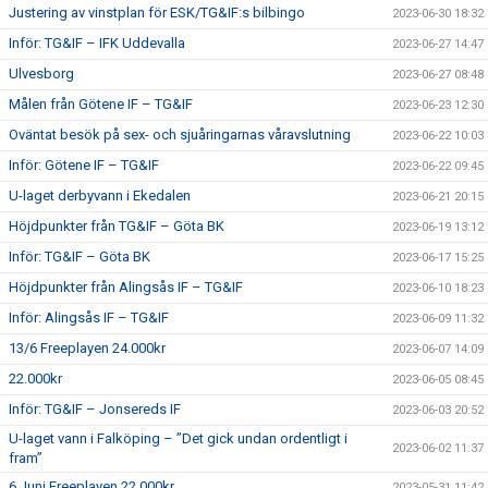
Justering av vinstplan för ESK/TG&IF:s bilbingo
2023-06-30 18:32
Inför: TG&IF – IFK Uddevalla
2023-06-27 14:47
Ulvesborg
2023-06-27 08:48
Målen från Götene IF – TG&IF
2023-06-23 12:30
Oväntat besök på sex- och sjuåringarnas våravslutning
2023-06-22 10:03
Inför: Götene IF – TG&IF
2023-06-22 09:45
U-laget derbyvann i Ekedalen
2023-06-21 20:15
Höjdpunkter från TG&IF – Göta BK
2023-06-19 13:12
Inför: TG&IF – Göta BK
2023-06-17 15:25
Höjdpunkter från Alingsås IF – TG&IF
2023-06-10 18:23
Inför: Alingsås IF – TG&IF
2023-06-09 11:32
13/6 Freeplayen 24.000kr
2023-06-07 14:09
22.000kr
2023-06-05 08:45
Inför: TG&IF – Jonsereds IF
2023-06-03 20:52
U-laget vann i Falköping – ”Det gick undan ordentligt i
2023-06-02 11:37
fram”
6 Juni Freeplayen 22.000kr
2023-05-31 11:42