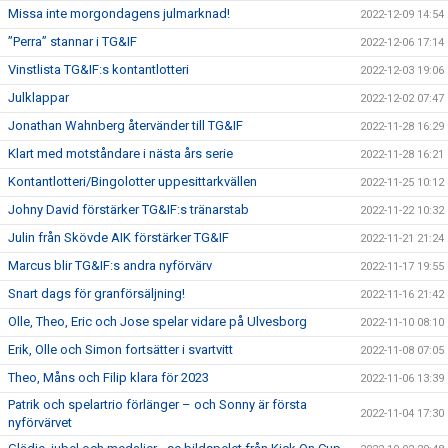
Missa inte morgondagens julmarknad!
2022-12-09 14:54
”Perra” stannar i TG&IF
2022-12-06 17:14
Vinstlista TG&IF:s kontantlotteri
2022-12-03 19:06
Julklappar
2022-12-02 07:47
Jonathan Wahnberg återvänder till TG&IF
2022-11-28 16:29
Klart med motståndare i nästa års serie
2022-11-28 16:21
Kontantlotteri/Bingolotter uppesittarkvällen
2022-11-25 10:12
Johny David förstärker TG&IF:s tränarstab
2022-11-22 10:32
Julin från Skövde AIK förstärker TG&IF
2022-11-21 21:24
Marcus blir TG&IF:s andra nyförvärv
2022-11-17 19:55
Snart dags för granförsäljning!
2022-11-16 21:42
Olle, Theo, Eric och Jose spelar vidare på Ulvesborg
2022-11-10 08:10
Erik, Olle och Simon fortsätter i svartvitt
2022-11-08 07:05
Theo, Måns och Filip klara för 2023
2022-11-06 13:39
Patrik och spelartrio förlänger – och Sonny är första
2022-11-04 17:30
nyförvärvet