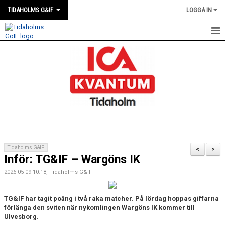
TIDAHOLMS G&IF
LOGGA IN
HEM
FÖRENINGSKALENDERN
NYHETER
KLUBBSTUGAN
KONTAKT
Tidaholms G&IF
<
>
Inför: TG&IF – Wargöns IK
FÖRENINGEN
2026-05-09 10:18, Tidaholms G&IF
SOUVENIRER
TG&IF har tagit poäng i två raka matcher. På lördag hoppas giffarna
GAMLA GIFFS TORSDAGSTRÄFFAR
förlänga den sviten när nykomlingen Wargöns IK kommer till
Ulvesborg.
MATCHER