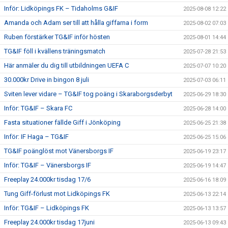
Inför: Lidköpings FK – Tidaholms G&IF
2025-08-08 12:22
Amanda och Adam ser till att hålla giffarna i form
2025-08-02 07:03
Ruben förstärker TG&IF inför hösten
2025-08-01 14:44
TG&IF föll i kvällens träningsmatch
2025-07-28 21:53
Här anmäler du dig till utbildningen UEFA C
2025-07-07 10:20
30.000kr Drive in bingon 8 juli
2025-07-03 06:11
Sviten lever vidare – TG&IF tog poäng i Skaraborgsderbyt
2025-06-29 18:30
Inför: TG&IF – Skara FC
2025-06-28 14:00
Fasta situationer fällde Giff i Jönköping
2025-06-25 21:38
Inför: IF Haga – TG&IF
2025-06-25 15:06
TG&IF poänglöst mot Vänersborgs IF
2025-06-19 23:17
Inför: TG&IF – Vänersborgs IF
2025-06-19 14:47
Freeplay 24.000kr tisdag 17/6
2025-06-16 18:09
Tung Giff-förlust mot Lidköpings FK
2025-06-13 22:14
Inför: TG&IF – Lidköpings FK
2025-06-13 13:57
Freeplay 24.000kr tisdag 17juni
2025-06-13 09:43