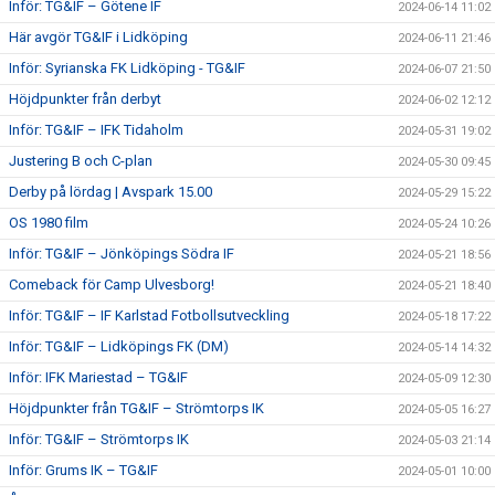
Inför: TG&IF – Götene IF
2024-06-14 11:02
Här avgör TG&IF i Lidköping
2024-06-11 21:46
Inför: Syrianska FK Lidköping - TG&IF
2024-06-07 21:50
Höjdpunkter från derbyt
2024-06-02 12:12
Inför: TG&IF – IFK Tidaholm
2024-05-31 19:02
Justering B och C-plan
2024-05-30 09:45
Derby på lördag | Avspark 15.00
2024-05-29 15:22
OS 1980 film
2024-05-24 10:26
Inför: TG&IF – Jönköpings Södra IF
2024-05-21 18:56
Comeback för Camp Ulvesborg!
2024-05-21 18:40
Inför: TG&IF – IF Karlstad Fotbollsutveckling
2024-05-18 17:22
Inför: TG&IF – Lidköpings FK (DM)
2024-05-14 14:32
Inför: IFK Mariestad – TG&IF
2024-05-09 12:30
Höjdpunkter från TG&IF – Strömtorps IK
2024-05-05 16:27
Inför: TG&IF – Strömtorps IK
2024-05-03 21:14
Inför: Grums IK – TG&IF
2024-05-01 10:00