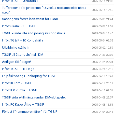
Inför: TG&IF – Ahlafors IF
2025-05-16 21:33
Tuffare serie för juniorerna: ”Utveckla spelarna inför nästa
2025-05-14 12:46
steg”
Säsongens första bortavinst för TG&IF
2025-05-09 21:44
Inför: Skara FC – TG&IF
2025-05-09 14:52
TG&IF kunde inte sno poäng av Kongahälla
2025-05-04 18:40
Inför: TG&IF – IK Kongahälla
2025-05-04 06:36
Utbildning ställs in
2025-05-02 10:59
TG&IF till åttondelsfinal i DM
2025-04-29 22:02
Äntligen Giff-seger!
2025-04-24 22:34
Inför: TG&IF – IF Haga
2025-04-24 12:12
En påskpoäng i Jönköping för TG&IF
2025-04-18 15:41
Inför: IK Tord - TG&IF
2025-04-17 20:11
Inför: IFK Kumla – TG&IF
2025-04-12 07:31
TG&IF vidare till nästa runda i DM-slutspelet
2025-04-08 22:37
Inför: FC Kabel Åttio – TG&IF
2025-04-08 15:54
Förlust i ”hemmapremiären” för TG&IF
2025-04-04 22:45