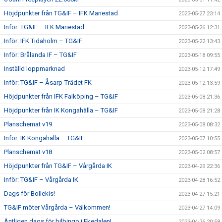
Höjdpunkter från TG&IF – IFK Mariestad
2023-05-27 23:14
Inför: TG&IF – IFK Mariestad
2023-05-26 12:31
Inför: IFK Tidaholm – TG&IF
2023-05-22 13:43
Inför: Brålanda IF – TG&IF
2023-05-18 09:55
Inställd loppmarknad
2023-05-12 17:49
Inför: TG&IF – Åsarp-Trädet FK
2023-05-12 13:59
Höjdpunkter från IFK Falköping – TG&IF
2023-05-08 21:36
Höjdpunkter från IK Kongahälla – TG&IF
2023-05-08 21:28
Planschemat v19
2023-05-08 08:32
Inför: IK Kongahälla – TG&IF
2023-05-07 10:55
Planschemat v18
2023-05-02 08:57
Höjdpunkter från TG&IF – Vårgårda IK
2023-04-29 22:36
Inför: TG&IF – Vårgårda IK
2023-04-28 16:52
Dags för Bollekis!
2023-04-27 15:21
TG&IF möter Vårgårda – Välkommen!
2023-04-27 14:09
Äntligen dags för bilbingo i Ekedalen!
2023-04-26 20:58