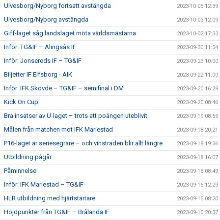
Ulvesborg/Nyborg fortsatt avstängda
2023-10-05 12:39
Ulvesborg/Nyborg avstängda
2023-10-03 12:09
Giff-laget såg landslaget möta världsmästarna
2023-10-02 17:33
Inför: TG&IF – Alingsås IF
2023-09-30 11:34
Inför: Jonsereds IF – TG&IF
2023-09-23 10:00
Biljetter IF Elfsborg - AIK
2023-09-22 11:00
Inför: IFK Skövde – TG&IF – semifinal i DM
2023-09-20 16:29
Kick On Cup
2023-09-20 08:46
Bra insatser av U-laget – trots att poängen uteblivit
2023-09-19 08:55
Målen från matchen mot IFK Mariestad
2023-09-18 20:21
P16-laget är seriesegrare – och vinstraden blir allt längre
2023-09-18 19:36
Utbildning pågår
2023-09-18 16:07
Påminnelse
2023-09-18 08:49
Inför: IFK Mariestad – TG&IF
2023-09-16 12:29
HLR utbildning med hjärtstartare
2023-09-15 08:20
Höjdpunkter från TG&IF – Brålanda IF
2023-09-10 20:37