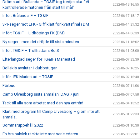
Drömstart i Brålanda – TG&IF tog tredje raka: ”Vi
2022-06-18 16:55
kontrollerade matchen från start till mål”
Inför: Brålanda IF – TG&IF
2022-06-17 18:17
3-1-seger mot LFK - Giff klart för kvartsfinal i DM
2022-06-14 21:32
Inför: TG&IF – Lidköpings FK (DM)
2022-06-14 06:39
Ny seger - men det dröjde till sista minuten
2022-06-11 18:02
Inför: TG&IF – Trollhättans BoIS
2022-06-11 08:00
Efterlängtad seger för TG&IF i Mariestad
2022-06-07 23:39
Bollekis avslutar i klubbstugan
2022-06-07 16:25
Inför: IFK Mariestad – TG&IF
2022-06-07 15:40
Förbud
2022-06-07 11:06
Camp Ulvesborg sista anmälan IDAG 7 juni
2022-06-07 07:58
Tack till alla som arbetat med den nya entrén!
2022-06-04 13:52
Klart med program till Camp Ulvesborg – glöm inte att
2022-05-31 22:33
anmäla!
Sommaruppehåll 2022
2022-05-31 10:30
En bra halvlek räckte inte mot serieledaren
2022-05-30 22:01