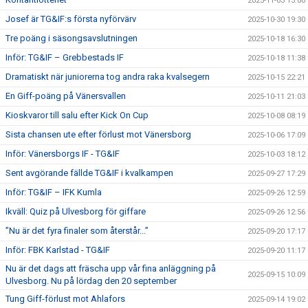
2025-11-03 13:00
Josef är TG&IF:s första nyförvärv
2025-10-30 19:30
Tre poäng i säsongsavslutningen
2025-10-18 16:30
Inför: TG&IF – Grebbestads IF
2025-10-18 11:38
Dramatiskt när juniorerna tog andra raka kvalsegern
2025-10-15 22:21
En Giff-poäng på Vänersvallen
2025-10-11 21:03
Kioskvaror till salu efter Kick On Cup
2025-10-08 08:19
Sista chansen ute efter förlust mot Vänersborg
2025-10-06 17:09
Inför: Vänersborgs IF - TG&IF
2025-10-03 18:12
Sent avgörande fällde TG&IF i kvalkampen
2025-09-27 17:29
Inför: TG&IF – IFK Kumla
2025-09-26 12:59
Ikväll: Quiz på Ulvesborg för giffare
2025-09-26 12:56
”Nu är det fyra finaler som återstår...”
2025-09-20 17:17
Inför: FBK Karlstad - TG&IF
2025-09-20 11:17
Nu är det dags att fräscha upp vår fina anläggning på
2025-09-15 10:09
Ulvesborg. Nu på lördag den 20 september
Tung Giff-förlust mot Ahlafors
2025-09-14 19:02