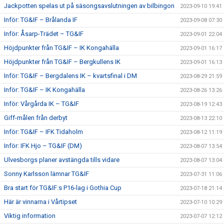
Jackpotten spelas ut på säsongsavslutningen av bilbingon
2023-09-10 19:41
Inför: TG&IF – Brålanda IF
2023-09-08 07:30
Inför: Åsarp-Trädet – TG&IF
2023-09-01 22:04
Höjdpunkter från TG&IF – IK Kongahälla
2023-09-01 16:17
Höjdpunkter från TG&IF – Bergkullens IK
2023-09-01 16:13
Inför: TG&IF – Bergdalens IK – kvartsfinal i DM
2023-08-29 21:59
Inför: TG&IF – IK Kongahälla
2023-08-26 13:26
Inför: Vårgårda IK – TG&IF
2023-08-19 12:43
Giff-målen från derbyt
2023-08-13 22:10
Inför: TG&IF – IFK Tidaholm
2023-08-12 11:19
Inför: IFK Hjo – TG&IF (DM)
2023-08-07 13:54
Ulvesborgs planer avstängda tills vidare
2023-08-07 13:04
Sonny Karlsson lämnar TG&IF
2023-07-31 11:06
Bra start för TG&IF:s P16-lag i Gothia Cup
2023-07-18 21:14
Här är vinnarna i Vårtipset
2023-07-10 10:29
Viktig information
2023-07-07 12:12