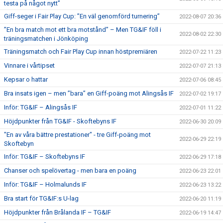
testa på något nytt”
Giff-seger i Fair Play Cup: ”En väl genomförd turnering”
2022-08-07 20:36
”En bra match mot ett bra motstånd” – Men TG&IF föll i
2022-08-02 22:30
träningsmatchen i Jönköping
Träningsmatch och Fair Play Cup innan höstpremiären
2022-07-22 11:23
Vinnare i vårtipset
2022-07-07 21:13
Kepsar o hattar
2022-07-06 08:45
Bra insats igen – men ”bara” en Giff-poäng mot Alingsås IF
2022-07-02 19:17
Inför: TG&IF – Alingsås IF
2022-07-01 11:22
Höjdpunkter från TG&IF - Skoftebyns IF
2022-06-30 20:09
"En av våra bättre prestationer" - tre Giff-poäng mot
2022-06-29 22:19
Skoftebyn
Inför: TG&IF – Skoftebyns IF
2022-06-29 17:18
Chanser och spelövertag - men bara en poäng
2022-06-23 22:01
Inför: TG&IF – Holmalunds IF
2022-06-23 13:22
Bra start för TG&IF:s U-lag
2022-06-20 11:19
Höjdpunkter från Brålanda IF – TG&IF
2022-06-19 14:47