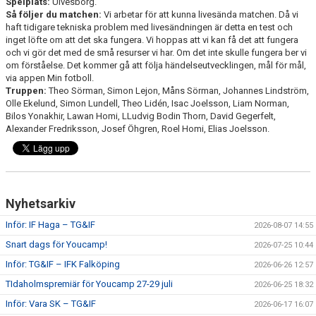
Spelplats:
Ulvesborg.
Så följer du matchen:
Vi arbetar för att kunna livesända matchen. Då vi
haft tidigare tekniska problem med livesändningen är detta en test och
inget löfte om att det ska fungera. Vi hoppas att vi kan få det att fungera
och vi gör det med de små resurser vi har. Om det inte skulle fungera ber vi
om förståelse. Det kommer gå att följa händelseutvecklingen, mål för mål,
via appen Min fotboll.
Truppen:
Theo Sörman, Simon Lejon, Måns Sörman, Johannes Lindström,
Olle Ekelund, Simon Lundell, Theo Lidén, Isac Joelsson, Liam Norman,
Bilos Yonakhir, Lawan Homi, LLudvig Bodin Thorn, David Gegerfelt,
Alexander Fredriksson, Josef Öhgren, Roel Homi, Elias Joelsson.
Nyhetsarkiv
Inför: IF Haga – TG&IF
2026-08-07 14:55
Snart dags för Youcamp!
2026-07-25 10:44
Inför: TG&IF – IFK Falköping
2026-06-26 12:57
TIdaholmspremiär för Youcamp 27-29 juli
2026-06-25 18:32
Inför: Vara SK – TG&IF
2026-06-17 16:07