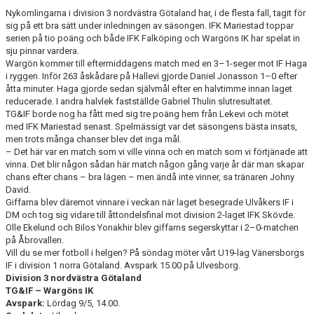
Nykomlingarna i division 3 nordvästra Götaland har, i de flesta fall, tagit för
sig på ett bra sätt under inledningen av säsongen. IFK Mariestad toppar
CUPER ARBETSBESKRIVNING
serien på tio poäng och både IFK Falköping och Wargöns IK har spelat in
sju pinnar vardera.
PLANSCHEMA
Wargön kommer till eftermiddagens match med en 3–1-seger mot IF Haga
i ryggen. Inför 263 åskådare på Hallevi gjorde Daniel Jonasson 1–0 efter
åtta minuter. Haga gjorde sedan självmål efter en halvtimme innan laget
reducerade. I andra halvlek fastställde Gabriel Thulin slutresultatet.
TG&IF borde nog ha fått med sig tre poäng hem från Lekevi och mötet
med IFK Mariestad senast. Spelmässigt var det säsongens bästa insats,
men trots många chanser blev det inga mål.
– Det här var en match som vi ville vinna och en match som vi förtjänade att
vinna. Det blir någon sådan här match någon gång varje år där man skapar
chans efter chans – bra lägen – men ändå inte vinner, sa tränaren Johny
David.
Giffarna blev däremot vinnare i veckan när laget besegrade Ulvåkers IF i
DM och tog sig vidare till åttondelsfinal mot division 2-laget IFK Skövde.
Olle Ekelund och Bilos Yonakhir blev giffarns segerskyttar i 2–0-matchen
på Åbrovallen.
Vill du se mer fotboll i helgen? På söndag möter vårt U19-lag Vänersborgs
IF i division 1 norra Götaland. Avspark 15.00 på Ulvesborg.
Division 3 nordvästra Götaland
TG&IF – Wargöns IK
Avspark:
Lördag 9/5, 14.00.