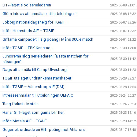
U17-laget slog serieledaren
2025-06-08 21:01
Glöm inte av att anmäla er till utbildningen!
2025-06-08 16:32
Jobbig nationaldagshelg för TG&IF
2025-06-07 22:26
Inför: Herrestads AIF – TG&IF
2025-06-07 12:32
Giffarna kämpade till sig poäng i Måns 300:e match
2025-06-01 21:22
Inför: TG&IF – FBK Karlstad
2025-05-30 17:00
Juniorerna slog serieledaren: ”Bästa matchen för
2025-05-30 11:42
säsongen”
Dags att anmäla till Camp Ulvesborg!
2025-05-30 11:23
TG&IF utslaget ur distriksmästerskapet
2025-05-28 22:27
Inför: TG&IF – Vänersborgs IF (DM)
2025-05-28 17:54
Intresseanmälan till utbildningen UEFA C
2025-05-24 20:27
Tung förlust i Motala
2025-05-24 20:23
Här är Giff-laget som gärna blir fler!
2025-05-23 16:16
Inför: Motala AIF – TG&IF
2025-05-23 14:12
Gegerfelt ordnade en Giff-poäng mot Ahlafors
2025-05-17 16:48