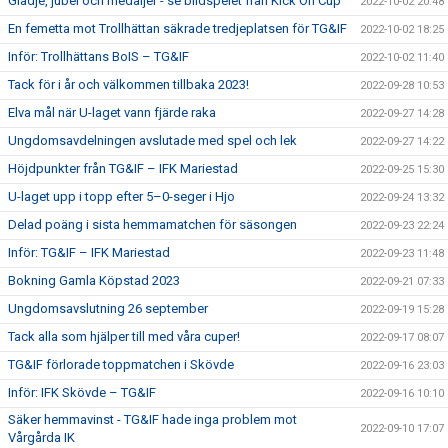
Glädje, jubel och medaljer - se bildspelet från Kick On Cup
2022-10-02 20:48
En femetta mot Trollhättan säkrade tredjeplatsen för TG&IF
2022-10-02 18:25
Inför: Trollhättans BoIS – TG&IF
2022-10-02 11:40
Tack för i år och välkommen tillbaka 2023!
2022-09-28 10:53
Elva mål när U-laget vann fjärde raka
2022-09-27 14:28
Ungdomsavdelningen avslutade med spel och lek
2022-09-27 14:22
Höjdpunkter från TG&IF – IFK Mariestad
2022-09-25 15:30
U-laget upp i topp efter 5–0-seger i Hjo
2022-09-24 13:32
Delad poäng i sista hemmamatchen för säsongen
2022-09-23 22:24
Inför: TG&IF – IFK Mariestad
2022-09-23 11:48
Bokning Gamla Köpstad 2023
2022-09-21 07:33
Ungdomsavslutning 26 september
2022-09-19 15:28
Tack alla som hjälper till med våra cuper!
2022-09-17 08:07
TG&IF förlorade toppmatchen i Skövde
2022-09-16 23:03
Inför: IFK Skövde – TG&IF
2022-09-16 10:10
Säker hemmavinst - TG&IF hade inga problem mot
2022-09-10 17:07
Vårgårda IK