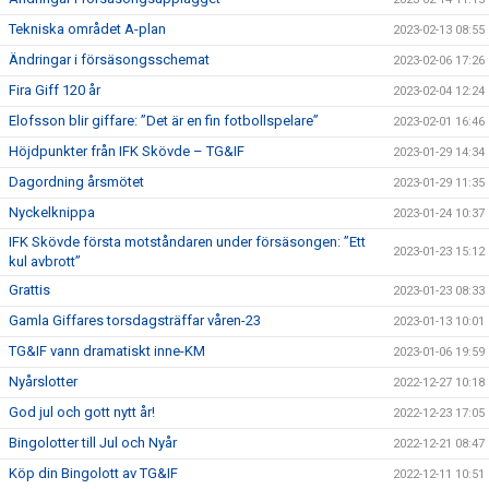
Tekniska området A-plan
2023-02-13 08:55
Ändringar i försäsongsschemat
2023-02-06 17:26
Fira Giff 120 år
2023-02-04 12:24
Elofsson blir giffare: ”Det är en fin fotbollspelare”
2023-02-01 16:46
Höjdpunkter från IFK Skövde – TG&IF
2023-01-29 14:34
Dagordning årsmötet
2023-01-29 11:35
Nyckelknippa
2023-01-24 10:37
IFK Skövde första motståndaren under försäsongen: ”Ett
2023-01-23 15:12
kul avbrott”
Grattis
2023-01-23 08:33
Gamla Giffares torsdagsträffar våren-23
2023-01-13 10:01
TG&IF vann dramatiskt inne-KM
2023-01-06 19:59
Nyårslotter
2022-12-27 10:18
God jul och gott nytt år!
2022-12-23 17:05
Bingolotter till Jul och Nyår
2022-12-21 08:47
Köp din Bingolott av TG&IF
2022-12-11 10:51