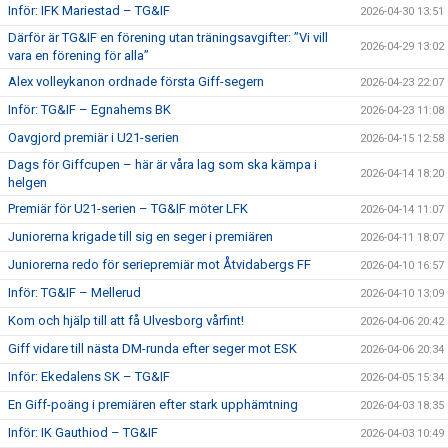
Inför: IFK Mariestad – TG&IF
2026-04-30 13:51
Därför är TG&IF en förening utan träningsavgifter: ”Vi vill
2026-04-29 13:02
vara en förening för alla”
Alex volleykanon ordnade första Giff-segern
2026-04-23 22:07
Inför: TG&IF – Egnahems BK
2026-04-23 11:08
Oavgjord premiär i U21-serien
2026-04-15 12:58
Dags för Giffcupen – här är våra lag som ska kämpa i
2026-04-14 18:20
helgen
Premiär för U21-serien – TG&IF möter LFK
2026-04-14 11:07
Juniorerna krigade till sig en seger i premiären
2026-04-11 18:07
Juniorerna redo för seriepremiär mot Åtvidabergs FF
2026-04-10 16:57
Inför: TG&IF – Mellerud
2026-04-10 13:09
Kom och hjälp till att få Ulvesborg vårfint!
2026-04-06 20:42
Giff vidare till nästa DM-runda efter seger mot ESK
2026-04-06 20:34
Inför: Ekedalens SK – TG&IF
2026-04-05 15:34
En Giff-poäng i premiären efter stark upphämtning
2026-04-03 18:35
Inför: IK Gauthiod – TG&IF
2026-04-03 10:49