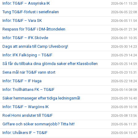
Inför: TG&IF – Assyriska IK
2026-06-11 15:20
Tung TG&IF-förlust i seriefinalen
2026-06-05 22:08
Inför: TG&IF – Vara SK
2026-06-05 11:54
Respass för TG&IF i DM-åttondelen
2026-06-01 21:34
Inför: TG&IF – IFK Skövde
2026-06-01 10:35
Dags att anmäla till Camp Ulvesborg!
2026-05-30 14:23
Inför: IFK Falköping – TG&IF
2026-05-29 14:24
Så får du tillbaka dina glömda saker efter Klassbollen
2026-05-25 14:59
Sena mål när TG&IF vann stort
2026-05-23 15:31
Inför: TG&IF – IF Haga
2026-05-22 18:24
Inför: Trollhättans FK – TG&IF
2026-05-14 08:08
Säker hemmaseger efter tidiga ledningsmål
2026-05-09 16:40
Inför: TG&IF – Wargöns IK
2026-05-09 10:18
Roel Homi ansluter till TG&IF
2026-05-08 13:56
Giffare och söker sommarjobb? Titta hit!
2026-05-06 11:31
Inför: Ulvåkers IF – TG&IF
2026-05-04 15:47