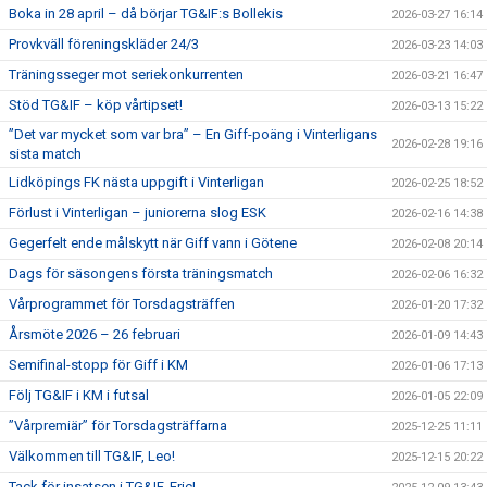
Boka in 28 april – då börjar TG&IF:s Bollekis
2026-03-27 16:14
Provkväll föreningskläder 24/3
2026-03-23 14:03
Träningsseger mot seriekonkurrenten
2026-03-21 16:47
Stöd TG&IF – köp vårtipset!
2026-03-13 15:22
”Det var mycket som var bra” – En Giff-poäng i Vinterligans
2026-02-28 19:16
sista match
Lidköpings FK nästa uppgift i Vinterligan
2026-02-25 18:52
Förlust i Vinterligan – juniorerna slog ESK
2026-02-16 14:38
Gegerfelt ende målskytt när Giff vann i Götene
2026-02-08 20:14
Dags för säsongens första träningsmatch
2026-02-06 16:32
Vårprogrammet för Torsdagsträffen
2026-01-20 17:32
Årsmöte 2026 – 26 februari
2026-01-09 14:43
Semifinal-stopp för Giff i KM
2026-01-06 17:13
Följ TG&IF i KM i futsal
2026-01-05 22:09
”Vårpremiär” för Torsdagsträffarna
2025-12-25 11:11
Välkommen till TG&IF, Leo!
2025-12-15 20:22
Tack för insatsen i TG&IF, Eric!