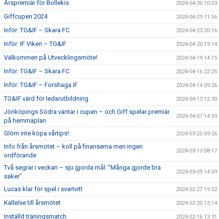
Årspremiär för Bollekis
2024-04-30 10:03
Giffcupen 2024
2024-04-29 11:56
Inför: TG&IF – Skara FC
2024-04-23 20:16
Inför: IF Viken – TG&IF
2024-04-20 19:14
Välkommen på Utvecklingsmöte!
2024-04-19 14:15
Inför: TG&IF – Skara FC
2024-04-16 22:25
Inför: TG&IF – Forshaga IF
2024-04-14 09:26
TG&IF värd för ledarutbildning
2024-04-13 12:30
Jönköpings Södra väntar i cupen – och Giff spelar premiär
2024-04-07 14:59
på hemmaplan
Glöm inte köpa vårtips!
2024-03-25 09:26
Info från årsmötet – koll på finanserna men ingen
2024-03-13 08:17
ordförande
Två segrar i veckan – sju gjorda mål: ”Många gjorde bra
2024-03-09 14:09
saker”
Lucas klar för spel i svartvitt
2024-02-27 19:52
Kallelse till årsmötet
2024-02-20 13:14
Inställd träningsmatch
2024-02-16 13:31