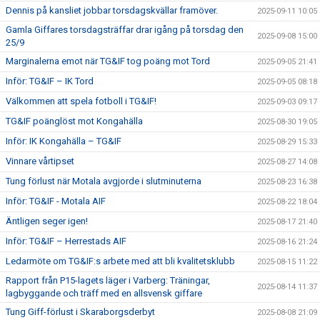
Dennis på kansliet jobbar torsdagskvällar framöver.
2025-09-11 10:05
Gamla Giffares torsdagsträffar drar igång på torsdag den
2025-09-08 15:00
25/9
Marginalerna emot när TG&IF tog poäng mot Tord
2025-09-05 21:41
Inför: TG&IF – IK Tord
2025-09-05 08:18
Välkommen att spela fotboll i TG&IF!
2025-09-03 09:17
TG&IF poänglöst mot Kongahälla
2025-08-30 19:05
Inför: IK Kongahälla – TG&IF
2025-08-29 15:33
Vinnare vårtipset
2025-08-27 14:08
Tung förlust när Motala avgjorde i slutminuterna
2025-08-23 16:38
Inför: TG&IF - Motala AIF
2025-08-22 18:04
Äntligen seger igen!
2025-08-17 21:40
Inför: TG&IF – Herrestads AIF
2025-08-16 21:24
Ledarmöte om TG&IF:s arbete med att bli kvalitetsklubb
2025-08-15 11:22
Rapport från P15-lagets läger i Varberg: Träningar,
2025-08-14 11:37
lagbyggande och träff med en allsvensk giffare
Tung Giff-förlust i Skaraborgsderbyt
2025-08-08 21:09