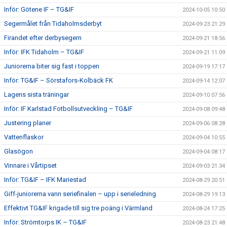
Inför: Götene IF – TG&IF
2024-10-05 10:50
Segermålet från Tidaholmsderbyt
2024-09-23 21:29
Firandet efter derbysegern
2024-09-21 18:56
Inför: IFK Tidaholm – TG&IF
2024-09-21 11:09
Juniorerna biter sig fast i toppen
2024-09-19 17:17
Inför: TG&IF – Sörstafors-Kolbäck FK
2024-09-14 12:07
Lagens sista träningar
2024-09-10 07:56
Inför: IF Karlstad Fotbollsutveckling – TG&IF
2024-09-08 09:48
Justering planer
2024-09-06 08:28
Vattenflaskor
2024-09-04 10:55
Glasögon
2024-09-04 08:17
Vinnare i Vårtipset
2024-09-03 21:34
Inför: TG&IF – IFK Mariestad
2024-08-29 20:51
Giff-juniorerna vann seriefinalen – upp i serieledning
2024-08-29 19:13
Effektivt TG&IF krigade till sig tre poäng i Värmland
2024-08-24 17:25
Inför: Strömtorps IK – TG&IF
2024-08-23 21:48