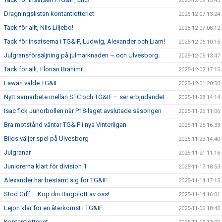
2025-12-09 13:43
Dragningslistan kontantlotteriet
2025-12-07 13:24
Tack för allt, Nils Liljebo!
2025-12-07 08:12
Tack för insatserna i TG&IF, Ludwig, Alexander och Liam!
2025-12-06 10:15
Julgransförsäljning på julmarknaden – och Ulvesborg
2025-12-05 13:47
Tack för allt, Florian Brahimi!
2025-12-02 17:15
Lawan valde TG&IF
2025-12-01 20:50
Nytt samarbete mellan STC och TG&IF – ser erbjudandet
2025-11-28 14:14
Isac fick Junorbollen när P18-laget avslutade säsongen
2025-11-26 11:06
Bra motstånd väntar TG&IF i nya Vinterligan
2025-11-25 16:33
Bilos väljer spel på Ulvesborg
2025-11-23 14:40
Julgranar
2025-11-21 11:16
Juniorerna klart för division 1
2025-11-17 18:53
Alexander har bestämt sig för TG&IF
2025-11-14 17:15
Stöd Giff – Köp din Bingolott av oss!
2025-11-14 16:01
Lejon klar för en återkomst i TG&IF
2025-11-06 18:42
Kontantlotteriet