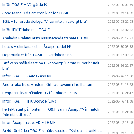
Inför: TG&IF – Vårgårda IK
2022-09-10 09:59
Jose Maria Cid Sameron klar för TG&IF
2022-09-09 14:13
TG&IF förlorade derbyt: ”Vi var inte tillräckligt bra”
2022-09-03 20:03
Inför: IFK Tidaholm – TG&IF
2022-09-03 07:23
Xheladin Brahimi är ny assisterande tränare i TG&IF
2022-08-31 19:57
Lucas Frölin lånas ut till Åsarp-Trädet FK
2022-08-30 08:33
Höjdpunkter från TG&IF – Gerdskens BK
2022-08-27 09:53
Giff vann målkalaset på Ulvesborg: ”Första 20 var brutalt
2022-08-26 22:57
bra”
Inför: TG&IF – Gerdskens BK
2022-08-26 14:10
Andra raka höst-vinsten - Giff bortavann i Trollhättan
2022-08-21 16:23
Respass i kvartsfinalen - Giff utslaget ur DM
2022-08-16 21:47
Inför: TG&IF – IFK Skövde (DM)
2022-08-16 11:08
Perfekt start på hösten – TG&IF vann i Åsarp: ”Vår match
2022-08-12 21:30
från start till slut”
Inför: Åsarp-Trädet FK – TG&IF
2022-08-12 16:18
Arvid förstärker TG&IF:s målvaktssida: ”Kul och lärorikt att
2022-08-09 13:15