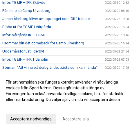
Inför: TG&IF – IFK Skövde
2022-05-30 12:52
Påminnelse Camp Ulvesborg
2022-05-29 08:16
Johan Åhnborg kliver av uppdraget som Giff-tränare
2022-05-28 19:28
Ribba ut för TG&IF i Vårgårda
2022-05-26 15:34
Inför: Vårgårda IK – TG&IF
2022-05-26 10:16
I sommar blir det comeback för Camp Ulvesborg
2022-05-23 16:14
Uddamålsförlust i derbyt
2022-05-21 21:34
Inför: TG&IF – IFK Tidaholm
2022-05-21 07:03
Sörman: ”Att vinna ett derby är det bästa som kan hända”
2022-05-20 17:28
Florians första Tidaholmsderby – ”en kittlande känsla”
2022-05-19 20:35
För att hemsidan ska fungera korrekt använder vi nödvändiga
TG&IF enkelt vidare i DM
2022-05-17 22:04
cookies från SportAdmin. Dessa går inte att stänga av.
Inför: Skultorps IF – TG&IF (DM)
2022-05-17 10:35
Föreningen kan också använda frivilliga cookies, t.ex. för statistik
eller marknadsföring. Du väljer själv om du vill acceptera dessa.
Andra raka för TG&IF – bortavann i Allingsås
2022-05-14 17:50
Anpassa dina val
Lördagens match skjuts upp!
2022-05-06 14:42
Äntligen Bilbingon drar igång – premiär 10 maj!
2022-05-06 13:02
Acceptera nödvändiga
Acceptera alla
Dubbla Giff-segrar i inledningen av U-lagsserien
2022-05-04 16:34