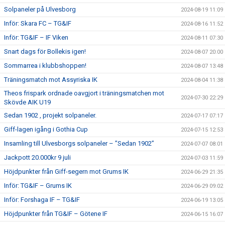
Solpaneler på Ulvesborg
2024-08-19 11:09
Inför: Skara FC – TG&IF
2024-08-16 11:52
Inför: TG&IF – IF Viken
2024-08-11 07:30
Snart dags för Bollekis igen!
2024-08-07 20:00
Sommarrea i klubbshoppen!
2024-08-07 13:48
Träningsmatch mot Assyriska IK
2024-08-04 11:38
Theos frispark ordnade oavgjort i träningsmatchen mot
2024-07-30 22:29
Skövde AIK U19
Sedan 1902 , projekt solpaneler.
2024-07-17 07:17
Giff-lagen igång i Gothia Cup
2024-07-15 12:53
Insamling till Ulvesborgs solpaneler – ”Sedan 1902”
2024-07-07 08:01
Jackpott 20.000kr 9 juli
2024-07-03 11:59
Höjdpunkter från Giff-segern mot Grums IK
2024-06-29 21:35
Inför: TG&IF – Grums IK
2024-06-29 09:02
Inför: Forshaga IF – TG&IF
2024-06-19 13:05
Höjdpunkter från TG&IF – Götene IF
2024-06-15 16:07