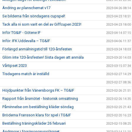
Ändring av planschemat v17
2023-04-26 08:14
Se bilderna från söndagens cupspel!
2023-04-23 18:51
Tack alla ni som varit en del av Giffcupen 2023!
2023-04-23 18:00
Inför TG&IF - Götene IF
2023-04-14 07:15
Inför: IFK Uddevalla – TG&IF
2023-04-06 11:37
Förlängd anmälningstid till 120-årsfesten
2023-03-24 18:03
Glöm inte 120-årsfesten! Sista dagen att anmäla
2023-03-20 14:03
Vårtipset 2023
2023-03-15 07:34
Tisdagens match är inställd
2023-02-27 14:29
2023-02-27 08:36
Höjdpunkter från Vänersborgs FK – TG&IF
2023-02-26 21:51
Rapport från årsmötet - historisk omsättning
2023-02-26 14:35
Påminnelse om beställning kläder söndag
2023-02-25 21:43
Bröderna Fransson klara för spel i TG&IF
2023-02-20 16:23
Beställning träningskläder 26 februari
2023-02-15 08:25
Ändringar i försäsongsupplägget
2023-02-14 11:15