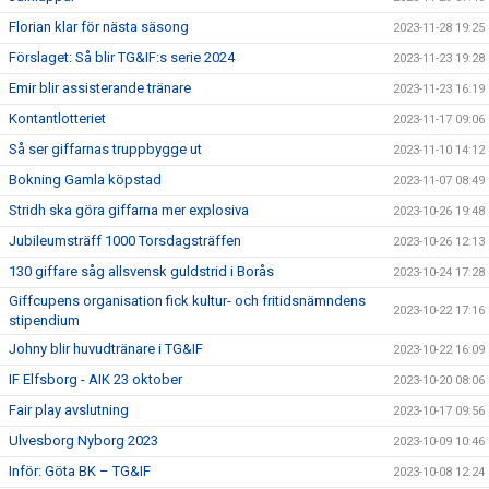
Florian klar för nästa säsong
2023-11-28 19:25
Förslaget: Så blir TG&IF:s serie 2024
2023-11-23 19:28
Emir blir assisterande tränare
2023-11-23 16:19
Kontantlotteriet
2023-11-17 09:06
Så ser giffarnas truppbygge ut
2023-11-10 14:12
Bokning Gamla köpstad
2023-11-07 08:49
Stridh ska göra giffarna mer explosiva
2023-10-26 19:48
Jubileumsträff 1000 Torsdagsträffen
2023-10-26 12:13
130 giffare såg allsvensk guldstrid i Borås
2023-10-24 17:28
Giffcupens organisation fick kultur- och fritidsnämndens
2023-10-22 17:16
stipendium
Johny blir huvudtränare i TG&IF
2023-10-22 16:09
IF Elfsborg - AIK 23 oktober
2023-10-20 08:06
Fair play avslutning
2023-10-17 09:56
Ulvesborg Nyborg 2023
2023-10-09 10:46
Inför: Göta BK – TG&IF
2023-10-08 12:24