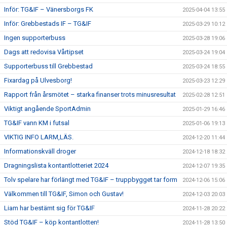
Inför: TG&IF – Vänersborgs FK
2025-04-04 13:55
Inför: Grebbestads IF – TG&IF
2025-03-29 10:12
Ingen supporterbuss
2025-03-28 19:06
Dags att redovisa Vårtipset
2025-03-24 19:04
Supporterbuss till Grebbestad
2025-03-24 18:55
Fixardag på Ulvesborg!
2025-03-23 12:29
Rapport från årsmötet – starka finanser trots minusresultat
2025-02-28 12:51
Viktigt angående SportAdmin
2025-01-29 16:46
TG&IF vann KM i futsal
2025-01-06 19:13
VIKTIG INFO LARM,LÄS.
2024-12-20 11:44
Informationskväll droger
2024-12-18 18:32
Dragningslista kontantlotteriet 2024
2024-12-07 19:35
Tolv spelare har förlängt med TG&IF – truppbygget tar form
2024-12-06 15:06
Välkommen till TG&IF, Simon och Gustav!
2024-12-03 20:03
Liam har bestämt sig för TG&IF
2024-11-28 20:22
Stöd TG&IF – köp kontantlotten!
2024-11-28 13:50