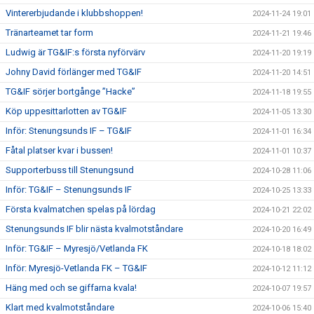
Vintererbjudande i klubbshoppen!
2024-11-24 19:01
Tränarteamet tar form
2024-11-21 19:46
Ludwig är TG&IF:s första nyförvärv
2024-11-20 19:19
Johny David förlänger med TG&IF
2024-11-20 14:51
TG&IF sörjer bortgånge ”Hacke”
2024-11-18 19:55
Köp uppesittarlotten av TG&IF
2024-11-05 13:30
Inför: Stenungsunds IF – TG&IF
2024-11-01 16:34
Fåtal platser kvar i bussen!
2024-11-01 10:37
Supporterbuss till Stenungsund
2024-10-28 11:06
Inför: TG&IF – Stenungsunds IF
2024-10-25 13:33
Första kvalmatchen spelas på lördag
2024-10-21 22:02
Stenungsunds IF blir nästa kvalmotståndare
2024-10-20 16:49
Inför: TG&IF – Myresjö/Vetlanda FK
2024-10-18 18:02
Inför: Myresjö-Vetlanda FK – TG&IF
2024-10-12 11:12
Häng med och se giffarna kvala!
2024-10-07 19:57
Klart med kvalmotståndare
2024-10-06 15:40