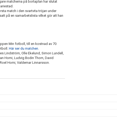
gare matcherna på bortaplan har slutat
ariestad.
sta match i den svartvita tröjan under
att på en samarbetslista vilket gör att han
en Min fotboll, till en kostnad av 70
otboll.
Här ser du matchen.
 Lindström, Olle Ekelund, Simon Lundell,
wan Homi, Ludvig Bodin Thorn, David
 Roel Homi, Valdemar Linnarsson.