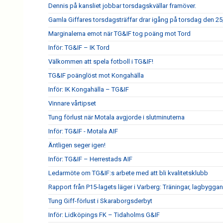
Dennis på kansliet jobbar torsdagskvällar framöver.
Gamla Giffares torsdagsträffar drar igång på torsdag den 25
Marginalerna emot när TG&IF tog poäng mot Tord
Inför: TG&IF – IK Tord
Välkommen att spela fotboll i TG&IF!
TG&IF poänglöst mot Kongahälla
Inför: IK Kongahälla – TG&IF
Vinnare vårtipset
Tung förlust när Motala avgjorde i slutminuterna
Inför: TG&IF - Motala AIF
Äntligen seger igen!
Inför: TG&IF – Herrestads AIF
Ledarmöte om TG&IF:s arbete med att bli kvalitetsklubb
Rapport från P15-lagets läger i Varberg: Träningar, lagbygga
Tung Giff-förlust i Skaraborgsderbyt
Inför: Lidköpings FK – Tidaholms G&IF