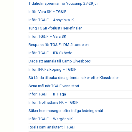
TIdaholmspremiär för Youcamp 27-29 juli
Inför: Vara SK – TG&IF
Inför: TG&IF – Assyriska IK
Tung TG&IF-förlust i seriefinalen
Inför: TG&IF – Vara SK
Respass för TG&IF i DM-åttondelen
Inför: TG&IF – IFK Skövde
Dags att anmäla till Camp Ulvesborg!
Inför: IFK Falköping – TG&IF
Så får du tillbaka dina glömda saker efter Klassbollen
Sena mål när TG&IF vann stort
Inför: TG&IF – IF Haga
Inför: Trollhättans FK – TG&IF
Säker hemmaseger efter tidiga ledningsmål
Inför: TG&IF – Wargöns IK
Roel Homi ansluter till TG&IF