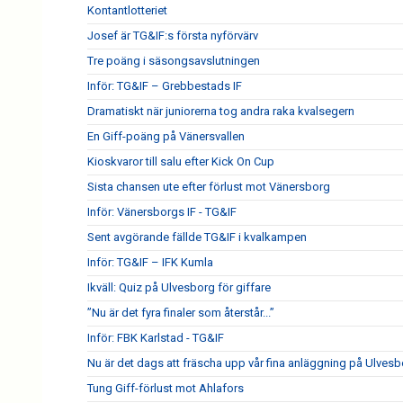
Kontantlotteriet
Josef är TG&IF:s första nyförvärv
Tre poäng i säsongsavslutningen
Inför: TG&IF – Grebbestads IF
Dramatiskt när juniorerna tog andra raka kvalsegern
En Giff-poäng på Vänersvallen
Kioskvaror till salu efter Kick On Cup
Sista chansen ute efter förlust mot Vänersborg
Inför: Vänersborgs IF - TG&IF
Sent avgörande fällde TG&IF i kvalkampen
Inför: TG&IF – IFK Kumla
Ikväll: Quiz på Ulvesborg för giffare
”Nu är det fyra finaler som återstår...”
Inför: FBK Karlstad - TG&IF
Nu är det dags att fräscha upp vår fina anläggning på Ulves
Tung Giff-förlust mot Ahlafors