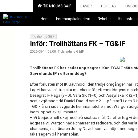
TIDAHOLMS G&IF
DAMER
HERRLAG
UNGDO
Hem
Föreningskalendern
Nyheter
Klubbstuga
Tidaholms G&IF
Inför: Trollhättans FK – TG&IF
2026-05-14 08:08, Tidaholms G&IF
Trollhättans FK har radat upp segrar. Kan TG&IF sätta s
Savrelunds IP i eftermiddag?
Efter förlusten mot IK Gauthiod i den tredje omgången har Tro
Laget har vunnit tre raka matcher inför eftermiddagens match 
besegrat IF Haga (3–0), Vara SK (1–0) och Assyriska IK (2–1)
sent avgörande då Daniel Daoud satte 2–1 på straff i den 91
TG&IF å sin sida avgjorde hemmamatchen mot Wargön tidigt.
inom loppet av sju minuter.
– Vi började helt okej med två snabba mål. Därefter tog vi det 
aggressivt. Wargön hade chanser att reducera, och det var lit
chanserna, sa tränaren Johny David, som var nöjd med seger
raka segern på hemmaplan.