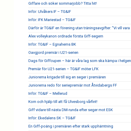
Giffare och söker sommarjobb? Titta hit!
Inför: Ulvåkers IF – TG&IF
Inför: IFK Mariestad – TG&IF
Därför är TG&IF en förening utan träningsavgifter: ”Vi vill vara 
Alex volleykanon ordnade första Giff-segern
Inför: TG&IF – Egnahems BK
Oavgjord premiär i U21-serien
Dags för Giffcupen – här är våra lag som ska kämpa i helgen
Premiär för U21-serien – TG&IF möter LFK
Juniorerna krigade till sig en seger i premiären
Juniorerna redo för seriepremiär mot Åtvidabergs FF
Inför: TG&IF – Mellerud
Kom och hjälp till att få Ulvesborg vårfint!
Giff vidare till nästa DM-runda efter seger mot ESK
Inför: Ekedalens SK – TG&IF
En Giff-poäng i premiären efter stark upphämtning