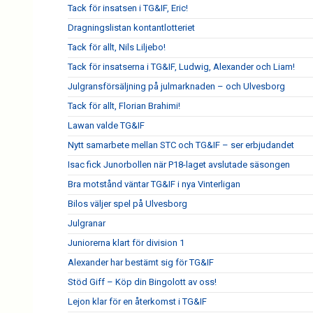
Tack för insatsen i TG&IF, Eric!
Dragningslistan kontantlotteriet
Tack för allt, Nils Liljebo!
Tack för insatserna i TG&IF, Ludwig, Alexander och Liam!
Julgransförsäljning på julmarknaden – och Ulvesborg
Tack för allt, Florian Brahimi!
Lawan valde TG&IF
Nytt samarbete mellan STC och TG&IF – ser erbjudandet
Isac fick Junorbollen när P18-laget avslutade säsongen
Bra motstånd väntar TG&IF i nya Vinterligan
Bilos väljer spel på Ulvesborg
Julgranar
Juniorerna klart för division 1
Alexander har bestämt sig för TG&IF
Stöd Giff – Köp din Bingolott av oss!
Lejon klar för en återkomst i TG&IF