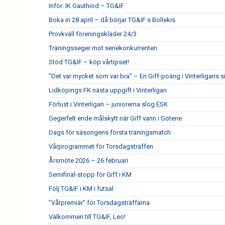
Inför: IK Gauthiod – TG&IF
Boka in 28 april – då börjar TG&IF:s Bollekis
Provkväll föreningskläder 24/3
Träningsseger mot seriekonkurrenten
Stöd TG&IF – köp vårtipset!
”Det var mycket som var bra” – En Giff-poäng i Vinterligans 
Lidköpings FK nästa uppgift i Vinterligan
Förlust i Vinterligan – juniorerna slog ESK
Gegerfelt ende målskytt när Giff vann i Götene
Dags för säsongens första träningsmatch
Vårprogrammet för Torsdagsträffen
Årsmöte 2026 – 26 februari
Semifinal-stopp för Giff i KM
Följ TG&IF i KM i futsal
”Vårpremiär” för Torsdagsträffarna
Välkommen till TG&IF, Leo!