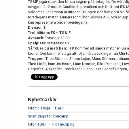
TG&IF jagar dock den första segern på bortagräs. De två tidi
oavgjort, 2–2 mot IK Gauthiod i premiären och 0–0 mot IFK M
Valdemar Linnarsson är uttagen i truppen och kan göra sin för
torsdagens match. Linnarsson tillhör Skövde AIK, och är upps
kan representera båda föreningarna.
Division 3
Trollhättans FK – TG&IF
Avspark:
Torsdag, 13.00.
Spelplats:
Stavrelunds IP.
Så följer du matchen:
TFK kommer att sända matchen via app
kronor. Det kommer att gå att följa målutvecklingen via Min f
Truppen:
Theo Sörman, Simon Lejon, Måns Sörman, Johannes
Theo Lidén, Isac Joelsson, Liam Norman, Bilos Yonakhir, La
Gegerfelt, Alexander Fredriksson, Leon Lazar, Josef Öhgren,
Nyhetsarkiv
Inför: IF Haga – TG&IF
Snart dags för Youcamp!
Inför: TG&IF – IFK Falköping