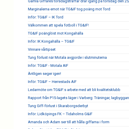
Gamla Giffares torsdagsträffar drar igång på torsdag den 25
Marginalerna emot när TG&IF tog poäng mot Tord
Inför: TG&IF – IK Tord
Välkommen att spela fotboll i TG&IF!
TG&IF poänglöst mot Kongahälla
Inför: IK Kongahälla – TG&IF
Vinnare vårtipset
Tung förlust när Motala avgjorde i slutminuterna
Inför: TG&IF - Motala AIF
Äntligen seger igen!
Inför: TG&IF – Herrestads AIF
Ledarmöte om TG&IF:s arbete med att bli kvalitetsklubb
Rapport från P15-lagets läger i Varberg: Träningar, lagbygga
Tung Giff-förlust i Skaraborgsderbyt
Inför: Lidköpings FK – Tidaholms G&IF
Amanda och Adam ser till att hålla giffarna i form