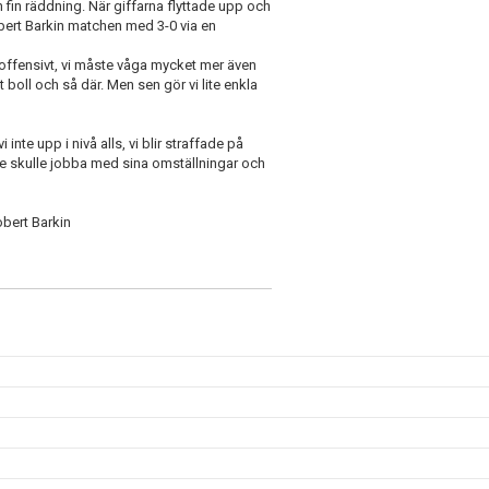
 fin räddning. När giffarna flyttade upp och
obert Barkin matchen med 3-0 via en
ga offensivt, vi måste våga mycket mer även
t boll och så där. Men sen gör vi lite enkla
nte upp i nivå alls, vi blir straffade på
t de skulle jobba med sina omställningar och
obert Barkin