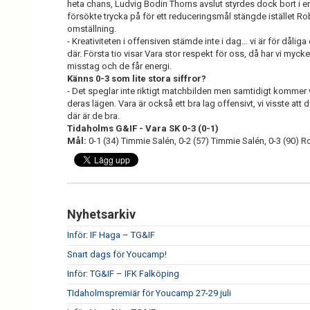
heta chans, Ludvig Bodin Thorns avslut styrdes dock bort i en
försökte trycka på för ett reduceringsmål stängde istället R
omställning.
- Kreativiteten i offensiven stämde inte i dag… vi är för dåli
där. Första tio visar Vara stor respekt för oss, då har vi mycke
misstag och de får energi.
Känns 0-3 som lite stora siffror?
- Det speglar inte riktigt matchbilden men samtidigt kommer vi i
deras lägen. Vara är också ett bra lag offensivt, vi visste at
där är de bra.
Tidaholms G&IF - Vara SK 0-3 (0-1)
Mål:
0-1 (34) Timmie Salén, 0-2 (57) Timmie Salén, 0-3 (90) R
Nyhetsarkiv
Inför: IF Haga – TG&IF
Snart dags för Youcamp!
Inför: TG&IF – IFK Falköping
TIdaholmspremiär för Youcamp 27-29 juli