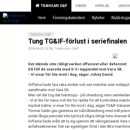
TIDAHOLMS G&IF
DAMER
HERRLAG
UNGDO
Hem
Föreningskalendern
Nyheter
Klubbstuga
Tidaholms G&IF
Tung TG&IF-förlust i seriefinalen
2026-06-05 22:08, Tidaholms G&IF
Det stämde inte rikligt varken offensivt eller defensivt.
Då föll de svarvita med 0-3 i toppmötet mot Vara SK.
- Vi visar för lite mod i dag, säger Johny David.
Giffarna hade fyra raka vinster och sex matcher utan insläppt
seriefinalen mot Vara SK.
Men väl där tog det tvärstopp - på Ulvesborg vann serieleda
- Vi är lite för naiva och lite för rädda för att kontrollera ma
mycket bättre, vi visar för lite mod i dag, säger TG&IF-tränar
Timmie Salén gav gästerna en tvåmålsledning med mål precis
under långa perioder inte bjöd på några riktigt heta chanser å
Giffarna hade svårt att ta sig igenom ett välorganiserat Var
anfallssekvenser. Det var egentligen först i den 80:e matchmin