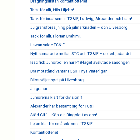
Dragningslistan kontantlotteriet
Tack för allt, Nils Liljebo!
Tack för insatserna i TG&IF, Ludwig, Alexander och Liam!
Julgransförsäljning på julmarknaden – och Ulvesborg
Tack för allt, Florian Brahimi!
Lawan valde TG&IF
Nytt samarbete mellan STC och TG&IF – ser erbjudandet
Isac fick Junorbollen när P18-laget avslutade säsongen
Bra motstånd väntar TG&IF i nya Vinterligan
Bilos väljer spel på Ulvesborg
Julgranar
Juniorerna klart för division 1
Alexander har bestämt sig för TG&IF
Stöd Giff – Köp din Bingolott av oss!
Lejon klar för en återkomst i TG&IF
Kontantlotteriet