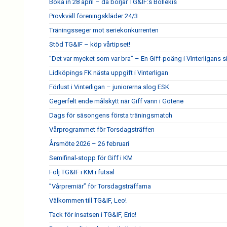
Boka in 28 april – då börjar TG&IF:s Bollekis
Provkväll föreningskläder 24/3
Träningsseger mot seriekonkurrenten
Stöd TG&IF – köp vårtipset!
”Det var mycket som var bra” – En Giff-poäng i Vinterligans 
Lidköpings FK nästa uppgift i Vinterligan
Förlust i Vinterligan – juniorerna slog ESK
Gegerfelt ende målskytt när Giff vann i Götene
Dags för säsongens första träningsmatch
Vårprogrammet för Torsdagsträffen
Årsmöte 2026 – 26 februari
Semifinal-stopp för Giff i KM
Följ TG&IF i KM i futsal
”Vårpremiär” för Torsdagsträffarna
Välkommen till TG&IF, Leo!
Tack för insatsen i TG&IF, Eric!