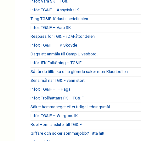
Inför: Vara SK – TG&IF
Inför: TG&IF – Assyriska IK
Tung TG&IF-förlust i seriefinalen
Inför: TG&IF – Vara SK
Respass för TG&IF i DM-åttondelen
Inför: TG&IF – IFK Skövde
Dags att anmäla till Camp Ulvesborg!
Inför: IFK Falköping – TG&IF
Så får du tillbaka dina glömda saker efter Klassbollen
Sena mål när TG&IF vann stort
Inför: TG&IF – IF Haga
Inför: Trollhättans FK – TG&IF
Säker hemmaseger efter tidiga ledningsmål
Inför: TG&IF – Wargöns IK
Roel Homi ansluter till TG&IF
Giffare och söker sommarjobb? Titta hit!