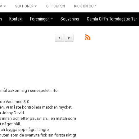
M
SEKTIONER
GIFFCUPEN
KICK ON CUP
n
Kontakt
Föreningen
Souvenirer
Gamla GIFFs Torsdagsträffar
<
>
 mål bakom sig i seriespelet inför
nde Vara med 3-0.
tchen. Vi måste kontrollera matchen mycket,
en Johny David.
 innan och efter pausvilan, i en match som
t något håll.
a och bygga upp några längre
uten som de svartvita fick sin första riktigt