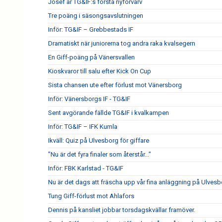
Josef är TG&IF:s första nyförvärv
Tre poäng i säsongsavslutningen
Inför: TG&IF – Grebbestads IF
Dramatiskt när juniorerna tog andra raka kvalsegern
En Giff-poäng på Vänersvallen
Kioskvaror till salu efter Kick On Cup
Sista chansen ute efter förlust mot Vänersborg
Inför: Vänersborgs IF - TG&IF
Sent avgörande fällde TG&IF i kvalkampen
Inför: TG&IF – IFK Kumla
Ikväll: Quiz på Ulvesborg för giffare
”Nu är det fyra finaler som återstår...”
Inför: FBK Karlstad - TG&IF
Nu är det dags att fräscha upp vår fina anläggning på Ulves
Tung Giff-förlust mot Ahlafors
Dennis på kansliet jobbar torsdagskvällar framöver.