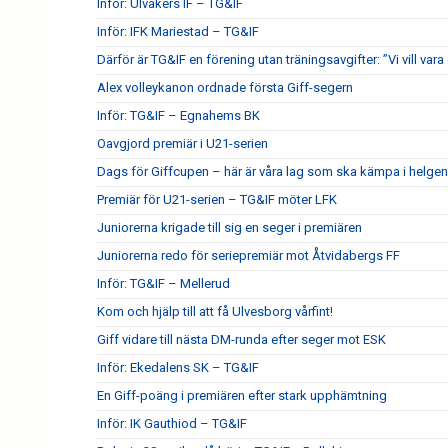
Inför: Ulvåkers IF – TG&IF
Inför: IFK Mariestad – TG&IF
Därför är TG&IF en förening utan träningsavgifter: ”Vi vill vara 
Alex volleykanon ordnade första Giff-segern
Inför: TG&IF – Egnahems BK
Oavgjord premiär i U21-serien
Dags för Giffcupen – här är våra lag som ska kämpa i helgen
Premiär för U21-serien – TG&IF möter LFK
Juniorerna krigade till sig en seger i premiären
Juniorerna redo för seriepremiär mot Åtvidabergs FF
Inför: TG&IF – Mellerud
Kom och hjälp till att få Ulvesborg vårfint!
Giff vidare till nästa DM-runda efter seger mot ESK
Inför: Ekedalens SK – TG&IF
En Giff-poäng i premiären efter stark upphämtning
Inför: IK Gauthiod – TG&IF