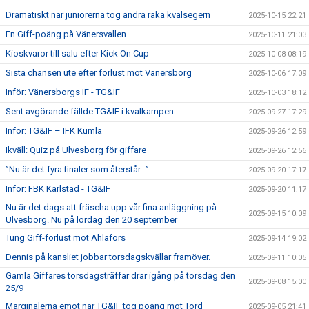
Dramatiskt när juniorerna tog andra raka kvalsegern
2025-10-15 22:21
En Giff-poäng på Vänersvallen
2025-10-11 21:03
Kioskvaror till salu efter Kick On Cup
2025-10-08 08:19
Sista chansen ute efter förlust mot Vänersborg
2025-10-06 17:09
Inför: Vänersborgs IF - TG&IF
2025-10-03 18:12
Sent avgörande fällde TG&IF i kvalkampen
2025-09-27 17:29
Inför: TG&IF – IFK Kumla
2025-09-26 12:59
Ikväll: Quiz på Ulvesborg för giffare
2025-09-26 12:56
”Nu är det fyra finaler som återstår...”
2025-09-20 17:17
Inför: FBK Karlstad - TG&IF
2025-09-20 11:17
Nu är det dags att fräscha upp vår fina anläggning på
2025-09-15 10:09
Ulvesborg. Nu på lördag den 20 september
Tung Giff-förlust mot Ahlafors
2025-09-14 19:02
Dennis på kansliet jobbar torsdagskvällar framöver.
2025-09-11 10:05
Gamla Giffares torsdagsträffar drar igång på torsdag den
2025-09-08 15:00
25/9
Marginalerna emot när TG&IF tog poäng mot Tord
2025-09-05 21:41