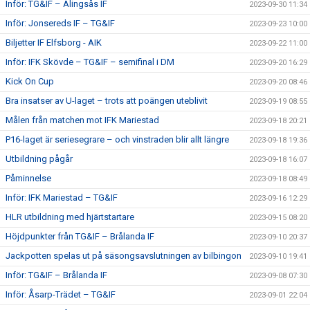
Inför: TG&IF – Alingsås IF
2023-09-30 11:34
Inför: Jonsereds IF – TG&IF
2023-09-23 10:00
Biljetter IF Elfsborg - AIK
2023-09-22 11:00
Inför: IFK Skövde – TG&IF – semifinal i DM
2023-09-20 16:29
Kick On Cup
2023-09-20 08:46
Bra insatser av U-laget – trots att poängen uteblivit
2023-09-19 08:55
Målen från matchen mot IFK Mariestad
2023-09-18 20:21
P16-laget är seriesegrare – och vinstraden blir allt längre
2023-09-18 19:36
Utbildning pågår
2023-09-18 16:07
Påminnelse
2023-09-18 08:49
Inför: IFK Mariestad – TG&IF
2023-09-16 12:29
HLR utbildning med hjärtstartare
2023-09-15 08:20
Höjdpunkter från TG&IF – Brålanda IF
2023-09-10 20:37
Jackpotten spelas ut på säsongsavslutningen av bilbingon
2023-09-10 19:41
Inför: TG&IF – Brålanda IF
2023-09-08 07:30
Inför: Åsarp-Trädet – TG&IF
2023-09-01 22:04