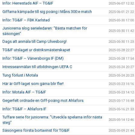
Inför: Herrestads AIF – TG&IF
2025-06-07 12:32
Giffarna kämpade till sig poäng i Måns 300:e match
2025-06-01 21:22
Inför: TG&IF – FBK Karlstad
2025-05-30 17:00
Juniorerna slog serieledaren: ”Bästa matchen för
2025-05-30 11:42
säsongen”
Dags att anmäla till Camp Ulvesborg!
2025-05-30 11:23
TG&IF utslaget ur distriksmästerskapet
2025-05-28 22:27
Inför: TG&IF – Vänersborgs IF (DM)
2025-05-28 17:54
Intresseanmälan till utbildningen UEFA C
2025-05-24 20:27
Tung förlust i Motala
2025-05-24 20:23
Här är Giff-laget som gärna blir fler!
2025-05-23 16:16
Inför: Motala AIF – TG&IF
2025-05-23 14:12
Gegerfelt ordnade en Giff-poäng mot Ahlafors
2025-05-17 16:48
Inför: TG&IF – Ahlafors IF
2025-05-16 21:33
Tuffare serie för juniorerna: ”Utveckla spelarna inför nästa
2025-05-14 12:46
steg”
Säsongens första bortavinst för TG&IF
2025-05-09 21:44