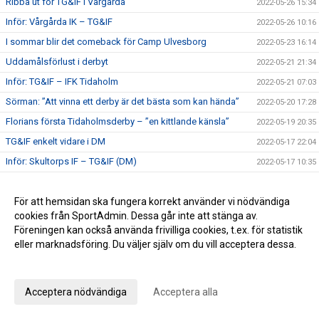
Ribba ut för TG&IF i Vårgårda
2022-05-26 15:34
Inför: Vårgårda IK – TG&IF
2022-05-26 10:16
I sommar blir det comeback för Camp Ulvesborg
2022-05-23 16:14
Uddamålsförlust i derbyt
2022-05-21 21:34
Inför: TG&IF – IFK Tidaholm
2022-05-21 07:03
Sörman: ”Att vinna ett derby är det bästa som kan hända”
2022-05-20 17:28
Florians första Tidaholmsderby – ”en kittlande känsla”
2022-05-19 20:35
TG&IF enkelt vidare i DM
2022-05-17 22:04
Inför: Skultorps IF – TG&IF (DM)
2022-05-17 10:35
Andra raka för TG&IF – bortavann i Allingsås
2022-05-14 17:50
Lördagens match skjuts upp!
För att hemsidan ska fungera korrekt använder vi nödvändiga
2022-05-06 14:42
cookies från SportAdmin. Dessa går inte att stänga av.
Äntligen Bilbingon drar igång – premiär 10 maj!
2022-05-06 13:02
Föreningen kan också använda frivilliga cookies, t.ex. för statistik
Dubbla Giff-segrar i inledningen av U-lagsserien
2022-05-04 16:34
eller marknadsföring. Du väljer själv om du vill acceptera dessa.
Glädje och jubel - stort bildspel från Giffcupens avgörande
Anpassa dina val
2022-05-01 21:34
Full fart även andra helgen av Giffcupen - se bilderna här!
2022-04-30 15:23
Acceptera nödvändiga
Acceptera alla
Första matchen på Ulvesborg – årets första trepoängare
2022-04-29 21:44