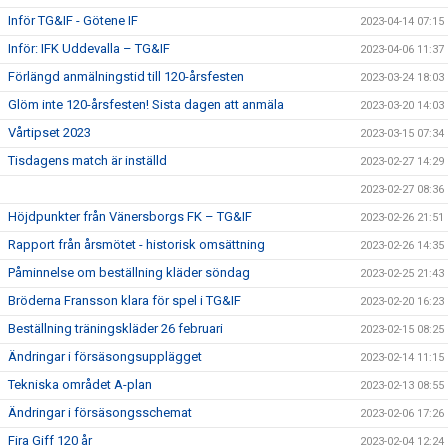
Inför TG&IF - Götene IF
2023-04-14 07:15
Inför: IFK Uddevalla – TG&IF
2023-04-06 11:37
Förlängd anmälningstid till 120-årsfesten
2023-03-24 18:03
Glöm inte 120-årsfesten! Sista dagen att anmäla
2023-03-20 14:03
Vårtipset 2023
2023-03-15 07:34
Tisdagens match är inställd
2023-02-27 14:29
2023-02-27 08:36
Höjdpunkter från Vänersborgs FK – TG&IF
2023-02-26 21:51
Rapport från årsmötet - historisk omsättning
2023-02-26 14:35
Påminnelse om beställning kläder söndag
2023-02-25 21:43
Bröderna Fransson klara för spel i TG&IF
2023-02-20 16:23
Beställning träningskläder 26 februari
2023-02-15 08:25
Ändringar i försäsongsupplägget
2023-02-14 11:15
Tekniska området A-plan
2023-02-13 08:55
Ändringar i försäsongsschemat
2023-02-06 17:26
Fira Giff 120 år
2023-02-04 12:24