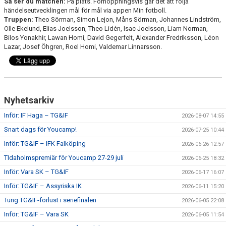
Så ser du matchen:
På plats. Förhoppningsvis går det att följa
händelseutvecklingen mål för mål via appen Min fotboll.
Truppen:
Theo Sörman, Simon Lejon, Måns Sörman, Johannes Lindström,
Olle Ekelund, Elias Joelsson, Theo Lidén, Isac Joelsson, Liam Norman,
Bilos Yonakhir, Lawan Homi, David Gegerfelt, Alexander Fredriksson, Léon
Lazar, Josef Öhgren, Roel Homi, Valdemar Linnarsson.
Nyhetsarkiv
Inför: IF Haga – TG&IF
2026-08-07 14:55
Snart dags för Youcamp!
2026-07-25 10:44
Inför: TG&IF – IFK Falköping
2026-06-26 12:57
TIdaholmspremiär för Youcamp 27-29 juli
2026-06-25 18:32
Inför: Vara SK – TG&IF
2026-06-17 16:07
Inför: TG&IF – Assyriska IK
2026-06-11 15:20
Tung TG&IF-förlust i seriefinalen
2026-06-05 22:08
Inför: TG&IF – Vara SK
2026-06-05 11:54