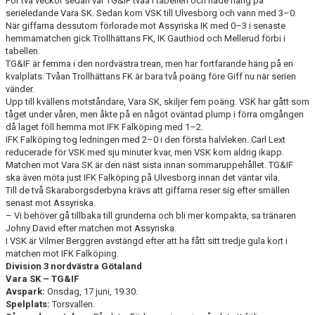
För två veckor sedan var TG&IF tvåa i tabellen och hade häng på
serieledande Vara SK. Sedan kom VSK till Ulvesborg och vann med 3–0.
När giffarna dessutom förlorade mot Assyriska IK med 0–3 i senaste
CUPER ARBETSBESKRIVNING
hemmamatchen gick Trollhättans FK, IK Gauthiod och Mellerud förbi i
tabellen.
PLANSCHEMA
TG&IF är femma i den nordvästra trean, men har fortfarande häng på en
kvalplats. Tvåan Trollhättans FK är bara två poäng före Giff nu när serien
vänder.
Upp till kvällens motståndare, Vara SK, skiljer fem poäng. VSK har gått som
tåget under våren, men åkte på en något oväntad plump i förra omgången
då laget föll hemma mot IFK Falköping med 1–2.
IFK Falköping tog ledningen med 2–0 i den första halvleken. Carl Lext
reducerade för VSK med sju minuter kvar, men VSK kom aldrig ikapp.
Matchen mot Vara SK är den näst sista innan sommaruppehållet. TG&IF
ska även möta just IFK Falköping på Ulvesborg innan det väntar vila.
Till de två Skaraborgsderbyna krävs att giffarna reser sig efter smällen
senast mot Assyriska.
– Vi behöver gå tillbaka till grunderna och bli mer kompakta, sa tränaren
Johny David efter matchen mot Assyriska.
I VSK är Vilmer Berggren avstängd efter att ha fått sitt tredje gula kort i
matchen mot IFK Falköping.
Division 3 nordvästra Götaland
Vara SK – TG&IF
Avspark:
Onsdag, 17 juni, 19.30.
Spelplats:
Torsvallen.