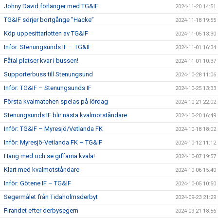
Johny David förlänger med TG&IF
2024-11-20 14:51
TG&IF sörjer bortgånge ”Hacke”
2024-11-18 19:55
Köp uppesittarlotten av TG&IF
2024-11-05 13:30
Inför: Stenungsunds IF – TG&IF
2024-11-01 16:34
Fåtal platser kvar i bussen!
2024-11-01 10:37
Supporterbuss till Stenungsund
2024-10-28 11:06
Inför: TG&IF – Stenungsunds IF
2024-10-25 13:33
Första kvalmatchen spelas på lördag
2024-10-21 22:02
Stenungsunds IF blir nästa kvalmotståndare
2024-10-20 16:49
Inför: TG&IF – Myresjö/Vetlanda FK
2024-10-18 18:02
Inför: Myresjö-Vetlanda FK – TG&IF
2024-10-12 11:12
Häng med och se giffarna kvala!
2024-10-07 19:57
Klart med kvalmotståndare
2024-10-06 15:40
Inför: Götene IF – TG&IF
2024-10-05 10:50
Segermålet från Tidaholmsderbyt
2024-09-23 21:29
Firandet efter derbysegern
2024-09-21 18:56