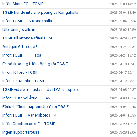
Inför: Skara FC – TG&IF
2025-05-09 14:52
TG&IF kunde inte sno poäng av Kongahälla
2025-05-04 18:40
Inför: TG&IF – IK Kongahälla
2025-05-04 06:36
Utbildning ställs in
2025-05-02 10:59
TG&IF till åttondelsfinal i DM
2025-04-29 22:02
Äntligen Giff-seger!
2025-04-24 22:34
Inför: TG&IF – IF Haga
2025-04-24 12:12
En påskpoäng i Jönköping för TG&IF
2025-04-18 15:41
Inför: IK Tord - TG&IF
2025-04-17 20:11
Inför: IFK Kumla – TG&IF
2025-04-12 07:31
TG&IF vidare till nästa runda i DM-slutspelet
2025-04-08 22:37
Inför: FC Kabel Åttio – TG&IF
2025-04-08 15:54
Förlust i ”hemmapremiären” för TG&IF
2025-04-04 22:45
Inför: TG&IF – Vänersborgs FK
2025-04-04 13:55
Inför: Grebbestads IF – TG&IF
2025-03-29 10:12
Ingen supporterbuss
2025-03-28 19:06