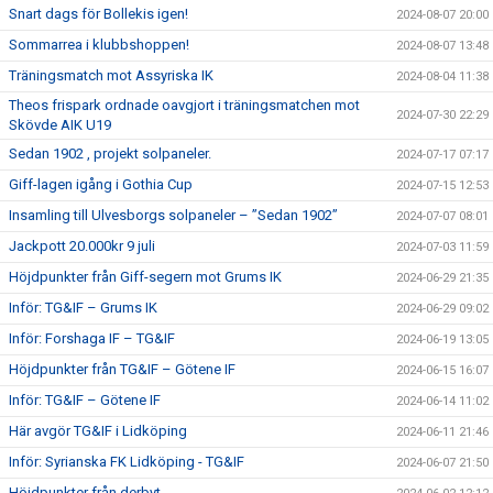
Snart dags för Bollekis igen!
2024-08-07 20:00
Sommarrea i klubbshoppen!
2024-08-07 13:48
Träningsmatch mot Assyriska IK
2024-08-04 11:38
Theos frispark ordnade oavgjort i träningsmatchen mot
2024-07-30 22:29
Skövde AIK U19
Sedan 1902 , projekt solpaneler.
2024-07-17 07:17
Giff-lagen igång i Gothia Cup
2024-07-15 12:53
Insamling till Ulvesborgs solpaneler – ”Sedan 1902”
2024-07-07 08:01
Jackpott 20.000kr 9 juli
2024-07-03 11:59
Höjdpunkter från Giff-segern mot Grums IK
2024-06-29 21:35
Inför: TG&IF – Grums IK
2024-06-29 09:02
Inför: Forshaga IF – TG&IF
2024-06-19 13:05
Höjdpunkter från TG&IF – Götene IF
2024-06-15 16:07
Inför: TG&IF – Götene IF
2024-06-14 11:02
Här avgör TG&IF i Lidköping
2024-06-11 21:46
Inför: Syrianska FK Lidköping - TG&IF
2024-06-07 21:50
Höjdpunkter från derbyt