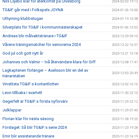
Nils Liljebo klar för återkomst på Ulvesborg
2024-02-02 19:12
TG&IF går med i Folkspels JOYNA
2024-01-26 10:00
Uthyrning klubbstugan
2024-01-19 10:38
Silverplats för TG&IF i kommunmästerskapet
2024-01-06 15:02
Andreas blir målvaktstränare i TG&IF
2023-12-29 09:10
Vårens träningsmatcher för seniorerna 2024
2023-12-22 16:57
God jul och gott nytt år
2023-12-21 15:18
Johannes och Valmir – två återvändare klara för Giff
2023-12-08 17:47
Lagkaptenen förlänger – Axelsson blir en del av
2023-12-03 20:49
tränarstaben
Vinstlista TG&IF:s kontantlotteri
2023-12-02 16:16
Leon tillbaka i svartvitt
2023-11-30 22:10
Gegerfelt är TG&IF:s första nyförvärv
2023-11-29 22:12
Julklappar
2023-11-29 07:40
Florian klar för nästa säsong
2023-11-28 19:25
Förslaget: Så blir TG&IF:s serie 2024
2023-11-23 19:28
Emir blir assisterande tränare
2023-11-23 16:19