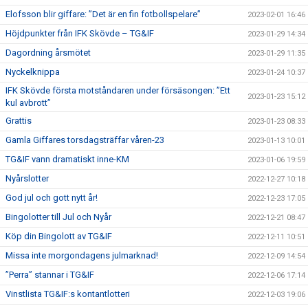
Elofsson blir giffare: ”Det är en fin fotbollspelare”
2023-02-01 16:46
Höjdpunkter från IFK Skövde – TG&IF
2023-01-29 14:34
Dagordning årsmötet
2023-01-29 11:35
Nyckelknippa
2023-01-24 10:37
IFK Skövde första motståndaren under försäsongen: ”Ett
2023-01-23 15:12
kul avbrott”
Grattis
2023-01-23 08:33
Gamla Giffares torsdagsträffar våren-23
2023-01-13 10:01
TG&IF vann dramatiskt inne-KM
2023-01-06 19:59
Nyårslotter
2022-12-27 10:18
God jul och gott nytt år!
2022-12-23 17:05
Bingolotter till Jul och Nyår
2022-12-21 08:47
Köp din Bingolott av TG&IF
2022-12-11 10:51
Missa inte morgondagens julmarknad!
2022-12-09 14:54
”Perra” stannar i TG&IF
2022-12-06 17:14
Vinstlista TG&IF:s kontantlotteri
2022-12-03 19:06