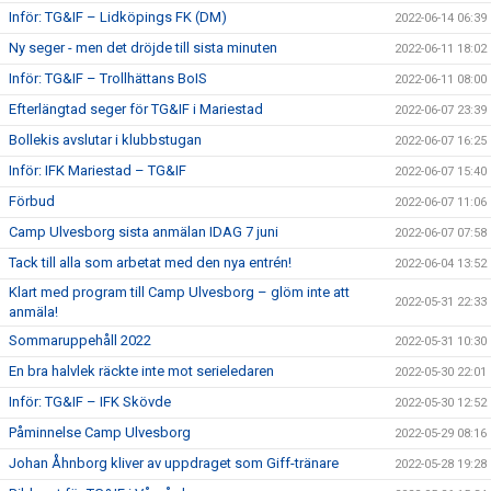
Inför: TG&IF – Lidköpings FK (DM)
2022-06-14 06:39
Ny seger - men det dröjde till sista minuten
2022-06-11 18:02
Inför: TG&IF – Trollhättans BoIS
2022-06-11 08:00
Efterlängtad seger för TG&IF i Mariestad
2022-06-07 23:39
Bollekis avslutar i klubbstugan
2022-06-07 16:25
Inför: IFK Mariestad – TG&IF
2022-06-07 15:40
Förbud
2022-06-07 11:06
Camp Ulvesborg sista anmälan IDAG 7 juni
2022-06-07 07:58
Tack till alla som arbetat med den nya entrén!
2022-06-04 13:52
Klart med program till Camp Ulvesborg – glöm inte att
2022-05-31 22:33
anmäla!
Sommaruppehåll 2022
2022-05-31 10:30
En bra halvlek räckte inte mot serieledaren
2022-05-30 22:01
Inför: TG&IF – IFK Skövde
2022-05-30 12:52
Påminnelse Camp Ulvesborg
2022-05-29 08:16
Johan Åhnborg kliver av uppdraget som Giff-tränare
2022-05-28 19:28