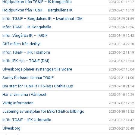
Höjdpunkter från TG&IF – IK Kongahälla
2023-09-01 16:17
Höjdpunkter från TG&IF – Bergkullens IK
2023-09-01 16:13
Inför: TG&IF – Bergdalens IK – kvartsfinal i DM
2023-08-29 21:59
Inför: TG&IF – IK Kongahälla
2023-08-26 13:26
Inför: Vårgårda IK – TG&IF
2023-08-19 12:43
Giff-målen från derbyt
2023-08-13 22:10
Inför: TG&IF – IFK Tidaholm
2023-08-12 11:19
Inför: IFK Hjo – TG&IF (DM)
2023-08-07 13:54
Ulvesborgs planer avstängda tills vidare
2023-08-07 13:04
Sonny Karlsson lämnar TG&IF
2023-07-31 11:06
Bra start för TG&IF:s P16-lag i Gothia Cup
2023-07-18 21:14
Här är vinnarna i Vårtipset
2023-07-10 10:29
Viktig information
2023-07-07 12:12
Justering av vinstplan för ESK/TG&IF:s bilbingo
2023-06-30 18:32
Inför: TG&IF – IFK Uddevalla
2023-06-27 14:47
Ulvesborg
2023-06-27 08:48