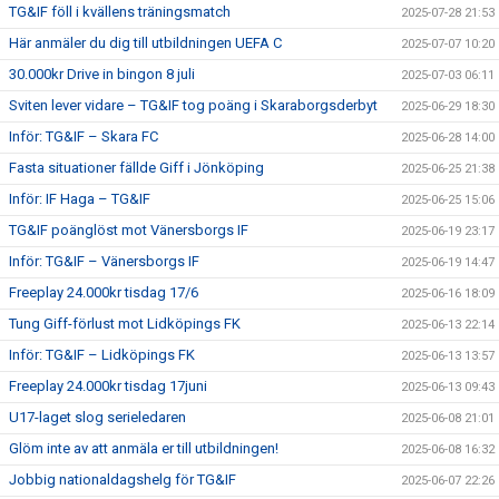
TG&IF föll i kvällens träningsmatch
2025-07-28 21:53
Här anmäler du dig till utbildningen UEFA C
2025-07-07 10:20
30.000kr Drive in bingon 8 juli
2025-07-03 06:11
Sviten lever vidare – TG&IF tog poäng i Skaraborgsderbyt
2025-06-29 18:30
Inför: TG&IF – Skara FC
2025-06-28 14:00
Fasta situationer fällde Giff i Jönköping
2025-06-25 21:38
Inför: IF Haga – TG&IF
2025-06-25 15:06
TG&IF poänglöst mot Vänersborgs IF
2025-06-19 23:17
Inför: TG&IF – Vänersborgs IF
2025-06-19 14:47
Freeplay 24.000kr tisdag 17/6
2025-06-16 18:09
Tung Giff-förlust mot Lidköpings FK
2025-06-13 22:14
Inför: TG&IF – Lidköpings FK
2025-06-13 13:57
Freeplay 24.000kr tisdag 17juni
2025-06-13 09:43
U17-laget slog serieledaren
2025-06-08 21:01
Glöm inte av att anmäla er till utbildningen!
2025-06-08 16:32
Jobbig nationaldagshelg för TG&IF
2025-06-07 22:26