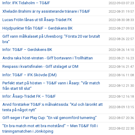
Inför: IFK Tidaholm – TG&IF
2022-09-03 07:23
Xheladin Brahimi är ny assisterande tränare i TG&IF
2022-08-31 19:57
Lucas Frölin lånas ut till Åsarp-Trädet FK
2022-08-30 08:33
Höjdpunkter från TG&IF – Gerdskens BK
2022-08-27 09:53
Giff vann målkalaset på Ulvesborg: ”Första 20 var brutalt
2022-08-26 22:57
bra”
Inför: TG&IF – Gerdskens BK
2022-08-26 14:10
Andra raka höst-vinsten - Giff bortavann i Trollhättan
2022-08-21 16:23
Respass i kvartsfinalen - Giff utslaget ur DM
2022-08-16 21:47
Inför: TG&IF – IFK Skövde (DM)
2022-08-16 11:08
Perfekt start på hösten – TG&IF vann i Åsarp: ”Vår match
2022-08-12 21:30
från start till slut”
Inför: Åsarp-Trädet FK – TG&IF
2022-08-12 16:18
Arvid förstärker TG&IF:s målvaktssida: ”Kul och lärorikt att
2022-08-09 13:15
testa på något nytt”
Giff-seger i Fair Play Cup: ”En väl genomförd turnering”
2022-08-07 20:36
”En bra match mot ett bra motstånd” – Men TG&IF föll i
2022-08-02 22:30
träningsmatchen i Jönköping