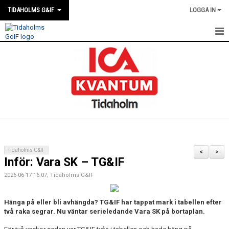
TIDAHOLMS G&IF
LOGGA IN
HEM
FÖRENINGSKALENDERN
NYHETER
KLUBBSTUGAN
KONTAKT
Tidaholms G&IF
<
>
Inför: Vara SK – TG&IF
FÖRENINGEN
2026-06-17 16:07, Tidaholms G&IF
SOUVENIRER
Hänga på eller bli avhängda? TG&IF har tappat mark i tabellen efter
GAMLA GIFFS TORSDAGSTRÄFFAR
två raka segrar. Nu väntar serieledande Vara SK på bortaplan.
MATCHER