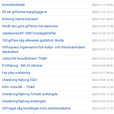
Kontantlotteriet
2023-11-17 09:06
Så ser giffarnas truppbygge ut
2023-11-10 14:12
Bokning Gamla köpstad
2023-11-07 08:49
Stridh ska göra giffarna mer explosiva
2023-10-26 19:48
Jubileumsträff 1000 Torsdagsträffen
2023-10-26 12:13
130 giffare såg allsvensk guldstrid i Borås
2023-10-24 17:28
Giffcupens organisation fick kultur- och fritidsnämndens
2023-10-22 17:16
stipendium
Johny blir huvudtränare i TG&IF
2023-10-22 16:09
IF Elfsborg - AIK 23 oktober
2023-10-20 08:06
Fair play avslutning
2023-10-17 09:56
Ulvesborg Nyborg 2023
2023-10-09 10:46
Inför: Göta BK – TG&IF
2023-10-08 12:24
Ulvesborg/Nyborg fortsatt avstängda
2023-10-05 12:39
Ulvesborg/Nyborg avstängda
2023-10-03 12:09
Giff-laget såg landslaget möta världsmästarna
2023-10-02 17:33