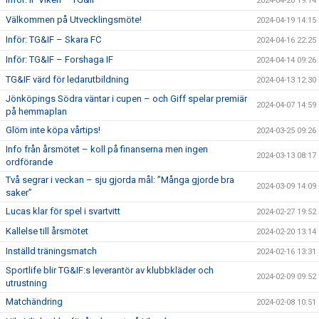
2024-04-20 19:14
Välkommen på Utvecklingsmöte!
2024-04-19 14:15
Inför: TG&IF – Skara FC
2024-04-16 22:25
Inför: TG&IF – Forshaga IF
2024-04-14 09:26
TG&IF värd för ledarutbildning
2024-04-13 12:30
Jönköpings Södra väntar i cupen – och Giff spelar premiär
2024-04-07 14:59
på hemmaplan
Glöm inte köpa vårtips!
2024-03-25 09:26
Info från årsmötet – koll på finanserna men ingen
2024-03-13 08:17
ordförande
Två segrar i veckan – sju gjorda mål: ”Många gjorde bra
2024-03-09 14:09
saker”
Lucas klar för spel i svartvitt
2024-02-27 19:52
Kallelse till årsmötet
2024-02-20 13:14
Inställd träningsmatch
2024-02-16 13:31
Sportlife blir TG&IF:s leverantör av klubbkläder och
2024-02-09 09:52
utrustning
Matchändring
2024-02-08 10:51