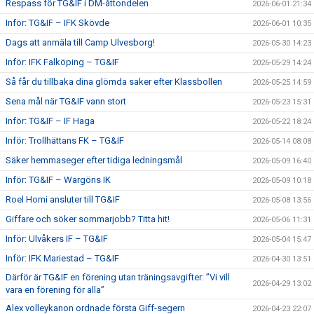
Respass för TG&IF i DM-åttondelen
2026-06-01 21:34
Inför: TG&IF – IFK Skövde
2026-06-01 10:35
Dags att anmäla till Camp Ulvesborg!
2026-05-30 14:23
Inför: IFK Falköping – TG&IF
2026-05-29 14:24
Så får du tillbaka dina glömda saker efter Klassbollen
2026-05-25 14:59
Sena mål när TG&IF vann stort
2026-05-23 15:31
Inför: TG&IF – IF Haga
2026-05-22 18:24
Inför: Trollhättans FK – TG&IF
2026-05-14 08:08
Säker hemmaseger efter tidiga ledningsmål
2026-05-09 16:40
Inför: TG&IF – Wargöns IK
2026-05-09 10:18
Roel Homi ansluter till TG&IF
2026-05-08 13:56
Giffare och söker sommarjobb? Titta hit!
2026-05-06 11:31
Inför: Ulvåkers IF – TG&IF
2026-05-04 15:47
Inför: IFK Mariestad – TG&IF
2026-04-30 13:51
Därför är TG&IF en förening utan träningsavgifter: ”Vi vill
2026-04-29 13:02
vara en förening för alla”
Alex volleykanon ordnade första Giff-segern
2026-04-23 22:07