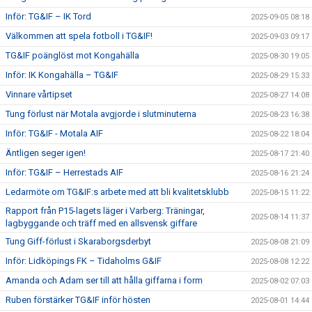
Inför: TG&IF – IK Tord
2025-09-05 08:18
Välkommen att spela fotboll i TG&IF!
2025-09-03 09:17
TG&IF poänglöst mot Kongahälla
2025-08-30 19:05
Inför: IK Kongahälla – TG&IF
2025-08-29 15:33
Vinnare vårtipset
2025-08-27 14:08
Tung förlust när Motala avgjorde i slutminuterna
2025-08-23 16:38
Inför: TG&IF - Motala AIF
2025-08-22 18:04
Äntligen seger igen!
2025-08-17 21:40
Inför: TG&IF – Herrestads AIF
2025-08-16 21:24
Ledarmöte om TG&IF:s arbete med att bli kvalitetsklubb
2025-08-15 11:22
Rapport från P15-lagets läger i Varberg: Träningar,
2025-08-14 11:37
lagbyggande och träff med en allsvensk giffare
Tung Giff-förlust i Skaraborgsderbyt
2025-08-08 21:09
Inför: Lidköpings FK – Tidaholms G&IF
2025-08-08 12:22
Amanda och Adam ser till att hålla giffarna i form
2025-08-02 07:03
Ruben förstärker TG&IF inför hösten
2025-08-01 14:44