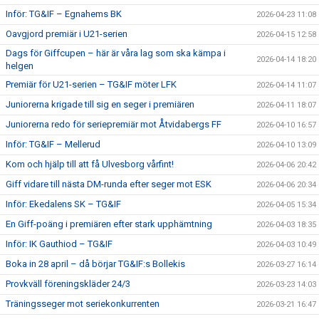
Inför: TG&IF – Egnahems BK
2026-04-23 11:08
Oavgjord premiär i U21-serien
2026-04-15 12:58
Dags för Giffcupen – här är våra lag som ska kämpa i
2026-04-14 18:20
helgen
Premiär för U21-serien – TG&IF möter LFK
2026-04-14 11:07
Juniorerna krigade till sig en seger i premiären
2026-04-11 18:07
Juniorerna redo för seriepremiär mot Åtvidabergs FF
2026-04-10 16:57
Inför: TG&IF – Mellerud
2026-04-10 13:09
Kom och hjälp till att få Ulvesborg vårfint!
2026-04-06 20:42
Giff vidare till nästa DM-runda efter seger mot ESK
2026-04-06 20:34
Inför: Ekedalens SK – TG&IF
2026-04-05 15:34
En Giff-poäng i premiären efter stark upphämtning
2026-04-03 18:35
Inför: IK Gauthiod – TG&IF
2026-04-03 10:49
Boka in 28 april – då börjar TG&IF:s Bollekis
2026-03-27 16:14
Provkväll föreningskläder 24/3
2026-03-23 14:03
Träningsseger mot seriekonkurrenten
2026-03-21 16:47