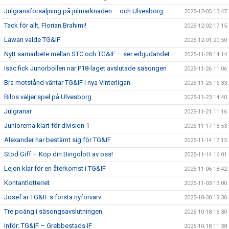
Julgransförsäljning på julmarknaden – och Ulvesborg
2025-12-05 13:47
Tack för allt, Florian Brahimi!
2025-12-02 17:15
Lawan valde TG&IF
2025-12-01 20:50
Nytt samarbete mellan STC och TG&IF – ser erbjudandet
2025-11-28 14:14
Isac fick Junorbollen när P18-laget avslutade säsongen
2025-11-26 11:06
Bra motstånd väntar TG&IF i nya Vinterligan
2025-11-25 16:33
Bilos väljer spel på Ulvesborg
2025-11-23 14:40
Julgranar
2025-11-21 11:16
Juniorerna klart för division 1
2025-11-17 18:53
Alexander har bestämt sig för TG&IF
2025-11-14 17:15
Stöd Giff – Köp din Bingolott av oss!
2025-11-14 16:01
Lejon klar för en återkomst i TG&IF
2025-11-06 18:42
Kontantlotteriet
2025-11-03 13:00
Josef är TG&IF:s första nyförvärv
2025-10-30 19:30
Tre poäng i säsongsavslutningen
2025-10-18 16:30
Inför: TG&IF – Grebbestads IF
2025-10-18 11:38