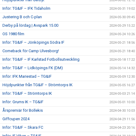
2024-06-02 12:12
Inför: TG&IF – IFK Tidaholm
2024-05-31 19:02
Justering B och C-plan
2024-05-30 09:45
Derby på lördag | Avspark 15.00
2024-05-29 15:22
OS 1980 film
2024-05-24 10:26
Inför: TG&IF – Jönköpings Södra IF
2024-05-21 18:56
Comeback för Camp Ulvesborg!
2024-05-21 18:40
Inför: TG&IF – IF Karlstad Fotbollsutveckling
2024-05-18 17:22
Inför: TG&IF – Lidköpings FK (DM)
2024-05-14 14:32
Inför: IFK Mariestad – TG&IF
2024-05-09 12:30
Höjdpunkter från TG&IF – Strömtorps IK
2024-05-05 16:27
Inför: TG&IF – Strömtorps IK
2024-05-03 21:14
Inför: Grums IK – TG&IF
2024-05-01 10:00
Årspremiär för Bollekis
2024-04-30 10:03
Giffcupen 2024
2024-04-29 11:56
Inför: TG&IF – Skara FC
2024-04-23 20:16
Inför: IF Viken – TG&IF