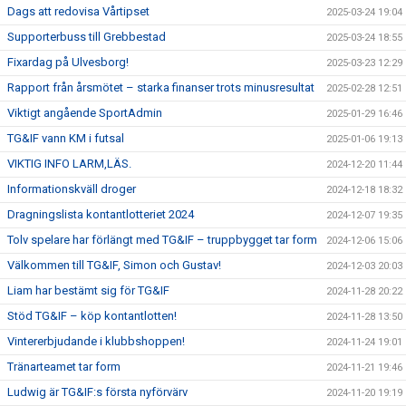
Dags att redovisa Vårtipset
2025-03-24 19:04
Supporterbuss till Grebbestad
2025-03-24 18:55
Fixardag på Ulvesborg!
2025-03-23 12:29
Rapport från årsmötet – starka finanser trots minusresultat
2025-02-28 12:51
Viktigt angående SportAdmin
2025-01-29 16:46
TG&IF vann KM i futsal
2025-01-06 19:13
VIKTIG INFO LARM,LÄS.
2024-12-20 11:44
Informationskväll droger
2024-12-18 18:32
Dragningslista kontantlotteriet 2024
2024-12-07 19:35
Tolv spelare har förlängt med TG&IF – truppbygget tar form
2024-12-06 15:06
Välkommen till TG&IF, Simon och Gustav!
2024-12-03 20:03
Liam har bestämt sig för TG&IF
2024-11-28 20:22
Stöd TG&IF – köp kontantlotten!
2024-11-28 13:50
Vintererbjudande i klubbshoppen!
2024-11-24 19:01
Tränarteamet tar form
2024-11-21 19:46
Ludwig är TG&IF:s första nyförvärv
2024-11-20 19:19