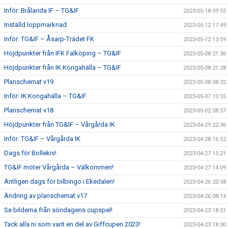
Inför: Brålanda IF – TG&IF
2023-05-18 09:55
Inställd loppmarknad
2023-05-12 17:49
Inför: TG&IF – Åsarp-Trädet FK
2023-05-12 13:59
Höjdpunkter från IFK Falköping – TG&IF
2023-05-08 21:36
Höjdpunkter från IK Kongahälla – TG&IF
2023-05-08 21:28
Planschemat v19
2023-05-08 08:32
Inför: IK Kongahälla – TG&IF
2023-05-07 10:55
Planschemat v18
2023-05-02 08:57
Höjdpunkter från TG&IF – Vårgårda IK
2023-04-29 22:36
Inför: TG&IF – Vårgårda IK
2023-04-28 16:52
Dags för Bollekis!
2023-04-27 15:21
TG&IF möter Vårgårda – Välkommen!
2023-04-27 14:09
Äntligen dags för bilbingo i Ekedalen!
2023-04-26 20:58
Ändring av planschemat v17
2023-04-26 08:14
Se bilderna från söndagens cupspel!
2023-04-23 18:51
Tack alla ni som varit en del av Giffcupen 2023!
2023-04-23 18:00