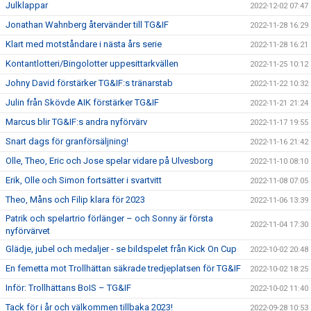
Julklappar
2022-12-02 07:47
Jonathan Wahnberg återvänder till TG&IF
2022-11-28 16:29
Klart med motståndare i nästa års serie
2022-11-28 16:21
Kontantlotteri/Bingolotter uppesittarkvällen
2022-11-25 10:12
Johny David förstärker TG&IF:s tränarstab
2022-11-22 10:32
Julin från Skövde AIK förstärker TG&IF
2022-11-21 21:24
Marcus blir TG&IF:s andra nyförvärv
2022-11-17 19:55
Snart dags för granförsäljning!
2022-11-16 21:42
Olle, Theo, Eric och Jose spelar vidare på Ulvesborg
2022-11-10 08:10
Erik, Olle och Simon fortsätter i svartvitt
2022-11-08 07:05
Theo, Måns och Filip klara för 2023
2022-11-06 13:39
Patrik och spelartrio förlänger – och Sonny är första
2022-11-04 17:30
nyförvärvet
Glädje, jubel och medaljer - se bildspelet från Kick On Cup
2022-10-02 20:48
En femetta mot Trollhättan säkrade tredjeplatsen för TG&IF
2022-10-02 18:25
Inför: Trollhättans BoIS – TG&IF
2022-10-02 11:40
Tack för i år och välkommen tillbaka 2023!
2022-09-28 10:53