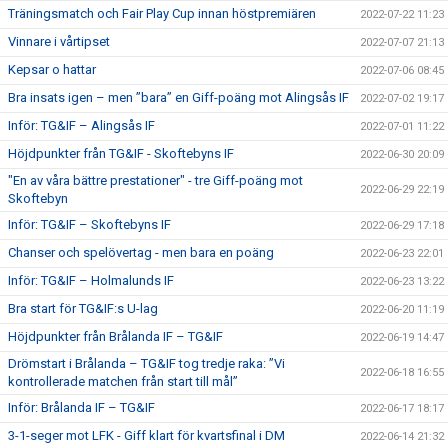
Träningsmatch och Fair Play Cup innan höstpremiären
2022-07-22 11:23
Vinnare i vårtipset
2022-07-07 21:13
Kepsar o hattar
2022-07-06 08:45
Bra insats igen – men ”bara” en Giff-poäng mot Alingsås IF
2022-07-02 19:17
Inför: TG&IF – Alingsås IF
2022-07-01 11:22
Höjdpunkter från TG&IF - Skoftebyns IF
2022-06-30 20:09
"En av våra bättre prestationer" - tre Giff-poäng mot
2022-06-29 22:19
Skoftebyn
Inför: TG&IF – Skoftebyns IF
2022-06-29 17:18
Chanser och spelövertag - men bara en poäng
2022-06-23 22:01
Inför: TG&IF – Holmalunds IF
2022-06-23 13:22
Bra start för TG&IF:s U-lag
2022-06-20 11:19
Höjdpunkter från Brålanda IF – TG&IF
2022-06-19 14:47
Drömstart i Brålanda – TG&IF tog tredje raka: ”Vi
2022-06-18 16:55
kontrollerade matchen från start till mål”
Inför: Brålanda IF – TG&IF
2022-06-17 18:17
3-1-seger mot LFK - Giff klart för kvartsfinal i DM
2022-06-14 21:32