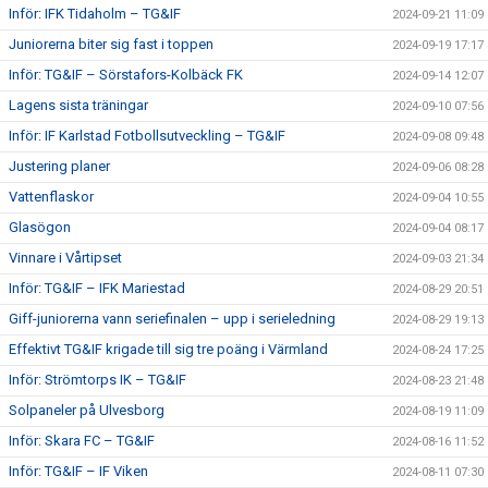
Inför: IFK Tidaholm – TG&IF
2024-09-21 11:09
Juniorerna biter sig fast i toppen
2024-09-19 17:17
Inför: TG&IF – Sörstafors-Kolbäck FK
2024-09-14 12:07
Lagens sista träningar
2024-09-10 07:56
Inför: IF Karlstad Fotbollsutveckling – TG&IF
2024-09-08 09:48
Justering planer
2024-09-06 08:28
Vattenflaskor
2024-09-04 10:55
Glasögon
2024-09-04 08:17
Vinnare i Vårtipset
2024-09-03 21:34
Inför: TG&IF – IFK Mariestad
2024-08-29 20:51
Giff-juniorerna vann seriefinalen – upp i serieledning
2024-08-29 19:13
Effektivt TG&IF krigade till sig tre poäng i Värmland
2024-08-24 17:25
Inför: Strömtorps IK – TG&IF
2024-08-23 21:48
Solpaneler på Ulvesborg
2024-08-19 11:09
Inför: Skara FC – TG&IF
2024-08-16 11:52
Inför: TG&IF – IF Viken
2024-08-11 07:30