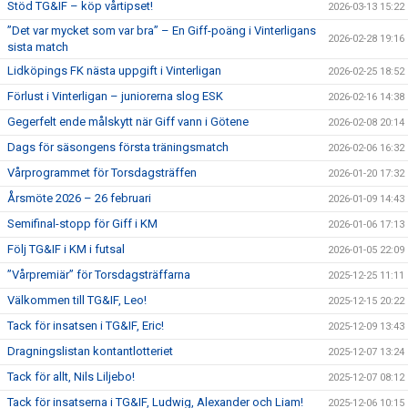
Stöd TG&IF – köp vårtipset!
2026-03-13 15:22
”Det var mycket som var bra” – En Giff-poäng i Vinterligans
2026-02-28 19:16
sista match
Lidköpings FK nästa uppgift i Vinterligan
2026-02-25 18:52
Förlust i Vinterligan – juniorerna slog ESK
2026-02-16 14:38
Gegerfelt ende målskytt när Giff vann i Götene
2026-02-08 20:14
Dags för säsongens första träningsmatch
2026-02-06 16:32
Vårprogrammet för Torsdagsträffen
2026-01-20 17:32
Årsmöte 2026 – 26 februari
2026-01-09 14:43
Semifinal-stopp för Giff i KM
2026-01-06 17:13
Följ TG&IF i KM i futsal
2026-01-05 22:09
”Vårpremiär” för Torsdagsträffarna
2025-12-25 11:11
Välkommen till TG&IF, Leo!
2025-12-15 20:22
Tack för insatsen i TG&IF, Eric!
2025-12-09 13:43
Dragningslistan kontantlotteriet
2025-12-07 13:24
Tack för allt, Nils Liljebo!
2025-12-07 08:12
Tack för insatserna i TG&IF, Ludwig, Alexander och Liam!
2025-12-06 10:15