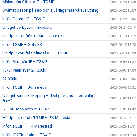
Målen från Götene IF – TG&IF
2023-06-23 12:30
Oväntat besök på sex- och sjuåringarnas våravslutning
2023-06-22 10:03
Inför: Götene IF – TG&IF
2023-06-22 09:45
U-laget derbyvann i Ekedalen
2023-06-21 20:15
Höjdpunkter från TG&IF – Göta BK
2023-06-19 13:12
Inför: TG&IF – Göta BK
2023-06-17 15:25
Höjdpunkter från Alingsås IF – TG&IF
2023-06-10 18:23
Inför: Alingsås IF – TG&IF
2023-06-09 11:32
13/6 Freeplayen 24.000kr
2023-06-07 14:09
22.000kr
2023-06-05 08:45
Inför: TG&IF – Jonsereds IF
2023-06-03 20:52
U-laget vann i Falköping – ”Det gick undan ordentligt i
2023-06-02 11:37
fram”
6 Juni Freeplayen 22.000kr
2023-05-31 11:42
Höjdpunkter från TG&IF – IFK Mariestad
2023-05-27 23:14
Inför: TG&IF – IFK Mariestad
2023-05-26 12:31
Inför: IFK Tidaholm – TG&IF
2023-05-22 13:43