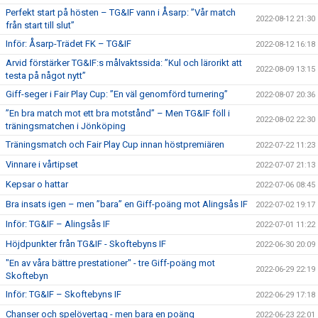
Perfekt start på hösten – TG&IF vann i Åsarp: ”Vår match
2022-08-12 21:30
från start till slut”
Inför: Åsarp-Trädet FK – TG&IF
2022-08-12 16:18
Arvid förstärker TG&IF:s målvaktssida: ”Kul och lärorikt att
2022-08-09 13:15
testa på något nytt”
Giff-seger i Fair Play Cup: ”En väl genomförd turnering”
2022-08-07 20:36
”En bra match mot ett bra motstånd” – Men TG&IF föll i
2022-08-02 22:30
träningsmatchen i Jönköping
Träningsmatch och Fair Play Cup innan höstpremiären
2022-07-22 11:23
Vinnare i vårtipset
2022-07-07 21:13
Kepsar o hattar
2022-07-06 08:45
Bra insats igen – men ”bara” en Giff-poäng mot Alingsås IF
2022-07-02 19:17
Inför: TG&IF – Alingsås IF
2022-07-01 11:22
Höjdpunkter från TG&IF - Skoftebyns IF
2022-06-30 20:09
"En av våra bättre prestationer" - tre Giff-poäng mot
2022-06-29 22:19
Skoftebyn
Inför: TG&IF – Skoftebyns IF
2022-06-29 17:18
Chanser och spelövertag - men bara en poäng
2022-06-23 22:01