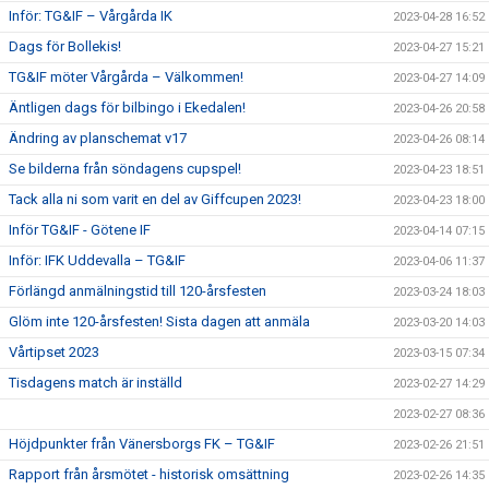
Inför: TG&IF – Vårgårda IK
2023-04-28 16:52
Dags för Bollekis!
2023-04-27 15:21
TG&IF möter Vårgårda – Välkommen!
2023-04-27 14:09
Äntligen dags för bilbingo i Ekedalen!
2023-04-26 20:58
Ändring av planschemat v17
2023-04-26 08:14
Se bilderna från söndagens cupspel!
2023-04-23 18:51
Tack alla ni som varit en del av Giffcupen 2023!
2023-04-23 18:00
Inför TG&IF - Götene IF
2023-04-14 07:15
Inför: IFK Uddevalla – TG&IF
2023-04-06 11:37
Förlängd anmälningstid till 120-årsfesten
2023-03-24 18:03
Glöm inte 120-årsfesten! Sista dagen att anmäla
2023-03-20 14:03
Vårtipset 2023
2023-03-15 07:34
Tisdagens match är inställd
2023-02-27 14:29
2023-02-27 08:36
Höjdpunkter från Vänersborgs FK – TG&IF
2023-02-26 21:51
Rapport från årsmötet - historisk omsättning
2023-02-26 14:35