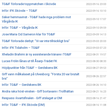
TG&IF förlorade toppmatchen i Skövde
2022-09-16 23:03
Inför: IFK Skövde – TG&IF
2022-09-16 10:10
Säker hemmavinst - TG&IF hade inga problem mot
2022-09-10 17:07
Vårgårda IK
Inför: TG&IF – Vårgårda IK
2022-09-10 09:59
Jose Maria Cid Sameron klar för TG&IF
2022-09-09 14:13
TG&IF förlorade derbyt: ”Vi var inte tillräckligt bra”
2022-09-03 20:03
Inför: IFK Tidaholm – TG&IF
2022-09-03 07:23
Xheladin Brahimi är ny assisterande tränare i TG&IF
2022-08-31 19:57
Lucas Frölin lånas ut till Åsarp-Trädet FK
2022-08-30 08:33
Höjdpunkter från TG&IF – Gerdskens BK
2022-08-27 09:53
Giff vann målkalaset på Ulvesborg: ”Första 20 var brutalt
2022-08-26 22:57
bra”
Inför: TG&IF – Gerdskens BK
2022-08-26 14:10
Andra raka höst-vinsten - Giff bortavann i Trollhättan
2022-08-21 16:23
Respass i kvartsfinalen - Giff utslaget ur DM
2022-08-16 21:47
Inför: TG&IF – IFK Skövde (DM)
2022-08-16 11:08