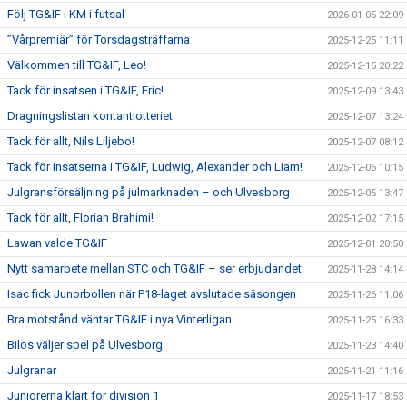
Följ TG&IF i KM i futsal
2026-01-05 22:09
”Vårpremiär” för Torsdagsträffarna
2025-12-25 11:11
Välkommen till TG&IF, Leo!
2025-12-15 20:22
Tack för insatsen i TG&IF, Eric!
2025-12-09 13:43
Dragningslistan kontantlotteriet
2025-12-07 13:24
Tack för allt, Nils Liljebo!
2025-12-07 08:12
Tack för insatserna i TG&IF, Ludwig, Alexander och Liam!
2025-12-06 10:15
Julgransförsäljning på julmarknaden – och Ulvesborg
2025-12-05 13:47
Tack för allt, Florian Brahimi!
2025-12-02 17:15
Lawan valde TG&IF
2025-12-01 20:50
Nytt samarbete mellan STC och TG&IF – ser erbjudandet
2025-11-28 14:14
Isac fick Junorbollen när P18-laget avslutade säsongen
2025-11-26 11:06
Bra motstånd väntar TG&IF i nya Vinterligan
2025-11-25 16:33
Bilos väljer spel på Ulvesborg
2025-11-23 14:40
Julgranar
2025-11-21 11:16
Juniorerna klart för division 1
2025-11-17 18:53