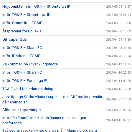
Höjdpunkter från TG&IF – Strömtorps IK
2024-05-05 16:27
Inför: TG&IF – Strömtorps IK
2024-05-03 21:14
Inför: Grums IK – TG&IF
2024-05-01 10:00
Årspremiär för Bollekis
2024-04-30 10:03
Giffcupen 2024
2024-04-29 11:56
Inför: TG&IF – Skara FC
2024-04-23 20:16
Inför: IF Viken – TG&IF
2024-04-20 19:14
Välkommen på Utvecklingsmöte!
2024-04-19 14:15
Inför: TG&IF – Skara FC
2024-04-16 22:25
Inför: TG&IF – Forshaga IF
2024-04-14 09:26
TG&IF värd för ledarutbildning
2024-04-13 12:30
Jönköpings Södra väntar i cupen – och Giff spelar premiär
2024-04-07 14:59
på hemmaplan
Glöm inte köpa vårtips!
2024-03-25 09:26
Info från årsmötet – koll på finanserna men ingen
2024-03-13 08:17
ordförande
Två segrar i veckan – sju gjorda mål: ”Många gjorde bra