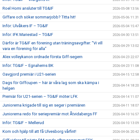
Roel Homi ansluter till TG&IF
2026-05-08 13:56
Giffare och söker sommarjobb? Titta hit!
2026-05-06 11:31
Inför: Ulvåkers IF – TG&IF
2026-05-04 15:47
Inför: IFK Mariestad – TG&IF
2026-04-30 13:51
Därför är TG&IF en förening utan träningsavgifter: ”Vi vill
2026-04-29 13:02
vara en förening för alla”
Alex volleykanon ordnade första Giff-segern
2026-04-23 22:07
Inför: TG&IF – Egnahems BK
2026-04-23 11:08
Oavgjord premiär i U21-serien
2026-04-15 12:58
Dags för Giffcupen – här är våra lag som ska kämpa i
2026-04-14 18:20
helgen
Premiär för U21-serien – TG&IF möter LFK
2026-04-14 11:07
Juniorerna krigade till sig en seger i premiären
2026-04-11 18:07
Juniorerna redo för seriepremiär mot Åtvidabergs FF
2026-04-10 16:57
Inför: TG&IF – Mellerud
2026-04-10 13:09
Kom och hjälp till att få Ulvesborg vårfint!
2026-04-06 20:42