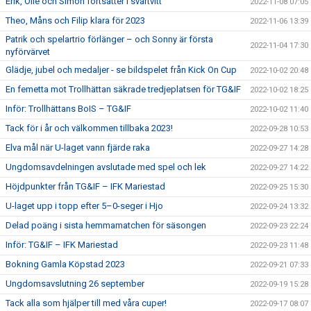
Erik, Olle och Simon fortsätter i svartvitt
2022-11-08 07:05
Theo, Måns och Filip klara för 2023
2022-11-06 13:39
Patrik och spelartrio förlänger – och Sonny är första
2022-11-04 17:30
nyförvärvet
Glädje, jubel och medaljer - se bildspelet från Kick On Cup
2022-10-02 20:48
En femetta mot Trollhättan säkrade tredjeplatsen för TG&IF
2022-10-02 18:25
Inför: Trollhättans BoIS – TG&IF
2022-10-02 11:40
Tack för i år och välkommen tillbaka 2023!
2022-09-28 10:53
Elva mål när U-laget vann fjärde raka
2022-09-27 14:28
Ungdomsavdelningen avslutade med spel och lek
2022-09-27 14:22
Höjdpunkter från TG&IF – IFK Mariestad
2022-09-25 15:30
U-laget upp i topp efter 5–0-seger i Hjo
2022-09-24 13:32
Delad poäng i sista hemmamatchen för säsongen
2022-09-23 22:24
Inför: TG&IF – IFK Mariestad
2022-09-23 11:48
Bokning Gamla Köpstad 2023
2022-09-21 07:33
Ungdomsavslutning 26 september
2022-09-19 15:28
Tack alla som hjälper till med våra cuper!
2022-09-17 08:07