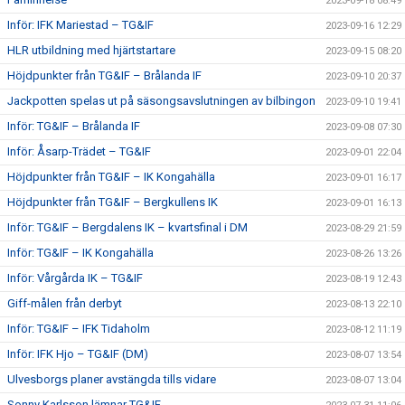
2023-09-18 08:49
Inför: IFK Mariestad – TG&IF
2023-09-16 12:29
HLR utbildning med hjärtstartare
2023-09-15 08:20
Höjdpunkter från TG&IF – Brålanda IF
2023-09-10 20:37
Jackpotten spelas ut på säsongsavslutningen av bilbingon
2023-09-10 19:41
Inför: TG&IF – Brålanda IF
2023-09-08 07:30
Inför: Åsarp-Trädet – TG&IF
2023-09-01 22:04
Höjdpunkter från TG&IF – IK Kongahälla
2023-09-01 16:17
Höjdpunkter från TG&IF – Bergkullens IK
2023-09-01 16:13
Inför: TG&IF – Bergdalens IK – kvartsfinal i DM
2023-08-29 21:59
Inför: TG&IF – IK Kongahälla
2023-08-26 13:26
Inför: Vårgårda IK – TG&IF
2023-08-19 12:43
Giff-målen från derbyt
2023-08-13 22:10
Inför: TG&IF – IFK Tidaholm
2023-08-12 11:19
Inför: IFK Hjo – TG&IF (DM)
2023-08-07 13:54
Ulvesborgs planer avstängda tills vidare
2023-08-07 13:04
Sonny Karlsson lämnar TG&IF