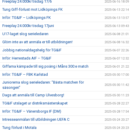
Freeplay 24.000kr tisdag 17/6
2025-06-16 18:09
Tung Giff-förlust mot Lidköpings FK
2025-06-13 22:14
Inför: TG&IF – Lidköpings FK
2025-06-13 13:57
Freeplay 24.000kr tisdag 17juni
2025-06-13 09:43
U17-laget slog serieledaren
2025-06-08 21:01
Glöm inte av att anmäla er till utbildningen!
2025-06-08 16:32
Jobbig nationaldagshelg för TG&IF
2025-06-07 22:26
Inför: Herrestads AIF – TG&IF
2025-06-07 12:32
Giffarna kämpade till sig poäng i Måns 300:e match
2025-06-01 21:22
Inför: TG&IF – FBK Karlstad
2025-05-30 17:00
Juniorerna slog serieledaren: ”Bästa matchen för
2025-05-30 11:42
säsongen”
Dags att anmäla till Camp Ulvesborg!
2025-05-30 11:23
TG&IF utslaget ur distriksmästerskapet
2025-05-28 22:27
Inför: TG&IF – Vänersborgs IF (DM)
2025-05-28 17:54
Intresseanmälan till utbildningen UEFA C
2025-05-24 20:27
Tung förlust i Motala
2025-05-24 20:23