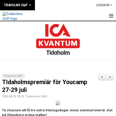
TIDAHOLMS G&IF
LOGGA IN
HEM
FÖRENINGSKALENDERN
NYHETER
KLUBBSTUGAN
KONTAKT
Tidaholms G&IF
<
>
TIdaholmspremiär för Youcamp
FÖRENINGEN
27-29 juli
SOUVENIRER
2026-06-25 18:32, Tidaholms G&IF
GAMLA GIFFS TORSDAGSTRÄFFAR
Ta chansen att få tre extra träningsdagar innan sommarlovet är slut
på Ulvesborg gröna mattor!
MATCHER