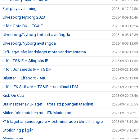
2023-10-20 08:06
Fair play avslutning
2023-10-17 09:56
Ulvesborg Nyborg 2023
2023-10-09 10:46
Inför: Göta BK – TG&IF
2023-10-08 12:24
Ulvesborg/Nyborg fortsatt avstängda
2023-10-05 12:39
Ulvesborg/Nyborg avstängda
2023-10-03 12:09
Giff-laget såg landslaget möta världsmästarna
2023-10-02 17:33
Inför: TG&IF – Alingsås IF
2023-09-30 11:34
Inför: Jonsereds IF – TG&IF
2023-09-23 10:00
Biljetter IF Elfsborg - AIK
2023-09-22 11:00
Inför: IFK Skövde – TG&IF – semifinal i DM
2023-09-20 16:29
Kick On Cup
2023-09-20 08:46
Bra insatser av U-laget – trots att poängen uteblivit
2023-09-19 08:55
Målen från matchen mot IFK Mariestad
2023-09-18 20:21
P16-laget är seriesegrare – och vinstraden blir allt längre
2023-09-18 19:36
Utbildning pågår
2023-09-18 16:07
Påminnelse