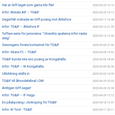
Här är Giff-laget som gärna blir fler!
2025-05-23 16:16
Inför: Motala AIF – TG&IF
2025-05-23 14:12
Gegerfelt ordnade en Giff-poäng mot Ahlafors
2025-05-17 16:48
Inför: TG&IF – Ahlafors IF
2025-05-16 21:33
Tuffare serie för juniorerna: ”Utveckla spelarna inför nästa
2025-05-14 12:46
steg”
Säsongens första bortavinst för TG&IF
2025-05-09 21:44
Inför: Skara FC – TG&IF
2025-05-09 14:52
TG&IF kunde inte sno poäng av Kongahälla
2025-05-04 18:40
Inför: TG&IF – IK Kongahälla
2025-05-04 06:36
Utbildning ställs in
2025-05-02 10:59
TG&IF till åttondelsfinal i DM
2025-04-29 22:02
Äntligen Giff-seger!
2025-04-24 22:34
Inför: TG&IF – IF Haga
2025-04-24 12:12
En påskpoäng i Jönköping för TG&IF
2025-04-18 15:41
Inför: IK Tord - TG&IF
2025-04-17 20:11