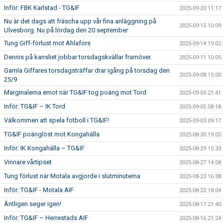
Inför: FBK Karlstad - TG&IF
2025-09-20 11:17
Nu är det dags att fräscha upp vår fina anläggning på
2025-09-15 10:09
Ulvesborg. Nu på lördag den 20 september
Tung Giff-förlust mot Ahlafors
2025-09-14 19:02
Dennis på kansliet jobbar torsdagskvällar framöver.
2025-09-11 10:05
Gamla Giffares torsdagsträffar drar igång på torsdag den
2025-09-08 15:00
25/9
Marginalerna emot när TG&IF tog poäng mot Tord
2025-09-05 21:41
Inför: TG&IF – IK Tord
2025-09-05 08:18
Välkommen att spela fotboll i TG&IF!
2025-09-03 09:17
TG&IF poänglöst mot Kongahälla
2025-08-30 19:05
Inför: IK Kongahälla – TG&IF
2025-08-29 15:33
Vinnare vårtipset
2025-08-27 14:08
Tung förlust när Motala avgjorde i slutminuterna
2025-08-23 16:38
Inför: TG&IF - Motala AIF
2025-08-22 18:04
Äntligen seger igen!
2025-08-17 21:40
Inför: TG&IF – Herrestads AIF
2025-08-16 21:24