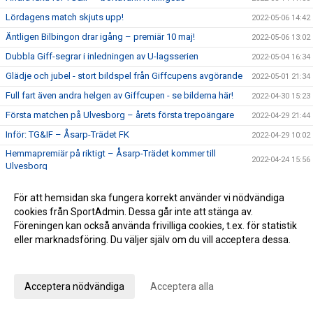
Lördagens match skjuts upp!
2022-05-06 14:42
Äntligen Bilbingon drar igång – premiär 10 maj!
2022-05-06 13:02
Dubbla Giff-segrar i inledningen av U-lagsserien
2022-05-04 16:34
Glädje och jubel - stort bildspel från Giffcupens avgörande
2022-05-01 21:34
Full fart även andra helgen av Giffcupen - se bilderna här!
2022-04-30 15:23
Första matchen på Ulvesborg – årets första trepoängare
2022-04-29 21:44
Inför: TG&IF – Åsarp-Trädet FK
2022-04-29 10:02
Hemmapremiär på riktigt – Åsarp-Trädet kommer till
2022-04-24 15:56
Ulvesborg
Bilder från Giffcupens första helg
2022-04-24 15:50
För att hemsidan ska fungera korrekt använder vi nödvändiga
Inför: Alingsås IF – TG&IF
2022-04-22 13:27
cookies från SportAdmin. Dessa går inte att stänga av.
Sent mål räddade en poäng i hemmapremiären
2022-04-15 16:08
Föreningen kan också använda frivilliga cookies, t.ex. för statistik
eller marknadsföring. Du väljer själv om du vill acceptera dessa.
Inför: TG&IF – Brålanda IF
2022-04-15 11:09
Anpassa dina val
Ny tid på hemmapremiären
2022-04-11 19:33
Höjdpunkter från premiären mot Holmalunds IF
2022-04-08 22:53
Acceptera nödvändiga
Acceptera alla
Inför: Holmalunds IF – TG&IF
2022-04-08 13:44