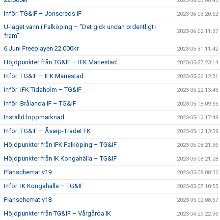
2023-06-05 08:45
Inför: TG&IF – Jonsereds IF
2023-06-03 20:52
U-laget vann i Falköping – ”Det gick undan ordentligt i
2023-06-02 11:37
fram”
6 Juni Freeplayen 22.000kr
2023-05-31 11:42
Höjdpunkter från TG&IF – IFK Mariestad
2023-05-27 23:14
Inför: TG&IF – IFK Mariestad
2023-05-26 12:31
Inför: IFK Tidaholm – TG&IF
2023-05-22 13:43
Inför: Brålanda IF – TG&IF
2023-05-18 09:55
Inställd loppmarknad
2023-05-12 17:49
Inför: TG&IF – Åsarp-Trädet FK
2023-05-12 13:59
Höjdpunkter från IFK Falköping – TG&IF
2023-05-08 21:36
Höjdpunkter från IK Kongahälla – TG&IF
2023-05-08 21:28
Planschemat v19
2023-05-08 08:32
Inför: IK Kongahälla – TG&IF
2023-05-07 10:55
Planschemat v18
2023-05-02 08:57
Höjdpunkter från TG&IF – Vårgårda IK
2023-04-29 22:36