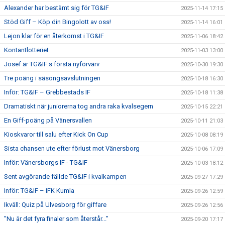
Alexander har bestämt sig för TG&IF
2025-11-14 17:15
Stöd Giff – Köp din Bingolott av oss!
2025-11-14 16:01
Lejon klar för en återkomst i TG&IF
2025-11-06 18:42
Kontantlotteriet
2025-11-03 13:00
Josef är TG&IF:s första nyförvärv
2025-10-30 19:30
Tre poäng i säsongsavslutningen
2025-10-18 16:30
Inför: TG&IF – Grebbestads IF
2025-10-18 11:38
Dramatiskt när juniorerna tog andra raka kvalsegern
2025-10-15 22:21
En Giff-poäng på Vänersvallen
2025-10-11 21:03
Kioskvaror till salu efter Kick On Cup
2025-10-08 08:19
Sista chansen ute efter förlust mot Vänersborg
2025-10-06 17:09
Inför: Vänersborgs IF - TG&IF
2025-10-03 18:12
Sent avgörande fällde TG&IF i kvalkampen
2025-09-27 17:29
Inför: TG&IF – IFK Kumla
2025-09-26 12:59
Ikväll: Quiz på Ulvesborg för giffare
2025-09-26 12:56
”Nu är det fyra finaler som återstår...”
2025-09-20 17:17