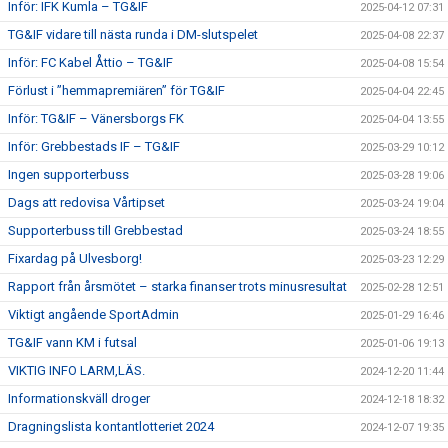
Inför: IFK Kumla – TG&IF
2025-04-12 07:31
TG&IF vidare till nästa runda i DM-slutspelet
2025-04-08 22:37
Inför: FC Kabel Åttio – TG&IF
2025-04-08 15:54
Förlust i ”hemmapremiären” för TG&IF
2025-04-04 22:45
Inför: TG&IF – Vänersborgs FK
2025-04-04 13:55
Inför: Grebbestads IF – TG&IF
2025-03-29 10:12
Ingen supporterbuss
2025-03-28 19:06
Dags att redovisa Vårtipset
2025-03-24 19:04
Supporterbuss till Grebbestad
2025-03-24 18:55
Fixardag på Ulvesborg!
2025-03-23 12:29
Rapport från årsmötet – starka finanser trots minusresultat
2025-02-28 12:51
Viktigt angående SportAdmin
2025-01-29 16:46
TG&IF vann KM i futsal
2025-01-06 19:13
VIKTIG INFO LARM,LÄS.
2024-12-20 11:44
Informationskväll droger
2024-12-18 18:32
Dragningslista kontantlotteriet 2024
2024-12-07 19:35