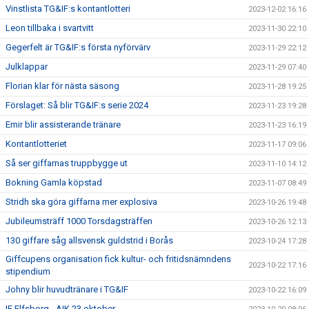
Vinstlista TG&IF:s kontantlotteri
2023-12-02 16:16
Leon tillbaka i svartvitt
2023-11-30 22:10
Gegerfelt är TG&IF:s första nyförvärv
2023-11-29 22:12
Julklappar
2023-11-29 07:40
Florian klar för nästa säsong
2023-11-28 19:25
Förslaget: Så blir TG&IF:s serie 2024
2023-11-23 19:28
Emir blir assisterande tränare
2023-11-23 16:19
Kontantlotteriet
2023-11-17 09:06
Så ser giffarnas truppbygge ut
2023-11-10 14:12
Bokning Gamla köpstad
2023-11-07 08:49
Stridh ska göra giffarna mer explosiva
2023-10-26 19:48
Jubileumsträff 1000 Torsdagsträffen
2023-10-26 12:13
130 giffare såg allsvensk guldstrid i Borås
2023-10-24 17:28
Giffcupens organisation fick kultur- och fritidsnämndens
2023-10-22 17:16
stipendium
Johny blir huvudtränare i TG&IF
2023-10-22 16:09
IF Elfsborg - AIK 23 oktober