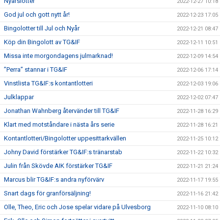
Nyårslotter
2022-12-27 10:18
God jul och gott nytt år!
2022-12-23 17:05
Bingolotter till Jul och Nyår
2022-12-21 08:47
Köp din Bingolott av TG&IF
2022-12-11 10:51
Missa inte morgondagens julmarknad!
2022-12-09 14:54
”Perra” stannar i TG&IF
2022-12-06 17:14
Vinstlista TG&IF:s kontantlotteri
2022-12-03 19:06
Julklappar
2022-12-02 07:47
Jonathan Wahnberg återvänder till TG&IF
2022-11-28 16:29
Klart med motståndare i nästa års serie
2022-11-28 16:21
Kontantlotteri/Bingolotter uppesittarkvällen
2022-11-25 10:12
Johny David förstärker TG&IF:s tränarstab
2022-11-22 10:32
Julin från Skövde AIK förstärker TG&IF
2022-11-21 21:24
Marcus blir TG&IF:s andra nyförvärv
2022-11-17 19:55
Snart dags för granförsäljning!
2022-11-16 21:42
Olle, Theo, Eric och Jose spelar vidare på Ulvesborg
2022-11-10 08:10