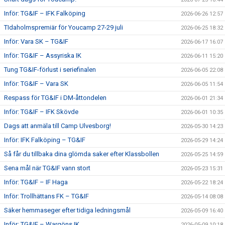
Inför: TG&IF – IFK Falköping
2026-06-26 12:57
TIdaholmspremiär för Youcamp 27-29 juli
2026-06-25 18:32
Inför: Vara SK – TG&IF
2026-06-17 16:07
Inför: TG&IF – Assyriska IK
2026-06-11 15:20
Tung TG&IF-förlust i seriefinalen
2026-06-05 22:08
Inför: TG&IF – Vara SK
2026-06-05 11:54
Respass för TG&IF i DM-åttondelen
2026-06-01 21:34
Inför: TG&IF – IFK Skövde
2026-06-01 10:35
Dags att anmäla till Camp Ulvesborg!
2026-05-30 14:23
Inför: IFK Falköping – TG&IF
2026-05-29 14:24
Så får du tillbaka dina glömda saker efter Klassbollen
2026-05-25 14:59
Sena mål när TG&IF vann stort
2026-05-23 15:31
Inför: TG&IF – IF Haga
2026-05-22 18:24
Inför: Trollhättans FK – TG&IF
2026-05-14 08:08
Säker hemmaseger efter tidiga ledningsmål
2026-05-09 16:40
Inför: TG&IF – Wargöns IK
2026-05-09 10:18