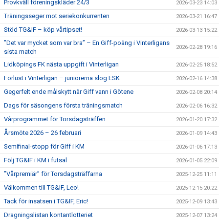
Provkväll föreningskläder 24/3
2026-03-23 14:03
Träningsseger mot seriekonkurrenten
2026-03-21 16:47
Stöd TG&IF – köp vårtipset!
2026-03-13 15:22
”Det var mycket som var bra” – En Giff-poäng i Vinterligans
2026-02-28 19:16
sista match
Lidköpings FK nästa uppgift i Vinterligan
2026-02-25 18:52
Förlust i Vinterligan – juniorerna slog ESK
2026-02-16 14:38
Gegerfelt ende målskytt när Giff vann i Götene
2026-02-08 20:14
Dags för säsongens första träningsmatch
2026-02-06 16:32
Vårprogrammet för Torsdagsträffen
2026-01-20 17:32
Årsmöte 2026 – 26 februari
2026-01-09 14:43
Semifinal-stopp för Giff i KM
2026-01-06 17:13
Följ TG&IF i KM i futsal
2026-01-05 22:09
”Vårpremiär” för Torsdagsträffarna
2025-12-25 11:11
Välkommen till TG&IF, Leo!
2025-12-15 20:22
Tack för insatsen i TG&IF, Eric!
2025-12-09 13:43
Dragningslistan kontantlotteriet
2025-12-07 13:24