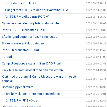
Inför: Brålanda IF – TG&IF
2022-06-17 18:17
3-1-seger mot LFK - Giff klart för kvartsfinal i DM
2022-06-14 21:32
Inför: TG&IF – Lidköpings FK (DM)
2022-06-14 06:39
Ny seger - men det dröjde till sista minuten
2022-06-11 18:02
Inför: TG&IF – Trollhättans BoIS
2022-06-11 08:00
Efterlängtad seger för TG&IF i Mariestad
2022-06-07 23:39
Bollekis avslutar i klubbstugan
2022-06-07 16:25
Inför: IFK Mariestad – TG&IF
2022-06-07 15:40
Förbud
2022-06-07 11:06
Camp Ulvesborg sista anmälan IDAG 7 juni
2022-06-07 07:58
Tack till alla som arbetat med den nya entrén!
2022-06-04 13:52
Klart med program till Camp Ulvesborg – glöm inte att
2022-05-31 22:33
anmäla!
Sommaruppehåll 2022
2022-05-31 10:30
En bra halvlek räckte inte mot serieledaren
2022-05-30 22:01
Inför: TG&IF – IFK Skövde
2022-05-30 12:52