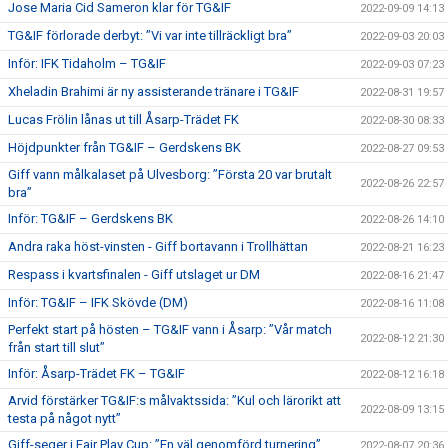
Jose Maria Cid Sameron klar för TG&IF
2022-09-09 14:13
TG&IF förlorade derbyt: ”Vi var inte tillräckligt bra”
2022-09-03 20:03
Inför: IFK Tidaholm – TG&IF
2022-09-03 07:23
Xheladin Brahimi är ny assisterande tränare i TG&IF
2022-08-31 19:57
Lucas Frölin lånas ut till Åsarp-Trädet FK
2022-08-30 08:33
Höjdpunkter från TG&IF – Gerdskens BK
2022-08-27 09:53
Giff vann målkalaset på Ulvesborg: ”Första 20 var brutalt
2022-08-26 22:57
bra”
Inför: TG&IF – Gerdskens BK
2022-08-26 14:10
Andra raka höst-vinsten - Giff bortavann i Trollhättan
2022-08-21 16:23
Respass i kvartsfinalen - Giff utslaget ur DM
2022-08-16 21:47
Inför: TG&IF – IFK Skövde (DM)
2022-08-16 11:08
Perfekt start på hösten – TG&IF vann i Åsarp: ”Vår match
2022-08-12 21:30
från start till slut”
Inför: Åsarp-Trädet FK – TG&IF
2022-08-12 16:18
Arvid förstärker TG&IF:s målvaktssida: ”Kul och lärorikt att
2022-08-09 13:15
testa på något nytt”
Giff-seger i Fair Play Cup: ”En väl genomförd turnering”
2022-08-07 20:36