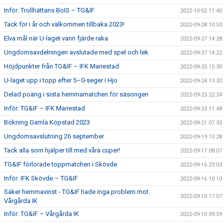
Inför: Trollhättans BoIS – TG&IF
2022-10-02 11:40
Tack för i år och välkommen tillbaka 2023!
2022-09-28 10:53
Elva mål när U-laget vann fjärde raka
2022-09-27 14:28
Ungdomsavdelningen avslutade med spel och lek
2022-09-27 14:22
Höjdpunkter från TG&IF – IFK Mariestad
2022-09-25 15:30
U-laget upp i topp efter 5–0-seger i Hjo
2022-09-24 13:32
Delad poäng i sista hemmamatchen för säsongen
2022-09-23 22:24
Inför: TG&IF – IFK Mariestad
2022-09-23 11:48
Bokning Gamla Köpstad 2023
2022-09-21 07:33
Ungdomsavslutning 26 september
2022-09-19 15:28
Tack alla som hjälper till med våra cuper!
2022-09-17 08:07
TG&IF förlorade toppmatchen i Skövde
2022-09-16 23:03
Inför: IFK Skövde – TG&IF
2022-09-16 10:10
Säker hemmavinst - TG&IF hade inga problem mot
2022-09-10 17:07
Vårgårda IK
Inför: TG&IF – Vårgårda IK
2022-09-10 09:59