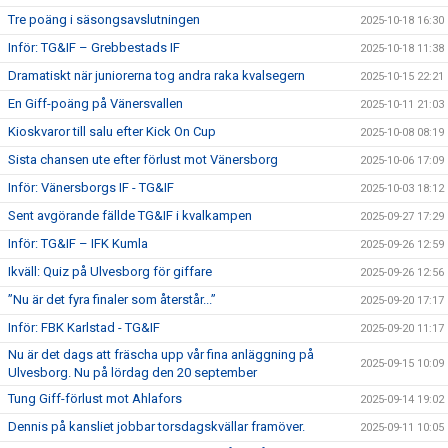
Tre poäng i säsongsavslutningen
2025-10-18 16:30
Inför: TG&IF – Grebbestads IF
2025-10-18 11:38
Dramatiskt när juniorerna tog andra raka kvalsegern
2025-10-15 22:21
En Giff-poäng på Vänersvallen
2025-10-11 21:03
Kioskvaror till salu efter Kick On Cup
2025-10-08 08:19
Sista chansen ute efter förlust mot Vänersborg
2025-10-06 17:09
Inför: Vänersborgs IF - TG&IF
2025-10-03 18:12
Sent avgörande fällde TG&IF i kvalkampen
2025-09-27 17:29
Inför: TG&IF – IFK Kumla
2025-09-26 12:59
Ikväll: Quiz på Ulvesborg för giffare
2025-09-26 12:56
”Nu är det fyra finaler som återstår...”
2025-09-20 17:17
Inför: FBK Karlstad - TG&IF
2025-09-20 11:17
Nu är det dags att fräscha upp vår fina anläggning på
2025-09-15 10:09
Ulvesborg. Nu på lördag den 20 september
Tung Giff-förlust mot Ahlafors
2025-09-14 19:02
Dennis på kansliet jobbar torsdagskvällar framöver.
2025-09-11 10:05