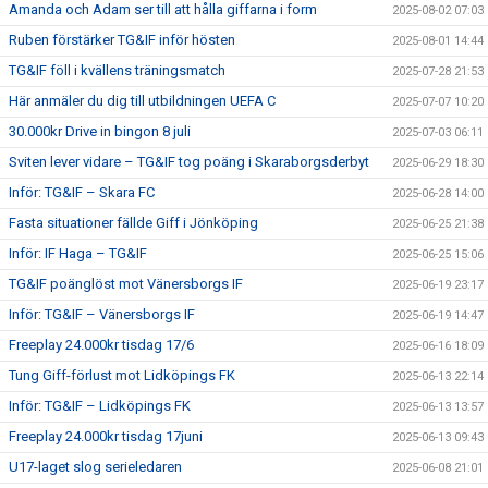
Amanda och Adam ser till att hålla giffarna i form
2025-08-02 07:03
Ruben förstärker TG&IF inför hösten
2025-08-01 14:44
TG&IF föll i kvällens träningsmatch
2025-07-28 21:53
Här anmäler du dig till utbildningen UEFA C
2025-07-07 10:20
30.000kr Drive in bingon 8 juli
2025-07-03 06:11
Sviten lever vidare – TG&IF tog poäng i Skaraborgsderbyt
2025-06-29 18:30
Inför: TG&IF – Skara FC
2025-06-28 14:00
Fasta situationer fällde Giff i Jönköping
2025-06-25 21:38
Inför: IF Haga – TG&IF
2025-06-25 15:06
TG&IF poänglöst mot Vänersborgs IF
2025-06-19 23:17
Inför: TG&IF – Vänersborgs IF
2025-06-19 14:47
Freeplay 24.000kr tisdag 17/6
2025-06-16 18:09
Tung Giff-förlust mot Lidköpings FK
2025-06-13 22:14
Inför: TG&IF – Lidköpings FK
2025-06-13 13:57
Freeplay 24.000kr tisdag 17juni
2025-06-13 09:43
U17-laget slog serieledaren
2025-06-08 21:01