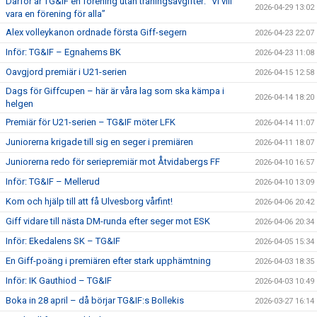
Därför är TG&IF en förening utan träningsavgifter: ”Vi vill
2026-04-29 13:02
vara en förening för alla”
Alex volleykanon ordnade första Giff-segern
2026-04-23 22:07
Inför: TG&IF – Egnahems BK
2026-04-23 11:08
Oavgjord premiär i U21-serien
2026-04-15 12:58
Dags för Giffcupen – här är våra lag som ska kämpa i
2026-04-14 18:20
helgen
Premiär för U21-serien – TG&IF möter LFK
2026-04-14 11:07
Juniorerna krigade till sig en seger i premiären
2026-04-11 18:07
Juniorerna redo för seriepremiär mot Åtvidabergs FF
2026-04-10 16:57
Inför: TG&IF – Mellerud
2026-04-10 13:09
Kom och hjälp till att få Ulvesborg vårfint!
2026-04-06 20:42
Giff vidare till nästa DM-runda efter seger mot ESK
2026-04-06 20:34
Inför: Ekedalens SK – TG&IF
2026-04-05 15:34
En Giff-poäng i premiären efter stark upphämtning
2026-04-03 18:35
Inför: IK Gauthiod – TG&IF
2026-04-03 10:49
Boka in 28 april – då börjar TG&IF:s Bollekis
2026-03-27 16:14