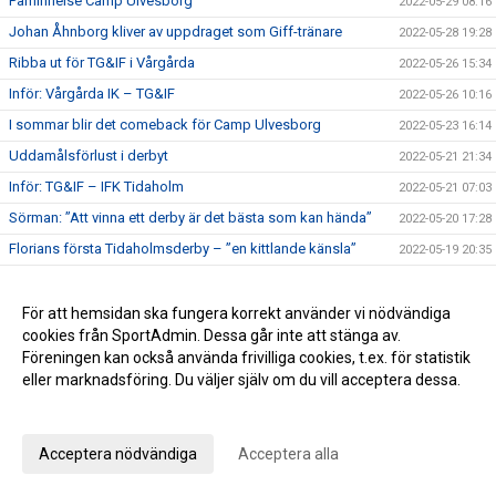
Påminnelse Camp Ulvesborg
2022-05-29 08:16
Johan Åhnborg kliver av uppdraget som Giff-tränare
2022-05-28 19:28
Ribba ut för TG&IF i Vårgårda
2022-05-26 15:34
Inför: Vårgårda IK – TG&IF
2022-05-26 10:16
I sommar blir det comeback för Camp Ulvesborg
2022-05-23 16:14
Uddamålsförlust i derbyt
2022-05-21 21:34
Inför: TG&IF – IFK Tidaholm
2022-05-21 07:03
Sörman: ”Att vinna ett derby är det bästa som kan hända”
2022-05-20 17:28
Florians första Tidaholmsderby – ”en kittlande känsla”
2022-05-19 20:35
TG&IF enkelt vidare i DM
2022-05-17 22:04
Inför: Skultorps IF – TG&IF (DM)
För att hemsidan ska fungera korrekt använder vi nödvändiga
2022-05-17 10:35
cookies från SportAdmin. Dessa går inte att stänga av.
Andra raka för TG&IF – bortavann i Allingsås
2022-05-14 17:50
Föreningen kan också använda frivilliga cookies, t.ex. för statistik
Lördagens match skjuts upp!
2022-05-06 14:42
eller marknadsföring. Du väljer själv om du vill acceptera dessa.
Äntligen Bilbingon drar igång – premiär 10 maj!
2022-05-06 13:02
Anpassa dina val
Dubbla Giff-segrar i inledningen av U-lagsserien
2022-05-04 16:34
Acceptera nödvändiga
Acceptera alla
Glädje och jubel - stort bildspel från Giffcupens avgörande
2022-05-01 21:34