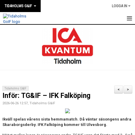
TIDAHOLMS G&IF
LOGGA IN
HEM
FÖRENINGSKALENDERN
NYHETER
KLUBBSTUGAN
KONTAKT
Tidaholms G&IF
<
>
Inför: TG&IF – IFK Falköping
FÖRENINGEN
2026-06-26 12:57, Tidaholms G&IF
SOUVENIRER
Ikväll spelas vårens sista hemmamatch. Då väntar säsongens andra
GAMLA GIFFS TORSDAGSTRÄFFAR
Skaraborgsderby. IFK Falköping kommer till Ulvesborg.
MATCHER