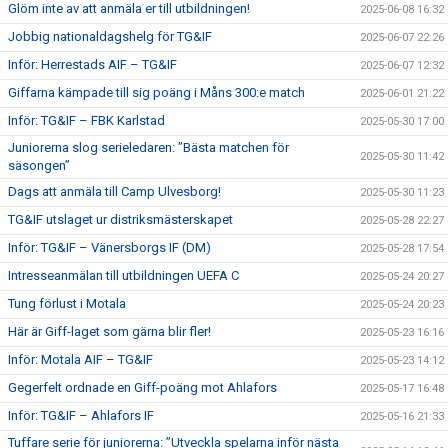
Glöm inte av att anmäla er till utbildningen!
2025-06-08 16:32
Jobbig nationaldagshelg för TG&IF
2025-06-07 22:26
Inför: Herrestads AIF – TG&IF
2025-06-07 12:32
Giffarna kämpade till sig poäng i Måns 300:e match
2025-06-01 21:22
Inför: TG&IF – FBK Karlstad
2025-05-30 17:00
Juniorerna slog serieledaren: ”Bästa matchen för
2025-05-30 11:42
säsongen”
Dags att anmäla till Camp Ulvesborg!
2025-05-30 11:23
TG&IF utslaget ur distriksmästerskapet
2025-05-28 22:27
Inför: TG&IF – Vänersborgs IF (DM)
2025-05-28 17:54
Intresseanmälan till utbildningen UEFA C
2025-05-24 20:27
Tung förlust i Motala
2025-05-24 20:23
Här är Giff-laget som gärna blir fler!
2025-05-23 16:16
Inför: Motala AIF – TG&IF
2025-05-23 14:12
Gegerfelt ordnade en Giff-poäng mot Ahlafors
2025-05-17 16:48
Inför: TG&IF – Ahlafors IF
2025-05-16 21:33
Tuffare serie för juniorerna: ”Utveckla spelarna inför nästa