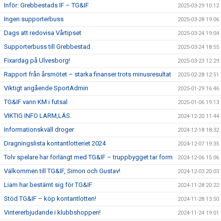
Inför: Grebbestads IF – TG&IF
2025-03-29 10:12
Ingen supporterbuss
2025-03-28 19:06
Dags att redovisa Vårtipset
2025-03-24 19:04
Supporterbuss till Grebbestad
2025-03-24 18:55
Fixardag på Ulvesborg!
2025-03-23 12:29
Rapport från årsmötet – starka finanser trots minusresultat
2025-02-28 12:51
Viktigt angående SportAdmin
2025-01-29 16:46
TG&IF vann KM i futsal
2025-01-06 19:13
VIKTIG INFO LARM,LÄS.
2024-12-20 11:44
Informationskväll droger
2024-12-18 18:32
Dragningslista kontantlotteriet 2024
2024-12-07 19:35
Tolv spelare har förlängt med TG&IF – truppbygget tar form
2024-12-06 15:06
Välkommen till TG&IF, Simon och Gustav!
2024-12-03 20:03
Liam har bestämt sig för TG&IF
2024-11-28 20:22
Stöd TG&IF – köp kontantlotten!
2024-11-28 13:50
Vintererbjudande i klubbshoppen!
2024-11-24 19:01