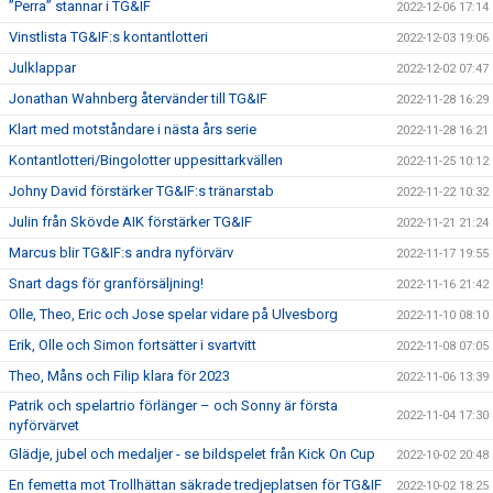
”Perra” stannar i TG&IF
2022-12-06 17:14
Vinstlista TG&IF:s kontantlotteri
2022-12-03 19:06
Julklappar
2022-12-02 07:47
Jonathan Wahnberg återvänder till TG&IF
2022-11-28 16:29
Klart med motståndare i nästa års serie
2022-11-28 16:21
Kontantlotteri/Bingolotter uppesittarkvällen
2022-11-25 10:12
Johny David förstärker TG&IF:s tränarstab
2022-11-22 10:32
Julin från Skövde AIK förstärker TG&IF
2022-11-21 21:24
Marcus blir TG&IF:s andra nyförvärv
2022-11-17 19:55
Snart dags för granförsäljning!
2022-11-16 21:42
Olle, Theo, Eric och Jose spelar vidare på Ulvesborg
2022-11-10 08:10
Erik, Olle och Simon fortsätter i svartvitt
2022-11-08 07:05
Theo, Måns och Filip klara för 2023
2022-11-06 13:39
Patrik och spelartrio förlänger – och Sonny är första
2022-11-04 17:30
nyförvärvet
Glädje, jubel och medaljer - se bildspelet från Kick On Cup
2022-10-02 20:48
En femetta mot Trollhättan säkrade tredjeplatsen för TG&IF
2022-10-02 18:25