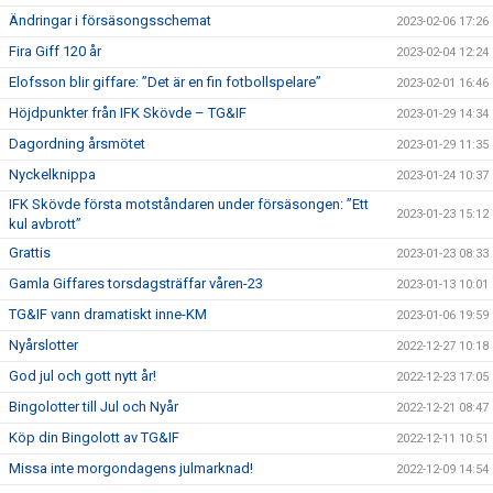
Ändringar i försäsongsschemat
2023-02-06 17:26
Fira Giff 120 år
2023-02-04 12:24
Elofsson blir giffare: ”Det är en fin fotbollspelare”
2023-02-01 16:46
Höjdpunkter från IFK Skövde – TG&IF
2023-01-29 14:34
Dagordning årsmötet
2023-01-29 11:35
Nyckelknippa
2023-01-24 10:37
IFK Skövde första motståndaren under försäsongen: ”Ett
2023-01-23 15:12
kul avbrott”
Grattis
2023-01-23 08:33
Gamla Giffares torsdagsträffar våren-23
2023-01-13 10:01
TG&IF vann dramatiskt inne-KM
2023-01-06 19:59
Nyårslotter
2022-12-27 10:18
God jul och gott nytt år!
2022-12-23 17:05
Bingolotter till Jul och Nyår
2022-12-21 08:47
Köp din Bingolott av TG&IF
2022-12-11 10:51
Missa inte morgondagens julmarknad!
2022-12-09 14:54