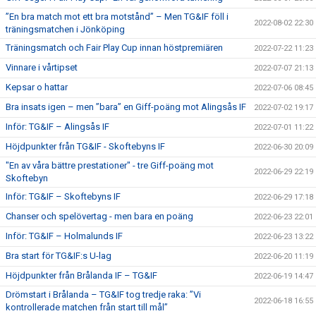
”En bra match mot ett bra motstånd” – Men TG&IF föll i
2022-08-02 22:30
träningsmatchen i Jönköping
Träningsmatch och Fair Play Cup innan höstpremiären
2022-07-22 11:23
Vinnare i vårtipset
2022-07-07 21:13
Kepsar o hattar
2022-07-06 08:45
Bra insats igen – men ”bara” en Giff-poäng mot Alingsås IF
2022-07-02 19:17
Inför: TG&IF – Alingsås IF
2022-07-01 11:22
Höjdpunkter från TG&IF - Skoftebyns IF
2022-06-30 20:09
"En av våra bättre prestationer" - tre Giff-poäng mot
2022-06-29 22:19
Skoftebyn
Inför: TG&IF – Skoftebyns IF
2022-06-29 17:18
Chanser och spelövertag - men bara en poäng
2022-06-23 22:01
Inför: TG&IF – Holmalunds IF
2022-06-23 13:22
Bra start för TG&IF:s U-lag
2022-06-20 11:19
Höjdpunkter från Brålanda IF – TG&IF
2022-06-19 14:47
Drömstart i Brålanda – TG&IF tog tredje raka: ”Vi
2022-06-18 16:55
kontrollerade matchen från start till mål”