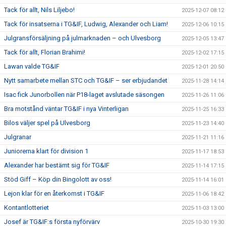
Tack för allt, Nils Liljebo!
2025-12-07 08:12
Tack för insatserna i TG&IF, Ludwig, Alexander och Liam!
2025-12-06 10:15
Julgransförsäljning på julmarknaden – och Ulvesborg
2025-12-05 13:47
Tack för allt, Florian Brahimi!
2025-12-02 17:15
Lawan valde TG&IF
2025-12-01 20:50
Nytt samarbete mellan STC och TG&IF – ser erbjudandet
2025-11-28 14:14
Isac fick Junorbollen när P18-laget avslutade säsongen
2025-11-26 11:06
Bra motstånd väntar TG&IF i nya Vinterligan
2025-11-25 16:33
Bilos väljer spel på Ulvesborg
2025-11-23 14:40
Julgranar
2025-11-21 11:16
Juniorerna klart för division 1
2025-11-17 18:53
Alexander har bestämt sig för TG&IF
2025-11-14 17:15
Stöd Giff – Köp din Bingolott av oss!
2025-11-14 16:01
Lejon klar för en återkomst i TG&IF
2025-11-06 18:42
Kontantlotteriet
2025-11-03 13:00
Josef är TG&IF:s första nyförvärv
2025-10-30 19:30