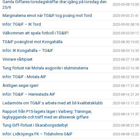
Gamla Giffares torsdagsträffar drar igång på torsdag den
2025-09-08 15:00
25/9
Marginalerna emot när TG&IF tog poäng mot Tord
2025-09-05 21:41
Inför: TG&IF – IK Tord
2025-09-05 08:18
Välkommen att spela fotboll i TG&IF!
2025-09-03 09:17
TG&IF poänglöst mot Kongahälla
2025-08-30 19:05
Inför: IK Kongahälla – TG&IF
2025-08-29 15:33
Vinnare vårtipset
2025-08-27 14:08
Tung förlust när Motala avgjorde i slutminuterna
2025-08-23 16:38
Inför: TG&IF - Motala AIF
2025-08-22 18:04
Äntligen seger igen!
2025-08-17 21:40
Inför: TG&IF – Herrestads AIF
2025-08-16 21:24
Ledarmöte om TG&IF:s arbete med att bli kvalitetsklubb
2025-08-15 11:22
Rapport från P15-lagets läger i Varberg: Träningar,
2025-08-14 11:37
lagbyggande och träff med en allsvensk giffare
Tung Giff-förlust i Skaraborgsderbyt
2025-08-08 21:09
Inför: Lidköpings FK – Tidaholms G&IF
2025-08-08 12:22