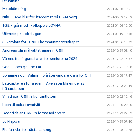
utrustning
Matchändring
2024-02-08 10:51
Nils Liljebo klar för återkomst på Ulvesborg
2024-02-02 19:12
TG&IF går med i Folkspels JOYNA
2024-01-26 10:00
Uthyrning klubbstugan
2024-01-19 10:38
Silverplats för TG&IF i kommunmästerskapet
2024-01-06 15:02
Andreas blir målvaktstränare i TG&IF
2023-12-29 09:10
Vårens träningsmatcher för seniorerna 2024
2023-12-22 16:57
God jul och gott nytt år
2023-12-21 15:18
Johannes och Valmir – två återvändare klara för Giff
2023-12-08 17:47
Lagkaptenen förlänger – Axelsson blir en del av
2023-12-03 20:49
tränarstaben
Vinstlista TG&IF:s kontantlotteri
2023-12-02 16:16
Leon tillbaka i svartvitt
2023-11-30 22:10
Gegerfelt är TG&IF:s första nyförvärv
2023-11-29 22:12
Julklappar
2023-11-29 07:40
Florian klar för nästa säsong
2023-11-28 19:25