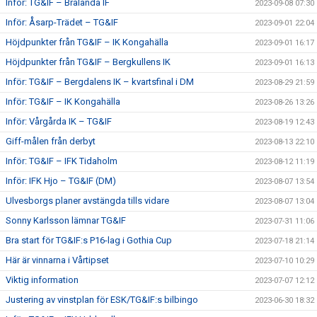
Inför: TG&IF – Brålanda IF
2023-09-08 07:30
Inför: Åsarp-Trädet – TG&IF
2023-09-01 22:04
Höjdpunkter från TG&IF – IK Kongahälla
2023-09-01 16:17
Höjdpunkter från TG&IF – Bergkullens IK
2023-09-01 16:13
Inför: TG&IF – Bergdalens IK – kvartsfinal i DM
2023-08-29 21:59
Inför: TG&IF – IK Kongahälla
2023-08-26 13:26
Inför: Vårgårda IK – TG&IF
2023-08-19 12:43
Giff-målen från derbyt
2023-08-13 22:10
Inför: TG&IF – IFK Tidaholm
2023-08-12 11:19
Inför: IFK Hjo – TG&IF (DM)
2023-08-07 13:54
Ulvesborgs planer avstängda tills vidare
2023-08-07 13:04
Sonny Karlsson lämnar TG&IF
2023-07-31 11:06
Bra start för TG&IF:s P16-lag i Gothia Cup
2023-07-18 21:14
Här är vinnarna i Vårtipset
2023-07-10 10:29
Viktig information
2023-07-07 12:12
Justering av vinstplan för ESK/TG&IF:s bilbingo
2023-06-30 18:32