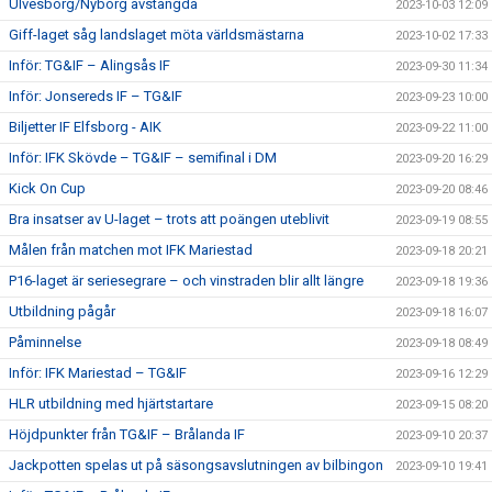
Ulvesborg/Nyborg avstängda
2023-10-03 12:09
Giff-laget såg landslaget möta världsmästarna
2023-10-02 17:33
Inför: TG&IF – Alingsås IF
2023-09-30 11:34
Inför: Jonsereds IF – TG&IF
2023-09-23 10:00
Biljetter IF Elfsborg - AIK
2023-09-22 11:00
Inför: IFK Skövde – TG&IF – semifinal i DM
2023-09-20 16:29
Kick On Cup
2023-09-20 08:46
Bra insatser av U-laget – trots att poängen uteblivit
2023-09-19 08:55
Målen från matchen mot IFK Mariestad
2023-09-18 20:21
P16-laget är seriesegrare – och vinstraden blir allt längre
2023-09-18 19:36
Utbildning pågår
2023-09-18 16:07
Påminnelse
2023-09-18 08:49
Inför: IFK Mariestad – TG&IF
2023-09-16 12:29
HLR utbildning med hjärtstartare
2023-09-15 08:20
Höjdpunkter från TG&IF – Brålanda IF
2023-09-10 20:37
Jackpotten spelas ut på säsongsavslutningen av bilbingon
2023-09-10 19:41