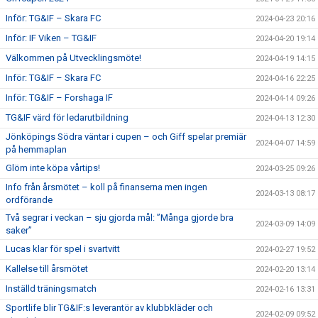
Inför: TG&IF – Skara FC
2024-04-23 20:16
Inför: IF Viken – TG&IF
2024-04-20 19:14
Välkommen på Utvecklingsmöte!
2024-04-19 14:15
Inför: TG&IF – Skara FC
2024-04-16 22:25
Inför: TG&IF – Forshaga IF
2024-04-14 09:26
TG&IF värd för ledarutbildning
2024-04-13 12:30
Jönköpings Södra väntar i cupen – och Giff spelar premiär
2024-04-07 14:59
på hemmaplan
Glöm inte köpa vårtips!
2024-03-25 09:26
Info från årsmötet – koll på finanserna men ingen
2024-03-13 08:17
ordförande
Två segrar i veckan – sju gjorda mål: ”Många gjorde bra
2024-03-09 14:09
saker”
Lucas klar för spel i svartvitt
2024-02-27 19:52
Kallelse till årsmötet
2024-02-20 13:14
Inställd träningsmatch
2024-02-16 13:31
Sportlife blir TG&IF:s leverantör av klubbkläder och
2024-02-09 09:52