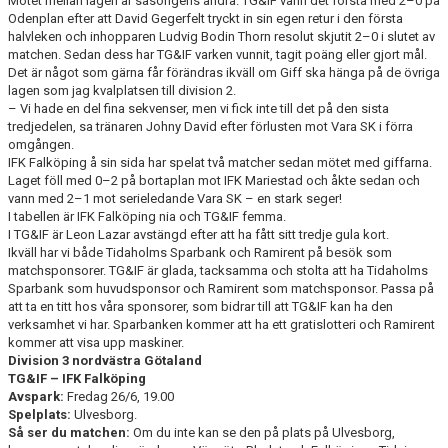
Mötet mellan lagen är säsongens andra. TG&IF vann det första med 2–0 på
Odenplan efter att David Gegerfelt tryckt in sin egen retur i den första
halvleken och inhopparen Ludvig Bodin Thorn resolut skjutit 2–0 i slutet av
CUPER ARBETSBESKRIVNING
matchen. Sedan dess har TG&IF varken vunnit, tagit poäng eller gjort mål.
Det är något som gärna får förändras ikväll om Giff ska hänga på de övriga
PLANSCHEMA
lagen som jag kvalplatsen till division 2.
– Vi hade en del fina sekvenser, men vi fick inte till det på den sista
tredjedelen, sa tränaren Johny David efter förlusten mot Vara SK i förra
omgången.
IFK Falköping å sin sida har spelat två matcher sedan mötet med giffarna.
Laget föll med 0–2 på bortaplan mot IFK Mariestad och åkte sedan och
vann med 2–1 mot serieledande Vara SK – en stark seger!
I tabellen är IFK Falköping nia och TG&IF femma.
I TG&IF är Leon Lazar avstängd efter att ha fått sitt tredje gula kort.
Ikväll har vi både Tidaholms Sparbank och Ramirent på besök som
matchsponsorer. TG&IF är glada, tacksamma och stolta att ha Tidaholms
Sparbank som huvudsponsor och Ramirent som matchsponsor. Passa på
att ta en titt hos våra sponsorer, som bidrar till att TG&IF kan ha den
verksamhet vi har. Sparbanken kommer att ha ett gratislotteri och Ramirent
kommer att visa upp maskiner.
Division 3 nordvästra Götaland
TG&IF – IFK Falköping
Avspark:
Fredag 26/6, 19.00
Spelplats:
Ulvesborg.
Så ser du matchen:
Om du inte kan se den på plats på Ulvesborg,