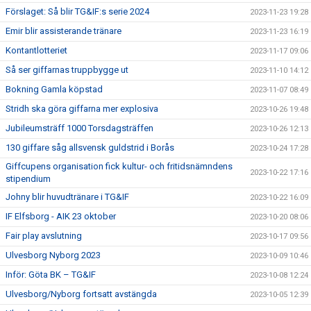
Förslaget: Så blir TG&IF:s serie 2024
2023-11-23 19:28
Emir blir assisterande tränare
2023-11-23 16:19
Kontantlotteriet
2023-11-17 09:06
Så ser giffarnas truppbygge ut
2023-11-10 14:12
Bokning Gamla köpstad
2023-11-07 08:49
Stridh ska göra giffarna mer explosiva
2023-10-26 19:48
Jubileumsträff 1000 Torsdagsträffen
2023-10-26 12:13
130 giffare såg allsvensk guldstrid i Borås
2023-10-24 17:28
Giffcupens organisation fick kultur- och fritidsnämndens
2023-10-22 17:16
stipendium
Johny blir huvudtränare i TG&IF
2023-10-22 16:09
IF Elfsborg - AIK 23 oktober
2023-10-20 08:06
Fair play avslutning
2023-10-17 09:56
Ulvesborg Nyborg 2023
2023-10-09 10:46
Inför: Göta BK – TG&IF
2023-10-08 12:24
Ulvesborg/Nyborg fortsatt avstängda
2023-10-05 12:39