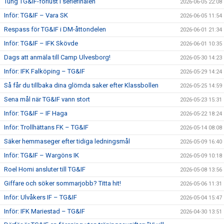
Tung TG&IF-förlust i seriefinalen
2026-06-05 22:08
Inför: TG&IF – Vara SK
2026-06-05 11:54
Respass för TG&IF i DM-åttondelen
2026-06-01 21:34
Inför: TG&IF – IFK Skövde
2026-06-01 10:35
Dags att anmäla till Camp Ulvesborg!
2026-05-30 14:23
Inför: IFK Falköping – TG&IF
2026-05-29 14:24
Så får du tillbaka dina glömda saker efter Klassbollen
2026-05-25 14:59
Sena mål när TG&IF vann stort
2026-05-23 15:31
Inför: TG&IF – IF Haga
2026-05-22 18:24
Inför: Trollhättans FK – TG&IF
2026-05-14 08:08
Säker hemmaseger efter tidiga ledningsmål
2026-05-09 16:40
Inför: TG&IF – Wargöns IK
2026-05-09 10:18
Roel Homi ansluter till TG&IF
2026-05-08 13:56
Giffare och söker sommarjobb? Titta hit!
2026-05-06 11:31
Inför: Ulvåkers IF – TG&IF
2026-05-04 15:47
Inför: IFK Mariestad – TG&IF
2026-04-30 13:51