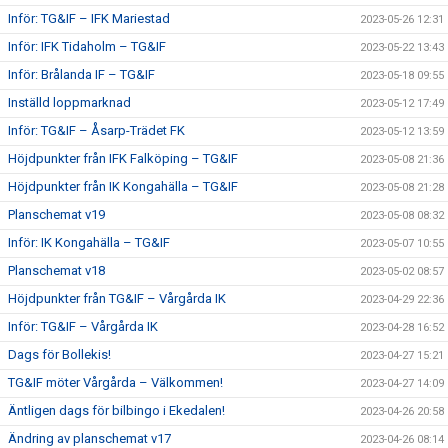
Inför: TG&IF – IFK Mariestad
2023-05-26 12:31
Inför: IFK Tidaholm – TG&IF
2023-05-22 13:43
Inför: Brålanda IF – TG&IF
2023-05-18 09:55
Inställd loppmarknad
2023-05-12 17:49
Inför: TG&IF – Åsarp-Trädet FK
2023-05-12 13:59
Höjdpunkter från IFK Falköping – TG&IF
2023-05-08 21:36
Höjdpunkter från IK Kongahälla – TG&IF
2023-05-08 21:28
Planschemat v19
2023-05-08 08:32
Inför: IK Kongahälla – TG&IF
2023-05-07 10:55
Planschemat v18
2023-05-02 08:57
Höjdpunkter från TG&IF – Vårgårda IK
2023-04-29 22:36
Inför: TG&IF – Vårgårda IK
2023-04-28 16:52
Dags för Bollekis!
2023-04-27 15:21
TG&IF möter Vårgårda – Välkommen!
2023-04-27 14:09
Äntligen dags för bilbingo i Ekedalen!
2023-04-26 20:58
Ändring av planschemat v17
2023-04-26 08:14