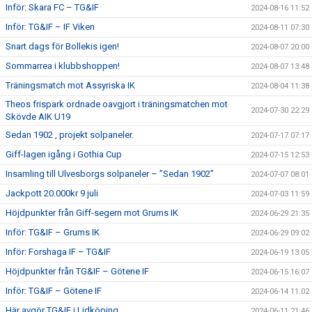
Inför: Skara FC – TG&IF
2024-08-16 11:52
Inför: TG&IF – IF Viken
2024-08-11 07:30
Snart dags för Bollekis igen!
2024-08-07 20:00
Sommarrea i klubbshoppen!
2024-08-07 13:48
Träningsmatch mot Assyriska IK
2024-08-04 11:38
Theos frispark ordnade oavgjort i träningsmatchen mot
2024-07-30 22:29
Skövde AIK U19
Sedan 1902 , projekt solpaneler.
2024-07-17 07:17
Giff-lagen igång i Gothia Cup
2024-07-15 12:53
Insamling till Ulvesborgs solpaneler – ”Sedan 1902”
2024-07-07 08:01
Jackpott 20.000kr 9 juli
2024-07-03 11:59
Höjdpunkter från Giff-segern mot Grums IK
2024-06-29 21:35
Inför: TG&IF – Grums IK
2024-06-29 09:02
Inför: Forshaga IF – TG&IF
2024-06-19 13:05
Höjdpunkter från TG&IF – Götene IF
2024-06-15 16:07
Inför: TG&IF – Götene IF
2024-06-14 11:02
Här avgör TG&IF i Lidköping
2024-06-11 21:46