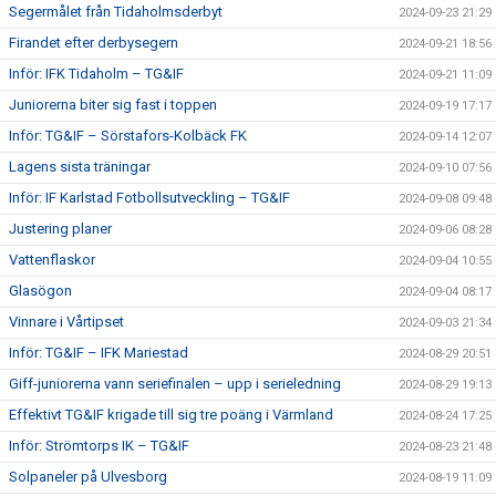
Segermålet från Tidaholmsderbyt
2024-09-23 21:29
Firandet efter derbysegern
2024-09-21 18:56
Inför: IFK Tidaholm – TG&IF
2024-09-21 11:09
Juniorerna biter sig fast i toppen
2024-09-19 17:17
Inför: TG&IF – Sörstafors-Kolbäck FK
2024-09-14 12:07
Lagens sista träningar
2024-09-10 07:56
Inför: IF Karlstad Fotbollsutveckling – TG&IF
2024-09-08 09:48
Justering planer
2024-09-06 08:28
Vattenflaskor
2024-09-04 10:55
Glasögon
2024-09-04 08:17
Vinnare i Vårtipset
2024-09-03 21:34
Inför: TG&IF – IFK Mariestad
2024-08-29 20:51
Giff-juniorerna vann seriefinalen – upp i serieledning
2024-08-29 19:13
Effektivt TG&IF krigade till sig tre poäng i Värmland
2024-08-24 17:25
Inför: Strömtorps IK – TG&IF
2024-08-23 21:48
Solpaneler på Ulvesborg
2024-08-19 11:09