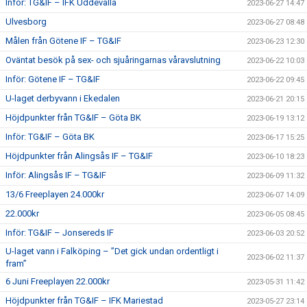
Inför: TG&IF – IFK Uddevalla
2023-06-27 14:47
Ulvesborg
2023-06-27 08:48
Målen från Götene IF – TG&IF
2023-06-23 12:30
Oväntat besök på sex- och sjuåringarnas våravslutning
2023-06-22 10:03
Inför: Götene IF – TG&IF
2023-06-22 09:45
U-laget derbyvann i Ekedalen
2023-06-21 20:15
Höjdpunkter från TG&IF – Göta BK
2023-06-19 13:12
Inför: TG&IF – Göta BK
2023-06-17 15:25
Höjdpunkter från Alingsås IF – TG&IF
2023-06-10 18:23
Inför: Alingsås IF – TG&IF
2023-06-09 11:32
13/6 Freeplayen 24.000kr
2023-06-07 14:09
22.000kr
2023-06-05 08:45
Inför: TG&IF – Jonsereds IF
2023-06-03 20:52
U-laget vann i Falköping – ”Det gick undan ordentligt i
2023-06-02 11:37
fram”
6 Juni Freeplayen 22.000kr
2023-05-31 11:42
Höjdpunkter från TG&IF – IFK Mariestad
2023-05-27 23:14