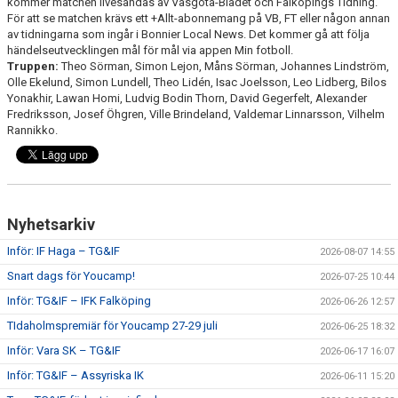
kommer matchen livesändas av Väsgöta-Bladet och Falköpings Tidning.
För att se matchen krävs ett +Allt-abonnemang på VB, FT eller någon annan
av tidningarna som ingår i Bonnier Local News. Det kommer gå att följa
händelseutvecklingen mål för mål via appen Min fotboll.
Truppen:
Theo Sörman, Simon Lejon, Måns Sörman, Johannes Lindström,
Olle Ekelund, Simon Lundell, Theo Lidén, Isac Joelsson, Leo Lidberg, Bilos
Yonakhir, Lawan Homi, Ludvig Bodin Thorn, David Gegerfelt, Alexander
Fredriksson, Josef Öhgren, Ville Brindeland, Valdemar Linnarsson, Vilhelm
Rannikko.
Nyhetsarkiv
Inför: IF Haga – TG&IF
2026-08-07 14:55
Snart dags för Youcamp!
2026-07-25 10:44
Inför: TG&IF – IFK Falköping
2026-06-26 12:57
TIdaholmspremiär för Youcamp 27-29 juli
2026-06-25 18:32
Inför: Vara SK – TG&IF
2026-06-17 16:07
Inför: TG&IF – Assyriska IK
2026-06-11 15:20