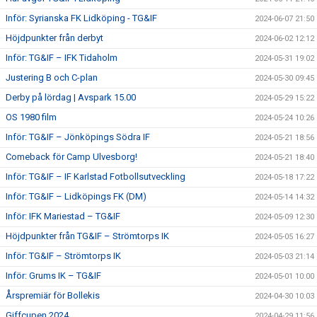
Inför: Syrianska FK Lidköping - TG&IF
2024-06-07 21:50
Höjdpunkter från derbyt
2024-06-02 12:12
Inför: TG&IF – IFK Tidaholm
2024-05-31 19:02
Justering B och C-plan
2024-05-30 09:45
Derby på lördag | Avspark 15.00
2024-05-29 15:22
OS 1980 film
2024-05-24 10:26
Inför: TG&IF – Jönköpings Södra IF
2024-05-21 18:56
Comeback för Camp Ulvesborg!
2024-05-21 18:40
Inför: TG&IF – IF Karlstad Fotbollsutveckling
2024-05-18 17:22
Inför: TG&IF – Lidköpings FK (DM)
2024-05-14 14:32
Inför: IFK Mariestad – TG&IF
2024-05-09 12:30
Höjdpunkter från TG&IF – Strömtorps IK
2024-05-05 16:27
Inför: TG&IF – Strömtorps IK
2024-05-03 21:14
Inför: Grums IK – TG&IF
2024-05-01 10:00
Årspremiär för Bollekis
2024-04-30 10:03
Giffcupen 2024
2024-04-29 11:56