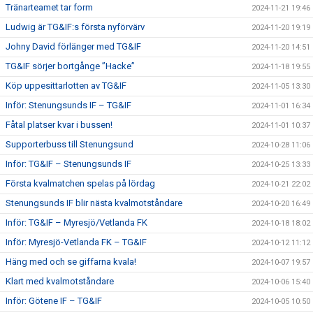
Tränarteamet tar form
2024-11-21 19:46
Ludwig är TG&IF:s första nyförvärv
2024-11-20 19:19
Johny David förlänger med TG&IF
2024-11-20 14:51
TG&IF sörjer bortgånge ”Hacke”
2024-11-18 19:55
Köp uppesittarlotten av TG&IF
2024-11-05 13:30
Inför: Stenungsunds IF – TG&IF
2024-11-01 16:34
Fåtal platser kvar i bussen!
2024-11-01 10:37
Supporterbuss till Stenungsund
2024-10-28 11:06
Inför: TG&IF – Stenungsunds IF
2024-10-25 13:33
Första kvalmatchen spelas på lördag
2024-10-21 22:02
Stenungsunds IF blir nästa kvalmotståndare
2024-10-20 16:49
Inför: TG&IF – Myresjö/Vetlanda FK
2024-10-18 18:02
Inför: Myresjö-Vetlanda FK – TG&IF
2024-10-12 11:12
Häng med och se giffarna kvala!
2024-10-07 19:57
Klart med kvalmotståndare
2024-10-06 15:40
Inför: Götene IF – TG&IF
2024-10-05 10:50