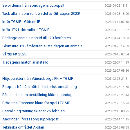
Se bilderna från söndagens cupspel!
2023-04-23 18:51
Tack alla ni som varit en del av Giffcupen 2023!
2023-04-23 18:00
Inför TG&IF - Götene IF
2023-04-14 07:15
Inför: IFK Uddevalla – TG&IF
2023-04-06 11:37
Förlängd anmälningstid till 120-årsfesten
2023-03-24 18:03
Glöm inte 120-årsfesten! Sista dagen att anmäla
2023-03-20 14:03
Vårtipset 2023
2023-03-15 07:34
Tisdagens match är inställd
2023-02-27 14:29
2023-02-27 08:36
Höjdpunkter från Vänersborgs FK – TG&IF
2023-02-26 21:51
Rapport från årsmötet - historisk omsättning
2023-02-26 14:35
Påminnelse om beställning kläder söndag
2023-02-25 21:43
Bröderna Fransson klara för spel i TG&IF
2023-02-20 16:23
Beställning träningskläder 26 februari
2023-02-15 08:25
Ändringar i försäsongsupplägget
2023-02-14 11:15
Tekniska området A-plan
2023-02-13 08:55