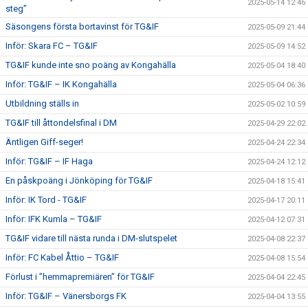
2025-05-14 12:46
steg”
Säsongens första bortavinst för TG&IF
2025-05-09 21:44
Inför: Skara FC – TG&IF
2025-05-09 14:52
TG&IF kunde inte sno poäng av Kongahälla
2025-05-04 18:40
Inför: TG&IF – IK Kongahälla
2025-05-04 06:36
Utbildning ställs in
2025-05-02 10:59
TG&IF till åttondelsfinal i DM
2025-04-29 22:02
Äntligen Giff-seger!
2025-04-24 22:34
Inför: TG&IF – IF Haga
2025-04-24 12:12
En påskpoäng i Jönköping för TG&IF
2025-04-18 15:41
Inför: IK Tord - TG&IF
2025-04-17 20:11
Inför: IFK Kumla – TG&IF
2025-04-12 07:31
TG&IF vidare till nästa runda i DM-slutspelet
2025-04-08 22:37
Inför: FC Kabel Åttio – TG&IF
2025-04-08 15:54
Förlust i ”hemmapremiären” för TG&IF
2025-04-04 22:45
Inför: TG&IF – Vänersborgs FK
2025-04-04 13:55