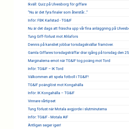
Ikväll: Quiz på Ulvesborg för giffare
”Nu är det fyra finaler som återstår...”
Inför: FBK Karlstad - TG&IF
Nu är det dags att fräscha upp vår fina anläggning på Ulves
Tung Giff-förlust mot Ahlafors
Dennis på kansliet jobbar torsdagskvällar framöver.
Gamla Giffares torsdagsträffar drar igång på torsdag den 25
Marginalerna emot när TG&IF tog poäng mot Tord
Inför: TG&IF – IK Tord
Välkommen att spela fotboll i TG&IF!
TG&IF poänglöst mot Kongahälla
Inför: IK Kongahälla – TG&IF
Vinnare vårtipset
Tung förlust när Motala avgjorde i slutminuterna
Inför: TG&IF - Motala AIF
Äntligen seger igen!