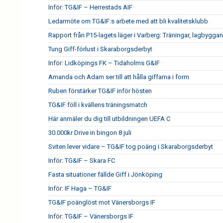
Inför: TG&IF – Herrestads AIF
Ledarmöte om TG&IF:s arbete med att bli kvalitetsklubb
Rapport från P15-lagets läger i Varberg: Träningar, lagbygga
Tung Giff-förlust i Skaraborgsderbyt
Inför: Lidköpings FK – Tidaholms G&IF
Amanda och Adam ser till att hålla giffarna i form
Ruben förstärker TG&IF inför hösten
TG&IF föll i kvällens träningsmatch
Här anmäler du dig till utbildningen UEFA C
30.000kr Drive in bingon 8 juli
Sviten lever vidare – TG&IF tog poäng i Skaraborgsderbyt
Inför: TG&IF – Skara FC
Fasta situationer fällde Giff i Jönköping
Inför: IF Haga – TG&IF
TG&IF poänglöst mot Vänersborgs IF
Inför: TG&IF – Vänersborgs IF