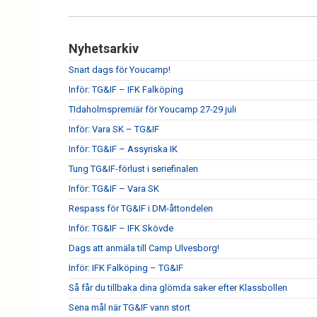
Nyhetsarkiv
Snart dags för Youcamp!
Inför: TG&IF – IFK Falköping
TIdaholmspremiär för Youcamp 27-29 juli
Inför: Vara SK – TG&IF
Inför: TG&IF – Assyriska IK
Tung TG&IF-förlust i seriefinalen
Inför: TG&IF – Vara SK
Respass för TG&IF i DM-åttondelen
Inför: TG&IF – IFK Skövde
Dags att anmäla till Camp Ulvesborg!
Inför: IFK Falköping – TG&IF
Så får du tillbaka dina glömda saker efter Klassbollen
Sena mål när TG&IF vann stort