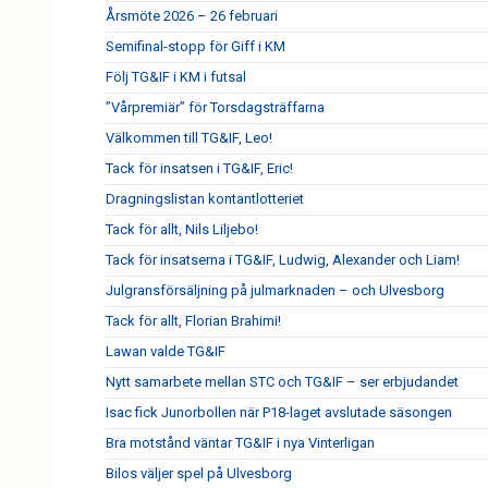
Årsmöte 2026 – 26 februari
Semifinal-stopp för Giff i KM
Följ TG&IF i KM i futsal
”Vårpremiär” för Torsdagsträffarna
Välkommen till TG&IF, Leo!
Tack för insatsen i TG&IF, Eric!
Dragningslistan kontantlotteriet
Tack för allt, Nils Liljebo!
Tack för insatserna i TG&IF, Ludwig, Alexander och Liam!
Julgransförsäljning på julmarknaden – och Ulvesborg
Tack för allt, Florian Brahimi!
Lawan valde TG&IF
Nytt samarbete mellan STC och TG&IF – ser erbjudandet
Isac fick Junorbollen när P18-laget avslutade säsongen
Bra motstånd väntar TG&IF i nya Vinterligan
Bilos väljer spel på Ulvesborg