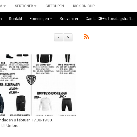
M
SEKTIONER
GIFFCUPEN
KICK ON CUP
n
Kontakt
Föreningen
Souvenirer
Gamla GIFFs Torsdagsträffar
<
>
ndagen 8 februari 17.30-19.30.
 till Umbro.