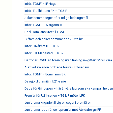
Inför: TG&IF – IF Haga
Inför: Trollhättans FK – TG&IF
Säker hemmaseger efter tidiga ledningsmål
Inför: TG&IF – Wargöns IK
Roel Homi ansluter till TG&IF
Giffare och söker sommarjobb? Titta hit!
Inför: Ulvåkers IF – TG&IF
Inför: IFK Mariestad – TG&IF
Därför är TG&IF en förening utan träningsavgifter: ”Vi vill vara 
Alex volleykanon ordnade första Giff-segern
Inför: TG&IF – Egnahems BK
Oavgjord premiär i U21-serien
Dags för Giffcupen – här är våra lag som ska kämpa i helgen
Premiär för U21-serien – TG&IF möter LFK
Juniorerna krigade till sig en seger i premiären
Juniorerna redo för seriepremiär mot Åtvidabergs FF