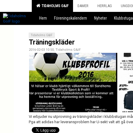
TIDAHOLMS G&IF
DAMER
HERRLAG
UNGDO
Hem
Föreningskalendern
Nyheter
Klubbstuga
Tidaholms G&IF
Träningskläder
2016-02-03 10:50, Tidaholms G&IF
Vi erbjuder nu utprovning av träningskläder i klubbstugan må
Pga att adidas har leveransproblem har U-sekt valt att gå över