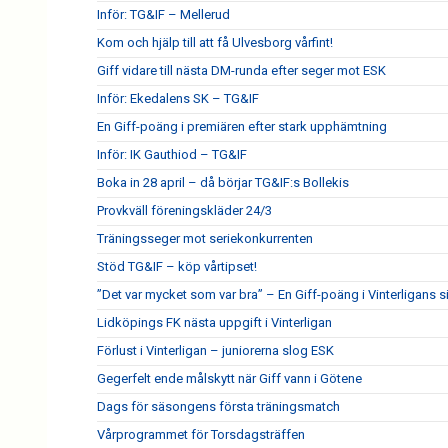
Inför: TG&IF – Mellerud
Kom och hjälp till att få Ulvesborg vårfint!
Giff vidare till nästa DM-runda efter seger mot ESK
Inför: Ekedalens SK – TG&IF
En Giff-poäng i premiären efter stark upphämtning
Inför: IK Gauthiod – TG&IF
Boka in 28 april – då börjar TG&IF:s Bollekis
Provkväll föreningskläder 24/3
Träningsseger mot seriekonkurrenten
Stöd TG&IF – köp vårtipset!
”Det var mycket som var bra” – En Giff-poäng i Vinterligans 
Lidköpings FK nästa uppgift i Vinterligan
Förlust i Vinterligan – juniorerna slog ESK
Gegerfelt ende målskytt när Giff vann i Götene
Dags för säsongens första träningsmatch
Vårprogrammet för Torsdagsträffen