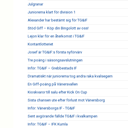
Julgranar
Juniorerna klart för division 1
Alexander har bestämt sig för TG&IF
Stöd Giff – Köp din Bingolott av oss!
Lejon klar för en återkomst i TG&IF
Kontantlotteriet
Josef är TG&IF:s första nyförvärv
Tre poäng i säsongsavslutningen
Inför: TG&IF – Grebbestads IF
Dramatiskt när juniorerna tog andra raka kvalsegern
En Giff-poäng på Vänersvallen
Kioskvaror till salu efter Kick On Cup
Sista chansen ute efter förlust mot Vänersborg
Inför: Vänersborgs IF - TG&IF
Sent avgörande fällde TG&IF i kvalkampen
Inför: TG&IF – IFK Kumla