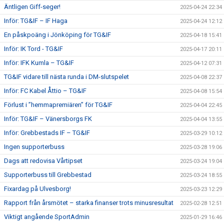
Äntligen Giff-seger!
2025-04-24 22:34
Inför: TG&IF – IF Haga
2025-04-24 12:12
En påskpoäng i Jönköping för TG&IF
2025-04-18 15:41
Inför: IK Tord - TG&IF
2025-04-17 20:11
Inför: IFK Kumla – TG&IF
2025-04-12 07:31
TG&IF vidare till nästa runda i DM-slutspelet
2025-04-08 22:37
Inför: FC Kabel Åttio – TG&IF
2025-04-08 15:54
Förlust i ”hemmapremiären” för TG&IF
2025-04-04 22:45
Inför: TG&IF – Vänersborgs FK
2025-04-04 13:55
Inför: Grebbestads IF – TG&IF
2025-03-29 10:12
Ingen supporterbuss
2025-03-28 19:06
Dags att redovisa Vårtipset
2025-03-24 19:04
Supporterbuss till Grebbestad
2025-03-24 18:55
Fixardag på Ulvesborg!
2025-03-23 12:29
Rapport från årsmötet – starka finanser trots minusresultat
2025-02-28 12:51
Viktigt angående SportAdmin
2025-01-29 16:46