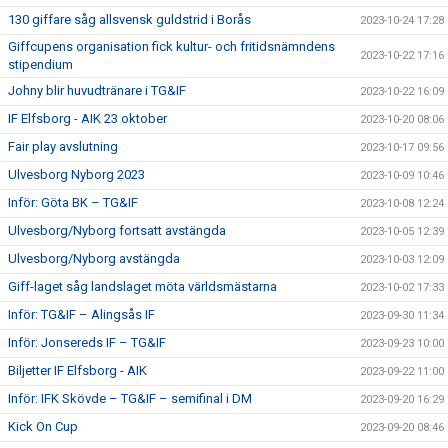
130 giffare såg allsvensk guldstrid i Borås
2023-10-24 17:28
Giffcupens organisation fick kultur- och fritidsnämndens
2023-10-22 17:16
stipendium
Johny blir huvudtränare i TG&IF
2023-10-22 16:09
IF Elfsborg - AIK 23 oktober
2023-10-20 08:06
Fair play avslutning
2023-10-17 09:56
Ulvesborg Nyborg 2023
2023-10-09 10:46
Inför: Göta BK – TG&IF
2023-10-08 12:24
Ulvesborg/Nyborg fortsatt avstängda
2023-10-05 12:39
Ulvesborg/Nyborg avstängda
2023-10-03 12:09
Giff-laget såg landslaget möta världsmästarna
2023-10-02 17:33
Inför: TG&IF – Alingsås IF
2023-09-30 11:34
Inför: Jonsereds IF – TG&IF
2023-09-23 10:00
Biljetter IF Elfsborg - AIK
2023-09-22 11:00
Inför: IFK Skövde – TG&IF – semifinal i DM
2023-09-20 16:29
Kick On Cup
2023-09-20 08:46