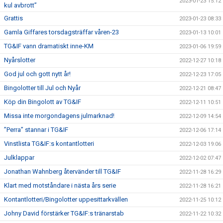
2023-01-23 15:12
kul avbrott”
Grattis
2023-01-23 08:33
Gamla Giffares torsdagsträffar våren-23
2023-01-13 10:01
TG&IF vann dramatiskt inne-KM
2023-01-06 19:59
Nyårslotter
2022-12-27 10:18
God jul och gott nytt år!
2022-12-23 17:05
Bingolotter till Jul och Nyår
2022-12-21 08:47
Köp din Bingolott av TG&IF
2022-12-11 10:51
Missa inte morgondagens julmarknad!
2022-12-09 14:54
”Perra” stannar i TG&IF
2022-12-06 17:14
Vinstlista TG&IF:s kontantlotteri
2022-12-03 19:06
Julklappar
2022-12-02 07:47
Jonathan Wahnberg återvänder till TG&IF
2022-11-28 16:29
Klart med motståndare i nästa års serie
2022-11-28 16:21
Kontantlotteri/Bingolotter uppesittarkvällen
2022-11-25 10:12
Johny David förstärker TG&IF:s tränarstab
2022-11-22 10:32