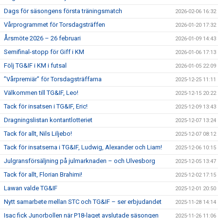
Dags för säsongens första träningsmatch
2026-02-06 16:32
Vårprogrammet för Torsdagsträffen
2026-01-20 17:32
Årsmöte 2026 – 26 februari
2026-01-09 14:43
Semifinal-stopp för Giff i KM
2026-01-06 17:13
Följ TG&IF i KM i futsal
2026-01-05 22:09
”Vårpremiär” för Torsdagsträffarna
2025-12-25 11:11
Välkommen till TG&IF, Leo!
2025-12-15 20:22
Tack för insatsen i TG&IF, Eric!
2025-12-09 13:43
Dragningslistan kontantlotteriet
2025-12-07 13:24
Tack för allt, Nils Liljebo!
2025-12-07 08:12
Tack för insatserna i TG&IF, Ludwig, Alexander och Liam!
2025-12-06 10:15
Julgransförsäljning på julmarknaden – och Ulvesborg
2025-12-05 13:47
Tack för allt, Florian Brahimi!
2025-12-02 17:15
Lawan valde TG&IF
2025-12-01 20:50
Nytt samarbete mellan STC och TG&IF – ser erbjudandet
2025-11-28 14:14
Isac fick Junorbollen när P18-laget avslutade säsongen
2025-11-26 11:06