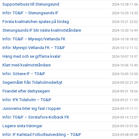
Supporterbuss till Stenungsund
2024-10-28 11:06
Inför: TG&IF – Stenungsunds IF
2024-10-25 13:33
Första kvalmatchen spelas på lördag
2024-10-21 22:02
Stenungsunds IF blir nästa kvalmotståndare
2024-10-20 16:49
Inför: TG&IF – Myresjö/Vetlanda FK
2024-10-18 18:02
Inför: Myresjö-Vetlanda FK – TG&IF
2024-10-12 11:12
Häng med och se giffarna kvala!
2024-10-07 19:57
Klart med kvalmotståndare
2024-10-06 15:40
Inför: Götene IF – TG&IF
2024-10-05 10:50
Segermålet från Tidaholmsderbyt
2024-09-23 21:29
Firandet efter derbysegern
2024-09-21 18:56
Inför: IFK Tidaholm – TG&IF
2024-09-21 11:09
Juniorerna biter sig fast i toppen
2024-09-19 17:17
Inför: TG&IF – Sörstafors-Kolbäck FK
2024-09-14 12:07
Lagens sista träningar
2024-09-10 07:56
Inför: IF Karlstad Fotbollsutveckling – TG&IF
2024-09-08 09:48