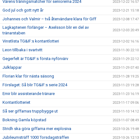
Vårens träningsmatcher för seniorerna 2024
2023-12-22 16:57
God jul och gott nytt år
2023-12-21 15:18
Johannes och Valmir – två återvändare klara för Giff
2023-12-08 17:47
Lagkaptenen förlänger – Axelsson blir en del av
2023-12-03 20:49
tränarstaben
Vinstlista TG&IF:s kontantlotteri
2023-12-02 16:16
Leon tillbaka i svartvitt
2023-11-30 22:10
Gegerfelt är TG&IF:s första nyförvärv
2023-11-29 22:12
Julklappar
2023-11-29 07:40
Florian klar för nästa säsong
2023-11-28 19:25
Förslaget: Så blir TG&IF:s serie 2024
2023-11-23 19:28
Emir blir assisterande tränare
2023-11-23 16:19
Kontantlotteriet
2023-11-17 09:06
Så ser giffarnas truppbygge ut
2023-11-10 14:12
Bokning Gamla köpstad
2023-11-07 08:49
Stridh ska göra giffarna mer explosiva
2023-10-26 19:48
Jubileumsträff 1000 Torsdagsträffen
2023-10-26 12:13