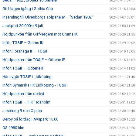
Sedan 1902 , projekt solpaneler.
2024-07-17 07:17
Giff-lagen igång i Gothia Cup
2024-07-15 12:53
Insamling till Ulvesborgs solpaneler – ”Sedan 1902”
2024-07-07 08:01
Jackpott 20.000kr 9 juli
2024-07-03 11:59
Höjdpunkter från Giff-segern mot Grums IK
2024-06-29 21:35
Inför: TG&IF – Grums IK
2024-06-29 09:02
Inför: Forshaga IF – TG&IF
2024-06-19 13:05
Höjdpunkter från TG&IF – Götene IF
2024-06-15 16:07
Inför: TG&IF – Götene IF
2024-06-14 11:02
Här avgör TG&IF i Lidköping
2024-06-11 21:46
Inför: Syrianska FK Lidköping - TG&IF
2024-06-07 21:50
Höjdpunkter från derbyt
2024-06-02 12:12
Inför: TG&IF – IFK Tidaholm
2024-05-31 19:02
Justering B och C-plan
2024-05-30 09:45
Derby på lördag | Avspark 15.00
2024-05-29 15:22
OS 1980 film
2024-05-24 10:26