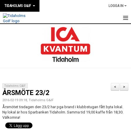
TIDAHOLMS G&IF
LOGGA IN
HEM
FÖRENINGSKALENDERN
NYHETER
KLUBBSTUGAN
KONTAKT
Tidaholms G&IF
<
>
ÅRSMÖTE 23/2
FÖRENINGEN
2016-02-19 09:18, Tidaholms G&IF
SOUVENIRER
Årsmötet tisdagen den 23/2 har pga brand i klubbstugan fått byta lokal.
Ny lokal är hos Sparbanken Tidaholm. Samma tid 19,00 kaffe från 18,30.
Välkomna!
GAMLA GIFFS TORSDAGSTRÄFFAR
MATCHER