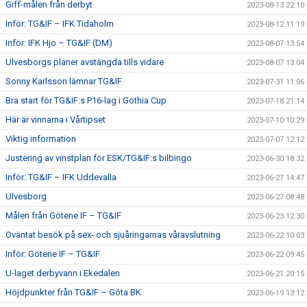
Giff-målen från derbyt
2023-08-13 22:10
Inför: TG&IF – IFK Tidaholm
2023-08-12 11:19
Inför: IFK Hjo – TG&IF (DM)
2023-08-07 13:54
Ulvesborgs planer avstängda tills vidare
2023-08-07 13:04
Sonny Karlsson lämnar TG&IF
2023-07-31 11:06
Bra start för TG&IF:s P16-lag i Gothia Cup
2023-07-18 21:14
Här är vinnarna i Vårtipset
2023-07-10 10:29
Viktig information
2023-07-07 12:12
Justering av vinstplan för ESK/TG&IF:s bilbingo
2023-06-30 18:32
Inför: TG&IF – IFK Uddevalla
2023-06-27 14:47
Ulvesborg
2023-06-27 08:48
Målen från Götene IF – TG&IF
2023-06-23 12:30
Oväntat besök på sex- och sjuåringarnas våravslutning
2023-06-22 10:03
Inför: Götene IF – TG&IF
2023-06-22 09:45
U-laget derbyvann i Ekedalen
2023-06-21 20:15
Höjdpunkter från TG&IF – Göta BK
2023-06-19 13:12