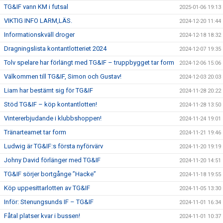
TG&IF vann KM i futsal
2025-01-06 19:13
VIKTIG INFO LARM,LÄS.
2024-12-20 11:44
Informationskväll droger
2024-12-18 18:32
Dragningslista kontantlotteriet 2024
2024-12-07 19:35
Tolv spelare har förlängt med TG&IF – truppbygget tar form
2024-12-06 15:06
Välkommen till TG&IF, Simon och Gustav!
2024-12-03 20:03
Liam har bestämt sig för TG&IF
2024-11-28 20:22
Stöd TG&IF – köp kontantlotten!
2024-11-28 13:50
Vintererbjudande i klubbshoppen!
2024-11-24 19:01
Tränarteamet tar form
2024-11-21 19:46
Ludwig är TG&IF:s första nyförvärv
2024-11-20 19:19
Johny David förlänger med TG&IF
2024-11-20 14:51
TG&IF sörjer bortgånge ”Hacke”
2024-11-18 19:55
Köp uppesittarlotten av TG&IF
2024-11-05 13:30
Inför: Stenungsunds IF – TG&IF
2024-11-01 16:34
Fåtal platser kvar i bussen!
2024-11-01 10:37