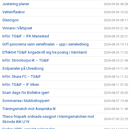
Justering planer
2024-09-06 08:28
Vattenflaskor
2024-09-04 10:55
Glasögon
2024-09-04 08:17
Vinnare i Vårtipset
2024-09-03 21:34
Inför: TG&IF – IFK Mariestad
2024-08-29 20:51
Giff-juniorerna vann seriefinalen – upp i serieledning
2024-08-29 19:13
Effektivt TG&IF krigade till sig tre poäng i Värmland
2024-08-24 17:25
Inför: Strömtorps IK – TG&IF
2024-08-23 21:48
Solpaneler på Ulvesborg
2024-08-19 11:09
Inför: Skara FC – TG&IF
2024-08-16 11:52
Inför: TG&IF – IF Viken
2024-08-11 07:30
Snart dags för Bollekis igen!
2024-08-07 20:00
Sommarrea i klubbshoppen!
2024-08-07 13:48
Träningsmatch mot Assyriska IK
2024-08-04 11:38
Theos frispark ordnade oavgjort i träningsmatchen mot
2024-07-30 22:29
Skövde AIK U19