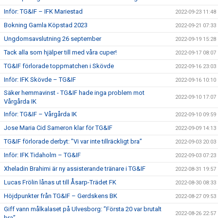
Inför: TG&IF – IFK Mariestad
2022-09-23 11:48
Bokning Gamla Köpstad 2023
2022-09-21 07:33
Ungdomsavslutning 26 september
2022-09-19 15:28
Tack alla som hjälper till med våra cuper!
2022-09-17 08:07
TG&IF förlorade toppmatchen i Skövde
2022-09-16 23:03
Inför: IFK Skövde – TG&IF
2022-09-16 10:10
Säker hemmavinst - TG&IF hade inga problem mot
2022-09-10 17:07
Vårgårda IK
Inför: TG&IF – Vårgårda IK
2022-09-10 09:59
Jose Maria Cid Sameron klar för TG&IF
2022-09-09 14:13
TG&IF förlorade derbyt: ”Vi var inte tillräckligt bra”
2022-09-03 20:03
Inför: IFK Tidaholm – TG&IF
2022-09-03 07:23
Xheladin Brahimi är ny assisterande tränare i TG&IF
2022-08-31 19:57
Lucas Frölin lånas ut till Åsarp-Trädet FK
2022-08-30 08:33
Höjdpunkter från TG&IF – Gerdskens BK
2022-08-27 09:53
Giff vann målkalaset på Ulvesborg: ”Första 20 var brutalt
2022-08-26 22:57
bra”