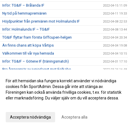
Inför: TG&IF – Brålanda IF
2022-04-15 11:09
Ny tid på hemmapremiären
2022-04-11 19:33
Höjdpunkter från premiären mot Holmalunds IF
2022-04-08 22:53
Inför: Holmalunds IF – TG&IF
2022-04-08 13:44
TG&IF flyttar fram första Giffcupen-helgen
2022-04-04 20:34
Än finns chans att köpa Vårtips
2022-04-04 19:08
Välkommen till vår nya hemsida
2022-04-04 10:15
Inför: TG&IF – Götene IF (träningsmatch)
2022-04-01 17:10
Bra årspremiär av juniorlaget mot Folkabo
2022-03-24 16:48
INFO Nya huvudentrèn
2022-03-24 12:27
För att hemsidan ska fungera korrekt använder vi nödvändiga
Entrèn
2022-03-15 08:41
cookies från SportAdmin. Dessa går inte att stänga av.
Föreningen kan också använda frivilliga cookies, t.ex. för statistik
Inför: Husqvarna FF – TG&IF
2022-03-12 10:50
eller marknadsföring. Du väljer själv om du vill acceptera dessa.
Inför: TG&IF – IK Gauthiod (träningsmatch)
2022-03-05 07:33
Anpassa dina val
Inför: TG&IF – Vänersborgs FK (träningsmatch)
2022-02-25 20:12
Stadgeändringar och plusresultat – nyheterna från
Acceptera nödvändiga
Acceptera alla
2022-02-24 11:41
årsmötet