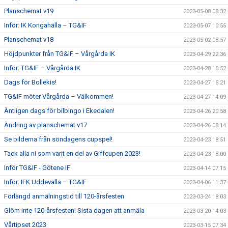
Planschemat v19
2023-05-08 08:32
Inför: IK Kongahälla – TG&IF
2023-05-07 10:55
Planschemat v18
2023-05-02 08:57
Höjdpunkter från TG&IF – Vårgårda IK
2023-04-29 22:36
Inför: TG&IF – Vårgårda IK
2023-04-28 16:52
Dags för Bollekis!
2023-04-27 15:21
TG&IF möter Vårgårda – Välkommen!
2023-04-27 14:09
Äntligen dags för bilbingo i Ekedalen!
2023-04-26 20:58
Ändring av planschemat v17
2023-04-26 08:14
Se bilderna från söndagens cupspel!
2023-04-23 18:51
Tack alla ni som varit en del av Giffcupen 2023!
2023-04-23 18:00
Inför TG&IF - Götene IF
2023-04-14 07:15
Inför: IFK Uddevalla – TG&IF
2023-04-06 11:37
Förlängd anmälningstid till 120-årsfesten
2023-03-24 18:03
Glöm inte 120-årsfesten! Sista dagen att anmäla
2023-03-20 14:03
Vårtipset 2023
2023-03-15 07:34