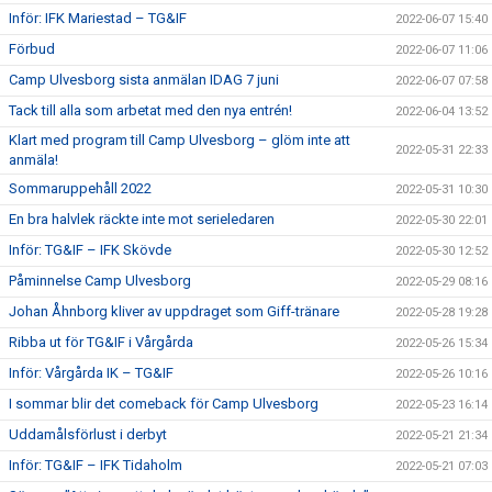
Inför: IFK Mariestad – TG&IF
2022-06-07 15:40
Förbud
2022-06-07 11:06
Camp Ulvesborg sista anmälan IDAG 7 juni
2022-06-07 07:58
Tack till alla som arbetat med den nya entrén!
2022-06-04 13:52
Klart med program till Camp Ulvesborg – glöm inte att
2022-05-31 22:33
anmäla!
Sommaruppehåll 2022
2022-05-31 10:30
En bra halvlek räckte inte mot serieledaren
2022-05-30 22:01
Inför: TG&IF – IFK Skövde
2022-05-30 12:52
Påminnelse Camp Ulvesborg
2022-05-29 08:16
Johan Åhnborg kliver av uppdraget som Giff-tränare
2022-05-28 19:28
Ribba ut för TG&IF i Vårgårda
2022-05-26 15:34
Inför: Vårgårda IK – TG&IF
2022-05-26 10:16
I sommar blir det comeback för Camp Ulvesborg
2022-05-23 16:14
Uddamålsförlust i derbyt
2022-05-21 21:34
Inför: TG&IF – IFK Tidaholm
2022-05-21 07:03