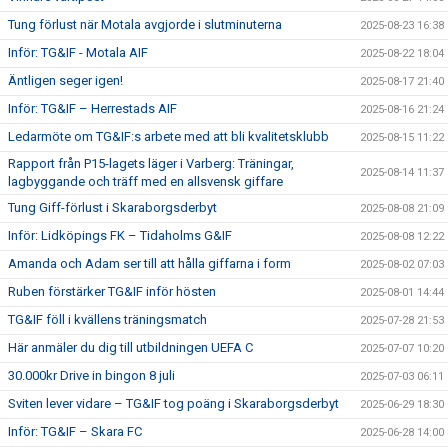
Tung förlust när Motala avgjorde i slutminuterna
2025-08-23 16:38
Inför: TG&IF - Motala AIF
2025-08-22 18:04
Äntligen seger igen!
2025-08-17 21:40
Inför: TG&IF – Herrestads AIF
2025-08-16 21:24
Ledarmöte om TG&IF:s arbete med att bli kvalitetsklubb
2025-08-15 11:22
Rapport från P15-lagets läger i Varberg: Träningar,
2025-08-14 11:37
lagbyggande och träff med en allsvensk giffare
Tung Giff-förlust i Skaraborgsderbyt
2025-08-08 21:09
Inför: Lidköpings FK – Tidaholms G&IF
2025-08-08 12:22
Amanda och Adam ser till att hålla giffarna i form
2025-08-02 07:03
Ruben förstärker TG&IF inför hösten
2025-08-01 14:44
TG&IF föll i kvällens träningsmatch
2025-07-28 21:53
Här anmäler du dig till utbildningen UEFA C
2025-07-07 10:20
30.000kr Drive in bingon 8 juli
2025-07-03 06:11
Sviten lever vidare – TG&IF tog poäng i Skaraborgsderbyt
2025-06-29 18:30
Inför: TG&IF – Skara FC
2025-06-28 14:00