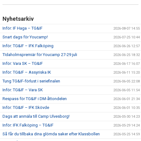
CUPER ARBETSBESKRIVNING
Nyhetsarkiv
PLANSCHEMA
Inför: IF Haga – TG&IF
2026-08-07 14:55
Snart dags för Youcamp!
2026-07-25 10:44
Inför: TG&IF – IFK Falköping
2026-06-26 12:57
TIdaholmspremiär för Youcamp 27-29 juli
2026-06-25 18:32
Inför: Vara SK – TG&IF
2026-06-17 16:07
Inför: TG&IF – Assyriska IK
2026-06-11 15:20
Tung TG&IF-förlust i seriefinalen
2026-06-05 22:08
Inför: TG&IF – Vara SK
2026-06-05 11:54
Respass för TG&IF i DM-åttondelen
2026-06-01 21:34
Inför: TG&IF – IFK Skövde
2026-06-01 10:35
Dags att anmäla till Camp Ulvesborg!
2026-05-30 14:23
Inför: IFK Falköping – TG&IF
2026-05-29 14:24
Så får du tillbaka dina glömda saker efter Klassbollen
2026-05-25 14:59