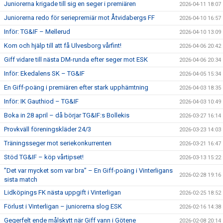
Juniorerna krigade till sig en seger i premiären
2026-04-11 18:07
Juniorerna redo för seriepremiär mot Åtvidabergs FF
2026-04-10 16:57
Inför: TG&IF – Mellerud
2026-04-10 13:09
Kom och hjälp till att få Ulvesborg vårfint!
2026-04-06 20:42
Giff vidare till nästa DM-runda efter seger mot ESK
2026-04-06 20:34
Inför: Ekedalens SK – TG&IF
2026-04-05 15:34
En Giff-poäng i premiären efter stark upphämtning
2026-04-03 18:35
Inför: IK Gauthiod – TG&IF
2026-04-03 10:49
Boka in 28 april – då börjar TG&IF:s Bollekis
2026-03-27 16:14
Provkväll föreningskläder 24/3
2026-03-23 14:03
Träningsseger mot seriekonkurrenten
2026-03-21 16:47
Stöd TG&IF – köp vårtipset!
2026-03-13 15:22
”Det var mycket som var bra” – En Giff-poäng i Vinterligans
2026-02-28 19:16
sista match
Lidköpings FK nästa uppgift i Vinterligan
2026-02-25 18:52
Förlust i Vinterligan – juniorerna slog ESK
2026-02-16 14:38
Gegerfelt ende målskytt när Giff vann i Götene
2026-02-08 20:14