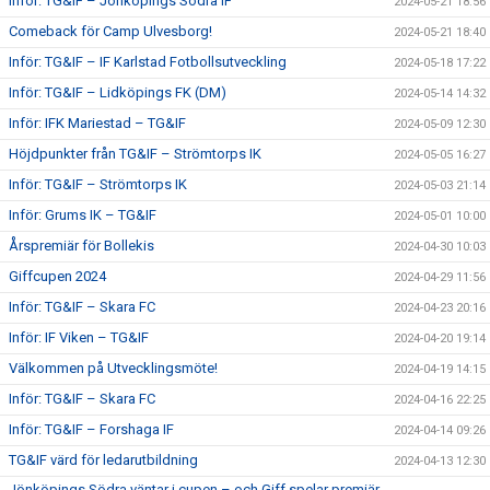
Inför: TG&IF – Jönköpings Södra IF
2024-05-21 18:56
Comeback för Camp Ulvesborg!
2024-05-21 18:40
Inför: TG&IF – IF Karlstad Fotbollsutveckling
2024-05-18 17:22
Inför: TG&IF – Lidköpings FK (DM)
2024-05-14 14:32
Inför: IFK Mariestad – TG&IF
2024-05-09 12:30
Höjdpunkter från TG&IF – Strömtorps IK
2024-05-05 16:27
Inför: TG&IF – Strömtorps IK
2024-05-03 21:14
Inför: Grums IK – TG&IF
2024-05-01 10:00
Årspremiär för Bollekis
2024-04-30 10:03
Giffcupen 2024
2024-04-29 11:56
Inför: TG&IF – Skara FC
2024-04-23 20:16
Inför: IF Viken – TG&IF
2024-04-20 19:14
Välkommen på Utvecklingsmöte!
2024-04-19 14:15
Inför: TG&IF – Skara FC
2024-04-16 22:25
Inför: TG&IF – Forshaga IF
2024-04-14 09:26
TG&IF värd för ledarutbildning
2024-04-13 12:30
Jönköpings Södra väntar i cupen – och Giff spelar premiär