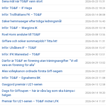
Sena mål när TG&IF vann stort
2026-05-23 15:31
Inför: TG&IF – IF Haga
2026-05-22 18:24
Inför: Trollhättans FK – TG&IF
2026-05-14 08:08
Säker hemmaseger efter tidiga ledningsmål
2026-05-09 16:40
Inför: TG&IF – Wargöns IK
2026-05-09 10:18
Roel Homi ansluter till TG&IF
2026-05-08 13:56
Giffare och söker sommarjobb? Titta hit!
2026-05-06 11:31
Inför: Ulvåkers IF – TG&IF
2026-05-04 15:47
Inför: IFK Mariestad – TG&IF
2026-04-30 13:51
Därför är TG&IF en förening utan träningsavgifter: ”Vi vill
2026-04-29 13:02
vara en förening för alla”
Alex volleykanon ordnade första Giff-segern
2026-04-23 22:07
Inför: TG&IF – Egnahems BK
2026-04-23 11:08
Oavgjord premiär i U21-serien
2026-04-15 12:58
Dags för Giffcupen – här är våra lag som ska kämpa i
2026-04-14 18:20
helgen
Premiär för U21-serien – TG&IF möter LFK
2026-04-14 11:07