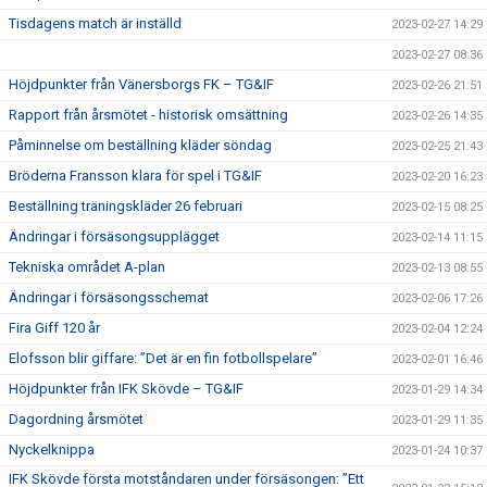
Tisdagens match är inställd
2023-02-27 14:29
2023-02-27 08:36
Höjdpunkter från Vänersborgs FK – TG&IF
2023-02-26 21:51
Rapport från årsmötet - historisk omsättning
2023-02-26 14:35
Påminnelse om beställning kläder söndag
2023-02-25 21:43
Bröderna Fransson klara för spel i TG&IF
2023-02-20 16:23
Beställning träningskläder 26 februari
2023-02-15 08:25
Ändringar i försäsongsupplägget
2023-02-14 11:15
Tekniska området A-plan
2023-02-13 08:55
Ändringar i försäsongsschemat
2023-02-06 17:26
Fira Giff 120 år
2023-02-04 12:24
Elofsson blir giffare: ”Det är en fin fotbollspelare”
2023-02-01 16:46
Höjdpunkter från IFK Skövde – TG&IF
2023-01-29 14:34
Dagordning årsmötet
2023-01-29 11:35
Nyckelknippa
2023-01-24 10:37
IFK Skövde första motståndaren under försäsongen: ”Ett