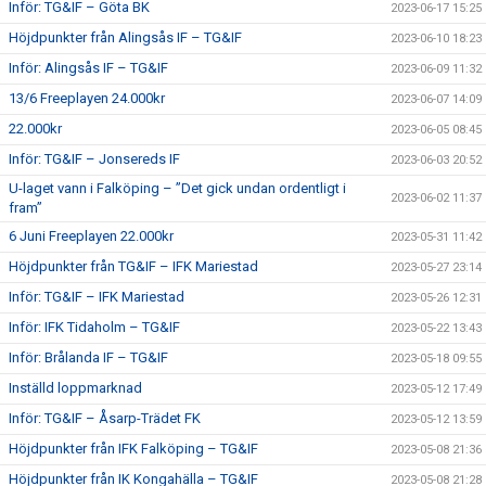
Inför: TG&IF – Göta BK
2023-06-17 15:25
Höjdpunkter från Alingsås IF – TG&IF
2023-06-10 18:23
Inför: Alingsås IF – TG&IF
2023-06-09 11:32
13/6 Freeplayen 24.000kr
2023-06-07 14:09
22.000kr
2023-06-05 08:45
Inför: TG&IF – Jonsereds IF
2023-06-03 20:52
U-laget vann i Falköping – ”Det gick undan ordentligt i
2023-06-02 11:37
fram”
6 Juni Freeplayen 22.000kr
2023-05-31 11:42
Höjdpunkter från TG&IF – IFK Mariestad
2023-05-27 23:14
Inför: TG&IF – IFK Mariestad
2023-05-26 12:31
Inför: IFK Tidaholm – TG&IF
2023-05-22 13:43
Inför: Brålanda IF – TG&IF
2023-05-18 09:55
Inställd loppmarknad
2023-05-12 17:49
Inför: TG&IF – Åsarp-Trädet FK
2023-05-12 13:59
Höjdpunkter från IFK Falköping – TG&IF
2023-05-08 21:36
Höjdpunkter från IK Kongahälla – TG&IF
2023-05-08 21:28