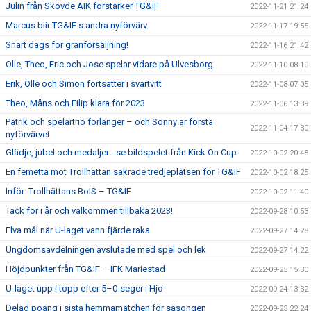
Julin från Skövde AIK förstärker TG&IF
2022-11-21 21:24
Marcus blir TG&IF:s andra nyförvärv
2022-11-17 19:55
Snart dags för granförsäljning!
2022-11-16 21:42
Olle, Theo, Eric och Jose spelar vidare på Ulvesborg
2022-11-10 08:10
Erik, Olle och Simon fortsätter i svartvitt
2022-11-08 07:05
Theo, Måns och Filip klara för 2023
2022-11-06 13:39
Patrik och spelartrio förlänger – och Sonny är första
2022-11-04 17:30
nyförvärvet
Glädje, jubel och medaljer - se bildspelet från Kick On Cup
2022-10-02 20:48
En femetta mot Trollhättan säkrade tredjeplatsen för TG&IF
2022-10-02 18:25
Inför: Trollhättans BoIS – TG&IF
2022-10-02 11:40
Tack för i år och välkommen tillbaka 2023!
2022-09-28 10:53
Elva mål när U-laget vann fjärde raka
2022-09-27 14:28
Ungdomsavdelningen avslutade med spel och lek
2022-09-27 14:22
Höjdpunkter från TG&IF – IFK Mariestad
2022-09-25 15:30
U-laget upp i topp efter 5–0-seger i Hjo
2022-09-24 13:32
Delad poäng i sista hemmamatchen för säsongen
2022-09-23 22:24