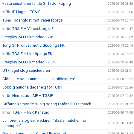
Fasta situationer fällde Giff i Jönköping
2025-06-25 21:38
Inför: IF Haga – TG&IF
2025-06-25 15:06
TG&IF poänglöst mot Vänersborgs IF
2025-06-19 23:17
Inför: TG&IF – Vänersborgs IF
2025-06-19 14:47
Freeplay 24.000kr tisdag 17/6
2025-06-16 18:09
Tung Giff-förlust mot Lidköpings FK
2025-06-13 22:14
Inför: TG&IF – Lidköpings FK
2025-06-13 13:57
Freeplay 24.000kr tisdag 17juni
2025-06-13 09:43
U17-laget slog serieledaren
2025-06-08 21:01
Glöm inte av att anmäla er till utbildningen!
2025-06-08 16:32
Jobbig nationaldagshelg för TG&IF
2025-06-07 22:26
Inför: Herrestads AIF – TG&IF
2025-06-07 12:32
Giffarna kämpade till sig poäng i Måns 300:e match
2025-06-01 21:22
Inför: TG&IF – FBK Karlstad
2025-05-30 17:00
Juniorerna slog serieledaren: ”Bästa matchen för
2025-05-30 11:42
säsongen”
Dags att anmäla till Camp Ulvesborg!
2025-05-30 11:23