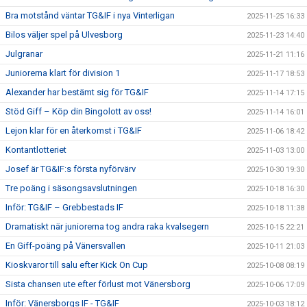
Bra motstånd väntar TG&IF i nya Vinterligan
2025-11-25 16:33
Bilos väljer spel på Ulvesborg
2025-11-23 14:40
Julgranar
2025-11-21 11:16
Juniorerna klart för division 1
2025-11-17 18:53
Alexander har bestämt sig för TG&IF
2025-11-14 17:15
Stöd Giff – Köp din Bingolott av oss!
2025-11-14 16:01
Lejon klar för en återkomst i TG&IF
2025-11-06 18:42
Kontantlotteriet
2025-11-03 13:00
Josef är TG&IF:s första nyförvärv
2025-10-30 19:30
Tre poäng i säsongsavslutningen
2025-10-18 16:30
Inför: TG&IF – Grebbestads IF
2025-10-18 11:38
Dramatiskt när juniorerna tog andra raka kvalsegern
2025-10-15 22:21
En Giff-poäng på Vänersvallen
2025-10-11 21:03
Kioskvaror till salu efter Kick On Cup
2025-10-08 08:19
Sista chansen ute efter förlust mot Vänersborg
2025-10-06 17:09
Inför: Vänersborgs IF - TG&IF
2025-10-03 18:12