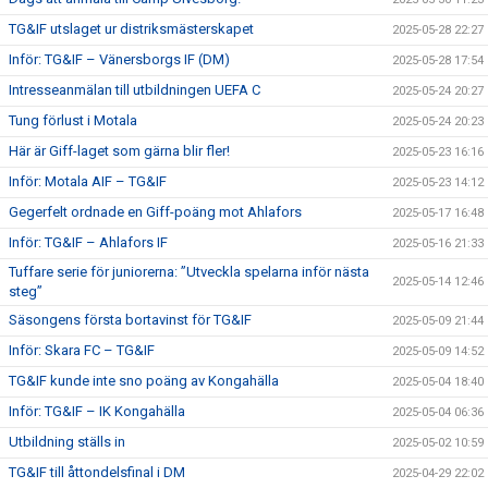
TG&IF utslaget ur distriksmästerskapet
2025-05-28 22:27
Inför: TG&IF – Vänersborgs IF (DM)
2025-05-28 17:54
Intresseanmälan till utbildningen UEFA C
2025-05-24 20:27
Tung förlust i Motala
2025-05-24 20:23
Här är Giff-laget som gärna blir fler!
2025-05-23 16:16
Inför: Motala AIF – TG&IF
2025-05-23 14:12
Gegerfelt ordnade en Giff-poäng mot Ahlafors
2025-05-17 16:48
Inför: TG&IF – Ahlafors IF
2025-05-16 21:33
Tuffare serie för juniorerna: ”Utveckla spelarna inför nästa
2025-05-14 12:46
steg”
Säsongens första bortavinst för TG&IF
2025-05-09 21:44
Inför: Skara FC – TG&IF
2025-05-09 14:52
TG&IF kunde inte sno poäng av Kongahälla
2025-05-04 18:40
Inför: TG&IF – IK Kongahälla
2025-05-04 06:36
Utbildning ställs in
2025-05-02 10:59
TG&IF till åttondelsfinal i DM
2025-04-29 22:02