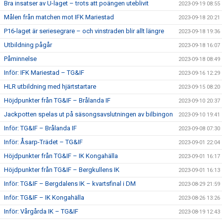
Bra insatser av U-laget – trots att poängen uteblivit
2023-09-19 08:55
Målen från matchen mot IFK Mariestad
2023-09-18 20:21
P16-laget är seriesegrare – och vinstraden blir allt längre
2023-09-18 19:36
Utbildning pågår
2023-09-18 16:07
Påminnelse
2023-09-18 08:49
Inför: IFK Mariestad – TG&IF
2023-09-16 12:29
HLR utbildning med hjärtstartare
2023-09-15 08:20
Höjdpunkter från TG&IF – Brålanda IF
2023-09-10 20:37
Jackpotten spelas ut på säsongsavslutningen av bilbingon
2023-09-10 19:41
Inför: TG&IF – Brålanda IF
2023-09-08 07:30
Inför: Åsarp-Trädet – TG&IF
2023-09-01 22:04
Höjdpunkter från TG&IF – IK Kongahälla
2023-09-01 16:17
Höjdpunkter från TG&IF – Bergkullens IK
2023-09-01 16:13
Inför: TG&IF – Bergdalens IK – kvartsfinal i DM
2023-08-29 21:59
Inför: TG&IF – IK Kongahälla
2023-08-26 13:26
Inför: Vårgårda IK – TG&IF
2023-08-19 12:43