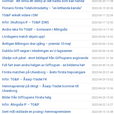
Sörman: ”Att vinna ett derby är det bästa som kan hända”
2022-05-20 17:28
Florians första Tidaholmsderby – ”en kittlande känsla”
2022-05-19 20:35
TG&IF enkelt vidare i DM
2022-05-17 22:04
Inför: Skultorps IF – TG&IF (DM)
2022-05-17 10:35
Andra raka för TG&IF – bortavann i Allingsås
2022-05-14 17:50
Lördagens match skjuts upp!
2022-05-06 14:42
Äntligen Bilbingon drar igång – premiär 10 maj!
2022-05-06 13:02
Dubbla Giff-segrar i inledningen av U-lagsserien
2022-05-04 16:34
Glädje och jubel - stort bildspel från Giffcupens avgörande
2022-05-01 21:34
Full fart även andra helgen av Giffcupen - se bilderna här!
2022-04-30 15:23
Första matchen på Ulvesborg – årets första trepoängare
2022-04-29 21:44
Inför: TG&IF – Åsarp-Trädet FK
2022-04-29 10:02
Hemmapremiär på riktigt – Åsarp-Trädet kommer till
2022-04-24 15:56
Ulvesborg
Bilder från Giffcupens första helg
2022-04-24 15:50
Inför: Alingsås IF – TG&IF
2022-04-22 13:27
Sent mål räddade en poäng i hemmapremiären
2022-04-15 16:08