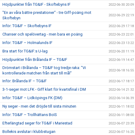
Höjdpunkter från TG&IF - Skoftebyns IF
2022-06-30 20:09
"En av våra bättre prestationer" - tre Giff-poäng mot
2022-06-29 22:19
Skoftebyn
Inför: TG&IF – Skoftebyns IF
2022-06-29 17:18
Chanser och spelövertag - men bara en poäng
2022-06-23 22:01
Inför: TG&IF – Holmalunds IF
2022-06-23 13:22
Bra start för TG&IF:s U-lag
2022-06-20 11:19
Höjdpunkter från Brålanda IF – TG&IF
2022-06-19 14:47
Drömstart i Brålanda – TG&IF tog tredje raka: ”Vi
2022-06-18 16:55
kontrollerade matchen från start till mål”
Inför: Brålanda IF – TG&IF
2022-06-17 18:17
3-1-seger mot LFK - Giff klart för kvartsfinal i DM
2022-06-14 21:32
Inför: TG&IF – Lidköpings FK (DM)
2022-06-14 06:39
Ny seger - men det dröjde till sista minuten
2022-06-11 18:02
Inför: TG&IF – Trollhättans BoIS
2022-06-11 08:00
Efterlängtad seger för TG&IF i Mariestad
2022-06-07 23:39
Bollekis avslutar i klubbstugan
2022-06-07 16:25