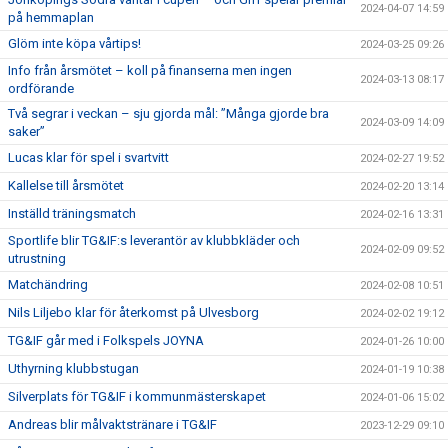
2024-04-07 14:59
på hemmaplan
Glöm inte köpa vårtips!
2024-03-25 09:26
Info från årsmötet – koll på finanserna men ingen
2024-03-13 08:17
ordförande
Två segrar i veckan – sju gjorda mål: ”Många gjorde bra
2024-03-09 14:09
saker”
Lucas klar för spel i svartvitt
2024-02-27 19:52
Kallelse till årsmötet
2024-02-20 13:14
Inställd träningsmatch
2024-02-16 13:31
Sportlife blir TG&IF:s leverantör av klubbkläder och
2024-02-09 09:52
utrustning
Matchändring
2024-02-08 10:51
Nils Liljebo klar för återkomst på Ulvesborg
2024-02-02 19:12
TG&IF går med i Folkspels JOYNA
2024-01-26 10:00
Uthyrning klubbstugan
2024-01-19 10:38
Silverplats för TG&IF i kommunmästerskapet
2024-01-06 15:02
Andreas blir målvaktstränare i TG&IF
2023-12-29 09:10