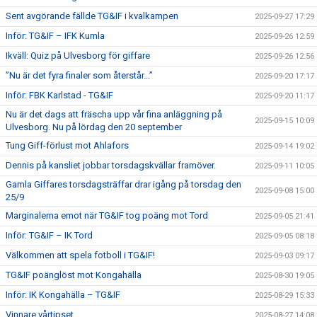
Sent avgörande fällde TG&IF i kvalkampen
2025-09-27 17:29
Inför: TG&IF – IFK Kumla
2025-09-26 12:59
Ikväll: Quiz på Ulvesborg för giffare
2025-09-26 12:56
”Nu är det fyra finaler som återstår...”
2025-09-20 17:17
Inför: FBK Karlstad - TG&IF
2025-09-20 11:17
Nu är det dags att fräscha upp vår fina anläggning på
2025-09-15 10:09
Ulvesborg. Nu på lördag den 20 september
Tung Giff-förlust mot Ahlafors
2025-09-14 19:02
Dennis på kansliet jobbar torsdagskvällar framöver.
2025-09-11 10:05
Gamla Giffares torsdagsträffar drar igång på torsdag den
2025-09-08 15:00
25/9
Marginalerna emot när TG&IF tog poäng mot Tord
2025-09-05 21:41
Inför: TG&IF – IK Tord
2025-09-05 08:18
Välkommen att spela fotboll i TG&IF!
2025-09-03 09:17
TG&IF poänglöst mot Kongahälla
2025-08-30 19:05
Inför: IK Kongahälla – TG&IF
2025-08-29 15:33
Vinnare vårtipset
2025-08-27 14:08