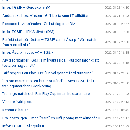
Inför: TG&IF – Gerdskens BK
2022-08-26 14:10
Andra raka höst-vinsten - Giff bortavann i Trollhättan
2022-08-21 16:23
Respass i kvartsfinalen - Giff utslaget ur DM
2022-08-16 21:47
Inför: TG&IF – IFK Skövde (DM)
2022-08-16 11:08
Perfekt start på hösten – TG&IF vann i Åsarp: ”Vår match
2022-08-12 21:30
från start till slut”
Inför: Åsarp-Trädet FK – TG&IF
2022-08-12 16:18
Arvid förstärker TG&IF:s målvaktssida: ”Kul och lärorikt att
2022-08-09 13:15
testa på något nytt”
Giff-seger i Fair Play Cup: ”En väl genomförd turnering”
2022-08-07 20:36
”En bra match mot ett bra motstånd” – Men TG&IF föll i
2022-08-02 22:30
träningsmatchen i Jönköping
Träningsmatch och Fair Play Cup innan höstpremiären
2022-07-22 11:23
Vinnare i vårtipset
2022-07-07 21:13
Kepsar o hattar
2022-07-06 08:45
Bra insats igen – men ”bara” en Giff-poäng mot Alingsås IF
2022-07-02 19:17
Inför: TG&IF – Alingsås IF
2022-07-01 11:22