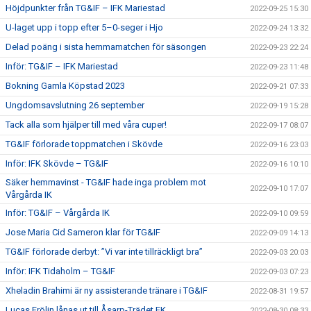
Höjdpunkter från TG&IF – IFK Mariestad
2022-09-25 15:30
U-laget upp i topp efter 5–0-seger i Hjo
2022-09-24 13:32
Delad poäng i sista hemmamatchen för säsongen
2022-09-23 22:24
Inför: TG&IF – IFK Mariestad
2022-09-23 11:48
Bokning Gamla Köpstad 2023
2022-09-21 07:33
Ungdomsavslutning 26 september
2022-09-19 15:28
Tack alla som hjälper till med våra cuper!
2022-09-17 08:07
TG&IF förlorade toppmatchen i Skövde
2022-09-16 23:03
Inför: IFK Skövde – TG&IF
2022-09-16 10:10
Säker hemmavinst - TG&IF hade inga problem mot
2022-09-10 17:07
Vårgårda IK
Inför: TG&IF – Vårgårda IK
2022-09-10 09:59
Jose Maria Cid Sameron klar för TG&IF
2022-09-09 14:13
TG&IF förlorade derbyt: ”Vi var inte tillräckligt bra”
2022-09-03 20:03
Inför: IFK Tidaholm – TG&IF
2022-09-03 07:23
Xheladin Brahimi är ny assisterande tränare i TG&IF
2022-08-31 19:57
Lucas Frölin lånas ut till Åsarp-Trädet FK
2022-08-30 08:33