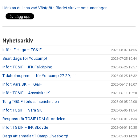
Här kan du läsa vad Västgöta-Bladet skriver om turneringen.
CUPER ARBETSBESKRIVNING
PLANSCHEMA
Nyhetsarkiv
Inför: IF Haga – TG&IF
2026-08-07 14:55
Snart dags för Youcamp!
2026-07-25 10:44
Inför: TG&IF – IFK Falköping
2026-06-26 12:57
TIdaholmspremiär för Youcamp 27-29 juli
2026-06-25 18:32
Inför: Vara SK – TG&IF
2026-06-17 16:07
Inför: TG&IF – Assyriska IK
2026-06-11 15:20
Tung TG&IF-förlust i seriefinalen
2026-06-05 22:08
Inför: TG&IF – Vara SK
2026-06-05 11:54
Respass för TG&IF i DM-åttondelen
2026-06-01 21:34
Inför: TG&IF – IFK Skövde
2026-06-01 10:35
Dags att anmäla till Camp Ulvesborg!
2026-05-30 14:23