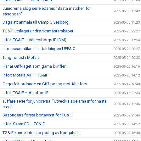
2025-05-30 17:00
Juniorerna slog serieledaren: ”Bästa matchen för
2025-05-30 11:42
säsongen”
Dags att anmäla till Camp Ulvesborg!
2025-05-30 11:23
TG&IF utslaget ur distriksmästerskapet
2025-05-28 22:27
Inför: TG&IF – Vänersborgs IF (DM)
2025-05-28 17:54
Intresseanmälan till utbildningen UEFA C
2025-05-24 20:27
Tung förlust i Motala
2025-05-24 20:23
Här är Giff-laget som gärna blir fler!
2025-05-23 16:16
Inför: Motala AIF – TG&IF
2025-05-23 14:12
Gegerfelt ordnade en Giff-poäng mot Ahlafors
2025-05-17 16:48
Inför: TG&IF – Ahlafors IF
2025-05-16 21:33
Tuffare serie för juniorerna: ”Utveckla spelarna inför nästa
2025-05-14 12:46
steg”
Säsongens första bortavinst för TG&IF
2025-05-09 21:44
Inför: Skara FC – TG&IF
2025-05-09 14:52
TG&IF kunde inte sno poäng av Kongahälla
2025-05-04 18:40