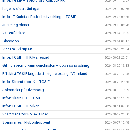
Inför: TG&IF – Sörstafors-Kolbäck FK
2024-09-14 12:07
Lagens sista träningar
2024-09-10 07:56
Inför: IF Karlstad Fotbollsutveckling – TG&IF
2024-09-08 09:48
Justering planer
2024-09-06 08:28
Vattenflaskor
2024-09-04 10:55
Glasögon
2024-09-04 08:17
Vinnare i Vårtipset
2024-09-03 21:34
Inför: TG&IF – IFK Mariestad
2024-08-29 20:51
Giff-juniorerna vann seriefinalen – upp i serieledning
2024-08-29 19:13
Effektivt TG&IF krigade till sig tre poäng i Värmland
2024-08-24 17:25
Inför: Strömtorps IK – TG&IF
2024-08-23 21:48
Solpaneler på Ulvesborg
2024-08-19 11:09
Inför: Skara FC – TG&IF
2024-08-16 11:52
Inför: TG&IF – IF Viken
2024-08-11 07:30
Snart dags för Bollekis igen!
2024-08-07 20:00
Sommarrea i klubbshoppen!
2024-08-07 13:48