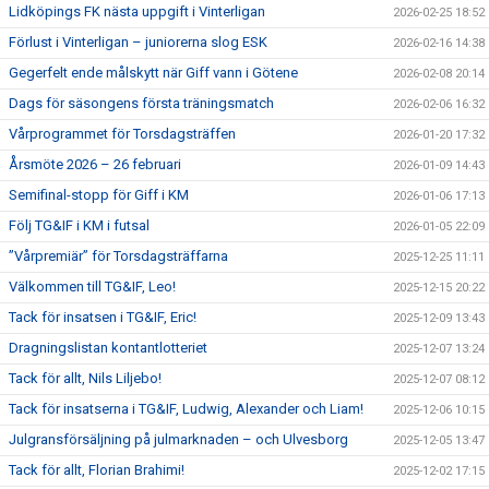
Lidköpings FK nästa uppgift i Vinterligan
2026-02-25 18:52
Förlust i Vinterligan – juniorerna slog ESK
2026-02-16 14:38
Gegerfelt ende målskytt när Giff vann i Götene
2026-02-08 20:14
Dags för säsongens första träningsmatch
2026-02-06 16:32
Vårprogrammet för Torsdagsträffen
2026-01-20 17:32
Årsmöte 2026 – 26 februari
2026-01-09 14:43
Semifinal-stopp för Giff i KM
2026-01-06 17:13
Följ TG&IF i KM i futsal
2026-01-05 22:09
”Vårpremiär” för Torsdagsträffarna
2025-12-25 11:11
Välkommen till TG&IF, Leo!
2025-12-15 20:22
Tack för insatsen i TG&IF, Eric!
2025-12-09 13:43
Dragningslistan kontantlotteriet
2025-12-07 13:24
Tack för allt, Nils Liljebo!
2025-12-07 08:12
Tack för insatserna i TG&IF, Ludwig, Alexander och Liam!
2025-12-06 10:15
Julgransförsäljning på julmarknaden – och Ulvesborg
2025-12-05 13:47
Tack för allt, Florian Brahimi!
2025-12-02 17:15