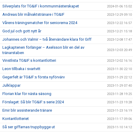
Silverplats för TG&IF i kommunmästerskapet
2024-01-06 15:02
Andreas blir målvaktstränare i TG&IF
2023-12-29 09:10
Vårens träningsmatcher för seniorerna 2024
2023-12-22 16:57
God jul och gott nytt år
2023-12-21 15:18
Johannes och Valmir – två återvändare klara för Giff
2023-12-08 17:47
Lagkaptenen förlänger – Axelsson blir en del av
2023-12-03 20:49
tränarstaben
Vinstlista TG&IF:s kontantlotteri
2023-12-02 16:16
Leon tillbaka i svartvitt
2023-11-30 22:10
Gegerfelt är TG&IF:s första nyförvärv
2023-11-29 22:12
Julklappar
2023-11-29 07:40
Florian klar för nästa säsong
2023-11-28 19:25
Förslaget: Så blir TG&IF:s serie 2024
2023-11-23 19:28
Emir blir assisterande tränare
2023-11-23 16:19
Kontantlotteriet
2023-11-17 09:06
Så ser giffarnas truppbygge ut
2023-11-10 14:12