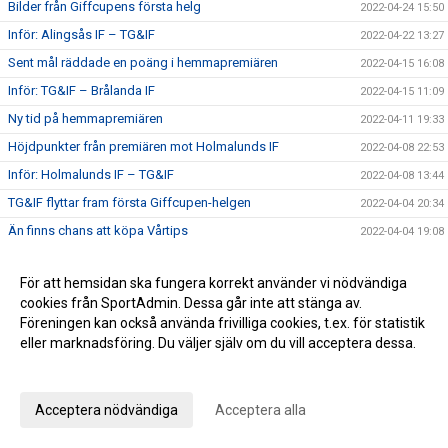
Bilder från Giffcupens första helg
2022-04-24 15:50
Inför: Alingsås IF – TG&IF
2022-04-22 13:27
Sent mål räddade en poäng i hemmapremiären
2022-04-15 16:08
Inför: TG&IF – Brålanda IF
2022-04-15 11:09
Ny tid på hemmapremiären
2022-04-11 19:33
Höjdpunkter från premiären mot Holmalunds IF
2022-04-08 22:53
Inför: Holmalunds IF – TG&IF
2022-04-08 13:44
TG&IF flyttar fram första Giffcupen-helgen
2022-04-04 20:34
Än finns chans att köpa Vårtips
2022-04-04 19:08
Välkommen till vår nya hemsida
2022-04-04 10:15
För att hemsidan ska fungera korrekt använder vi nödvändiga
Inför: TG&IF – Götene IF (träningsmatch)
2022-04-01 17:10
cookies från SportAdmin. Dessa går inte att stänga av.
Bra årspremiär av juniorlaget mot Folkabo
2022-03-24 16:48
Föreningen kan också använda frivilliga cookies, t.ex. för statistik
INFO Nya huvudentrèn
eller marknadsföring. Du väljer själv om du vill acceptera dessa.
2022-03-24 12:27
Anpassa dina val
Entrèn
2022-03-15 08:41
Inför: Husqvarna FF – TG&IF
2022-03-12 10:50
Acceptera nödvändiga
Acceptera alla
Inför: TG&IF – IK Gauthiod (träningsmatch)
2022-03-05 07:33