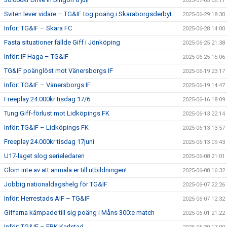
2025-07-03 06:11
Sviten lever vidare – TG&IF tog poäng i Skaraborgsderbyt
2025-06-29 18:30
Inför: TG&IF – Skara FC
2025-06-28 14:00
Fasta situationer fällde Giff i Jönköping
2025-06-25 21:38
Inför: IF Haga – TG&IF
2025-06-25 15:06
TG&IF poänglöst mot Vänersborgs IF
2025-06-19 23:17
Inför: TG&IF – Vänersborgs IF
2025-06-19 14:47
Freeplay 24.000kr tisdag 17/6
2025-06-16 18:09
Tung Giff-förlust mot Lidköpings FK
2025-06-13 22:14
Inför: TG&IF – Lidköpings FK
2025-06-13 13:57
Freeplay 24.000kr tisdag 17juni
2025-06-13 09:43
U17-laget slog serieledaren
2025-06-08 21:01
Glöm inte av att anmäla er till utbildningen!
2025-06-08 16:32
Jobbig nationaldagshelg för TG&IF
2025-06-07 22:26
Inför: Herrestads AIF – TG&IF
2025-06-07 12:32
Giffarna kämpade till sig poäng i Måns 300:e match
2025-06-01 21:22
Inför: TG&IF – FBK Karlstad