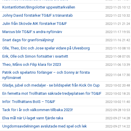
Kontantlotteri/Bingolotter uppesittarkvällen
2022-11-25 10:12
Johny David förstärker TG&IF:s tränarstab
2022-11-22 10:32
Julin från Skövde AIK förstärker TG&IF
2022-11-21 21:24
Marcus blir TG&IF:s andra nyförvärv
2022-11-17 19:55
Snart dags för granförsäljning!
2022-11-16 21:42
Olle, Theo, Eric och Jose spelar vidare på Ulvesborg
2022-11-10 08:10
Erik, Olle och Simon fortsätter i svartvitt
2022-11-08 07:05
Theo, Måns och Filip klara för 2023
2022-11-06 13:39
Patrik och spelartrio förlänger – och Sonny är första
2022-11-04 17:30
nyförvärvet
Glädje, jubel och medaljer - se bildspelet från Kick On Cup
2022-10-02 20:48
En femetta mot Trollhättan säkrade tredjeplatsen för TG&IF
2022-10-02 18:25
Inför: Trollhättans BoIS – TG&IF
2022-10-02 11:40
Tack för i år och välkommen tillbaka 2023!
2022-09-28 10:53
Elva mål när U-laget vann fjärde raka
2022-09-27 14:28
Ungdomsavdelningen avslutade med spel och lek
2022-09-27 14:22