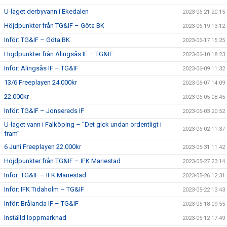
U-laget derbyvann i Ekedalen
2023-06-21 20:15
Höjdpunkter från TG&IF – Göta BK
2023-06-19 13:12
Inför: TG&IF – Göta BK
2023-06-17 15:25
Höjdpunkter från Alingsås IF – TG&IF
2023-06-10 18:23
Inför: Alingsås IF – TG&IF
2023-06-09 11:32
13/6 Freeplayen 24.000kr
2023-06-07 14:09
22.000kr
2023-06-05 08:45
Inför: TG&IF – Jonsereds IF
2023-06-03 20:52
U-laget vann i Falköping – ”Det gick undan ordentligt i
2023-06-02 11:37
fram”
6 Juni Freeplayen 22.000kr
2023-05-31 11:42
Höjdpunkter från TG&IF – IFK Mariestad
2023-05-27 23:14
Inför: TG&IF – IFK Mariestad
2023-05-26 12:31
Inför: IFK Tidaholm – TG&IF
2023-05-22 13:43
Inför: Brålanda IF – TG&IF
2023-05-18 09:55
Inställd loppmarknad
2023-05-12 17:49