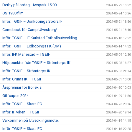
Derby på lördag | Avspark 15.00
2024-05-29 15:22
OS 1980 film
2024-05-24 10:26
Inför: TG&IF – Jönköpings Södra IF
2024-05-21 18:56
Comeback för Camp Ulvesborg!
2024-05-21 18:40
Inför: TG&IF – IF Karlstad Fotbollsutveckling
2024-05-18 17:22
Inför: TG&IF – Lidköpings FK (DM)
2024-05-14 14:32
Inför: IFK Mariestad – TG&IF
2024-05-09 12:30
Höjdpunkter från TG&IF – Strömtorps IK
2024-05-05 16:27
Inför: TG&IF – Strömtorps IK
2024-05-03 21:14
Inför: Grums IK – TG&IF
2024-05-01 10:00
Årspremiär för Bollekis
2024-04-30 10:03
Giffcupen 2024
2024-04-29 11:56
Inför: TG&IF – Skara FC
2024-04-23 20:16
Inför: IF Viken – TG&IF
2024-04-20 19:14
Välkommen på Utvecklingsmöte!
2024-04-19 14:15
Inför: TG&IF – Skara FC
2024-04-16 22:25