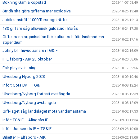
Bokning Gamla köpstad
2023-11-07 08:49
Stridh ska göra giffarna mer explosiva
2023-10-26 19:48
Jubileumsträff 1000 Torsdagsträffen
2023-10-26 12:13
130 giffare såg allsvensk guldstrid i Borås
2023-10-24 17:28
Giffcupens organisation fick kultur- och fritidsnämndens
2023-10-22 17:16
stipendium
Johny blir huvudtränare i TG&IF
2023-10-22 16:09
IF Elfsborg - AIK 23 oktober
2023-10-20 08:06
Fair play avslutning
2023-10-17 09:56
Ulvesborg Nyborg 2023
2023-10-09 10:46
Inför: Göta BK – TG&IF
2023-10-08 12:24
Ulvesborg/Nyborg fortsatt avstängda
2023-10-05 12:39
Ulvesborg/Nyborg avstängda
2023-10-03 12:09
Giff-laget såg landslaget möta världsmästarna
2023-10-02 17:33
Inför: TG&IF – Alingsås IF
2023-09-30 11:34
Inför: Jonsereds IF – TG&IF
2023-09-23 10:00
Biljetter IF Elfsborg - AIK
2023-09-22 11:00