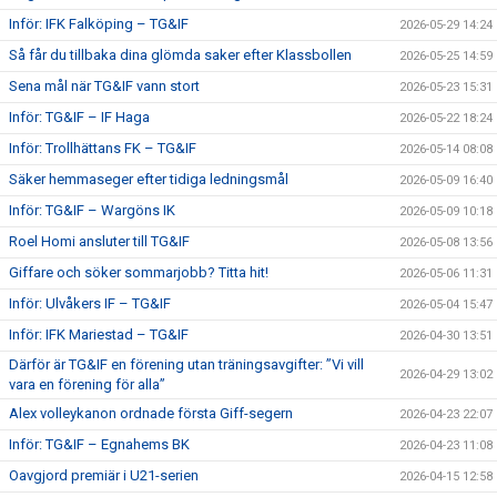
Inför: IFK Falköping – TG&IF
2026-05-29 14:24
Så får du tillbaka dina glömda saker efter Klassbollen
2026-05-25 14:59
Sena mål när TG&IF vann stort
2026-05-23 15:31
Inför: TG&IF – IF Haga
2026-05-22 18:24
Inför: Trollhättans FK – TG&IF
2026-05-14 08:08
Säker hemmaseger efter tidiga ledningsmål
2026-05-09 16:40
Inför: TG&IF – Wargöns IK
2026-05-09 10:18
Roel Homi ansluter till TG&IF
2026-05-08 13:56
Giffare och söker sommarjobb? Titta hit!
2026-05-06 11:31
Inför: Ulvåkers IF – TG&IF
2026-05-04 15:47
Inför: IFK Mariestad – TG&IF
2026-04-30 13:51
Därför är TG&IF en förening utan träningsavgifter: ”Vi vill
2026-04-29 13:02
vara en förening för alla”
Alex volleykanon ordnade första Giff-segern
2026-04-23 22:07
Inför: TG&IF – Egnahems BK
2026-04-23 11:08
Oavgjord premiär i U21-serien
2026-04-15 12:58