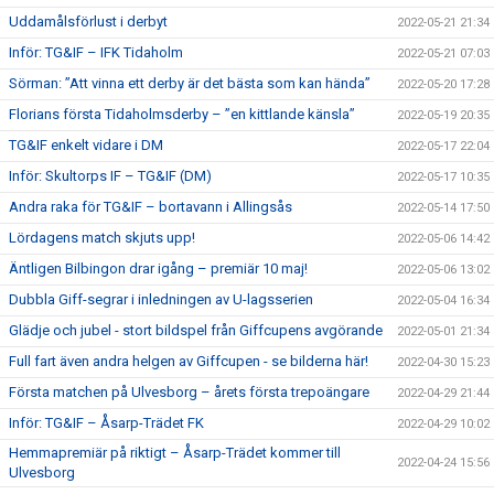
Uddamålsförlust i derbyt
2022-05-21 21:34
Inför: TG&IF – IFK Tidaholm
2022-05-21 07:03
Sörman: ”Att vinna ett derby är det bästa som kan hända”
2022-05-20 17:28
Florians första Tidaholmsderby – ”en kittlande känsla”
2022-05-19 20:35
TG&IF enkelt vidare i DM
2022-05-17 22:04
Inför: Skultorps IF – TG&IF (DM)
2022-05-17 10:35
Andra raka för TG&IF – bortavann i Allingsås
2022-05-14 17:50
Lördagens match skjuts upp!
2022-05-06 14:42
Äntligen Bilbingon drar igång – premiär 10 maj!
2022-05-06 13:02
Dubbla Giff-segrar i inledningen av U-lagsserien
2022-05-04 16:34
Glädje och jubel - stort bildspel från Giffcupens avgörande
2022-05-01 21:34
Full fart även andra helgen av Giffcupen - se bilderna här!
2022-04-30 15:23
Första matchen på Ulvesborg – årets första trepoängare
2022-04-29 21:44
Inför: TG&IF – Åsarp-Trädet FK
2022-04-29 10:02
Hemmapremiär på riktigt – Åsarp-Trädet kommer till
2022-04-24 15:56
Ulvesborg