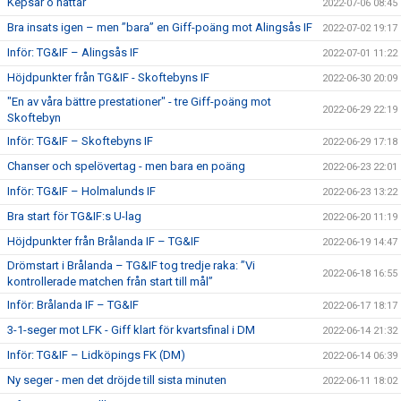
Kepsar o hattar
2022-07-06 08:45
Bra insats igen – men ”bara” en Giff-poäng mot Alingsås IF
2022-07-02 19:17
Inför: TG&IF – Alingsås IF
2022-07-01 11:22
Höjdpunkter från TG&IF - Skoftebyns IF
2022-06-30 20:09
"En av våra bättre prestationer" - tre Giff-poäng mot
2022-06-29 22:19
Skoftebyn
Inför: TG&IF – Skoftebyns IF
2022-06-29 17:18
Chanser och spelövertag - men bara en poäng
2022-06-23 22:01
Inför: TG&IF – Holmalunds IF
2022-06-23 13:22
Bra start för TG&IF:s U-lag
2022-06-20 11:19
Höjdpunkter från Brålanda IF – TG&IF
2022-06-19 14:47
Drömstart i Brålanda – TG&IF tog tredje raka: ”Vi
2022-06-18 16:55
kontrollerade matchen från start till mål”
Inför: Brålanda IF – TG&IF
2022-06-17 18:17
3-1-seger mot LFK - Giff klart för kvartsfinal i DM
2022-06-14 21:32
Inför: TG&IF – Lidköpings FK (DM)
2022-06-14 06:39
Ny seger - men det dröjde till sista minuten
2022-06-11 18:02