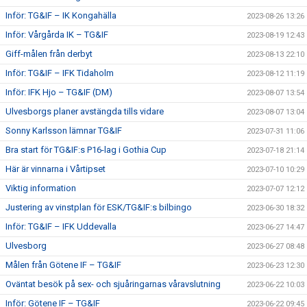
Inför: TG&IF – IK Kongahälla
2023-08-26 13:26
Inför: Vårgårda IK – TG&IF
2023-08-19 12:43
Giff-målen från derbyt
2023-08-13 22:10
Inför: TG&IF – IFK Tidaholm
2023-08-12 11:19
Inför: IFK Hjo – TG&IF (DM)
2023-08-07 13:54
Ulvesborgs planer avstängda tills vidare
2023-08-07 13:04
Sonny Karlsson lämnar TG&IF
2023-07-31 11:06
Bra start för TG&IF:s P16-lag i Gothia Cup
2023-07-18 21:14
Här är vinnarna i Vårtipset
2023-07-10 10:29
Viktig information
2023-07-07 12:12
Justering av vinstplan för ESK/TG&IF:s bilbingo
2023-06-30 18:32
Inför: TG&IF – IFK Uddevalla
2023-06-27 14:47
Ulvesborg
2023-06-27 08:48
Målen från Götene IF – TG&IF
2023-06-23 12:30
Oväntat besök på sex- och sjuåringarnas våravslutning
2023-06-22 10:03
Inför: Götene IF – TG&IF
2023-06-22 09:45