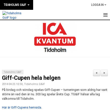
TIDAHOLMS G&IF
LOGGA IN
HEM
FÖRENINGSKALENDERN
NYHETER
KLUBBSTUGAN
KONTAKT
Tidaholms G&IF
<
>
Giff-Cupen hela helgen
FÖRENINGEN
2014-04-25 10:50, Tidaholms G&IF
SOUVENIRER
På lördag och söndag spelas Giff-Cupen – turneringen som aldrig har varit
större än vad den är nu. 303 lag spelar årets Cup. TG&IF hälsar alla lag
välkomna till Tidaholm.
GAMLA GIFFS TORSDAGSTRÄFFAR
Här är Giff-Cupens hemsida.
MATCHER