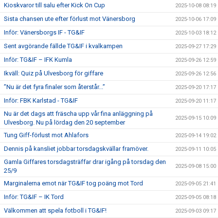
Kioskvaror till salu efter Kick On Cup
2025-10-08 08:19
Sista chansen ute efter förlust mot Vänersborg
2025-10-06 17:09
Inför: Vänersborgs IF - TG&IF
2025-10-03 18:12
Sent avgörande fällde TG&IF i kvalkampen
2025-09-27 17:29
Inför: TG&IF – IFK Kumla
2025-09-26 12:59
Ikväll: Quiz på Ulvesborg för giffare
2025-09-26 12:56
”Nu är det fyra finaler som återstår...”
2025-09-20 17:17
Inför: FBK Karlstad - TG&IF
2025-09-20 11:17
Nu är det dags att fräscha upp vår fina anläggning på
2025-09-15 10:09
Ulvesborg. Nu på lördag den 20 september
Tung Giff-förlust mot Ahlafors
2025-09-14 19:02
Dennis på kansliet jobbar torsdagskvällar framöver.
2025-09-11 10:05
Gamla Giffares torsdagsträffar drar igång på torsdag den
2025-09-08 15:00
25/9
Marginalerna emot när TG&IF tog poäng mot Tord
2025-09-05 21:41
Inför: TG&IF – IK Tord
2025-09-05 08:18
Välkommen att spela fotboll i TG&IF!
2025-09-03 09:17