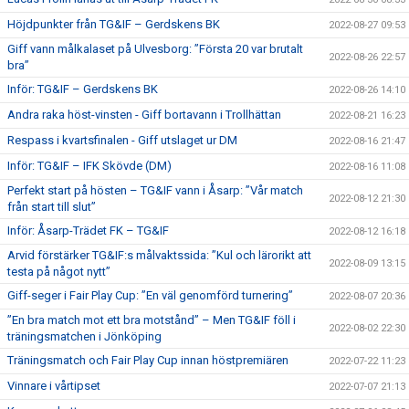
Höjdpunkter från TG&IF – Gerdskens BK
2022-08-27 09:53
Giff vann målkalaset på Ulvesborg: ”Första 20 var brutalt
2022-08-26 22:57
bra”
Inför: TG&IF – Gerdskens BK
2022-08-26 14:10
Andra raka höst-vinsten - Giff bortavann i Trollhättan
2022-08-21 16:23
Respass i kvartsfinalen - Giff utslaget ur DM
2022-08-16 21:47
Inför: TG&IF – IFK Skövde (DM)
2022-08-16 11:08
Perfekt start på hösten – TG&IF vann i Åsarp: ”Vår match
2022-08-12 21:30
från start till slut”
Inför: Åsarp-Trädet FK – TG&IF
2022-08-12 16:18
Arvid förstärker TG&IF:s målvaktssida: ”Kul och lärorikt att
2022-08-09 13:15
testa på något nytt”
Giff-seger i Fair Play Cup: ”En väl genomförd turnering”
2022-08-07 20:36
”En bra match mot ett bra motstånd” – Men TG&IF föll i
2022-08-02 22:30
träningsmatchen i Jönköping
Träningsmatch och Fair Play Cup innan höstpremiären
2022-07-22 11:23
Vinnare i vårtipset
2022-07-07 21:13