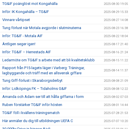
TG&IF poänglöst mot Kongahälla
2025-08-30 19:05
Inför: IK Kongahälla – TG&IF
2025-08-29 15:33
Vinnare vårtipset
2025-08-27 14:08
Tung förlust när Motala avgjorde i slutminuterna
2025-08-23 16:38
Inför: TG&IF - Motala AIF
2025-08-22 18:04
Äntligen seger igen!
2025-08-17 21:40
Inför: TG&IF – Herrestads AIF
2025-08-16 21:24
Ledarmöte om TG&IF:s arbete med att bli kvalitetsklubb
2025-08-15 11:22
Rapport från P15-lagets läger i Varberg: Träningar,
2025-08-14 11:37
lagbyggande och träff med en allsvensk giffare
Tung Giff-förlust i Skaraborgsderbyt
2025-08-08 21:09
Inför: Lidköpings FK – Tidaholms G&IF
2025-08-08 12:22
Amanda och Adam ser till att hålla giffarna i form
2025-08-02 07:03
Ruben förstärker TG&IF inför hösten
2025-08-01 14:44
TG&IF föll i kvällens träningsmatch
2025-07-28 21:53
Här anmäler du dig till utbildningen UEFA C
2025-07-07 10:20
30.000kr Drive in bingon 8 juli