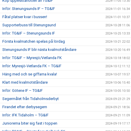
Köp uppesittarlotten av TG&IF
2024-11-05 13:30
Inför: Stenungsunds IF – TG&IF
2024-11-01 16:34
Fåtal platser kvar i bussen!
2024-11-01 10:37
Supporterbuss till Stenungsund
2024-10-28 11:06
Inför: TG&IF – Stenungsunds IF
2024-10-25 13:33
Första kvalmatchen spelas på lördag
2024-10-21 22:02
Stenungsunds IF blir nästa kvalmotståndare
2024-10-20 16:49
Inför: TG&IF – Myresjö/Vetlanda FK
2024-10-18 18:02
Inför: Myresjö-Vetlanda FK – TG&IF
2024-10-12 11:12
Häng med och se giffarna kvala!
2024-10-07 19:57
Klart med kvalmotståndare
2024-10-06 15:40
Inför: Götene IF – TG&IF
2024-10-05 10:50
Segermålet från Tidaholmsderbyt
2024-09-23 21:29
Firandet efter derbysegern
2024-09-21 18:56
Inför: IFK Tidaholm – TG&IF
2024-09-21 11:09
Juniorerna biter sig fast i toppen
2024-09-19 17:17