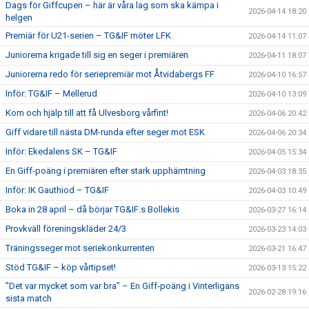
Dags för Giffcupen – här är våra lag som ska kämpa i
2026-04-14 18:20
helgen
Premiär för U21-serien – TG&IF möter LFK
2026-04-14 11:07
Juniorerna krigade till sig en seger i premiären
2026-04-11 18:07
Juniorerna redo för seriepremiär mot Åtvidabergs FF
2026-04-10 16:57
Inför: TG&IF – Mellerud
2026-04-10 13:09
Kom och hjälp till att få Ulvesborg vårfint!
2026-04-06 20:42
Giff vidare till nästa DM-runda efter seger mot ESK
2026-04-06 20:34
Inför: Ekedalens SK – TG&IF
2026-04-05 15:34
En Giff-poäng i premiären efter stark upphämtning
2026-04-03 18:35
Inför: IK Gauthiod – TG&IF
2026-04-03 10:49
Boka in 28 april – då börjar TG&IF:s Bollekis
2026-03-27 16:14
Provkväll föreningskläder 24/3
2026-03-23 14:03
Träningsseger mot seriekonkurrenten
2026-03-21 16:47
Stöd TG&IF – köp vårtipset!
2026-03-13 15:22
”Det var mycket som var bra” – En Giff-poäng i Vinterligans
2026-02-28 19:16
sista match