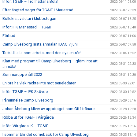
Inför: TG&IF – Trollhättans BoIS
2022-06-11 08:00
Efterlängtad seger för TG&IF i Mariestad
2022-06-07 23:39
Bollekis avslutar i klubbstugan
2022-06-07 16:25
Inför: IFK Mariestad – TG&IF
2022-06-07 15:40
Förbud
2022-06-07 11:06
Camp Ulvesborg sista anmälan IDAG 7 juni
2022-06-07 07:58
Tack till alla som arbetat med den nya entrén!
2022-06-04 13:52
Klart med program till Camp Ulvesborg – glöm inte att
2022-05-31 22:33
anmäla!
Sommaruppehåll 2022
2022-05-31 10:30
En bra halvlek räckte inte mot serieledaren
2022-05-30 22:01
Inför: TG&IF – IFK Skövde
2022-05-30 12:52
Påminnelse Camp Ulvesborg
2022-05-29 08:16
Johan Åhnborg kliver av uppdraget som Giff-tränare
2022-05-28 19:28
Ribba ut för TG&IF i Vårgårda
2022-05-26 15:34
Inför: Vårgårda IK – TG&IF
2022-05-26 10:16
I sommar blir det comeback för Camp Ulvesborg
2022-05-23 16:14