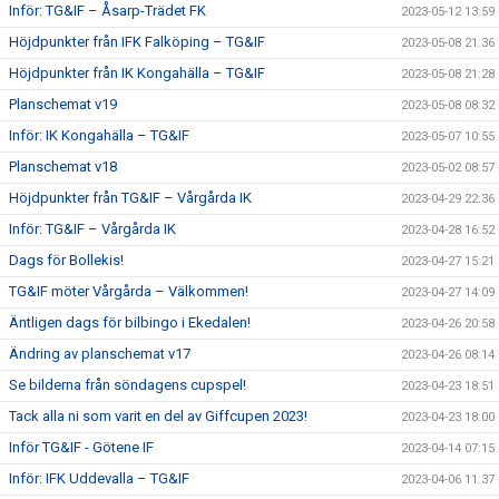
Inför: TG&IF – Åsarp-Trädet FK
2023-05-12 13:59
Höjdpunkter från IFK Falköping – TG&IF
2023-05-08 21:36
Höjdpunkter från IK Kongahälla – TG&IF
2023-05-08 21:28
Planschemat v19
2023-05-08 08:32
Inför: IK Kongahälla – TG&IF
2023-05-07 10:55
Planschemat v18
2023-05-02 08:57
Höjdpunkter från TG&IF – Vårgårda IK
2023-04-29 22:36
Inför: TG&IF – Vårgårda IK
2023-04-28 16:52
Dags för Bollekis!
2023-04-27 15:21
TG&IF möter Vårgårda – Välkommen!
2023-04-27 14:09
Äntligen dags för bilbingo i Ekedalen!
2023-04-26 20:58
Ändring av planschemat v17
2023-04-26 08:14
Se bilderna från söndagens cupspel!
2023-04-23 18:51
Tack alla ni som varit en del av Giffcupen 2023!
2023-04-23 18:00
Inför TG&IF - Götene IF
2023-04-14 07:15
Inför: IFK Uddevalla – TG&IF
2023-04-06 11:37