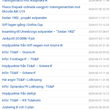
Träningsmatch mot Assyriska IK
2024-08-04 11:38
Theos frispark ordnade oavgjort i träningsmatchen mot
2024-07-30 22:29
Skövde AIK U19
Sedan 1902 , projekt solpaneler.
2024-07-17 07:17
Giff-lagen igång i Gothia Cup
2024-07-15 12:53
Insamling till Ulvesborgs solpaneler – ”Sedan 1902”
2024-07-07 08:01
Jackpott 20.000kr 9 juli
2024-07-03 11:59
Höjdpunkter från Giff-segern mot Grums IK
2024-06-29 21:35
Inför: TG&IF – Grums IK
2024-06-29 09:02
Inför: Forshaga IF – TG&IF
2024-06-19 13:05
Höjdpunkter från TG&IF – Götene IF
2024-06-15 16:07
Inför: TG&IF – Götene IF
2024-06-14 11:02
Här avgör TG&IF i Lidköping
2024-06-11 21:46
Inför: Syrianska FK Lidköping - TG&IF
2024-06-07 21:50
Höjdpunkter från derbyt
2024-06-02 12:12
Inför: TG&IF – IFK Tidaholm
2024-05-31 19:02
Justering B och C-plan
2024-05-30 09:45