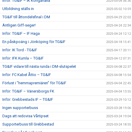
Inför: TG&IF – IK Kongahälla
2025-05-04 06:36
Utbildning ställs in
2025-05-02 10:59
TG&IF till åttondelsfinal i DM
2025-04-29 22:02
Äntligen Giff-seger!
2025-04-24 22:34
Inför: TG&IF – IF Haga
2025-04-24 12:12
En påskpoäng i Jönköping för TG&IF
2025-04-18 15:41
Inför: IK Tord - TG&IF
2025-04-17 20:11
Inför: IFK Kumla – TG&IF
2025-04-12 07:31
TG&IF vidare till nästa runda i DM-slutspelet
2025-04-08 22:37
Inför: FC Kabel Åttio – TG&IF
2025-04-08 15:54
Förlust i ”hemmapremiären” för TG&IF
2025-04-04 22:45
Inför: TG&IF – Vänersborgs FK
2025-04-04 13:55
Inför: Grebbestads IF – TG&IF
2025-03-29 10:12
Ingen supporterbuss
2025-03-28 19:06
Dags att redovisa Vårtipset
2025-03-24 19:04
Supporterbuss till Grebbestad
2025-03-24 18:55