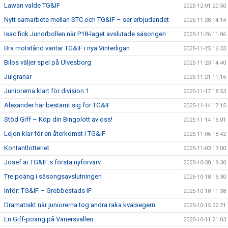
Lawan valde TG&IF
2025-12-01 20:50
Nytt samarbete mellan STC och TG&IF – ser erbjudandet
2025-11-28 14:14
Isac fick Junorbollen när P18-laget avslutade säsongen
2025-11-26 11:06
Bra motstånd väntar TG&IF i nya Vinterligan
2025-11-25 16:33
Bilos väljer spel på Ulvesborg
2025-11-23 14:40
Julgranar
2025-11-21 11:16
Juniorerna klart för division 1
2025-11-17 18:53
Alexander har bestämt sig för TG&IF
2025-11-14 17:15
Stöd Giff – Köp din Bingolott av oss!
2025-11-14 16:01
Lejon klar för en återkomst i TG&IF
2025-11-06 18:42
Kontantlotteriet
2025-11-03 13:00
Josef är TG&IF:s första nyförvärv
2025-10-30 19:30
Tre poäng i säsongsavslutningen
2025-10-18 16:30
Inför: TG&IF – Grebbestads IF
2025-10-18 11:38
Dramatiskt när juniorerna tog andra raka kvalsegern
2025-10-15 22:21
En Giff-poäng på Vänersvallen
2025-10-11 21:03