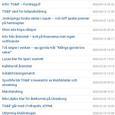
Inför: TG&IF – Forshaga IF
2024-04-14 09:26
TG&IF värd för ledarutbildning
2024-04-13 12:30
Jönköpings Södra väntar i cupen – och Giff spelar premiär
2024-04-07 14:59
på hemmaplan
Glöm inte köpa vårtips!
2024-03-25 09:26
Info från årsmötet – koll på finanserna men ingen
2024-03-13 08:17
ordförande
Två segrar i veckan – sju gjorda mål: ”Många gjorde bra
2024-03-09 14:09
saker”
Lucas klar för spel i svartvitt
2024-02-27 19:52
Kallelse till årsmötet
2024-02-20 13:14
Inställd träningsmatch
2024-02-16 13:31
Sportlife blir TG&IF:s leverantör av klubbkläder och
2024-02-09 09:52
utrustning
Matchändring
2024-02-08 10:51
Nils Liljebo klar för återkomst på Ulvesborg
2024-02-02 19:12
TG&IF går med i Folkspels JOYNA
2024-01-26 10:00
Uthyrning klubbstugan
2024-01-19 10:38