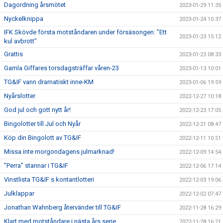
Dagordning årsmötet
2023-01-29 11:35
Nyckelknippa
2023-01-24 10:37
IFK Skövde första motståndaren under försäsongen: ”Ett
2023-01-23 15:12
kul avbrott”
Grattis
2023-01-23 08:33
Gamla Giffares torsdagsträffar våren-23
2023-01-13 10:01
TG&IF vann dramatiskt inne-KM
2023-01-06 19:59
Nyårslotter
2022-12-27 10:18
God jul och gott nytt år!
2022-12-23 17:05
Bingolotter till Jul och Nyår
2022-12-21 08:47
Köp din Bingolott av TG&IF
2022-12-11 10:51
Missa inte morgondagens julmarknad!
2022-12-09 14:54
”Perra” stannar i TG&IF
2022-12-06 17:14
Vinstlista TG&IF:s kontantlotteri
2022-12-03 19:06
Julklappar
2022-12-02 07:47
Jonathan Wahnberg återvänder till TG&IF
2022-11-28 16:29
Klart med motståndare i nästa års serie
2022-11-28 16:21