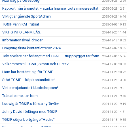
Fixardag på Ulvesborg!
2025-03-23 12:29
Rapport från årsmötet – starka finanser trots minusresultat
2025-02-28 12:51
Viktigt angående SportAdmin
2025-01-29 16:46
TG&IF vann KM i futsal
2025-01-06 19:13
VIKTIG INFO LARM,LÄS.
2024-12-20 11:44
Informationskväll droger
2024-12-18 18:32
Dragningslista kontantlotteriet 2024
2024-12-07 19:35
Tolv spelare har förlängt med TG&IF – truppbygget tar form
2024-12-06 15:06
Välkommen till TG&IF, Simon och Gustav!
2024-12-03 20:03
Liam har bestämt sig för TG&IF
2024-11-28 20:22
Stöd TG&IF – köp kontantlotten!
2024-11-28 13:50
Vintererbjudande i klubbshoppen!
2024-11-24 19:01
Tränarteamet tar form
2024-11-21 19:46
Ludwig är TG&IF:s första nyförvärv
2024-11-20 19:19
Johny David förlänger med TG&IF
2024-11-20 14:51
TG&IF sörjer bortgånge ”Hacke”
2024-11-18 19:55