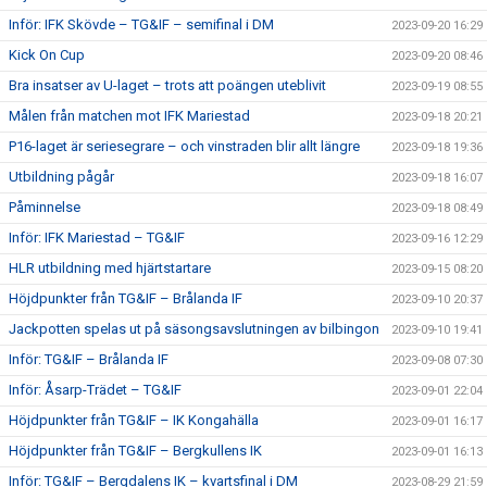
Inför: IFK Skövde – TG&IF – semifinal i DM
2023-09-20 16:29
Kick On Cup
2023-09-20 08:46
Bra insatser av U-laget – trots att poängen uteblivit
2023-09-19 08:55
Målen från matchen mot IFK Mariestad
2023-09-18 20:21
P16-laget är seriesegrare – och vinstraden blir allt längre
2023-09-18 19:36
Utbildning pågår
2023-09-18 16:07
Påminnelse
2023-09-18 08:49
Inför: IFK Mariestad – TG&IF
2023-09-16 12:29
HLR utbildning med hjärtstartare
2023-09-15 08:20
Höjdpunkter från TG&IF – Brålanda IF
2023-09-10 20:37
Jackpotten spelas ut på säsongsavslutningen av bilbingon
2023-09-10 19:41
Inför: TG&IF – Brålanda IF
2023-09-08 07:30
Inför: Åsarp-Trädet – TG&IF
2023-09-01 22:04
Höjdpunkter från TG&IF – IK Kongahälla
2023-09-01 16:17
Höjdpunkter från TG&IF – Bergkullens IK
2023-09-01 16:13
Inför: TG&IF – Bergdalens IK – kvartsfinal i DM
2023-08-29 21:59