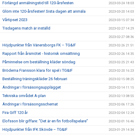
Förlängd anmälningstid till 120-årsfesten
2023-03-24 18:03
Glöm inte 120-årsfesten! Sista dagen att anmäla
2023-03-20 14:03
Vårtipset 2023
2023-03-15 07:34
Tisdagens match är inställd
2023-02-27 14:29
2023-02-27 08:36
Höjdpunkter från Vänersborgs FK – TG&IF
2023-02-26 21:51
Rapport från årsmötet - historisk omsättning
2023-02-26 14:35
Påminnelse om beställning kläder söndag
2023-02-25 21:43
Bröderna Fransson klara för spel i TG&IF
2023-02-20 16:23
Beställning träningskläder 26 februari
2023-02-15 08:25
Ändringar i försäsongsupplägget
2023-02-14 11:15
Tekniska området A-plan
2023-02-13 08:55
Ändringar i försäsongsschemat
2023-02-06 17:26
Fira Giff 120 år
2023-02-04 12:24
Elofsson blir giffare: ”Det är en fin fotbollspelare”
2023-02-01 16:46
Höjdpunkter från IFK Skövde – TG&IF
2023-01-29 14:34