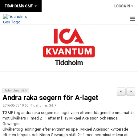
TIDAHOLMS G&IF
LOGGA IN
HEM
FÖRENINGSKALENDERN
NYHETER
KLUBBSTUGAN
KONTAKT
Tidaholms G&IF
<
>
Andra raka segern för A-laget
FÖRENINGEN
2016-05-05 19:50, Tidaholms G&IF
SOUVENIRER
TG&IF tog andra raka segern när laget vann eftermiddagens hemmamatch
mot Ulvåkers IF med 2–1 efter mål av Mikael Axelsson och Ninos
Gewargis.
GAMLA GIFFS TORSDAGSTRÄFFAR
Ulvåker tog ledningen efter en timmes spel. Mikael Axelsson kvitterade
efter en frispark och Ninos Gewargis sköt 2–1 med sex minuter kvar att
MATCHER