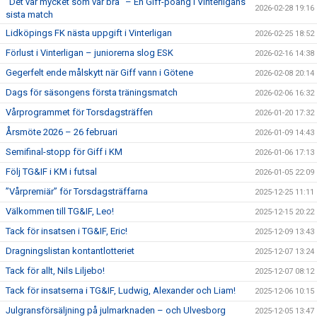
”Det var mycket som var bra” – En Giff-poäng i Vinterligans
2026-02-28 19:16
sista match
Lidköpings FK nästa uppgift i Vinterligan
2026-02-25 18:52
Förlust i Vinterligan – juniorerna slog ESK
2026-02-16 14:38
Gegerfelt ende målskytt när Giff vann i Götene
2026-02-08 20:14
Dags för säsongens första träningsmatch
2026-02-06 16:32
Vårprogrammet för Torsdagsträffen
2026-01-20 17:32
Årsmöte 2026 – 26 februari
2026-01-09 14:43
Semifinal-stopp för Giff i KM
2026-01-06 17:13
Följ TG&IF i KM i futsal
2026-01-05 22:09
”Vårpremiär” för Torsdagsträffarna
2025-12-25 11:11
Välkommen till TG&IF, Leo!
2025-12-15 20:22
Tack för insatsen i TG&IF, Eric!
2025-12-09 13:43
Dragningslistan kontantlotteriet
2025-12-07 13:24
Tack för allt, Nils Liljebo!
2025-12-07 08:12
Tack för insatserna i TG&IF, Ludwig, Alexander och Liam!
2025-12-06 10:15
Julgransförsäljning på julmarknaden – och Ulvesborg
2025-12-05 13:47