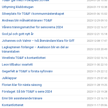
TG&IF går med i Folkspels JOYNA
2024-01-26 10:00
Uthyrning klubbstugan
2024-01-19 10:38
Silverplats för TG&IF i kommunmästerskapet
2024-01-06 15:02
Andreas blir målvaktstränare i TG&IF
2023-12-29 09:10
Vårens träningsmatcher för seniorerna 2024
2023-12-22 16:57
God jul och gott nytt år
2023-12-21 15:18
Johannes och Valmir – två återvändare klara för Giff
2023-12-08 17:47
Lagkaptenen förlänger – Axelsson blir en del av
2023-12-03 20:49
tränarstaben
Vinstlista TG&IF:s kontantlotteri
2023-12-02 16:16
Leon tillbaka i svartvitt
2023-11-30 22:10
Gegerfelt är TG&IF:s första nyförvärv
2023-11-29 22:12
Julklappar
2023-11-29 07:40
Florian klar för nästa säsong
2023-11-28 19:25
Förslaget: Så blir TG&IF:s serie 2024
2023-11-23 19:28
Emir blir assisterande tränare
2023-11-23 16:19
Kontantlotteriet
2023-11-17 09:06