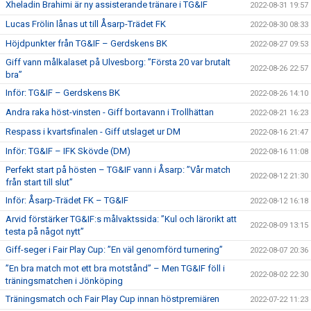
Xheladin Brahimi är ny assisterande tränare i TG&IF
2022-08-31 19:57
Lucas Frölin lånas ut till Åsarp-Trädet FK
2022-08-30 08:33
Höjdpunkter från TG&IF – Gerdskens BK
2022-08-27 09:53
Giff vann målkalaset på Ulvesborg: ”Första 20 var brutalt
2022-08-26 22:57
bra”
Inför: TG&IF – Gerdskens BK
2022-08-26 14:10
Andra raka höst-vinsten - Giff bortavann i Trollhättan
2022-08-21 16:23
Respass i kvartsfinalen - Giff utslaget ur DM
2022-08-16 21:47
Inför: TG&IF – IFK Skövde (DM)
2022-08-16 11:08
Perfekt start på hösten – TG&IF vann i Åsarp: ”Vår match
2022-08-12 21:30
från start till slut”
Inför: Åsarp-Trädet FK – TG&IF
2022-08-12 16:18
Arvid förstärker TG&IF:s målvaktssida: ”Kul och lärorikt att
2022-08-09 13:15
testa på något nytt”
Giff-seger i Fair Play Cup: ”En väl genomförd turnering”
2022-08-07 20:36
”En bra match mot ett bra motstånd” – Men TG&IF föll i
2022-08-02 22:30
träningsmatchen i Jönköping
Träningsmatch och Fair Play Cup innan höstpremiären
2022-07-22 11:23