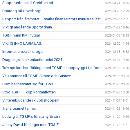
Supporterbuss till Grebbestad
2025-03-24 18:55
Fixardag på Ulvesborg!
2025-03-23 12:29
Rapport från årsmötet – starka finanser trots minusresultat
2025-02-28 12:51
Viktigt angående SportAdmin
2025-01-29 16:46
TG&IF vann KM i futsal
2025-01-06 19:13
VIKTIG INFO LARM,LÄS.
2024-12-20 11:44
Informationskväll droger
2024-12-18 18:32
Dragningslista kontantlotteriet 2024
2024-12-07 19:35
Tolv spelare har förlängt med TG&IF – truppbygget tar form
2024-12-06 15:06
Välkommen till TG&IF, Simon och Gustav!
2024-12-03 20:03
Liam har bestämt sig för TG&IF
2024-11-28 20:22
Stöd TG&IF – köp kontantlotten!
2024-11-28 13:50
Vintererbjudande i klubbshoppen!
2024-11-24 19:01
Tränarteamet tar form
2024-11-21 19:46
Ludwig är TG&IF:s första nyförvärv
2024-11-20 19:19
Johny David förlänger med TG&IF
2024-11-20 14:51