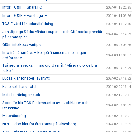
Inför: TG&IF – Skara FC
2024-04-16 22:25
Inför: TG&IF – Forshaga IF
2024-04-14 09:26
TG&IF värd för ledarutbildning
2024-04-13 12:30
Jönköpings Södra väntar i cupen – och Giff spelar premiär
2024-04-07 14:59
på hemmaplan
Glöm inte köpa vårtips!
2024-03-25 09:26
Info från årsmötet – koll på finanserna men ingen
2024-03-13 08:17
ordförande
Två segrar i veckan – sju gjorda mål: ”Många gjorde bra
2024-03-09 14:09
saker”
Lucas klar för spel i svartvitt
2024-02-27 19:52
Kallelse till årsmötet
2024-02-20 13:14
Inställd träningsmatch
2024-02-16 13:31
Sportlife blir TG&IF:s leverantör av klubbkläder och
2024-02-09 09:52
utrustning
Matchändring
2024-02-08 10:51
Nils Liljebo klar för återkomst på Ulvesborg
2024-02-02 19:12