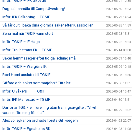
Inför: TG&IF – IFK Skövde
2026-06-01 10:35
Dags att anmäla till Camp Ulvesborg!
2026-05-30 14:23
Inför: IFK Falköping – TG&IF
2026-05-29 14:24
Så får du tillbaka dina glömda saker efter Klassbollen
2026-05-25 14:59
Sena mål när TG&IF vann stort
2026-05-23 15:31
Inför: TG&IF – IF Haga
2026-05-22 18:24
Inför: Trollhättans FK – TG&IF
2026-05-14 08:08
Säker hemmaseger efter tidiga ledningsmål
2026-05-09 16:40
Inför: TG&IF – Wargöns IK
2026-05-09 10:18
Roel Homi ansluter till TG&IF
2026-05-08 13:56
Giffare och söker sommarjobb? Titta hit!
2026-05-06 11:31
Inför: Ulvåkers IF – TG&IF
2026-05-04 15:47
Inför: IFK Mariestad – TG&IF
2026-04-30 13:51
Därför är TG&IF en förening utan träningsavgifter: ”Vi vill
2026-04-29 13:02
vara en förening för alla”
Alex volleykanon ordnade första Giff-segern
2026-04-23 22:07
Inför: TG&IF – Egnahems BK
2026-04-23 11:08