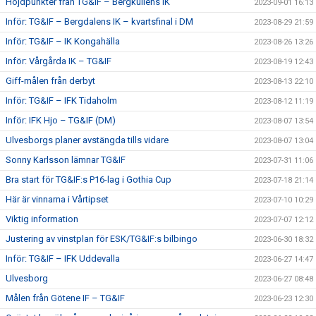
Höjdpunkter från TG&IF – Bergkullens IK
2023-09-01 16:13
Inför: TG&IF – Bergdalens IK – kvartsfinal i DM
2023-08-29 21:59
Inför: TG&IF – IK Kongahälla
2023-08-26 13:26
Inför: Vårgårda IK – TG&IF
2023-08-19 12:43
Giff-målen från derbyt
2023-08-13 22:10
Inför: TG&IF – IFK Tidaholm
2023-08-12 11:19
Inför: IFK Hjo – TG&IF (DM)
2023-08-07 13:54
Ulvesborgs planer avstängda tills vidare
2023-08-07 13:04
Sonny Karlsson lämnar TG&IF
2023-07-31 11:06
Bra start för TG&IF:s P16-lag i Gothia Cup
2023-07-18 21:14
Här är vinnarna i Vårtipset
2023-07-10 10:29
Viktig information
2023-07-07 12:12
Justering av vinstplan för ESK/TG&IF:s bilbingo
2023-06-30 18:32
Inför: TG&IF – IFK Uddevalla
2023-06-27 14:47
Ulvesborg
2023-06-27 08:48
Målen från Götene IF – TG&IF
2023-06-23 12:30