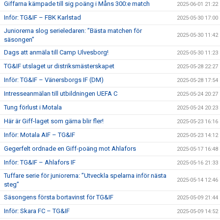
Giffarna kämpade till sig poäng i Måns 300:e match
2025-06-01 21:22
Inför: TG&IF – FBK Karlstad
2025-05-30 17:00
Juniorerna slog serieledaren: ”Bästa matchen för
2025-05-30 11:42
säsongen”
Dags att anmäla till Camp Ulvesborg!
2025-05-30 11:23
TG&IF utslaget ur distriksmästerskapet
2025-05-28 22:27
Inför: TG&IF – Vänersborgs IF (DM)
2025-05-28 17:54
Intresseanmälan till utbildningen UEFA C
2025-05-24 20:27
Tung förlust i Motala
2025-05-24 20:23
Här är Giff-laget som gärna blir fler!
2025-05-23 16:16
Inför: Motala AIF – TG&IF
2025-05-23 14:12
Gegerfelt ordnade en Giff-poäng mot Ahlafors
2025-05-17 16:48
Inför: TG&IF – Ahlafors IF
2025-05-16 21:33
Tuffare serie för juniorerna: ”Utveckla spelarna inför nästa
2025-05-14 12:46
steg”
Säsongens första bortavinst för TG&IF
2025-05-09 21:44
Inför: Skara FC – TG&IF
2025-05-09 14:52