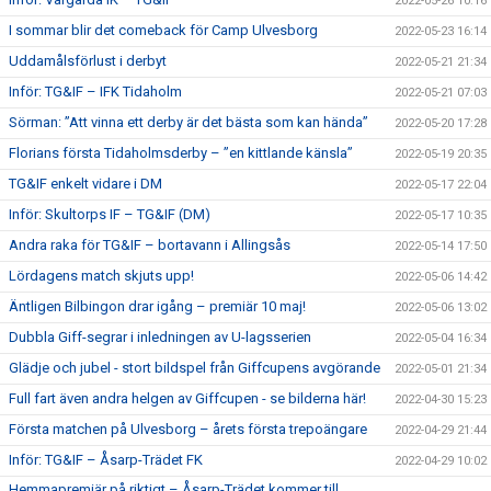
2022-05-26 10:16
I sommar blir det comeback för Camp Ulvesborg
2022-05-23 16:14
Uddamålsförlust i derbyt
2022-05-21 21:34
Inför: TG&IF – IFK Tidaholm
2022-05-21 07:03
Sörman: ”Att vinna ett derby är det bästa som kan hända”
2022-05-20 17:28
Florians första Tidaholmsderby – ”en kittlande känsla”
2022-05-19 20:35
TG&IF enkelt vidare i DM
2022-05-17 22:04
Inför: Skultorps IF – TG&IF (DM)
2022-05-17 10:35
Andra raka för TG&IF – bortavann i Allingsås
2022-05-14 17:50
Lördagens match skjuts upp!
2022-05-06 14:42
Äntligen Bilbingon drar igång – premiär 10 maj!
2022-05-06 13:02
Dubbla Giff-segrar i inledningen av U-lagsserien
2022-05-04 16:34
Glädje och jubel - stort bildspel från Giffcupens avgörande
2022-05-01 21:34
Full fart även andra helgen av Giffcupen - se bilderna här!
2022-04-30 15:23
Första matchen på Ulvesborg – årets första trepoängare
2022-04-29 21:44
Inför: TG&IF – Åsarp-Trädet FK
2022-04-29 10:02
Hemmapremiär på riktigt – Åsarp-Trädet kommer till