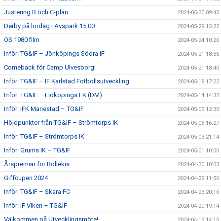
Justering B och C-plan
2024-05-30 09:45
Derby på lördag | Avspark 15.00
2024-05-29 15:22
OS 1980 film
2024-05-24 10:26
Inför: TG&IF – Jönköpings Södra IF
2024-05-21 18:56
Comeback för Camp Ulvesborg!
2024-05-21 18:40
Inför: TG&IF – IF Karlstad Fotbollsutveckling
2024-05-18 17:22
Inför: TG&IF – Lidköpings FK (DM)
2024-05-14 14:32
Inför: IFK Mariestad – TG&IF
2024-05-09 12:30
Höjdpunkter från TG&IF – Strömtorps IK
2024-05-05 16:27
Inför: TG&IF – Strömtorps IK
2024-05-03 21:14
Inför: Grums IK – TG&IF
2024-05-01 10:00
Årspremiär för Bollekis
2024-04-30 10:03
Giffcupen 2024
2024-04-29 11:56
Inför: TG&IF – Skara FC
2024-04-23 20:16
Inför: IF Viken – TG&IF
2024-04-20 19:14
Välkommen på Utvecklingsmöte!
2024-04-19 14:15