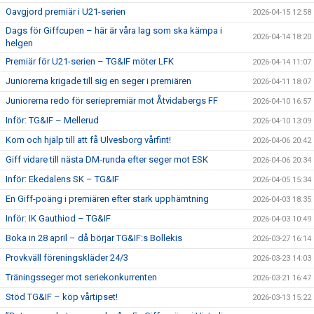
Oavgjord premiär i U21-serien
2026-04-15 12:58
Dags för Giffcupen – här är våra lag som ska kämpa i
2026-04-14 18:20
helgen
Premiär för U21-serien – TG&IF möter LFK
2026-04-14 11:07
Juniorerna krigade till sig en seger i premiären
2026-04-11 18:07
Juniorerna redo för seriepremiär mot Åtvidabergs FF
2026-04-10 16:57
Inför: TG&IF – Mellerud
2026-04-10 13:09
Kom och hjälp till att få Ulvesborg vårfint!
2026-04-06 20:42
Giff vidare till nästa DM-runda efter seger mot ESK
2026-04-06 20:34
Inför: Ekedalens SK – TG&IF
2026-04-05 15:34
En Giff-poäng i premiären efter stark upphämtning
2026-04-03 18:35
Inför: IK Gauthiod – TG&IF
2026-04-03 10:49
Boka in 28 april – då börjar TG&IF:s Bollekis
2026-03-27 16:14
Provkväll föreningskläder 24/3
2026-03-23 14:03
Träningsseger mot seriekonkurrenten
2026-03-21 16:47
Stöd TG&IF – köp vårtipset!
2026-03-13 15:22