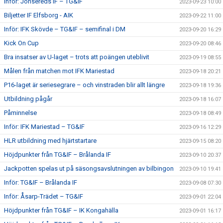
Inför: Jonsereds IF – TG&IF
2023-09-23 10:00
Biljetter IF Elfsborg - AIK
2023-09-22 11:00
Inför: IFK Skövde – TG&IF – semifinal i DM
2023-09-20 16:29
Kick On Cup
2023-09-20 08:46
Bra insatser av U-laget – trots att poängen uteblivit
2023-09-19 08:55
Målen från matchen mot IFK Mariestad
2023-09-18 20:21
P16-laget är seriesegrare – och vinstraden blir allt längre
2023-09-18 19:36
Utbildning pågår
2023-09-18 16:07
Påminnelse
2023-09-18 08:49
Inför: IFK Mariestad – TG&IF
2023-09-16 12:29
HLR utbildning med hjärtstartare
2023-09-15 08:20
Höjdpunkter från TG&IF – Brålanda IF
2023-09-10 20:37
Jackpotten spelas ut på säsongsavslutningen av bilbingon
2023-09-10 19:41
Inför: TG&IF – Brålanda IF
2023-09-08 07:30
Inför: Åsarp-Trädet – TG&IF
2023-09-01 22:04
Höjdpunkter från TG&IF – IK Kongahälla
2023-09-01 16:17