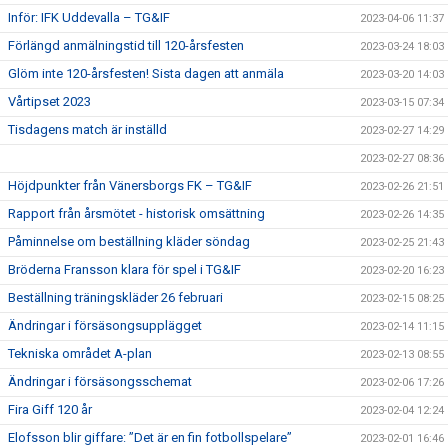
Inför: IFK Uddevalla – TG&IF
2023-04-06 11:37
Förlängd anmälningstid till 120-årsfesten
2023-03-24 18:03
Glöm inte 120-årsfesten! Sista dagen att anmäla
2023-03-20 14:03
Vårtipset 2023
2023-03-15 07:34
Tisdagens match är inställd
2023-02-27 14:29
2023-02-27 08:36
Höjdpunkter från Vänersborgs FK – TG&IF
2023-02-26 21:51
Rapport från årsmötet - historisk omsättning
2023-02-26 14:35
Påminnelse om beställning kläder söndag
2023-02-25 21:43
Bröderna Fransson klara för spel i TG&IF
2023-02-20 16:23
Beställning träningskläder 26 februari
2023-02-15 08:25
Ändringar i försäsongsupplägget
2023-02-14 11:15
Tekniska området A-plan
2023-02-13 08:55
Ändringar i försäsongsschemat
2023-02-06 17:26
Fira Giff 120 år
2023-02-04 12:24
Elofsson blir giffare: ”Det är en fin fotbollspelare”
2023-02-01 16:46