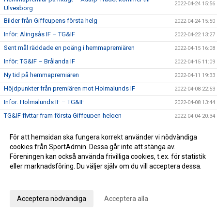
2022-04-24 15:56
Ulvesborg
Bilder från Giffcupens första helg
2022-04-24 15:50
Inför: Alingsås IF – TG&IF
2022-04-22 13:27
Sent mål räddade en poäng i hemmapremiären
2022-04-15 16:08
Inför: TG&IF – Brålanda IF
2022-04-15 11:09
Ny tid på hemmapremiären
2022-04-11 19:33
Höjdpunkter från premiären mot Holmalunds IF
2022-04-08 22:53
Inför: Holmalunds IF – TG&IF
2022-04-08 13:44
TG&IF flyttar fram första Giffcupen-helgen
2022-04-04 20:34
Än finns chans att köpa Vårtips
2022-04-04 19:08
För att hemsidan ska fungera korrekt använder vi nödvändiga
Välkommen till vår nya hemsida
2022-04-04 10:15
cookies från SportAdmin. Dessa går inte att stänga av.
Inför: TG&IF – Götene IF (träningsmatch)
Föreningen kan också använda frivilliga cookies, t.ex. för statistik
2022-04-01 17:10
eller marknadsföring. Du väljer själv om du vill acceptera dessa.
Bra årspremiär av juniorlaget mot Folkabo
2022-03-24 16:48
Anpassa dina val
INFO Nya huvudentrèn
2022-03-24 12:27
Entrèn
2022-03-15 08:41
Acceptera nödvändiga
Acceptera alla
Inför: Husqvarna FF – TG&IF
2022-03-12 10:50