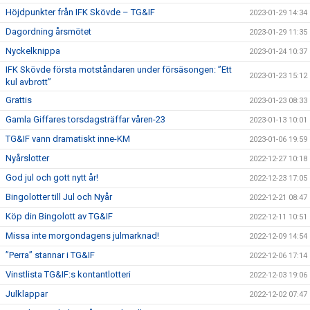
Höjdpunkter från IFK Skövde – TG&IF
2023-01-29 14:34
Dagordning årsmötet
2023-01-29 11:35
Nyckelknippa
2023-01-24 10:37
IFK Skövde första motståndaren under försäsongen: ”Ett
2023-01-23 15:12
kul avbrott”
Grattis
2023-01-23 08:33
Gamla Giffares torsdagsträffar våren-23
2023-01-13 10:01
TG&IF vann dramatiskt inne-KM
2023-01-06 19:59
Nyårslotter
2022-12-27 10:18
God jul och gott nytt år!
2022-12-23 17:05
Bingolotter till Jul och Nyår
2022-12-21 08:47
Köp din Bingolott av TG&IF
2022-12-11 10:51
Missa inte morgondagens julmarknad!
2022-12-09 14:54
”Perra” stannar i TG&IF
2022-12-06 17:14
Vinstlista TG&IF:s kontantlotteri
2022-12-03 19:06
Julklappar
2022-12-02 07:47