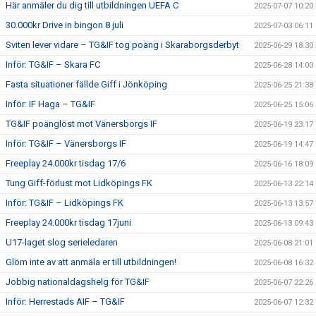
Här anmäler du dig till utbildningen UEFA C
2025-07-07 10:20
30.000kr Drive in bingon 8 juli
2025-07-03 06:11
Sviten lever vidare – TG&IF tog poäng i Skaraborgsderbyt
2025-06-29 18:30
Inför: TG&IF – Skara FC
2025-06-28 14:00
Fasta situationer fällde Giff i Jönköping
2025-06-25 21:38
Inför: IF Haga – TG&IF
2025-06-25 15:06
TG&IF poänglöst mot Vänersborgs IF
2025-06-19 23:17
Inför: TG&IF – Vänersborgs IF
2025-06-19 14:47
Freeplay 24.000kr tisdag 17/6
2025-06-16 18:09
Tung Giff-förlust mot Lidköpings FK
2025-06-13 22:14
Inför: TG&IF – Lidköpings FK
2025-06-13 13:57
Freeplay 24.000kr tisdag 17juni
2025-06-13 09:43
U17-laget slog serieledaren
2025-06-08 21:01
Glöm inte av att anmäla er till utbildningen!
2025-06-08 16:32
Jobbig nationaldagshelg för TG&IF
2025-06-07 22:26
Inför: Herrestads AIF – TG&IF
2025-06-07 12:32