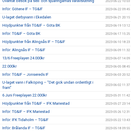
Oväntat besök på sex- och sjuåringarnas våravslutning
2023-06-22 10:03
Inför: Götene IF – TG&IF
2023-06-22 09:45
U-laget derbyvann i Ekedalen
2023-06-21 20:15
Höjdpunkter från TG&IF – Göta BK
2023-06-19 13:12
Inför: TG&IF – Göta BK
2023-06-17 15:25
Höjdpunkter från Alingsås IF – TG&IF
2023-06-10 18:23
Inför: Alingsås IF – TG&IF
2023-06-09 11:32
13/6 Freeplayen 24.000kr
2023-06-07 14:09
22.000kr
2023-06-05 08:45
Inför: TG&IF – Jonsereds IF
2023-06-03 20:52
U-laget vann i Falköping – ”Det gick undan ordentligt i
2023-06-02 11:37
fram”
6 Juni Freeplayen 22.000kr
2023-05-31 11:42
Höjdpunkter från TG&IF – IFK Mariestad
2023-05-27 23:14
Inför: TG&IF – IFK Mariestad
2023-05-26 12:31
Inför: IFK Tidaholm – TG&IF
2023-05-22 13:43
Inför: Brålanda IF – TG&IF
2023-05-18 09:55