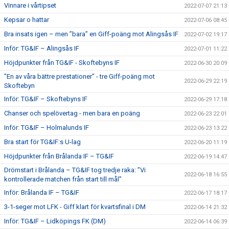
Vinnare i vårtipset
2022-07-07 21:13
Kepsar o hattar
2022-07-06 08:45
Bra insats igen – men ”bara” en Giff-poäng mot Alingsås IF
2022-07-02 19:17
Inför: TG&IF – Alingsås IF
2022-07-01 11:22
Höjdpunkter från TG&IF - Skoftebyns IF
2022-06-30 20:09
"En av våra bättre prestationer" - tre Giff-poäng mot
2022-06-29 22:19
Skoftebyn
Inför: TG&IF – Skoftebyns IF
2022-06-29 17:18
Chanser och spelövertag - men bara en poäng
2022-06-23 22:01
Inför: TG&IF – Holmalunds IF
2022-06-23 13:22
Bra start för TG&IF:s U-lag
2022-06-20 11:19
Höjdpunkter från Brålanda IF – TG&IF
2022-06-19 14:47
Drömstart i Brålanda – TG&IF tog tredje raka: ”Vi
2022-06-18 16:55
kontrollerade matchen från start till mål”
Inför: Brålanda IF – TG&IF
2022-06-17 18:17
3-1-seger mot LFK - Giff klart för kvartsfinal i DM
2022-06-14 21:32
Inför: TG&IF – Lidköpings FK (DM)
2022-06-14 06:39