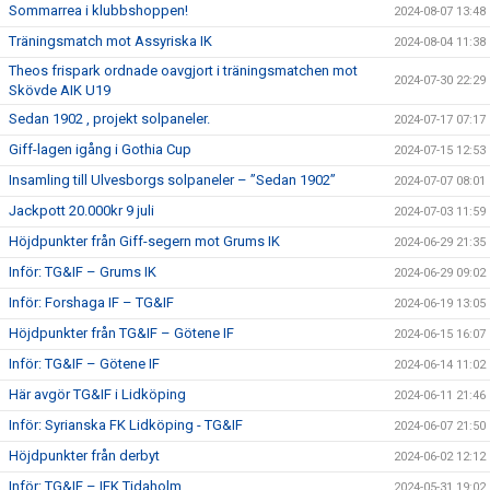
Sommarrea i klubbshoppen!
2024-08-07 13:48
Träningsmatch mot Assyriska IK
2024-08-04 11:38
Theos frispark ordnade oavgjort i träningsmatchen mot
2024-07-30 22:29
Skövde AIK U19
Sedan 1902 , projekt solpaneler.
2024-07-17 07:17
Giff-lagen igång i Gothia Cup
2024-07-15 12:53
Insamling till Ulvesborgs solpaneler – ”Sedan 1902”
2024-07-07 08:01
Jackpott 20.000kr 9 juli
2024-07-03 11:59
Höjdpunkter från Giff-segern mot Grums IK
2024-06-29 21:35
Inför: TG&IF – Grums IK
2024-06-29 09:02
Inför: Forshaga IF – TG&IF
2024-06-19 13:05
Höjdpunkter från TG&IF – Götene IF
2024-06-15 16:07
Inför: TG&IF – Götene IF
2024-06-14 11:02
Här avgör TG&IF i Lidköping
2024-06-11 21:46
Inför: Syrianska FK Lidköping - TG&IF
2024-06-07 21:50
Höjdpunkter från derbyt
2024-06-02 12:12
Inför: TG&IF – IFK Tidaholm
2024-05-31 19:02