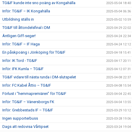
TG&IF kunde inte sno poäng av Kongahälla
2025-05-04 18:40
Inför: TG&IF – IK Kongahälla
2025-05-04 06:36
Utbildning ställs in
2025-05-02 10:59
TG&IF till åttondelsfinal i DM
2025-04-29 22:02
Äntligen Giff-seger!
2025-04-24 22:34
Inför: TG&IF – IF Haga
2025-04-24 12:12
En påskpoäng i Jönköping för TG&IF
2025-04-18 15:41
Inför: IK Tord - TG&IF
2025-04-17 20:11
Inför: IFK Kumla – TG&IF
2025-04-12 07:31
TG&IF vidare till nästa runda i DM-slutspelet
2025-04-08 22:37
Inför: FC Kabel Åttio – TG&IF
2025-04-08 15:54
Förlust i ”hemmapremiären” för TG&IF
2025-04-04 22:45
Inför: TG&IF – Vänersborgs FK
2025-04-04 13:55
Inför: Grebbestads IF – TG&IF
2025-03-29 10:12
Ingen supporterbuss
2025-03-28 19:06
Dags att redovisa Vårtipset
2025-03-24 19:04