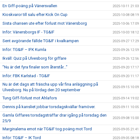
En Giff-poäng på Vänersvallen
2025-10-11 21:03
Kioskvaror till salu efter Kick On Cup
2025-10-08 08:19
Sista chansen ute efter förlust mot Vänersborg
2025-10-06 17:09
Inför: Vänersborgs IF - TG&IF
2025-10-03 18:12
Sent avgörande fällde TG&IF i kvalkampen
2025-09-27 17:29
Inför: TG&IF – IFK Kumla
2025-09-26 12:59
Ikväll: Quiz på Ulvesborg för giffare
2025-09-26 12:56
”Nu är det fyra finaler som återstår...”
2025-09-20 17:17
Inför: FBK Karlstad - TG&IF
2025-09-20 11:17
Nu är det dags att fräscha upp vår fina anläggning på
2025-09-15 10:09
Ulvesborg. Nu på lördag den 20 september
Tung Giff-förlust mot Ahlafors
2025-09-14 19:02
Dennis på kansliet jobbar torsdagskvällar framöver.
2025-09-11 10:05
Gamla Giffares torsdagsträffar drar igång på torsdag den
2025-09-08 15:00
25/9
Marginalerna emot när TG&IF tog poäng mot Tord
2025-09-05 21:41
Inför: TG&IF – IK Tord
2025-09-05 08:18