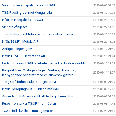
Välkommen att spela fotboll i TG&IF!
2025-09-03 09:17
TG&IF poänglöst mot Kongahälla
2025-08-30 19:05
Inför: IK Kongahälla – TG&IF
2025-08-29 15:33
Vinnare vårtipset
2025-08-27 14:08
Tung förlust när Motala avgjorde i slutminuterna
2025-08-23 16:38
Inför: TG&IF - Motala AIF
2025-08-22 18:04
Äntligen seger igen!
2025-08-17 21:40
Inför: TG&IF – Herrestads AIF
2025-08-16 21:24
Ledarmöte om TG&IF:s arbete med att bli kvalitetsklubb
2025-08-15 11:22
Rapport från P15-lagets läger i Varberg: Träningar,
2025-08-14 11:37
lagbyggande och träff med en allsvensk giffare
Tung Giff-förlust i Skaraborgsderbyt
2025-08-08 21:09
Inför: Lidköpings FK – Tidaholms G&IF
2025-08-08 12:22
Amanda och Adam ser till att hålla giffarna i form
2025-08-02 07:03
Ruben förstärker TG&IF inför hösten
2025-08-01 14:44
TG&IF föll i kvällens träningsmatch
2025-07-28 21:53