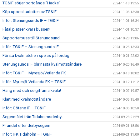
TG&IF sörjer bortgånge ”Hacke”
2024-11-18 19:55
Köp uppesittarlotten av TG&IF
2024-11-05 13:30
Inför: Stenungsunds IF – TG&IF
2024-11-01 16:34
Fåtal platser kvar i bussen!
2024-11-01 10:37
Supporterbuss till Stenungsund
2024-10-28 11:06
Inför: TG&IF – Stenungsunds IF
2024-10-25 13:33
Första kvalmatchen spelas på lördag
2024-10-21 22:02
Stenungsunds IF blir nästa kvalmotståndare
2024-10-20 16:49
Inför: TG&IF – Myresjö/Vetlanda FK
2024-10-18 18:02
Inför: Myresjö-Vetlanda FK – TG&IF
2024-10-12 11:12
Häng med och se giffarna kvala!
2024-10-07 19:57
Klart med kvalmotståndare
2024-10-06 15:40
Inför: Götene IF – TG&IF
2024-10-05 10:50
Segermålet från Tidaholmsderbyt
2024-09-23 21:29
Firandet efter derbysegern
2024-09-21 18:56
Inför: IFK Tidaholm – TG&IF
2024-09-21 11:09