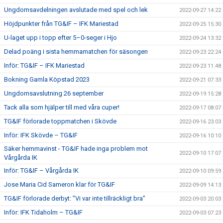
Ungdomsavdelningen avslutade med spel och lek
2022-09-27 14:22
Höjdpunkter från TG&IF – IFK Mariestad
2022-09-25 15:30
U-laget upp i topp efter 5–0-seger i Hjo
2022-09-24 13:32
Delad poäng i sista hemmamatchen för säsongen
2022-09-23 22:24
Inför: TG&IF – IFK Mariestad
2022-09-23 11:48
Bokning Gamla Köpstad 2023
2022-09-21 07:33
Ungdomsavslutning 26 september
2022-09-19 15:28
Tack alla som hjälper till med våra cuper!
2022-09-17 08:07
TG&IF förlorade toppmatchen i Skövde
2022-09-16 23:03
Inför: IFK Skövde – TG&IF
2022-09-16 10:10
Säker hemmavinst - TG&IF hade inga problem mot
2022-09-10 17:07
Vårgårda IK
Inför: TG&IF – Vårgårda IK
2022-09-10 09:59
Jose Maria Cid Sameron klar för TG&IF
2022-09-09 14:13
TG&IF förlorade derbyt: ”Vi var inte tillräckligt bra”
2022-09-03 20:03
Inför: IFK Tidaholm – TG&IF
2022-09-03 07:23