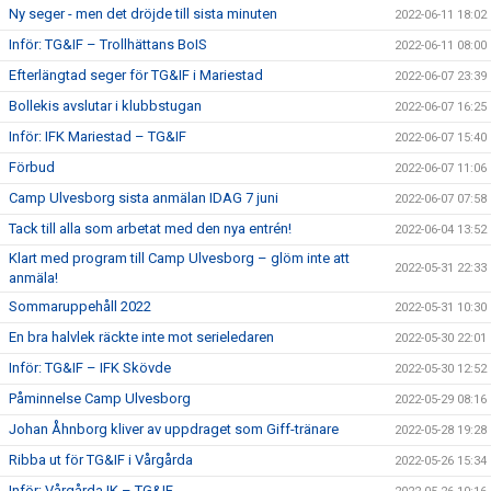
Ny seger - men det dröjde till sista minuten
2022-06-11 18:02
Inför: TG&IF – Trollhättans BoIS
2022-06-11 08:00
Efterlängtad seger för TG&IF i Mariestad
2022-06-07 23:39
Bollekis avslutar i klubbstugan
2022-06-07 16:25
Inför: IFK Mariestad – TG&IF
2022-06-07 15:40
Förbud
2022-06-07 11:06
Camp Ulvesborg sista anmälan IDAG 7 juni
2022-06-07 07:58
Tack till alla som arbetat med den nya entrén!
2022-06-04 13:52
Klart med program till Camp Ulvesborg – glöm inte att
2022-05-31 22:33
anmäla!
Sommaruppehåll 2022
2022-05-31 10:30
En bra halvlek räckte inte mot serieledaren
2022-05-30 22:01
Inför: TG&IF – IFK Skövde
2022-05-30 12:52
Påminnelse Camp Ulvesborg
2022-05-29 08:16
Johan Åhnborg kliver av uppdraget som Giff-tränare
2022-05-28 19:28
Ribba ut för TG&IF i Vårgårda
2022-05-26 15:34
Inför: Vårgårda IK – TG&IF