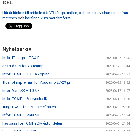
spela.
CUPER ARBETSBESKRIVNING
Här är länken till artikeln där VB fångat målen, och en del av chanserna, från
matchen
och
här finns VB:s matchreferat.
PLANSCHEMA
Nyhetsarkiv
Inför: IF Haga – TG&IF
2026-08-07 14:55
Snart dags för Youcamp!
2026-07-25 10:44
Inför: TG&IF – IFK Falköping
2026-06-26 12:57
TIdaholmspremiär för Youcamp 27-29 juli
2026-06-25 18:32
Inför: Vara SK – TG&IF
2026-06-17 16:07
Inför: TG&IF – Assyriska IK
2026-06-11 15:20
Tung TG&IF-förlust i seriefinalen
2026-06-05 22:08
Inför: TG&IF – Vara SK
2026-06-05 11:54
Respass för TG&IF i DM-åttondelen
2026-06-01 21:34