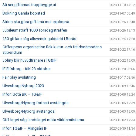
Så ser giffarnas truppbygge ut
2023-11-10 14:12
Bokning Gamla köpstad
2023-11-07 08:49
Stridh ska göra giffarna mer explosiva
2023-10-26 19:48
Jubileumsträff 1000 Torsdagsträffen
2023-10-26 12:13
130 giffare såg allsvensk guldstrid i Borås
2023-10-24 17:28
Giffcupens organisation fick kultur- och fritidsnämndens
2023-10-22 17:16
stipendium
Johny blir huvudtränare i TG&IF
2023-10-22 16:09
IF Elfsborg - AIK 23 oktober
2023-10-20 08:06
Fair play avslutning
2023-10-17 09:56
Ulvesborg Nyborg 2023
2023-10-09 10:46
Inför: Göta BK – TG&IF
2023-10-08 12:24
Ulvesborg/Nyborg fortsatt avstängda
2023-10-05 12:39
Ulvesborg/Nyborg avstängda
2023-10-03 12:09
Giff-laget såg landslaget möta världsmästarna
2023-10-02 17:33
Inför: TG&IF – Alingsås IF
2023-09-30 11:34