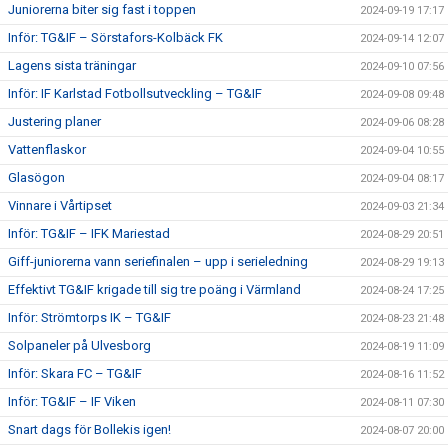
Juniorerna biter sig fast i toppen
2024-09-19 17:17
Inför: TG&IF – Sörstafors-Kolbäck FK
2024-09-14 12:07
Lagens sista träningar
2024-09-10 07:56
Inför: IF Karlstad Fotbollsutveckling – TG&IF
2024-09-08 09:48
Justering planer
2024-09-06 08:28
Vattenflaskor
2024-09-04 10:55
Glasögon
2024-09-04 08:17
Vinnare i Vårtipset
2024-09-03 21:34
Inför: TG&IF – IFK Mariestad
2024-08-29 20:51
Giff-juniorerna vann seriefinalen – upp i serieledning
2024-08-29 19:13
Effektivt TG&IF krigade till sig tre poäng i Värmland
2024-08-24 17:25
Inför: Strömtorps IK – TG&IF
2024-08-23 21:48
Solpaneler på Ulvesborg
2024-08-19 11:09
Inför: Skara FC – TG&IF
2024-08-16 11:52
Inför: TG&IF – IF Viken
2024-08-11 07:30
Snart dags för Bollekis igen!
2024-08-07 20:00