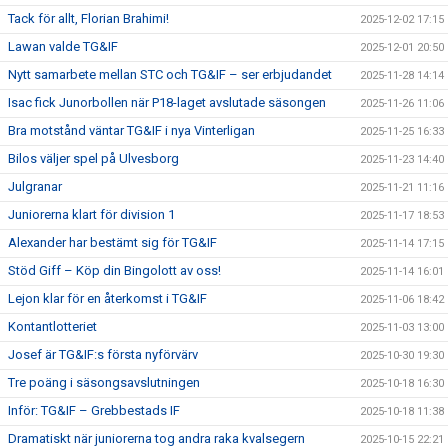
Tack för allt, Florian Brahimi!
2025-12-02 17:15
Lawan valde TG&IF
2025-12-01 20:50
Nytt samarbete mellan STC och TG&IF – ser erbjudandet
2025-11-28 14:14
Isac fick Junorbollen när P18-laget avslutade säsongen
2025-11-26 11:06
Bra motstånd väntar TG&IF i nya Vinterligan
2025-11-25 16:33
Bilos väljer spel på Ulvesborg
2025-11-23 14:40
Julgranar
2025-11-21 11:16
Juniorerna klart för division 1
2025-11-17 18:53
Alexander har bestämt sig för TG&IF
2025-11-14 17:15
Stöd Giff – Köp din Bingolott av oss!
2025-11-14 16:01
Lejon klar för en återkomst i TG&IF
2025-11-06 18:42
Kontantlotteriet
2025-11-03 13:00
Josef är TG&IF:s första nyförvärv
2025-10-30 19:30
Tre poäng i säsongsavslutningen
2025-10-18 16:30
Inför: TG&IF – Grebbestads IF
2025-10-18 11:38
Dramatiskt när juniorerna tog andra raka kvalsegern
2025-10-15 22:21