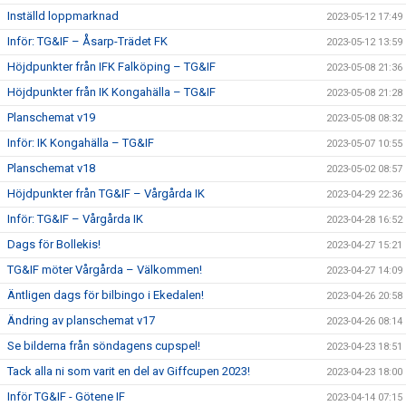
Inställd loppmarknad
2023-05-12 17:49
Inför: TG&IF – Åsarp-Trädet FK
2023-05-12 13:59
Höjdpunkter från IFK Falköping – TG&IF
2023-05-08 21:36
Höjdpunkter från IK Kongahälla – TG&IF
2023-05-08 21:28
Planschemat v19
2023-05-08 08:32
Inför: IK Kongahälla – TG&IF
2023-05-07 10:55
Planschemat v18
2023-05-02 08:57
Höjdpunkter från TG&IF – Vårgårda IK
2023-04-29 22:36
Inför: TG&IF – Vårgårda IK
2023-04-28 16:52
Dags för Bollekis!
2023-04-27 15:21
TG&IF möter Vårgårda – Välkommen!
2023-04-27 14:09
Äntligen dags för bilbingo i Ekedalen!
2023-04-26 20:58
Ändring av planschemat v17
2023-04-26 08:14
Se bilderna från söndagens cupspel!
2023-04-23 18:51
Tack alla ni som varit en del av Giffcupen 2023!
2023-04-23 18:00
Inför TG&IF - Götene IF
2023-04-14 07:15