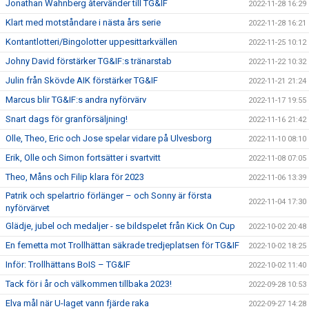
Jonathan Wahnberg återvänder till TG&IF
2022-11-28 16:29
Klart med motståndare i nästa års serie
2022-11-28 16:21
Kontantlotteri/Bingolotter uppesittarkvällen
2022-11-25 10:12
Johny David förstärker TG&IF:s tränarstab
2022-11-22 10:32
Julin från Skövde AIK förstärker TG&IF
2022-11-21 21:24
Marcus blir TG&IF:s andra nyförvärv
2022-11-17 19:55
Snart dags för granförsäljning!
2022-11-16 21:42
Olle, Theo, Eric och Jose spelar vidare på Ulvesborg
2022-11-10 08:10
Erik, Olle och Simon fortsätter i svartvitt
2022-11-08 07:05
Theo, Måns och Filip klara för 2023
2022-11-06 13:39
Patrik och spelartrio förlänger – och Sonny är första
2022-11-04 17:30
nyförvärvet
Glädje, jubel och medaljer - se bildspelet från Kick On Cup
2022-10-02 20:48
En femetta mot Trollhättan säkrade tredjeplatsen för TG&IF
2022-10-02 18:25
Inför: Trollhättans BoIS – TG&IF
2022-10-02 11:40
Tack för i år och välkommen tillbaka 2023!
2022-09-28 10:53
Elva mål när U-laget vann fjärde raka
2022-09-27 14:28