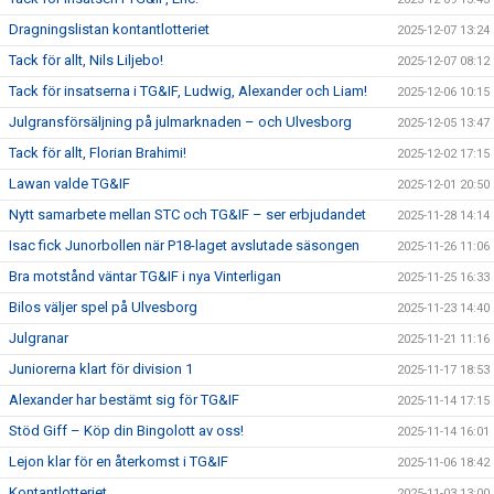
Dragningslistan kontantlotteriet
2025-12-07 13:24
Tack för allt, Nils Liljebo!
2025-12-07 08:12
Tack för insatserna i TG&IF, Ludwig, Alexander och Liam!
2025-12-06 10:15
Julgransförsäljning på julmarknaden – och Ulvesborg
2025-12-05 13:47
Tack för allt, Florian Brahimi!
2025-12-02 17:15
Lawan valde TG&IF
2025-12-01 20:50
Nytt samarbete mellan STC och TG&IF – ser erbjudandet
2025-11-28 14:14
Isac fick Junorbollen när P18-laget avslutade säsongen
2025-11-26 11:06
Bra motstånd väntar TG&IF i nya Vinterligan
2025-11-25 16:33
Bilos väljer spel på Ulvesborg
2025-11-23 14:40
Julgranar
2025-11-21 11:16
Juniorerna klart för division 1
2025-11-17 18:53
Alexander har bestämt sig för TG&IF
2025-11-14 17:15
Stöd Giff – Köp din Bingolott av oss!
2025-11-14 16:01
Lejon klar för en återkomst i TG&IF
2025-11-06 18:42
Kontantlotteriet
2025-11-03 13:00