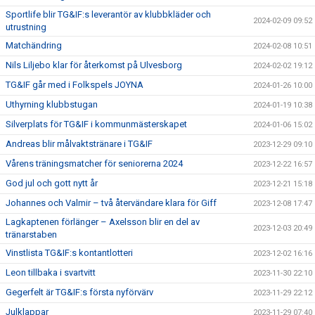
Sportlife blir TG&IF:s leverantör av klubbkläder och
2024-02-09 09:52
utrustning
Matchändring
2024-02-08 10:51
Nils Liljebo klar för återkomst på Ulvesborg
2024-02-02 19:12
TG&IF går med i Folkspels JOYNA
2024-01-26 10:00
Uthyrning klubbstugan
2024-01-19 10:38
Silverplats för TG&IF i kommunmästerskapet
2024-01-06 15:02
Andreas blir målvaktstränare i TG&IF
2023-12-29 09:10
Vårens träningsmatcher för seniorerna 2024
2023-12-22 16:57
God jul och gott nytt år
2023-12-21 15:18
Johannes och Valmir – två återvändare klara för Giff
2023-12-08 17:47
Lagkaptenen förlänger – Axelsson blir en del av
2023-12-03 20:49
tränarstaben
Vinstlista TG&IF:s kontantlotteri
2023-12-02 16:16
Leon tillbaka i svartvitt
2023-11-30 22:10
Gegerfelt är TG&IF:s första nyförvärv
2023-11-29 22:12
Julklappar
2023-11-29 07:40