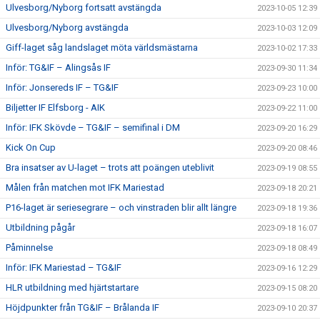
Ulvesborg/Nyborg fortsatt avstängda
2023-10-05 12:39
Ulvesborg/Nyborg avstängda
2023-10-03 12:09
Giff-laget såg landslaget möta världsmästarna
2023-10-02 17:33
Inför: TG&IF – Alingsås IF
2023-09-30 11:34
Inför: Jonsereds IF – TG&IF
2023-09-23 10:00
Biljetter IF Elfsborg - AIK
2023-09-22 11:00
Inför: IFK Skövde – TG&IF – semifinal i DM
2023-09-20 16:29
Kick On Cup
2023-09-20 08:46
Bra insatser av U-laget – trots att poängen uteblivit
2023-09-19 08:55
Målen från matchen mot IFK Mariestad
2023-09-18 20:21
P16-laget är seriesegrare – och vinstraden blir allt längre
2023-09-18 19:36
Utbildning pågår
2023-09-18 16:07
Påminnelse
2023-09-18 08:49
Inför: IFK Mariestad – TG&IF
2023-09-16 12:29
HLR utbildning med hjärtstartare
2023-09-15 08:20
Höjdpunkter från TG&IF – Brålanda IF
2023-09-10 20:37