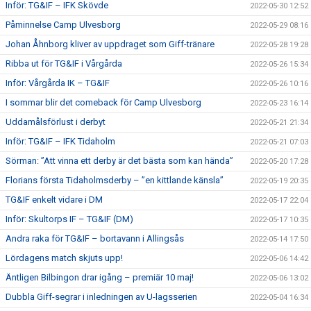
Inför: TG&IF – IFK Skövde
2022-05-30 12:52
Påminnelse Camp Ulvesborg
2022-05-29 08:16
Johan Åhnborg kliver av uppdraget som Giff-tränare
2022-05-28 19:28
Ribba ut för TG&IF i Vårgårda
2022-05-26 15:34
Inför: Vårgårda IK – TG&IF
2022-05-26 10:16
I sommar blir det comeback för Camp Ulvesborg
2022-05-23 16:14
Uddamålsförlust i derbyt
2022-05-21 21:34
Inför: TG&IF – IFK Tidaholm
2022-05-21 07:03
Sörman: ”Att vinna ett derby är det bästa som kan hända”
2022-05-20 17:28
Florians första Tidaholmsderby – ”en kittlande känsla”
2022-05-19 20:35
TG&IF enkelt vidare i DM
2022-05-17 22:04
Inför: Skultorps IF – TG&IF (DM)
2022-05-17 10:35
Andra raka för TG&IF – bortavann i Allingsås
2022-05-14 17:50
Lördagens match skjuts upp!
2022-05-06 14:42
Äntligen Bilbingon drar igång – premiär 10 maj!
2022-05-06 13:02
Dubbla Giff-segrar i inledningen av U-lagsserien
2022-05-04 16:34