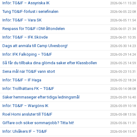
Inför: TG&IF – Assyriska IK
2026-06-11 15:20
Tung TG&IF-förlust i seriefinalen
2026-06-05 22:08
Inför: TG&IF – Vara SK
2026-06-05 11:54
Respass för TG&IF i DM-åttondelen
2026-06-01 21:34
Inför: TG&IF – IFK Skövde
2026-06-01 10:35
Dags att anmäla till Camp Ulvesborg!
2026-05-30 14:23
Inför: IFK Falköping – TG&IF
2026-05-29 14:24
Så får du tillbaka dina glömda saker efter Klassbollen
2026-05-25 14:59
Sena mål när TG&IF vann stort
2026-05-23 15:31
Inför: TG&IF – IF Haga
2026-05-22 18:24
Inför: Trollhättans FK – TG&IF
2026-05-14 08:08
Säker hemmaseger efter tidiga ledningsmål
2026-05-09 16:40
Inför: TG&IF – Wargöns IK
2026-05-09 10:18
Roel Homi ansluter till TG&IF
2026-05-08 13:56
Giffare och söker sommarjobb? Titta hit!
2026-05-06 11:31
Inför: Ulvåkers IF – TG&IF
2026-05-04 15:47