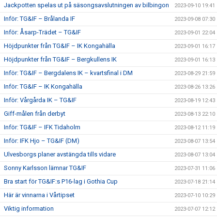
Jackpotten spelas ut på säsongsavslutningen av bilbingon
2023-09-10 19:41
Inför: TG&IF – Brålanda IF
2023-09-08 07:30
Inför: Åsarp-Trädet – TG&IF
2023-09-01 22:04
Höjdpunkter från TG&IF – IK Kongahälla
2023-09-01 16:17
Höjdpunkter från TG&IF – Bergkullens IK
2023-09-01 16:13
Inför: TG&IF – Bergdalens IK – kvartsfinal i DM
2023-08-29 21:59
Inför: TG&IF – IK Kongahälla
2023-08-26 13:26
Inför: Vårgårda IK – TG&IF
2023-08-19 12:43
Giff-målen från derbyt
2023-08-13 22:10
Inför: TG&IF – IFK Tidaholm
2023-08-12 11:19
Inför: IFK Hjo – TG&IF (DM)
2023-08-07 13:54
Ulvesborgs planer avstängda tills vidare
2023-08-07 13:04
Sonny Karlsson lämnar TG&IF
2023-07-31 11:06
Bra start för TG&IF:s P16-lag i Gothia Cup
2023-07-18 21:14
Här är vinnarna i Vårtipset
2023-07-10 10:29
Viktig information
2023-07-07 12:12