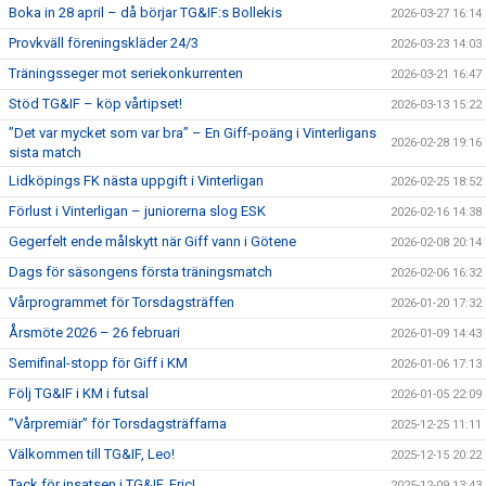
Boka in 28 april – då börjar TG&IF:s Bollekis
2026-03-27 16:14
Provkväll föreningskläder 24/3
2026-03-23 14:03
Träningsseger mot seriekonkurrenten
2026-03-21 16:47
Stöd TG&IF – köp vårtipset!
2026-03-13 15:22
”Det var mycket som var bra” – En Giff-poäng i Vinterligans
2026-02-28 19:16
sista match
Lidköpings FK nästa uppgift i Vinterligan
2026-02-25 18:52
Förlust i Vinterligan – juniorerna slog ESK
2026-02-16 14:38
Gegerfelt ende målskytt när Giff vann i Götene
2026-02-08 20:14
Dags för säsongens första träningsmatch
2026-02-06 16:32
Vårprogrammet för Torsdagsträffen
2026-01-20 17:32
Årsmöte 2026 – 26 februari
2026-01-09 14:43
Semifinal-stopp för Giff i KM
2026-01-06 17:13
Följ TG&IF i KM i futsal
2026-01-05 22:09
”Vårpremiär” för Torsdagsträffarna
2025-12-25 11:11
Välkommen till TG&IF, Leo!
2025-12-15 20:22
Tack för insatsen i TG&IF, Eric!
2025-12-09 13:43