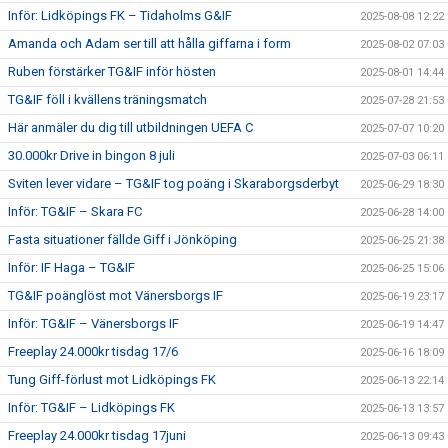
Inför: Lidköpings FK – Tidaholms G&IF
2025-08-08 12:22
Amanda och Adam ser till att hålla giffarna i form
2025-08-02 07:03
Ruben förstärker TG&IF inför hösten
2025-08-01 14:44
TG&IF föll i kvällens träningsmatch
2025-07-28 21:53
Här anmäler du dig till utbildningen UEFA C
2025-07-07 10:20
30.000kr Drive in bingon 8 juli
2025-07-03 06:11
Sviten lever vidare – TG&IF tog poäng i Skaraborgsderbyt
2025-06-29 18:30
Inför: TG&IF – Skara FC
2025-06-28 14:00
Fasta situationer fällde Giff i Jönköping
2025-06-25 21:38
Inför: IF Haga – TG&IF
2025-06-25 15:06
TG&IF poänglöst mot Vänersborgs IF
2025-06-19 23:17
Inför: TG&IF – Vänersborgs IF
2025-06-19 14:47
Freeplay 24.000kr tisdag 17/6
2025-06-16 18:09
Tung Giff-förlust mot Lidköpings FK
2025-06-13 22:14
Inför: TG&IF – Lidköpings FK
2025-06-13 13:57
Freeplay 24.000kr tisdag 17juni
2025-06-13 09:43