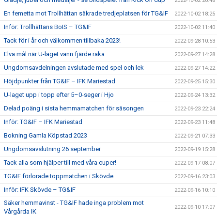
2022-10-02 20:48
En femetta mot Trollhättan säkrade tredjeplatsen för TG&IF
2022-10-02 18:25
Inför: Trollhättans BoIS – TG&IF
2022-10-02 11:40
Tack för i år och välkommen tillbaka 2023!
2022-09-28 10:53
Elva mål när U-laget vann fjärde raka
2022-09-27 14:28
Ungdomsavdelningen avslutade med spel och lek
2022-09-27 14:22
Höjdpunkter från TG&IF – IFK Mariestad
2022-09-25 15:30
U-laget upp i topp efter 5–0-seger i Hjo
2022-09-24 13:32
Delad poäng i sista hemmamatchen för säsongen
2022-09-23 22:24
Inför: TG&IF – IFK Mariestad
2022-09-23 11:48
Bokning Gamla Köpstad 2023
2022-09-21 07:33
Ungdomsavslutning 26 september
2022-09-19 15:28
Tack alla som hjälper till med våra cuper!
2022-09-17 08:07
TG&IF förlorade toppmatchen i Skövde
2022-09-16 23:03
Inför: IFK Skövde – TG&IF
2022-09-16 10:10
Säker hemmavinst - TG&IF hade inga problem mot
2022-09-10 17:07
Vårgårda IK