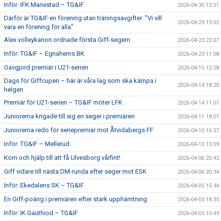
Inför: IFK Mariestad – TG&IF
2026-04-30 13:51
Därför är TG&IF en förening utan träningsavgifter: ”Vi vill
2026-04-29 13:02
vara en förening för alla”
Alex volleykanon ordnade första Giff-segern
2026-04-23 22:07
Inför: TG&IF – Egnahems BK
2026-04-23 11:08
Oavgjord premiär i U21-serien
2026-04-15 12:58
Dags för Giffcupen – här är våra lag som ska kämpa i
2026-04-14 18:20
helgen
Premiär för U21-serien – TG&IF möter LFK
2026-04-14 11:07
Juniorerna krigade till sig en seger i premiären
2026-04-11 18:07
Juniorerna redo för seriepremiär mot Åtvidabergs FF
2026-04-10 16:57
Inför: TG&IF – Mellerud
2026-04-10 13:09
Kom och hjälp till att få Ulvesborg vårfint!
2026-04-06 20:42
Giff vidare till nästa DM-runda efter seger mot ESK
2026-04-06 20:34
Inför: Ekedalens SK – TG&IF
2026-04-05 15:34
En Giff-poäng i premiären efter stark upphämtning
2026-04-03 18:35
Inför: IK Gauthiod – TG&IF
2026-04-03 10:49