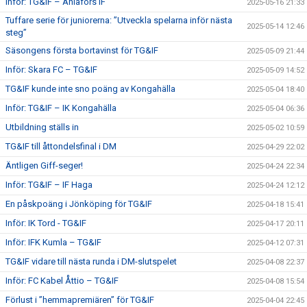
Inför: TG&IF – Ahlafors IF
2025-05-16 21:33
Tuffare serie för juniorerna: ”Utveckla spelarna inför nästa
2025-05-14 12:46
steg”
Säsongens första bortavinst för TG&IF
2025-05-09 21:44
Inför: Skara FC – TG&IF
2025-05-09 14:52
TG&IF kunde inte sno poäng av Kongahälla
2025-05-04 18:40
Inför: TG&IF – IK Kongahälla
2025-05-04 06:36
Utbildning ställs in
2025-05-02 10:59
TG&IF till åttondelsfinal i DM
2025-04-29 22:02
Äntligen Giff-seger!
2025-04-24 22:34
Inför: TG&IF – IF Haga
2025-04-24 12:12
En påskpoäng i Jönköping för TG&IF
2025-04-18 15:41
Inför: IK Tord - TG&IF
2025-04-17 20:11
Inför: IFK Kumla – TG&IF
2025-04-12 07:31
TG&IF vidare till nästa runda i DM-slutspelet
2025-04-08 22:37
Inför: FC Kabel Åttio – TG&IF
2025-04-08 15:54
Förlust i ”hemmapremiären” för TG&IF
2025-04-04 22:45