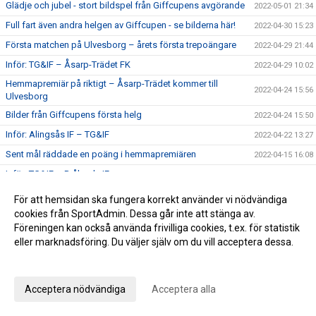
Glädje och jubel - stort bildspel från Giffcupens avgörande
2022-05-01 21:34
Full fart även andra helgen av Giffcupen - se bilderna här!
2022-04-30 15:23
Första matchen på Ulvesborg – årets första trepoängare
2022-04-29 21:44
Inför: TG&IF – Åsarp-Trädet FK
2022-04-29 10:02
Hemmapremiär på riktigt – Åsarp-Trädet kommer till
2022-04-24 15:56
Ulvesborg
Bilder från Giffcupens första helg
2022-04-24 15:50
Inför: Alingsås IF – TG&IF
2022-04-22 13:27
Sent mål räddade en poäng i hemmapremiären
2022-04-15 16:08
Inför: TG&IF – Brålanda IF
2022-04-15 11:09
Ny tid på hemmapremiären
2022-04-11 19:33
För att hemsidan ska fungera korrekt använder vi nödvändiga
Höjdpunkter från premiären mot Holmalunds IF
cookies från SportAdmin. Dessa går inte att stänga av.
2022-04-08 22:53
Föreningen kan också använda frivilliga cookies, t.ex. för statistik
Inför: Holmalunds IF – TG&IF
2022-04-08 13:44
eller marknadsföring. Du väljer själv om du vill acceptera dessa.
TG&IF flyttar fram första Giffcupen-helgen
2022-04-04 20:34
Anpassa dina val
Än finns chans att köpa Vårtips
2022-04-04 19:08
Acceptera nödvändiga
Acceptera alla
Välkommen till vår nya hemsida
2022-04-04 10:15
Inför: TG&IF – Götene IF (träningsmatch)
2022-04-01 17:10