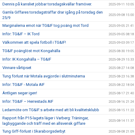
Dennis på kansliet jobbar torsdagskvällar framöver.
2025-09-11 10:05
Gamla Giffares torsdagsträffar drar igång på torsdag den
2025-09-08 15:00
25/9
Marginalerna emot när TG&IF tog poäng mot Tord
2025-09-05 21:41
Inför: TG&IF – IK Tord
2025-09-05 08:18
Välkommen att spela fotboll i TG&IF!
2025-09-03 09:17
TG&IF poänglöst mot Kongahälla
2025-08-30 19:05
Inför: IK Kongahälla – TG&IF
2025-08-29 15:33
Vinnare vårtipset
2025-08-27 14:08
Tung förlust när Motala avgjorde i slutminuterna
2025-08-23 16:38
Inför: TG&IF - Motala AIF
2025-08-22 18:04
Äntligen seger igen!
2025-08-17 21:40
Inför: TG&IF – Herrestads AIF
2025-08-16 21:24
Ledarmöte om TG&IF:s arbete med att bli kvalitetsklubb
2025-08-15 11:22
Rapport från P15-lagets läger i Varberg: Träningar,
2025-08-14 11:37
lagbyggande och träff med en allsvensk giffare
Tung Giff-förlust i Skaraborgsderbyt
2025-08-08 21:09