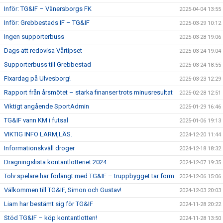
Inför: TG&IF – Vänersborgs FK
2025-04-04 13:55
Inför: Grebbestads IF – TG&IF
2025-03-29 10:12
Ingen supporterbuss
2025-03-28 19:06
Dags att redovisa Vårtipset
2025-03-24 19:04
Supporterbuss till Grebbestad
2025-03-24 18:55
Fixardag på Ulvesborg!
2025-03-23 12:29
Rapport från årsmötet – starka finanser trots minusresultat
2025-02-28 12:51
Viktigt angående SportAdmin
2025-01-29 16:46
TG&IF vann KM i futsal
2025-01-06 19:13
VIKTIG INFO LARM,LÄS.
2024-12-20 11:44
Informationskväll droger
2024-12-18 18:32
Dragningslista kontantlotteriet 2024
2024-12-07 19:35
Tolv spelare har förlängt med TG&IF – truppbygget tar form
2024-12-06 15:06
Välkommen till TG&IF, Simon och Gustav!
2024-12-03 20:03
Liam har bestämt sig för TG&IF
2024-11-28 20:22
Stöd TG&IF – köp kontantlotten!
2024-11-28 13:50