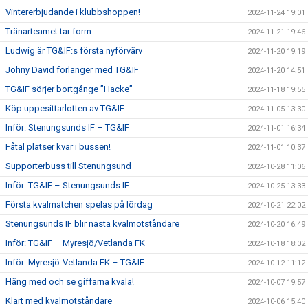
Vintererbjudande i klubbshoppen!
2024-11-24 19:01
Tränarteamet tar form
2024-11-21 19:46
Ludwig är TG&IF:s första nyförvärv
2024-11-20 19:19
Johny David förlänger med TG&IF
2024-11-20 14:51
TG&IF sörjer bortgånge ”Hacke”
2024-11-18 19:55
Köp uppesittarlotten av TG&IF
2024-11-05 13:30
Inför: Stenungsunds IF – TG&IF
2024-11-01 16:34
Fåtal platser kvar i bussen!
2024-11-01 10:37
Supporterbuss till Stenungsund
2024-10-28 11:06
Inför: TG&IF – Stenungsunds IF
2024-10-25 13:33
Första kvalmatchen spelas på lördag
2024-10-21 22:02
Stenungsunds IF blir nästa kvalmotståndare
2024-10-20 16:49
Inför: TG&IF – Myresjö/Vetlanda FK
2024-10-18 18:02
Inför: Myresjö-Vetlanda FK – TG&IF
2024-10-12 11:12
Häng med och se giffarna kvala!
2024-10-07 19:57
Klart med kvalmotståndare
2024-10-06 15:40