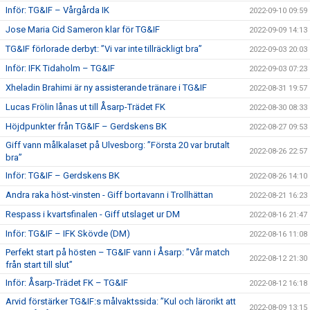
Inför: TG&IF – Vårgårda IK
2022-09-10 09:59
Jose Maria Cid Sameron klar för TG&IF
2022-09-09 14:13
TG&IF förlorade derbyt: ”Vi var inte tillräckligt bra”
2022-09-03 20:03
Inför: IFK Tidaholm – TG&IF
2022-09-03 07:23
Xheladin Brahimi är ny assisterande tränare i TG&IF
2022-08-31 19:57
Lucas Frölin lånas ut till Åsarp-Trädet FK
2022-08-30 08:33
Höjdpunkter från TG&IF – Gerdskens BK
2022-08-27 09:53
Giff vann målkalaset på Ulvesborg: ”Första 20 var brutalt
2022-08-26 22:57
bra”
Inför: TG&IF – Gerdskens BK
2022-08-26 14:10
Andra raka höst-vinsten - Giff bortavann i Trollhättan
2022-08-21 16:23
Respass i kvartsfinalen - Giff utslaget ur DM
2022-08-16 21:47
Inför: TG&IF – IFK Skövde (DM)
2022-08-16 11:08
Perfekt start på hösten – TG&IF vann i Åsarp: ”Vår match
2022-08-12 21:30
från start till slut”
Inför: Åsarp-Trädet FK – TG&IF
2022-08-12 16:18
Arvid förstärker TG&IF:s målvaktssida: ”Kul och lärorikt att
2022-08-09 13:15