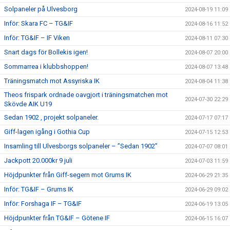
Solpaneler på Ulvesborg
2024-08-19 11:09
Inför: Skara FC – TG&IF
2024-08-16 11:52
Inför: TG&IF – IF Viken
2024-08-11 07:30
Snart dags för Bollekis igen!
2024-08-07 20:00
Sommarrea i klubbshoppen!
2024-08-07 13:48
Träningsmatch mot Assyriska IK
2024-08-04 11:38
Theos frispark ordnade oavgjort i träningsmatchen mot
2024-07-30 22:29
Skövde AIK U19
Sedan 1902 , projekt solpaneler.
2024-07-17 07:17
Giff-lagen igång i Gothia Cup
2024-07-15 12:53
Insamling till Ulvesborgs solpaneler – ”Sedan 1902”
2024-07-07 08:01
Jackpott 20.000kr 9 juli
2024-07-03 11:59
Höjdpunkter från Giff-segern mot Grums IK
2024-06-29 21:35
Inför: TG&IF – Grums IK
2024-06-29 09:02
Inför: Forshaga IF – TG&IF
2024-06-19 13:05
Höjdpunkter från TG&IF – Götene IF
2024-06-15 16:07