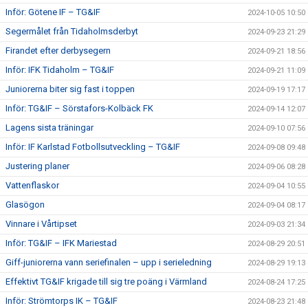
Inför: Götene IF – TG&IF
2024-10-05 10:50
Segermålet från Tidaholmsderbyt
2024-09-23 21:29
Firandet efter derbysegern
2024-09-21 18:56
Inför: IFK Tidaholm – TG&IF
2024-09-21 11:09
Juniorerna biter sig fast i toppen
2024-09-19 17:17
Inför: TG&IF – Sörstafors-Kolbäck FK
2024-09-14 12:07
Lagens sista träningar
2024-09-10 07:56
Inför: IF Karlstad Fotbollsutveckling – TG&IF
2024-09-08 09:48
Justering planer
2024-09-06 08:28
Vattenflaskor
2024-09-04 10:55
Glasögon
2024-09-04 08:17
Vinnare i Vårtipset
2024-09-03 21:34
Inför: TG&IF – IFK Mariestad
2024-08-29 20:51
Giff-juniorerna vann seriefinalen – upp i serieledning
2024-08-29 19:13
Effektivt TG&IF krigade till sig tre poäng i Värmland
2024-08-24 17:25
Inför: Strömtorps IK – TG&IF
2024-08-23 21:48