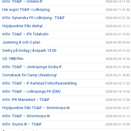
Inför: TG&IF – Götene IF
2024-06-14 11:02
Här avgör TG&IF i Lidköping
2024-06-11 21:46
Inför: Syrianska FK Lidköping - TG&IF
2024-06-07 21:50
Höjdpunkter från derbyt
2024-06-02 12:12
Inför: TG&IF – IFK Tidaholm
2024-05-31 19:02
Justering B och C-plan
2024-05-30 09:45
Derby på lördag | Avspark 15.00
2024-05-29 15:22
OS 1980 film
2024-05-24 10:26
Inför: TG&IF – Jönköpings Södra IF
2024-05-21 18:56
Comeback för Camp Ulvesborg!
2024-05-21 18:40
Inför: TG&IF – IF Karlstad Fotbollsutveckling
2024-05-18 17:22
Inför: TG&IF – Lidköpings FK (DM)
2024-05-14 14:32
Inför: IFK Mariestad – TG&IF
2024-05-09 12:30
Höjdpunkter från TG&IF – Strömtorps IK
2024-05-05 16:27
Inför: TG&IF – Strömtorps IK
2024-05-03 21:14
Inför: Grums IK – TG&IF
2024-05-01 10:00