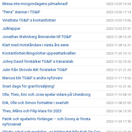
Missa inte morgondagens julmarknad!
2022-12-09 14:54
”Perra” stannar i TG&IF
2022-12-06 17:14
Vinstlista TG&IF:s kontantlotteri
2022-12-03 19:06
Julklappar
2022-12-02 07:47
Jonathan Wahnberg återvänder till TG&IF
2022-11-28 16:29
Klart med motståndare i nästa års serie
2022-11-28 16:21
Kontantlotteri/Bingolotter uppesittarkvällen
2022-11-25 10:12
Johny David förstärker TG&IF:s tränarstab
2022-11-22 10:32
Julin från Skövde AIK förstärker TG&IF
2022-11-21 21:24
Marcus blir TG&IF:s andra nyförvärv
2022-11-17 19:55
Snart dags för granförsäljning!
2022-11-16 21:42
Olle, Theo, Eric och Jose spelar vidare på Ulvesborg
2022-11-10 08:10
Erik, Olle och Simon fortsätter i svartvitt
2022-11-08 07:05
Theo, Måns och Filip klara för 2023
2022-11-06 13:39
Patrik och spelartrio förlänger – och Sonny är första
2022-11-04 17:30
nyförvärvet
Glädje, jubel och medaljer - se bildspelet från Kick On Cup