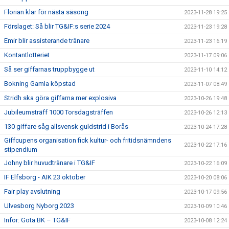
Florian klar för nästa säsong
2023-11-28 19:25
Förslaget: Så blir TG&IF:s serie 2024
2023-11-23 19:28
Emir blir assisterande tränare
2023-11-23 16:19
Kontantlotteriet
2023-11-17 09:06
Så ser giffarnas truppbygge ut
2023-11-10 14:12
Bokning Gamla köpstad
2023-11-07 08:49
Stridh ska göra giffarna mer explosiva
2023-10-26 19:48
Jubileumsträff 1000 Torsdagsträffen
2023-10-26 12:13
130 giffare såg allsvensk guldstrid i Borås
2023-10-24 17:28
Giffcupens organisation fick kultur- och fritidsnämndens
2023-10-22 17:16
stipendium
Johny blir huvudtränare i TG&IF
2023-10-22 16:09
IF Elfsborg - AIK 23 oktober
2023-10-20 08:06
Fair play avslutning
2023-10-17 09:56
Ulvesborg Nyborg 2023
2023-10-09 10:46
Inför: Göta BK – TG&IF
2023-10-08 12:24