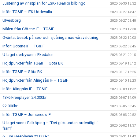
Justering av vinstplan för ESK/TG&IF:s bilbingo
2023-06-30 18:32
Inför: TG&IF – IFK Uddevalla
2023-06-27 14:47
Ulvesborg
2023-06-27 08:48
Målen från Götene IF – TG&IF
2023-06-23 12:30
Oväntat besök på sex- och sjuåringarnas våravslutning
2023-06-22 10:03
Inför: Götene IF – TG&IF
2023-06-22 09:45
U-laget derbyvann i Ekedalen
2023-06-21 20:15
Höjdpunkter från TG&IF – Göta BK
2023-06-19 13:12
Inför: TG&IF – Göta BK
2023-06-17 15:25
Höjdpunkter från Alingsås IF – TG&IF
2023-06-10 18:23
Inför: Alingsås IF – TG&IF
2023-06-09 11:32
13/6 Freeplayen 24.000kr
2023-06-07 14:09
22.000kr
2023-06-05 08:45
Inför: TG&IF – Jonsereds IF
2023-06-03 20:52
U-laget vann i Falköping – ”Det gick undan ordentligt i
2023-06-02 11:37
fram”
6 Juni Freeplayen 22.000kr
2023-05-31 11:42