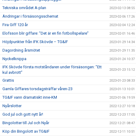
Tekniska området A-plan
2023-02-13 08:55
Ändringar i försäsongsschemat
2023-02-06 17:26
Fira Giff 120 år
2023-02-04 12:24
Elofsson blir giffare: ”Det är en fin fotbollspelare”
2023-02-01 16:46
Höjdpunkter från IFK Skövde – TG&IF
2023-01-29 14:34
Dagordning årsmötet
2023-01-29 11:35
Nyckelknippa
2023-01-24 10:37
IFK Skövde första motståndaren under försäsongen: ”Ett
2023-01-23 15:12
kul avbrott”
Grattis
2023-01-23 08:33
Gamla Giffares torsdagsträffar våren-23
2023-01-13 10:01
TG&IF vann dramatiskt inne-KM
2023-01-06 19:59
Nyårslotter
2022-12-27 10:18
God jul och gott nytt år!
2022-12-23 17:05
Bingolotter till Jul och Nyår
2022-12-21 08:47
Köp din Bingolott av TG&IF
2022-12-11 10:51