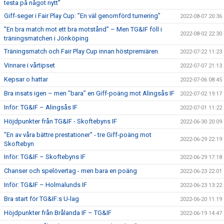
testa på något nytt”
Giff-seger i Fair Play Cup: ”En väl genomförd turnering”
2022-08-07 20:36
”En bra match mot ett bra motstånd” – Men TG&IF föll i
2022-08-02 22:30
träningsmatchen i Jönköping
Träningsmatch och Fair Play Cup innan höstpremiären
2022-07-22 11:23
Vinnare i vårtipset
2022-07-07 21:13
Kepsar o hattar
2022-07-06 08:45
Bra insats igen – men ”bara” en Giff-poäng mot Alingsås IF
2022-07-02 19:17
Inför: TG&IF – Alingsås IF
2022-07-01 11:22
Höjdpunkter från TG&IF - Skoftebyns IF
2022-06-30 20:09
"En av våra bättre prestationer" - tre Giff-poäng mot
2022-06-29 22:19
Skoftebyn
Inför: TG&IF – Skoftebyns IF
2022-06-29 17:18
Chanser och spelövertag - men bara en poäng
2022-06-23 22:01
Inför: TG&IF – Holmalunds IF
2022-06-23 13:22
Bra start för TG&IF:s U-lag
2022-06-20 11:19
Höjdpunkter från Brålanda IF – TG&IF
2022-06-19 14:47