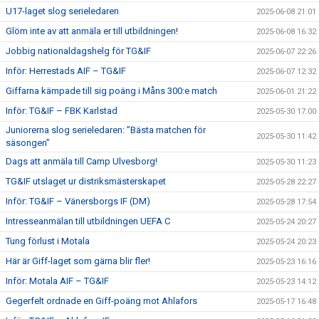
U17-laget slog serieledaren
2025-06-08 21:01
Glöm inte av att anmäla er till utbildningen!
2025-06-08 16:32
Jobbig nationaldagshelg för TG&IF
2025-06-07 22:26
Inför: Herrestads AIF – TG&IF
2025-06-07 12:32
Giffarna kämpade till sig poäng i Måns 300:e match
2025-06-01 21:22
Inför: TG&IF – FBK Karlstad
2025-05-30 17:00
Juniorerna slog serieledaren: ”Bästa matchen för
2025-05-30 11:42
säsongen”
Dags att anmäla till Camp Ulvesborg!
2025-05-30 11:23
TG&IF utslaget ur distriksmästerskapet
2025-05-28 22:27
Inför: TG&IF – Vänersborgs IF (DM)
2025-05-28 17:54
Intresseanmälan till utbildningen UEFA C
2025-05-24 20:27
Tung förlust i Motala
2025-05-24 20:23
Här är Giff-laget som gärna blir fler!
2025-05-23 16:16
Inför: Motala AIF – TG&IF
2025-05-23 14:12
Gegerfelt ordnade en Giff-poäng mot Ahlafors
2025-05-17 16:48