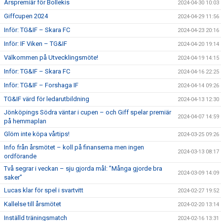
Årspremiär för Bollekis
2024-04-30 10:03
Giffcupen 2024
2024-04-29 11:56
Inför: TG&IF – Skara FC
2024-04-23 20:16
Inför: IF Viken – TG&IF
2024-04-20 19:14
Välkommen på Utvecklingsmöte!
2024-04-19 14:15
Inför: TG&IF – Skara FC
2024-04-16 22:25
Inför: TG&IF – Forshaga IF
2024-04-14 09:26
TG&IF värd för ledarutbildning
2024-04-13 12:30
Jönköpings Södra väntar i cupen – och Giff spelar premiär
2024-04-07 14:59
på hemmaplan
Glöm inte köpa vårtips!
2024-03-25 09:26
Info från årsmötet – koll på finanserna men ingen
2024-03-13 08:17
ordförande
Två segrar i veckan – sju gjorda mål: ”Många gjorde bra
2024-03-09 14:09
saker”
Lucas klar för spel i svartvitt
2024-02-27 19:52
Kallelse till årsmötet
2024-02-20 13:14
Inställd träningsmatch
2024-02-16 13:31