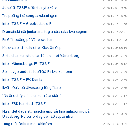
Josef är TG&IF:s första nyförvärv
2025-10-30 19:30
Tre poäng i säsongsavslutningen
2025-10-18 16:30
Inför: TG&IF – Grebbestads IF
2025-10-18 11:38
Dramatiskt när juniorerna tog andra raka kvalsegern
2025-10-15 22:21
En Giff-poäng på Vänersvallen
2025-10-11 21:03
Kioskvaror till salu efter Kick On Cup
2025-10-08 08:19
Sista chansen ute efter förlust mot Vänersborg
2025-10-06 17:09
Inför: Vänersborgs IF - TG&IF
2025-10-03 18:12
Sent avgörande fällde TG&IF i kvalkampen
2025-09-27 17:29
Inför: TG&IF – IFK Kumla
2025-09-26 12:59
Ikväll: Quiz på Ulvesborg för giffare
2025-09-26 12:56
”Nu är det fyra finaler som återstår...”
2025-09-20 17:17
Inför: FBK Karlstad - TG&IF
2025-09-20 11:17
Nu är det dags att fräscha upp vår fina anläggning på
2025-09-15 10:09
Ulvesborg. Nu på lördag den 20 september
Tung Giff-förlust mot Ahlafors
2025-09-14 19:02