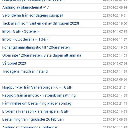
Ändring av planschemat v17
2023-04-26 08:14
Se bilderna från söndagens cupspel!
2023-04-23 18:51
Tack alla ni som varit en del av Giffcupen 2023!
2023-04-23 18:00
Inför TG&IF - Götene IF
2023-04-14 07:15
Inför: IFK Uddevalla – TG&IF
2023-04-06 11:37
Förlängd anmälningstid till 120-årsfesten
2023-03-24 18:03
Glöm inte 120-årsfesten! Sista dagen att anmäla
2023-03-20 14:03
Vårtipset 2023
2023-03-15 07:34
Tisdagens match är inställd
2023-02-27 14:29
2023-02-27 08:36
Höjdpunkter från Vänersborgs FK – TG&IF
2023-02-26 21:51
Rapport från årsmötet - historisk omsättning
2023-02-26 14:35
Påminnelse om beställning kläder söndag
2023-02-25 21:43
Bröderna Fransson klara för spel i TG&IF
2023-02-20 16:23
Beställning träningskläder 26 februari
2023-02-15 08:25
Ändringar i försäsongsupplägget
2023-02-14 11:15