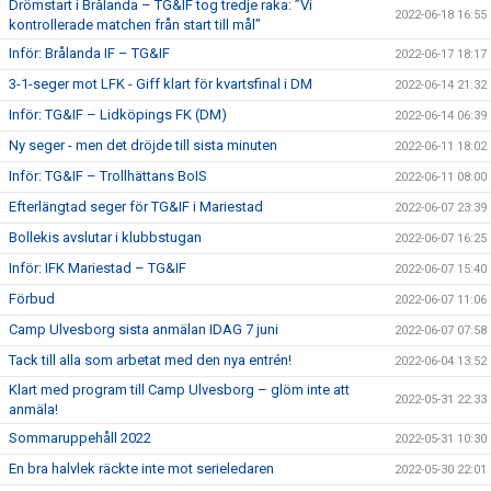
Drömstart i Brålanda – TG&IF tog tredje raka: ”Vi
2022-06-18 16:55
kontrollerade matchen från start till mål”
Inför: Brålanda IF – TG&IF
2022-06-17 18:17
3-1-seger mot LFK - Giff klart för kvartsfinal i DM
2022-06-14 21:32
Inför: TG&IF – Lidköpings FK (DM)
2022-06-14 06:39
Ny seger - men det dröjde till sista minuten
2022-06-11 18:02
Inför: TG&IF – Trollhättans BoIS
2022-06-11 08:00
Efterlängtad seger för TG&IF i Mariestad
2022-06-07 23:39
Bollekis avslutar i klubbstugan
2022-06-07 16:25
Inför: IFK Mariestad – TG&IF
2022-06-07 15:40
Förbud
2022-06-07 11:06
Camp Ulvesborg sista anmälan IDAG 7 juni
2022-06-07 07:58
Tack till alla som arbetat med den nya entrén!
2022-06-04 13:52
Klart med program till Camp Ulvesborg – glöm inte att
2022-05-31 22:33
anmäla!
Sommaruppehåll 2022
2022-05-31 10:30
En bra halvlek räckte inte mot serieledaren
2022-05-30 22:01