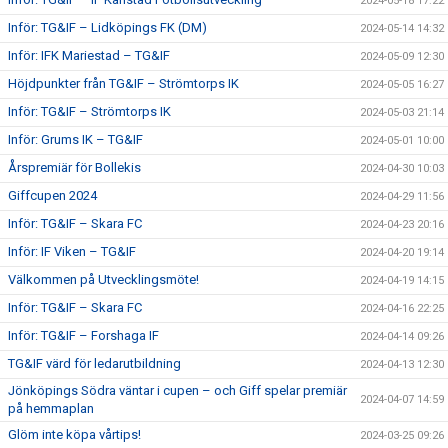
2024-05-18 17:22
Inför: TG&IF – Lidköpings FK (DM)
2024-05-14 14:32
Inför: IFK Mariestad – TG&IF
2024-05-09 12:30
Höjdpunkter från TG&IF – Strömtorps IK
2024-05-05 16:27
Inför: TG&IF – Strömtorps IK
2024-05-03 21:14
Inför: Grums IK – TG&IF
2024-05-01 10:00
Årspremiär för Bollekis
2024-04-30 10:03
Giffcupen 2024
2024-04-29 11:56
Inför: TG&IF – Skara FC
2024-04-23 20:16
Inför: IF Viken – TG&IF
2024-04-20 19:14
Välkommen på Utvecklingsmöte!
2024-04-19 14:15
Inför: TG&IF – Skara FC
2024-04-16 22:25
Inför: TG&IF – Forshaga IF
2024-04-14 09:26
TG&IF värd för ledarutbildning
2024-04-13 12:30
Jönköpings Södra väntar i cupen – och Giff spelar premiär
2024-04-07 14:59
på hemmaplan
Glöm inte köpa vårtips!
2024-03-25 09:26