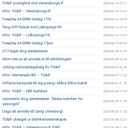
TG&IF poänglöst mot Vänersborgs IF
2025-06-19 23:17
Inför: TG&IF – Vänersborgs IF
2025-06-19 14:47
Freeplay 24.000kr tisdag 17/6
2025-06-16 18:09
Tung Giff-förlust mot Lidköpings FK
2025-06-13 22:14
Inför: TG&IF – Lidköpings FK
2025-06-13 13:57
Freeplay 24.000kr tisdag 17juni
2025-06-13 09:43
U17-laget slog serieledaren
2025-06-08 21:01
Glöm inte av att anmäla er till utbildningen!
2025-06-08 16:32
Jobbig nationaldagshelg för TG&IF
2025-06-07 22:26
Inför: Herrestads AIF – TG&IF
2025-06-07 12:32
Giffarna kämpade till sig poäng i Måns 300:e match
2025-06-01 21:22
Inför: TG&IF – FBK Karlstad
2025-05-30 17:00
Juniorerna slog serieledaren: ”Bästa matchen för
2025-05-30 11:42
säsongen”
Dags att anmäla till Camp Ulvesborg!
2025-05-30 11:23
TG&IF utslaget ur distriksmästerskapet
2025-05-28 22:27
Inför: TG&IF – Vänersborgs IF (DM)
2025-05-28 17:54