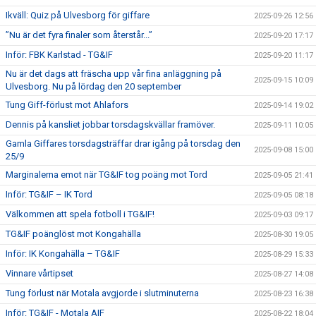
Ikväll: Quiz på Ulvesborg för giffare
2025-09-26 12:56
”Nu är det fyra finaler som återstår...”
2025-09-20 17:17
Inför: FBK Karlstad - TG&IF
2025-09-20 11:17
Nu är det dags att fräscha upp vår fina anläggning på
2025-09-15 10:09
Ulvesborg. Nu på lördag den 20 september
Tung Giff-förlust mot Ahlafors
2025-09-14 19:02
Dennis på kansliet jobbar torsdagskvällar framöver.
2025-09-11 10:05
Gamla Giffares torsdagsträffar drar igång på torsdag den
2025-09-08 15:00
25/9
Marginalerna emot när TG&IF tog poäng mot Tord
2025-09-05 21:41
Inför: TG&IF – IK Tord
2025-09-05 08:18
Välkommen att spela fotboll i TG&IF!
2025-09-03 09:17
TG&IF poänglöst mot Kongahälla
2025-08-30 19:05
Inför: IK Kongahälla – TG&IF
2025-08-29 15:33
Vinnare vårtipset
2025-08-27 14:08
Tung förlust när Motala avgjorde i slutminuterna
2025-08-23 16:38
Inför: TG&IF - Motala AIF
2025-08-22 18:04