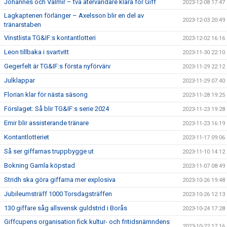
Johannes och Valmir – två återvändare klara för Giff
2023-12-08 17:47
Lagkaptenen förlänger – Axelsson blir en del av
2023-12-03 20:49
tränarstaben
Vinstlista TG&IF:s kontantlotteri
2023-12-02 16:16
Leon tillbaka i svartvitt
2023-11-30 22:10
Gegerfelt är TG&IF:s första nyförvärv
2023-11-29 22:12
Julklappar
2023-11-29 07:40
Florian klar för nästa säsong
2023-11-28 19:25
Förslaget: Så blir TG&IF:s serie 2024
2023-11-23 19:28
Emir blir assisterande tränare
2023-11-23 16:19
Kontantlotteriet
2023-11-17 09:06
Så ser giffarnas truppbygge ut
2023-11-10 14:12
Bokning Gamla köpstad
2023-11-07 08:49
Stridh ska göra giffarna mer explosiva
2023-10-26 19:48
Jubileumsträff 1000 Torsdagsträffen
2023-10-26 12:13
130 giffare såg allsvensk guldstrid i Borås
2023-10-24 17:28
Giffcupens organisation fick kultur- och fritidsnämndens
2023-10-22 17:16