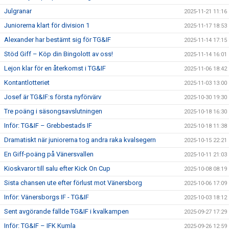
Julgranar
2025-11-21 11:16
Juniorerna klart för division 1
2025-11-17 18:53
Alexander har bestämt sig för TG&IF
2025-11-14 17:15
Stöd Giff – Köp din Bingolott av oss!
2025-11-14 16:01
Lejon klar för en återkomst i TG&IF
2025-11-06 18:42
Kontantlotteriet
2025-11-03 13:00
Josef är TG&IF:s första nyförvärv
2025-10-30 19:30
Tre poäng i säsongsavslutningen
2025-10-18 16:30
Inför: TG&IF – Grebbestads IF
2025-10-18 11:38
Dramatiskt när juniorerna tog andra raka kvalsegern
2025-10-15 22:21
En Giff-poäng på Vänersvallen
2025-10-11 21:03
Kioskvaror till salu efter Kick On Cup
2025-10-08 08:19
Sista chansen ute efter förlust mot Vänersborg
2025-10-06 17:09
Inför: Vänersborgs IF - TG&IF
2025-10-03 18:12
Sent avgörande fällde TG&IF i kvalkampen
2025-09-27 17:29
Inför: TG&IF – IFK Kumla
2025-09-26 12:59