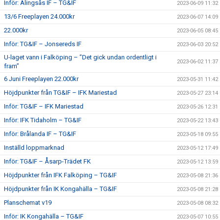
Inför: Alingsås IF – TG&IF
2023-06-09 11:32
13/6 Freeplayen 24.000kr
2023-06-07 14:09
22.000kr
2023-06-05 08:45
Inför: TG&IF – Jonsereds IF
2023-06-03 20:52
U-laget vann i Falköping – ”Det gick undan ordentligt i
2023-06-02 11:37
fram”
6 Juni Freeplayen 22.000kr
2023-05-31 11:42
Höjdpunkter från TG&IF – IFK Mariestad
2023-05-27 23:14
Inför: TG&IF – IFK Mariestad
2023-05-26 12:31
Inför: IFK Tidaholm – TG&IF
2023-05-22 13:43
Inför: Brålanda IF – TG&IF
2023-05-18 09:55
Inställd loppmarknad
2023-05-12 17:49
Inför: TG&IF – Åsarp-Trädet FK
2023-05-12 13:59
Höjdpunkter från IFK Falköping – TG&IF
2023-05-08 21:36
Höjdpunkter från IK Kongahälla – TG&IF
2023-05-08 21:28
Planschemat v19
2023-05-08 08:32
Inför: IK Kongahälla – TG&IF
2023-05-07 10:55