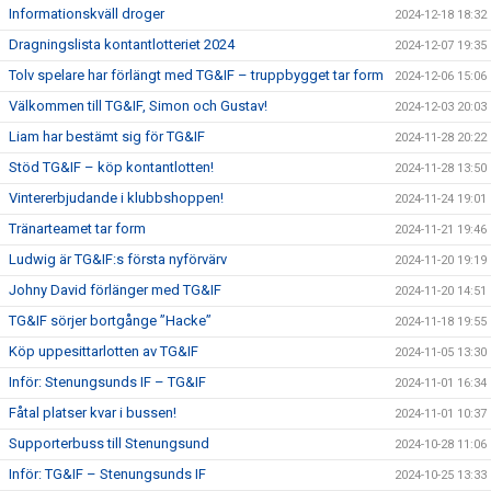
Informationskväll droger
2024-12-18 18:32
Dragningslista kontantlotteriet 2024
2024-12-07 19:35
Tolv spelare har förlängt med TG&IF – truppbygget tar form
2024-12-06 15:06
Välkommen till TG&IF, Simon och Gustav!
2024-12-03 20:03
Liam har bestämt sig för TG&IF
2024-11-28 20:22
Stöd TG&IF – köp kontantlotten!
2024-11-28 13:50
Vintererbjudande i klubbshoppen!
2024-11-24 19:01
Tränarteamet tar form
2024-11-21 19:46
Ludwig är TG&IF:s första nyförvärv
2024-11-20 19:19
Johny David förlänger med TG&IF
2024-11-20 14:51
TG&IF sörjer bortgånge ”Hacke”
2024-11-18 19:55
Köp uppesittarlotten av TG&IF
2024-11-05 13:30
Inför: Stenungsunds IF – TG&IF
2024-11-01 16:34
Fåtal platser kvar i bussen!
2024-11-01 10:37
Supporterbuss till Stenungsund
2024-10-28 11:06
Inför: TG&IF – Stenungsunds IF
2024-10-25 13:33