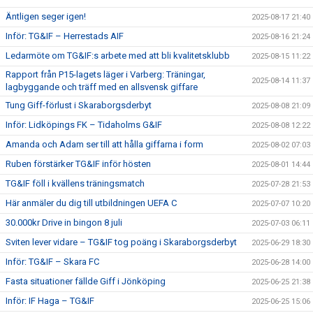
Äntligen seger igen!
2025-08-17 21:40
Inför: TG&IF – Herrestads AIF
2025-08-16 21:24
Ledarmöte om TG&IF:s arbete med att bli kvalitetsklubb
2025-08-15 11:22
Rapport från P15-lagets läger i Varberg: Träningar,
2025-08-14 11:37
lagbyggande och träff med en allsvensk giffare
Tung Giff-förlust i Skaraborgsderbyt
2025-08-08 21:09
Inför: Lidköpings FK – Tidaholms G&IF
2025-08-08 12:22
Amanda och Adam ser till att hålla giffarna i form
2025-08-02 07:03
Ruben förstärker TG&IF inför hösten
2025-08-01 14:44
TG&IF föll i kvällens träningsmatch
2025-07-28 21:53
Här anmäler du dig till utbildningen UEFA C
2025-07-07 10:20
30.000kr Drive in bingon 8 juli
2025-07-03 06:11
Sviten lever vidare – TG&IF tog poäng i Skaraborgsderbyt
2025-06-29 18:30
Inför: TG&IF – Skara FC
2025-06-28 14:00
Fasta situationer fällde Giff i Jönköping
2025-06-25 21:38
Inför: IF Haga – TG&IF
2025-06-25 15:06