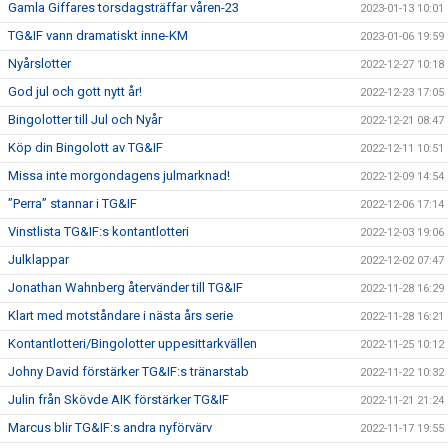
Gamla Giffares torsdagsträffar våren-23
2023-01-13 10:01
TG&IF vann dramatiskt inne-KM
2023-01-06 19:59
Nyårslotter
2022-12-27 10:18
God jul och gott nytt år!
2022-12-23 17:05
Bingolotter till Jul och Nyår
2022-12-21 08:47
Köp din Bingolott av TG&IF
2022-12-11 10:51
Missa inte morgondagens julmarknad!
2022-12-09 14:54
”Perra” stannar i TG&IF
2022-12-06 17:14
Vinstlista TG&IF:s kontantlotteri
2022-12-03 19:06
Julklappar
2022-12-02 07:47
Jonathan Wahnberg återvänder till TG&IF
2022-11-28 16:29
Klart med motståndare i nästa års serie
2022-11-28 16:21
Kontantlotteri/Bingolotter uppesittarkvällen
2022-11-25 10:12
Johny David förstärker TG&IF:s tränarstab
2022-11-22 10:32
Julin från Skövde AIK förstärker TG&IF
2022-11-21 21:24
Marcus blir TG&IF:s andra nyförvärv
2022-11-17 19:55