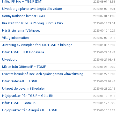
Inför: IFK Hjo – TG&IF (DM)
2023-08-07 13:54
Ulvesborgs planer avstängda tills vidare
2023-08-07 13:04
Sonny Karlsson lämnar TG&IF
2023-07-31 11:06
Bra start för TG&IF:s P16-lag i Gothia Cup
2023-07-18 21:14
Här är vinnarna i Vårtipset
2023-07-10 10:29
Viktig information
2023-07-07 12:12
Justering av vinstplan för ESK/TG&IF:s bilbingo
2023-06-30 18:32
Inför: TG&IF – IFK Uddevalla
2023-06-27 14:47
Ulvesborg
2023-06-27 08:48
Målen från Götene IF – TG&IF
2023-06-23 12:30
Oväntat besök på sex- och sjuåringarnas våravslutning
2023-06-22 10:03
Inför: Götene IF – TG&IF
2023-06-22 09:45
U-laget derbyvann i Ekedalen
2023-06-21 20:15
Höjdpunkter från TG&IF – Göta BK
2023-06-19 13:12
Inför: TG&IF – Göta BK
2023-06-17 15:25
Höjdpunkter från Alingsås IF – TG&IF
2023-06-10 18:23