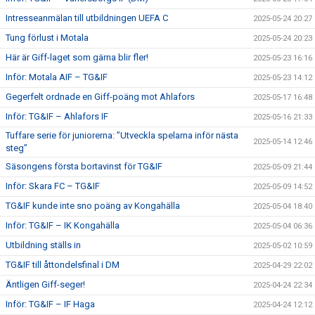
Intresseanmälan till utbildningen UEFA C
2025-05-24 20:27
Tung förlust i Motala
2025-05-24 20:23
Här är Giff-laget som gärna blir fler!
2025-05-23 16:16
Inför: Motala AIF – TG&IF
2025-05-23 14:12
Gegerfelt ordnade en Giff-poäng mot Ahlafors
2025-05-17 16:48
Inför: TG&IF – Ahlafors IF
2025-05-16 21:33
Tuffare serie för juniorerna: ”Utveckla spelarna inför nästa
2025-05-14 12:46
steg”
Säsongens första bortavinst för TG&IF
2025-05-09 21:44
Inför: Skara FC – TG&IF
2025-05-09 14:52
TG&IF kunde inte sno poäng av Kongahälla
2025-05-04 18:40
Inför: TG&IF – IK Kongahälla
2025-05-04 06:36
Utbildning ställs in
2025-05-02 10:59
TG&IF till åttondelsfinal i DM
2025-04-29 22:02
Äntligen Giff-seger!
2025-04-24 22:34
Inför: TG&IF – IF Haga
2025-04-24 12:12