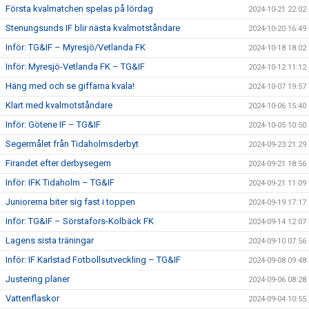
Första kvalmatchen spelas på lördag
2024-10-21 22:02
Stenungsunds IF blir nästa kvalmotståndare
2024-10-20 16:49
Inför: TG&IF – Myresjö/Vetlanda FK
2024-10-18 18:02
Inför: Myresjö-Vetlanda FK – TG&IF
2024-10-12 11:12
Häng med och se giffarna kvala!
2024-10-07 19:57
Klart med kvalmotståndare
2024-10-06 15:40
Inför: Götene IF – TG&IF
2024-10-05 10:50
Segermålet från Tidaholmsderbyt
2024-09-23 21:29
Firandet efter derbysegern
2024-09-21 18:56
Inför: IFK Tidaholm – TG&IF
2024-09-21 11:09
Juniorerna biter sig fast i toppen
2024-09-19 17:17
Inför: TG&IF – Sörstafors-Kolbäck FK
2024-09-14 12:07
Lagens sista träningar
2024-09-10 07:56
Inför: IF Karlstad Fotbollsutveckling – TG&IF
2024-09-08 09:48
Justering planer
2024-09-06 08:28
Vattenflaskor
2024-09-04 10:55