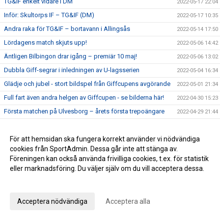
TG&IF enkelt vidare i DM
2022-05-17 22:04
Inför: Skultorps IF – TG&IF (DM)
2022-05-17 10:35
Andra raka för TG&IF – bortavann i Allingsås
2022-05-14 17:50
Lördagens match skjuts upp!
2022-05-06 14:42
Äntligen Bilbingon drar igång – premiär 10 maj!
2022-05-06 13:02
Dubbla Giff-segrar i inledningen av U-lagsserien
2022-05-04 16:34
Glädje och jubel - stort bildspel från Giffcupens avgörande
2022-05-01 21:34
Full fart även andra helgen av Giffcupen - se bilderna här!
2022-04-30 15:23
Första matchen på Ulvesborg – årets första trepoängare
2022-04-29 21:44
Inför: TG&IF – Åsarp-Trädet FK
2022-04-29 10:02
Hemmapremiär på riktigt – Åsarp-Trädet kommer till
För att hemsidan ska fungera korrekt använder vi nödvändiga
2022-04-24 15:56
Ulvesborg
cookies från SportAdmin. Dessa går inte att stänga av.
Föreningen kan också använda frivilliga cookies, t.ex. för statistik
Bilder från Giffcupens första helg
2022-04-24 15:50
eller marknadsföring. Du väljer själv om du vill acceptera dessa.
Inför: Alingsås IF – TG&IF
2022-04-22 13:27
Anpassa dina val
Sent mål räddade en poäng i hemmapremiären
2022-04-15 16:08
Inför: TG&IF – Brålanda IF
Acceptera nödvändiga
Acceptera alla
2022-04-15 11:09
Ny tid på hemmapremiären
2022-04-11 19:33