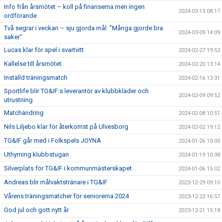
Info från årsmötet – koll på finanserna men ingen
2024-03-13 08:17
ordförande
Två segrar i veckan – sju gjorda mål: ”Många gjorde bra
2024-03-09 14:09
saker”
Lucas klar för spel i svartvitt
2024-02-27 19:52
Kallelse till årsmötet
2024-02-20 13:14
Inställd träningsmatch
2024-02-16 13:31
Sportlife blir TG&IF:s leverantör av klubbkläder och
2024-02-09 09:52
utrustning
Matchändring
2024-02-08 10:51
Nils Liljebo klar för återkomst på Ulvesborg
2024-02-02 19:12
TG&IF går med i Folkspels JOYNA
2024-01-26 10:00
Uthyrning klubbstugan
2024-01-19 10:38
Silverplats för TG&IF i kommunmästerskapet
2024-01-06 15:02
Andreas blir målvaktstränare i TG&IF
2023-12-29 09:10
Vårens träningsmatcher för seniorerna 2024
2023-12-22 16:57
God jul och gott nytt år
2023-12-21 15:18