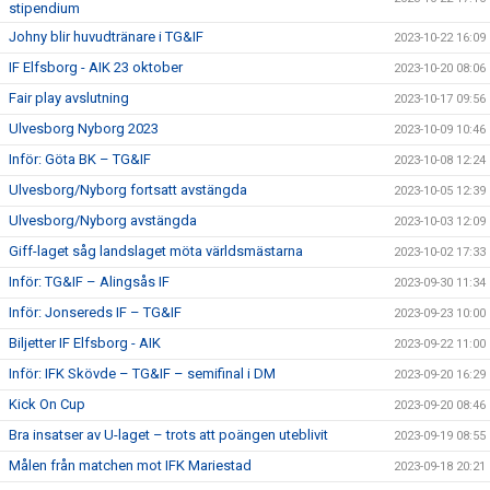
stipendium
Johny blir huvudtränare i TG&IF
2023-10-22 16:09
IF Elfsborg - AIK 23 oktober
2023-10-20 08:06
Fair play avslutning
2023-10-17 09:56
Ulvesborg Nyborg 2023
2023-10-09 10:46
Inför: Göta BK – TG&IF
2023-10-08 12:24
Ulvesborg/Nyborg fortsatt avstängda
2023-10-05 12:39
Ulvesborg/Nyborg avstängda
2023-10-03 12:09
Giff-laget såg landslaget möta världsmästarna
2023-10-02 17:33
Inför: TG&IF – Alingsås IF
2023-09-30 11:34
Inför: Jonsereds IF – TG&IF
2023-09-23 10:00
Biljetter IF Elfsborg - AIK
2023-09-22 11:00
Inför: IFK Skövde – TG&IF – semifinal i DM
2023-09-20 16:29
Kick On Cup
2023-09-20 08:46
Bra insatser av U-laget – trots att poängen uteblivit
2023-09-19 08:55
Målen från matchen mot IFK Mariestad
2023-09-18 20:21