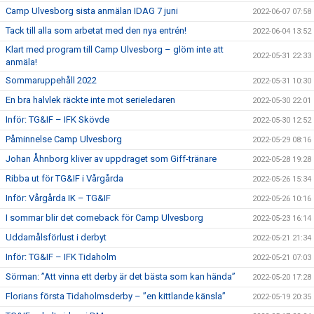
Camp Ulvesborg sista anmälan IDAG 7 juni
2022-06-07 07:58
Tack till alla som arbetat med den nya entrén!
2022-06-04 13:52
Klart med program till Camp Ulvesborg – glöm inte att
2022-05-31 22:33
anmäla!
Sommaruppehåll 2022
2022-05-31 10:30
En bra halvlek räckte inte mot serieledaren
2022-05-30 22:01
Inför: TG&IF – IFK Skövde
2022-05-30 12:52
Påminnelse Camp Ulvesborg
2022-05-29 08:16
Johan Åhnborg kliver av uppdraget som Giff-tränare
2022-05-28 19:28
Ribba ut för TG&IF i Vårgårda
2022-05-26 15:34
Inför: Vårgårda IK – TG&IF
2022-05-26 10:16
I sommar blir det comeback för Camp Ulvesborg
2022-05-23 16:14
Uddamålsförlust i derbyt
2022-05-21 21:34
Inför: TG&IF – IFK Tidaholm
2022-05-21 07:03
Sörman: ”Att vinna ett derby är det bästa som kan hända”
2022-05-20 17:28
Florians första Tidaholmsderby – ”en kittlande känsla”
2022-05-19 20:35