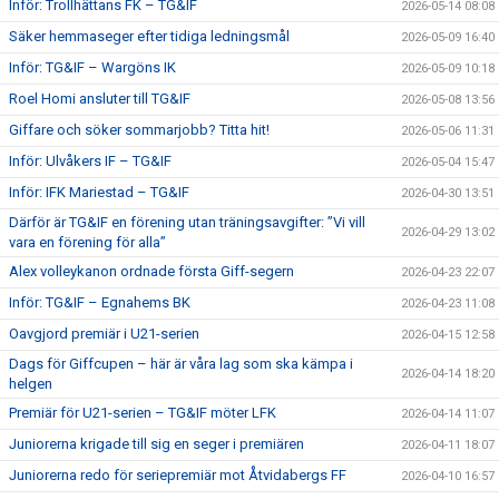
Inför: Trollhättans FK – TG&IF
2026-05-14 08:08
Säker hemmaseger efter tidiga ledningsmål
2026-05-09 16:40
Inför: TG&IF – Wargöns IK
2026-05-09 10:18
Roel Homi ansluter till TG&IF
2026-05-08 13:56
Giffare och söker sommarjobb? Titta hit!
2026-05-06 11:31
Inför: Ulvåkers IF – TG&IF
2026-05-04 15:47
Inför: IFK Mariestad – TG&IF
2026-04-30 13:51
Därför är TG&IF en förening utan träningsavgifter: ”Vi vill
2026-04-29 13:02
vara en förening för alla”
Alex volleykanon ordnade första Giff-segern
2026-04-23 22:07
Inför: TG&IF – Egnahems BK
2026-04-23 11:08
Oavgjord premiär i U21-serien
2026-04-15 12:58
Dags för Giffcupen – här är våra lag som ska kämpa i
2026-04-14 18:20
helgen
Premiär för U21-serien – TG&IF möter LFK
2026-04-14 11:07
Juniorerna krigade till sig en seger i premiären
2026-04-11 18:07
Juniorerna redo för seriepremiär mot Åtvidabergs FF
2026-04-10 16:57