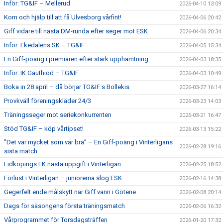
Inför: TG&IF – Mellerud
2026-04-10 13:09
Kom och hjälp till att få Ulvesborg vårfint!
2026-04-06 20:42
Giff vidare till nästa DM-runda efter seger mot ESK
2026-04-06 20:34
Inför: Ekedalens SK – TG&IF
2026-04-05 15:34
En Giff-poäng i premiären efter stark upphämtning
2026-04-03 18:35
Inför: IK Gauthiod – TG&IF
2026-04-03 10:49
Boka in 28 april – då börjar TG&IF:s Bollekis
2026-03-27 16:14
Provkväll föreningskläder 24/3
2026-03-23 14:03
Träningsseger mot seriekonkurrenten
2026-03-21 16:47
Stöd TG&IF – köp vårtipset!
2026-03-13 15:22
”Det var mycket som var bra” – En Giff-poäng i Vinterligans
2026-02-28 19:16
sista match
Lidköpings FK nästa uppgift i Vinterligan
2026-02-25 18:52
Förlust i Vinterligan – juniorerna slog ESK
2026-02-16 14:38
Gegerfelt ende målskytt när Giff vann i Götene
2026-02-08 20:14
Dags för säsongens första träningsmatch
2026-02-06 16:32
Vårprogrammet för Torsdagsträffen
2026-01-20 17:32