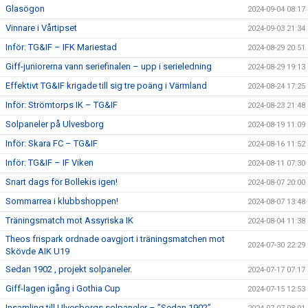
Glasögon
2024-09-04 08:17
Vinnare i Vårtipset
2024-09-03 21:34
Inför: TG&IF – IFK Mariestad
2024-08-29 20:51
Giff-juniorerna vann seriefinalen – upp i serieledning
2024-08-29 19:13
Effektivt TG&IF krigade till sig tre poäng i Värmland
2024-08-24 17:25
Inför: Strömtorps IK – TG&IF
2024-08-23 21:48
Solpaneler på Ulvesborg
2024-08-19 11:09
Inför: Skara FC – TG&IF
2024-08-16 11:52
Inför: TG&IF – IF Viken
2024-08-11 07:30
Snart dags för Bollekis igen!
2024-08-07 20:00
Sommarrea i klubbshoppen!
2024-08-07 13:48
Träningsmatch mot Assyriska IK
2024-08-04 11:38
Theos frispark ordnade oavgjort i träningsmatchen mot
2024-07-30 22:29
Skövde AIK U19
Sedan 1902 , projekt solpaneler.
2024-07-17 07:17
Giff-lagen igång i Gothia Cup
2024-07-15 12:53
Insamling till Ulvesborgs solpaneler – ”Sedan 1902”