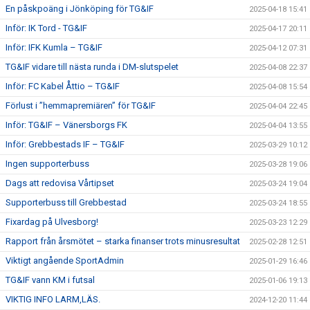
En påskpoäng i Jönköping för TG&IF
2025-04-18 15:41
Inför: IK Tord - TG&IF
2025-04-17 20:11
Inför: IFK Kumla – TG&IF
2025-04-12 07:31
TG&IF vidare till nästa runda i DM-slutspelet
2025-04-08 22:37
Inför: FC Kabel Åttio – TG&IF
2025-04-08 15:54
Förlust i ”hemmapremiären” för TG&IF
2025-04-04 22:45
Inför: TG&IF – Vänersborgs FK
2025-04-04 13:55
Inför: Grebbestads IF – TG&IF
2025-03-29 10:12
Ingen supporterbuss
2025-03-28 19:06
Dags att redovisa Vårtipset
2025-03-24 19:04
Supporterbuss till Grebbestad
2025-03-24 18:55
Fixardag på Ulvesborg!
2025-03-23 12:29
Rapport från årsmötet – starka finanser trots minusresultat
2025-02-28 12:51
Viktigt angående SportAdmin
2025-01-29 16:46
TG&IF vann KM i futsal
2025-01-06 19:13
VIKTIG INFO LARM,LÄS.
2024-12-20 11:44