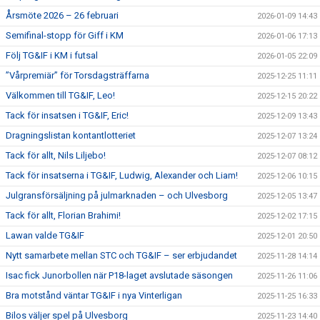
Årsmöte 2026 – 26 februari
2026-01-09 14:43
Semifinal-stopp för Giff i KM
2026-01-06 17:13
Följ TG&IF i KM i futsal
2026-01-05 22:09
”Vårpremiär” för Torsdagsträffarna
2025-12-25 11:11
Välkommen till TG&IF, Leo!
2025-12-15 20:22
Tack för insatsen i TG&IF, Eric!
2025-12-09 13:43
Dragningslistan kontantlotteriet
2025-12-07 13:24
Tack för allt, Nils Liljebo!
2025-12-07 08:12
Tack för insatserna i TG&IF, Ludwig, Alexander och Liam!
2025-12-06 10:15
Julgransförsäljning på julmarknaden – och Ulvesborg
2025-12-05 13:47
Tack för allt, Florian Brahimi!
2025-12-02 17:15
Lawan valde TG&IF
2025-12-01 20:50
Nytt samarbete mellan STC och TG&IF – ser erbjudandet
2025-11-28 14:14
Isac fick Junorbollen när P18-laget avslutade säsongen
2025-11-26 11:06
Bra motstånd väntar TG&IF i nya Vinterligan
2025-11-25 16:33
Bilos väljer spel på Ulvesborg
2025-11-23 14:40