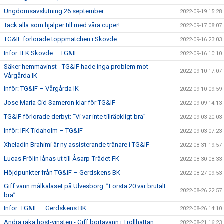
Ungdomsavslutning 26 september
2022-09-19 15:28
Tack alla som hjälper till med våra cuper!
2022-09-17 08:07
TG&IF förlorade toppmatchen i Skövde
2022-09-16 23:03
Inför: IFK Skövde – TG&IF
2022-09-16 10:10
Säker hemmavinst - TG&IF hade inga problem mot
2022-09-10 17:07
Vårgårda IK
Inför: TG&IF – Vårgårda IK
2022-09-10 09:59
Jose Maria Cid Sameron klar för TG&IF
2022-09-09 14:13
TG&IF förlorade derbyt: ”Vi var inte tillräckligt bra”
2022-09-03 20:03
Inför: IFK Tidaholm – TG&IF
2022-09-03 07:23
Xheladin Brahimi är ny assisterande tränare i TG&IF
2022-08-31 19:57
Lucas Frölin lånas ut till Åsarp-Trädet FK
2022-08-30 08:33
Höjdpunkter från TG&IF – Gerdskens BK
2022-08-27 09:53
Giff vann målkalaset på Ulvesborg: ”Första 20 var brutalt
2022-08-26 22:57
bra”
Inför: TG&IF – Gerdskens BK
2022-08-26 14:10
Andra raka höst-vinsten - Giff bortavann i Trollhättan
2022-08-21 16:23