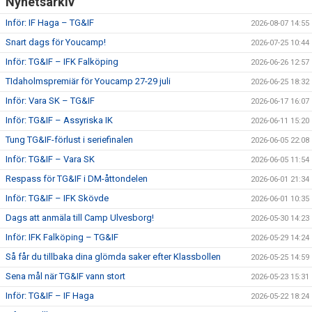
Nyhetsarkiv
Inför: IF Haga – TG&IF
2026-08-07 14:55
Snart dags för Youcamp!
2026-07-25 10:44
Inför: TG&IF – IFK Falköping
2026-06-26 12:57
TIdaholmspremiär för Youcamp 27-29 juli
2026-06-25 18:32
Inför: Vara SK – TG&IF
2026-06-17 16:07
Inför: TG&IF – Assyriska IK
2026-06-11 15:20
Tung TG&IF-förlust i seriefinalen
2026-06-05 22:08
Inför: TG&IF – Vara SK
2026-06-05 11:54
Respass för TG&IF i DM-åttondelen
2026-06-01 21:34
Inför: TG&IF – IFK Skövde
2026-06-01 10:35
Dags att anmäla till Camp Ulvesborg!
2026-05-30 14:23
Inför: IFK Falköping – TG&IF
2026-05-29 14:24
Så får du tillbaka dina glömda saker efter Klassbollen
2026-05-25 14:59
Sena mål när TG&IF vann stort
2026-05-23 15:31
Inför: TG&IF – IF Haga
2026-05-22 18:24