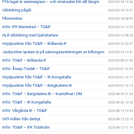
P16-laget är seriesegrare – och vinstraden blir allt längre
2023-09-18 19:36
Utbildning pågår
2023-09-18 16:07
Påminnelse
2023-09-18 08:49
Inför: IFK Mariestad – TG&IF
2023-09-16 12:29
HLR utbildning med hjärtstartare
2023-09-15 08:20
Höjdpunkter från TG&IF – Brålanda IF
2023-09-10 20:37
Jackpotten spelas ut på säsongsavslutningen av bilbingon
2023-09-10 19:41
Inför: TG&IF – Brålanda IF
2023-09-08 07:30
Inför: Åsarp-Trädet – TG&IF
2023-09-01 22:04
Höjdpunkter från TG&IF – IK Kongahälla
2023-09-01 16:17
Höjdpunkter från TG&IF – Bergkullens IK
2023-09-01 16:13
Inför: TG&IF – Bergdalens IK – kvartsfinal i DM
2023-08-29 21:59
Inför: TG&IF – IK Kongahälla
2023-08-26 13:26
Inför: Vårgårda IK – TG&IF
2023-08-19 12:43
Giff-målen från derbyt
2023-08-13 22:10
Inför: TG&IF – IFK Tidaholm
2023-08-12 11:19