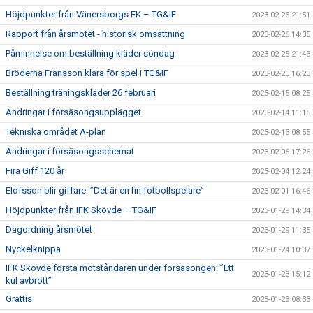
Höjdpunkter från Vänersborgs FK – TG&IF
2023-02-26 21:51
Rapport från årsmötet - historisk omsättning
2023-02-26 14:35
Påminnelse om beställning kläder söndag
2023-02-25 21:43
Bröderna Fransson klara för spel i TG&IF
2023-02-20 16:23
Beställning träningskläder 26 februari
2023-02-15 08:25
Ändringar i försäsongsupplägget
2023-02-14 11:15
Tekniska området A-plan
2023-02-13 08:55
Ändringar i försäsongsschemat
2023-02-06 17:26
Fira Giff 120 år
2023-02-04 12:24
Elofsson blir giffare: ”Det är en fin fotbollspelare”
2023-02-01 16:46
Höjdpunkter från IFK Skövde – TG&IF
2023-01-29 14:34
Dagordning årsmötet
2023-01-29 11:35
Nyckelknippa
2023-01-24 10:37
IFK Skövde första motståndaren under försäsongen: ”Ett
2023-01-23 15:12
kul avbrott”
Grattis
2023-01-23 08:33