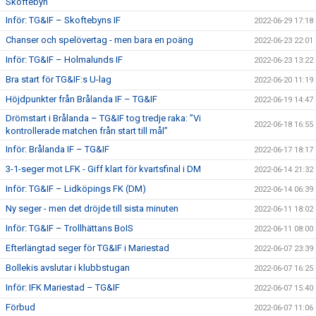
Skoftebyn
Inför: TG&IF – Skoftebyns IF
2022-06-29 17:18
Chanser och spelövertag - men bara en poäng
2022-06-23 22:01
Inför: TG&IF – Holmalunds IF
2022-06-23 13:22
Bra start för TG&IF:s U-lag
2022-06-20 11:19
Höjdpunkter från Brålanda IF – TG&IF
2022-06-19 14:47
Drömstart i Brålanda – TG&IF tog tredje raka: ”Vi
2022-06-18 16:55
kontrollerade matchen från start till mål”
Inför: Brålanda IF – TG&IF
2022-06-17 18:17
3-1-seger mot LFK - Giff klart för kvartsfinal i DM
2022-06-14 21:32
Inför: TG&IF – Lidköpings FK (DM)
2022-06-14 06:39
Ny seger - men det dröjde till sista minuten
2022-06-11 18:02
Inför: TG&IF – Trollhättans BoIS
2022-06-11 08:00
Efterlängtad seger för TG&IF i Mariestad
2022-06-07 23:39
Bollekis avslutar i klubbstugan
2022-06-07 16:25
Inför: IFK Mariestad – TG&IF
2022-06-07 15:40
Förbud
2022-06-07 11:06