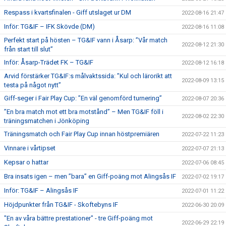
Respass i kvartsfinalen - Giff utslaget ur DM
2022-08-16 21:47
Inför: TG&IF – IFK Skövde (DM)
2022-08-16 11:08
Perfekt start på hösten – TG&IF vann i Åsarp: ”Vår match
2022-08-12 21:30
från start till slut”
Inför: Åsarp-Trädet FK – TG&IF
2022-08-12 16:18
Arvid förstärker TG&IF:s målvaktssida: ”Kul och lärorikt att
2022-08-09 13:15
testa på något nytt”
Giff-seger i Fair Play Cup: ”En väl genomförd turnering”
2022-08-07 20:36
”En bra match mot ett bra motstånd” – Men TG&IF föll i
2022-08-02 22:30
träningsmatchen i Jönköping
Träningsmatch och Fair Play Cup innan höstpremiären
2022-07-22 11:23
Vinnare i vårtipset
2022-07-07 21:13
Kepsar o hattar
2022-07-06 08:45
Bra insats igen – men ”bara” en Giff-poäng mot Alingsås IF
2022-07-02 19:17
Inför: TG&IF – Alingsås IF
2022-07-01 11:22
Höjdpunkter från TG&IF - Skoftebyns IF
2022-06-30 20:09
"En av våra bättre prestationer" - tre Giff-poäng mot
2022-06-29 22:19