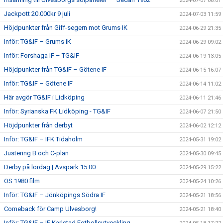
2024-07-07 08:01
Jackpott 20.000kr 9 juli
2024-07-03 11:59
Höjdpunkter från Giff-segern mot Grums IK
2024-06-29 21:35
Inför: TG&IF – Grums IK
2024-06-29 09:02
Inför: Forshaga IF – TG&IF
2024-06-19 13:05
Höjdpunkter från TG&IF – Götene IF
2024-06-15 16:07
Inför: TG&IF – Götene IF
2024-06-14 11:02
Här avgör TG&IF i Lidköping
2024-06-11 21:46
Inför: Syrianska FK Lidköping - TG&IF
2024-06-07 21:50
Höjdpunkter från derbyt
2024-06-02 12:12
Inför: TG&IF – IFK Tidaholm
2024-05-31 19:02
Justering B och C-plan
2024-05-30 09:45
Derby på lördag | Avspark 15.00
2024-05-29 15:22
OS 1980 film
2024-05-24 10:26
Inför: TG&IF – Jönköpings Södra IF
2024-05-21 18:56
Comeback för Camp Ulvesborg!
2024-05-21 18:40
Inför: TG&IF – IF Karlstad Fotbollsutveckling