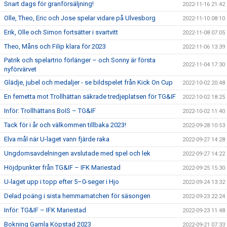
Snart dags för granförsäljning!
2022-11-16 21:42
Olle, Theo, Eric och Jose spelar vidare på Ulvesborg
2022-11-10 08:10
Erik, Olle och Simon fortsätter i svartvitt
2022-11-08 07:05
Theo, Måns och Filip klara för 2023
2022-11-06 13:39
Patrik och spelartrio förlänger – och Sonny är första
2022-11-04 17:30
nyförvärvet
Glädje, jubel och medaljer - se bildspelet från Kick On Cup
2022-10-02 20:48
En femetta mot Trollhättan säkrade tredjeplatsen för TG&IF
2022-10-02 18:25
Inför: Trollhättans BoIS – TG&IF
2022-10-02 11:40
Tack för i år och välkommen tillbaka 2023!
2022-09-28 10:53
Elva mål när U-laget vann fjärde raka
2022-09-27 14:28
Ungdomsavdelningen avslutade med spel och lek
2022-09-27 14:22
Höjdpunkter från TG&IF – IFK Mariestad
2022-09-25 15:30
U-laget upp i topp efter 5–0-seger i Hjo
2022-09-24 13:32
Delad poäng i sista hemmamatchen för säsongen
2022-09-23 22:24
Inför: TG&IF – IFK Mariestad
2022-09-23 11:48
Bokning Gamla Köpstad 2023
2022-09-21 07:33