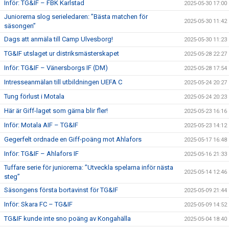
Inför: TG&IF – FBK Karlstad
2025-05-30 17:00
Juniorerna slog serieledaren: ”Bästa matchen för
2025-05-30 11:42
säsongen”
Dags att anmäla till Camp Ulvesborg!
2025-05-30 11:23
TG&IF utslaget ur distriksmästerskapet
2025-05-28 22:27
Inför: TG&IF – Vänersborgs IF (DM)
2025-05-28 17:54
Intresseanmälan till utbildningen UEFA C
2025-05-24 20:27
Tung förlust i Motala
2025-05-24 20:23
Här är Giff-laget som gärna blir fler!
2025-05-23 16:16
Inför: Motala AIF – TG&IF
2025-05-23 14:12
Gegerfelt ordnade en Giff-poäng mot Ahlafors
2025-05-17 16:48
Inför: TG&IF – Ahlafors IF
2025-05-16 21:33
Tuffare serie för juniorerna: ”Utveckla spelarna inför nästa
2025-05-14 12:46
steg”
Säsongens första bortavinst för TG&IF
2025-05-09 21:44
Inför: Skara FC – TG&IF
2025-05-09 14:52
TG&IF kunde inte sno poäng av Kongahälla
2025-05-04 18:40