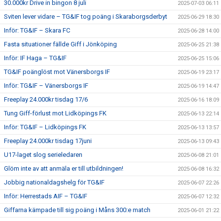
30.000kr Drive in bingon 8 juli
2025-07-03 06:11
Sviten lever vidare – TG&IF tog poäng i Skaraborgsderbyt
2025-06-29 18:30
Inför: TG&IF – Skara FC
2025-06-28 14:00
Fasta situationer fällde Giff i Jönköping
2025-06-25 21:38
Inför: IF Haga – TG&IF
2025-06-25 15:06
TG&IF poänglöst mot Vänersborgs IF
2025-06-19 23:17
Inför: TG&IF – Vänersborgs IF
2025-06-19 14:47
Freeplay 24.000kr tisdag 17/6
2025-06-16 18:09
Tung Giff-förlust mot Lidköpings FK
2025-06-13 22:14
Inför: TG&IF – Lidköpings FK
2025-06-13 13:57
Freeplay 24.000kr tisdag 17juni
2025-06-13 09:43
U17-laget slog serieledaren
2025-06-08 21:01
Glöm inte av att anmäla er till utbildningen!
2025-06-08 16:32
Jobbig nationaldagshelg för TG&IF
2025-06-07 22:26
Inför: Herrestads AIF – TG&IF
2025-06-07 12:32
Giffarna kämpade till sig poäng i Måns 300:e match
2025-06-01 21:22