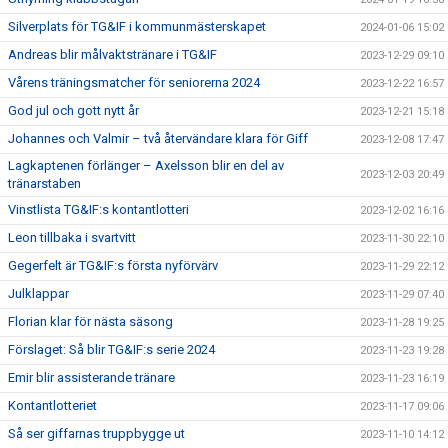
Silverplats för TG&IF i kommunmästerskapet
2024-01-06 15:02
Andreas blir målvaktstränare i TG&IF
2023-12-29 09:10
Vårens träningsmatcher för seniorerna 2024
2023-12-22 16:57
God jul och gott nytt år
2023-12-21 15:18
Johannes och Valmir – två återvändare klara för Giff
2023-12-08 17:47
Lagkaptenen förlänger – Axelsson blir en del av
2023-12-03 20:49
tränarstaben
Vinstlista TG&IF:s kontantlotteri
2023-12-02 16:16
Leon tillbaka i svartvitt
2023-11-30 22:10
Gegerfelt är TG&IF:s första nyförvärv
2023-11-29 22:12
Julklappar
2023-11-29 07:40
Florian klar för nästa säsong
2023-11-28 19:25
Förslaget: Så blir TG&IF:s serie 2024
2023-11-23 19:28
Emir blir assisterande tränare
2023-11-23 16:19
Kontantlotteriet
2023-11-17 09:06
Så ser giffarnas truppbygge ut
2023-11-10 14:12