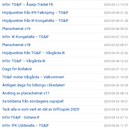
Inför: TG&IF – Åsarp-Trädet FK
2023-05-12 13:59
Höjdpunkter från IFK Falköping – TG&IF
2023-05-08 21:36
Höjdpunkter från IK Kongahälla – TG&IF
2023-05-08 21:28
Planschemat v19
2023-05-08 08:32
Inför: IK Kongahälla – TG&IF
2023-05-07 10:55
Planschemat v18
2023-05-02 08:57
Höjdpunkter från TG&IF – Vårgårda IK
2023-04-29 22:36
Inför: TG&IF – Vårgårda IK
2023-04-28 16:52
Dags för Bollekis!
2023-04-27 15:21
TG&IF möter Vårgårda – Välkommen!
2023-04-27 14:09
Äntligen dags för bilbingo i Ekedalen!
2023-04-26 20:58
Ändring av planschemat v17
2023-04-26 08:14
Se bilderna från söndagens cupspel!
2023-04-23 18:51
Tack alla ni som varit en del av Giffcupen 2023!
2023-04-23 18:00
Inför TG&IF - Götene IF
2023-04-14 07:15
Inför: IFK Uddevalla – TG&IF
2023-04-06 11:37