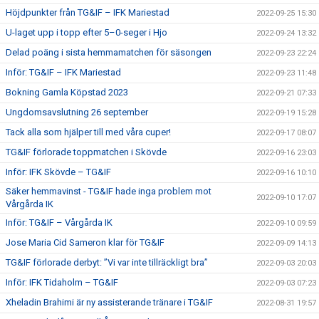
Höjdpunkter från TG&IF – IFK Mariestad
2022-09-25 15:30
U-laget upp i topp efter 5–0-seger i Hjo
2022-09-24 13:32
Delad poäng i sista hemmamatchen för säsongen
2022-09-23 22:24
Inför: TG&IF – IFK Mariestad
2022-09-23 11:48
Bokning Gamla Köpstad 2023
2022-09-21 07:33
Ungdomsavslutning 26 september
2022-09-19 15:28
Tack alla som hjälper till med våra cuper!
2022-09-17 08:07
TG&IF förlorade toppmatchen i Skövde
2022-09-16 23:03
Inför: IFK Skövde – TG&IF
2022-09-16 10:10
Säker hemmavinst - TG&IF hade inga problem mot
2022-09-10 17:07
Vårgårda IK
Inför: TG&IF – Vårgårda IK
2022-09-10 09:59
Jose Maria Cid Sameron klar för TG&IF
2022-09-09 14:13
TG&IF förlorade derbyt: ”Vi var inte tillräckligt bra”
2022-09-03 20:03
Inför: IFK Tidaholm – TG&IF
2022-09-03 07:23
Xheladin Brahimi är ny assisterande tränare i TG&IF
2022-08-31 19:57