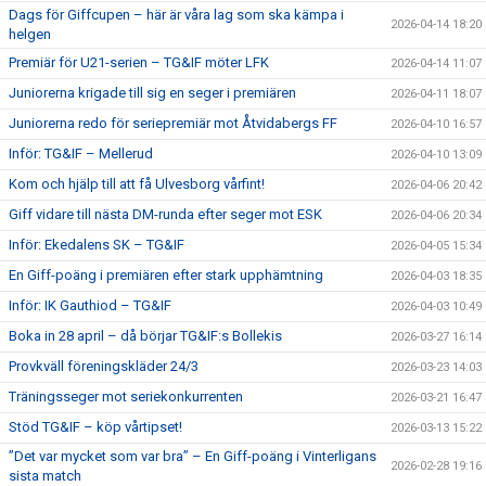
Dags för Giffcupen – här är våra lag som ska kämpa i
2026-04-14 18:20
helgen
Premiär för U21-serien – TG&IF möter LFK
2026-04-14 11:07
Juniorerna krigade till sig en seger i premiären
2026-04-11 18:07
Juniorerna redo för seriepremiär mot Åtvidabergs FF
2026-04-10 16:57
Inför: TG&IF – Mellerud
2026-04-10 13:09
Kom och hjälp till att få Ulvesborg vårfint!
2026-04-06 20:42
Giff vidare till nästa DM-runda efter seger mot ESK
2026-04-06 20:34
Inför: Ekedalens SK – TG&IF
2026-04-05 15:34
En Giff-poäng i premiären efter stark upphämtning
2026-04-03 18:35
Inför: IK Gauthiod – TG&IF
2026-04-03 10:49
Boka in 28 april – då börjar TG&IF:s Bollekis
2026-03-27 16:14
Provkväll föreningskläder 24/3
2026-03-23 14:03
Träningsseger mot seriekonkurrenten
2026-03-21 16:47
Stöd TG&IF – köp vårtipset!
2026-03-13 15:22
”Det var mycket som var bra” – En Giff-poäng i Vinterligans
2026-02-28 19:16
sista match