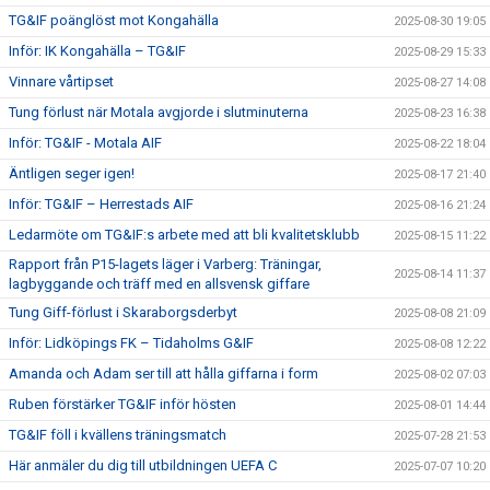
TG&IF poänglöst mot Kongahälla
2025-08-30 19:05
Inför: IK Kongahälla – TG&IF
2025-08-29 15:33
Vinnare vårtipset
2025-08-27 14:08
Tung förlust när Motala avgjorde i slutminuterna
2025-08-23 16:38
Inför: TG&IF - Motala AIF
2025-08-22 18:04
Äntligen seger igen!
2025-08-17 21:40
Inför: TG&IF – Herrestads AIF
2025-08-16 21:24
Ledarmöte om TG&IF:s arbete med att bli kvalitetsklubb
2025-08-15 11:22
Rapport från P15-lagets läger i Varberg: Träningar,
2025-08-14 11:37
lagbyggande och träff med en allsvensk giffare
Tung Giff-förlust i Skaraborgsderbyt
2025-08-08 21:09
Inför: Lidköpings FK – Tidaholms G&IF
2025-08-08 12:22
Amanda och Adam ser till att hålla giffarna i form
2025-08-02 07:03
Ruben förstärker TG&IF inför hösten
2025-08-01 14:44
TG&IF föll i kvällens träningsmatch
2025-07-28 21:53
Här anmäler du dig till utbildningen UEFA C
2025-07-07 10:20