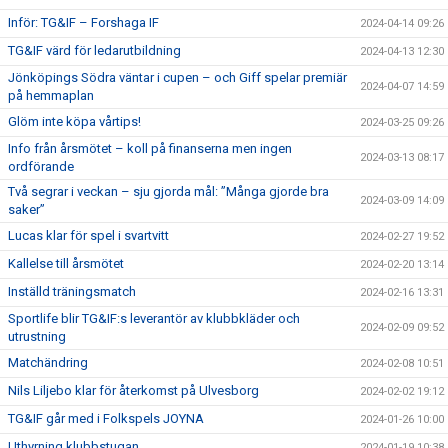
Inför: TG&IF – Forshaga IF
2024-04-14 09:26
TG&IF värd för ledarutbildning
2024-04-13 12:30
Jönköpings Södra väntar i cupen – och Giff spelar premiär
2024-04-07 14:59
på hemmaplan
Glöm inte köpa vårtips!
2024-03-25 09:26
Info från årsmötet – koll på finanserna men ingen
2024-03-13 08:17
ordförande
Två segrar i veckan – sju gjorda mål: ”Många gjorde bra
2024-03-09 14:09
saker”
Lucas klar för spel i svartvitt
2024-02-27 19:52
Kallelse till årsmötet
2024-02-20 13:14
Inställd träningsmatch
2024-02-16 13:31
Sportlife blir TG&IF:s leverantör av klubbkläder och
2024-02-09 09:52
utrustning
Matchändring
2024-02-08 10:51
Nils Liljebo klar för återkomst på Ulvesborg
2024-02-02 19:12
TG&IF går med i Folkspels JOYNA
2024-01-26 10:00
Uthyrning klubbstugan
2024-01-19 10:38