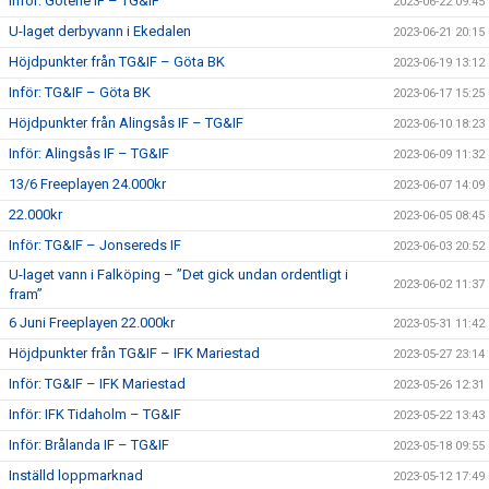
Inför: Götene IF – TG&IF
2023-06-22 09:45
U-laget derbyvann i Ekedalen
2023-06-21 20:15
Höjdpunkter från TG&IF – Göta BK
2023-06-19 13:12
Inför: TG&IF – Göta BK
2023-06-17 15:25
Höjdpunkter från Alingsås IF – TG&IF
2023-06-10 18:23
Inför: Alingsås IF – TG&IF
2023-06-09 11:32
13/6 Freeplayen 24.000kr
2023-06-07 14:09
22.000kr
2023-06-05 08:45
Inför: TG&IF – Jonsereds IF
2023-06-03 20:52
U-laget vann i Falköping – ”Det gick undan ordentligt i
2023-06-02 11:37
fram”
6 Juni Freeplayen 22.000kr
2023-05-31 11:42
Höjdpunkter från TG&IF – IFK Mariestad
2023-05-27 23:14
Inför: TG&IF – IFK Mariestad
2023-05-26 12:31
Inför: IFK Tidaholm – TG&IF
2023-05-22 13:43
Inför: Brålanda IF – TG&IF
2023-05-18 09:55
Inställd loppmarknad
2023-05-12 17:49