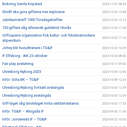
Bokning Gamla köpstad
2023-11-07 08:49
Stridh ska göra giffarna mer explosiva
2023-10-26 19:48
Jubileumsträff 1000 Torsdagsträffen
2023-10-26 12:13
130 giffare såg allsvensk guldstrid i Borås
2023-10-24 17:28
Giffcupens organisation fick kultur- och fritidsnämndens
2023-10-22 17:16
stipendium
Johny blir huvudtränare i TG&IF
2023-10-22 16:09
IF Elfsborg - AIK 23 oktober
2023-10-20 08:06
Fair play avslutning
2023-10-17 09:56
Ulvesborg Nyborg 2023
2023-10-09 10:46
Inför: Göta BK – TG&IF
2023-10-08 12:24
Ulvesborg/Nyborg fortsatt avstängda
2023-10-05 12:39
Ulvesborg/Nyborg avstängda
2023-10-03 12:09
Giff-laget såg landslaget möta världsmästarna
2023-10-02 17:33
Inför: TG&IF – Alingsås IF
2023-09-30 11:34
Inför: Jonsereds IF – TG&IF
2023-09-23 10:00