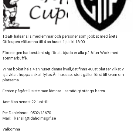
CUPER ARBETSBESKRIVNING
PLANSCHEMA
TG&IF hälsar alla medlemmar och personer som jobbat med årets
Giffcupen välkomna till 4:an huset 1 juli kl 18.00.
Föreningen har bestämt sig för att bjuda er alla på After Work med
sommarbuffè.
Vi har bokat hela 4:an huset denna kväll,det finns 400st platser vilket vi
självklart hoppas skall fyllas.Är intresset stort gäller först till kvarn om
platserna.
Festen pågår till siste man lämnar....samtidigt stängs baren.
Anmälan senast 22 juni till:
Per Danielsson 0502/13670
Mail: kansli@tidaholmsgif.se
Välkomna