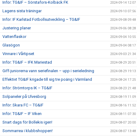
Inför: TG&IF – Sörstafors-Kolbäck FK
2024-09-14 12:07
Lagens sista träningar
2024-09-10 07:56
Inför: IF Karlstad Fotbollsutveckling – TG&IF
2024-09-08 09:48
Justering planer
2024-09-06 08:28
Vattenflaskor
2024-09-04 10:55
Glasögon
2024-09-04 08:17
Vinnare i Vårtipset
2024-09-03 21:34
Inför: TG&IF – IFK Mariestad
2024-08-29 20:51
Giff-juniorerna vann seriefinalen – upp i serieledning
2024-08-29 19:13
Effektivt TG&IF krigade till sig tre poäng i Värmland
2024-08-24 17:25
Inför: Strömtorps IK – TG&IF
2024-08-23 21:48
Solpaneler på Ulvesborg
2024-08-19 11:09
Inför: Skara FC – TG&IF
2024-08-16 11:52
Inför: TG&IF – IF Viken
2024-08-11 07:30
Snart dags för Bollekis igen!
2024-08-07 20:00
Sommarrea i klubbshoppen!
2024-08-07 13:48