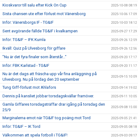
Kioskvaror till salu efter Kick On Cup
2025-10-08 08:19
Sista chansen ute efter förlust mot Vänersborg
2025-10-06 17:09
Inför: Vänersborgs IF - TG&IF
2025-10-03 18:12
Sent avgörande fällde TG&IF i kvalkampen
2025-09-27 17:29
Inför: TG&IF – IFK Kumla
2025-09-26 12:59
Ikväll: Quiz på Ulvesborg för giffare
2025-09-26 12:56
”Nu är det fyra finaler som återstår...”
2025-09-20 17:17
Inför: FBK Karlstad - TG&IF
2025-09-20 11:17
Nu är det dags att fräscha upp vår fina anläggning på
2025-09-15 10:09
Ulvesborg. Nu på lördag den 20 september
Tung Giff-förlust mot Ahlafors
2025-09-14 19:02
Dennis på kansliet jobbar torsdagskvällar framöver.
2025-09-11 10:05
Gamla Giffares torsdagsträffar drar igång på torsdag den
2025-09-08 15:00
25/9
Marginalerna emot när TG&IF tog poäng mot Tord
2025-09-05 21:41
Inför: TG&IF – IK Tord
2025-09-05 08:18
Välkommen att spela fotboll i TG&IF!
2025-09-03 09:17