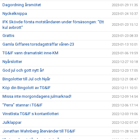
Dagordning årsmötet
2023-01-29 11:35
Nyckelknippa
2023-01-24 10:37
IFK Skövde första motståndaren under försäsongen: ”Ett
2023-01-23 15:12
kul avbrott”
Grattis
2023-01-23 08:33
Gamla Giffares torsdagsträffar våren-23
2023-01-13 10:01
TG&IF vann dramatiskt inne-KM
2023-01-06 19:59
Nyårslotter
2022-12-27 10:18
God jul och gott nytt år!
2022-12-23 17:05
Bingolotter till Jul och Nyår
2022-12-21 08:47
Köp din Bingolott av TG&IF
2022-12-11 10:51
Missa inte morgondagens julmarknad!
2022-12-09 14:54
”Perra” stannar i TG&IF
2022-12-06 17:14
Vinstlista TG&IF:s kontantlotteri
2022-12-03 19:06
Julklappar
2022-12-02 07:47
Jonathan Wahnberg återvänder till TG&IF
2022-11-28 16:29