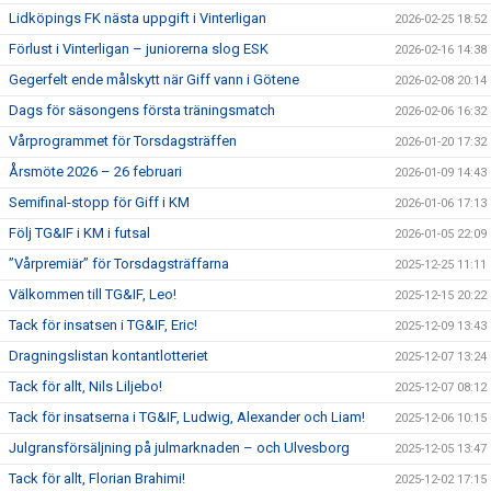
Lidköpings FK nästa uppgift i Vinterligan
2026-02-25 18:52
Förlust i Vinterligan – juniorerna slog ESK
2026-02-16 14:38
Gegerfelt ende målskytt när Giff vann i Götene
2026-02-08 20:14
Dags för säsongens första träningsmatch
2026-02-06 16:32
Vårprogrammet för Torsdagsträffen
2026-01-20 17:32
Årsmöte 2026 – 26 februari
2026-01-09 14:43
Semifinal-stopp för Giff i KM
2026-01-06 17:13
Följ TG&IF i KM i futsal
2026-01-05 22:09
”Vårpremiär” för Torsdagsträffarna
2025-12-25 11:11
Välkommen till TG&IF, Leo!
2025-12-15 20:22
Tack för insatsen i TG&IF, Eric!
2025-12-09 13:43
Dragningslistan kontantlotteriet
2025-12-07 13:24
Tack för allt, Nils Liljebo!
2025-12-07 08:12
Tack för insatserna i TG&IF, Ludwig, Alexander och Liam!
2025-12-06 10:15
Julgransförsäljning på julmarknaden – och Ulvesborg
2025-12-05 13:47
Tack för allt, Florian Brahimi!
2025-12-02 17:15