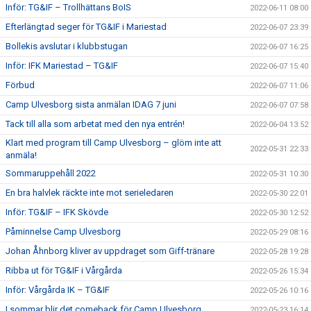
Inför: TG&IF – Trollhättans BoIS
2022-06-11 08:00
Efterlängtad seger för TG&IF i Mariestad
2022-06-07 23:39
Bollekis avslutar i klubbstugan
2022-06-07 16:25
Inför: IFK Mariestad – TG&IF
2022-06-07 15:40
Förbud
2022-06-07 11:06
Camp Ulvesborg sista anmälan IDAG 7 juni
2022-06-07 07:58
Tack till alla som arbetat med den nya entrén!
2022-06-04 13:52
Klart med program till Camp Ulvesborg – glöm inte att
2022-05-31 22:33
anmäla!
Sommaruppehåll 2022
2022-05-31 10:30
En bra halvlek räckte inte mot serieledaren
2022-05-30 22:01
Inför: TG&IF – IFK Skövde
2022-05-30 12:52
Påminnelse Camp Ulvesborg
2022-05-29 08:16
Johan Åhnborg kliver av uppdraget som Giff-tränare
2022-05-28 19:28
Ribba ut för TG&IF i Vårgårda
2022-05-26 15:34
Inför: Vårgårda IK – TG&IF
2022-05-26 10:16
I sommar blir det comeback för Camp Ulvesborg
2022-05-23 16:14