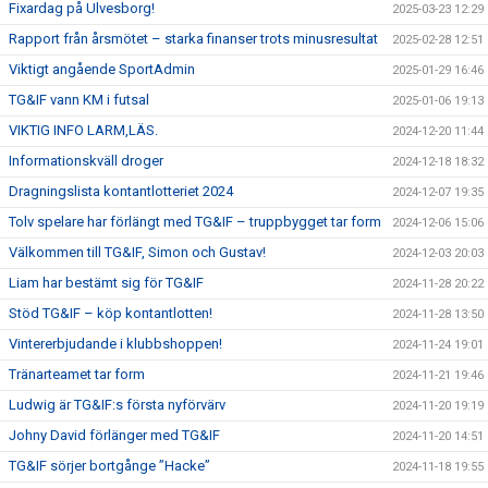
Fixardag på Ulvesborg!
2025-03-23 12:29
Rapport från årsmötet – starka finanser trots minusresultat
2025-02-28 12:51
Viktigt angående SportAdmin
2025-01-29 16:46
TG&IF vann KM i futsal
2025-01-06 19:13
VIKTIG INFO LARM,LÄS.
2024-12-20 11:44
Informationskväll droger
2024-12-18 18:32
Dragningslista kontantlotteriet 2024
2024-12-07 19:35
Tolv spelare har förlängt med TG&IF – truppbygget tar form
2024-12-06 15:06
Välkommen till TG&IF, Simon och Gustav!
2024-12-03 20:03
Liam har bestämt sig för TG&IF
2024-11-28 20:22
Stöd TG&IF – köp kontantlotten!
2024-11-28 13:50
Vintererbjudande i klubbshoppen!
2024-11-24 19:01
Tränarteamet tar form
2024-11-21 19:46
Ludwig är TG&IF:s första nyförvärv
2024-11-20 19:19
Johny David förlänger med TG&IF
2024-11-20 14:51
TG&IF sörjer bortgånge ”Hacke”
2024-11-18 19:55