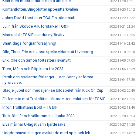
Klart med motståndare i nästa års serie
2022-11-28 16:21
Kontantlotteri/Bingolotter uppesittarkvällen
2022-11-25 10:12
Johny David förstärker TG&IF:s tränarstab
2022-11-22 10:32
Julin från Skövde AIK förstärker TG&IF
2022-11-21 21:24
Marcus blir TG&IF:s andra nyförvärv
2022-11-17 19:55
Snart dags för granförsäljning!
2022-11-16 21:42
Olle, Theo, Eric och Jose spelar vidare på Ulvesborg
2022-11-10 08:10
Erik, Olle och Simon fortsätter i svartvitt
2022-11-08 07:05
Theo, Måns och Filip klara för 2023
2022-11-06 13:39
Patrik och spelartrio förlänger – och Sonny är första
2022-11-04 17:30
nyförvärvet
Glädje, jubel och medaljer - se bildspelet från Kick On Cup
2022-10-02 20:48
En femetta mot Trollhättan säkrade tredjeplatsen för TG&IF
2022-10-02 18:25
Inför: Trollhättans BoIS – TG&IF
2022-10-02 11:40
Tack för i år och välkommen tillbaka 2023!
2022-09-28 10:53
Elva mål när U-laget vann fjärde raka
2022-09-27 14:28
Ungdomsavdelningen avslutade med spel och lek
2022-09-27 14:22