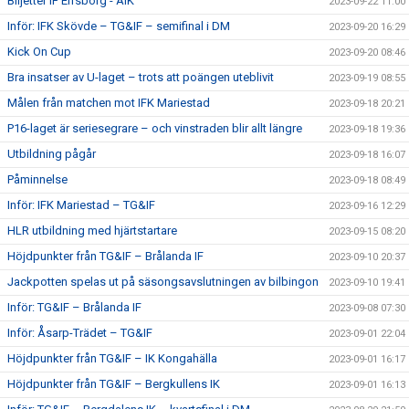
Biljetter IF Elfsborg - AIK
2023-09-22 11:00
Inför: IFK Skövde – TG&IF – semifinal i DM
2023-09-20 16:29
Kick On Cup
2023-09-20 08:46
Bra insatser av U-laget – trots att poängen uteblivit
2023-09-19 08:55
Målen från matchen mot IFK Mariestad
2023-09-18 20:21
P16-laget är seriesegrare – och vinstraden blir allt längre
2023-09-18 19:36
Utbildning pågår
2023-09-18 16:07
Påminnelse
2023-09-18 08:49
Inför: IFK Mariestad – TG&IF
2023-09-16 12:29
HLR utbildning med hjärtstartare
2023-09-15 08:20
Höjdpunkter från TG&IF – Brålanda IF
2023-09-10 20:37
Jackpotten spelas ut på säsongsavslutningen av bilbingon
2023-09-10 19:41
Inför: TG&IF – Brålanda IF
2023-09-08 07:30
Inför: Åsarp-Trädet – TG&IF
2023-09-01 22:04
Höjdpunkter från TG&IF – IK Kongahälla
2023-09-01 16:17
Höjdpunkter från TG&IF – Bergkullens IK
2023-09-01 16:13