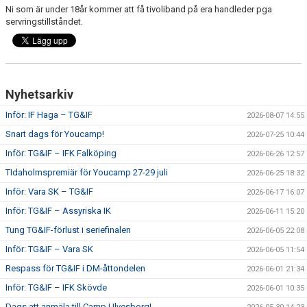
Ni som är under 18år kommer att få tivoliband på era handleder pga
servringstillståndet.
Nyhetsarkiv
Inför: IF Haga – TG&IF
2026-08-07 14:55
Snart dags för Youcamp!
2026-07-25 10:44
Inför: TG&IF – IFK Falköping
2026-06-26 12:57
TIdaholmspremiär för Youcamp 27-29 juli
2026-06-25 18:32
Inför: Vara SK – TG&IF
2026-06-17 16:07
Inför: TG&IF – Assyriska IK
2026-06-11 15:20
Tung TG&IF-förlust i seriefinalen
2026-06-05 22:08
Inför: TG&IF – Vara SK
2026-06-05 11:54
Respass för TG&IF i DM-åttondelen
2026-06-01 21:34
Inför: TG&IF – IFK Skövde
2026-06-01 10:35
Dags att anmäla till Camp Ulvesborg!