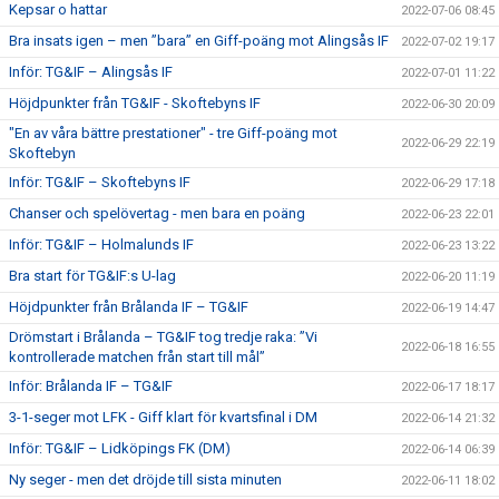
Kepsar o hattar
2022-07-06 08:45
Bra insats igen – men ”bara” en Giff-poäng mot Alingsås IF
2022-07-02 19:17
Inför: TG&IF – Alingsås IF
2022-07-01 11:22
Höjdpunkter från TG&IF - Skoftebyns IF
2022-06-30 20:09
"En av våra bättre prestationer" - tre Giff-poäng mot
2022-06-29 22:19
Skoftebyn
Inför: TG&IF – Skoftebyns IF
2022-06-29 17:18
Chanser och spelövertag - men bara en poäng
2022-06-23 22:01
Inför: TG&IF – Holmalunds IF
2022-06-23 13:22
Bra start för TG&IF:s U-lag
2022-06-20 11:19
Höjdpunkter från Brålanda IF – TG&IF
2022-06-19 14:47
Drömstart i Brålanda – TG&IF tog tredje raka: ”Vi
2022-06-18 16:55
kontrollerade matchen från start till mål”
Inför: Brålanda IF – TG&IF
2022-06-17 18:17
3-1-seger mot LFK - Giff klart för kvartsfinal i DM
2022-06-14 21:32
Inför: TG&IF – Lidköpings FK (DM)
2022-06-14 06:39
Ny seger - men det dröjde till sista minuten
2022-06-11 18:02