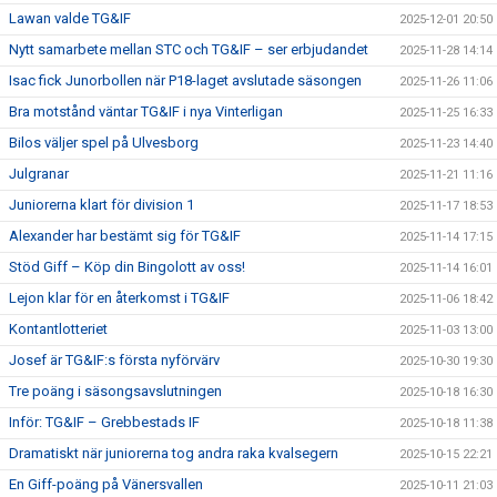
Lawan valde TG&IF
2025-12-01 20:50
Nytt samarbete mellan STC och TG&IF – ser erbjudandet
2025-11-28 14:14
Isac fick Junorbollen när P18-laget avslutade säsongen
2025-11-26 11:06
Bra motstånd väntar TG&IF i nya Vinterligan
2025-11-25 16:33
Bilos väljer spel på Ulvesborg
2025-11-23 14:40
Julgranar
2025-11-21 11:16
Juniorerna klart för division 1
2025-11-17 18:53
Alexander har bestämt sig för TG&IF
2025-11-14 17:15
Stöd Giff – Köp din Bingolott av oss!
2025-11-14 16:01
Lejon klar för en återkomst i TG&IF
2025-11-06 18:42
Kontantlotteriet
2025-11-03 13:00
Josef är TG&IF:s första nyförvärv
2025-10-30 19:30
Tre poäng i säsongsavslutningen
2025-10-18 16:30
Inför: TG&IF – Grebbestads IF
2025-10-18 11:38
Dramatiskt när juniorerna tog andra raka kvalsegern
2025-10-15 22:21
En Giff-poäng på Vänersvallen
2025-10-11 21:03