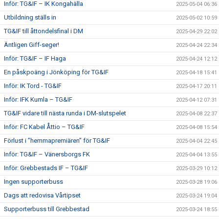
Inför: TG&IF – IK Kongahälla
2025-05-04 06:36
Utbildning ställs in
2025-05-02 10:59
TG&IF till åttondelsfinal i DM
2025-04-29 22:02
Äntligen Giff-seger!
2025-04-24 22:34
Inför: TG&IF – IF Haga
2025-04-24 12:12
En påskpoäng i Jönköping för TG&IF
2025-04-18 15:41
Inför: IK Tord - TG&IF
2025-04-17 20:11
Inför: IFK Kumla – TG&IF
2025-04-12 07:31
TG&IF vidare till nästa runda i DM-slutspelet
2025-04-08 22:37
Inför: FC Kabel Åttio – TG&IF
2025-04-08 15:54
Förlust i ”hemmapremiären” för TG&IF
2025-04-04 22:45
Inför: TG&IF – Vänersborgs FK
2025-04-04 13:55
Inför: Grebbestads IF – TG&IF
2025-03-29 10:12
Ingen supporterbuss
2025-03-28 19:06
Dags att redovisa Vårtipset
2025-03-24 19:04
Supporterbuss till Grebbestad
2025-03-24 18:55