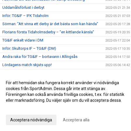
Uddamålsförlust i derbyt
2022-05-21 21:34
Inför: TG&IF – IFK Tidaholm
2022-05-21 07:03
Sörman: ”Att vinna ett derby är det bästa som kan hända”
2022-05-20 17:28
Florians första Tidaholmsderby – ”en kittlande känsla”
2022-05-19 20:35
TG&IF enkelt vidare i DM
2022-05-17 22:04
Inför: Skultorps IF – TG&IF (DM)
2022-05-17 10:35
Andra raka för TG&IF – bortavann i Allingsås
2022-05-14 17:50
Lördagens match skjuts upp!
2022-05-06 14:42
Äntligen Bilbingon drar igång – premiär 10 maj!
2022-05-06 13:02
Dubbla Giff-segrar i inledningen av U-lagsserien
2022-05-04 16:34
För att hemsidan ska fungera korrekt använder vi nödvändiga
cookies från SportAdmin. Dessa går inte att stänga av.
Glädje och jubel - stort bildspel från Giffcupens avgörande
2022-05-01 21:34
Föreningen kan också använda frivilliga cookies, t.ex. för statistik
Full fart även andra helgen av Giffcupen - se bilderna här!
2022-04-30 15:23
eller marknadsföring. Du väljer själv om du vill acceptera dessa.
Första matchen på Ulvesborg – årets första trepoängare
2022-04-29 21:44
Anpassa dina val
Inför: TG&IF – Åsarp-Trädet FK
2022-04-29 10:02
Acceptera nödvändiga
Acceptera alla
Hemmapremiär på riktigt – Åsarp-Trädet kommer till
2022-04-24 15:56
Ulvesborg