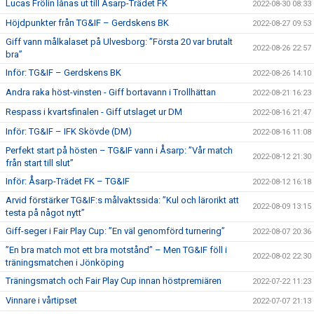
Lucas Frölin lånas ut till Åsarp-Trädet FK
2022-08-30 08:33
Höjdpunkter från TG&IF – Gerdskens BK
2022-08-27 09:53
Giff vann målkalaset på Ulvesborg: ”Första 20 var brutalt
2022-08-26 22:57
bra”
Inför: TG&IF – Gerdskens BK
2022-08-26 14:10
Andra raka höst-vinsten - Giff bortavann i Trollhättan
2022-08-21 16:23
Respass i kvartsfinalen - Giff utslaget ur DM
2022-08-16 21:47
Inför: TG&IF – IFK Skövde (DM)
2022-08-16 11:08
Perfekt start på hösten – TG&IF vann i Åsarp: ”Vår match
2022-08-12 21:30
från start till slut”
Inför: Åsarp-Trädet FK – TG&IF
2022-08-12 16:18
Arvid förstärker TG&IF:s målvaktssida: ”Kul och lärorikt att
2022-08-09 13:15
testa på något nytt”
Giff-seger i Fair Play Cup: ”En väl genomförd turnering”
2022-08-07 20:36
”En bra match mot ett bra motstånd” – Men TG&IF föll i
2022-08-02 22:30
träningsmatchen i Jönköping
Träningsmatch och Fair Play Cup innan höstpremiären
2022-07-22 11:23
Vinnare i vårtipset
2022-07-07 21:13