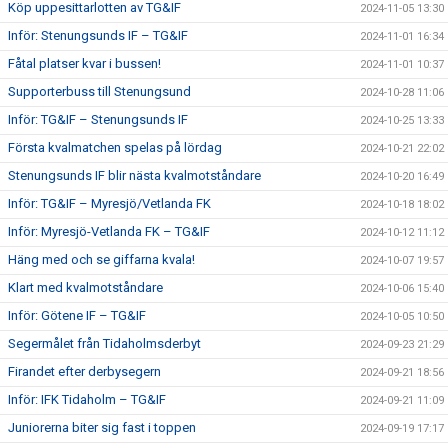
Köp uppesittarlotten av TG&IF
2024-11-05 13:30
Inför: Stenungsunds IF – TG&IF
2024-11-01 16:34
Fåtal platser kvar i bussen!
2024-11-01 10:37
Supporterbuss till Stenungsund
2024-10-28 11:06
Inför: TG&IF – Stenungsunds IF
2024-10-25 13:33
Första kvalmatchen spelas på lördag
2024-10-21 22:02
Stenungsunds IF blir nästa kvalmotståndare
2024-10-20 16:49
Inför: TG&IF – Myresjö/Vetlanda FK
2024-10-18 18:02
Inför: Myresjö-Vetlanda FK – TG&IF
2024-10-12 11:12
Häng med och se giffarna kvala!
2024-10-07 19:57
Klart med kvalmotståndare
2024-10-06 15:40
Inför: Götene IF – TG&IF
2024-10-05 10:50
Segermålet från Tidaholmsderbyt
2024-09-23 21:29
Firandet efter derbysegern
2024-09-21 18:56
Inför: IFK Tidaholm – TG&IF
2024-09-21 11:09
Juniorerna biter sig fast i toppen
2024-09-19 17:17