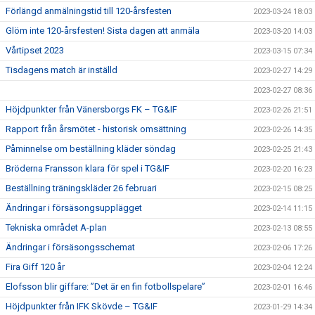
Förlängd anmälningstid till 120-årsfesten
2023-03-24 18:03
Glöm inte 120-årsfesten! Sista dagen att anmäla
2023-03-20 14:03
Vårtipset 2023
2023-03-15 07:34
Tisdagens match är inställd
2023-02-27 14:29
2023-02-27 08:36
Höjdpunkter från Vänersborgs FK – TG&IF
2023-02-26 21:51
Rapport från årsmötet - historisk omsättning
2023-02-26 14:35
Påminnelse om beställning kläder söndag
2023-02-25 21:43
Bröderna Fransson klara för spel i TG&IF
2023-02-20 16:23
Beställning träningskläder 26 februari
2023-02-15 08:25
Ändringar i försäsongsupplägget
2023-02-14 11:15
Tekniska området A-plan
2023-02-13 08:55
Ändringar i försäsongsschemat
2023-02-06 17:26
Fira Giff 120 år
2023-02-04 12:24
Elofsson blir giffare: ”Det är en fin fotbollspelare”
2023-02-01 16:46
Höjdpunkter från IFK Skövde – TG&IF
2023-01-29 14:34