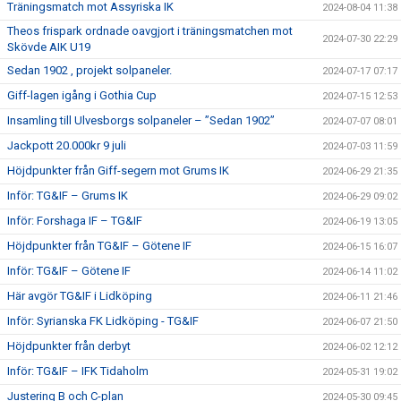
Träningsmatch mot Assyriska IK
2024-08-04 11:38
Theos frispark ordnade oavgjort i träningsmatchen mot
2024-07-30 22:29
Skövde AIK U19
Sedan 1902 , projekt solpaneler.
2024-07-17 07:17
Giff-lagen igång i Gothia Cup
2024-07-15 12:53
Insamling till Ulvesborgs solpaneler – ”Sedan 1902”
2024-07-07 08:01
Jackpott 20.000kr 9 juli
2024-07-03 11:59
Höjdpunkter från Giff-segern mot Grums IK
2024-06-29 21:35
Inför: TG&IF – Grums IK
2024-06-29 09:02
Inför: Forshaga IF – TG&IF
2024-06-19 13:05
Höjdpunkter från TG&IF – Götene IF
2024-06-15 16:07
Inför: TG&IF – Götene IF
2024-06-14 11:02
Här avgör TG&IF i Lidköping
2024-06-11 21:46
Inför: Syrianska FK Lidköping - TG&IF
2024-06-07 21:50
Höjdpunkter från derbyt
2024-06-02 12:12
Inför: TG&IF – IFK Tidaholm
2024-05-31 19:02
Justering B och C-plan
2024-05-30 09:45