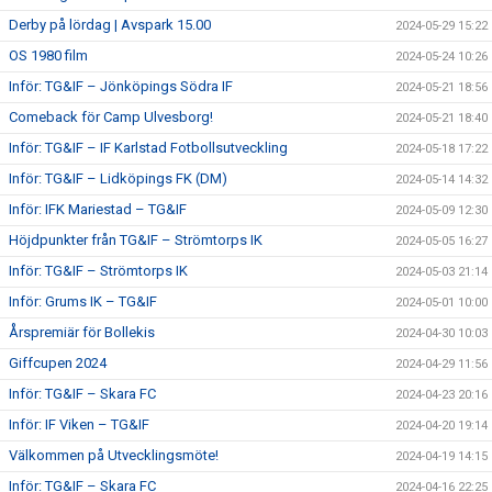
Derby på lördag | Avspark 15.00
2024-05-29 15:22
OS 1980 film
2024-05-24 10:26
Inför: TG&IF – Jönköpings Södra IF
2024-05-21 18:56
Comeback för Camp Ulvesborg!
2024-05-21 18:40
Inför: TG&IF – IF Karlstad Fotbollsutveckling
2024-05-18 17:22
Inför: TG&IF – Lidköpings FK (DM)
2024-05-14 14:32
Inför: IFK Mariestad – TG&IF
2024-05-09 12:30
Höjdpunkter från TG&IF – Strömtorps IK
2024-05-05 16:27
Inför: TG&IF – Strömtorps IK
2024-05-03 21:14
Inför: Grums IK – TG&IF
2024-05-01 10:00
Årspremiär för Bollekis
2024-04-30 10:03
Giffcupen 2024
2024-04-29 11:56
Inför: TG&IF – Skara FC
2024-04-23 20:16
Inför: IF Viken – TG&IF
2024-04-20 19:14
Välkommen på Utvecklingsmöte!
2024-04-19 14:15
Inför: TG&IF – Skara FC
2024-04-16 22:25