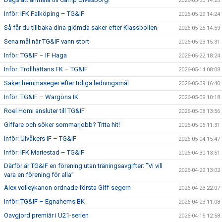
2026-05-30 14:23
Inför: IFK Falköping – TG&IF
2026-05-29 14:24
Så får du tillbaka dina glömda saker efter Klassbollen
2026-05-25 14:59
Sena mål när TG&IF vann stort
2026-05-23 15:31
Inför: TG&IF – IF Haga
2026-05-22 18:24
Inför: Trollhättans FK – TG&IF
2026-05-14 08:08
Säker hemmaseger efter tidiga ledningsmål
2026-05-09 16:40
Inför: TG&IF – Wargöns IK
2026-05-09 10:18
Roel Homi ansluter till TG&IF
2026-05-08 13:56
Giffare och söker sommarjobb? Titta hit!
2026-05-06 11:31
Inför: Ulvåkers IF – TG&IF
2026-05-04 15:47
Inför: IFK Mariestad – TG&IF
2026-04-30 13:51
Därför är TG&IF en förening utan träningsavgifter: ”Vi vill
2026-04-29 13:02
vara en förening för alla”
Alex volleykanon ordnade första Giff-segern
2026-04-23 22:07
Inför: TG&IF – Egnahems BK
2026-04-23 11:08
Oavgjord premiär i U21-serien
2026-04-15 12:58