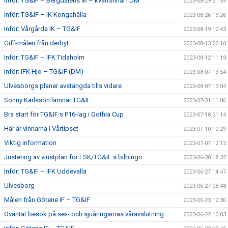
Inför: TG&IF – Bergdalens IK – kvartsfinal i DM
2023-08-29 21:59
Inför: TG&IF – IK Kongahälla
2023-08-26 13:26
Inför: Vårgårda IK – TG&IF
2023-08-19 12:43
Giff-målen från derbyt
2023-08-13 22:10
Inför: TG&IF – IFK Tidaholm
2023-08-12 11:19
Inför: IFK Hjo – TG&IF (DM)
2023-08-07 13:54
Ulvesborgs planer avstängda tills vidare
2023-08-07 13:04
Sonny Karlsson lämnar TG&IF
2023-07-31 11:06
Bra start för TG&IF:s P16-lag i Gothia Cup
2023-07-18 21:14
Här är vinnarna i Vårtipset
2023-07-10 10:29
Viktig information
2023-07-07 12:12
Justering av vinstplan för ESK/TG&IF:s bilbingo
2023-06-30 18:32
Inför: TG&IF – IFK Uddevalla
2023-06-27 14:47
Ulvesborg
2023-06-27 08:48
Målen från Götene IF – TG&IF
2023-06-23 12:30
Oväntat besök på sex- och sjuåringarnas våravslutning
2023-06-22 10:03