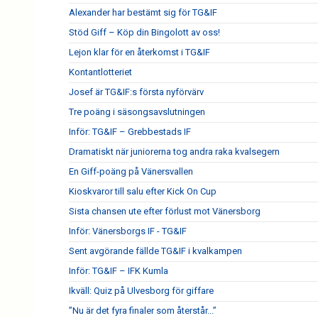
Alexander har bestämt sig för TG&IF
Stöd Giff – Köp din Bingolott av oss!
Lejon klar för en återkomst i TG&IF
Kontantlotteriet
Josef är TG&IF:s första nyförvärv
Tre poäng i säsongsavslutningen
Inför: TG&IF – Grebbestads IF
Dramatiskt när juniorerna tog andra raka kvalsegern
En Giff-poäng på Vänersvallen
Kioskvaror till salu efter Kick On Cup
Sista chansen ute efter förlust mot Vänersborg
Inför: Vänersborgs IF - TG&IF
Sent avgörande fällde TG&IF i kvalkampen
Inför: TG&IF – IFK Kumla
Ikväll: Quiz på Ulvesborg för giffare
”Nu är det fyra finaler som återstår...”