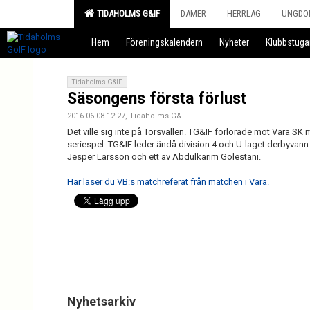
TIDAHOLMS G&IF
DAMER
HERRLAG
UNGDO
Hem
Föreningskalendern
Nyheter
Klubbstuga
Tidaholms G&IF
Säsongens första förlust
2016-06-08 12:27, Tidaholms G&IF
Det ville sig inte på Torsvallen. TG&IF förlorade mot Vara SK m
seriespel. TG&IF leder ändå division 4 och U-laget derbyvann
Jesper Larsson och ett av Abdulkarim Golestani.
Här läser du VB:s matchreferat från matchen i Vara.
Nyhetsarkiv