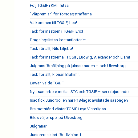
Följ TG&IF i KM i futsal
”Vårpremiär” för Torsdagsträffarna
Välkommen till TG&IF, Leo!
Tack för insatsen i TG&IF, Eric!
Dragningslistan kontantlotteriet
Tack för allt, Nils Liljebo!
Tack för insatserna i TG&IF, Ludwig, Alexander och Liam!
Julgransförsäljning på julmarknaden – och Ulvesborg
Tack för allt, Florian Brahimi!
Lawan valde TG&IF
Nytt samarbete mellan STC och TG&IF – ser erbjudandet
Isac fick Junorbollen när P18-laget avslutade säsongen
Bra motstånd väntar TG&IF i nya Vinterligan
Bilos väljer spel på Ulvesborg
Julgranar
Juniorerna klart för division 1