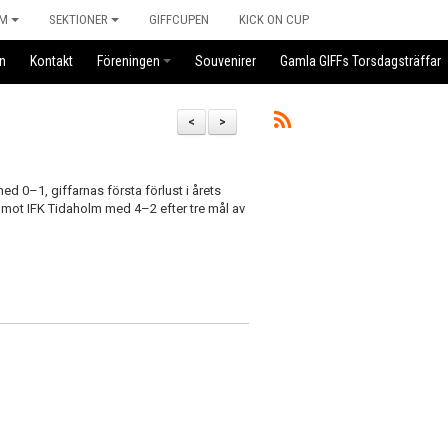
M
SEKTIONER
GIFFCUPEN
KICK ON CUP
n
Kontakt
Föreningen
Souvenirer
Gamla GIFFs Torsdagsträffar
<
>
ed 0–1, giffarnas första förlust i årets
 mot IFK Tidaholm med 4–2 efter tre mål av