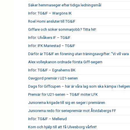
Säker hemmaseger efter tidiga ledningsmål
Inför: TG&IF – Wargöns IK
Roel Homi ansluter till TG&IF
Giffare och söker sommarjobb? Titta hit!
Inför: Ulvåkers IF – TG&IF
Inför: IFK Mariestad – TG&IF
Därför är TG&IF en förening utan träningsavgifter: ”Vi vill vara 
Alex volleykanon ordnade första Giff-segern
Inför: TG&IF – Egnahems BK
Oavgjord premiär i U21-serien
Dags för Giffcupen – här är våra lag som ska kämpa i helgen
Premiär för U21-serien – TG&IF möter LFK
Juniorerna krigade till sig en seger i premiären
Juniorerna redo för seriepremiär mot Åtvidabergs FF
Inför: TG&IF – Mellerud
Kom och hjälp till att få Ulvesborg vårfint!