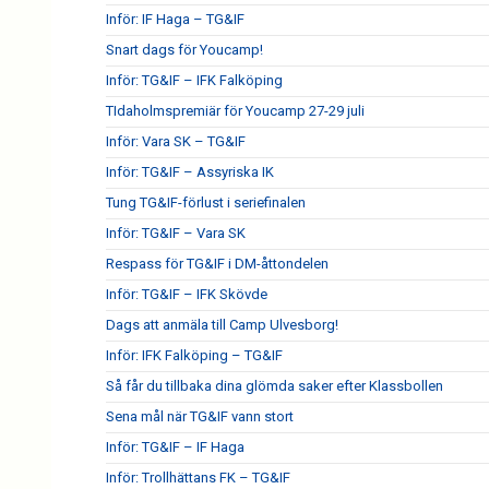
Inför: IF Haga – TG&IF
Snart dags för Youcamp!
Inför: TG&IF – IFK Falköping
TIdaholmspremiär för Youcamp 27-29 juli
Inför: Vara SK – TG&IF
Inför: TG&IF – Assyriska IK
Tung TG&IF-förlust i seriefinalen
Inför: TG&IF – Vara SK
Respass för TG&IF i DM-åttondelen
Inför: TG&IF – IFK Skövde
Dags att anmäla till Camp Ulvesborg!
Inför: IFK Falköping – TG&IF
Så får du tillbaka dina glömda saker efter Klassbollen
Sena mål när TG&IF vann stort
Inför: TG&IF – IF Haga
Inför: Trollhättans FK – TG&IF