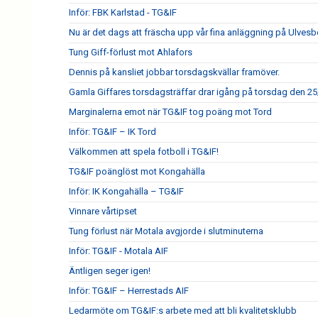
Inför: FBK Karlstad - TG&IF
Nu är det dags att fräscha upp vår fina anläggning på Ulves
Tung Giff-förlust mot Ahlafors
Dennis på kansliet jobbar torsdagskvällar framöver.
Gamla Giffares torsdagsträffar drar igång på torsdag den 25
Marginalerna emot när TG&IF tog poäng mot Tord
Inför: TG&IF – IK Tord
Välkommen att spela fotboll i TG&IF!
TG&IF poänglöst mot Kongahälla
Inför: IK Kongahälla – TG&IF
Vinnare vårtipset
Tung förlust när Motala avgjorde i slutminuterna
Inför: TG&IF - Motala AIF
Äntligen seger igen!
Inför: TG&IF – Herrestads AIF
Ledarmöte om TG&IF:s arbete med att bli kvalitetsklubb