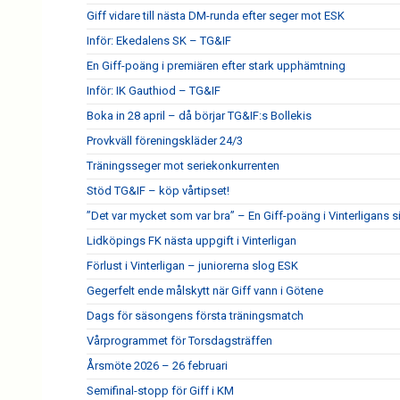
Giff vidare till nästa DM-runda efter seger mot ESK
Inför: Ekedalens SK – TG&IF
En Giff-poäng i premiären efter stark upphämtning
Inför: IK Gauthiod – TG&IF
Boka in 28 april – då börjar TG&IF:s Bollekis
Provkväll föreningskläder 24/3
Träningsseger mot seriekonkurrenten
Stöd TG&IF – köp vårtipset!
”Det var mycket som var bra” – En Giff-poäng i Vinterligans 
Lidköpings FK nästa uppgift i Vinterligan
Förlust i Vinterligan – juniorerna slog ESK
Gegerfelt ende målskytt när Giff vann i Götene
Dags för säsongens första träningsmatch
Vårprogrammet för Torsdagsträffen
Årsmöte 2026 – 26 februari
Semifinal-stopp för Giff i KM