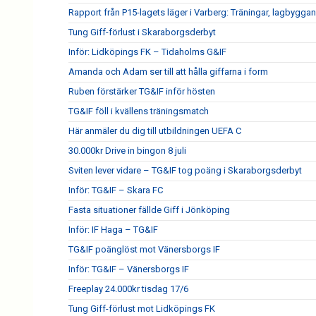
Rapport från P15-lagets läger i Varberg: Träningar, lagbygga
Tung Giff-förlust i Skaraborgsderbyt
Inför: Lidköpings FK – Tidaholms G&IF
Amanda och Adam ser till att hålla giffarna i form
Ruben förstärker TG&IF inför hösten
TG&IF föll i kvällens träningsmatch
Här anmäler du dig till utbildningen UEFA C
30.000kr Drive in bingon 8 juli
Sviten lever vidare – TG&IF tog poäng i Skaraborgsderbyt
Inför: TG&IF – Skara FC
Fasta situationer fällde Giff i Jönköping
Inför: IF Haga – TG&IF
TG&IF poänglöst mot Vänersborgs IF
Inför: TG&IF – Vänersborgs IF
Freeplay 24.000kr tisdag 17/6
Tung Giff-förlust mot Lidköpings FK