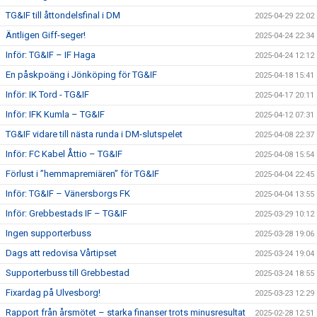
TG&IF till åttondelsfinal i DM
2025-04-29 22:02
Äntligen Giff-seger!
2025-04-24 22:34
Inför: TG&IF – IF Haga
2025-04-24 12:12
En påskpoäng i Jönköping för TG&IF
2025-04-18 15:41
Inför: IK Tord - TG&IF
2025-04-17 20:11
Inför: IFK Kumla – TG&IF
2025-04-12 07:31
TG&IF vidare till nästa runda i DM-slutspelet
2025-04-08 22:37
Inför: FC Kabel Åttio – TG&IF
2025-04-08 15:54
Förlust i ”hemmapremiären” för TG&IF
2025-04-04 22:45
Inför: TG&IF – Vänersborgs FK
2025-04-04 13:55
Inför: Grebbestads IF – TG&IF
2025-03-29 10:12
Ingen supporterbuss
2025-03-28 19:06
Dags att redovisa Vårtipset
2025-03-24 19:04
Supporterbuss till Grebbestad
2025-03-24 18:55
Fixardag på Ulvesborg!
2025-03-23 12:29
Rapport från årsmötet – starka finanser trots minusresultat
2025-02-28 12:51