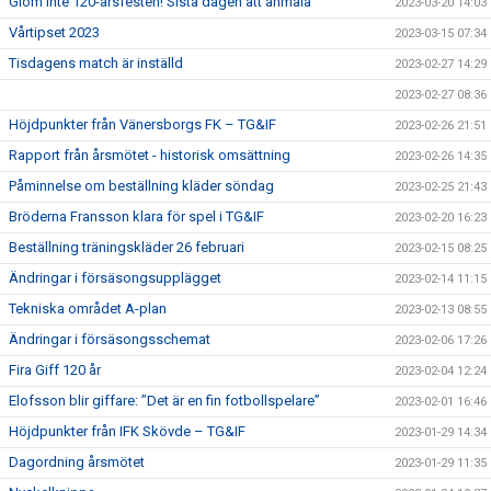
Glöm inte 120-årsfesten! Sista dagen att anmäla
2023-03-20 14:03
Vårtipset 2023
2023-03-15 07:34
Tisdagens match är inställd
2023-02-27 14:29
2023-02-27 08:36
Höjdpunkter från Vänersborgs FK – TG&IF
2023-02-26 21:51
Rapport från årsmötet - historisk omsättning
2023-02-26 14:35
Påminnelse om beställning kläder söndag
2023-02-25 21:43
Bröderna Fransson klara för spel i TG&IF
2023-02-20 16:23
Beställning träningskläder 26 februari
2023-02-15 08:25
Ändringar i försäsongsupplägget
2023-02-14 11:15
Tekniska området A-plan
2023-02-13 08:55
Ändringar i försäsongsschemat
2023-02-06 17:26
Fira Giff 120 år
2023-02-04 12:24
Elofsson blir giffare: ”Det är en fin fotbollspelare”
2023-02-01 16:46
Höjdpunkter från IFK Skövde – TG&IF
2023-01-29 14:34
Dagordning årsmötet
2023-01-29 11:35