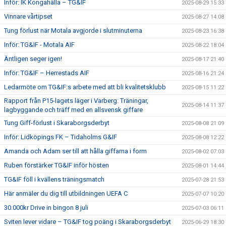
Inför: IK Kongahälla – TG&IF
2025-08-29 15:33
Vinnare vårtipset
2025-08-27 14:08
Tung förlust när Motala avgjorde i slutminuterna
2025-08-23 16:38
Inför: TG&IF - Motala AIF
2025-08-22 18:04
Äntligen seger igen!
2025-08-17 21:40
Inför: TG&IF – Herrestads AIF
2025-08-16 21:24
Ledarmöte om TG&IF:s arbete med att bli kvalitetsklubb
2025-08-15 11:22
Rapport från P15-lagets läger i Varberg: Träningar,
2025-08-14 11:37
lagbyggande och träff med en allsvensk giffare
Tung Giff-förlust i Skaraborgsderbyt
2025-08-08 21:09
Inför: Lidköpings FK – Tidaholms G&IF
2025-08-08 12:22
Amanda och Adam ser till att hålla giffarna i form
2025-08-02 07:03
Ruben förstärker TG&IF inför hösten
2025-08-01 14:44
TG&IF föll i kvällens träningsmatch
2025-07-28 21:53
Här anmäler du dig till utbildningen UEFA C
2025-07-07 10:20
30.000kr Drive in bingon 8 juli
2025-07-03 06:11
Sviten lever vidare – TG&IF tog poäng i Skaraborgsderbyt
2025-06-29 18:30