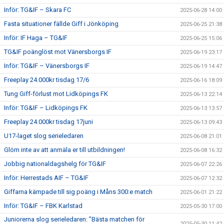
Inför: TG&IF – Skara FC
2025-06-28 14:00
Fasta situationer fällde Giff i Jönköping
2025-06-25 21:38
Inför: IF Haga – TG&IF
2025-06-25 15:06
TG&IF poänglöst mot Vänersborgs IF
2025-06-19 23:17
Inför: TG&IF – Vänersborgs IF
2025-06-19 14:47
Freeplay 24.000kr tisdag 17/6
2025-06-16 18:09
Tung Giff-förlust mot Lidköpings FK
2025-06-13 22:14
Inför: TG&IF – Lidköpings FK
2025-06-13 13:57
Freeplay 24.000kr tisdag 17juni
2025-06-13 09:43
U17-laget slog serieledaren
2025-06-08 21:01
Glöm inte av att anmäla er till utbildningen!
2025-06-08 16:32
Jobbig nationaldagshelg för TG&IF
2025-06-07 22:26
Inför: Herrestads AIF – TG&IF
2025-06-07 12:32
Giffarna kämpade till sig poäng i Måns 300:e match
2025-06-01 21:22
Inför: TG&IF – FBK Karlstad
2025-05-30 17:00
Juniorerna slog serieledaren: ”Bästa matchen för
2025-05-30 11:42