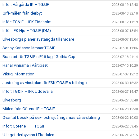
Inför: Vårgårda IK – TG&IF
2023-08-19 12:43
Giff-målen från derbyt
2023-08-13 22:10
Inför: TG&IF – IFK Tidaholm
2023-08-12 11:19
Inför: IFK Hjo – TG&IF (DM)
2023-08-07 13:54
Ulvesborgs planer avstängda tills vidare
2023-08-07 13:04
Sonny Karlsson lämnar TG&IF
2023-07-31 11:06
Bra start för TG&IF:s P16-lag i Gothia Cup
2023-07-18 21:14
Här är vinnarna i Vårtipset
2023-07-10 10:29
Viktig information
2023-07-07 12:12
Justering av vinstplan för ESK/TG&IF:s bilbingo
2023-06-30 18:32
Inför: TG&IF – IFK Uddevalla
2023-06-27 14:47
Ulvesborg
2023-06-27 08:48
Målen från Götene IF – TG&IF
2023-06-23 12:30
Oväntat besök på sex- och sjuåringarnas våravslutning
2023-06-22 10:03
Inför: Götene IF – TG&IF
2023-06-22 09:45
U-laget derbyvann i Ekedalen
2023-06-21 20:15