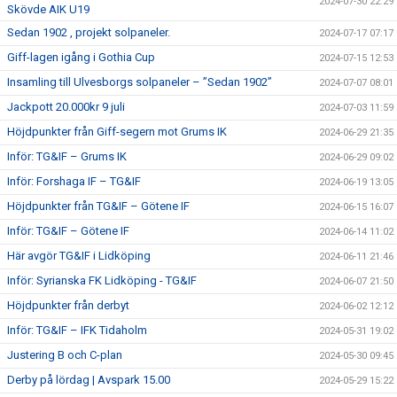
2024-07-30 22:29
Skövde AIK U19
Sedan 1902 , projekt solpaneler.
2024-07-17 07:17
Giff-lagen igång i Gothia Cup
2024-07-15 12:53
Insamling till Ulvesborgs solpaneler – ”Sedan 1902”
2024-07-07 08:01
Jackpott 20.000kr 9 juli
2024-07-03 11:59
Höjdpunkter från Giff-segern mot Grums IK
2024-06-29 21:35
Inför: TG&IF – Grums IK
2024-06-29 09:02
Inför: Forshaga IF – TG&IF
2024-06-19 13:05
Höjdpunkter från TG&IF – Götene IF
2024-06-15 16:07
Inför: TG&IF – Götene IF
2024-06-14 11:02
Här avgör TG&IF i Lidköping
2024-06-11 21:46
Inför: Syrianska FK Lidköping - TG&IF
2024-06-07 21:50
Höjdpunkter från derbyt
2024-06-02 12:12
Inför: TG&IF – IFK Tidaholm
2024-05-31 19:02
Justering B och C-plan
2024-05-30 09:45
Derby på lördag | Avspark 15.00
2024-05-29 15:22