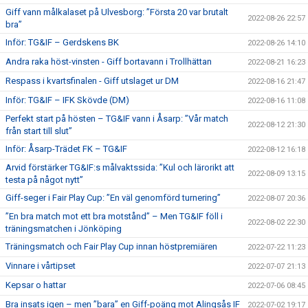
Giff vann målkalaset på Ulvesborg: ”Första 20 var brutalt
2022-08-26 22:57
bra”
Inför: TG&IF – Gerdskens BK
2022-08-26 14:10
Andra raka höst-vinsten - Giff bortavann i Trollhättan
2022-08-21 16:23
Respass i kvartsfinalen - Giff utslaget ur DM
2022-08-16 21:47
Inför: TG&IF – IFK Skövde (DM)
2022-08-16 11:08
Perfekt start på hösten – TG&IF vann i Åsarp: ”Vår match
2022-08-12 21:30
från start till slut”
Inför: Åsarp-Trädet FK – TG&IF
2022-08-12 16:18
Arvid förstärker TG&IF:s målvaktssida: ”Kul och lärorikt att
2022-08-09 13:15
testa på något nytt”
Giff-seger i Fair Play Cup: ”En väl genomförd turnering”
2022-08-07 20:36
”En bra match mot ett bra motstånd” – Men TG&IF föll i
2022-08-02 22:30
träningsmatchen i Jönköping
Träningsmatch och Fair Play Cup innan höstpremiären
2022-07-22 11:23
Vinnare i vårtipset
2022-07-07 21:13
Kepsar o hattar
2022-07-06 08:45
Bra insats igen – men ”bara” en Giff-poäng mot Alingsås IF
2022-07-02 19:17