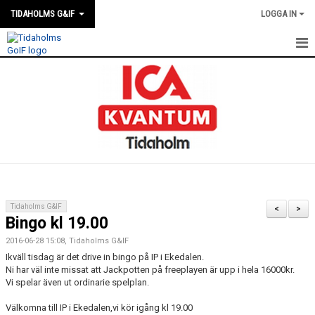
TIDAHOLMS G&IF
LOGGA IN
HEM
FÖRENINGSKALENDERN
NYHETER
KLUBBSTUGAN
KONTAKT
Tidaholms G&IF
<
>
Bingo kl 19.00
FÖRENINGEN
2016-06-28 15:08, Tidaholms G&IF
SOUVENIRER
Ikväll tisdag är det drive in bingo på IP i Ekedalen.
Ni har väl inte missat att Jackpotten på freeplayen är upp i hela 16000kr.
Vi spelar även ut ordinarie spelplan.
GAMLA GIFFS TORSDAGSTRÄFFAR
Välkomna till IP i Ekedalen,vi kör igång kl 19.00
MATCHER