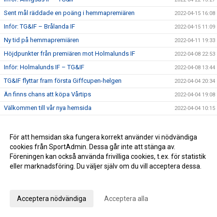
Sent mål räddade en poäng i hemmapremiären
2022-04-15 16:08
Inför: TG&IF – Brålanda IF
2022-04-15 11:09
Ny tid på hemmapremiären
2022-04-11 19:33
Höjdpunkter från premiären mot Holmalunds IF
2022-04-08 22:53
Inför: Holmalunds IF – TG&IF
2022-04-08 13:44
TG&IF flyttar fram första Giffcupen-helgen
2022-04-04 20:34
Än finns chans att köpa Vårtips
2022-04-04 19:08
Välkommen till vår nya hemsida
2022-04-04 10:15
Inför: TG&IF – Götene IF (träningsmatch)
2022-04-01 17:10
Bra årspremiär av juniorlaget mot Folkabo
2022-03-24 16:48
För att hemsidan ska fungera korrekt använder vi nödvändiga
cookies från SportAdmin. Dessa går inte att stänga av.
INFO Nya huvudentrèn
2022-03-24 12:27
Föreningen kan också använda frivilliga cookies, t.ex. för statistik
Entrèn
2022-03-15 08:41
eller marknadsföring. Du väljer själv om du vill acceptera dessa.
Inför: Husqvarna FF – TG&IF
2022-03-12 10:50
Anpassa dina val
Inför: TG&IF – IK Gauthiod (träningsmatch)
2022-03-05 07:33
Acceptera nödvändiga
Acceptera alla
Inför: TG&IF – Vänersborgs FK (träningsmatch)
2022-02-25 20:12
Stadgeändringar och plusresultat – nyheterna från