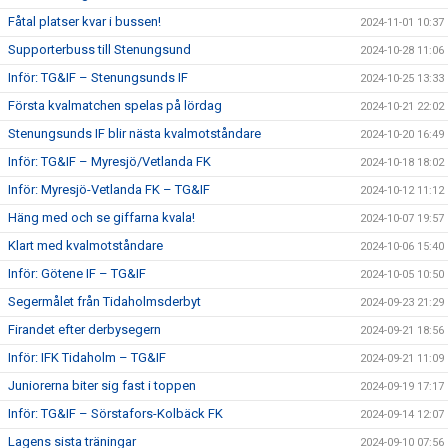
Fåtal platser kvar i bussen!
2024-11-01 10:37
Supporterbuss till Stenungsund
2024-10-28 11:06
Inför: TG&IF – Stenungsunds IF
2024-10-25 13:33
Första kvalmatchen spelas på lördag
2024-10-21 22:02
Stenungsunds IF blir nästa kvalmotståndare
2024-10-20 16:49
Inför: TG&IF – Myresjö/Vetlanda FK
2024-10-18 18:02
Inför: Myresjö-Vetlanda FK – TG&IF
2024-10-12 11:12
Häng med och se giffarna kvala!
2024-10-07 19:57
Klart med kvalmotståndare
2024-10-06 15:40
Inför: Götene IF – TG&IF
2024-10-05 10:50
Segermålet från Tidaholmsderbyt
2024-09-23 21:29
Firandet efter derbysegern
2024-09-21 18:56
Inför: IFK Tidaholm – TG&IF
2024-09-21 11:09
Juniorerna biter sig fast i toppen
2024-09-19 17:17
Inför: TG&IF – Sörstafors-Kolbäck FK
2024-09-14 12:07
Lagens sista träningar
2024-09-10 07:56