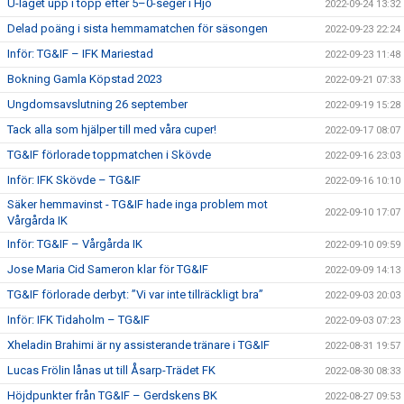
U-laget upp i topp efter 5–0-seger i Hjo
2022-09-24 13:32
Delad poäng i sista hemmamatchen för säsongen
2022-09-23 22:24
Inför: TG&IF – IFK Mariestad
2022-09-23 11:48
Bokning Gamla Köpstad 2023
2022-09-21 07:33
Ungdomsavslutning 26 september
2022-09-19 15:28
Tack alla som hjälper till med våra cuper!
2022-09-17 08:07
TG&IF förlorade toppmatchen i Skövde
2022-09-16 23:03
Inför: IFK Skövde – TG&IF
2022-09-16 10:10
Säker hemmavinst - TG&IF hade inga problem mot
2022-09-10 17:07
Vårgårda IK
Inför: TG&IF – Vårgårda IK
2022-09-10 09:59
Jose Maria Cid Sameron klar för TG&IF
2022-09-09 14:13
TG&IF förlorade derbyt: ”Vi var inte tillräckligt bra”
2022-09-03 20:03
Inför: IFK Tidaholm – TG&IF
2022-09-03 07:23
Xheladin Brahimi är ny assisterande tränare i TG&IF
2022-08-31 19:57
Lucas Frölin lånas ut till Åsarp-Trädet FK
2022-08-30 08:33
Höjdpunkter från TG&IF – Gerdskens BK
2022-08-27 09:53