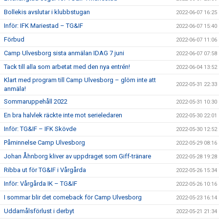
Bollekis avslutar i klubbstugan
2022-06-07 16:25
Inför: IFK Mariestad – TG&IF
2022-06-07 15:40
Förbud
2022-06-07 11:06
Camp Ulvesborg sista anmälan IDAG 7 juni
2022-06-07 07:58
Tack till alla som arbetat med den nya entrén!
2022-06-04 13:52
Klart med program till Camp Ulvesborg – glöm inte att
2022-05-31 22:33
anmäla!
Sommaruppehåll 2022
2022-05-31 10:30
En bra halvlek räckte inte mot serieledaren
2022-05-30 22:01
Inför: TG&IF – IFK Skövde
2022-05-30 12:52
Påminnelse Camp Ulvesborg
2022-05-29 08:16
Johan Åhnborg kliver av uppdraget som Giff-tränare
2022-05-28 19:28
Ribba ut för TG&IF i Vårgårda
2022-05-26 15:34
Inför: Vårgårda IK – TG&IF
2022-05-26 10:16
I sommar blir det comeback för Camp Ulvesborg
2022-05-23 16:14
Uddamålsförlust i derbyt
2022-05-21 21:34