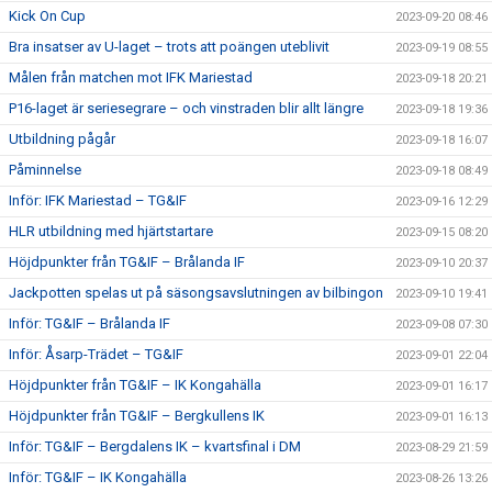
Kick On Cup
2023-09-20 08:46
Bra insatser av U-laget – trots att poängen uteblivit
2023-09-19 08:55
Målen från matchen mot IFK Mariestad
2023-09-18 20:21
P16-laget är seriesegrare – och vinstraden blir allt längre
2023-09-18 19:36
Utbildning pågår
2023-09-18 16:07
Påminnelse
2023-09-18 08:49
Inför: IFK Mariestad – TG&IF
2023-09-16 12:29
HLR utbildning med hjärtstartare
2023-09-15 08:20
Höjdpunkter från TG&IF – Brålanda IF
2023-09-10 20:37
Jackpotten spelas ut på säsongsavslutningen av bilbingon
2023-09-10 19:41
Inför: TG&IF – Brålanda IF
2023-09-08 07:30
Inför: Åsarp-Trädet – TG&IF
2023-09-01 22:04
Höjdpunkter från TG&IF – IK Kongahälla
2023-09-01 16:17
Höjdpunkter från TG&IF – Bergkullens IK
2023-09-01 16:13
Inför: TG&IF – Bergdalens IK – kvartsfinal i DM
2023-08-29 21:59
Inför: TG&IF – IK Kongahälla
2023-08-26 13:26