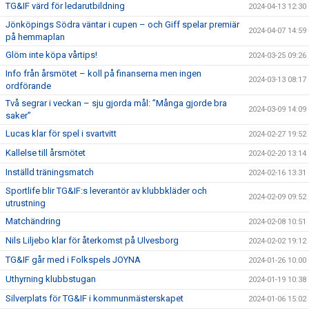
TG&IF värd för ledarutbildning
2024-04-13 12:30
Jönköpings Södra väntar i cupen – och Giff spelar premiär
2024-04-07 14:59
på hemmaplan
Glöm inte köpa vårtips!
2024-03-25 09:26
Info från årsmötet – koll på finanserna men ingen
2024-03-13 08:17
ordförande
Två segrar i veckan – sju gjorda mål: ”Många gjorde bra
2024-03-09 14:09
saker”
Lucas klar för spel i svartvitt
2024-02-27 19:52
Kallelse till årsmötet
2024-02-20 13:14
Inställd träningsmatch
2024-02-16 13:31
Sportlife blir TG&IF:s leverantör av klubbkläder och
2024-02-09 09:52
utrustning
Matchändring
2024-02-08 10:51
Nils Liljebo klar för återkomst på Ulvesborg
2024-02-02 19:12
TG&IF går med i Folkspels JOYNA
2024-01-26 10:00
Uthyrning klubbstugan
2024-01-19 10:38
Silverplats för TG&IF i kommunmästerskapet
2024-01-06 15:02