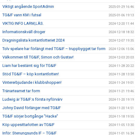
Viktigt angående SportAdmin
2025-01-29 16:46
TG&IF vann KM i futsal
2025-01-06 19:13
VIKTIG INFO LARM,LÄS.
2024-12-20 11:44
Informationskväll droger
2024-12-18 18:32
Dragningslista kontantlotteriet 2024
2024-12-07 19:35
Tolv spelare har förlängt med TG&IF – truppbygget tar form
2024-12-06 15:06
Välkommen till TG&IF, Simon och Gustav!
2024-12-03 20:03
Liam har bestämt sig för TG&IF
2024-11-28 20:22
Stöd TG&IF – köp kontantlotten!
2024-11-28 13:50
Vintererbjudande i klubbshoppen!
2024-11-24 19:01
Tränarteamet tar form
2024-11-21 19:46
Ludwig är TG&IF:s första nyförvärv
2024-11-20 19:19
Johny David förlänger med TG&IF
2024-11-20 14:51
TG&IF sörjer bortgånge ”Hacke”
2024-11-18 19:55
Köp uppesittarlotten av TG&IF
2024-11-05 13:30
Inför: Stenungsunds IF – TG&IF
2024-11-01 16:34