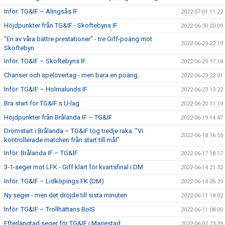
Inför: TG&IF – Alingsås IF
2022-07-01 11:22
Höjdpunkter från TG&IF - Skoftebyns IF
2022-06-30 20:09
"En av våra bättre prestationer" - tre Giff-poäng mot
2022-06-29 22:19
Skoftebyn
Inför: TG&IF – Skoftebyns IF
2022-06-29 17:18
Chanser och spelövertag - men bara en poäng
2022-06-23 22:01
Inför: TG&IF – Holmalunds IF
2022-06-23 13:22
Bra start för TG&IF:s U-lag
2022-06-20 11:19
Höjdpunkter från Brålanda IF – TG&IF
2022-06-19 14:47
Drömstart i Brålanda – TG&IF tog tredje raka: ”Vi
2022-06-18 16:55
kontrollerade matchen från start till mål”
Inför: Brålanda IF – TG&IF
2022-06-17 18:17
3-1-seger mot LFK - Giff klart för kvartsfinal i DM
2022-06-14 21:32
Inför: TG&IF – Lidköpings FK (DM)
2022-06-14 06:39
Ny seger - men det dröjde till sista minuten
2022-06-11 18:02
Inför: TG&IF – Trollhättans BoIS
2022-06-11 08:00
Efterlängtad seger för TG&IF i Mariestad
2022-06-07 23:39