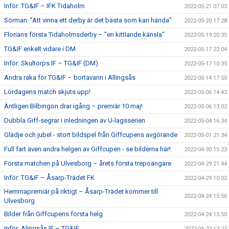
Inför: TG&IF – IFK Tidaholm
2022-05-21 07:03
Sörman: ”Att vinna ett derby är det bästa som kan hända”
2022-05-20 17:28
Florians första Tidaholmsderby – ”en kittlande känsla”
2022-05-19 20:35
TG&IF enkelt vidare i DM
2022-05-17 22:04
Inför: Skultorps IF – TG&IF (DM)
2022-05-17 10:35
Andra raka för TG&IF – bortavann i Allingsås
2022-05-14 17:50
Lördagens match skjuts upp!
2022-05-06 14:42
Äntligen Bilbingon drar igång – premiär 10 maj!
2022-05-06 13:02
Dubbla Giff-segrar i inledningen av U-lagsserien
2022-05-04 16:34
Glädje och jubel - stort bildspel från Giffcupens avgörande
2022-05-01 21:34
Full fart även andra helgen av Giffcupen - se bilderna här!
2022-04-30 15:23
Första matchen på Ulvesborg – årets första trepoängare
2022-04-29 21:44
Inför: TG&IF – Åsarp-Trädet FK
2022-04-29 10:02
Hemmapremiär på riktigt – Åsarp-Trädet kommer till
2022-04-24 15:56
Ulvesborg
Bilder från Giffcupens första helg
2022-04-24 15:50
Inför: Alingsås IF – TG&IF
2022-04-22 13:27