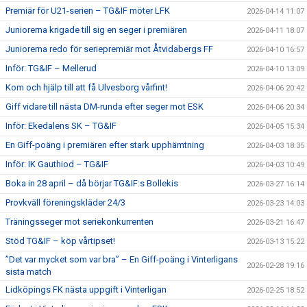
Premiär för U21-serien – TG&IF möter LFK
2026-04-14 11:07
Juniorerna krigade till sig en seger i premiären
2026-04-11 18:07
Juniorerna redo för seriepremiär mot Åtvidabergs FF
2026-04-10 16:57
Inför: TG&IF – Mellerud
2026-04-10 13:09
Kom och hjälp till att få Ulvesborg vårfint!
2026-04-06 20:42
Giff vidare till nästa DM-runda efter seger mot ESK
2026-04-06 20:34
Inför: Ekedalens SK – TG&IF
2026-04-05 15:34
En Giff-poäng i premiären efter stark upphämtning
2026-04-03 18:35
Inför: IK Gauthiod – TG&IF
2026-04-03 10:49
Boka in 28 april – då börjar TG&IF:s Bollekis
2026-03-27 16:14
Provkväll föreningskläder 24/3
2026-03-23 14:03
Träningsseger mot seriekonkurrenten
2026-03-21 16:47
Stöd TG&IF – köp vårtipset!
2026-03-13 15:22
”Det var mycket som var bra” – En Giff-poäng i Vinterligans
2026-02-28 19:16
sista match
Lidköpings FK nästa uppgift i Vinterligan
2026-02-25 18:52