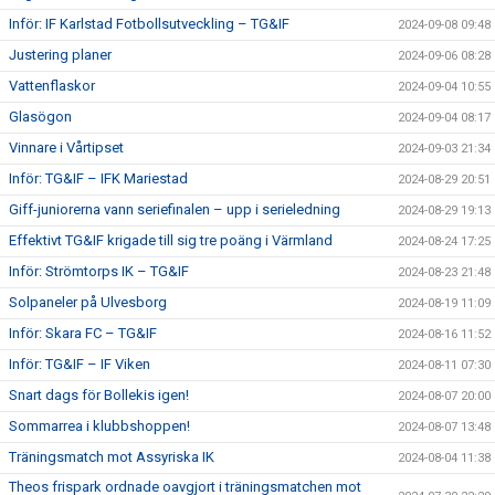
Inför: IF Karlstad Fotbollsutveckling – TG&IF
2024-09-08 09:48
Justering planer
2024-09-06 08:28
Vattenflaskor
2024-09-04 10:55
Glasögon
2024-09-04 08:17
Vinnare i Vårtipset
2024-09-03 21:34
Inför: TG&IF – IFK Mariestad
2024-08-29 20:51
Giff-juniorerna vann seriefinalen – upp i serieledning
2024-08-29 19:13
Effektivt TG&IF krigade till sig tre poäng i Värmland
2024-08-24 17:25
Inför: Strömtorps IK – TG&IF
2024-08-23 21:48
Solpaneler på Ulvesborg
2024-08-19 11:09
Inför: Skara FC – TG&IF
2024-08-16 11:52
Inför: TG&IF – IF Viken
2024-08-11 07:30
Snart dags för Bollekis igen!
2024-08-07 20:00
Sommarrea i klubbshoppen!
2024-08-07 13:48
Träningsmatch mot Assyriska IK
2024-08-04 11:38
Theos frispark ordnade oavgjort i träningsmatchen mot