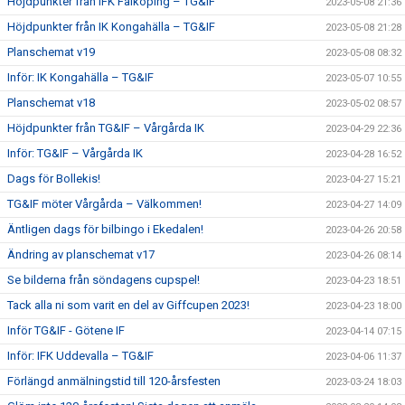
Höjdpunkter från IFK Falköping – TG&IF
2023-05-08 21:36
Höjdpunkter från IK Kongahälla – TG&IF
2023-05-08 21:28
Planschemat v19
2023-05-08 08:32
Inför: IK Kongahälla – TG&IF
2023-05-07 10:55
Planschemat v18
2023-05-02 08:57
Höjdpunkter från TG&IF – Vårgårda IK
2023-04-29 22:36
Inför: TG&IF – Vårgårda IK
2023-04-28 16:52
Dags för Bollekis!
2023-04-27 15:21
TG&IF möter Vårgårda – Välkommen!
2023-04-27 14:09
Äntligen dags för bilbingo i Ekedalen!
2023-04-26 20:58
Ändring av planschemat v17
2023-04-26 08:14
Se bilderna från söndagens cupspel!
2023-04-23 18:51
Tack alla ni som varit en del av Giffcupen 2023!
2023-04-23 18:00
Inför TG&IF - Götene IF
2023-04-14 07:15
Inför: IFK Uddevalla – TG&IF
2023-04-06 11:37
Förlängd anmälningstid till 120-årsfesten
2023-03-24 18:03