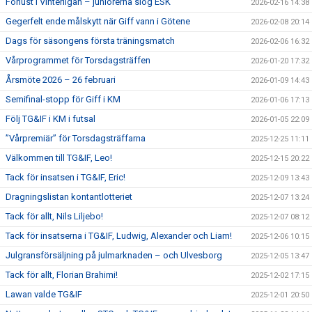
Förlust i Vinterligan – juniorerna slog ESK
2026-02-16 14:38
Gegerfelt ende målskytt när Giff vann i Götene
2026-02-08 20:14
Dags för säsongens första träningsmatch
2026-02-06 16:32
Vårprogrammet för Torsdagsträffen
2026-01-20 17:32
Årsmöte 2026 – 26 februari
2026-01-09 14:43
Semifinal-stopp för Giff i KM
2026-01-06 17:13
Följ TG&IF i KM i futsal
2026-01-05 22:09
”Vårpremiär” för Torsdagsträffarna
2025-12-25 11:11
Välkommen till TG&IF, Leo!
2025-12-15 20:22
Tack för insatsen i TG&IF, Eric!
2025-12-09 13:43
Dragningslistan kontantlotteriet
2025-12-07 13:24
Tack för allt, Nils Liljebo!
2025-12-07 08:12
Tack för insatserna i TG&IF, Ludwig, Alexander och Liam!
2025-12-06 10:15
Julgransförsäljning på julmarknaden – och Ulvesborg
2025-12-05 13:47
Tack för allt, Florian Brahimi!
2025-12-02 17:15
Lawan valde TG&IF
2025-12-01 20:50