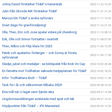
Johny David förstärker TG&IF:s tränarstab
2022-11-22 10:32
Julin från Skövde AIK förstärker TG&IF
2022-11-21 21:24
Marcus blir TG&IF:s andra nyförvärv
2022-11-17 19:55
Snart dags för granförsäljning!
2022-11-16 21:42
Olle, Theo, Eric och Jose spelar vidare på Ulvesborg
2022-11-10 08:10
Erik, Olle och Simon fortsätter i svartvitt
2022-11-08 07:05
Theo, Måns och Filip klara för 2023
2022-11-06 13:39
Patrik och spelartrio förlänger – och Sonny är första
2022-11-04 17:30
nyförvärvet
Glädje, jubel och medaljer - se bildspelet från Kick On Cup
2022-10-02 20:48
En femetta mot Trollhättan säkrade tredjeplatsen för TG&IF
2022-10-02 18:25
Inför: Trollhättans BoIS – TG&IF
2022-10-02 11:40
Tack för i år och välkommen tillbaka 2023!
2022-09-28 10:53
Elva mål när U-laget vann fjärde raka
2022-09-27 14:28
Ungdomsavdelningen avslutade med spel och lek
2022-09-27 14:22
Höjdpunkter från TG&IF – IFK Mariestad
2022-09-25 15:30