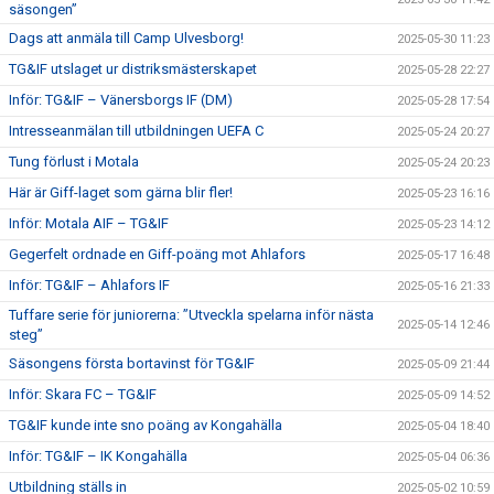
säsongen”
Dags att anmäla till Camp Ulvesborg!
2025-05-30 11:23
TG&IF utslaget ur distriksmästerskapet
2025-05-28 22:27
Inför: TG&IF – Vänersborgs IF (DM)
2025-05-28 17:54
Intresseanmälan till utbildningen UEFA C
2025-05-24 20:27
Tung förlust i Motala
2025-05-24 20:23
Här är Giff-laget som gärna blir fler!
2025-05-23 16:16
Inför: Motala AIF – TG&IF
2025-05-23 14:12
Gegerfelt ordnade en Giff-poäng mot Ahlafors
2025-05-17 16:48
Inför: TG&IF – Ahlafors IF
2025-05-16 21:33
Tuffare serie för juniorerna: ”Utveckla spelarna inför nästa
2025-05-14 12:46
steg”
Säsongens första bortavinst för TG&IF
2025-05-09 21:44
Inför: Skara FC – TG&IF
2025-05-09 14:52
TG&IF kunde inte sno poäng av Kongahälla
2025-05-04 18:40
Inför: TG&IF – IK Kongahälla
2025-05-04 06:36
Utbildning ställs in
2025-05-02 10:59