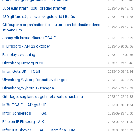
2023-10-26 19:48
Jubileumsträff 1000 Torsdagsträffen
2023-10-26 12:13
130 giffare såg allsvensk guldstrid i Borås
2023-10-24 17:28
Giffcupens organisation fick kultur- och fritidsnämndens
2023-10-22 17:16
stipendium
Johny blir huvudtränare i TG&IF
2023-10-22 16:09
IF Elfsborg - AIK 23 oktober
2023-10-20 08:06
Fair play avslutning
2023-10-17 09:56
Ulvesborg Nyborg 2023
2023-10-09 10:46
Inför: Göta BK – TG&IF
2023-10-08 12:24
Ulvesborg/Nyborg fortsatt avstängda
2023-10-05 12:39
Ulvesborg/Nyborg avstängda
2023-10-03 12:09
Giff-laget såg landslaget möta världsmästarna
2023-10-02 17:33
Inför: TG&IF – Alingsås IF
2023-09-30 11:34
Inför: Jonsereds IF – TG&IF
2023-09-23 10:00
Biljetter IF Elfsborg - AIK
2023-09-22 11:00
Inför: IFK Skövde – TG&IF – semifinal i DM
2023-09-20 16:29