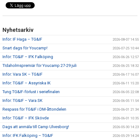
CUPER ARBETSBESKRIVNING
PLANSCHEMA
Nyhetsarkiv
Inför: IF Haga – TG&IF
2026-08-07 14:55
Snart dags för Youcamp!
2026-07-25 10:44
Inför: TG&IF – IFK Falköping
2026-06-26 12:57
TIdaholmspremiär för Youcamp 27-29 juli
2026-06-25 18:32
Inför: Vara SK – TG&IF
2026-06-17 16:07
Inför: TG&IF – Assyriska IK
2026-06-11 15:20
Tung TG&IF-förlust i seriefinalen
2026-06-05 22:08
Inför: TG&IF – Vara SK
2026-06-05 11:54
Respass för TG&IF i DM-åttondelen
2026-06-01 21:34
Inför: TG&IF – IFK Skövde
2026-06-01 10:35
Dags att anmäla till Camp Ulvesborg!
2026-05-30 14:23
Inför: IFK Falköping – TG&IF
2026-05-29 14:24