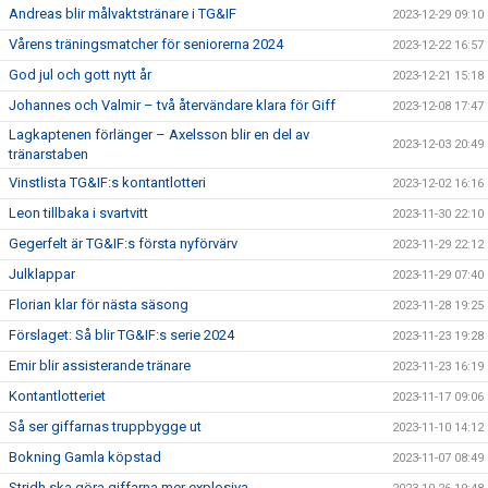
Andreas blir målvaktstränare i TG&IF
2023-12-29 09:10
Vårens träningsmatcher för seniorerna 2024
2023-12-22 16:57
God jul och gott nytt år
2023-12-21 15:18
Johannes och Valmir – två återvändare klara för Giff
2023-12-08 17:47
Lagkaptenen förlänger – Axelsson blir en del av
2023-12-03 20:49
tränarstaben
Vinstlista TG&IF:s kontantlotteri
2023-12-02 16:16
Leon tillbaka i svartvitt
2023-11-30 22:10
Gegerfelt är TG&IF:s första nyförvärv
2023-11-29 22:12
Julklappar
2023-11-29 07:40
Florian klar för nästa säsong
2023-11-28 19:25
Förslaget: Så blir TG&IF:s serie 2024
2023-11-23 19:28
Emir blir assisterande tränare
2023-11-23 16:19
Kontantlotteriet
2023-11-17 09:06
Så ser giffarnas truppbygge ut
2023-11-10 14:12
Bokning Gamla köpstad
2023-11-07 08:49
Stridh ska göra giffarna mer explosiva