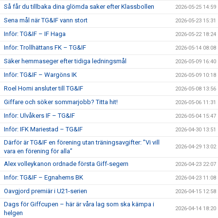
Så får du tillbaka dina glömda saker efter Klassbollen
2026-05-25 14:59
Sena mål när TG&IF vann stort
2026-05-23 15:31
Inför: TG&IF – IF Haga
2026-05-22 18:24
Inför: Trollhättans FK – TG&IF
2026-05-14 08:08
Säker hemmaseger efter tidiga ledningsmål
2026-05-09 16:40
Inför: TG&IF – Wargöns IK
2026-05-09 10:18
Roel Homi ansluter till TG&IF
2026-05-08 13:56
Giffare och söker sommarjobb? Titta hit!
2026-05-06 11:31
Inför: Ulvåkers IF – TG&IF
2026-05-04 15:47
Inför: IFK Mariestad – TG&IF
2026-04-30 13:51
Därför är TG&IF en förening utan träningsavgifter: ”Vi vill
2026-04-29 13:02
vara en förening för alla”
Alex volleykanon ordnade första Giff-segern
2026-04-23 22:07
Inför: TG&IF – Egnahems BK
2026-04-23 11:08
Oavgjord premiär i U21-serien
2026-04-15 12:58
Dags för Giffcupen – här är våra lag som ska kämpa i
2026-04-14 18:20
helgen