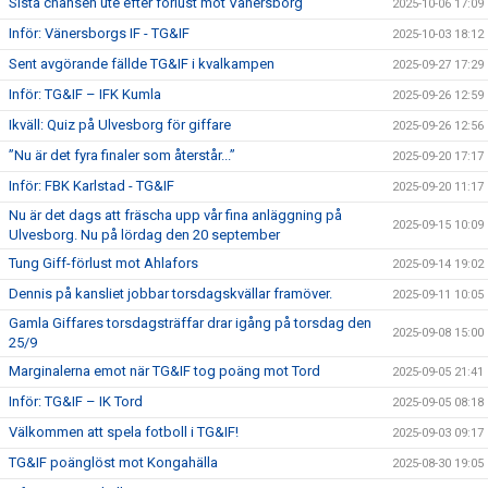
Sista chansen ute efter förlust mot Vänersborg
2025-10-06 17:09
Inför: Vänersborgs IF - TG&IF
2025-10-03 18:12
Sent avgörande fällde TG&IF i kvalkampen
2025-09-27 17:29
Inför: TG&IF – IFK Kumla
2025-09-26 12:59
Ikväll: Quiz på Ulvesborg för giffare
2025-09-26 12:56
”Nu är det fyra finaler som återstår...”
2025-09-20 17:17
Inför: FBK Karlstad - TG&IF
2025-09-20 11:17
Nu är det dags att fräscha upp vår fina anläggning på
2025-09-15 10:09
Ulvesborg. Nu på lördag den 20 september
Tung Giff-förlust mot Ahlafors
2025-09-14 19:02
Dennis på kansliet jobbar torsdagskvällar framöver.
2025-09-11 10:05
Gamla Giffares torsdagsträffar drar igång på torsdag den
2025-09-08 15:00
25/9
Marginalerna emot när TG&IF tog poäng mot Tord
2025-09-05 21:41
Inför: TG&IF – IK Tord
2025-09-05 08:18
Välkommen att spela fotboll i TG&IF!
2025-09-03 09:17
TG&IF poänglöst mot Kongahälla
2025-08-30 19:05