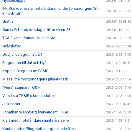
Nyckelknippa
2023-01-24 10:37
IFK Skövde första motståndaren under försäsongen: ”Ett
2023-01-23 15:12
kul avbrott”
Grattis
2023-01-23 08:33
Gamla Giffares torsdagsträffar våren-23
2023-01-13 10:01
TG&IF vann dramatiskt inne-KM
2023-01-06 19:59
Nyårslotter
2022-12-27 10:18
God jul och gott nytt år!
2022-12-23 17:05
Bingolotter till Jul och Nyår
2022-12-21 08:47
Köp din Bingolott av TG&IF
2022-12-11 10:51
Missa inte morgondagens julmarknad!
2022-12-09 14:54
”Perra” stannar i TG&IF
2022-12-06 17:14
Vinstlista TG&IF:s kontantlotteri
2022-12-03 19:06
Julklappar
2022-12-02 07:47
Jonathan Wahnberg återvänder till TG&IF
2022-11-28 16:29
Klart med motståndare i nästa års serie
2022-11-28 16:21
Kontantlotteri/Bingolotter uppesittarkvällen
2022-11-25 10:12