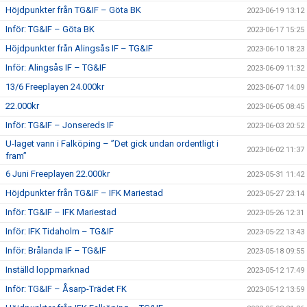
Höjdpunkter från TG&IF – Göta BK
2023-06-19 13:12
Inför: TG&IF – Göta BK
2023-06-17 15:25
Höjdpunkter från Alingsås IF – TG&IF
2023-06-10 18:23
Inför: Alingsås IF – TG&IF
2023-06-09 11:32
13/6 Freeplayen 24.000kr
2023-06-07 14:09
22.000kr
2023-06-05 08:45
Inför: TG&IF – Jonsereds IF
2023-06-03 20:52
U-laget vann i Falköping – ”Det gick undan ordentligt i
2023-06-02 11:37
fram”
6 Juni Freeplayen 22.000kr
2023-05-31 11:42
Höjdpunkter från TG&IF – IFK Mariestad
2023-05-27 23:14
Inför: TG&IF – IFK Mariestad
2023-05-26 12:31
Inför: IFK Tidaholm – TG&IF
2023-05-22 13:43
Inför: Brålanda IF – TG&IF
2023-05-18 09:55
Inställd loppmarknad
2023-05-12 17:49
Inför: TG&IF – Åsarp-Trädet FK
2023-05-12 13:59