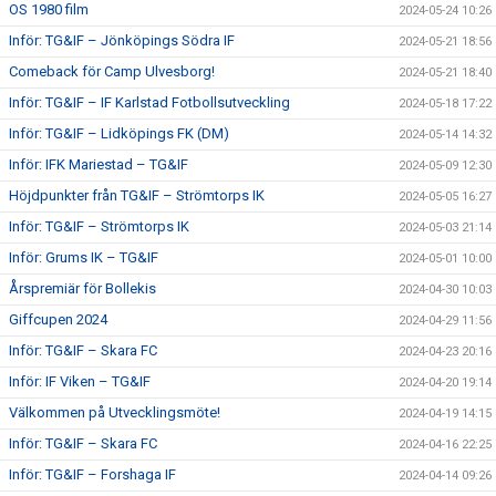
OS 1980 film
2024-05-24 10:26
Inför: TG&IF – Jönköpings Södra IF
2024-05-21 18:56
Comeback för Camp Ulvesborg!
2024-05-21 18:40
Inför: TG&IF – IF Karlstad Fotbollsutveckling
2024-05-18 17:22
Inför: TG&IF – Lidköpings FK (DM)
2024-05-14 14:32
Inför: IFK Mariestad – TG&IF
2024-05-09 12:30
Höjdpunkter från TG&IF – Strömtorps IK
2024-05-05 16:27
Inför: TG&IF – Strömtorps IK
2024-05-03 21:14
Inför: Grums IK – TG&IF
2024-05-01 10:00
Årspremiär för Bollekis
2024-04-30 10:03
Giffcupen 2024
2024-04-29 11:56
Inför: TG&IF – Skara FC
2024-04-23 20:16
Inför: IF Viken – TG&IF
2024-04-20 19:14
Välkommen på Utvecklingsmöte!
2024-04-19 14:15
Inför: TG&IF – Skara FC
2024-04-16 22:25
Inför: TG&IF – Forshaga IF
2024-04-14 09:26