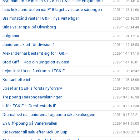
Nytt samarbete mellan STC och TG&IF – ser erbjudandet
2025-11-28 14:14
Isac fick Junorbollen när P18-laget avslutade säsongen
2025-11-26 11:06
Bra motstånd väntar TG&IF i nya Vinterligan
2025-11-25 16:33
Bilos väljer spel på Ulvesborg
2025-11-23 14:40
Julgranar
2025-11-21 11:16
Juniorerna klart för division 1
2025-11-17 18:53
Alexander har bestämt sig för TG&IF
2025-11-14 17:15
Stöd Giff – Köp din Bingolott av oss!
2025-11-14 16:01
Lejon klar för en återkomst i TG&IF
2025-11-06 18:42
Kontantlotteriet
2025-11-03 13:00
Josef är TG&IF:s första nyförvärv
2025-10-30 19:30
Tre poäng i säsongsavslutningen
2025-10-18 16:30
Inför: TG&IF – Grebbestads IF
2025-10-18 11:38
Dramatiskt när juniorerna tog andra raka kvalsegern
2025-10-15 22:21
En Giff-poäng på Vänersvallen
2025-10-11 21:03
Kioskvaror till salu efter Kick On Cup
2025-10-08 08:19