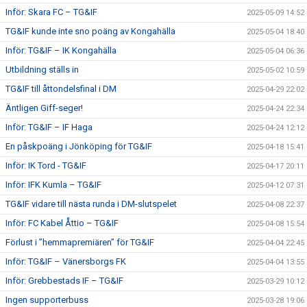
Inför: Skara FC – TG&IF
2025-05-09 14:52
TG&IF kunde inte sno poäng av Kongahälla
2025-05-04 18:40
Inför: TG&IF – IK Kongahälla
2025-05-04 06:36
Utbildning ställs in
2025-05-02 10:59
TG&IF till åttondelsfinal i DM
2025-04-29 22:02
Äntligen Giff-seger!
2025-04-24 22:34
Inför: TG&IF – IF Haga
2025-04-24 12:12
En påskpoäng i Jönköping för TG&IF
2025-04-18 15:41
Inför: IK Tord - TG&IF
2025-04-17 20:11
Inför: IFK Kumla – TG&IF
2025-04-12 07:31
TG&IF vidare till nästa runda i DM-slutspelet
2025-04-08 22:37
Inför: FC Kabel Åttio – TG&IF
2025-04-08 15:54
Förlust i ”hemmapremiären” för TG&IF
2025-04-04 22:45
Inför: TG&IF – Vänersborgs FK
2025-04-04 13:55
Inför: Grebbestads IF – TG&IF
2025-03-29 10:12
Ingen supporterbuss
2025-03-28 19:06