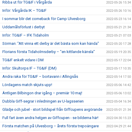
Ribba ut för TG&IF i Vårgårda
2022-05-26 15:34
Inför: Vårgårda IK – TG&IF
2022-05-26 10:16
I sommar blir det comeback för Camp Ulvesborg
2022-05-23 16:14
Uddamålsförlust i derbyt
2022-05-21 21:34
Inför: TG&IF – IFK Tidaholm
2022-05-21 07:03
Sörman: ”Att vinna ett derby är det bästa som kan hända”
2022-05-20 17:28
Florians första Tidaholmsderby – ”en kittlande känsla”
2022-05-19 20:35
TG&IF enkelt vidare i DM
2022-05-17 22:04
Inför: Skultorps IF – TG&IF (DM)
2022-05-17 10:35
Andra raka för TG&IF – bortavann i Allingsås
2022-05-14 17:50
Lördagens match skjuts upp!
2022-05-06 14:42
Äntligen Bilbingon drar igång – premiär 10 maj!
2022-05-06 13:02
Dubbla Giff-segrar i inledningen av U-lagsserien
2022-05-04 16:34
Glädje och jubel - stort bildspel från Giffcupens avgörande
2022-05-01 21:34
Full fart även andra helgen av Giffcupen - se bilderna här!
2022-04-30 15:23
Första matchen på Ulvesborg – årets första trepoängare
2022-04-29 21:44