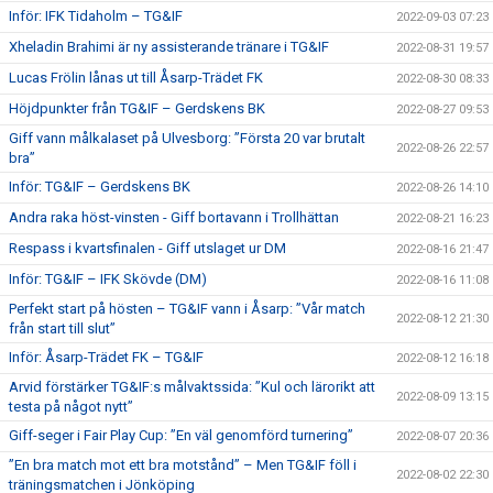
Inför: IFK Tidaholm – TG&IF
2022-09-03 07:23
Xheladin Brahimi är ny assisterande tränare i TG&IF
2022-08-31 19:57
Lucas Frölin lånas ut till Åsarp-Trädet FK
2022-08-30 08:33
Höjdpunkter från TG&IF – Gerdskens BK
2022-08-27 09:53
Giff vann målkalaset på Ulvesborg: ”Första 20 var brutalt
2022-08-26 22:57
bra”
Inför: TG&IF – Gerdskens BK
2022-08-26 14:10
Andra raka höst-vinsten - Giff bortavann i Trollhättan
2022-08-21 16:23
Respass i kvartsfinalen - Giff utslaget ur DM
2022-08-16 21:47
Inför: TG&IF – IFK Skövde (DM)
2022-08-16 11:08
Perfekt start på hösten – TG&IF vann i Åsarp: ”Vår match
2022-08-12 21:30
från start till slut”
Inför: Åsarp-Trädet FK – TG&IF
2022-08-12 16:18
Arvid förstärker TG&IF:s målvaktssida: ”Kul och lärorikt att
2022-08-09 13:15
testa på något nytt”
Giff-seger i Fair Play Cup: ”En väl genomförd turnering”
2022-08-07 20:36
”En bra match mot ett bra motstånd” – Men TG&IF föll i
2022-08-02 22:30
träningsmatchen i Jönköping