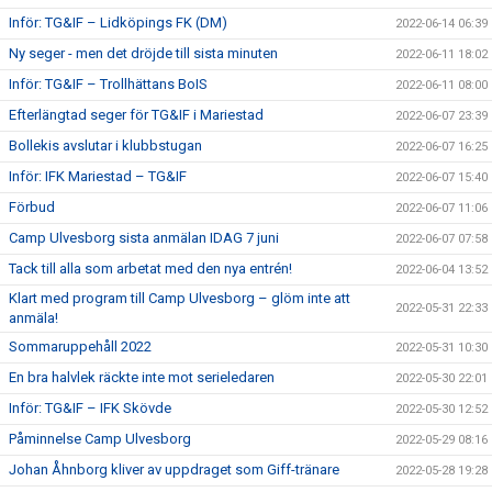
Inför: TG&IF – Lidköpings FK (DM)
2022-06-14 06:39
Ny seger - men det dröjde till sista minuten
2022-06-11 18:02
Inför: TG&IF – Trollhättans BoIS
2022-06-11 08:00
Efterlängtad seger för TG&IF i Mariestad
2022-06-07 23:39
Bollekis avslutar i klubbstugan
2022-06-07 16:25
Inför: IFK Mariestad – TG&IF
2022-06-07 15:40
Förbud
2022-06-07 11:06
Camp Ulvesborg sista anmälan IDAG 7 juni
2022-06-07 07:58
Tack till alla som arbetat med den nya entrén!
2022-06-04 13:52
Klart med program till Camp Ulvesborg – glöm inte att
2022-05-31 22:33
anmäla!
Sommaruppehåll 2022
2022-05-31 10:30
En bra halvlek räckte inte mot serieledaren
2022-05-30 22:01
Inför: TG&IF – IFK Skövde
2022-05-30 12:52
Påminnelse Camp Ulvesborg
2022-05-29 08:16
Johan Åhnborg kliver av uppdraget som Giff-tränare
2022-05-28 19:28