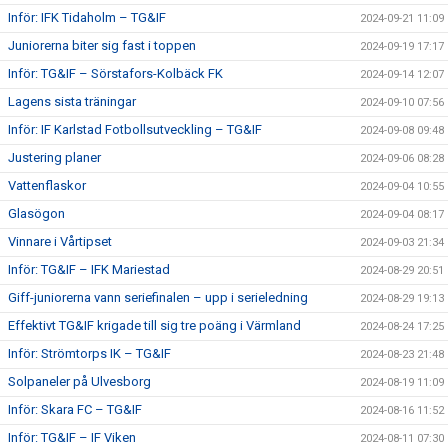
Inför: IFK Tidaholm – TG&IF
2024-09-21 11:09
Juniorerna biter sig fast i toppen
2024-09-19 17:17
Inför: TG&IF – Sörstafors-Kolbäck FK
2024-09-14 12:07
Lagens sista träningar
2024-09-10 07:56
Inför: IF Karlstad Fotbollsutveckling – TG&IF
2024-09-08 09:48
Justering planer
2024-09-06 08:28
Vattenflaskor
2024-09-04 10:55
Glasögon
2024-09-04 08:17
Vinnare i Vårtipset
2024-09-03 21:34
Inför: TG&IF – IFK Mariestad
2024-08-29 20:51
Giff-juniorerna vann seriefinalen – upp i serieledning
2024-08-29 19:13
Effektivt TG&IF krigade till sig tre poäng i Värmland
2024-08-24 17:25
Inför: Strömtorps IK – TG&IF
2024-08-23 21:48
Solpaneler på Ulvesborg
2024-08-19 11:09
Inför: Skara FC – TG&IF
2024-08-16 11:52
Inför: TG&IF – IF Viken
2024-08-11 07:30