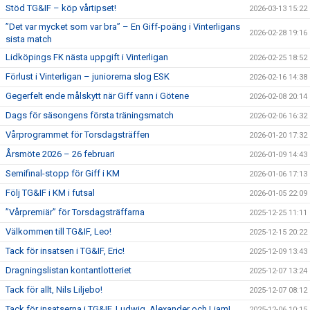
Stöd TG&IF – köp vårtipset!
2026-03-13 15:22
”Det var mycket som var bra” – En Giff-poäng i Vinterligans
2026-02-28 19:16
sista match
Lidköpings FK nästa uppgift i Vinterligan
2026-02-25 18:52
Förlust i Vinterligan – juniorerna slog ESK
2026-02-16 14:38
Gegerfelt ende målskytt när Giff vann i Götene
2026-02-08 20:14
Dags för säsongens första träningsmatch
2026-02-06 16:32
Vårprogrammet för Torsdagsträffen
2026-01-20 17:32
Årsmöte 2026 – 26 februari
2026-01-09 14:43
Semifinal-stopp för Giff i KM
2026-01-06 17:13
Följ TG&IF i KM i futsal
2026-01-05 22:09
”Vårpremiär” för Torsdagsträffarna
2025-12-25 11:11
Välkommen till TG&IF, Leo!
2025-12-15 20:22
Tack för insatsen i TG&IF, Eric!
2025-12-09 13:43
Dragningslistan kontantlotteriet
2025-12-07 13:24
Tack för allt, Nils Liljebo!
2025-12-07 08:12
Tack för insatserna i TG&IF, Ludwig, Alexander och Liam!
2025-12-06 10:15