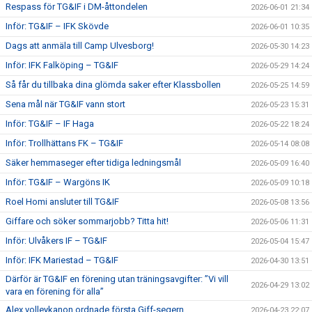
Respass för TG&IF i DM-åttondelen
2026-06-01 21:34
Inför: TG&IF – IFK Skövde
2026-06-01 10:35
Dags att anmäla till Camp Ulvesborg!
2026-05-30 14:23
Inför: IFK Falköping – TG&IF
2026-05-29 14:24
Så får du tillbaka dina glömda saker efter Klassbollen
2026-05-25 14:59
Sena mål när TG&IF vann stort
2026-05-23 15:31
Inför: TG&IF – IF Haga
2026-05-22 18:24
Inför: Trollhättans FK – TG&IF
2026-05-14 08:08
Säker hemmaseger efter tidiga ledningsmål
2026-05-09 16:40
Inför: TG&IF – Wargöns IK
2026-05-09 10:18
Roel Homi ansluter till TG&IF
2026-05-08 13:56
Giffare och söker sommarjobb? Titta hit!
2026-05-06 11:31
Inför: Ulvåkers IF – TG&IF
2026-05-04 15:47
Inför: IFK Mariestad – TG&IF
2026-04-30 13:51
Därför är TG&IF en förening utan träningsavgifter: ”Vi vill
2026-04-29 13:02
vara en förening för alla”
Alex volleykanon ordnade första Giff-segern
2026-04-23 22:07