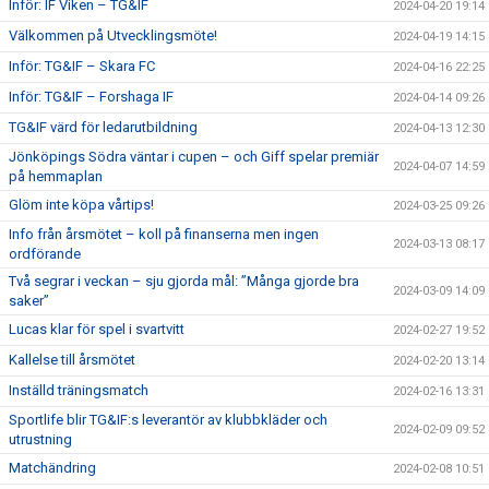
Inför: IF Viken – TG&IF
2024-04-20 19:14
Välkommen på Utvecklingsmöte!
2024-04-19 14:15
Inför: TG&IF – Skara FC
2024-04-16 22:25
Inför: TG&IF – Forshaga IF
2024-04-14 09:26
TG&IF värd för ledarutbildning
2024-04-13 12:30
Jönköpings Södra väntar i cupen – och Giff spelar premiär
2024-04-07 14:59
på hemmaplan
Glöm inte köpa vårtips!
2024-03-25 09:26
Info från årsmötet – koll på finanserna men ingen
2024-03-13 08:17
ordförande
Två segrar i veckan – sju gjorda mål: ”Många gjorde bra
2024-03-09 14:09
saker”
Lucas klar för spel i svartvitt
2024-02-27 19:52
Kallelse till årsmötet
2024-02-20 13:14
Inställd träningsmatch
2024-02-16 13:31
Sportlife blir TG&IF:s leverantör av klubbkläder och
2024-02-09 09:52
utrustning
Matchändring
2024-02-08 10:51