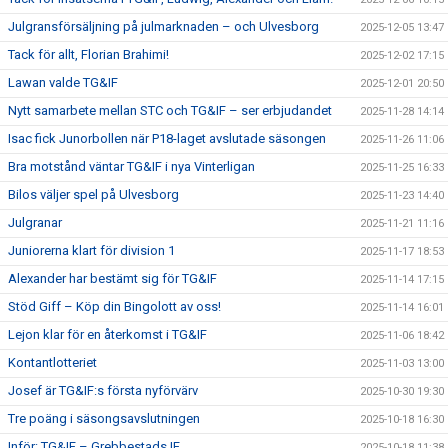
Julgransförsäljning på julmarknaden – och Ulvesborg
2025-12-05 13:47
Tack för allt, Florian Brahimi!
2025-12-02 17:15
Lawan valde TG&IF
2025-12-01 20:50
Nytt samarbete mellan STC och TG&IF – ser erbjudandet
2025-11-28 14:14
Isac fick Junorbollen när P18-laget avslutade säsongen
2025-11-26 11:06
Bra motstånd väntar TG&IF i nya Vinterligan
2025-11-25 16:33
Bilos väljer spel på Ulvesborg
2025-11-23 14:40
Julgranar
2025-11-21 11:16
Juniorerna klart för division 1
2025-11-17 18:53
Alexander har bestämt sig för TG&IF
2025-11-14 17:15
Stöd Giff – Köp din Bingolott av oss!
2025-11-14 16:01
Lejon klar för en återkomst i TG&IF
2025-11-06 18:42
Kontantlotteriet
2025-11-03 13:00
Josef är TG&IF:s första nyförvärv
2025-10-30 19:30
Tre poäng i säsongsavslutningen
2025-10-18 16:30
Inför: TG&IF – Grebbestads IF
2025-10-18 11:38