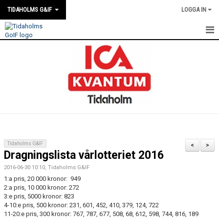
TIDAHOLMS G&IF
LOGGA IN
HEM
FÖRENINGSKALENDERN
NYHETER
KLUBBSTUGAN
KONTAKT
Tidaholms G&IF
<
>
Dragningslista vårlotteriet 2016
FÖRENINGEN
2016-06-30 10:10, Tidaholms G&IF
SOUVENIRER
1:a pris, 20 000 kronor: 949
2:a pris, 10 000 kronor: 272
3:e pris, 5000 kronor: 823
GAMLA GIFFS TORSDAGSTRÄFFAR
4-10:e pris, 500 kronor: 231, 601, 452, 410, 379, 124, 722
11-20:e pris, 300 kronor: 767, 787, 677, 508, 68, 612, 598, 744, 816, 189
MATCHER