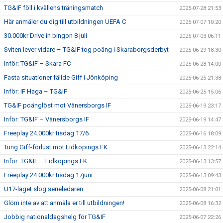
TG&IF föll i kvällens träningsmatch
2025-07-28 21:53
Här anmäler du dig till utbildningen UEFA C
2025-07-07 10:20
30.000kr Drive in bingon 8 juli
2025-07-03 06:11
Sviten lever vidare – TG&IF tog poäng i Skaraborgsderbyt
2025-06-29 18:30
Inför: TG&IF – Skara FC
2025-06-28 14:00
Fasta situationer fällde Giff i Jönköping
2025-06-25 21:38
Inför: IF Haga – TG&IF
2025-06-25 15:06
TG&IF poänglöst mot Vänersborgs IF
2025-06-19 23:17
Inför: TG&IF – Vänersborgs IF
2025-06-19 14:47
Freeplay 24.000kr tisdag 17/6
2025-06-16 18:09
Tung Giff-förlust mot Lidköpings FK
2025-06-13 22:14
Inför: TG&IF – Lidköpings FK
2025-06-13 13:57
Freeplay 24.000kr tisdag 17juni
2025-06-13 09:43
U17-laget slog serieledaren
2025-06-08 21:01
Glöm inte av att anmäla er till utbildningen!
2025-06-08 16:32
Jobbig nationaldagshelg för TG&IF
2025-06-07 22:26