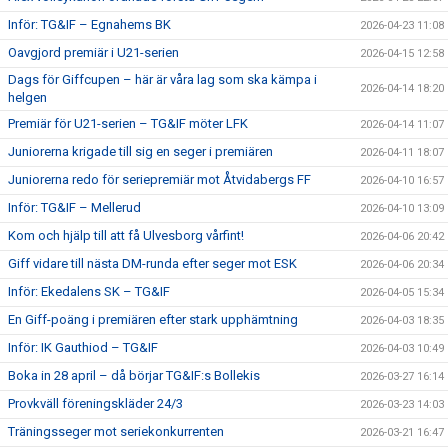
Inför: TG&IF – Egnahems BK
2026-04-23 11:08
Oavgjord premiär i U21-serien
2026-04-15 12:58
Dags för Giffcupen – här är våra lag som ska kämpa i
2026-04-14 18:20
helgen
Premiär för U21-serien – TG&IF möter LFK
2026-04-14 11:07
Juniorerna krigade till sig en seger i premiären
2026-04-11 18:07
Juniorerna redo för seriepremiär mot Åtvidabergs FF
2026-04-10 16:57
Inför: TG&IF – Mellerud
2026-04-10 13:09
Kom och hjälp till att få Ulvesborg vårfint!
2026-04-06 20:42
Giff vidare till nästa DM-runda efter seger mot ESK
2026-04-06 20:34
Inför: Ekedalens SK – TG&IF
2026-04-05 15:34
En Giff-poäng i premiären efter stark upphämtning
2026-04-03 18:35
Inför: IK Gauthiod – TG&IF
2026-04-03 10:49
Boka in 28 april – då börjar TG&IF:s Bollekis
2026-03-27 16:14
Provkväll föreningskläder 24/3
2026-03-23 14:03
Träningsseger mot seriekonkurrenten
2026-03-21 16:47