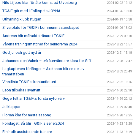
Nils Liljebo klar för återkomst på Ulvesborg
2024-02-02 19:12
TG&IF går med i Folkspels JOYNA
2024-01-26 10:00
Uthyrning klubbstugan
2024-01-19 10:38
Silverplats för TG&IF i kommunmästerskapet
2024-01-06 15:02
Andreas blir målvaktstränare i TG&IF
2023-12-29 09:10
Vårens träningsmatcher för seniorerna 2024
2023-12-22 16:57
God jul och gott nytt år
2023-12-21 15:18
Johannes och Valmir – två återvändare klara för Giff
2023-12-08 17:47
Lagkaptenen förlänger – Axelsson blir en del av
2023-12-03 20:49
tränarstaben
Vinstlista TG&IF:s kontantlotteri
2023-12-02 16:16
Leon tillbaka i svartvitt
2023-11-30 22:10
Gegerfelt är TG&IF:s första nyförvärv
2023-11-29 22:12
Julklappar
2023-11-29 07:40
Florian klar för nästa säsong
2023-11-28 19:25
Förslaget: Så blir TG&IF:s serie 2024
2023-11-23 19:28
Emir blir assisterande tränare
2023-11-23 16:19