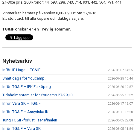
21-30:e pris, 200 kronor: 44, 593, 298, 743, 714, 931, 442, 564, 791, 441
CUPER ARBETSBESKRIVNING
Vinster kan hämtas på kansliet 8,00-16,00 t.om 27/8-16
Ett stort tack till alla köpare och duktiga säljare.
PLANSCHEMA
TG&IF önskar er en Trevlig sommar.
Nyhetsarkiv
Inför: IF Haga – TG&IF
2026-08-07 14:55
Snart dags för Youcamp!
2026-07-25 10:44
Inför: TG&IF – IFK Falköping
2026-06-26 12:57
TIdaholmspremiär för Youcamp 27-29 juli
2026-06-25 18:32
Inför: Vara SK – TG&IF
2026-06-17 16:07
Inför: TG&IF – Assyriska IK
2026-06-11 15:20
Tung TG&IF-förlust i seriefinalen
2026-06-05 22:08
Inför: TG&IF – Vara SK
2026-06-05 11:54