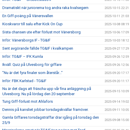
Dramatiskt när juniorerna tog andra raka kvalsegern
2025-10-15 22:21
En Giff-poäng på Vänersvallen
2025-10-11 21:03
Kioskvaror till salu efter Kick On Cup
2025-10-08 08:19
Sista chansen ute efter förlust mot Vänersborg
2025-10-06 17:09
Inför: Vänersborgs IF - TG&IF
2025-10-03 18:12
Sent avgörande fällde TG&IF i kvalkampen
2025-09-27 17:29
Inför: TG&IF – IFK Kumla
2025-09-26 12:59
Ikväll: Quiz på Ulvesborg för giffare
2025-09-26 12:56
”Nu är det fyra finaler som återstår...”
2025-09-20 17:17
Inför: FBK Karlstad - TG&IF
2025-09-20 11:17
Nu är det dags att fräscha upp vår fina anläggning på
2025-09-15 10:09
Ulvesborg. Nu på lördag den 20 september
Tung Giff-förlust mot Ahlafors
2025-09-14 19:02
Dennis på kansliet jobbar torsdagskvällar framöver.
2025-09-11 10:05
Gamla Giffares torsdagsträffar drar igång på torsdag den
2025-09-08 15:00
25/9