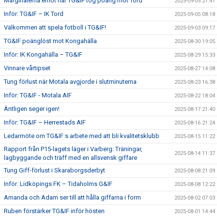
Marginalerna emot när TG&IF tog poäng mot Tord
2025-09-05 21:41
Inför: TG&IF – IK Tord
2025-09-05 08:18
Välkommen att spela fotboll i TG&IF!
2025-09-03 09:17
TG&IF poänglöst mot Kongahälla
2025-08-30 19:05
Inför: IK Kongahälla – TG&IF
2025-08-29 15:33
Vinnare vårtipset
2025-08-27 14:08
Tung förlust när Motala avgjorde i slutminuterna
2025-08-23 16:38
Inför: TG&IF - Motala AIF
2025-08-22 18:04
Äntligen seger igen!
2025-08-17 21:40
Inför: TG&IF – Herrestads AIF
2025-08-16 21:24
Ledarmöte om TG&IF:s arbete med att bli kvalitetsklubb
2025-08-15 11:22
Rapport från P15-lagets läger i Varberg: Träningar,
2025-08-14 11:37
lagbyggande och träff med en allsvensk giffare
Tung Giff-förlust i Skaraborgsderbyt
2025-08-08 21:09
Inför: Lidköpings FK – Tidaholms G&IF
2025-08-08 12:22
Amanda och Adam ser till att hålla giffarna i form
2025-08-02 07:03
Ruben förstärker TG&IF inför hösten
2025-08-01 14:44