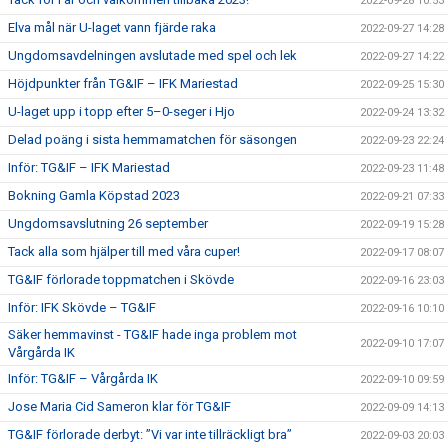
2022-09-28 10:53
Elva mål när U-laget vann fjärde raka
2022-09-27 14:28
Ungdomsavdelningen avslutade med spel och lek
2022-09-27 14:22
Höjdpunkter från TG&IF – IFK Mariestad
2022-09-25 15:30
U-laget upp i topp efter 5–0-seger i Hjo
2022-09-24 13:32
Delad poäng i sista hemmamatchen för säsongen
2022-09-23 22:24
Inför: TG&IF – IFK Mariestad
2022-09-23 11:48
Bokning Gamla Köpstad 2023
2022-09-21 07:33
Ungdomsavslutning 26 september
2022-09-19 15:28
Tack alla som hjälper till med våra cuper!
2022-09-17 08:07
TG&IF förlorade toppmatchen i Skövde
2022-09-16 23:03
Inför: IFK Skövde – TG&IF
2022-09-16 10:10
Säker hemmavinst - TG&IF hade inga problem mot
2022-09-10 17:07
Vårgårda IK
Inför: TG&IF – Vårgårda IK
2022-09-10 09:59
Jose Maria Cid Sameron klar för TG&IF
2022-09-09 14:13
TG&IF förlorade derbyt: ”Vi var inte tillräckligt bra”
2022-09-03 20:03