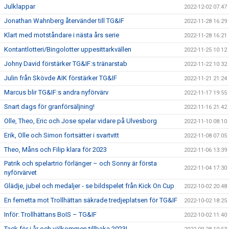
Julklappar
2022-12-02 07:47
Jonathan Wahnberg återvänder till TG&IF
2022-11-28 16:29
Klart med motståndare i nästa års serie
2022-11-28 16:21
Kontantlotteri/Bingolotter uppesittarkvällen
2022-11-25 10:12
Johny David förstärker TG&IF:s tränarstab
2022-11-22 10:32
Julin från Skövde AIK förstärker TG&IF
2022-11-21 21:24
Marcus blir TG&IF:s andra nyförvärv
2022-11-17 19:55
Snart dags för granförsäljning!
2022-11-16 21:42
Olle, Theo, Eric och Jose spelar vidare på Ulvesborg
2022-11-10 08:10
Erik, Olle och Simon fortsätter i svartvitt
2022-11-08 07:05
Theo, Måns och Filip klara för 2023
2022-11-06 13:39
Patrik och spelartrio förlänger – och Sonny är första
2022-11-04 17:30
nyförvärvet
Glädje, jubel och medaljer - se bildspelet från Kick On Cup
2022-10-02 20:48
En femetta mot Trollhättan säkrade tredjeplatsen för TG&IF
2022-10-02 18:25
Inför: Trollhättans BoIS – TG&IF
2022-10-02 11:40
Tack för i år och välkommen tillbaka 2023!