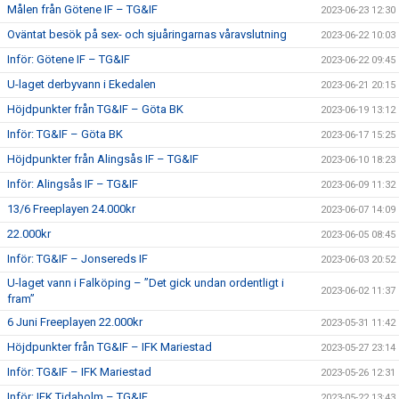
Målen från Götene IF – TG&IF
2023-06-23 12:30
Oväntat besök på sex- och sjuåringarnas våravslutning
2023-06-22 10:03
Inför: Götene IF – TG&IF
2023-06-22 09:45
U-laget derbyvann i Ekedalen
2023-06-21 20:15
Höjdpunkter från TG&IF – Göta BK
2023-06-19 13:12
Inför: TG&IF – Göta BK
2023-06-17 15:25
Höjdpunkter från Alingsås IF – TG&IF
2023-06-10 18:23
Inför: Alingsås IF – TG&IF
2023-06-09 11:32
13/6 Freeplayen 24.000kr
2023-06-07 14:09
22.000kr
2023-06-05 08:45
Inför: TG&IF – Jonsereds IF
2023-06-03 20:52
U-laget vann i Falköping – ”Det gick undan ordentligt i
2023-06-02 11:37
fram”
6 Juni Freeplayen 22.000kr
2023-05-31 11:42
Höjdpunkter från TG&IF – IFK Mariestad
2023-05-27 23:14
Inför: TG&IF – IFK Mariestad
2023-05-26 12:31
Inför: IFK Tidaholm – TG&IF
2023-05-22 13:43