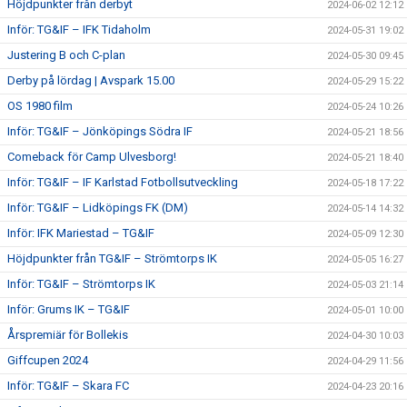
Höjdpunkter från derbyt
2024-06-02 12:12
Inför: TG&IF – IFK Tidaholm
2024-05-31 19:02
Justering B och C-plan
2024-05-30 09:45
Derby på lördag | Avspark 15.00
2024-05-29 15:22
OS 1980 film
2024-05-24 10:26
Inför: TG&IF – Jönköpings Södra IF
2024-05-21 18:56
Comeback för Camp Ulvesborg!
2024-05-21 18:40
Inför: TG&IF – IF Karlstad Fotbollsutveckling
2024-05-18 17:22
Inför: TG&IF – Lidköpings FK (DM)
2024-05-14 14:32
Inför: IFK Mariestad – TG&IF
2024-05-09 12:30
Höjdpunkter från TG&IF – Strömtorps IK
2024-05-05 16:27
Inför: TG&IF – Strömtorps IK
2024-05-03 21:14
Inför: Grums IK – TG&IF
2024-05-01 10:00
Årspremiär för Bollekis
2024-04-30 10:03
Giffcupen 2024
2024-04-29 11:56
Inför: TG&IF – Skara FC
2024-04-23 20:16