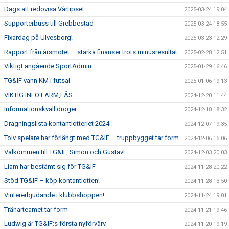
Dags att redovisa Vårtipset
2025-03-24 19:04
Supporterbuss till Grebbestad
2025-03-24 18:55
Fixardag på Ulvesborg!
2025-03-23 12:29
Rapport från årsmötet – starka finanser trots minusresultat
2025-02-28 12:51
Viktigt angående SportAdmin
2025-01-29 16:46
TG&IF vann KM i futsal
2025-01-06 19:13
VIKTIG INFO LARM,LÄS.
2024-12-20 11:44
Informationskväll droger
2024-12-18 18:32
Dragningslista kontantlotteriet 2024
2024-12-07 19:35
Tolv spelare har förlängt med TG&IF – truppbygget tar form
2024-12-06 15:06
Välkommen till TG&IF, Simon och Gustav!
2024-12-03 20:03
Liam har bestämt sig för TG&IF
2024-11-28 20:22
Stöd TG&IF – köp kontantlotten!
2024-11-28 13:50
Vintererbjudande i klubbshoppen!
2024-11-24 19:01
Tränarteamet tar form
2024-11-21 19:46
Ludwig är TG&IF:s första nyförvärv
2024-11-20 19:19