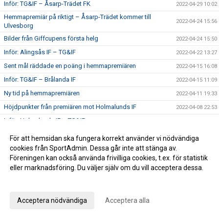
Inför: TG&IF – Åsarp-Trädet FK
2022-04-29 10:02
Hemmapremiär på riktigt – Åsarp-Trädet kommer till
2022-04-24 15:56
Ulvesborg
Bilder från Giffcupens första helg
2022-04-24 15:50
Inför: Alingsås IF – TG&IF
2022-04-22 13:27
Sent mål räddade en poäng i hemmapremiären
2022-04-15 16:08
Inför: TG&IF – Brålanda IF
2022-04-15 11:09
Ny tid på hemmapremiären
2022-04-11 19:33
Höjdpunkter från premiären mot Holmalunds IF
2022-04-08 22:53
Inför: Holmalunds IF – TG&IF
2022-04-08 13:44
TG&IF flyttar fram första Giffcupen-helgen
2022-04-04 20:34
För att hemsidan ska fungera korrekt använder vi nödvändiga
Än finns chans att köpa Vårtips
cookies från SportAdmin. Dessa går inte att stänga av.
2022-04-04 19:08
Föreningen kan också använda frivilliga cookies, t.ex. för statistik
Välkommen till vår nya hemsida
2022-04-04 10:15
eller marknadsföring. Du väljer själv om du vill acceptera dessa.
Inför: TG&IF – Götene IF (träningsmatch)
2022-04-01 17:10
Anpassa dina val
Bra årspremiär av juniorlaget mot Folkabo
2022-03-24 16:48
Acceptera nödvändiga
Acceptera alla
INFO Nya huvudentrèn
2022-03-24 12:27
Entrèn
2022-03-15 08:41