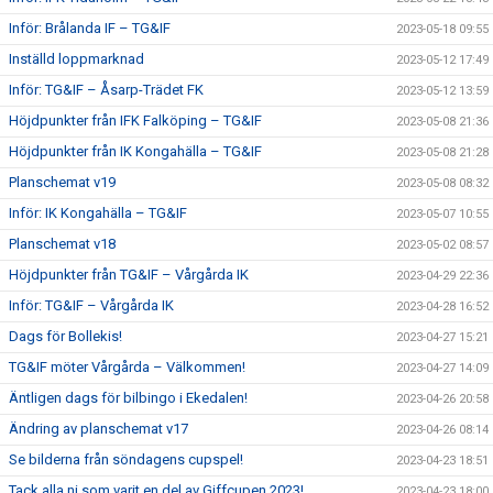
Inför: Brålanda IF – TG&IF
2023-05-18 09:55
Inställd loppmarknad
2023-05-12 17:49
Inför: TG&IF – Åsarp-Trädet FK
2023-05-12 13:59
Höjdpunkter från IFK Falköping – TG&IF
2023-05-08 21:36
Höjdpunkter från IK Kongahälla – TG&IF
2023-05-08 21:28
Planschemat v19
2023-05-08 08:32
Inför: IK Kongahälla – TG&IF
2023-05-07 10:55
Planschemat v18
2023-05-02 08:57
Höjdpunkter från TG&IF – Vårgårda IK
2023-04-29 22:36
Inför: TG&IF – Vårgårda IK
2023-04-28 16:52
Dags för Bollekis!
2023-04-27 15:21
TG&IF möter Vårgårda – Välkommen!
2023-04-27 14:09
Äntligen dags för bilbingo i Ekedalen!
2023-04-26 20:58
Ändring av planschemat v17
2023-04-26 08:14
Se bilderna från söndagens cupspel!
2023-04-23 18:51
Tack alla ni som varit en del av Giffcupen 2023!
2023-04-23 18:00