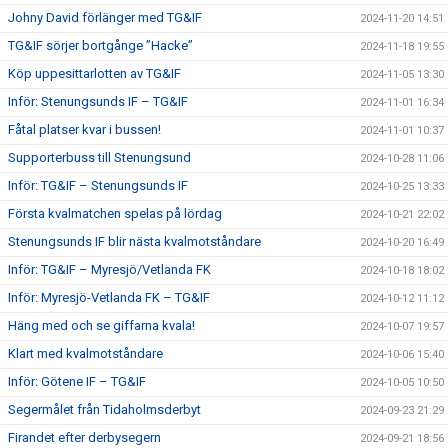
Johny David förlänger med TG&IF
2024-11-20 14:51
TG&IF sörjer bortgånge ”Hacke”
2024-11-18 19:55
Köp uppesittarlotten av TG&IF
2024-11-05 13:30
Inför: Stenungsunds IF – TG&IF
2024-11-01 16:34
Fåtal platser kvar i bussen!
2024-11-01 10:37
Supporterbuss till Stenungsund
2024-10-28 11:06
Inför: TG&IF – Stenungsunds IF
2024-10-25 13:33
Första kvalmatchen spelas på lördag
2024-10-21 22:02
Stenungsunds IF blir nästa kvalmotståndare
2024-10-20 16:49
Inför: TG&IF – Myresjö/Vetlanda FK
2024-10-18 18:02
Inför: Myresjö-Vetlanda FK – TG&IF
2024-10-12 11:12
Häng med och se giffarna kvala!
2024-10-07 19:57
Klart med kvalmotståndare
2024-10-06 15:40
Inför: Götene IF – TG&IF
2024-10-05 10:50
Segermålet från Tidaholmsderbyt
2024-09-23 21:29
Firandet efter derbysegern
2024-09-21 18:56