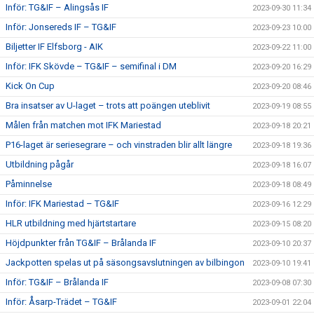
Inför: TG&IF – Alingsås IF
2023-09-30 11:34
Inför: Jonsereds IF – TG&IF
2023-09-23 10:00
Biljetter IF Elfsborg - AIK
2023-09-22 11:00
Inför: IFK Skövde – TG&IF – semifinal i DM
2023-09-20 16:29
Kick On Cup
2023-09-20 08:46
Bra insatser av U-laget – trots att poängen uteblivit
2023-09-19 08:55
Målen från matchen mot IFK Mariestad
2023-09-18 20:21
P16-laget är seriesegrare – och vinstraden blir allt längre
2023-09-18 19:36
Utbildning pågår
2023-09-18 16:07
Påminnelse
2023-09-18 08:49
Inför: IFK Mariestad – TG&IF
2023-09-16 12:29
HLR utbildning med hjärtstartare
2023-09-15 08:20
Höjdpunkter från TG&IF – Brålanda IF
2023-09-10 20:37
Jackpotten spelas ut på säsongsavslutningen av bilbingon
2023-09-10 19:41
Inför: TG&IF – Brålanda IF
2023-09-08 07:30
Inför: Åsarp-Trädet – TG&IF
2023-09-01 22:04