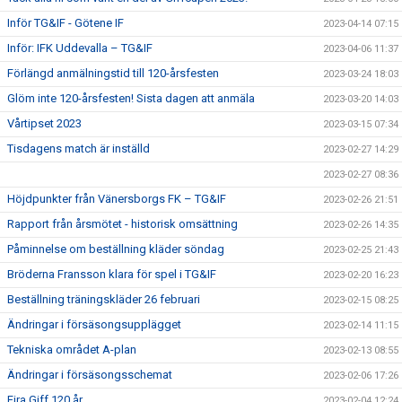
Inför TG&IF - Götene IF
2023-04-14 07:15
Inför: IFK Uddevalla – TG&IF
2023-04-06 11:37
Förlängd anmälningstid till 120-årsfesten
2023-03-24 18:03
Glöm inte 120-årsfesten! Sista dagen att anmäla
2023-03-20 14:03
Vårtipset 2023
2023-03-15 07:34
Tisdagens match är inställd
2023-02-27 14:29
2023-02-27 08:36
Höjdpunkter från Vänersborgs FK – TG&IF
2023-02-26 21:51
Rapport från årsmötet - historisk omsättning
2023-02-26 14:35
Påminnelse om beställning kläder söndag
2023-02-25 21:43
Bröderna Fransson klara för spel i TG&IF
2023-02-20 16:23
Beställning träningskläder 26 februari
2023-02-15 08:25
Ändringar i försäsongsupplägget
2023-02-14 11:15
Tekniska området A-plan
2023-02-13 08:55
Ändringar i försäsongsschemat
2023-02-06 17:26
Fira Giff 120 år
2023-02-04 12:24