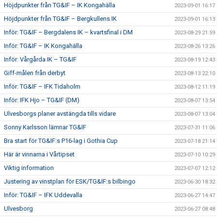
Höjdpunkter från TG&IF – IK Kongahälla
2023-09-01 16:17
Höjdpunkter från TG&IF – Bergkullens IK
2023-09-01 16:13
Inför: TG&IF – Bergdalens IK – kvartsfinal i DM
2023-08-29 21:59
Inför: TG&IF – IK Kongahälla
2023-08-26 13:26
Inför: Vårgårda IK – TG&IF
2023-08-19 12:43
Giff-målen från derbyt
2023-08-13 22:10
Inför: TG&IF – IFK Tidaholm
2023-08-12 11:19
Inför: IFK Hjo – TG&IF (DM)
2023-08-07 13:54
Ulvesborgs planer avstängda tills vidare
2023-08-07 13:04
Sonny Karlsson lämnar TG&IF
2023-07-31 11:06
Bra start för TG&IF:s P16-lag i Gothia Cup
2023-07-18 21:14
Här är vinnarna i Vårtipset
2023-07-10 10:29
Viktig information
2023-07-07 12:12
Justering av vinstplan för ESK/TG&IF:s bilbingo
2023-06-30 18:32
Inför: TG&IF – IFK Uddevalla
2023-06-27 14:47
Ulvesborg
2023-06-27 08:48