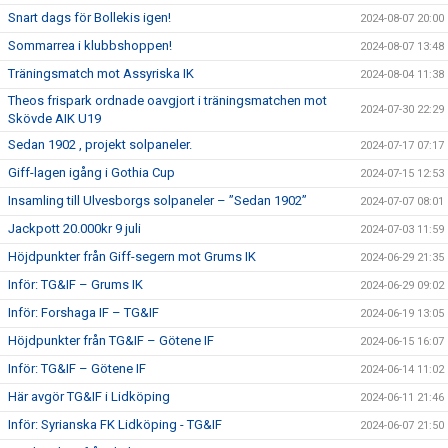
Snart dags för Bollekis igen!
2024-08-07 20:00
Sommarrea i klubbshoppen!
2024-08-07 13:48
Träningsmatch mot Assyriska IK
2024-08-04 11:38
Theos frispark ordnade oavgjort i träningsmatchen mot
2024-07-30 22:29
Skövde AIK U19
Sedan 1902 , projekt solpaneler.
2024-07-17 07:17
Giff-lagen igång i Gothia Cup
2024-07-15 12:53
Insamling till Ulvesborgs solpaneler – ”Sedan 1902”
2024-07-07 08:01
Jackpott 20.000kr 9 juli
2024-07-03 11:59
Höjdpunkter från Giff-segern mot Grums IK
2024-06-29 21:35
Inför: TG&IF – Grums IK
2024-06-29 09:02
Inför: Forshaga IF – TG&IF
2024-06-19 13:05
Höjdpunkter från TG&IF – Götene IF
2024-06-15 16:07
Inför: TG&IF – Götene IF
2024-06-14 11:02
Här avgör TG&IF i Lidköping
2024-06-11 21:46
Inför: Syrianska FK Lidköping - TG&IF
2024-06-07 21:50