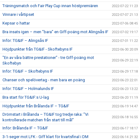
Träningsmatch och Fair Play Cup innan höstpremiären
2022-07-22 11:23
Vinnare i vårtipset
2022-07-07 21:13
Kepsar o hattar
2022-07-06 08:45
Bra insats igen – men ”bara” en Giff-poäng mot Alingsås IF
2022-07-02 19:17
Inför: TG&IF – Alingsås IF
2022-07-01 11:22
Höjdpunkter från TG&IF - Skoftebyns IF
2022-06-30 20:09
"En av våra bättre prestationer" - tre Giff-poäng mot
2022-06-29 22:19
Skoftebyn
Inför: TG&IF – Skoftebyns IF
2022-06-29 17:18
Chanser och spelövertag - men bara en poäng
2022-06-23 22:01
Inför: TG&IF – Holmalunds IF
2022-06-23 13:22
Bra start för TG&IF:s U-lag
2022-06-20 11:19
Höjdpunkter från Brålanda IF – TG&IF
2022-06-19 14:47
Drömstart i Brålanda – TG&IF tog tredje raka: ”Vi
2022-06-18 16:55
kontrollerade matchen från start till mål”
Inför: Brålanda IF – TG&IF
2022-06-17 18:17
3-1-seger mot LFK - Giff klart för kvartsfinal i DM
2022-06-14 21:32