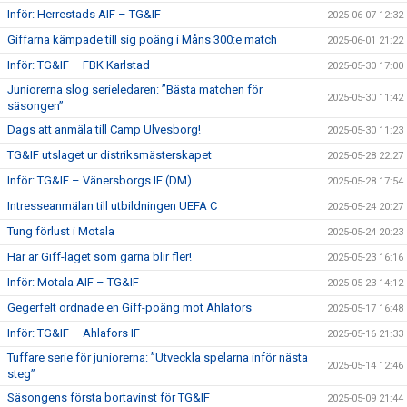
Inför: Herrestads AIF – TG&IF
2025-06-07 12:32
Giffarna kämpade till sig poäng i Måns 300:e match
2025-06-01 21:22
Inför: TG&IF – FBK Karlstad
2025-05-30 17:00
Juniorerna slog serieledaren: ”Bästa matchen för
2025-05-30 11:42
säsongen”
Dags att anmäla till Camp Ulvesborg!
2025-05-30 11:23
TG&IF utslaget ur distriksmästerskapet
2025-05-28 22:27
Inför: TG&IF – Vänersborgs IF (DM)
2025-05-28 17:54
Intresseanmälan till utbildningen UEFA C
2025-05-24 20:27
Tung förlust i Motala
2025-05-24 20:23
Här är Giff-laget som gärna blir fler!
2025-05-23 16:16
Inför: Motala AIF – TG&IF
2025-05-23 14:12
Gegerfelt ordnade en Giff-poäng mot Ahlafors
2025-05-17 16:48
Inför: TG&IF – Ahlafors IF
2025-05-16 21:33
Tuffare serie för juniorerna: ”Utveckla spelarna inför nästa
2025-05-14 12:46
steg”
Säsongens första bortavinst för TG&IF
2025-05-09 21:44