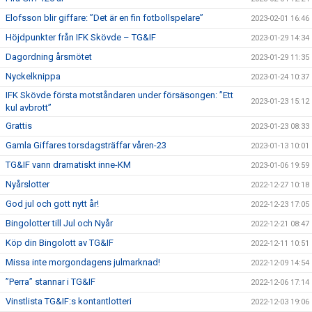
Elofsson blir giffare: ”Det är en fin fotbollspelare”
2023-02-01 16:46
Höjdpunkter från IFK Skövde – TG&IF
2023-01-29 14:34
Dagordning årsmötet
2023-01-29 11:35
Nyckelknippa
2023-01-24 10:37
IFK Skövde första motståndaren under försäsongen: ”Ett
2023-01-23 15:12
kul avbrott”
Grattis
2023-01-23 08:33
Gamla Giffares torsdagsträffar våren-23
2023-01-13 10:01
TG&IF vann dramatiskt inne-KM
2023-01-06 19:59
Nyårslotter
2022-12-27 10:18
God jul och gott nytt år!
2022-12-23 17:05
Bingolotter till Jul och Nyår
2022-12-21 08:47
Köp din Bingolott av TG&IF
2022-12-11 10:51
Missa inte morgondagens julmarknad!
2022-12-09 14:54
”Perra” stannar i TG&IF
2022-12-06 17:14
Vinstlista TG&IF:s kontantlotteri
2022-12-03 19:06