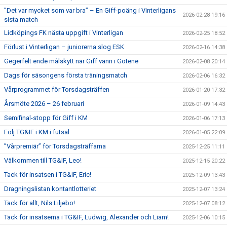
”Det var mycket som var bra” – En Giff-poäng i Vinterligans
2026-02-28 19:16
sista match
Lidköpings FK nästa uppgift i Vinterligan
2026-02-25 18:52
Förlust i Vinterligan – juniorerna slog ESK
2026-02-16 14:38
Gegerfelt ende målskytt när Giff vann i Götene
2026-02-08 20:14
Dags för säsongens första träningsmatch
2026-02-06 16:32
Vårprogrammet för Torsdagsträffen
2026-01-20 17:32
Årsmöte 2026 – 26 februari
2026-01-09 14:43
Semifinal-stopp för Giff i KM
2026-01-06 17:13
Följ TG&IF i KM i futsal
2026-01-05 22:09
”Vårpremiär” för Torsdagsträffarna
2025-12-25 11:11
Välkommen till TG&IF, Leo!
2025-12-15 20:22
Tack för insatsen i TG&IF, Eric!
2025-12-09 13:43
Dragningslistan kontantlotteriet
2025-12-07 13:24
Tack för allt, Nils Liljebo!
2025-12-07 08:12
Tack för insatserna i TG&IF, Ludwig, Alexander och Liam!
2025-12-06 10:15