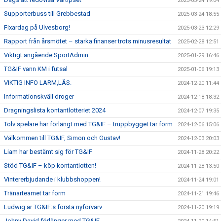
2025-03-24 19:04
Supporterbuss till Grebbestad
2025-03-24 18:55
Fixardag på Ulvesborg!
2025-03-23 12:29
Rapport från årsmötet – starka finanser trots minusresultat
2025-02-28 12:51
Viktigt angående SportAdmin
2025-01-29 16:46
TG&IF vann KM i futsal
2025-01-06 19:13
VIKTIG INFO LARM,LÄS.
2024-12-20 11:44
Informationskväll droger
2024-12-18 18:32
Dragningslista kontantlotteriet 2024
2024-12-07 19:35
Tolv spelare har förlängt med TG&IF – truppbygget tar form
2024-12-06 15:06
Välkommen till TG&IF, Simon och Gustav!
2024-12-03 20:03
Liam har bestämt sig för TG&IF
2024-11-28 20:22
Stöd TG&IF – köp kontantlotten!
2024-11-28 13:50
Vintererbjudande i klubbshoppen!
2024-11-24 19:01
Tränarteamet tar form
2024-11-21 19:46
Ludwig är TG&IF:s första nyförvärv
2024-11-20 19:19
Johny David förlänger med TG&IF