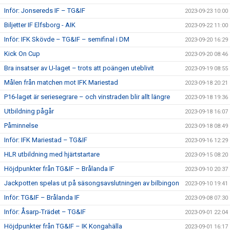
Inför: Jonsereds IF – TG&IF
2023-09-23 10:00
Biljetter IF Elfsborg - AIK
2023-09-22 11:00
Inför: IFK Skövde – TG&IF – semifinal i DM
2023-09-20 16:29
Kick On Cup
2023-09-20 08:46
Bra insatser av U-laget – trots att poängen uteblivit
2023-09-19 08:55
Målen från matchen mot IFK Mariestad
2023-09-18 20:21
P16-laget är seriesegrare – och vinstraden blir allt längre
2023-09-18 19:36
Utbildning pågår
2023-09-18 16:07
Påminnelse
2023-09-18 08:49
Inför: IFK Mariestad – TG&IF
2023-09-16 12:29
HLR utbildning med hjärtstartare
2023-09-15 08:20
Höjdpunkter från TG&IF – Brålanda IF
2023-09-10 20:37
Jackpotten spelas ut på säsongsavslutningen av bilbingon
2023-09-10 19:41
Inför: TG&IF – Brålanda IF
2023-09-08 07:30
Inför: Åsarp-Trädet – TG&IF
2023-09-01 22:04
Höjdpunkter från TG&IF – IK Kongahälla
2023-09-01 16:17