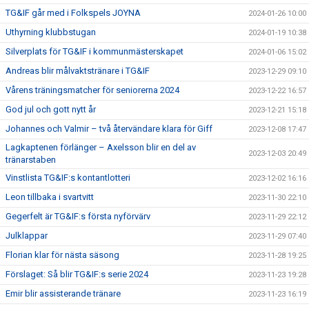
TG&IF går med i Folkspels JOYNA
2024-01-26 10:00
Uthyrning klubbstugan
2024-01-19 10:38
Silverplats för TG&IF i kommunmästerskapet
2024-01-06 15:02
Andreas blir målvaktstränare i TG&IF
2023-12-29 09:10
Vårens träningsmatcher för seniorerna 2024
2023-12-22 16:57
God jul och gott nytt år
2023-12-21 15:18
Johannes och Valmir – två återvändare klara för Giff
2023-12-08 17:47
Lagkaptenen förlänger – Axelsson blir en del av
2023-12-03 20:49
tränarstaben
Vinstlista TG&IF:s kontantlotteri
2023-12-02 16:16
Leon tillbaka i svartvitt
2023-11-30 22:10
Gegerfelt är TG&IF:s första nyförvärv
2023-11-29 22:12
Julklappar
2023-11-29 07:40
Florian klar för nästa säsong
2023-11-28 19:25
Förslaget: Så blir TG&IF:s serie 2024
2023-11-23 19:28
Emir blir assisterande tränare
2023-11-23 16:19