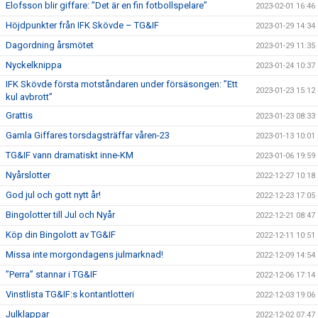
Elofsson blir giffare: ”Det är en fin fotbollspelare”
2023-02-01 16:46
Höjdpunkter från IFK Skövde – TG&IF
2023-01-29 14:34
Dagordning årsmötet
2023-01-29 11:35
Nyckelknippa
2023-01-24 10:37
IFK Skövde första motståndaren under försäsongen: ”Ett
2023-01-23 15:12
kul avbrott”
Grattis
2023-01-23 08:33
Gamla Giffares torsdagsträffar våren-23
2023-01-13 10:01
TG&IF vann dramatiskt inne-KM
2023-01-06 19:59
Nyårslotter
2022-12-27 10:18
God jul och gott nytt år!
2022-12-23 17:05
Bingolotter till Jul och Nyår
2022-12-21 08:47
Köp din Bingolott av TG&IF
2022-12-11 10:51
Missa inte morgondagens julmarknad!
2022-12-09 14:54
”Perra” stannar i TG&IF
2022-12-06 17:14
Vinstlista TG&IF:s kontantlotteri
2022-12-03 19:06
Julklappar
2022-12-02 07:47