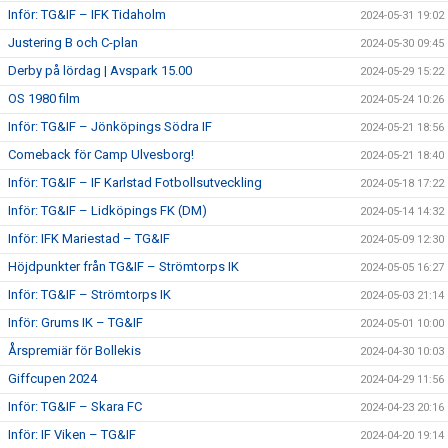
Inför: TG&IF – IFK Tidaholm
2024-05-31 19:02
Justering B och C-plan
2024-05-30 09:45
Derby på lördag | Avspark 15.00
2024-05-29 15:22
OS 1980 film
2024-05-24 10:26
Inför: TG&IF – Jönköpings Södra IF
2024-05-21 18:56
Comeback för Camp Ulvesborg!
2024-05-21 18:40
Inför: TG&IF – IF Karlstad Fotbollsutveckling
2024-05-18 17:22
Inför: TG&IF – Lidköpings FK (DM)
2024-05-14 14:32
Inför: IFK Mariestad – TG&IF
2024-05-09 12:30
Höjdpunkter från TG&IF – Strömtorps IK
2024-05-05 16:27
Inför: TG&IF – Strömtorps IK
2024-05-03 21:14
Inför: Grums IK – TG&IF
2024-05-01 10:00
Årspremiär för Bollekis
2024-04-30 10:03
Giffcupen 2024
2024-04-29 11:56
Inför: TG&IF – Skara FC
2024-04-23 20:16
Inför: IF Viken – TG&IF
2024-04-20 19:14