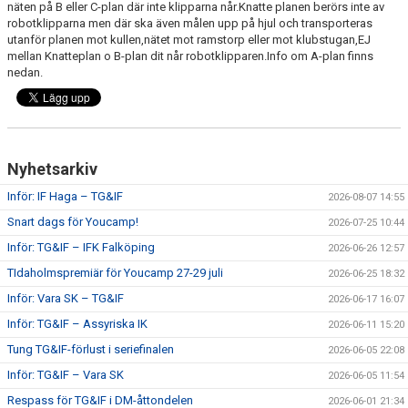
näten på B eller C-plan där inte klipparna når.Knatte planen berörs inte av
robotklipparna men där ska även målen upp på hjul och transporteras
CUPER ARBETSBESKRIVNING
utanför planen mot kullen,nätet mot ramstorp eller mot klubstugan,EJ
mellan Knatteplan o B-plan dit når robotklipparen.Info om A-plan finns
nedan.
PLANSCHEMA
Nyhetsarkiv
Inför: IF Haga – TG&IF
2026-08-07 14:55
Snart dags för Youcamp!
2026-07-25 10:44
Inför: TG&IF – IFK Falköping
2026-06-26 12:57
TIdaholmspremiär för Youcamp 27-29 juli
2026-06-25 18:32
Inför: Vara SK – TG&IF
2026-06-17 16:07
Inför: TG&IF – Assyriska IK
2026-06-11 15:20
Tung TG&IF-förlust i seriefinalen
2026-06-05 22:08
Inför: TG&IF – Vara SK
2026-06-05 11:54
Respass för TG&IF i DM-åttondelen
2026-06-01 21:34