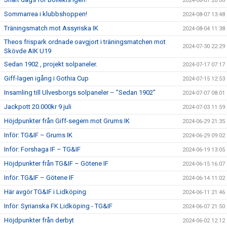
2024-08-07 20:00
Sommarrea i klubbshoppen!
2024-08-07 13:48
Träningsmatch mot Assyriska IK
2024-08-04 11:38
Theos frispark ordnade oavgjort i träningsmatchen mot
2024-07-30 22:29
Skövde AIK U19
Sedan 1902 , projekt solpaneler.
2024-07-17 07:17
Giff-lagen igång i Gothia Cup
2024-07-15 12:53
Insamling till Ulvesborgs solpaneler – ”Sedan 1902”
2024-07-07 08:01
Jackpott 20.000kr 9 juli
2024-07-03 11:59
Höjdpunkter från Giff-segern mot Grums IK
2024-06-29 21:35
Inför: TG&IF – Grums IK
2024-06-29 09:02
Inför: Forshaga IF – TG&IF
2024-06-19 13:05
Höjdpunkter från TG&IF – Götene IF
2024-06-15 16:07
Inför: TG&IF – Götene IF
2024-06-14 11:02
Här avgör TG&IF i Lidköping
2024-06-11 21:46
Inför: Syrianska FK Lidköping - TG&IF
2024-06-07 21:50
Höjdpunkter från derbyt
2024-06-02 12:12