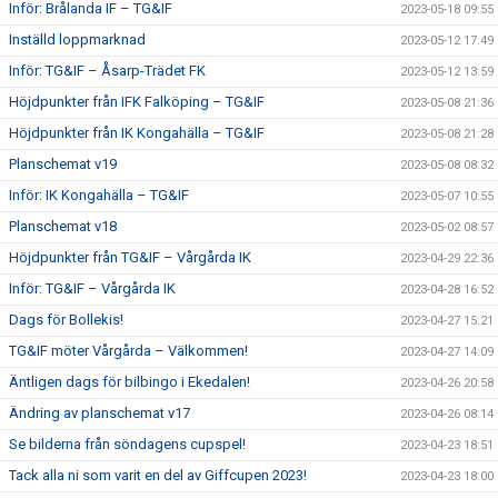
Inför: Brålanda IF – TG&IF
2023-05-18 09:55
Inställd loppmarknad
2023-05-12 17:49
Inför: TG&IF – Åsarp-Trädet FK
2023-05-12 13:59
Höjdpunkter från IFK Falköping – TG&IF
2023-05-08 21:36
Höjdpunkter från IK Kongahälla – TG&IF
2023-05-08 21:28
Planschemat v19
2023-05-08 08:32
Inför: IK Kongahälla – TG&IF
2023-05-07 10:55
Planschemat v18
2023-05-02 08:57
Höjdpunkter från TG&IF – Vårgårda IK
2023-04-29 22:36
Inför: TG&IF – Vårgårda IK
2023-04-28 16:52
Dags för Bollekis!
2023-04-27 15:21
TG&IF möter Vårgårda – Välkommen!
2023-04-27 14:09
Äntligen dags för bilbingo i Ekedalen!
2023-04-26 20:58
Ändring av planschemat v17
2023-04-26 08:14
Se bilderna från söndagens cupspel!
2023-04-23 18:51
Tack alla ni som varit en del av Giffcupen 2023!
2023-04-23 18:00