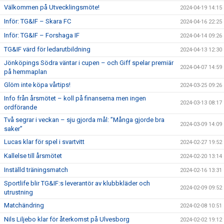
Välkommen på Utvecklingsmöte!
2024-04-19 14:15
Inför: TG&IF – Skara FC
2024-04-16 22:25
Inför: TG&IF – Forshaga IF
2024-04-14 09:26
TG&IF värd för ledarutbildning
2024-04-13 12:30
Jönköpings Södra väntar i cupen – och Giff spelar premiär
2024-04-07 14:59
på hemmaplan
Glöm inte köpa vårtips!
2024-03-25 09:26
Info från årsmötet – koll på finanserna men ingen
2024-03-13 08:17
ordförande
Två segrar i veckan – sju gjorda mål: ”Många gjorde bra
2024-03-09 14:09
saker”
Lucas klar för spel i svartvitt
2024-02-27 19:52
Kallelse till årsmötet
2024-02-20 13:14
Inställd träningsmatch
2024-02-16 13:31
Sportlife blir TG&IF:s leverantör av klubbkläder och
2024-02-09 09:52
utrustning
Matchändring
2024-02-08 10:51
Nils Liljebo klar för återkomst på Ulvesborg
2024-02-02 19:12