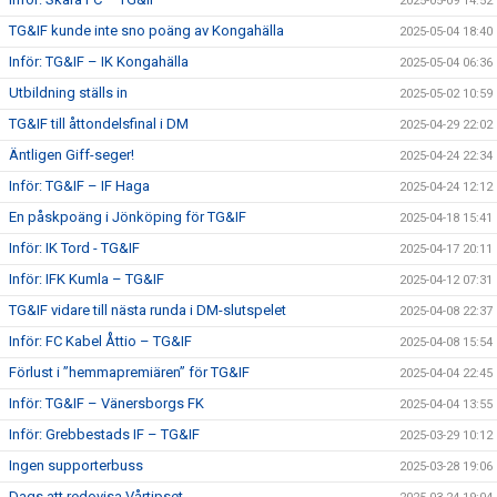
2025-05-09 14:52
TG&IF kunde inte sno poäng av Kongahälla
2025-05-04 18:40
Inför: TG&IF – IK Kongahälla
2025-05-04 06:36
Utbildning ställs in
2025-05-02 10:59
TG&IF till åttondelsfinal i DM
2025-04-29 22:02
Äntligen Giff-seger!
2025-04-24 22:34
Inför: TG&IF – IF Haga
2025-04-24 12:12
En påskpoäng i Jönköping för TG&IF
2025-04-18 15:41
Inför: IK Tord - TG&IF
2025-04-17 20:11
Inför: IFK Kumla – TG&IF
2025-04-12 07:31
TG&IF vidare till nästa runda i DM-slutspelet
2025-04-08 22:37
Inför: FC Kabel Åttio – TG&IF
2025-04-08 15:54
Förlust i ”hemmapremiären” för TG&IF
2025-04-04 22:45
Inför: TG&IF – Vänersborgs FK
2025-04-04 13:55
Inför: Grebbestads IF – TG&IF
2025-03-29 10:12
Ingen supporterbuss
2025-03-28 19:06
Dags att redovisa Vårtipset