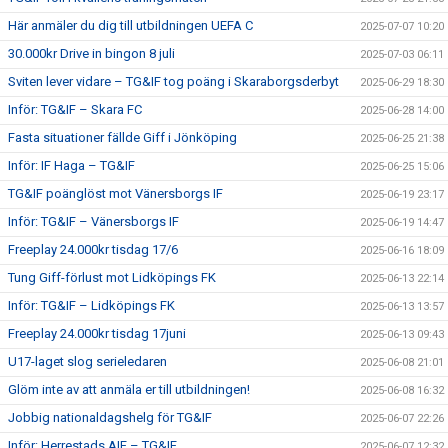
Här anmäler du dig till utbildningen UEFA C
2025-07-07 10:20
30.000kr Drive in bingon 8 juli
2025-07-03 06:11
Sviten lever vidare – TG&IF tog poäng i Skaraborgsderbyt
2025-06-29 18:30
Inför: TG&IF – Skara FC
2025-06-28 14:00
Fasta situationer fällde Giff i Jönköping
2025-06-25 21:38
Inför: IF Haga – TG&IF
2025-06-25 15:06
TG&IF poänglöst mot Vänersborgs IF
2025-06-19 23:17
Inför: TG&IF – Vänersborgs IF
2025-06-19 14:47
Freeplay 24.000kr tisdag 17/6
2025-06-16 18:09
Tung Giff-förlust mot Lidköpings FK
2025-06-13 22:14
Inför: TG&IF – Lidköpings FK
2025-06-13 13:57
Freeplay 24.000kr tisdag 17juni
2025-06-13 09:43
U17-laget slog serieledaren
2025-06-08 21:01
Glöm inte av att anmäla er till utbildningen!
2025-06-08 16:32
Jobbig nationaldagshelg för TG&IF
2025-06-07 22:26
Inför: Herrestads AIF – TG&IF
2025-06-07 12:32