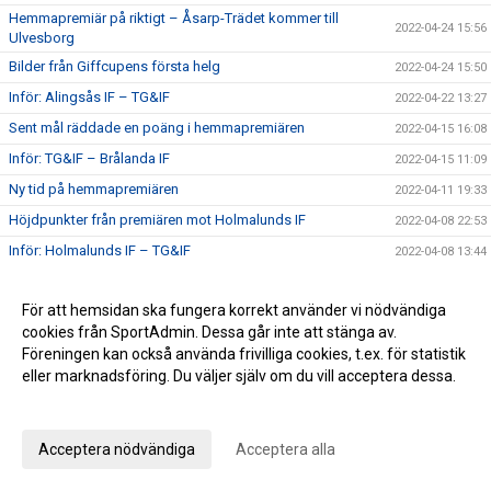
Hemmapremiär på riktigt – Åsarp-Trädet kommer till
2022-04-24 15:56
Ulvesborg
Bilder från Giffcupens första helg
2022-04-24 15:50
Inför: Alingsås IF – TG&IF
2022-04-22 13:27
Sent mål räddade en poäng i hemmapremiären
2022-04-15 16:08
Inför: TG&IF – Brålanda IF
2022-04-15 11:09
Ny tid på hemmapremiären
2022-04-11 19:33
Höjdpunkter från premiären mot Holmalunds IF
2022-04-08 22:53
Inför: Holmalunds IF – TG&IF
2022-04-08 13:44
TG&IF flyttar fram första Giffcupen-helgen
2022-04-04 20:34
För att hemsidan ska fungera korrekt använder vi nödvändiga
Än finns chans att köpa Vårtips
2022-04-04 19:08
cookies från SportAdmin. Dessa går inte att stänga av.
Välkommen till vår nya hemsida
2022-04-04 10:15
Föreningen kan också använda frivilliga cookies, t.ex. för statistik
Inför: TG&IF – Götene IF (träningsmatch)
eller marknadsföring. Du väljer själv om du vill acceptera dessa.
2022-04-01 17:10
Bra årspremiär av juniorlaget mot Folkabo
Anpassa dina val
2022-03-24 16:48
INFO Nya huvudentrèn
2022-03-24 12:27
Acceptera nödvändiga
Acceptera alla
Entrèn
2022-03-15 08:41