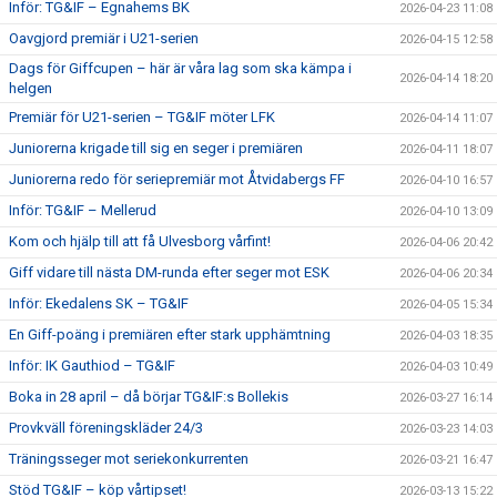
Inför: TG&IF – Egnahems BK
2026-04-23 11:08
Oavgjord premiär i U21-serien
2026-04-15 12:58
Dags för Giffcupen – här är våra lag som ska kämpa i
2026-04-14 18:20
helgen
Premiär för U21-serien – TG&IF möter LFK
2026-04-14 11:07
Juniorerna krigade till sig en seger i premiären
2026-04-11 18:07
Juniorerna redo för seriepremiär mot Åtvidabergs FF
2026-04-10 16:57
Inför: TG&IF – Mellerud
2026-04-10 13:09
Kom och hjälp till att få Ulvesborg vårfint!
2026-04-06 20:42
Giff vidare till nästa DM-runda efter seger mot ESK
2026-04-06 20:34
Inför: Ekedalens SK – TG&IF
2026-04-05 15:34
En Giff-poäng i premiären efter stark upphämtning
2026-04-03 18:35
Inför: IK Gauthiod – TG&IF
2026-04-03 10:49
Boka in 28 april – då börjar TG&IF:s Bollekis
2026-03-27 16:14
Provkväll föreningskläder 24/3
2026-03-23 14:03
Träningsseger mot seriekonkurrenten
2026-03-21 16:47
Stöd TG&IF – köp vårtipset!
2026-03-13 15:22