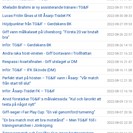
Xheladin Brahimi är ny assisterande tränare i TG&IF
2022-08-31 19:57
Lucas Frölin lånas ut till Åsarp-Trädet FK
2022-08-30 08:33
Höjdpunkter från TG&IF – Gerdskens BK
2022-08-27 09:53
Giff vann målkalaset på Ulvesborg: ”Första 20 var brutalt
2022-08-26 22:57
bra”
Inför: TG&IF – Gerdskens BK
2022-08-26 14:10
Andra raka höst-vinsten - Giff bortavann i Trollhättan
2022-08-21 16:23
Respass i kvartsfinalen - Giff utslaget ur DM
2022-08-16 21:47
Inför: TG&IF – IFK Skövde (DM)
2022-08-16 11:08
Perfekt start på hösten – TG&IF vann i Åsarp: ”Vår match
2022-08-12 21:30
från start till slut”
Inför: Åsarp-Trädet FK – TG&IF
2022-08-12 16:18
Arvid förstärker TG&IF:s målvaktssida: ”Kul och lärorikt att
2022-08-09 13:15
testa på något nytt”
Giff-seger i Fair Play Cup: ”En väl genomförd turnering”
2022-08-07 20:36
”En bra match mot ett bra motstånd” – Men TG&IF föll i
2022-08-02 22:30
träningsmatchen i Jönköping