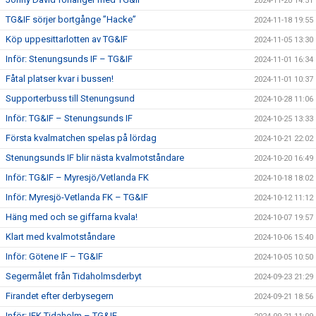
2024-11-20 14:51
TG&IF sörjer bortgånge ”Hacke”
2024-11-18 19:55
Köp uppesittarlotten av TG&IF
2024-11-05 13:30
Inför: Stenungsunds IF – TG&IF
2024-11-01 16:34
Fåtal platser kvar i bussen!
2024-11-01 10:37
Supporterbuss till Stenungsund
2024-10-28 11:06
Inför: TG&IF – Stenungsunds IF
2024-10-25 13:33
Första kvalmatchen spelas på lördag
2024-10-21 22:02
Stenungsunds IF blir nästa kvalmotståndare
2024-10-20 16:49
Inför: TG&IF – Myresjö/Vetlanda FK
2024-10-18 18:02
Inför: Myresjö-Vetlanda FK – TG&IF
2024-10-12 11:12
Häng med och se giffarna kvala!
2024-10-07 19:57
Klart med kvalmotståndare
2024-10-06 15:40
Inför: Götene IF – TG&IF
2024-10-05 10:50
Segermålet från Tidaholmsderbyt
2024-09-23 21:29
Firandet efter derbysegern
2024-09-21 18:56
Inför: IFK Tidaholm – TG&IF