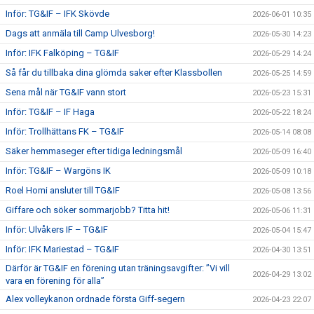
Inför: TG&IF – IFK Skövde
2026-06-01 10:35
Dags att anmäla till Camp Ulvesborg!
2026-05-30 14:23
Inför: IFK Falköping – TG&IF
2026-05-29 14:24
Så får du tillbaka dina glömda saker efter Klassbollen
2026-05-25 14:59
Sena mål när TG&IF vann stort
2026-05-23 15:31
Inför: TG&IF – IF Haga
2026-05-22 18:24
Inför: Trollhättans FK – TG&IF
2026-05-14 08:08
Säker hemmaseger efter tidiga ledningsmål
2026-05-09 16:40
Inför: TG&IF – Wargöns IK
2026-05-09 10:18
Roel Homi ansluter till TG&IF
2026-05-08 13:56
Giffare och söker sommarjobb? Titta hit!
2026-05-06 11:31
Inför: Ulvåkers IF – TG&IF
2026-05-04 15:47
Inför: IFK Mariestad – TG&IF
2026-04-30 13:51
Därför är TG&IF en förening utan träningsavgifter: ”Vi vill
2026-04-29 13:02
vara en förening för alla”
Alex volleykanon ordnade första Giff-segern
2026-04-23 22:07