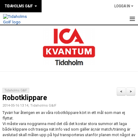
TIDAHOLMS G&IF
LOGGA IN
HEM
FÖRENINGSKALENDERN
NYHETER
KLUBBSTUGAN
KONTAKT
Tidaholms G&IF
<
>
Robotklippare
FÖRENINGEN
2014-05-16 13:14, Tidaholms G&IF
SOUVENIRER
Tyvärr har återigen en av våra robotklippare kört in ett mål som man ej
flyttat.
Vi måste vara noggranna med det då det kostar stora summor att laga
GAMLA GIFFS TORSDAGSTRÄFFAR
både klippare och trasiga nät.Info vad som gäller är,när match/träning är
avslutad skall målen upp på hjul transporteras utanför planen mot något av
MATCHER