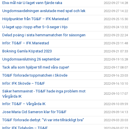
Elva mål när U-laget vann fjärde raka
2022-09-27 14:28
Ungdomsavdelningen avslutade med spel och lek
2022-09-27 14:22
Höjdpunkter från TG&IF – IFK Mariestad
2022-09-25 15:30
U-laget upp i topp efter 5–0-seger i Hjo
2022-09-24 13:32
Delad poäng i sista hemmamatchen för säsongen
2022-09-23 22:24
Inför: TG&IF – IFK Mariestad
2022-09-23 11:48
Bokning Gamla Köpstad 2023
2022-09-21 07:33
Ungdomsavslutning 26 september
2022-09-19 15:28
Tack alla som hjälper till med våra cuper!
2022-09-17 08:07
TG&IF förlorade toppmatchen i Skövde
2022-09-16 23:03
Inför: IFK Skövde – TG&IF
2022-09-16 10:10
Säker hemmavinst - TG&IF hade inga problem mot
2022-09-10 17:07
Vårgårda IK
Inför: TG&IF – Vårgårda IK
2022-09-10 09:59
Jose Maria Cid Sameron klar för TG&IF
2022-09-09 14:13
TG&IF förlorade derbyt: ”Vi var inte tillräckligt bra”
2022-09-03 20:03
Inför: IFK Tidaholm – TG&IF
2022-09-03 07:23