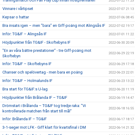
Träningsmatch och Fair Play Cup innan höstpremiären
2022-07-22 11:23
Vinnare i vårtipset
2022-07-07 21:13
Kepsar o hattar
2022-07-06 08:45
Bra insats igen – men ”bara” en Giff-poäng mot Alingsås IF
2022-07-02 19:17
Inför: TG&IF – Alingsås IF
2022-07-01 11:22
Höjdpunkter från TG&IF - Skoftebyns IF
2022-06-30 20:09
"En av våra bättre prestationer" - tre Giff-poäng mot
2022-06-29 22:19
Skoftebyn
Inför: TG&IF – Skoftebyns IF
2022-06-29 17:18
Chanser och spelövertag - men bara en poäng
2022-06-23 22:01
Inför: TG&IF – Holmalunds IF
2022-06-23 13:22
Bra start för TG&IF:s U-lag
2022-06-20 11:19
Höjdpunkter från Brålanda IF – TG&IF
2022-06-19 14:47
Drömstart i Brålanda – TG&IF tog tredje raka: ”Vi
2022-06-18 16:55
kontrollerade matchen från start till mål”
Inför: Brålanda IF – TG&IF
2022-06-17 18:17
3-1-seger mot LFK - Giff klart för kvartsfinal i DM
2022-06-14 21:32