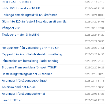
Inför TG&IF - Götene IF
2023-04-14 07:15
Inför: IFK Uddevalla – TG&IF
2023-04-06 11:37
Förlängd anmälningstid till 120-årsfesten
2023-03-24 18:03
Glöm inte 120-årsfesten! Sista dagen att anmäla
2023-03-20 14:03
Vårtipset 2023
2023-03-15 07:34
Tisdagens match är inställd
2023-02-27 14:29
2023-02-27 08:36
Höjdpunkter från Vänersborgs FK – TG&IF
2023-02-26 21:51
Rapport från årsmötet - historisk omsättning
2023-02-26 14:35
Påminnelse om beställning kläder söndag
2023-02-25 21:43
Bröderna Fransson klara för spel i TG&IF
2023-02-20 16:23
Beställning träningskläder 26 februari
2023-02-15 08:25
Ändringar i försäsongsupplägget
2023-02-14 11:15
Tekniska området A-plan
2023-02-13 08:55
Ändringar i försäsongsschemat
2023-02-06 17:26
Fira Giff 120 år
2023-02-04 12:24