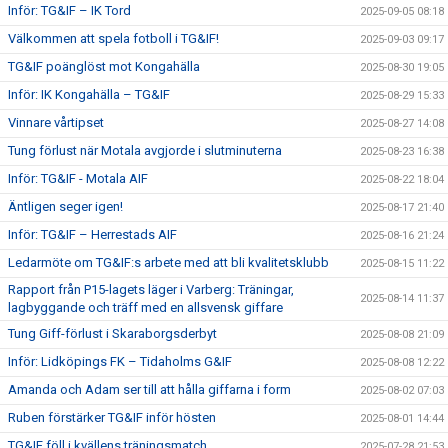
Inför: TG&IF – IK Tord
2025-09-05 08:18
Välkommen att spela fotboll i TG&IF!
2025-09-03 09:17
TG&IF poänglöst mot Kongahälla
2025-08-30 19:05
Inför: IK Kongahälla – TG&IF
2025-08-29 15:33
Vinnare vårtipset
2025-08-27 14:08
Tung förlust när Motala avgjorde i slutminuterna
2025-08-23 16:38
Inför: TG&IF - Motala AIF
2025-08-22 18:04
Äntligen seger igen!
2025-08-17 21:40
Inför: TG&IF – Herrestads AIF
2025-08-16 21:24
Ledarmöte om TG&IF:s arbete med att bli kvalitetsklubb
2025-08-15 11:22
Rapport från P15-lagets läger i Varberg: Träningar,
2025-08-14 11:37
lagbyggande och träff med en allsvensk giffare
Tung Giff-förlust i Skaraborgsderbyt
2025-08-08 21:09
Inför: Lidköpings FK – Tidaholms G&IF
2025-08-08 12:22
Amanda och Adam ser till att hålla giffarna i form
2025-08-02 07:03
Ruben förstärker TG&IF inför hösten
2025-08-01 14:44
TG&IF föll i kvällens träningsmatch
2025-07-28 21:53