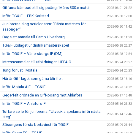
Giffarna kämpade till sig poäng i Måns 300:e match
2025-06-01 21:22
Inför: TG&IF – FBK Karlstad
2025-05-30 17:00
Juniorerna slog serieledaren: ”Bästa matchen för
2025-05-30 11:42
säsongen”
Dags att anmäla till Camp Ulvesborg!
2025-05-30 11:23
TG&IF utslaget ur distriksmästerskapet
2025-05-28 22:27
Inför: TG&IF – Vänersborgs IF (DM)
2025-05-28 17:54
Intresseanmälan till utbildningen UEFA C
2025-05-24 20:27
Tung förlust i Motala
2025-05-24 20:23
Här är Giff-laget som gärna blir fler!
2025-05-23 16:16
Inför: Motala AIF – TG&IF
2025-05-23 14:12
Gegerfelt ordnade en Giff-poäng mot Ahlafors
2025-05-17 16:48
Inför: TG&IF – Ahlafors IF
2025-05-16 21:33
Tuffare serie för juniorerna: ”Utveckla spelarna inför nästa
2025-05-14 12:46
steg”
Säsongens första bortavinst för TG&IF
2025-05-09 21:44
Inför: Skara FC – TG&IF