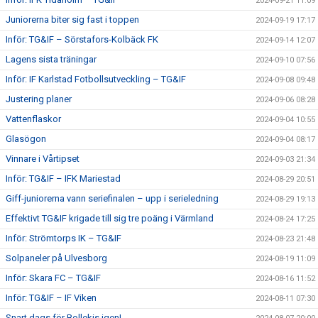
2024-09-21 11:09
Juniorerna biter sig fast i toppen
2024-09-19 17:17
Inför: TG&IF – Sörstafors-Kolbäck FK
2024-09-14 12:07
Lagens sista träningar
2024-09-10 07:56
Inför: IF Karlstad Fotbollsutveckling – TG&IF
2024-09-08 09:48
Justering planer
2024-09-06 08:28
Vattenflaskor
2024-09-04 10:55
Glasögon
2024-09-04 08:17
Vinnare i Vårtipset
2024-09-03 21:34
Inför: TG&IF – IFK Mariestad
2024-08-29 20:51
Giff-juniorerna vann seriefinalen – upp i serieledning
2024-08-29 19:13
Effektivt TG&IF krigade till sig tre poäng i Värmland
2024-08-24 17:25
Inför: Strömtorps IK – TG&IF
2024-08-23 21:48
Solpaneler på Ulvesborg
2024-08-19 11:09
Inför: Skara FC – TG&IF
2024-08-16 11:52
Inför: TG&IF – IF Viken
2024-08-11 07:30
Snart dags för Bollekis igen!