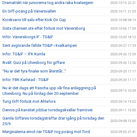
Dramatiskt när juniorerna tog andra raka kvalsegern
2025-10-15 22:21
En Giff-poäng på Vänersvallen
2025-10-11 21:03
Kioskvaror till salu efter Kick On Cup
2025-10-08 08:19
Sista chansen ute efter förlust mot Vänersborg
2025-10-06 17:09
Inför: Vänersborgs IF - TG&IF
2025-10-03 18:12
Sent avgörande fällde TG&IF i kvalkampen
2025-09-27 17:29
Inför: TG&IF – IFK Kumla
2025-09-26 12:59
Ikväll: Quiz på Ulvesborg för giffare
2025-09-26 12:56
”Nu är det fyra finaler som återstår...”
2025-09-20 17:17
Inför: FBK Karlstad - TG&IF
2025-09-20 11:17
Nu är det dags att fräscha upp vår fina anläggning på
2025-09-15 10:09
Ulvesborg. Nu på lördag den 20 september
Tung Giff-förlust mot Ahlafors
2025-09-14 19:02
Dennis på kansliet jobbar torsdagskvällar framöver.
2025-09-11 10:05
Gamla Giffares torsdagsträffar drar igång på torsdag den
2025-09-08 15:00
25/9
Marginalerna emot när TG&IF tog poäng mot Tord
2025-09-05 21:41