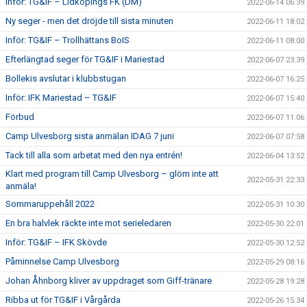
Inför: TG&IF – Lidköpings FK (DM)
2022-06-14 06:39
Ny seger - men det dröjde till sista minuten
2022-06-11 18:02
Inför: TG&IF – Trollhättans BoIS
2022-06-11 08:00
Efterlängtad seger för TG&IF i Mariestad
2022-06-07 23:39
Bollekis avslutar i klubbstugan
2022-06-07 16:25
Inför: IFK Mariestad – TG&IF
2022-06-07 15:40
Förbud
2022-06-07 11:06
Camp Ulvesborg sista anmälan IDAG 7 juni
2022-06-07 07:58
Tack till alla som arbetat med den nya entrén!
2022-06-04 13:52
Klart med program till Camp Ulvesborg – glöm inte att
2022-05-31 22:33
anmäla!
Sommaruppehåll 2022
2022-05-31 10:30
En bra halvlek räckte inte mot serieledaren
2022-05-30 22:01
Inför: TG&IF – IFK Skövde
2022-05-30 12:52
Påminnelse Camp Ulvesborg
2022-05-29 08:16
Johan Åhnborg kliver av uppdraget som Giff-tränare
2022-05-28 19:28
Ribba ut för TG&IF i Vårgårda
2022-05-26 15:34