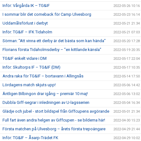
Inför: Vårgårda IK – TG&IF
2022-05-26 10:16
I sommar blir det comeback för Camp Ulvesborg
2022-05-23 16:14
Uddamålsförlust i derbyt
2022-05-21 21:34
Inför: TG&IF – IFK Tidaholm
2022-05-21 07:03
Sörman: ”Att vinna ett derby är det bästa som kan hända”
2022-05-20 17:28
Florians första Tidaholmsderby – ”en kittlande känsla”
2022-05-19 20:35
TG&IF enkelt vidare i DM
2022-05-17 22:04
Inför: Skultorps IF – TG&IF (DM)
2022-05-17 10:35
Andra raka för TG&IF – bortavann i Allingsås
2022-05-14 17:50
Lördagens match skjuts upp!
2022-05-06 14:42
Äntligen Bilbingon drar igång – premiär 10 maj!
2022-05-06 13:02
Dubbla Giff-segrar i inledningen av U-lagsserien
2022-05-04 16:34
Glädje och jubel - stort bildspel från Giffcupens avgörande
2022-05-01 21:34
Full fart även andra helgen av Giffcupen - se bilderna här!
2022-04-30 15:23
Första matchen på Ulvesborg – årets första trepoängare
2022-04-29 21:44
Inför: TG&IF – Åsarp-Trädet FK
2022-04-29 10:02