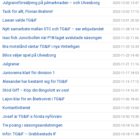
Julgransförsäljning på julmarknaden – och Ulvesborg
2025-12-05 13:47
Tack för allt, Florian Brahimi!
2025-12-02 17:15
Lawan valde TG&IF
2025-12-01 20:50
Nytt samarbete mellan STC och TG&IF – ser erbjudandet
2025-11-28 14:14
Isac fick Junorbollen när P18-laget avslutade säsongen
2025-11-26 11:06
Bra motstånd väntar TG&IF i nya Vinterligan
2025-11-25 16:33
Bilos väljer spel på Ulvesborg
2025-11-23 14:40
Julgranar
2025-11-21 11:16
Juniorerna klart för division 1
2025-11-17 18:53
Alexander har bestämt sig för TG&IF
2025-11-14 17:15
Stöd Giff – Köp din Bingolott av oss!
2025-11-14 16:01
Lejon klar för en återkomst i TG&IF
2025-11-06 18:42
Kontantlotteriet
2025-11-03 13:00
Josef är TG&IF:s första nyförvärv
2025-10-30 19:30
Tre poäng i säsongsavslutningen
2025-10-18 16:30
Inför: TG&IF – Grebbestads IF
2025-10-18 11:38