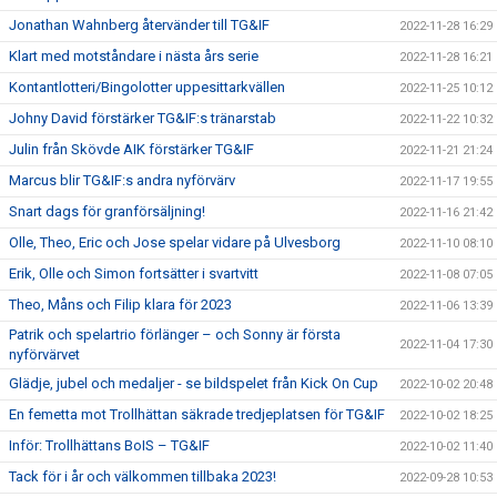
Jonathan Wahnberg återvänder till TG&IF
2022-11-28 16:29
Klart med motståndare i nästa års serie
2022-11-28 16:21
Kontantlotteri/Bingolotter uppesittarkvällen
2022-11-25 10:12
Johny David förstärker TG&IF:s tränarstab
2022-11-22 10:32
Julin från Skövde AIK förstärker TG&IF
2022-11-21 21:24
Marcus blir TG&IF:s andra nyförvärv
2022-11-17 19:55
Snart dags för granförsäljning!
2022-11-16 21:42
Olle, Theo, Eric och Jose spelar vidare på Ulvesborg
2022-11-10 08:10
Erik, Olle och Simon fortsätter i svartvitt
2022-11-08 07:05
Theo, Måns och Filip klara för 2023
2022-11-06 13:39
Patrik och spelartrio förlänger – och Sonny är första
2022-11-04 17:30
nyförvärvet
Glädje, jubel och medaljer - se bildspelet från Kick On Cup
2022-10-02 20:48
En femetta mot Trollhättan säkrade tredjeplatsen för TG&IF
2022-10-02 18:25
Inför: Trollhättans BoIS – TG&IF
2022-10-02 11:40
Tack för i år och välkommen tillbaka 2023!
2022-09-28 10:53