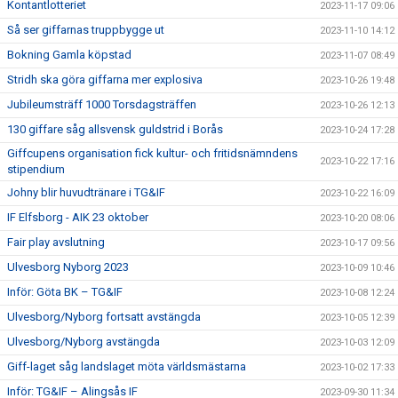
Kontantlotteriet
2023-11-17 09:06
Så ser giffarnas truppbygge ut
2023-11-10 14:12
Bokning Gamla köpstad
2023-11-07 08:49
Stridh ska göra giffarna mer explosiva
2023-10-26 19:48
Jubileumsträff 1000 Torsdagsträffen
2023-10-26 12:13
130 giffare såg allsvensk guldstrid i Borås
2023-10-24 17:28
Giffcupens organisation fick kultur- och fritidsnämndens
2023-10-22 17:16
stipendium
Johny blir huvudtränare i TG&IF
2023-10-22 16:09
IF Elfsborg - AIK 23 oktober
2023-10-20 08:06
Fair play avslutning
2023-10-17 09:56
Ulvesborg Nyborg 2023
2023-10-09 10:46
Inför: Göta BK – TG&IF
2023-10-08 12:24
Ulvesborg/Nyborg fortsatt avstängda
2023-10-05 12:39
Ulvesborg/Nyborg avstängda
2023-10-03 12:09
Giff-laget såg landslaget möta världsmästarna
2023-10-02 17:33
Inför: TG&IF – Alingsås IF
2023-09-30 11:34