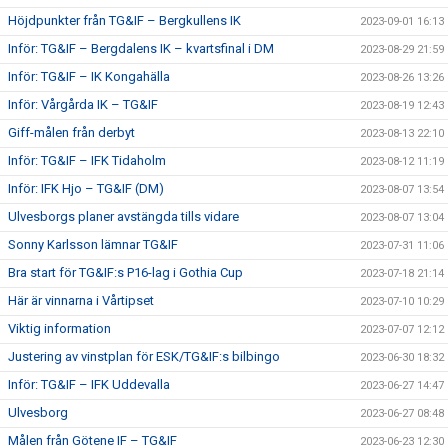
Höjdpunkter från TG&IF – Bergkullens IK
2023-09-01 16:13
Inför: TG&IF – Bergdalens IK – kvartsfinal i DM
2023-08-29 21:59
Inför: TG&IF – IK Kongahälla
2023-08-26 13:26
Inför: Vårgårda IK – TG&IF
2023-08-19 12:43
Giff-målen från derbyt
2023-08-13 22:10
Inför: TG&IF – IFK Tidaholm
2023-08-12 11:19
Inför: IFK Hjo – TG&IF (DM)
2023-08-07 13:54
Ulvesborgs planer avstängda tills vidare
2023-08-07 13:04
Sonny Karlsson lämnar TG&IF
2023-07-31 11:06
Bra start för TG&IF:s P16-lag i Gothia Cup
2023-07-18 21:14
Här är vinnarna i Vårtipset
2023-07-10 10:29
Viktig information
2023-07-07 12:12
Justering av vinstplan för ESK/TG&IF:s bilbingo
2023-06-30 18:32
Inför: TG&IF – IFK Uddevalla
2023-06-27 14:47
Ulvesborg
2023-06-27 08:48
Målen från Götene IF – TG&IF
2023-06-23 12:30