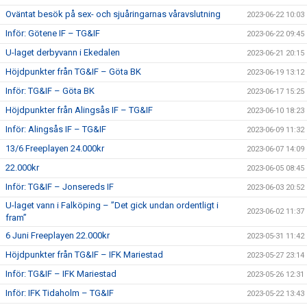
Oväntat besök på sex- och sjuåringarnas våravslutning
2023-06-22 10:03
Inför: Götene IF – TG&IF
2023-06-22 09:45
U-laget derbyvann i Ekedalen
2023-06-21 20:15
Höjdpunkter från TG&IF – Göta BK
2023-06-19 13:12
Inför: TG&IF – Göta BK
2023-06-17 15:25
Höjdpunkter från Alingsås IF – TG&IF
2023-06-10 18:23
Inför: Alingsås IF – TG&IF
2023-06-09 11:32
13/6 Freeplayen 24.000kr
2023-06-07 14:09
22.000kr
2023-06-05 08:45
Inför: TG&IF – Jonsereds IF
2023-06-03 20:52
U-laget vann i Falköping – ”Det gick undan ordentligt i
2023-06-02 11:37
fram”
6 Juni Freeplayen 22.000kr
2023-05-31 11:42
Höjdpunkter från TG&IF – IFK Mariestad
2023-05-27 23:14
Inför: TG&IF – IFK Mariestad
2023-05-26 12:31
Inför: IFK Tidaholm – TG&IF
2023-05-22 13:43