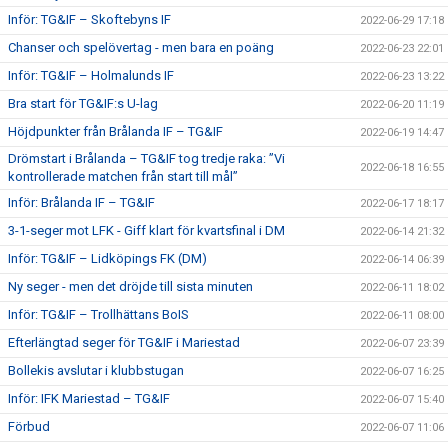
Inför: TG&IF – Skoftebyns IF
2022-06-29 17:18
Chanser och spelövertag - men bara en poäng
2022-06-23 22:01
Inför: TG&IF – Holmalunds IF
2022-06-23 13:22
Bra start för TG&IF:s U-lag
2022-06-20 11:19
Höjdpunkter från Brålanda IF – TG&IF
2022-06-19 14:47
Drömstart i Brålanda – TG&IF tog tredje raka: ”Vi
2022-06-18 16:55
kontrollerade matchen från start till mål”
Inför: Brålanda IF – TG&IF
2022-06-17 18:17
3-1-seger mot LFK - Giff klart för kvartsfinal i DM
2022-06-14 21:32
Inför: TG&IF – Lidköpings FK (DM)
2022-06-14 06:39
Ny seger - men det dröjde till sista minuten
2022-06-11 18:02
Inför: TG&IF – Trollhättans BoIS
2022-06-11 08:00
Efterlängtad seger för TG&IF i Mariestad
2022-06-07 23:39
Bollekis avslutar i klubbstugan
2022-06-07 16:25
Inför: IFK Mariestad – TG&IF
2022-06-07 15:40
Förbud
2022-06-07 11:06