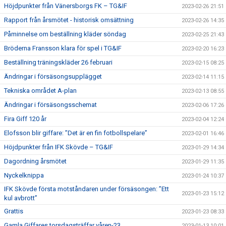
Höjdpunkter från Vänersborgs FK – TG&IF
2023-02-26 21:51
Rapport från årsmötet - historisk omsättning
2023-02-26 14:35
Påminnelse om beställning kläder söndag
2023-02-25 21:43
Bröderna Fransson klara för spel i TG&IF
2023-02-20 16:23
Beställning träningskläder 26 februari
2023-02-15 08:25
Ändringar i försäsongsupplägget
2023-02-14 11:15
Tekniska området A-plan
2023-02-13 08:55
Ändringar i försäsongsschemat
2023-02-06 17:26
Fira Giff 120 år
2023-02-04 12:24
Elofsson blir giffare: ”Det är en fin fotbollspelare”
2023-02-01 16:46
Höjdpunkter från IFK Skövde – TG&IF
2023-01-29 14:34
Dagordning årsmötet
2023-01-29 11:35
Nyckelknippa
2023-01-24 10:37
IFK Skövde första motståndaren under försäsongen: ”Ett
2023-01-23 15:12
kul avbrott”
Grattis
2023-01-23 08:33
Gamla Giffares torsdagsträffar våren-23
2023-01-13 10:01