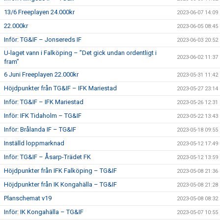
13/6 Freeplayen 24.000kr
2023-06-07 14:09
22.000kr
2023-06-05 08:45
Inför: TG&IF – Jonsereds IF
2023-06-03 20:52
U-laget vann i Falköping – ”Det gick undan ordentligt i
2023-06-02 11:37
fram”
6 Juni Freeplayen 22.000kr
2023-05-31 11:42
Höjdpunkter från TG&IF – IFK Mariestad
2023-05-27 23:14
Inför: TG&IF – IFK Mariestad
2023-05-26 12:31
Inför: IFK Tidaholm – TG&IF
2023-05-22 13:43
Inför: Brålanda IF – TG&IF
2023-05-18 09:55
Inställd loppmarknad
2023-05-12 17:49
Inför: TG&IF – Åsarp-Trädet FK
2023-05-12 13:59
Höjdpunkter från IFK Falköping – TG&IF
2023-05-08 21:36
Höjdpunkter från IK Kongahälla – TG&IF
2023-05-08 21:28
Planschemat v19
2023-05-08 08:32
Inför: IK Kongahälla – TG&IF
2023-05-07 10:55