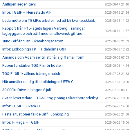
Äntligen seger igen!
2025-08-17 21:40
Inför: TG&IF – Herrestads AIF
2025-08-16 21:24
Ledarmöte om TG&IF:s arbete med att bli kvalitetsklubb
2025-08-15 11:22
Rapport från P15-lagets läger i Varberg: Träningar,
2025-08-14 11:37
lagbyggande och träff med en allsvensk giffare
Tung Giff-förlust i Skaraborgsderbyt
2025-08-08 21:09
Inför: Lidköpings FK – Tidaholms G&IF
2025-08-08 12:22
Amanda och Adam ser till att hålla giffarna i form
2025-08-02 07:03
Ruben förstärker TG&IF inför hösten
2025-08-01 14:44
TG&IF föll i kvällens träningsmatch
2025-07-28 21:53
Här anmäler du dig till utbildningen UEFA C
2025-07-07 10:20
30.000kr Drive in bingon 8 juli
2025-07-03 06:11
Sviten lever vidare – TG&IF tog poäng i Skaraborgsderbyt
2025-06-29 18:30
Inför: TG&IF – Skara FC
2025-06-28 14:00
Fasta situationer fällde Giff i Jönköping
2025-06-25 21:38
Inför: IF Haga – TG&IF
2025-06-25 15:06