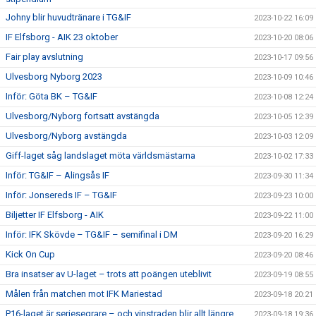
Johny blir huvudtränare i TG&IF
2023-10-22 16:09
IF Elfsborg - AIK 23 oktober
2023-10-20 08:06
Fair play avslutning
2023-10-17 09:56
Ulvesborg Nyborg 2023
2023-10-09 10:46
Inför: Göta BK – TG&IF
2023-10-08 12:24
Ulvesborg/Nyborg fortsatt avstängda
2023-10-05 12:39
Ulvesborg/Nyborg avstängda
2023-10-03 12:09
Giff-laget såg landslaget möta världsmästarna
2023-10-02 17:33
Inför: TG&IF – Alingsås IF
2023-09-30 11:34
Inför: Jonsereds IF – TG&IF
2023-09-23 10:00
Biljetter IF Elfsborg - AIK
2023-09-22 11:00
Inför: IFK Skövde – TG&IF – semifinal i DM
2023-09-20 16:29
Kick On Cup
2023-09-20 08:46
Bra insatser av U-laget – trots att poängen uteblivit
2023-09-19 08:55
Målen från matchen mot IFK Mariestad
2023-09-18 20:21
P16-laget är seriesegrare – och vinstraden blir allt längre
2023-09-18 19:36