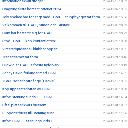
Informationskväll droger
2024-12-18 18:32
Dragningslista kontantlotteriet 2024
2024-12-07 19:35
Tolv spelare har förlängt med TG&IF – truppbygget tar form
2024-12-06 15:06
Välkommen till TG&IF, Simon och Gustav!
2024-12-03 20:03
Liam har bestämt sig för TG&IF
2024-11-28 20:22
Stöd TG&IF – köp kontantlotten!
2024-11-28 13:50
Vintererbjudande i klubbshoppen!
2024-11-24 19:01
Tränarteamet tar form
2024-11-21 19:46
Ludwig är TG&IF:s första nyförvärv
2024-11-20 19:19
Johny David förlänger med TG&IF
2024-11-20 14:51
TG&IF sörjer bortgånge ”Hacke”
2024-11-18 19:55
Köp uppesittarlotten av TG&IF
2024-11-05 13:30
Inför: Stenungsunds IF – TG&IF
2024-11-01 16:34
Fåtal platser kvar i bussen!
2024-11-01 10:37
Supporterbuss till Stenungsund
2024-10-28 11:06
Inför: TG&IF – Stenungsunds IF
2024-10-25 13:33