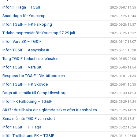
Inför: IF Haga – TG&IF
2026-08-07 14:55
Snart dags för Youcamp!
2026-07-25 10:44
Inför: TG&IF – IFK Falköping
2026-06-26 12:57
TIdaholmspremiär för Youcamp 27-29 juli
2026-06-25 18:32
Inför: Vara SK – TG&IF
2026-06-17 16:07
Inför: TG&IF – Assyriska IK
2026-06-11 15:20
Tung TG&IF-förlust i seriefinalen
2026-06-05 22:08
Inför: TG&IF – Vara SK
2026-06-05 11:54
Respass för TG&IF i DM-åttondelen
2026-06-01 21:34
Inför: TG&IF – IFK Skövde
2026-06-01 10:35
Dags att anmäla till Camp Ulvesborg!
2026-05-30 14:23
Inför: IFK Falköping – TG&IF
2026-05-29 14:24
Så får du tillbaka dina glömda saker efter Klassbollen
2026-05-25 14:59
Sena mål när TG&IF vann stort
2026-05-23 15:31
Inför: TG&IF – IF Haga
2026-05-22 18:24
Inför: Trollhättans FK – TG&IF
2026-05-14 08:08