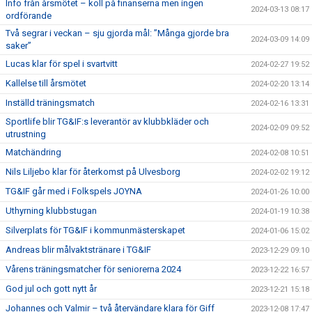
Info från årsmötet – koll på finanserna men ingen
2024-03-13 08:17
ordförande
Två segrar i veckan – sju gjorda mål: ”Många gjorde bra
2024-03-09 14:09
saker”
Lucas klar för spel i svartvitt
2024-02-27 19:52
Kallelse till årsmötet
2024-02-20 13:14
Inställd träningsmatch
2024-02-16 13:31
Sportlife blir TG&IF:s leverantör av klubbkläder och
2024-02-09 09:52
utrustning
Matchändring
2024-02-08 10:51
Nils Liljebo klar för återkomst på Ulvesborg
2024-02-02 19:12
TG&IF går med i Folkspels JOYNA
2024-01-26 10:00
Uthyrning klubbstugan
2024-01-19 10:38
Silverplats för TG&IF i kommunmästerskapet
2024-01-06 15:02
Andreas blir målvaktstränare i TG&IF
2023-12-29 09:10
Vårens träningsmatcher för seniorerna 2024
2023-12-22 16:57
God jul och gott nytt år
2023-12-21 15:18
Johannes och Valmir – två återvändare klara för Giff
2023-12-08 17:47