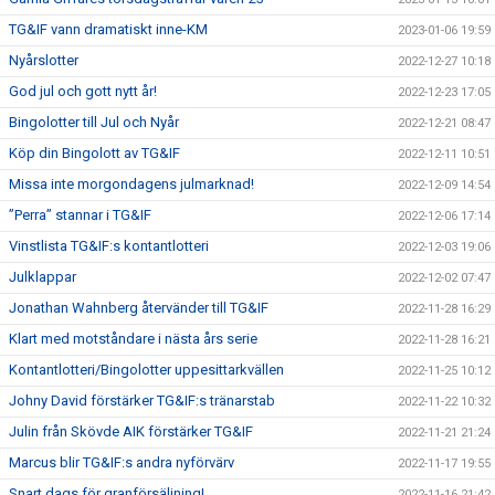
TG&IF vann dramatiskt inne-KM
2023-01-06 19:59
Nyårslotter
2022-12-27 10:18
God jul och gott nytt år!
2022-12-23 17:05
Bingolotter till Jul och Nyår
2022-12-21 08:47
Köp din Bingolott av TG&IF
2022-12-11 10:51
Missa inte morgondagens julmarknad!
2022-12-09 14:54
”Perra” stannar i TG&IF
2022-12-06 17:14
Vinstlista TG&IF:s kontantlotteri
2022-12-03 19:06
Julklappar
2022-12-02 07:47
Jonathan Wahnberg återvänder till TG&IF
2022-11-28 16:29
Klart med motståndare i nästa års serie
2022-11-28 16:21
Kontantlotteri/Bingolotter uppesittarkvällen
2022-11-25 10:12
Johny David förstärker TG&IF:s tränarstab
2022-11-22 10:32
Julin från Skövde AIK förstärker TG&IF
2022-11-21 21:24
Marcus blir TG&IF:s andra nyförvärv
2022-11-17 19:55
Snart dags för granförsäljning!
2022-11-16 21:42