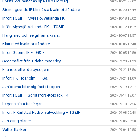
Första kvalmatchen spelas på lördag
2024-10-21 22:02
Stenungsunds IF blir nästa kvalmotståndare
2024-10-20 16:49
Inför: TG&IF – Myresjö/Vetlanda FK
2024-10-18 18:02
Inför: Myresjö-Vetlanda FK – TG&IF
2024-10-12 11:12
Häng med och se giffarna kvala!
2024-10-07 19:57
Klart med kvalmotståndare
2024-10-06 15:40
Inför: Götene IF – TG&IF
2024-10-05 10:50
Segermålet från Tidaholmsderbyt
2024-09-23 21:29
Firandet efter derbysegern
2024-09-21 18:56
Inför: IFK Tidaholm – TG&IF
2024-09-21 11:09
Juniorerna biter sig fast i toppen
2024-09-19 17:17
Inför: TG&IF – Sörstafors-Kolbäck FK
2024-09-14 12:07
Lagens sista träningar
2024-09-10 07:56
Inför: IF Karlstad Fotbollsutveckling – TG&IF
2024-09-08 09:48
Justering planer
2024-09-06 08:28
Vattenflaskor
2024-09-04 10:55