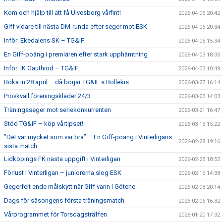
Kom och hjälp till att få Ulvesborg vårfint!
2026-04-06 20:42
Giff vidare till nästa DM-runda efter seger mot ESK
2026-04-06 20:34
Inför: Ekedalens SK – TG&IF
2026-04-05 15:34
En Giff-poäng i premiären efter stark upphämtning
2026-04-03 18:35
Inför: IK Gauthiod – TG&IF
2026-04-03 10:49
Boka in 28 april – då börjar TG&IF:s Bollekis
2026-03-27 16:14
Provkväll föreningskläder 24/3
2026-03-23 14:03
Träningsseger mot seriekonkurrenten
2026-03-21 16:47
Stöd TG&IF – köp vårtipset!
2026-03-13 15:22
”Det var mycket som var bra” – En Giff-poäng i Vinterligans
2026-02-28 19:16
sista match
Lidköpings FK nästa uppgift i Vinterligan
2026-02-25 18:52
Förlust i Vinterligan – juniorerna slog ESK
2026-02-16 14:38
Gegerfelt ende målskytt när Giff vann i Götene
2026-02-08 20:14
Dags för säsongens första träningsmatch
2026-02-06 16:32
Vårprogrammet för Torsdagsträffen
2026-01-20 17:32