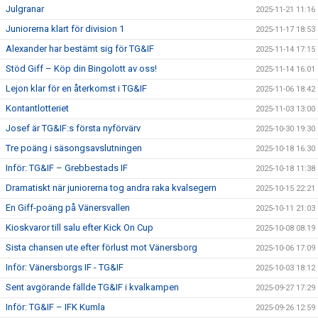
Julgranar
2025-11-21 11:16
Juniorerna klart för division 1
2025-11-17 18:53
Alexander har bestämt sig för TG&IF
2025-11-14 17:15
Stöd Giff – Köp din Bingolott av oss!
2025-11-14 16:01
Lejon klar för en återkomst i TG&IF
2025-11-06 18:42
Kontantlotteriet
2025-11-03 13:00
Josef är TG&IF:s första nyförvärv
2025-10-30 19:30
Tre poäng i säsongsavslutningen
2025-10-18 16:30
Inför: TG&IF – Grebbestads IF
2025-10-18 11:38
Dramatiskt när juniorerna tog andra raka kvalsegern
2025-10-15 22:21
En Giff-poäng på Vänersvallen
2025-10-11 21:03
Kioskvaror till salu efter Kick On Cup
2025-10-08 08:19
Sista chansen ute efter förlust mot Vänersborg
2025-10-06 17:09
Inför: Vänersborgs IF - TG&IF
2025-10-03 18:12
Sent avgörande fällde TG&IF i kvalkampen
2025-09-27 17:29
Inför: TG&IF – IFK Kumla
2025-09-26 12:59