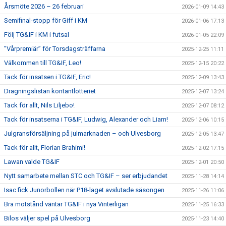
Årsmöte 2026 – 26 februari
2026-01-09 14:43
Semifinal-stopp för Giff i KM
2026-01-06 17:13
Följ TG&IF i KM i futsal
2026-01-05 22:09
”Vårpremiär” för Torsdagsträffarna
2025-12-25 11:11
Välkommen till TG&IF, Leo!
2025-12-15 20:22
Tack för insatsen i TG&IF, Eric!
2025-12-09 13:43
Dragningslistan kontantlotteriet
2025-12-07 13:24
Tack för allt, Nils Liljebo!
2025-12-07 08:12
Tack för insatserna i TG&IF, Ludwig, Alexander och Liam!
2025-12-06 10:15
Julgransförsäljning på julmarknaden – och Ulvesborg
2025-12-05 13:47
Tack för allt, Florian Brahimi!
2025-12-02 17:15
Lawan valde TG&IF
2025-12-01 20:50
Nytt samarbete mellan STC och TG&IF – ser erbjudandet
2025-11-28 14:14
Isac fick Junorbollen när P18-laget avslutade säsongen
2025-11-26 11:06
Bra motstånd väntar TG&IF i nya Vinterligan
2025-11-25 16:33
Bilos väljer spel på Ulvesborg
2025-11-23 14:40