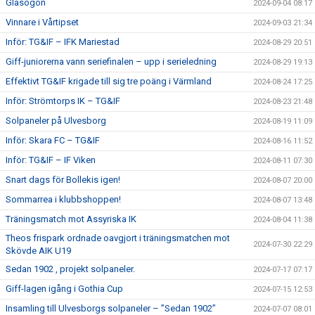
Glasögon
2024-09-04 08:17
Vinnare i Vårtipset
2024-09-03 21:34
Inför: TG&IF – IFK Mariestad
2024-08-29 20:51
Giff-juniorerna vann seriefinalen – upp i serieledning
2024-08-29 19:13
Effektivt TG&IF krigade till sig tre poäng i Värmland
2024-08-24 17:25
Inför: Strömtorps IK – TG&IF
2024-08-23 21:48
Solpaneler på Ulvesborg
2024-08-19 11:09
Inför: Skara FC – TG&IF
2024-08-16 11:52
Inför: TG&IF – IF Viken
2024-08-11 07:30
Snart dags för Bollekis igen!
2024-08-07 20:00
Sommarrea i klubbshoppen!
2024-08-07 13:48
Träningsmatch mot Assyriska IK
2024-08-04 11:38
Theos frispark ordnade oavgjort i träningsmatchen mot
2024-07-30 22:29
Skövde AIK U19
Sedan 1902 , projekt solpaneler.
2024-07-17 07:17
Giff-lagen igång i Gothia Cup
2024-07-15 12:53
Insamling till Ulvesborgs solpaneler – ”Sedan 1902”
2024-07-07 08:01