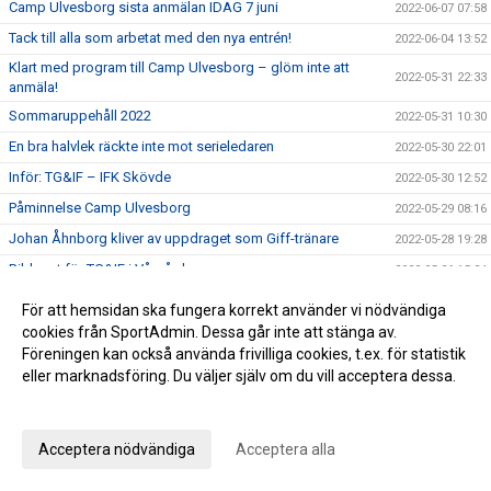
Camp Ulvesborg sista anmälan IDAG 7 juni
2022-06-07 07:58
Tack till alla som arbetat med den nya entrén!
2022-06-04 13:52
Klart med program till Camp Ulvesborg – glöm inte att
2022-05-31 22:33
anmäla!
Sommaruppehåll 2022
2022-05-31 10:30
En bra halvlek räckte inte mot serieledaren
2022-05-30 22:01
Inför: TG&IF – IFK Skövde
2022-05-30 12:52
Påminnelse Camp Ulvesborg
2022-05-29 08:16
Johan Åhnborg kliver av uppdraget som Giff-tränare
2022-05-28 19:28
Ribba ut för TG&IF i Vårgårda
2022-05-26 15:34
Inför: Vårgårda IK – TG&IF
2022-05-26 10:16
För att hemsidan ska fungera korrekt använder vi nödvändiga
I sommar blir det comeback för Camp Ulvesborg
cookies från SportAdmin. Dessa går inte att stänga av.
2022-05-23 16:14
Föreningen kan också använda frivilliga cookies, t.ex. för statistik
Uddamålsförlust i derbyt
2022-05-21 21:34
eller marknadsföring. Du väljer själv om du vill acceptera dessa.
Inför: TG&IF – IFK Tidaholm
2022-05-21 07:03
Anpassa dina val
Sörman: ”Att vinna ett derby är det bästa som kan hända”
2022-05-20 17:28
Acceptera nödvändiga
Acceptera alla
Florians första Tidaholmsderby – ”en kittlande känsla”
2022-05-19 20:35
TG&IF enkelt vidare i DM
2022-05-17 22:04