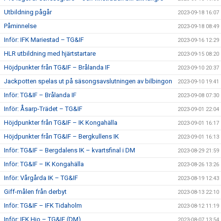
Utbildning pågår
2023-09-18 16:07
Påminnelse
2023-09-18 08:49
Inför: IFK Mariestad – TG&IF
2023-09-16 12:29
HLR utbildning med hjärtstartare
2023-09-15 08:20
Höjdpunkter från TG&IF – Brålanda IF
2023-09-10 20:37
Jackpotten spelas ut på säsongsavslutningen av bilbingon
2023-09-10 19:41
Inför: TG&IF – Brålanda IF
2023-09-08 07:30
Inför: Åsarp-Trädet – TG&IF
2023-09-01 22:04
Höjdpunkter från TG&IF – IK Kongahälla
2023-09-01 16:17
Höjdpunkter från TG&IF – Bergkullens IK
2023-09-01 16:13
Inför: TG&IF – Bergdalens IK – kvartsfinal i DM
2023-08-29 21:59
Inför: TG&IF – IK Kongahälla
2023-08-26 13:26
Inför: Vårgårda IK – TG&IF
2023-08-19 12:43
Giff-målen från derbyt
2023-08-13 22:10
Inför: TG&IF – IFK Tidaholm
2023-08-12 11:19
Inför: IFK Hjo – TG&IF (DM)
2023-08-07 13:54