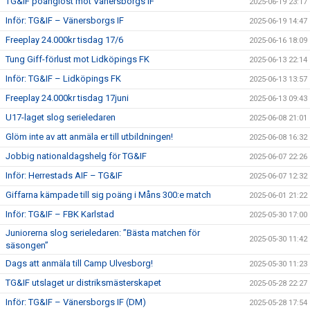
TG&IF poänglöst mot Vänersborgs IF
2025-06-19 23:17
Inför: TG&IF – Vänersborgs IF
2025-06-19 14:47
Freeplay 24.000kr tisdag 17/6
2025-06-16 18:09
Tung Giff-förlust mot Lidköpings FK
2025-06-13 22:14
Inför: TG&IF – Lidköpings FK
2025-06-13 13:57
Freeplay 24.000kr tisdag 17juni
2025-06-13 09:43
U17-laget slog serieledaren
2025-06-08 21:01
Glöm inte av att anmäla er till utbildningen!
2025-06-08 16:32
Jobbig nationaldagshelg för TG&IF
2025-06-07 22:26
Inför: Herrestads AIF – TG&IF
2025-06-07 12:32
Giffarna kämpade till sig poäng i Måns 300:e match
2025-06-01 21:22
Inför: TG&IF – FBK Karlstad
2025-05-30 17:00
Juniorerna slog serieledaren: ”Bästa matchen för
2025-05-30 11:42
säsongen”
Dags att anmäla till Camp Ulvesborg!
2025-05-30 11:23
TG&IF utslaget ur distriksmästerskapet
2025-05-28 22:27
Inför: TG&IF – Vänersborgs IF (DM)
2025-05-28 17:54