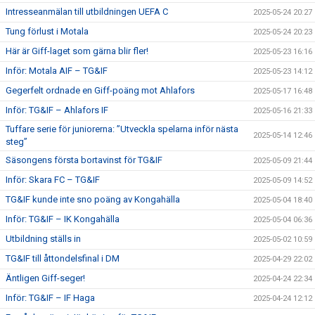
Intresseanmälan till utbildningen UEFA C
2025-05-24 20:27
Tung förlust i Motala
2025-05-24 20:23
Här är Giff-laget som gärna blir fler!
2025-05-23 16:16
Inför: Motala AIF – TG&IF
2025-05-23 14:12
Gegerfelt ordnade en Giff-poäng mot Ahlafors
2025-05-17 16:48
Inför: TG&IF – Ahlafors IF
2025-05-16 21:33
Tuffare serie för juniorerna: ”Utveckla spelarna inför nästa
2025-05-14 12:46
steg”
Säsongens första bortavinst för TG&IF
2025-05-09 21:44
Inför: Skara FC – TG&IF
2025-05-09 14:52
TG&IF kunde inte sno poäng av Kongahälla
2025-05-04 18:40
Inför: TG&IF – IK Kongahälla
2025-05-04 06:36
Utbildning ställs in
2025-05-02 10:59
TG&IF till åttondelsfinal i DM
2025-04-29 22:02
Äntligen Giff-seger!
2025-04-24 22:34
Inför: TG&IF – IF Haga
2025-04-24 12:12