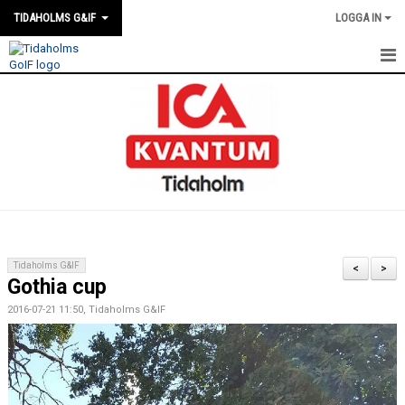
TIDAHOLMS G&IF
LOGGA IN
HEM
FÖRENINGSKALENDERN
NYHETER
KLUBBSTUGAN
KONTAKT
Tidaholms G&IF
<
>
Gothia cup
FÖRENINGEN
2016-07-21 11:50, Tidaholms G&IF
SOUVENIRER
GAMLA GIFFS TORSDAGSTRÄFFAR
MATCHER