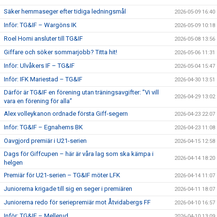
Säker hemmaseger efter tidiga ledningsmål
2026-05-09 16:40
Inför: TG&IF – Wargöns IK
2026-05-09 10:18
Roel Homi ansluter till TG&IF
2026-05-08 13:56
Giffare och söker sommarjobb? Titta hit!
2026-05-06 11:31
Inför: Ulvåkers IF – TG&IF
2026-05-04 15:47
Inför: IFK Mariestad – TG&IF
2026-04-30 13:51
Därför är TG&IF en förening utan träningsavgifter: ”Vi vill
2026-04-29 13:02
vara en förening för alla”
Alex volleykanon ordnade första Giff-segern
2026-04-23 22:07
Inför: TG&IF – Egnahems BK
2026-04-23 11:08
Oavgjord premiär i U21-serien
2026-04-15 12:58
Dags för Giffcupen – här är våra lag som ska kämpa i
2026-04-14 18:20
helgen
Premiär för U21-serien – TG&IF möter LFK
2026-04-14 11:07
Juniorerna krigade till sig en seger i premiären
2026-04-11 18:07
Juniorerna redo för seriepremiär mot Åtvidabergs FF
2026-04-10 16:57
Inför: TG&IF – Mellerud
2026-04-10 13:09