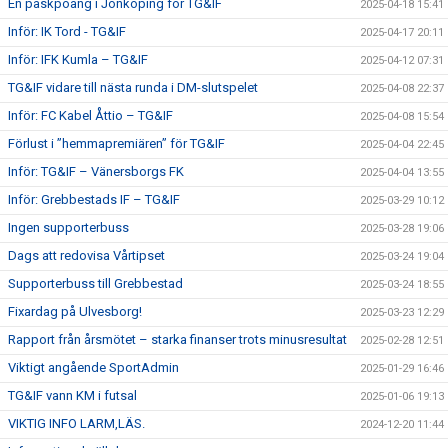
En påskpoäng i Jönköping för TG&IF
2025-04-18 15:41
Inför: IK Tord - TG&IF
2025-04-17 20:11
Inför: IFK Kumla – TG&IF
2025-04-12 07:31
TG&IF vidare till nästa runda i DM-slutspelet
2025-04-08 22:37
Inför: FC Kabel Åttio – TG&IF
2025-04-08 15:54
Förlust i ”hemmapremiären” för TG&IF
2025-04-04 22:45
Inför: TG&IF – Vänersborgs FK
2025-04-04 13:55
Inför: Grebbestads IF – TG&IF
2025-03-29 10:12
Ingen supporterbuss
2025-03-28 19:06
Dags att redovisa Vårtipset
2025-03-24 19:04
Supporterbuss till Grebbestad
2025-03-24 18:55
Fixardag på Ulvesborg!
2025-03-23 12:29
Rapport från årsmötet – starka finanser trots minusresultat
2025-02-28 12:51
Viktigt angående SportAdmin
2025-01-29 16:46
TG&IF vann KM i futsal
2025-01-06 19:13
VIKTIG INFO LARM,LÄS.
2024-12-20 11:44