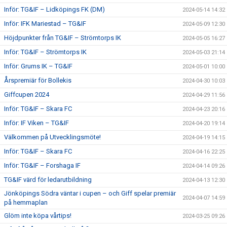
Inför: TG&IF – Lidköpings FK (DM)
2024-05-14 14:32
Inför: IFK Mariestad – TG&IF
2024-05-09 12:30
Höjdpunkter från TG&IF – Strömtorps IK
2024-05-05 16:27
Inför: TG&IF – Strömtorps IK
2024-05-03 21:14
Inför: Grums IK – TG&IF
2024-05-01 10:00
Årspremiär för Bollekis
2024-04-30 10:03
Giffcupen 2024
2024-04-29 11:56
Inför: TG&IF – Skara FC
2024-04-23 20:16
Inför: IF Viken – TG&IF
2024-04-20 19:14
Välkommen på Utvecklingsmöte!
2024-04-19 14:15
Inför: TG&IF – Skara FC
2024-04-16 22:25
Inför: TG&IF – Forshaga IF
2024-04-14 09:26
TG&IF värd för ledarutbildning
2024-04-13 12:30
Jönköpings Södra väntar i cupen – och Giff spelar premiär
2024-04-07 14:59
på hemmaplan
Glöm inte köpa vårtips!
2024-03-25 09:26