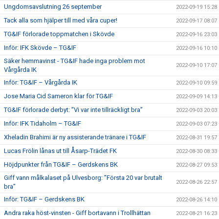
Ungdomsavslutning 26 september
2022-09-19 15:28
Tack alla som hjälper till med våra cuper!
2022-09-17 08:07
TG&IF förlorade toppmatchen i Skövde
2022-09-16 23:03
Inför: IFK Skövde – TG&IF
2022-09-16 10:10
Säker hemmavinst - TG&IF hade inga problem mot
2022-09-10 17:07
Vårgårda IK
Inför: TG&IF – Vårgårda IK
2022-09-10 09:59
Jose Maria Cid Sameron klar för TG&IF
2022-09-09 14:13
TG&IF förlorade derbyt: ”Vi var inte tillräckligt bra”
2022-09-03 20:03
Inför: IFK Tidaholm – TG&IF
2022-09-03 07:23
Xheladin Brahimi är ny assisterande tränare i TG&IF
2022-08-31 19:57
Lucas Frölin lånas ut till Åsarp-Trädet FK
2022-08-30 08:33
Höjdpunkter från TG&IF – Gerdskens BK
2022-08-27 09:53
Giff vann målkalaset på Ulvesborg: ”Första 20 var brutalt
2022-08-26 22:57
bra”
Inför: TG&IF – Gerdskens BK
2022-08-26 14:10
Andra raka höst-vinsten - Giff bortavann i Trollhättan
2022-08-21 16:23