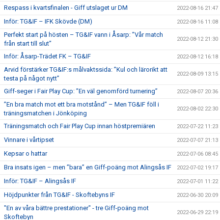
Respass i kvartsfinalen - Giff utslaget ur DM
2022-08-16 21:47
Inför: TG&IF – IFK Skövde (DM)
2022-08-16 11:08
Perfekt start på hösten – TG&IF vann i Åsarp: ”Vår match
2022-08-12 21:30
från start till slut”
Inför: Åsarp-Trädet FK – TG&IF
2022-08-12 16:18
Arvid förstärker TG&IF:s målvaktssida: ”Kul och lärorikt att
2022-08-09 13:15
testa på något nytt”
Giff-seger i Fair Play Cup: ”En väl genomförd turnering”
2022-08-07 20:36
”En bra match mot ett bra motstånd” – Men TG&IF föll i
2022-08-02 22:30
träningsmatchen i Jönköping
Träningsmatch och Fair Play Cup innan höstpremiären
2022-07-22 11:23
Vinnare i vårtipset
2022-07-07 21:13
Kepsar o hattar
2022-07-06 08:45
Bra insats igen – men ”bara” en Giff-poäng mot Alingsås IF
2022-07-02 19:17
Inför: TG&IF – Alingsås IF
2022-07-01 11:22
Höjdpunkter från TG&IF - Skoftebyns IF
2022-06-30 20:09
"En av våra bättre prestationer" - tre Giff-poäng mot
2022-06-29 22:19
Skoftebyn