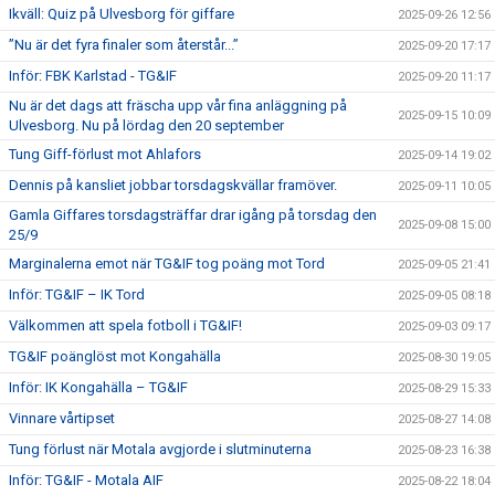
Ikväll: Quiz på Ulvesborg för giffare
2025-09-26 12:56
”Nu är det fyra finaler som återstår...”
2025-09-20 17:17
Inför: FBK Karlstad - TG&IF
2025-09-20 11:17
Nu är det dags att fräscha upp vår fina anläggning på
2025-09-15 10:09
Ulvesborg. Nu på lördag den 20 september
Tung Giff-förlust mot Ahlafors
2025-09-14 19:02
Dennis på kansliet jobbar torsdagskvällar framöver.
2025-09-11 10:05
Gamla Giffares torsdagsträffar drar igång på torsdag den
2025-09-08 15:00
25/9
Marginalerna emot när TG&IF tog poäng mot Tord
2025-09-05 21:41
Inför: TG&IF – IK Tord
2025-09-05 08:18
Välkommen att spela fotboll i TG&IF!
2025-09-03 09:17
TG&IF poänglöst mot Kongahälla
2025-08-30 19:05
Inför: IK Kongahälla – TG&IF
2025-08-29 15:33
Vinnare vårtipset
2025-08-27 14:08
Tung förlust när Motala avgjorde i slutminuterna
2025-08-23 16:38
Inför: TG&IF - Motala AIF
2025-08-22 18:04