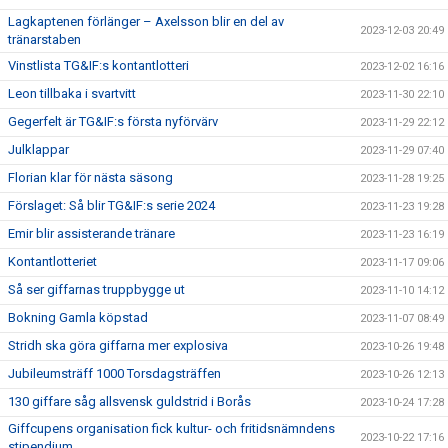
Lagkaptenen förlänger – Axelsson blir en del av
2023-12-03 20:49
tränarstaben
Vinstlista TG&IF:s kontantlotteri
2023-12-02 16:16
Leon tillbaka i svartvitt
2023-11-30 22:10
Gegerfelt är TG&IF:s första nyförvärv
2023-11-29 22:12
Julklappar
2023-11-29 07:40
Florian klar för nästa säsong
2023-11-28 19:25
Förslaget: Så blir TG&IF:s serie 2024
2023-11-23 19:28
Emir blir assisterande tränare
2023-11-23 16:19
Kontantlotteriet
2023-11-17 09:06
Så ser giffarnas truppbygge ut
2023-11-10 14:12
Bokning Gamla köpstad
2023-11-07 08:49
Stridh ska göra giffarna mer explosiva
2023-10-26 19:48
Jubileumsträff 1000 Torsdagsträffen
2023-10-26 12:13
130 giffare såg allsvensk guldstrid i Borås
2023-10-24 17:28
Giffcupens organisation fick kultur- och fritidsnämndens
2023-10-22 17:16
stipendium