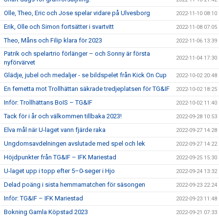
Olle, Theo, Eric och Jose spelar vidare på Ulvesborg
2022-11-10 08:10
Erik, Olle och Simon fortsätter i svartvitt
2022-11-08 07:05
Theo, Måns och Filip klara för 2023
2022-11-06 13:39
Patrik och spelartrio förlänger – och Sonny är första
2022-11-04 17:30
nyförvärvet
Glädje, jubel och medaljer - se bildspelet från Kick On Cup
2022-10-02 20:48
En femetta mot Trollhättan säkrade tredjeplatsen för TG&IF
2022-10-02 18:25
Inför: Trollhättans BoIS – TG&IF
2022-10-02 11:40
Tack för i år och välkommen tillbaka 2023!
2022-09-28 10:53
Elva mål när U-laget vann fjärde raka
2022-09-27 14:28
Ungdomsavdelningen avslutade med spel och lek
2022-09-27 14:22
Höjdpunkter från TG&IF – IFK Mariestad
2022-09-25 15:30
U-laget upp i topp efter 5–0-seger i Hjo
2022-09-24 13:32
Delad poäng i sista hemmamatchen för säsongen
2022-09-23 22:24
Inför: TG&IF – IFK Mariestad
2022-09-23 11:48
Bokning Gamla Köpstad 2023
2022-09-21 07:33