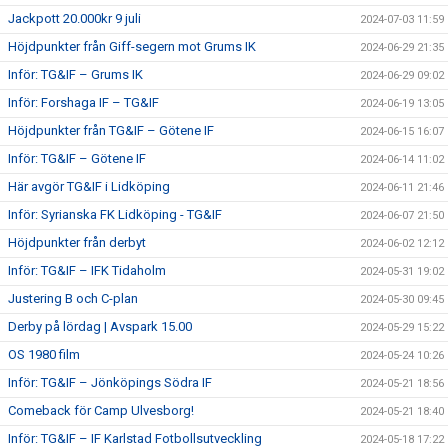
Jackpott 20.000kr 9 juli
2024-07-03 11:59
Höjdpunkter från Giff-segern mot Grums IK
2024-06-29 21:35
Inför: TG&IF – Grums IK
2024-06-29 09:02
Inför: Forshaga IF – TG&IF
2024-06-19 13:05
Höjdpunkter från TG&IF – Götene IF
2024-06-15 16:07
Inför: TG&IF – Götene IF
2024-06-14 11:02
Här avgör TG&IF i Lidköping
2024-06-11 21:46
Inför: Syrianska FK Lidköping - TG&IF
2024-06-07 21:50
Höjdpunkter från derbyt
2024-06-02 12:12
Inför: TG&IF – IFK Tidaholm
2024-05-31 19:02
Justering B och C-plan
2024-05-30 09:45
Derby på lördag | Avspark 15.00
2024-05-29 15:22
OS 1980 film
2024-05-24 10:26
Inför: TG&IF – Jönköpings Södra IF
2024-05-21 18:56
Comeback för Camp Ulvesborg!
2024-05-21 18:40
Inför: TG&IF – IF Karlstad Fotbollsutveckling
2024-05-18 17:22