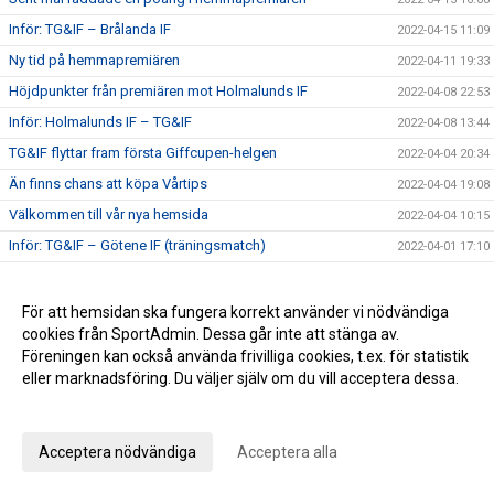
Inför: TG&IF – Brålanda IF
2022-04-15 11:09
Ny tid på hemmapremiären
2022-04-11 19:33
Höjdpunkter från premiären mot Holmalunds IF
2022-04-08 22:53
Inför: Holmalunds IF – TG&IF
2022-04-08 13:44
TG&IF flyttar fram första Giffcupen-helgen
2022-04-04 20:34
Än finns chans att köpa Vårtips
2022-04-04 19:08
Välkommen till vår nya hemsida
2022-04-04 10:15
Inför: TG&IF – Götene IF (träningsmatch)
2022-04-01 17:10
Bra årspremiär av juniorlaget mot Folkabo
2022-03-24 16:48
INFO Nya huvudentrèn
2022-03-24 12:27
För att hemsidan ska fungera korrekt använder vi nödvändiga
cookies från SportAdmin. Dessa går inte att stänga av.
Entrèn
2022-03-15 08:41
Föreningen kan också använda frivilliga cookies, t.ex. för statistik
Inför: Husqvarna FF – TG&IF
2022-03-12 10:50
eller marknadsföring. Du väljer själv om du vill acceptera dessa.
Inför: TG&IF – IK Gauthiod (träningsmatch)
2022-03-05 07:33
Anpassa dina val
Inför: TG&IF – Vänersborgs FK (träningsmatch)
2022-02-25 20:12
Acceptera nödvändiga
Acceptera alla
Stadgeändringar och plusresultat – nyheterna från
2022-02-24 11:41
årsmötet