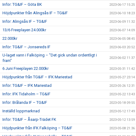
Inför: TG&IF – Göta BK
2023-06-17 15:25
Höjdpunkter från Alingsås IF – TG&IF
2023-06-10 18:23
Inför: Alingsås IF – TG&IF
2023-06-09 11:32
13/6 Freeplayen 24.000kr
2023-06-07 14:09
22.000kr
2023-06-05 08:45
Inför: TG&IF – Jonsereds IF
2023-06-03 20:52
U-laget vann i Falköping – ”Det gick undan ordentligt i
2023-06-02 11:37
fram”
6 Juni Freeplayen 22.000kr
2023-05-31 11:42
Höjdpunkter från TG&IF – IFK Mariestad
2023-05-27 23:14
Inför: TG&IF – IFK Mariestad
2023-05-26 12:31
Inför: IFK Tidaholm – TG&IF
2023-05-22 13:43
Inför: Brålanda IF – TG&IF
2023-05-18 09:55
Inställd loppmarknad
2023-05-12 17:49
Inför: TG&IF – Åsarp-Trädet FK
2023-05-12 13:59
Höjdpunkter från IFK Falköping – TG&IF
2023-05-08 21:36