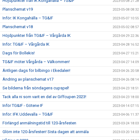
Höjdpunkter från IK Kongahälla – TG&IF
2023-05-08 21:28
Planschemat v19
2023-05-08 08:32
Inför: IK Kongahälla – TG&IF
2023-05-07 10:55
Planschemat v18
2023-05-02 08:57
Höjdpunkter från TG&IF – Vårgårda IK
2023-04-29 22:36
Inför: TG&IF – Vårgårda IK
2023-04-28 16:52
Dags för Bollekis!
2023-04-27 15:21
TG&IF möter Vårgårda – Välkommen!
2023-04-27 14:09
Äntligen dags för bilbingo i Ekedalen!
2023-04-26 20:58
Ändring av planschemat v17
2023-04-26 08:14
Se bilderna från söndagens cupspel!
2023-04-23 18:51
Tack alla ni som varit en del av Giffcupen 2023!
2023-04-23 18:00
Inför TG&IF - Götene IF
2023-04-14 07:15
Inför: IFK Uddevalla – TG&IF
2023-04-06 11:37
Förlängd anmälningstid till 120-årsfesten
2023-03-24 18:03
Glöm inte 120-årsfesten! Sista dagen att anmäla
2023-03-20 14:03