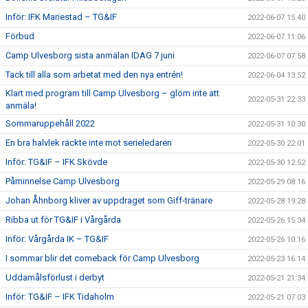
Inför: IFK Mariestad – TG&IF
2022-06-07 15:40
Förbud
2022-06-07 11:06
Camp Ulvesborg sista anmälan IDAG 7 juni
2022-06-07 07:58
Tack till alla som arbetat med den nya entrén!
2022-06-04 13:52
Klart med program till Camp Ulvesborg – glöm inte att
2022-05-31 22:33
anmäla!
Sommaruppehåll 2022
2022-05-31 10:30
En bra halvlek räckte inte mot serieledaren
2022-05-30 22:01
Inför: TG&IF – IFK Skövde
2022-05-30 12:52
Påminnelse Camp Ulvesborg
2022-05-29 08:16
Johan Åhnborg kliver av uppdraget som Giff-tränare
2022-05-28 19:28
Ribba ut för TG&IF i Vårgårda
2022-05-26 15:34
Inför: Vårgårda IK – TG&IF
2022-05-26 10:16
I sommar blir det comeback för Camp Ulvesborg
2022-05-23 16:14
Uddamålsförlust i derbyt
2022-05-21 21:34
Inför: TG&IF – IFK Tidaholm
2022-05-21 07:03