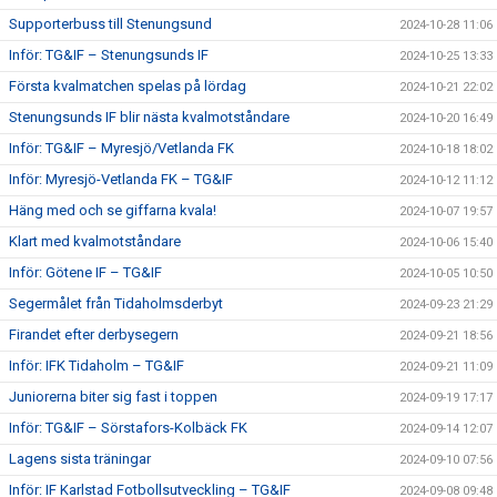
Supporterbuss till Stenungsund
2024-10-28 11:06
Inför: TG&IF – Stenungsunds IF
2024-10-25 13:33
Första kvalmatchen spelas på lördag
2024-10-21 22:02
Stenungsunds IF blir nästa kvalmotståndare
2024-10-20 16:49
Inför: TG&IF – Myresjö/Vetlanda FK
2024-10-18 18:02
Inför: Myresjö-Vetlanda FK – TG&IF
2024-10-12 11:12
Häng med och se giffarna kvala!
2024-10-07 19:57
Klart med kvalmotståndare
2024-10-06 15:40
Inför: Götene IF – TG&IF
2024-10-05 10:50
Segermålet från Tidaholmsderbyt
2024-09-23 21:29
Firandet efter derbysegern
2024-09-21 18:56
Inför: IFK Tidaholm – TG&IF
2024-09-21 11:09
Juniorerna biter sig fast i toppen
2024-09-19 17:17
Inför: TG&IF – Sörstafors-Kolbäck FK
2024-09-14 12:07
Lagens sista träningar
2024-09-10 07:56
Inför: IF Karlstad Fotbollsutveckling – TG&IF
2024-09-08 09:48