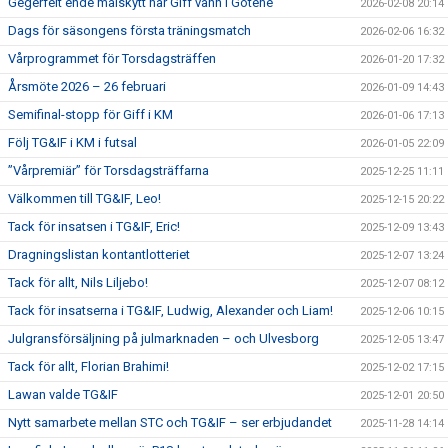
Gegerfelt ende målskytt när Giff vann i Götene
2026-02-08 20:14
Dags för säsongens första träningsmatch
2026-02-06 16:32
Vårprogrammet för Torsdagsträffen
2026-01-20 17:32
Årsmöte 2026 – 26 februari
2026-01-09 14:43
Semifinal-stopp för Giff i KM
2026-01-06 17:13
Följ TG&IF i KM i futsal
2026-01-05 22:09
”Vårpremiär” för Torsdagsträffarna
2025-12-25 11:11
Välkommen till TG&IF, Leo!
2025-12-15 20:22
Tack för insatsen i TG&IF, Eric!
2025-12-09 13:43
Dragningslistan kontantlotteriet
2025-12-07 13:24
Tack för allt, Nils Liljebo!
2025-12-07 08:12
Tack för insatserna i TG&IF, Ludwig, Alexander och Liam!
2025-12-06 10:15
Julgransförsäljning på julmarknaden – och Ulvesborg
2025-12-05 13:47
Tack för allt, Florian Brahimi!
2025-12-02 17:15
Lawan valde TG&IF
2025-12-01 20:50
Nytt samarbete mellan STC och TG&IF – ser erbjudandet
2025-11-28 14:14