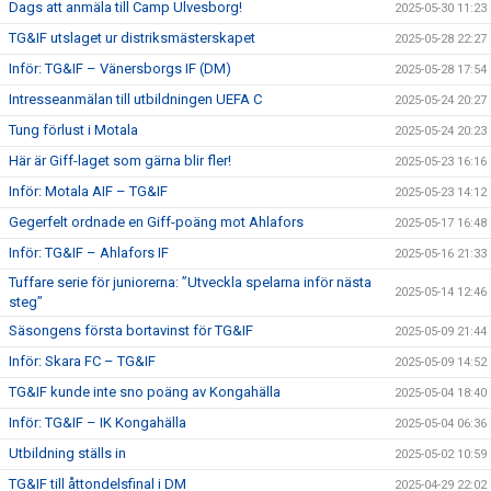
Dags att anmäla till Camp Ulvesborg!
2025-05-30 11:23
TG&IF utslaget ur distriksmästerskapet
2025-05-28 22:27
Inför: TG&IF – Vänersborgs IF (DM)
2025-05-28 17:54
Intresseanmälan till utbildningen UEFA C
2025-05-24 20:27
Tung förlust i Motala
2025-05-24 20:23
Här är Giff-laget som gärna blir fler!
2025-05-23 16:16
Inför: Motala AIF – TG&IF
2025-05-23 14:12
Gegerfelt ordnade en Giff-poäng mot Ahlafors
2025-05-17 16:48
Inför: TG&IF – Ahlafors IF
2025-05-16 21:33
Tuffare serie för juniorerna: ”Utveckla spelarna inför nästa
2025-05-14 12:46
steg”
Säsongens första bortavinst för TG&IF
2025-05-09 21:44
Inför: Skara FC – TG&IF
2025-05-09 14:52
TG&IF kunde inte sno poäng av Kongahälla
2025-05-04 18:40
Inför: TG&IF – IK Kongahälla
2025-05-04 06:36
Utbildning ställs in
2025-05-02 10:59
TG&IF till åttondelsfinal i DM
2025-04-29 22:02