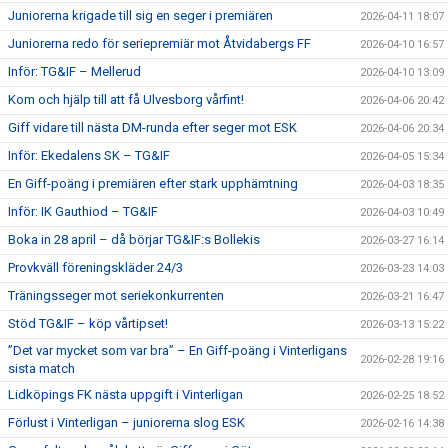
Juniorerna krigade till sig en seger i premiären
2026-04-11 18:07
Juniorerna redo för seriepremiär mot Åtvidabergs FF
2026-04-10 16:57
Inför: TG&IF – Mellerud
2026-04-10 13:09
Kom och hjälp till att få Ulvesborg vårfint!
2026-04-06 20:42
Giff vidare till nästa DM-runda efter seger mot ESK
2026-04-06 20:34
Inför: Ekedalens SK – TG&IF
2026-04-05 15:34
En Giff-poäng i premiären efter stark upphämtning
2026-04-03 18:35
Inför: IK Gauthiod – TG&IF
2026-04-03 10:49
Boka in 28 april – då börjar TG&IF:s Bollekis
2026-03-27 16:14
Provkväll föreningskläder 24/3
2026-03-23 14:03
Träningsseger mot seriekonkurrenten
2026-03-21 16:47
Stöd TG&IF – köp vårtipset!
2026-03-13 15:22
”Det var mycket som var bra” – En Giff-poäng i Vinterligans
2026-02-28 19:16
sista match
Lidköpings FK nästa uppgift i Vinterligan
2026-02-25 18:52
Förlust i Vinterligan – juniorerna slog ESK
2026-02-16 14:38