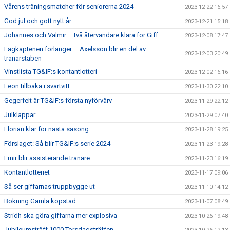
Vårens träningsmatcher för seniorerna 2024
2023-12-22 16:57
God jul och gott nytt år
2023-12-21 15:18
Johannes och Valmir – två återvändare klara för Giff
2023-12-08 17:47
Lagkaptenen förlänger – Axelsson blir en del av
2023-12-03 20:49
tränarstaben
Vinstlista TG&IF:s kontantlotteri
2023-12-02 16:16
Leon tillbaka i svartvitt
2023-11-30 22:10
Gegerfelt är TG&IF:s första nyförvärv
2023-11-29 22:12
Julklappar
2023-11-29 07:40
Florian klar för nästa säsong
2023-11-28 19:25
Förslaget: Så blir TG&IF:s serie 2024
2023-11-23 19:28
Emir blir assisterande tränare
2023-11-23 16:19
Kontantlotteriet
2023-11-17 09:06
Så ser giffarnas truppbygge ut
2023-11-10 14:12
Bokning Gamla köpstad
2023-11-07 08:49
Stridh ska göra giffarna mer explosiva
2023-10-26 19:48
Jubileumsträff 1000 Torsdagsträffen