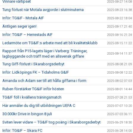
Vinnare vårtipset
2025-08-27 14:08
Tung förlust när Motala avgjorde i slutminuterna
2025-08-23 16:38
Inför: TG&IF - Motala AIF
2025-08-22 18:04
Äntligen seger igen!
2025-08-17 21:40
Inför: TG&IF – Herrestads AIF
2025-08-16 21:24
Ledarmöte om TG&IF:s arbete med att bli kvalitetsklubb
2025-08-15 11:22
Rapport från P15-lagets läger i Varberg: Träningar,
2025-08-14 11:37
lagbyggande och träff med en allsvensk giffare
Tung Giff-förlust i Skaraborgsderbyt
2025-08-08 21:09
Inför: Lidköpings FK – Tidaholms G&IF
2025-08-08 12:22
Amanda och Adam ser till att hålla giffarna i form
2025-08-02 07:03
Ruben förstärker TG&IF inför hösten
2025-08-01 14:44
TG&IF föll i kvällens träningsmatch
2025-07-28 21:53
Här anmäler du dig till utbildningen UEFA C
2025-07-07 10:20
30.000kr Drive in bingon 8 juli
2025-07-03 06:11
Sviten lever vidare – TG&IF tog poäng i Skaraborgsderbyt
2025-06-29 18:30
Inför: TG&IF – Skara FC
2025-06-28 14:00