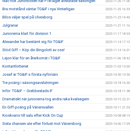
Isac fick Junorbollen när P18-laget avslutade säsongen
2025-11-26 11:06
Bra motstånd väntar TG&IF i nya Vinterligan
2025-11-25 16:33
Bilos väljer spel på Ulvesborg
2025-11-23 14:40
Julgranar
2025-11-21 11:16
Juniorerna klart för division 1
2025-11-17 18:53
Alexander har bestämt sig för TG&IF
2025-11-14 17:15
Stöd Giff – Köp din Bingolott av oss!
2025-11-14 16:01
Lejon klar för en återkomst i TG&IF
2025-11-06 18:42
Kontantlotteriet
2025-11-03 13:00
Josef är TG&IF:s första nyförvärv
2025-10-30 19:30
Tre poäng i säsongsavslutningen
2025-10-18 16:30
Inför: TG&IF – Grebbestads IF
2025-10-18 11:38
Dramatiskt när juniorerna tog andra raka kvalsegern
2025-10-15 22:21
En Giff-poäng på Vänersvallen
2025-10-11 21:03
Kioskvaror till salu efter Kick On Cup
2025-10-08 08:19
Sista chansen ute efter förlust mot Vänersborg
2025-10-06 17:09