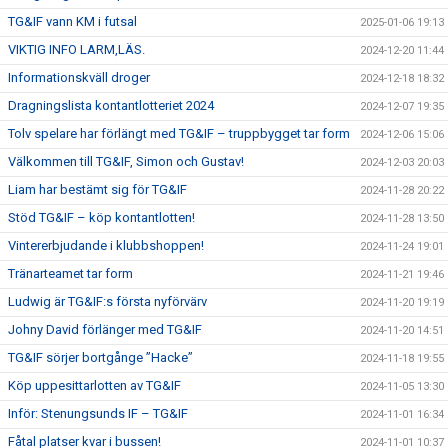
TG&IF vann KM i futsal
2025-01-06 19:13
VIKTIG INFO LARM,LÄS.
2024-12-20 11:44
Informationskväll droger
2024-12-18 18:32
Dragningslista kontantlotteriet 2024
2024-12-07 19:35
Tolv spelare har förlängt med TG&IF – truppbygget tar form
2024-12-06 15:06
Välkommen till TG&IF, Simon och Gustav!
2024-12-03 20:03
Liam har bestämt sig för TG&IF
2024-11-28 20:22
Stöd TG&IF – köp kontantlotten!
2024-11-28 13:50
Vintererbjudande i klubbshoppen!
2024-11-24 19:01
Tränarteamet tar form
2024-11-21 19:46
Ludwig är TG&IF:s första nyförvärv
2024-11-20 19:19
Johny David förlänger med TG&IF
2024-11-20 14:51
TG&IF sörjer bortgånge ”Hacke”
2024-11-18 19:55
Köp uppesittarlotten av TG&IF
2024-11-05 13:30
Inför: Stenungsunds IF – TG&IF
2024-11-01 16:34
Fåtal platser kvar i bussen!
2024-11-01 10:37