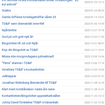
IFK Skövde första motståndaren under försäsongen: ”Ett
2023-01-23 15:12
kul avbrott”
Grattis
2023-01-23 08:33
Gamla Giffares torsdagsträffar våren-23
2023-01-13 10:01
TG&IF vann dramatiskt inne-KM
2023-01-06 19:59
Nyårslotter
2022-12-27 10:18
God jul och gott nytt år!
2022-12-23 17:05
Bingolotter till Jul och Nyår
2022-12-21 08:47
Köp din Bingolott av TG&IF
2022-12-11 10:51
Missa inte morgondagens julmarknad!
2022-12-09 14:54
”Perra” stannar i TG&IF
2022-12-06 17:14
Vinstlista TG&IF:s kontantlotteri
2022-12-03 19:06
Julklappar
2022-12-02 07:47
Jonathan Wahnberg återvänder till TG&IF
2022-11-28 16:29
Klart med motståndare i nästa års serie
2022-11-28 16:21
Kontantlotteri/Bingolotter uppesittarkvällen
2022-11-25 10:12
Johny David förstärker TG&IF:s tränarstab
2022-11-22 10:32