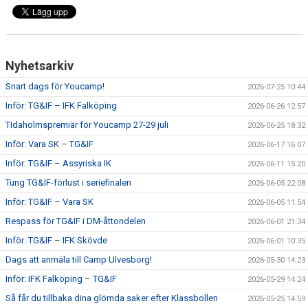
CUPER ARBETSBESKRIVNING
PLANSCHEMA
Nyhetsarkiv
Snart dags för Youcamp!
2026-07-25 10:44
Inför: TG&IF – IFK Falköping
2026-06-26 12:57
TIdaholmspremiär för Youcamp 27-29 juli
2026-06-25 18:32
Inför: Vara SK – TG&IF
2026-06-17 16:07
Inför: TG&IF – Assyriska IK
2026-06-11 15:20
Tung TG&IF-förlust i seriefinalen
2026-06-05 22:08
Inför: TG&IF – Vara SK
2026-06-05 11:54
Respass för TG&IF i DM-åttondelen
2026-06-01 21:34
Inför: TG&IF – IFK Skövde
2026-06-01 10:35
Dags att anmäla till Camp Ulvesborg!
2026-05-30 14:23
Inför: IFK Falköping – TG&IF
2026-05-29 14:24
Så får du tillbaka dina glömda saker efter Klassbollen
2026-05-25 14:59