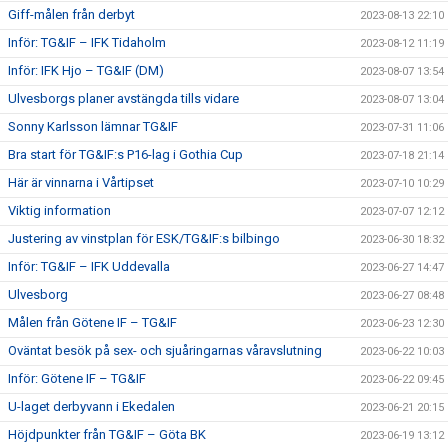
Giff-målen från derbyt
2023-08-13 22:10
Inför: TG&IF – IFK Tidaholm
2023-08-12 11:19
Inför: IFK Hjo – TG&IF (DM)
2023-08-07 13:54
Ulvesborgs planer avstängda tills vidare
2023-08-07 13:04
Sonny Karlsson lämnar TG&IF
2023-07-31 11:06
Bra start för TG&IF:s P16-lag i Gothia Cup
2023-07-18 21:14
Här är vinnarna i Vårtipset
2023-07-10 10:29
Viktig information
2023-07-07 12:12
Justering av vinstplan för ESK/TG&IF:s bilbingo
2023-06-30 18:32
Inför: TG&IF – IFK Uddevalla
2023-06-27 14:47
Ulvesborg
2023-06-27 08:48
Målen från Götene IF – TG&IF
2023-06-23 12:30
Oväntat besök på sex- och sjuåringarnas våravslutning
2023-06-22 10:03
Inför: Götene IF – TG&IF
2023-06-22 09:45
U-laget derbyvann i Ekedalen
2023-06-21 20:15
Höjdpunkter från TG&IF – Göta BK
2023-06-19 13:12