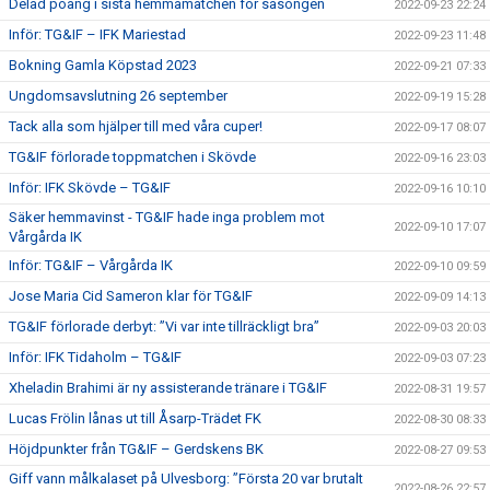
Delad poäng i sista hemmamatchen för säsongen
2022-09-23 22:24
Inför: TG&IF – IFK Mariestad
2022-09-23 11:48
Bokning Gamla Köpstad 2023
2022-09-21 07:33
Ungdomsavslutning 26 september
2022-09-19 15:28
Tack alla som hjälper till med våra cuper!
2022-09-17 08:07
TG&IF förlorade toppmatchen i Skövde
2022-09-16 23:03
Inför: IFK Skövde – TG&IF
2022-09-16 10:10
Säker hemmavinst - TG&IF hade inga problem mot
2022-09-10 17:07
Vårgårda IK
Inför: TG&IF – Vårgårda IK
2022-09-10 09:59
Jose Maria Cid Sameron klar för TG&IF
2022-09-09 14:13
TG&IF förlorade derbyt: ”Vi var inte tillräckligt bra”
2022-09-03 20:03
Inför: IFK Tidaholm – TG&IF
2022-09-03 07:23
Xheladin Brahimi är ny assisterande tränare i TG&IF
2022-08-31 19:57
Lucas Frölin lånas ut till Åsarp-Trädet FK
2022-08-30 08:33
Höjdpunkter från TG&IF – Gerdskens BK
2022-08-27 09:53
Giff vann målkalaset på Ulvesborg: ”Första 20 var brutalt
2022-08-26 22:57