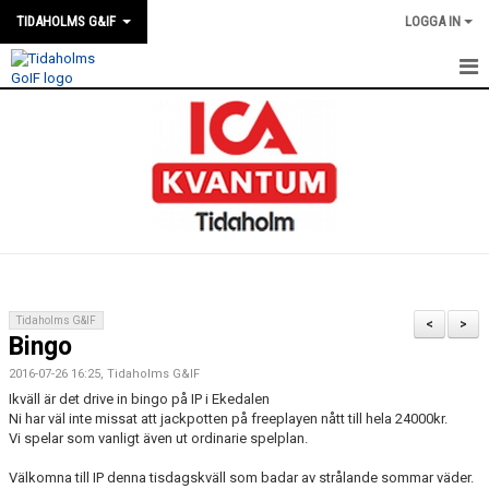
TIDAHOLMS G&IF
LOGGA IN
HEM
FÖRENINGSKALENDERN
NYHETER
KLUBBSTUGAN
KONTAKT
Tidaholms G&IF
<
>
Bingo
FÖRENINGEN
2016-07-26 16:25, Tidaholms G&IF
SOUVENIRER
Ikväll är det drive in bingo på IP i Ekedalen
Ni har väl inte missat att jackpotten på freeplayen nått till hela 24000kr.
Vi spelar som vanligt även ut ordinarie spelplan.
GAMLA GIFFS TORSDAGSTRÄFFAR
Välkomna till IP denna tisdagskväll som badar av strålande sommar väder.
MATCHER