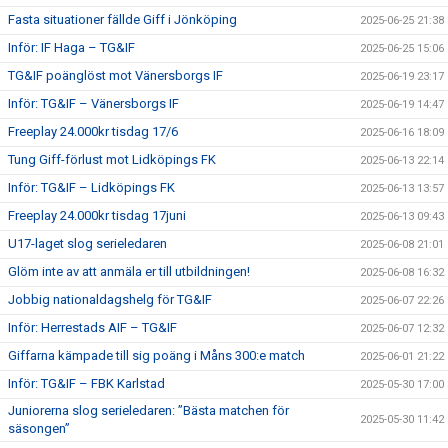
Fasta situationer fällde Giff i Jönköping
2025-06-25 21:38
Inför: IF Haga – TG&IF
2025-06-25 15:06
TG&IF poänglöst mot Vänersborgs IF
2025-06-19 23:17
Inför: TG&IF – Vänersborgs IF
2025-06-19 14:47
Freeplay 24.000kr tisdag 17/6
2025-06-16 18:09
Tung Giff-förlust mot Lidköpings FK
2025-06-13 22:14
Inför: TG&IF – Lidköpings FK
2025-06-13 13:57
Freeplay 24.000kr tisdag 17juni
2025-06-13 09:43
U17-laget slog serieledaren
2025-06-08 21:01
Glöm inte av att anmäla er till utbildningen!
2025-06-08 16:32
Jobbig nationaldagshelg för TG&IF
2025-06-07 22:26
Inför: Herrestads AIF – TG&IF
2025-06-07 12:32
Giffarna kämpade till sig poäng i Måns 300:e match
2025-06-01 21:22
Inför: TG&IF – FBK Karlstad
2025-05-30 17:00
Juniorerna slog serieledaren: ”Bästa matchen för
2025-05-30 11:42
säsongen”