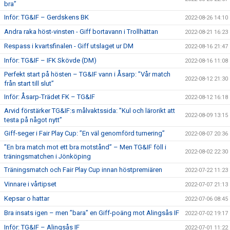
bra”
Inför: TG&IF – Gerdskens BK
2022-08-26 14:10
Andra raka höst-vinsten - Giff bortavann i Trollhättan
2022-08-21 16:23
Respass i kvartsfinalen - Giff utslaget ur DM
2022-08-16 21:47
Inför: TG&IF – IFK Skövde (DM)
2022-08-16 11:08
Perfekt start på hösten – TG&IF vann i Åsarp: ”Vår match
2022-08-12 21:30
från start till slut”
Inför: Åsarp-Trädet FK – TG&IF
2022-08-12 16:18
Arvid förstärker TG&IF:s målvaktssida: ”Kul och lärorikt att
2022-08-09 13:15
testa på något nytt”
Giff-seger i Fair Play Cup: ”En väl genomförd turnering”
2022-08-07 20:36
”En bra match mot ett bra motstånd” – Men TG&IF föll i
2022-08-02 22:30
träningsmatchen i Jönköping
Träningsmatch och Fair Play Cup innan höstpremiären
2022-07-22 11:23
Vinnare i vårtipset
2022-07-07 21:13
Kepsar o hattar
2022-07-06 08:45
Bra insats igen – men ”bara” en Giff-poäng mot Alingsås IF
2022-07-02 19:17
Inför: TG&IF – Alingsås IF
2022-07-01 11:22