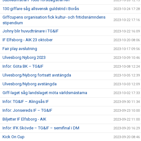
2023-10-26 12:13
130 giffare såg allsvensk guldstrid i Borås
2023-10-24 17:28
Giffcupens organisation fick kultur- och fritidsnämndens
2023-10-22 17:16
stipendium
Johny blir huvudtränare i TG&IF
2023-10-22 16:09
IF Elfsborg - AIK 23 oktober
2023-10-20 08:06
Fair play avslutning
2023-10-17 09:56
Ulvesborg Nyborg 2023
2023-10-09 10:46
Inför: Göta BK – TG&IF
2023-10-08 12:24
Ulvesborg/Nyborg fortsatt avstängda
2023-10-05 12:39
Ulvesborg/Nyborg avstängda
2023-10-03 12:09
Giff-laget såg landslaget möta världsmästarna
2023-10-02 17:33
Inför: TG&IF – Alingsås IF
2023-09-30 11:34
Inför: Jonsereds IF – TG&IF
2023-09-23 10:00
Biljetter IF Elfsborg - AIK
2023-09-22 11:00
Inför: IFK Skövde – TG&IF – semifinal i DM
2023-09-20 16:29
Kick On Cup
2023-09-20 08:46