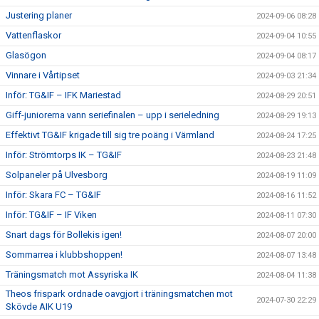
Justering planer
2024-09-06 08:28
Vattenflaskor
2024-09-04 10:55
Glasögon
2024-09-04 08:17
Vinnare i Vårtipset
2024-09-03 21:34
Inför: TG&IF – IFK Mariestad
2024-08-29 20:51
Giff-juniorerna vann seriefinalen – upp i serieledning
2024-08-29 19:13
Effektivt TG&IF krigade till sig tre poäng i Värmland
2024-08-24 17:25
Inför: Strömtorps IK – TG&IF
2024-08-23 21:48
Solpaneler på Ulvesborg
2024-08-19 11:09
Inför: Skara FC – TG&IF
2024-08-16 11:52
Inför: TG&IF – IF Viken
2024-08-11 07:30
Snart dags för Bollekis igen!
2024-08-07 20:00
Sommarrea i klubbshoppen!
2024-08-07 13:48
Träningsmatch mot Assyriska IK
2024-08-04 11:38
Theos frispark ordnade oavgjort i träningsmatchen mot
2024-07-30 22:29
Skövde AIK U19