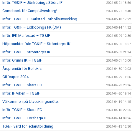
Inför: TG&IF – Jönköpings Södra IF
2024-05-21 18:56
Comeback för Camp Ulvesborg!
2024-05-21 18:40
Inför: TG&IF – IF Karlstad Fotbollsutveckling
2024-05-18 17:22
Inför: TG&IF – Lidköpings FK (DM)
2024-05-14 14:32
Inför: IFK Mariestad – TG&IF
2024-05-09 12:30
Höjdpunkter från TG&IF – Strömtorps IK
2024-05-05 16:27
Inför: TG&IF – Strömtorps IK
2024-05-03 21:14
Inför: Grums IK – TG&IF
2024-05-01 10:00
Årspremiär för Bollekis
2024-04-30 10:03
Giffcupen 2024
2024-04-29 11:56
Inför: TG&IF – Skara FC
2024-04-23 20:16
Inför: IF Viken – TG&IF
2024-04-20 19:14
Välkommen på Utvecklingsmöte!
2024-04-19 14:15
Inför: TG&IF – Skara FC
2024-04-16 22:25
Inför: TG&IF – Forshaga IF
2024-04-14 09:26
TG&IF värd för ledarutbildning
2024-04-13 12:30