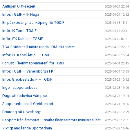
Äntligen Giff-seger!
2025-04-24 22:34
Inför: TG&IF – IF Haga
2025-04-24 12:12
En påskpoäng i Jönköping för TG&IF
2025-04-18 15:41
Inför: IK Tord - TG&IF
2025-04-17 20:11
Inför: IFK Kumla – TG&IF
2025-04-12 07:31
TG&IF vidare till nästa runda i DM-slutspelet
2025-04-08 22:37
Inför: FC Kabel Åttio – TG&IF
2025-04-08 15:54
Förlust i ”hemmapremiären” för TG&IF
2025-04-04 22:45
Inför: TG&IF – Vänersborgs FK
2025-04-04 13:55
Inför: Grebbestads IF – TG&IF
2025-03-29 10:12
Ingen supporterbuss
2025-03-28 19:06
Dags att redovisa Vårtipset
2025-03-24 19:04
Supporterbuss till Grebbestad
2025-03-24 18:55
Fixardag på Ulvesborg!
2025-03-23 12:29
Rapport från årsmötet – starka finanser trots minusresultat
2025-02-28 12:51
Viktigt angående SportAdmin
2025-01-29 16:46