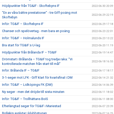
Höjdpunkter från TG&IF - Skoftebyns IF
2022-06-30 20:09
"En av våra bättre prestationer" - tre Giff-poäng mot
2022-06-29 22:19
Skoftebyn
Inför: TG&IF – Skoftebyns IF
2022-06-29 17:18
Chanser och spelövertag - men bara en poäng
2022-06-23 22:01
Inför: TG&IF – Holmalunds IF
2022-06-23 13:22
Bra start för TG&IF:s U-lag
2022-06-20 11:19
Höjdpunkter från Brålanda IF – TG&IF
2022-06-19 14:47
Drömstart i Brålanda – TG&IF tog tredje raka: ”Vi
2022-06-18 16:55
kontrollerade matchen från start till mål”
Inför: Brålanda IF – TG&IF
2022-06-17 18:17
3-1-seger mot LFK - Giff klart för kvartsfinal i DM
2022-06-14 21:32
Inför: TG&IF – Lidköpings FK (DM)
2022-06-14 06:39
Ny seger - men det dröjde till sista minuten
2022-06-11 18:02
Inför: TG&IF – Trollhättans BoIS
2022-06-11 08:00
Efterlängtad seger för TG&IF i Mariestad
2022-06-07 23:39
Bollekis avslutar i klubbstugan
2022-06-07 16:25