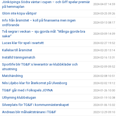
Jönköpings Södra väntar i cupen – och Giff spelar premiär
2024-04-07 14:59
på hemmaplan
Glöm inte köpa vårtips!
2024-03-25 09:26
Info från årsmötet – koll på finanserna men ingen
2024-03-13 08:17
ordförande
Två segrar i veckan – sju gjorda mål: ”Många gjorde bra
2024-03-09 14:09
saker”
Lucas klar för spel i svartvitt
2024-02-27 19:52
Kallelse till årsmötet
2024-02-20 13:14
Inställd träningsmatch
2024-02-16 13:31
Sportlife blir TG&IF:s leverantör av klubbkläder och
2024-02-09 09:52
utrustning
Matchändring
2024-02-08 10:51
Nils Liljebo klar för återkomst på Ulvesborg
2024-02-02 19:12
TG&IF går med i Folkspels JOYNA
2024-01-26 10:00
Uthyrning klubbstugan
2024-01-19 10:38
Silverplats för TG&IF i kommunmästerskapet
2024-01-06 15:02
Andreas blir målvaktstränare i TG&IF
2023-12-29 09:10