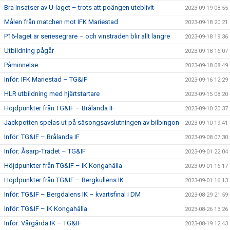
Bra insatser av U-laget – trots att poängen uteblivit
2023-09-19 08:55
Målen från matchen mot IFK Mariestad
2023-09-18 20:21
P16-laget är seriesegrare – och vinstraden blir allt längre
2023-09-18 19:36
Utbildning pågår
2023-09-18 16:07
Påminnelse
2023-09-18 08:49
Inför: IFK Mariestad – TG&IF
2023-09-16 12:29
HLR utbildning med hjärtstartare
2023-09-15 08:20
Höjdpunkter från TG&IF – Brålanda IF
2023-09-10 20:37
Jackpotten spelas ut på säsongsavslutningen av bilbingon
2023-09-10 19:41
Inför: TG&IF – Brålanda IF
2023-09-08 07:30
Inför: Åsarp-Trädet – TG&IF
2023-09-01 22:04
Höjdpunkter från TG&IF – IK Kongahälla
2023-09-01 16:17
Höjdpunkter från TG&IF – Bergkullens IK
2023-09-01 16:13
Inför: TG&IF – Bergdalens IK – kvartsfinal i DM
2023-08-29 21:59
Inför: TG&IF – IK Kongahälla
2023-08-26 13:26
Inför: Vårgårda IK – TG&IF
2023-08-19 12:43