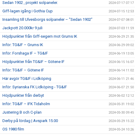
Sedan 1902 , projekt solpaneler.
2024-07-17 07:17
Giff-lagen igång i Gothia Cup
2024-07-15 12:53
Insamling till Ulvesborgs solpaneler – ”Sedan 1902”
2024-07-07 08:01
Jackpott 20.000kr 9 juli
2024-07-03 11:59
Höjdpunkter från Giff-segern mot Grums IK
2024-06-29 21:35
Inför: TG&IF – Grums IK
2024-06-29 09:02
Inför: Forshaga IF – TG&IF
2024-06-19 13:05
Höjdpunkter från TG&IF – Götene IF
2024-06-15 16:07
Inför: TG&IF – Götene IF
2024-06-14 11:02
Här avgör TG&IF i Lidköping
2024-06-11 21:46
Inför: Syrianska FK Lidköping - TG&IF
2024-06-07 21:50
Höjdpunkter från derbyt
2024-06-02 12:12
Inför: TG&IF – IFK Tidaholm
2024-05-31 19:02
Justering B och C-plan
2024-05-30 09:45
Derby på lördag | Avspark 15.00
2024-05-29 15:22
OS 1980 film
2024-05-24 10:26