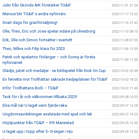
Julin från Skövde AIK förstärker TG&IF
2022-11-21 21:24
Marcus blir TG&IF:s andra nyförvärv
2022-11-17 19:55
Snart dags för granförsäljning!
2022-11-16 21:42
Olle, Theo, Eric och Jose spelar vidare på Ulvesborg
2022-11-10 08:10
Erik, Olle och Simon fortsätter i svartvitt
2022-11-08 07:05
Theo, Måns och Filip klara för 2023
2022-11-06 13:39
Patrik och spelartrio förlänger – och Sonny är första
2022-11-04 17:30
nyförvärvet
Glädje, jubel och medaljer - se bildspelet från Kick On Cup
2022-10-02 20:48
En femetta mot Trollhättan säkrade tredjeplatsen för TG&IF
2022-10-02 18:25
Inför: Trollhättans BoIS – TG&IF
2022-10-02 11:40
Tack för i år och välkommen tillbaka 2023!
2022-09-28 10:53
Elva mål när U-laget vann fjärde raka
2022-09-27 14:28
Ungdomsavdelningen avslutade med spel och lek
2022-09-27 14:22
Höjdpunkter från TG&IF – IFK Mariestad
2022-09-25 15:30
U-laget upp i topp efter 5–0-seger i Hjo
2022-09-24 13:32