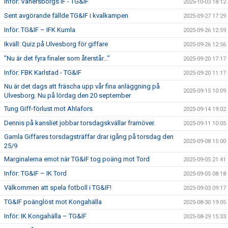
Inför: Vänersborgs IF - TG&IF
2025-10-03 18:12
Sent avgörande fällde TG&IF i kvalkampen
2025-09-27 17:29
Inför: TG&IF – IFK Kumla
2025-09-26 12:59
Ikväll: Quiz på Ulvesborg för giffare
2025-09-26 12:56
”Nu är det fyra finaler som återstår...”
2025-09-20 17:17
Inför: FBK Karlstad - TG&IF
2025-09-20 11:17
Nu är det dags att fräscha upp vår fina anläggning på
2025-09-15 10:09
Ulvesborg. Nu på lördag den 20 september
Tung Giff-förlust mot Ahlafors
2025-09-14 19:02
Dennis på kansliet jobbar torsdagskvällar framöver.
2025-09-11 10:05
Gamla Giffares torsdagsträffar drar igång på torsdag den
2025-09-08 15:00
25/9
Marginalerna emot när TG&IF tog poäng mot Tord
2025-09-05 21:41
Inför: TG&IF – IK Tord
2025-09-05 08:18
Välkommen att spela fotboll i TG&IF!
2025-09-03 09:17
TG&IF poänglöst mot Kongahälla
2025-08-30 19:05
Inför: IK Kongahälla – TG&IF
2025-08-29 15:33