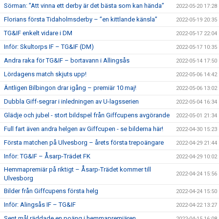
Sörman: ”Att vinna ett derby är det bästa som kan hända”
2022-05-20 17:28
Florians första Tidaholmsderby – ”en kittlande känsla”
2022-05-19 20:35
TG&IF enkelt vidare i DM
2022-05-17 22:04
Inför: Skultorps IF – TG&IF (DM)
2022-05-17 10:35
Andra raka för TG&IF – bortavann i Allingsås
2022-05-14 17:50
Lördagens match skjuts upp!
2022-05-06 14:42
Äntligen Bilbingon drar igång – premiär 10 maj!
2022-05-06 13:02
Dubbla Giff-segrar i inledningen av U-lagsserien
2022-05-04 16:34
Glädje och jubel - stort bildspel från Giffcupens avgörande
2022-05-01 21:34
Full fart även andra helgen av Giffcupen - se bilderna här!
2022-04-30 15:23
Första matchen på Ulvesborg – årets första trepoängare
2022-04-29 21:44
Inför: TG&IF – Åsarp-Trädet FK
2022-04-29 10:02
Hemmapremiär på riktigt – Åsarp-Trädet kommer till
2022-04-24 15:56
Ulvesborg
Bilder från Giffcupens första helg
2022-04-24 15:50
Inför: Alingsås IF – TG&IF
2022-04-22 13:27
Sent mål räddade en poäng i hemmapremiären
2022-04-15 16:08