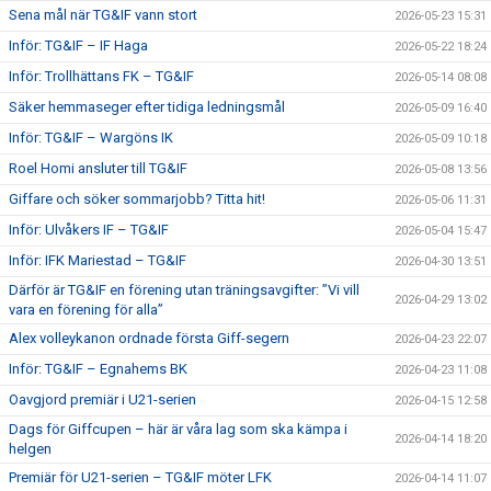
Sena mål när TG&IF vann stort
2026-05-23 15:31
Inför: TG&IF – IF Haga
2026-05-22 18:24
Inför: Trollhättans FK – TG&IF
2026-05-14 08:08
Säker hemmaseger efter tidiga ledningsmål
2026-05-09 16:40
Inför: TG&IF – Wargöns IK
2026-05-09 10:18
Roel Homi ansluter till TG&IF
2026-05-08 13:56
Giffare och söker sommarjobb? Titta hit!
2026-05-06 11:31
Inför: Ulvåkers IF – TG&IF
2026-05-04 15:47
Inför: IFK Mariestad – TG&IF
2026-04-30 13:51
Därför är TG&IF en förening utan träningsavgifter: ”Vi vill
2026-04-29 13:02
vara en förening för alla”
Alex volleykanon ordnade första Giff-segern
2026-04-23 22:07
Inför: TG&IF – Egnahems BK
2026-04-23 11:08
Oavgjord premiär i U21-serien
2026-04-15 12:58
Dags för Giffcupen – här är våra lag som ska kämpa i
2026-04-14 18:20
helgen
Premiär för U21-serien – TG&IF möter LFK
2026-04-14 11:07