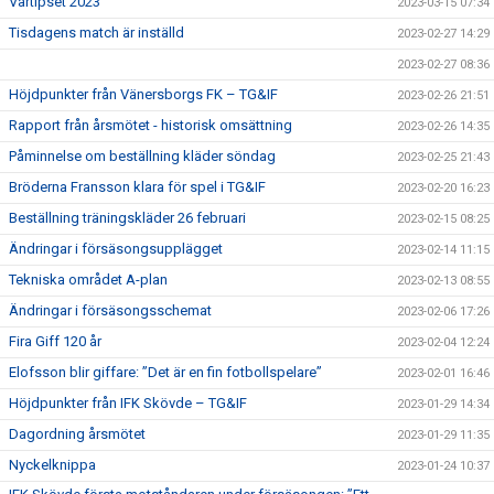
Vårtipset 2023
2023-03-15 07:34
Tisdagens match är inställd
2023-02-27 14:29
2023-02-27 08:36
Höjdpunkter från Vänersborgs FK – TG&IF
2023-02-26 21:51
Rapport från årsmötet - historisk omsättning
2023-02-26 14:35
Påminnelse om beställning kläder söndag
2023-02-25 21:43
Bröderna Fransson klara för spel i TG&IF
2023-02-20 16:23
Beställning träningskläder 26 februari
2023-02-15 08:25
Ändringar i försäsongsupplägget
2023-02-14 11:15
Tekniska området A-plan
2023-02-13 08:55
Ändringar i försäsongsschemat
2023-02-06 17:26
Fira Giff 120 år
2023-02-04 12:24
Elofsson blir giffare: ”Det är en fin fotbollspelare”
2023-02-01 16:46
Höjdpunkter från IFK Skövde – TG&IF
2023-01-29 14:34
Dagordning årsmötet
2023-01-29 11:35
Nyckelknippa
2023-01-24 10:37