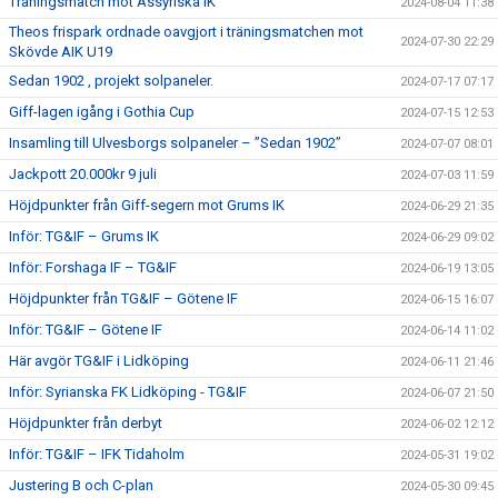
Träningsmatch mot Assyriska IK
2024-08-04 11:38
Theos frispark ordnade oavgjort i träningsmatchen mot
2024-07-30 22:29
Skövde AIK U19
Sedan 1902 , projekt solpaneler.
2024-07-17 07:17
Giff-lagen igång i Gothia Cup
2024-07-15 12:53
Insamling till Ulvesborgs solpaneler – ”Sedan 1902”
2024-07-07 08:01
Jackpott 20.000kr 9 juli
2024-07-03 11:59
Höjdpunkter från Giff-segern mot Grums IK
2024-06-29 21:35
Inför: TG&IF – Grums IK
2024-06-29 09:02
Inför: Forshaga IF – TG&IF
2024-06-19 13:05
Höjdpunkter från TG&IF – Götene IF
2024-06-15 16:07
Inför: TG&IF – Götene IF
2024-06-14 11:02
Här avgör TG&IF i Lidköping
2024-06-11 21:46
Inför: Syrianska FK Lidköping - TG&IF
2024-06-07 21:50
Höjdpunkter från derbyt
2024-06-02 12:12
Inför: TG&IF – IFK Tidaholm
2024-05-31 19:02
Justering B och C-plan
2024-05-30 09:45