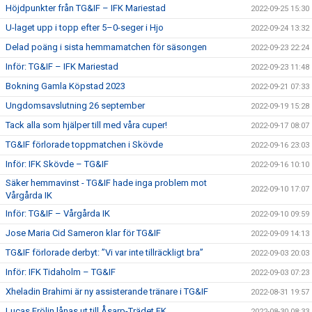
Höjdpunkter från TG&IF – IFK Mariestad
2022-09-25 15:30
U-laget upp i topp efter 5–0-seger i Hjo
2022-09-24 13:32
Delad poäng i sista hemmamatchen för säsongen
2022-09-23 22:24
Inför: TG&IF – IFK Mariestad
2022-09-23 11:48
Bokning Gamla Köpstad 2023
2022-09-21 07:33
Ungdomsavslutning 26 september
2022-09-19 15:28
Tack alla som hjälper till med våra cuper!
2022-09-17 08:07
TG&IF förlorade toppmatchen i Skövde
2022-09-16 23:03
Inför: IFK Skövde – TG&IF
2022-09-16 10:10
Säker hemmavinst - TG&IF hade inga problem mot
2022-09-10 17:07
Vårgårda IK
Inför: TG&IF – Vårgårda IK
2022-09-10 09:59
Jose Maria Cid Sameron klar för TG&IF
2022-09-09 14:13
TG&IF förlorade derbyt: ”Vi var inte tillräckligt bra”
2022-09-03 20:03
Inför: IFK Tidaholm – TG&IF
2022-09-03 07:23
Xheladin Brahimi är ny assisterande tränare i TG&IF
2022-08-31 19:57
Lucas Frölin lånas ut till Åsarp-Trädet FK
2022-08-30 08:33