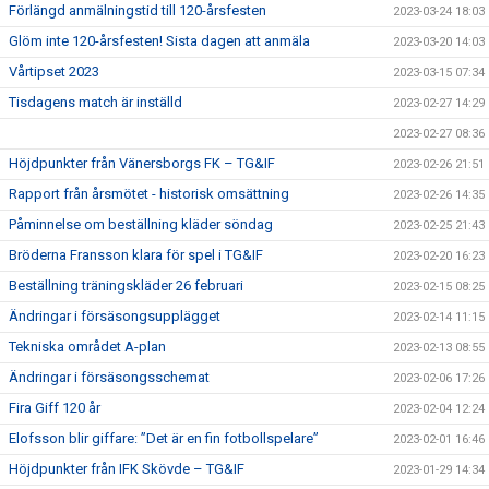
Förlängd anmälningstid till 120-årsfesten
2023-03-24 18:03
Glöm inte 120-årsfesten! Sista dagen att anmäla
2023-03-20 14:03
Vårtipset 2023
2023-03-15 07:34
Tisdagens match är inställd
2023-02-27 14:29
2023-02-27 08:36
Höjdpunkter från Vänersborgs FK – TG&IF
2023-02-26 21:51
Rapport från årsmötet - historisk omsättning
2023-02-26 14:35
Påminnelse om beställning kläder söndag
2023-02-25 21:43
Bröderna Fransson klara för spel i TG&IF
2023-02-20 16:23
Beställning träningskläder 26 februari
2023-02-15 08:25
Ändringar i försäsongsupplägget
2023-02-14 11:15
Tekniska området A-plan
2023-02-13 08:55
Ändringar i försäsongsschemat
2023-02-06 17:26
Fira Giff 120 år
2023-02-04 12:24
Elofsson blir giffare: ”Det är en fin fotbollspelare”
2023-02-01 16:46
Höjdpunkter från IFK Skövde – TG&IF
2023-01-29 14:34