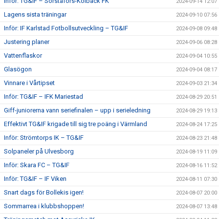
Inför: TG&IF – Sörstafors-Kolbäck FK
2024-09-14 12:07
Lagens sista träningar
2024-09-10 07:56
Inför: IF Karlstad Fotbollsutveckling – TG&IF
2024-09-08 09:48
Justering planer
2024-09-06 08:28
Vattenflaskor
2024-09-04 10:55
Glasögon
2024-09-04 08:17
Vinnare i Vårtipset
2024-09-03 21:34
Inför: TG&IF – IFK Mariestad
2024-08-29 20:51
Giff-juniorerna vann seriefinalen – upp i serieledning
2024-08-29 19:13
Effektivt TG&IF krigade till sig tre poäng i Värmland
2024-08-24 17:25
Inför: Strömtorps IK – TG&IF
2024-08-23 21:48
Solpaneler på Ulvesborg
2024-08-19 11:09
Inför: Skara FC – TG&IF
2024-08-16 11:52
Inför: TG&IF – IF Viken
2024-08-11 07:30
Snart dags för Bollekis igen!
2024-08-07 20:00
Sommarrea i klubbshoppen!
2024-08-07 13:48