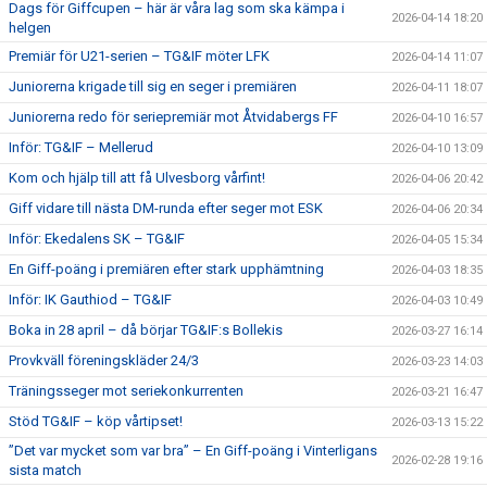
Dags för Giffcupen – här är våra lag som ska kämpa i
2026-04-14 18:20
helgen
Premiär för U21-serien – TG&IF möter LFK
2026-04-14 11:07
Juniorerna krigade till sig en seger i premiären
2026-04-11 18:07
Juniorerna redo för seriepremiär mot Åtvidabergs FF
2026-04-10 16:57
Inför: TG&IF – Mellerud
2026-04-10 13:09
Kom och hjälp till att få Ulvesborg vårfint!
2026-04-06 20:42
Giff vidare till nästa DM-runda efter seger mot ESK
2026-04-06 20:34
Inför: Ekedalens SK – TG&IF
2026-04-05 15:34
En Giff-poäng i premiären efter stark upphämtning
2026-04-03 18:35
Inför: IK Gauthiod – TG&IF
2026-04-03 10:49
Boka in 28 april – då börjar TG&IF:s Bollekis
2026-03-27 16:14
Provkväll föreningskläder 24/3
2026-03-23 14:03
Träningsseger mot seriekonkurrenten
2026-03-21 16:47
Stöd TG&IF – köp vårtipset!
2026-03-13 15:22
”Det var mycket som var bra” – En Giff-poäng i Vinterligans
2026-02-28 19:16
sista match