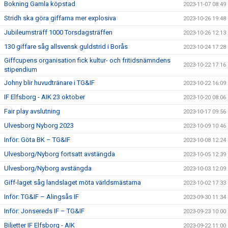
Bokning Gamla köpstad
2023-11-07 08:49
Stridh ska göra giffarna mer explosiva
2023-10-26 19:48
Jubileumsträff 1000 Torsdagsträffen
2023-10-26 12:13
130 giffare såg allsvensk guldstrid i Borås
2023-10-24 17:28
Giffcupens organisation fick kultur- och fritidsnämndens
2023-10-22 17:16
stipendium
Johny blir huvudtränare i TG&IF
2023-10-22 16:09
IF Elfsborg - AIK 23 oktober
2023-10-20 08:06
Fair play avslutning
2023-10-17 09:56
Ulvesborg Nyborg 2023
2023-10-09 10:46
Inför: Göta BK – TG&IF
2023-10-08 12:24
Ulvesborg/Nyborg fortsatt avstängda
2023-10-05 12:39
Ulvesborg/Nyborg avstängda
2023-10-03 12:09
Giff-laget såg landslaget möta världsmästarna
2023-10-02 17:33
Inför: TG&IF – Alingsås IF
2023-09-30 11:34
Inför: Jonsereds IF – TG&IF
2023-09-23 10:00
Biljetter IF Elfsborg - AIK
2023-09-22 11:00