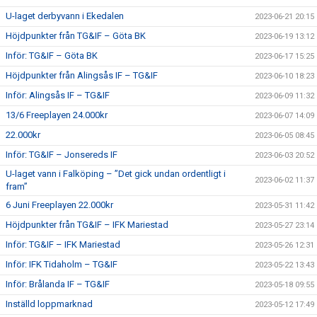
U-laget derbyvann i Ekedalen
2023-06-21 20:15
Höjdpunkter från TG&IF – Göta BK
2023-06-19 13:12
Inför: TG&IF – Göta BK
2023-06-17 15:25
Höjdpunkter från Alingsås IF – TG&IF
2023-06-10 18:23
Inför: Alingsås IF – TG&IF
2023-06-09 11:32
13/6 Freeplayen 24.000kr
2023-06-07 14:09
22.000kr
2023-06-05 08:45
Inför: TG&IF – Jonsereds IF
2023-06-03 20:52
U-laget vann i Falköping – ”Det gick undan ordentligt i
2023-06-02 11:37
fram”
6 Juni Freeplayen 22.000kr
2023-05-31 11:42
Höjdpunkter från TG&IF – IFK Mariestad
2023-05-27 23:14
Inför: TG&IF – IFK Mariestad
2023-05-26 12:31
Inför: IFK Tidaholm – TG&IF
2023-05-22 13:43
Inför: Brålanda IF – TG&IF
2023-05-18 09:55
Inställd loppmarknad
2023-05-12 17:49