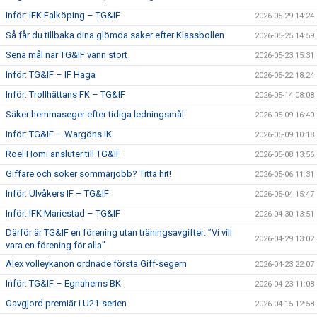
Inför: IFK Falköping – TG&IF
2026-05-29 14:24
Så får du tillbaka dina glömda saker efter Klassbollen
2026-05-25 14:59
Sena mål när TG&IF vann stort
2026-05-23 15:31
Inför: TG&IF – IF Haga
2026-05-22 18:24
Inför: Trollhättans FK – TG&IF
2026-05-14 08:08
Säker hemmaseger efter tidiga ledningsmål
2026-05-09 16:40
Inför: TG&IF – Wargöns IK
2026-05-09 10:18
Roel Homi ansluter till TG&IF
2026-05-08 13:56
Giffare och söker sommarjobb? Titta hit!
2026-05-06 11:31
Inför: Ulvåkers IF – TG&IF
2026-05-04 15:47
Inför: IFK Mariestad – TG&IF
2026-04-30 13:51
Därför är TG&IF en förening utan träningsavgifter: ”Vi vill
2026-04-29 13:02
vara en förening för alla”
Alex volleykanon ordnade första Giff-segern
2026-04-23 22:07
Inför: TG&IF – Egnahems BK
2026-04-23 11:08
Oavgjord premiär i U21-serien
2026-04-15 12:58