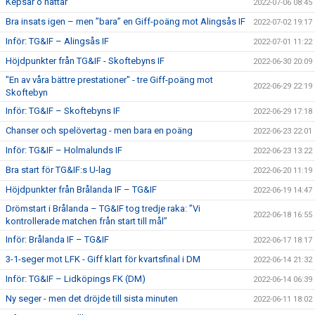
Kepsar o hattar
2022-07-06 08:45
Bra insats igen – men ”bara” en Giff-poäng mot Alingsås IF
2022-07-02 19:17
Inför: TG&IF – Alingsås IF
2022-07-01 11:22
Höjdpunkter från TG&IF - Skoftebyns IF
2022-06-30 20:09
"En av våra bättre prestationer" - tre Giff-poäng mot
2022-06-29 22:19
Skoftebyn
Inför: TG&IF – Skoftebyns IF
2022-06-29 17:18
Chanser och spelövertag - men bara en poäng
2022-06-23 22:01
Inför: TG&IF – Holmalunds IF
2022-06-23 13:22
Bra start för TG&IF:s U-lag
2022-06-20 11:19
Höjdpunkter från Brålanda IF – TG&IF
2022-06-19 14:47
Drömstart i Brålanda – TG&IF tog tredje raka: ”Vi
2022-06-18 16:55
kontrollerade matchen från start till mål”
Inför: Brålanda IF – TG&IF
2022-06-17 18:17
3-1-seger mot LFK - Giff klart för kvartsfinal i DM
2022-06-14 21:32
Inför: TG&IF – Lidköpings FK (DM)
2022-06-14 06:39
Ny seger - men det dröjde till sista minuten
2022-06-11 18:02