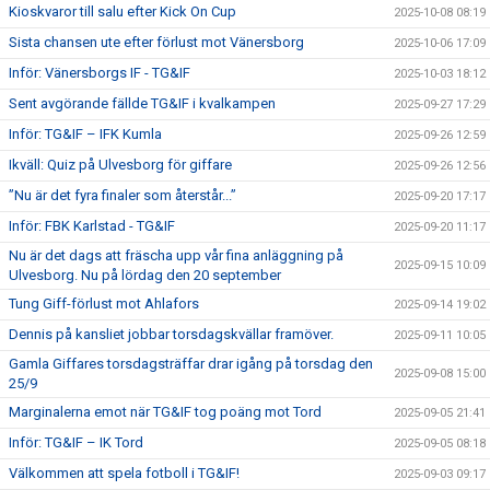
Kioskvaror till salu efter Kick On Cup
2025-10-08 08:19
Sista chansen ute efter förlust mot Vänersborg
2025-10-06 17:09
Inför: Vänersborgs IF - TG&IF
2025-10-03 18:12
Sent avgörande fällde TG&IF i kvalkampen
2025-09-27 17:29
Inför: TG&IF – IFK Kumla
2025-09-26 12:59
Ikväll: Quiz på Ulvesborg för giffare
2025-09-26 12:56
”Nu är det fyra finaler som återstår...”
2025-09-20 17:17
Inför: FBK Karlstad - TG&IF
2025-09-20 11:17
Nu är det dags att fräscha upp vår fina anläggning på
2025-09-15 10:09
Ulvesborg. Nu på lördag den 20 september
Tung Giff-förlust mot Ahlafors
2025-09-14 19:02
Dennis på kansliet jobbar torsdagskvällar framöver.
2025-09-11 10:05
Gamla Giffares torsdagsträffar drar igång på torsdag den
2025-09-08 15:00
25/9
Marginalerna emot när TG&IF tog poäng mot Tord
2025-09-05 21:41
Inför: TG&IF – IK Tord
2025-09-05 08:18
Välkommen att spela fotboll i TG&IF!
2025-09-03 09:17