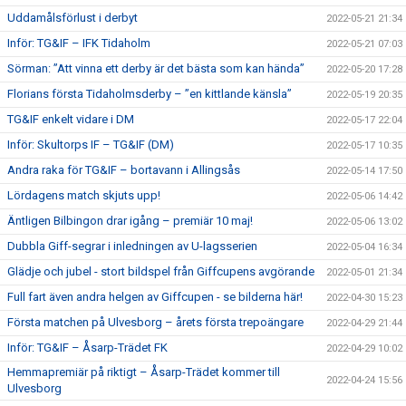
Uddamålsförlust i derbyt
2022-05-21 21:34
Inför: TG&IF – IFK Tidaholm
2022-05-21 07:03
Sörman: ”Att vinna ett derby är det bästa som kan hända”
2022-05-20 17:28
Florians första Tidaholmsderby – ”en kittlande känsla”
2022-05-19 20:35
TG&IF enkelt vidare i DM
2022-05-17 22:04
Inför: Skultorps IF – TG&IF (DM)
2022-05-17 10:35
Andra raka för TG&IF – bortavann i Allingsås
2022-05-14 17:50
Lördagens match skjuts upp!
2022-05-06 14:42
Äntligen Bilbingon drar igång – premiär 10 maj!
2022-05-06 13:02
Dubbla Giff-segrar i inledningen av U-lagsserien
2022-05-04 16:34
Glädje och jubel - stort bildspel från Giffcupens avgörande
2022-05-01 21:34
Full fart även andra helgen av Giffcupen - se bilderna här!
2022-04-30 15:23
Första matchen på Ulvesborg – årets första trepoängare
2022-04-29 21:44
Inför: TG&IF – Åsarp-Trädet FK
2022-04-29 10:02
Hemmapremiär på riktigt – Åsarp-Trädet kommer till
2022-04-24 15:56
Ulvesborg