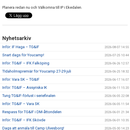
Planera redan nu och Välkomna till IP i Ekedalen.
CUPER ARBETSBESKRIVNING
PLANSCHEMA
Nyhetsarkiv
Inför: IF Haga – TG&IF
2026-08-07 14:55
Snart dags för Youcamp!
2026-07-25 10:44
Inför: TG&IF – IFK Falköping
2026-06-26 12:57
TIdaholmspremiär för Youcamp 27-29 juli
2026-06-25 18:32
Inför: Vara SK – TG&IF
2026-06-17 16:07
Inför: TG&IF – Assyriska IK
2026-06-11 15:20
Tung TG&IF-förlust i seriefinalen
2026-06-05 22:08
Inför: TG&IF – Vara SK
2026-06-05 11:54
Respass för TG&IF i DM-åttondelen
2026-06-01 21:34
Inför: TG&IF – IFK Skövde
2026-06-01 10:35
Dags att anmäla till Camp Ulvesborg!
2026-05-30 14:23