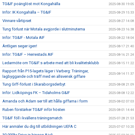
TG&IF poänglöst mot Kongahälla
2025-08-30 19:05
Inför: IK Kongahälla – TG&IF
2025-08-29 15:33
Vinnare vårtipset
2025-08-27 14:08
Tung förlust när Motala avgjorde i slutminuterna
2025-08-23 16:38
Inför: TG&IF - Motala AIF
2025-08-22 18:04
Äntligen seger igen!
2025-08-17 21:40
Inför: TG&IF – Herrestads AIF
2025-08-16 21:24
Ledarmöte om TG&IF:s arbete med att bli kvalitetsklubb
2025-08-15 11:22
Rapport från P15-lagets läger i Varberg: Träningar,
2025-08-14 11:37
lagbyggande och träff med en allsvensk giffare
Tung Giff-förlust i Skaraborgsderbyt
2025-08-08 21:09
Inför: Lidköpings FK – Tidaholms G&IF
2025-08-08 12:22
Amanda och Adam ser till att hålla giffarna i form
2025-08-02 07:03
Ruben förstärker TG&IF inför hösten
2025-08-01 14:44
TG&IF föll i kvällens träningsmatch
2025-07-28 21:53
Här anmäler du dig till utbildningen UEFA C
2025-07-07 10:20
30.000kr Drive in bingon 8 juli