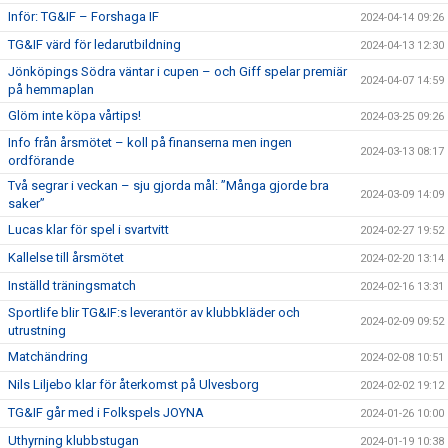
Inför: TG&IF – Forshaga IF
2024-04-14 09:26
TG&IF värd för ledarutbildning
2024-04-13 12:30
Jönköpings Södra väntar i cupen – och Giff spelar premiär
2024-04-07 14:59
på hemmaplan
Glöm inte köpa vårtips!
2024-03-25 09:26
Info från årsmötet – koll på finanserna men ingen
2024-03-13 08:17
ordförande
Två segrar i veckan – sju gjorda mål: ”Många gjorde bra
2024-03-09 14:09
saker”
Lucas klar för spel i svartvitt
2024-02-27 19:52
Kallelse till årsmötet
2024-02-20 13:14
Inställd träningsmatch
2024-02-16 13:31
Sportlife blir TG&IF:s leverantör av klubbkläder och
2024-02-09 09:52
utrustning
Matchändring
2024-02-08 10:51
Nils Liljebo klar för återkomst på Ulvesborg
2024-02-02 19:12
TG&IF går med i Folkspels JOYNA
2024-01-26 10:00
Uthyrning klubbstugan
2024-01-19 10:38