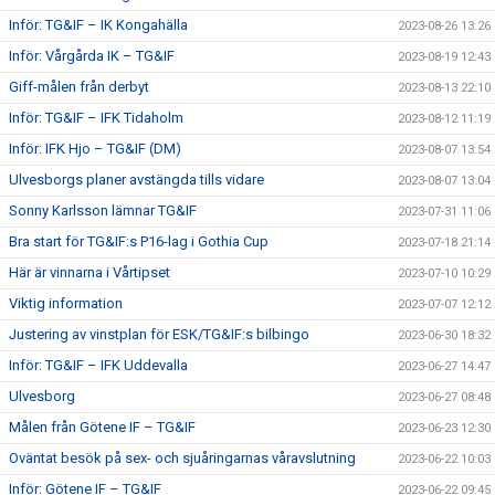
Inför: TG&IF – IK Kongahälla
2023-08-26 13:26
Inför: Vårgårda IK – TG&IF
2023-08-19 12:43
Giff-målen från derbyt
2023-08-13 22:10
Inför: TG&IF – IFK Tidaholm
2023-08-12 11:19
Inför: IFK Hjo – TG&IF (DM)
2023-08-07 13:54
Ulvesborgs planer avstängda tills vidare
2023-08-07 13:04
Sonny Karlsson lämnar TG&IF
2023-07-31 11:06
Bra start för TG&IF:s P16-lag i Gothia Cup
2023-07-18 21:14
Här är vinnarna i Vårtipset
2023-07-10 10:29
Viktig information
2023-07-07 12:12
Justering av vinstplan för ESK/TG&IF:s bilbingo
2023-06-30 18:32
Inför: TG&IF – IFK Uddevalla
2023-06-27 14:47
Ulvesborg
2023-06-27 08:48
Målen från Götene IF – TG&IF
2023-06-23 12:30
Oväntat besök på sex- och sjuåringarnas våravslutning
2023-06-22 10:03
Inför: Götene IF – TG&IF
2023-06-22 09:45