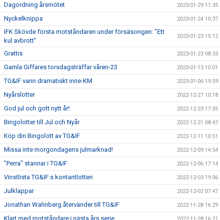
Dagordning årsmötet
2023-01-29 11:35
Nyckelknippa
2023-01-24 10:37
IFK Skövde första motståndaren under försäsongen: ”Ett
2023-01-23 15:12
kul avbrott”
Grattis
2023-01-23 08:33
Gamla Giffares torsdagsträffar våren-23
2023-01-13 10:01
TG&IF vann dramatiskt inne-KM
2023-01-06 19:59
Nyårslotter
2022-12-27 10:18
God jul och gott nytt år!
2022-12-23 17:05
Bingolotter till Jul och Nyår
2022-12-21 08:47
Köp din Bingolott av TG&IF
2022-12-11 10:51
Missa inte morgondagens julmarknad!
2022-12-09 14:54
”Perra” stannar i TG&IF
2022-12-06 17:14
Vinstlista TG&IF:s kontantlotteri
2022-12-03 19:06
Julklappar
2022-12-02 07:47
Jonathan Wahnberg återvänder till TG&IF
2022-11-28 16:29
Klart med motståndare i nästa års serie
2022-11-28 16:21