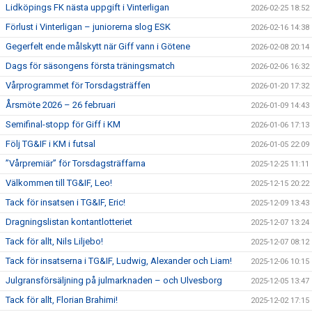
Lidköpings FK nästa uppgift i Vinterligan
2026-02-25 18:52
Förlust i Vinterligan – juniorerna slog ESK
2026-02-16 14:38
Gegerfelt ende målskytt när Giff vann i Götene
2026-02-08 20:14
Dags för säsongens första träningsmatch
2026-02-06 16:32
Vårprogrammet för Torsdagsträffen
2026-01-20 17:32
Årsmöte 2026 – 26 februari
2026-01-09 14:43
Semifinal-stopp för Giff i KM
2026-01-06 17:13
Följ TG&IF i KM i futsal
2026-01-05 22:09
”Vårpremiär” för Torsdagsträffarna
2025-12-25 11:11
Välkommen till TG&IF, Leo!
2025-12-15 20:22
Tack för insatsen i TG&IF, Eric!
2025-12-09 13:43
Dragningslistan kontantlotteriet
2025-12-07 13:24
Tack för allt, Nils Liljebo!
2025-12-07 08:12
Tack för insatserna i TG&IF, Ludwig, Alexander och Liam!
2025-12-06 10:15
Julgransförsäljning på julmarknaden – och Ulvesborg
2025-12-05 13:47
Tack för allt, Florian Brahimi!
2025-12-02 17:15