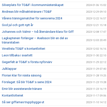
Silverplats för TG&IF i kommunmästerskapet
2024-01-06 15:02
Andreas blir målvaktstränare i TG&IF
2023-12-29 09:10
Vårens träningsmatcher för seniorerna 2024
2023-12-22 16:57
God jul och gott nytt år
2023-12-21 15:18
Johannes och Valmir – två återvändare klara för Giff
2023-12-08 17:47
Lagkaptenen förlänger – Axelsson blir en del av
2023-12-03 20:49
tränarstaben
Vinstlista TG&IF:s kontantlotteri
2023-12-02 16:16
Leon tillbaka i svartvitt
2023-11-30 22:10
Gegerfelt är TG&IF:s första nyförvärv
2023-11-29 22:12
Julklappar
2023-11-29 07:40
Florian klar för nästa säsong
2023-11-28 19:25
Förslaget: Så blir TG&IF:s serie 2024
2023-11-23 19:28
Emir blir assisterande tränare
2023-11-23 16:19
Kontantlotteriet
2023-11-17 09:06
Så ser giffarnas truppbygge ut
2023-11-10 14:12