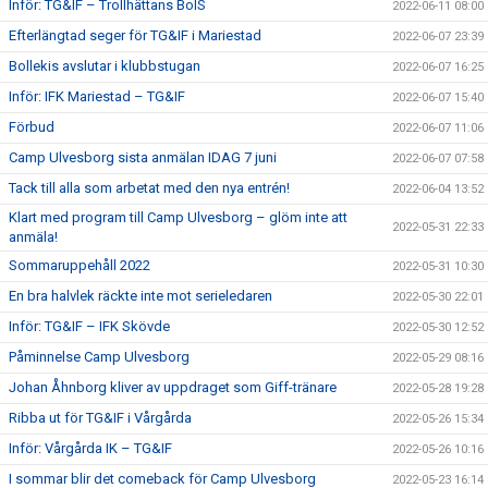
Inför: TG&IF – Trollhättans BoIS
2022-06-11 08:00
Efterlängtad seger för TG&IF i Mariestad
2022-06-07 23:39
Bollekis avslutar i klubbstugan
2022-06-07 16:25
Inför: IFK Mariestad – TG&IF
2022-06-07 15:40
Förbud
2022-06-07 11:06
Camp Ulvesborg sista anmälan IDAG 7 juni
2022-06-07 07:58
Tack till alla som arbetat med den nya entrén!
2022-06-04 13:52
Klart med program till Camp Ulvesborg – glöm inte att
2022-05-31 22:33
anmäla!
Sommaruppehåll 2022
2022-05-31 10:30
En bra halvlek räckte inte mot serieledaren
2022-05-30 22:01
Inför: TG&IF – IFK Skövde
2022-05-30 12:52
Påminnelse Camp Ulvesborg
2022-05-29 08:16
Johan Åhnborg kliver av uppdraget som Giff-tränare
2022-05-28 19:28
Ribba ut för TG&IF i Vårgårda
2022-05-26 15:34
Inför: Vårgårda IK – TG&IF
2022-05-26 10:16
I sommar blir det comeback för Camp Ulvesborg
2022-05-23 16:14