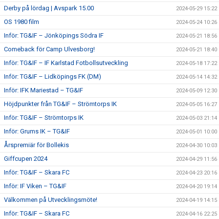
Derby på lördag | Avspark 15.00
2024-05-29 15:22
OS 1980 film
2024-05-24 10:26
Inför: TG&IF – Jönköpings Södra IF
2024-05-21 18:56
Comeback för Camp Ulvesborg!
2024-05-21 18:40
Inför: TG&IF – IF Karlstad Fotbollsutveckling
2024-05-18 17:22
Inför: TG&IF – Lidköpings FK (DM)
2024-05-14 14:32
Inför: IFK Mariestad – TG&IF
2024-05-09 12:30
Höjdpunkter från TG&IF – Strömtorps IK
2024-05-05 16:27
Inför: TG&IF – Strömtorps IK
2024-05-03 21:14
Inför: Grums IK – TG&IF
2024-05-01 10:00
Årspremiär för Bollekis
2024-04-30 10:03
Giffcupen 2024
2024-04-29 11:56
Inför: TG&IF – Skara FC
2024-04-23 20:16
Inför: IF Viken – TG&IF
2024-04-20 19:14
Välkommen på Utvecklingsmöte!
2024-04-19 14:15
Inför: TG&IF – Skara FC
2024-04-16 22:25