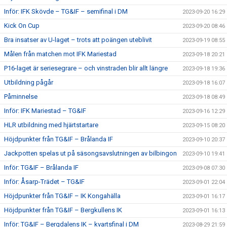
Inför: IFK Skövde – TG&IF – semifinal i DM
2023-09-20 16:29
Kick On Cup
2023-09-20 08:46
Bra insatser av U-laget – trots att poängen uteblivit
2023-09-19 08:55
Målen från matchen mot IFK Mariestad
2023-09-18 20:21
P16-laget är seriesegrare – och vinstraden blir allt längre
2023-09-18 19:36
Utbildning pågår
2023-09-18 16:07
Påminnelse
2023-09-18 08:49
Inför: IFK Mariestad – TG&IF
2023-09-16 12:29
HLR utbildning med hjärtstartare
2023-09-15 08:20
Höjdpunkter från TG&IF – Brålanda IF
2023-09-10 20:37
Jackpotten spelas ut på säsongsavslutningen av bilbingon
2023-09-10 19:41
Inför: TG&IF – Brålanda IF
2023-09-08 07:30
Inför: Åsarp-Trädet – TG&IF
2023-09-01 22:04
Höjdpunkter från TG&IF – IK Kongahälla
2023-09-01 16:17
Höjdpunkter från TG&IF – Bergkullens IK
2023-09-01 16:13
Inför: TG&IF – Bergdalens IK – kvartsfinal i DM
2023-08-29 21:59