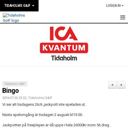
TIDAHOLMS G&IF
LOGGA IN
HEM
FÖRENINGSKALENDERN
NYHETER
KLUBBSTUGAN
KONTAKT
Tidaholms G&IF
<
>
Bingo
FÖRENINGEN
2016-07-26 23:22, Tidaholms G&IF
SOUVENIRER
Vi ser att tisdagens 26/6 ,jackpott inte spelades ut.
Nästa spelomgång är tisdagen 2 augusti kl19.00.
GAMLA GIFFS TORSDAGSTRÄFFAR
Jackpotten på freeplayen är då uppe i hela 26000kr inom 56 drag.
MATCHER