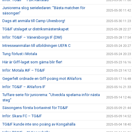
2025-05-30 17:00
Juniorerna slog serieledaren: ”Bästa matchen för
2025-05-30 11:42
säsongen”
Dags att anmäla till Camp Ulvesborg!
2025-05-30 11:23
TG&IF utslaget ur distriksmästerskapet
2025-05-28 22:27
Inför: TG&IF – Vänersborgs IF (DM)
2025-05-28 17:54
Intresseanmälan till utbildningen UEFA C
2025-05-24 20:27
Tung förlust i Motala
2025-05-24 20:23
Här är Giff-laget som gärna blir fler!
2025-05-23 16:16
Inför: Motala AIF – TG&IF
2025-05-23 14:12
Gegerfelt ordnade en Giff-poäng mot Ahlafors
2025-05-17 16:48
Inför: TG&IF – Ahlafors IF
2025-05-16 21:33
Tuffare serie för juniorerna: ”Utveckla spelarna inför nästa
2025-05-14 12:46
steg”
Säsongens första bortavinst för TG&IF
2025-05-09 21:44
Inför: Skara FC – TG&IF
2025-05-09 14:52
TG&IF kunde inte sno poäng av Kongahälla
2025-05-04 18:40