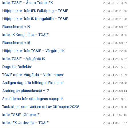
Inför: TG&IF – Åsarp-Trädet FK
2023-05-12 13:59
Höjdpunkter från IFK Falköping – TG&IF
2023-05-08 21:36
Höjdpunkter från IK Kongahälla – TG&IF
2023-05-08 21:28
Planschemat v19
2023-05-08 08:32
Inför: IK Kongahälla – TG&IF
2023-05-07 10:55
Planschemat v18
2023-05-02 08:57
Höjdpunkter från TG&IF – Vårgårda IK
2023-04-29 22:36
Inför: TG&IF – Vårgårda IK
2023-04-28 16:52
Dags för Bollekis!
2023-04-27 15:21
TG&IF möter Vårgårda – Välkommen!
2023-04-27 14:09
Äntligen dags för bilbingo i Ekedalen!
2023-04-26 20:58
Ändring av planschemat v17
2023-04-26 08:14
Se bilderna från söndagens cupspel!
2023-04-23 18:51
Tack alla ni som varit en del av Giffcupen 2023!
2023-04-23 18:00
Inför TG&IF - Götene IF
2023-04-14 07:15
Inför: IFK Uddevalla – TG&IF
2023-04-06 11:37