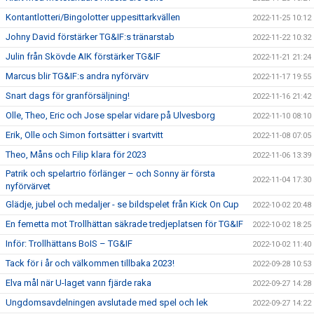
Kontantlotteri/Bingolotter uppesittarkvällen
2022-11-25 10:12
Johny David förstärker TG&IF:s tränarstab
2022-11-22 10:32
Julin från Skövde AIK förstärker TG&IF
2022-11-21 21:24
Marcus blir TG&IF:s andra nyförvärv
2022-11-17 19:55
Snart dags för granförsäljning!
2022-11-16 21:42
Olle, Theo, Eric och Jose spelar vidare på Ulvesborg
2022-11-10 08:10
Erik, Olle och Simon fortsätter i svartvitt
2022-11-08 07:05
Theo, Måns och Filip klara för 2023
2022-11-06 13:39
Patrik och spelartrio förlänger – och Sonny är första
2022-11-04 17:30
nyförvärvet
Glädje, jubel och medaljer - se bildspelet från Kick On Cup
2022-10-02 20:48
En femetta mot Trollhättan säkrade tredjeplatsen för TG&IF
2022-10-02 18:25
Inför: Trollhättans BoIS – TG&IF
2022-10-02 11:40
Tack för i år och välkommen tillbaka 2023!
2022-09-28 10:53
Elva mål när U-laget vann fjärde raka
2022-09-27 14:28
Ungdomsavdelningen avslutade med spel och lek
2022-09-27 14:22