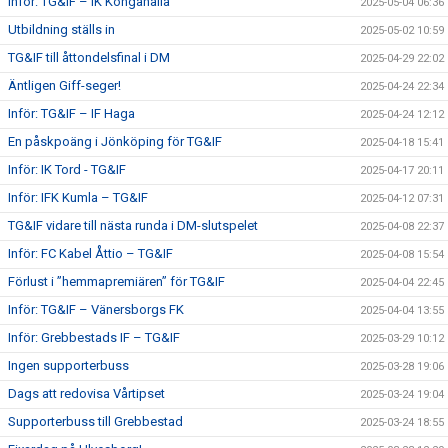
Inför: TG&IF – IK Kongahälla
2025-05-04 06:36
Utbildning ställs in
2025-05-02 10:59
TG&IF till åttondelsfinal i DM
2025-04-29 22:02
Äntligen Giff-seger!
2025-04-24 22:34
Inför: TG&IF – IF Haga
2025-04-24 12:12
En påskpoäng i Jönköping för TG&IF
2025-04-18 15:41
Inför: IK Tord - TG&IF
2025-04-17 20:11
Inför: IFK Kumla – TG&IF
2025-04-12 07:31
TG&IF vidare till nästa runda i DM-slutspelet
2025-04-08 22:37
Inför: FC Kabel Åttio – TG&IF
2025-04-08 15:54
Förlust i ”hemmapremiären” för TG&IF
2025-04-04 22:45
Inför: TG&IF – Vänersborgs FK
2025-04-04 13:55
Inför: Grebbestads IF – TG&IF
2025-03-29 10:12
Ingen supporterbuss
2025-03-28 19:06
Dags att redovisa Vårtipset
2025-03-24 19:04
Supporterbuss till Grebbestad
2025-03-24 18:55