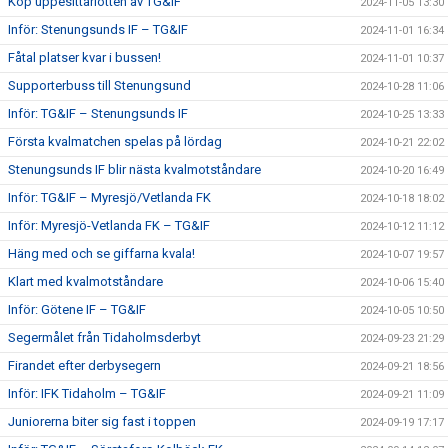
Köp uppesittarlotten av TG&IF
2024-11-05 13:30
Inför: Stenungsunds IF – TG&IF
2024-11-01 16:34
Fåtal platser kvar i bussen!
2024-11-01 10:37
Supporterbuss till Stenungsund
2024-10-28 11:06
Inför: TG&IF – Stenungsunds IF
2024-10-25 13:33
Första kvalmatchen spelas på lördag
2024-10-21 22:02
Stenungsunds IF blir nästa kvalmotståndare
2024-10-20 16:49
Inför: TG&IF – Myresjö/Vetlanda FK
2024-10-18 18:02
Inför: Myresjö-Vetlanda FK – TG&IF
2024-10-12 11:12
Häng med och se giffarna kvala!
2024-10-07 19:57
Klart med kvalmotståndare
2024-10-06 15:40
Inför: Götene IF – TG&IF
2024-10-05 10:50
Segermålet från Tidaholmsderbyt
2024-09-23 21:29
Firandet efter derbysegern
2024-09-21 18:56
Inför: IFK Tidaholm – TG&IF
2024-09-21 11:09
Juniorerna biter sig fast i toppen
2024-09-19 17:17