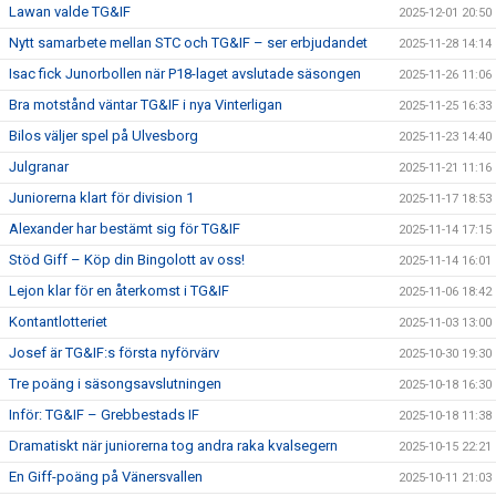
Lawan valde TG&IF
2025-12-01 20:50
Nytt samarbete mellan STC och TG&IF – ser erbjudandet
2025-11-28 14:14
Isac fick Junorbollen när P18-laget avslutade säsongen
2025-11-26 11:06
Bra motstånd väntar TG&IF i nya Vinterligan
2025-11-25 16:33
Bilos väljer spel på Ulvesborg
2025-11-23 14:40
Julgranar
2025-11-21 11:16
Juniorerna klart för division 1
2025-11-17 18:53
Alexander har bestämt sig för TG&IF
2025-11-14 17:15
Stöd Giff – Köp din Bingolott av oss!
2025-11-14 16:01
Lejon klar för en återkomst i TG&IF
2025-11-06 18:42
Kontantlotteriet
2025-11-03 13:00
Josef är TG&IF:s första nyförvärv
2025-10-30 19:30
Tre poäng i säsongsavslutningen
2025-10-18 16:30
Inför: TG&IF – Grebbestads IF
2025-10-18 11:38
Dramatiskt när juniorerna tog andra raka kvalsegern
2025-10-15 22:21
En Giff-poäng på Vänersvallen
2025-10-11 21:03