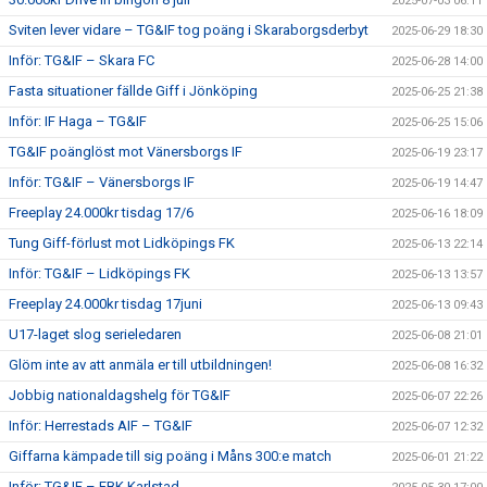
2025-07-03 06:11
Sviten lever vidare – TG&IF tog poäng i Skaraborgsderbyt
2025-06-29 18:30
Inför: TG&IF – Skara FC
2025-06-28 14:00
Fasta situationer fällde Giff i Jönköping
2025-06-25 21:38
Inför: IF Haga – TG&IF
2025-06-25 15:06
TG&IF poänglöst mot Vänersborgs IF
2025-06-19 23:17
Inför: TG&IF – Vänersborgs IF
2025-06-19 14:47
Freeplay 24.000kr tisdag 17/6
2025-06-16 18:09
Tung Giff-förlust mot Lidköpings FK
2025-06-13 22:14
Inför: TG&IF – Lidköpings FK
2025-06-13 13:57
Freeplay 24.000kr tisdag 17juni
2025-06-13 09:43
U17-laget slog serieledaren
2025-06-08 21:01
Glöm inte av att anmäla er till utbildningen!
2025-06-08 16:32
Jobbig nationaldagshelg för TG&IF
2025-06-07 22:26
Inför: Herrestads AIF – TG&IF
2025-06-07 12:32
Giffarna kämpade till sig poäng i Måns 300:e match
2025-06-01 21:22
Inför: TG&IF – FBK Karlstad