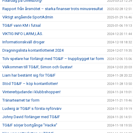
Fixardag på Ulvesborg!
2025-03-23 12:29
Rapport från årsmötet – starka finanser trots minusresultat
2025-02-28 12:51
Viktigt angående SportAdmin
2025-01-29 16:46
TG&IF vann KM i futsal
2025-01-06 19:13
VIKTIG INFO LARM,LÄS.
2024-12-20 11:44
Informationskväll droger
2024-12-18 18:32
Dragningslista kontantlotteriet 2024
2024-12-07 19:35
Tolv spelare har förlängt med TG&IF – truppbygget tar form
2024-12-06 15:06
Välkommen till TG&IF, Simon och Gustav!
2024-12-03 20:03
Liam har bestämt sig för TG&IF
2024-11-28 20:22
Stöd TG&IF – köp kontantlotten!
2024-11-28 13:50
Vintererbjudande i klubbshoppen!
2024-11-24 19:01
Tränarteamet tar form
2024-11-21 19:46
Ludwig är TG&IF:s första nyförvärv
2024-11-20 19:19
Johny David förlänger med TG&IF
2024-11-20 14:51
TG&IF sörjer bortgånge ”Hacke”
2024-11-18 19:55