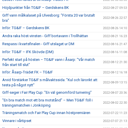
Höjdpunkter från TG&IF – Gerdskens BK
2022-08-27 09:53
Giff vann målkalaset på Ulvesborg: ”Första 20 var brutalt
2022-08-26 22:57
bra”
Inför: TG&IF – Gerdskens BK
2022-08-26 14:10
Andra raka höst-vinsten - Giff bortavann i Trollhättan
2022-08-21 16:23
Respass i kvartsfinalen - Giff utslaget ur DM
2022-08-16 21:47
Inför: TG&IF – IFK Skövde (DM)
2022-08-16 11:08
Perfekt start på hösten – TG&IF vann i Åsarp: ”Vår match
2022-08-12 21:30
från start till slut”
Inför: Åsarp-Trädet FK – TG&IF
2022-08-12 16:18
Arvid förstärker TG&IF:s målvaktssida: ”Kul och lärorikt att
2022-08-09 13:15
testa på något nytt”
Giff-seger i Fair Play Cup: ”En väl genomförd turnering”
2022-08-07 20:36
”En bra match mot ett bra motstånd” – Men TG&IF föll i
2022-08-02 22:30
träningsmatchen i Jönköping
Träningsmatch och Fair Play Cup innan höstpremiären
2022-07-22 11:23
Vinnare i vårtipset
2022-07-07 21:13