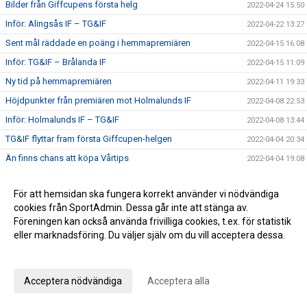
Bilder från Giffcupens första helg
2022-04-24 15:50
Inför: Alingsås IF – TG&IF
2022-04-22 13:27
Sent mål räddade en poäng i hemmapremiären
2022-04-15 16:08
Inför: TG&IF – Brålanda IF
2022-04-15 11:09
Ny tid på hemmapremiären
2022-04-11 19:33
Höjdpunkter från premiären mot Holmalunds IF
2022-04-08 22:53
Inför: Holmalunds IF – TG&IF
2022-04-08 13:44
TG&IF flyttar fram första Giffcupen-helgen
2022-04-04 20:34
Än finns chans att köpa Vårtips
2022-04-04 19:08
Välkommen till vår nya hemsida
2022-04-04 10:15
För att hemsidan ska fungera korrekt använder vi nödvändiga
Inför: TG&IF – Götene IF (träningsmatch)
2022-04-01 17:10
cookies från SportAdmin. Dessa går inte att stänga av.
Bra årspremiär av juniorlaget mot Folkabo
2022-03-24 16:48
Föreningen kan också använda frivilliga cookies, t.ex. för statistik
INFO Nya huvudentrèn
eller marknadsföring. Du väljer själv om du vill acceptera dessa.
2022-03-24 12:27
Anpassa dina val
Entrèn
2022-03-15 08:41
Inför: Husqvarna FF – TG&IF
2022-03-12 10:50
Acceptera nödvändiga
Acceptera alla
Inför: TG&IF – IK Gauthiod (träningsmatch)
2022-03-05 07:33