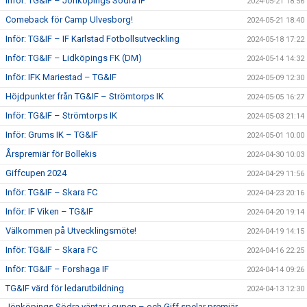
Inför: TG&IF – Jönköpings Södra IF
2024-05-21 18:56
Comeback för Camp Ulvesborg!
2024-05-21 18:40
Inför: TG&IF – IF Karlstad Fotbollsutveckling
2024-05-18 17:22
Inför: TG&IF – Lidköpings FK (DM)
2024-05-14 14:32
Inför: IFK Mariestad – TG&IF
2024-05-09 12:30
Höjdpunkter från TG&IF – Strömtorps IK
2024-05-05 16:27
Inför: TG&IF – Strömtorps IK
2024-05-03 21:14
Inför: Grums IK – TG&IF
2024-05-01 10:00
Årspremiär för Bollekis
2024-04-30 10:03
Giffcupen 2024
2024-04-29 11:56
Inför: TG&IF – Skara FC
2024-04-23 20:16
Inför: IF Viken – TG&IF
2024-04-20 19:14
Välkommen på Utvecklingsmöte!
2024-04-19 14:15
Inför: TG&IF – Skara FC
2024-04-16 22:25
Inför: TG&IF – Forshaga IF
2024-04-14 09:26
TG&IF värd för ledarutbildning
2024-04-13 12:30
Jönköpings Södra väntar i cupen – och Giff spelar premiär