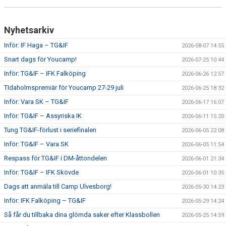
CUPER ARBETSBESKRIVNING
Nyhetsarkiv
PLANSCHEMA
Inför: IF Haga – TG&IF
2026-08-07 14:55
Snart dags för Youcamp!
2026-07-25 10:44
Inför: TG&IF – IFK Falköping
2026-06-26 12:57
TIdaholmspremiär för Youcamp 27-29 juli
2026-06-25 18:32
Inför: Vara SK – TG&IF
2026-06-17 16:07
Inför: TG&IF – Assyriska IK
2026-06-11 15:20
Tung TG&IF-förlust i seriefinalen
2026-06-05 22:08
Inför: TG&IF – Vara SK
2026-06-05 11:54
Respass för TG&IF i DM-åttondelen
2026-06-01 21:34
Inför: TG&IF – IFK Skövde
2026-06-01 10:35
Dags att anmäla till Camp Ulvesborg!
2026-05-30 14:23
Inför: IFK Falköping – TG&IF
2026-05-29 14:24
Så får du tillbaka dina glömda saker efter Klassbollen
2026-05-25 14:59