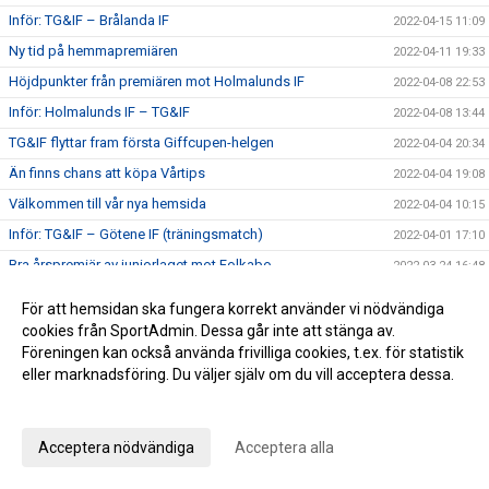
Inför: TG&IF – Brålanda IF
2022-04-15 11:09
Ny tid på hemmapremiären
2022-04-11 19:33
Höjdpunkter från premiären mot Holmalunds IF
2022-04-08 22:53
Inför: Holmalunds IF – TG&IF
2022-04-08 13:44
TG&IF flyttar fram första Giffcupen-helgen
2022-04-04 20:34
Än finns chans att köpa Vårtips
2022-04-04 19:08
Välkommen till vår nya hemsida
2022-04-04 10:15
Inför: TG&IF – Götene IF (träningsmatch)
2022-04-01 17:10
Bra årspremiär av juniorlaget mot Folkabo
2022-03-24 16:48
INFO Nya huvudentrèn
2022-03-24 12:27
För att hemsidan ska fungera korrekt använder vi nödvändiga
Entrèn
2022-03-15 08:41
cookies från SportAdmin. Dessa går inte att stänga av.
Föreningen kan också använda frivilliga cookies, t.ex. för statistik
Inför: Husqvarna FF – TG&IF
2022-03-12 10:50
eller marknadsföring. Du väljer själv om du vill acceptera dessa.
Inför: TG&IF – IK Gauthiod (träningsmatch)
2022-03-05 07:33
Anpassa dina val
Inför: TG&IF – Vänersborgs FK (träningsmatch)
2022-02-25 20:12
Stadgeändringar och plusresultat – nyheterna från
Acceptera nödvändiga
Acceptera alla
2022-02-24 11:41
årsmötet