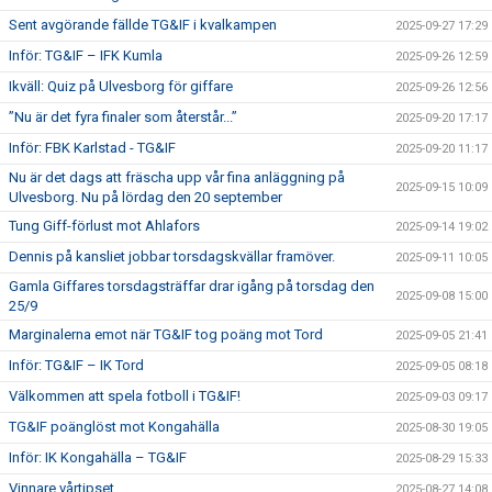
Sent avgörande fällde TG&IF i kvalkampen
2025-09-27 17:29
Inför: TG&IF – IFK Kumla
2025-09-26 12:59
Ikväll: Quiz på Ulvesborg för giffare
2025-09-26 12:56
”Nu är det fyra finaler som återstår...”
2025-09-20 17:17
Inför: FBK Karlstad - TG&IF
2025-09-20 11:17
Nu är det dags att fräscha upp vår fina anläggning på
2025-09-15 10:09
Ulvesborg. Nu på lördag den 20 september
Tung Giff-förlust mot Ahlafors
2025-09-14 19:02
Dennis på kansliet jobbar torsdagskvällar framöver.
2025-09-11 10:05
Gamla Giffares torsdagsträffar drar igång på torsdag den
2025-09-08 15:00
25/9
Marginalerna emot när TG&IF tog poäng mot Tord
2025-09-05 21:41
Inför: TG&IF – IK Tord
2025-09-05 08:18
Välkommen att spela fotboll i TG&IF!
2025-09-03 09:17
TG&IF poänglöst mot Kongahälla
2025-08-30 19:05
Inför: IK Kongahälla – TG&IF
2025-08-29 15:33
Vinnare vårtipset
2025-08-27 14:08