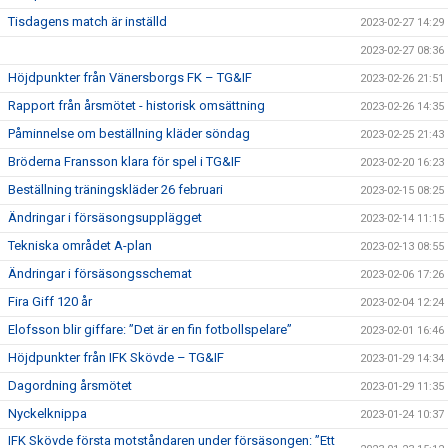
Tisdagens match är inställd
2023-02-27 14:29
2023-02-27 08:36
Höjdpunkter från Vänersborgs FK – TG&IF
2023-02-26 21:51
Rapport från årsmötet - historisk omsättning
2023-02-26 14:35
Påminnelse om beställning kläder söndag
2023-02-25 21:43
Bröderna Fransson klara för spel i TG&IF
2023-02-20 16:23
Beställning träningskläder 26 februari
2023-02-15 08:25
Ändringar i försäsongsupplägget
2023-02-14 11:15
Tekniska området A-plan
2023-02-13 08:55
Ändringar i försäsongsschemat
2023-02-06 17:26
Fira Giff 120 år
2023-02-04 12:24
Elofsson blir giffare: ”Det är en fin fotbollspelare”
2023-02-01 16:46
Höjdpunkter från IFK Skövde – TG&IF
2023-01-29 14:34
Dagordning årsmötet
2023-01-29 11:35
Nyckelknippa
2023-01-24 10:37
IFK Skövde första motståndaren under försäsongen: ”Ett