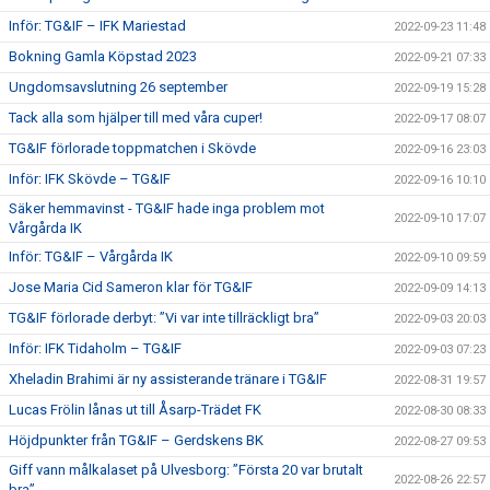
Inför: TG&IF – IFK Mariestad
2022-09-23 11:48
Bokning Gamla Köpstad 2023
2022-09-21 07:33
Ungdomsavslutning 26 september
2022-09-19 15:28
Tack alla som hjälper till med våra cuper!
2022-09-17 08:07
TG&IF förlorade toppmatchen i Skövde
2022-09-16 23:03
Inför: IFK Skövde – TG&IF
2022-09-16 10:10
Säker hemmavinst - TG&IF hade inga problem mot
2022-09-10 17:07
Vårgårda IK
Inför: TG&IF – Vårgårda IK
2022-09-10 09:59
Jose Maria Cid Sameron klar för TG&IF
2022-09-09 14:13
TG&IF förlorade derbyt: ”Vi var inte tillräckligt bra”
2022-09-03 20:03
Inför: IFK Tidaholm – TG&IF
2022-09-03 07:23
Xheladin Brahimi är ny assisterande tränare i TG&IF
2022-08-31 19:57
Lucas Frölin lånas ut till Åsarp-Trädet FK
2022-08-30 08:33
Höjdpunkter från TG&IF – Gerdskens BK
2022-08-27 09:53
Giff vann målkalaset på Ulvesborg: ”Första 20 var brutalt
2022-08-26 22:57
bra”