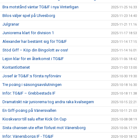
Bra motstånd väntar TG&IF i nya Vinterligan
2025-11-25 16:33
Bilos väljer spel på Ulvesborg
2025-11-23 14:40
Julgranar
2025-11-21 11:16
Juniorerna klart för division 1
2025-11-17 18:53
Alexander har bestämt sig för TG&IF
2025-11-14 17:15
Stöd Giff – Köp din Bingolott av oss!
2025-11-14 16:01
Lejon klar för en återkomst i TG&IF
2025-11-06 18:42
Kontantlotteriet
2025-11-03 13:00
Josef är TG&IF:s första nyförvärv
2025-10-30 19:30
Tre poäng i säsongsavslutningen
2025-10-18 16:30
Inför: TG&IF – Grebbestads IF
2025-10-18 11:38
Dramatiskt när juniorerna tog andra raka kvalsegern
2025-10-15 22:21
En Giff-poäng på Vänersvallen
2025-10-11 21:03
Kioskvaror till salu efter Kick On Cup
2025-10-08 08:19
Sista chansen ute efter förlust mot Vänersborg
2025-10-06 17:09
Inför: Vänersborgs IF - TG&IF
2025-10-03 18:12