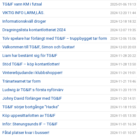
TG&IF vann KM i futsal
2025-01-06 19:13
VIKTIG INFO LARM,LÄS.
2024-12-20 11:44
Informationskväll droger
2024-12-18 18:32
Dragningslista kontantlotteriet 2024
2024-12-07 19:35
Tolv spelare har förlängt med TG&IF – truppbygget tar form
2024-12-06 15:06
Välkommen till TG&IF, Simon och Gustav!
2024-12-03 20:03
Liam har bestämt sig för TG&IF
2024-11-28 20:22
Stöd TG&IF – köp kontantlotten!
2024-11-28 13:50
Vintererbjudande i klubbshoppen!
2024-11-24 19:01
Tränarteamet tar form
2024-11-21 19:46
Ludwig är TG&IF:s första nyförvärv
2024-11-20 19:19
Johny David förlänger med TG&IF
2024-11-20 14:51
TG&IF sörjer bortgånge ”Hacke”
2024-11-18 19:55
Köp uppesittarlotten av TG&IF
2024-11-05 13:30
Inför: Stenungsunds IF – TG&IF
2024-11-01 16:34
Fåtal platser kvar i bussen!
2024-11-01 10:37