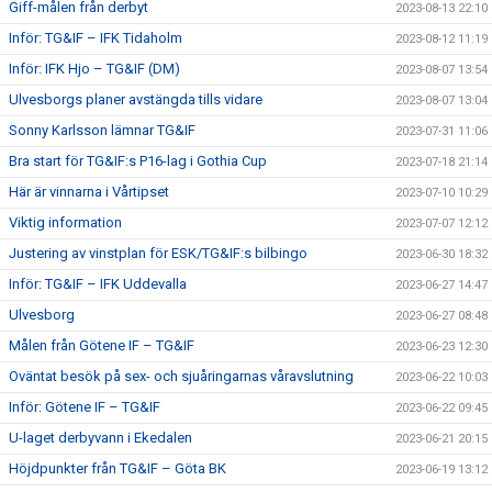
Giff-målen från derbyt
2023-08-13 22:10
Inför: TG&IF – IFK Tidaholm
2023-08-12 11:19
Inför: IFK Hjo – TG&IF (DM)
2023-08-07 13:54
Ulvesborgs planer avstängda tills vidare
2023-08-07 13:04
Sonny Karlsson lämnar TG&IF
2023-07-31 11:06
Bra start för TG&IF:s P16-lag i Gothia Cup
2023-07-18 21:14
Här är vinnarna i Vårtipset
2023-07-10 10:29
Viktig information
2023-07-07 12:12
Justering av vinstplan för ESK/TG&IF:s bilbingo
2023-06-30 18:32
Inför: TG&IF – IFK Uddevalla
2023-06-27 14:47
Ulvesborg
2023-06-27 08:48
Målen från Götene IF – TG&IF
2023-06-23 12:30
Oväntat besök på sex- och sjuåringarnas våravslutning
2023-06-22 10:03
Inför: Götene IF – TG&IF
2023-06-22 09:45
U-laget derbyvann i Ekedalen
2023-06-21 20:15
Höjdpunkter från TG&IF – Göta BK
2023-06-19 13:12