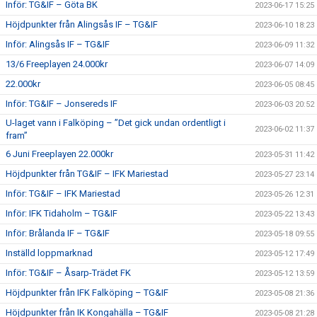
Inför: TG&IF – Göta BK
2023-06-17 15:25
Höjdpunkter från Alingsås IF – TG&IF
2023-06-10 18:23
Inför: Alingsås IF – TG&IF
2023-06-09 11:32
13/6 Freeplayen 24.000kr
2023-06-07 14:09
22.000kr
2023-06-05 08:45
Inför: TG&IF – Jonsereds IF
2023-06-03 20:52
U-laget vann i Falköping – ”Det gick undan ordentligt i
2023-06-02 11:37
fram”
6 Juni Freeplayen 22.000kr
2023-05-31 11:42
Höjdpunkter från TG&IF – IFK Mariestad
2023-05-27 23:14
Inför: TG&IF – IFK Mariestad
2023-05-26 12:31
Inför: IFK Tidaholm – TG&IF
2023-05-22 13:43
Inför: Brålanda IF – TG&IF
2023-05-18 09:55
Inställd loppmarknad
2023-05-12 17:49
Inför: TG&IF – Åsarp-Trädet FK
2023-05-12 13:59
Höjdpunkter från IFK Falköping – TG&IF
2023-05-08 21:36
Höjdpunkter från IK Kongahälla – TG&IF
2023-05-08 21:28