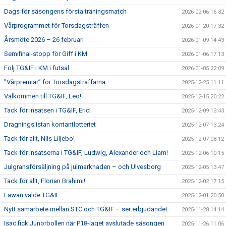
Dags för säsongens första träningsmatch
2026-02-06 16:32
Vårprogrammet för Torsdagsträffen
2026-01-20 17:32
Årsmöte 2026 – 26 februari
2026-01-09 14:43
Semifinal-stopp för Giff i KM
2026-01-06 17:13
Följ TG&IF i KM i futsal
2026-01-05 22:09
”Vårpremiär” för Torsdagsträffarna
2025-12-25 11:11
Välkommen till TG&IF, Leo!
2025-12-15 20:22
Tack för insatsen i TG&IF, Eric!
2025-12-09 13:43
Dragningslistan kontantlotteriet
2025-12-07 13:24
Tack för allt, Nils Liljebo!
2025-12-07 08:12
Tack för insatserna i TG&IF, Ludwig, Alexander och Liam!
2025-12-06 10:15
Julgransförsäljning på julmarknaden – och Ulvesborg
2025-12-05 13:47
Tack för allt, Florian Brahimi!
2025-12-02 17:15
Lawan valde TG&IF
2025-12-01 20:50
Nytt samarbete mellan STC och TG&IF – ser erbjudandet
2025-11-28 14:14
Isac fick Junorbollen när P18-laget avslutade säsongen
2025-11-26 11:06