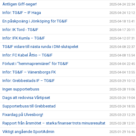
Äntligen Giff-seger!
2025-04-24 22:34
Inför: TG&IF – IF Haga
2025-04-24 12:12
En påskpoäng i Jönköping för TG&IF
2025-04-18 15:41
Inför: IK Tord - TG&IF
2025-04-17 20:11
Inför: IFK Kumla – TG&IF
2025-04-12 07:31
TG&IF vidare till nästa runda i DM-slutspelet
2025-04-08 22:37
Inför: FC Kabel Åttio – TG&IF
2025-04-08 15:54
Förlust i ”hemmapremiären” för TG&IF
2025-04-04 22:45
Inför: TG&IF – Vänersborgs FK
2025-04-04 13:55
Inför: Grebbestads IF – TG&IF
2025-03-29 10:12
Ingen supporterbuss
2025-03-28 19:06
Dags att redovisa Vårtipset
2025-03-24 19:04
Supporterbuss till Grebbestad
2025-03-24 18:55
Fixardag på Ulvesborg!
2025-03-23 12:29
Rapport från årsmötet – starka finanser trots minusresultat
2025-02-28 12:51
Viktigt angående SportAdmin
2025-01-29 16:46