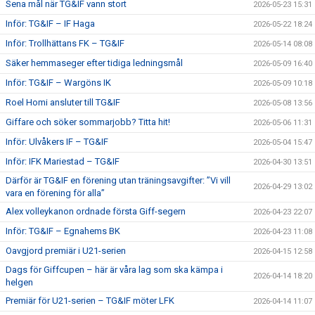
Sena mål när TG&IF vann stort
2026-05-23 15:31
Inför: TG&IF – IF Haga
2026-05-22 18:24
Inför: Trollhättans FK – TG&IF
2026-05-14 08:08
Säker hemmaseger efter tidiga ledningsmål
2026-05-09 16:40
Inför: TG&IF – Wargöns IK
2026-05-09 10:18
Roel Homi ansluter till TG&IF
2026-05-08 13:56
Giffare och söker sommarjobb? Titta hit!
2026-05-06 11:31
Inför: Ulvåkers IF – TG&IF
2026-05-04 15:47
Inför: IFK Mariestad – TG&IF
2026-04-30 13:51
Därför är TG&IF en förening utan träningsavgifter: ”Vi vill
2026-04-29 13:02
vara en förening för alla”
Alex volleykanon ordnade första Giff-segern
2026-04-23 22:07
Inför: TG&IF – Egnahems BK
2026-04-23 11:08
Oavgjord premiär i U21-serien
2026-04-15 12:58
Dags för Giffcupen – här är våra lag som ska kämpa i
2026-04-14 18:20
helgen
Premiär för U21-serien – TG&IF möter LFK
2026-04-14 11:07