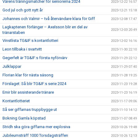
Vårens träningsmatcher för seniorerna 2024
2023-12-22 16:57
God jul och gott nytt år
2023-12-21 15:18
Johannes och Valmir – två återvändare klara för Giff
2023-12-08 17:47
Lagkaptenen förlänger – Axelsson blir en del av
2023-12-03 20:49
tränarstaben
Vinstlista TG&IF:s kontantlotteri
2023-12-02 16:16
Leon tillbaka i svartvitt
2023-11-30 22:10
Gegerfelt är TG&IF:s första nyförvärv
2023-11-29 22:12
Julklappar
2023-11-29 07:40
Florian klar för nästa säsong
2023-11-28 19:25
Förslaget: Så blir TG&IF:s serie 2024
2023-11-23 19:28
Emir blir assisterande tränare
2023-11-23 16:19
Kontantlotteriet
2023-11-17 09:06
Så ser giffarnas truppbygge ut
2023-11-10 14:12
Bokning Gamla köpstad
2023-11-07 08:49
Stridh ska göra giffarna mer explosiva
2023-10-26 19:48
Jubileumsträff 1000 Torsdagsträffen
2023-10-26 12:13