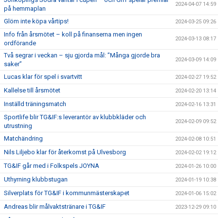
2024-04-07 14:59
på hemmaplan
Glöm inte köpa vårtips!
2024-03-25 09:26
Info från årsmötet – koll på finanserna men ingen
2024-03-13 08:17
ordförande
Två segrar i veckan – sju gjorda mål: ”Många gjorde bra
2024-03-09 14:09
saker”
Lucas klar för spel i svartvitt
2024-02-27 19:52
Kallelse till årsmötet
2024-02-20 13:14
Inställd träningsmatch
2024-02-16 13:31
Sportlife blir TG&IF:s leverantör av klubbkläder och
2024-02-09 09:52
utrustning
Matchändring
2024-02-08 10:51
Nils Liljebo klar för återkomst på Ulvesborg
2024-02-02 19:12
TG&IF går med i Folkspels JOYNA
2024-01-26 10:00
Uthyrning klubbstugan
2024-01-19 10:38
Silverplats för TG&IF i kommunmästerskapet
2024-01-06 15:02
Andreas blir målvaktstränare i TG&IF
2023-12-29 09:10