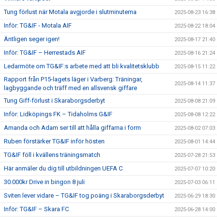
Tung förlust när Motala avgjorde i slutminuterna
2025-08-23 16:38
Inför: TG&IF - Motala AIF
2025-08-22 18:04
Äntligen seger igen!
2025-08-17 21:40
Inför: TG&IF – Herrestads AIF
2025-08-16 21:24
Ledarmöte om TG&IF:s arbete med att bli kvalitetsklubb
2025-08-15 11:22
Rapport från P15-lagets läger i Varberg: Träningar,
2025-08-14 11:37
lagbyggande och träff med en allsvensk giffare
Tung Giff-förlust i Skaraborgsderbyt
2025-08-08 21:09
Inför: Lidköpings FK – Tidaholms G&IF
2025-08-08 12:22
Amanda och Adam ser till att hålla giffarna i form
2025-08-02 07:03
Ruben förstärker TG&IF inför hösten
2025-08-01 14:44
TG&IF föll i kvällens träningsmatch
2025-07-28 21:53
Här anmäler du dig till utbildningen UEFA C
2025-07-07 10:20
30.000kr Drive in bingon 8 juli
2025-07-03 06:11
Sviten lever vidare – TG&IF tog poäng i Skaraborgsderbyt
2025-06-29 18:30
Inför: TG&IF – Skara FC
2025-06-28 14:00