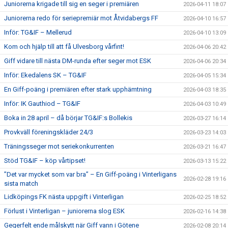
Juniorerna krigade till sig en seger i premiären
2026-04-11 18:07
Juniorerna redo för seriepremiär mot Åtvidabergs FF
2026-04-10 16:57
Inför: TG&IF – Mellerud
2026-04-10 13:09
Kom och hjälp till att få Ulvesborg vårfint!
2026-04-06 20:42
Giff vidare till nästa DM-runda efter seger mot ESK
2026-04-06 20:34
Inför: Ekedalens SK – TG&IF
2026-04-05 15:34
En Giff-poäng i premiären efter stark upphämtning
2026-04-03 18:35
Inför: IK Gauthiod – TG&IF
2026-04-03 10:49
Boka in 28 april – då börjar TG&IF:s Bollekis
2026-03-27 16:14
Provkväll föreningskläder 24/3
2026-03-23 14:03
Träningsseger mot seriekonkurrenten
2026-03-21 16:47
Stöd TG&IF – köp vårtipset!
2026-03-13 15:22
”Det var mycket som var bra” – En Giff-poäng i Vinterligans
2026-02-28 19:16
sista match
Lidköpings FK nästa uppgift i Vinterligan
2026-02-25 18:52
Förlust i Vinterligan – juniorerna slog ESK
2026-02-16 14:38
Gegerfelt ende målskytt när Giff vann i Götene
2026-02-08 20:14