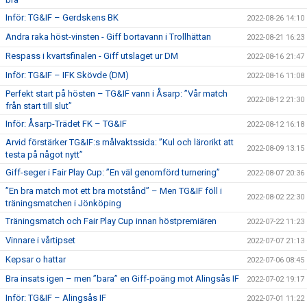
Inför: TG&IF – Gerdskens BK
2022-08-26 14:10
Andra raka höst-vinsten - Giff bortavann i Trollhättan
2022-08-21 16:23
Respass i kvartsfinalen - Giff utslaget ur DM
2022-08-16 21:47
Inför: TG&IF – IFK Skövde (DM)
2022-08-16 11:08
Perfekt start på hösten – TG&IF vann i Åsarp: ”Vår match
2022-08-12 21:30
från start till slut”
Inför: Åsarp-Trädet FK – TG&IF
2022-08-12 16:18
Arvid förstärker TG&IF:s målvaktssida: ”Kul och lärorikt att
2022-08-09 13:15
testa på något nytt”
Giff-seger i Fair Play Cup: ”En väl genomförd turnering”
2022-08-07 20:36
”En bra match mot ett bra motstånd” – Men TG&IF föll i
2022-08-02 22:30
träningsmatchen i Jönköping
Träningsmatch och Fair Play Cup innan höstpremiären
2022-07-22 11:23
Vinnare i vårtipset
2022-07-07 21:13
Kepsar o hattar
2022-07-06 08:45
Bra insats igen – men ”bara” en Giff-poäng mot Alingsås IF
2022-07-02 19:17
Inför: TG&IF – Alingsås IF
2022-07-01 11:22