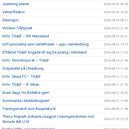
Justering planer
2024-09-06 08:28
Vattenflaskor
2024-09-04 10:55
Glasögon
2024-09-04 08:17
Vinnare i Vårtipset
2024-09-03 21:34
Inför: TG&IF – IFK Mariestad
2024-08-29 20:51
Giff-juniorerna vann seriefinalen – upp i serieledning
2024-08-29 19:13
Effektivt TG&IF krigade till sig tre poäng i Värmland
2024-08-24 17:25
Inför: Strömtorps IK – TG&IF
2024-08-23 21:48
Solpaneler på Ulvesborg
2024-08-19 11:09
Inför: Skara FC – TG&IF
2024-08-16 11:52
Inför: TG&IF – IF Viken
2024-08-11 07:30
Snart dags för Bollekis igen!
2024-08-07 20:00
Sommarrea i klubbshoppen!
2024-08-07 13:48
Träningsmatch mot Assyriska IK
2024-08-04 11:38
Theos frispark ordnade oavgjort i träningsmatchen mot
2024-07-30 22:29
Skövde AIK U19