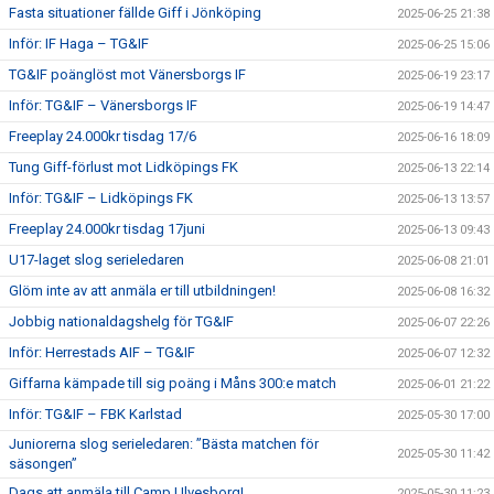
Fasta situationer fällde Giff i Jönköping
2025-06-25 21:38
Inför: IF Haga – TG&IF
2025-06-25 15:06
TG&IF poänglöst mot Vänersborgs IF
2025-06-19 23:17
Inför: TG&IF – Vänersborgs IF
2025-06-19 14:47
Freeplay 24.000kr tisdag 17/6
2025-06-16 18:09
Tung Giff-förlust mot Lidköpings FK
2025-06-13 22:14
Inför: TG&IF – Lidköpings FK
2025-06-13 13:57
Freeplay 24.000kr tisdag 17juni
2025-06-13 09:43
U17-laget slog serieledaren
2025-06-08 21:01
Glöm inte av att anmäla er till utbildningen!
2025-06-08 16:32
Jobbig nationaldagshelg för TG&IF
2025-06-07 22:26
Inför: Herrestads AIF – TG&IF
2025-06-07 12:32
Giffarna kämpade till sig poäng i Måns 300:e match
2025-06-01 21:22
Inför: TG&IF – FBK Karlstad
2025-05-30 17:00
Juniorerna slog serieledaren: ”Bästa matchen för
2025-05-30 11:42
säsongen”
Dags att anmäla till Camp Ulvesborg!
2025-05-30 11:23