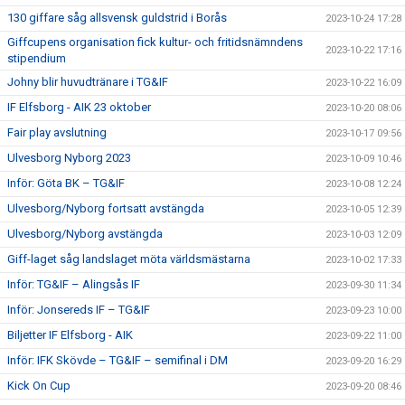
130 giffare såg allsvensk guldstrid i Borås
2023-10-24 17:28
Giffcupens organisation fick kultur- och fritidsnämndens
2023-10-22 17:16
stipendium
Johny blir huvudtränare i TG&IF
2023-10-22 16:09
IF Elfsborg - AIK 23 oktober
2023-10-20 08:06
Fair play avslutning
2023-10-17 09:56
Ulvesborg Nyborg 2023
2023-10-09 10:46
Inför: Göta BK – TG&IF
2023-10-08 12:24
Ulvesborg/Nyborg fortsatt avstängda
2023-10-05 12:39
Ulvesborg/Nyborg avstängda
2023-10-03 12:09
Giff-laget såg landslaget möta världsmästarna
2023-10-02 17:33
Inför: TG&IF – Alingsås IF
2023-09-30 11:34
Inför: Jonsereds IF – TG&IF
2023-09-23 10:00
Biljetter IF Elfsborg - AIK
2023-09-22 11:00
Inför: IFK Skövde – TG&IF – semifinal i DM
2023-09-20 16:29
Kick On Cup
2023-09-20 08:46