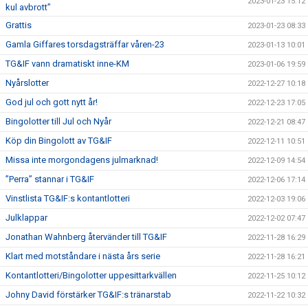
2023-01-23 15:12
kul avbrott”
Grattis
2023-01-23 08:33
Gamla Giffares torsdagsträffar våren-23
2023-01-13 10:01
TG&IF vann dramatiskt inne-KM
2023-01-06 19:59
Nyårslotter
2022-12-27 10:18
God jul och gott nytt år!
2022-12-23 17:05
Bingolotter till Jul och Nyår
2022-12-21 08:47
Köp din Bingolott av TG&IF
2022-12-11 10:51
Missa inte morgondagens julmarknad!
2022-12-09 14:54
”Perra” stannar i TG&IF
2022-12-06 17:14
Vinstlista TG&IF:s kontantlotteri
2022-12-03 19:06
Julklappar
2022-12-02 07:47
Jonathan Wahnberg återvänder till TG&IF
2022-11-28 16:29
Klart med motståndare i nästa års serie
2022-11-28 16:21
Kontantlotteri/Bingolotter uppesittarkvällen
2022-11-25 10:12
Johny David förstärker TG&IF:s tränarstab
2022-11-22 10:32