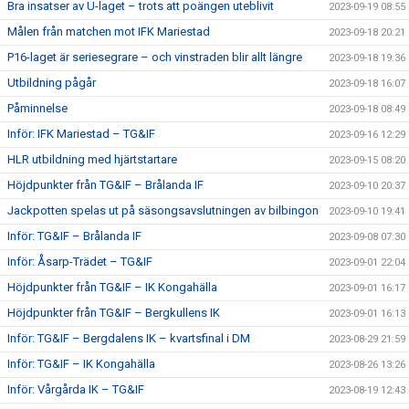
Bra insatser av U-laget – trots att poängen uteblivit
2023-09-19 08:55
Målen från matchen mot IFK Mariestad
2023-09-18 20:21
P16-laget är seriesegrare – och vinstraden blir allt längre
2023-09-18 19:36
Utbildning pågår
2023-09-18 16:07
Påminnelse
2023-09-18 08:49
Inför: IFK Mariestad – TG&IF
2023-09-16 12:29
HLR utbildning med hjärtstartare
2023-09-15 08:20
Höjdpunkter från TG&IF – Brålanda IF
2023-09-10 20:37
Jackpotten spelas ut på säsongsavslutningen av bilbingon
2023-09-10 19:41
Inför: TG&IF – Brålanda IF
2023-09-08 07:30
Inför: Åsarp-Trädet – TG&IF
2023-09-01 22:04
Höjdpunkter från TG&IF – IK Kongahälla
2023-09-01 16:17
Höjdpunkter från TG&IF – Bergkullens IK
2023-09-01 16:13
Inför: TG&IF – Bergdalens IK – kvartsfinal i DM
2023-08-29 21:59
Inför: TG&IF – IK Kongahälla
2023-08-26 13:26
Inför: Vårgårda IK – TG&IF
2023-08-19 12:43