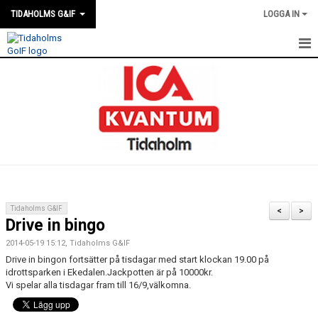
TIDAHOLMS G&IF
LOGGA IN
HEM
FÖRENINGSKALENDERN
NYHETER
KLUBBSTUGAN
KONTAKT
Tidaholms G&IF
<
>
Drive in bingo
FÖRENINGEN
2014-05-19 15:12, Tidaholms G&IF
SOUVENIRER
Drive in bingon fortsätter på tisdagar med start klockan 19.00 på
idrottsparken i Ekedalen.Jackpotten är på 10000kr.
Vi spelar alla tisdagar fram till 16/9,välkomna.
GAMLA GIFFS TORSDAGSTRÄFFAR
MATCHER