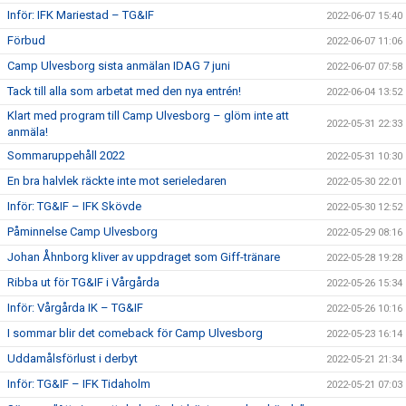
Inför: IFK Mariestad – TG&IF
2022-06-07 15:40
Förbud
2022-06-07 11:06
Camp Ulvesborg sista anmälan IDAG 7 juni
2022-06-07 07:58
Tack till alla som arbetat med den nya entrén!
2022-06-04 13:52
Klart med program till Camp Ulvesborg – glöm inte att
2022-05-31 22:33
anmäla!
Sommaruppehåll 2022
2022-05-31 10:30
En bra halvlek räckte inte mot serieledaren
2022-05-30 22:01
Inför: TG&IF – IFK Skövde
2022-05-30 12:52
Påminnelse Camp Ulvesborg
2022-05-29 08:16
Johan Åhnborg kliver av uppdraget som Giff-tränare
2022-05-28 19:28
Ribba ut för TG&IF i Vårgårda
2022-05-26 15:34
Inför: Vårgårda IK – TG&IF
2022-05-26 10:16
I sommar blir det comeback för Camp Ulvesborg
2022-05-23 16:14
Uddamålsförlust i derbyt
2022-05-21 21:34
Inför: TG&IF – IFK Tidaholm
2022-05-21 07:03