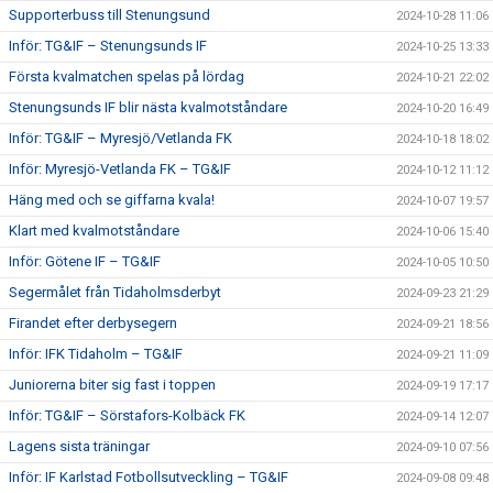
Supporterbuss till Stenungsund
2024-10-28 11:06
Inför: TG&IF – Stenungsunds IF
2024-10-25 13:33
Första kvalmatchen spelas på lördag
2024-10-21 22:02
Stenungsunds IF blir nästa kvalmotståndare
2024-10-20 16:49
Inför: TG&IF – Myresjö/Vetlanda FK
2024-10-18 18:02
Inför: Myresjö-Vetlanda FK – TG&IF
2024-10-12 11:12
Häng med och se giffarna kvala!
2024-10-07 19:57
Klart med kvalmotståndare
2024-10-06 15:40
Inför: Götene IF – TG&IF
2024-10-05 10:50
Segermålet från Tidaholmsderbyt
2024-09-23 21:29
Firandet efter derbysegern
2024-09-21 18:56
Inför: IFK Tidaholm – TG&IF
2024-09-21 11:09
Juniorerna biter sig fast i toppen
2024-09-19 17:17
Inför: TG&IF – Sörstafors-Kolbäck FK
2024-09-14 12:07
Lagens sista träningar
2024-09-10 07:56
Inför: IF Karlstad Fotbollsutveckling – TG&IF
2024-09-08 09:48