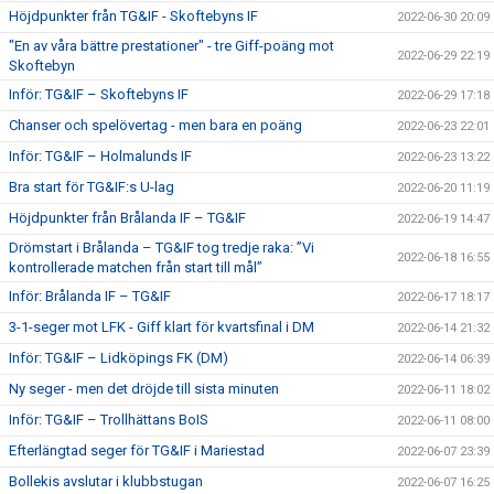
Höjdpunkter från TG&IF - Skoftebyns IF
2022-06-30 20:09
"En av våra bättre prestationer" - tre Giff-poäng mot
2022-06-29 22:19
Skoftebyn
Inför: TG&IF – Skoftebyns IF
2022-06-29 17:18
Chanser och spelövertag - men bara en poäng
2022-06-23 22:01
Inför: TG&IF – Holmalunds IF
2022-06-23 13:22
Bra start för TG&IF:s U-lag
2022-06-20 11:19
Höjdpunkter från Brålanda IF – TG&IF
2022-06-19 14:47
Drömstart i Brålanda – TG&IF tog tredje raka: ”Vi
2022-06-18 16:55
kontrollerade matchen från start till mål”
Inför: Brålanda IF – TG&IF
2022-06-17 18:17
3-1-seger mot LFK - Giff klart för kvartsfinal i DM
2022-06-14 21:32
Inför: TG&IF – Lidköpings FK (DM)
2022-06-14 06:39
Ny seger - men det dröjde till sista minuten
2022-06-11 18:02
Inför: TG&IF – Trollhättans BoIS
2022-06-11 08:00
Efterlängtad seger för TG&IF i Mariestad
2022-06-07 23:39
Bollekis avslutar i klubbstugan
2022-06-07 16:25