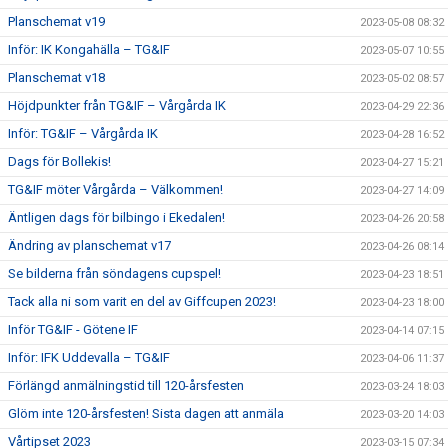
Planschemat v19
2023-05-08 08:32
Inför: IK Kongahälla – TG&IF
2023-05-07 10:55
Planschemat v18
2023-05-02 08:57
Höjdpunkter från TG&IF – Vårgårda IK
2023-04-29 22:36
Inför: TG&IF – Vårgårda IK
2023-04-28 16:52
Dags för Bollekis!
2023-04-27 15:21
TG&IF möter Vårgårda – Välkommen!
2023-04-27 14:09
Äntligen dags för bilbingo i Ekedalen!
2023-04-26 20:58
Ändring av planschemat v17
2023-04-26 08:14
Se bilderna från söndagens cupspel!
2023-04-23 18:51
Tack alla ni som varit en del av Giffcupen 2023!
2023-04-23 18:00
Inför TG&IF - Götene IF
2023-04-14 07:15
Inför: IFK Uddevalla – TG&IF
2023-04-06 11:37
Förlängd anmälningstid till 120-årsfesten
2023-03-24 18:03
Glöm inte 120-årsfesten! Sista dagen att anmäla
2023-03-20 14:03
Vårtipset 2023
2023-03-15 07:34