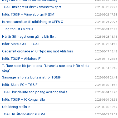
TG&IF utslaget ur distriksmästerskapet
2025-05-28 22:27
Inför: TG&IF – Vänersborgs IF (DM)
2025-05-28 17:54
Intresseanmälan till utbildningen UEFA C
2025-05-24 20:27
Tung förlust i Motala
2025-05-24 20:23
Här är Giff-laget som gärna blir fler!
2025-05-23 16:16
Inför: Motala AIF – TG&IF
2025-05-23 14:12
Gegerfelt ordnade en Giff-poäng mot Ahlafors
2025-05-17 16:48
Inför: TG&IF – Ahlafors IF
2025-05-16 21:33
Tuffare serie för juniorerna: ”Utveckla spelarna inför nästa
2025-05-14 12:46
steg”
Säsongens första bortavinst för TG&IF
2025-05-09 21:44
Inför: Skara FC – TG&IF
2025-05-09 14:52
TG&IF kunde inte sno poäng av Kongahälla
2025-05-04 18:40
Inför: TG&IF – IK Kongahälla
2025-05-04 06:36
Utbildning ställs in
2025-05-02 10:59
TG&IF till åttondelsfinal i DM
2025-04-29 22:02