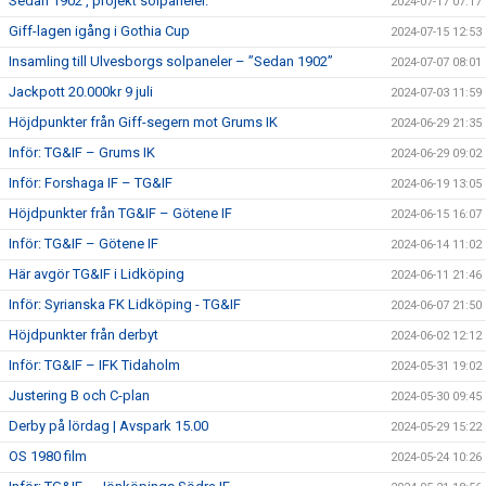
Sedan 1902 , projekt solpaneler.
2024-07-17 07:17
Giff-lagen igång i Gothia Cup
2024-07-15 12:53
Insamling till Ulvesborgs solpaneler – ”Sedan 1902”
2024-07-07 08:01
Jackpott 20.000kr 9 juli
2024-07-03 11:59
Höjdpunkter från Giff-segern mot Grums IK
2024-06-29 21:35
Inför: TG&IF – Grums IK
2024-06-29 09:02
Inför: Forshaga IF – TG&IF
2024-06-19 13:05
Höjdpunkter från TG&IF – Götene IF
2024-06-15 16:07
Inför: TG&IF – Götene IF
2024-06-14 11:02
Här avgör TG&IF i Lidköping
2024-06-11 21:46
Inför: Syrianska FK Lidköping - TG&IF
2024-06-07 21:50
Höjdpunkter från derbyt
2024-06-02 12:12
Inför: TG&IF – IFK Tidaholm
2024-05-31 19:02
Justering B och C-plan
2024-05-30 09:45
Derby på lördag | Avspark 15.00
2024-05-29 15:22
OS 1980 film
2024-05-24 10:26