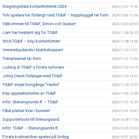
Dragningslista kontantlotteriet 2024
2024-12-07 19:35
Tolv spelare har förlängt med TG&IF – truppbygget tar form
2024-12-06 15:06
Välkommen till TG&IF, Simon och Gustav!
2024-12-03 20:03
Liam har bestämt sig för TG&IF
2024-11-28 20:22
Stöd TG&IF – köp kontantlotten!
2024-11-28 13:50
Vintererbjudande i klubbshoppen!
2024-11-24 19:01
Tränarteamet tar form
2024-11-21 19:46
Ludwig är TG&IF:s första nyförvärv
2024-11-20 19:19
Johny David förlänger med TG&IF
2024-11-20 14:51
TG&IF sörjer bortgånge ”Hacke”
2024-11-18 19:55
Köp uppesittarlotten av TG&IF
2024-11-05 13:30
Inför: Stenungsunds IF – TG&IF
2024-11-01 16:34
Fåtal platser kvar i bussen!
2024-11-01 10:37
Supporterbuss till Stenungsund
2024-10-28 11:06
Inför: TG&IF – Stenungsunds IF
2024-10-25 13:33
Första kvalmatchen spelas på lördag
2024-10-21 22:02