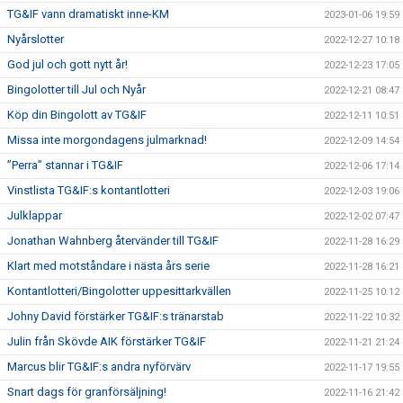
TG&IF vann dramatiskt inne-KM
2023-01-06 19:59
Nyårslotter
2022-12-27 10:18
God jul och gott nytt år!
2022-12-23 17:05
Bingolotter till Jul och Nyår
2022-12-21 08:47
Köp din Bingolott av TG&IF
2022-12-11 10:51
Missa inte morgondagens julmarknad!
2022-12-09 14:54
”Perra” stannar i TG&IF
2022-12-06 17:14
Vinstlista TG&IF:s kontantlotteri
2022-12-03 19:06
Julklappar
2022-12-02 07:47
Jonathan Wahnberg återvänder till TG&IF
2022-11-28 16:29
Klart med motståndare i nästa års serie
2022-11-28 16:21
Kontantlotteri/Bingolotter uppesittarkvällen
2022-11-25 10:12
Johny David förstärker TG&IF:s tränarstab
2022-11-22 10:32
Julin från Skövde AIK förstärker TG&IF
2022-11-21 21:24
Marcus blir TG&IF:s andra nyförvärv
2022-11-17 19:55
Snart dags för granförsäljning!
2022-11-16 21:42