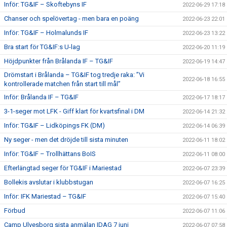
Inför: TG&IF – Skoftebyns IF
2022-06-29 17:18
Chanser och spelövertag - men bara en poäng
2022-06-23 22:01
Inför: TG&IF – Holmalunds IF
2022-06-23 13:22
Bra start för TG&IF:s U-lag
2022-06-20 11:19
Höjdpunkter från Brålanda IF – TG&IF
2022-06-19 14:47
Drömstart i Brålanda – TG&IF tog tredje raka: ”Vi
2022-06-18 16:55
kontrollerade matchen från start till mål”
Inför: Brålanda IF – TG&IF
2022-06-17 18:17
3-1-seger mot LFK - Giff klart för kvartsfinal i DM
2022-06-14 21:32
Inför: TG&IF – Lidköpings FK (DM)
2022-06-14 06:39
Ny seger - men det dröjde till sista minuten
2022-06-11 18:02
Inför: TG&IF – Trollhättans BoIS
2022-06-11 08:00
Efterlängtad seger för TG&IF i Mariestad
2022-06-07 23:39
Bollekis avslutar i klubbstugan
2022-06-07 16:25
Inför: IFK Mariestad – TG&IF
2022-06-07 15:40
Förbud
2022-06-07 11:06
Camp Ulvesborg sista anmälan IDAG 7 juni
2022-06-07 07:58