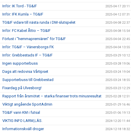
Inför: IK Tord - TG&IF
2025-04-17 20:11
Inför: IFK Kumla – TG&IF
2025-04-12 07:31
TG&IF vidare till nästa runda i DM-slutspelet
2025-04-08 22:37
Inför: FC Kabel Åttio – TG&IF
2025-04-08 15:54
Förlust i ”hemmapremiären” för TG&IF
2025-04-04 22:45
Inför: TG&IF – Vänersborgs FK
2025-04-04 13:55
Inför: Grebbestads IF – TG&IF
2025-03-29 10:12
Ingen supporterbuss
2025-03-28 19:06
Dags att redovisa Vårtipset
2025-03-24 19:04
Supporterbuss till Grebbestad
2025-03-24 18:55
Fixardag på Ulvesborg!
2025-03-23 12:29
Rapport från årsmötet – starka finanser trots minusresultat
2025-02-28 12:51
Viktigt angående SportAdmin
2025-01-29 16:46
TG&IF vann KM i futsal
2025-01-06 19:13
VIKTIG INFO LARM,LÄS.
2024-12-20 11:44
Informationskväll droger
2024-12-18 18:32