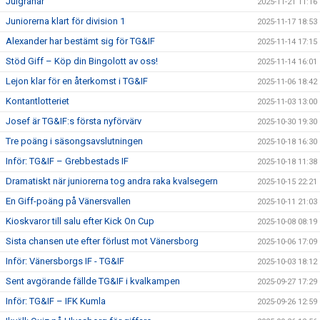
Julgranar
2025-11-21 11:16
Juniorerna klart för division 1
2025-11-17 18:53
Alexander har bestämt sig för TG&IF
2025-11-14 17:15
Stöd Giff – Köp din Bingolott av oss!
2025-11-14 16:01
Lejon klar för en återkomst i TG&IF
2025-11-06 18:42
Kontantlotteriet
2025-11-03 13:00
Josef är TG&IF:s första nyförvärv
2025-10-30 19:30
Tre poäng i säsongsavslutningen
2025-10-18 16:30
Inför: TG&IF – Grebbestads IF
2025-10-18 11:38
Dramatiskt när juniorerna tog andra raka kvalsegern
2025-10-15 22:21
En Giff-poäng på Vänersvallen
2025-10-11 21:03
Kioskvaror till salu efter Kick On Cup
2025-10-08 08:19
Sista chansen ute efter förlust mot Vänersborg
2025-10-06 17:09
Inför: Vänersborgs IF - TG&IF
2025-10-03 18:12
Sent avgörande fällde TG&IF i kvalkampen
2025-09-27 17:29
Inför: TG&IF – IFK Kumla
2025-09-26 12:59