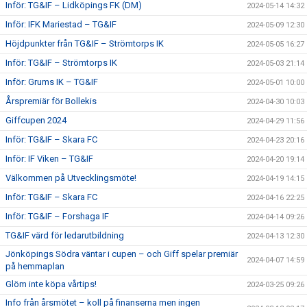
Inför: TG&IF – Lidköpings FK (DM)
2024-05-14 14:32
Inför: IFK Mariestad – TG&IF
2024-05-09 12:30
Höjdpunkter från TG&IF – Strömtorps IK
2024-05-05 16:27
Inför: TG&IF – Strömtorps IK
2024-05-03 21:14
Inför: Grums IK – TG&IF
2024-05-01 10:00
Årspremiär för Bollekis
2024-04-30 10:03
Giffcupen 2024
2024-04-29 11:56
Inför: TG&IF – Skara FC
2024-04-23 20:16
Inför: IF Viken – TG&IF
2024-04-20 19:14
Välkommen på Utvecklingsmöte!
2024-04-19 14:15
Inför: TG&IF – Skara FC
2024-04-16 22:25
Inför: TG&IF – Forshaga IF
2024-04-14 09:26
TG&IF värd för ledarutbildning
2024-04-13 12:30
Jönköpings Södra väntar i cupen – och Giff spelar premiär
2024-04-07 14:59
på hemmaplan
Glöm inte köpa vårtips!
2024-03-25 09:26
Info från årsmötet – koll på finanserna men ingen