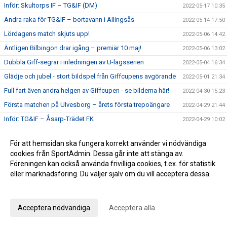
Inför: Skultorps IF – TG&IF (DM)
2022-05-17 10:35
Andra raka för TG&IF – bortavann i Allingsås
2022-05-14 17:50
Lördagens match skjuts upp!
2022-05-06 14:42
Äntligen Bilbingon drar igång – premiär 10 maj!
2022-05-06 13:02
Dubbla Giff-segrar i inledningen av U-lagsserien
2022-05-04 16:34
Glädje och jubel - stort bildspel från Giffcupens avgörande
2022-05-01 21:34
Full fart även andra helgen av Giffcupen - se bilderna här!
2022-04-30 15:23
Första matchen på Ulvesborg – årets första trepoängare
2022-04-29 21:44
Inför: TG&IF – Åsarp-Trädet FK
2022-04-29 10:02
Hemmapremiär på riktigt – Åsarp-Trädet kommer till
2022-04-24 15:56
Ulvesborg
För att hemsidan ska fungera korrekt använder vi nödvändiga
cookies från SportAdmin. Dessa går inte att stänga av.
Bilder från Giffcupens första helg
2022-04-24 15:50
Föreningen kan också använda frivilliga cookies, t.ex. för statistik
Inför: Alingsås IF – TG&IF
2022-04-22 13:27
eller marknadsföring. Du väljer själv om du vill acceptera dessa.
Sent mål räddade en poäng i hemmapremiären
2022-04-15 16:08
Anpassa dina val
Inför: TG&IF – Brålanda IF
2022-04-15 11:09
Acceptera nödvändiga
Acceptera alla
Ny tid på hemmapremiären
2022-04-11 19:33
Höjdpunkter från premiären mot Holmalunds IF
2022-04-08 22:53