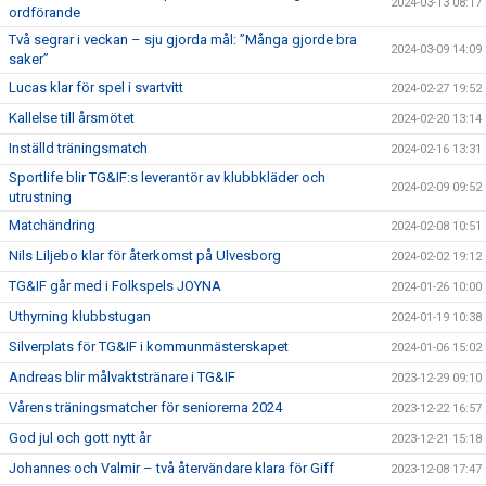
2024-03-13 08:17
ordförande
Två segrar i veckan – sju gjorda mål: ”Många gjorde bra
2024-03-09 14:09
saker”
Lucas klar för spel i svartvitt
2024-02-27 19:52
Kallelse till årsmötet
2024-02-20 13:14
Inställd träningsmatch
2024-02-16 13:31
Sportlife blir TG&IF:s leverantör av klubbkläder och
2024-02-09 09:52
utrustning
Matchändring
2024-02-08 10:51
Nils Liljebo klar för återkomst på Ulvesborg
2024-02-02 19:12
TG&IF går med i Folkspels JOYNA
2024-01-26 10:00
Uthyrning klubbstugan
2024-01-19 10:38
Silverplats för TG&IF i kommunmästerskapet
2024-01-06 15:02
Andreas blir målvaktstränare i TG&IF
2023-12-29 09:10
Vårens träningsmatcher för seniorerna 2024
2023-12-22 16:57
God jul och gott nytt år
2023-12-21 15:18
Johannes och Valmir – två återvändare klara för Giff
2023-12-08 17:47