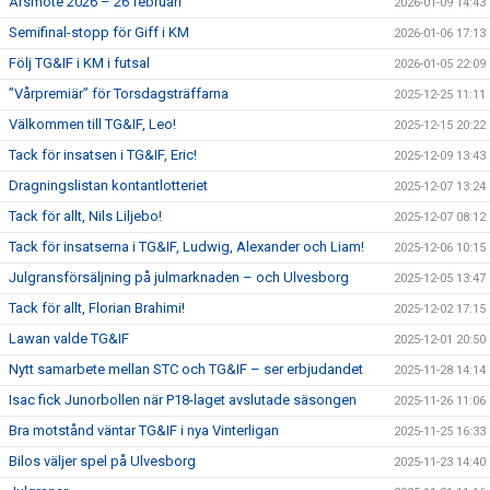
Årsmöte 2026 – 26 februari
2026-01-09 14:43
Semifinal-stopp för Giff i KM
2026-01-06 17:13
Följ TG&IF i KM i futsal
2026-01-05 22:09
”Vårpremiär” för Torsdagsträffarna
2025-12-25 11:11
Välkommen till TG&IF, Leo!
2025-12-15 20:22
Tack för insatsen i TG&IF, Eric!
2025-12-09 13:43
Dragningslistan kontantlotteriet
2025-12-07 13:24
Tack för allt, Nils Liljebo!
2025-12-07 08:12
Tack för insatserna i TG&IF, Ludwig, Alexander och Liam!
2025-12-06 10:15
Julgransförsäljning på julmarknaden – och Ulvesborg
2025-12-05 13:47
Tack för allt, Florian Brahimi!
2025-12-02 17:15
Lawan valde TG&IF
2025-12-01 20:50
Nytt samarbete mellan STC och TG&IF – ser erbjudandet
2025-11-28 14:14
Isac fick Junorbollen när P18-laget avslutade säsongen
2025-11-26 11:06
Bra motstånd väntar TG&IF i nya Vinterligan
2025-11-25 16:33
Bilos väljer spel på Ulvesborg
2025-11-23 14:40