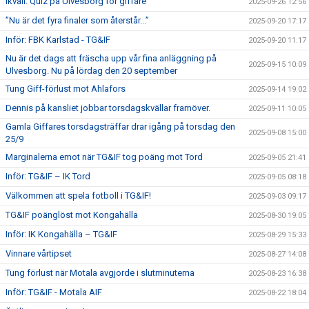
Ikväll: Quiz på Ulvesborg för giffare
2025-09-26 12:56
”Nu är det fyra finaler som återstår...”
2025-09-20 17:17
Inför: FBK Karlstad - TG&IF
2025-09-20 11:17
Nu är det dags att fräscha upp vår fina anläggning på
2025-09-15 10:09
Ulvesborg. Nu på lördag den 20 september
Tung Giff-förlust mot Ahlafors
2025-09-14 19:02
Dennis på kansliet jobbar torsdagskvällar framöver.
2025-09-11 10:05
Gamla Giffares torsdagsträffar drar igång på torsdag den
2025-09-08 15:00
25/9
Marginalerna emot när TG&IF tog poäng mot Tord
2025-09-05 21:41
Inför: TG&IF – IK Tord
2025-09-05 08:18
Välkommen att spela fotboll i TG&IF!
2025-09-03 09:17
TG&IF poänglöst mot Kongahälla
2025-08-30 19:05
Inför: IK Kongahälla – TG&IF
2025-08-29 15:33
Vinnare vårtipset
2025-08-27 14:08
Tung förlust när Motala avgjorde i slutminuterna
2025-08-23 16:38
Inför: TG&IF - Motala AIF
2025-08-22 18:04