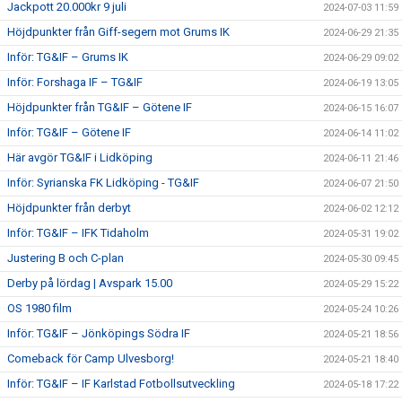
Jackpott 20.000kr 9 juli
2024-07-03 11:59
Höjdpunkter från Giff-segern mot Grums IK
2024-06-29 21:35
Inför: TG&IF – Grums IK
2024-06-29 09:02
Inför: Forshaga IF – TG&IF
2024-06-19 13:05
Höjdpunkter från TG&IF – Götene IF
2024-06-15 16:07
Inför: TG&IF – Götene IF
2024-06-14 11:02
Här avgör TG&IF i Lidköping
2024-06-11 21:46
Inför: Syrianska FK Lidköping - TG&IF
2024-06-07 21:50
Höjdpunkter från derbyt
2024-06-02 12:12
Inför: TG&IF – IFK Tidaholm
2024-05-31 19:02
Justering B och C-plan
2024-05-30 09:45
Derby på lördag | Avspark 15.00
2024-05-29 15:22
OS 1980 film
2024-05-24 10:26
Inför: TG&IF – Jönköpings Södra IF
2024-05-21 18:56
Comeback för Camp Ulvesborg!
2024-05-21 18:40
Inför: TG&IF – IF Karlstad Fotbollsutveckling
2024-05-18 17:22