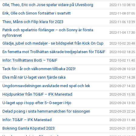
Olle, Theo, Eric och Jose spelar vidare på Ulvesborg
2022-11-10 08:10
Erik, Olle och Simon fortsätter i svartvitt
2022-11-08 07:05
Theo, Måns och Filip klara för 2023
2022-11-06 13:39
Patrik och spelartrio förlänger – och Sonny är första
2022-11-04 17:30
nyförvärvet
Glädje, jubel och medaljer - se bildspelet från Kick On Cup
2022-10-02 20:48
En femetta mot Trollhättan säkrade tredjeplatsen för TG&IF
2022-10-02 18:25
Inför: Trollhättans BoIS – TG&IF
2022-10-02 11:40
Tack för i år och välkommen tillbaka 2023!
2022-09-28 10:53
Elva mål när U-laget vann fjärde raka
2022-09-27 14:28
Ungdomsavdelningen avslutade med spel och lek
2022-09-27 14:22
Höjdpunkter från TG&IF – IFK Mariestad
2022-09-25 15:30
U-laget upp i topp efter 5–0-seger i Hjo
2022-09-24 13:32
Delad poäng i sista hemmamatchen för säsongen
2022-09-23 22:24
Inför: TG&IF – IFK Mariestad
2022-09-23 11:48
Bokning Gamla Köpstad 2023
2022-09-21 07:33