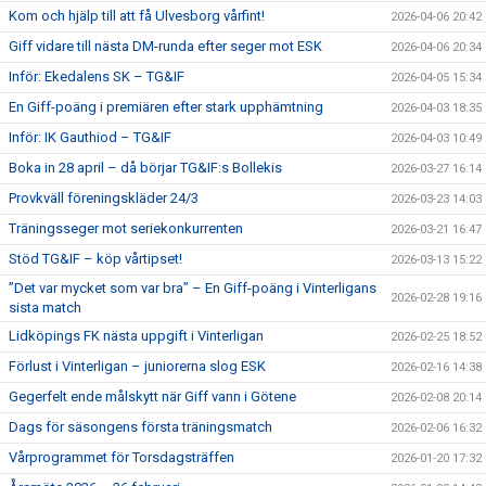
Kom och hjälp till att få Ulvesborg vårfint!
2026-04-06 20:42
Giff vidare till nästa DM-runda efter seger mot ESK
2026-04-06 20:34
Inför: Ekedalens SK – TG&IF
2026-04-05 15:34
En Giff-poäng i premiären efter stark upphämtning
2026-04-03 18:35
Inför: IK Gauthiod – TG&IF
2026-04-03 10:49
Boka in 28 april – då börjar TG&IF:s Bollekis
2026-03-27 16:14
Provkväll föreningskläder 24/3
2026-03-23 14:03
Träningsseger mot seriekonkurrenten
2026-03-21 16:47
Stöd TG&IF – köp vårtipset!
2026-03-13 15:22
”Det var mycket som var bra” – En Giff-poäng i Vinterligans
2026-02-28 19:16
sista match
Lidköpings FK nästa uppgift i Vinterligan
2026-02-25 18:52
Förlust i Vinterligan – juniorerna slog ESK
2026-02-16 14:38
Gegerfelt ende målskytt när Giff vann i Götene
2026-02-08 20:14
Dags för säsongens första träningsmatch
2026-02-06 16:32
Vårprogrammet för Torsdagsträffen
2026-01-20 17:32