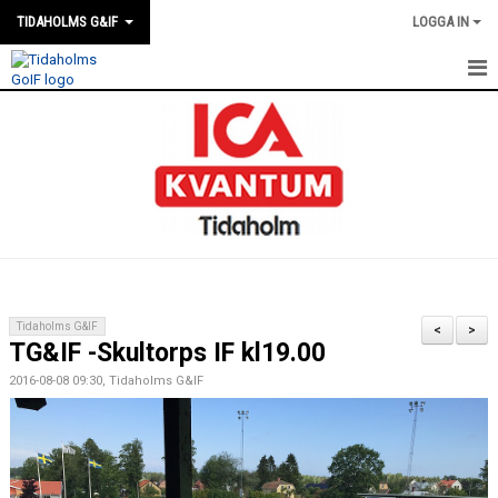
TIDAHOLMS G&IF
LOGGA IN
HEM
FÖRENINGSKALENDERN
NYHETER
KLUBBSTUGAN
KONTAKT
Tidaholms G&IF
<
>
TG&IF -Skultorps IF kl19.00
FÖRENINGEN
2016-08-08 09:30, Tidaholms G&IF
SOUVENIRER
GAMLA GIFFS TORSDAGSTRÄFFAR
MATCHER