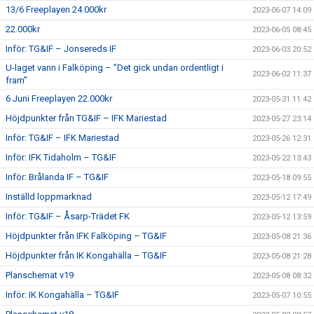
13/6 Freeplayen 24.000kr
2023-06-07 14:09
22.000kr
2023-06-05 08:45
Inför: TG&IF – Jonsereds IF
2023-06-03 20:52
U-laget vann i Falköping – ”Det gick undan ordentligt i
2023-06-02 11:37
fram”
6 Juni Freeplayen 22.000kr
2023-05-31 11:42
Höjdpunkter från TG&IF – IFK Mariestad
2023-05-27 23:14
Inför: TG&IF – IFK Mariestad
2023-05-26 12:31
Inför: IFK Tidaholm – TG&IF
2023-05-22 13:43
Inför: Brålanda IF – TG&IF
2023-05-18 09:55
Inställd loppmarknad
2023-05-12 17:49
Inför: TG&IF – Åsarp-Trädet FK
2023-05-12 13:59
Höjdpunkter från IFK Falköping – TG&IF
2023-05-08 21:36
Höjdpunkter från IK Kongahälla – TG&IF
2023-05-08 21:28
Planschemat v19
2023-05-08 08:32
Inför: IK Kongahälla – TG&IF
2023-05-07 10:55