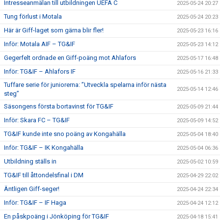
Intresseanmälan till utbildningen UEFA C
2025-05-24 20:27
Tung förlust i Motala
2025-05-24 20:23
Här är Giff-laget som gärna blir fler!
2025-05-23 16:16
Inför: Motala AIF – TG&IF
2025-05-23 14:12
Gegerfelt ordnade en Giff-poäng mot Ahlafors
2025-05-17 16:48
Inför: TG&IF – Ahlafors IF
2025-05-16 21:33
Tuffare serie för juniorerna: ”Utveckla spelarna inför nästa
2025-05-14 12:46
steg”
Säsongens första bortavinst för TG&IF
2025-05-09 21:44
Inför: Skara FC – TG&IF
2025-05-09 14:52
TG&IF kunde inte sno poäng av Kongahälla
2025-05-04 18:40
Inför: TG&IF – IK Kongahälla
2025-05-04 06:36
Utbildning ställs in
2025-05-02 10:59
TG&IF till åttondelsfinal i DM
2025-04-29 22:02
Äntligen Giff-seger!
2025-04-24 22:34
Inför: TG&IF – IF Haga
2025-04-24 12:12
En påskpoäng i Jönköping för TG&IF
2025-04-18 15:41