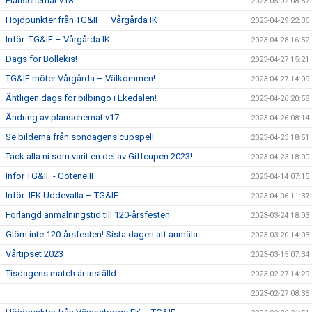
Planschemat v18
2023-05-02 08:57
Höjdpunkter från TG&IF – Vårgårda IK
2023-04-29 22:36
Inför: TG&IF – Vårgårda IK
2023-04-28 16:52
Dags för Bollekis!
2023-04-27 15:21
TG&IF möter Vårgårda – Välkommen!
2023-04-27 14:09
Äntligen dags för bilbingo i Ekedalen!
2023-04-26 20:58
Ändring av planschemat v17
2023-04-26 08:14
Se bilderna från söndagens cupspel!
2023-04-23 18:51
Tack alla ni som varit en del av Giffcupen 2023!
2023-04-23 18:00
Inför TG&IF - Götene IF
2023-04-14 07:15
Inför: IFK Uddevalla – TG&IF
2023-04-06 11:37
Förlängd anmälningstid till 120-årsfesten
2023-03-24 18:03
Glöm inte 120-årsfesten! Sista dagen att anmäla
2023-03-20 14:03
Vårtipset 2023
2023-03-15 07:34
Tisdagens match är inställd
2023-02-27 14:29
2023-02-27 08:36