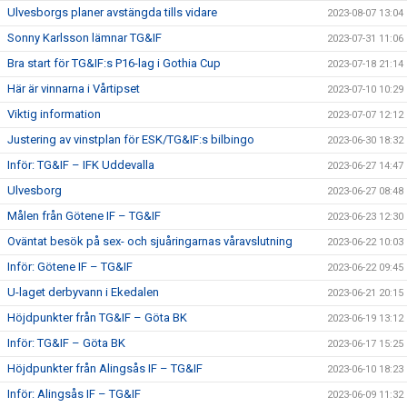
Ulvesborgs planer avstängda tills vidare
2023-08-07 13:04
Sonny Karlsson lämnar TG&IF
2023-07-31 11:06
Bra start för TG&IF:s P16-lag i Gothia Cup
2023-07-18 21:14
Här är vinnarna i Vårtipset
2023-07-10 10:29
Viktig information
2023-07-07 12:12
Justering av vinstplan för ESK/TG&IF:s bilbingo
2023-06-30 18:32
Inför: TG&IF – IFK Uddevalla
2023-06-27 14:47
Ulvesborg
2023-06-27 08:48
Målen från Götene IF – TG&IF
2023-06-23 12:30
Oväntat besök på sex- och sjuåringarnas våravslutning
2023-06-22 10:03
Inför: Götene IF – TG&IF
2023-06-22 09:45
U-laget derbyvann i Ekedalen
2023-06-21 20:15
Höjdpunkter från TG&IF – Göta BK
2023-06-19 13:12
Inför: TG&IF – Göta BK
2023-06-17 15:25
Höjdpunkter från Alingsås IF – TG&IF
2023-06-10 18:23
Inför: Alingsås IF – TG&IF
2023-06-09 11:32