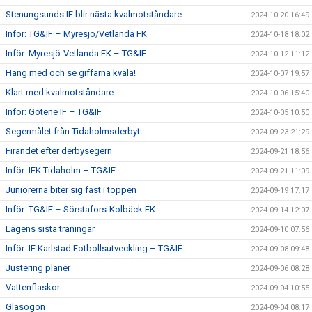
Stenungsunds IF blir nästa kvalmotståndare
2024-10-20 16:49
Inför: TG&IF – Myresjö/Vetlanda FK
2024-10-18 18:02
Inför: Myresjö-Vetlanda FK – TG&IF
2024-10-12 11:12
Häng med och se giffarna kvala!
2024-10-07 19:57
Klart med kvalmotståndare
2024-10-06 15:40
Inför: Götene IF – TG&IF
2024-10-05 10:50
Segermålet från Tidaholmsderbyt
2024-09-23 21:29
Firandet efter derbysegern
2024-09-21 18:56
Inför: IFK Tidaholm – TG&IF
2024-09-21 11:09
Juniorerna biter sig fast i toppen
2024-09-19 17:17
Inför: TG&IF – Sörstafors-Kolbäck FK
2024-09-14 12:07
Lagens sista träningar
2024-09-10 07:56
Inför: IF Karlstad Fotbollsutveckling – TG&IF
2024-09-08 09:48
Justering planer
2024-09-06 08:28
Vattenflaskor
2024-09-04 10:55
Glasögon
2024-09-04 08:17