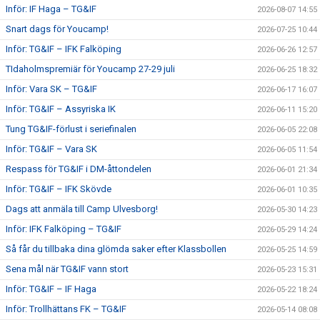
Inför: IF Haga – TG&IF
2026-08-07 14:55
Snart dags för Youcamp!
2026-07-25 10:44
Inför: TG&IF – IFK Falköping
2026-06-26 12:57
TIdaholmspremiär för Youcamp 27-29 juli
2026-06-25 18:32
Inför: Vara SK – TG&IF
2026-06-17 16:07
Inför: TG&IF – Assyriska IK
2026-06-11 15:20
Tung TG&IF-förlust i seriefinalen
2026-06-05 22:08
Inför: TG&IF – Vara SK
2026-06-05 11:54
Respass för TG&IF i DM-åttondelen
2026-06-01 21:34
Inför: TG&IF – IFK Skövde
2026-06-01 10:35
Dags att anmäla till Camp Ulvesborg!
2026-05-30 14:23
Inför: IFK Falköping – TG&IF
2026-05-29 14:24
Så får du tillbaka dina glömda saker efter Klassbollen
2026-05-25 14:59
Sena mål när TG&IF vann stort
2026-05-23 15:31
Inför: TG&IF – IF Haga
2026-05-22 18:24
Inför: Trollhättans FK – TG&IF
2026-05-14 08:08