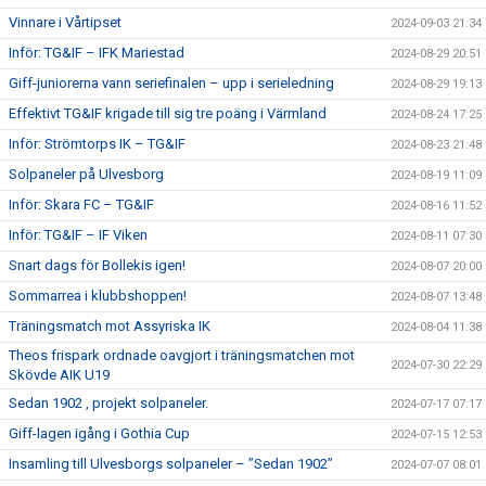
Vinnare i Vårtipset
2024-09-03 21:34
Inför: TG&IF – IFK Mariestad
2024-08-29 20:51
Giff-juniorerna vann seriefinalen – upp i serieledning
2024-08-29 19:13
Effektivt TG&IF krigade till sig tre poäng i Värmland
2024-08-24 17:25
Inför: Strömtorps IK – TG&IF
2024-08-23 21:48
Solpaneler på Ulvesborg
2024-08-19 11:09
Inför: Skara FC – TG&IF
2024-08-16 11:52
Inför: TG&IF – IF Viken
2024-08-11 07:30
Snart dags för Bollekis igen!
2024-08-07 20:00
Sommarrea i klubbshoppen!
2024-08-07 13:48
Träningsmatch mot Assyriska IK
2024-08-04 11:38
Theos frispark ordnade oavgjort i träningsmatchen mot
2024-07-30 22:29
Skövde AIK U19
Sedan 1902 , projekt solpaneler.
2024-07-17 07:17
Giff-lagen igång i Gothia Cup
2024-07-15 12:53
Insamling till Ulvesborgs solpaneler – ”Sedan 1902”
2024-07-07 08:01