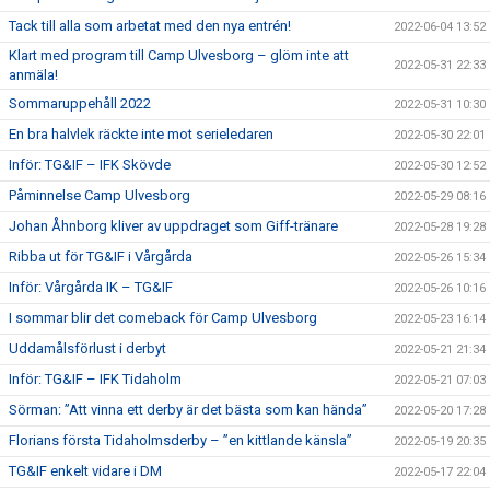
Tack till alla som arbetat med den nya entrén!
2022-06-04 13:52
Klart med program till Camp Ulvesborg – glöm inte att
2022-05-31 22:33
anmäla!
Sommaruppehåll 2022
2022-05-31 10:30
En bra halvlek räckte inte mot serieledaren
2022-05-30 22:01
Inför: TG&IF – IFK Skövde
2022-05-30 12:52
Påminnelse Camp Ulvesborg
2022-05-29 08:16
Johan Åhnborg kliver av uppdraget som Giff-tränare
2022-05-28 19:28
Ribba ut för TG&IF i Vårgårda
2022-05-26 15:34
Inför: Vårgårda IK – TG&IF
2022-05-26 10:16
I sommar blir det comeback för Camp Ulvesborg
2022-05-23 16:14
Uddamålsförlust i derbyt
2022-05-21 21:34
Inför: TG&IF – IFK Tidaholm
2022-05-21 07:03
Sörman: ”Att vinna ett derby är det bästa som kan hända”
2022-05-20 17:28
Florians första Tidaholmsderby – ”en kittlande känsla”
2022-05-19 20:35
TG&IF enkelt vidare i DM
2022-05-17 22:04