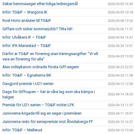
Säker hemmaseger efter tidiga ledningsmål
2026-05-09 16:40
Inför: TG&IF – Wargöns IK
2026-05-09 10:18
Roel Homi ansluter till TG&IF
2026-05-08 13:56
Giffare och söker sommarjobb? Titta hit!
2026-05-06 11:31
Inför: Ulvåkers IF – TG&IF
2026-05-04 15:47
Inför: IFK Mariestad – TG&IF
2026-04-30 13:51
Därför är TG&IF en förening utan träningsavgifter: ”Vi vill
2026-04-29 13:02
vara en förening för alla”
Alex volleykanon ordnade första Giff-segern
2026-04-23 22:07
Inför: TG&IF – Egnahems BK
2026-04-23 11:08
Oavgjord premiär i U21-serien
2026-04-15 12:58
Dags för Giffcupen – här är våra lag som ska kämpa i
2026-04-14 18:20
helgen
Premiär för U21-serien – TG&IF möter LFK
2026-04-14 11:07
Juniorerna krigade till sig en seger i premiären
2026-04-11 18:07
Juniorerna redo för seriepremiär mot Åtvidabergs FF
2026-04-10 16:57
Inför: TG&IF – Mellerud
2026-04-10 13:09