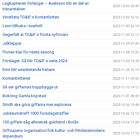
Lagkaptenen förlänger – Axelsson blir en del av
2023-12-03 20:49
tränarstaben
Vinstlista TG&IF:s kontantlotteri
2023-12-02 16:16
Leon tillbaka i svartvitt
2023-11-30 22:10
Gegerfelt är TG&IF:s första nyförvärv
2023-11-29 22:12
Julklappar
2023-11-29 07:40
Florian klar för nästa säsong
2023-11-28 19:25
Förslaget: Så blir TG&IF:s serie 2024
2023-11-23 19:28
Emir blir assisterande tränare
2023-11-23 16:19
Kontantlotteriet
2023-11-17 09:06
Så ser giffarnas truppbygge ut
2023-11-10 14:12
Bokning Gamla köpstad
2023-11-07 08:49
Stridh ska göra giffarna mer explosiva
2023-10-26 19:48
Jubileumsträff 1000 Torsdagsträffen
2023-10-26 12:13
130 giffare såg allsvensk guldstrid i Borås
2023-10-24 17:28
Giffcupens organisation fick kultur- och fritidsnämndens
2023-10-22 17:16
stipendium