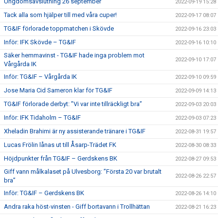
Ungdomsavslutning 26 september
2022-09-19 15:28
Tack alla som hjälper till med våra cuper!
2022-09-17 08:07
TG&IF förlorade toppmatchen i Skövde
2022-09-16 23:03
Inför: IFK Skövde – TG&IF
2022-09-16 10:10
Säker hemmavinst - TG&IF hade inga problem mot
2022-09-10 17:07
Vårgårda IK
Inför: TG&IF – Vårgårda IK
2022-09-10 09:59
Jose Maria Cid Sameron klar för TG&IF
2022-09-09 14:13
TG&IF förlorade derbyt: ”Vi var inte tillräckligt bra”
2022-09-03 20:03
Inför: IFK Tidaholm – TG&IF
2022-09-03 07:23
Xheladin Brahimi är ny assisterande tränare i TG&IF
2022-08-31 19:57
Lucas Frölin lånas ut till Åsarp-Trädet FK
2022-08-30 08:33
Höjdpunkter från TG&IF – Gerdskens BK
2022-08-27 09:53
Giff vann målkalaset på Ulvesborg: ”Första 20 var brutalt
2022-08-26 22:57
bra”
Inför: TG&IF – Gerdskens BK
2022-08-26 14:10
Andra raka höst-vinsten - Giff bortavann i Trollhättan
2022-08-21 16:23