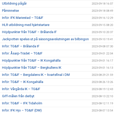
Utbildning pågår
2023-09-18 16:07
Påminnelse
2023-09-18 08:49
Inför: IFK Mariestad – TG&IF
2023-09-16 12:29
HLR utbildning med hjärtstartare
2023-09-15 08:20
Höjdpunkter från TG&IF – Brålanda IF
2023-09-10 20:37
Jackpotten spelas ut på säsongsavslutningen av bilbingon
2023-09-10 19:41
Inför: TG&IF – Brålanda IF
2023-09-08 07:30
Inför: Åsarp-Trädet – TG&IF
2023-09-01 22:04
Höjdpunkter från TG&IF – IK Kongahälla
2023-09-01 16:17
Höjdpunkter från TG&IF – Bergkullens IK
2023-09-01 16:13
Inför: TG&IF – Bergdalens IK – kvartsfinal i DM
2023-08-29 21:59
Inför: TG&IF – IK Kongahälla
2023-08-26 13:26
Inför: Vårgårda IK – TG&IF
2023-08-19 12:43
Giff-målen från derbyt
2023-08-13 22:10
Inför: TG&IF – IFK Tidaholm
2023-08-12 11:19
Inför: IFK Hjo – TG&IF (DM)
2023-08-07 13:54