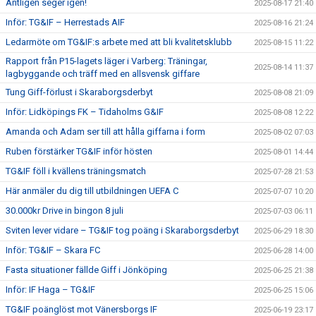
Äntligen seger igen!
2025-08-17 21:40
Inför: TG&IF – Herrestads AIF
2025-08-16 21:24
Ledarmöte om TG&IF:s arbete med att bli kvalitetsklubb
2025-08-15 11:22
Rapport från P15-lagets läger i Varberg: Träningar,
2025-08-14 11:37
lagbyggande och träff med en allsvensk giffare
Tung Giff-förlust i Skaraborgsderbyt
2025-08-08 21:09
Inför: Lidköpings FK – Tidaholms G&IF
2025-08-08 12:22
Amanda och Adam ser till att hålla giffarna i form
2025-08-02 07:03
Ruben förstärker TG&IF inför hösten
2025-08-01 14:44
TG&IF föll i kvällens träningsmatch
2025-07-28 21:53
Här anmäler du dig till utbildningen UEFA C
2025-07-07 10:20
30.000kr Drive in bingon 8 juli
2025-07-03 06:11
Sviten lever vidare – TG&IF tog poäng i Skaraborgsderbyt
2025-06-29 18:30
Inför: TG&IF – Skara FC
2025-06-28 14:00
Fasta situationer fällde Giff i Jönköping
2025-06-25 21:38
Inför: IF Haga – TG&IF
2025-06-25 15:06
TG&IF poänglöst mot Vänersborgs IF
2025-06-19 23:17