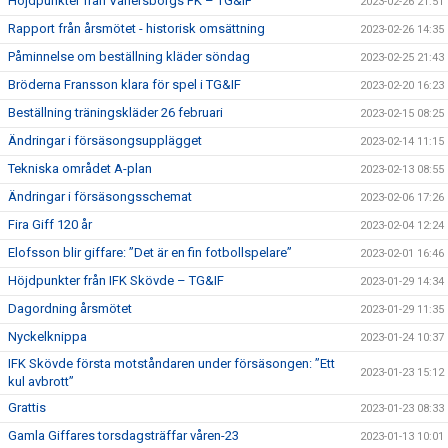
Höjdpunkter från Vänersborgs FK – TG&IF
2023-02-26 21:51
Rapport från årsmötet - historisk omsättning
2023-02-26 14:35
Påminnelse om beställning kläder söndag
2023-02-25 21:43
Bröderna Fransson klara för spel i TG&IF
2023-02-20 16:23
Beställning träningskläder 26 februari
2023-02-15 08:25
Ändringar i försäsongsupplägget
2023-02-14 11:15
Tekniska området A-plan
2023-02-13 08:55
Ändringar i försäsongsschemat
2023-02-06 17:26
Fira Giff 120 år
2023-02-04 12:24
Elofsson blir giffare: ”Det är en fin fotbollspelare”
2023-02-01 16:46
Höjdpunkter från IFK Skövde – TG&IF
2023-01-29 14:34
Dagordning årsmötet
2023-01-29 11:35
Nyckelknippa
2023-01-24 10:37
IFK Skövde första motståndaren under försäsongen: ”Ett
2023-01-23 15:12
kul avbrott”
Grattis
2023-01-23 08:33
Gamla Giffares torsdagsträffar våren-23
2023-01-13 10:01