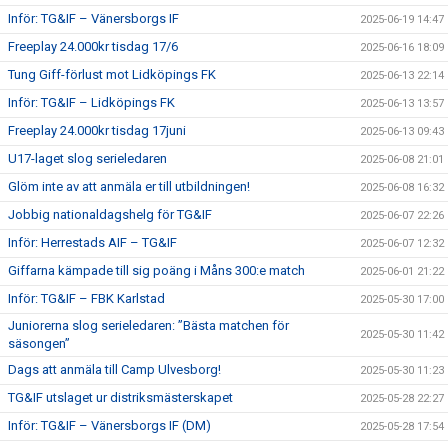
Inför: TG&IF – Vänersborgs IF
2025-06-19 14:47
Freeplay 24.000kr tisdag 17/6
2025-06-16 18:09
Tung Giff-förlust mot Lidköpings FK
2025-06-13 22:14
Inför: TG&IF – Lidköpings FK
2025-06-13 13:57
Freeplay 24.000kr tisdag 17juni
2025-06-13 09:43
U17-laget slog serieledaren
2025-06-08 21:01
Glöm inte av att anmäla er till utbildningen!
2025-06-08 16:32
Jobbig nationaldagshelg för TG&IF
2025-06-07 22:26
Inför: Herrestads AIF – TG&IF
2025-06-07 12:32
Giffarna kämpade till sig poäng i Måns 300:e match
2025-06-01 21:22
Inför: TG&IF – FBK Karlstad
2025-05-30 17:00
Juniorerna slog serieledaren: ”Bästa matchen för
2025-05-30 11:42
säsongen”
Dags att anmäla till Camp Ulvesborg!
2025-05-30 11:23
TG&IF utslaget ur distriksmästerskapet
2025-05-28 22:27
Inför: TG&IF – Vänersborgs IF (DM)
2025-05-28 17:54