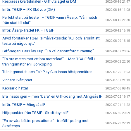
Respass i kvartsfinalen - Giff utslaget ur DM
2022-08-16 21:47
Inför: TG&IF – IFK Skövde (DM)
2022-08-16 11:08
Perfekt start på hösten – TG&IF vann i Åsarp: ”Vår match
2022-08-12 21:30
från start till slut”
Inför: Åsarp-Trädet FK – TG&IF
2022-08-12 16:18
Arvid förstärker TG&IF:s målvaktssida: ”Kul och lärorikt att
2022-08-09 13:15
testa på något nytt”
Giff-seger i Fair Play Cup: ”En väl genomförd turnering”
2022-08-07 20:36
”En bra match mot ett bra motstånd” – Men TG&IF föll i
2022-08-02 22:30
träningsmatchen i Jönköping
Träningsmatch och Fair Play Cup innan höstpremiären
2022-07-22 11:23
Vinnare i vårtipset
2022-07-07 21:13
Kepsar o hattar
2022-07-06 08:45
Bra insats igen – men ”bara” en Giff-poäng mot Alingsås IF
2022-07-02 19:17
Inför: TG&IF – Alingsås IF
2022-07-01 11:22
Höjdpunkter från TG&IF - Skoftebyns IF
2022-06-30 20:09
"En av våra bättre prestationer" - tre Giff-poäng mot
2022-06-29 22:19
Skoftebyn