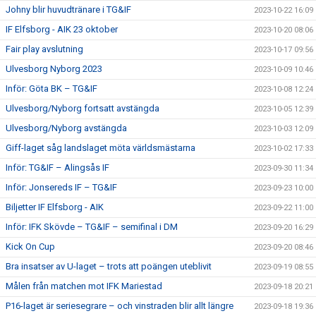
Johny blir huvudtränare i TG&IF
2023-10-22 16:09
IF Elfsborg - AIK 23 oktober
2023-10-20 08:06
Fair play avslutning
2023-10-17 09:56
Ulvesborg Nyborg 2023
2023-10-09 10:46
Inför: Göta BK – TG&IF
2023-10-08 12:24
Ulvesborg/Nyborg fortsatt avstängda
2023-10-05 12:39
Ulvesborg/Nyborg avstängda
2023-10-03 12:09
Giff-laget såg landslaget möta världsmästarna
2023-10-02 17:33
Inför: TG&IF – Alingsås IF
2023-09-30 11:34
Inför: Jonsereds IF – TG&IF
2023-09-23 10:00
Biljetter IF Elfsborg - AIK
2023-09-22 11:00
Inför: IFK Skövde – TG&IF – semifinal i DM
2023-09-20 16:29
Kick On Cup
2023-09-20 08:46
Bra insatser av U-laget – trots att poängen uteblivit
2023-09-19 08:55
Målen från matchen mot IFK Mariestad
2023-09-18 20:21
P16-laget är seriesegrare – och vinstraden blir allt längre
2023-09-18 19:36