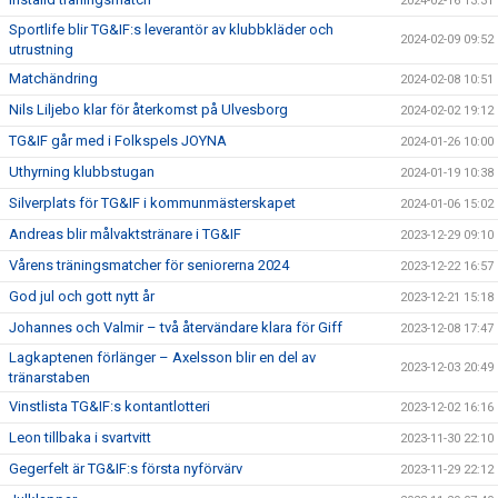
2024-02-16 13:31
Sportlife blir TG&IF:s leverantör av klubbkläder och
2024-02-09 09:52
utrustning
Matchändring
2024-02-08 10:51
Nils Liljebo klar för återkomst på Ulvesborg
2024-02-02 19:12
TG&IF går med i Folkspels JOYNA
2024-01-26 10:00
Uthyrning klubbstugan
2024-01-19 10:38
Silverplats för TG&IF i kommunmästerskapet
2024-01-06 15:02
Andreas blir målvaktstränare i TG&IF
2023-12-29 09:10
Vårens träningsmatcher för seniorerna 2024
2023-12-22 16:57
God jul och gott nytt år
2023-12-21 15:18
Johannes och Valmir – två återvändare klara för Giff
2023-12-08 17:47
Lagkaptenen förlänger – Axelsson blir en del av
2023-12-03 20:49
tränarstaben
Vinstlista TG&IF:s kontantlotteri
2023-12-02 16:16
Leon tillbaka i svartvitt
2023-11-30 22:10
Gegerfelt är TG&IF:s första nyförvärv
2023-11-29 22:12