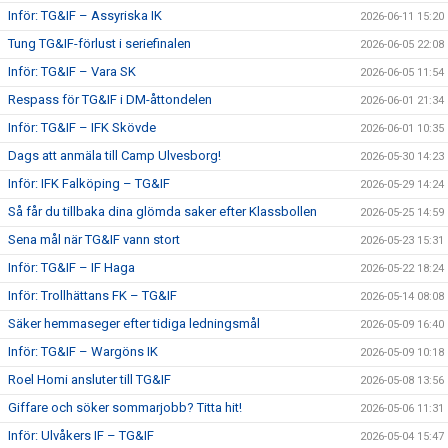
Inför: TG&IF – Assyriska IK
2026-06-11 15:20
Tung TG&IF-förlust i seriefinalen
2026-06-05 22:08
Inför: TG&IF – Vara SK
2026-06-05 11:54
Respass för TG&IF i DM-åttondelen
2026-06-01 21:34
Inför: TG&IF – IFK Skövde
2026-06-01 10:35
Dags att anmäla till Camp Ulvesborg!
2026-05-30 14:23
Inför: IFK Falköping – TG&IF
2026-05-29 14:24
Så får du tillbaka dina glömda saker efter Klassbollen
2026-05-25 14:59
Sena mål när TG&IF vann stort
2026-05-23 15:31
Inför: TG&IF – IF Haga
2026-05-22 18:24
Inför: Trollhättans FK – TG&IF
2026-05-14 08:08
Säker hemmaseger efter tidiga ledningsmål
2026-05-09 16:40
Inför: TG&IF – Wargöns IK
2026-05-09 10:18
Roel Homi ansluter till TG&IF
2026-05-08 13:56
Giffare och söker sommarjobb? Titta hit!
2026-05-06 11:31
Inför: Ulvåkers IF – TG&IF
2026-05-04 15:47