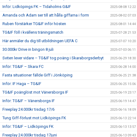
Inför: Lidköpings FK – Tidaholms G&IF
2025-08-08 12:22
Amanda och Adam ser till att hålla giffarna i form
2025-08-02 07:03
Ruben förstärker TG&IF inför hösten
2025-08-01 14:44
TG&IF föll i kvällens träningsmatch
2025-07-28 21:53
Här anmäler du dig till utbildningen UEFA C
2025-07-07 10:20
30.000kr Drive in bingon 8 juli
2025-07-03 06:11
Sviten lever vidare – TG&IF tog poäng i Skaraborgsderbyt
2025-06-29 18:30
Inför: TG&IF – Skara FC
2025-06-28 14:00
Fasta situationer fällde Giff i Jönköping
2025-06-25 21:38
Inför: IF Haga – TG&IF
2025-06-25 15:06
TG&IF poänglöst mot Vänersborgs IF
2025-06-19 23:17
Inför: TG&IF – Vänersborgs IF
2025-06-19 14:47
Freeplay 24.000kr tisdag 17/6
2025-06-16 18:09
Tung Giff-förlust mot Lidköpings FK
2025-06-13 22:14
Inför: TG&IF – Lidköpings FK
2025-06-13 13:57
Freeplay 24.000kr tisdag 17juni
2025-06-13 09:43