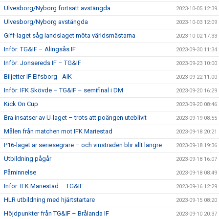
Ulvesborg/Nyborg fortsatt avstängda
2023-10-05 12:39
Ulvesborg/Nyborg avstängda
2023-10-03 12:09
Giff-laget såg landslaget möta världsmästarna
2023-10-02 17:33
Inför: TG&IF – Alingsås IF
2023-09-30 11:34
Inför: Jonsereds IF – TG&IF
2023-09-23 10:00
Biljetter IF Elfsborg - AIK
2023-09-22 11:00
Inför: IFK Skövde – TG&IF – semifinal i DM
2023-09-20 16:29
Kick On Cup
2023-09-20 08:46
Bra insatser av U-laget – trots att poängen uteblivit
2023-09-19 08:55
Målen från matchen mot IFK Mariestad
2023-09-18 20:21
P16-laget är seriesegrare – och vinstraden blir allt längre
2023-09-18 19:36
Utbildning pågår
2023-09-18 16:07
Påminnelse
2023-09-18 08:49
Inför: IFK Mariestad – TG&IF
2023-09-16 12:29
HLR utbildning med hjärtstartare
2023-09-15 08:20
Höjdpunkter från TG&IF – Brålanda IF
2023-09-10 20:37