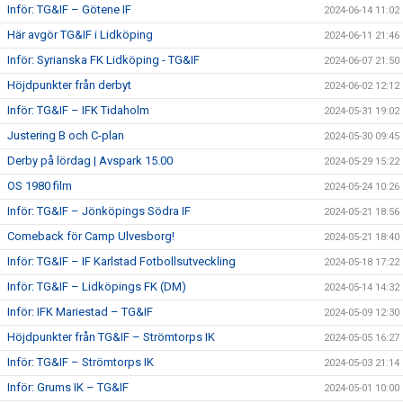
Inför: TG&IF – Götene IF
2024-06-14 11:02
Här avgör TG&IF i Lidköping
2024-06-11 21:46
Inför: Syrianska FK Lidköping - TG&IF
2024-06-07 21:50
Höjdpunkter från derbyt
2024-06-02 12:12
Inför: TG&IF – IFK Tidaholm
2024-05-31 19:02
Justering B och C-plan
2024-05-30 09:45
Derby på lördag | Avspark 15.00
2024-05-29 15:22
OS 1980 film
2024-05-24 10:26
Inför: TG&IF – Jönköpings Södra IF
2024-05-21 18:56
Comeback för Camp Ulvesborg!
2024-05-21 18:40
Inför: TG&IF – IF Karlstad Fotbollsutveckling
2024-05-18 17:22
Inför: TG&IF – Lidköpings FK (DM)
2024-05-14 14:32
Inför: IFK Mariestad – TG&IF
2024-05-09 12:30
Höjdpunkter från TG&IF – Strömtorps IK
2024-05-05 16:27
Inför: TG&IF – Strömtorps IK
2024-05-03 21:14
Inför: Grums IK – TG&IF
2024-05-01 10:00