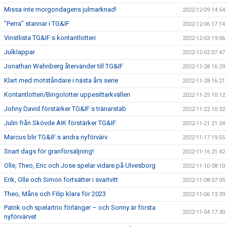
Missa inte morgondagens julmarknad!
2022-12-09 14:54
”Perra” stannar i TG&IF
2022-12-06 17:14
Vinstlista TG&IF:s kontantlotteri
2022-12-03 19:06
Julklappar
2022-12-02 07:47
Jonathan Wahnberg återvänder till TG&IF
2022-11-28 16:29
Klart med motståndare i nästa års serie
2022-11-28 16:21
Kontantlotteri/Bingolotter uppesittarkvällen
2022-11-25 10:12
Johny David förstärker TG&IF:s tränarstab
2022-11-22 10:32
Julin från Skövde AIK förstärker TG&IF
2022-11-21 21:24
Marcus blir TG&IF:s andra nyförvärv
2022-11-17 19:55
Snart dags för granförsäljning!
2022-11-16 21:42
Olle, Theo, Eric och Jose spelar vidare på Ulvesborg
2022-11-10 08:10
Erik, Olle och Simon fortsätter i svartvitt
2022-11-08 07:05
Theo, Måns och Filip klara för 2023
2022-11-06 13:39
Patrik och spelartrio förlänger – och Sonny är första
2022-11-04 17:30
nyförvärvet