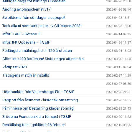
Äntligen dags för bilbingo i Ekedalen!
2023-04-26 20:58
Ändring av planschemat v17
2023-04-26 08:14
Se bilderna från söndagens cupspel!
2023-04-23 18:51
Tack alla ni som varit en del av Giffcupen 2023!
2023-04-23 18:00
Inför TG&IF - Götene IF
2023-04-14 07:15
Inför: IFK Uddevalla – TG&IF
2023-04-06 11:37
Förlängd anmälningstid till 120-årsfesten
2023-03-24 18:03
Glöm inte 120-årsfesten! Sista dagen att anmäla
2023-03-20 14:03
Vårtipset 2023
2023-03-15 07:34
Tisdagens match är inställd
2023-02-27 14:29
2023-02-27 08:36
Höjdpunkter från Vänersborgs FK – TG&IF
2023-02-26 21:51
Rapport från årsmötet - historisk omsättning
2023-02-26 14:35
Påminnelse om beställning kläder söndag
2023-02-25 21:43
Bröderna Fransson klara för spel i TG&IF
2023-02-20 16:23
Beställning träningskläder 26 februari
2023-02-15 08:25