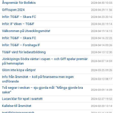
Årspremiär för Bollekis
2024-04-30 10:03
Giffcupen 2024
2024-04-29 11:56
Inför: TG&IF – Skara FC
2024-04-23 20:16
Inför: IF Viken – TG&IF
2024-04-20 19:14
Välkommen på Utvecklingsmöte!
2024-04-19 14:15
Inför: TG&IF – Skara FC
2024-04-16 22:25
Inför: TG&IF – Forshaga IF
2024-04-14 09:26
TG&IF värd för ledarutbildning
2024-04-13 12:30
Jönköpings Södra väntar i cupen – och Giff spelar premiär
2024-04-07 14:59
på hemmaplan
Glöm inte köpa vårtips!
2024-03-25 09:26
Info från årsmötet – koll på finanserna men ingen
2024-03-13 08:17
ordförande
Två segrar i veckan – sju gjorda mål: ”Många gjorde bra
2024-03-09 14:09
saker”
Lucas klar för spel i svartvitt
2024-02-27 19:52
Kallelse till årsmötet
2024-02-20 13:14
Inställd träningsmatch