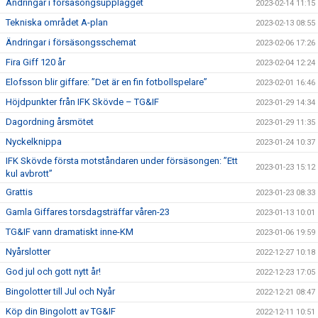
Ändringar i försäsongsupplägget
2023-02-14 11:15
Tekniska området A-plan
2023-02-13 08:55
Ändringar i försäsongsschemat
2023-02-06 17:26
Fira Giff 120 år
2023-02-04 12:24
Elofsson blir giffare: ”Det är en fin fotbollspelare”
2023-02-01 16:46
Höjdpunkter från IFK Skövde – TG&IF
2023-01-29 14:34
Dagordning årsmötet
2023-01-29 11:35
Nyckelknippa
2023-01-24 10:37
IFK Skövde första motståndaren under försäsongen: ”Ett
2023-01-23 15:12
kul avbrott”
Grattis
2023-01-23 08:33
Gamla Giffares torsdagsträffar våren-23
2023-01-13 10:01
TG&IF vann dramatiskt inne-KM
2023-01-06 19:59
Nyårslotter
2022-12-27 10:18
God jul och gott nytt år!
2022-12-23 17:05
Bingolotter till Jul och Nyår
2022-12-21 08:47
Köp din Bingolott av TG&IF
2022-12-11 10:51