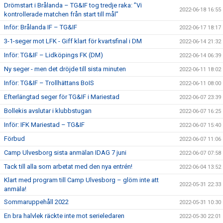
Drömstart i Brålanda – TG&IF tog tredje raka: ”Vi
2022-06-18 16:55
kontrollerade matchen från start till mål”
Inför: Brålanda IF – TG&IF
2022-06-17 18:17
3-1-seger mot LFK - Giff klart för kvartsfinal i DM
2022-06-14 21:32
Inför: TG&IF – Lidköpings FK (DM)
2022-06-14 06:39
Ny seger - men det dröjde till sista minuten
2022-06-11 18:02
Inför: TG&IF – Trollhättans BoIS
2022-06-11 08:00
Efterlängtad seger för TG&IF i Mariestad
2022-06-07 23:39
Bollekis avslutar i klubbstugan
2022-06-07 16:25
Inför: IFK Mariestad – TG&IF
2022-06-07 15:40
Förbud
2022-06-07 11:06
Camp Ulvesborg sista anmälan IDAG 7 juni
2022-06-07 07:58
Tack till alla som arbetat med den nya entrén!
2022-06-04 13:52
Klart med program till Camp Ulvesborg – glöm inte att
2022-05-31 22:33
anmäla!
Sommaruppehåll 2022
2022-05-31 10:30
En bra halvlek räckte inte mot serieledaren
2022-05-30 22:01