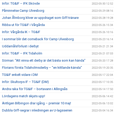
Inför: TG&IF – IFK Skövde
2022-05-30 12:52
Påminnelse Camp Ulvesborg
2022-05-29 08:16
Johan Åhnborg kliver av uppdraget som Giff-tränare
2022-05-28 19:28
Ribba ut för TG&IF i Vårgårda
2022-05-26 15:34
Inför: Vårgårda IK – TG&IF
2022-05-26 10:16
I sommar blir det comeback för Camp Ulvesborg
2022-05-23 16:14
Uddamålsförlust i derbyt
2022-05-21 21:34
Inför: TG&IF – IFK Tidaholm
2022-05-21 07:03
Sörman: ”Att vinna ett derby är det bästa som kan hända”
2022-05-20 17:28
Florians första Tidaholmsderby – ”en kittlande känsla”
2022-05-19 20:35
TG&IF enkelt vidare i DM
2022-05-17 22:04
Inför: Skultorps IF – TG&IF (DM)
2022-05-17 10:35
Andra raka för TG&IF – bortavann i Allingsås
2022-05-14 17:50
Lördagens match skjuts upp!
2022-05-06 14:42
Äntligen Bilbingon drar igång – premiär 10 maj!
2022-05-06 13:02
Dubbla Giff-segrar i inledningen av U-lagsserien
2022-05-04 16:34