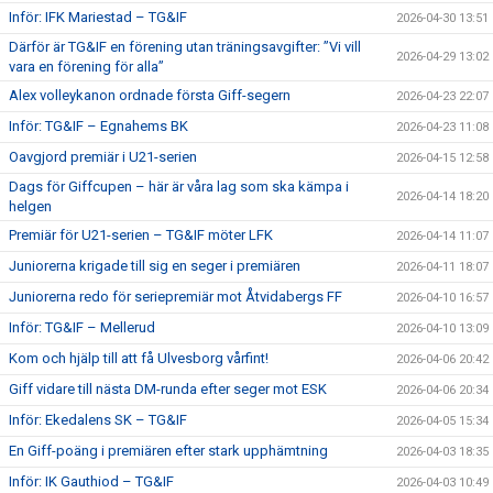
Inför: IFK Mariestad – TG&IF
2026-04-30 13:51
Därför är TG&IF en förening utan träningsavgifter: ”Vi vill
2026-04-29 13:02
vara en förening för alla”
Alex volleykanon ordnade första Giff-segern
2026-04-23 22:07
Inför: TG&IF – Egnahems BK
2026-04-23 11:08
Oavgjord premiär i U21-serien
2026-04-15 12:58
Dags för Giffcupen – här är våra lag som ska kämpa i
2026-04-14 18:20
helgen
Premiär för U21-serien – TG&IF möter LFK
2026-04-14 11:07
Juniorerna krigade till sig en seger i premiären
2026-04-11 18:07
Juniorerna redo för seriepremiär mot Åtvidabergs FF
2026-04-10 16:57
Inför: TG&IF – Mellerud
2026-04-10 13:09
Kom och hjälp till att få Ulvesborg vårfint!
2026-04-06 20:42
Giff vidare till nästa DM-runda efter seger mot ESK
2026-04-06 20:34
Inför: Ekedalens SK – TG&IF
2026-04-05 15:34
En Giff-poäng i premiären efter stark upphämtning
2026-04-03 18:35
Inför: IK Gauthiod – TG&IF
2026-04-03 10:49