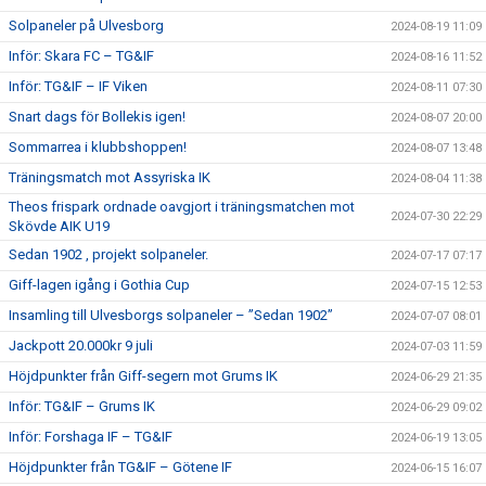
Solpaneler på Ulvesborg
2024-08-19 11:09
Inför: Skara FC – TG&IF
2024-08-16 11:52
Inför: TG&IF – IF Viken
2024-08-11 07:30
Snart dags för Bollekis igen!
2024-08-07 20:00
Sommarrea i klubbshoppen!
2024-08-07 13:48
Träningsmatch mot Assyriska IK
2024-08-04 11:38
Theos frispark ordnade oavgjort i träningsmatchen mot
2024-07-30 22:29
Skövde AIK U19
Sedan 1902 , projekt solpaneler.
2024-07-17 07:17
Giff-lagen igång i Gothia Cup
2024-07-15 12:53
Insamling till Ulvesborgs solpaneler – ”Sedan 1902”
2024-07-07 08:01
Jackpott 20.000kr 9 juli
2024-07-03 11:59
Höjdpunkter från Giff-segern mot Grums IK
2024-06-29 21:35
Inför: TG&IF – Grums IK
2024-06-29 09:02
Inför: Forshaga IF – TG&IF
2024-06-19 13:05
Höjdpunkter från TG&IF – Götene IF
2024-06-15 16:07