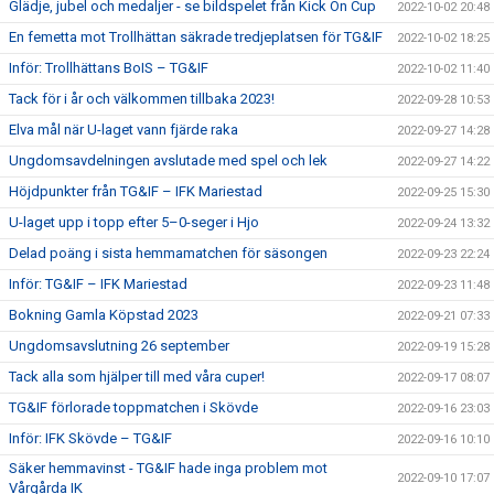
Glädje, jubel och medaljer - se bildspelet från Kick On Cup
2022-10-02 20:48
En femetta mot Trollhättan säkrade tredjeplatsen för TG&IF
2022-10-02 18:25
Inför: Trollhättans BoIS – TG&IF
2022-10-02 11:40
Tack för i år och välkommen tillbaka 2023!
2022-09-28 10:53
Elva mål när U-laget vann fjärde raka
2022-09-27 14:28
Ungdomsavdelningen avslutade med spel och lek
2022-09-27 14:22
Höjdpunkter från TG&IF – IFK Mariestad
2022-09-25 15:30
U-laget upp i topp efter 5–0-seger i Hjo
2022-09-24 13:32
Delad poäng i sista hemmamatchen för säsongen
2022-09-23 22:24
Inför: TG&IF – IFK Mariestad
2022-09-23 11:48
Bokning Gamla Köpstad 2023
2022-09-21 07:33
Ungdomsavslutning 26 september
2022-09-19 15:28
Tack alla som hjälper till med våra cuper!
2022-09-17 08:07
TG&IF förlorade toppmatchen i Skövde
2022-09-16 23:03
Inför: IFK Skövde – TG&IF
2022-09-16 10:10
Säker hemmavinst - TG&IF hade inga problem mot
2022-09-10 17:07
Vårgårda IK