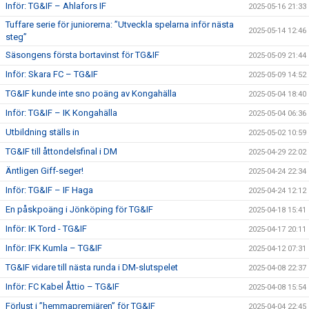
Inför: TG&IF – Ahlafors IF
2025-05-16 21:33
Tuffare serie för juniorerna: ”Utveckla spelarna inför nästa
2025-05-14 12:46
steg”
Säsongens första bortavinst för TG&IF
2025-05-09 21:44
Inför: Skara FC – TG&IF
2025-05-09 14:52
TG&IF kunde inte sno poäng av Kongahälla
2025-05-04 18:40
Inför: TG&IF – IK Kongahälla
2025-05-04 06:36
Utbildning ställs in
2025-05-02 10:59
TG&IF till åttondelsfinal i DM
2025-04-29 22:02
Äntligen Giff-seger!
2025-04-24 22:34
Inför: TG&IF – IF Haga
2025-04-24 12:12
En påskpoäng i Jönköping för TG&IF
2025-04-18 15:41
Inför: IK Tord - TG&IF
2025-04-17 20:11
Inför: IFK Kumla – TG&IF
2025-04-12 07:31
TG&IF vidare till nästa runda i DM-slutspelet
2025-04-08 22:37
Inför: FC Kabel Åttio – TG&IF
2025-04-08 15:54
Förlust i ”hemmapremiären” för TG&IF
2025-04-04 22:45