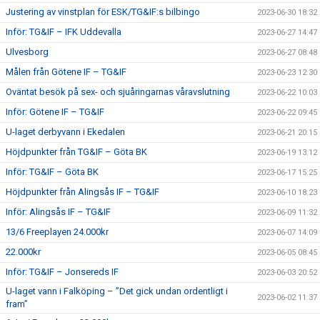
Justering av vinstplan för ESK/TG&IF:s bilbingo
2023-06-30 18:32
Inför: TG&IF – IFK Uddevalla
2023-06-27 14:47
Ulvesborg
2023-06-27 08:48
Målen från Götene IF – TG&IF
2023-06-23 12:30
Oväntat besök på sex- och sjuåringarnas våravslutning
2023-06-22 10:03
Inför: Götene IF – TG&IF
2023-06-22 09:45
U-laget derbyvann i Ekedalen
2023-06-21 20:15
Höjdpunkter från TG&IF – Göta BK
2023-06-19 13:12
Inför: TG&IF – Göta BK
2023-06-17 15:25
Höjdpunkter från Alingsås IF – TG&IF
2023-06-10 18:23
Inför: Alingsås IF – TG&IF
2023-06-09 11:32
13/6 Freeplayen 24.000kr
2023-06-07 14:09
22.000kr
2023-06-05 08:45
Inför: TG&IF – Jonsereds IF
2023-06-03 20:52
U-laget vann i Falköping – ”Det gick undan ordentligt i
2023-06-02 11:37
fram”