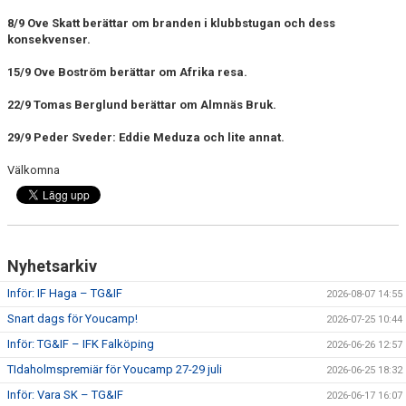
8/9 Ove Skatt berättar om branden i klubbstugan och dess
CUPER ARBETSBESKRIVNING
konsekvenser.
15/9 Ove Boström berättar om Afrika resa.
PLANSCHEMA
22/9 Tomas Berglund berättar om Almnäs Bruk.
29/9 Peder Sveder: Eddie Meduza och lite annat.
Välkomna
Nyhetsarkiv
Inför: IF Haga – TG&IF
2026-08-07 14:55
Snart dags för Youcamp!
2026-07-25 10:44
Inför: TG&IF – IFK Falköping
2026-06-26 12:57
TIdaholmspremiär för Youcamp 27-29 juli
2026-06-25 18:32
Inför: Vara SK – TG&IF
2026-06-17 16:07