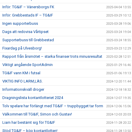
Inför: TG&IF – Vänersborgs FK
2025-04-04 13:55
Inför: Grebbestads IF – TG&IF
2025-03-29 10:12
Ingen supporterbuss
2025-03-28 19:06
Dags att redovisa Vårtipset
2025-03-24 19:04
Supporterbuss till Grebbestad
2025-03-24 18:55
Fixardag på Ulvesborg!
2025-03-23 12:29
Rapport från årsmötet – starka finanser trots minusresultat
2025-02-28 12:51
Viktigt angående SportAdmin
2025-01-29 16:46
TG&IF vann KM i futsal
2025-01-06 19:13
VIKTIG INFO LARM,LÄS.
2024-12-20 11:44
Informationskväll droger
2024-12-18 18:32
Dragningslista kontantlotteriet 2024
2024-12-07 19:35
Tolv spelare har förlängt med TG&IF – truppbygget tar form
2024-12-06 15:06
Välkommen till TG&IF, Simon och Gustav!
2024-12-03 20:03
Liam har bestämt sig för TG&IF
2024-11-28 20:22
Stöd TG&IF – köp kontantlotten!
2024-11-28 13:50