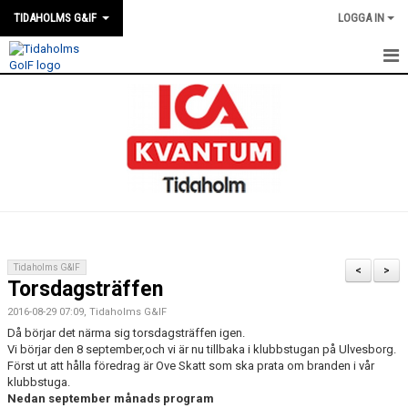
TIDAHOLMS G&IF
LOGGA IN
HEM
FÖRENINGSKALENDERN
NYHETER
KLUBBSTUGAN
KONTAKT
Tidaholms G&IF
<
>
Torsdagsträffen
FÖRENINGEN
2016-08-29 07:09, Tidaholms G&IF
SOUVENIRER
Då börjar det närma sig torsdagsträffen igen.
Vi börjar den 8 september,och vi är nu tillbaka i klubbstugan på Ulvesborg.
Först ut att hålla föredrag är Ove Skatt som ska prata om branden i vår
GAMLA GIFFS TORSDAGSTRÄFFAR
klubbstuga.
Nedan september månads program
MATCHER