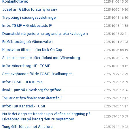
Kontantlotteriet
2025-11-03 13:00
Josef är TG&IF:s första nyförvärv
2025-10-30 19:30
Tre poäng i säsongsavslutningen
2025-10-18 16:30
Inför: TG&IF – Grebbestads IF
2025-10-18 11:38
Dramatiskt när juniorerna tog andra raka kvalsegern
2025-10-15 22:21
En Giff-poäng på Vänersvallen
2025-10-11 21:03
Kioskvaror till salu efter Kick On Cup
2025-10-08 08:19
Sista chansen ute efter förlust mot Vänersborg
2025-10-06 17:09
Inför: Vänersborgs IF - TG&IF
2025-10-03 18:12
Sent avgörande fällde TG&IF i kvalkampen
2025-09-27 17:29
Inför: TG&IF – IFK Kumla
2025-09-26 12:59
Ikväll: Quiz på Ulvesborg för giffare
2025-09-26 12:56
”Nu är det fyra finaler som återstår...”
2025-09-20 17:17
Inför: FBK Karlstad - TG&IF
2025-09-20 11:17
Nu är det dags att fräscha upp vår fina anläggning på
2025-09-15 10:09
Ulvesborg. Nu på lördag den 20 september
Tung Giff-förlust mot Ahlafors
2025-09-14 19:02