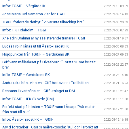
Inför: TG&IF – Vårgårda IK
2022-09-10 09:59
Jose Maria Cid Sameron klar för TG&IF
2022-09-09 14:13
TG&IF förlorade derbyt: ”Vi var inte tillräckligt bra”
2022-09-03 20:03
Inför: IFK Tidaholm – TG&IF
2022-09-03 07:23
Xheladin Brahimi är ny assisterande tränare i TG&IF
2022-08-31 19:57
Lucas Frölin lånas ut till Åsarp-Trädet FK
2022-08-30 08:33
Höjdpunkter från TG&IF – Gerdskens BK
2022-08-27 09:53
Giff vann målkalaset på Ulvesborg: ”Första 20 var brutalt
2022-08-26 22:57
bra”
Inför: TG&IF – Gerdskens BK
2022-08-26 14:10
Andra raka höst-vinsten - Giff bortavann i Trollhättan
2022-08-21 16:23
Respass i kvartsfinalen - Giff utslaget ur DM
2022-08-16 21:47
Inför: TG&IF – IFK Skövde (DM)
2022-08-16 11:08
Perfekt start på hösten – TG&IF vann i Åsarp: ”Vår match
2022-08-12 21:30
från start till slut”
Inför: Åsarp-Trädet FK – TG&IF
2022-08-12 16:18
Arvid förstärker TG&IF:s målvaktssida: ”Kul och lärorikt att