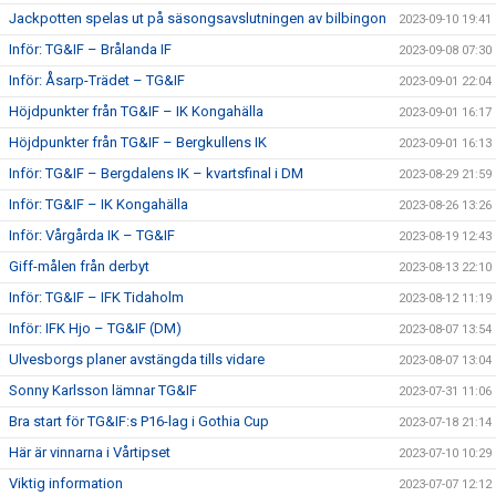
Jackpotten spelas ut på säsongsavslutningen av bilbingon
2023-09-10 19:41
Inför: TG&IF – Brålanda IF
2023-09-08 07:30
Inför: Åsarp-Trädet – TG&IF
2023-09-01 22:04
Höjdpunkter från TG&IF – IK Kongahälla
2023-09-01 16:17
Höjdpunkter från TG&IF – Bergkullens IK
2023-09-01 16:13
Inför: TG&IF – Bergdalens IK – kvartsfinal i DM
2023-08-29 21:59
Inför: TG&IF – IK Kongahälla
2023-08-26 13:26
Inför: Vårgårda IK – TG&IF
2023-08-19 12:43
Giff-målen från derbyt
2023-08-13 22:10
Inför: TG&IF – IFK Tidaholm
2023-08-12 11:19
Inför: IFK Hjo – TG&IF (DM)
2023-08-07 13:54
Ulvesborgs planer avstängda tills vidare
2023-08-07 13:04
Sonny Karlsson lämnar TG&IF
2023-07-31 11:06
Bra start för TG&IF:s P16-lag i Gothia Cup
2023-07-18 21:14
Här är vinnarna i Vårtipset
2023-07-10 10:29
Viktig information
2023-07-07 12:12