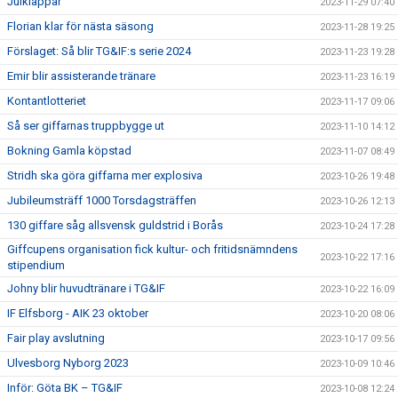
Julklappar
2023-11-29 07:40
Florian klar för nästa säsong
2023-11-28 19:25
Förslaget: Så blir TG&IF:s serie 2024
2023-11-23 19:28
Emir blir assisterande tränare
2023-11-23 16:19
Kontantlotteriet
2023-11-17 09:06
Så ser giffarnas truppbygge ut
2023-11-10 14:12
Bokning Gamla köpstad
2023-11-07 08:49
Stridh ska göra giffarna mer explosiva
2023-10-26 19:48
Jubileumsträff 1000 Torsdagsträffen
2023-10-26 12:13
130 giffare såg allsvensk guldstrid i Borås
2023-10-24 17:28
Giffcupens organisation fick kultur- och fritidsnämndens
2023-10-22 17:16
stipendium
Johny blir huvudtränare i TG&IF
2023-10-22 16:09
IF Elfsborg - AIK 23 oktober
2023-10-20 08:06
Fair play avslutning
2023-10-17 09:56
Ulvesborg Nyborg 2023
2023-10-09 10:46
Inför: Göta BK – TG&IF
2023-10-08 12:24