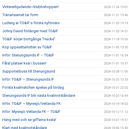
Vintererbjudande i klubbshoppen!
2024-11-24 19:01
Tränarteamet tar form
2024-11-21 19:46
Ludwig är TG&IF:s första nyförvärv
2024-11-20 19:19
Johny David förlänger med TG&IF
2024-11-20 14:51
TG&IF sörjer bortgånge ”Hacke”
2024-11-18 19:55
Köp uppesittarlotten av TG&IF
2024-11-05 13:30
Inför: Stenungsunds IF – TG&IF
2024-11-01 16:34
Fåtal platser kvar i bussen!
2024-11-01 10:37
Supporterbuss till Stenungsund
2024-10-28 11:06
Inför: TG&IF – Stenungsunds IF
2024-10-25 13:33
Första kvalmatchen spelas på lördag
2024-10-21 22:02
Stenungsunds IF blir nästa kvalmotståndare
2024-10-20 16:49
Inför: TG&IF – Myresjö/Vetlanda FK
2024-10-18 18:02
Inför: Myresjö-Vetlanda FK – TG&IF
2024-10-12 11:12
Häng med och se giffarna kvala!
2024-10-07 19:57
Klart med kvalmotståndare
2024-10-06 15:40