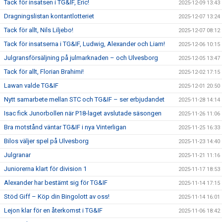
Tack för insatsen i TG&IF, Eric!
2025-12-09 13:43
Dragningslistan kontantlotteriet
2025-12-07 13:24
Tack för allt, Nils Liljebo!
2025-12-07 08:12
Tack för insatserna i TG&IF, Ludwig, Alexander och Liam!
2025-12-06 10:15
Julgransförsäljning på julmarknaden – och Ulvesborg
2025-12-05 13:47
Tack för allt, Florian Brahimi!
2025-12-02 17:15
Lawan valde TG&IF
2025-12-01 20:50
Nytt samarbete mellan STC och TG&IF – ser erbjudandet
2025-11-28 14:14
Isac fick Junorbollen när P18-laget avslutade säsongen
2025-11-26 11:06
Bra motstånd väntar TG&IF i nya Vinterligan
2025-11-25 16:33
Bilos väljer spel på Ulvesborg
2025-11-23 14:40
Julgranar
2025-11-21 11:16
Juniorerna klart för division 1
2025-11-17 18:53
Alexander har bestämt sig för TG&IF
2025-11-14 17:15
Stöd Giff – Köp din Bingolott av oss!
2025-11-14 16:01
Lejon klar för en återkomst i TG&IF
2025-11-06 18:42