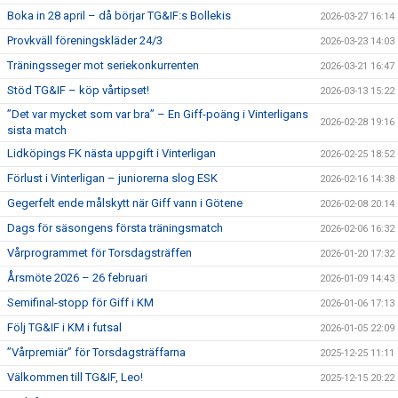
Boka in 28 april – då börjar TG&IF:s Bollekis
2026-03-27 16:14
Provkväll föreningskläder 24/3
2026-03-23 14:03
Träningsseger mot seriekonkurrenten
2026-03-21 16:47
Stöd TG&IF – köp vårtipset!
2026-03-13 15:22
”Det var mycket som var bra” – En Giff-poäng i Vinterligans
2026-02-28 19:16
sista match
Lidköpings FK nästa uppgift i Vinterligan
2026-02-25 18:52
Förlust i Vinterligan – juniorerna slog ESK
2026-02-16 14:38
Gegerfelt ende målskytt när Giff vann i Götene
2026-02-08 20:14
Dags för säsongens första träningsmatch
2026-02-06 16:32
Vårprogrammet för Torsdagsträffen
2026-01-20 17:32
Årsmöte 2026 – 26 februari
2026-01-09 14:43
Semifinal-stopp för Giff i KM
2026-01-06 17:13
Följ TG&IF i KM i futsal
2026-01-05 22:09
”Vårpremiär” för Torsdagsträffarna
2025-12-25 11:11
Välkommen till TG&IF, Leo!
2025-12-15 20:22