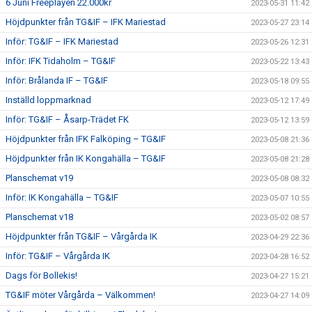
6 Juni Freeplayen 22.000kr
2023-05-31 11:42
Höjdpunkter från TG&IF – IFK Mariestad
2023-05-27 23:14
Inför: TG&IF – IFK Mariestad
2023-05-26 12:31
Inför: IFK Tidaholm – TG&IF
2023-05-22 13:43
Inför: Brålanda IF – TG&IF
2023-05-18 09:55
Inställd loppmarknad
2023-05-12 17:49
Inför: TG&IF – Åsarp-Trädet FK
2023-05-12 13:59
Höjdpunkter från IFK Falköping – TG&IF
2023-05-08 21:36
Höjdpunkter från IK Kongahälla – TG&IF
2023-05-08 21:28
Planschemat v19
2023-05-08 08:32
Inför: IK Kongahälla – TG&IF
2023-05-07 10:55
Planschemat v18
2023-05-02 08:57
Höjdpunkter från TG&IF – Vårgårda IK
2023-04-29 22:36
Inför: TG&IF – Vårgårda IK
2023-04-28 16:52
Dags för Bollekis!
2023-04-27 15:21
TG&IF möter Vårgårda – Välkommen!
2023-04-27 14:09