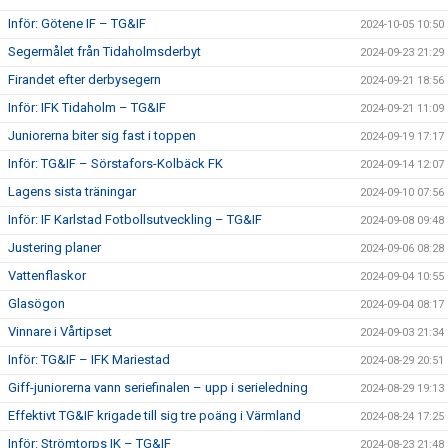
Inför: Götene IF – TG&IF
2024-10-05 10:50
Segermålet från Tidaholmsderbyt
2024-09-23 21:29
Firandet efter derbysegern
2024-09-21 18:56
Inför: IFK Tidaholm – TG&IF
2024-09-21 11:09
Juniorerna biter sig fast i toppen
2024-09-19 17:17
Inför: TG&IF – Sörstafors-Kolbäck FK
2024-09-14 12:07
Lagens sista träningar
2024-09-10 07:56
Inför: IF Karlstad Fotbollsutveckling – TG&IF
2024-09-08 09:48
Justering planer
2024-09-06 08:28
Vattenflaskor
2024-09-04 10:55
Glasögon
2024-09-04 08:17
Vinnare i Vårtipset
2024-09-03 21:34
Inför: TG&IF – IFK Mariestad
2024-08-29 20:51
Giff-juniorerna vann seriefinalen – upp i serieledning
2024-08-29 19:13
Effektivt TG&IF krigade till sig tre poäng i Värmland
2024-08-24 17:25
Inför: Strömtorps IK – TG&IF
2024-08-23 21:48