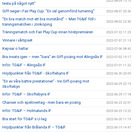
2022-08-09 13:15
testa på något nytt”
Giff-seger i Fair Play Cup: ”En väl genomförd turnering”
2022-08-07 20:36
”En bra match mot ett bra motstånd” – Men TG&IF föll i
2022-08-02 22:30
träningsmatchen i Jönköping
Träningsmatch och Fair Play Cup innan höstpremiären
2022-07-22 11:23
Vinnare i vårtipset
2022-07-07 21:13
Kepsar o hattar
2022-07-06 08:45
Bra insats igen – men ”bara” en Giff-poäng mot Alingsås IF
2022-07-02 19:17
Inför: TG&IF – Alingsås IF
2022-07-01 11:22
Höjdpunkter från TG&IF - Skoftebyns IF
2022-06-30 20:09
"En av våra bättre prestationer" - tre Giff-poäng mot
2022-06-29 22:19
Skoftebyn
Inför: TG&IF – Skoftebyns IF
2022-06-29 17:18
Chanser och spelövertag - men bara en poäng
2022-06-23 22:01
Inför: TG&IF – Holmalunds IF
2022-06-23 13:22
Bra start för TG&IF:s U-lag
2022-06-20 11:19
Höjdpunkter från Brålanda IF – TG&IF
2022-06-19 14:47