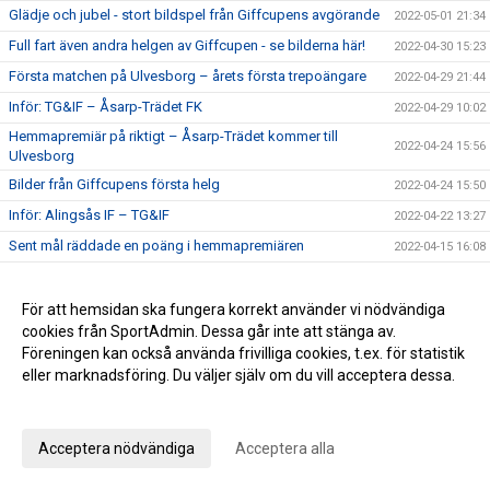
Glädje och jubel - stort bildspel från Giffcupens avgörande
2022-05-01 21:34
Full fart även andra helgen av Giffcupen - se bilderna här!
2022-04-30 15:23
Första matchen på Ulvesborg – årets första trepoängare
2022-04-29 21:44
Inför: TG&IF – Åsarp-Trädet FK
2022-04-29 10:02
Hemmapremiär på riktigt – Åsarp-Trädet kommer till
2022-04-24 15:56
Ulvesborg
Bilder från Giffcupens första helg
2022-04-24 15:50
Inför: Alingsås IF – TG&IF
2022-04-22 13:27
Sent mål räddade en poäng i hemmapremiären
2022-04-15 16:08
Inför: TG&IF – Brålanda IF
2022-04-15 11:09
Ny tid på hemmapremiären
För att hemsidan ska fungera korrekt använder vi nödvändiga
2022-04-11 19:33
cookies från SportAdmin. Dessa går inte att stänga av.
Höjdpunkter från premiären mot Holmalunds IF
2022-04-08 22:53
Föreningen kan också använda frivilliga cookies, t.ex. för statistik
Inför: Holmalunds IF – TG&IF
2022-04-08 13:44
eller marknadsföring. Du väljer själv om du vill acceptera dessa.
TG&IF flyttar fram första Giffcupen-helgen
2022-04-04 20:34
Anpassa dina val
Än finns chans att köpa Vårtips
2022-04-04 19:08
Acceptera nödvändiga
Acceptera alla
Välkommen till vår nya hemsida
2022-04-04 10:15