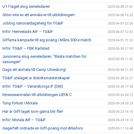
U17-laget slog serieledaren
2025-06-08 21:01
Glöm inte av att anmäla er till utbildningen!
2025-06-08 16:32
Jobbig nationaldagshelg för TG&IF
2025-06-07 22:26
Inför: Herrestads AIF – TG&IF
2025-06-07 12:32
Giffarna kämpade till sig poäng i Måns 300:e match
2025-06-01 21:22
Inför: TG&IF – FBK Karlstad
2025-05-30 17:00
Juniorerna slog serieledaren: ”Bästa matchen för
2025-05-30 11:42
säsongen”
Dags att anmäla till Camp Ulvesborg!
2025-05-30 11:23
TG&IF utslaget ur distriksmästerskapet
2025-05-28 22:27
Inför: TG&IF – Vänersborgs IF (DM)
2025-05-28 17:54
Intresseanmälan till utbildningen UEFA C
2025-05-24 20:27
Tung förlust i Motala
2025-05-24 20:23
Här är Giff-laget som gärna blir fler!
2025-05-23 16:16
Inför: Motala AIF – TG&IF
2025-05-23 14:12
Gegerfelt ordnade en Giff-poäng mot Ahlafors
2025-05-17 16:48