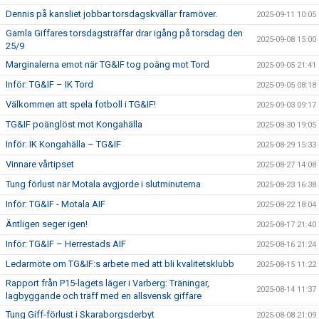
Dennis på kansliet jobbar torsdagskvällar framöver.
2025-09-11 10:05
Gamla Giffares torsdagsträffar drar igång på torsdag den
2025-09-08 15:00
25/9
Marginalerna emot när TG&IF tog poäng mot Tord
2025-09-05 21:41
Inför: TG&IF – IK Tord
2025-09-05 08:18
Välkommen att spela fotboll i TG&IF!
2025-09-03 09:17
TG&IF poänglöst mot Kongahälla
2025-08-30 19:05
Inför: IK Kongahälla – TG&IF
2025-08-29 15:33
Vinnare vårtipset
2025-08-27 14:08
Tung förlust när Motala avgjorde i slutminuterna
2025-08-23 16:38
Inför: TG&IF - Motala AIF
2025-08-22 18:04
Äntligen seger igen!
2025-08-17 21:40
Inför: TG&IF – Herrestads AIF
2025-08-16 21:24
Ledarmöte om TG&IF:s arbete med att bli kvalitetsklubb
2025-08-15 11:22
Rapport från P15-lagets läger i Varberg: Träningar,
2025-08-14 11:37
lagbyggande och träff med en allsvensk giffare
Tung Giff-förlust i Skaraborgsderbyt
2025-08-08 21:09