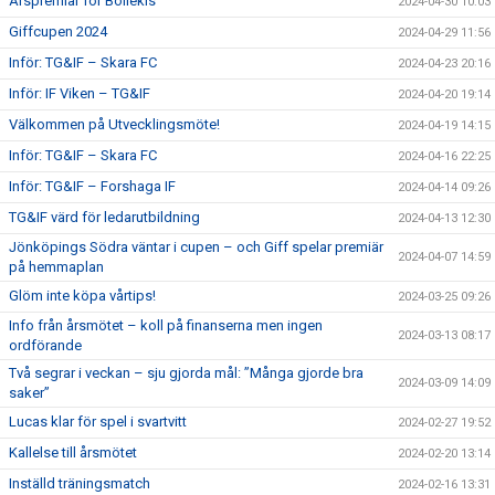
Årspremiär för Bollekis
2024-04-30 10:03
Giffcupen 2024
2024-04-29 11:56
Inför: TG&IF – Skara FC
2024-04-23 20:16
Inför: IF Viken – TG&IF
2024-04-20 19:14
Välkommen på Utvecklingsmöte!
2024-04-19 14:15
Inför: TG&IF – Skara FC
2024-04-16 22:25
Inför: TG&IF – Forshaga IF
2024-04-14 09:26
TG&IF värd för ledarutbildning
2024-04-13 12:30
Jönköpings Södra väntar i cupen – och Giff spelar premiär
2024-04-07 14:59
på hemmaplan
Glöm inte köpa vårtips!
2024-03-25 09:26
Info från årsmötet – koll på finanserna men ingen
2024-03-13 08:17
ordförande
Två segrar i veckan – sju gjorda mål: ”Många gjorde bra
2024-03-09 14:09
saker”
Lucas klar för spel i svartvitt
2024-02-27 19:52
Kallelse till årsmötet
2024-02-20 13:14
Inställd träningsmatch
2024-02-16 13:31