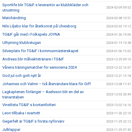
Sportlife blir TG&IF:s leverantör av klubbkläder och
2024-02-09 09:52
utrustning
Matchändring
2024-02-08 10:51
Nils Liljebo klar för återkomst på Ulvesborg
2024-02-02 19:12
TG&IF går med i Folkspels JOYNA
2024-01-26 10:00
Uthyrning klubbstugan
2024-01-19 10:38
Silverplats för TG&IF i kommunmästerskapet
2024-01-06 15:02
Andreas blir målvaktstränare i TG&IF
2023-12-29 09:10
Vårens träningsmatcher för seniorerna 2024
2023-12-22 16:57
God jul och gott nytt år
2023-12-21 15:18
Johannes och Valmir – två återvändare klara för Giff
2023-12-08 17:47
Lagkaptenen förlänger – Axelsson blir en del av
2023-12-03 20:49
tränarstaben
Vinstlista TG&IF:s kontantlotteri
2023-12-02 16:16
Leon tillbaka i svartvitt
2023-11-30 22:10
Gegerfelt är TG&IF:s första nyförvärv
2023-11-29 22:12
Julklappar
2023-11-29 07:40