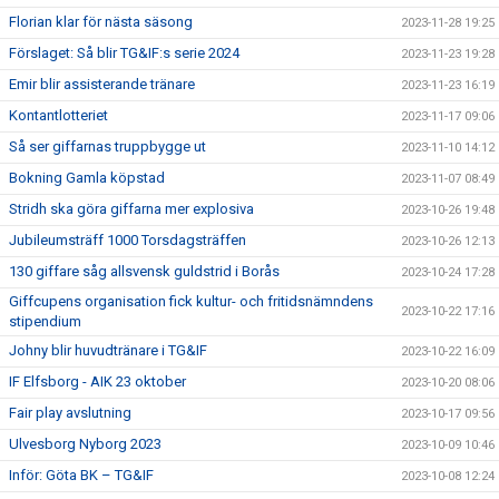
Florian klar för nästa säsong
2023-11-28 19:25
Förslaget: Så blir TG&IF:s serie 2024
2023-11-23 19:28
Emir blir assisterande tränare
2023-11-23 16:19
Kontantlotteriet
2023-11-17 09:06
Så ser giffarnas truppbygge ut
2023-11-10 14:12
Bokning Gamla köpstad
2023-11-07 08:49
Stridh ska göra giffarna mer explosiva
2023-10-26 19:48
Jubileumsträff 1000 Torsdagsträffen
2023-10-26 12:13
130 giffare såg allsvensk guldstrid i Borås
2023-10-24 17:28
Giffcupens organisation fick kultur- och fritidsnämndens
2023-10-22 17:16
stipendium
Johny blir huvudtränare i TG&IF
2023-10-22 16:09
IF Elfsborg - AIK 23 oktober
2023-10-20 08:06
Fair play avslutning
2023-10-17 09:56
Ulvesborg Nyborg 2023
2023-10-09 10:46
Inför: Göta BK – TG&IF
2023-10-08 12:24