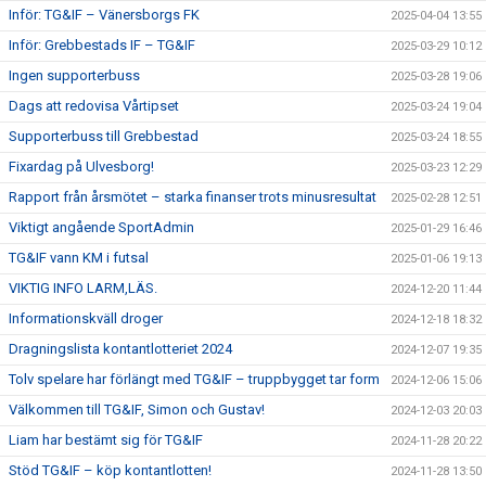
Inför: TG&IF – Vänersborgs FK
2025-04-04 13:55
Inför: Grebbestads IF – TG&IF
2025-03-29 10:12
Ingen supporterbuss
2025-03-28 19:06
Dags att redovisa Vårtipset
2025-03-24 19:04
Supporterbuss till Grebbestad
2025-03-24 18:55
Fixardag på Ulvesborg!
2025-03-23 12:29
Rapport från årsmötet – starka finanser trots minusresultat
2025-02-28 12:51
Viktigt angående SportAdmin
2025-01-29 16:46
TG&IF vann KM i futsal
2025-01-06 19:13
VIKTIG INFO LARM,LÄS.
2024-12-20 11:44
Informationskväll droger
2024-12-18 18:32
Dragningslista kontantlotteriet 2024
2024-12-07 19:35
Tolv spelare har förlängt med TG&IF – truppbygget tar form
2024-12-06 15:06
Välkommen till TG&IF, Simon och Gustav!
2024-12-03 20:03
Liam har bestämt sig för TG&IF
2024-11-28 20:22
Stöd TG&IF – köp kontantlotten!
2024-11-28 13:50