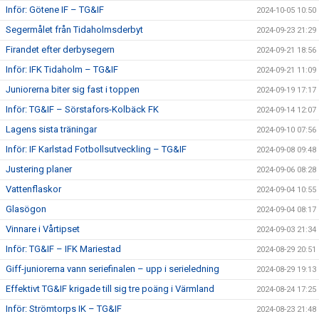
Inför: Götene IF – TG&IF
2024-10-05 10:50
Segermålet från Tidaholmsderbyt
2024-09-23 21:29
Firandet efter derbysegern
2024-09-21 18:56
Inför: IFK Tidaholm – TG&IF
2024-09-21 11:09
Juniorerna biter sig fast i toppen
2024-09-19 17:17
Inför: TG&IF – Sörstafors-Kolbäck FK
2024-09-14 12:07
Lagens sista träningar
2024-09-10 07:56
Inför: IF Karlstad Fotbollsutveckling – TG&IF
2024-09-08 09:48
Justering planer
2024-09-06 08:28
Vattenflaskor
2024-09-04 10:55
Glasögon
2024-09-04 08:17
Vinnare i Vårtipset
2024-09-03 21:34
Inför: TG&IF – IFK Mariestad
2024-08-29 20:51
Giff-juniorerna vann seriefinalen – upp i serieledning
2024-08-29 19:13
Effektivt TG&IF krigade till sig tre poäng i Värmland
2024-08-24 17:25
Inför: Strömtorps IK – TG&IF
2024-08-23 21:48