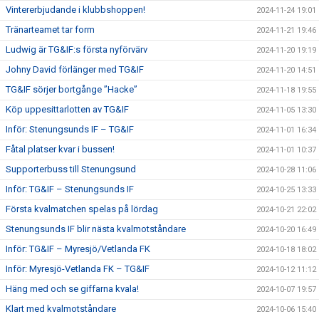
Vintererbjudande i klubbshoppen!
2024-11-24 19:01
Tränarteamet tar form
2024-11-21 19:46
Ludwig är TG&IF:s första nyförvärv
2024-11-20 19:19
Johny David förlänger med TG&IF
2024-11-20 14:51
TG&IF sörjer bortgånge ”Hacke”
2024-11-18 19:55
Köp uppesittarlotten av TG&IF
2024-11-05 13:30
Inför: Stenungsunds IF – TG&IF
2024-11-01 16:34
Fåtal platser kvar i bussen!
2024-11-01 10:37
Supporterbuss till Stenungsund
2024-10-28 11:06
Inför: TG&IF – Stenungsunds IF
2024-10-25 13:33
Första kvalmatchen spelas på lördag
2024-10-21 22:02
Stenungsunds IF blir nästa kvalmotståndare
2024-10-20 16:49
Inför: TG&IF – Myresjö/Vetlanda FK
2024-10-18 18:02
Inför: Myresjö-Vetlanda FK – TG&IF
2024-10-12 11:12
Häng med och se giffarna kvala!
2024-10-07 19:57
Klart med kvalmotståndare
2024-10-06 15:40