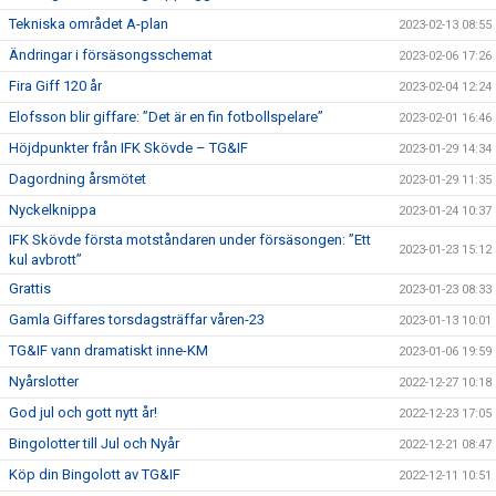
Tekniska området A-plan
2023-02-13 08:55
Ändringar i försäsongsschemat
2023-02-06 17:26
Fira Giff 120 år
2023-02-04 12:24
Elofsson blir giffare: ”Det är en fin fotbollspelare”
2023-02-01 16:46
Höjdpunkter från IFK Skövde – TG&IF
2023-01-29 14:34
Dagordning årsmötet
2023-01-29 11:35
Nyckelknippa
2023-01-24 10:37
IFK Skövde första motståndaren under försäsongen: ”Ett
2023-01-23 15:12
kul avbrott”
Grattis
2023-01-23 08:33
Gamla Giffares torsdagsträffar våren-23
2023-01-13 10:01
TG&IF vann dramatiskt inne-KM
2023-01-06 19:59
Nyårslotter
2022-12-27 10:18
God jul och gott nytt år!
2022-12-23 17:05
Bingolotter till Jul och Nyår
2022-12-21 08:47
Köp din Bingolott av TG&IF
2022-12-11 10:51