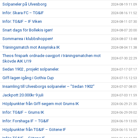
Solpaneler på Ulvesborg
2024-08-19 11:09
Inför: Skara FC – TG&IF
2024-08-16 11:52
Inför: TG&IF – IF Viken
2024-08-11 07:30
Snart dags för Bollekis igen!
2024-08-07 20:00
Sommarrea i klubbshoppen!
2024-08-07 13:48
Träningsmatch mot Assyriska IK
2024-08-04 11:38
Theos frispark ordnade oavgjort i träningsmatchen mot
2024-07-30 22:29
Skövde AIK U19
Sedan 1902 , projekt solpaneler.
2024-07-17 07:17
Giff-lagen igång i Gothia Cup
2024-07-15 12:53
Insamling till Ulvesborgs solpaneler – ”Sedan 1902”
2024-07-07 08:01
Jackpott 20.000kr 9 juli
2024-07-03 11:59
Höjdpunkter från Giff-segern mot Grums IK
2024-06-29 21:35
Inför: TG&IF – Grums IK
2024-06-29 09:02
Inför: Forshaga IF – TG&IF
2024-06-19 13:05
Höjdpunkter från TG&IF – Götene IF
2024-06-15 16:07