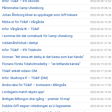
Inför: TG&IF – IFK Skövde
2022-05-30 12:52
Påminnelse Camp Ulvesborg
2022-05-29 08:16
Johan Åhnborg kliver av uppdraget som Giff-tränare
2022-05-28 19:28
Ribba ut för TG&IF i Vårgårda
2022-05-26 15:34
Inför: Vårgårda IK – TG&IF
2022-05-26 10:16
I sommar blir det comeback för Camp Ulvesborg
2022-05-23 16:14
Uddamålsförlust i derbyt
2022-05-21 21:34
Inför: TG&IF – IFK Tidaholm
2022-05-21 07:03
Sörman: ”Att vinna ett derby är det bästa som kan hända”
2022-05-20 17:28
Florians första Tidaholmsderby – ”en kittlande känsla”
2022-05-19 20:35
TG&IF enkelt vidare i DM
2022-05-17 22:04
Inför: Skultorps IF – TG&IF (DM)
2022-05-17 10:35
Andra raka för TG&IF – bortavann i Allingsås
2022-05-14 17:50
Lördagens match skjuts upp!
2022-05-06 14:42
Äntligen Bilbingon drar igång – premiär 10 maj!
2022-05-06 13:02
Dubbla Giff-segrar i inledningen av U-lagsserien
2022-05-04 16:34