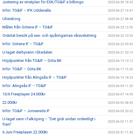
Justering av vinstplan för ESK/TG&IF:s bilbingo
2023-06-30 18:32
Inför: TG&IF – IFK Uddevalla
2023-06-27 14:47
Ulvesborg
2023-06-27 08:48
Målen från Götene IF – TG&IF
2023-06-23 12:30
Oväntat besök på sex- och sjuåringarnas våravslutning
2023-06-22 10:03
Inför: Götene IF – TG&IF
2023-06-22 09:45
U-laget derbyvann i Ekedalen
2023-06-21 20:15
Höjdpunkter från TG&IF – Göta BK
2023-06-19 13:12
Inför: TG&IF – Göta BK
2023-06-17 15:25
Höjdpunkter från Alingsås IF – TG&IF
2023-06-10 18:23
Inför: Alingsås IF – TG&IF
2023-06-09 11:32
13/6 Freeplayen 24.000kr
2023-06-07 14:09
22.000kr
2023-06-05 08:45
Inför: TG&IF – Jonsereds IF
2023-06-03 20:52
U-laget vann i Falköping – ”Det gick undan ordentligt i
2023-06-02 11:37
fram”
6 Juni Freeplayen 22.000kr
2023-05-31 11:42