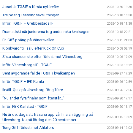
Josef är TG&IF:s första nyförvärv
2025-10-30 19:30
Tre poäng i säsongsavslutningen
2025-10-18 16:30
Inför: TG&IF – Grebbestads IF
2025-10-18 11:38
Dramatiskt när juniorerna tog andra raka kvalsegern
2025-10-15 22:21
En Giff-poäng på Vänersvallen
2025-10-11 21:03
Kioskvaror till salu efter Kick On Cup
2025-10-08 08:19
Sista chansen ute efter förlust mot Vänersborg
2025-10-06 17:09
Inför: Vänersborgs IF - TG&IF
2025-10-03 18:12
Sent avgörande fällde TG&IF i kvalkampen
2025-09-27 17:29
Inför: TG&IF – IFK Kumla
2025-09-26 12:59
Ikväll: Quiz på Ulvesborg för giffare
2025-09-26 12:56
”Nu är det fyra finaler som återstår...”
2025-09-20 17:17
Inför: FBK Karlstad - TG&IF
2025-09-20 11:17
Nu är det dags att fräscha upp vår fina anläggning på
2025-09-15 10:09
Ulvesborg. Nu på lördag den 20 september
Tung Giff-förlust mot Ahlafors
2025-09-14 19:02