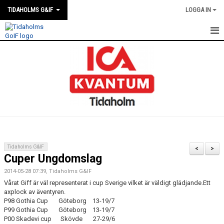
TIDAHOLMS G&IF
LOGGA IN
HEM
FÖRENINGSKALENDERN
NYHETER
KLUBBSTUGAN
KONTAKT
Tidaholms G&IF
<
>
Cuper Ungdomslag
FÖRENINGEN
2014-05-28 07:39, Tidaholms G&IF
SOUVENIRER
Vårat Giff är väl representerat i cup Sverige vilket är väldigt glädjande.Ett
axplock av äventyren.
P98 Gothia Cup Göteborg 13-19/7
GAMLA GIFFS TORSDAGSTRÄFFAR
P99 Gothia Cup Göteborg 13-19/7
P00 Skadevi cup Skövde 27-29/6
MATCHER