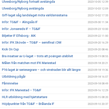
Ulvesborg/Nyborg fortsatt avstängda
2023-10-05 12:39
Ulvesborg/Nyborg avstängda
2023-10-03 12:09
Giff-laget såg landslaget möta världsmästarna
2023-10-02 17:33
Inför: TG&IF – Alingsås IF
2023-09-30 11:34
Inför: Jonsereds IF – TG&IF
2023-09-23 10:00
Biljetter IF Elfsborg - AIK
2023-09-22 11:00
Inför: IFK Skövde – TG&IF – semifinal i DM
2023-09-20 16:29
Kick On Cup
2023-09-20 08:46
Bra insatser av U-laget – trots att poängen uteblivit
2023-09-19 08:55
Målen från matchen mot IFK Mariestad
2023-09-18 20:21
P16-laget är seriesegrare – och vinstraden blir allt längre
2023-09-18 19:36
Utbildning pågår
2023-09-18 16:07
Påminnelse
2023-09-18 08:49
Inför: IFK Mariestad – TG&IF
2023-09-16 12:29
HLR utbildning med hjärtstartare
2023-09-15 08:20
Höjdpunkter från TG&IF – Brålanda IF
2023-09-10 20:37