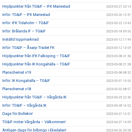
Höjdpunkter från TG&IF – IFK Mariestad
2023-05-27 23:14
Inför: TG&IF – IFK Mariestad
2023-05-26 12:31
Inför: IFK Tidaholm – TG&IF
2023-05-22 13:43
Inför: Brålanda IF – TG&IF
2023-05-18 09:55
Inställd loppmarknad
2023-05-12 17:49
Inför: TG&IF – Åsarp-Trädet FK
2023-05-12 13:59
Höjdpunkter från IFK Falköping – TG&IF
2023-05-08 21:36
Höjdpunkter från IK Kongahälla – TG&IF
2023-05-08 21:28
Planschemat v19
2023-05-08 08:32
Inför: IK Kongahälla – TG&IF
2023-05-07 10:55
Planschemat v18
2023-05-02 08:57
Höjdpunkter från TG&IF – Vårgårda IK
2023-04-29 22:36
Inför: TG&IF – Vårgårda IK
2023-04-28 16:52
Dags för Bollekis!
2023-04-27 15:21
TG&IF möter Vårgårda – Välkommen!
2023-04-27 14:09
Äntligen dags för bilbingo i Ekedalen!
2023-04-26 20:58