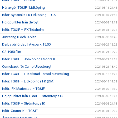
Inför: TG&IF – Götene IF
2024-06-14 11:02
Här avgör TG&IF i Lidköping
2024-06-11 21:46
Inför: Syrianska FK Lidköping - TG&IF
2024-06-07 21:50
Höjdpunkter från derbyt
2024-06-02 12:12
Inför: TG&IF – IFK Tidaholm
2024-05-31 19:02
Justering B och C-plan
2024-05-30 09:45
Derby på lördag | Avspark 15.00
2024-05-29 15:22
OS 1980 film
2024-05-24 10:26
Inför: TG&IF – Jönköpings Södra IF
2024-05-21 18:56
Comeback för Camp Ulvesborg!
2024-05-21 18:40
Inför: TG&IF – IF Karlstad Fotbollsutveckling
2024-05-18 17:22
Inför: TG&IF – Lidköpings FK (DM)
2024-05-14 14:32
Inför: IFK Mariestad – TG&IF
2024-05-09 12:30
Höjdpunkter från TG&IF – Strömtorps IK
2024-05-05 16:27
Inför: TG&IF – Strömtorps IK
2024-05-03 21:14
Inför: Grums IK – TG&IF
2024-05-01 10:00