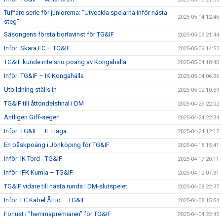
Tuffare serie för juniorerna: ”Utveckla spelarna inför nästa
2025-05-14 12:46
steg”
Säsongens första bortavinst för TG&IF
2025-05-09 21:44
Inför: Skara FC – TG&IF
2025-05-09 14:52
TG&IF kunde inte sno poäng av Kongahälla
2025-05-04 18:40
Inför: TG&IF – IK Kongahälla
2025-05-04 06:36
Utbildning ställs in
2025-05-02 10:59
TG&IF till åttondelsfinal i DM
2025-04-29 22:02
Äntligen Giff-seger!
2025-04-24 22:34
Inför: TG&IF – IF Haga
2025-04-24 12:12
En påskpoäng i Jönköping för TG&IF
2025-04-18 15:41
Inför: IK Tord - TG&IF
2025-04-17 20:11
Inför: IFK Kumla – TG&IF
2025-04-12 07:31
TG&IF vidare till nästa runda i DM-slutspelet
2025-04-08 22:37
Inför: FC Kabel Åttio – TG&IF
2025-04-08 15:54
Förlust i ”hemmapremiären” för TG&IF
2025-04-04 22:45