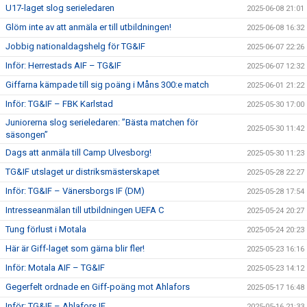
U17-laget slog serieledaren
2025-06-08 21:01
Glöm inte av att anmäla er till utbildningen!
2025-06-08 16:32
Jobbig nationaldagshelg för TG&IF
2025-06-07 22:26
Inför: Herrestads AIF – TG&IF
2025-06-07 12:32
Giffarna kämpade till sig poäng i Måns 300:e match
2025-06-01 21:22
Inför: TG&IF – FBK Karlstad
2025-05-30 17:00
Juniorerna slog serieledaren: ”Bästa matchen för
2025-05-30 11:42
säsongen”
Dags att anmäla till Camp Ulvesborg!
2025-05-30 11:23
TG&IF utslaget ur distriksmästerskapet
2025-05-28 22:27
Inför: TG&IF – Vänersborgs IF (DM)
2025-05-28 17:54
Intresseanmälan till utbildningen UEFA C
2025-05-24 20:27
Tung förlust i Motala
2025-05-24 20:23
Här är Giff-laget som gärna blir fler!
2025-05-23 16:16
Inför: Motala AIF – TG&IF
2025-05-23 14:12
Gegerfelt ordnade en Giff-poäng mot Ahlafors
2025-05-17 16:48
Inför: TG&IF – Ahlafors IF
2025-05-16 21:33