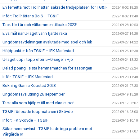
En femetta mot Trollhättan säkrade tredjeplatsen för TG&IF
2022-10-02 18:25
Inför: Trollhättans BoIS – TG&IF
2022-10-02 11:40
Tack för i år och välkommen tillbaka 2023!
2022-09-28 10:53
Elva mål när U-laget vann fjärde raka
2022-09-27 14:28
Ungdomsavdelningen avslutade med spel och lek
2022-09-27 14:22
Höjdpunkter från TG&IF – IFK Mariestad
2022-09-25 15:30
U-laget upp i topp efter 5–0-seger i Hjo
2022-09-24 13:32
Delad poäng i sista hemmamatchen för säsongen
2022-09-23 22:24
Inför: TG&IF – IFK Mariestad
2022-09-23 11:48
Bokning Gamla Köpstad 2023
2022-09-21 07:33
Ungdomsavslutning 26 september
2022-09-19 15:28
Tack alla som hjälper till med våra cuper!
2022-09-17 08:07
TG&IF förlorade toppmatchen i Skövde
2022-09-16 23:03
Inför: IFK Skövde – TG&IF
2022-09-16 10:10
Säker hemmavinst - TG&IF hade inga problem mot
2022-09-10 17:07
Vårgårda IK