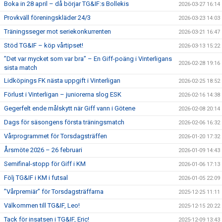
Boka in 28 april – då börjar TG&IF:s Bollekis
2026-03-27 16:14
Provkväll föreningskläder 24/3
2026-03-23 14:03
Träningsseger mot seriekonkurrenten
2026-03-21 16:47
Stöd TG&IF – köp vårtipset!
2026-03-13 15:22
”Det var mycket som var bra” – En Giff-poäng i Vinterligans
2026-02-28 19:16
sista match
Lidköpings FK nästa uppgift i Vinterligan
2026-02-25 18:52
Förlust i Vinterligan – juniorerna slog ESK
2026-02-16 14:38
Gegerfelt ende målskytt när Giff vann i Götene
2026-02-08 20:14
Dags för säsongens första träningsmatch
2026-02-06 16:32
Vårprogrammet för Torsdagsträffen
2026-01-20 17:32
Årsmöte 2026 – 26 februari
2026-01-09 14:43
Semifinal-stopp för Giff i KM
2026-01-06 17:13
Följ TG&IF i KM i futsal
2026-01-05 22:09
”Vårpremiär” för Torsdagsträffarna
2025-12-25 11:11
Välkommen till TG&IF, Leo!
2025-12-15 20:22
Tack för insatsen i TG&IF, Eric!
2025-12-09 13:43