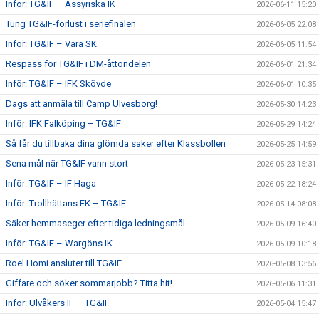
Inför: TG&IF – Assyriska IK
2026-06-11 15:20
Tung TG&IF-förlust i seriefinalen
2026-06-05 22:08
Inför: TG&IF – Vara SK
2026-06-05 11:54
Respass för TG&IF i DM-åttondelen
2026-06-01 21:34
Inför: TG&IF – IFK Skövde
2026-06-01 10:35
Dags att anmäla till Camp Ulvesborg!
2026-05-30 14:23
Inför: IFK Falköping – TG&IF
2026-05-29 14:24
Så får du tillbaka dina glömda saker efter Klassbollen
2026-05-25 14:59
Sena mål när TG&IF vann stort
2026-05-23 15:31
Inför: TG&IF – IF Haga
2026-05-22 18:24
Inför: Trollhättans FK – TG&IF
2026-05-14 08:08
Säker hemmaseger efter tidiga ledningsmål
2026-05-09 16:40
Inför: TG&IF – Wargöns IK
2026-05-09 10:18
Roel Homi ansluter till TG&IF
2026-05-08 13:56
Giffare och söker sommarjobb? Titta hit!
2026-05-06 11:31
Inför: Ulvåkers IF – TG&IF
2026-05-04 15:47