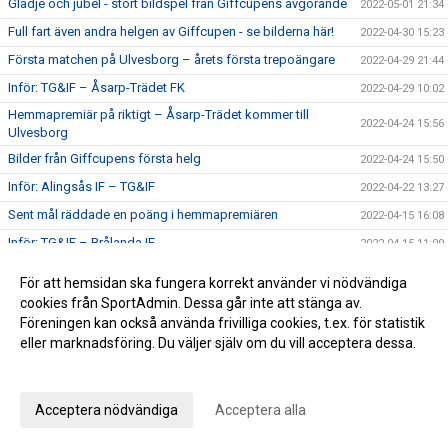
Glädje och jubel - stort bildspel från Giffcupens avgörande
2022-05-01 21:34
Full fart även andra helgen av Giffcupen - se bilderna här!
2022-04-30 15:23
Första matchen på Ulvesborg – årets första trepoängare
2022-04-29 21:44
Inför: TG&IF – Åsarp-Trädet FK
2022-04-29 10:02
Hemmapremiär på riktigt – Åsarp-Trädet kommer till
2022-04-24 15:56
Ulvesborg
Bilder från Giffcupens första helg
2022-04-24 15:50
Inför: Alingsås IF – TG&IF
2022-04-22 13:27
Sent mål räddade en poäng i hemmapremiären
2022-04-15 16:08
Inför: TG&IF – Brålanda IF
2022-04-15 11:09
Ny tid på hemmapremiären
2022-04-11 19:33
För att hemsidan ska fungera korrekt använder vi nödvändiga
Höjdpunkter från premiären mot Holmalunds IF
2022-04-08 22:53
cookies från SportAdmin. Dessa går inte att stänga av.
Föreningen kan också använda frivilliga cookies, t.ex. för statistik
Inför: Holmalunds IF – TG&IF
2022-04-08 13:44
eller marknadsföring. Du väljer själv om du vill acceptera dessa.
TG&IF flyttar fram första Giffcupen-helgen
2022-04-04 20:34
Anpassa dina val
Än finns chans att köpa Vårtips
2022-04-04 19:08
Acceptera nödvändiga
Acceptera alla
Välkommen till vår nya hemsida
2022-04-04 10:15
Inför: TG&IF – Götene IF (träningsmatch)
2022-04-01 17:10