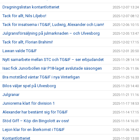
Dragningslistan kontantlotteriet
2025-12-07 13:24
Tack för allt, Nils Liljebo!
2025-12-07 08:12
Tack för insatserna i TG&IF, Ludwig, Alexander och Liam!
2025-12-06 10:15
Julgransförsäljning på julmarknaden – och Ulvesborg
2025-12-05 13:47
Tack för allt, Florian Brahimi!
2025-12-02 17:15
Lawan valde TG&IF
2025-12-01 20:50
Nytt samarbete mellan STC och TG&IF – ser erbjudandet
2025-11-28 14:14
Isac fick Junorbollen när P18-laget avslutade säsongen
2025-11-26 11:06
Bra motstånd väntar TG&IF i nya Vinterligan
2025-11-25 16:33
Bilos väljer spel på Ulvesborg
2025-11-23 14:40
Julgranar
2025-11-21 11:16
Juniorerna klart för division 1
2025-11-17 18:53
Alexander har bestämt sig för TG&IF
2025-11-14 17:15
Stöd Giff – Köp din Bingolott av oss!
2025-11-14 16:01
Lejon klar för en återkomst i TG&IF
2025-11-06 18:42
Kontantlotteriet
2025-11-03 13:00