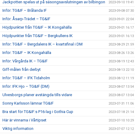
Jackpotten spelas ut på säsongsavslutningen av bilbingon
2023-09-10 19:41
Inför: TG&IF – Brålanda IF
2023-09-08 07:30
Inför: Åsarp-Trädet – TG&IF
2023-09-01 22:04
Höjdpunkter från TG&IF – IK Kongahälla
2023-09-01 16:17
Höjdpunkter från TG&IF – Bergkullens IK
2023-09-01 16:13
Inför: TG&IF – Bergdalens IK – kvartsfinal i DM
2023-08-29 21:59
Inför: TG&IF – IK Kongahälla
2023-08-26 13:26
Inför: Vårgårda IK – TG&IF
2023-08-19 12:43
Giff-målen från derbyt
2023-08-13 22:10
Inför: TG&IF – IFK Tidaholm
2023-08-12 11:19
Inför: IFK Hjo – TG&IF (DM)
2023-08-07 13:54
Ulvesborgs planer avstängda tills vidare
2023-08-07 13:04
Sonny Karlsson lämnar TG&IF
2023-07-31 11:06
Bra start för TG&IF:s P16-lag i Gothia Cup
2023-07-18 21:14
Här är vinnarna i Vårtipset
2023-07-10 10:29
Viktig information
2023-07-07 12:12