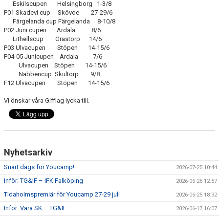
Eskilscupen Helsingborg 1-3/8
P01 Skadevi cup Skövde 27-29/6
CUPER ARBETSBESKRIVNING
Färgelanda cup Färgelanda 8-10/8
P02 Juni cupen Ardala 8/6
Lithellscup Grästorp 14/6
PLANSCHEMA
P03 Ulvacupen Stöpen 14-15/6
P04-05 Junicupen Ardala 7/6
Ulvacupen Stöpen 14-15/6
Nabbencup Skultorp 9/8
F12 Ulvacupen Stöpen 14-15/6
Vi önskar våra Gifflag lycka till.
Nyhetsarkiv
Snart dags för Youcamp!
2026-07-25 10:44
Inför: TG&IF – IFK Falköping
2026-06-26 12:57
TIdaholmspremiär för Youcamp 27-29 juli
2026-06-25 18:32
Inför: Vara SK – TG&IF
2026-06-17 16:07