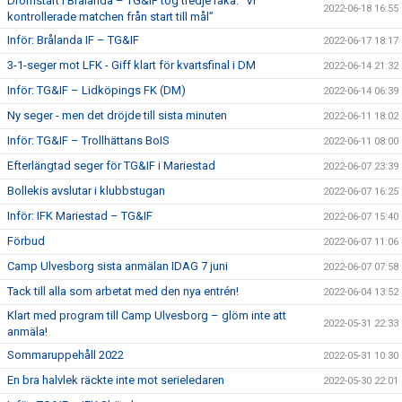
Drömstart i Brålanda – TG&IF tog tredje raka: ”Vi
2022-06-18 16:55
kontrollerade matchen från start till mål”
Inför: Brålanda IF – TG&IF
2022-06-17 18:17
3-1-seger mot LFK - Giff klart för kvartsfinal i DM
2022-06-14 21:32
Inför: TG&IF – Lidköpings FK (DM)
2022-06-14 06:39
Ny seger - men det dröjde till sista minuten
2022-06-11 18:02
Inför: TG&IF – Trollhättans BoIS
2022-06-11 08:00
Efterlängtad seger för TG&IF i Mariestad
2022-06-07 23:39
Bollekis avslutar i klubbstugan
2022-06-07 16:25
Inför: IFK Mariestad – TG&IF
2022-06-07 15:40
Förbud
2022-06-07 11:06
Camp Ulvesborg sista anmälan IDAG 7 juni
2022-06-07 07:58
Tack till alla som arbetat med den nya entrén!
2022-06-04 13:52
Klart med program till Camp Ulvesborg – glöm inte att
2022-05-31 22:33
anmäla!
Sommaruppehåll 2022
2022-05-31 10:30
En bra halvlek räckte inte mot serieledaren
2022-05-30 22:01