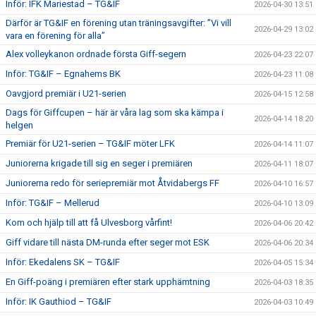
Inför: IFK Mariestad – TG&IF
2026-04-30 13:51
Därför är TG&IF en förening utan träningsavgifter: ”Vi vill
2026-04-29 13:02
vara en förening för alla”
Alex volleykanon ordnade första Giff-segern
2026-04-23 22:07
Inför: TG&IF – Egnahems BK
2026-04-23 11:08
Oavgjord premiär i U21-serien
2026-04-15 12:58
Dags för Giffcupen – här är våra lag som ska kämpa i
2026-04-14 18:20
helgen
Premiär för U21-serien – TG&IF möter LFK
2026-04-14 11:07
Juniorerna krigade till sig en seger i premiären
2026-04-11 18:07
Juniorerna redo för seriepremiär mot Åtvidabergs FF
2026-04-10 16:57
Inför: TG&IF – Mellerud
2026-04-10 13:09
Kom och hjälp till att få Ulvesborg vårfint!
2026-04-06 20:42
Giff vidare till nästa DM-runda efter seger mot ESK
2026-04-06 20:34
Inför: Ekedalens SK – TG&IF
2026-04-05 15:34
En Giff-poäng i premiären efter stark upphämtning
2026-04-03 18:35
Inför: IK Gauthiod – TG&IF
2026-04-03 10:49