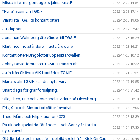
Missa inte morgondagens julmarknad!
2022-12-09 14:54
”Perra” stannar i TG&IF
2022-12-06 17:14
Vinstlista TG&IF:s kontantlotteri
2022-12-03 19:06
Julklappar
2022-12-02 07:47
Jonathan Wahnberg återvänder till TG&IF
2022-11-28 16:29
Klart med motståndare i nästa års serie
2022-11-28 16:21
Kontantlotteri/Bingolotter uppesittarkvällen
2022-11-25 10:12
Johny David förstärker TG&IF:s tränarstab
2022-11-22 10:32
Julin från Skövde AIK förstärker TG&IF
2022-11-21 21:24
Marcus blir TG&IF:s andra nyförvärv
2022-11-17 19:55
Snart dags för granförsäljning!
2022-11-16 21:42
Olle, Theo, Eric och Jose spelar vidare på Ulvesborg
2022-11-10 08:10
Erik, Olle och Simon fortsätter i svartvitt
2022-11-08 07:05
Theo, Måns och Filip klara för 2023
2022-11-06 13:39
Patrik och spelartrio förlänger – och Sonny är första
2022-11-04 17:30
nyförvärvet
Glädje, jubel och medaljer - se bildspelet från Kick On Cup
2022-10-02 20:48