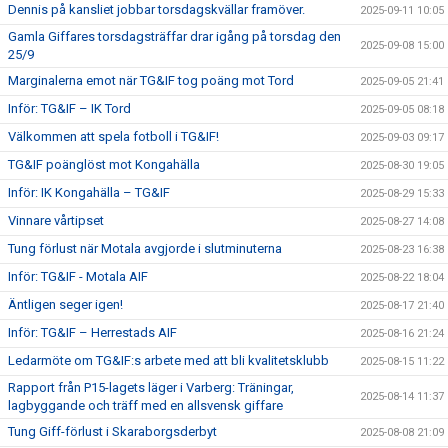
Dennis på kansliet jobbar torsdagskvällar framöver.
2025-09-11 10:05
Gamla Giffares torsdagsträffar drar igång på torsdag den
2025-09-08 15:00
25/9
Marginalerna emot när TG&IF tog poäng mot Tord
2025-09-05 21:41
Inför: TG&IF – IK Tord
2025-09-05 08:18
Välkommen att spela fotboll i TG&IF!
2025-09-03 09:17
TG&IF poänglöst mot Kongahälla
2025-08-30 19:05
Inför: IK Kongahälla – TG&IF
2025-08-29 15:33
Vinnare vårtipset
2025-08-27 14:08
Tung förlust när Motala avgjorde i slutminuterna
2025-08-23 16:38
Inför: TG&IF - Motala AIF
2025-08-22 18:04
Äntligen seger igen!
2025-08-17 21:40
Inför: TG&IF – Herrestads AIF
2025-08-16 21:24
Ledarmöte om TG&IF:s arbete med att bli kvalitetsklubb
2025-08-15 11:22
Rapport från P15-lagets läger i Varberg: Träningar,
2025-08-14 11:37
lagbyggande och träff med en allsvensk giffare
Tung Giff-förlust i Skaraborgsderbyt
2025-08-08 21:09