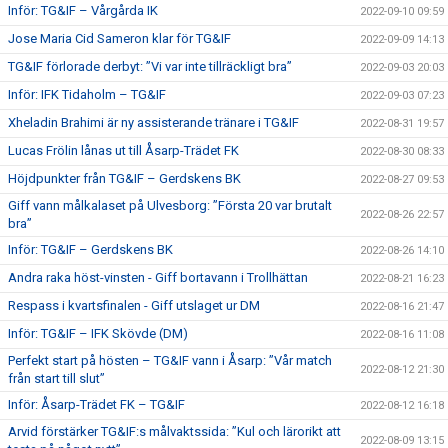
Inför: TG&IF – Vårgårda IK
2022-09-10 09:59
Jose Maria Cid Sameron klar för TG&IF
2022-09-09 14:13
TG&IF förlorade derbyt: ”Vi var inte tillräckligt bra”
2022-09-03 20:03
Inför: IFK Tidaholm – TG&IF
2022-09-03 07:23
Xheladin Brahimi är ny assisterande tränare i TG&IF
2022-08-31 19:57
Lucas Frölin lånas ut till Åsarp-Trädet FK
2022-08-30 08:33
Höjdpunkter från TG&IF – Gerdskens BK
2022-08-27 09:53
Giff vann målkalaset på Ulvesborg: ”Första 20 var brutalt
2022-08-26 22:57
bra”
Inför: TG&IF – Gerdskens BK
2022-08-26 14:10
Andra raka höst-vinsten - Giff bortavann i Trollhättan
2022-08-21 16:23
Respass i kvartsfinalen - Giff utslaget ur DM
2022-08-16 21:47
Inför: TG&IF – IFK Skövde (DM)
2022-08-16 11:08
Perfekt start på hösten – TG&IF vann i Åsarp: ”Vår match
2022-08-12 21:30
från start till slut”
Inför: Åsarp-Trädet FK – TG&IF
2022-08-12 16:18
Arvid förstärker TG&IF:s målvaktssida: ”Kul och lärorikt att
2022-08-09 13:15