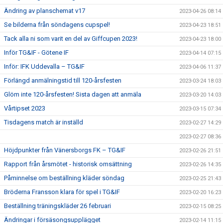
Ändring av planschemat v17
2023-04-26 08:14
Se bilderna från söndagens cupspel!
2023-04-23 18:51
Tack alla ni som varit en del av Giffcupen 2023!
2023-04-23 18:00
Inför TG&IF - Götene IF
2023-04-14 07:15
Inför: IFK Uddevalla – TG&IF
2023-04-06 11:37
Förlängd anmälningstid till 120-årsfesten
2023-03-24 18:03
Glöm inte 120-årsfesten! Sista dagen att anmäla
2023-03-20 14:03
Vårtipset 2023
2023-03-15 07:34
Tisdagens match är inställd
2023-02-27 14:29
2023-02-27 08:36
Höjdpunkter från Vänersborgs FK – TG&IF
2023-02-26 21:51
Rapport från årsmötet - historisk omsättning
2023-02-26 14:35
Påminnelse om beställning kläder söndag
2023-02-25 21:43
Bröderna Fransson klara för spel i TG&IF
2023-02-20 16:23
Beställning träningskläder 26 februari
2023-02-15 08:25
Ändringar i försäsongsupplägget
2023-02-14 11:15