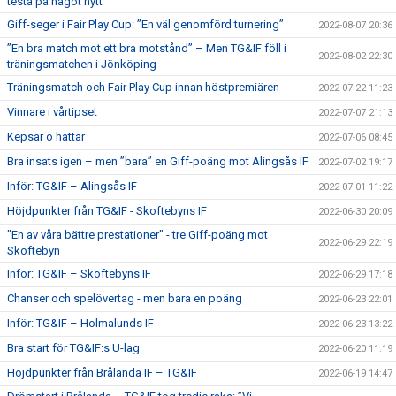
testa på något nytt”
Giff-seger i Fair Play Cup: ”En väl genomförd turnering”
2022-08-07 20:36
”En bra match mot ett bra motstånd” – Men TG&IF föll i
2022-08-02 22:30
träningsmatchen i Jönköping
Träningsmatch och Fair Play Cup innan höstpremiären
2022-07-22 11:23
Vinnare i vårtipset
2022-07-07 21:13
Kepsar o hattar
2022-07-06 08:45
Bra insats igen – men ”bara” en Giff-poäng mot Alingsås IF
2022-07-02 19:17
Inför: TG&IF – Alingsås IF
2022-07-01 11:22
Höjdpunkter från TG&IF - Skoftebyns IF
2022-06-30 20:09
"En av våra bättre prestationer" - tre Giff-poäng mot
2022-06-29 22:19
Skoftebyn
Inför: TG&IF – Skoftebyns IF
2022-06-29 17:18
Chanser och spelövertag - men bara en poäng
2022-06-23 22:01
Inför: TG&IF – Holmalunds IF
2022-06-23 13:22
Bra start för TG&IF:s U-lag
2022-06-20 11:19
Höjdpunkter från Brålanda IF – TG&IF
2022-06-19 14:47