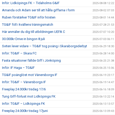
Inför: Lidköpings FK – Tidaholms G&IF
2025-08-08 12:22
Amanda och Adam ser till att hålla giffarna i form
2025-08-02 07:03
Ruben förstärker TG&IF inför hösten
2025-08-01 14:44
TG&IF föll i kvällens träningsmatch
2025-07-28 21:53
Här anmäler du dig till utbildningen UEFA C
2025-07-07 10:20
30.000kr Drive in bingon 8 juli
2025-07-03 06:11
Sviten lever vidare – TG&IF tog poäng i Skaraborgsderbyt
2025-06-29 18:30
Inför: TG&IF – Skara FC
2025-06-28 14:00
Fasta situationer fällde Giff i Jönköping
2025-06-25 21:38
Inför: IF Haga – TG&IF
2025-06-25 15:06
TG&IF poänglöst mot Vänersborgs IF
2025-06-19 23:17
Inför: TG&IF – Vänersborgs IF
2025-06-19 14:47
Freeplay 24.000kr tisdag 17/6
2025-06-16 18:09
Tung Giff-förlust mot Lidköpings FK
2025-06-13 22:14
Inför: TG&IF – Lidköpings FK
2025-06-13 13:57
Freeplay 24.000kr tisdag 17juni
2025-06-13 09:43