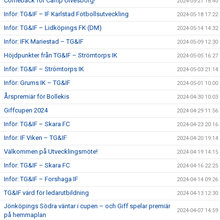
Comeback för Camp Ulvesborg!
2024-05-21 18:40
Inför: TG&IF – IF Karlstad Fotbollsutveckling
2024-05-18 17:22
Inför: TG&IF – Lidköpings FK (DM)
2024-05-14 14:32
Inför: IFK Mariestad – TG&IF
2024-05-09 12:30
Höjdpunkter från TG&IF – Strömtorps IK
2024-05-05 16:27
Inför: TG&IF – Strömtorps IK
2024-05-03 21:14
Inför: Grums IK – TG&IF
2024-05-01 10:00
Årspremiär för Bollekis
2024-04-30 10:03
Giffcupen 2024
2024-04-29 11:56
Inför: TG&IF – Skara FC
2024-04-23 20:16
Inför: IF Viken – TG&IF
2024-04-20 19:14
Välkommen på Utvecklingsmöte!
2024-04-19 14:15
Inför: TG&IF – Skara FC
2024-04-16 22:25
Inför: TG&IF – Forshaga IF
2024-04-14 09:26
TG&IF värd för ledarutbildning
2024-04-13 12:30
Jönköpings Södra väntar i cupen – och Giff spelar premiär
2024-04-07 14:59
på hemmaplan