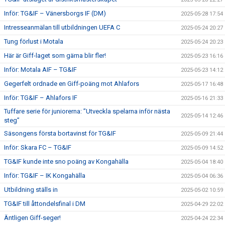
Inför: TG&IF – Vänersborgs IF (DM)
2025-05-28 17:54
Intresseanmälan till utbildningen UEFA C
2025-05-24 20:27
Tung förlust i Motala
2025-05-24 20:23
Här är Giff-laget som gärna blir fler!
2025-05-23 16:16
Inför: Motala AIF – TG&IF
2025-05-23 14:12
Gegerfelt ordnade en Giff-poäng mot Ahlafors
2025-05-17 16:48
Inför: TG&IF – Ahlafors IF
2025-05-16 21:33
Tuffare serie för juniorerna: ”Utveckla spelarna inför nästa
2025-05-14 12:46
steg”
Säsongens första bortavinst för TG&IF
2025-05-09 21:44
Inför: Skara FC – TG&IF
2025-05-09 14:52
TG&IF kunde inte sno poäng av Kongahälla
2025-05-04 18:40
Inför: TG&IF – IK Kongahälla
2025-05-04 06:36
Utbildning ställs in
2025-05-02 10:59
TG&IF till åttondelsfinal i DM
2025-04-29 22:02
Äntligen Giff-seger!
2025-04-24 22:34