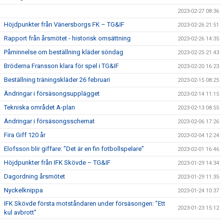
2023-02-27 08:36
Höjdpunkter från Vänersborgs FK – TG&IF
2023-02-26 21:51
Rapport från årsmötet - historisk omsättning
2023-02-26 14:35
Påminnelse om beställning kläder söndag
2023-02-25 21:43
Bröderna Fransson klara för spel i TG&IF
2023-02-20 16:23
Beställning träningskläder 26 februari
2023-02-15 08:25
Ändringar i försäsongsupplägget
2023-02-14 11:15
Tekniska området A-plan
2023-02-13 08:55
Ändringar i försäsongsschemat
2023-02-06 17:26
Fira Giff 120 år
2023-02-04 12:24
Elofsson blir giffare: ”Det är en fin fotbollspelare”
2023-02-01 16:46
Höjdpunkter från IFK Skövde – TG&IF
2023-01-29 14:34
Dagordning årsmötet
2023-01-29 11:35
Nyckelknippa
2023-01-24 10:37
IFK Skövde första motståndaren under försäsongen: ”Ett
2023-01-23 15:12
kul avbrott”