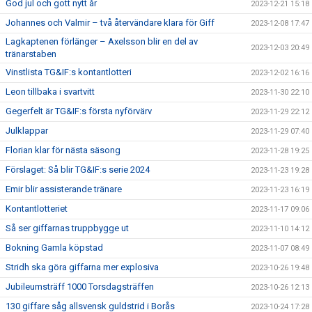
God jul och gott nytt år
2023-12-21 15:18
Johannes och Valmir – två återvändare klara för Giff
2023-12-08 17:47
Lagkaptenen förlänger – Axelsson blir en del av
2023-12-03 20:49
tränarstaben
Vinstlista TG&IF:s kontantlotteri
2023-12-02 16:16
Leon tillbaka i svartvitt
2023-11-30 22:10
Gegerfelt är TG&IF:s första nyförvärv
2023-11-29 22:12
Julklappar
2023-11-29 07:40
Florian klar för nästa säsong
2023-11-28 19:25
Förslaget: Så blir TG&IF:s serie 2024
2023-11-23 19:28
Emir blir assisterande tränare
2023-11-23 16:19
Kontantlotteriet
2023-11-17 09:06
Så ser giffarnas truppbygge ut
2023-11-10 14:12
Bokning Gamla köpstad
2023-11-07 08:49
Stridh ska göra giffarna mer explosiva
2023-10-26 19:48
Jubileumsträff 1000 Torsdagsträffen
2023-10-26 12:13
130 giffare såg allsvensk guldstrid i Borås
2023-10-24 17:28