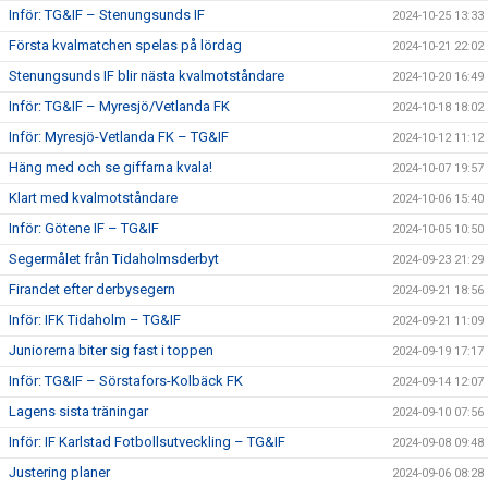
Inför: TG&IF – Stenungsunds IF
2024-10-25 13:33
Första kvalmatchen spelas på lördag
2024-10-21 22:02
Stenungsunds IF blir nästa kvalmotståndare
2024-10-20 16:49
Inför: TG&IF – Myresjö/Vetlanda FK
2024-10-18 18:02
Inför: Myresjö-Vetlanda FK – TG&IF
2024-10-12 11:12
Häng med och se giffarna kvala!
2024-10-07 19:57
Klart med kvalmotståndare
2024-10-06 15:40
Inför: Götene IF – TG&IF
2024-10-05 10:50
Segermålet från Tidaholmsderbyt
2024-09-23 21:29
Firandet efter derbysegern
2024-09-21 18:56
Inför: IFK Tidaholm – TG&IF
2024-09-21 11:09
Juniorerna biter sig fast i toppen
2024-09-19 17:17
Inför: TG&IF – Sörstafors-Kolbäck FK
2024-09-14 12:07
Lagens sista träningar
2024-09-10 07:56
Inför: IF Karlstad Fotbollsutveckling – TG&IF
2024-09-08 09:48
Justering planer
2024-09-06 08:28