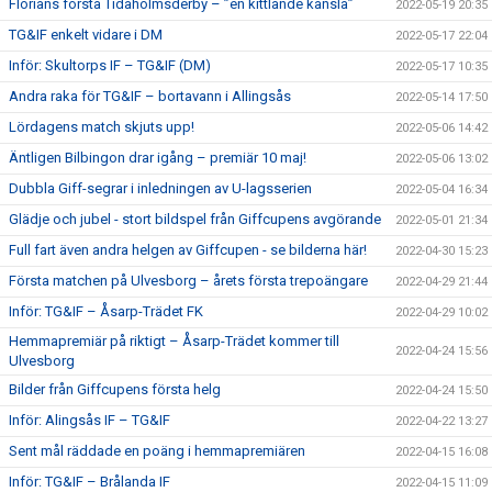
Florians första Tidaholmsderby – ”en kittlande känsla”
2022-05-19 20:35
TG&IF enkelt vidare i DM
2022-05-17 22:04
Inför: Skultorps IF – TG&IF (DM)
2022-05-17 10:35
Andra raka för TG&IF – bortavann i Allingsås
2022-05-14 17:50
Lördagens match skjuts upp!
2022-05-06 14:42
Äntligen Bilbingon drar igång – premiär 10 maj!
2022-05-06 13:02
Dubbla Giff-segrar i inledningen av U-lagsserien
2022-05-04 16:34
Glädje och jubel - stort bildspel från Giffcupens avgörande
2022-05-01 21:34
Full fart även andra helgen av Giffcupen - se bilderna här!
2022-04-30 15:23
Första matchen på Ulvesborg – årets första trepoängare
2022-04-29 21:44
Inför: TG&IF – Åsarp-Trädet FK
2022-04-29 10:02
Hemmapremiär på riktigt – Åsarp-Trädet kommer till
2022-04-24 15:56
Ulvesborg
Bilder från Giffcupens första helg
2022-04-24 15:50
Inför: Alingsås IF – TG&IF
2022-04-22 13:27
Sent mål räddade en poäng i hemmapremiären
2022-04-15 16:08
Inför: TG&IF – Brålanda IF
2022-04-15 11:09