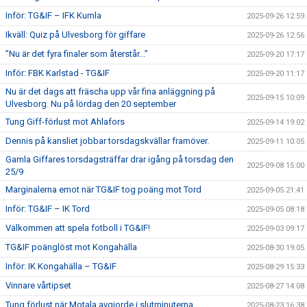
Inför: TG&IF – IFK Kumla
2025-09-26 12:59
Ikväll: Quiz på Ulvesborg för giffare
2025-09-26 12:56
”Nu är det fyra finaler som återstår...”
2025-09-20 17:17
Inför: FBK Karlstad - TG&IF
2025-09-20 11:17
Nu är det dags att fräscha upp vår fina anläggning på
2025-09-15 10:09
Ulvesborg. Nu på lördag den 20 september
Tung Giff-förlust mot Ahlafors
2025-09-14 19:02
Dennis på kansliet jobbar torsdagskvällar framöver.
2025-09-11 10:05
Gamla Giffares torsdagsträffar drar igång på torsdag den
2025-09-08 15:00
25/9
Marginalerna emot när TG&IF tog poäng mot Tord
2025-09-05 21:41
Inför: TG&IF – IK Tord
2025-09-05 08:18
Välkommen att spela fotboll i TG&IF!
2025-09-03 09:17
TG&IF poänglöst mot Kongahälla
2025-08-30 19:05
Inför: IK Kongahälla – TG&IF
2025-08-29 15:33
Vinnare vårtipset
2025-08-27 14:08
Tung förlust när Motala avgjorde i slutminuterna
2025-08-23 16:38