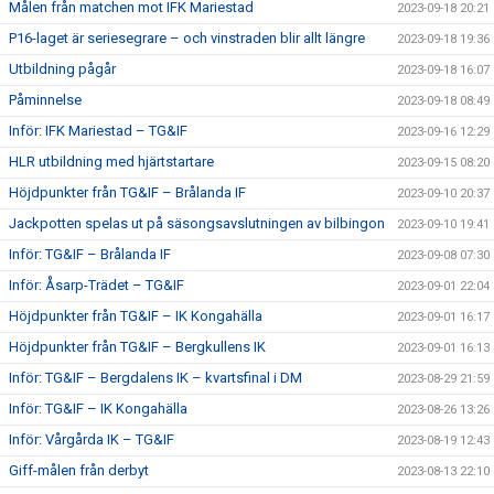
Målen från matchen mot IFK Mariestad
2023-09-18 20:21
P16-laget är seriesegrare – och vinstraden blir allt längre
2023-09-18 19:36
Utbildning pågår
2023-09-18 16:07
Påminnelse
2023-09-18 08:49
Inför: IFK Mariestad – TG&IF
2023-09-16 12:29
HLR utbildning med hjärtstartare
2023-09-15 08:20
Höjdpunkter från TG&IF – Brålanda IF
2023-09-10 20:37
Jackpotten spelas ut på säsongsavslutningen av bilbingon
2023-09-10 19:41
Inför: TG&IF – Brålanda IF
2023-09-08 07:30
Inför: Åsarp-Trädet – TG&IF
2023-09-01 22:04
Höjdpunkter från TG&IF – IK Kongahälla
2023-09-01 16:17
Höjdpunkter från TG&IF – Bergkullens IK
2023-09-01 16:13
Inför: TG&IF – Bergdalens IK – kvartsfinal i DM
2023-08-29 21:59
Inför: TG&IF – IK Kongahälla
2023-08-26 13:26
Inför: Vårgårda IK – TG&IF
2023-08-19 12:43
Giff-målen från derbyt
2023-08-13 22:10