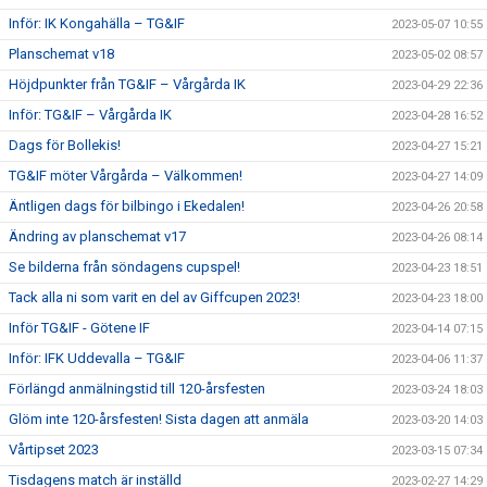
Inför: IK Kongahälla – TG&IF
2023-05-07 10:55
Planschemat v18
2023-05-02 08:57
Höjdpunkter från TG&IF – Vårgårda IK
2023-04-29 22:36
Inför: TG&IF – Vårgårda IK
2023-04-28 16:52
Dags för Bollekis!
2023-04-27 15:21
TG&IF möter Vårgårda – Välkommen!
2023-04-27 14:09
Äntligen dags för bilbingo i Ekedalen!
2023-04-26 20:58
Ändring av planschemat v17
2023-04-26 08:14
Se bilderna från söndagens cupspel!
2023-04-23 18:51
Tack alla ni som varit en del av Giffcupen 2023!
2023-04-23 18:00
Inför TG&IF - Götene IF
2023-04-14 07:15
Inför: IFK Uddevalla – TG&IF
2023-04-06 11:37
Förlängd anmälningstid till 120-årsfesten
2023-03-24 18:03
Glöm inte 120-årsfesten! Sista dagen att anmäla
2023-03-20 14:03
Vårtipset 2023
2023-03-15 07:34
Tisdagens match är inställd
2023-02-27 14:29