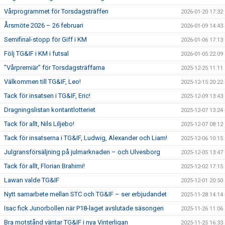
Vårprogrammet för Torsdagsträffen
2026-01-20 17:32
Årsmöte 2026 – 26 februari
2026-01-09 14:43
Semifinal-stopp för Giff i KM
2026-01-06 17:13
Följ TG&IF i KM i futsal
2026-01-05 22:09
”Vårpremiär” för Torsdagsträffarna
2025-12-25 11:11
Välkommen till TG&IF, Leo!
2025-12-15 20:22
Tack för insatsen i TG&IF, Eric!
2025-12-09 13:43
Dragningslistan kontantlotteriet
2025-12-07 13:24
Tack för allt, Nils Liljebo!
2025-12-07 08:12
Tack för insatserna i TG&IF, Ludwig, Alexander och Liam!
2025-12-06 10:15
Julgransförsäljning på julmarknaden – och Ulvesborg
2025-12-05 13:47
Tack för allt, Florian Brahimi!
2025-12-02 17:15
Lawan valde TG&IF
2025-12-01 20:50
Nytt samarbete mellan STC och TG&IF – ser erbjudandet
2025-11-28 14:14
Isac fick Junorbollen när P18-laget avslutade säsongen
2025-11-26 11:06
Bra motstånd väntar TG&IF i nya Vinterligan
2025-11-25 16:33