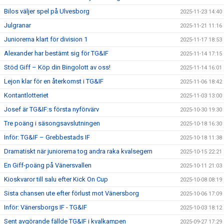
Bilos väljer spel på Ulvesborg
2025-11-23 14:40
Julgranar
2025-11-21 11:16
Juniorerna klart för division 1
2025-11-17 18:53
Alexander har bestämt sig för TG&IF
2025-11-14 17:15
Stöd Giff – Köp din Bingolott av oss!
2025-11-14 16:01
Lejon klar för en återkomst i TG&IF
2025-11-06 18:42
Kontantlotteriet
2025-11-03 13:00
Josef är TG&IF:s första nyförvärv
2025-10-30 19:30
Tre poäng i säsongsavslutningen
2025-10-18 16:30
Inför: TG&IF – Grebbestads IF
2025-10-18 11:38
Dramatiskt när juniorerna tog andra raka kvalsegern
2025-10-15 22:21
En Giff-poäng på Vänersvallen
2025-10-11 21:03
Kioskvaror till salu efter Kick On Cup
2025-10-08 08:19
Sista chansen ute efter förlust mot Vänersborg
2025-10-06 17:09
Inför: Vänersborgs IF - TG&IF
2025-10-03 18:12
Sent avgörande fällde TG&IF i kvalkampen
2025-09-27 17:29