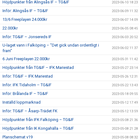
Höjdpunkter från Alingsås IF – TG&IF
2023-06-10 18:23
Inför: Alingsås IF – TG&IF
2023-06-09 11:32
13/6 Freeplayen 24.000kr
2023-06-07 14:09
22.000kr
2023-06-05 08:45
Inför: TG&IF – Jonsereds IF
2023-06-03 20:52
U-laget vann i Falköping – ”Det gick undan ordentligt i
2023-06-02 11:37
fram”
6 Juni Freeplayen 22.000kr
2023-05-31 11:42
Höjdpunkter från TG&IF – IFK Mariestad
2023-05-27 23:14
Inför: TG&IF – IFK Mariestad
2023-05-26 12:31
Inför: IFK Tidaholm – TG&IF
2023-05-22 13:43
Inför: Brålanda IF – TG&IF
2023-05-18 09:55
Inställd loppmarknad
2023-05-12 17:49
Inför: TG&IF – Åsarp-Trädet FK
2023-05-12 13:59
Höjdpunkter från IFK Falköping – TG&IF
2023-05-08 21:36
Höjdpunkter från IK Kongahälla – TG&IF
2023-05-08 21:28
Planschemat v19
2023-05-08 08:32