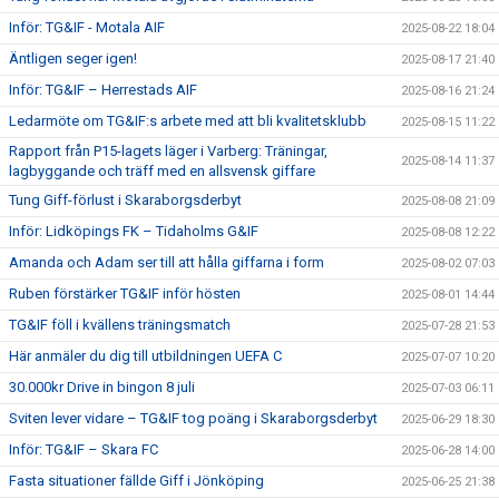
Inför: TG&IF - Motala AIF
2025-08-22 18:04
Äntligen seger igen!
2025-08-17 21:40
Inför: TG&IF – Herrestads AIF
2025-08-16 21:24
Ledarmöte om TG&IF:s arbete med att bli kvalitetsklubb
2025-08-15 11:22
Rapport från P15-lagets läger i Varberg: Träningar,
2025-08-14 11:37
lagbyggande och träff med en allsvensk giffare
Tung Giff-förlust i Skaraborgsderbyt
2025-08-08 21:09
Inför: Lidköpings FK – Tidaholms G&IF
2025-08-08 12:22
Amanda och Adam ser till att hålla giffarna i form
2025-08-02 07:03
Ruben förstärker TG&IF inför hösten
2025-08-01 14:44
TG&IF föll i kvällens träningsmatch
2025-07-28 21:53
Här anmäler du dig till utbildningen UEFA C
2025-07-07 10:20
30.000kr Drive in bingon 8 juli
2025-07-03 06:11
Sviten lever vidare – TG&IF tog poäng i Skaraborgsderbyt
2025-06-29 18:30
Inför: TG&IF – Skara FC
2025-06-28 14:00
Fasta situationer fällde Giff i Jönköping
2025-06-25 21:38