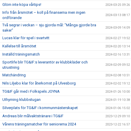
Glöm inte köpa vårtips!
2024-03-25 09:26
Info från årsmötet – koll på finanserna men ingen
2024-03-13 08:17
ordförande
Två segrar i veckan – sju gjorda mål: ”Många gjorde bra
2024-03-09 14:09
saker”
Lucas klar för spel i svartvitt
2024-02-27 19:52
Kallelse till årsmötet
2024-02-20 13:14
Inställd träningsmatch
2024-02-16 13:31
Sportlife blir TG&IF:s leverantör av klubbkläder och
2024-02-09 09:52
utrustning
Matchändring
2024-02-08 10:51
Nils Liljebo klar för återkomst på Ulvesborg
2024-02-02 19:12
TG&IF går med i Folkspels JOYNA
2024-01-26 10:00
Uthyrning klubbstugan
2024-01-19 10:38
Silverplats för TG&IF i kommunmästerskapet
2024-01-06 15:02
Andreas blir målvaktstränare i TG&IF
2023-12-29 09:10
Vårens träningsmatcher för seniorerna 2024
2023-12-22 16:57