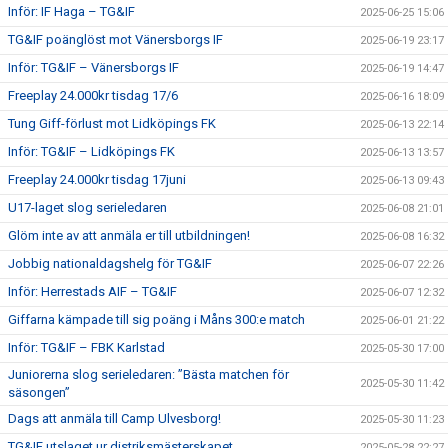
Inför: IF Haga – TG&IF
2025-06-25 15:06
TG&IF poänglöst mot Vänersborgs IF
2025-06-19 23:17
Inför: TG&IF – Vänersborgs IF
2025-06-19 14:47
Freeplay 24.000kr tisdag 17/6
2025-06-16 18:09
Tung Giff-förlust mot Lidköpings FK
2025-06-13 22:14
Inför: TG&IF – Lidköpings FK
2025-06-13 13:57
Freeplay 24.000kr tisdag 17juni
2025-06-13 09:43
U17-laget slog serieledaren
2025-06-08 21:01
Glöm inte av att anmäla er till utbildningen!
2025-06-08 16:32
Jobbig nationaldagshelg för TG&IF
2025-06-07 22:26
Inför: Herrestads AIF – TG&IF
2025-06-07 12:32
Giffarna kämpade till sig poäng i Måns 300:e match
2025-06-01 21:22
Inför: TG&IF – FBK Karlstad
2025-05-30 17:00
Juniorerna slog serieledaren: ”Bästa matchen för
2025-05-30 11:42
säsongen”
Dags att anmäla till Camp Ulvesborg!
2025-05-30 11:23
TG&IF utslaget ur distriksmästerskapet
2025-05-28 22:27