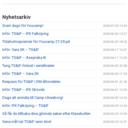
CUPER ARBETSBESKRIVNING
Nyhetsarkiv
PLANSCHEMA
Snart dags för Youcamp!
2026-07-25 10:44
Inför: TG&IF – IFK Falköping
2026-06-26 12:57
TIdaholmspremiär för Youcamp 27-29 juli
2026-06-25 18:32
Inför: Vara SK – TG&IF
2026-06-17 16:07
Inför: TG&IF – Assyriska IK
2026-06-11 15:20
Tung TG&IF-förlust i seriefinalen
2026-06-05 22:08
Inför: TG&IF – Vara SK
2026-06-05 11:54
Respass för TG&IF i DM-åttondelen
2026-06-01 21:34
Inför: TG&IF – IFK Skövde
2026-06-01 10:35
Dags att anmäla till Camp Ulvesborg!
2026-05-30 14:23
Inför: IFK Falköping – TG&IF
2026-05-29 14:24
Så får du tillbaka dina glömda saker efter Klassbollen
2026-05-25 14:59
Sena mål när TG&IF vann stort
2026-05-23 15:31