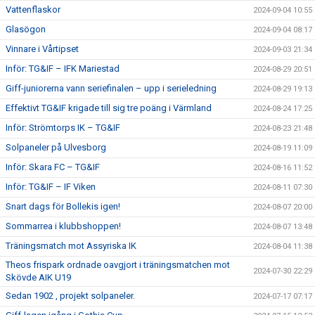
Vattenflaskor
2024-09-04 10:55
Glasögon
2024-09-04 08:17
Vinnare i Vårtipset
2024-09-03 21:34
Inför: TG&IF – IFK Mariestad
2024-08-29 20:51
Giff-juniorerna vann seriefinalen – upp i serieledning
2024-08-29 19:13
Effektivt TG&IF krigade till sig tre poäng i Värmland
2024-08-24 17:25
Inför: Strömtorps IK – TG&IF
2024-08-23 21:48
Solpaneler på Ulvesborg
2024-08-19 11:09
Inför: Skara FC – TG&IF
2024-08-16 11:52
Inför: TG&IF – IF Viken
2024-08-11 07:30
Snart dags för Bollekis igen!
2024-08-07 20:00
Sommarrea i klubbshoppen!
2024-08-07 13:48
Träningsmatch mot Assyriska IK
2024-08-04 11:38
Theos frispark ordnade oavgjort i träningsmatchen mot
2024-07-30 22:29
Skövde AIK U19
Sedan 1902 , projekt solpaneler.
2024-07-17 07:17