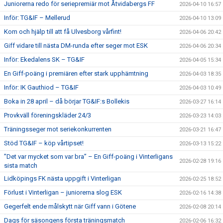
Juniorerna redo för seriepremiär mot Åtvidabergs FF
2026-04-10 16:57
Inför: TG&IF – Mellerud
2026-04-10 13:09
Kom och hjälp till att få Ulvesborg vårfint!
2026-04-06 20:42
Giff vidare till nästa DM-runda efter seger mot ESK
2026-04-06 20:34
Inför: Ekedalens SK – TG&IF
2026-04-05 15:34
En Giff-poäng i premiären efter stark upphämtning
2026-04-03 18:35
Inför: IK Gauthiod – TG&IF
2026-04-03 10:49
Boka in 28 april – då börjar TG&IF:s Bollekis
2026-03-27 16:14
Provkväll föreningskläder 24/3
2026-03-23 14:03
Träningsseger mot seriekonkurrenten
2026-03-21 16:47
Stöd TG&IF – köp vårtipset!
2026-03-13 15:22
”Det var mycket som var bra” – En Giff-poäng i Vinterligans
2026-02-28 19:16
sista match
Lidköpings FK nästa uppgift i Vinterligan
2026-02-25 18:52
Förlust i Vinterligan – juniorerna slog ESK
2026-02-16 14:38
Gegerfelt ende målskytt när Giff vann i Götene
2026-02-08 20:14
Dags för säsongens första träningsmatch
2026-02-06 16:32