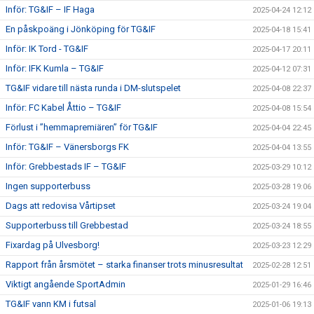
Inför: TG&IF – IF Haga
2025-04-24 12:12
En påskpoäng i Jönköping för TG&IF
2025-04-18 15:41
Inför: IK Tord - TG&IF
2025-04-17 20:11
Inför: IFK Kumla – TG&IF
2025-04-12 07:31
TG&IF vidare till nästa runda i DM-slutspelet
2025-04-08 22:37
Inför: FC Kabel Åttio – TG&IF
2025-04-08 15:54
Förlust i ”hemmapremiären” för TG&IF
2025-04-04 22:45
Inför: TG&IF – Vänersborgs FK
2025-04-04 13:55
Inför: Grebbestads IF – TG&IF
2025-03-29 10:12
Ingen supporterbuss
2025-03-28 19:06
Dags att redovisa Vårtipset
2025-03-24 19:04
Supporterbuss till Grebbestad
2025-03-24 18:55
Fixardag på Ulvesborg!
2025-03-23 12:29
Rapport från årsmötet – starka finanser trots minusresultat
2025-02-28 12:51
Viktigt angående SportAdmin
2025-01-29 16:46
TG&IF vann KM i futsal
2025-01-06 19:13