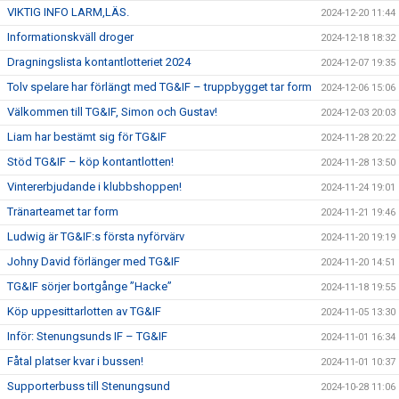
VIKTIG INFO LARM,LÄS.
2024-12-20 11:44
Informationskväll droger
2024-12-18 18:32
Dragningslista kontantlotteriet 2024
2024-12-07 19:35
Tolv spelare har förlängt med TG&IF – truppbygget tar form
2024-12-06 15:06
Välkommen till TG&IF, Simon och Gustav!
2024-12-03 20:03
Liam har bestämt sig för TG&IF
2024-11-28 20:22
Stöd TG&IF – köp kontantlotten!
2024-11-28 13:50
Vintererbjudande i klubbshoppen!
2024-11-24 19:01
Tränarteamet tar form
2024-11-21 19:46
Ludwig är TG&IF:s första nyförvärv
2024-11-20 19:19
Johny David förlänger med TG&IF
2024-11-20 14:51
TG&IF sörjer bortgånge ”Hacke”
2024-11-18 19:55
Köp uppesittarlotten av TG&IF
2024-11-05 13:30
Inför: Stenungsunds IF – TG&IF
2024-11-01 16:34
Fåtal platser kvar i bussen!
2024-11-01 10:37
Supporterbuss till Stenungsund
2024-10-28 11:06