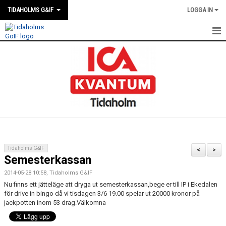
TIDAHOLMS G&IF
LOGGA IN
HEM
FÖRENINGSKALENDERN
NYHETER
KLUBBSTUGAN
KONTAKT
Tidaholms G&IF
<
>
Semesterkassan
FÖRENINGEN
2014-05-28 10:58, Tidaholms G&IF
SOUVENIRER
Nu finns ett jätteläge att dryga ut semesterkassan,bege er till IP i Ekedalen
för drive in bingo då vi tisdagen 3/6 19.00 spelar ut 20000 kronor på
jackpotten inom 53 drag.Välkomna
GAMLA GIFFS TORSDAGSTRÄFFAR
MATCHER