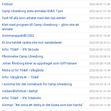
Förbud
2022-06-07 11:06
Camp Ulvesborg sista anmälan IDAG 7 juni
2022-06-07 07:58
Tack till alla som arbetat med den nya entrén!
2022-06-04 13:52
Klart med program till Camp Ulvesborg – glöm inte att
2022-05-31 22:33
anmäla!
Sommaruppehåll 2022
2022-05-31 10:30
En bra halvlek räckte inte mot serieledaren
2022-05-30 22:01
Inför: TG&IF – IFK Skövde
2022-05-30 12:52
Påminnelse Camp Ulvesborg
2022-05-29 08:16
Johan Åhnborg kliver av uppdraget som Giff-tränare
2022-05-28 19:28
Ribba ut för TG&IF i Vårgårda
2022-05-26 15:34
Inför: Vårgårda IK – TG&IF
2022-05-26 10:16
I sommar blir det comeback för Camp Ulvesborg
2022-05-23 16:14
Uddamålsförlust i derbyt
2022-05-21 21:34
Inför: TG&IF – IFK Tidaholm
2022-05-21 07:03
Sörman: ”Att vinna ett derby är det bästa som kan hända”
2022-05-20 17:28