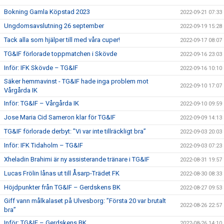
Bokning Gamla Köpstad 2023
2022-09-21 07:33
Ungdomsavslutning 26 september
2022-09-19 15:28
Tack alla som hjälper till med våra cuper!
2022-09-17 08:07
TG&IF förlorade toppmatchen i Skövde
2022-09-16 23:03
Inför: IFK Skövde – TG&IF
2022-09-16 10:10
Säker hemmavinst - TG&IF hade inga problem mot
2022-09-10 17:07
Vårgårda IK
Inför: TG&IF – Vårgårda IK
2022-09-10 09:59
Jose Maria Cid Sameron klar för TG&IF
2022-09-09 14:13
TG&IF förlorade derbyt: ”Vi var inte tillräckligt bra”
2022-09-03 20:03
Inför: IFK Tidaholm – TG&IF
2022-09-03 07:23
Xheladin Brahimi är ny assisterande tränare i TG&IF
2022-08-31 19:57
Lucas Frölin lånas ut till Åsarp-Trädet FK
2022-08-30 08:33
Höjdpunkter från TG&IF – Gerdskens BK
2022-08-27 09:53
Giff vann målkalaset på Ulvesborg: ”Första 20 var brutalt
2022-08-26 22:57
bra”
Inför: TG&IF – Gerdskens BK
2022-08-26 14:10