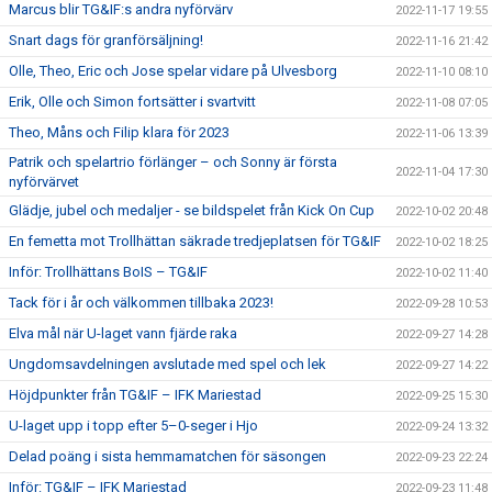
Marcus blir TG&IF:s andra nyförvärv
2022-11-17 19:55
Snart dags för granförsäljning!
2022-11-16 21:42
Olle, Theo, Eric och Jose spelar vidare på Ulvesborg
2022-11-10 08:10
Erik, Olle och Simon fortsätter i svartvitt
2022-11-08 07:05
Theo, Måns och Filip klara för 2023
2022-11-06 13:39
Patrik och spelartrio förlänger – och Sonny är första
2022-11-04 17:30
nyförvärvet
Glädje, jubel och medaljer - se bildspelet från Kick On Cup
2022-10-02 20:48
En femetta mot Trollhättan säkrade tredjeplatsen för TG&IF
2022-10-02 18:25
Inför: Trollhättans BoIS – TG&IF
2022-10-02 11:40
Tack för i år och välkommen tillbaka 2023!
2022-09-28 10:53
Elva mål när U-laget vann fjärde raka
2022-09-27 14:28
Ungdomsavdelningen avslutade med spel och lek
2022-09-27 14:22
Höjdpunkter från TG&IF – IFK Mariestad
2022-09-25 15:30
U-laget upp i topp efter 5–0-seger i Hjo
2022-09-24 13:32
Delad poäng i sista hemmamatchen för säsongen
2022-09-23 22:24
Inför: TG&IF – IFK Mariestad
2022-09-23 11:48