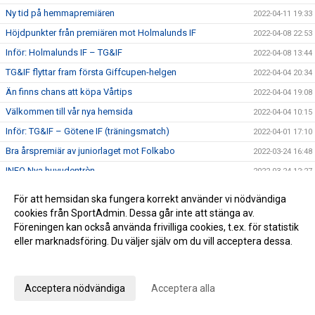
Ny tid på hemmapremiären
2022-04-11 19:33
Höjdpunkter från premiären mot Holmalunds IF
2022-04-08 22:53
Inför: Holmalunds IF – TG&IF
2022-04-08 13:44
TG&IF flyttar fram första Giffcupen-helgen
2022-04-04 20:34
Än finns chans att köpa Vårtips
2022-04-04 19:08
Välkommen till vår nya hemsida
2022-04-04 10:15
Inför: TG&IF – Götene IF (träningsmatch)
2022-04-01 17:10
Bra årspremiär av juniorlaget mot Folkabo
2022-03-24 16:48
INFO Nya huvudentrèn
2022-03-24 12:27
Entrèn
2022-03-15 08:41
För att hemsidan ska fungera korrekt använder vi nödvändiga
Inför: Husqvarna FF – TG&IF
2022-03-12 10:50
cookies från SportAdmin. Dessa går inte att stänga av.
Föreningen kan också använda frivilliga cookies, t.ex. för statistik
Inför: TG&IF – IK Gauthiod (träningsmatch)
2022-03-05 07:33
eller marknadsföring. Du väljer själv om du vill acceptera dessa.
Inför: TG&IF – Vänersborgs FK (träningsmatch)
2022-02-25 20:12
Anpassa dina val
Stadgeändringar och plusresultat – nyheterna från
2022-02-24 11:41
årsmötet
Acceptera nödvändiga
Acceptera alla
Utprovning kläder Ulvesborg
2022-02-23 07:41