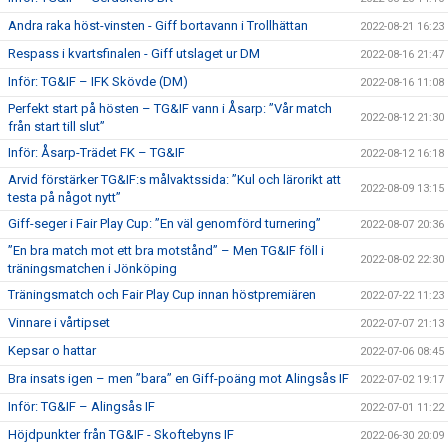
Andra raka höst-vinsten - Giff bortavann i Trollhättan
2022-08-21 16:23
Respass i kvartsfinalen - Giff utslaget ur DM
2022-08-16 21:47
Inför: TG&IF – IFK Skövde (DM)
2022-08-16 11:08
Perfekt start på hösten – TG&IF vann i Åsarp: ”Vår match
2022-08-12 21:30
från start till slut”
Inför: Åsarp-Trädet FK – TG&IF
2022-08-12 16:18
Arvid förstärker TG&IF:s målvaktssida: ”Kul och lärorikt att
2022-08-09 13:15
testa på något nytt”
Giff-seger i Fair Play Cup: ”En väl genomförd turnering”
2022-08-07 20:36
”En bra match mot ett bra motstånd” – Men TG&IF föll i
2022-08-02 22:30
träningsmatchen i Jönköping
Träningsmatch och Fair Play Cup innan höstpremiären
2022-07-22 11:23
Vinnare i vårtipset
2022-07-07 21:13
Kepsar o hattar
2022-07-06 08:45
Bra insats igen – men ”bara” en Giff-poäng mot Alingsås IF
2022-07-02 19:17
Inför: TG&IF – Alingsås IF
2022-07-01 11:22
Höjdpunkter från TG&IF - Skoftebyns IF
2022-06-30 20:09