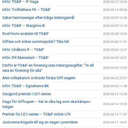
Inför: TG&IF – IF Haga
2026-05-22 18:24
Inför: Trollhättans FK – TG&IF
2026-05-14 08:08
Säker hemmaseger efter tidiga ledningsmål
2026-05-09 16:40
Inför: TG&IF – Wargöns IK
2026-05-09 10:18
Roel Homi ansluter till TG&IF
2026-05-08 13:56
Giffare och söker sommarjobb? Titta hit!
2026-05-06 11:31
Inför: Ulvåkers IF – TG&IF
2026-05-04 15:47
Inför: IFK Mariestad – TG&IF
2026-04-30 13:51
Därför är TG&IF en förening utan träningsavgifter: ”Vi vill
2026-04-29 13:02
vara en förening för alla”
Alex volleykanon ordnade första Giff-segern
2026-04-23 22:07
Inför: TG&IF – Egnahems BK
2026-04-23 11:08
Oavgjord premiär i U21-serien
2026-04-15 12:58
Dags för Giffcupen – här är våra lag som ska kämpa i
2026-04-14 18:20
helgen
Premiär för U21-serien – TG&IF möter LFK
2026-04-14 11:07
Juniorerna krigade till sig en seger i premiären
2026-04-11 18:07