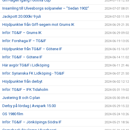
Giff-lagen igång i Gothia Cup
2024-07-15 12:53
Insamling till Ulvesborgs solpaneler – ”Sedan 1902”
2024-07-07 08:01
Jackpott 20.000kr 9 juli
2024-07-03 11:59
Höjdpunkter från Giff-segern mot Grums IK
2024-06-29 21:35
Inför: TG&IF – Grums IK
2024-06-29 09:02
Inför: Forshaga IF – TG&IF
2024-06-19 13:05
Höjdpunkter från TG&IF – Götene IF
2024-06-15 16:07
Inför: TG&IF – Götene IF
2024-06-14 11:02
Här avgör TG&IF i Lidköping
2024-06-11 21:46
Inför: Syrianska FK Lidköping - TG&IF
2024-06-07 21:50
Höjdpunkter från derbyt
2024-06-02 12:12
Inför: TG&IF – IFK Tidaholm
2024-05-31 19:02
Justering B och C-plan
2024-05-30 09:45
Derby på lördag | Avspark 15.00
2024-05-29 15:22
OS 1980 film
2024-05-24 10:26
Inför: TG&IF – Jönköpings Södra IF
2024-05-21 18:56