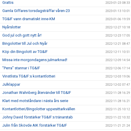
Grattis
2023-01-23 08:33
Gamla Giffares torsdagsträffar våren-23
2023-01-13 10:01
TG&IF vann dramatiskt inne-KM
2023-01-06 19:59
Nyårslotter
2022-12-27 10:18
God jul och gott nytt år!
2022-12-23 17:05
Bingolotter till Jul och Nyår
2022-12-21 08:47
Köp din Bingolott av TG&IF
2022-12-11 10:51
Missa inte morgondagens julmarknad!
2022-12-09 14:54
”Perra” stannar i TG&IF
2022-12-06 17:14
Vinstlista TG&IF:s kontantlotteri
2022-12-03 19:06
Julklappar
2022-12-02 07:47
Jonathan Wahnberg återvänder till TG&IF
2022-11-28 16:29
Klart med motståndare i nästa års serie
2022-11-28 16:21
Kontantlotteri/Bingolotter uppesittarkvällen
2022-11-25 10:12
Johny David förstärker TG&IF:s tränarstab
2022-11-22 10:32
Julin från Skövde AIK förstärker TG&IF
2022-11-21 21:24