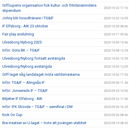
Giffcupens organisation fick kultur- och fritidsnämndens
2023-10-22 17:16
stipendium
Johny blir huvudtränare i TG&IF
2023-10-22 16:09
IF Elfsborg - AIK 23 oktober
2023-10-20 08:06
Fair play avslutning
2023-10-17 09:56
Ulvesborg Nyborg 2023
2023-10-09 10:46
Inför: Göta BK – TG&IF
2023-10-08 12:24
Ulvesborg/Nyborg fortsatt avstängda
2023-10-05 12:39
Ulvesborg/Nyborg avstängda
2023-10-03 12:09
Giff-laget såg landslaget möta världsmästarna
2023-10-02 17:33
Inför: TG&IF – Alingsås IF
2023-09-30 11:34
Inför: Jonsereds IF – TG&IF
2023-09-23 10:00
Biljetter IF Elfsborg - AIK
2023-09-22 11:00
Inför: IFK Skövde – TG&IF – semifinal i DM
2023-09-20 16:29
Kick On Cup
2023-09-20 08:46
Bra insatser av U-laget – trots att poängen uteblivit
2023-09-19 08:55