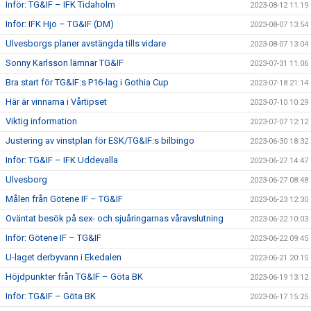
Inför: TG&IF – IFK Tidaholm
2023-08-12 11:19
Inför: IFK Hjo – TG&IF (DM)
2023-08-07 13:54
Ulvesborgs planer avstängda tills vidare
2023-08-07 13:04
Sonny Karlsson lämnar TG&IF
2023-07-31 11:06
Bra start för TG&IF:s P16-lag i Gothia Cup
2023-07-18 21:14
Här är vinnarna i Vårtipset
2023-07-10 10:29
Viktig information
2023-07-07 12:12
Justering av vinstplan för ESK/TG&IF:s bilbingo
2023-06-30 18:32
Inför: TG&IF – IFK Uddevalla
2023-06-27 14:47
Ulvesborg
2023-06-27 08:48
Målen från Götene IF – TG&IF
2023-06-23 12:30
Oväntat besök på sex- och sjuåringarnas våravslutning
2023-06-22 10:03
Inför: Götene IF – TG&IF
2023-06-22 09:45
U-laget derbyvann i Ekedalen
2023-06-21 20:15
Höjdpunkter från TG&IF – Göta BK
2023-06-19 13:12
Inför: TG&IF – Göta BK
2023-06-17 15:25