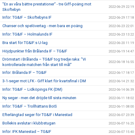
"En av våra bättre prestationer" - tre Giff-poäng mot
2022-06-29 22:19
Skoftebyn
Inför: TG&IF – Skoftebyns IF
2022-06-29 17:18
Chanser och spelövertag - men bara en poäng
2022-06-23 22:01
Inför: TG&IF – Holmalunds IF
2022-06-23 13:22
Bra start för TG&IF:s U-lag
2022-06-20 11:19
Höjdpunkter från Brålanda IF – TG&IF
2022-06-19 14:47
Drömstart i Brålanda – TG&IF tog tredje raka: ”Vi
2022-06-18 16:55
kontrollerade matchen från start till mål”
Inför: Brålanda IF – TG&IF
2022-06-17 18:17
3-1-seger mot LFK - Giff klart för kvartsfinal i DM
2022-06-14 21:32
Inför: TG&IF – Lidköpings FK (DM)
2022-06-14 06:39
Ny seger - men det dröjde till sista minuten
2022-06-11 18:02
Inför: TG&IF – Trollhättans BoIS
2022-06-11 08:00
Efterlängtad seger för TG&IF i Mariestad
2022-06-07 23:39
Bollekis avslutar i klubbstugan
2022-06-07 16:25
Inför: IFK Mariestad – TG&IF
2022-06-07 15:40