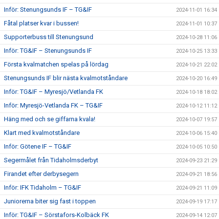
Inför: Stenungsunds IF – TG&IF
2024-11-01 16:34
Fåtal platser kvar i bussen!
2024-11-01 10:37
Supporterbuss till Stenungsund
2024-10-28 11:06
Inför: TG&IF – Stenungsunds IF
2024-10-25 13:33
Första kvalmatchen spelas på lördag
2024-10-21 22:02
Stenungsunds IF blir nästa kvalmotståndare
2024-10-20 16:49
Inför: TG&IF – Myresjö/Vetlanda FK
2024-10-18 18:02
Inför: Myresjö-Vetlanda FK – TG&IF
2024-10-12 11:12
Häng med och se giffarna kvala!
2024-10-07 19:57
Klart med kvalmotståndare
2024-10-06 15:40
Inför: Götene IF – TG&IF
2024-10-05 10:50
Segermålet från Tidaholmsderbyt
2024-09-23 21:29
Firandet efter derbysegern
2024-09-21 18:56
Inför: IFK Tidaholm – TG&IF
2024-09-21 11:09
Juniorerna biter sig fast i toppen
2024-09-19 17:17
Inför: TG&IF – Sörstafors-Kolbäck FK
2024-09-14 12:07