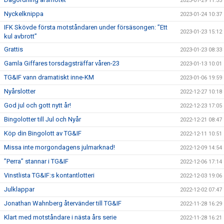
2023-01-29 11:35
Nyckelknippa
2023-01-24 10:37
IFK Skövde första motståndaren under försäsongen: ”Ett
2023-01-23 15:12
kul avbrott”
Grattis
2023-01-23 08:33
Gamla Giffares torsdagsträffar våren-23
2023-01-13 10:01
TG&IF vann dramatiskt inne-KM
2023-01-06 19:59
Nyårslotter
2022-12-27 10:18
God jul och gott nytt år!
2022-12-23 17:05
Bingolotter till Jul och Nyår
2022-12-21 08:47
Köp din Bingolott av TG&IF
2022-12-11 10:51
Missa inte morgondagens julmarknad!
2022-12-09 14:54
”Perra” stannar i TG&IF
2022-12-06 17:14
Vinstlista TG&IF:s kontantlotteri
2022-12-03 19:06
Julklappar
2022-12-02 07:47
Jonathan Wahnberg återvänder till TG&IF
2022-11-28 16:29
Klart med motståndare i nästa års serie
2022-11-28 16:21