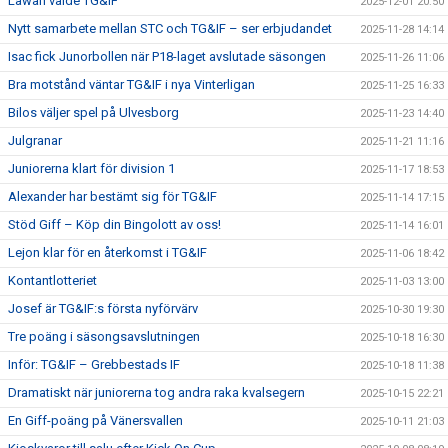
Lawan valde TG&IF
2025-12-01 20:50
Nytt samarbete mellan STC och TG&IF – ser erbjudandet
2025-11-28 14:14
Isac fick Junorbollen när P18-laget avslutade säsongen
2025-11-26 11:06
Bra motstånd väntar TG&IF i nya Vinterligan
2025-11-25 16:33
Bilos väljer spel på Ulvesborg
2025-11-23 14:40
Julgranar
2025-11-21 11:16
Juniorerna klart för division 1
2025-11-17 18:53
Alexander har bestämt sig för TG&IF
2025-11-14 17:15
Stöd Giff – Köp din Bingolott av oss!
2025-11-14 16:01
Lejon klar för en återkomst i TG&IF
2025-11-06 18:42
Kontantlotteriet
2025-11-03 13:00
Josef är TG&IF:s första nyförvärv
2025-10-30 19:30
Tre poäng i säsongsavslutningen
2025-10-18 16:30
Inför: TG&IF – Grebbestads IF
2025-10-18 11:38
Dramatiskt när juniorerna tog andra raka kvalsegern
2025-10-15 22:21
En Giff-poäng på Vänersvallen
2025-10-11 21:03