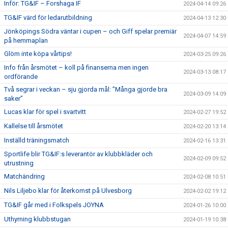
Inför: TG&IF – Forshaga IF
2024-04-14 09:26
TG&IF värd för ledarutbildning
2024-04-13 12:30
Jönköpings Södra väntar i cupen – och Giff spelar premiär
2024-04-07 14:59
på hemmaplan
Glöm inte köpa vårtips!
2024-03-25 09:26
Info från årsmötet – koll på finanserna men ingen
2024-03-13 08:17
ordförande
Två segrar i veckan – sju gjorda mål: ”Många gjorde bra
2024-03-09 14:09
saker”
Lucas klar för spel i svartvitt
2024-02-27 19:52
Kallelse till årsmötet
2024-02-20 13:14
Inställd träningsmatch
2024-02-16 13:31
Sportlife blir TG&IF:s leverantör av klubbkläder och
2024-02-09 09:52
utrustning
Matchändring
2024-02-08 10:51
Nils Liljebo klar för återkomst på Ulvesborg
2024-02-02 19:12
TG&IF går med i Folkspels JOYNA
2024-01-26 10:00
Uthyrning klubbstugan
2024-01-19 10:38