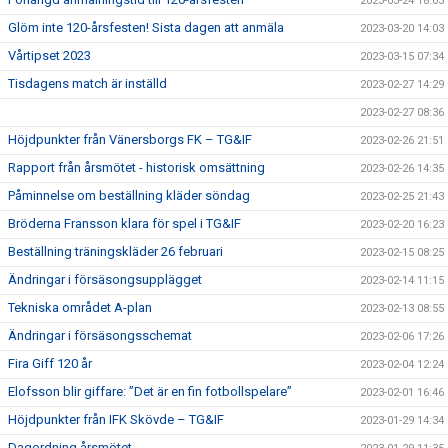
2023-03-24 18:03
Glöm inte 120-årsfesten! Sista dagen att anmäla
2023-03-20 14:03
Vårtipset 2023
2023-03-15 07:34
Tisdagens match är inställd
2023-02-27 14:29
2023-02-27 08:36
Höjdpunkter från Vänersborgs FK – TG&IF
2023-02-26 21:51
Rapport från årsmötet - historisk omsättning
2023-02-26 14:35
Påminnelse om beställning kläder söndag
2023-02-25 21:43
Bröderna Fransson klara för spel i TG&IF
2023-02-20 16:23
Beställning träningskläder 26 februari
2023-02-15 08:25
Ändringar i försäsongsupplägget
2023-02-14 11:15
Tekniska området A-plan
2023-02-13 08:55
Ändringar i försäsongsschemat
2023-02-06 17:26
Fira Giff 120 år
2023-02-04 12:24
Elofsson blir giffare: ”Det är en fin fotbollspelare”
2023-02-01 16:46
Höjdpunkter från IFK Skövde – TG&IF
2023-01-29 14:34
Dagordning årsmötet