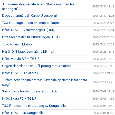
Juniorerna slog serieledaren: ”Bästa matchen för
2025-05-30 11:42
säsongen”
Dags att anmäla till Camp Ulvesborg!
2025-05-30 11:23
TG&IF utslaget ur distriksmästerskapet
2025-05-28 22:27
Inför: TG&IF – Vänersborgs IF (DM)
2025-05-28 17:54
Intresseanmälan till utbildningen UEFA C
2025-05-24 20:27
Tung förlust i Motala
2025-05-24 20:23
Här är Giff-laget som gärna blir fler!
2025-05-23 16:16
Inför: Motala AIF – TG&IF
2025-05-23 14:12
Gegerfelt ordnade en Giff-poäng mot Ahlafors
2025-05-17 16:48
Inför: TG&IF – Ahlafors IF
2025-05-16 21:33
Tuffare serie för juniorerna: ”Utveckla spelarna inför nästa
2025-05-14 12:46
steg”
Säsongens första bortavinst för TG&IF
2025-05-09 21:44
Inför: Skara FC – TG&IF
2025-05-09 14:52
TG&IF kunde inte sno poäng av Kongahälla
2025-05-04 18:40
Inför: TG&IF – IK Kongahälla
2025-05-04 06:36