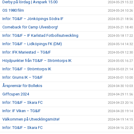
Derby på lördag | Avspark 15.00
2024-05-29 15:22
OS 1980 film
2024-05-24 10:26
Inför: TG&IF – Jönköpings Södra IF
2024-05-21 18:56
Comeback för Camp Ulvesborg!
2024-05-21 18:40
Inför: TG&IF – IF Karlstad Fotbollsutveckling
2024-05-18 17:22
Inför: TG&IF – Lidköpings FK (DM)
2024-05-14 14:32
Inför: IFK Mariestad – TG&IF
2024-05-09 12:30
Höjdpunkter från TG&IF – Strömtorps IK
2024-05-05 16:27
Inför: TG&IF – Strömtorps IK
2024-05-03 21:14
Inför: Grums IK – TG&IF
2024-05-01 10:00
Årspremiär för Bollekis
2024-04-30 10:03
Giffcupen 2024
2024-04-29 11:56
Inför: TG&IF – Skara FC
2024-04-23 20:16
Inför: IF Viken – TG&IF
2024-04-20 19:14
Välkommen på Utvecklingsmöte!
2024-04-19 14:15
Inför: TG&IF – Skara FC
2024-04-16 22:25