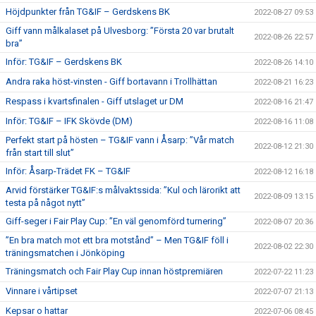
Höjdpunkter från TG&IF – Gerdskens BK
2022-08-27 09:53
Giff vann målkalaset på Ulvesborg: ”Första 20 var brutalt
2022-08-26 22:57
bra”
Inför: TG&IF – Gerdskens BK
2022-08-26 14:10
Andra raka höst-vinsten - Giff bortavann i Trollhättan
2022-08-21 16:23
Respass i kvartsfinalen - Giff utslaget ur DM
2022-08-16 21:47
Inför: TG&IF – IFK Skövde (DM)
2022-08-16 11:08
Perfekt start på hösten – TG&IF vann i Åsarp: ”Vår match
2022-08-12 21:30
från start till slut”
Inför: Åsarp-Trädet FK – TG&IF
2022-08-12 16:18
Arvid förstärker TG&IF:s målvaktssida: ”Kul och lärorikt att
2022-08-09 13:15
testa på något nytt”
Giff-seger i Fair Play Cup: ”En väl genomförd turnering”
2022-08-07 20:36
”En bra match mot ett bra motstånd” – Men TG&IF föll i
2022-08-02 22:30
träningsmatchen i Jönköping
Träningsmatch och Fair Play Cup innan höstpremiären
2022-07-22 11:23
Vinnare i vårtipset
2022-07-07 21:13
Kepsar o hattar
2022-07-06 08:45