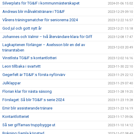
Silverplats för TG&IF i kommunmästerskapet
2024-01-06 15:02
Andreas blir målvaktstränare i TG&IF
2023-12-29 09:10
Vårens träningsmatcher för seniorerna 2024
2023-12-22 16:57
God jul och gott nytt år
2023-12-21 15:18
Johannes och Valmir – två återvändare klara för Giff
2023-12-08 17:47
Lagkaptenen förlänger – Axelsson blir en del av
2023-12-03 20:49
tränarstaben
Vinstlista TG&IF:s kontantlotteri
2023-12-02 16:16
Leon tillbaka i svartvitt
2023-11-30 22:10
Gegerfelt är TG&IF:s första nyförvärv
2023-11-29 22:12
Julklappar
2023-11-29 07:40
Florian klar för nästa säsong
2023-11-28 19:25
Förslaget: Så blir TG&IF:s serie 2024
2023-11-23 19:28
Emir blir assisterande tränare
2023-11-23 16:19
Kontantlotteriet
2023-11-17 09:06
Så ser giffarnas truppbygge ut
2023-11-10 14:12
Bokning Gamla köpstad
2023-11-07 08:49