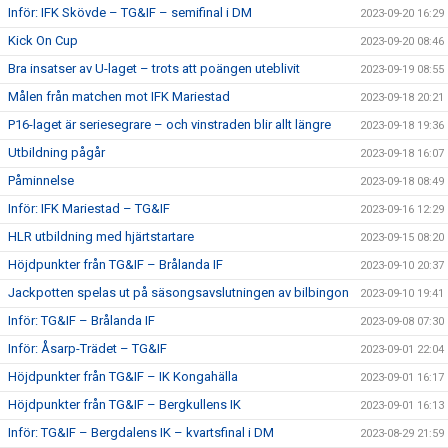
Inför: IFK Skövde – TG&IF – semifinal i DM
2023-09-20 16:29
Kick On Cup
2023-09-20 08:46
Bra insatser av U-laget – trots att poängen uteblivit
2023-09-19 08:55
Målen från matchen mot IFK Mariestad
2023-09-18 20:21
P16-laget är seriesegrare – och vinstraden blir allt längre
2023-09-18 19:36
Utbildning pågår
2023-09-18 16:07
Påminnelse
2023-09-18 08:49
Inför: IFK Mariestad – TG&IF
2023-09-16 12:29
HLR utbildning med hjärtstartare
2023-09-15 08:20
Höjdpunkter från TG&IF – Brålanda IF
2023-09-10 20:37
Jackpotten spelas ut på säsongsavslutningen av bilbingon
2023-09-10 19:41
Inför: TG&IF – Brålanda IF
2023-09-08 07:30
Inför: Åsarp-Trädet – TG&IF
2023-09-01 22:04
Höjdpunkter från TG&IF – IK Kongahälla
2023-09-01 16:17
Höjdpunkter från TG&IF – Bergkullens IK
2023-09-01 16:13
Inför: TG&IF – Bergdalens IK – kvartsfinal i DM
2023-08-29 21:59