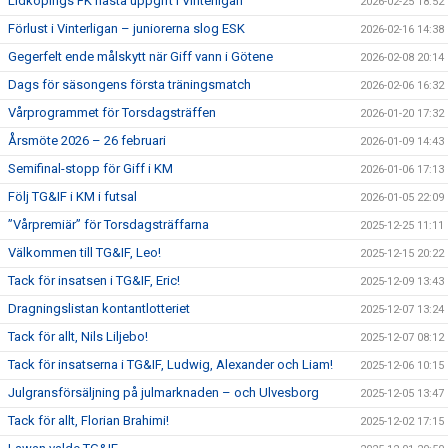
Lidköpings FK nästa uppgift i Vinterligan
2026-02-25 18:52
Förlust i Vinterligan – juniorerna slog ESK
2026-02-16 14:38
Gegerfelt ende målskytt när Giff vann i Götene
2026-02-08 20:14
Dags för säsongens första träningsmatch
2026-02-06 16:32
Vårprogrammet för Torsdagsträffen
2026-01-20 17:32
Årsmöte 2026 – 26 februari
2026-01-09 14:43
Semifinal-stopp för Giff i KM
2026-01-06 17:13
Följ TG&IF i KM i futsal
2026-01-05 22:09
”Vårpremiär” för Torsdagsträffarna
2025-12-25 11:11
Välkommen till TG&IF, Leo!
2025-12-15 20:22
Tack för insatsen i TG&IF, Eric!
2025-12-09 13:43
Dragningslistan kontantlotteriet
2025-12-07 13:24
Tack för allt, Nils Liljebo!
2025-12-07 08:12
Tack för insatserna i TG&IF, Ludwig, Alexander och Liam!
2025-12-06 10:15
Julgransförsäljning på julmarknaden – och Ulvesborg
2025-12-05 13:47
Tack för allt, Florian Brahimi!
2025-12-02 17:15