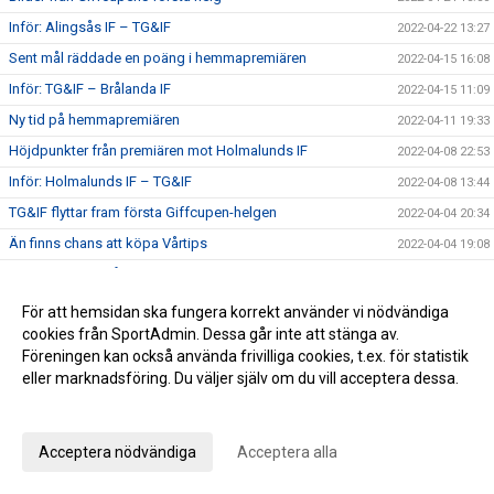
Inför: Alingsås IF – TG&IF
2022-04-22 13:27
Sent mål räddade en poäng i hemmapremiären
2022-04-15 16:08
Inför: TG&IF – Brålanda IF
2022-04-15 11:09
Ny tid på hemmapremiären
2022-04-11 19:33
Höjdpunkter från premiären mot Holmalunds IF
2022-04-08 22:53
Inför: Holmalunds IF – TG&IF
2022-04-08 13:44
TG&IF flyttar fram första Giffcupen-helgen
2022-04-04 20:34
Än finns chans att köpa Vårtips
2022-04-04 19:08
Välkommen till vår nya hemsida
2022-04-04 10:15
Inför: TG&IF – Götene IF (träningsmatch)
2022-04-01 17:10
För att hemsidan ska fungera korrekt använder vi nödvändiga
cookies från SportAdmin. Dessa går inte att stänga av.
Bra årspremiär av juniorlaget mot Folkabo
2022-03-24 16:48
Föreningen kan också använda frivilliga cookies, t.ex. för statistik
INFO Nya huvudentrèn
2022-03-24 12:27
eller marknadsföring. Du väljer själv om du vill acceptera dessa.
Entrèn
2022-03-15 08:41
Anpassa dina val
Inför: Husqvarna FF – TG&IF
2022-03-12 10:50
Acceptera nödvändiga
Acceptera alla
Inför: TG&IF – IK Gauthiod (träningsmatch)
2022-03-05 07:33
Inför: TG&IF – Vänersborgs FK (träningsmatch)
2022-02-25 20:12