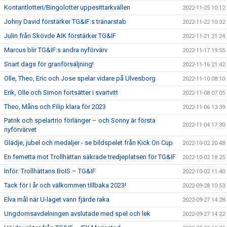
Kontantlotteri/Bingolotter uppesittarkvällen
2022-11-25 10:12
Johny David förstärker TG&IF:s tränarstab
2022-11-22 10:32
Julin från Skövde AIK förstärker TG&IF
2022-11-21 21:24
Marcus blir TG&IF:s andra nyförvärv
2022-11-17 19:55
Snart dags för granförsäljning!
2022-11-16 21:42
Olle, Theo, Eric och Jose spelar vidare på Ulvesborg
2022-11-10 08:10
Erik, Olle och Simon fortsätter i svartvitt
2022-11-08 07:05
Theo, Måns och Filip klara för 2023
2022-11-06 13:39
Patrik och spelartrio förlänger – och Sonny är första
2022-11-04 17:30
nyförvärvet
Glädje, jubel och medaljer - se bildspelet från Kick On Cup
2022-10-02 20:48
En femetta mot Trollhättan säkrade tredjeplatsen för TG&IF
2022-10-02 18:25
Inför: Trollhättans BoIS – TG&IF
2022-10-02 11:40
Tack för i år och välkommen tillbaka 2023!
2022-09-28 10:53
Elva mål när U-laget vann fjärde raka
2022-09-27 14:28
Ungdomsavdelningen avslutade med spel och lek
2022-09-27 14:22