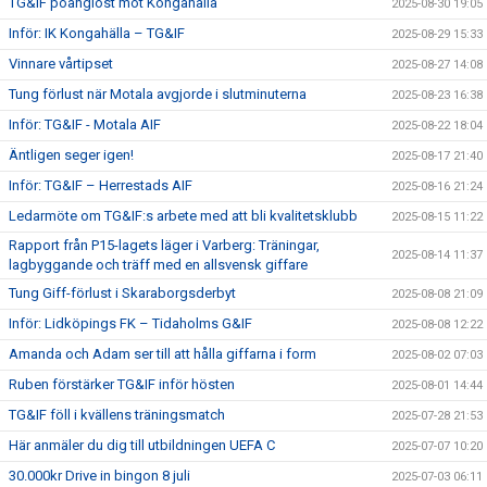
TG&IF poänglöst mot Kongahälla
2025-08-30 19:05
Inför: IK Kongahälla – TG&IF
2025-08-29 15:33
Vinnare vårtipset
2025-08-27 14:08
Tung förlust när Motala avgjorde i slutminuterna
2025-08-23 16:38
Inför: TG&IF - Motala AIF
2025-08-22 18:04
Äntligen seger igen!
2025-08-17 21:40
Inför: TG&IF – Herrestads AIF
2025-08-16 21:24
Ledarmöte om TG&IF:s arbete med att bli kvalitetsklubb
2025-08-15 11:22
Rapport från P15-lagets läger i Varberg: Träningar,
2025-08-14 11:37
lagbyggande och träff med en allsvensk giffare
Tung Giff-förlust i Skaraborgsderbyt
2025-08-08 21:09
Inför: Lidköpings FK – Tidaholms G&IF
2025-08-08 12:22
Amanda och Adam ser till att hålla giffarna i form
2025-08-02 07:03
Ruben förstärker TG&IF inför hösten
2025-08-01 14:44
TG&IF föll i kvällens träningsmatch
2025-07-28 21:53
Här anmäler du dig till utbildningen UEFA C
2025-07-07 10:20
30.000kr Drive in bingon 8 juli
2025-07-03 06:11