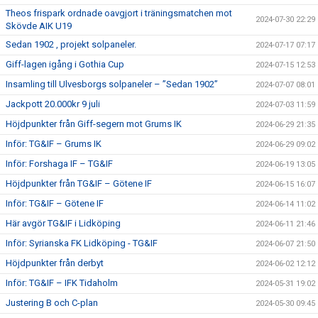
Theos frispark ordnade oavgjort i träningsmatchen mot
2024-07-30 22:29
Skövde AIK U19
Sedan 1902 , projekt solpaneler.
2024-07-17 07:17
Giff-lagen igång i Gothia Cup
2024-07-15 12:53
Insamling till Ulvesborgs solpaneler – ”Sedan 1902”
2024-07-07 08:01
Jackpott 20.000kr 9 juli
2024-07-03 11:59
Höjdpunkter från Giff-segern mot Grums IK
2024-06-29 21:35
Inför: TG&IF – Grums IK
2024-06-29 09:02
Inför: Forshaga IF – TG&IF
2024-06-19 13:05
Höjdpunkter från TG&IF – Götene IF
2024-06-15 16:07
Inför: TG&IF – Götene IF
2024-06-14 11:02
Här avgör TG&IF i Lidköping
2024-06-11 21:46
Inför: Syrianska FK Lidköping - TG&IF
2024-06-07 21:50
Höjdpunkter från derbyt
2024-06-02 12:12
Inför: TG&IF – IFK Tidaholm
2024-05-31 19:02
Justering B och C-plan
2024-05-30 09:45