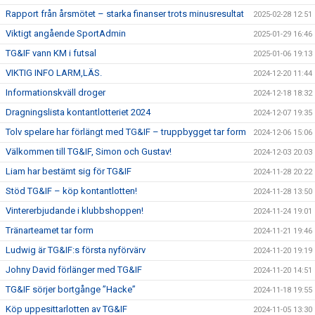
Rapport från årsmötet – starka finanser trots minusresultat
2025-02-28 12:51
Viktigt angående SportAdmin
2025-01-29 16:46
TG&IF vann KM i futsal
2025-01-06 19:13
VIKTIG INFO LARM,LÄS.
2024-12-20 11:44
Informationskväll droger
2024-12-18 18:32
Dragningslista kontantlotteriet 2024
2024-12-07 19:35
Tolv spelare har förlängt med TG&IF – truppbygget tar form
2024-12-06 15:06
Välkommen till TG&IF, Simon och Gustav!
2024-12-03 20:03
Liam har bestämt sig för TG&IF
2024-11-28 20:22
Stöd TG&IF – köp kontantlotten!
2024-11-28 13:50
Vintererbjudande i klubbshoppen!
2024-11-24 19:01
Tränarteamet tar form
2024-11-21 19:46
Ludwig är TG&IF:s första nyförvärv
2024-11-20 19:19
Johny David förlänger med TG&IF
2024-11-20 14:51
TG&IF sörjer bortgånge ”Hacke”
2024-11-18 19:55
Köp uppesittarlotten av TG&IF
2024-11-05 13:30