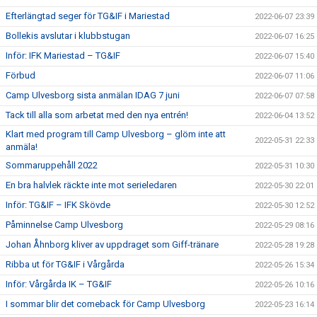
Efterlängtad seger för TG&IF i Mariestad
2022-06-07 23:39
Bollekis avslutar i klubbstugan
2022-06-07 16:25
Inför: IFK Mariestad – TG&IF
2022-06-07 15:40
Förbud
2022-06-07 11:06
Camp Ulvesborg sista anmälan IDAG 7 juni
2022-06-07 07:58
Tack till alla som arbetat med den nya entrén!
2022-06-04 13:52
Klart med program till Camp Ulvesborg – glöm inte att
2022-05-31 22:33
anmäla!
Sommaruppehåll 2022
2022-05-31 10:30
En bra halvlek räckte inte mot serieledaren
2022-05-30 22:01
Inför: TG&IF – IFK Skövde
2022-05-30 12:52
Påminnelse Camp Ulvesborg
2022-05-29 08:16
Johan Åhnborg kliver av uppdraget som Giff-tränare
2022-05-28 19:28
Ribba ut för TG&IF i Vårgårda
2022-05-26 15:34
Inför: Vårgårda IK – TG&IF
2022-05-26 10:16
I sommar blir det comeback för Camp Ulvesborg
2022-05-23 16:14