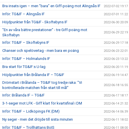
Bra insats igen – men ”bara” en Giff-poäng mot Alingsås IF
2022-07-02 19:17
Inför: TG&IF – Alingsås IF
2022-07-01 11:22
Höjdpunkter från TG&IF - Skoftebyns IF
2022-06-30 20:09
"En av våra bättre prestationer" - tre Giff-poäng mot
2022-06-29 22:19
Skoftebyn
Inför: TG&IF – Skoftebyns IF
2022-06-29 17:18
Chanser och spelövertag - men bara en poäng
2022-06-23 22:01
Inför: TG&IF – Holmalunds IF
2022-06-23 13:22
Bra start för TG&IF:s U-lag
2022-06-20 11:19
Höjdpunkter från Brålanda IF – TG&IF
2022-06-19 14:47
Drömstart i Brålanda – TG&IF tog tredje raka: ”Vi
2022-06-18 16:55
kontrollerade matchen från start till mål”
Inför: Brålanda IF – TG&IF
2022-06-17 18:17
3-1-seger mot LFK - Giff klart för kvartsfinal i DM
2022-06-14 21:32
Inför: TG&IF – Lidköpings FK (DM)
2022-06-14 06:39
Ny seger - men det dröjde till sista minuten
2022-06-11 18:02
Inför: TG&IF – Trollhättans BoIS
2022-06-11 08:00