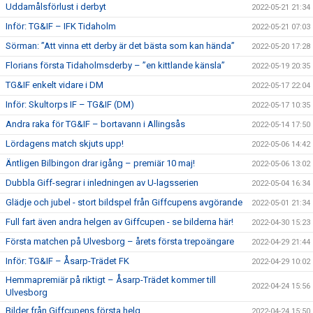
Uddamålsförlust i derbyt
2022-05-21 21:34
Inför: TG&IF – IFK Tidaholm
2022-05-21 07:03
Sörman: ”Att vinna ett derby är det bästa som kan hända”
2022-05-20 17:28
Florians första Tidaholmsderby – ”en kittlande känsla”
2022-05-19 20:35
TG&IF enkelt vidare i DM
2022-05-17 22:04
Inför: Skultorps IF – TG&IF (DM)
2022-05-17 10:35
Andra raka för TG&IF – bortavann i Allingsås
2022-05-14 17:50
Lördagens match skjuts upp!
2022-05-06 14:42
Äntligen Bilbingon drar igång – premiär 10 maj!
2022-05-06 13:02
Dubbla Giff-segrar i inledningen av U-lagsserien
2022-05-04 16:34
Glädje och jubel - stort bildspel från Giffcupens avgörande
2022-05-01 21:34
Full fart även andra helgen av Giffcupen - se bilderna här!
2022-04-30 15:23
Första matchen på Ulvesborg – årets första trepoängare
2022-04-29 21:44
Inför: TG&IF – Åsarp-Trädet FK
2022-04-29 10:02
Hemmapremiär på riktigt – Åsarp-Trädet kommer till
2022-04-24 15:56
Ulvesborg
Bilder från Giffcupens första helg
2022-04-24 15:50