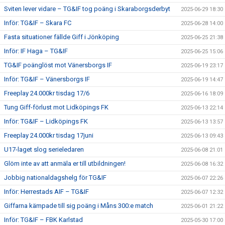
Sviten lever vidare – TG&IF tog poäng i Skaraborgsderbyt
2025-06-29 18:30
Inför: TG&IF – Skara FC
2025-06-28 14:00
Fasta situationer fällde Giff i Jönköping
2025-06-25 21:38
Inför: IF Haga – TG&IF
2025-06-25 15:06
TG&IF poänglöst mot Vänersborgs IF
2025-06-19 23:17
Inför: TG&IF – Vänersborgs IF
2025-06-19 14:47
Freeplay 24.000kr tisdag 17/6
2025-06-16 18:09
Tung Giff-förlust mot Lidköpings FK
2025-06-13 22:14
Inför: TG&IF – Lidköpings FK
2025-06-13 13:57
Freeplay 24.000kr tisdag 17juni
2025-06-13 09:43
U17-laget slog serieledaren
2025-06-08 21:01
Glöm inte av att anmäla er till utbildningen!
2025-06-08 16:32
Jobbig nationaldagshelg för TG&IF
2025-06-07 22:26
Inför: Herrestads AIF – TG&IF
2025-06-07 12:32
Giffarna kämpade till sig poäng i Måns 300:e match
2025-06-01 21:22
Inför: TG&IF – FBK Karlstad
2025-05-30 17:00