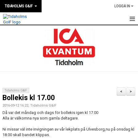
TIDAHOLMS G&IF
LOGGA IN
HEM
FÖRENINGSKALENDERN
NYHETER
KLUBBSTUGAN
KONTAKT
Tidaholms G&IF
<
>
Bollekis kl 17.00
FÖRENINGEN
2016-09-12 16:22, Tidaholms G&IF
SOUVENIRER
Då var det måndag och dags för bollekis igen kl 17.00
Alla är välkomna nya som gamla deltagare.
GAMLA GIFFS TORSDAGSTRÄFFAR
Ni missar väl inte invigningen av vår lekplats på Ulvesborg,nu på onsdag kl
18.00 skall bandet klippas.
MATCHER