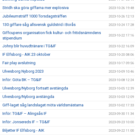
Stridh ska göra giffarna mer explosiva
2023-10-26 19:48
Jubileumsträff 1000 Torsdagsträffen
2023-10-26 12:13
130 giffare såg allsvensk guldstrid i Borås
2023-10-24 17:28
Giffcupens organisation fick kultur- och fritidsnämndens
2023-10-22 17:16
stipendium
Johny blir huvudtränare i TG&IF
2023-10-22 16:09
IF Elfsborg - AIK 23 oktober
2023-10-20 08:06
Fair play avslutning
2023-10-17 09:56
Ulvesborg Nyborg 2023
2023-10-09 10:46
Inför: Göta BK – TG&IF
2023-10-08 12:24
Ulvesborg/Nyborg fortsatt avstängda
2023-10-05 12:39
Ulvesborg/Nyborg avstängda
2023-10-03 12:09
Giff-laget såg landslaget möta världsmästarna
2023-10-02 17:33
Inför: TG&IF – Alingsås IF
2023-09-30 11:34
Inför: Jonsereds IF – TG&IF
2023-09-23 10:00
Biljetter IF Elfsborg - AIK
2023-09-22 11:00