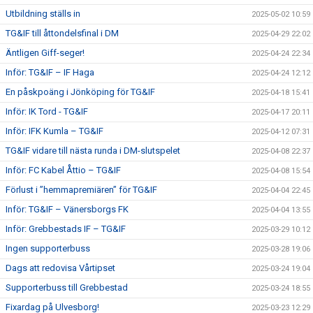
Utbildning ställs in
2025-05-02 10:59
TG&IF till åttondelsfinal i DM
2025-04-29 22:02
Äntligen Giff-seger!
2025-04-24 22:34
Inför: TG&IF – IF Haga
2025-04-24 12:12
En påskpoäng i Jönköping för TG&IF
2025-04-18 15:41
Inför: IK Tord - TG&IF
2025-04-17 20:11
Inför: IFK Kumla – TG&IF
2025-04-12 07:31
TG&IF vidare till nästa runda i DM-slutspelet
2025-04-08 22:37
Inför: FC Kabel Åttio – TG&IF
2025-04-08 15:54
Förlust i ”hemmapremiären” för TG&IF
2025-04-04 22:45
Inför: TG&IF – Vänersborgs FK
2025-04-04 13:55
Inför: Grebbestads IF – TG&IF
2025-03-29 10:12
Ingen supporterbuss
2025-03-28 19:06
Dags att redovisa Vårtipset
2025-03-24 19:04
Supporterbuss till Grebbestad
2025-03-24 18:55
Fixardag på Ulvesborg!
2025-03-23 12:29