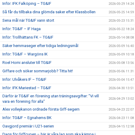
Inför: IFK Falköping – TG&IF
2026-05-29 14:24
Så får du tillbaka dina glömda saker efter Klassbollen
2026-05-25 14:59
Sena mål när TG&IF vann stort
2026-05-23 15:31
Inför: TG&IF – IF Haga
2026-05-22 18:24
Inför: Trollhättans FK – TG&IF
2026-05-14 08:08
Säker hemmaseger efter tidiga ledningsmål
2026-05-09 16:40
Inför: TG&IF – Wargöns IK
2026-05-09 10:18
Roel Homi ansluter till TG&IF
2026-05-08 13:56
Giffare och söker sommarjobb? Titta hit!
2026-05-06 11:31
Inför: Ulvåkers IF – TG&IF
2026-05-04 15:47
Inför: IFK Mariestad – TG&IF
2026-04-30 13:51
Därför är TG&IF en förening utan träningsavgifter: ”Vi vill
2026-04-29 13:02
vara en förening för alla”
Alex volleykanon ordnade första Giff-segern
2026-04-23 22:07
Inför: TG&IF – Egnahems BK
2026-04-23 11:08
Oavgjord premiär i U21-serien
2026-04-15 12:58
Dags för Giffcupen – här är våra lag som ska kämpa i