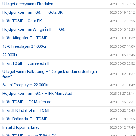
U-laget derbyvann i Ekedalen
2023-06-21 20:15
Höjdpunkter från TG&IF – Göta BK
2023-06-19 13:12
Inför: TG&IF – Göta BK
2023-06-17 15:25
Höjdpunkter från Alingsås IF – TG&IF
2023-06-10 18:23
Inför: Alingsås IF – TG&IF
2023-06-09 11:32
13/6 Freeplayen 24.000kr
2023-06-07 14:09
22.000kr
2023-06-05 08:45
Inför: TG&IF – Jonsereds IF
2023-06-03 20:52
U-laget vann i Falköping – ”Det gick undan ordentligt i
2023-06-02 11:37
fram”
6 Juni Freeplayen 22.000kr
2023-05-31 11:42
Höjdpunkter från TG&IF – IFK Mariestad
2023-05-27 23:14
Inför: TG&IF – IFK Mariestad
2023-05-26 12:31
Inför: IFK Tidaholm – TG&IF
2023-05-22 13:43
Inför: Brålanda IF – TG&IF
2023-05-18 09:55
Inställd loppmarknad
2023-05-12 17:49
Inför: TG&IF – Åsarp-Trädet FK