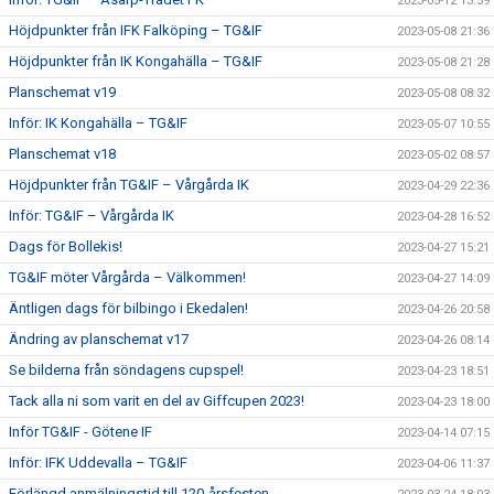
2023-05-12 13:59
Höjdpunkter från IFK Falköping – TG&IF
2023-05-08 21:36
Höjdpunkter från IK Kongahälla – TG&IF
2023-05-08 21:28
Planschemat v19
2023-05-08 08:32
Inför: IK Kongahälla – TG&IF
2023-05-07 10:55
Planschemat v18
2023-05-02 08:57
Höjdpunkter från TG&IF – Vårgårda IK
2023-04-29 22:36
Inför: TG&IF – Vårgårda IK
2023-04-28 16:52
Dags för Bollekis!
2023-04-27 15:21
TG&IF möter Vårgårda – Välkommen!
2023-04-27 14:09
Äntligen dags för bilbingo i Ekedalen!
2023-04-26 20:58
Ändring av planschemat v17
2023-04-26 08:14
Se bilderna från söndagens cupspel!
2023-04-23 18:51
Tack alla ni som varit en del av Giffcupen 2023!
2023-04-23 18:00
Inför TG&IF - Götene IF
2023-04-14 07:15
Inför: IFK Uddevalla – TG&IF
2023-04-06 11:37
Förlängd anmälningstid till 120-årsfesten