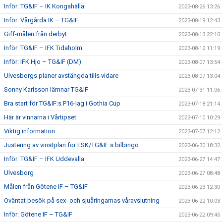
Inför: TG&IF – IK Kongahälla
2023-08-26 13:26
Inför: Vårgårda IK – TG&IF
2023-08-19 12:43
Giff-målen från derbyt
2023-08-13 22:10
Inför: TG&IF – IFK Tidaholm
2023-08-12 11:19
Inför: IFK Hjo – TG&IF (DM)
2023-08-07 13:54
Ulvesborgs planer avstängda tills vidare
2023-08-07 13:04
Sonny Karlsson lämnar TG&IF
2023-07-31 11:06
Bra start för TG&IF:s P16-lag i Gothia Cup
2023-07-18 21:14
Här är vinnarna i Vårtipset
2023-07-10 10:29
Viktig information
2023-07-07 12:12
Justering av vinstplan för ESK/TG&IF:s bilbingo
2023-06-30 18:32
Inför: TG&IF – IFK Uddevalla
2023-06-27 14:47
Ulvesborg
2023-06-27 08:48
Målen från Götene IF – TG&IF
2023-06-23 12:30
Oväntat besök på sex- och sjuåringarnas våravslutning
2023-06-22 10:03
Inför: Götene IF – TG&IF
2023-06-22 09:45