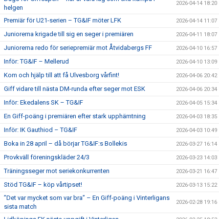
2026-04-14 18:20
helgen
Premiär för U21-serien – TG&IF möter LFK
2026-04-14 11:07
Juniorerna krigade till sig en seger i premiären
2026-04-11 18:07
Juniorerna redo för seriepremiär mot Åtvidabergs FF
2026-04-10 16:57
Inför: TG&IF – Mellerud
2026-04-10 13:09
Kom och hjälp till att få Ulvesborg vårfint!
2026-04-06 20:42
Giff vidare till nästa DM-runda efter seger mot ESK
2026-04-06 20:34
Inför: Ekedalens SK – TG&IF
2026-04-05 15:34
En Giff-poäng i premiären efter stark upphämtning
2026-04-03 18:35
Inför: IK Gauthiod – TG&IF
2026-04-03 10:49
Boka in 28 april – då börjar TG&IF:s Bollekis
2026-03-27 16:14
Provkväll föreningskläder 24/3
2026-03-23 14:03
Träningsseger mot seriekonkurrenten
2026-03-21 16:47
Stöd TG&IF – köp vårtipset!
2026-03-13 15:22
”Det var mycket som var bra” – En Giff-poäng i Vinterligans
2026-02-28 19:16
sista match