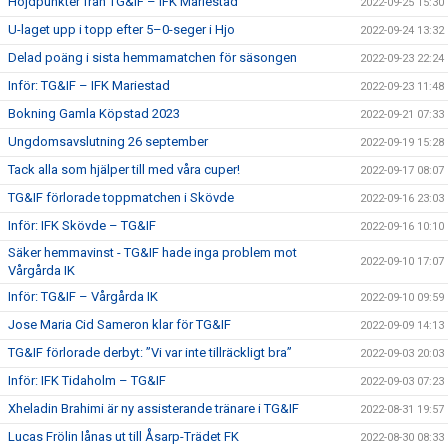
Höjdpunkter från TG&IF – IFK Mariestad
2022-09-25 15:30
U-laget upp i topp efter 5–0-seger i Hjo
2022-09-24 13:32
Delad poäng i sista hemmamatchen för säsongen
2022-09-23 22:24
Inför: TG&IF – IFK Mariestad
2022-09-23 11:48
Bokning Gamla Köpstad 2023
2022-09-21 07:33
Ungdomsavslutning 26 september
2022-09-19 15:28
Tack alla som hjälper till med våra cuper!
2022-09-17 08:07
TG&IF förlorade toppmatchen i Skövde
2022-09-16 23:03
Inför: IFK Skövde – TG&IF
2022-09-16 10:10
Säker hemmavinst - TG&IF hade inga problem mot
2022-09-10 17:07
Vårgårda IK
Inför: TG&IF – Vårgårda IK
2022-09-10 09:59
Jose Maria Cid Sameron klar för TG&IF
2022-09-09 14:13
TG&IF förlorade derbyt: ”Vi var inte tillräckligt bra”
2022-09-03 20:03
Inför: IFK Tidaholm – TG&IF
2022-09-03 07:23
Xheladin Brahimi är ny assisterande tränare i TG&IF
2022-08-31 19:57
Lucas Frölin lånas ut till Åsarp-Trädet FK
2022-08-30 08:33