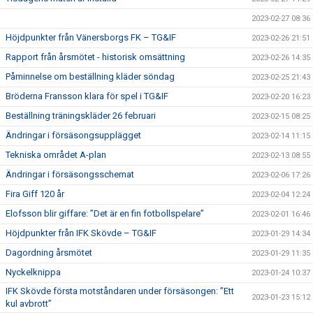
2023-02-27 08:36
Höjdpunkter från Vänersborgs FK – TG&IF
2023-02-26 21:51
Rapport från årsmötet - historisk omsättning
2023-02-26 14:35
Påminnelse om beställning kläder söndag
2023-02-25 21:43
Bröderna Fransson klara för spel i TG&IF
2023-02-20 16:23
Beställning träningskläder 26 februari
2023-02-15 08:25
Ändringar i försäsongsupplägget
2023-02-14 11:15
Tekniska området A-plan
2023-02-13 08:55
Ändringar i försäsongsschemat
2023-02-06 17:26
Fira Giff 120 år
2023-02-04 12:24
Elofsson blir giffare: ”Det är en fin fotbollspelare”
2023-02-01 16:46
Höjdpunkter från IFK Skövde – TG&IF
2023-01-29 14:34
Dagordning årsmötet
2023-01-29 11:35
Nyckelknippa
2023-01-24 10:37
IFK Skövde första motståndaren under försäsongen: ”Ett
2023-01-23 15:12
kul avbrott”