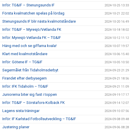
Inför: TG&IF – Stenungsunds IF
2024-10-25 13:33
Första kvalmatchen spelas på lördag
2024-10-21 22:02
Stenungsunds IF blir nästa kvalmotståndare
2024-10-20 16:49
Inför: TG&IF – Myresjö/Vetlanda FK
2024-10-18 18:02
Inför: Myresjö-Vetlanda FK – TG&IF
2024-10-12 11:12
Häng med och se giffarna kvala!
2024-10-07 19:57
Klart med kvalmotståndare
2024-10-06 15:40
Inför: Götene IF – TG&IF
2024-10-05 10:50
Segermålet från Tidaholmsderbyt
2024-09-23 21:29
Firandet efter derbysegern
2024-09-21 18:56
Inför: IFK Tidaholm – TG&IF
2024-09-21 11:09
Juniorerna biter sig fast i toppen
2024-09-19 17:17
Inför: TG&IF – Sörstafors-Kolbäck FK
2024-09-14 12:07
Lagens sista träningar
2024-09-10 07:56
Inför: IF Karlstad Fotbollsutveckling – TG&IF
2024-09-08 09:48
Justering planer
2024-09-06 08:28