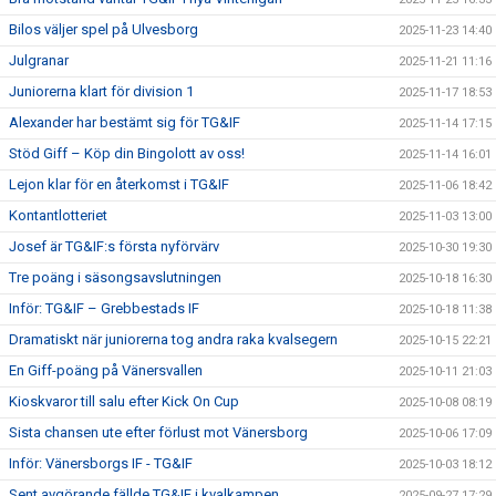
Bilos väljer spel på Ulvesborg
2025-11-23 14:40
Julgranar
2025-11-21 11:16
Juniorerna klart för division 1
2025-11-17 18:53
Alexander har bestämt sig för TG&IF
2025-11-14 17:15
Stöd Giff – Köp din Bingolott av oss!
2025-11-14 16:01
Lejon klar för en återkomst i TG&IF
2025-11-06 18:42
Kontantlotteriet
2025-11-03 13:00
Josef är TG&IF:s första nyförvärv
2025-10-30 19:30
Tre poäng i säsongsavslutningen
2025-10-18 16:30
Inför: TG&IF – Grebbestads IF
2025-10-18 11:38
Dramatiskt när juniorerna tog andra raka kvalsegern
2025-10-15 22:21
En Giff-poäng på Vänersvallen
2025-10-11 21:03
Kioskvaror till salu efter Kick On Cup
2025-10-08 08:19
Sista chansen ute efter förlust mot Vänersborg
2025-10-06 17:09
Inför: Vänersborgs IF - TG&IF
2025-10-03 18:12
Sent avgörande fällde TG&IF i kvalkampen
2025-09-27 17:29