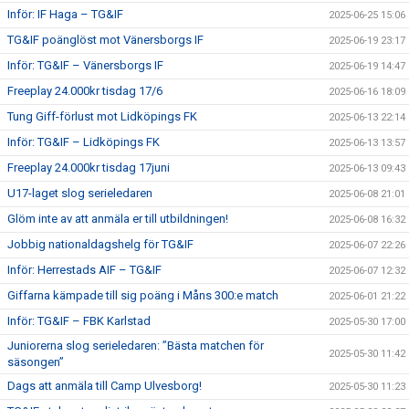
Inför: IF Haga – TG&IF
2025-06-25 15:06
TG&IF poänglöst mot Vänersborgs IF
2025-06-19 23:17
Inför: TG&IF – Vänersborgs IF
2025-06-19 14:47
Freeplay 24.000kr tisdag 17/6
2025-06-16 18:09
Tung Giff-förlust mot Lidköpings FK
2025-06-13 22:14
Inför: TG&IF – Lidköpings FK
2025-06-13 13:57
Freeplay 24.000kr tisdag 17juni
2025-06-13 09:43
U17-laget slog serieledaren
2025-06-08 21:01
Glöm inte av att anmäla er till utbildningen!
2025-06-08 16:32
Jobbig nationaldagshelg för TG&IF
2025-06-07 22:26
Inför: Herrestads AIF – TG&IF
2025-06-07 12:32
Giffarna kämpade till sig poäng i Måns 300:e match
2025-06-01 21:22
Inför: TG&IF – FBK Karlstad
2025-05-30 17:00
Juniorerna slog serieledaren: ”Bästa matchen för
2025-05-30 11:42
säsongen”
Dags att anmäla till Camp Ulvesborg!
2025-05-30 11:23