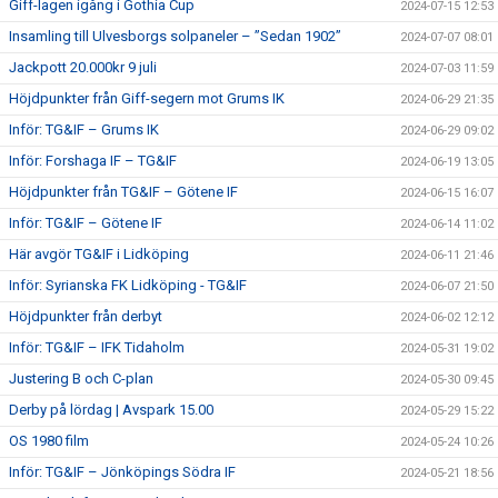
Giff-lagen igång i Gothia Cup
2024-07-15 12:53
Insamling till Ulvesborgs solpaneler – ”Sedan 1902”
2024-07-07 08:01
Jackpott 20.000kr 9 juli
2024-07-03 11:59
Höjdpunkter från Giff-segern mot Grums IK
2024-06-29 21:35
Inför: TG&IF – Grums IK
2024-06-29 09:02
Inför: Forshaga IF – TG&IF
2024-06-19 13:05
Höjdpunkter från TG&IF – Götene IF
2024-06-15 16:07
Inför: TG&IF – Götene IF
2024-06-14 11:02
Här avgör TG&IF i Lidköping
2024-06-11 21:46
Inför: Syrianska FK Lidköping - TG&IF
2024-06-07 21:50
Höjdpunkter från derbyt
2024-06-02 12:12
Inför: TG&IF – IFK Tidaholm
2024-05-31 19:02
Justering B och C-plan
2024-05-30 09:45
Derby på lördag | Avspark 15.00
2024-05-29 15:22
OS 1980 film
2024-05-24 10:26
Inför: TG&IF – Jönköpings Södra IF
2024-05-21 18:56