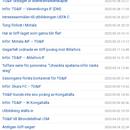
TG&IF utslaget ur distriksmästerskapet
2025-05-28 22:27
Inför: TG&IF – Vänersborgs IF (DM)
2025-05-28 17:54
Intresseanmälan till utbildningen UEFA C
2025-05-24 20:27
Tung förlust i Motala
2025-05-24 20:23
Här är Giff-laget som gärna blir fler!
2025-05-23 16:16
Inför: Motala AIF – TG&IF
2025-05-23 14:12
Gegerfelt ordnade en Giff-poäng mot Ahlafors
2025-05-17 16:48
Inför: TG&IF – Ahlafors IF
2025-05-16 21:33
Tuffare serie för juniorerna: ”Utveckla spelarna inför nästa
2025-05-14 12:46
steg”
Säsongens första bortavinst för TG&IF
2025-05-09 21:44
Inför: Skara FC – TG&IF
2025-05-09 14:52
TG&IF kunde inte sno poäng av Kongahälla
2025-05-04 18:40
Inför: TG&IF – IK Kongahälla
2025-05-04 06:36
Utbildning ställs in
2025-05-02 10:59
TG&IF till åttondelsfinal i DM
2025-04-29 22:02
Äntligen Giff-seger!
2025-04-24 22:34