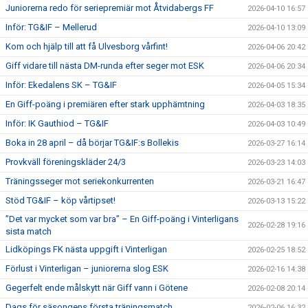
Juniorerna redo för seriepremiär mot Åtvidabergs FF
2026-04-10 16:57
Inför: TG&IF – Mellerud
2026-04-10 13:09
Kom och hjälp till att få Ulvesborg vårfint!
2026-04-06 20:42
Giff vidare till nästa DM-runda efter seger mot ESK
2026-04-06 20:34
Inför: Ekedalens SK – TG&IF
2026-04-05 15:34
En Giff-poäng i premiären efter stark upphämtning
2026-04-03 18:35
Inför: IK Gauthiod – TG&IF
2026-04-03 10:49
Boka in 28 april – då börjar TG&IF:s Bollekis
2026-03-27 16:14
Provkväll föreningskläder 24/3
2026-03-23 14:03
Träningsseger mot seriekonkurrenten
2026-03-21 16:47
Stöd TG&IF – köp vårtipset!
2026-03-13 15:22
”Det var mycket som var bra” – En Giff-poäng i Vinterligans
2026-02-28 19:16
sista match
Lidköpings FK nästa uppgift i Vinterligan
2026-02-25 18:52
Förlust i Vinterligan – juniorerna slog ESK
2026-02-16 14:38
Gegerfelt ende målskytt när Giff vann i Götene
2026-02-08 20:14
Dags för säsongens första träningsmatch
2026-02-06 16:32