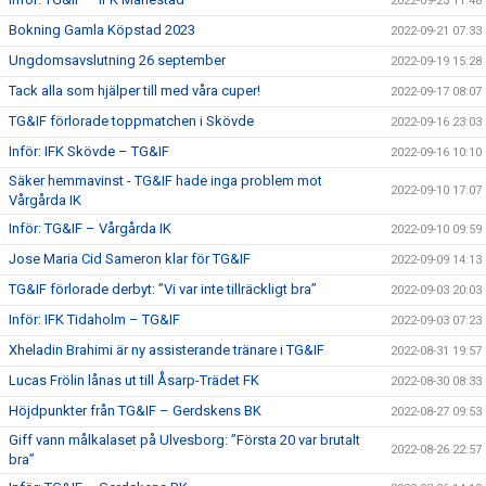
2022-09-23 11:48
Bokning Gamla Köpstad 2023
2022-09-21 07:33
Ungdomsavslutning 26 september
2022-09-19 15:28
Tack alla som hjälper till med våra cuper!
2022-09-17 08:07
TG&IF förlorade toppmatchen i Skövde
2022-09-16 23:03
Inför: IFK Skövde – TG&IF
2022-09-16 10:10
Säker hemmavinst - TG&IF hade inga problem mot
2022-09-10 17:07
Vårgårda IK
Inför: TG&IF – Vårgårda IK
2022-09-10 09:59
Jose Maria Cid Sameron klar för TG&IF
2022-09-09 14:13
TG&IF förlorade derbyt: ”Vi var inte tillräckligt bra”
2022-09-03 20:03
Inför: IFK Tidaholm – TG&IF
2022-09-03 07:23
Xheladin Brahimi är ny assisterande tränare i TG&IF
2022-08-31 19:57
Lucas Frölin lånas ut till Åsarp-Trädet FK
2022-08-30 08:33
Höjdpunkter från TG&IF – Gerdskens BK
2022-08-27 09:53
Giff vann målkalaset på Ulvesborg: ”Första 20 var brutalt
2022-08-26 22:57
bra”