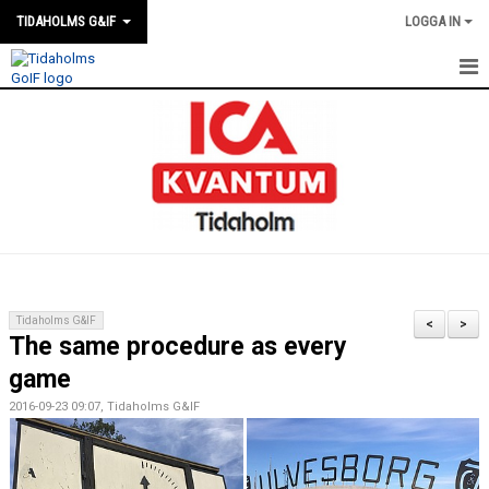
TIDAHOLMS G&IF
LOGGA IN
HEM
FÖRENINGSKALENDERN
NYHETER
KLUBBSTUGAN
KONTAKT
Tidaholms G&IF
<
>
The same procedure as every
FÖRENINGEN
game
SOUVENIRER
2016-09-23 09:07, Tidaholms G&IF
GAMLA GIFFS TORSDAGSTRÄFFAR
MATCHER