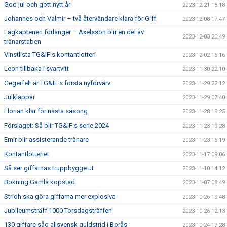
God jul och gott nytt år
2023-12-21 15:18
Johannes och Valmir – två återvändare klara för Giff
2023-12-08 17:47
Lagkaptenen förlänger – Axelsson blir en del av
2023-12-03 20:49
tränarstaben
Vinstlista TG&IF:s kontantlotteri
2023-12-02 16:16
Leon tillbaka i svartvitt
2023-11-30 22:10
Gegerfelt är TG&IF:s första nyförvärv
2023-11-29 22:12
Julklappar
2023-11-29 07:40
Florian klar för nästa säsong
2023-11-28 19:25
Förslaget: Så blir TG&IF:s serie 2024
2023-11-23 19:28
Emir blir assisterande tränare
2023-11-23 16:19
Kontantlotteriet
2023-11-17 09:06
Så ser giffarnas truppbygge ut
2023-11-10 14:12
Bokning Gamla köpstad
2023-11-07 08:49
Stridh ska göra giffarna mer explosiva
2023-10-26 19:48
Jubileumsträff 1000 Torsdagsträffen
2023-10-26 12:13
130 giffare såg allsvensk guldstrid i Borås
2023-10-24 17:28