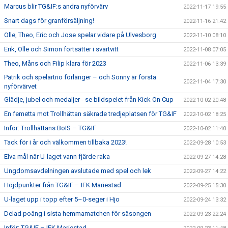
Marcus blir TG&IF:s andra nyförvärv
2022-11-17 19:55
Snart dags för granförsäljning!
2022-11-16 21:42
Olle, Theo, Eric och Jose spelar vidare på Ulvesborg
2022-11-10 08:10
Erik, Olle och Simon fortsätter i svartvitt
2022-11-08 07:05
Theo, Måns och Filip klara för 2023
2022-11-06 13:39
Patrik och spelartrio förlänger – och Sonny är första
2022-11-04 17:30
nyförvärvet
Glädje, jubel och medaljer - se bildspelet från Kick On Cup
2022-10-02 20:48
En femetta mot Trollhättan säkrade tredjeplatsen för TG&IF
2022-10-02 18:25
Inför: Trollhättans BoIS – TG&IF
2022-10-02 11:40
Tack för i år och välkommen tillbaka 2023!
2022-09-28 10:53
Elva mål när U-laget vann fjärde raka
2022-09-27 14:28
Ungdomsavdelningen avslutade med spel och lek
2022-09-27 14:22
Höjdpunkter från TG&IF – IFK Mariestad
2022-09-25 15:30
U-laget upp i topp efter 5–0-seger i Hjo
2022-09-24 13:32
Delad poäng i sista hemmamatchen för säsongen
2022-09-23 22:24
Inför: TG&IF – IFK Mariestad