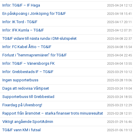
Inför: TG&IF – IF Haga
2025-04-24 12:12
En påskpoäng i Jönköping för TG&IF
2025-04-18 15:41
Inför: IK Tord - TG&IF
2025-04-17 20:11
Inför: IFK Kumla – TG&IF
2025-04-12 07:31
TG&IF vidare till nästa runda i DM-slutspelet
2025-04-08 22:37
Inför: FC Kabel Åttio – TG&IF
2025-04-08 15:54
Förlust i ”hemmapremiären” för TG&IF
2025-04-04 22:45
Inför: TG&IF – Vänersborgs FK
2025-04-04 13:55
Inför: Grebbestads IF – TG&IF
2025-03-29 10:12
Ingen supporterbuss
2025-03-28 19:06
Dags att redovisa Vårtipset
2025-03-24 19:04
Supporterbuss till Grebbestad
2025-03-24 18:55
Fixardag på Ulvesborg!
2025-03-23 12:29
Rapport från årsmötet – starka finanser trots minusresultat
2025-02-28 12:51
Viktigt angående SportAdmin
2025-01-29 16:46
TG&IF vann KM i futsal
2025-01-06 19:13