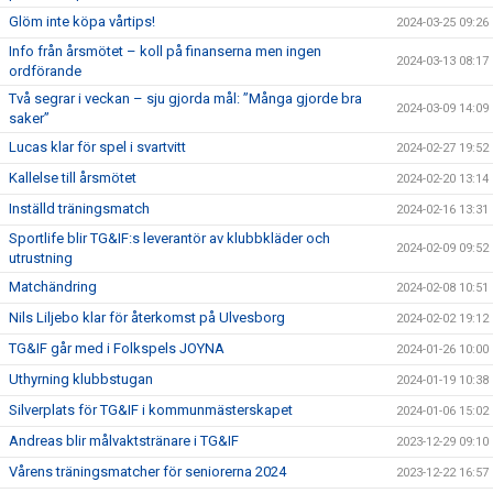
Glöm inte köpa vårtips!
2024-03-25 09:26
Info från årsmötet – koll på finanserna men ingen
2024-03-13 08:17
ordförande
Två segrar i veckan – sju gjorda mål: ”Många gjorde bra
2024-03-09 14:09
saker”
Lucas klar för spel i svartvitt
2024-02-27 19:52
Kallelse till årsmötet
2024-02-20 13:14
Inställd träningsmatch
2024-02-16 13:31
Sportlife blir TG&IF:s leverantör av klubbkläder och
2024-02-09 09:52
utrustning
Matchändring
2024-02-08 10:51
Nils Liljebo klar för återkomst på Ulvesborg
2024-02-02 19:12
TG&IF går med i Folkspels JOYNA
2024-01-26 10:00
Uthyrning klubbstugan
2024-01-19 10:38
Silverplats för TG&IF i kommunmästerskapet
2024-01-06 15:02
Andreas blir målvaktstränare i TG&IF
2023-12-29 09:10
Vårens träningsmatcher för seniorerna 2024
2023-12-22 16:57