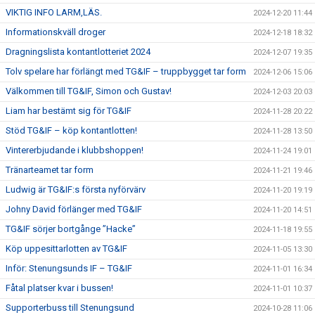
VIKTIG INFO LARM,LÄS.
2024-12-20 11:44
Informationskväll droger
2024-12-18 18:32
Dragningslista kontantlotteriet 2024
2024-12-07 19:35
Tolv spelare har förlängt med TG&IF – truppbygget tar form
2024-12-06 15:06
Välkommen till TG&IF, Simon och Gustav!
2024-12-03 20:03
Liam har bestämt sig för TG&IF
2024-11-28 20:22
Stöd TG&IF – köp kontantlotten!
2024-11-28 13:50
Vintererbjudande i klubbshoppen!
2024-11-24 19:01
Tränarteamet tar form
2024-11-21 19:46
Ludwig är TG&IF:s första nyförvärv
2024-11-20 19:19
Johny David förlänger med TG&IF
2024-11-20 14:51
TG&IF sörjer bortgånge ”Hacke”
2024-11-18 19:55
Köp uppesittarlotten av TG&IF
2024-11-05 13:30
Inför: Stenungsunds IF – TG&IF
2024-11-01 16:34
Fåtal platser kvar i bussen!
2024-11-01 10:37
Supporterbuss till Stenungsund
2024-10-28 11:06