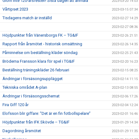
Glöm inte 120-årsfesten! Sista dagen att anmäla
2023-03-20 14:03
Vårtipset 2023
2023-03-15 07:34
Tisdagens match är inställd
2023-02-27 14:29
2023-02-27 08:36
Höjdpunkter från Vänersborgs FK – TG&IF
2023-02-26 21:51
Rapport från årsmötet - historisk omsättning
2023-02-26 14:35
Påminnelse om beställning kläder söndag
2023-02-25 21:43
Bröderna Fransson klara för spel i TG&IF
2023-02-20 16:23
Beställning träningskläder 26 februari
2023-02-15 08:25
Ändringar i försäsongsupplägget
2023-02-14 11:15
Tekniska området A-plan
2023-02-13 08:55
Ändringar i försäsongsschemat
2023-02-06 17:26
Fira Giff 120 år
2023-02-04 12:24
Elofsson blir giffare: ”Det är en fin fotbollspelare”
2023-02-01 16:46
Höjdpunkter från IFK Skövde – TG&IF
2023-01-29 14:34
Dagordning årsmötet
2023-01-29 11:35