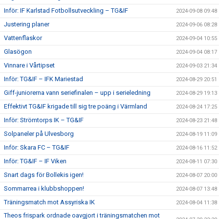
Inför: IF Karlstad Fotbollsutveckling – TG&IF
2024-09-08 09:48
Justering planer
2024-09-06 08:28
Vattenflaskor
2024-09-04 10:55
Glasögon
2024-09-04 08:17
Vinnare i Vårtipset
2024-09-03 21:34
Inför: TG&IF – IFK Mariestad
2024-08-29 20:51
Giff-juniorerna vann seriefinalen – upp i serieledning
2024-08-29 19:13
Effektivt TG&IF krigade till sig tre poäng i Värmland
2024-08-24 17:25
Inför: Strömtorps IK – TG&IF
2024-08-23 21:48
Solpaneler på Ulvesborg
2024-08-19 11:09
Inför: Skara FC – TG&IF
2024-08-16 11:52
Inför: TG&IF – IF Viken
2024-08-11 07:30
Snart dags för Bollekis igen!
2024-08-07 20:00
Sommarrea i klubbshoppen!
2024-08-07 13:48
Träningsmatch mot Assyriska IK
2024-08-04 11:38
Theos frispark ordnade oavgjort i träningsmatchen mot