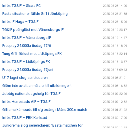
Inför: TG&IF – Skara FC
2025-06-28 14:00
Fasta situationer fällde Giff i Jönköping
2025-06-25 21:38
Inför: IF Haga – TG&IF
2025-06-25 15:06
TG&IF poänglöst mot Vänersborgs IF
2025-06-19 23:17
Inför: TG&IF – Vänersborgs IF
2025-06-19 14:47
Freeplay 24.000kr tisdag 17/6
2025-06-16 18:09
Tung Giff-förlust mot Lidköpings FK
2025-06-13 22:14
Inför: TG&IF – Lidköpings FK
2025-06-13 13:57
Freeplay 24.000kr tisdag 17juni
2025-06-13 09:43
U17-laget slog serieledaren
2025-06-08 21:01
Glöm inte av att anmäla er till utbildningen!
2025-06-08 16:32
Jobbig nationaldagshelg för TG&IF
2025-06-07 22:26
Inför: Herrestads AIF – TG&IF
2025-06-07 12:32
Giffarna kämpade till sig poäng i Måns 300:e match
2025-06-01 21:22
Inför: TG&IF – FBK Karlstad
2025-05-30 17:00
Juniorerna slog serieledaren: ”Bästa matchen för
2025-05-30 11:42