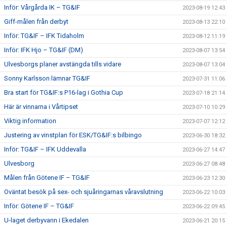
Inför: Vårgårda IK – TG&IF
2023-08-19 12:43
Giff-målen från derbyt
2023-08-13 22:10
Inför: TG&IF – IFK Tidaholm
2023-08-12 11:19
Inför: IFK Hjo – TG&IF (DM)
2023-08-07 13:54
Ulvesborgs planer avstängda tills vidare
2023-08-07 13:04
Sonny Karlsson lämnar TG&IF
2023-07-31 11:06
Bra start för TG&IF:s P16-lag i Gothia Cup
2023-07-18 21:14
Här är vinnarna i Vårtipset
2023-07-10 10:29
Viktig information
2023-07-07 12:12
Justering av vinstplan för ESK/TG&IF:s bilbingo
2023-06-30 18:32
Inför: TG&IF – IFK Uddevalla
2023-06-27 14:47
Ulvesborg
2023-06-27 08:48
Målen från Götene IF – TG&IF
2023-06-23 12:30
Oväntat besök på sex- och sjuåringarnas våravslutning
2023-06-22 10:03
Inför: Götene IF – TG&IF
2023-06-22 09:45
U-laget derbyvann i Ekedalen
2023-06-21 20:15