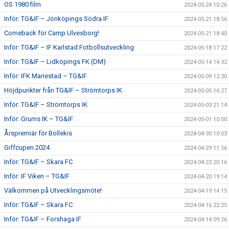
OS 1980 film
2024-05-24 10:26
Inför: TG&IF – Jönköpings Södra IF
2024-05-21 18:56
Comeback för Camp Ulvesborg!
2024-05-21 18:40
Inför: TG&IF – IF Karlstad Fotbollsutveckling
2024-05-18 17:22
Inför: TG&IF – Lidköpings FK (DM)
2024-05-14 14:32
Inför: IFK Mariestad – TG&IF
2024-05-09 12:30
Höjdpunkter från TG&IF – Strömtorps IK
2024-05-05 16:27
Inför: TG&IF – Strömtorps IK
2024-05-03 21:14
Inför: Grums IK – TG&IF
2024-05-01 10:00
Årspremiär för Bollekis
2024-04-30 10:03
Giffcupen 2024
2024-04-29 11:56
Inför: TG&IF – Skara FC
2024-04-23 20:16
Inför: IF Viken – TG&IF
2024-04-20 19:14
Välkommen på Utvecklingsmöte!
2024-04-19 14:15
Inför: TG&IF – Skara FC
2024-04-16 22:25
Inför: TG&IF – Forshaga IF
2024-04-14 09:26