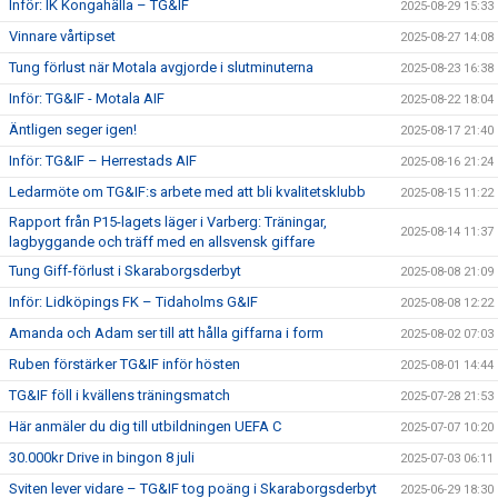
Inför: IK Kongahälla – TG&IF
2025-08-29 15:33
Vinnare vårtipset
2025-08-27 14:08
Tung förlust när Motala avgjorde i slutminuterna
2025-08-23 16:38
Inför: TG&IF - Motala AIF
2025-08-22 18:04
Äntligen seger igen!
2025-08-17 21:40
Inför: TG&IF – Herrestads AIF
2025-08-16 21:24
Ledarmöte om TG&IF:s arbete med att bli kvalitetsklubb
2025-08-15 11:22
Rapport från P15-lagets läger i Varberg: Träningar,
2025-08-14 11:37
lagbyggande och träff med en allsvensk giffare
Tung Giff-förlust i Skaraborgsderbyt
2025-08-08 21:09
Inför: Lidköpings FK – Tidaholms G&IF
2025-08-08 12:22
Amanda och Adam ser till att hålla giffarna i form
2025-08-02 07:03
Ruben förstärker TG&IF inför hösten
2025-08-01 14:44
TG&IF föll i kvällens träningsmatch
2025-07-28 21:53
Här anmäler du dig till utbildningen UEFA C
2025-07-07 10:20
30.000kr Drive in bingon 8 juli
2025-07-03 06:11
Sviten lever vidare – TG&IF tog poäng i Skaraborgsderbyt
2025-06-29 18:30