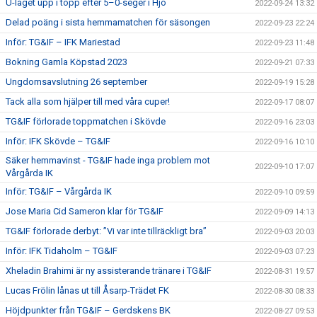
U-laget upp i topp efter 5–0-seger i Hjo
2022-09-24 13:32
Delad poäng i sista hemmamatchen för säsongen
2022-09-23 22:24
Inför: TG&IF – IFK Mariestad
2022-09-23 11:48
Bokning Gamla Köpstad 2023
2022-09-21 07:33
Ungdomsavslutning 26 september
2022-09-19 15:28
Tack alla som hjälper till med våra cuper!
2022-09-17 08:07
TG&IF förlorade toppmatchen i Skövde
2022-09-16 23:03
Inför: IFK Skövde – TG&IF
2022-09-16 10:10
Säker hemmavinst - TG&IF hade inga problem mot
2022-09-10 17:07
Vårgårda IK
Inför: TG&IF – Vårgårda IK
2022-09-10 09:59
Jose Maria Cid Sameron klar för TG&IF
2022-09-09 14:13
TG&IF förlorade derbyt: ”Vi var inte tillräckligt bra”
2022-09-03 20:03
Inför: IFK Tidaholm – TG&IF
2022-09-03 07:23
Xheladin Brahimi är ny assisterande tränare i TG&IF
2022-08-31 19:57
Lucas Frölin lånas ut till Åsarp-Trädet FK
2022-08-30 08:33
Höjdpunkter från TG&IF – Gerdskens BK
2022-08-27 09:53