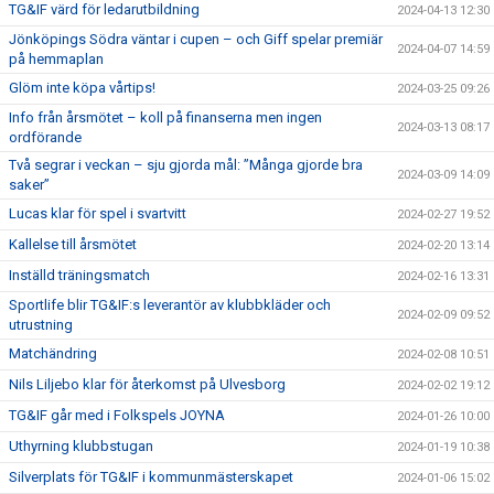
TG&IF värd för ledarutbildning
2024-04-13 12:30
Jönköpings Södra väntar i cupen – och Giff spelar premiär
2024-04-07 14:59
på hemmaplan
Glöm inte köpa vårtips!
2024-03-25 09:26
Info från årsmötet – koll på finanserna men ingen
2024-03-13 08:17
ordförande
Två segrar i veckan – sju gjorda mål: ”Många gjorde bra
2024-03-09 14:09
saker”
Lucas klar för spel i svartvitt
2024-02-27 19:52
Kallelse till årsmötet
2024-02-20 13:14
Inställd träningsmatch
2024-02-16 13:31
Sportlife blir TG&IF:s leverantör av klubbkläder och
2024-02-09 09:52
utrustning
Matchändring
2024-02-08 10:51
Nils Liljebo klar för återkomst på Ulvesborg
2024-02-02 19:12
TG&IF går med i Folkspels JOYNA
2024-01-26 10:00
Uthyrning klubbstugan
2024-01-19 10:38
Silverplats för TG&IF i kommunmästerskapet
2024-01-06 15:02