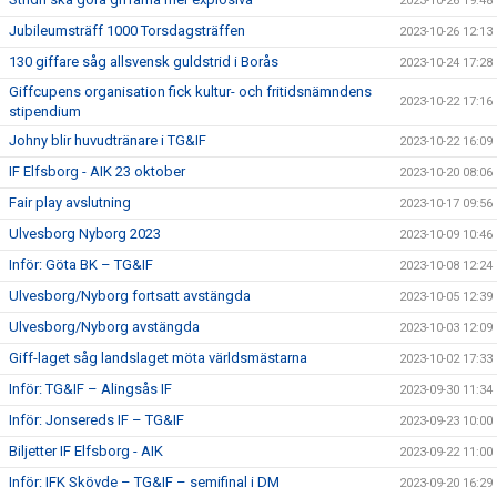
2023-10-26 19:48
Jubileumsträff 1000 Torsdagsträffen
2023-10-26 12:13
130 giffare såg allsvensk guldstrid i Borås
2023-10-24 17:28
Giffcupens organisation fick kultur- och fritidsnämndens
2023-10-22 17:16
stipendium
Johny blir huvudtränare i TG&IF
2023-10-22 16:09
IF Elfsborg - AIK 23 oktober
2023-10-20 08:06
Fair play avslutning
2023-10-17 09:56
Ulvesborg Nyborg 2023
2023-10-09 10:46
Inför: Göta BK – TG&IF
2023-10-08 12:24
Ulvesborg/Nyborg fortsatt avstängda
2023-10-05 12:39
Ulvesborg/Nyborg avstängda
2023-10-03 12:09
Giff-laget såg landslaget möta världsmästarna
2023-10-02 17:33
Inför: TG&IF – Alingsås IF
2023-09-30 11:34
Inför: Jonsereds IF – TG&IF
2023-09-23 10:00
Biljetter IF Elfsborg - AIK
2023-09-22 11:00
Inför: IFK Skövde – TG&IF – semifinal i DM
2023-09-20 16:29