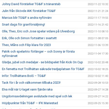
Johny David förstärker TG&IF:s tränarstab
2022-11-22 10:32
Julin från Skövde AIK förstärker TG&IF
2022-11-21 21:24
Marcus blir TG&IF:s andra nyförvärv
2022-11-17 19:55
Snart dags för granförsäljning!
2022-11-16 21:42
Olle, Theo, Eric och Jose spelar vidare på Ulvesborg
2022-11-10 08:10
Erik, Olle och Simon fortsätter i svartvitt
2022-11-08 07:05
Theo, Måns och Filip klara för 2023
2022-11-06 13:39
Patrik och spelartrio förlänger – och Sonny är första
2022-11-04 17:30
nyförvärvet
Glädje, jubel och medaljer - se bildspelet från Kick On Cup
2022-10-02 20:48
En femetta mot Trollhättan säkrade tredjeplatsen för TG&IF
2022-10-02 18:25
Inför: Trollhättans BoIS – TG&IF
2022-10-02 11:40
Tack för i år och välkommen tillbaka 2023!
2022-09-28 10:53
Elva mål när U-laget vann fjärde raka
2022-09-27 14:28
Ungdomsavdelningen avslutade med spel och lek
2022-09-27 14:22
Höjdpunkter från TG&IF – IFK Mariestad
2022-09-25 15:30