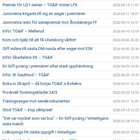
Premiär för U21-serien – TG&IF möter LFK
2026-04-14 11:07
Juniorerna krigade till sig en seger i premiären
2026-04-11 18:07
Juniorerna redo för seriepremiär mot Åtvidabergs FF
2026-04-10 16:57
Inför: TG&IF – Mellerud
2026-04-10 13:09
Kom och hjälp till att få Ulvesborg vårfint!
2026-04-06 20:42
Giff vidare till nästa DM-runda efter seger mot ESK
2026-04-06 20:34
Inför: Ekedalens SK – TG&IF
2026-04-05 15:34
En Giff-poäng i premiären efter stark upphämtning
2026-04-03 18:35
Inför: IK Gauthiod – TG&IF
2026-04-03 10:49
Boka in 28 april – då börjar TG&IF:s Bollekis
2026-03-27 16:14
Provkväll föreningskläder 24/3
2026-03-23 14:03
Träningsseger mot seriekonkurrenten
2026-03-21 16:47
Stöd TG&IF – köp vårtipset!
2026-03-13 15:22
”Det var mycket som var bra” – En Giff-poäng i Vinterligans
2026-02-28 19:16
sista match
Lidköpings FK nästa uppgift i Vinterligan
2026-02-25 18:52