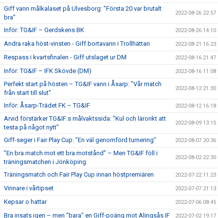
Giff vann målkalaset på Ulvesborg: ”Första 20 var brutalt
2022-08-26 22:57
bra”
Inför: TG&IF – Gerdskens BK
2022-08-26 14:10
Andra raka höst-vinsten - Giff bortavann i Trollhättan
2022-08-21 16:23
Respass i kvartsfinalen - Giff utslaget ur DM
2022-08-16 21:47
Inför: TG&IF – IFK Skövde (DM)
2022-08-16 11:08
Perfekt start på hösten – TG&IF vann i Åsarp: ”Vår match
2022-08-12 21:30
från start till slut”
Inför: Åsarp-Trädet FK – TG&IF
2022-08-12 16:18
Arvid förstärker TG&IF:s målvaktssida: ”Kul och lärorikt att
2022-08-09 13:15
testa på något nytt”
Giff-seger i Fair Play Cup: ”En väl genomförd turnering”
2022-08-07 20:36
”En bra match mot ett bra motstånd” – Men TG&IF föll i
2022-08-02 22:30
träningsmatchen i Jönköping
Träningsmatch och Fair Play Cup innan höstpremiären
2022-07-22 11:23
Vinnare i vårtipset
2022-07-07 21:13
Kepsar o hattar
2022-07-06 08:45
Bra insats igen – men ”bara” en Giff-poäng mot Alingsås IF
2022-07-02 19:17