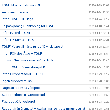
TG&IF till åttondelsfinal i DM
2025-04-29 22:02
Äntligen Giff-seger!
2025-04-24 22:34
Inför: TG&IF – IF Haga
2025-04-24 12:12
En påskpoäng i Jönköping för TG&IF
2025-04-18 15:41
Inför: IK Tord - TG&IF
2025-04-17 20:11
Inför: IFK Kumla – TG&IF
2025-04-12 07:31
TG&IF vidare till nästa runda i DM-slutspelet
2025-04-08 22:37
Inför: FC Kabel Åttio – TG&IF
2025-04-08 15:54
Förlust i ”hemmapremiären” för TG&IF
2025-04-04 22:45
Inför: TG&IF – Vänersborgs FK
2025-04-04 13:55
Inför: Grebbestads IF – TG&IF
2025-03-29 10:12
Ingen supporterbuss
2025-03-28 19:06
Dags att redovisa Vårtipset
2025-03-24 19:04
Supporterbuss till Grebbestad
2025-03-24 18:55
Fixardag på Ulvesborg!
2025-03-23 12:29
Rapport från årsmötet – starka finanser trots minusresultat
2025-02-28 12:51