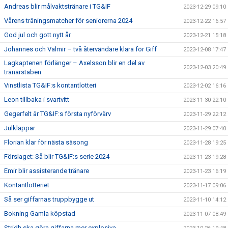
Andreas blir målvaktstränare i TG&IF
2023-12-29 09:10
Vårens träningsmatcher för seniorerna 2024
2023-12-22 16:57
God jul och gott nytt år
2023-12-21 15:18
Johannes och Valmir – två återvändare klara för Giff
2023-12-08 17:47
Lagkaptenen förlänger – Axelsson blir en del av
2023-12-03 20:49
tränarstaben
Vinstlista TG&IF:s kontantlotteri
2023-12-02 16:16
Leon tillbaka i svartvitt
2023-11-30 22:10
Gegerfelt är TG&IF:s första nyförvärv
2023-11-29 22:12
Julklappar
2023-11-29 07:40
Florian klar för nästa säsong
2023-11-28 19:25
Förslaget: Så blir TG&IF:s serie 2024
2023-11-23 19:28
Emir blir assisterande tränare
2023-11-23 16:19
Kontantlotteriet
2023-11-17 09:06
Så ser giffarnas truppbygge ut
2023-11-10 14:12
Bokning Gamla köpstad
2023-11-07 08:49
Stridh ska göra giffarna mer explosiva