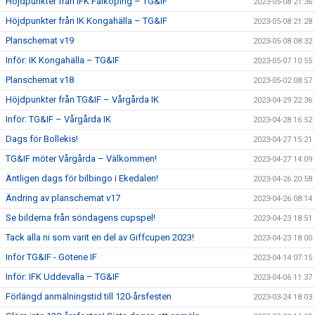
Höjdpunkter från IFK Falköping – TG&IF
2023-05-08 21:36
Höjdpunkter från IK Kongahälla – TG&IF
2023-05-08 21:28
Planschemat v19
2023-05-08 08:32
Inför: IK Kongahälla – TG&IF
2023-05-07 10:55
Planschemat v18
2023-05-02 08:57
Höjdpunkter från TG&IF – Vårgårda IK
2023-04-29 22:36
Inför: TG&IF – Vårgårda IK
2023-04-28 16:52
Dags för Bollekis!
2023-04-27 15:21
TG&IF möter Vårgårda – Välkommen!
2023-04-27 14:09
Äntligen dags för bilbingo i Ekedalen!
2023-04-26 20:58
Ändring av planschemat v17
2023-04-26 08:14
Se bilderna från söndagens cupspel!
2023-04-23 18:51
Tack alla ni som varit en del av Giffcupen 2023!
2023-04-23 18:00
Inför TG&IF - Götene IF
2023-04-14 07:15
Inför: IFK Uddevalla – TG&IF
2023-04-06 11:37
Förlängd anmälningstid till 120-årsfesten
2023-03-24 18:03