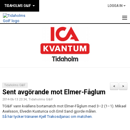
TIDAHOLMS G&IF
LOGGA IN
HEM
FÖRENINGSKALENDERN
NYHETER
KLUBBSTUGAN
KONTAKT
Tidaholms G&IF
<
>
Sent avgörande mot Elmer-Fåglum
FÖRENINGEN
2014-06-13 23:34, Tidaholms G&IF
SOUVENIRER
TG&IF vann kvällens bortamatch mot Elmer-Fåglum med 3–2 (1–1). Mikael
Axelsson, Elvedin Kusturica och Emil Sand gjorde målen.
Så här tycker tränaren Kjell Trakosdjanac om matchen.
GAMLA GIFFS TORSDAGSTRÄFFAR
MATCHER