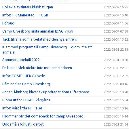
Bollekis avslutar i klubbstugan
2022-06-07 16:25
Inför: IFK Mariestad – TG&IF
2022-06-07 15:40
Förbud
2022-06-07 11:06
Camp Ulvesborg sista anmälan IDAG 7 juni
2022-06-07 07:58
Tack till alla som arbetat med den nya entrén!
2022-06-04 13:52
Klart med program till Camp Ulvesborg – glöm inte att
2022-05-31 22:33
anmäla!
Sommaruppehåll 2022
2022-05-31 10:30
En bra halvlek räckte inte mot serieledaren
2022-05-30 22:01
Inför: TG&IF – IFK Skövde
2022-05-30 12:52
Påminnelse Camp Ulvesborg
2022-05-29 08:16
Johan Åhnborg kliver av uppdraget som Giff-tränare
2022-05-28 19:28
Ribba ut för TG&IF i Vårgårda
2022-05-26 15:34
Inför: Vårgårda IK – TG&IF
2022-05-26 10:16
I sommar blir det comeback för Camp Ulvesborg
2022-05-23 16:14
Uddamålsförlust i derbyt
2022-05-21 21:34