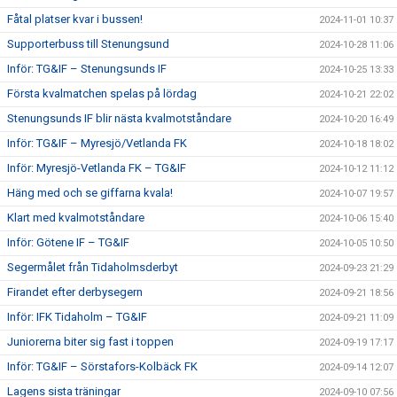
Fåtal platser kvar i bussen!
2024-11-01 10:37
Supporterbuss till Stenungsund
2024-10-28 11:06
Inför: TG&IF – Stenungsunds IF
2024-10-25 13:33
Första kvalmatchen spelas på lördag
2024-10-21 22:02
Stenungsunds IF blir nästa kvalmotståndare
2024-10-20 16:49
Inför: TG&IF – Myresjö/Vetlanda FK
2024-10-18 18:02
Inför: Myresjö-Vetlanda FK – TG&IF
2024-10-12 11:12
Häng med och se giffarna kvala!
2024-10-07 19:57
Klart med kvalmotståndare
2024-10-06 15:40
Inför: Götene IF – TG&IF
2024-10-05 10:50
Segermålet från Tidaholmsderbyt
2024-09-23 21:29
Firandet efter derbysegern
2024-09-21 18:56
Inför: IFK Tidaholm – TG&IF
2024-09-21 11:09
Juniorerna biter sig fast i toppen
2024-09-19 17:17
Inför: TG&IF – Sörstafors-Kolbäck FK
2024-09-14 12:07
Lagens sista träningar
2024-09-10 07:56