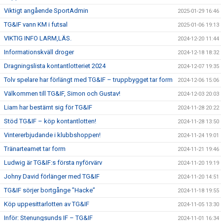
Viktigt angående SportAdmin
2025-01-29 16:46
TG&IF vann KM i futsal
2025-01-06 19:13
VIKTIG INFO LARM,LÄS.
2024-12-20 11:44
Informationskväll droger
2024-12-18 18:32
Dragningslista kontantlotteriet 2024
2024-12-07 19:35
Tolv spelare har förlängt med TG&IF – truppbygget tar form
2024-12-06 15:06
Välkommen till TG&IF, Simon och Gustav!
2024-12-03 20:03
Liam har bestämt sig för TG&IF
2024-11-28 20:22
Stöd TG&IF – köp kontantlotten!
2024-11-28 13:50
Vintererbjudande i klubbshoppen!
2024-11-24 19:01
Tränarteamet tar form
2024-11-21 19:46
Ludwig är TG&IF:s första nyförvärv
2024-11-20 19:19
Johny David förlänger med TG&IF
2024-11-20 14:51
TG&IF sörjer bortgånge ”Hacke”
2024-11-18 19:55
Köp uppesittarlotten av TG&IF
2024-11-05 13:30
Inför: Stenungsunds IF – TG&IF
2024-11-01 16:34