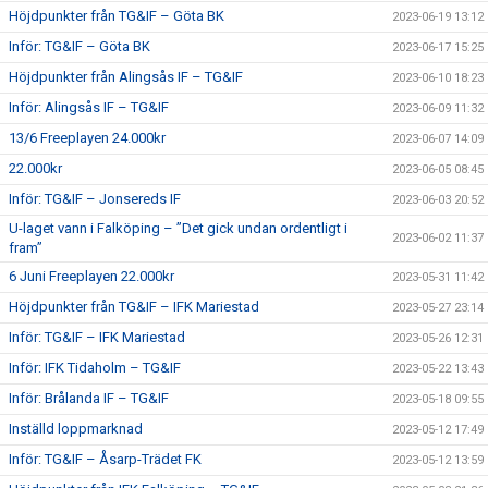
Höjdpunkter från TG&IF – Göta BK
2023-06-19 13:12
Inför: TG&IF – Göta BK
2023-06-17 15:25
Höjdpunkter från Alingsås IF – TG&IF
2023-06-10 18:23
Inför: Alingsås IF – TG&IF
2023-06-09 11:32
13/6 Freeplayen 24.000kr
2023-06-07 14:09
22.000kr
2023-06-05 08:45
Inför: TG&IF – Jonsereds IF
2023-06-03 20:52
U-laget vann i Falköping – ”Det gick undan ordentligt i
2023-06-02 11:37
fram”
6 Juni Freeplayen 22.000kr
2023-05-31 11:42
Höjdpunkter från TG&IF – IFK Mariestad
2023-05-27 23:14
Inför: TG&IF – IFK Mariestad
2023-05-26 12:31
Inför: IFK Tidaholm – TG&IF
2023-05-22 13:43
Inför: Brålanda IF – TG&IF
2023-05-18 09:55
Inställd loppmarknad
2023-05-12 17:49
Inför: TG&IF – Åsarp-Trädet FK
2023-05-12 13:59