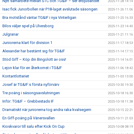
Nytt samarbete mellan STC och TG&IF – ser erbjudandet
2025-11-28 14:14
Isac fick Junorbollen när P18-laget avslutade säsongen
2025-11-26 11:06
Bra motstånd väntar TG&IF i nya Vinterligan
2025-11-25 16:33
Bilos väljer spel på Ulvesborg
2025-11-23 14:40
Julgranar
2025-11-21 11:16
Juniorerna klart för division 1
2025-11-17 18:53
Alexander har bestämt sig för TG&IF
2025-11-14 17:15
Stöd Giff – Köp din Bingolott av oss!
2025-11-14 16:01
Lejon klar för en återkomst i TG&IF
2025-11-06 18:42
Kontantlotteriet
2025-11-03 13:00
Josef är TG&IF:s första nyförvärv
2025-10-30 19:30
Tre poäng i säsongsavslutningen
2025-10-18 16:30
Inför: TG&IF – Grebbestads IF
2025-10-18 11:38
Dramatiskt när juniorerna tog andra raka kvalsegern
2025-10-15 22:21
En Giff-poäng på Vänersvallen
2025-10-11 21:03
Kioskvaror till salu efter Kick On Cup
2025-10-08 08:19