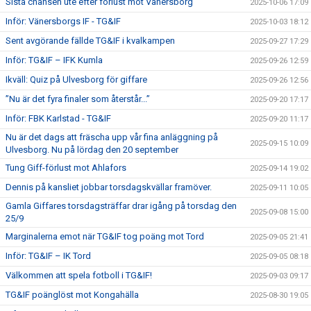
Sista chansen ute efter förlust mot Vänersborg
2025-10-06 17:09
Inför: Vänersborgs IF - TG&IF
2025-10-03 18:12
Sent avgörande fällde TG&IF i kvalkampen
2025-09-27 17:29
Inför: TG&IF – IFK Kumla
2025-09-26 12:59
Ikväll: Quiz på Ulvesborg för giffare
2025-09-26 12:56
”Nu är det fyra finaler som återstår...”
2025-09-20 17:17
Inför: FBK Karlstad - TG&IF
2025-09-20 11:17
Nu är det dags att fräscha upp vår fina anläggning på
2025-09-15 10:09
Ulvesborg. Nu på lördag den 20 september
Tung Giff-förlust mot Ahlafors
2025-09-14 19:02
Dennis på kansliet jobbar torsdagskvällar framöver.
2025-09-11 10:05
Gamla Giffares torsdagsträffar drar igång på torsdag den
2025-09-08 15:00
25/9
Marginalerna emot när TG&IF tog poäng mot Tord
2025-09-05 21:41
Inför: TG&IF – IK Tord
2025-09-05 08:18
Välkommen att spela fotboll i TG&IF!
2025-09-03 09:17
TG&IF poänglöst mot Kongahälla
2025-08-30 19:05