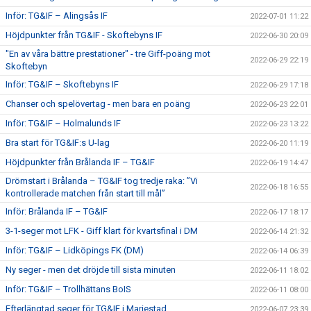
Inför: TG&IF – Alingsås IF
2022-07-01 11:22
Höjdpunkter från TG&IF - Skoftebyns IF
2022-06-30 20:09
"En av våra bättre prestationer" - tre Giff-poäng mot
2022-06-29 22:19
Skoftebyn
Inför: TG&IF – Skoftebyns IF
2022-06-29 17:18
Chanser och spelövertag - men bara en poäng
2022-06-23 22:01
Inför: TG&IF – Holmalunds IF
2022-06-23 13:22
Bra start för TG&IF:s U-lag
2022-06-20 11:19
Höjdpunkter från Brålanda IF – TG&IF
2022-06-19 14:47
Drömstart i Brålanda – TG&IF tog tredje raka: ”Vi
2022-06-18 16:55
kontrollerade matchen från start till mål”
Inför: Brålanda IF – TG&IF
2022-06-17 18:17
3-1-seger mot LFK - Giff klart för kvartsfinal i DM
2022-06-14 21:32
Inför: TG&IF – Lidköpings FK (DM)
2022-06-14 06:39
Ny seger - men det dröjde till sista minuten
2022-06-11 18:02
Inför: TG&IF – Trollhättans BoIS
2022-06-11 08:00
Efterlängtad seger för TG&IF i Mariestad
2022-06-07 23:39