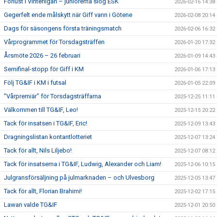
Förlust i Vinterligan – juniorerna slog ESK
2026-02-16 14:38
Gegerfelt ende målskytt när Giff vann i Götene
2026-02-08 20:14
Dags för säsongens första träningsmatch
2026-02-06 16:32
Vårprogrammet för Torsdagsträffen
2026-01-20 17:32
Årsmöte 2026 – 26 februari
2026-01-09 14:43
Semifinal-stopp för Giff i KM
2026-01-06 17:13
Följ TG&IF i KM i futsal
2026-01-05 22:09
”Vårpremiär” för Torsdagsträffarna
2025-12-25 11:11
Välkommen till TG&IF, Leo!
2025-12-15 20:22
Tack för insatsen i TG&IF, Eric!
2025-12-09 13:43
Dragningslistan kontantlotteriet
2025-12-07 13:24
Tack för allt, Nils Liljebo!
2025-12-07 08:12
Tack för insatserna i TG&IF, Ludwig, Alexander och Liam!
2025-12-06 10:15
Julgransförsäljning på julmarknaden – och Ulvesborg
2025-12-05 13:47
Tack för allt, Florian Brahimi!
2025-12-02 17:15
Lawan valde TG&IF
2025-12-01 20:50