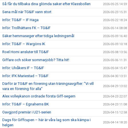
Så får du tillbaka dina glömda saker efter Klassbollen
2026-05-25 14:59
Sena mål när TG&IF vann stort
2026-05-23 15:31
Inför: TG&IF – IF Haga
2026-05-22 18:24
Inför: Trollhättans FK – TG&IF
2026-05-14 08:08
Säker hemmaseger efter tidiga ledningsmål
2026-05-09 16:40
Inför: TG&IF – Wargöns IK
2026-05-09 10:18
Roel Homi ansluter till TG&IF
2026-05-08 13:56
Giffare och söker sommarjobb? Titta hit!
2026-05-06 11:31
Inför: Ulvåkers IF – TG&IF
2026-05-04 15:47
Inför: IFK Mariestad – TG&IF
2026-04-30 13:51
Därför är TG&IF en förening utan träningsavgifter: ”Vi vill
2026-04-29 13:02
vara en förening för alla”
Alex volleykanon ordnade första Giff-segern
2026-04-23 22:07
Inför: TG&IF – Egnahems BK
2026-04-23 11:08
Oavgjord premiär i U21-serien
2026-04-15 12:58
Dags för Giffcupen – här är våra lag som ska kämpa i
2026-04-14 18:20
helgen