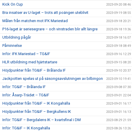
Kick On Cup
2023-09-20 08:46
Bra insatser av U-laget – trots att poängen uteblivit
2023-09-19 08:55
Målen från matchen mot IFK Mariestad
2023-09-18 20:21
P16-laget är seriesegrare – och vinstraden blir allt längre
2023-09-18 19:36
Utbildning pågår
2023-09-18 16:07
Påminnelse
2023-09-18 08:49
Inför: IFK Mariestad – TG&IF
2023-09-16 12:29
HLR utbildning med hjärtstartare
2023-09-15 08:20
Höjdpunkter från TG&IF – Brålanda IF
2023-09-10 20:37
Jackpotten spelas ut på säsongsavslutningen av bilbingon
2023-09-10 19:41
Inför: TG&IF – Brålanda IF
2023-09-08 07:30
Inför: Åsarp-Trädet – TG&IF
2023-09-01 22:04
Höjdpunkter från TG&IF – IK Kongahälla
2023-09-01 16:17
Höjdpunkter från TG&IF – Bergkullens IK
2023-09-01 16:13
Inför: TG&IF – Bergdalens IK – kvartsfinal i DM
2023-08-29 21:59
Inför: TG&IF – IK Kongahälla
2023-08-26 13:26