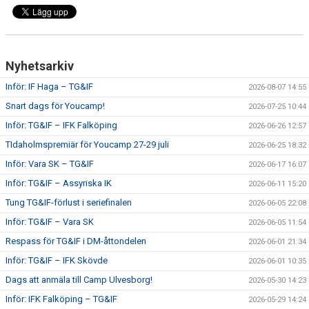
CUPER ARBETSBESKRIVNING
PLANSCHEMA
Nyhetsarkiv
Inför: IF Haga – TG&IF
2026-08-07 14:55
Snart dags för Youcamp!
2026-07-25 10:44
Inför: TG&IF – IFK Falköping
2026-06-26 12:57
TIdaholmspremiär för Youcamp 27-29 juli
2026-06-25 18:32
Inför: Vara SK – TG&IF
2026-06-17 16:07
Inför: TG&IF – Assyriska IK
2026-06-11 15:20
Tung TG&IF-förlust i seriefinalen
2026-06-05 22:08
Inför: TG&IF – Vara SK
2026-06-05 11:54
Respass för TG&IF i DM-åttondelen
2026-06-01 21:34
Inför: TG&IF – IFK Skövde
2026-06-01 10:35
Dags att anmäla till Camp Ulvesborg!
2026-05-30 14:23
Inför: IFK Falköping – TG&IF
2026-05-29 14:24