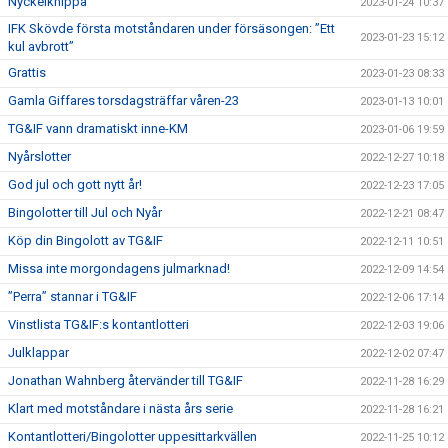
Nyckelknippa
2023-01-24 10:37
IFK Skövde första motståndaren under försäsongen: ”Ett
2023-01-23 15:12
kul avbrott”
Grattis
2023-01-23 08:33
Gamla Giffares torsdagsträffar våren-23
2023-01-13 10:01
TG&IF vann dramatiskt inne-KM
2023-01-06 19:59
Nyårslotter
2022-12-27 10:18
God jul och gott nytt år!
2022-12-23 17:05
Bingolotter till Jul och Nyår
2022-12-21 08:47
Köp din Bingolott av TG&IF
2022-12-11 10:51
Missa inte morgondagens julmarknad!
2022-12-09 14:54
”Perra” stannar i TG&IF
2022-12-06 17:14
Vinstlista TG&IF:s kontantlotteri
2022-12-03 19:06
Julklappar
2022-12-02 07:47
Jonathan Wahnberg återvänder till TG&IF
2022-11-28 16:29
Klart med motståndare i nästa års serie
2022-11-28 16:21
Kontantlotteri/Bingolotter uppesittarkvällen
2022-11-25 10:12