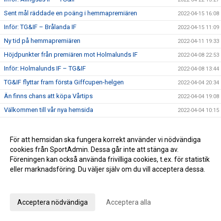
Sent mål räddade en poäng i hemmapremiären
2022-04-15 16:08
Inför: TG&IF – Brålanda IF
2022-04-15 11:09
Ny tid på hemmapremiären
2022-04-11 19:33
Höjdpunkter från premiären mot Holmalunds IF
2022-04-08 22:53
Inför: Holmalunds IF – TG&IF
2022-04-08 13:44
TG&IF flyttar fram första Giffcupen-helgen
2022-04-04 20:34
Än finns chans att köpa Vårtips
2022-04-04 19:08
Välkommen till vår nya hemsida
2022-04-04 10:15
Inför: TG&IF – Götene IF (träningsmatch)
2022-04-01 17:10
Bra årspremiär av juniorlaget mot Folkabo
2022-03-24 16:48
För att hemsidan ska fungera korrekt använder vi nödvändiga
cookies från SportAdmin. Dessa går inte att stänga av.
INFO Nya huvudentrèn
2022-03-24 12:27
Föreningen kan också använda frivilliga cookies, t.ex. för statistik
Entrèn
2022-03-15 08:41
eller marknadsföring. Du väljer själv om du vill acceptera dessa.
Inför: Husqvarna FF – TG&IF
2022-03-12 10:50
Anpassa dina val
Inför: TG&IF – IK Gauthiod (träningsmatch)
2022-03-05 07:33
Acceptera nödvändiga
Acceptera alla
Inför: TG&IF – Vänersborgs FK (träningsmatch)
2022-02-25 20:12
Stadgeändringar och plusresultat – nyheterna från