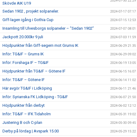
2024-07-30 22:29
Skövde AIK U19
Sedan 1902 , projekt solpaneler.
2024-07-17 07:17
Giff-lagen igång i Gothia Cup
2024-07-15 12:53
Insamling till Ulvesborgs solpaneler – ”Sedan 1902”
2024-07-07 08:01
Jackpott 20.000kr 9 juli
2024-07-03 11:59
Höjdpunkter från Giff-segern mot Grums IK
2024-06-29 21:35
Inför: TG&IF – Grums IK
2024-06-29 09:02
Inför: Forshaga IF – TG&IF
2024-06-19 13:05
Höjdpunkter från TG&IF – Götene IF
2024-06-15 16:07
Inför: TG&IF – Götene IF
2024-06-14 11:02
Här avgör TG&IF i Lidköping
2024-06-11 21:46
Inför: Syrianska FK Lidköping - TG&IF
2024-06-07 21:50
Höjdpunkter från derbyt
2024-06-02 12:12
Inför: TG&IF – IFK Tidaholm
2024-05-31 19:02
Justering B och C-plan
2024-05-30 09:45
Derby på lördag | Avspark 15.00
2024-05-29 15:22