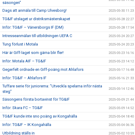
säsongen”
Dags att anmäla till Camp Ulvesborg!
2025-05-30 11:23
TG&IF utslaget ur distriksmästerskapet
2025-05-28 22:27
Inför: TG&IF – Vänersborgs IF (DM)
2025-05-28 17:54
Intresseanmälan till utbildningen UEFA C
2025-05-24 20:27
Tung förlust i Motala
2025-05-24 20:23
Här är Giff-laget som gärna blir fler!
2025-05-23 16:16
Inför: Motala AIF – TG&IF
2025-05-23 14:12
Gegerfelt ordnade en Giff-poäng mot Ahlafors
2025-05-17 16:48
Inför: TG&IF – Ahlafors IF
2025-05-16 21:33
Tuffare serie för juniorerna: ”Utveckla spelarna inför nästa
2025-05-14 12:46
steg”
Säsongens första bortavinst för TG&IF
2025-05-09 21:44
Inför: Skara FC – TG&IF
2025-05-09 14:52
TG&IF kunde inte sno poäng av Kongahälla
2025-05-04 18:40
Inför: TG&IF – IK Kongahälla
2025-05-04 06:36
Utbildning ställs in
2025-05-02 10:59