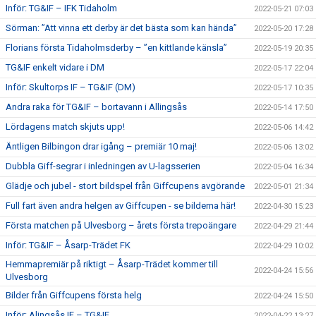
Inför: TG&IF – IFK Tidaholm
2022-05-21 07:03
Sörman: ”Att vinna ett derby är det bästa som kan hända”
2022-05-20 17:28
Florians första Tidaholmsderby – ”en kittlande känsla”
2022-05-19 20:35
TG&IF enkelt vidare i DM
2022-05-17 22:04
Inför: Skultorps IF – TG&IF (DM)
2022-05-17 10:35
Andra raka för TG&IF – bortavann i Allingsås
2022-05-14 17:50
Lördagens match skjuts upp!
2022-05-06 14:42
Äntligen Bilbingon drar igång – premiär 10 maj!
2022-05-06 13:02
Dubbla Giff-segrar i inledningen av U-lagsserien
2022-05-04 16:34
Glädje och jubel - stort bildspel från Giffcupens avgörande
2022-05-01 21:34
Full fart även andra helgen av Giffcupen - se bilderna här!
2022-04-30 15:23
Första matchen på Ulvesborg – årets första trepoängare
2022-04-29 21:44
Inför: TG&IF – Åsarp-Trädet FK
2022-04-29 10:02
Hemmapremiär på riktigt – Åsarp-Trädet kommer till
2022-04-24 15:56
Ulvesborg
Bilder från Giffcupens första helg
2022-04-24 15:50
Inför: Alingsås IF – TG&IF
2022-04-22 13:27