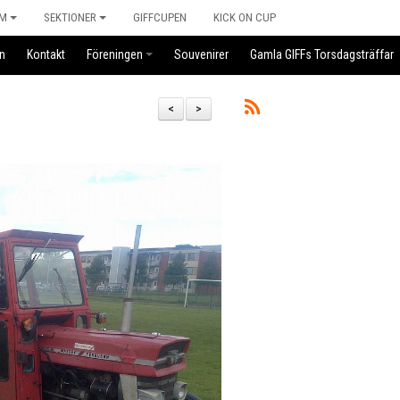
M
SEKTIONER
GIFFCUPEN
KICK ON CUP
n
Kontakt
Föreningen
Souvenirer
Gamla GIFFs Torsdagsträffar
<
>