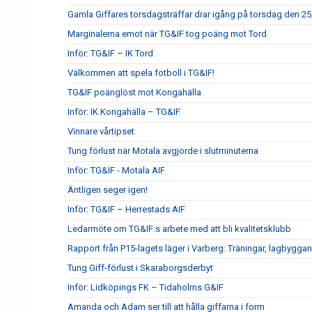
Gamla Giffares torsdagsträffar drar igång på torsdag den 25
Marginalerna emot när TG&IF tog poäng mot Tord
Inför: TG&IF – IK Tord
Välkommen att spela fotboll i TG&IF!
TG&IF poänglöst mot Kongahälla
Inför: IK Kongahälla – TG&IF
Vinnare vårtipset
Tung förlust när Motala avgjorde i slutminuterna
Inför: TG&IF - Motala AIF
Äntligen seger igen!
Inför: TG&IF – Herrestads AIF
Ledarmöte om TG&IF:s arbete med att bli kvalitetsklubb
Rapport från P15-lagets läger i Varberg: Träningar, lagbygga
Tung Giff-förlust i Skaraborgsderbyt
Inför: Lidköpings FK – Tidaholms G&IF
Amanda och Adam ser till att hålla giffarna i form