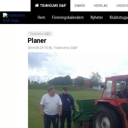
TIDAHOLMS G&IF
DAMER
HERRLAG
UNGDO
Hem
Föreningskalendern
Nyheter
Klubbstuga
Tidaholms G&IF
Planer
2014-06-23 10:36, Tidaholms G&IF