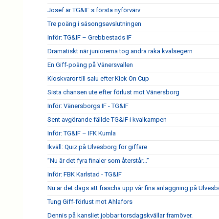
Josef är TG&IF:s första nyförvärv
Tre poäng i säsongsavslutningen
Inför: TG&IF – Grebbestads IF
Dramatiskt när juniorerna tog andra raka kvalsegern
En Giff-poäng på Vänersvallen
Kioskvaror till salu efter Kick On Cup
Sista chansen ute efter förlust mot Vänersborg
Inför: Vänersborgs IF - TG&IF
Sent avgörande fällde TG&IF i kvalkampen
Inför: TG&IF – IFK Kumla
Ikväll: Quiz på Ulvesborg för giffare
”Nu är det fyra finaler som återstår...”
Inför: FBK Karlstad - TG&IF
Nu är det dags att fräscha upp vår fina anläggning på Ulves
Tung Giff-förlust mot Ahlafors
Dennis på kansliet jobbar torsdagskvällar framöver.