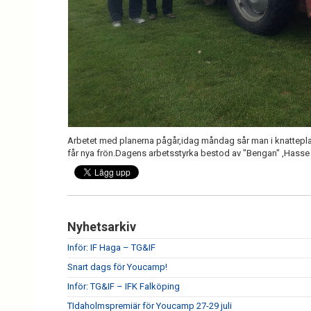
Arbetet med planerna pågår,idag måndag sår man i knattepla
får nya frön.Dagens arbetsstyrka bestod av "Bengan" ,Hasse
Nyhetsarkiv
Inför: IF Haga – TG&IF
Snart dags för Youcamp!
Inför: TG&IF – IFK Falköping
TIdaholmspremiär för Youcamp 27-29 juli