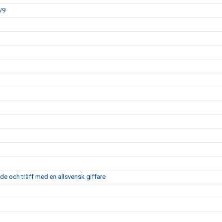
/9
nde och träff med en allsvensk giffare