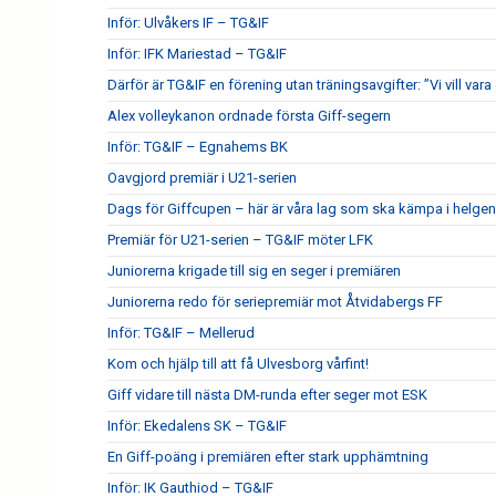
Inför: Ulvåkers IF – TG&IF
Inför: IFK Mariestad – TG&IF
Därför är TG&IF en förening utan träningsavgifter: ”Vi vill vara 
Alex volleykanon ordnade första Giff-segern
Inför: TG&IF – Egnahems BK
Oavgjord premiär i U21-serien
Dags för Giffcupen – här är våra lag som ska kämpa i helgen
Premiär för U21-serien – TG&IF möter LFK
Juniorerna krigade till sig en seger i premiären
Juniorerna redo för seriepremiär mot Åtvidabergs FF
Inför: TG&IF – Mellerud
Kom och hjälp till att få Ulvesborg vårfint!
Giff vidare till nästa DM-runda efter seger mot ESK
Inför: Ekedalens SK – TG&IF
En Giff-poäng i premiären efter stark upphämtning
Inför: IK Gauthiod – TG&IF