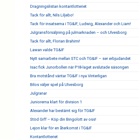
Dragningslistan kontantlotteriet
Tack för allt, Nils Liljebo!
Tack för insatserna i TG&IF, Ludwig, Alexander och Liam!
Julgransförsäljning på julmarknaden – och Ulvesborg
Tack för allt, Florian Brahimi!
Lawan valde TG&IF
Nytt samarbete mellan STC och TG&IF – ser erbjudandet
Isac fick Junorbollen när P18-laget avslutade säsongen
Bra motstånd väntar TG&IF i nya Vinterligan
Bilos väljer spel på Ulvesborg
Julgranar
Juniorerna klart för division 1
Alexander har bestämt sig för TG&IF
Stöd Giff – Köp din Bingolott av oss!
Lejon klar för en återkomst i TG&IF
Kontantlotteriet