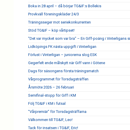
Boka in 28 april – då börjar TG&IF:s Bollekis
Provkväll föreningskläder 24/3
Träningsseger mot seriekonkurrenten
Stöd TG&IF – köp vårtipset!
”Det var mycket som var bra” – En Giff-poäng i Vinterligans 
Lidköpings FK nästa uppgift i Vinterligan
Förlust i Vinterligan – juniorerna slog ESK
Gegerfelt ende målskytt när Giff vann i Götene
Dags för säsongens första träningsmatch
Vårprogrammet för Torsdagsträffen
Årsmöte 2026 – 26 februari
Semifinal-stopp för Giff i KM
Följ TG&IF i KM i futsal
”Vårpremiär” för Torsdagsträffarna
Välkommen till TG&IF, Leo!
Tack för insatsen i TG&IF, Eric!