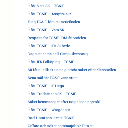
Inför: Vara SK – TG&IF
Inför: TG&IF – Assyriska IK
Tung TG&IF-förlust i seriefinalen
Inför: TG&IF – Vara SK
Respass för TG&IF i DM-åttondelen
Inför: TG&IF – IFK Skövde
Dags att anmäla till Camp Ulvesborg!
Inför: IFK Falköping – TG&IF
Så får du tillbaka dina glömda saker efter Klassbollen
Sena mål när TG&IF vann stort
Inför: TG&IF – IF Haga
Inför: Trollhättans FK – TG&IF
Säker hemmaseger efter tidiga ledningsmål
Inför: TG&IF – Wargöns IK
Roel Homi ansluter till TG&IF
Giffare och söker sommarjobb? Titta hit!