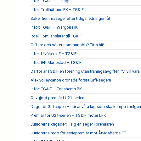
Inför: TG&IF – IF Haga
Inför: Trollhättans FK – TG&IF
Säker hemmaseger efter tidiga ledningsmål
Inför: TG&IF – Wargöns IK
Roel Homi ansluter till TG&IF
Giffare och söker sommarjobb? Titta hit!
Inför: Ulvåkers IF – TG&IF
Inför: IFK Mariestad – TG&IF
Därför är TG&IF en förening utan träningsavgifter: ”Vi vill vara 
Alex volleykanon ordnade första Giff-segern
Inför: TG&IF – Egnahems BK
Oavgjord premiär i U21-serien
Dags för Giffcupen – här är våra lag som ska kämpa i helgen
Premiär för U21-serien – TG&IF möter LFK
Juniorerna krigade till sig en seger i premiären
Juniorerna redo för seriepremiär mot Åtvidabergs FF