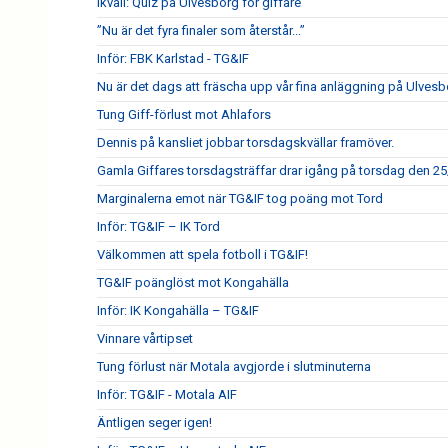
Ikväll: Quiz på Ulvesborg för giffare
”Nu är det fyra finaler som återstår...”
Inför: FBK Karlstad - TG&IF
Nu är det dags att fräscha upp vår fina anläggning på Ulves
Tung Giff-förlust mot Ahlafors
Dennis på kansliet jobbar torsdagskvällar framöver.
Gamla Giffares torsdagsträffar drar igång på torsdag den 25
Marginalerna emot när TG&IF tog poäng mot Tord
Inför: TG&IF – IK Tord
Välkommen att spela fotboll i TG&IF!
TG&IF poänglöst mot Kongahälla
Inför: IK Kongahälla – TG&IF
Vinnare vårtipset
Tung förlust när Motala avgjorde i slutminuterna
Inför: TG&IF - Motala AIF
Äntligen seger igen!