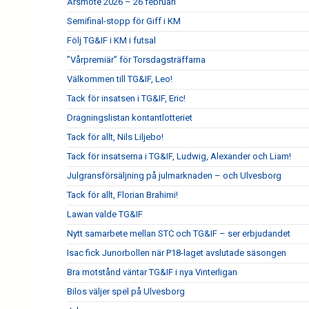
Årsmöte 2026 – 26 februari
Semifinal-stopp för Giff i KM
Följ TG&IF i KM i futsal
”Vårpremiär” för Torsdagsträffarna
Välkommen till TG&IF, Leo!
Tack för insatsen i TG&IF, Eric!
Dragningslistan kontantlotteriet
Tack för allt, Nils Liljebo!
Tack för insatserna i TG&IF, Ludwig, Alexander och Liam!
Julgransförsäljning på julmarknaden – och Ulvesborg
Tack för allt, Florian Brahimi!
Lawan valde TG&IF
Nytt samarbete mellan STC och TG&IF – ser erbjudandet
Isac fick Junorbollen när P18-laget avslutade säsongen
Bra motstånd väntar TG&IF i nya Vinterligan
Bilos väljer spel på Ulvesborg