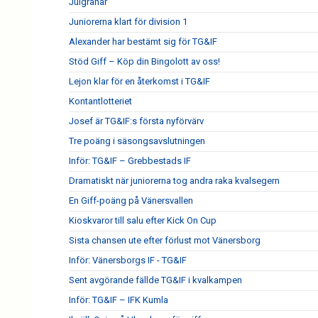
Julgranar
Juniorerna klart för division 1
Alexander har bestämt sig för TG&IF
Stöd Giff – Köp din Bingolott av oss!
Lejon klar för en återkomst i TG&IF
Kontantlotteriet
Josef är TG&IF:s första nyförvärv
Tre poäng i säsongsavslutningen
Inför: TG&IF – Grebbestads IF
Dramatiskt när juniorerna tog andra raka kvalsegern
En Giff-poäng på Vänersvallen
Kioskvaror till salu efter Kick On Cup
Sista chansen ute efter förlust mot Vänersborg
Inför: Vänersborgs IF - TG&IF
Sent avgörande fällde TG&IF i kvalkampen
Inför: TG&IF – IFK Kumla