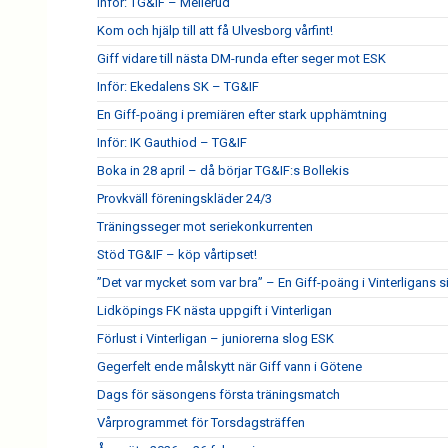
Inför: TG&IF – Mellerud
Kom och hjälp till att få Ulvesborg vårfint!
Giff vidare till nästa DM-runda efter seger mot ESK
Inför: Ekedalens SK – TG&IF
En Giff-poäng i premiären efter stark upphämtning
Inför: IK Gauthiod – TG&IF
Boka in 28 april – då börjar TG&IF:s Bollekis
Provkväll föreningskläder 24/3
Träningsseger mot seriekonkurrenten
Stöd TG&IF – köp vårtipset!
”Det var mycket som var bra” – En Giff-poäng i Vinterligans 
Lidköpings FK nästa uppgift i Vinterligan
Förlust i Vinterligan – juniorerna slog ESK
Gegerfelt ende målskytt när Giff vann i Götene
Dags för säsongens första träningsmatch
Vårprogrammet för Torsdagsträffen