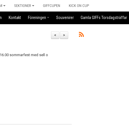
M
SEKTIONER
GIFFCUPEN
KICK ON CUP
n
Kontakt
Föreningen
Souvenirer
Gamla GIFFs Torsdagsträffar
<
>
 16.00 sommarfest med sell o