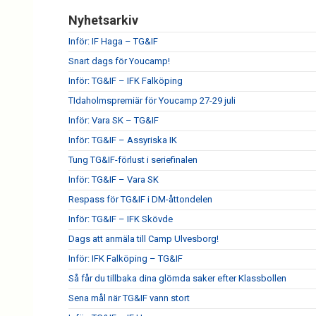
Nyhetsarkiv
Inför: IF Haga – TG&IF
Snart dags för Youcamp!
Inför: TG&IF – IFK Falköping
TIdaholmspremiär för Youcamp 27-29 juli
Inför: Vara SK – TG&IF
Inför: TG&IF – Assyriska IK
Tung TG&IF-förlust i seriefinalen
Inför: TG&IF – Vara SK
Respass för TG&IF i DM-åttondelen
Inför: TG&IF – IFK Skövde
Dags att anmäla till Camp Ulvesborg!
Inför: IFK Falköping – TG&IF
Så får du tillbaka dina glömda saker efter Klassbollen
Sena mål när TG&IF vann stort