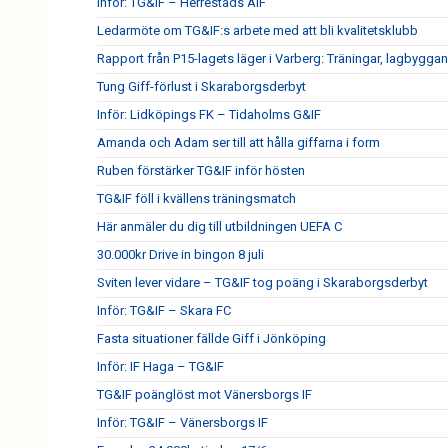
Inför: TG&IF – Herrestads AIF
Ledarmöte om TG&IF:s arbete med att bli kvalitetsklubb
Rapport från P15-lagets läger i Varberg: Träningar, lagbygga
Tung Giff-förlust i Skaraborgsderbyt
Inför: Lidköpings FK – Tidaholms G&IF
Amanda och Adam ser till att hålla giffarna i form
Ruben förstärker TG&IF inför hösten
TG&IF föll i kvällens träningsmatch
Här anmäler du dig till utbildningen UEFA C
30.000kr Drive in bingon 8 juli
Sviten lever vidare – TG&IF tog poäng i Skaraborgsderbyt
Inför: TG&IF – Skara FC
Fasta situationer fällde Giff i Jönköping
Inför: IF Haga – TG&IF
TG&IF poänglöst mot Vänersborgs IF
Inför: TG&IF – Vänersborgs IF