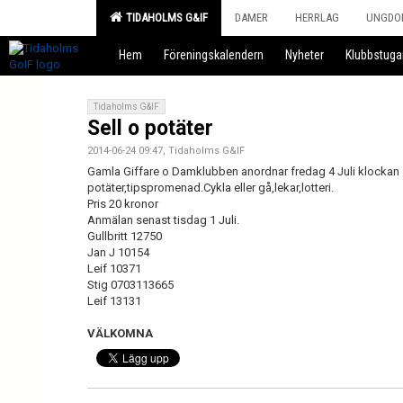
TIDAHOLMS G&IF
DAMER
HERRLAG
UNGDO
Hem
Föreningskalendern
Nyheter
Klubbstuga
Tidaholms G&IF
Sell o potäter
2014-06-24 09:47, Tidaholms G&IF
Gamla Giffare o Damklubben anordnar fredag 4 Juli klockan
potäter,tipspromenad.Cykla eller gå,lekar,lotteri.
Pris 20 kronor
Anmälan senast tisdag 1 Juli.
Gullbritt 12750
Jan J 10154
Leif 10371
Stig 0703113665
Leif 13131
VÄLKOMNA