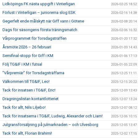
Lidköpings FK nästa uppgift i Vinterligan
2026-02-25 18:52
Förlust i Vinterligan – juniorerna slog ESK
2026-02-16 14:38
Gegerfelt ende målskytt när Giff vann i Götene
2026-02-08 20:14
Dags för säsongens första träningsmatch
2026-02-06 16:32
Vårprogrammet för Torsdagsträffen
2026-01-20 17:32
Årsmöte 2026 – 26 februari
2026-01-09 14:43
Semifinal-stopp för Giff i KM
2026-01-06 17:13
Följ TG&IF i KM i futsal
2026-01-05 22:09
”Vårpremiär” för Torsdagsträffarna
2025-12-25 11:11
Välkommen till TG&IF, Leo!
2025-12-15 20:22
Tack för insatsen i TG&IF, Eric!
2025-12-09 13:43
Dragningslistan kontantlotteriet
2025-12-07 13:24
Tack för allt, Nils Liljebo!
2025-12-07 08:12
Tack för insatserna i TG&IF, Ludwig, Alexander och Liam!
2025-12-06 10:15
Julgransförsäljning på julmarknaden – och Ulvesborg
2025-12-05 13:47
Tack för allt, Florian Brahimi!
2025-12-02 17:15