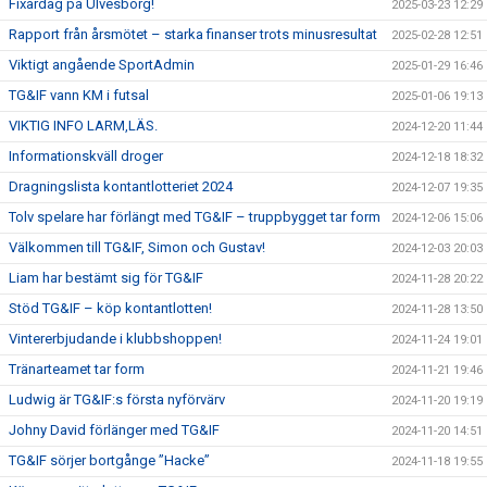
Fixardag på Ulvesborg!
2025-03-23 12:29
Rapport från årsmötet – starka finanser trots minusresultat
2025-02-28 12:51
Viktigt angående SportAdmin
2025-01-29 16:46
TG&IF vann KM i futsal
2025-01-06 19:13
VIKTIG INFO LARM,LÄS.
2024-12-20 11:44
Informationskväll droger
2024-12-18 18:32
Dragningslista kontantlotteriet 2024
2024-12-07 19:35
Tolv spelare har förlängt med TG&IF – truppbygget tar form
2024-12-06 15:06
Välkommen till TG&IF, Simon och Gustav!
2024-12-03 20:03
Liam har bestämt sig för TG&IF
2024-11-28 20:22
Stöd TG&IF – köp kontantlotten!
2024-11-28 13:50
Vintererbjudande i klubbshoppen!
2024-11-24 19:01
Tränarteamet tar form
2024-11-21 19:46
Ludwig är TG&IF:s första nyförvärv
2024-11-20 19:19
Johny David förlänger med TG&IF
2024-11-20 14:51
TG&IF sörjer bortgånge ”Hacke”
2024-11-18 19:55