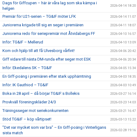
Dags för Giffcupen – här är våra lag som ska kämpa i
2026-04-14 18:20
helgen
Premiär för U21-serien – TG&IF möter LFK
2026-04-14 11:07
Juniorerna krigade till sig en seger i premiären
2026-04-11 18:07
Juniorerna redo för seriepremiär mot Åtvidabergs FF
2026-04-10 16:57
Inför: TG&IF – Mellerud
2026-04-10 13:09
Kom och hjälp till att få Ulvesborg vårfint!
2026-04-06 20:42
Giff vidare till nästa DM-runda efter seger mot ESK
2026-04-06 20:34
Inför: Ekedalens SK – TG&IF
2026-04-05 15:34
En Giff-poäng i premiären efter stark upphämtning
2026-04-03 18:35
Inför: IK Gauthiod – TG&IF
2026-04-03 10:49
Boka in 28 april – då börjar TG&IF:s Bollekis
2026-03-27 16:14
Provkväll föreningskläder 24/3
2026-03-23 14:03
Träningsseger mot seriekonkurrenten
2026-03-21 16:47
Stöd TG&IF – köp vårtipset!
2026-03-13 15:22
”Det var mycket som var bra” – En Giff-poäng i Vinterligans
2026-02-28 19:16
sista match