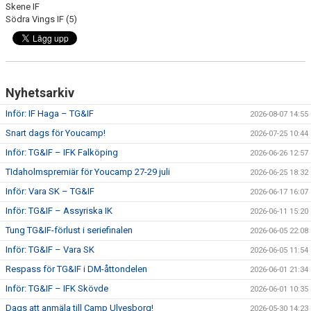
Skene IF
Södra Vings IF (5)
Nyhetsarkiv
Inför: IF Haga – TG&IF
2026-08-07 14:55
Snart dags för Youcamp!
2026-07-25 10:44
Inför: TG&IF – IFK Falköping
2026-06-26 12:57
TIdaholmspremiär för Youcamp 27-29 juli
2026-06-25 18:32
Inför: Vara SK – TG&IF
2026-06-17 16:07
Inför: TG&IF – Assyriska IK
2026-06-11 15:20
Tung TG&IF-förlust i seriefinalen
2026-06-05 22:08
Inför: TG&IF – Vara SK
2026-06-05 11:54
Respass för TG&IF i DM-åttondelen
2026-06-01 21:34
Inför: TG&IF – IFK Skövde
2026-06-01 10:35
Dags att anmäla till Camp Ulvesborg!
2026-05-30 14:23