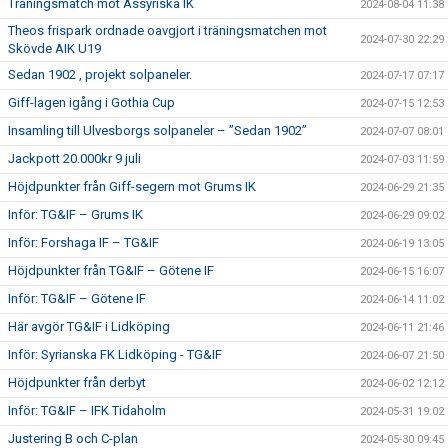
Träningsmatch mot Assyriska IK
2024-08-04 11:38
Theos frispark ordnade oavgjort i träningsmatchen mot
2024-07-30 22:29
Skövde AIK U19
Sedan 1902 , projekt solpaneler.
2024-07-17 07:17
Giff-lagen igång i Gothia Cup
2024-07-15 12:53
Insamling till Ulvesborgs solpaneler – ”Sedan 1902”
2024-07-07 08:01
Jackpott 20.000kr 9 juli
2024-07-03 11:59
Höjdpunkter från Giff-segern mot Grums IK
2024-06-29 21:35
Inför: TG&IF – Grums IK
2024-06-29 09:02
Inför: Forshaga IF – TG&IF
2024-06-19 13:05
Höjdpunkter från TG&IF – Götene IF
2024-06-15 16:07
Inför: TG&IF – Götene IF
2024-06-14 11:02
Här avgör TG&IF i Lidköping
2024-06-11 21:46
Inför: Syrianska FK Lidköping - TG&IF
2024-06-07 21:50
Höjdpunkter från derbyt
2024-06-02 12:12
Inför: TG&IF – IFK Tidaholm
2024-05-31 19:02
Justering B och C-plan
2024-05-30 09:45