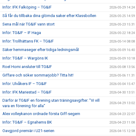
Inför: IFK Falköping – TG&IF
2026-05-29 14:24
Så får du tillbaka dina glömda saker efter Klassbollen
2026-05-25 14:59
Sena mål när TG&IF vann stort
2026-05-23 15:31
Inför: TG&IF – IF Haga
2026-05-22 18:24
Inför: Trollhättans FK – TG&IF
2026-05-14 08:08
Säker hemmaseger efter tidiga ledningsmål
2026-05-09 16:40
Inför: TG&IF – Wargöns IK
2026-05-09 10:18
Roel Homi ansluter till TG&IF
2026-05-08 13:56
Giffare och söker sommarjobb? Titta hit!
2026-05-06 11:31
Inför: Ulvåkers IF – TG&IF
2026-05-04 15:47
Inför: IFK Mariestad – TG&IF
2026-04-30 13:51
Därför är TG&IF en förening utan träningsavgifter: ”Vi vill
2026-04-29 13:02
vara en förening för alla”
Alex volleykanon ordnade första Giff-segern
2026-04-23 22:07
Inför: TG&IF – Egnahems BK
2026-04-23 11:08
Oavgjord premiär i U21-serien
2026-04-15 12:58