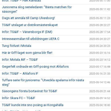
Inför: TG&IF – FBK Karlstad
2025-05-30 17:00
Juniorerna slog serieledaren: ”Bästa matchen för
2025-05-30 11:42
säsongen”
Dags att anmäla till Camp Ulvesborg!
2025-05-30 11:23
TG&IF utslaget ur distriksmästerskapet
2025-05-28 22:27
Inför: TG&IF – Vänersborgs IF (DM)
2025-05-28 17:54
Intresseanmälan till utbildningen UEFA C
2025-05-24 20:27
Tung förlust i Motala
2025-05-24 20:23
Här är Giff-laget som gärna blir fler!
2025-05-23 16:16
Inför: Motala AIF – TG&IF
2025-05-23 14:12
Gegerfelt ordnade en Giff-poäng mot Ahlafors
2025-05-17 16:48
Inför: TG&IF – Ahlafors IF
2025-05-16 21:33
Tuffare serie för juniorerna: ”Utveckla spelarna inför nästa
2025-05-14 12:46
steg”
Säsongens första bortavinst för TG&IF
2025-05-09 21:44
Inför: Skara FC – TG&IF
2025-05-09 14:52
TG&IF kunde inte sno poäng av Kongahälla
2025-05-04 18:40