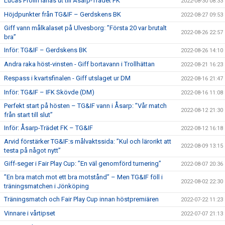
Lucas Frölin lånas ut till Åsarp-Trädet FK
2022-08-30 08:33
Höjdpunkter från TG&IF – Gerdskens BK
2022-08-27 09:53
Giff vann målkalaset på Ulvesborg: ”Första 20 var brutalt
2022-08-26 22:57
bra”
Inför: TG&IF – Gerdskens BK
2022-08-26 14:10
Andra raka höst-vinsten - Giff bortavann i Trollhättan
2022-08-21 16:23
Respass i kvartsfinalen - Giff utslaget ur DM
2022-08-16 21:47
Inför: TG&IF – IFK Skövde (DM)
2022-08-16 11:08
Perfekt start på hösten – TG&IF vann i Åsarp: ”Vår match
2022-08-12 21:30
från start till slut”
Inför: Åsarp-Trädet FK – TG&IF
2022-08-12 16:18
Arvid förstärker TG&IF:s målvaktssida: ”Kul och lärorikt att
2022-08-09 13:15
testa på något nytt”
Giff-seger i Fair Play Cup: ”En väl genomförd turnering”
2022-08-07 20:36
”En bra match mot ett bra motstånd” – Men TG&IF föll i
2022-08-02 22:30
träningsmatchen i Jönköping
Träningsmatch och Fair Play Cup innan höstpremiären
2022-07-22 11:23
Vinnare i vårtipset
2022-07-07 21:13