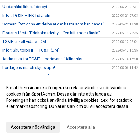
Uddamålsförlust i derbyt
2022-05-21 21:34
Inför: TG&IF – IFK Tidaholm
2022-05-21 07:03
Sörman: ”Att vinna ett derby är det bästa som kan hända”
2022-05-20 17:28
Florians första Tidaholmsderby – ”en kittlande känsla”
2022-05-19 20:35
TG&IF enkelt vidare i DM
2022-05-17 22:04
Inför: Skultorps IF – TG&IF (DM)
2022-05-17 10:35
Andra raka för TG&IF – bortavann i Allingsås
2022-05-14 17:50
Lördagens match skjuts upp!
2022-05-06 14:42
Äntligen Bilbingon drar igång – premiär 10 maj!
2022-05-06 13:02
Dubbla Giff-segrar i inledningen av U-lagsserien
2022-05-04 16:34
För att hemsidan ska fungera korrekt använder vi nödvändiga
Glädje och jubel - stort bildspel från Giffcupens avgörande
cookies från SportAdmin. Dessa går inte att stänga av.
2022-05-01 21:34
Föreningen kan också använda frivilliga cookies, t.ex. för statistik
Full fart även andra helgen av Giffcupen - se bilderna här!
2022-04-30 15:23
eller marknadsföring. Du väljer själv om du vill acceptera dessa.
Första matchen på Ulvesborg – årets första trepoängare
2022-04-29 21:44
Anpassa dina val
Inför: TG&IF – Åsarp-Trädet FK
2022-04-29 10:02
Acceptera nödvändiga
Acceptera alla
Hemmapremiär på riktigt – Åsarp-Trädet kommer till
2022-04-24 15:56
Ulvesborg