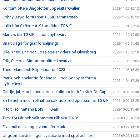
Kontantlotteri/Bingolotter uppesittarkvällen
2022-11-25 10:12
Johny David förstärker TG&IF:s tränarstab
2022-11-22 10:32
Julin från Skövde AIK förstärker TG&IF
2022-11-21 21:24
Marcus blir TG&IF:s andra nyförvärv
2022-11-17 19:55
Snart dags för granförsäljning!
2022-11-16 21:42
Olle, Theo, Eric och Jose spelar vidare på Ulvesborg
2022-11-10 08:10
Erik, Olle och Simon fortsätter i svartvitt
2022-11-08 07:05
Theo, Måns och Filip klara för 2023
2022-11-06 13:39
Patrik och spelartrio förlänger – och Sonny är första
2022-11-04 17:30
nyförvärvet
Glädje, jubel och medaljer - se bildspelet från Kick On Cup
2022-10-02 20:48
En femetta mot Trollhättan säkrade tredjeplatsen för TG&IF
2022-10-02 18:25
Inför: Trollhättans BoIS – TG&IF
2022-10-02 11:40
Tack för i år och välkommen tillbaka 2023!
2022-09-28 10:53
Elva mål när U-laget vann fjärde raka
2022-09-27 14:28
Ungdomsavdelningen avslutade med spel och lek
2022-09-27 14:22