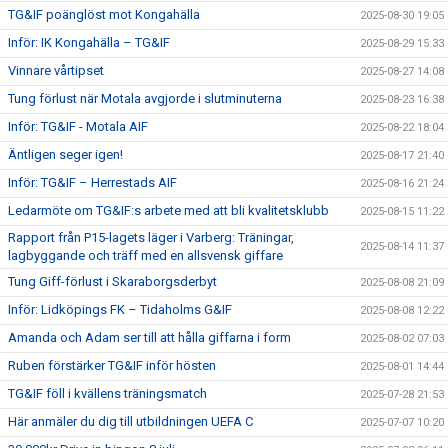
TG&IF poänglöst mot Kongahälla
2025-08-30 19:05
Inför: IK Kongahälla – TG&IF
2025-08-29 15:33
Vinnare vårtipset
2025-08-27 14:08
Tung förlust när Motala avgjorde i slutminuterna
2025-08-23 16:38
Inför: TG&IF - Motala AIF
2025-08-22 18:04
Äntligen seger igen!
2025-08-17 21:40
Inför: TG&IF – Herrestads AIF
2025-08-16 21:24
Ledarmöte om TG&IF:s arbete med att bli kvalitetsklubb
2025-08-15 11:22
Rapport från P15-lagets läger i Varberg: Träningar,
2025-08-14 11:37
lagbyggande och träff med en allsvensk giffare
Tung Giff-förlust i Skaraborgsderbyt
2025-08-08 21:09
Inför: Lidköpings FK – Tidaholms G&IF
2025-08-08 12:22
Amanda och Adam ser till att hålla giffarna i form
2025-08-02 07:03
Ruben förstärker TG&IF inför hösten
2025-08-01 14:44
TG&IF föll i kvällens träningsmatch
2025-07-28 21:53
Här anmäler du dig till utbildningen UEFA C
2025-07-07 10:20