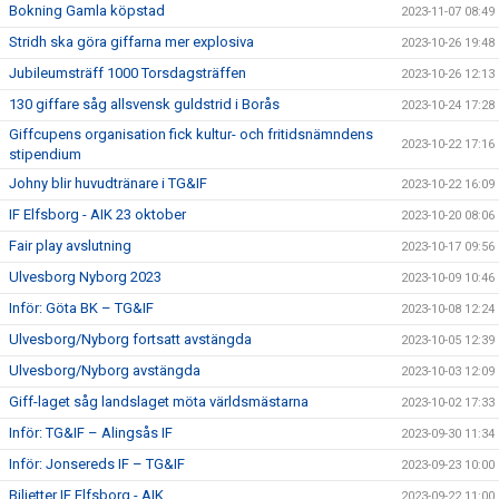
Bokning Gamla köpstad
2023-11-07 08:49
Stridh ska göra giffarna mer explosiva
2023-10-26 19:48
Jubileumsträff 1000 Torsdagsträffen
2023-10-26 12:13
130 giffare såg allsvensk guldstrid i Borås
2023-10-24 17:28
Giffcupens organisation fick kultur- och fritidsnämndens
2023-10-22 17:16
stipendium
Johny blir huvudtränare i TG&IF
2023-10-22 16:09
IF Elfsborg - AIK 23 oktober
2023-10-20 08:06
Fair play avslutning
2023-10-17 09:56
Ulvesborg Nyborg 2023
2023-10-09 10:46
Inför: Göta BK – TG&IF
2023-10-08 12:24
Ulvesborg/Nyborg fortsatt avstängda
2023-10-05 12:39
Ulvesborg/Nyborg avstängda
2023-10-03 12:09
Giff-laget såg landslaget möta världsmästarna
2023-10-02 17:33
Inför: TG&IF – Alingsås IF
2023-09-30 11:34
Inför: Jonsereds IF – TG&IF
2023-09-23 10:00
Biljetter IF Elfsborg - AIK
2023-09-22 11:00