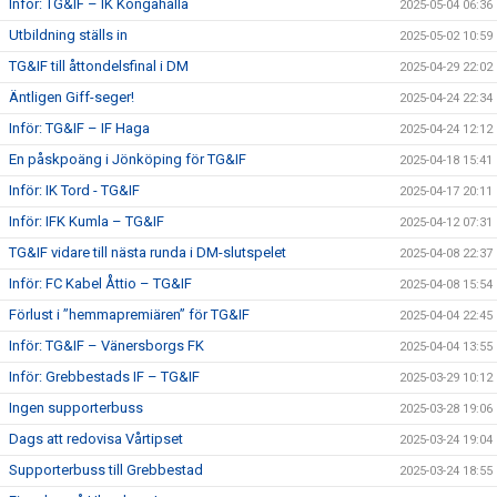
Inför: TG&IF – IK Kongahälla
2025-05-04 06:36
Utbildning ställs in
2025-05-02 10:59
TG&IF till åttondelsfinal i DM
2025-04-29 22:02
Äntligen Giff-seger!
2025-04-24 22:34
Inför: TG&IF – IF Haga
2025-04-24 12:12
En påskpoäng i Jönköping för TG&IF
2025-04-18 15:41
Inför: IK Tord - TG&IF
2025-04-17 20:11
Inför: IFK Kumla – TG&IF
2025-04-12 07:31
TG&IF vidare till nästa runda i DM-slutspelet
2025-04-08 22:37
Inför: FC Kabel Åttio – TG&IF
2025-04-08 15:54
Förlust i ”hemmapremiären” för TG&IF
2025-04-04 22:45
Inför: TG&IF – Vänersborgs FK
2025-04-04 13:55
Inför: Grebbestads IF – TG&IF
2025-03-29 10:12
Ingen supporterbuss
2025-03-28 19:06
Dags att redovisa Vårtipset
2025-03-24 19:04
Supporterbuss till Grebbestad
2025-03-24 18:55