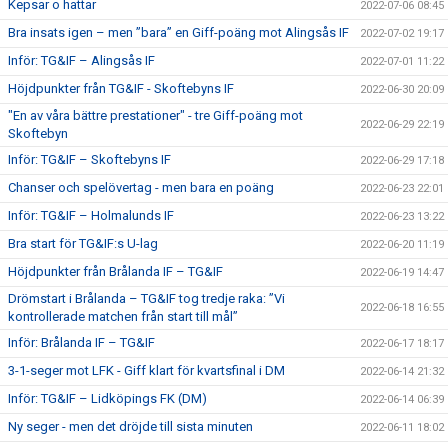
Kepsar o hattar
2022-07-06 08:45
Bra insats igen – men ”bara” en Giff-poäng mot Alingsås IF
2022-07-02 19:17
Inför: TG&IF – Alingsås IF
2022-07-01 11:22
Höjdpunkter från TG&IF - Skoftebyns IF
2022-06-30 20:09
"En av våra bättre prestationer" - tre Giff-poäng mot
2022-06-29 22:19
Skoftebyn
Inför: TG&IF – Skoftebyns IF
2022-06-29 17:18
Chanser och spelövertag - men bara en poäng
2022-06-23 22:01
Inför: TG&IF – Holmalunds IF
2022-06-23 13:22
Bra start för TG&IF:s U-lag
2022-06-20 11:19
Höjdpunkter från Brålanda IF – TG&IF
2022-06-19 14:47
Drömstart i Brålanda – TG&IF tog tredje raka: ”Vi
2022-06-18 16:55
kontrollerade matchen från start till mål”
Inför: Brålanda IF – TG&IF
2022-06-17 18:17
3-1-seger mot LFK - Giff klart för kvartsfinal i DM
2022-06-14 21:32
Inför: TG&IF – Lidköpings FK (DM)
2022-06-14 06:39
Ny seger - men det dröjde till sista minuten
2022-06-11 18:02