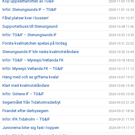
Köp uppesittarlotten av TG&IF
2024-11-05 13:30
Inför: Stenungsunds IF – TG&IF
2024-11-01 16:34
Fåtal platser kvar i bussen!
2024-11-01 10:37
Supporterbuss till Stenungsund
2024-10-28 11:06
Inför: TG&IF – Stenungsunds IF
2024-10-25 13:33
Första kvalmatchen spelas på lördag
2024-10-21 22:02
Stenungsunds IF blir nästa kvalmotståndare
2024-10-20 16:49
Inför: TG&IF – Myresjö/Vetlanda FK
2024-10-18 18:02
Inför: Myresjö-Vetlanda FK – TG&IF
2024-10-12 11:12
Häng med och se giffarna kvala!
2024-10-07 19:57
Klart med kvalmotståndare
2024-10-06 15:40
Inför: Götene IF – TG&IF
2024-10-05 10:50
Segermålet från Tidaholmsderbyt
2024-09-23 21:29
Firandet efter derbysegern
2024-09-21 18:56
Inför: IFK Tidaholm – TG&IF
2024-09-21 11:09
Juniorerna biter sig fast i toppen
2024-09-19 17:17