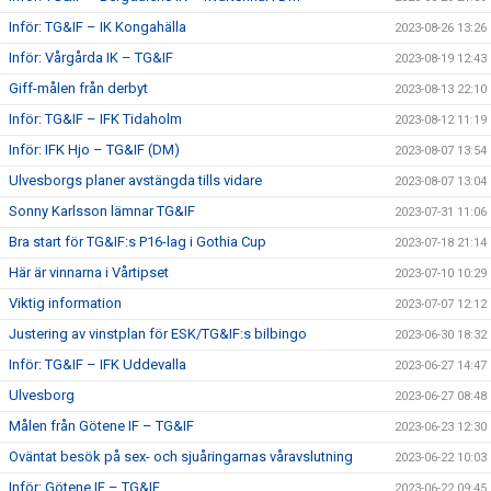
Inför: TG&IF – IK Kongahälla
2023-08-26 13:26
Inför: Vårgårda IK – TG&IF
2023-08-19 12:43
Giff-målen från derbyt
2023-08-13 22:10
Inför: TG&IF – IFK Tidaholm
2023-08-12 11:19
Inför: IFK Hjo – TG&IF (DM)
2023-08-07 13:54
Ulvesborgs planer avstängda tills vidare
2023-08-07 13:04
Sonny Karlsson lämnar TG&IF
2023-07-31 11:06
Bra start för TG&IF:s P16-lag i Gothia Cup
2023-07-18 21:14
Här är vinnarna i Vårtipset
2023-07-10 10:29
Viktig information
2023-07-07 12:12
Justering av vinstplan för ESK/TG&IF:s bilbingo
2023-06-30 18:32
Inför: TG&IF – IFK Uddevalla
2023-06-27 14:47
Ulvesborg
2023-06-27 08:48
Målen från Götene IF – TG&IF
2023-06-23 12:30
Oväntat besök på sex- och sjuåringarnas våravslutning
2023-06-22 10:03
Inför: Götene IF – TG&IF
2023-06-22 09:45