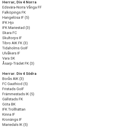
Herrar, Div 4 Norra
Edsvära-Norra Vånga FF
CUPER ARBETSBESKRIVNING
Falköpings FK
Hangelösa IF (5)
IFK Hjo
PLANSCHEMA
IFK Mariestad (3)
Skara FC
Skultorps IF
Tibro AIK FK (3)
Tidaholms GoIF
Ulvåkers IF
Vara SK
Åsarp-Trädet FK (3)
Herrar. Div 4 Södra
Borås AIK (3)
FC Gauthiod (5)
Fristads GoIF
Främmestads IK (5)
Gällstads FK
Göta BK
IFK Trollhättan
Kinna IF
Kronängs IF
Mariedals IK (5)