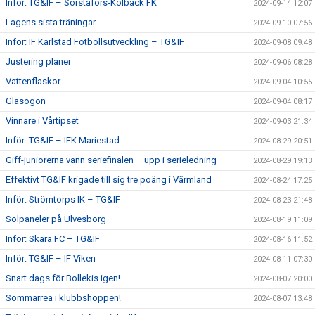
Inför: TG&IF – Sörstafors-Kolbäck FK
2024-09-14 12:07
Lagens sista träningar
2024-09-10 07:56
Inför: IF Karlstad Fotbollsutveckling – TG&IF
2024-09-08 09:48
Justering planer
2024-09-06 08:28
Vattenflaskor
2024-09-04 10:55
Glasögon
2024-09-04 08:17
Vinnare i Vårtipset
2024-09-03 21:34
Inför: TG&IF – IFK Mariestad
2024-08-29 20:51
Giff-juniorerna vann seriefinalen – upp i serieledning
2024-08-29 19:13
Effektivt TG&IF krigade till sig tre poäng i Värmland
2024-08-24 17:25
Inför: Strömtorps IK – TG&IF
2024-08-23 21:48
Solpaneler på Ulvesborg
2024-08-19 11:09
Inför: Skara FC – TG&IF
2024-08-16 11:52
Inför: TG&IF – IF Viken
2024-08-11 07:30
Snart dags för Bollekis igen!
2024-08-07 20:00
Sommarrea i klubbshoppen!
2024-08-07 13:48