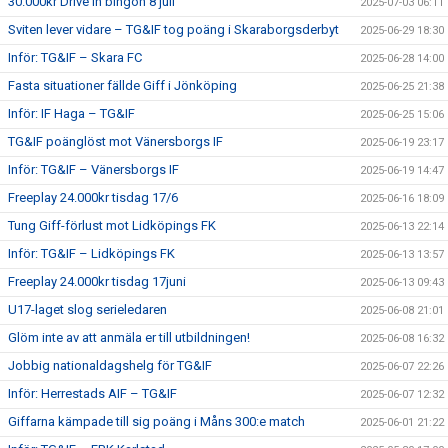
30.000kr Drive in bingon 8 juli
2025-07-03 06:11
Sviten lever vidare – TG&IF tog poäng i Skaraborgsderbyt
2025-06-29 18:30
Inför: TG&IF – Skara FC
2025-06-28 14:00
Fasta situationer fällde Giff i Jönköping
2025-06-25 21:38
Inför: IF Haga – TG&IF
2025-06-25 15:06
TG&IF poänglöst mot Vänersborgs IF
2025-06-19 23:17
Inför: TG&IF – Vänersborgs IF
2025-06-19 14:47
Freeplay 24.000kr tisdag 17/6
2025-06-16 18:09
Tung Giff-förlust mot Lidköpings FK
2025-06-13 22:14
Inför: TG&IF – Lidköpings FK
2025-06-13 13:57
Freeplay 24.000kr tisdag 17juni
2025-06-13 09:43
U17-laget slog serieledaren
2025-06-08 21:01
Glöm inte av att anmäla er till utbildningen!
2025-06-08 16:32
Jobbig nationaldagshelg för TG&IF
2025-06-07 22:26
Inför: Herrestads AIF – TG&IF
2025-06-07 12:32
Giffarna kämpade till sig poäng i Måns 300:e match
2025-06-01 21:22