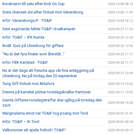
Kioskvaror till salu efter Kick On Cup
2025-10-08 08:19
Sista chansen ute efter förlust mot Vänersborg
2025-10-06 17:09
Inför: Vänersborgs IF - TG&IF
2025-10-03 18:12
Sent avgörande fällde TG&IF i kvalkampen
2025-09-27 17:29
Inför: TG&IF – IFK Kumla
2025-09-26 12:59
Ikväll: Quiz på Ulvesborg för giffare
2025-09-26 12:56
”Nu är det fyra finaler som återstår...”
2025-09-20 17:17
Inför: FBK Karlstad - TG&IF
2025-09-20 11:17
Nu är det dags att fräscha upp vår fina anläggning på
2025-09-15 10:09
Ulvesborg. Nu på lördag den 20 september
Tung Giff-förlust mot Ahlafors
2025-09-14 19:02
Dennis på kansliet jobbar torsdagskvällar framöver.
2025-09-11 10:05
Gamla Giffares torsdagsträffar drar igång på torsdag den
2025-09-08 15:00
25/9
Marginalerna emot när TG&IF tog poäng mot Tord
2025-09-05 21:41
Inför: TG&IF – IK Tord
2025-09-05 08:18
Välkommen att spela fotboll i TG&IF!
2025-09-03 09:17