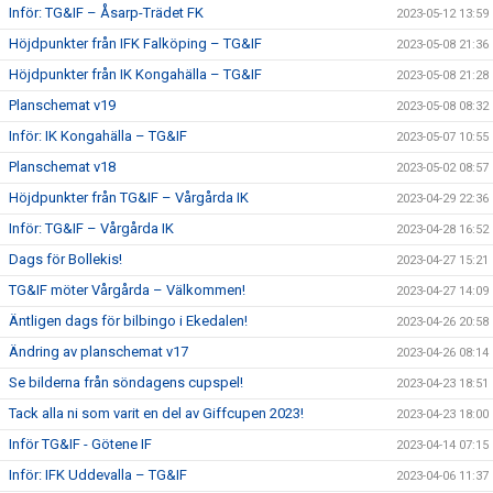
Inför: TG&IF – Åsarp-Trädet FK
2023-05-12 13:59
Höjdpunkter från IFK Falköping – TG&IF
2023-05-08 21:36
Höjdpunkter från IK Kongahälla – TG&IF
2023-05-08 21:28
Planschemat v19
2023-05-08 08:32
Inför: IK Kongahälla – TG&IF
2023-05-07 10:55
Planschemat v18
2023-05-02 08:57
Höjdpunkter från TG&IF – Vårgårda IK
2023-04-29 22:36
Inför: TG&IF – Vårgårda IK
2023-04-28 16:52
Dags för Bollekis!
2023-04-27 15:21
TG&IF möter Vårgårda – Välkommen!
2023-04-27 14:09
Äntligen dags för bilbingo i Ekedalen!
2023-04-26 20:58
Ändring av planschemat v17
2023-04-26 08:14
Se bilderna från söndagens cupspel!
2023-04-23 18:51
Tack alla ni som varit en del av Giffcupen 2023!
2023-04-23 18:00
Inför TG&IF - Götene IF
2023-04-14 07:15
Inför: IFK Uddevalla – TG&IF
2023-04-06 11:37