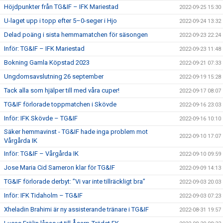
Höjdpunkter från TG&IF – IFK Mariestad
2022-09-25 15:30
U-laget upp i topp efter 5–0-seger i Hjo
2022-09-24 13:32
Delad poäng i sista hemmamatchen för säsongen
2022-09-23 22:24
Inför: TG&IF – IFK Mariestad
2022-09-23 11:48
Bokning Gamla Köpstad 2023
2022-09-21 07:33
Ungdomsavslutning 26 september
2022-09-19 15:28
Tack alla som hjälper till med våra cuper!
2022-09-17 08:07
TG&IF förlorade toppmatchen i Skövde
2022-09-16 23:03
Inför: IFK Skövde – TG&IF
2022-09-16 10:10
Säker hemmavinst - TG&IF hade inga problem mot
2022-09-10 17:07
Vårgårda IK
Inför: TG&IF – Vårgårda IK
2022-09-10 09:59
Jose Maria Cid Sameron klar för TG&IF
2022-09-09 14:13
TG&IF förlorade derbyt: ”Vi var inte tillräckligt bra”
2022-09-03 20:03
Inför: IFK Tidaholm – TG&IF
2022-09-03 07:23
Xheladin Brahimi är ny assisterande tränare i TG&IF
2022-08-31 19:57