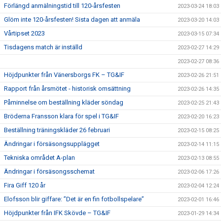
Förlängd anmälningstid till 120-årsfesten
2023-03-24 18:03
Glöm inte 120-årsfesten! Sista dagen att anmäla
2023-03-20 14:03
Vårtipset 2023
2023-03-15 07:34
Tisdagens match är inställd
2023-02-27 14:29
2023-02-27 08:36
Höjdpunkter från Vänersborgs FK – TG&IF
2023-02-26 21:51
Rapport från årsmötet - historisk omsättning
2023-02-26 14:35
Påminnelse om beställning kläder söndag
2023-02-25 21:43
Bröderna Fransson klara för spel i TG&IF
2023-02-20 16:23
Beställning träningskläder 26 februari
2023-02-15 08:25
Ändringar i försäsongsupplägget
2023-02-14 11:15
Tekniska området A-plan
2023-02-13 08:55
Ändringar i försäsongsschemat
2023-02-06 17:26
Fira Giff 120 år
2023-02-04 12:24
Elofsson blir giffare: ”Det är en fin fotbollspelare”
2023-02-01 16:46
Höjdpunkter från IFK Skövde – TG&IF
2023-01-29 14:34