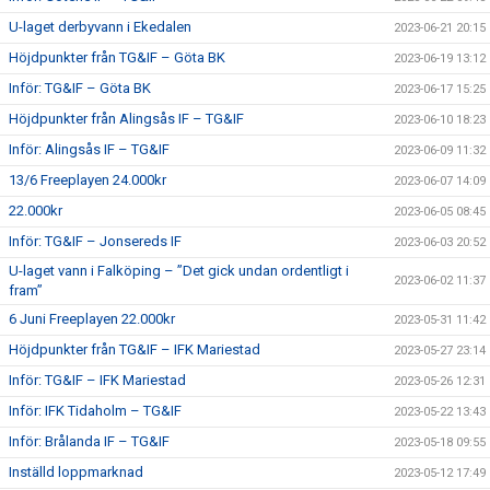
U-laget derbyvann i Ekedalen
2023-06-21 20:15
Höjdpunkter från TG&IF – Göta BK
2023-06-19 13:12
Inför: TG&IF – Göta BK
2023-06-17 15:25
Höjdpunkter från Alingsås IF – TG&IF
2023-06-10 18:23
Inför: Alingsås IF – TG&IF
2023-06-09 11:32
13/6 Freeplayen 24.000kr
2023-06-07 14:09
22.000kr
2023-06-05 08:45
Inför: TG&IF – Jonsereds IF
2023-06-03 20:52
U-laget vann i Falköping – ”Det gick undan ordentligt i
2023-06-02 11:37
fram”
6 Juni Freeplayen 22.000kr
2023-05-31 11:42
Höjdpunkter från TG&IF – IFK Mariestad
2023-05-27 23:14
Inför: TG&IF – IFK Mariestad
2023-05-26 12:31
Inför: IFK Tidaholm – TG&IF
2023-05-22 13:43
Inför: Brålanda IF – TG&IF
2023-05-18 09:55
Inställd loppmarknad
2023-05-12 17:49