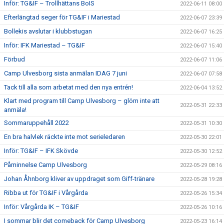
Inför: TG&IF – Trollhättans BoIS
2022-06-11 08:00
Efterlängtad seger för TG&IF i Mariestad
2022-06-07 23:39
Bollekis avslutar i klubbstugan
2022-06-07 16:25
Inför: IFK Mariestad – TG&IF
2022-06-07 15:40
Förbud
2022-06-07 11:06
Camp Ulvesborg sista anmälan IDAG 7 juni
2022-06-07 07:58
Tack till alla som arbetat med den nya entrén!
2022-06-04 13:52
Klart med program till Camp Ulvesborg – glöm inte att
2022-05-31 22:33
anmäla!
Sommaruppehåll 2022
2022-05-31 10:30
En bra halvlek räckte inte mot serieledaren
2022-05-30 22:01
Inför: TG&IF – IFK Skövde
2022-05-30 12:52
Påminnelse Camp Ulvesborg
2022-05-29 08:16
Johan Åhnborg kliver av uppdraget som Giff-tränare
2022-05-28 19:28
Ribba ut för TG&IF i Vårgårda
2022-05-26 15:34
Inför: Vårgårda IK – TG&IF
2022-05-26 10:16
I sommar blir det comeback för Camp Ulvesborg
2022-05-23 16:14