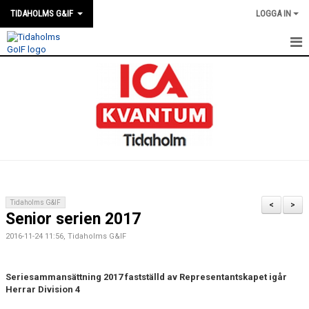
TIDAHOLMS G&IF
LOGGA IN
HEM
FÖRENINGSKALENDERN
NYHETER
KLUBBSTUGAN
KONTAKT
Tidaholms G&IF
<
>
Senior serien 2017
FÖRENINGEN
2016-11-24 11:56, Tidaholms G&IF
SOUVENIRER
Seriesammansättning 2017 fastställd av Representantskapet igår
GAMLA GIFFS TORSDAGSTRÄFFAR
Herrar Division 4
MATCHER