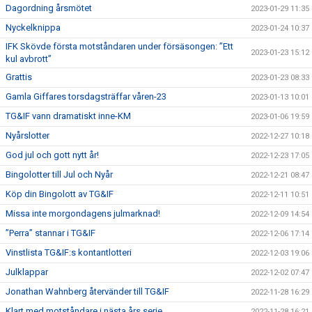
Dagordning årsmötet
2023-01-29 11:35
Nyckelknippa
2023-01-24 10:37
IFK Skövde första motståndaren under försäsongen: ”Ett
2023-01-23 15:12
kul avbrott”
Grattis
2023-01-23 08:33
Gamla Giffares torsdagsträffar våren-23
2023-01-13 10:01
TG&IF vann dramatiskt inne-KM
2023-01-06 19:59
Nyårslotter
2022-12-27 10:18
God jul och gott nytt år!
2022-12-23 17:05
Bingolotter till Jul och Nyår
2022-12-21 08:47
Köp din Bingolott av TG&IF
2022-12-11 10:51
Missa inte morgondagens julmarknad!
2022-12-09 14:54
”Perra” stannar i TG&IF
2022-12-06 17:14
Vinstlista TG&IF:s kontantlotteri
2022-12-03 19:06
Julklappar
2022-12-02 07:47
Jonathan Wahnberg återvänder till TG&IF
2022-11-28 16:29
Klart med motståndare i nästa års serie
2022-11-28 16:21