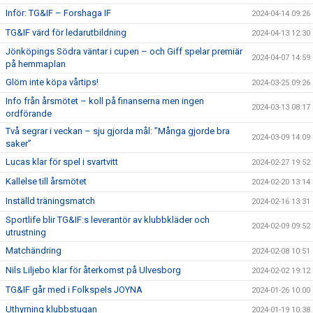
Inför: TG&IF – Forshaga IF
2024-04-14 09:26
TG&IF värd för ledarutbildning
2024-04-13 12:30
Jönköpings Södra väntar i cupen – och Giff spelar premiär
2024-04-07 14:59
på hemmaplan
Glöm inte köpa vårtips!
2024-03-25 09:26
Info från årsmötet – koll på finanserna men ingen
2024-03-13 08:17
ordförande
Två segrar i veckan – sju gjorda mål: ”Många gjorde bra
2024-03-09 14:09
saker”
Lucas klar för spel i svartvitt
2024-02-27 19:52
Kallelse till årsmötet
2024-02-20 13:14
Inställd träningsmatch
2024-02-16 13:31
Sportlife blir TG&IF:s leverantör av klubbkläder och
2024-02-09 09:52
utrustning
Matchändring
2024-02-08 10:51
Nils Liljebo klar för återkomst på Ulvesborg
2024-02-02 19:12
TG&IF går med i Folkspels JOYNA
2024-01-26 10:00
Uthyrning klubbstugan
2024-01-19 10:38