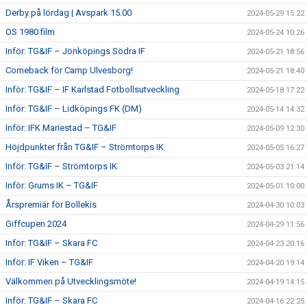
Derby på lördag | Avspark 15.00
2024-05-29 15:22
OS 1980 film
2024-05-24 10:26
Inför: TG&IF – Jönköpings Södra IF
2024-05-21 18:56
Comeback för Camp Ulvesborg!
2024-05-21 18:40
Inför: TG&IF – IF Karlstad Fotbollsutveckling
2024-05-18 17:22
Inför: TG&IF – Lidköpings FK (DM)
2024-05-14 14:32
Inför: IFK Mariestad – TG&IF
2024-05-09 12:30
Höjdpunkter från TG&IF – Strömtorps IK
2024-05-05 16:27
Inför: TG&IF – Strömtorps IK
2024-05-03 21:14
Inför: Grums IK – TG&IF
2024-05-01 10:00
Årspremiär för Bollekis
2024-04-30 10:03
Giffcupen 2024
2024-04-29 11:56
Inför: TG&IF – Skara FC
2024-04-23 20:16
Inför: IF Viken – TG&IF
2024-04-20 19:14
Välkommen på Utvecklingsmöte!
2024-04-19 14:15
Inför: TG&IF – Skara FC
2024-04-16 22:25