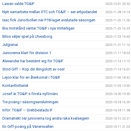
Lawan valde TG&IF
2025-12-01 20:50
Nytt samarbete mellan STC och TG&IF – ser erbjudandet
2025-11-28 14:14
Isac fick Junorbollen när P18-laget avslutade säsongen
2025-11-26 11:06
Bra motstånd väntar TG&IF i nya Vinterligan
2025-11-25 16:33
Bilos väljer spel på Ulvesborg
2025-11-23 14:40
Julgranar
2025-11-21 11:16
Juniorerna klart för division 1
2025-11-17 18:53
Alexander har bestämt sig för TG&IF
2025-11-14 17:15
Stöd Giff – Köp din Bingolott av oss!
2025-11-14 16:01
Lejon klar för en återkomst i TG&IF
2025-11-06 18:42
Kontantlotteriet
2025-11-03 13:00
Josef är TG&IF:s första nyförvärv
2025-10-30 19:30
Tre poäng i säsongsavslutningen
2025-10-18 16:30
Inför: TG&IF – Grebbestads IF
2025-10-18 11:38
Dramatiskt när juniorerna tog andra raka kvalsegern
2025-10-15 22:21
En Giff-poäng på Vänersvallen
2025-10-11 21:03