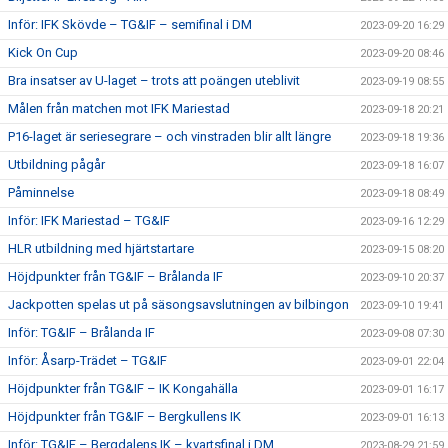
Inför: IFK Skövde – TG&IF – semifinal i DM
2023-09-20 16:29
Kick On Cup
2023-09-20 08:46
Bra insatser av U-laget – trots att poängen uteblivit
2023-09-19 08:55
Målen från matchen mot IFK Mariestad
2023-09-18 20:21
P16-laget är seriesegrare – och vinstraden blir allt längre
2023-09-18 19:36
Utbildning pågår
2023-09-18 16:07
Påminnelse
2023-09-18 08:49
Inför: IFK Mariestad – TG&IF
2023-09-16 12:29
HLR utbildning med hjärtstartare
2023-09-15 08:20
Höjdpunkter från TG&IF – Brålanda IF
2023-09-10 20:37
Jackpotten spelas ut på säsongsavslutningen av bilbingon
2023-09-10 19:41
Inför: TG&IF – Brålanda IF
2023-09-08 07:30
Inför: Åsarp-Trädet – TG&IF
2023-09-01 22:04
Höjdpunkter från TG&IF – IK Kongahälla
2023-09-01 16:17
Höjdpunkter från TG&IF – Bergkullens IK
2023-09-01 16:13
Inför: TG&IF – Bergdalens IK – kvartsfinal i DM
2023-08-29 21:59