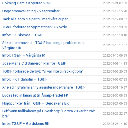
Bokning Gamla Köpstad 2023
2022-09-21 07:33
Ungdomsavslutning 26 september
2022-09-19 15:28
Tack alla som hjälper till med våra cuper!
2022-09-17 08:07
TG&IF förlorade toppmatchen i Skövde
2022-09-16 23:03
Inför: IFK Skövde – TG&IF
2022-09-16 10:10
Säker hemmavinst - TG&IF hade inga problem mot
2022-09-10 17:07
Vårgårda IK
Inför: TG&IF – Vårgårda IK
2022-09-10 09:59
Jose Maria Cid Sameron klar för TG&IF
2022-09-09 14:13
TG&IF förlorade derbyt: ”Vi var inte tillräckligt bra”
2022-09-03 20:03
Inför: IFK Tidaholm – TG&IF
2022-09-03 07:23
Xheladin Brahimi är ny assisterande tränare i TG&IF
2022-08-31 19:57
Lucas Frölin lånas ut till Åsarp-Trädet FK
2022-08-30 08:33
Höjdpunkter från TG&IF – Gerdskens BK
2022-08-27 09:53
Giff vann målkalaset på Ulvesborg: ”Första 20 var brutalt
2022-08-26 22:57
bra”
Inför: TG&IF – Gerdskens BK
2022-08-26 14:10