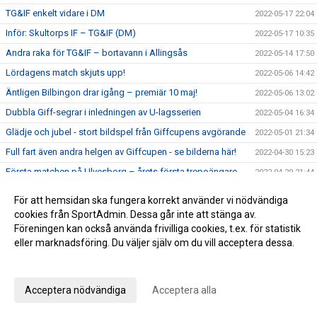
TG&IF enkelt vidare i DM
2022-05-17 22:04
Inför: Skultorps IF – TG&IF (DM)
2022-05-17 10:35
Andra raka för TG&IF – bortavann i Allingsås
2022-05-14 17:50
Lördagens match skjuts upp!
2022-05-06 14:42
Äntligen Bilbingon drar igång – premiär 10 maj!
2022-05-06 13:02
Dubbla Giff-segrar i inledningen av U-lagsserien
2022-05-04 16:34
Glädje och jubel - stort bildspel från Giffcupens avgörande
2022-05-01 21:34
Full fart även andra helgen av Giffcupen - se bilderna här!
2022-04-30 15:23
Första matchen på Ulvesborg – årets första trepoängare
2022-04-29 21:44
Inför: TG&IF – Åsarp-Trädet FK
2022-04-29 10:02
För att hemsidan ska fungera korrekt använder vi nödvändiga
Hemmapremiär på riktigt – Åsarp-Trädet kommer till
cookies från SportAdmin. Dessa går inte att stänga av.
2022-04-24 15:56
Ulvesborg
Föreningen kan också använda frivilliga cookies, t.ex. för statistik
Bilder från Giffcupens första helg
eller marknadsföring. Du väljer själv om du vill acceptera dessa.
2022-04-24 15:50
Anpassa dina val
Inför: Alingsås IF – TG&IF
2022-04-22 13:27
Sent mål räddade en poäng i hemmapremiären
2022-04-15 16:08
Acceptera nödvändiga
Acceptera alla
Inför: TG&IF – Brålanda IF
2022-04-15 11:09