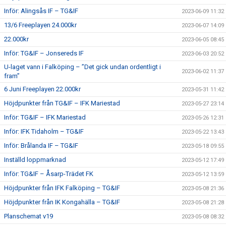
Inför: Alingsås IF – TG&IF
2023-06-09 11:32
13/6 Freeplayen 24.000kr
2023-06-07 14:09
22.000kr
2023-06-05 08:45
Inför: TG&IF – Jonsereds IF
2023-06-03 20:52
U-laget vann i Falköping – ”Det gick undan ordentligt i
2023-06-02 11:37
fram”
6 Juni Freeplayen 22.000kr
2023-05-31 11:42
Höjdpunkter från TG&IF – IFK Mariestad
2023-05-27 23:14
Inför: TG&IF – IFK Mariestad
2023-05-26 12:31
Inför: IFK Tidaholm – TG&IF
2023-05-22 13:43
Inför: Brålanda IF – TG&IF
2023-05-18 09:55
Inställd loppmarknad
2023-05-12 17:49
Inför: TG&IF – Åsarp-Trädet FK
2023-05-12 13:59
Höjdpunkter från IFK Falköping – TG&IF
2023-05-08 21:36
Höjdpunkter från IK Kongahälla – TG&IF
2023-05-08 21:28
Planschemat v19
2023-05-08 08:32