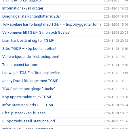
VIKTIG INFO LARM,LÄS.
2024-12-20 11:44
Informationskväll droger
2024-12-18 18:32
Dragningslista kontantlotteriet 2024
2024-12-07 19:35
Tolv spelare har förlängt med TG&IF – truppbygget tar form
2024-12-06 15:06
Välkommen till TG&IF, Simon och Gustav!
2024-12-03 20:03
Liam har bestämt sig för TG&IF
2024-11-28 20:22
Stöd TG&IF – köp kontantlotten!
2024-11-28 13:50
Vintererbjudande i klubbshoppen!
2024-11-24 19:01
Tränarteamet tar form
2024-11-21 19:46
Ludwig är TG&IF:s första nyförvärv
2024-11-20 19:19
Johny David förlänger med TG&IF
2024-11-20 14:51
TG&IF sörjer bortgånge ”Hacke”
2024-11-18 19:55
Köp uppesittarlotten av TG&IF
2024-11-05 13:30
Inför: Stenungsunds IF – TG&IF
2024-11-01 16:34
Fåtal platser kvar i bussen!
2024-11-01 10:37
Supporterbuss till Stenungsund
2024-10-28 11:06