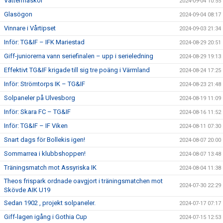
Vattenflaskor
2024-09-04 10:55
Glasögon
2024-09-04 08:17
Vinnare i Vårtipset
2024-09-03 21:34
Inför: TG&IF – IFK Mariestad
2024-08-29 20:51
Giff-juniorerna vann seriefinalen – upp i serieledning
2024-08-29 19:13
Effektivt TG&IF krigade till sig tre poäng i Värmland
2024-08-24 17:25
Inför: Strömtorps IK – TG&IF
2024-08-23 21:48
Solpaneler på Ulvesborg
2024-08-19 11:09
Inför: Skara FC – TG&IF
2024-08-16 11:52
Inför: TG&IF – IF Viken
2024-08-11 07:30
Snart dags för Bollekis igen!
2024-08-07 20:00
Sommarrea i klubbshoppen!
2024-08-07 13:48
Träningsmatch mot Assyriska IK
2024-08-04 11:38
Theos frispark ordnade oavgjort i träningsmatchen mot
2024-07-30 22:29
Skövde AIK U19
Sedan 1902 , projekt solpaneler.
2024-07-17 07:17
Giff-lagen igång i Gothia Cup
2024-07-15 12:53