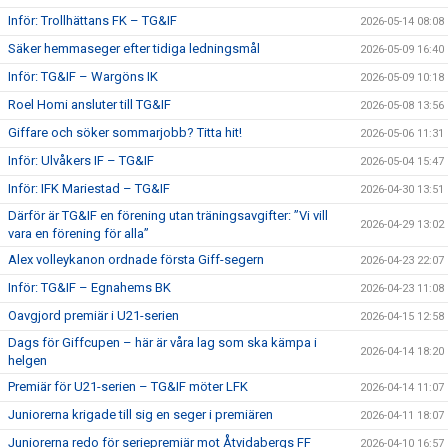
Inför: Trollhättans FK – TG&IF
2026-05-14 08:08
Säker hemmaseger efter tidiga ledningsmål
2026-05-09 16:40
Inför: TG&IF – Wargöns IK
2026-05-09 10:18
Roel Homi ansluter till TG&IF
2026-05-08 13:56
Giffare och söker sommarjobb? Titta hit!
2026-05-06 11:31
Inför: Ulvåkers IF – TG&IF
2026-05-04 15:47
Inför: IFK Mariestad – TG&IF
2026-04-30 13:51
Därför är TG&IF en förening utan träningsavgifter: ”Vi vill
2026-04-29 13:02
vara en förening för alla”
Alex volleykanon ordnade första Giff-segern
2026-04-23 22:07
Inför: TG&IF – Egnahems BK
2026-04-23 11:08
Oavgjord premiär i U21-serien
2026-04-15 12:58
Dags för Giffcupen – här är våra lag som ska kämpa i
2026-04-14 18:20
helgen
Premiär för U21-serien – TG&IF möter LFK
2026-04-14 11:07
Juniorerna krigade till sig en seger i premiären
2026-04-11 18:07
Juniorerna redo för seriepremiär mot Åtvidabergs FF
2026-04-10 16:57