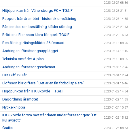
2023-02-27 08:36
Höjdpunkter från Vänersborgs FK – TG&IF
2023-02-26 21:51
Rapport från årsmötet - historisk omsättning
2023-02-26 14:35
Påminnelse om beställning kläder söndag
2023-02-25 21:43
Bröderna Fransson klara för spel i TG&IF
2023-02-20 16:23
Beställning träningskläder 26 februari
2023-02-15 08:25
Ändringar i försäsongsupplägget
2023-02-14 11:15
Tekniska området A-plan
2023-02-13 08:55
Ändringar i försäsongsschemat
2023-02-06 17:26
Fira Giff 120 år
2023-02-04 12:24
Elofsson blir giffare: ”Det är en fin fotbollspelare”
2023-02-01 16:46
Höjdpunkter från IFK Skövde – TG&IF
2023-01-29 14:34
Dagordning årsmötet
2023-01-29 11:35
Nyckelknippa
2023-01-24 10:37
IFK Skövde första motståndaren under försäsongen: ”Ett
2023-01-23 15:12
kul avbrott”
Grattis
2023-01-23 08:33