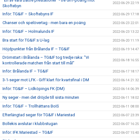
"En av våra bättre prestationer" - tre Giff-poäng mot
2022-06-29 22:19
Skoftebyn
Inför: TG&IF – Skoftebyns IF
2022-06-29 17:18
Chanser och spelövertag - men bara en poäng
2022-06-23 22:01
Inför: TG&IF – Holmalunds IF
2022-06-23 13:22
Bra start för TG&IF:s U-lag
2022-06-20 11:19
Höjdpunkter från Brålanda IF – TG&IF
2022-06-19 14:47
Drömstart i Brålanda – TG&IF tog tredje raka: ”Vi
2022-06-18 16:55
kontrollerade matchen från start till mål”
Inför: Brålanda IF – TG&IF
2022-06-17 18:17
3-1-seger mot LFK - Giff klart för kvartsfinal i DM
2022-06-14 21:32
Inför: TG&IF – Lidköpings FK (DM)
2022-06-14 06:39
Ny seger - men det dröjde till sista minuten
2022-06-11 18:02
Inför: TG&IF – Trollhättans BoIS
2022-06-11 08:00
Efterlängtad seger för TG&IF i Mariestad
2022-06-07 23:39
Bollekis avslutar i klubbstugan
2022-06-07 16:25
Inför: IFK Mariestad – TG&IF
2022-06-07 15:40