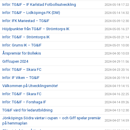
Inför: TG&IF – IF Karlstad Fotbollsutveckling
2024-05-18 17:22
Inför: TG&IF – Lidköpings FK (DM)
2024-05-14 14:32
Inför: IFK Mariestad – TG&IF
2024-05-09 12:30
Höjdpunkter från TG&IF – Strömtorps IK
2024-05-05 16:27
Inför: TG&IF – Strömtorps IK
2024-05-03 21:14
Inför: Grums IK – TG&IF
2024-05-01 10:00
Årspremiär för Bollekis
2024-04-30 10:03
Giffcupen 2024
2024-04-29 11:56
Inför: TG&IF – Skara FC
2024-04-23 20:16
Inför: IF Viken – TG&IF
2024-04-20 19:14
Välkommen på Utvecklingsmöte!
2024-04-19 14:15
Inför: TG&IF – Skara FC
2024-04-16 22:25
Inför: TG&IF – Forshaga IF
2024-04-14 09:26
TG&IF värd för ledarutbildning
2024-04-13 12:30
Jönköpings Södra väntar i cupen – och Giff spelar premiär
2024-04-07 14:59
på hemmaplan