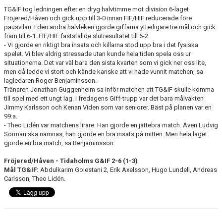
TG&IF tog ledningen efter en dryg halvtimme mot division 6-laget
Fröjered/Håven och gick upp till 3-0 innan FIF/HIF reducerade före
CUPER ARBETSBESKRIVNING
pausvilan. I den andra halvleken gjorde giffarna ytterligare tre mål och gick
fram till 6-1. FIF/HIF fastställde slutresultatet till 6-2.
PLANSCHEMA
- Vi gjorde en riktigt bra insats och killarna stod upp bra i det fysiska
spelet. Vi blev aldrig stressade utan kunde hela tiden spela oss ur
situationerna. Det var väl bara den sista kvarten som vi gick ner oss lite,
men då ledde vi stort och kände kanske att vi hade vunnit matchen, sa
lagledaren Roger Benjaminsson.
Tränaren Jonathan Guggenheim sa inför matchen att TG&IF skulle komma
till spel med ett ungt lag. I fredagens Giff-trupp var det bara målvakten
Jimmy Karlsson och Kenan Viden som var seniorer. Bäst på planen var en
99:a.
- Theo Lidén var matchens lirare. Han gjorde en jättebra match. Även Ludvig
Sörman ska nämnas, han gjorde en bra insats på mitten. Men hela laget
gjorde en bra match, sa Benjaminsson.
Fröjered/Håven - Tidaholms G&IF 2-6 (1-3)
Mål TG&IF:
Abdulkarim Golestani 2, Erik Axelsson, Hugo Lundell, Andreas
Carlsson, Theo Lidén.