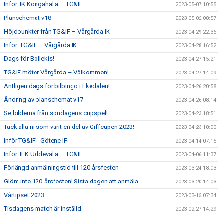
Inför: IK Kongahälla – TG&IF
2023-05-07 10:55
Planschemat v18
2023-05-02 08:57
Höjdpunkter från TG&IF – Vårgårda IK
2023-04-29 22:36
Inför: TG&IF – Vårgårda IK
2023-04-28 16:52
Dags för Bollekis!
2023-04-27 15:21
TG&IF möter Vårgårda – Välkommen!
2023-04-27 14:09
Äntligen dags för bilbingo i Ekedalen!
2023-04-26 20:58
Ändring av planschemat v17
2023-04-26 08:14
Se bilderna från söndagens cupspel!
2023-04-23 18:51
Tack alla ni som varit en del av Giffcupen 2023!
2023-04-23 18:00
Inför TG&IF - Götene IF
2023-04-14 07:15
Inför: IFK Uddevalla – TG&IF
2023-04-06 11:37
Förlängd anmälningstid till 120-årsfesten
2023-03-24 18:03
Glöm inte 120-årsfesten! Sista dagen att anmäla
2023-03-20 14:03
Vårtipset 2023
2023-03-15 07:34
Tisdagens match är inställd
2023-02-27 14:29