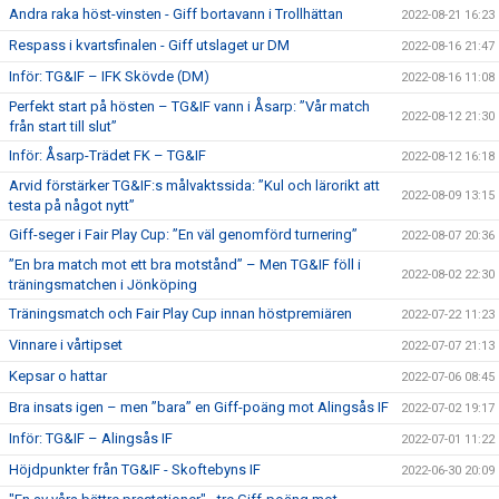
Andra raka höst-vinsten - Giff bortavann i Trollhättan
2022-08-21 16:23
Respass i kvartsfinalen - Giff utslaget ur DM
2022-08-16 21:47
Inför: TG&IF – IFK Skövde (DM)
2022-08-16 11:08
Perfekt start på hösten – TG&IF vann i Åsarp: ”Vår match
2022-08-12 21:30
från start till slut”
Inför: Åsarp-Trädet FK – TG&IF
2022-08-12 16:18
Arvid förstärker TG&IF:s målvaktssida: ”Kul och lärorikt att
2022-08-09 13:15
testa på något nytt”
Giff-seger i Fair Play Cup: ”En väl genomförd turnering”
2022-08-07 20:36
”En bra match mot ett bra motstånd” – Men TG&IF föll i
2022-08-02 22:30
träningsmatchen i Jönköping
Träningsmatch och Fair Play Cup innan höstpremiären
2022-07-22 11:23
Vinnare i vårtipset
2022-07-07 21:13
Kepsar o hattar
2022-07-06 08:45
Bra insats igen – men ”bara” en Giff-poäng mot Alingsås IF
2022-07-02 19:17
Inför: TG&IF – Alingsås IF
2022-07-01 11:22
Höjdpunkter från TG&IF - Skoftebyns IF
2022-06-30 20:09