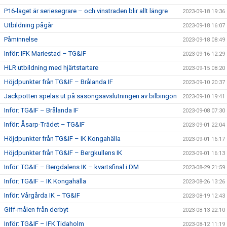
P16-laget är seriesegrare – och vinstraden blir allt längre
2023-09-18 19:36
Utbildning pågår
2023-09-18 16:07
Påminnelse
2023-09-18 08:49
Inför: IFK Mariestad – TG&IF
2023-09-16 12:29
HLR utbildning med hjärtstartare
2023-09-15 08:20
Höjdpunkter från TG&IF – Brålanda IF
2023-09-10 20:37
Jackpotten spelas ut på säsongsavslutningen av bilbingon
2023-09-10 19:41
Inför: TG&IF – Brålanda IF
2023-09-08 07:30
Inför: Åsarp-Trädet – TG&IF
2023-09-01 22:04
Höjdpunkter från TG&IF – IK Kongahälla
2023-09-01 16:17
Höjdpunkter från TG&IF – Bergkullens IK
2023-09-01 16:13
Inför: TG&IF – Bergdalens IK – kvartsfinal i DM
2023-08-29 21:59
Inför: TG&IF – IK Kongahälla
2023-08-26 13:26
Inför: Vårgårda IK – TG&IF
2023-08-19 12:43
Giff-målen från derbyt
2023-08-13 22:10
Inför: TG&IF – IFK Tidaholm
2023-08-12 11:19