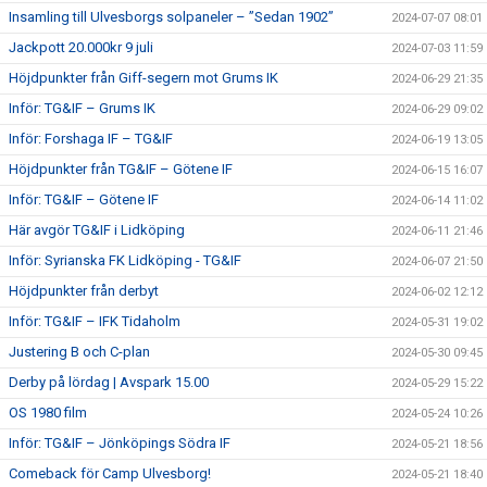
Insamling till Ulvesborgs solpaneler – ”Sedan 1902”
2024-07-07 08:01
Jackpott 20.000kr 9 juli
2024-07-03 11:59
Höjdpunkter från Giff-segern mot Grums IK
2024-06-29 21:35
Inför: TG&IF – Grums IK
2024-06-29 09:02
Inför: Forshaga IF – TG&IF
2024-06-19 13:05
Höjdpunkter från TG&IF – Götene IF
2024-06-15 16:07
Inför: TG&IF – Götene IF
2024-06-14 11:02
Här avgör TG&IF i Lidköping
2024-06-11 21:46
Inför: Syrianska FK Lidköping - TG&IF
2024-06-07 21:50
Höjdpunkter från derbyt
2024-06-02 12:12
Inför: TG&IF – IFK Tidaholm
2024-05-31 19:02
Justering B och C-plan
2024-05-30 09:45
Derby på lördag | Avspark 15.00
2024-05-29 15:22
OS 1980 film
2024-05-24 10:26
Inför: TG&IF – Jönköpings Södra IF
2024-05-21 18:56
Comeback för Camp Ulvesborg!
2024-05-21 18:40