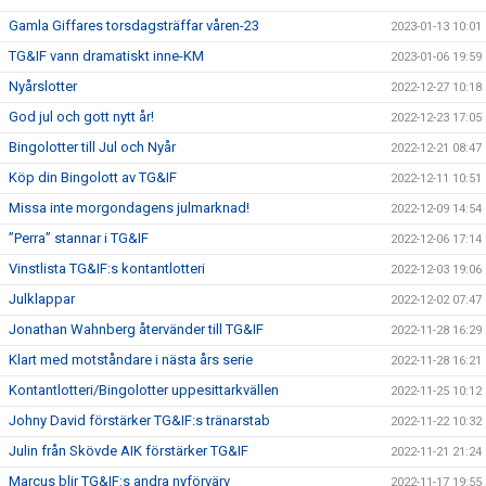
Gamla Giffares torsdagsträffar våren-23
2023-01-13 10:01
TG&IF vann dramatiskt inne-KM
2023-01-06 19:59
Nyårslotter
2022-12-27 10:18
God jul och gott nytt år!
2022-12-23 17:05
Bingolotter till Jul och Nyår
2022-12-21 08:47
Köp din Bingolott av TG&IF
2022-12-11 10:51
Missa inte morgondagens julmarknad!
2022-12-09 14:54
”Perra” stannar i TG&IF
2022-12-06 17:14
Vinstlista TG&IF:s kontantlotteri
2022-12-03 19:06
Julklappar
2022-12-02 07:47
Jonathan Wahnberg återvänder till TG&IF
2022-11-28 16:29
Klart med motståndare i nästa års serie
2022-11-28 16:21
Kontantlotteri/Bingolotter uppesittarkvällen
2022-11-25 10:12
Johny David förstärker TG&IF:s tränarstab
2022-11-22 10:32
Julin från Skövde AIK förstärker TG&IF
2022-11-21 21:24
Marcus blir TG&IF:s andra nyförvärv
2022-11-17 19:55