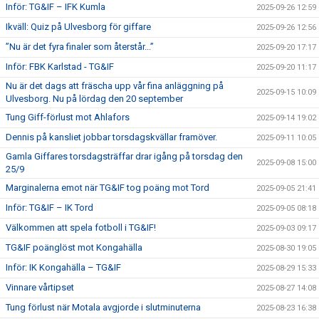
Inför: TG&IF – IFK Kumla
2025-09-26 12:59
Ikväll: Quiz på Ulvesborg för giffare
2025-09-26 12:56
”Nu är det fyra finaler som återstår...”
2025-09-20 17:17
Inför: FBK Karlstad - TG&IF
2025-09-20 11:17
Nu är det dags att fräscha upp vår fina anläggning på
2025-09-15 10:09
Ulvesborg. Nu på lördag den 20 september
Tung Giff-förlust mot Ahlafors
2025-09-14 19:02
Dennis på kansliet jobbar torsdagskvällar framöver.
2025-09-11 10:05
Gamla Giffares torsdagsträffar drar igång på torsdag den
2025-09-08 15:00
25/9
Marginalerna emot när TG&IF tog poäng mot Tord
2025-09-05 21:41
Inför: TG&IF – IK Tord
2025-09-05 08:18
Välkommen att spela fotboll i TG&IF!
2025-09-03 09:17
TG&IF poänglöst mot Kongahälla
2025-08-30 19:05
Inför: IK Kongahälla – TG&IF
2025-08-29 15:33
Vinnare vårtipset
2025-08-27 14:08
Tung förlust när Motala avgjorde i slutminuterna
2025-08-23 16:38