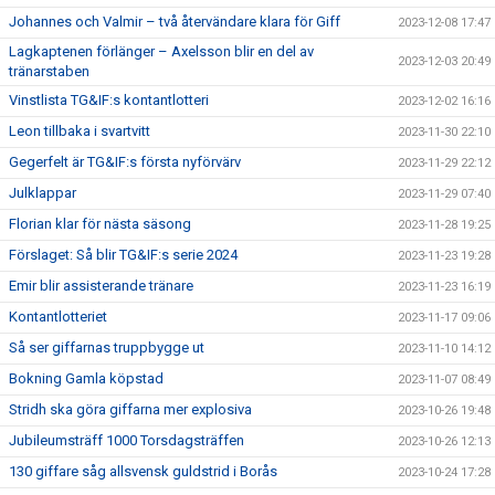
Johannes och Valmir – två återvändare klara för Giff
2023-12-08 17:47
Lagkaptenen förlänger – Axelsson blir en del av
2023-12-03 20:49
tränarstaben
Vinstlista TG&IF:s kontantlotteri
2023-12-02 16:16
Leon tillbaka i svartvitt
2023-11-30 22:10
Gegerfelt är TG&IF:s första nyförvärv
2023-11-29 22:12
Julklappar
2023-11-29 07:40
Florian klar för nästa säsong
2023-11-28 19:25
Förslaget: Så blir TG&IF:s serie 2024
2023-11-23 19:28
Emir blir assisterande tränare
2023-11-23 16:19
Kontantlotteriet
2023-11-17 09:06
Så ser giffarnas truppbygge ut
2023-11-10 14:12
Bokning Gamla köpstad
2023-11-07 08:49
Stridh ska göra giffarna mer explosiva
2023-10-26 19:48
Jubileumsträff 1000 Torsdagsträffen
2023-10-26 12:13
130 giffare såg allsvensk guldstrid i Borås
2023-10-24 17:28