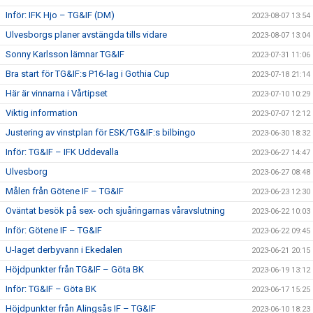
Inför: IFK Hjo – TG&IF (DM)
2023-08-07 13:54
Ulvesborgs planer avstängda tills vidare
2023-08-07 13:04
Sonny Karlsson lämnar TG&IF
2023-07-31 11:06
Bra start för TG&IF:s P16-lag i Gothia Cup
2023-07-18 21:14
Här är vinnarna i Vårtipset
2023-07-10 10:29
Viktig information
2023-07-07 12:12
Justering av vinstplan för ESK/TG&IF:s bilbingo
2023-06-30 18:32
Inför: TG&IF – IFK Uddevalla
2023-06-27 14:47
Ulvesborg
2023-06-27 08:48
Målen från Götene IF – TG&IF
2023-06-23 12:30
Oväntat besök på sex- och sjuåringarnas våravslutning
2023-06-22 10:03
Inför: Götene IF – TG&IF
2023-06-22 09:45
U-laget derbyvann i Ekedalen
2023-06-21 20:15
Höjdpunkter från TG&IF – Göta BK
2023-06-19 13:12
Inför: TG&IF – Göta BK
2023-06-17 15:25
Höjdpunkter från Alingsås IF – TG&IF
2023-06-10 18:23