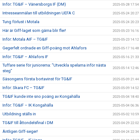
Inför: TG&IF – Vänersborgs IF (DM)
2025-05-28 17:54
Intresseanmälan till utbildningen UEFA C
2025-05-24 20:27
Tung förlust i Motala
2025-05-24 20:23
Här är Giff-laget som gärna blir fler!
2025-05-23 16:16
Inför: Motala AIF – TG&IF
2025-05-23 14:12
Gegerfelt ordnade en Giff-poäng mot Ahlafors
2025-05-17 16:48
Inför: TG&IF – Ahlafors IF
2025-05-16 21:33
Tuffare serie för juniorerna: ”Utveckla spelarna inför nästa
2025-05-14 12:46
steg”
Säsongens första bortavinst för TG&IF
2025-05-09 21:44
Inför: Skara FC – TG&IF
2025-05-09 14:52
TG&IF kunde inte sno poäng av Kongahälla
2025-05-04 18:40
Inför: TG&IF – IK Kongahälla
2025-05-04 06:36
Utbildning ställs in
2025-05-02 10:59
TG&IF till åttondelsfinal i DM
2025-04-29 22:02
Äntligen Giff-seger!
2025-04-24 22:34