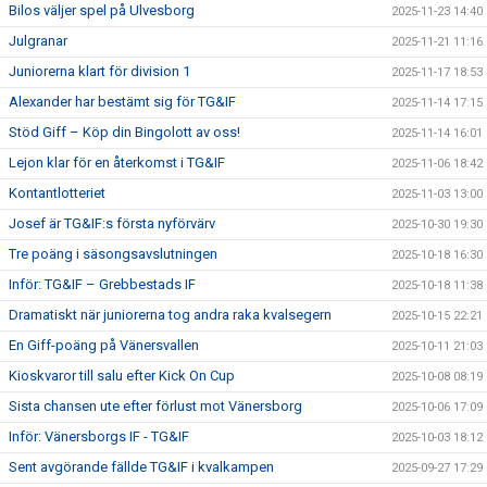
Bilos väljer spel på Ulvesborg
2025-11-23 14:40
Julgranar
2025-11-21 11:16
Juniorerna klart för division 1
2025-11-17 18:53
Alexander har bestämt sig för TG&IF
2025-11-14 17:15
Stöd Giff – Köp din Bingolott av oss!
2025-11-14 16:01
Lejon klar för en återkomst i TG&IF
2025-11-06 18:42
Kontantlotteriet
2025-11-03 13:00
Josef är TG&IF:s första nyförvärv
2025-10-30 19:30
Tre poäng i säsongsavslutningen
2025-10-18 16:30
Inför: TG&IF – Grebbestads IF
2025-10-18 11:38
Dramatiskt när juniorerna tog andra raka kvalsegern
2025-10-15 22:21
En Giff-poäng på Vänersvallen
2025-10-11 21:03
Kioskvaror till salu efter Kick On Cup
2025-10-08 08:19
Sista chansen ute efter förlust mot Vänersborg
2025-10-06 17:09
Inför: Vänersborgs IF - TG&IF
2025-10-03 18:12
Sent avgörande fällde TG&IF i kvalkampen
2025-09-27 17:29