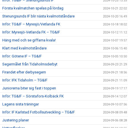
Inför: TG&IF – Stenungsunds IF
2024-10-25 13:33
Första kvalmatchen spelas på lördag
2024-10-21 22:02
Stenungsunds IF blir nästa kvalmotståndare
2024-10-20 16:49
Inför: TG&IF – Myresjö/Vetlanda FK
2024-10-18 18:02
Inför: Myresjö-Vetlanda FK – TG&IF
2024-10-12 11:12
Häng med och se giffarna kvala!
2024-10-07 19:57
Klart med kvalmotståndare
2024-10-06 15:40
Inför: Götene IF – TG&IF
2024-10-05 10:50
Segermålet från Tidaholmsderbyt
2024-09-23 21:29
Firandet efter derbysegern
2024-09-21 18:56
Inför: IFK Tidaholm – TG&IF
2024-09-21 11:09
Juniorerna biter sig fast i toppen
2024-09-19 17:17
Inför: TG&IF – Sörstafors-Kolbäck FK
2024-09-14 12:07
Lagens sista träningar
2024-09-10 07:56
Inför: IF Karlstad Fotbollsutveckling – TG&IF
2024-09-08 09:48
Justering planer
2024-09-06 08:28