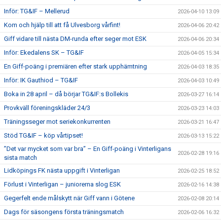
Inför: TG&IF – Mellerud
2026-04-10 13:09
Kom och hjälp till att få Ulvesborg vårfint!
2026-04-06 20:42
Giff vidare till nästa DM-runda efter seger mot ESK
2026-04-06 20:34
Inför: Ekedalens SK – TG&IF
2026-04-05 15:34
En Giff-poäng i premiären efter stark upphämtning
2026-04-03 18:35
Inför: IK Gauthiod – TG&IF
2026-04-03 10:49
Boka in 28 april – då börjar TG&IF:s Bollekis
2026-03-27 16:14
Provkväll föreningskläder 24/3
2026-03-23 14:03
Träningsseger mot seriekonkurrenten
2026-03-21 16:47
Stöd TG&IF – köp vårtipset!
2026-03-13 15:22
”Det var mycket som var bra” – En Giff-poäng i Vinterligans
2026-02-28 19:16
sista match
Lidköpings FK nästa uppgift i Vinterligan
2026-02-25 18:52
Förlust i Vinterligan – juniorerna slog ESK
2026-02-16 14:38
Gegerfelt ende målskytt när Giff vann i Götene
2026-02-08 20:14
Dags för säsongens första träningsmatch
2026-02-06 16:32