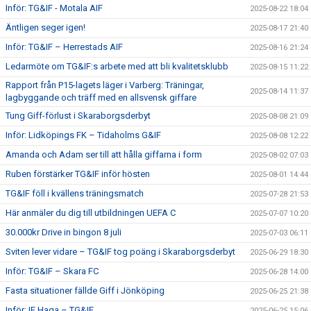
Inför: TG&IF - Motala AIF
2025-08-22 18:04
Äntligen seger igen!
2025-08-17 21:40
Inför: TG&IF – Herrestads AIF
2025-08-16 21:24
Ledarmöte om TG&IF:s arbete med att bli kvalitetsklubb
2025-08-15 11:22
Rapport från P15-lagets läger i Varberg: Träningar,
2025-08-14 11:37
lagbyggande och träff med en allsvensk giffare
Tung Giff-förlust i Skaraborgsderbyt
2025-08-08 21:09
Inför: Lidköpings FK – Tidaholms G&IF
2025-08-08 12:22
Amanda och Adam ser till att hålla giffarna i form
2025-08-02 07:03
Ruben förstärker TG&IF inför hösten
2025-08-01 14:44
TG&IF föll i kvällens träningsmatch
2025-07-28 21:53
Här anmäler du dig till utbildningen UEFA C
2025-07-07 10:20
30.000kr Drive in bingon 8 juli
2025-07-03 06:11
Sviten lever vidare – TG&IF tog poäng i Skaraborgsderbyt
2025-06-29 18:30
Inför: TG&IF – Skara FC
2025-06-28 14:00
Fasta situationer fällde Giff i Jönköping
2025-06-25 21:38
Inför: IF Haga – TG&IF
2025-06-25 15:06