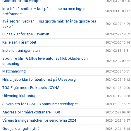
Glöm inte köpa vårtips!
2024-03-25 09:26
Info från årsmötet – koll på finanserna men ingen
2024-03-13 08:17
ordförande
Två segrar i veckan – sju gjorda mål: ”Många gjorde bra
2024-03-09 14:09
saker”
Lucas klar för spel i svartvitt
2024-02-27 19:52
Kallelse till årsmötet
2024-02-20 13:14
Inställd träningsmatch
2024-02-16 13:31
Sportlife blir TG&IF:s leverantör av klubbkläder och
2024-02-09 09:52
utrustning
Matchändring
2024-02-08 10:51
Nils Liljebo klar för återkomst på Ulvesborg
2024-02-02 19:12
TG&IF går med i Folkspels JOYNA
2024-01-26 10:00
Uthyrning klubbstugan
2024-01-19 10:38
Silverplats för TG&IF i kommunmästerskapet
2024-01-06 15:02
Andreas blir målvaktstränare i TG&IF
2023-12-29 09:10
Vårens träningsmatcher för seniorerna 2024
2023-12-22 16:57
God jul och gott nytt år
2023-12-21 15:18