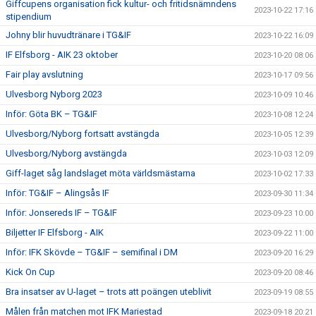
Giffcupens organisation fick kultur- och fritidsnämndens
2023-10-22 17:16
stipendium
Johny blir huvudtränare i TG&IF
2023-10-22 16:09
IF Elfsborg - AIK 23 oktober
2023-10-20 08:06
Fair play avslutning
2023-10-17 09:56
Ulvesborg Nyborg 2023
2023-10-09 10:46
Inför: Göta BK – TG&IF
2023-10-08 12:24
Ulvesborg/Nyborg fortsatt avstängda
2023-10-05 12:39
Ulvesborg/Nyborg avstängda
2023-10-03 12:09
Giff-laget såg landslaget möta världsmästarna
2023-10-02 17:33
Inför: TG&IF – Alingsås IF
2023-09-30 11:34
Inför: Jonsereds IF – TG&IF
2023-09-23 10:00
Biljetter IF Elfsborg - AIK
2023-09-22 11:00
Inför: IFK Skövde – TG&IF – semifinal i DM
2023-09-20 16:29
Kick On Cup
2023-09-20 08:46
Bra insatser av U-laget – trots att poängen uteblivit
2023-09-19 08:55
Målen från matchen mot IFK Mariestad
2023-09-18 20:21