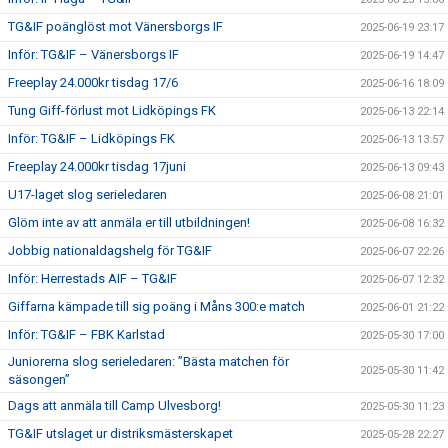
TG&IF poänglöst mot Vänersborgs IF
2025-06-19 23:17
Inför: TG&IF – Vänersborgs IF
2025-06-19 14:47
Freeplay 24.000kr tisdag 17/6
2025-06-16 18:09
Tung Giff-förlust mot Lidköpings FK
2025-06-13 22:14
Inför: TG&IF – Lidköpings FK
2025-06-13 13:57
Freeplay 24.000kr tisdag 17juni
2025-06-13 09:43
U17-laget slog serieledaren
2025-06-08 21:01
Glöm inte av att anmäla er till utbildningen!
2025-06-08 16:32
Jobbig nationaldagshelg för TG&IF
2025-06-07 22:26
Inför: Herrestads AIF – TG&IF
2025-06-07 12:32
Giffarna kämpade till sig poäng i Måns 300:e match
2025-06-01 21:22
Inför: TG&IF – FBK Karlstad
2025-05-30 17:00
Juniorerna slog serieledaren: ”Bästa matchen för
2025-05-30 11:42
säsongen”
Dags att anmäla till Camp Ulvesborg!
2025-05-30 11:23
TG&IF utslaget ur distriksmästerskapet
2025-05-28 22:27