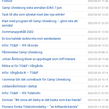
Förbud
2022-06-07 11:06
Camp Ulvesborg sista anmälan IDAG 7 juni
2022-06-07 07:58
Tack till alla som arbetat med den nya entrén!
2022-06-04 13:52
Klart med program till Camp Ulvesborg – glöm inte att
2022-05-31 22:33
anmäla!
Sommaruppehåll 2022
2022-05-31 10:30
En bra halvlek räckte inte mot serieledaren
2022-05-30 22:01
Inför: TG&IF – IFK Skövde
2022-05-30 12:52
Påminnelse Camp Ulvesborg
2022-05-29 08:16
Johan Åhnborg kliver av uppdraget som Giff-tränare
2022-05-28 19:28
Ribba ut för TG&IF i Vårgårda
2022-05-26 15:34
Inför: Vårgårda IK – TG&IF
2022-05-26 10:16
I sommar blir det comeback för Camp Ulvesborg
2022-05-23 16:14
Uddamålsförlust i derbyt
2022-05-21 21:34
Inför: TG&IF – IFK Tidaholm
2022-05-21 07:03
Sörman: ”Att vinna ett derby är det bästa som kan hända”
2022-05-20 17:28
Florians första Tidaholmsderby – ”en kittlande känsla”
2022-05-19 20:35