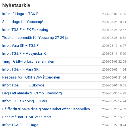
Nyhetsarkiv
Inför: IF Haga – TG&IF
2026-08-07 14:55
Snart dags för Youcamp!
2026-07-25 10:44
Inför: TG&IF – IFK Falköping
2026-06-26 12:57
TIdaholmspremiär för Youcamp 27-29 juli
2026-06-25 18:32
Inför: Vara SK – TG&IF
2026-06-17 16:07
Inför: TG&IF – Assyriska IK
2026-06-11 15:20
Tung TG&IF-förlust i seriefinalen
2026-06-05 22:08
Inför: TG&IF – Vara SK
2026-06-05 11:54
Respass för TG&IF i DM-åttondelen
2026-06-01 21:34
Inför: TG&IF – IFK Skövde
2026-06-01 10:35
Dags att anmäla till Camp Ulvesborg!
2026-05-30 14:23
Inför: IFK Falköping – TG&IF
2026-05-29 14:24
Så får du tillbaka dina glömda saker efter Klassbollen
2026-05-25 14:59
Sena mål när TG&IF vann stort
2026-05-23 15:31
Inför: TG&IF – IF Haga
2026-05-22 18:24