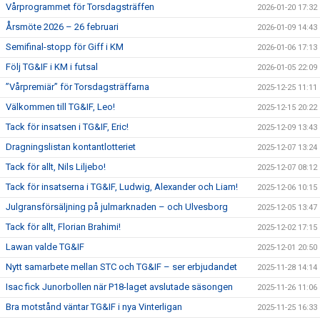
Vårprogrammet för Torsdagsträffen
2026-01-20 17:32
Årsmöte 2026 – 26 februari
2026-01-09 14:43
Semifinal-stopp för Giff i KM
2026-01-06 17:13
Följ TG&IF i KM i futsal
2026-01-05 22:09
”Vårpremiär” för Torsdagsträffarna
2025-12-25 11:11
Välkommen till TG&IF, Leo!
2025-12-15 20:22
Tack för insatsen i TG&IF, Eric!
2025-12-09 13:43
Dragningslistan kontantlotteriet
2025-12-07 13:24
Tack för allt, Nils Liljebo!
2025-12-07 08:12
Tack för insatserna i TG&IF, Ludwig, Alexander och Liam!
2025-12-06 10:15
Julgransförsäljning på julmarknaden – och Ulvesborg
2025-12-05 13:47
Tack för allt, Florian Brahimi!
2025-12-02 17:15
Lawan valde TG&IF
2025-12-01 20:50
Nytt samarbete mellan STC och TG&IF – ser erbjudandet
2025-11-28 14:14
Isac fick Junorbollen när P18-laget avslutade säsongen
2025-11-26 11:06
Bra motstånd väntar TG&IF i nya Vinterligan
2025-11-25 16:33