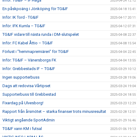
Inför: TG&IF – IF Haga
2025-04-24 12:12
En påskpoäng i Jönköping för TG&IF
2025-04-18 15:41
Inför: IK Tord - TG&IF
2025-04-17 20:11
Inför: IFK Kumla – TG&IF
2025-04-12 07:31
TG&IF vidare till nästa runda i DM-slutspelet
2025-04-08 22:37
Inför: FC Kabel Åttio – TG&IF
2025-04-08 15:54
Förlust i ”hemmapremiären” för TG&IF
2025-04-04 22:45
Inför: TG&IF – Vänersborgs FK
2025-04-04 13:55
Inför: Grebbestads IF – TG&IF
2025-03-29 10:12
Ingen supporterbuss
2025-03-28 19:06
Dags att redovisa Vårtipset
2025-03-24 19:04
Supporterbuss till Grebbestad
2025-03-24 18:55
Fixardag på Ulvesborg!
2025-03-23 12:29
Rapport från årsmötet – starka finanser trots minusresultat
2025-02-28 12:51
Viktigt angående SportAdmin
2025-01-29 16:46
TG&IF vann KM i futsal
2025-01-06 19:13