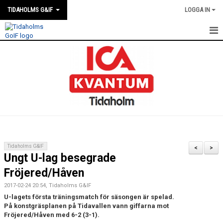
TIDAHOLMS G&IF
LOGGA IN
HEM
FÖRENINGSKALENDERN
NYHETER
KLUBBSTUGAN
KONTAKT
Tidaholms G&IF
<
>
Ungt U-lag besegrade
FÖRENINGEN
Fröjered/Håven
SOUVENIRER
2017-02-24 20:54, Tidaholms G&IF
U-lagets första träningsmatch för säsongen är spelad.
GAMLA GIFFS TORSDAGSTRÄFFAR
På konstgräsplanen på Tidavallen vann giffarna mot
Fröjered/Håven med 6-2 (3-1).
MATCHER