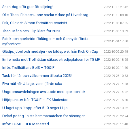
Snart dags för granförsäljning!
2022-11-16 21:42
Olle, Theo, Eric och Jose spelar vidare på Ulvesborg
2022-11-10 08:10
Erik, Olle och Simon fortsätter i svartvitt
2022-11-08 07:05
Theo, Måns och Filip klara för 2023
2022-11-06 13:39
Patrik och spelartrio förlänger – och Sonny är första
2022-11-04 17:30
nyförvärvet
Glädje, jubel och medaljer - se bildspelet från Kick On Cup
2022-10-02 20:48
En femetta mot Trollhättan säkrade tredjeplatsen för TG&IF
2022-10-02 18:25
Inför: Trollhättans BoIS – TG&IF
2022-10-02 11:40
Tack för i år och välkommen tillbaka 2023!
2022-09-28 10:53
Elva mål när U-laget vann fjärde raka
2022-09-27 14:28
Ungdomsavdelningen avslutade med spel och lek
2022-09-27 14:22
Höjdpunkter från TG&IF – IFK Mariestad
2022-09-25 15:30
U-laget upp i topp efter 5–0-seger i Hjo
2022-09-24 13:32
Delad poäng i sista hemmamatchen för säsongen
2022-09-23 22:24
Inför: TG&IF – IFK Mariestad
2022-09-23 11:48