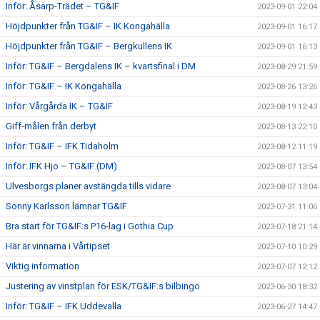
Inför: Åsarp-Trädet – TG&IF
2023-09-01 22:04
Höjdpunkter från TG&IF – IK Kongahälla
2023-09-01 16:17
Höjdpunkter från TG&IF – Bergkullens IK
2023-09-01 16:13
Inför: TG&IF – Bergdalens IK – kvartsfinal i DM
2023-08-29 21:59
Inför: TG&IF – IK Kongahälla
2023-08-26 13:26
Inför: Vårgårda IK – TG&IF
2023-08-19 12:43
Giff-målen från derbyt
2023-08-13 22:10
Inför: TG&IF – IFK Tidaholm
2023-08-12 11:19
Inför: IFK Hjo – TG&IF (DM)
2023-08-07 13:54
Ulvesborgs planer avstängda tills vidare
2023-08-07 13:04
Sonny Karlsson lämnar TG&IF
2023-07-31 11:06
Bra start för TG&IF:s P16-lag i Gothia Cup
2023-07-18 21:14
Här är vinnarna i Vårtipset
2023-07-10 10:29
Viktig information
2023-07-07 12:12
Justering av vinstplan för ESK/TG&IF:s bilbingo
2023-06-30 18:32
Inför: TG&IF – IFK Uddevalla
2023-06-27 14:47