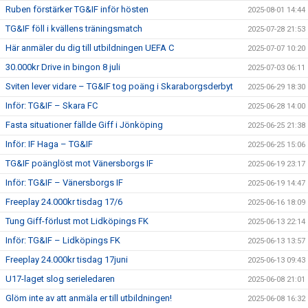
Ruben förstärker TG&IF inför hösten
2025-08-01 14:44
TG&IF föll i kvällens träningsmatch
2025-07-28 21:53
Här anmäler du dig till utbildningen UEFA C
2025-07-07 10:20
30.000kr Drive in bingon 8 juli
2025-07-03 06:11
Sviten lever vidare – TG&IF tog poäng i Skaraborgsderbyt
2025-06-29 18:30
Inför: TG&IF – Skara FC
2025-06-28 14:00
Fasta situationer fällde Giff i Jönköping
2025-06-25 21:38
Inför: IF Haga – TG&IF
2025-06-25 15:06
TG&IF poänglöst mot Vänersborgs IF
2025-06-19 23:17
Inför: TG&IF – Vänersborgs IF
2025-06-19 14:47
Freeplay 24.000kr tisdag 17/6
2025-06-16 18:09
Tung Giff-förlust mot Lidköpings FK
2025-06-13 22:14
Inför: TG&IF – Lidköpings FK
2025-06-13 13:57
Freeplay 24.000kr tisdag 17juni
2025-06-13 09:43
U17-laget slog serieledaren
2025-06-08 21:01
Glöm inte av att anmäla er till utbildningen!
2025-06-08 16:32