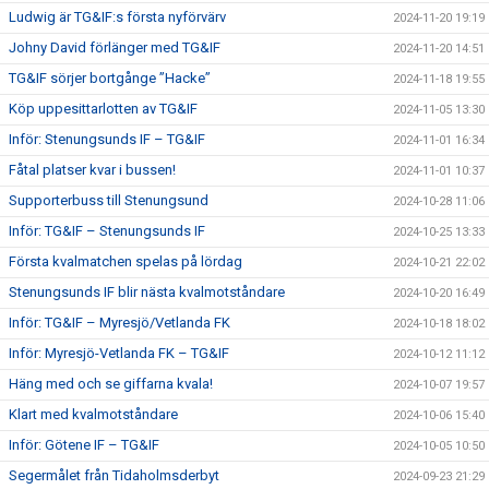
Ludwig är TG&IF:s första nyförvärv
2024-11-20 19:19
Johny David förlänger med TG&IF
2024-11-20 14:51
TG&IF sörjer bortgånge ”Hacke”
2024-11-18 19:55
Köp uppesittarlotten av TG&IF
2024-11-05 13:30
Inför: Stenungsunds IF – TG&IF
2024-11-01 16:34
Fåtal platser kvar i bussen!
2024-11-01 10:37
Supporterbuss till Stenungsund
2024-10-28 11:06
Inför: TG&IF – Stenungsunds IF
2024-10-25 13:33
Första kvalmatchen spelas på lördag
2024-10-21 22:02
Stenungsunds IF blir nästa kvalmotståndare
2024-10-20 16:49
Inför: TG&IF – Myresjö/Vetlanda FK
2024-10-18 18:02
Inför: Myresjö-Vetlanda FK – TG&IF
2024-10-12 11:12
Häng med och se giffarna kvala!
2024-10-07 19:57
Klart med kvalmotståndare
2024-10-06 15:40
Inför: Götene IF – TG&IF
2024-10-05 10:50
Segermålet från Tidaholmsderbyt
2024-09-23 21:29