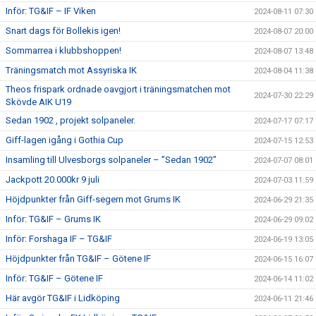
Inför: TG&IF – IF Viken
2024-08-11 07:30
Snart dags för Bollekis igen!
2024-08-07 20:00
Sommarrea i klubbshoppen!
2024-08-07 13:48
Träningsmatch mot Assyriska IK
2024-08-04 11:38
Theos frispark ordnade oavgjort i träningsmatchen mot
2024-07-30 22:29
Skövde AIK U19
Sedan 1902 , projekt solpaneler.
2024-07-17 07:17
Giff-lagen igång i Gothia Cup
2024-07-15 12:53
Insamling till Ulvesborgs solpaneler – ”Sedan 1902”
2024-07-07 08:01
Jackpott 20.000kr 9 juli
2024-07-03 11:59
Höjdpunkter från Giff-segern mot Grums IK
2024-06-29 21:35
Inför: TG&IF – Grums IK
2024-06-29 09:02
Inför: Forshaga IF – TG&IF
2024-06-19 13:05
Höjdpunkter från TG&IF – Götene IF
2024-06-15 16:07
Inför: TG&IF – Götene IF
2024-06-14 11:02
Här avgör TG&IF i Lidköping
2024-06-11 21:46