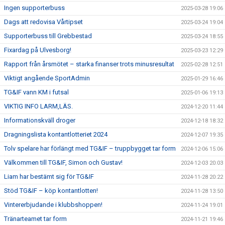
Ingen supporterbuss
2025-03-28 19:06
Dags att redovisa Vårtipset
2025-03-24 19:04
Supporterbuss till Grebbestad
2025-03-24 18:55
Fixardag på Ulvesborg!
2025-03-23 12:29
Rapport från årsmötet – starka finanser trots minusresultat
2025-02-28 12:51
Viktigt angående SportAdmin
2025-01-29 16:46
TG&IF vann KM i futsal
2025-01-06 19:13
VIKTIG INFO LARM,LÄS.
2024-12-20 11:44
Informationskväll droger
2024-12-18 18:32
Dragningslista kontantlotteriet 2024
2024-12-07 19:35
Tolv spelare har förlängt med TG&IF – truppbygget tar form
2024-12-06 15:06
Välkommen till TG&IF, Simon och Gustav!
2024-12-03 20:03
Liam har bestämt sig för TG&IF
2024-11-28 20:22
Stöd TG&IF – köp kontantlotten!
2024-11-28 13:50
Vintererbjudande i klubbshoppen!
2024-11-24 19:01
Tränarteamet tar form
2024-11-21 19:46