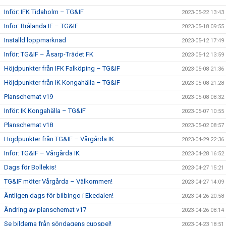
Inför: IFK Tidaholm – TG&IF
2023-05-22 13:43
Inför: Brålanda IF – TG&IF
2023-05-18 09:55
Inställd loppmarknad
2023-05-12 17:49
Inför: TG&IF – Åsarp-Trädet FK
2023-05-12 13:59
Höjdpunkter från IFK Falköping – TG&IF
2023-05-08 21:36
Höjdpunkter från IK Kongahälla – TG&IF
2023-05-08 21:28
Planschemat v19
2023-05-08 08:32
Inför: IK Kongahälla – TG&IF
2023-05-07 10:55
Planschemat v18
2023-05-02 08:57
Höjdpunkter från TG&IF – Vårgårda IK
2023-04-29 22:36
Inför: TG&IF – Vårgårda IK
2023-04-28 16:52
Dags för Bollekis!
2023-04-27 15:21
TG&IF möter Vårgårda – Välkommen!
2023-04-27 14:09
Äntligen dags för bilbingo i Ekedalen!
2023-04-26 20:58
Ändring av planschemat v17
2023-04-26 08:14
Se bilderna från söndagens cupspel!
2023-04-23 18:51