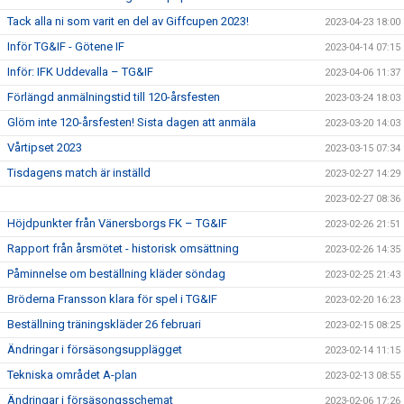
Tack alla ni som varit en del av Giffcupen 2023!
2023-04-23 18:00
Inför TG&IF - Götene IF
2023-04-14 07:15
Inför: IFK Uddevalla – TG&IF
2023-04-06 11:37
Förlängd anmälningstid till 120-årsfesten
2023-03-24 18:03
Glöm inte 120-årsfesten! Sista dagen att anmäla
2023-03-20 14:03
Vårtipset 2023
2023-03-15 07:34
Tisdagens match är inställd
2023-02-27 14:29
2023-02-27 08:36
Höjdpunkter från Vänersborgs FK – TG&IF
2023-02-26 21:51
Rapport från årsmötet - historisk omsättning
2023-02-26 14:35
Påminnelse om beställning kläder söndag
2023-02-25 21:43
Bröderna Fransson klara för spel i TG&IF
2023-02-20 16:23
Beställning träningskläder 26 februari
2023-02-15 08:25
Ändringar i försäsongsupplägget
2023-02-14 11:15
Tekniska området A-plan
2023-02-13 08:55
Ändringar i försäsongsschemat
2023-02-06 17:26