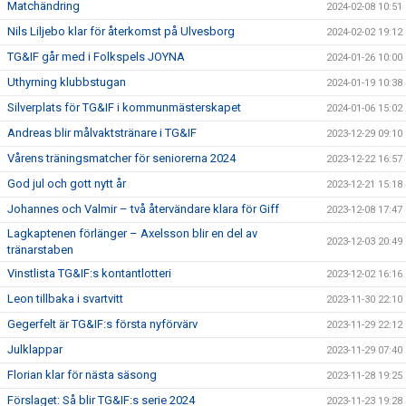
Matchändring
2024-02-08 10:51
Nils Liljebo klar för återkomst på Ulvesborg
2024-02-02 19:12
TG&IF går med i Folkspels JOYNA
2024-01-26 10:00
Uthyrning klubbstugan
2024-01-19 10:38
Silverplats för TG&IF i kommunmästerskapet
2024-01-06 15:02
Andreas blir målvaktstränare i TG&IF
2023-12-29 09:10
Vårens träningsmatcher för seniorerna 2024
2023-12-22 16:57
God jul och gott nytt år
2023-12-21 15:18
Johannes och Valmir – två återvändare klara för Giff
2023-12-08 17:47
Lagkaptenen förlänger – Axelsson blir en del av
2023-12-03 20:49
tränarstaben
Vinstlista TG&IF:s kontantlotteri
2023-12-02 16:16
Leon tillbaka i svartvitt
2023-11-30 22:10
Gegerfelt är TG&IF:s första nyförvärv
2023-11-29 22:12
Julklappar
2023-11-29 07:40
Florian klar för nästa säsong
2023-11-28 19:25
Förslaget: Så blir TG&IF:s serie 2024
2023-11-23 19:28