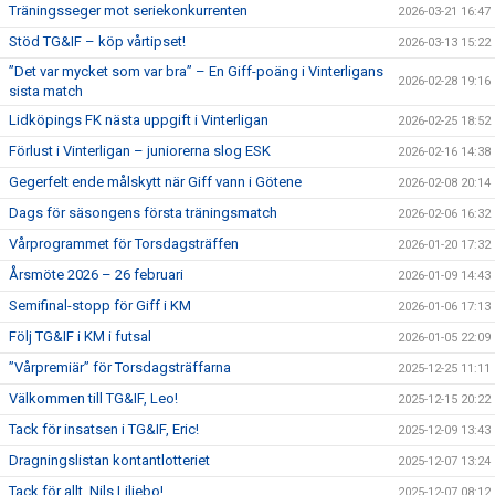
Träningsseger mot seriekonkurrenten
2026-03-21 16:47
Stöd TG&IF – köp vårtipset!
2026-03-13 15:22
”Det var mycket som var bra” – En Giff-poäng i Vinterligans
2026-02-28 19:16
sista match
Lidköpings FK nästa uppgift i Vinterligan
2026-02-25 18:52
Förlust i Vinterligan – juniorerna slog ESK
2026-02-16 14:38
Gegerfelt ende målskytt när Giff vann i Götene
2026-02-08 20:14
Dags för säsongens första träningsmatch
2026-02-06 16:32
Vårprogrammet för Torsdagsträffen
2026-01-20 17:32
Årsmöte 2026 – 26 februari
2026-01-09 14:43
Semifinal-stopp för Giff i KM
2026-01-06 17:13
Följ TG&IF i KM i futsal
2026-01-05 22:09
”Vårpremiär” för Torsdagsträffarna
2025-12-25 11:11
Välkommen till TG&IF, Leo!
2025-12-15 20:22
Tack för insatsen i TG&IF, Eric!
2025-12-09 13:43
Dragningslistan kontantlotteriet
2025-12-07 13:24
Tack för allt, Nils Liljebo!
2025-12-07 08:12