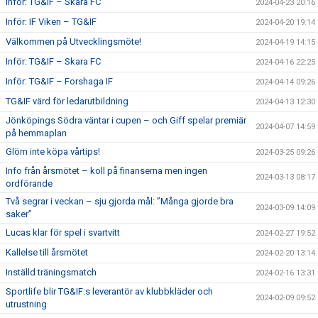
Inför: TG&IF – Skara FC
2024-04-23 20:16
Inför: IF Viken – TG&IF
2024-04-20 19:14
Välkommen på Utvecklingsmöte!
2024-04-19 14:15
Inför: TG&IF – Skara FC
2024-04-16 22:25
Inför: TG&IF – Forshaga IF
2024-04-14 09:26
TG&IF värd för ledarutbildning
2024-04-13 12:30
Jönköpings Södra väntar i cupen – och Giff spelar premiär
2024-04-07 14:59
på hemmaplan
Glöm inte köpa vårtips!
2024-03-25 09:26
Info från årsmötet – koll på finanserna men ingen
2024-03-13 08:17
ordförande
Två segrar i veckan – sju gjorda mål: ”Många gjorde bra
2024-03-09 14:09
saker”
Lucas klar för spel i svartvitt
2024-02-27 19:52
Kallelse till årsmötet
2024-02-20 13:14
Inställd träningsmatch
2024-02-16 13:31
Sportlife blir TG&IF:s leverantör av klubbkläder och
2024-02-09 09:52
utrustning