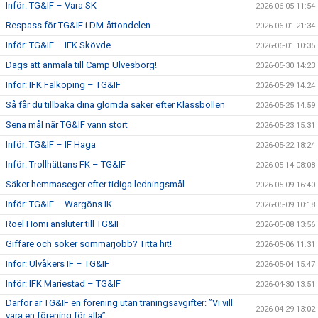
Inför: TG&IF – Vara SK
2026-06-05 11:54
Respass för TG&IF i DM-åttondelen
2026-06-01 21:34
Inför: TG&IF – IFK Skövde
2026-06-01 10:35
Dags att anmäla till Camp Ulvesborg!
2026-05-30 14:23
Inför: IFK Falköping – TG&IF
2026-05-29 14:24
Så får du tillbaka dina glömda saker efter Klassbollen
2026-05-25 14:59
Sena mål när TG&IF vann stort
2026-05-23 15:31
Inför: TG&IF – IF Haga
2026-05-22 18:24
Inför: Trollhättans FK – TG&IF
2026-05-14 08:08
Säker hemmaseger efter tidiga ledningsmål
2026-05-09 16:40
Inför: TG&IF – Wargöns IK
2026-05-09 10:18
Roel Homi ansluter till TG&IF
2026-05-08 13:56
Giffare och söker sommarjobb? Titta hit!
2026-05-06 11:31
Inför: Ulvåkers IF – TG&IF
2026-05-04 15:47
Inför: IFK Mariestad – TG&IF
2026-04-30 13:51
Därför är TG&IF en förening utan träningsavgifter: ”Vi vill
2026-04-29 13:02
vara en förening för alla”