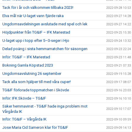
Tack för i år och välkommen tillbaka 2023!
2022-09-28 10:53
Elva mål när U-laget vann fjärde raka
2022-09-27 14:28
Ungdomsavdelningen avslutade med spel och lek
2022-09-27 14:22
Höjdpunkter från TG&IF – IFK Mariestad
2022-09-25 15:30
U-laget upp i topp efter 5–0-seger i Hjo
2022-09-24 13:32
Delad poäng i sista hemmamatchen för säsongen
2022-09-23 22:24
Inför: TG&IF – IFK Mariestad
2022-09-23 11:48
Bokning Gamla Köpstad 2023
2022-09-21 07:33
Ungdomsavslutning 26 september
2022-09-19 15:28
Tack alla som hjälper till med våra cuper!
2022-09-17 08:07
TG&IF förlorade toppmatchen i Skövde
2022-09-16 23:03
Inför: IFK Skövde – TG&IF
2022-09-16 10:10
Säker hemmavinst - TG&IF hade inga problem mot
2022-09-10 17:07
Vårgårda IK
Inför: TG&IF – Vårgårda IK
2022-09-10 09:59
Jose Maria Cid Sameron klar för TG&IF
2022-09-09 14:13