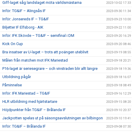
Giff-laget såg landslaget möta världsmästarna
2023-10-02 17:33
Inför: TG&IF – Alingsås IF
2023-09-30 11:34
Inför: Jonsereds IF – TG&IF
2023-09-23 10:00
Biljetter IF Elfsborg - AIK
2023-09-22 11:00
Inför: IFK Skövde – TG&IF – semifinal i DM
2023-09-20 16:29
Kick On Cup
2023-09-20 08:46
Bra insatser av U-laget – trots att poängen uteblivit
2023-09-19 08:55
Målen från matchen mot IFK Mariestad
2023-09-18 20:21
P16-laget är seriesegrare – och vinstraden blir allt längre
2023-09-18 19:36
Utbildning pågår
2023-09-18 16:07
Påminnelse
2023-09-18 08:49
Inför: IFK Mariestad – TG&IF
2023-09-16 12:29
HLR utbildning med hjärtstartare
2023-09-15 08:20
Höjdpunkter från TG&IF – Brålanda IF
2023-09-10 20:37
Jackpotten spelas ut på säsongsavslutningen av bilbingon
2023-09-10 19:41
Inför: TG&IF – Brålanda IF
2023-09-08 07:30