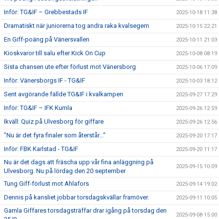
Inför: TG&IF – Grebbestads IF
2025-10-18 11:38
Dramatiskt när juniorerna tog andra raka kvalsegern
2025-10-15 22:21
En Giff-poäng på Vänersvallen
2025-10-11 21:03
Kioskvaror till salu efter Kick On Cup
2025-10-08 08:19
Sista chansen ute efter förlust mot Vänersborg
2025-10-06 17:09
Inför: Vänersborgs IF - TG&IF
2025-10-03 18:12
Sent avgörande fällde TG&IF i kvalkampen
2025-09-27 17:29
Inför: TG&IF – IFK Kumla
2025-09-26 12:59
Ikväll: Quiz på Ulvesborg för giffare
2025-09-26 12:56
”Nu är det fyra finaler som återstår...”
2025-09-20 17:17
Inför: FBK Karlstad - TG&IF
2025-09-20 11:17
Nu är det dags att fräscha upp vår fina anläggning på
2025-09-15 10:09
Ulvesborg. Nu på lördag den 20 september
Tung Giff-förlust mot Ahlafors
2025-09-14 19:02
Dennis på kansliet jobbar torsdagskvällar framöver.
2025-09-11 10:05
Gamla Giffares torsdagsträffar drar igång på torsdag den
2025-09-08 15:00