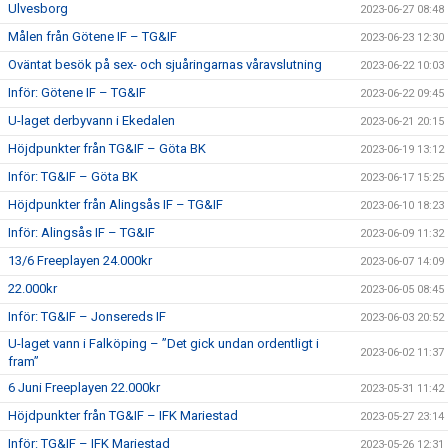
Ulvesborg
2023-06-27 08:48
Målen från Götene IF – TG&IF
2023-06-23 12:30
Oväntat besök på sex- och sjuåringarnas våravslutning
2023-06-22 10:03
Inför: Götene IF – TG&IF
2023-06-22 09:45
U-laget derbyvann i Ekedalen
2023-06-21 20:15
Höjdpunkter från TG&IF – Göta BK
2023-06-19 13:12
Inför: TG&IF – Göta BK
2023-06-17 15:25
Höjdpunkter från Alingsås IF – TG&IF
2023-06-10 18:23
Inför: Alingsås IF – TG&IF
2023-06-09 11:32
13/6 Freeplayen 24.000kr
2023-06-07 14:09
22.000kr
2023-06-05 08:45
Inför: TG&IF – Jonsereds IF
2023-06-03 20:52
U-laget vann i Falköping – ”Det gick undan ordentligt i
2023-06-02 11:37
fram”
6 Juni Freeplayen 22.000kr
2023-05-31 11:42
Höjdpunkter från TG&IF – IFK Mariestad
2023-05-27 23:14
Inför: TG&IF – IFK Mariestad
2023-05-26 12:31