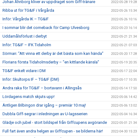
Johan Åhnborg kliver av uppdraget som Giff-tränare
2022-05-28 19:28
Ribba ut för TG&IF i Vårgårda
2022-05-26 15:34
Inför: Vårgårda IK – TG&IF
2022-05-26 10:16
I sommar blir det comeback för Camp Ulvesborg
2022-05-23 16:14
Uddamålsförlust i derbyt
2022-05-21 21:34
Inför: TG&IF – IFK Tidaholm
2022-05-21 07:03
Sörman: ”Att vinna ett derby är det bästa som kan hända”
2022-05-20 17:28
Florians första Tidaholmsderby – ”en kittlande känsla”
2022-05-19 20:35
TG&IF enkelt vidare i DM
2022-05-17 22:04
Inför: Skultorps IF – TG&IF (DM)
2022-05-17 10:35
Andra raka för TG&IF – bortavann i Allingsås
2022-05-14 17:50
Lördagens match skjuts upp!
2022-05-06 14:42
Äntligen Bilbingon drar igång – premiär 10 maj!
2022-05-06 13:02
Dubbla Giff-segrar i inledningen av U-lagsserien
2022-05-04 16:34
Glädje och jubel - stort bildspel från Giffcupens avgörande
2022-05-01 21:34
Full fart även andra helgen av Giffcupen - se bilderna här!
2022-04-30 15:23