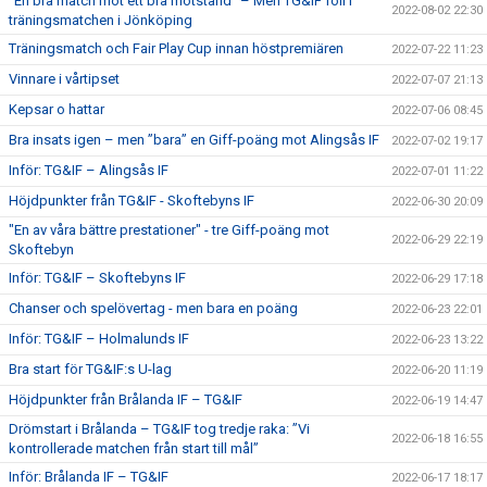
”En bra match mot ett bra motstånd” – Men TG&IF föll i
2022-08-02 22:30
träningsmatchen i Jönköping
Träningsmatch och Fair Play Cup innan höstpremiären
2022-07-22 11:23
Vinnare i vårtipset
2022-07-07 21:13
Kepsar o hattar
2022-07-06 08:45
Bra insats igen – men ”bara” en Giff-poäng mot Alingsås IF
2022-07-02 19:17
Inför: TG&IF – Alingsås IF
2022-07-01 11:22
Höjdpunkter från TG&IF - Skoftebyns IF
2022-06-30 20:09
"En av våra bättre prestationer" - tre Giff-poäng mot
2022-06-29 22:19
Skoftebyn
Inför: TG&IF – Skoftebyns IF
2022-06-29 17:18
Chanser och spelövertag - men bara en poäng
2022-06-23 22:01
Inför: TG&IF – Holmalunds IF
2022-06-23 13:22
Bra start för TG&IF:s U-lag
2022-06-20 11:19
Höjdpunkter från Brålanda IF – TG&IF
2022-06-19 14:47
Drömstart i Brålanda – TG&IF tog tredje raka: ”Vi
2022-06-18 16:55
kontrollerade matchen från start till mål”
Inför: Brålanda IF – TG&IF
2022-06-17 18:17