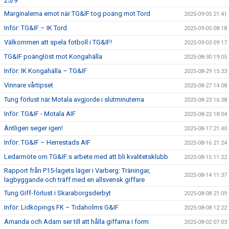
25/9
Marginalerna emot när TG&IF tog poäng mot Tord
2025-09-05 21:41
Inför: TG&IF – IK Tord
2025-09-05 08:18
Välkommen att spela fotboll i TG&IF!
2025-09-03 09:17
TG&IF poänglöst mot Kongahälla
2025-08-30 19:05
Inför: IK Kongahälla – TG&IF
2025-08-29 15:33
Vinnare vårtipset
2025-08-27 14:08
Tung förlust när Motala avgjorde i slutminuterna
2025-08-23 16:38
Inför: TG&IF - Motala AIF
2025-08-22 18:04
Äntligen seger igen!
2025-08-17 21:40
Inför: TG&IF – Herrestads AIF
2025-08-16 21:24
Ledarmöte om TG&IF:s arbete med att bli kvalitetsklubb
2025-08-15 11:22
Rapport från P15-lagets läger i Varberg: Träningar,
2025-08-14 11:37
lagbyggande och träff med en allsvensk giffare
Tung Giff-förlust i Skaraborgsderbyt
2025-08-08 21:09
Inför: Lidköpings FK – Tidaholms G&IF
2025-08-08 12:22
Amanda och Adam ser till att hålla giffarna i form
2025-08-02 07:03