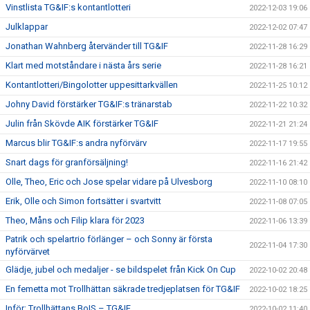
Vinstlista TG&IF:s kontantlotteri
2022-12-03 19:06
Julklappar
2022-12-02 07:47
Jonathan Wahnberg återvänder till TG&IF
2022-11-28 16:29
Klart med motståndare i nästa års serie
2022-11-28 16:21
Kontantlotteri/Bingolotter uppesittarkvällen
2022-11-25 10:12
Johny David förstärker TG&IF:s tränarstab
2022-11-22 10:32
Julin från Skövde AIK förstärker TG&IF
2022-11-21 21:24
Marcus blir TG&IF:s andra nyförvärv
2022-11-17 19:55
Snart dags för granförsäljning!
2022-11-16 21:42
Olle, Theo, Eric och Jose spelar vidare på Ulvesborg
2022-11-10 08:10
Erik, Olle och Simon fortsätter i svartvitt
2022-11-08 07:05
Theo, Måns och Filip klara för 2023
2022-11-06 13:39
Patrik och spelartrio förlänger – och Sonny är första
2022-11-04 17:30
nyförvärvet
Glädje, jubel och medaljer - se bildspelet från Kick On Cup
2022-10-02 20:48
En femetta mot Trollhättan säkrade tredjeplatsen för TG&IF
2022-10-02 18:25
Inför: Trollhättans BoIS – TG&IF
2022-10-02 11:40