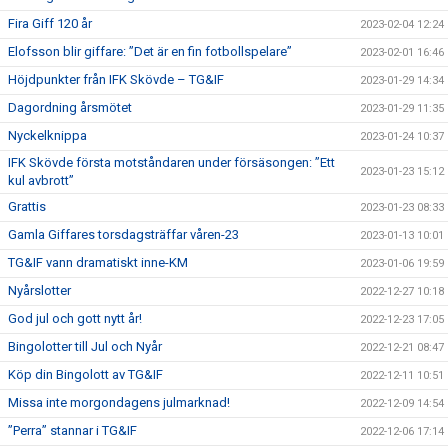
Fira Giff 120 år
2023-02-04 12:24
Elofsson blir giffare: ”Det är en fin fotbollspelare”
2023-02-01 16:46
Höjdpunkter från IFK Skövde – TG&IF
2023-01-29 14:34
Dagordning årsmötet
2023-01-29 11:35
Nyckelknippa
2023-01-24 10:37
IFK Skövde första motståndaren under försäsongen: ”Ett
2023-01-23 15:12
kul avbrott”
Grattis
2023-01-23 08:33
Gamla Giffares torsdagsträffar våren-23
2023-01-13 10:01
TG&IF vann dramatiskt inne-KM
2023-01-06 19:59
Nyårslotter
2022-12-27 10:18
God jul och gott nytt år!
2022-12-23 17:05
Bingolotter till Jul och Nyår
2022-12-21 08:47
Köp din Bingolott av TG&IF
2022-12-11 10:51
Missa inte morgondagens julmarknad!
2022-12-09 14:54
”Perra” stannar i TG&IF
2022-12-06 17:14