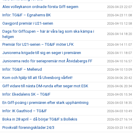
Alex volleykanon ordnade första Giff-segern
2026-04-23 22:07
Inför: TG&IF – Egnahems BK
2026-04-23 11:08
Oavgjord premiär i U21-serien
2026-04-15 12:58
Dags för Giffcupen – här är våra lag som ska kämpa i
2026-04-14 18:20
helgen
Premiär för U21-serien – TG&IF möter LFK
2026-04-14 11:07
Juniorerna krigade till sig en seger i premiären
2026-04-11 18:07
Juniorerna redo för seriepremiär mot Åtvidabergs FF
2026-04-10 16:57
Inför: TG&IF – Mellerud
2026-04-10 13:09
Kom och hjälp till att få Ulvesborg vårfint!
2026-04-06 20:42
Giff vidare till nästa DM-runda efter seger mot ESK
2026-04-06 20:34
Inför: Ekedalens SK – TG&IF
2026-04-05 15:34
En Giff-poäng i premiären efter stark upphämtning
2026-04-03 18:35
Inför: IK Gauthiod – TG&IF
2026-04-03 10:49
Boka in 28 april – då börjar TG&IF:s Bollekis
2026-03-27 16:14
Provkväll föreningskläder 24/3
2026-03-23 14:03