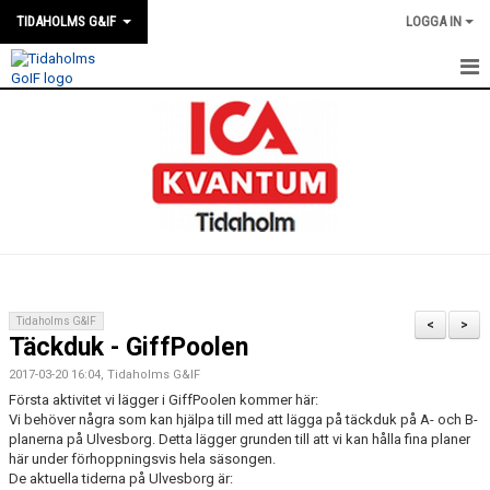
TIDAHOLMS G&IF
LOGGA IN
HEM
FÖRENINGSKALENDERN
NYHETER
KLUBBSTUGAN
KONTAKT
Tidaholms G&IF
<
>
Täckduk - GiffPoolen
FÖRENINGEN
2017-03-20 16:04, Tidaholms G&IF
SOUVENIRER
Första aktivitet vi lägger i GiffPoolen kommer här:
Vi behöver några som kan hjälpa till med att lägga på täckduk på A- och B-
planerna på Ulvesborg. Detta lägger grunden till att vi kan hålla fina planer
GAMLA GIFFS TORSDAGSTRÄFFAR
här under förhoppningsvis hela säsongen.
De aktuella tiderna på Ulvesborg är:
MATCHER