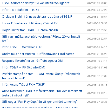
TG&IF förlorade derbyt: ”Vi var inte tillräckligt bra”
2022-09-03 20:03
Inför: IFK Tidaholm – TG&IF
2022-09-03 07:23
Xheladin Brahimi är ny assisterande tränare i TG&IF
2022-08-31 19:57
Lucas Frölin lånas ut till Åsarp-Trädet FK
2022-08-30 08:33
Höjdpunkter från TG&IF – Gerdskens BK
2022-08-27 09:53
Giff vann målkalaset på Ulvesborg: ”Första 20 var brutalt
2022-08-26 22:57
bra”
Inför: TG&IF – Gerdskens BK
2022-08-26 14:10
Andra raka höst-vinsten - Giff bortavann i Trollhättan
2022-08-21 16:23
Respass i kvartsfinalen - Giff utslaget ur DM
2022-08-16 21:47
Inför: TG&IF – IFK Skövde (DM)
2022-08-16 11:08
Perfekt start på hösten – TG&IF vann i Åsarp: ”Vår match
2022-08-12 21:30
från start till slut”
Inför: Åsarp-Trädet FK – TG&IF
2022-08-12 16:18
Arvid förstärker TG&IF:s målvaktssida: ”Kul och lärorikt att
2022-08-09 13:15
testa på något nytt”
Giff-seger i Fair Play Cup: ”En väl genomförd turnering”
2022-08-07 20:36