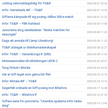
Jobbig nationaldagshelg för TG&IF
2025-06-07 22:26
Inför: Herrestads AIF – TG&IF
2025-06-07 12:32
Giffarna kämpade till sig poäng i Måns 300:e match
2025-06-01 21:22
Inför: TG&IF – FBK Karlstad
2025-05-30 17:00
Juniorerna slog serieledaren: ”Bästa matchen för
2025-05-30 11:42
säsongen”
Dags att anmäla till Camp Ulvesborg!
2025-05-30 11:23
TG&IF utslaget ur distriksmästerskapet
2025-05-28 22:27
Inför: TG&IF – Vänersborgs IF (DM)
2025-05-28 17:54
Intresseanmälan till utbildningen UEFA C
2025-05-24 20:27
Tung förlust i Motala
2025-05-24 20:23
Här är Giff-laget som gärna blir fler!
2025-05-23 16:16
Inför: Motala AIF – TG&IF
2025-05-23 14:12
Gegerfelt ordnade en Giff-poäng mot Ahlafors
2025-05-17 16:48
Inför: TG&IF – Ahlafors IF
2025-05-16 21:33
Tuffare serie för juniorerna: ”Utveckla spelarna inför nästa
2025-05-14 12:46
steg”