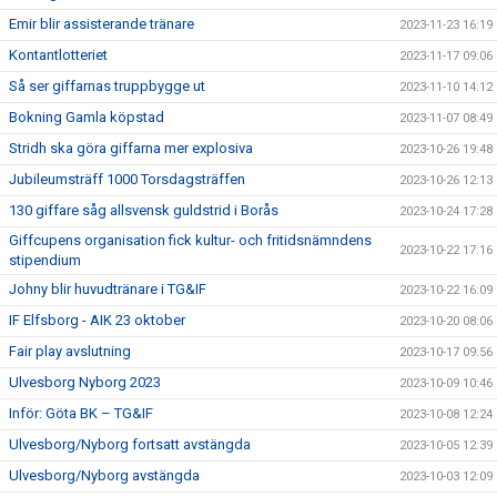
Emir blir assisterande tränare
2023-11-23 16:19
Kontantlotteriet
2023-11-17 09:06
Så ser giffarnas truppbygge ut
2023-11-10 14:12
Bokning Gamla köpstad
2023-11-07 08:49
Stridh ska göra giffarna mer explosiva
2023-10-26 19:48
Jubileumsträff 1000 Torsdagsträffen
2023-10-26 12:13
130 giffare såg allsvensk guldstrid i Borås
2023-10-24 17:28
Giffcupens organisation fick kultur- och fritidsnämndens
2023-10-22 17:16
stipendium
Johny blir huvudtränare i TG&IF
2023-10-22 16:09
IF Elfsborg - AIK 23 oktober
2023-10-20 08:06
Fair play avslutning
2023-10-17 09:56
Ulvesborg Nyborg 2023
2023-10-09 10:46
Inför: Göta BK – TG&IF
2023-10-08 12:24
Ulvesborg/Nyborg fortsatt avstängda
2023-10-05 12:39
Ulvesborg/Nyborg avstängda
2023-10-03 12:09