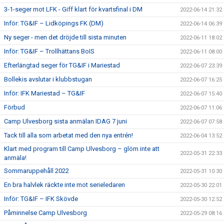
3-1-seger mot LFK - Giff klart för kvartsfinal i DM
2022-06-14 21:32
Inför: TG&IF – Lidköpings FK (DM)
2022-06-14 06:39
Ny seger - men det dröjde till sista minuten
2022-06-11 18:02
Inför: TG&IF – Trollhättans BoIS
2022-06-11 08:00
Efterlängtad seger för TG&IF i Mariestad
2022-06-07 23:39
Bollekis avslutar i klubbstugan
2022-06-07 16:25
Inför: IFK Mariestad – TG&IF
2022-06-07 15:40
Förbud
2022-06-07 11:06
Camp Ulvesborg sista anmälan IDAG 7 juni
2022-06-07 07:58
Tack till alla som arbetat med den nya entrén!
2022-06-04 13:52
Klart med program till Camp Ulvesborg – glöm inte att
2022-05-31 22:33
anmäla!
Sommaruppehåll 2022
2022-05-31 10:30
En bra halvlek räckte inte mot serieledaren
2022-05-30 22:01
Inför: TG&IF – IFK Skövde
2022-05-30 12:52
Påminnelse Camp Ulvesborg
2022-05-29 08:16