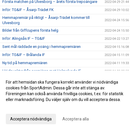
Första matchen på Ulvesborg – årets första trepoängare
2022-04-29 21:44
Inför: TG&IF – Åsarp-Trädet FK
2022-04-29 10:02
Hemmapremiär på riktigt – Åsarp-Trädet kommer till
2022-04-24 15:56
Ulvesborg
Bilder från Giffcupens första helg
2022-04-24 15:50
Inför: Alingsås IF – TG&IF
2022-04-22 13:27
Sent mål räddade en poäng i hemmapremiären
2022-04-15 16:08
Inför: TG&IF – Brålanda IF
2022-04-15 11:09
Ny tid på hemmapremiären
2022-04-11 19:33
Höjdpunkter från premiären mot Holmalunds IF
2022-04-08 22:53
Inför: Holmalunds IF – TG&IF
2022-04-08 13:44
För att hemsidan ska fungera korrekt använder vi nödvändiga
TG&IF flyttar fram första Giffcupen-helgen
cookies från SportAdmin. Dessa går inte att stänga av.
2022-04-04 20:34
Föreningen kan också använda frivilliga cookies, t.ex. för statistik
Än finns chans att köpa Vårtips
2022-04-04 19:08
eller marknadsföring. Du väljer själv om du vill acceptera dessa.
Välkommen till vår nya hemsida
2022-04-04 10:15
Anpassa dina val
Inför: TG&IF – Götene IF (träningsmatch)
2022-04-01 17:10
Acceptera nödvändiga
Acceptera alla
Bra årspremiär av juniorlaget mot Folkabo
2022-03-24 16:48
INFO Nya huvudentrèn
2022-03-24 12:27