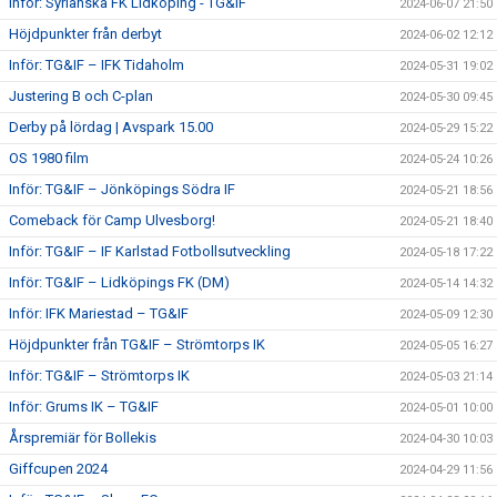
Inför: Syrianska FK Lidköping - TG&IF
2024-06-07 21:50
Höjdpunkter från derbyt
2024-06-02 12:12
Inför: TG&IF – IFK Tidaholm
2024-05-31 19:02
Justering B och C-plan
2024-05-30 09:45
Derby på lördag | Avspark 15.00
2024-05-29 15:22
OS 1980 film
2024-05-24 10:26
Inför: TG&IF – Jönköpings Södra IF
2024-05-21 18:56
Comeback för Camp Ulvesborg!
2024-05-21 18:40
Inför: TG&IF – IF Karlstad Fotbollsutveckling
2024-05-18 17:22
Inför: TG&IF – Lidköpings FK (DM)
2024-05-14 14:32
Inför: IFK Mariestad – TG&IF
2024-05-09 12:30
Höjdpunkter från TG&IF – Strömtorps IK
2024-05-05 16:27
Inför: TG&IF – Strömtorps IK
2024-05-03 21:14
Inför: Grums IK – TG&IF
2024-05-01 10:00
Årspremiär för Bollekis
2024-04-30 10:03
Giffcupen 2024
2024-04-29 11:56