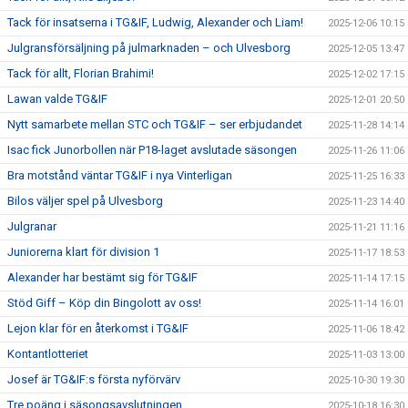
Tack för insatserna i TG&IF, Ludwig, Alexander och Liam!
2025-12-06 10:15
Julgransförsäljning på julmarknaden – och Ulvesborg
2025-12-05 13:47
Tack för allt, Florian Brahimi!
2025-12-02 17:15
Lawan valde TG&IF
2025-12-01 20:50
Nytt samarbete mellan STC och TG&IF – ser erbjudandet
2025-11-28 14:14
Isac fick Junorbollen när P18-laget avslutade säsongen
2025-11-26 11:06
Bra motstånd väntar TG&IF i nya Vinterligan
2025-11-25 16:33
Bilos väljer spel på Ulvesborg
2025-11-23 14:40
Julgranar
2025-11-21 11:16
Juniorerna klart för division 1
2025-11-17 18:53
Alexander har bestämt sig för TG&IF
2025-11-14 17:15
Stöd Giff – Köp din Bingolott av oss!
2025-11-14 16:01
Lejon klar för en återkomst i TG&IF
2025-11-06 18:42
Kontantlotteriet
2025-11-03 13:00
Josef är TG&IF:s första nyförvärv
2025-10-30 19:30
Tre poäng i säsongsavslutningen
2025-10-18 16:30