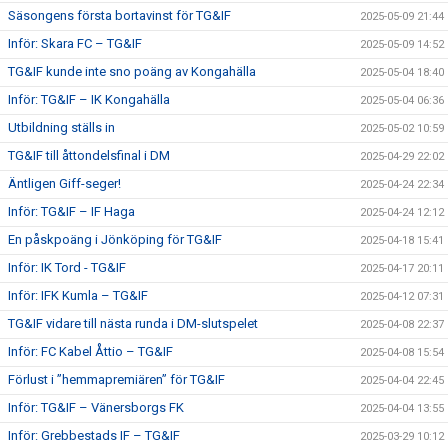
Säsongens första bortavinst för TG&IF
2025-05-09 21:44
Inför: Skara FC – TG&IF
2025-05-09 14:52
TG&IF kunde inte sno poäng av Kongahälla
2025-05-04 18:40
Inför: TG&IF – IK Kongahälla
2025-05-04 06:36
Utbildning ställs in
2025-05-02 10:59
TG&IF till åttondelsfinal i DM
2025-04-29 22:02
Äntligen Giff-seger!
2025-04-24 22:34
Inför: TG&IF – IF Haga
2025-04-24 12:12
En påskpoäng i Jönköping för TG&IF
2025-04-18 15:41
Inför: IK Tord - TG&IF
2025-04-17 20:11
Inför: IFK Kumla – TG&IF
2025-04-12 07:31
TG&IF vidare till nästa runda i DM-slutspelet
2025-04-08 22:37
Inför: FC Kabel Åttio – TG&IF
2025-04-08 15:54
Förlust i ”hemmapremiären” för TG&IF
2025-04-04 22:45
Inför: TG&IF – Vänersborgs FK
2025-04-04 13:55
Inför: Grebbestads IF – TG&IF
2025-03-29 10:12