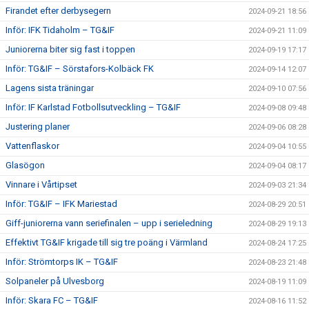
Firandet efter derbysegern
2024-09-21 18:56
Inför: IFK Tidaholm – TG&IF
2024-09-21 11:09
Juniorerna biter sig fast i toppen
2024-09-19 17:17
Inför: TG&IF – Sörstafors-Kolbäck FK
2024-09-14 12:07
Lagens sista träningar
2024-09-10 07:56
Inför: IF Karlstad Fotbollsutveckling – TG&IF
2024-09-08 09:48
Justering planer
2024-09-06 08:28
Vattenflaskor
2024-09-04 10:55
Glasögon
2024-09-04 08:17
Vinnare i Vårtipset
2024-09-03 21:34
Inför: TG&IF – IFK Mariestad
2024-08-29 20:51
Giff-juniorerna vann seriefinalen – upp i serieledning
2024-08-29 19:13
Effektivt TG&IF krigade till sig tre poäng i Värmland
2024-08-24 17:25
Inför: Strömtorps IK – TG&IF
2024-08-23 21:48
Solpaneler på Ulvesborg
2024-08-19 11:09
Inför: Skara FC – TG&IF
2024-08-16 11:52