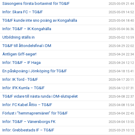
Säsongens första bortavinst för TG&IF
2025-05-09 21:44
Inför: Skara FC – TG&IF
2025-05-09 14:52
TG&IF kunde inte sno poäng av Kongahälla
2025-05-04 18:40
Inför: TG&IF – IK Kongahälla
2025-05-04 06:36
Utbildning ställs in
2025-05-02 10:59
TG&IF till åttondelsfinal i DM
2025-04-29 22:02
Äntligen Giff-seger!
2025-04-24 22:34
Inför: TG&IF – IF Haga
2025-04-24 12:12
En påskpoäng i Jönköping för TG&IF
2025-04-18 15:41
Inför: IK Tord - TG&IF
2025-04-17 20:11
Inför: IFK Kumla – TG&IF
2025-04-12 07:31
TG&IF vidare till nästa runda i DM-slutspelet
2025-04-08 22:37
Inför: FC Kabel Åttio – TG&IF
2025-04-08 15:54
Förlust i ”hemmapremiären” för TG&IF
2025-04-04 22:45
Inför: TG&IF – Vänersborgs FK
2025-04-04 13:55
Inför: Grebbestads IF – TG&IF
2025-03-29 10:12