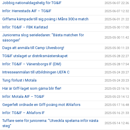
Jobbig nationaldagshelg för TG&IF
2025-06-07 22:26
Inför: Herrestads AIF – TG&IF
2025-06-07 12:32
Giffarna kämpade till sig poäng i Måns 300:e match
2025-06-01 21:22
Inför: TG&IF – FBK Karlstad
2025-05-30 17:00
Juniorerna slog serieledaren: ”Bästa matchen för
2025-05-30 11:42
säsongen”
Dags att anmäla till Camp Ulvesborg!
2025-05-30 11:23
TG&IF utslaget ur distriksmästerskapet
2025-05-28 22:27
Inför: TG&IF – Vänersborgs IF (DM)
2025-05-28 17:54
Intresseanmälan till utbildningen UEFA C
2025-05-24 20:27
Tung förlust i Motala
2025-05-24 20:23
Här är Giff-laget som gärna blir fler!
2025-05-23 16:16
Inför: Motala AIF – TG&IF
2025-05-23 14:12
Gegerfelt ordnade en Giff-poäng mot Ahlafors
2025-05-17 16:48
Inför: TG&IF – Ahlafors IF
2025-05-16 21:33
Tuffare serie för juniorerna: ”Utveckla spelarna inför nästa
2025-05-14 12:46
steg”