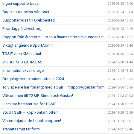
Ingen supporterbuss
2025-03-28 19:06
Dags att redovisa Vårtipset
2025-03-24 19:04
Supporterbuss till Grebbestad
2025-03-24 18:55
Fixardag på Ulvesborg!
2025-03-23 12:29
Rapport från årsmötet – starka finanser trots minusresultat
2025-02-28 12:51
Viktigt angående SportAdmin
2025-01-29 16:46
TG&IF vann KM i futsal
2025-01-06 19:13
VIKTIG INFO LARM,LÄS.
2024-12-20 11:44
Informationskväll droger
2024-12-18 18:32
Dragningslista kontantlotteriet 2024
2024-12-07 19:35
Tolv spelare har förlängt med TG&IF – truppbygget tar form
2024-12-06 15:06
Välkommen till TG&IF, Simon och Gustav!
2024-12-03 20:03
Liam har bestämt sig för TG&IF
2024-11-28 20:22
Stöd TG&IF – köp kontantlotten!
2024-11-28 13:50
Vintererbjudande i klubbshoppen!
2024-11-24 19:01
Tränarteamet tar form
2024-11-21 19:46