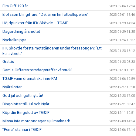
Fira Giff 120 år
2023-02-04 12:24
Elofsson blir giffare: ”Det är en fin fotbollspelare”
2023-02-01 16:46
Höjdpunkter från IFK Skövde – TG&IF
2023-01-29 14:34
Dagordning årsmötet
2023-01-29 11:35
Nyckelknippa
2023-01-24 10:37
IFK Skövde första motståndaren under försäsongen: ”Ett
2023-01-23 15:12
kul avbrott”
Grattis
2023-01-23 08:33
Gamla Giffares torsdagsträffar våren-23
2023-01-13 10:01
TG&IF vann dramatiskt inne-KM
2023-01-06 19:59
Nyårslotter
2022-12-27 10:18
God jul och gott nytt år!
2022-12-23 17:05
Bingolotter till Jul och Nyår
2022-12-21 08:47
Köp din Bingolott av TG&IF
2022-12-11 10:51
Missa inte morgondagens julmarknad!
2022-12-09 14:54
”Perra” stannar i TG&IF
2022-12-06 17:14