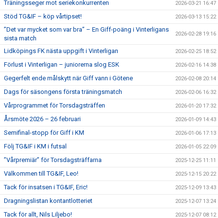
Träningsseger mot seriekonkurrenten
2026-03-21 16:47
Stöd TG&IF – köp vårtipset!
2026-03-13 15:22
”Det var mycket som var bra” – En Giff-poäng i Vinterligans
2026-02-28 19:16
sista match
Lidköpings FK nästa uppgift i Vinterligan
2026-02-25 18:52
Förlust i Vinterligan – juniorerna slog ESK
2026-02-16 14:38
Gegerfelt ende målskytt när Giff vann i Götene
2026-02-08 20:14
Dags för säsongens första träningsmatch
2026-02-06 16:32
Vårprogrammet för Torsdagsträffen
2026-01-20 17:32
Årsmöte 2026 – 26 februari
2026-01-09 14:43
Semifinal-stopp för Giff i KM
2026-01-06 17:13
Följ TG&IF i KM i futsal
2026-01-05 22:09
”Vårpremiär” för Torsdagsträffarna
2025-12-25 11:11
Välkommen till TG&IF, Leo!
2025-12-15 20:22
Tack för insatsen i TG&IF, Eric!
2025-12-09 13:43
Dragningslistan kontantlotteriet
2025-12-07 13:24
Tack för allt, Nils Liljebo!
2025-12-07 08:12