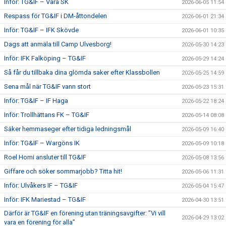
Inför: TG&IF – Vara SK
2026-06-05 11:54
Respass för TG&IF i DM-åttondelen
2026-06-01 21:34
Inför: TG&IF – IFK Skövde
2026-06-01 10:35
Dags att anmäla till Camp Ulvesborg!
2026-05-30 14:23
Inför: IFK Falköping – TG&IF
2026-05-29 14:24
Så får du tillbaka dina glömda saker efter Klassbollen
2026-05-25 14:59
Sena mål när TG&IF vann stort
2026-05-23 15:31
Inför: TG&IF – IF Haga
2026-05-22 18:24
Inför: Trollhättans FK – TG&IF
2026-05-14 08:08
Säker hemmaseger efter tidiga ledningsmål
2026-05-09 16:40
Inför: TG&IF – Wargöns IK
2026-05-09 10:18
Roel Homi ansluter till TG&IF
2026-05-08 13:56
Giffare och söker sommarjobb? Titta hit!
2026-05-06 11:31
Inför: Ulvåkers IF – TG&IF
2026-05-04 15:47
Inför: IFK Mariestad – TG&IF
2026-04-30 13:51
Därför är TG&IF en förening utan träningsavgifter: ”Vi vill
2026-04-29 13:02
vara en förening för alla”