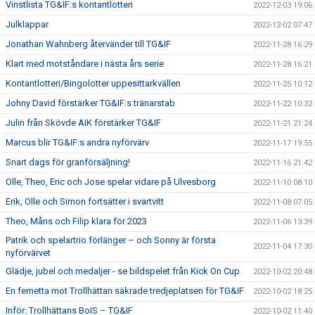
Vinstlista TG&IF:s kontantlotteri
2022-12-03 19:06
Julklappar
2022-12-02 07:47
Jonathan Wahnberg återvänder till TG&IF
2022-11-28 16:29
Klart med motståndare i nästa års serie
2022-11-28 16:21
Kontantlotteri/Bingolotter uppesittarkvällen
2022-11-25 10:12
Johny David förstärker TG&IF:s tränarstab
2022-11-22 10:32
Julin från Skövde AIK förstärker TG&IF
2022-11-21 21:24
Marcus blir TG&IF:s andra nyförvärv
2022-11-17 19:55
Snart dags för granförsäljning!
2022-11-16 21:42
Olle, Theo, Eric och Jose spelar vidare på Ulvesborg
2022-11-10 08:10
Erik, Olle och Simon fortsätter i svartvitt
2022-11-08 07:05
Theo, Måns och Filip klara för 2023
2022-11-06 13:39
Patrik och spelartrio förlänger – och Sonny är första
2022-11-04 17:30
nyförvärvet
Glädje, jubel och medaljer - se bildspelet från Kick On Cup
2022-10-02 20:48
En femetta mot Trollhättan säkrade tredjeplatsen för TG&IF
2022-10-02 18:25
Inför: Trollhättans BoIS – TG&IF
2022-10-02 11:40