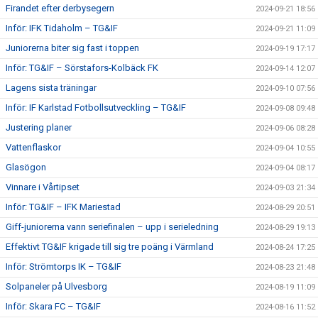
Firandet efter derbysegern
2024-09-21 18:56
Inför: IFK Tidaholm – TG&IF
2024-09-21 11:09
Juniorerna biter sig fast i toppen
2024-09-19 17:17
Inför: TG&IF – Sörstafors-Kolbäck FK
2024-09-14 12:07
Lagens sista träningar
2024-09-10 07:56
Inför: IF Karlstad Fotbollsutveckling – TG&IF
2024-09-08 09:48
Justering planer
2024-09-06 08:28
Vattenflaskor
2024-09-04 10:55
Glasögon
2024-09-04 08:17
Vinnare i Vårtipset
2024-09-03 21:34
Inför: TG&IF – IFK Mariestad
2024-08-29 20:51
Giff-juniorerna vann seriefinalen – upp i serieledning
2024-08-29 19:13
Effektivt TG&IF krigade till sig tre poäng i Värmland
2024-08-24 17:25
Inför: Strömtorps IK – TG&IF
2024-08-23 21:48
Solpaneler på Ulvesborg
2024-08-19 11:09
Inför: Skara FC – TG&IF
2024-08-16 11:52