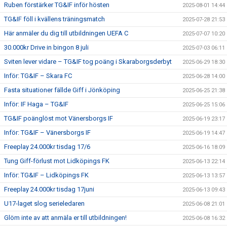
Ruben förstärker TG&IF inför hösten
2025-08-01 14:44
TG&IF föll i kvällens träningsmatch
2025-07-28 21:53
Här anmäler du dig till utbildningen UEFA C
2025-07-07 10:20
30.000kr Drive in bingon 8 juli
2025-07-03 06:11
Sviten lever vidare – TG&IF tog poäng i Skaraborgsderbyt
2025-06-29 18:30
Inför: TG&IF – Skara FC
2025-06-28 14:00
Fasta situationer fällde Giff i Jönköping
2025-06-25 21:38
Inför: IF Haga – TG&IF
2025-06-25 15:06
TG&IF poänglöst mot Vänersborgs IF
2025-06-19 23:17
Inför: TG&IF – Vänersborgs IF
2025-06-19 14:47
Freeplay 24.000kr tisdag 17/6
2025-06-16 18:09
Tung Giff-förlust mot Lidköpings FK
2025-06-13 22:14
Inför: TG&IF – Lidköpings FK
2025-06-13 13:57
Freeplay 24.000kr tisdag 17juni
2025-06-13 09:43
U17-laget slog serieledaren
2025-06-08 21:01
Glöm inte av att anmäla er till utbildningen!
2025-06-08 16:32