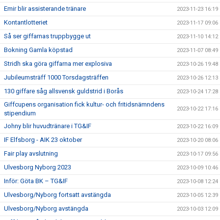
Emir blir assisterande tränare
2023-11-23 16:19
Kontantlotteriet
2023-11-17 09:06
Så ser giffarnas truppbygge ut
2023-11-10 14:12
Bokning Gamla köpstad
2023-11-07 08:49
Stridh ska göra giffarna mer explosiva
2023-10-26 19:48
Jubileumsträff 1000 Torsdagsträffen
2023-10-26 12:13
130 giffare såg allsvensk guldstrid i Borås
2023-10-24 17:28
Giffcupens organisation fick kultur- och fritidsnämndens
2023-10-22 17:16
stipendium
Johny blir huvudtränare i TG&IF
2023-10-22 16:09
IF Elfsborg - AIK 23 oktober
2023-10-20 08:06
Fair play avslutning
2023-10-17 09:56
Ulvesborg Nyborg 2023
2023-10-09 10:46
Inför: Göta BK – TG&IF
2023-10-08 12:24
Ulvesborg/Nyborg fortsatt avstängda
2023-10-05 12:39
Ulvesborg/Nyborg avstängda
2023-10-03 12:09