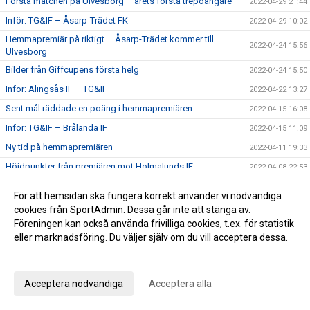
Första matchen på Ulvesborg – årets första trepoängare
2022-04-29 21:44
Inför: TG&IF – Åsarp-Trädet FK
2022-04-29 10:02
Hemmapremiär på riktigt – Åsarp-Trädet kommer till
2022-04-24 15:56
Ulvesborg
Bilder från Giffcupens första helg
2022-04-24 15:50
Inför: Alingsås IF – TG&IF
2022-04-22 13:27
Sent mål räddade en poäng i hemmapremiären
2022-04-15 16:08
Inför: TG&IF – Brålanda IF
2022-04-15 11:09
Ny tid på hemmapremiären
2022-04-11 19:33
Höjdpunkter från premiären mot Holmalunds IF
2022-04-08 22:53
Inför: Holmalunds IF – TG&IF
2022-04-08 13:44
För att hemsidan ska fungera korrekt använder vi nödvändiga
TG&IF flyttar fram första Giffcupen-helgen
2022-04-04 20:34
cookies från SportAdmin. Dessa går inte att stänga av.
Föreningen kan också använda frivilliga cookies, t.ex. för statistik
Än finns chans att köpa Vårtips
2022-04-04 19:08
eller marknadsföring. Du väljer själv om du vill acceptera dessa.
Välkommen till vår nya hemsida
2022-04-04 10:15
Anpassa dina val
Inför: TG&IF – Götene IF (träningsmatch)
2022-04-01 17:10
Bra årspremiär av juniorlaget mot Folkabo
Acceptera nödvändiga
Acceptera alla
2022-03-24 16:48
INFO Nya huvudentrèn
2022-03-24 12:27