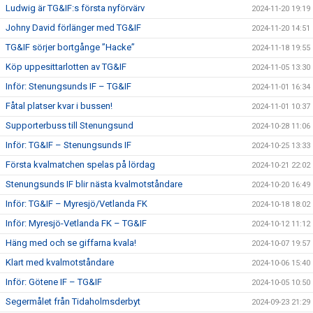
Ludwig är TG&IF:s första nyförvärv
2024-11-20 19:19
Johny David förlänger med TG&IF
2024-11-20 14:51
TG&IF sörjer bortgånge ”Hacke”
2024-11-18 19:55
Köp uppesittarlotten av TG&IF
2024-11-05 13:30
Inför: Stenungsunds IF – TG&IF
2024-11-01 16:34
Fåtal platser kvar i bussen!
2024-11-01 10:37
Supporterbuss till Stenungsund
2024-10-28 11:06
Inför: TG&IF – Stenungsunds IF
2024-10-25 13:33
Första kvalmatchen spelas på lördag
2024-10-21 22:02
Stenungsunds IF blir nästa kvalmotståndare
2024-10-20 16:49
Inför: TG&IF – Myresjö/Vetlanda FK
2024-10-18 18:02
Inför: Myresjö-Vetlanda FK – TG&IF
2024-10-12 11:12
Häng med och se giffarna kvala!
2024-10-07 19:57
Klart med kvalmotståndare
2024-10-06 15:40
Inför: Götene IF – TG&IF
2024-10-05 10:50
Segermålet från Tidaholmsderbyt
2024-09-23 21:29