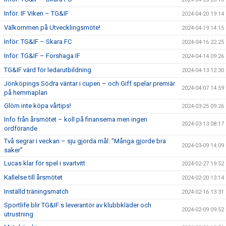
Inför: IF Viken – TG&IF
2024-04-20 19:14
Välkommen på Utvecklingsmöte!
2024-04-19 14:15
Inför: TG&IF – Skara FC
2024-04-16 22:25
Inför: TG&IF – Forshaga IF
2024-04-14 09:26
TG&IF värd för ledarutbildning
2024-04-13 12:30
Jönköpings Södra väntar i cupen – och Giff spelar premiär
2024-04-07 14:59
på hemmaplan
Glöm inte köpa vårtips!
2024-03-25 09:26
Info från årsmötet – koll på finanserna men ingen
2024-03-13 08:17
ordförande
Två segrar i veckan – sju gjorda mål: ”Många gjorde bra
2024-03-09 14:09
saker”
Lucas klar för spel i svartvitt
2024-02-27 19:52
Kallelse till årsmötet
2024-02-20 13:14
Inställd träningsmatch
2024-02-16 13:31
Sportlife blir TG&IF:s leverantör av klubbkläder och
2024-02-09 09:52
utrustning