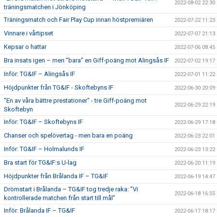
2022-08-02 22:30
träningsmatchen i Jönköping
Träningsmatch och Fair Play Cup innan höstpremiären
2022-07-22 11:23
Vinnare i vårtipset
2022-07-07 21:13
Kepsar o hattar
2022-07-06 08:45
Bra insats igen – men ”bara” en Giff-poäng mot Alingsås IF
2022-07-02 19:17
Inför: TG&IF – Alingsås IF
2022-07-01 11:22
Höjdpunkter från TG&IF - Skoftebyns IF
2022-06-30 20:09
"En av våra bättre prestationer" - tre Giff-poäng mot
2022-06-29 22:19
Skoftebyn
Inför: TG&IF – Skoftebyns IF
2022-06-29 17:18
Chanser och spelövertag - men bara en poäng
2022-06-23 22:01
Inför: TG&IF – Holmalunds IF
2022-06-23 13:22
Bra start för TG&IF:s U-lag
2022-06-20 11:19
Höjdpunkter från Brålanda IF – TG&IF
2022-06-19 14:47
Drömstart i Brålanda – TG&IF tog tredje raka: ”Vi
2022-06-18 16:55
kontrollerade matchen från start till mål”
Inför: Brålanda IF – TG&IF
2022-06-17 18:17