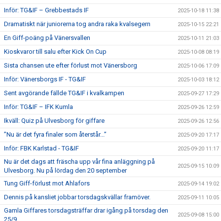
Inför: TG&IF – Grebbestads IF
2025-10-18 11:38
Dramatiskt när juniorerna tog andra raka kvalsegern
2025-10-15 22:21
En Giff-poäng på Vänersvallen
2025-10-11 21:03
Kioskvaror till salu efter Kick On Cup
2025-10-08 08:19
Sista chansen ute efter förlust mot Vänersborg
2025-10-06 17:09
Inför: Vänersborgs IF - TG&IF
2025-10-03 18:12
Sent avgörande fällde TG&IF i kvalkampen
2025-09-27 17:29
Inför: TG&IF – IFK Kumla
2025-09-26 12:59
Ikväll: Quiz på Ulvesborg för giffare
2025-09-26 12:56
”Nu är det fyra finaler som återstår...”
2025-09-20 17:17
Inför: FBK Karlstad - TG&IF
2025-09-20 11:17
Nu är det dags att fräscha upp vår fina anläggning på
2025-09-15 10:09
Ulvesborg. Nu på lördag den 20 september
Tung Giff-förlust mot Ahlafors
2025-09-14 19:02
Dennis på kansliet jobbar torsdagskvällar framöver.
2025-09-11 10:05
Gamla Giffares torsdagsträffar drar igång på torsdag den
2025-09-08 15:00
25/9