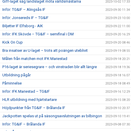
Giff-laget såg landslaget möta världsmästarna
2023-10-02 17:33
Inför: TG&IF – Alingsås IF
2023-09-30 11:34
Inför: Jonsereds IF – TG&IF
2023-09-23 10:00
Biljetter IF Elfsborg - AIK
2023-09-22 11:00
Inför: IFK Skövde – TG&IF – semifinal i DM
2023-09-20 16:29
Kick On Cup
2023-09-20 08:46
Bra insatser av U-laget – trots att poängen uteblivit
2023-09-19 08:55
Målen från matchen mot IFK Mariestad
2023-09-18 20:21
P16-laget är seriesegrare – och vinstraden blir allt längre
2023-09-18 19:36
Utbildning pågår
2023-09-18 16:07
Påminnelse
2023-09-18 08:49
Inför: IFK Mariestad – TG&IF
2023-09-16 12:29
HLR utbildning med hjärtstartare
2023-09-15 08:20
Höjdpunkter från TG&IF – Brålanda IF
2023-09-10 20:37
Jackpotten spelas ut på säsongsavslutningen av bilbingon
2023-09-10 19:41
Inför: TG&IF – Brålanda IF
2023-09-08 07:30