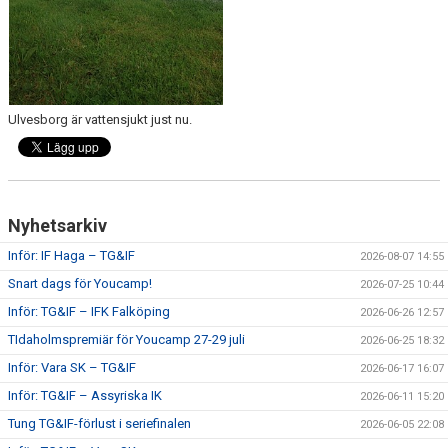
CUPER ARBETSBESKRIVNING
PLANSCHEMA
Ulvesborg är vattensjukt just nu.
Nyhetsarkiv
Inför: IF Haga – TG&IF
2026-08-07 14:55
Snart dags för Youcamp!
2026-07-25 10:44
Inför: TG&IF – IFK Falköping
2026-06-26 12:57
TIdaholmspremiär för Youcamp 27-29 juli
2026-06-25 18:32
Inför: Vara SK – TG&IF
2026-06-17 16:07
Inför: TG&IF – Assyriska IK
2026-06-11 15:20
Tung TG&IF-förlust i seriefinalen
2026-06-05 22:08