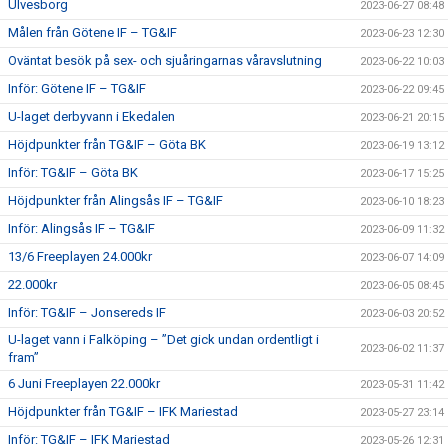
Ulvesborg
2023-06-27 08:48
Målen från Götene IF – TG&IF
2023-06-23 12:30
Oväntat besök på sex- och sjuåringarnas våravslutning
2023-06-22 10:03
Inför: Götene IF – TG&IF
2023-06-22 09:45
U-laget derbyvann i Ekedalen
2023-06-21 20:15
Höjdpunkter från TG&IF – Göta BK
2023-06-19 13:12
Inför: TG&IF – Göta BK
2023-06-17 15:25
Höjdpunkter från Alingsås IF – TG&IF
2023-06-10 18:23
Inför: Alingsås IF – TG&IF
2023-06-09 11:32
13/6 Freeplayen 24.000kr
2023-06-07 14:09
22.000kr
2023-06-05 08:45
Inför: TG&IF – Jonsereds IF
2023-06-03 20:52
U-laget vann i Falköping – ”Det gick undan ordentligt i
2023-06-02 11:37
fram”
6 Juni Freeplayen 22.000kr
2023-05-31 11:42
Höjdpunkter från TG&IF – IFK Mariestad
2023-05-27 23:14
Inför: TG&IF – IFK Mariestad
2023-05-26 12:31