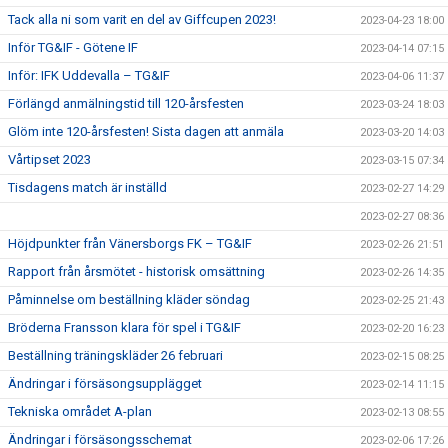
Tack alla ni som varit en del av Giffcupen 2023!
2023-04-23 18:00
Inför TG&IF - Götene IF
2023-04-14 07:15
Inför: IFK Uddevalla – TG&IF
2023-04-06 11:37
Förlängd anmälningstid till 120-årsfesten
2023-03-24 18:03
Glöm inte 120-årsfesten! Sista dagen att anmäla
2023-03-20 14:03
Vårtipset 2023
2023-03-15 07:34
Tisdagens match är inställd
2023-02-27 14:29
2023-02-27 08:36
Höjdpunkter från Vänersborgs FK – TG&IF
2023-02-26 21:51
Rapport från årsmötet - historisk omsättning
2023-02-26 14:35
Påminnelse om beställning kläder söndag
2023-02-25 21:43
Bröderna Fransson klara för spel i TG&IF
2023-02-20 16:23
Beställning träningskläder 26 februari
2023-02-15 08:25
Ändringar i försäsongsupplägget
2023-02-14 11:15
Tekniska området A-plan
2023-02-13 08:55
Ändringar i försäsongsschemat
2023-02-06 17:26