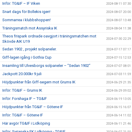
Inför: TG&IF – IF Viken
2024-08-11 07:30
Snart dags för Bollekis igen!
2024-08-07 20:00
Sommarrea i klubbshoppen!
2024-08-07 13:48
Träningsmatch mot Assyriska IK
2024-08-04 11:38
Theos frispark ordnade oavgjort i träningsmatchen mot
2024-07-30 22:29
Skövde AIK U19
Sedan 1902 , projekt solpaneler.
2024-07-17 07:17
Giff-lagen igång i Gothia Cup
2024-07-15 12:53
Insamling till Ulvesborgs solpaneler – ”Sedan 1902”
2024-07-07 08:01
Jackpott 20.000kr 9 juli
2024-07-03 11:59
Höjdpunkter från Giff-segern mot Grums IK
2024-06-29 21:35
Inför: TG&IF – Grums IK
2024-06-29 09:02
Inför: Forshaga IF – TG&IF
2024-06-19 13:05
Höjdpunkter från TG&IF – Götene IF
2024-06-15 16:07
Inför: TG&IF – Götene IF
2024-06-14 11:02
Här avgör TG&IF i Lidköping
2024-06-11 21:46
Inför: Syrianska FK Lidköping - TG&IF
2024-06-07 21:50