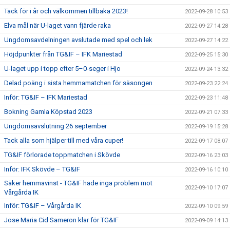
Tack för i år och välkommen tillbaka 2023!
2022-09-28 10:53
Elva mål när U-laget vann fjärde raka
2022-09-27 14:28
Ungdomsavdelningen avslutade med spel och lek
2022-09-27 14:22
Höjdpunkter från TG&IF – IFK Mariestad
2022-09-25 15:30
U-laget upp i topp efter 5–0-seger i Hjo
2022-09-24 13:32
Delad poäng i sista hemmamatchen för säsongen
2022-09-23 22:24
Inför: TG&IF – IFK Mariestad
2022-09-23 11:48
Bokning Gamla Köpstad 2023
2022-09-21 07:33
Ungdomsavslutning 26 september
2022-09-19 15:28
Tack alla som hjälper till med våra cuper!
2022-09-17 08:07
TG&IF förlorade toppmatchen i Skövde
2022-09-16 23:03
Inför: IFK Skövde – TG&IF
2022-09-16 10:10
Säker hemmavinst - TG&IF hade inga problem mot
2022-09-10 17:07
Vårgårda IK
Inför: TG&IF – Vårgårda IK
2022-09-10 09:59
Jose Maria Cid Sameron klar för TG&IF
2022-09-09 14:13