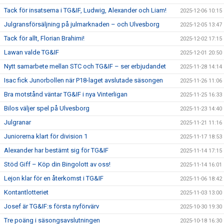
Tack för insatserna i TG&IF, Ludwig, Alexander och Liam!
2025-12-06 10:15
Julgransförsäljning på julmarknaden – och Ulvesborg
2025-12-05 13:47
Tack för allt, Florian Brahimi!
2025-12-02 17:15
Lawan valde TG&IF
2025-12-01 20:50
Nytt samarbete mellan STC och TG&IF – ser erbjudandet
2025-11-28 14:14
Isac fick Junorbollen när P18-laget avslutade säsongen
2025-11-26 11:06
Bra motstånd väntar TG&IF i nya Vinterligan
2025-11-25 16:33
Bilos väljer spel på Ulvesborg
2025-11-23 14:40
Julgranar
2025-11-21 11:16
Juniorerna klart för division 1
2025-11-17 18:53
Alexander har bestämt sig för TG&IF
2025-11-14 17:15
Stöd Giff – Köp din Bingolott av oss!
2025-11-14 16:01
Lejon klar för en återkomst i TG&IF
2025-11-06 18:42
Kontantlotteriet
2025-11-03 13:00
Josef är TG&IF:s första nyförvärv
2025-10-30 19:30
Tre poäng i säsongsavslutningen
2025-10-18 16:30