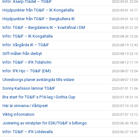
Inför: Åsarp-Trädet – TG&IF
2023-09-01 22:04
Höjdpunkter från TG&IF – IK Kongahälla
2023-09-01 16:17
Höjdpunkter från TG&IF – Bergkullens IK
2023-09-01 16:13
Inför: TG&IF – Bergdalens IK – kvartsfinal i DM
2023-08-29 21:59
Inför: TG&IF – IK Kongahälla
2023-08-26 13:26
Inför: Vårgårda IK – TG&IF
2023-08-19 12:43
Giff-målen från derbyt
2023-08-13 22:10
Inför: TG&IF – IFK Tidaholm
2023-08-12 11:19
Inför: IFK Hjo – TG&IF (DM)
2023-08-07 13:54
Ulvesborgs planer avstängda tills vidare
2023-08-07 13:04
Sonny Karlsson lämnar TG&IF
2023-07-31 11:06
Bra start för TG&IF:s P16-lag i Gothia Cup
2023-07-18 21:14
Här är vinnarna i Vårtipset
2023-07-10 10:29
Viktig information
2023-07-07 12:12
Justering av vinstplan för ESK/TG&IF:s bilbingo
2023-06-30 18:32
Inför: TG&IF – IFK Uddevalla
2023-06-27 14:47