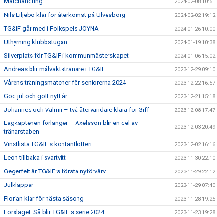
Matchändring
2024-02-08 10:51
Nils Liljebo klar för återkomst på Ulvesborg
2024-02-02 19:12
TG&IF går med i Folkspels JOYNA
2024-01-26 10:00
Uthyrning klubbstugan
2024-01-19 10:38
Silverplats för TG&IF i kommunmästerskapet
2024-01-06 15:02
Andreas blir målvaktstränare i TG&IF
2023-12-29 09:10
Vårens träningsmatcher för seniorerna 2024
2023-12-22 16:57
God jul och gott nytt år
2023-12-21 15:18
Johannes och Valmir – två återvändare klara för Giff
2023-12-08 17:47
Lagkaptenen förlänger – Axelsson blir en del av
2023-12-03 20:49
tränarstaben
Vinstlista TG&IF:s kontantlotteri
2023-12-02 16:16
Leon tillbaka i svartvitt
2023-11-30 22:10
Gegerfelt är TG&IF:s första nyförvärv
2023-11-29 22:12
Julklappar
2023-11-29 07:40
Florian klar för nästa säsong
2023-11-28 19:25
Förslaget: Så blir TG&IF:s serie 2024
2023-11-23 19:28