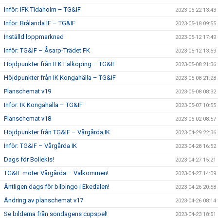
Inför: IFK Tidaholm – TG&IF
2023-05-22 13:43
Inför: Brålanda IF – TG&IF
2023-05-18 09:55
Inställd loppmarknad
2023-05-12 17:49
Inför: TG&IF – Åsarp-Trädet FK
2023-05-12 13:59
Höjdpunkter från IFK Falköping – TG&IF
2023-05-08 21:36
Höjdpunkter från IK Kongahälla – TG&IF
2023-05-08 21:28
Planschemat v19
2023-05-08 08:32
Inför: IK Kongahälla – TG&IF
2023-05-07 10:55
Planschemat v18
2023-05-02 08:57
Höjdpunkter från TG&IF – Vårgårda IK
2023-04-29 22:36
Inför: TG&IF – Vårgårda IK
2023-04-28 16:52
Dags för Bollekis!
2023-04-27 15:21
TG&IF möter Vårgårda – Välkommen!
2023-04-27 14:09
Äntligen dags för bilbingo i Ekedalen!
2023-04-26 20:58
Ändring av planschemat v17
2023-04-26 08:14
Se bilderna från söndagens cupspel!
2023-04-23 18:51