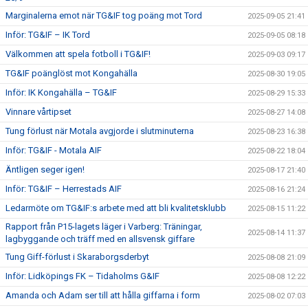
Marginalerna emot när TG&IF tog poäng mot Tord
2025-09-05 21:41
Inför: TG&IF – IK Tord
2025-09-05 08:18
Välkommen att spela fotboll i TG&IF!
2025-09-03 09:17
TG&IF poänglöst mot Kongahälla
2025-08-30 19:05
Inför: IK Kongahälla – TG&IF
2025-08-29 15:33
Vinnare vårtipset
2025-08-27 14:08
Tung förlust när Motala avgjorde i slutminuterna
2025-08-23 16:38
Inför: TG&IF - Motala AIF
2025-08-22 18:04
Äntligen seger igen!
2025-08-17 21:40
Inför: TG&IF – Herrestads AIF
2025-08-16 21:24
Ledarmöte om TG&IF:s arbete med att bli kvalitetsklubb
2025-08-15 11:22
Rapport från P15-lagets läger i Varberg: Träningar,
2025-08-14 11:37
lagbyggande och träff med en allsvensk giffare
Tung Giff-förlust i Skaraborgsderbyt
2025-08-08 21:09
Inför: Lidköpings FK – Tidaholms G&IF
2025-08-08 12:22
Amanda och Adam ser till att hålla giffarna i form
2025-08-02 07:03