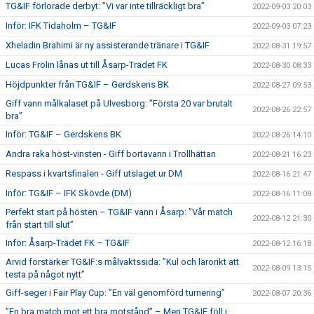
TG&IF förlorade derbyt: ”Vi var inte tillräckligt bra”
2022-09-03 20:03
Inför: IFK Tidaholm – TG&IF
2022-09-03 07:23
Xheladin Brahimi är ny assisterande tränare i TG&IF
2022-08-31 19:57
Lucas Frölin lånas ut till Åsarp-Trädet FK
2022-08-30 08:33
Höjdpunkter från TG&IF – Gerdskens BK
2022-08-27 09:53
Giff vann målkalaset på Ulvesborg: ”Första 20 var brutalt
2022-08-26 22:57
bra”
Inför: TG&IF – Gerdskens BK
2022-08-26 14:10
Andra raka höst-vinsten - Giff bortavann i Trollhättan
2022-08-21 16:23
Respass i kvartsfinalen - Giff utslaget ur DM
2022-08-16 21:47
Inför: TG&IF – IFK Skövde (DM)
2022-08-16 11:08
Perfekt start på hösten – TG&IF vann i Åsarp: ”Vår match
2022-08-12 21:30
från start till slut”
Inför: Åsarp-Trädet FK – TG&IF
2022-08-12 16:18
Arvid förstärker TG&IF:s målvaktssida: ”Kul och lärorikt att
2022-08-09 13:15
testa på något nytt”
Giff-seger i Fair Play Cup: ”En väl genomförd turnering”
2022-08-07 20:36
”En bra match mot ett bra motstånd” – Men TG&IF föll i