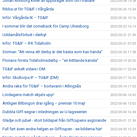
Johan Åhnborg kliver av uppdraget som Giff-tränare
2022-05-28 19:28
Ribba ut för TG&IF i Vårgårda
2022-05-26 15:34
Inför: Vårgårda IK – TG&IF
2022-05-26 10:16
I sommar blir det comeback för Camp Ulvesborg
2022-05-23 16:14
Uddamålsförlust i derbyt
2022-05-21 21:34
Inför: TG&IF – IFK Tidaholm
2022-05-21 07:03
Sörman: ”Att vinna ett derby är det bästa som kan hända”
2022-05-20 17:28
Florians första Tidaholmsderby – ”en kittlande känsla”
2022-05-19 20:35
TG&IF enkelt vidare i DM
2022-05-17 22:04
Inför: Skultorps IF – TG&IF (DM)
2022-05-17 10:35
Andra raka för TG&IF – bortavann i Allingsås
2022-05-14 17:50
Lördagens match skjuts upp!
2022-05-06 14:42
Äntligen Bilbingon drar igång – premiär 10 maj!
2022-05-06 13:02
Dubbla Giff-segrar i inledningen av U-lagsserien
2022-05-04 16:34
Glädje och jubel - stort bildspel från Giffcupens avgörande
2022-05-01 21:34
Full fart även andra helgen av Giffcupen - se bilderna här!
2022-04-30 15:23