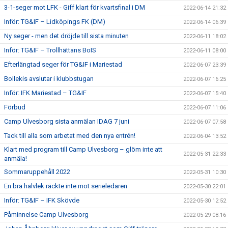
3-1-seger mot LFK - Giff klart för kvartsfinal i DM
2022-06-14 21:32
Inför: TG&IF – Lidköpings FK (DM)
2022-06-14 06:39
Ny seger - men det dröjde till sista minuten
2022-06-11 18:02
Inför: TG&IF – Trollhättans BoIS
2022-06-11 08:00
Efterlängtad seger för TG&IF i Mariestad
2022-06-07 23:39
Bollekis avslutar i klubbstugan
2022-06-07 16:25
Inför: IFK Mariestad – TG&IF
2022-06-07 15:40
Förbud
2022-06-07 11:06
Camp Ulvesborg sista anmälan IDAG 7 juni
2022-06-07 07:58
Tack till alla som arbetat med den nya entrén!
2022-06-04 13:52
Klart med program till Camp Ulvesborg – glöm inte att
2022-05-31 22:33
anmäla!
Sommaruppehåll 2022
2022-05-31 10:30
En bra halvlek räckte inte mot serieledaren
2022-05-30 22:01
Inför: TG&IF – IFK Skövde
2022-05-30 12:52
Påminnelse Camp Ulvesborg
2022-05-29 08:16