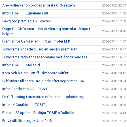
Alex volleykanon ordnade första Giff-segern
2026-04-23 22:07
Inför: TG&IF – Egnahems BK
2026-04-23 11:08
Oavgjord premiär i U21-serien
2026-04-15 12:58
Dags för Giffcupen – här är våra lag som ska kämpa i
2026-04-14 18:20
helgen
Premiär för U21-serien – TG&IF möter LFK
2026-04-14 11:07
Juniorerna krigade till sig en seger i premiären
2026-04-11 18:07
Juniorerna redo för seriepremiär mot Åtvidabergs FF
2026-04-10 16:57
Inför: TG&IF – Mellerud
2026-04-10 13:09
Kom och hjälp till att få Ulvesborg vårfint!
2026-04-06 20:42
Giff vidare till nästa DM-runda efter seger mot ESK
2026-04-06 20:34
Inför: Ekedalens SK – TG&IF
2026-04-05 15:34
En Giff-poäng i premiären efter stark upphämtning
2026-04-03 18:35
Inför: IK Gauthiod – TG&IF
2026-04-03 10:49
Boka in 28 april – då börjar TG&IF:s Bollekis
2026-03-27 16:14
Provkväll föreningskläder 24/3
2026-03-23 14:03