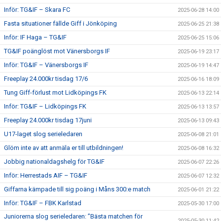
Inför: TG&IF – Skara FC
2025-06-28 14:00
Fasta situationer fällde Giff i Jönköping
2025-06-25 21:38
Inför: IF Haga – TG&IF
2025-06-25 15:06
TG&IF poänglöst mot Vänersborgs IF
2025-06-19 23:17
Inför: TG&IF – Vänersborgs IF
2025-06-19 14:47
Freeplay 24.000kr tisdag 17/6
2025-06-16 18:09
Tung Giff-förlust mot Lidköpings FK
2025-06-13 22:14
Inför: TG&IF – Lidköpings FK
2025-06-13 13:57
Freeplay 24.000kr tisdag 17juni
2025-06-13 09:43
U17-laget slog serieledaren
2025-06-08 21:01
Glöm inte av att anmäla er till utbildningen!
2025-06-08 16:32
Jobbig nationaldagshelg för TG&IF
2025-06-07 22:26
Inför: Herrestads AIF – TG&IF
2025-06-07 12:32
Giffarna kämpade till sig poäng i Måns 300:e match
2025-06-01 21:22
Inför: TG&IF – FBK Karlstad
2025-05-30 17:00
Juniorerna slog serieledaren: ”Bästa matchen för
2025-05-30 11:42