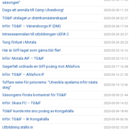
säsongen”
Dags att anmäla till Camp Ulvesborg!
2025-05-30 11:23
TG&IF utslaget ur distriksmästerskapet
2025-05-28 22:27
Inför: TG&IF – Vänersborgs IF (DM)
2025-05-28 17:54
Intresseanmälan till utbildningen UEFA C
2025-05-24 20:27
Tung förlust i Motala
2025-05-24 20:23
Här är Giff-laget som gärna blir fler!
2025-05-23 16:16
Inför: Motala AIF – TG&IF
2025-05-23 14:12
Gegerfelt ordnade en Giff-poäng mot Ahlafors
2025-05-17 16:48
Inför: TG&IF – Ahlafors IF
2025-05-16 21:33
Tuffare serie för juniorerna: ”Utveckla spelarna inför nästa
2025-05-14 12:46
steg”
Säsongens första bortavinst för TG&IF
2025-05-09 21:44
Inför: Skara FC – TG&IF
2025-05-09 14:52
TG&IF kunde inte sno poäng av Kongahälla
2025-05-04 18:40
Inför: TG&IF – IK Kongahälla
2025-05-04 06:36
Utbildning ställs in
2025-05-02 10:59