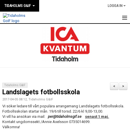
TIDAHOLMS G&IF
LOGGA IN
HEM
FÖRENINGSKALENDERN
NYHETER
KLUBBSTUGAN
KONTAKT
Tidaholms G&IF
<
>
Landslagets fotbollsskola
FÖRENINGEN
2017-04-05 08:12, Tidaholms G&IF
SOUVENIRER
Vi söker ledare till vårt populära arrangemang Landslagets fotbollsskola.
Fotbollsskolan startar mån. 19/6 till torsd. 22/6 kl 9,00-13,00.
Vi vill ha ansökan via mail:
per@tidaholmsgif.se
senast 1 maj.
GAMLA GIFFS TORSDAGSTRÄFFAR
Kontakt ungdomssekt./Annie Axelsson 0735014699.
Välkomna!
MATCHER