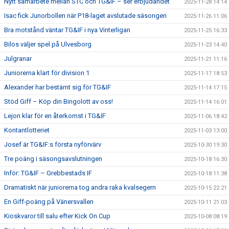
Nytt samarbete mellan STC och TG&IF – ser erbjudandet
2025-11-28 14:14
Isac fick Junorbollen när P18-laget avslutade säsongen
2025-11-26 11:06
Bra motstånd väntar TG&IF i nya Vinterligan
2025-11-25 16:33
Bilos väljer spel på Ulvesborg
2025-11-23 14:40
Julgranar
2025-11-21 11:16
Juniorerna klart för division 1
2025-11-17 18:53
Alexander har bestämt sig för TG&IF
2025-11-14 17:15
Stöd Giff – Köp din Bingolott av oss!
2025-11-14 16:01
Lejon klar för en återkomst i TG&IF
2025-11-06 18:42
Kontantlotteriet
2025-11-03 13:00
Josef är TG&IF:s första nyförvärv
2025-10-30 19:30
Tre poäng i säsongsavslutningen
2025-10-18 16:30
Inför: TG&IF – Grebbestads IF
2025-10-18 11:38
Dramatiskt när juniorerna tog andra raka kvalsegern
2025-10-15 22:21
En Giff-poäng på Vänersvallen
2025-10-11 21:03
Kioskvaror till salu efter Kick On Cup
2025-10-08 08:19