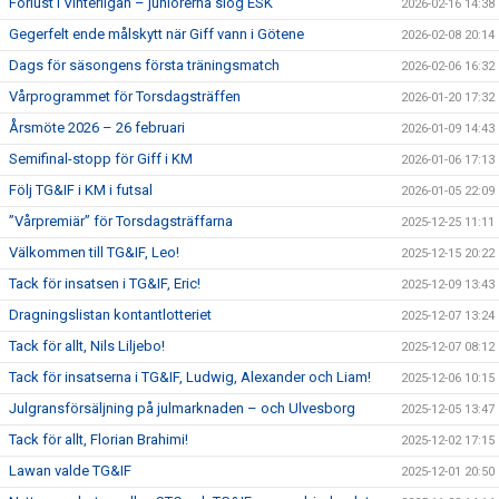
Förlust i Vinterligan – juniorerna slog ESK
2026-02-16 14:38
Gegerfelt ende målskytt när Giff vann i Götene
2026-02-08 20:14
Dags för säsongens första träningsmatch
2026-02-06 16:32
Vårprogrammet för Torsdagsträffen
2026-01-20 17:32
Årsmöte 2026 – 26 februari
2026-01-09 14:43
Semifinal-stopp för Giff i KM
2026-01-06 17:13
Följ TG&IF i KM i futsal
2026-01-05 22:09
”Vårpremiär” för Torsdagsträffarna
2025-12-25 11:11
Välkommen till TG&IF, Leo!
2025-12-15 20:22
Tack för insatsen i TG&IF, Eric!
2025-12-09 13:43
Dragningslistan kontantlotteriet
2025-12-07 13:24
Tack för allt, Nils Liljebo!
2025-12-07 08:12
Tack för insatserna i TG&IF, Ludwig, Alexander och Liam!
2025-12-06 10:15
Julgransförsäljning på julmarknaden – och Ulvesborg
2025-12-05 13:47
Tack för allt, Florian Brahimi!
2025-12-02 17:15
Lawan valde TG&IF
2025-12-01 20:50