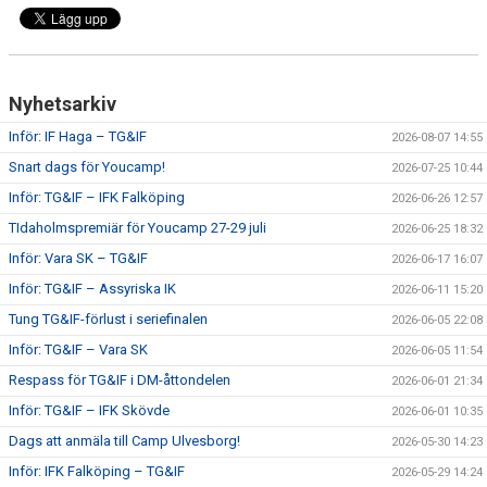
CUPER ARBETSBESKRIVNING
PLANSCHEMA
Nyhetsarkiv
Inför: IF Haga – TG&IF
2026-08-07 14:55
Snart dags för Youcamp!
2026-07-25 10:44
Inför: TG&IF – IFK Falköping
2026-06-26 12:57
TIdaholmspremiär för Youcamp 27-29 juli
2026-06-25 18:32
Inför: Vara SK – TG&IF
2026-06-17 16:07
Inför: TG&IF – Assyriska IK
2026-06-11 15:20
Tung TG&IF-förlust i seriefinalen
2026-06-05 22:08
Inför: TG&IF – Vara SK
2026-06-05 11:54
Respass för TG&IF i DM-åttondelen
2026-06-01 21:34
Inför: TG&IF – IFK Skövde
2026-06-01 10:35
Dags att anmäla till Camp Ulvesborg!
2026-05-30 14:23
Inför: IFK Falköping – TG&IF
2026-05-29 14:24