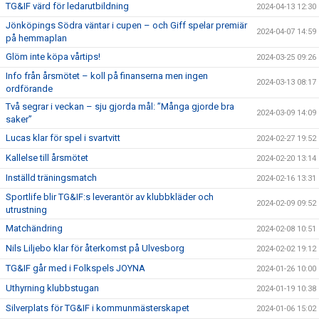
TG&IF värd för ledarutbildning
2024-04-13 12:30
Jönköpings Södra väntar i cupen – och Giff spelar premiär
2024-04-07 14:59
på hemmaplan
Glöm inte köpa vårtips!
2024-03-25 09:26
Info från årsmötet – koll på finanserna men ingen
2024-03-13 08:17
ordförande
Två segrar i veckan – sju gjorda mål: ”Många gjorde bra
2024-03-09 14:09
saker”
Lucas klar för spel i svartvitt
2024-02-27 19:52
Kallelse till årsmötet
2024-02-20 13:14
Inställd träningsmatch
2024-02-16 13:31
Sportlife blir TG&IF:s leverantör av klubbkläder och
2024-02-09 09:52
utrustning
Matchändring
2024-02-08 10:51
Nils Liljebo klar för återkomst på Ulvesborg
2024-02-02 19:12
TG&IF går med i Folkspels JOYNA
2024-01-26 10:00
Uthyrning klubbstugan
2024-01-19 10:38
Silverplats för TG&IF i kommunmästerskapet
2024-01-06 15:02