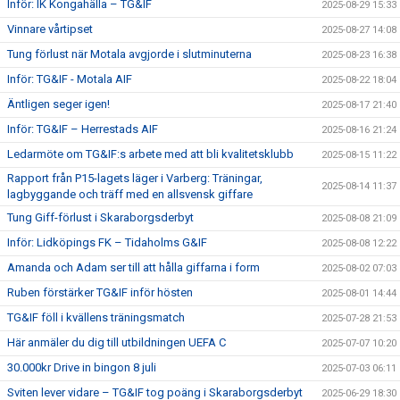
Inför: IK Kongahälla – TG&IF
2025-08-29 15:33
Vinnare vårtipset
2025-08-27 14:08
Tung förlust när Motala avgjorde i slutminuterna
2025-08-23 16:38
Inför: TG&IF - Motala AIF
2025-08-22 18:04
Äntligen seger igen!
2025-08-17 21:40
Inför: TG&IF – Herrestads AIF
2025-08-16 21:24
Ledarmöte om TG&IF:s arbete med att bli kvalitetsklubb
2025-08-15 11:22
Rapport från P15-lagets läger i Varberg: Träningar,
2025-08-14 11:37
lagbyggande och träff med en allsvensk giffare
Tung Giff-förlust i Skaraborgsderbyt
2025-08-08 21:09
Inför: Lidköpings FK – Tidaholms G&IF
2025-08-08 12:22
Amanda och Adam ser till att hålla giffarna i form
2025-08-02 07:03
Ruben förstärker TG&IF inför hösten
2025-08-01 14:44
TG&IF föll i kvällens träningsmatch
2025-07-28 21:53
Här anmäler du dig till utbildningen UEFA C
2025-07-07 10:20
30.000kr Drive in bingon 8 juli
2025-07-03 06:11
Sviten lever vidare – TG&IF tog poäng i Skaraborgsderbyt
2025-06-29 18:30