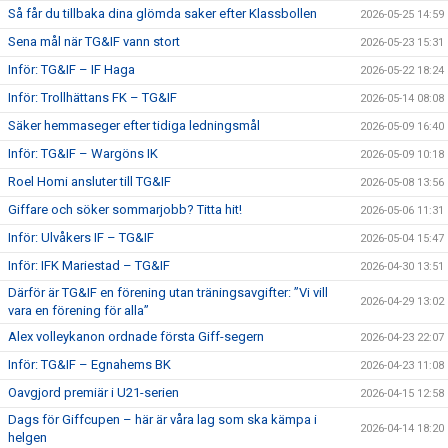
Så får du tillbaka dina glömda saker efter Klassbollen
2026-05-25 14:59
Sena mål när TG&IF vann stort
2026-05-23 15:31
Inför: TG&IF – IF Haga
2026-05-22 18:24
Inför: Trollhättans FK – TG&IF
2026-05-14 08:08
Säker hemmaseger efter tidiga ledningsmål
2026-05-09 16:40
Inför: TG&IF – Wargöns IK
2026-05-09 10:18
Roel Homi ansluter till TG&IF
2026-05-08 13:56
Giffare och söker sommarjobb? Titta hit!
2026-05-06 11:31
Inför: Ulvåkers IF – TG&IF
2026-05-04 15:47
Inför: IFK Mariestad – TG&IF
2026-04-30 13:51
Därför är TG&IF en förening utan träningsavgifter: ”Vi vill
2026-04-29 13:02
vara en förening för alla”
Alex volleykanon ordnade första Giff-segern
2026-04-23 22:07
Inför: TG&IF – Egnahems BK
2026-04-23 11:08
Oavgjord premiär i U21-serien
2026-04-15 12:58
Dags för Giffcupen – här är våra lag som ska kämpa i
2026-04-14 18:20
helgen