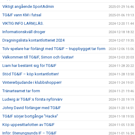
Viktigt angående SportAdmin
2025-01-29 16:46
TG&IF vann KM i futsal
2025-01-06 19:13
VIKTIG INFO LARM,LÄS.
2024-12-20 11:44
Informationskväll droger
2024-12-18 18:32
Dragningslista kontantlotteriet 2024
2024-12-07 19:35
Tolv spelare har förlängt med TG&IF – truppbygget tar form
2024-12-06 15:06
Välkommen till TG&IF, Simon och Gustav!
2024-12-03 20:03
Liam har bestämt sig för TG&IF
2024-11-28 20:22
Stöd TG&IF – köp kontantlotten!
2024-11-28 13:50
Vintererbjudande i klubbshoppen!
2024-11-24 19:01
Tränarteamet tar form
2024-11-21 19:46
Ludwig är TG&IF:s första nyförvärv
2024-11-20 19:19
Johny David förlänger med TG&IF
2024-11-20 14:51
TG&IF sörjer bortgånge ”Hacke”
2024-11-18 19:55
Köp uppesittarlotten av TG&IF
2024-11-05 13:30
Inför: Stenungsunds IF – TG&IF
2024-11-01 16:34