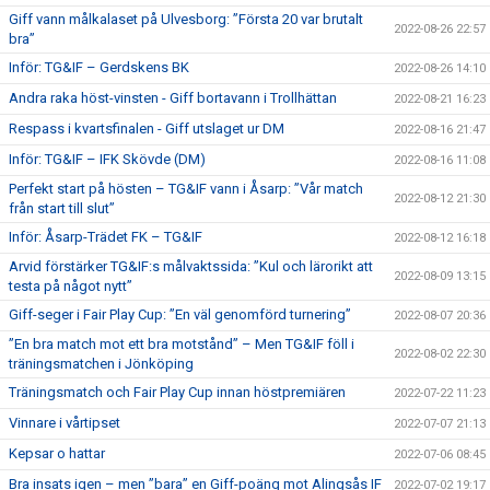
Giff vann målkalaset på Ulvesborg: ”Första 20 var brutalt
2022-08-26 22:57
bra”
Inför: TG&IF – Gerdskens BK
2022-08-26 14:10
Andra raka höst-vinsten - Giff bortavann i Trollhättan
2022-08-21 16:23
Respass i kvartsfinalen - Giff utslaget ur DM
2022-08-16 21:47
Inför: TG&IF – IFK Skövde (DM)
2022-08-16 11:08
Perfekt start på hösten – TG&IF vann i Åsarp: ”Vår match
2022-08-12 21:30
från start till slut”
Inför: Åsarp-Trädet FK – TG&IF
2022-08-12 16:18
Arvid förstärker TG&IF:s målvaktssida: ”Kul och lärorikt att
2022-08-09 13:15
testa på något nytt”
Giff-seger i Fair Play Cup: ”En väl genomförd turnering”
2022-08-07 20:36
”En bra match mot ett bra motstånd” – Men TG&IF föll i
2022-08-02 22:30
träningsmatchen i Jönköping
Träningsmatch och Fair Play Cup innan höstpremiären
2022-07-22 11:23
Vinnare i vårtipset
2022-07-07 21:13
Kepsar o hattar
2022-07-06 08:45
Bra insats igen – men ”bara” en Giff-poäng mot Alingsås IF
2022-07-02 19:17