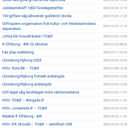
2023-10-26 19:48
Jubileumsträff 1000 Torsdagsträffen
2023-10-26 12:13
130 giffare såg allsvensk guldstrid i Borås
2023-10-24 17:28
Giffcupens organisation fick kultur- och fritidsnämndens
2023-10-22 17:16
stipendium
Johny blir huvudtränare i TG&IF
2023-10-22 16:09
IF Elfsborg - AIK 23 oktober
2023-10-20 08:06
Fair play avslutning
2023-10-17 09:56
Ulvesborg Nyborg 2023
2023-10-09 10:46
Inför: Göta BK – TG&IF
2023-10-08 12:24
Ulvesborg/Nyborg fortsatt avstängda
2023-10-05 12:39
Ulvesborg/Nyborg avstängda
2023-10-03 12:09
Giff-laget såg landslaget möta världsmästarna
2023-10-02 17:33
Inför: TG&IF – Alingsås IF
2023-09-30 11:34
Inför: Jonsereds IF – TG&IF
2023-09-23 10:00
Biljetter IF Elfsborg - AIK
2023-09-22 11:00
Inför: IFK Skövde – TG&IF – semifinal i DM
2023-09-20 16:29