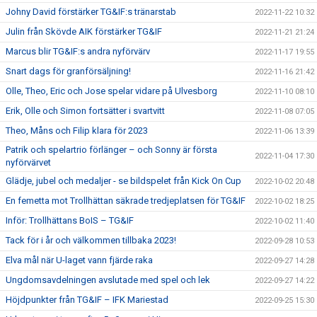
Johny David förstärker TG&IF:s tränarstab
2022-11-22 10:32
Julin från Skövde AIK förstärker TG&IF
2022-11-21 21:24
Marcus blir TG&IF:s andra nyförvärv
2022-11-17 19:55
Snart dags för granförsäljning!
2022-11-16 21:42
Olle, Theo, Eric och Jose spelar vidare på Ulvesborg
2022-11-10 08:10
Erik, Olle och Simon fortsätter i svartvitt
2022-11-08 07:05
Theo, Måns och Filip klara för 2023
2022-11-06 13:39
Patrik och spelartrio förlänger – och Sonny är första
2022-11-04 17:30
nyförvärvet
Glädje, jubel och medaljer - se bildspelet från Kick On Cup
2022-10-02 20:48
En femetta mot Trollhättan säkrade tredjeplatsen för TG&IF
2022-10-02 18:25
Inför: Trollhättans BoIS – TG&IF
2022-10-02 11:40
Tack för i år och välkommen tillbaka 2023!
2022-09-28 10:53
Elva mål när U-laget vann fjärde raka
2022-09-27 14:28
Ungdomsavdelningen avslutade med spel och lek
2022-09-27 14:22
Höjdpunkter från TG&IF – IFK Mariestad
2022-09-25 15:30