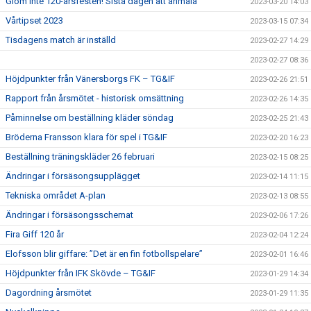
Glöm inte 120-årsfesten! Sista dagen att anmäla
2023-03-20 14:03
Vårtipset 2023
2023-03-15 07:34
Tisdagens match är inställd
2023-02-27 14:29
2023-02-27 08:36
Höjdpunkter från Vänersborgs FK – TG&IF
2023-02-26 21:51
Rapport från årsmötet - historisk omsättning
2023-02-26 14:35
Påminnelse om beställning kläder söndag
2023-02-25 21:43
Bröderna Fransson klara för spel i TG&IF
2023-02-20 16:23
Beställning träningskläder 26 februari
2023-02-15 08:25
Ändringar i försäsongsupplägget
2023-02-14 11:15
Tekniska området A-plan
2023-02-13 08:55
Ändringar i försäsongsschemat
2023-02-06 17:26
Fira Giff 120 år
2023-02-04 12:24
Elofsson blir giffare: ”Det är en fin fotbollspelare”
2023-02-01 16:46
Höjdpunkter från IFK Skövde – TG&IF
2023-01-29 14:34
Dagordning årsmötet
2023-01-29 11:35