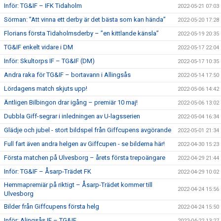
Inför: TG&IF – IFK Tidaholm
2022-05-21 07:03
Sörman: ”Att vinna ett derby är det bästa som kan hända”
2022-05-20 17:28
Florians första Tidaholmsderby – ”en kittlande känsla”
2022-05-19 20:35
TG&IF enkelt vidare i DM
2022-05-17 22:04
Inför: Skultorps IF – TG&IF (DM)
2022-05-17 10:35
Andra raka för TG&IF – bortavann i Allingsås
2022-05-14 17:50
Lördagens match skjuts upp!
2022-05-06 14:42
Äntligen Bilbingon drar igång – premiär 10 maj!
2022-05-06 13:02
Dubbla Giff-segrar i inledningen av U-lagsserien
2022-05-04 16:34
Glädje och jubel - stort bildspel från Giffcupens avgörande
2022-05-01 21:34
Full fart även andra helgen av Giffcupen - se bilderna här!
2022-04-30 15:23
Första matchen på Ulvesborg – årets första trepoängare
2022-04-29 21:44
Inför: TG&IF – Åsarp-Trädet FK
2022-04-29 10:02
Hemmapremiär på riktigt – Åsarp-Trädet kommer till
2022-04-24 15:56
Ulvesborg
Bilder från Giffcupens första helg
2022-04-24 15:50
Inför: Alingsås IF – TG&IF
2022-04-22 13:27