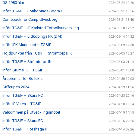
OS 1980 film
2024-05-24 10:26
Inför: TG&IF – Jönköpings Södra IF
2024-05-21 18:56
Comeback för Camp Ulvesborg!
2024-05-21 18:40
Inför: TG&IF – IF Karlstad Fotbollsutveckling
2024-05-18 17:22
Inför: TG&IF – Lidköpings FK (DM)
2024-05-14 14:32
Inför: IFK Mariestad – TG&IF
2024-05-09 12:30
Höjdpunkter från TG&IF – Strömtorps IK
2024-05-05 16:27
Inför: TG&IF – Strömtorps IK
2024-05-03 21:14
Inför: Grums IK – TG&IF
2024-05-01 10:00
Årspremiär för Bollekis
2024-04-30 10:03
Giffcupen 2024
2024-04-29 11:56
Inför: TG&IF – Skara FC
2024-04-23 20:16
Inför: IF Viken – TG&IF
2024-04-20 19:14
Välkommen på Utvecklingsmöte!
2024-04-19 14:15
Inför: TG&IF – Skara FC
2024-04-16 22:25
Inför: TG&IF – Forshaga IF
2024-04-14 09:26