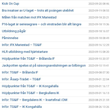
Kick On Cup
2023-09-20 08:46
Bra insatser av U-laget – trots att poängen uteblivit
2023-09-19 08:55
Målen från matchen mot IFK Mariestad
2023-09-18 20:21
P16-laget är seriesegrare – och vinstraden blir allt längre
2023-09-18 19:36
Utbildning pågår
2023-09-18 16:07
Påminnelse
2023-09-18 08:49
Inför: IFK Mariestad – TG&IF
2023-09-16 12:29
HLR utbildning med hjärtstartare
2023-09-15 08:20
Höjdpunkter från TG&IF – Brålanda IF
2023-09-10 20:37
Jackpotten spelas ut på säsongsavslutningen av bilbingon
2023-09-10 19:41
Inför: TG&IF – Brålanda IF
2023-09-08 07:30
Inför: Åsarp-Trädet – TG&IF
2023-09-01 22:04
Höjdpunkter från TG&IF – IK Kongahälla
2023-09-01 16:17
Höjdpunkter från TG&IF – Bergkullens IK
2023-09-01 16:13
Inför: TG&IF – Bergdalens IK – kvartsfinal i DM
2023-08-29 21:59
Inför: TG&IF – IK Kongahälla
2023-08-26 13:26