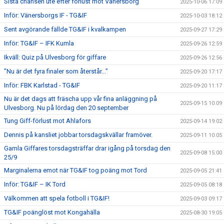
Sista chansen ute efter förlust mot Vänersborg
2025-10-06 17:09
Inför: Vänersborgs IF - TG&IF
2025-10-03 18:12
Sent avgörande fällde TG&IF i kvalkampen
2025-09-27 17:29
Inför: TG&IF – IFK Kumla
2025-09-26 12:59
Ikväll: Quiz på Ulvesborg för giffare
2025-09-26 12:56
”Nu är det fyra finaler som återstår...”
2025-09-20 17:17
Inför: FBK Karlstad - TG&IF
2025-09-20 11:17
Nu är det dags att fräscha upp vår fina anläggning på
2025-09-15 10:09
Ulvesborg. Nu på lördag den 20 september
Tung Giff-förlust mot Ahlafors
2025-09-14 19:02
Dennis på kansliet jobbar torsdagskvällar framöver.
2025-09-11 10:05
Gamla Giffares torsdagsträffar drar igång på torsdag den
2025-09-08 15:00
25/9
Marginalerna emot när TG&IF tog poäng mot Tord
2025-09-05 21:41
Inför: TG&IF – IK Tord
2025-09-05 08:18
Välkommen att spela fotboll i TG&IF!
2025-09-03 09:17
TG&IF poänglöst mot Kongahälla
2025-08-30 19:05