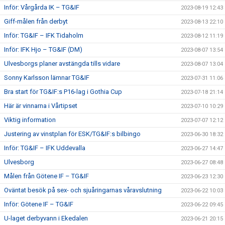
Inför: Vårgårda IK – TG&IF
2023-08-19 12:43
Giff-målen från derbyt
2023-08-13 22:10
Inför: TG&IF – IFK Tidaholm
2023-08-12 11:19
Inför: IFK Hjo – TG&IF (DM)
2023-08-07 13:54
Ulvesborgs planer avstängda tills vidare
2023-08-07 13:04
Sonny Karlsson lämnar TG&IF
2023-07-31 11:06
Bra start för TG&IF:s P16-lag i Gothia Cup
2023-07-18 21:14
Här är vinnarna i Vårtipset
2023-07-10 10:29
Viktig information
2023-07-07 12:12
Justering av vinstplan för ESK/TG&IF:s bilbingo
2023-06-30 18:32
Inför: TG&IF – IFK Uddevalla
2023-06-27 14:47
Ulvesborg
2023-06-27 08:48
Målen från Götene IF – TG&IF
2023-06-23 12:30
Oväntat besök på sex- och sjuåringarnas våravslutning
2023-06-22 10:03
Inför: Götene IF – TG&IF
2023-06-22 09:45
U-laget derbyvann i Ekedalen
2023-06-21 20:15