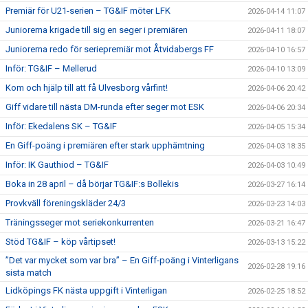
Premiär för U21-serien – TG&IF möter LFK
2026-04-14 11:07
Juniorerna krigade till sig en seger i premiären
2026-04-11 18:07
Juniorerna redo för seriepremiär mot Åtvidabergs FF
2026-04-10 16:57
Inför: TG&IF – Mellerud
2026-04-10 13:09
Kom och hjälp till att få Ulvesborg vårfint!
2026-04-06 20:42
Giff vidare till nästa DM-runda efter seger mot ESK
2026-04-06 20:34
Inför: Ekedalens SK – TG&IF
2026-04-05 15:34
En Giff-poäng i premiären efter stark upphämtning
2026-04-03 18:35
Inför: IK Gauthiod – TG&IF
2026-04-03 10:49
Boka in 28 april – då börjar TG&IF:s Bollekis
2026-03-27 16:14
Provkväll föreningskläder 24/3
2026-03-23 14:03
Träningsseger mot seriekonkurrenten
2026-03-21 16:47
Stöd TG&IF – köp vårtipset!
2026-03-13 15:22
”Det var mycket som var bra” – En Giff-poäng i Vinterligans
2026-02-28 19:16
sista match
Lidköpings FK nästa uppgift i Vinterligan
2026-02-25 18:52