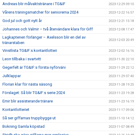
Andreas blir målvaktstränare i TG&IF
2023-12-29 09:10
Vårens träningsmatcher för seniorerna 2024
2023-12-22 16:57
God jul och gott nytt år
2023-12-21 15:18
Johannes och Valmir – två återvändare klara för Giff
2023-12-08 17:47
Lagkaptenen förlänger – Axelsson blir en del av
2023-12-03 20:49
tränarstaben
Vinstlista TG&IF:s kontantlotteri
2023-12-02 16:16
Leon tillbaka i svartvitt
2023-11-30 22:10
Gegerfelt är TG&IF:s första nyförvärv
2023-11-29 22:12
Julklappar
2023-11-29 07:40
Florian klar för nästa säsong
2023-11-28 19:25
Förslaget: Så blir TG&IF:s serie 2024
2023-11-23 19:28
Emir blir assisterande tränare
2023-11-23 16:19
Kontantlotteriet
2023-11-17 09:06
Så ser giffarnas truppbygge ut
2023-11-10 14:12
Bokning Gamla köpstad
2023-11-07 08:49
Stridh ska göra giffarna mer explosiva