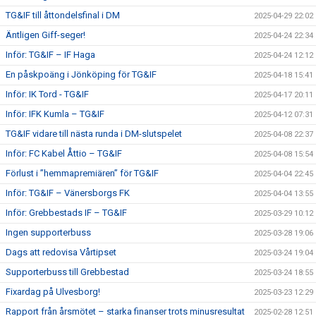
TG&IF till åttondelsfinal i DM
2025-04-29 22:02
Äntligen Giff-seger!
2025-04-24 22:34
Inför: TG&IF – IF Haga
2025-04-24 12:12
En påskpoäng i Jönköping för TG&IF
2025-04-18 15:41
Inför: IK Tord - TG&IF
2025-04-17 20:11
Inför: IFK Kumla – TG&IF
2025-04-12 07:31
TG&IF vidare till nästa runda i DM-slutspelet
2025-04-08 22:37
Inför: FC Kabel Åttio – TG&IF
2025-04-08 15:54
Förlust i ”hemmapremiären” för TG&IF
2025-04-04 22:45
Inför: TG&IF – Vänersborgs FK
2025-04-04 13:55
Inför: Grebbestads IF – TG&IF
2025-03-29 10:12
Ingen supporterbuss
2025-03-28 19:06
Dags att redovisa Vårtipset
2025-03-24 19:04
Supporterbuss till Grebbestad
2025-03-24 18:55
Fixardag på Ulvesborg!
2025-03-23 12:29
Rapport från årsmötet – starka finanser trots minusresultat
2025-02-28 12:51