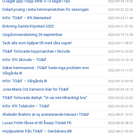
U-laget upp i topp efter 5–0-seger i Hjo
2022-09-24 13:32
Delad poäng i sista hemmamatchen för säsongen
2022-09-23 22:24
Inför: TG&IF – IFK Mariestad
2022-09-23 11:48
Bokning Gamla Köpstad 2023
2022-09-21 07:33
Ungdomsavslutning 26 september
2022-09-19 15:28
Tack alla som hjälper till med våra cuper!
2022-09-17 08:07
TG&IF förlorade toppmatchen i Skövde
2022-09-16 23:03
Inför: IFK Skövde – TG&IF
2022-09-16 10:10
Säker hemmavinst - TG&IF hade inga problem mot
2022-09-10 17:07
Vårgårda IK
Inför: TG&IF – Vårgårda IK
2022-09-10 09:59
Jose Maria Cid Sameron klar för TG&IF
2022-09-09 14:13
TG&IF förlorade derbyt: ”Vi var inte tillräckligt bra”
2022-09-03 20:03
Inför: IFK Tidaholm – TG&IF
2022-09-03 07:23
Xheladin Brahimi är ny assisterande tränare i TG&IF
2022-08-31 19:57
Lucas Frölin lånas ut till Åsarp-Trädet FK
2022-08-30 08:33
Höjdpunkter från TG&IF – Gerdskens BK
2022-08-27 09:53