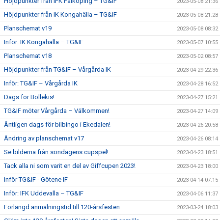
Höjdpunkter från IFK Falköping – TG&IF
2023-05-08 21:36
Höjdpunkter från IK Kongahälla – TG&IF
2023-05-08 21:28
Planschemat v19
2023-05-08 08:32
Inför: IK Kongahälla – TG&IF
2023-05-07 10:55
Planschemat v18
2023-05-02 08:57
Höjdpunkter från TG&IF – Vårgårda IK
2023-04-29 22:36
Inför: TG&IF – Vårgårda IK
2023-04-28 16:52
Dags för Bollekis!
2023-04-27 15:21
TG&IF möter Vårgårda – Välkommen!
2023-04-27 14:09
Äntligen dags för bilbingo i Ekedalen!
2023-04-26 20:58
Ändring av planschemat v17
2023-04-26 08:14
Se bilderna från söndagens cupspel!
2023-04-23 18:51
Tack alla ni som varit en del av Giffcupen 2023!
2023-04-23 18:00
Inför TG&IF - Götene IF
2023-04-14 07:15
Inför: IFK Uddevalla – TG&IF
2023-04-06 11:37
Förlängd anmälningstid till 120-årsfesten
2023-03-24 18:03