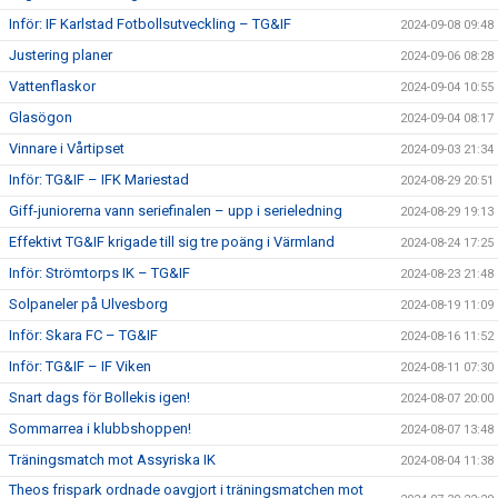
Inför: IF Karlstad Fotbollsutveckling – TG&IF
2024-09-08 09:48
Justering planer
2024-09-06 08:28
Vattenflaskor
2024-09-04 10:55
Glasögon
2024-09-04 08:17
Vinnare i Vårtipset
2024-09-03 21:34
Inför: TG&IF – IFK Mariestad
2024-08-29 20:51
Giff-juniorerna vann seriefinalen – upp i serieledning
2024-08-29 19:13
Effektivt TG&IF krigade till sig tre poäng i Värmland
2024-08-24 17:25
Inför: Strömtorps IK – TG&IF
2024-08-23 21:48
Solpaneler på Ulvesborg
2024-08-19 11:09
Inför: Skara FC – TG&IF
2024-08-16 11:52
Inför: TG&IF – IF Viken
2024-08-11 07:30
Snart dags för Bollekis igen!
2024-08-07 20:00
Sommarrea i klubbshoppen!
2024-08-07 13:48
Träningsmatch mot Assyriska IK
2024-08-04 11:38
Theos frispark ordnade oavgjort i träningsmatchen mot