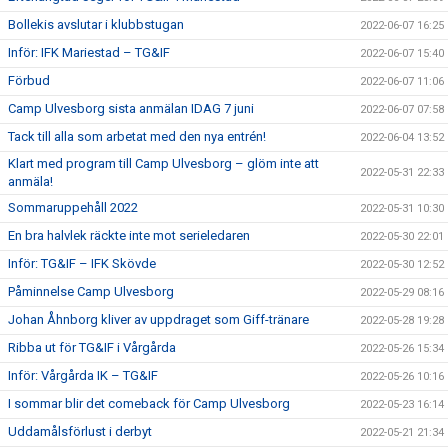
Bollekis avslutar i klubbstugan
2022-06-07 16:25
Inför: IFK Mariestad – TG&IF
2022-06-07 15:40
Förbud
2022-06-07 11:06
Camp Ulvesborg sista anmälan IDAG 7 juni
2022-06-07 07:58
Tack till alla som arbetat med den nya entrén!
2022-06-04 13:52
Klart med program till Camp Ulvesborg – glöm inte att
2022-05-31 22:33
anmäla!
Sommaruppehåll 2022
2022-05-31 10:30
En bra halvlek räckte inte mot serieledaren
2022-05-30 22:01
Inför: TG&IF – IFK Skövde
2022-05-30 12:52
Påminnelse Camp Ulvesborg
2022-05-29 08:16
Johan Åhnborg kliver av uppdraget som Giff-tränare
2022-05-28 19:28
Ribba ut för TG&IF i Vårgårda
2022-05-26 15:34
Inför: Vårgårda IK – TG&IF
2022-05-26 10:16
I sommar blir det comeback för Camp Ulvesborg
2022-05-23 16:14
Uddamålsförlust i derbyt
2022-05-21 21:34