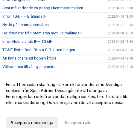
Sent mål räddade en poäng i hemmapremiären
2022-04-15 16:08
Inför: TG&IF – Brålanda IF
2022-04-15 11:09
Ny tid på hemmapremiären
2022-04-11 19:33
Höjdpunkter från premiären mot Holmalunds IF
2022-04-08 22:53
Inför: Holmalunds IF – TG&IF
2022-04-08 13:44
TG&IF flyttar fram första Giffcupen-helgen
2022-04-04 20:34
Än finns chans att köpa Vårtips
2022-04-04 19:08
Välkommen till vår nya hemsida
2022-04-04 10:15
Inför: TG&IF – Götene IF (träningsmatch)
2022-04-01 17:10
Bra årspremiär av juniorlaget mot Folkabo
2022-03-24 16:48
För att hemsidan ska fungera korrekt använder vi nödvändiga
cookies från SportAdmin. Dessa går inte att stänga av.
INFO Nya huvudentrèn
2022-03-24 12:27
Föreningen kan också använda frivilliga cookies, t.ex. för statistik
Entrèn
2022-03-15 08:41
eller marknadsföring. Du väljer själv om du vill acceptera dessa.
Inför: Husqvarna FF – TG&IF
2022-03-12 10:50
Anpassa dina val
Inför: TG&IF – IK Gauthiod (träningsmatch)
2022-03-05 07:33
Acceptera nödvändiga
Acceptera alla
Inför: TG&IF – Vänersborgs FK (träningsmatch)
2022-02-25 20:12
Stadgeändringar och plusresultat – nyheterna från