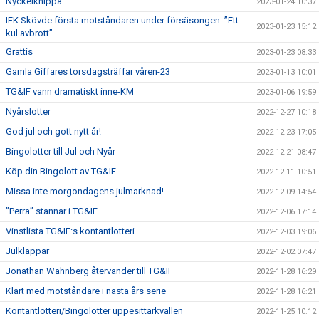
Nyckelknippa
2023-01-24 10:37
IFK Skövde första motståndaren under försäsongen: ”Ett
2023-01-23 15:12
kul avbrott”
Grattis
2023-01-23 08:33
Gamla Giffares torsdagsträffar våren-23
2023-01-13 10:01
TG&IF vann dramatiskt inne-KM
2023-01-06 19:59
Nyårslotter
2022-12-27 10:18
God jul och gott nytt år!
2022-12-23 17:05
Bingolotter till Jul och Nyår
2022-12-21 08:47
Köp din Bingolott av TG&IF
2022-12-11 10:51
Missa inte morgondagens julmarknad!
2022-12-09 14:54
”Perra” stannar i TG&IF
2022-12-06 17:14
Vinstlista TG&IF:s kontantlotteri
2022-12-03 19:06
Julklappar
2022-12-02 07:47
Jonathan Wahnberg återvänder till TG&IF
2022-11-28 16:29
Klart med motståndare i nästa års serie
2022-11-28 16:21
Kontantlotteri/Bingolotter uppesittarkvällen
2022-11-25 10:12