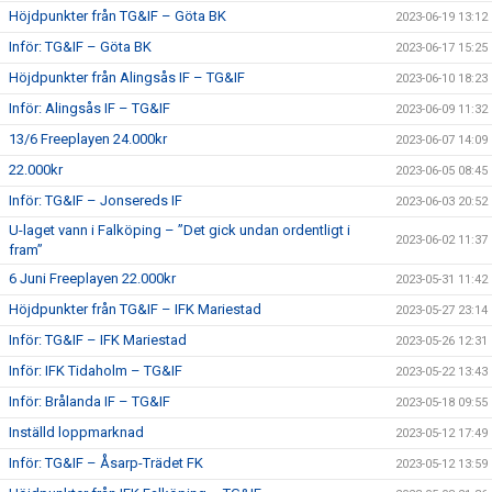
Höjdpunkter från TG&IF – Göta BK
2023-06-19 13:12
Inför: TG&IF – Göta BK
2023-06-17 15:25
Höjdpunkter från Alingsås IF – TG&IF
2023-06-10 18:23
Inför: Alingsås IF – TG&IF
2023-06-09 11:32
13/6 Freeplayen 24.000kr
2023-06-07 14:09
22.000kr
2023-06-05 08:45
Inför: TG&IF – Jonsereds IF
2023-06-03 20:52
U-laget vann i Falköping – ”Det gick undan ordentligt i
2023-06-02 11:37
fram”
6 Juni Freeplayen 22.000kr
2023-05-31 11:42
Höjdpunkter från TG&IF – IFK Mariestad
2023-05-27 23:14
Inför: TG&IF – IFK Mariestad
2023-05-26 12:31
Inför: IFK Tidaholm – TG&IF
2023-05-22 13:43
Inför: Brålanda IF – TG&IF
2023-05-18 09:55
Inställd loppmarknad
2023-05-12 17:49
Inför: TG&IF – Åsarp-Trädet FK
2023-05-12 13:59