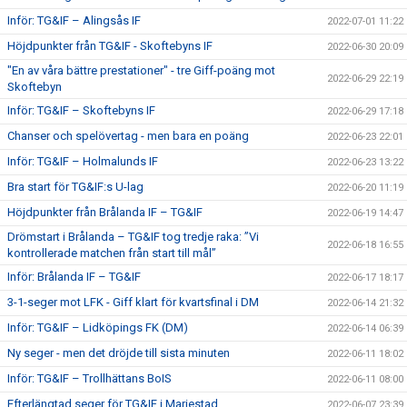
Inför: TG&IF – Alingsås IF
2022-07-01 11:22
Höjdpunkter från TG&IF - Skoftebyns IF
2022-06-30 20:09
"En av våra bättre prestationer" - tre Giff-poäng mot
2022-06-29 22:19
Skoftebyn
Inför: TG&IF – Skoftebyns IF
2022-06-29 17:18
Chanser och spelövertag - men bara en poäng
2022-06-23 22:01
Inför: TG&IF – Holmalunds IF
2022-06-23 13:22
Bra start för TG&IF:s U-lag
2022-06-20 11:19
Höjdpunkter från Brålanda IF – TG&IF
2022-06-19 14:47
Drömstart i Brålanda – TG&IF tog tredje raka: ”Vi
2022-06-18 16:55
kontrollerade matchen från start till mål”
Inför: Brålanda IF – TG&IF
2022-06-17 18:17
3-1-seger mot LFK - Giff klart för kvartsfinal i DM
2022-06-14 21:32
Inför: TG&IF – Lidköpings FK (DM)
2022-06-14 06:39
Ny seger - men det dröjde till sista minuten
2022-06-11 18:02
Inför: TG&IF – Trollhättans BoIS
2022-06-11 08:00
Efterlängtad seger för TG&IF i Mariestad
2022-06-07 23:39