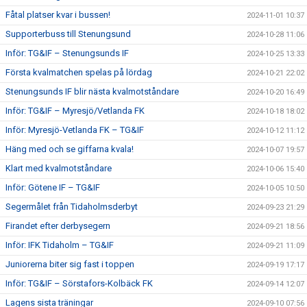
Fåtal platser kvar i bussen!
2024-11-01 10:37
Supporterbuss till Stenungsund
2024-10-28 11:06
Inför: TG&IF – Stenungsunds IF
2024-10-25 13:33
Första kvalmatchen spelas på lördag
2024-10-21 22:02
Stenungsunds IF blir nästa kvalmotståndare
2024-10-20 16:49
Inför: TG&IF – Myresjö/Vetlanda FK
2024-10-18 18:02
Inför: Myresjö-Vetlanda FK – TG&IF
2024-10-12 11:12
Häng med och se giffarna kvala!
2024-10-07 19:57
Klart med kvalmotståndare
2024-10-06 15:40
Inför: Götene IF – TG&IF
2024-10-05 10:50
Segermålet från Tidaholmsderbyt
2024-09-23 21:29
Firandet efter derbysegern
2024-09-21 18:56
Inför: IFK Tidaholm – TG&IF
2024-09-21 11:09
Juniorerna biter sig fast i toppen
2024-09-19 17:17
Inför: TG&IF – Sörstafors-Kolbäck FK
2024-09-14 12:07
Lagens sista träningar
2024-09-10 07:56