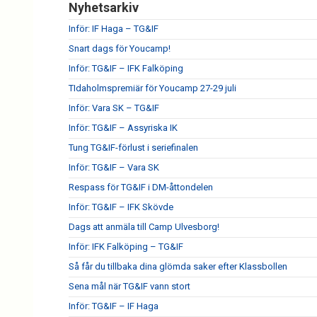
Nyhetsarkiv
Inför: IF Haga – TG&IF
Snart dags för Youcamp!
Inför: TG&IF – IFK Falköping
TIdaholmspremiär för Youcamp 27-29 juli
Inför: Vara SK – TG&IF
Inför: TG&IF – Assyriska IK
Tung TG&IF-förlust i seriefinalen
Inför: TG&IF – Vara SK
Respass för TG&IF i DM-åttondelen
Inför: TG&IF – IFK Skövde
Dags att anmäla till Camp Ulvesborg!
Inför: IFK Falköping – TG&IF
Så får du tillbaka dina glömda saker efter Klassbollen
Sena mål när TG&IF vann stort
Inför: TG&IF – IF Haga