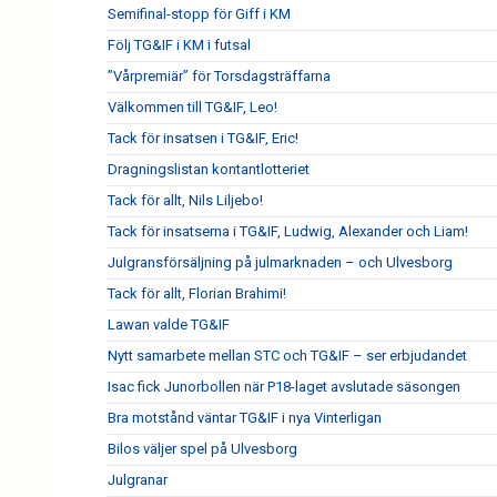
Semifinal-stopp för Giff i KM
Följ TG&IF i KM i futsal
”Vårpremiär” för Torsdagsträffarna
Välkommen till TG&IF, Leo!
Tack för insatsen i TG&IF, Eric!
Dragningslistan kontantlotteriet
Tack för allt, Nils Liljebo!
Tack för insatserna i TG&IF, Ludwig, Alexander och Liam!
Julgransförsäljning på julmarknaden – och Ulvesborg
Tack för allt, Florian Brahimi!
Lawan valde TG&IF
Nytt samarbete mellan STC och TG&IF – ser erbjudandet
Isac fick Junorbollen när P18-laget avslutade säsongen
Bra motstånd väntar TG&IF i nya Vinterligan
Bilos väljer spel på Ulvesborg
Julgranar