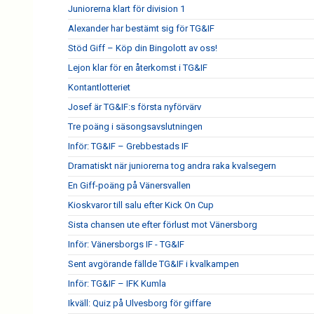
Juniorerna klart för division 1
Alexander har bestämt sig för TG&IF
Stöd Giff – Köp din Bingolott av oss!
Lejon klar för en återkomst i TG&IF
Kontantlotteriet
Josef är TG&IF:s första nyförvärv
Tre poäng i säsongsavslutningen
Inför: TG&IF – Grebbestads IF
Dramatiskt när juniorerna tog andra raka kvalsegern
En Giff-poäng på Vänersvallen
Kioskvaror till salu efter Kick On Cup
Sista chansen ute efter förlust mot Vänersborg
Inför: Vänersborgs IF - TG&IF
Sent avgörande fällde TG&IF i kvalkampen
Inför: TG&IF – IFK Kumla
Ikväll: Quiz på Ulvesborg för giffare