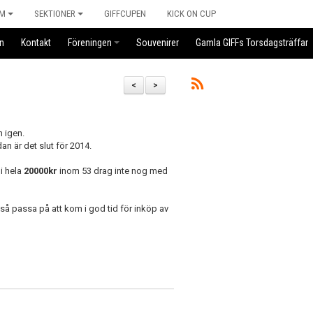
M
SEKTIONER
GIFFCUPEN
KICK ON CUP
n
Kontakt
Föreningen
Souvenirer
Gamla GIFFs Torsdagsträffar
<
>
n igen.
n är det slut för 2014.
i hela
20000kr
inom 53 drag inte nog med
så passa på att kom i god tid för inköp av