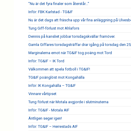
”Nu är det fyra finaler som återstår...”
Inför: FBK Karlstad - TG&IF
Nu är det dags att fräscha upp vår fina anläggning på Ulves
Tung Giff-förlust mot Ahlafors
Dennis på kansliet jobbar torsdagskvällar framöver.
Gamla Giffares torsdagsträffar drar igång på torsdag den 25
Marginalerna emot när TG&IF tog poäng mot Tord
Inför: TG&IF – IK Tord
Välkommen att spela fotboll i TG&IF!
TG&IF poänglöst mot Kongahälla
Inför: IK Kongahälla – TG&IF
Vinnare vårtipset
Tung förlust när Motala avgjorde i slutminuterna
Inför: TG&IF - Motala AIF
Äntligen seger igen!
Inför: TG&IF – Herrestads AIF