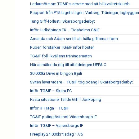
Ledarmöte om TG&IF:s arbete med att bli kvalitetsklubb
Rapport från P15-lagets läger i Varberg: Träningar, lagbygga
Tung Giff-förlust i Skaraborgsderbyt
Inför: Lidköpings FK – Tidaholms G&IF
Amanda och Adam ser till att hålla giffarna i form
Ruben förstärker TG&IF inför hösten
TG&IF föll i kvällens träningsmatch
Här anmäler du dig till utbildningen UEFA C
30.000kr Drive in bingon 8 juli
Sviten lever vidare – TG&IF tog poäng i Skaraborgsderbyt
Inför: TG&IF – Skara FC
Fasta situationer fällde Giff i Jönköping
Inför: IF Haga – TG&IF
TG&IF poänglöst mot Vänersborgs IF
Inför: TG&IF – Vänersborgs IF
Freeplay 24.000kr tisdag 17/6