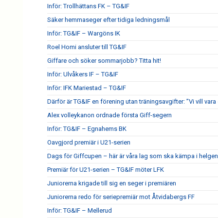
Inför: Trollhättans FK – TG&IF
Säker hemmaseger efter tidiga ledningsmål
Inför: TG&IF – Wargöns IK
Roel Homi ansluter till TG&IF
Giffare och söker sommarjobb? Titta hit!
Inför: Ulvåkers IF – TG&IF
Inför: IFK Mariestad – TG&IF
Därför är TG&IF en förening utan träningsavgifter: ”Vi vill vara 
Alex volleykanon ordnade första Giff-segern
Inför: TG&IF – Egnahems BK
Oavgjord premiär i U21-serien
Dags för Giffcupen – här är våra lag som ska kämpa i helgen
Premiär för U21-serien – TG&IF möter LFK
Juniorerna krigade till sig en seger i premiären
Juniorerna redo för seriepremiär mot Åtvidabergs FF
Inför: TG&IF – Mellerud