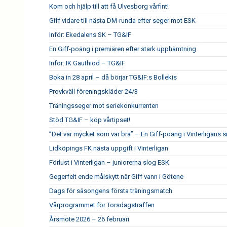
Kom och hjälp till att få Ulvesborg vårfint!
Giff vidare till nästa DM-runda efter seger mot ESK
Inför: Ekedalens SK – TG&IF
En Giff-poäng i premiären efter stark upphämtning
Inför: IK Gauthiod – TG&IF
Boka in 28 april – då börjar TG&IF:s Bollekis
Provkväll föreningskläder 24/3
Träningsseger mot seriekonkurrenten
Stöd TG&IF – köp vårtipset!
”Det var mycket som var bra” – En Giff-poäng i Vinterligans 
Lidköpings FK nästa uppgift i Vinterligan
Förlust i Vinterligan – juniorerna slog ESK
Gegerfelt ende målskytt när Giff vann i Götene
Dags för säsongens första träningsmatch
Vårprogrammet för Torsdagsträffen
Årsmöte 2026 – 26 februari