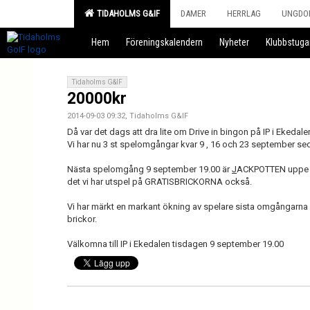
TIDAHOLMS G&IF
DAMER
HERRLAG
UNGDO
Hem
Föreningskalendern
Nyheter
Klubbstuga
Tidaholms G&IF
20000kr
2014-09-03 09:32, Tidaholms G&IF
Då var det dags att dra lite om Drive in bingon på IP i Ekedale
Vi har nu 3 st spelomgångar kvar 9 , 16 och 23 september seda
Nästa spelomgång 9 september 19.00 är
J
ACKPOTTEN uppe 
det vi har utspel på GRATISBRICKORNA också.
Vi har märkt en markant ökning av spelare sista omgångarna 
brickor.
Välkomna till IP i Ekedalen tisdagen 9 september 19.00