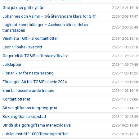
God jul och gott nytt år
2023-12-21 15:18
Johannes och Valmir – två återvändare klara för Giff
2023-12-08 17:47
Lagkaptenen förlänger – Axelsson blir en del av
2023-12-03 20:49
tränarstaben
Vinstlista TG&IF:s kontantlotteri
2023-12-02 16:16
Leon tillbaka i svartvitt
2023-11-30 22:10
Gegerfelt är TG&IF:s första nyförvärv
2023-11-29 22:12
Julklappar
2023-11-29 07:40
Florian klar för nästa säsong
2023-11-28 19:25
Förslaget: Så blir TG&IF:s serie 2024
2023-11-23 19:28
Emir blir assisterande tränare
2023-11-23 16:19
Kontantlotteriet
2023-11-17 09:06
Så ser giffarnas truppbygge ut
2023-11-10 14:12
Bokning Gamla köpstad
2023-11-07 08:49
Stridh ska göra giffarna mer explosiva
2023-10-26 19:48
Jubileumsträff 1000 Torsdagsträffen
2023-10-26 12:13