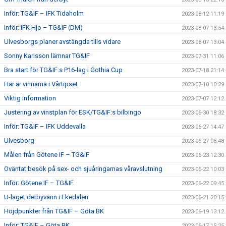
Inför: TG&IF – IFK Tidaholm
2023-08-12 11:19
Inför: IFK Hjo – TG&IF (DM)
2023-08-07 13:54
Ulvesborgs planer avstängda tills vidare
2023-08-07 13:04
Sonny Karlsson lämnar TG&IF
2023-07-31 11:06
Bra start för TG&IF:s P16-lag i Gothia Cup
2023-07-18 21:14
Här är vinnarna i Vårtipset
2023-07-10 10:29
Viktig information
2023-07-07 12:12
Justering av vinstplan för ESK/TG&IF:s bilbingo
2023-06-30 18:32
Inför: TG&IF – IFK Uddevalla
2023-06-27 14:47
Ulvesborg
2023-06-27 08:48
Målen från Götene IF – TG&IF
2023-06-23 12:30
Oväntat besök på sex- och sjuåringarnas våravslutning
2023-06-22 10:03
Inför: Götene IF – TG&IF
2023-06-22 09:45
U-laget derbyvann i Ekedalen
2023-06-21 20:15
Höjdpunkter från TG&IF – Göta BK
2023-06-19 13:12
Inför: TG&IF – Göta BK
2023-06-17 15:25