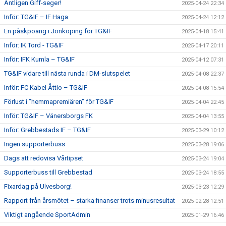
Äntligen Giff-seger!
2025-04-24 22:34
Inför: TG&IF – IF Haga
2025-04-24 12:12
En påskpoäng i Jönköping för TG&IF
2025-04-18 15:41
Inför: IK Tord - TG&IF
2025-04-17 20:11
Inför: IFK Kumla – TG&IF
2025-04-12 07:31
TG&IF vidare till nästa runda i DM-slutspelet
2025-04-08 22:37
Inför: FC Kabel Åttio – TG&IF
2025-04-08 15:54
Förlust i ”hemmapremiären” för TG&IF
2025-04-04 22:45
Inför: TG&IF – Vänersborgs FK
2025-04-04 13:55
Inför: Grebbestads IF – TG&IF
2025-03-29 10:12
Ingen supporterbuss
2025-03-28 19:06
Dags att redovisa Vårtipset
2025-03-24 19:04
Supporterbuss till Grebbestad
2025-03-24 18:55
Fixardag på Ulvesborg!
2025-03-23 12:29
Rapport från årsmötet – starka finanser trots minusresultat
2025-02-28 12:51
Viktigt angående SportAdmin
2025-01-29 16:46