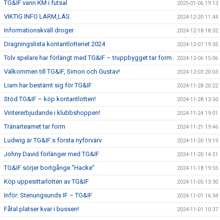
TG&IF vann KM i futsal
2025-01-06 19:13
VIKTIG INFO LARM,LÄS.
2024-12-20 11:44
Informationskväll droger
2024-12-18 18:32
Dragningslista kontantlotteriet 2024
2024-12-07 19:35
Tolv spelare har förlängt med TG&IF – truppbygget tar form
2024-12-06 15:06
Välkommen till TG&IF, Simon och Gustav!
2024-12-03 20:03
Liam har bestämt sig för TG&IF
2024-11-28 20:22
Stöd TG&IF – köp kontantlotten!
2024-11-28 13:50
Vintererbjudande i klubbshoppen!
2024-11-24 19:01
Tränarteamet tar form
2024-11-21 19:46
Ludwig är TG&IF:s första nyförvärv
2024-11-20 19:19
Johny David förlänger med TG&IF
2024-11-20 14:51
TG&IF sörjer bortgånge ”Hacke”
2024-11-18 19:55
Köp uppesittarlotten av TG&IF
2024-11-05 13:30
Inför: Stenungsunds IF – TG&IF
2024-11-01 16:34
Fåtal platser kvar i bussen!
2024-11-01 10:37