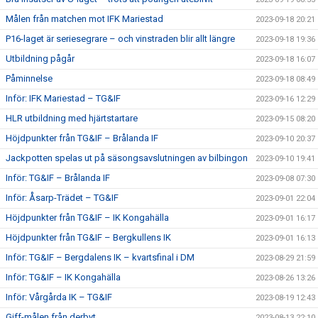
Målen från matchen mot IFK Mariestad
2023-09-18 20:21
P16-laget är seriesegrare – och vinstraden blir allt längre
2023-09-18 19:36
Utbildning pågår
2023-09-18 16:07
Påminnelse
2023-09-18 08:49
Inför: IFK Mariestad – TG&IF
2023-09-16 12:29
HLR utbildning med hjärtstartare
2023-09-15 08:20
Höjdpunkter från TG&IF – Brålanda IF
2023-09-10 20:37
Jackpotten spelas ut på säsongsavslutningen av bilbingon
2023-09-10 19:41
Inför: TG&IF – Brålanda IF
2023-09-08 07:30
Inför: Åsarp-Trädet – TG&IF
2023-09-01 22:04
Höjdpunkter från TG&IF – IK Kongahälla
2023-09-01 16:17
Höjdpunkter från TG&IF – Bergkullens IK
2023-09-01 16:13
Inför: TG&IF – Bergdalens IK – kvartsfinal i DM
2023-08-29 21:59
Inför: TG&IF – IK Kongahälla
2023-08-26 13:26
Inför: Vårgårda IK – TG&IF
2023-08-19 12:43
Giff-målen från derbyt
2023-08-13 22:10