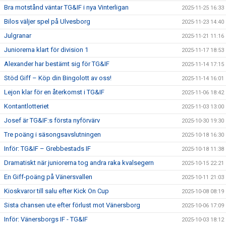
Bra motstånd väntar TG&IF i nya Vinterligan
2025-11-25 16:33
Bilos väljer spel på Ulvesborg
2025-11-23 14:40
Julgranar
2025-11-21 11:16
Juniorerna klart för division 1
2025-11-17 18:53
Alexander har bestämt sig för TG&IF
2025-11-14 17:15
Stöd Giff – Köp din Bingolott av oss!
2025-11-14 16:01
Lejon klar för en återkomst i TG&IF
2025-11-06 18:42
Kontantlotteriet
2025-11-03 13:00
Josef är TG&IF:s första nyförvärv
2025-10-30 19:30
Tre poäng i säsongsavslutningen
2025-10-18 16:30
Inför: TG&IF – Grebbestads IF
2025-10-18 11:38
Dramatiskt när juniorerna tog andra raka kvalsegern
2025-10-15 22:21
En Giff-poäng på Vänersvallen
2025-10-11 21:03
Kioskvaror till salu efter Kick On Cup
2025-10-08 08:19
Sista chansen ute efter förlust mot Vänersborg
2025-10-06 17:09
Inför: Vänersborgs IF - TG&IF
2025-10-03 18:12