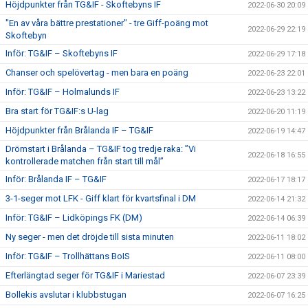
Höjdpunkter från TG&IF - Skoftebyns IF
2022-06-30 20:09
"En av våra bättre prestationer" - tre Giff-poäng mot
2022-06-29 22:19
Skoftebyn
Inför: TG&IF – Skoftebyns IF
2022-06-29 17:18
Chanser och spelövertag - men bara en poäng
2022-06-23 22:01
Inför: TG&IF – Holmalunds IF
2022-06-23 13:22
Bra start för TG&IF:s U-lag
2022-06-20 11:19
Höjdpunkter från Brålanda IF – TG&IF
2022-06-19 14:47
Drömstart i Brålanda – TG&IF tog tredje raka: ”Vi
2022-06-18 16:55
kontrollerade matchen från start till mål”
Inför: Brålanda IF – TG&IF
2022-06-17 18:17
3-1-seger mot LFK - Giff klart för kvartsfinal i DM
2022-06-14 21:32
Inför: TG&IF – Lidköpings FK (DM)
2022-06-14 06:39
Ny seger - men det dröjde till sista minuten
2022-06-11 18:02
Inför: TG&IF – Trollhättans BoIS
2022-06-11 08:00
Efterlängtad seger för TG&IF i Mariestad
2022-06-07 23:39
Bollekis avslutar i klubbstugan
2022-06-07 16:25