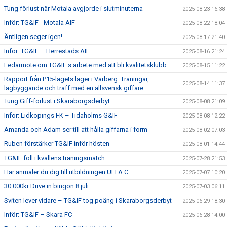
Tung förlust när Motala avgjorde i slutminuterna
2025-08-23 16:38
Inför: TG&IF - Motala AIF
2025-08-22 18:04
Äntligen seger igen!
2025-08-17 21:40
Inför: TG&IF – Herrestads AIF
2025-08-16 21:24
Ledarmöte om TG&IF:s arbete med att bli kvalitetsklubb
2025-08-15 11:22
Rapport från P15-lagets läger i Varberg: Träningar,
2025-08-14 11:37
lagbyggande och träff med en allsvensk giffare
Tung Giff-förlust i Skaraborgsderbyt
2025-08-08 21:09
Inför: Lidköpings FK – Tidaholms G&IF
2025-08-08 12:22
Amanda och Adam ser till att hålla giffarna i form
2025-08-02 07:03
Ruben förstärker TG&IF inför hösten
2025-08-01 14:44
TG&IF föll i kvällens träningsmatch
2025-07-28 21:53
Här anmäler du dig till utbildningen UEFA C
2025-07-07 10:20
30.000kr Drive in bingon 8 juli
2025-07-03 06:11
Sviten lever vidare – TG&IF tog poäng i Skaraborgsderbyt
2025-06-29 18:30
Inför: TG&IF – Skara FC
2025-06-28 14:00