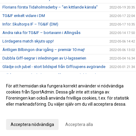
Florians första Tidaholmsderby – ”en kittlande känsla”
2022-05-19 20:35
TG&IF enkelt vidare i DM
2022-05-17 22:04
Inför: Skultorps IF – TG&IF (DM)
2022-05-17 10:35
Andra raka för TG&IF – bortavann i Allingsås
2022-05-14 17:50
Lördagens match skjuts upp!
2022-05-06 14:42
Äntligen Bilbingon drar igång – premiär 10 maj!
2022-05-06 13:02
Dubbla Giff-segrar i inledningen av U-lagsserien
2022-05-04 16:34
Glädje och jubel - stort bildspel från Giffcupens avgörande
2022-05-01 21:34
Full fart även andra helgen av Giffcupen - se bilderna här!
2022-04-30 15:23
Första matchen på Ulvesborg – årets första trepoängare
2022-04-29 21:44
För att hemsidan ska fungera korrekt använder vi nödvändiga
cookies från SportAdmin. Dessa går inte att stänga av.
Inför: TG&IF – Åsarp-Trädet FK
2022-04-29 10:02
Föreningen kan också använda frivilliga cookies, t.ex. för statistik
Hemmapremiär på riktigt – Åsarp-Trädet kommer till
2022-04-24 15:56
eller marknadsföring. Du väljer själv om du vill acceptera dessa.
Ulvesborg
Anpassa dina val
Bilder från Giffcupens första helg
2022-04-24 15:50
Inför: Alingsås IF – TG&IF
2022-04-22 13:27
Acceptera nödvändiga
Acceptera alla
Sent mål räddade en poäng i hemmapremiären
2022-04-15 16:08