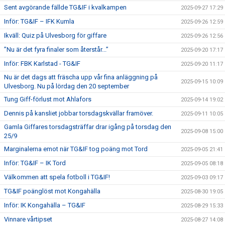
Sent avgörande fällde TG&IF i kvalkampen
2025-09-27 17:29
Inför: TG&IF – IFK Kumla
2025-09-26 12:59
Ikväll: Quiz på Ulvesborg för giffare
2025-09-26 12:56
”Nu är det fyra finaler som återstår...”
2025-09-20 17:17
Inför: FBK Karlstad - TG&IF
2025-09-20 11:17
Nu är det dags att fräscha upp vår fina anläggning på
2025-09-15 10:09
Ulvesborg. Nu på lördag den 20 september
Tung Giff-förlust mot Ahlafors
2025-09-14 19:02
Dennis på kansliet jobbar torsdagskvällar framöver.
2025-09-11 10:05
Gamla Giffares torsdagsträffar drar igång på torsdag den
2025-09-08 15:00
25/9
Marginalerna emot när TG&IF tog poäng mot Tord
2025-09-05 21:41
Inför: TG&IF – IK Tord
2025-09-05 08:18
Välkommen att spela fotboll i TG&IF!
2025-09-03 09:17
TG&IF poänglöst mot Kongahälla
2025-08-30 19:05
Inför: IK Kongahälla – TG&IF
2025-08-29 15:33
Vinnare vårtipset
2025-08-27 14:08