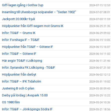
Giff-lagen igång i Gothia Cup
2024-07-15 12:53
Insamling till Ulvesborgs solpaneler – ”Sedan 1902”
2024-07-07 08:01
Jackpott 20.000kr 9 juli
2024-07-03 11:59
Höjdpunkter från Giff-segern mot Grums IK
2024-06-29 21:35
Inför: TG&IF – Grums IK
2024-06-29 09:02
Inför: Forshaga IF – TG&IF
2024-06-19 13:05
Höjdpunkter från TG&IF – Götene IF
2024-06-15 16:07
Inför: TG&IF – Götene IF
2024-06-14 11:02
Här avgör TG&IF i Lidköping
2024-06-11 21:46
Inför: Syrianska FK Lidköping - TG&IF
2024-06-07 21:50
Höjdpunkter från derbyt
2024-06-02 12:12
Inför: TG&IF – IFK Tidaholm
2024-05-31 19:02
Justering B och C-plan
2024-05-30 09:45
Derby på lördag | Avspark 15.00
2024-05-29 15:22
OS 1980 film
2024-05-24 10:26
Inför: TG&IF – Jönköpings Södra IF
2024-05-21 18:56