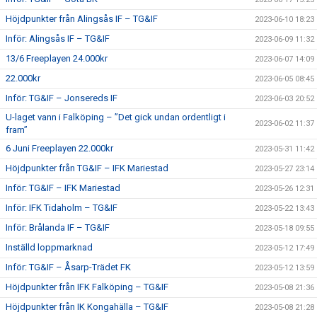
Höjdpunkter från Alingsås IF – TG&IF
2023-06-10 18:23
Inför: Alingsås IF – TG&IF
2023-06-09 11:32
13/6 Freeplayen 24.000kr
2023-06-07 14:09
22.000kr
2023-06-05 08:45
Inför: TG&IF – Jonsereds IF
2023-06-03 20:52
U-laget vann i Falköping – ”Det gick undan ordentligt i
2023-06-02 11:37
fram”
6 Juni Freeplayen 22.000kr
2023-05-31 11:42
Höjdpunkter från TG&IF – IFK Mariestad
2023-05-27 23:14
Inför: TG&IF – IFK Mariestad
2023-05-26 12:31
Inför: IFK Tidaholm – TG&IF
2023-05-22 13:43
Inför: Brålanda IF – TG&IF
2023-05-18 09:55
Inställd loppmarknad
2023-05-12 17:49
Inför: TG&IF – Åsarp-Trädet FK
2023-05-12 13:59
Höjdpunkter från IFK Falköping – TG&IF
2023-05-08 21:36
Höjdpunkter från IK Kongahälla – TG&IF
2023-05-08 21:28