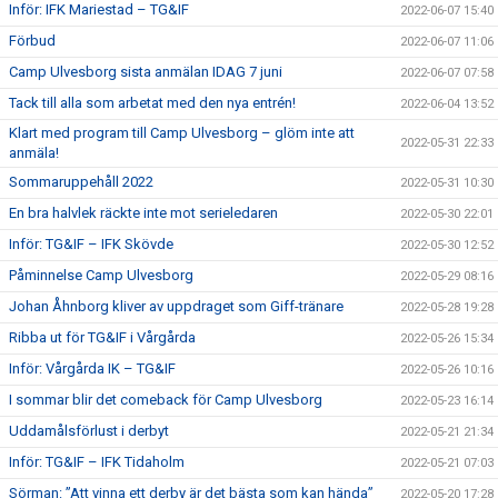
Inför: IFK Mariestad – TG&IF
2022-06-07 15:40
Förbud
2022-06-07 11:06
Camp Ulvesborg sista anmälan IDAG 7 juni
2022-06-07 07:58
Tack till alla som arbetat med den nya entrén!
2022-06-04 13:52
Klart med program till Camp Ulvesborg – glöm inte att
2022-05-31 22:33
anmäla!
Sommaruppehåll 2022
2022-05-31 10:30
En bra halvlek räckte inte mot serieledaren
2022-05-30 22:01
Inför: TG&IF – IFK Skövde
2022-05-30 12:52
Påminnelse Camp Ulvesborg
2022-05-29 08:16
Johan Åhnborg kliver av uppdraget som Giff-tränare
2022-05-28 19:28
Ribba ut för TG&IF i Vårgårda
2022-05-26 15:34
Inför: Vårgårda IK – TG&IF
2022-05-26 10:16
I sommar blir det comeback för Camp Ulvesborg
2022-05-23 16:14
Uddamålsförlust i derbyt
2022-05-21 21:34
Inför: TG&IF – IFK Tidaholm
2022-05-21 07:03
Sörman: ”Att vinna ett derby är det bästa som kan hända”
2022-05-20 17:28