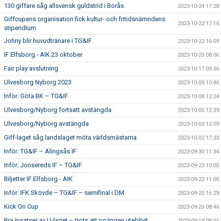
130 giffare såg allsvensk guldstrid i Borås
2023-10-24 17:28
Giffcupens organisation fick kultur- och fritidsnämndens
2023-10-22 17:16
stipendium
Johny blir huvudtränare i TG&IF
2023-10-22 16:09
IF Elfsborg - AIK 23 oktober
2023-10-20 08:06
Fair play avslutning
2023-10-17 09:56
Ulvesborg Nyborg 2023
2023-10-09 10:46
Inför: Göta BK – TG&IF
2023-10-08 12:24
Ulvesborg/Nyborg fortsatt avstängda
2023-10-05 12:39
Ulvesborg/Nyborg avstängda
2023-10-03 12:09
Giff-laget såg landslaget möta världsmästarna
2023-10-02 17:33
Inför: TG&IF – Alingsås IF
2023-09-30 11:34
Inför: Jonsereds IF – TG&IF
2023-09-23 10:00
Biljetter IF Elfsborg - AIK
2023-09-22 11:00
Inför: IFK Skövde – TG&IF – semifinal i DM
2023-09-20 16:29
Kick On Cup
2023-09-20 08:46
Bra insatser av U-laget – trots att poängen uteblivit
2023-09-19 08:55