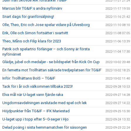
Julin från Skövde AIK förstärker TG&IF
2022-11-21 21:24
Marcus blir TG&IF:s andra nyförvärv
2022-11-17 19:55
Snart dags för granförsäljning!
2022-11-16 21:42
Olle, Theo, Eric och Jose spelar vidare på Ulvesborg
2022-11-10 08:10
Erik, Olle och Simon fortsätter i svartvitt
2022-11-08 07:05
Theo, Måns och Filip klara för 2023
2022-11-06 13:39
Patrik och spelartrio förlänger – och Sonny är första
2022-11-04 17:30
nyförvärvet
Glädje, jubel och medaljer - se bildspelet från Kick On Cup
2022-10-02 20:48
En femetta mot Trollhättan säkrade tredjeplatsen för TG&IF
2022-10-02 18:25
Inför: Trollhättans BoIS – TG&IF
2022-10-02 11:40
Tack för i år och välkommen tillbaka 2023!
2022-09-28 10:53
Elva mål när U-laget vann fjärde raka
2022-09-27 14:28
Ungdomsavdelningen avslutade med spel och lek
2022-09-27 14:22
Höjdpunkter från TG&IF – IFK Mariestad
2022-09-25 15:30
U-laget upp i topp efter 5–0-seger i Hjo
2022-09-24 13:32
Delad poäng i sista hemmamatchen för säsongen
2022-09-23 22:24