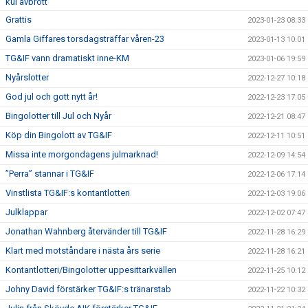
kul avbrott”
Grattis
2023-01-23 08:33
Gamla Giffares torsdagsträffar våren-23
2023-01-13 10:01
TG&IF vann dramatiskt inne-KM
2023-01-06 19:59
Nyårslotter
2022-12-27 10:18
God jul och gott nytt år!
2022-12-23 17:05
Bingolotter till Jul och Nyår
2022-12-21 08:47
Köp din Bingolott av TG&IF
2022-12-11 10:51
Missa inte morgondagens julmarknad!
2022-12-09 14:54
”Perra” stannar i TG&IF
2022-12-06 17:14
Vinstlista TG&IF:s kontantlotteri
2022-12-03 19:06
Julklappar
2022-12-02 07:47
Jonathan Wahnberg återvänder till TG&IF
2022-11-28 16:29
Klart med motståndare i nästa års serie
2022-11-28 16:21
Kontantlotteri/Bingolotter uppesittarkvällen
2022-11-25 10:12
Johny David förstärker TG&IF:s tränarstab
2022-11-22 10:32