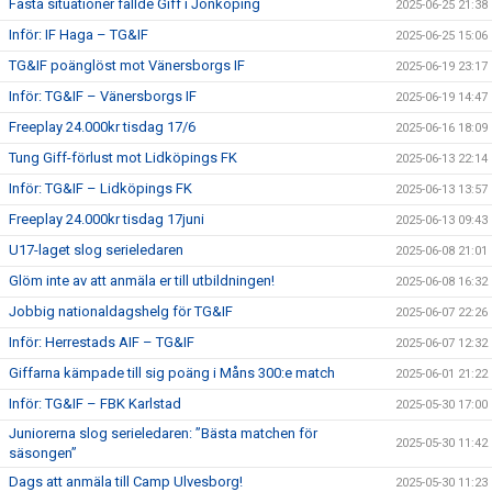
Fasta situationer fällde Giff i Jönköping
2025-06-25 21:38
Inför: IF Haga – TG&IF
2025-06-25 15:06
TG&IF poänglöst mot Vänersborgs IF
2025-06-19 23:17
Inför: TG&IF – Vänersborgs IF
2025-06-19 14:47
Freeplay 24.000kr tisdag 17/6
2025-06-16 18:09
Tung Giff-förlust mot Lidköpings FK
2025-06-13 22:14
Inför: TG&IF – Lidköpings FK
2025-06-13 13:57
Freeplay 24.000kr tisdag 17juni
2025-06-13 09:43
U17-laget slog serieledaren
2025-06-08 21:01
Glöm inte av att anmäla er till utbildningen!
2025-06-08 16:32
Jobbig nationaldagshelg för TG&IF
2025-06-07 22:26
Inför: Herrestads AIF – TG&IF
2025-06-07 12:32
Giffarna kämpade till sig poäng i Måns 300:e match
2025-06-01 21:22
Inför: TG&IF – FBK Karlstad
2025-05-30 17:00
Juniorerna slog serieledaren: ”Bästa matchen för
2025-05-30 11:42
säsongen”
Dags att anmäla till Camp Ulvesborg!
2025-05-30 11:23