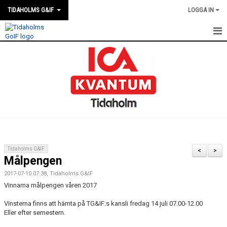
TIDAHOLMS G&IF
LOGGA IN
HEM
FÖRENINGSKALENDERN
NYHETER
KLUBBSTUGAN
KONTAKT
Tidaholms G&IF
<
>
Målpengen
FÖRENINGEN
2017-07-10 07:38, Tidaholms G&IF
SOUVENIRER
Vinnarna målpengen våren 2017
Vinsterna finns att hämta på TG&IF:s kansli fredag 14 juli 07.00-12.00
GAMLA GIFFS TORSDAGSTRÄFFAR
Eller efter semestern.
MATCHER