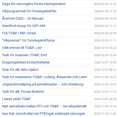
Dags för säsongens första träningsmatch
2026-02-06 16:32
Vårprogrammet för Torsdagsträffen
2026-01-20 17:32
Årsmöte 2026 – 26 februari
2026-01-09 14:43
Semifinal-stopp för Giff i KM
2026-01-06 17:13
Följ TG&IF i KM i futsal
2026-01-05 22:09
”Vårpremiär” för Torsdagsträffarna
2025-12-25 11:11
Välkommen till TG&IF, Leo!
2025-12-15 20:22
Tack för insatsen i TG&IF, Eric!
2025-12-09 13:43
Dragningslistan kontantlotteriet
2025-12-07 13:24
Tack för allt, Nils Liljebo!
2025-12-07 08:12
Tack för insatserna i TG&IF, Ludwig, Alexander och Liam!
2025-12-06 10:15
Julgransförsäljning på julmarknaden – och Ulvesborg
2025-12-05 13:47
Tack för allt, Florian Brahimi!
2025-12-02 17:15
Lawan valde TG&IF
2025-12-01 20:50
Nytt samarbete mellan STC och TG&IF – ser erbjudandet
2025-11-28 14:14
Isac fick Junorbollen när P18-laget avslutade säsongen
2025-11-26 11:06