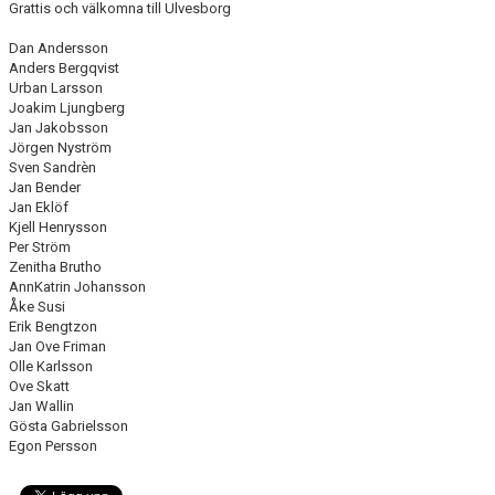
Grattis och välkomna till Ulvesborg
CUPER ARBETSBESKRIVNING
Dan Andersson
Anders Bergqvist
Urban Larsson
PLANSCHEMA
Joakim Ljungberg
Jan Jakobsson
Jörgen Nyström
Sven Sandrèn
Jan Bender
Jan Eklöf
Kjell Henrysson
Per Ström
Zenitha Brutho
AnnKatrin Johansson
Åke Susi
Erik Bengtzon
Jan Ove Friman
Olle Karlsson
Ove Skatt
Jan Wallin
Gösta Gabrielsson
Egon Persson