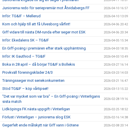
2026-04-11 18:07
Juniorerna redo för seriepremiär mot Åtvidabergs FF
2026-04-10 16:57
Inför: TG&IF – Mellerud
2026-04-10 13:09
Kom och hjälp till att få Ulvesborg vårfint!
2026-04-06 20:42
Giff vidare till nästa DM-runda efter seger mot ESK
2026-04-06 20:34
Inför: Ekedalens SK – TG&IF
2026-04-05 15:34
En Giff-poäng i premiären efter stark upphämtning
2026-04-03 18:35
Inför: IK Gauthiod – TG&IF
2026-04-03 10:49
Boka in 28 april – då börjar TG&IF:s Bollekis
2026-03-27 16:14
Provkväll föreningskläder 24/3
2026-03-23 14:03
Träningsseger mot seriekonkurrenten
2026-03-21 16:47
Stöd TG&IF – köp vårtipset!
2026-03-13 15:22
”Det var mycket som var bra” – En Giff-poäng i Vinterligans
2026-02-28 19:16
sista match
Lidköpings FK nästa uppgift i Vinterligan
2026-02-25 18:52
Förlust i Vinterligan – juniorerna slog ESK
2026-02-16 14:38
Gegerfelt ende målskytt när Giff vann i Götene
2026-02-08 20:14