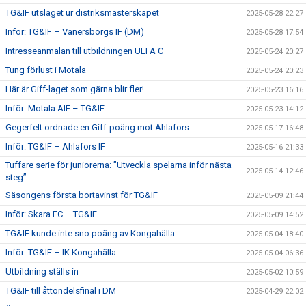
TG&IF utslaget ur distriksmästerskapet
2025-05-28 22:27
Inför: TG&IF – Vänersborgs IF (DM)
2025-05-28 17:54
Intresseanmälan till utbildningen UEFA C
2025-05-24 20:27
Tung förlust i Motala
2025-05-24 20:23
Här är Giff-laget som gärna blir fler!
2025-05-23 16:16
Inför: Motala AIF – TG&IF
2025-05-23 14:12
Gegerfelt ordnade en Giff-poäng mot Ahlafors
2025-05-17 16:48
Inför: TG&IF – Ahlafors IF
2025-05-16 21:33
Tuffare serie för juniorerna: ”Utveckla spelarna inför nästa
2025-05-14 12:46
steg”
Säsongens första bortavinst för TG&IF
2025-05-09 21:44
Inför: Skara FC – TG&IF
2025-05-09 14:52
TG&IF kunde inte sno poäng av Kongahälla
2025-05-04 18:40
Inför: TG&IF – IK Kongahälla
2025-05-04 06:36
Utbildning ställs in
2025-05-02 10:59
TG&IF till åttondelsfinal i DM
2025-04-29 22:02