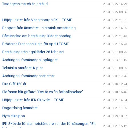
Tisdagens match är inställd
2023-02-27 14:29
2023-02-27 08:36
Höjdpunkter från Vänersborgs FK – TG&IF
2023-02-26 21:51
Rapport från årsmötet - historisk omsättning
2023-02-26 14:35
Påminnelse om beställning kläder söndag
2023-02-25 21:43
Bröderna Fransson klara för spel i TG&IF
2023-02-20 16:23
Beställning träningskläder 26 februari
2023-02-15 08:25
Ändringar i försäsongsupplägget
2023-02-14 11:15
Tekniska området A-plan
2023-02-13 08:55
Ändringar i försäsongsschemat
2023-02-06 17:26
Fira Giff 120 år
2023-02-04 12:24
Elofsson blir giffare: ”Det är en fin fotbollspelare”
2023-02-01 16:46
Höjdpunkter från IFK Skövde – TG&IF
2023-01-29 14:34
Dagordning årsmötet
2023-01-29 11:35
Nyckelknippa
2023-01-24 10:37
IFK Skövde första motståndaren under försäsongen: ”Ett
2023-01-23 15:12