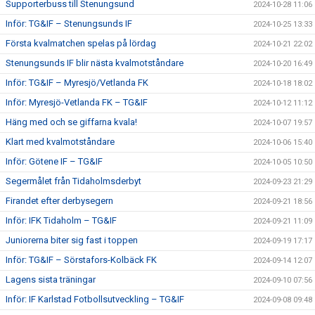
Supporterbuss till Stenungsund
2024-10-28 11:06
Inför: TG&IF – Stenungsunds IF
2024-10-25 13:33
Första kvalmatchen spelas på lördag
2024-10-21 22:02
Stenungsunds IF blir nästa kvalmotståndare
2024-10-20 16:49
Inför: TG&IF – Myresjö/Vetlanda FK
2024-10-18 18:02
Inför: Myresjö-Vetlanda FK – TG&IF
2024-10-12 11:12
Häng med och se giffarna kvala!
2024-10-07 19:57
Klart med kvalmotståndare
2024-10-06 15:40
Inför: Götene IF – TG&IF
2024-10-05 10:50
Segermålet från Tidaholmsderbyt
2024-09-23 21:29
Firandet efter derbysegern
2024-09-21 18:56
Inför: IFK Tidaholm – TG&IF
2024-09-21 11:09
Juniorerna biter sig fast i toppen
2024-09-19 17:17
Inför: TG&IF – Sörstafors-Kolbäck FK
2024-09-14 12:07
Lagens sista träningar
2024-09-10 07:56
Inför: IF Karlstad Fotbollsutveckling – TG&IF
2024-09-08 09:48