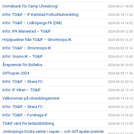
Comeback för Camp Ulvesborg!
2024-05-21 18:40
Inför: TG&IF – IF Karlstad Fotbollsutveckling
2024-05-18 17:22
Inför: TG&IF – Lidköpings FK (DM)
2024-05-14 14:32
Inför: IFK Mariestad – TG&IF
2024-05-09 12:30
Höjdpunkter från TG&IF – Strömtorps IK
2024-05-05 16:27
Inför: TG&IF – Strömtorps IK
2024-05-03 21:14
Inför: Grums IK – TG&IF
2024-05-01 10:00
Årspremiär för Bollekis
2024-04-30 10:03
Giffcupen 2024
2024-04-29 11:56
Inför: TG&IF – Skara FC
2024-04-23 20:16
Inför: IF Viken – TG&IF
2024-04-20 19:14
Välkommen på Utvecklingsmöte!
2024-04-19 14:15
Inför: TG&IF – Skara FC
2024-04-16 22:25
Inför: TG&IF – Forshaga IF
2024-04-14 09:26
TG&IF värd för ledarutbildning
2024-04-13 12:30
Jönköpings Södra väntar i cupen – och Giff spelar premiär