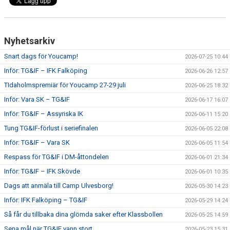
Nyhetsarkiv
Snart dags för Youcamp!
2026-07-25 10:44
Inför: TG&IF – IFK Falköping
2026-06-26 12:57
TIdaholmspremiär för Youcamp 27-29 juli
2026-06-25 18:32
Inför: Vara SK – TG&IF
2026-06-17 16:07
Inför: TG&IF – Assyriska IK
2026-06-11 15:20
Tung TG&IF-förlust i seriefinalen
2026-06-05 22:08
Inför: TG&IF – Vara SK
2026-06-05 11:54
Respass för TG&IF i DM-åttondelen
2026-06-01 21:34
Inför: TG&IF – IFK Skövde
2026-06-01 10:35
Dags att anmäla till Camp Ulvesborg!
2026-05-30 14:23
Inför: IFK Falköping – TG&IF
2026-05-29 14:24
Så får du tillbaka dina glömda saker efter Klassbollen
2026-05-25 14:59
Sena mål när TG&IF vann stort
2026-05-23 15:31