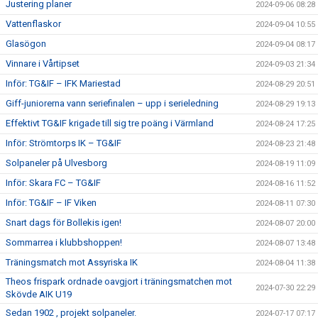
Justering planer
2024-09-06 08:28
Vattenflaskor
2024-09-04 10:55
Glasögon
2024-09-04 08:17
Vinnare i Vårtipset
2024-09-03 21:34
Inför: TG&IF – IFK Mariestad
2024-08-29 20:51
Giff-juniorerna vann seriefinalen – upp i serieledning
2024-08-29 19:13
Effektivt TG&IF krigade till sig tre poäng i Värmland
2024-08-24 17:25
Inför: Strömtorps IK – TG&IF
2024-08-23 21:48
Solpaneler på Ulvesborg
2024-08-19 11:09
Inför: Skara FC – TG&IF
2024-08-16 11:52
Inför: TG&IF – IF Viken
2024-08-11 07:30
Snart dags för Bollekis igen!
2024-08-07 20:00
Sommarrea i klubbshoppen!
2024-08-07 13:48
Träningsmatch mot Assyriska IK
2024-08-04 11:38
Theos frispark ordnade oavgjort i träningsmatchen mot
2024-07-30 22:29
Skövde AIK U19
Sedan 1902 , projekt solpaneler.
2024-07-17 07:17