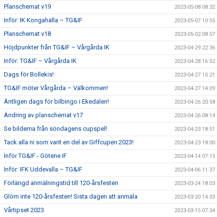
Planschemat v19
2023-05-08 08:32
Inför: IK Kongahälla – TG&IF
2023-05-07 10:55
Planschemat v18
2023-05-02 08:57
Höjdpunkter från TG&IF – Vårgårda IK
2023-04-29 22:36
Inför: TG&IF – Vårgårda IK
2023-04-28 16:52
Dags för Bollekis!
2023-04-27 15:21
TG&IF möter Vårgårda – Välkommen!
2023-04-27 14:09
Äntligen dags för bilbingo i Ekedalen!
2023-04-26 20:58
Ändring av planschemat v17
2023-04-26 08:14
Se bilderna från söndagens cupspel!
2023-04-23 18:51
Tack alla ni som varit en del av Giffcupen 2023!
2023-04-23 18:00
Inför TG&IF - Götene IF
2023-04-14 07:15
Inför: IFK Uddevalla – TG&IF
2023-04-06 11:37
Förlängd anmälningstid till 120-årsfesten
2023-03-24 18:03
Glöm inte 120-årsfesten! Sista dagen att anmäla
2023-03-20 14:03
Vårtipset 2023
2023-03-15 07:34