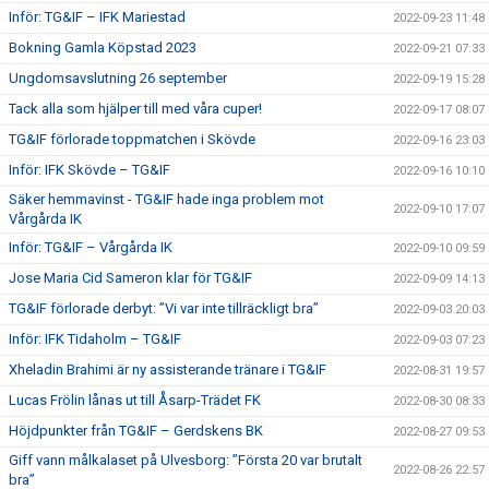
Inför: TG&IF – IFK Mariestad
2022-09-23 11:48
Bokning Gamla Köpstad 2023
2022-09-21 07:33
Ungdomsavslutning 26 september
2022-09-19 15:28
Tack alla som hjälper till med våra cuper!
2022-09-17 08:07
TG&IF förlorade toppmatchen i Skövde
2022-09-16 23:03
Inför: IFK Skövde – TG&IF
2022-09-16 10:10
Säker hemmavinst - TG&IF hade inga problem mot
2022-09-10 17:07
Vårgårda IK
Inför: TG&IF – Vårgårda IK
2022-09-10 09:59
Jose Maria Cid Sameron klar för TG&IF
2022-09-09 14:13
TG&IF förlorade derbyt: ”Vi var inte tillräckligt bra”
2022-09-03 20:03
Inför: IFK Tidaholm – TG&IF
2022-09-03 07:23
Xheladin Brahimi är ny assisterande tränare i TG&IF
2022-08-31 19:57
Lucas Frölin lånas ut till Åsarp-Trädet FK
2022-08-30 08:33
Höjdpunkter från TG&IF – Gerdskens BK
2022-08-27 09:53
Giff vann målkalaset på Ulvesborg: ”Första 20 var brutalt
2022-08-26 22:57
bra”