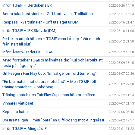
Inför: TG&IF – Gerdskens BK
2022-08-26 14:10
Andra raka höst-vinsten - Giff bortavann i Trollhättan
2022-08-21 16:23
Respass i kvartsfinalen - Giff utslaget ur DM
2022-08-16 21:47
Inför: TG&IF – IFK Skövde (DM)
2022-08-16 11:08
Perfekt start på hösten – TG&IF vann i Åsarp: ”Vår match
2022-08-12 21:30
från start till slut”
Inför: Åsarp-Trädet FK – TG&IF
2022-08-12 16:18
Arvid förstärker TG&IF:s målvaktssida: ”Kul och lärorikt att
2022-08-09 13:15
testa på något nytt”
Giff-seger i Fair Play Cup: ”En väl genomförd turnering”
2022-08-07 20:36
”En bra match mot ett bra motstånd” – Men TG&IF föll i
2022-08-02 22:30
träningsmatchen i Jönköping
Träningsmatch och Fair Play Cup innan höstpremiären
2022-07-22 11:23
Vinnare i vårtipset
2022-07-07 21:13
Kepsar o hattar
2022-07-06 08:45
Bra insats igen – men ”bara” en Giff-poäng mot Alingsås IF
2022-07-02 19:17
Inför: TG&IF – Alingsås IF
2022-07-01 11:22