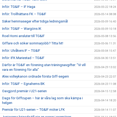
Inför: TG&IF – IF Haga
2026-05-22 18:24
Inför: Trollhättans FK – TG&IF
2026-05-14 08:08
Säker hemmaseger efter tidiga ledningsmål
2026-05-09 16:40
Inför: TG&IF – Wargöns IK
2026-05-09 10:18
Roel Homi ansluter till TG&IF
2026-05-08 13:56
Giffare och söker sommarjobb? Titta hit!
2026-05-06 11:31
Inför: Ulvåkers IF – TG&IF
2026-05-04 15:47
Inför: IFK Mariestad – TG&IF
2026-04-30 13:51
Därför är TG&IF en förening utan träningsavgifter: ”Vi vill
2026-04-29 13:02
vara en förening för alla”
Alex volleykanon ordnade första Giff-segern
2026-04-23 22:07
Inför: TG&IF – Egnahems BK
2026-04-23 11:08
Oavgjord premiär i U21-serien
2026-04-15 12:58
Dags för Giffcupen – här är våra lag som ska kämpa i
2026-04-14 18:20
helgen
Premiär för U21-serien – TG&IF möter LFK
2026-04-14 11:07
Juniorerna krigade till sig en seger i premiären