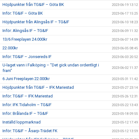
Höjdpunkter från TG&IF – Göta BK
2023-06-19 13:12
Inför: TG&IF – Göta BK
2023-06-17 15:25
Höjdpunkter från Alingsås IF – TG&IF
2023-06-10 18:23
Inför: Alingsås IF – TG&IF
2023-06-09 11:32
13/6 Freeplayen 24.000kr
2023-06-07 14:09
22.000kr
2023-06-05 08:45
Inför: TG&IF – Jonsereds IF
2023-06-03 20:52
U-laget vann i Falköping – ”Det gick undan ordentligt i
2023-06-02 11:37
fram”
6 Juni Freeplayen 22.000kr
2023-05-31 11:42
Höjdpunkter från TG&IF – IFK Mariestad
2023-05-27 23:14
Inför: TG&IF – IFK Mariestad
2023-05-26 12:31
Inför: IFK Tidaholm – TG&IF
2023-05-22 13:43
Inför: Brålanda IF – TG&IF
2023-05-18 09:55
Inställd loppmarknad
2023-05-12 17:49
Inför: TG&IF – Åsarp-Trädet FK
2023-05-12 13:59