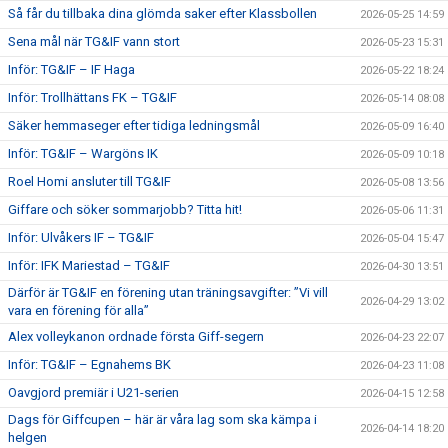
Så får du tillbaka dina glömda saker efter Klassbollen
2026-05-25 14:59
Sena mål när TG&IF vann stort
2026-05-23 15:31
Inför: TG&IF – IF Haga
2026-05-22 18:24
Inför: Trollhättans FK – TG&IF
2026-05-14 08:08
Säker hemmaseger efter tidiga ledningsmål
2026-05-09 16:40
Inför: TG&IF – Wargöns IK
2026-05-09 10:18
Roel Homi ansluter till TG&IF
2026-05-08 13:56
Giffare och söker sommarjobb? Titta hit!
2026-05-06 11:31
Inför: Ulvåkers IF – TG&IF
2026-05-04 15:47
Inför: IFK Mariestad – TG&IF
2026-04-30 13:51
Därför är TG&IF en förening utan träningsavgifter: ”Vi vill
2026-04-29 13:02
vara en förening för alla”
Alex volleykanon ordnade första Giff-segern
2026-04-23 22:07
Inför: TG&IF – Egnahems BK
2026-04-23 11:08
Oavgjord premiär i U21-serien
2026-04-15 12:58
Dags för Giffcupen – här är våra lag som ska kämpa i
2026-04-14 18:20
helgen