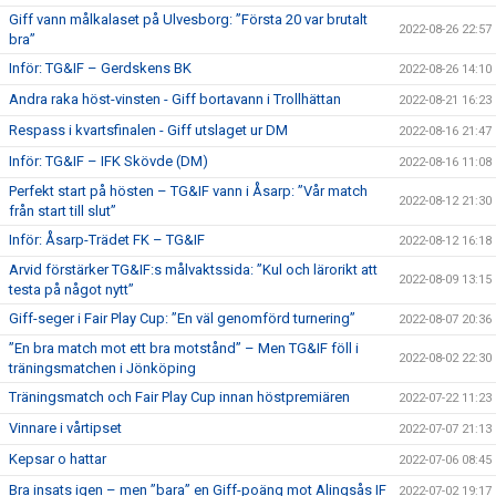
Giff vann målkalaset på Ulvesborg: ”Första 20 var brutalt
2022-08-26 22:57
bra”
Inför: TG&IF – Gerdskens BK
2022-08-26 14:10
Andra raka höst-vinsten - Giff bortavann i Trollhättan
2022-08-21 16:23
Respass i kvartsfinalen - Giff utslaget ur DM
2022-08-16 21:47
Inför: TG&IF – IFK Skövde (DM)
2022-08-16 11:08
Perfekt start på hösten – TG&IF vann i Åsarp: ”Vår match
2022-08-12 21:30
från start till slut”
Inför: Åsarp-Trädet FK – TG&IF
2022-08-12 16:18
Arvid förstärker TG&IF:s målvaktssida: ”Kul och lärorikt att
2022-08-09 13:15
testa på något nytt”
Giff-seger i Fair Play Cup: ”En väl genomförd turnering”
2022-08-07 20:36
”En bra match mot ett bra motstånd” – Men TG&IF föll i
2022-08-02 22:30
träningsmatchen i Jönköping
Träningsmatch och Fair Play Cup innan höstpremiären
2022-07-22 11:23
Vinnare i vårtipset
2022-07-07 21:13
Kepsar o hattar
2022-07-06 08:45
Bra insats igen – men ”bara” en Giff-poäng mot Alingsås IF
2022-07-02 19:17