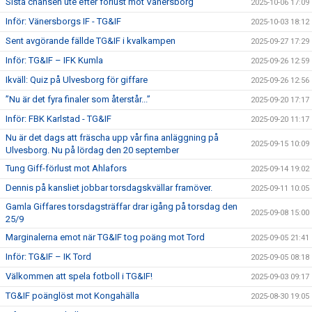
Sista chansen ute efter förlust mot Vänersborg
2025-10-06 17:09
Inför: Vänersborgs IF - TG&IF
2025-10-03 18:12
Sent avgörande fällde TG&IF i kvalkampen
2025-09-27 17:29
Inför: TG&IF – IFK Kumla
2025-09-26 12:59
Ikväll: Quiz på Ulvesborg för giffare
2025-09-26 12:56
”Nu är det fyra finaler som återstår...”
2025-09-20 17:17
Inför: FBK Karlstad - TG&IF
2025-09-20 11:17
Nu är det dags att fräscha upp vår fina anläggning på
2025-09-15 10:09
Ulvesborg. Nu på lördag den 20 september
Tung Giff-förlust mot Ahlafors
2025-09-14 19:02
Dennis på kansliet jobbar torsdagskvällar framöver.
2025-09-11 10:05
Gamla Giffares torsdagsträffar drar igång på torsdag den
2025-09-08 15:00
25/9
Marginalerna emot när TG&IF tog poäng mot Tord
2025-09-05 21:41
Inför: TG&IF – IK Tord
2025-09-05 08:18
Välkommen att spela fotboll i TG&IF!
2025-09-03 09:17
TG&IF poänglöst mot Kongahälla
2025-08-30 19:05