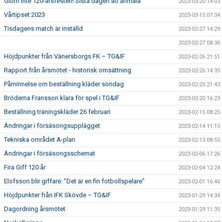
Glöm inte 120-årsfesten! Sista dagen att anmäla
2023-03-20 14:03
Vårtipset 2023
2023-03-15 07:34
Tisdagens match är inställd
2023-02-27 14:29
2023-02-27 08:36
Höjdpunkter från Vänersborgs FK – TG&IF
2023-02-26 21:51
Rapport från årsmötet - historisk omsättning
2023-02-26 14:35
Påminnelse om beställning kläder söndag
2023-02-25 21:43
Bröderna Fransson klara för spel i TG&IF
2023-02-20 16:23
Beställning träningskläder 26 februari
2023-02-15 08:25
Ändringar i försäsongsupplägget
2023-02-14 11:15
Tekniska området A-plan
2023-02-13 08:55
Ändringar i försäsongsschemat
2023-02-06 17:26
Fira Giff 120 år
2023-02-04 12:24
Elofsson blir giffare: ”Det är en fin fotbollspelare”
2023-02-01 16:46
Höjdpunkter från IFK Skövde – TG&IF
2023-01-29 14:34
Dagordning årsmötet
2023-01-29 11:35