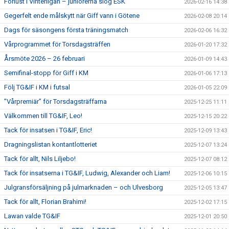
Förlust i Vinterligan – juniorerna slog ESK
2026-02-16 14:38
Gegerfelt ende målskytt när Giff vann i Götene
2026-02-08 20:14
Dags för säsongens första träningsmatch
2026-02-06 16:32
Vårprogrammet för Torsdagsträffen
2026-01-20 17:32
Årsmöte 2026 – 26 februari
2026-01-09 14:43
Semifinal-stopp för Giff i KM
2026-01-06 17:13
Följ TG&IF i KM i futsal
2026-01-05 22:09
”Vårpremiär” för Torsdagsträffarna
2025-12-25 11:11
Välkommen till TG&IF, Leo!
2025-12-15 20:22
Tack för insatsen i TG&IF, Eric!
2025-12-09 13:43
Dragningslistan kontantlotteriet
2025-12-07 13:24
Tack för allt, Nils Liljebo!
2025-12-07 08:12
Tack för insatserna i TG&IF, Ludwig, Alexander och Liam!
2025-12-06 10:15
Julgransförsäljning på julmarknaden – och Ulvesborg
2025-12-05 13:47
Tack för allt, Florian Brahimi!
2025-12-02 17:15
Lawan valde TG&IF
2025-12-01 20:50