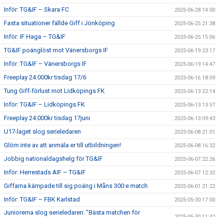
Inför: TG&IF – Skara FC
2025-06-28 14:00
Fasta situationer fällde Giff i Jönköping
2025-06-25 21:38
Inför: IF Haga – TG&IF
2025-06-25 15:06
TG&IF poänglöst mot Vänersborgs IF
2025-06-19 23:17
Inför: TG&IF – Vänersborgs IF
2025-06-19 14:47
Freeplay 24.000kr tisdag 17/6
2025-06-16 18:09
Tung Giff-förlust mot Lidköpings FK
2025-06-13 22:14
Inför: TG&IF – Lidköpings FK
2025-06-13 13:57
Freeplay 24.000kr tisdag 17juni
2025-06-13 09:43
U17-laget slog serieledaren
2025-06-08 21:01
Glöm inte av att anmäla er till utbildningen!
2025-06-08 16:32
Jobbig nationaldagshelg för TG&IF
2025-06-07 22:26
Inför: Herrestads AIF – TG&IF
2025-06-07 12:32
Giffarna kämpade till sig poäng i Måns 300:e match
2025-06-01 21:22
Inför: TG&IF – FBK Karlstad
2025-05-30 17:00
Juniorerna slog serieledaren: ”Bästa matchen för
2025-05-30 11:42