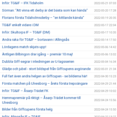
Inför: TG&IF – IFK Tidaholm
2022-05-21 07:03
Sörman: ”Att vinna ett derby är det bästa som kan hända”
2022-05-20 17:28
Florians första Tidaholmsderby – ”en kittlande känsla”
2022-05-19 20:35
TG&IF enkelt vidare i DM
2022-05-17 22:04
Inför: Skultorps IF – TG&IF (DM)
2022-05-17 10:35
Andra raka för TG&IF – bortavann i Allingsås
2022-05-14 17:50
Lördagens match skjuts upp!
2022-05-06 14:42
Äntligen Bilbingon drar igång – premiär 10 maj!
2022-05-06 13:02
Dubbla Giff-segrar i inledningen av U-lagsserien
2022-05-04 16:34
Glädje och jubel - stort bildspel från Giffcupens avgörande
2022-05-01 21:34
Full fart även andra helgen av Giffcupen - se bilderna här!
2022-04-30 15:23
Första matchen på Ulvesborg – årets första trepoängare
2022-04-29 21:44
Inför: TG&IF – Åsarp-Trädet FK
2022-04-29 10:02
Hemmapremiär på riktigt – Åsarp-Trädet kommer till
2022-04-24 15:56
Ulvesborg
Bilder från Giffcupens första helg
2022-04-24 15:50
Inför: Alingsås IF – TG&IF
2022-04-22 13:27