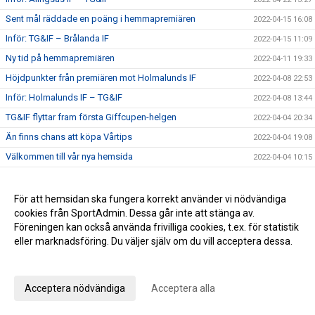
Sent mål räddade en poäng i hemmapremiären
2022-04-15 16:08
Inför: TG&IF – Brålanda IF
2022-04-15 11:09
Ny tid på hemmapremiären
2022-04-11 19:33
Höjdpunkter från premiären mot Holmalunds IF
2022-04-08 22:53
Inför: Holmalunds IF – TG&IF
2022-04-08 13:44
TG&IF flyttar fram första Giffcupen-helgen
2022-04-04 20:34
Än finns chans att köpa Vårtips
2022-04-04 19:08
Välkommen till vår nya hemsida
2022-04-04 10:15
Inför: TG&IF – Götene IF (träningsmatch)
2022-04-01 17:10
Bra årspremiär av juniorlaget mot Folkabo
2022-03-24 16:48
För att hemsidan ska fungera korrekt använder vi nödvändiga
cookies från SportAdmin. Dessa går inte att stänga av.
INFO Nya huvudentrèn
2022-03-24 12:27
Föreningen kan också använda frivilliga cookies, t.ex. för statistik
Entrèn
2022-03-15 08:41
eller marknadsföring. Du väljer själv om du vill acceptera dessa.
Inför: Husqvarna FF – TG&IF
2022-03-12 10:50
Anpassa dina val
Inför: TG&IF – IK Gauthiod (träningsmatch)
2022-03-05 07:33
Acceptera nödvändiga
Acceptera alla
Inför: TG&IF – Vänersborgs FK (träningsmatch)
2022-02-25 20:12
Stadgeändringar och plusresultat – nyheterna från