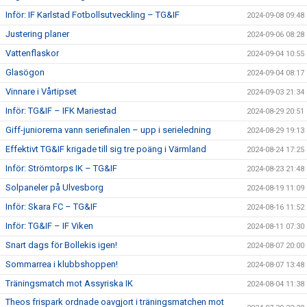
Inför: IF Karlstad Fotbollsutveckling – TG&IF
2024-09-08 09:48
Justering planer
2024-09-06 08:28
Vattenflaskor
2024-09-04 10:55
Glasögon
2024-09-04 08:17
Vinnare i Vårtipset
2024-09-03 21:34
Inför: TG&IF – IFK Mariestad
2024-08-29 20:51
Giff-juniorerna vann seriefinalen – upp i serieledning
2024-08-29 19:13
Effektivt TG&IF krigade till sig tre poäng i Värmland
2024-08-24 17:25
Inför: Strömtorps IK – TG&IF
2024-08-23 21:48
Solpaneler på Ulvesborg
2024-08-19 11:09
Inför: Skara FC – TG&IF
2024-08-16 11:52
Inför: TG&IF – IF Viken
2024-08-11 07:30
Snart dags för Bollekis igen!
2024-08-07 20:00
Sommarrea i klubbshoppen!
2024-08-07 13:48
Träningsmatch mot Assyriska IK
2024-08-04 11:38
Theos frispark ordnade oavgjort i träningsmatchen mot