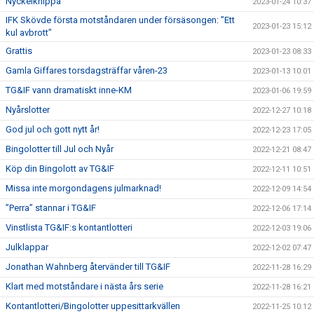
Nyckelknippa
2023-01-24 10:37
IFK Skövde första motståndaren under försäsongen: ”Ett
2023-01-23 15:12
kul avbrott”
Grattis
2023-01-23 08:33
Gamla Giffares torsdagsträffar våren-23
2023-01-13 10:01
TG&IF vann dramatiskt inne-KM
2023-01-06 19:59
Nyårslotter
2022-12-27 10:18
God jul och gott nytt år!
2022-12-23 17:05
Bingolotter till Jul och Nyår
2022-12-21 08:47
Köp din Bingolott av TG&IF
2022-12-11 10:51
Missa inte morgondagens julmarknad!
2022-12-09 14:54
”Perra” stannar i TG&IF
2022-12-06 17:14
Vinstlista TG&IF:s kontantlotteri
2022-12-03 19:06
Julklappar
2022-12-02 07:47
Jonathan Wahnberg återvänder till TG&IF
2022-11-28 16:29
Klart med motståndare i nästa års serie
2022-11-28 16:21
Kontantlotteri/Bingolotter uppesittarkvällen
2022-11-25 10:12