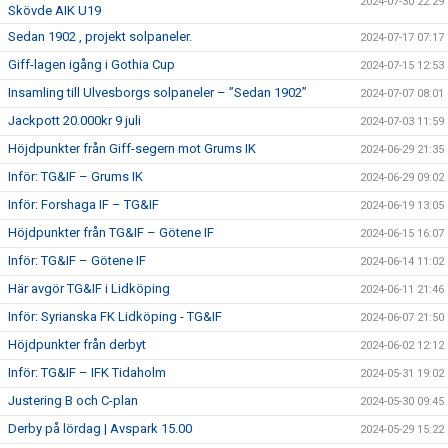
2024-07-30 22:29
Skövde AIK U19
Sedan 1902 , projekt solpaneler.
2024-07-17 07:17
Giff-lagen igång i Gothia Cup
2024-07-15 12:53
Insamling till Ulvesborgs solpaneler – ”Sedan 1902”
2024-07-07 08:01
Jackpott 20.000kr 9 juli
2024-07-03 11:59
Höjdpunkter från Giff-segern mot Grums IK
2024-06-29 21:35
Inför: TG&IF – Grums IK
2024-06-29 09:02
Inför: Forshaga IF – TG&IF
2024-06-19 13:05
Höjdpunkter från TG&IF – Götene IF
2024-06-15 16:07
Inför: TG&IF – Götene IF
2024-06-14 11:02
Här avgör TG&IF i Lidköping
2024-06-11 21:46
Inför: Syrianska FK Lidköping - TG&IF
2024-06-07 21:50
Höjdpunkter från derbyt
2024-06-02 12:12
Inför: TG&IF – IFK Tidaholm
2024-05-31 19:02
Justering B och C-plan
2024-05-30 09:45
Derby på lördag | Avspark 15.00
2024-05-29 15:22