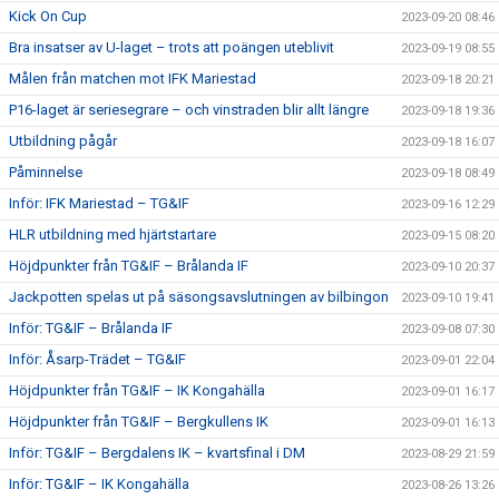
Kick On Cup
2023-09-20 08:46
Bra insatser av U-laget – trots att poängen uteblivit
2023-09-19 08:55
Målen från matchen mot IFK Mariestad
2023-09-18 20:21
P16-laget är seriesegrare – och vinstraden blir allt längre
2023-09-18 19:36
Utbildning pågår
2023-09-18 16:07
Påminnelse
2023-09-18 08:49
Inför: IFK Mariestad – TG&IF
2023-09-16 12:29
HLR utbildning med hjärtstartare
2023-09-15 08:20
Höjdpunkter från TG&IF – Brålanda IF
2023-09-10 20:37
Jackpotten spelas ut på säsongsavslutningen av bilbingon
2023-09-10 19:41
Inför: TG&IF – Brålanda IF
2023-09-08 07:30
Inför: Åsarp-Trädet – TG&IF
2023-09-01 22:04
Höjdpunkter från TG&IF – IK Kongahälla
2023-09-01 16:17
Höjdpunkter från TG&IF – Bergkullens IK
2023-09-01 16:13
Inför: TG&IF – Bergdalens IK – kvartsfinal i DM
2023-08-29 21:59
Inför: TG&IF – IK Kongahälla
2023-08-26 13:26