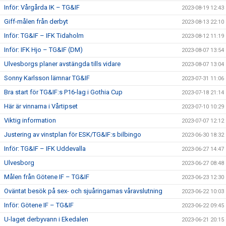
Inför: Vårgårda IK – TG&IF
2023-08-19 12:43
Giff-målen från derbyt
2023-08-13 22:10
Inför: TG&IF – IFK Tidaholm
2023-08-12 11:19
Inför: IFK Hjo – TG&IF (DM)
2023-08-07 13:54
Ulvesborgs planer avstängda tills vidare
2023-08-07 13:04
Sonny Karlsson lämnar TG&IF
2023-07-31 11:06
Bra start för TG&IF:s P16-lag i Gothia Cup
2023-07-18 21:14
Här är vinnarna i Vårtipset
2023-07-10 10:29
Viktig information
2023-07-07 12:12
Justering av vinstplan för ESK/TG&IF:s bilbingo
2023-06-30 18:32
Inför: TG&IF – IFK Uddevalla
2023-06-27 14:47
Ulvesborg
2023-06-27 08:48
Målen från Götene IF – TG&IF
2023-06-23 12:30
Oväntat besök på sex- och sjuåringarnas våravslutning
2023-06-22 10:03
Inför: Götene IF – TG&IF
2023-06-22 09:45
U-laget derbyvann i Ekedalen
2023-06-21 20:15