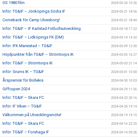
OS 1980 film
2024-05-24 10:26
Inför: TG&IF – Jönköpings Södra IF
2024-05-21 18:56
Comeback för Camp Ulvesborg!
2024-05-21 18:40
Inför: TG&IF – IF Karlstad Fotbollsutveckling
2024-05-18 17:22
Inför: TG&IF – Lidköpings FK (DM)
2024-05-14 14:32
Inför: IFK Mariestad – TG&IF
2024-05-09 12:30
Höjdpunkter från TG&IF – Strömtorps IK
2024-05-05 16:27
Inför: TG&IF – Strömtorps IK
2024-05-03 21:14
Inför: Grums IK – TG&IF
2024-05-01 10:00
Årspremiär för Bollekis
2024-04-30 10:03
Giffcupen 2024
2024-04-29 11:56
Inför: TG&IF – Skara FC
2024-04-23 20:16
Inför: IF Viken – TG&IF
2024-04-20 19:14
Välkommen på Utvecklingsmöte!
2024-04-19 14:15
Inför: TG&IF – Skara FC
2024-04-16 22:25
Inför: TG&IF – Forshaga IF
2024-04-14 09:26