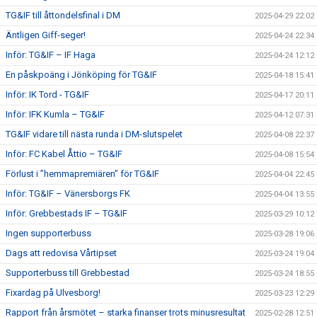
TG&IF till åttondelsfinal i DM
2025-04-29 22:02
Äntligen Giff-seger!
2025-04-24 22:34
Inför: TG&IF – IF Haga
2025-04-24 12:12
En påskpoäng i Jönköping för TG&IF
2025-04-18 15:41
Inför: IK Tord - TG&IF
2025-04-17 20:11
Inför: IFK Kumla – TG&IF
2025-04-12 07:31
TG&IF vidare till nästa runda i DM-slutspelet
2025-04-08 22:37
Inför: FC Kabel Åttio – TG&IF
2025-04-08 15:54
Förlust i ”hemmapremiären” för TG&IF
2025-04-04 22:45
Inför: TG&IF – Vänersborgs FK
2025-04-04 13:55
Inför: Grebbestads IF – TG&IF
2025-03-29 10:12
Ingen supporterbuss
2025-03-28 19:06
Dags att redovisa Vårtipset
2025-03-24 19:04
Supporterbuss till Grebbestad
2025-03-24 18:55
Fixardag på Ulvesborg!
2025-03-23 12:29
Rapport från årsmötet – starka finanser trots minusresultat
2025-02-28 12:51