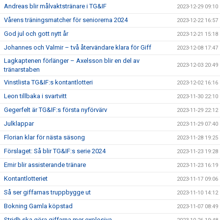
Andreas blir målvaktstränare i TG&IF
2023-12-29 09:10
Vårens träningsmatcher för seniorerna 2024
2023-12-22 16:57
God jul och gott nytt år
2023-12-21 15:18
Johannes och Valmir – två återvändare klara för Giff
2023-12-08 17:47
Lagkaptenen förlänger – Axelsson blir en del av
2023-12-03 20:49
tränarstaben
Vinstlista TG&IF:s kontantlotteri
2023-12-02 16:16
Leon tillbaka i svartvitt
2023-11-30 22:10
Gegerfelt är TG&IF:s första nyförvärv
2023-11-29 22:12
Julklappar
2023-11-29 07:40
Florian klar för nästa säsong
2023-11-28 19:25
Förslaget: Så blir TG&IF:s serie 2024
2023-11-23 19:28
Emir blir assisterande tränare
2023-11-23 16:19
Kontantlotteriet
2023-11-17 09:06
Så ser giffarnas truppbygge ut
2023-11-10 14:12
Bokning Gamla köpstad
2023-11-07 08:49
Stridh ska göra giffarna mer explosiva