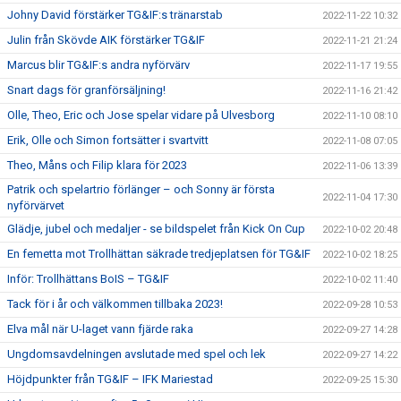
Johny David förstärker TG&IF:s tränarstab
2022-11-22 10:32
Julin från Skövde AIK förstärker TG&IF
2022-11-21 21:24
Marcus blir TG&IF:s andra nyförvärv
2022-11-17 19:55
Snart dags för granförsäljning!
2022-11-16 21:42
Olle, Theo, Eric och Jose spelar vidare på Ulvesborg
2022-11-10 08:10
Erik, Olle och Simon fortsätter i svartvitt
2022-11-08 07:05
Theo, Måns och Filip klara för 2023
2022-11-06 13:39
Patrik och spelartrio förlänger – och Sonny är första
2022-11-04 17:30
nyförvärvet
Glädje, jubel och medaljer - se bildspelet från Kick On Cup
2022-10-02 20:48
En femetta mot Trollhättan säkrade tredjeplatsen för TG&IF
2022-10-02 18:25
Inför: Trollhättans BoIS – TG&IF
2022-10-02 11:40
Tack för i år och välkommen tillbaka 2023!
2022-09-28 10:53
Elva mål när U-laget vann fjärde raka
2022-09-27 14:28
Ungdomsavdelningen avslutade med spel och lek
2022-09-27 14:22
Höjdpunkter från TG&IF – IFK Mariestad
2022-09-25 15:30