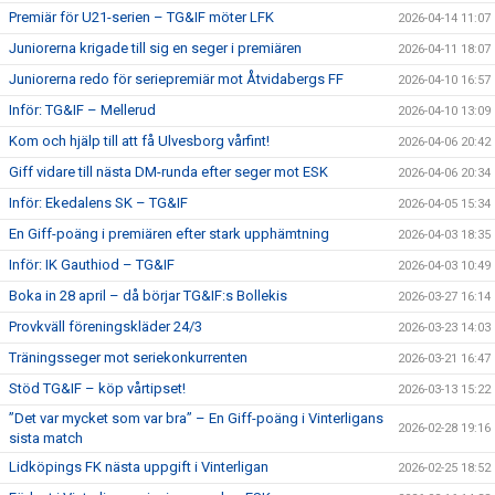
Premiär för U21-serien – TG&IF möter LFK
2026-04-14 11:07
Juniorerna krigade till sig en seger i premiären
2026-04-11 18:07
Juniorerna redo för seriepremiär mot Åtvidabergs FF
2026-04-10 16:57
Inför: TG&IF – Mellerud
2026-04-10 13:09
Kom och hjälp till att få Ulvesborg vårfint!
2026-04-06 20:42
Giff vidare till nästa DM-runda efter seger mot ESK
2026-04-06 20:34
Inför: Ekedalens SK – TG&IF
2026-04-05 15:34
En Giff-poäng i premiären efter stark upphämtning
2026-04-03 18:35
Inför: IK Gauthiod – TG&IF
2026-04-03 10:49
Boka in 28 april – då börjar TG&IF:s Bollekis
2026-03-27 16:14
Provkväll föreningskläder 24/3
2026-03-23 14:03
Träningsseger mot seriekonkurrenten
2026-03-21 16:47
Stöd TG&IF – köp vårtipset!
2026-03-13 15:22
”Det var mycket som var bra” – En Giff-poäng i Vinterligans
2026-02-28 19:16
sista match
Lidköpings FK nästa uppgift i Vinterligan
2026-02-25 18:52