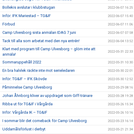
Bollekis avslutar i klubbstugan
2022-06-07 16:25
Inför: IFK Mariestad – TG&IF
2022-06-07 15:40
Förbud
2022-06-07 11:06
Camp Ulvesborg sista anmälan IDAG 7 juni
2022-06-07 07:58
Tack till alla som arbetat med den nya entrén!
2022-06-04 13:52
Klart med program till Camp Ulvesborg – glöm inte att
2022-05-31 22:33
anmäla!
Sommaruppehåll 2022
2022-05-31 10:30
En bra halvlek räckte inte mot serieledaren
2022-05-30 22:01
Inför: TG&IF – IFK Skövde
2022-05-30 12:52
Påminnelse Camp Ulvesborg
2022-05-29 08:16
Johan Åhnborg kliver av uppdraget som Giff-tränare
2022-05-28 19:28
Ribba ut för TG&IF i Vårgårda
2022-05-26 15:34
Inför: Vårgårda IK – TG&IF
2022-05-26 10:16
I sommar blir det comeback för Camp Ulvesborg
2022-05-23 16:14
Uddamålsförlust i derbyt
2022-05-21 21:34