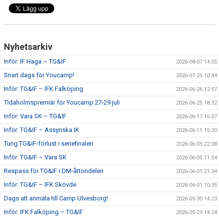
CUPER ARBETSBESKRIVNING
PLANSCHEMA
Nyhetsarkiv
Inför: IF Haga – TG&IF
2026-08-07 14:55
Snart dags för Youcamp!
2026-07-25 10:44
Inför: TG&IF – IFK Falköping
2026-06-26 12:57
TIdaholmspremiär för Youcamp 27-29 juli
2026-06-25 18:32
Inför: Vara SK – TG&IF
2026-06-17 16:07
Inför: TG&IF – Assyriska IK
2026-06-11 15:20
Tung TG&IF-förlust i seriefinalen
2026-06-05 22:08
Inför: TG&IF – Vara SK
2026-06-05 11:54
Respass för TG&IF i DM-åttondelen
2026-06-01 21:34
Inför: TG&IF – IFK Skövde
2026-06-01 10:35
Dags att anmäla till Camp Ulvesborg!
2026-05-30 14:23
Inför: IFK Falköping – TG&IF
2026-05-29 14:24