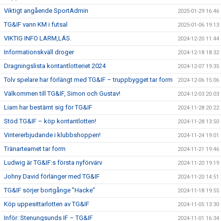
Viktigt angående SportAdmin
2025-01-29 16:46
TG&IF vann KM i futsal
2025-01-06 19:13
VIKTIG INFO LARM,LÄS.
2024-12-20 11:44
Informationskväll droger
2024-12-18 18:32
Dragningslista kontantlotteriet 2024
2024-12-07 19:35
Tolv spelare har förlängt med TG&IF – truppbygget tar form
2024-12-06 15:06
Välkommen till TG&IF, Simon och Gustav!
2024-12-03 20:03
Liam har bestämt sig för TG&IF
2024-11-28 20:22
Stöd TG&IF – köp kontantlotten!
2024-11-28 13:50
Vintererbjudande i klubbshoppen!
2024-11-24 19:01
Tränarteamet tar form
2024-11-21 19:46
Ludwig är TG&IF:s första nyförvärv
2024-11-20 19:19
Johny David förlänger med TG&IF
2024-11-20 14:51
TG&IF sörjer bortgånge ”Hacke”
2024-11-18 19:55
Köp uppesittarlotten av TG&IF
2024-11-05 13:30
Inför: Stenungsunds IF – TG&IF
2024-11-01 16:34