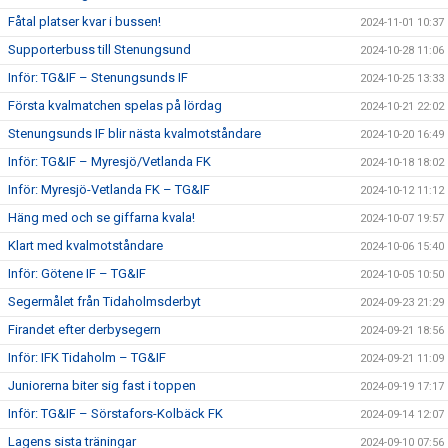
Fåtal platser kvar i bussen!
2024-11-01 10:37
Supporterbuss till Stenungsund
2024-10-28 11:06
Inför: TG&IF – Stenungsunds IF
2024-10-25 13:33
Första kvalmatchen spelas på lördag
2024-10-21 22:02
Stenungsunds IF blir nästa kvalmotståndare
2024-10-20 16:49
Inför: TG&IF – Myresjö/Vetlanda FK
2024-10-18 18:02
Inför: Myresjö-Vetlanda FK – TG&IF
2024-10-12 11:12
Häng med och se giffarna kvala!
2024-10-07 19:57
Klart med kvalmotståndare
2024-10-06 15:40
Inför: Götene IF – TG&IF
2024-10-05 10:50
Segermålet från Tidaholmsderbyt
2024-09-23 21:29
Firandet efter derbysegern
2024-09-21 18:56
Inför: IFK Tidaholm – TG&IF
2024-09-21 11:09
Juniorerna biter sig fast i toppen
2024-09-19 17:17
Inför: TG&IF – Sörstafors-Kolbäck FK
2024-09-14 12:07
Lagens sista träningar
2024-09-10 07:56