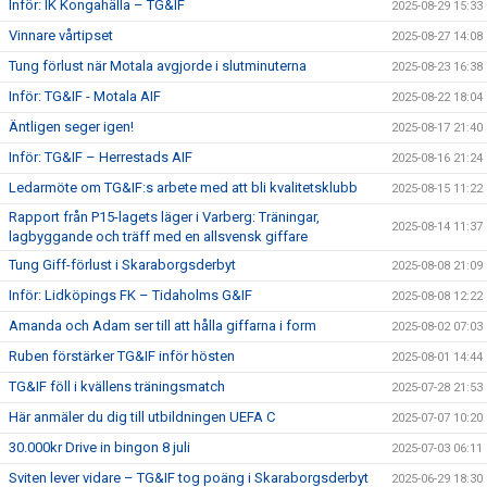
Inför: IK Kongahälla – TG&IF
2025-08-29 15:33
Vinnare vårtipset
2025-08-27 14:08
Tung förlust när Motala avgjorde i slutminuterna
2025-08-23 16:38
Inför: TG&IF - Motala AIF
2025-08-22 18:04
Äntligen seger igen!
2025-08-17 21:40
Inför: TG&IF – Herrestads AIF
2025-08-16 21:24
Ledarmöte om TG&IF:s arbete med att bli kvalitetsklubb
2025-08-15 11:22
Rapport från P15-lagets läger i Varberg: Träningar,
2025-08-14 11:37
lagbyggande och träff med en allsvensk giffare
Tung Giff-förlust i Skaraborgsderbyt
2025-08-08 21:09
Inför: Lidköpings FK – Tidaholms G&IF
2025-08-08 12:22
Amanda och Adam ser till att hålla giffarna i form
2025-08-02 07:03
Ruben förstärker TG&IF inför hösten
2025-08-01 14:44
TG&IF föll i kvällens träningsmatch
2025-07-28 21:53
Här anmäler du dig till utbildningen UEFA C
2025-07-07 10:20
30.000kr Drive in bingon 8 juli
2025-07-03 06:11
Sviten lever vidare – TG&IF tog poäng i Skaraborgsderbyt
2025-06-29 18:30