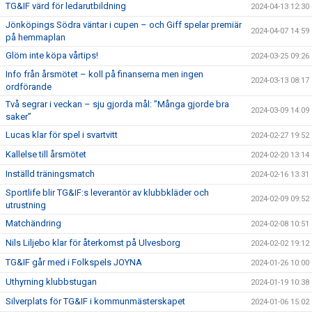
TG&IF värd för ledarutbildning
2024-04-13 12:30
Jönköpings Södra väntar i cupen – och Giff spelar premiär
2024-04-07 14:59
på hemmaplan
Glöm inte köpa vårtips!
2024-03-25 09:26
Info från årsmötet – koll på finanserna men ingen
2024-03-13 08:17
ordförande
Två segrar i veckan – sju gjorda mål: ”Många gjorde bra
2024-03-09 14:09
saker”
Lucas klar för spel i svartvitt
2024-02-27 19:52
Kallelse till årsmötet
2024-02-20 13:14
Inställd träningsmatch
2024-02-16 13:31
Sportlife blir TG&IF:s leverantör av klubbkläder och
2024-02-09 09:52
utrustning
Matchändring
2024-02-08 10:51
Nils Liljebo klar för återkomst på Ulvesborg
2024-02-02 19:12
TG&IF går med i Folkspels JOYNA
2024-01-26 10:00
Uthyrning klubbstugan
2024-01-19 10:38
Silverplats för TG&IF i kommunmästerskapet
2024-01-06 15:02