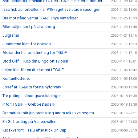
Nytt samarbete mellan STC och TG&IF – ser erbjudandet
2025-11-28 14:14
Isac fick Junorbollen när P18-laget avslutade säsongen
2025-11-26 11:06
Bra motstånd väntar TG&IF i nya Vinterligan
2025-11-25 16:33
Bilos väljer spel på Ulvesborg
2025-11-23 14:40
Julgranar
2025-11-21 11:16
Juniorerna klart för division 1
2025-11-17 18:53
Alexander har bestämt sig för TG&IF
2025-11-14 17:15
Stöd Giff – Köp din Bingolott av oss!
2025-11-14 16:01
Lejon klar för en återkomst i TG&IF
2025-11-06 18:42
Kontantlotteriet
2025-11-03 13:00
Josef är TG&IF:s första nyförvärv
2025-10-30 19:30
Tre poäng i säsongsavslutningen
2025-10-18 16:30
Inför: TG&IF – Grebbestads IF
2025-10-18 11:38
Dramatiskt när juniorerna tog andra raka kvalsegern
2025-10-15 22:21
En Giff-poäng på Vänersvallen
2025-10-11 21:03
Kioskvaror till salu efter Kick On Cup
2025-10-08 08:19