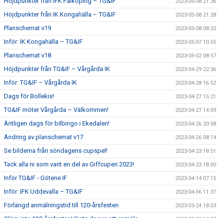
Höjdpunkter från IFK Falköping – TG&IF
2023-05-08 21:36
Höjdpunkter från IK Kongahälla – TG&IF
2023-05-08 21:28
Planschemat v19
2023-05-08 08:32
Inför: IK Kongahälla – TG&IF
2023-05-07 10:55
Planschemat v18
2023-05-02 08:57
Höjdpunkter från TG&IF – Vårgårda IK
2023-04-29 22:36
Inför: TG&IF – Vårgårda IK
2023-04-28 16:52
Dags för Bollekis!
2023-04-27 15:21
TG&IF möter Vårgårda – Välkommen!
2023-04-27 14:09
Äntligen dags för bilbingo i Ekedalen!
2023-04-26 20:58
Ändring av planschemat v17
2023-04-26 08:14
Se bilderna från söndagens cupspel!
2023-04-23 18:51
Tack alla ni som varit en del av Giffcupen 2023!
2023-04-23 18:00
Inför TG&IF - Götene IF
2023-04-14 07:15
Inför: IFK Uddevalla – TG&IF
2023-04-06 11:37
Förlängd anmälningstid till 120-årsfesten
2023-03-24 18:03