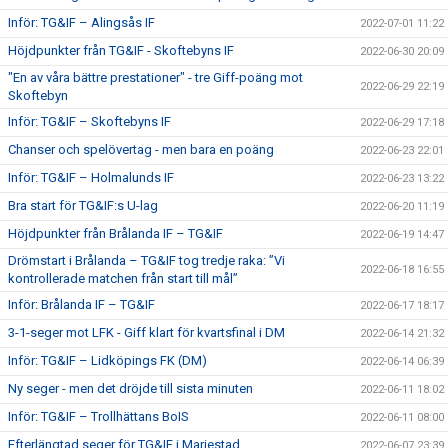
Inför: TG&IF – Alingsås IF
2022-07-01 11:22
Höjdpunkter från TG&IF - Skoftebyns IF
2022-06-30 20:09
"En av våra bättre prestationer" - tre Giff-poäng mot
2022-06-29 22:19
Skoftebyn
Inför: TG&IF – Skoftebyns IF
2022-06-29 17:18
Chanser och spelövertag - men bara en poäng
2022-06-23 22:01
Inför: TG&IF – Holmalunds IF
2022-06-23 13:22
Bra start för TG&IF:s U-lag
2022-06-20 11:19
Höjdpunkter från Brålanda IF – TG&IF
2022-06-19 14:47
Drömstart i Brålanda – TG&IF tog tredje raka: ”Vi
2022-06-18 16:55
kontrollerade matchen från start till mål”
Inför: Brålanda IF – TG&IF
2022-06-17 18:17
3-1-seger mot LFK - Giff klart för kvartsfinal i DM
2022-06-14 21:32
Inför: TG&IF – Lidköpings FK (DM)
2022-06-14 06:39
Ny seger - men det dröjde till sista minuten
2022-06-11 18:02
Inför: TG&IF – Trollhättans BoIS
2022-06-11 08:00
Efterlängtad seger för TG&IF i Mariestad
2022-06-07 23:39