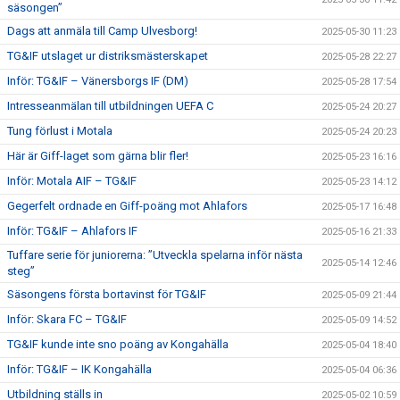
säsongen”
Dags att anmäla till Camp Ulvesborg!
2025-05-30 11:23
TG&IF utslaget ur distriksmästerskapet
2025-05-28 22:27
Inför: TG&IF – Vänersborgs IF (DM)
2025-05-28 17:54
Intresseanmälan till utbildningen UEFA C
2025-05-24 20:27
Tung förlust i Motala
2025-05-24 20:23
Här är Giff-laget som gärna blir fler!
2025-05-23 16:16
Inför: Motala AIF – TG&IF
2025-05-23 14:12
Gegerfelt ordnade en Giff-poäng mot Ahlafors
2025-05-17 16:48
Inför: TG&IF – Ahlafors IF
2025-05-16 21:33
Tuffare serie för juniorerna: ”Utveckla spelarna inför nästa
2025-05-14 12:46
steg”
Säsongens första bortavinst för TG&IF
2025-05-09 21:44
Inför: Skara FC – TG&IF
2025-05-09 14:52
TG&IF kunde inte sno poäng av Kongahälla
2025-05-04 18:40
Inför: TG&IF – IK Kongahälla
2025-05-04 06:36
Utbildning ställs in
2025-05-02 10:59