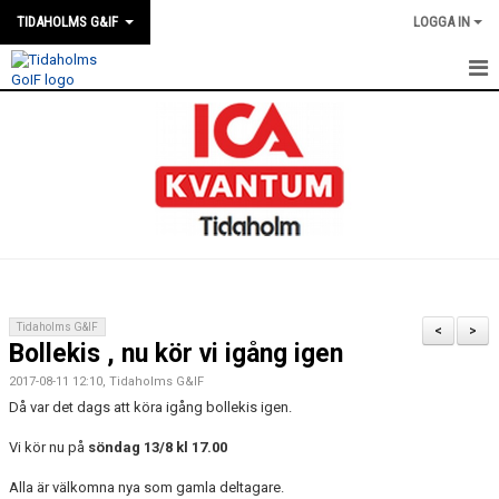
TIDAHOLMS G&IF
LOGGA IN
HEM
FÖRENINGSKALENDERN
NYHETER
KLUBBSTUGAN
KONTAKT
Tidaholms G&IF
<
>
Bollekis , nu kör vi igång igen
FÖRENINGEN
2017-08-11 12:10, Tidaholms G&IF
SOUVENIRER
Då var det dags att köra igång bollekis igen.
Vi kör nu på
söndag 13/8 kl 17.00
GAMLA GIFFS TORSDAGSTRÄFFAR
Alla är välkomna nya som gamla deltagare.
MATCHER