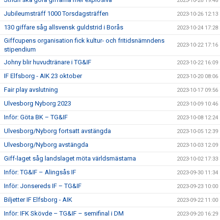
2023-10-26 19:48
Jubileumsträff 1000 Torsdagsträffen
2023-10-26 12:13
130 giffare såg allsvensk guldstrid i Borås
2023-10-24 17:28
Giffcupens organisation fick kultur- och fritidsnämndens
2023-10-22 17:16
stipendium
Johny blir huvudtränare i TG&IF
2023-10-22 16:09
IF Elfsborg - AIK 23 oktober
2023-10-20 08:06
Fair play avslutning
2023-10-17 09:56
Ulvesborg Nyborg 2023
2023-10-09 10:46
Inför: Göta BK – TG&IF
2023-10-08 12:24
Ulvesborg/Nyborg fortsatt avstängda
2023-10-05 12:39
Ulvesborg/Nyborg avstängda
2023-10-03 12:09
Giff-laget såg landslaget möta världsmästarna
2023-10-02 17:33
Inför: TG&IF – Alingsås IF
2023-09-30 11:34
Inför: Jonsereds IF – TG&IF
2023-09-23 10:00
Biljetter IF Elfsborg - AIK
2023-09-22 11:00
Inför: IFK Skövde – TG&IF – semifinal i DM
2023-09-20 16:29