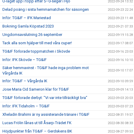
U-laget upp i topp efter 5–0-seger i Hjo
2022-09-24 13:32
Delad poäng i sista hemmamatchen för säsongen
2022-09-23 22:24
Inför: TG&IF – IFK Mariestad
2022-09-23 11:48
Bokning Gamla Köpstad 2023
2022-09-21 07:33
Ungdomsavslutning 26 september
2022-09-19 15:28
Tack alla som hjälper till med våra cuper!
2022-09-17 08:07
TG&IF förlorade toppmatchen i Skövde
2022-09-16 23:03
Inför: IFK Skövde – TG&IF
2022-09-16 10:10
Säker hemmavinst - TG&IF hade inga problem mot
2022-09-10 17:07
Vårgårda IK
Inför: TG&IF – Vårgårda IK
2022-09-10 09:59
Jose Maria Cid Sameron klar för TG&IF
2022-09-09 14:13
TG&IF förlorade derbyt: ”Vi var inte tillräckligt bra”
2022-09-03 20:03
Inför: IFK Tidaholm – TG&IF
2022-09-03 07:23
Xheladin Brahimi är ny assisterande tränare i TG&IF
2022-08-31 19:57
Lucas Frölin lånas ut till Åsarp-Trädet FK
2022-08-30 08:33
Höjdpunkter från TG&IF – Gerdskens BK
2022-08-27 09:53