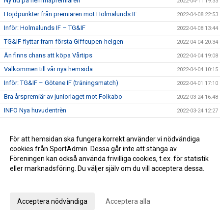
Ny tid på hemmapremiären
2022-04-11 19:33
Höjdpunkter från premiären mot Holmalunds IF
2022-04-08 22:53
Inför: Holmalunds IF – TG&IF
2022-04-08 13:44
TG&IF flyttar fram första Giffcupen-helgen
2022-04-04 20:34
Än finns chans att köpa Vårtips
2022-04-04 19:08
Välkommen till vår nya hemsida
2022-04-04 10:15
Inför: TG&IF – Götene IF (träningsmatch)
2022-04-01 17:10
Bra årspremiär av juniorlaget mot Folkabo
2022-03-24 16:48
INFO Nya huvudentrèn
2022-03-24 12:27
Entrèn
2022-03-15 08:41
Inför: Husqvarna FF – TG&IF
För att hemsidan ska fungera korrekt använder vi nödvändiga
2022-03-12 10:50
cookies från SportAdmin. Dessa går inte att stänga av.
Inför: TG&IF – IK Gauthiod (träningsmatch)
2022-03-05 07:33
Föreningen kan också använda frivilliga cookies, t.ex. för statistik
Inför: TG&IF – Vänersborgs FK (träningsmatch)
2022-02-25 20:12
eller marknadsföring. Du väljer själv om du vill acceptera dessa.
Stadgeändringar och plusresultat – nyheterna från
Anpassa dina val
2022-02-24 11:41
årsmötet
Utprovning kläder Ulvesborg
Acceptera nödvändiga
Acceptera alla
2022-02-23 07:41
TG&IF tar bort träningsavgiften för föreningens ungdomar
2022-02-21 16:48