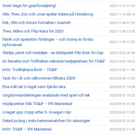
Snart dags för granförsäljning!
2022-11-16 21:42
Olle, Theo, Eric och Jose spelar vidare på Ulvesborg
2022-11-10 08:10
Erik, Olle och Simon fortsätter i svartvitt
2022-11-08 07:05
Theo, Måns och Filip klara för 2023
2022-11-06 13:39
Patrik och spelartrio förlänger – och Sonny är första
2022-11-04 17:30
nyförvärvet
Glädje, jubel och medaljer - se bildspelet från Kick On Cup
2022-10-02 20:48
En femetta mot Trollhättan säkrade tredjeplatsen för TG&IF
2022-10-02 18:25
Inför: Trollhättans BoIS – TG&IF
2022-10-02 11:40
Tack för i år och välkommen tillbaka 2023!
2022-09-28 10:53
Elva mål när U-laget vann fjärde raka
2022-09-27 14:28
Ungdomsavdelningen avslutade med spel och lek
2022-09-27 14:22
Höjdpunkter från TG&IF – IFK Mariestad
2022-09-25 15:30
U-laget upp i topp efter 5–0-seger i Hjo
2022-09-24 13:32
Delad poäng i sista hemmamatchen för säsongen
2022-09-23 22:24
Inför: TG&IF – IFK Mariestad
2022-09-23 11:48