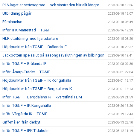
P16-laget är seriesegrare – och vinstraden blir allt längre
2023-09-18 19:36
Utbildning pågår
2023-09-18 16:07
Påminnelse
2023-09-18 08:49
Inför: IFK Mariestad – TG&IF
2023-09-16 12:29
HLR utbildning med hjärtstartare
2023-09-15 08:20
Höjdpunkter från TG&IF – Brålanda IF
2023-09-10 20:37
Jackpotten spelas ut på säsongsavslutningen av bilbingon
2023-09-10 19:41
Inför: TG&IF – Brålanda IF
2023-09-08 07:30
Inför: Åsarp-Trädet – TG&IF
2023-09-01 22:04
Höjdpunkter från TG&IF – IK Kongahälla
2023-09-01 16:17
Höjdpunkter från TG&IF – Bergkullens IK
2023-09-01 16:13
Inför: TG&IF – Bergdalens IK – kvartsfinal i DM
2023-08-29 21:59
Inför: TG&IF – IK Kongahälla
2023-08-26 13:26
Inför: Vårgårda IK – TG&IF
2023-08-19 12:43
Giff-målen från derbyt
2023-08-13 22:10
Inför: TG&IF – IFK Tidaholm
2023-08-12 11:19