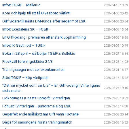
Inför: TG&IF – Mellerud
2026-04-10 13:09
Kom och hjälp till att få Ulvesborg vårfint!
2026-04-06 20:42
Giff vidare till nästa DM-runda efter seger mot ESK
2026-04-06 20:34
Inför: Ekedalens SK – TG&IF
2026-04-05 15:34
En Giff-poäng i premiären efter stark upphämtning
2026-04-03 18:35
Inför: IK Gauthiod – TG&IF
2026-04-03 10:49
Boka in 28 april – då börjar TG&IF:s Bollekis
2026-03-27 16:14
Provkväll föreningskläder 24/3
2026-03-23 14:03
Träningsseger mot seriekonkurrenten
2026-03-21 16:47
Stöd TG&IF – köp vårtipset!
2026-03-13 15:22
”Det var mycket som var bra” – En Giff-poäng i Vinterligans
2026-02-28 19:16
sista match
Lidköpings FK nästa uppgift i Vinterligan
2026-02-25 18:52
Förlust i Vinterligan – juniorerna slog ESK
2026-02-16 14:38
Gegerfelt ende målskytt när Giff vann i Götene
2026-02-08 20:14
Dags för säsongens första träningsmatch
2026-02-06 16:32