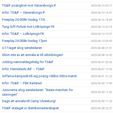
TG&IF poänglöst mot Vänersborgs IF
2025-06-19 23:17
Inför: TG&IF – Vänersborgs IF
2025-06-19 14:47
Freeplay 24.000kr tisdag 17/6
2025-06-16 18:09
Tung Giff-förlust mot Lidköpings FK
2025-06-13 22:14
Inför: TG&IF – Lidköpings FK
2025-06-13 13:57
Freeplay 24.000kr tisdag 17juni
2025-06-13 09:43
U17-laget slog serieledaren
2025-06-08 21:01
Glöm inte av att anmäla er till utbildningen!
2025-06-08 16:32
Jobbig nationaldagshelg för TG&IF
2025-06-07 22:26
Inför: Herrestads AIF – TG&IF
2025-06-07 12:32
Giffarna kämpade till sig poäng i Måns 300:e match
2025-06-01 21:22
Inför: TG&IF – FBK Karlstad
2025-05-30 17:00
Juniorerna slog serieledaren: ”Bästa matchen för
2025-05-30 11:42
säsongen”
Dags att anmäla till Camp Ulvesborg!
2025-05-30 11:23
TG&IF utslaget ur distriksmästerskapet
2025-05-28 22:27