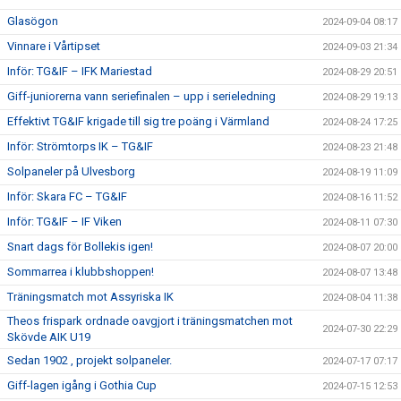
Glasögon
2024-09-04 08:17
Vinnare i Vårtipset
2024-09-03 21:34
Inför: TG&IF – IFK Mariestad
2024-08-29 20:51
Giff-juniorerna vann seriefinalen – upp i serieledning
2024-08-29 19:13
Effektivt TG&IF krigade till sig tre poäng i Värmland
2024-08-24 17:25
Inför: Strömtorps IK – TG&IF
2024-08-23 21:48
Solpaneler på Ulvesborg
2024-08-19 11:09
Inför: Skara FC – TG&IF
2024-08-16 11:52
Inför: TG&IF – IF Viken
2024-08-11 07:30
Snart dags för Bollekis igen!
2024-08-07 20:00
Sommarrea i klubbshoppen!
2024-08-07 13:48
Träningsmatch mot Assyriska IK
2024-08-04 11:38
Theos frispark ordnade oavgjort i träningsmatchen mot
2024-07-30 22:29
Skövde AIK U19
Sedan 1902 , projekt solpaneler.
2024-07-17 07:17
Giff-lagen igång i Gothia Cup
2024-07-15 12:53