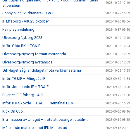
Giffcupens organisation fick kultur- och fritidsnämndens
2023-10-22 17:16
stipendium
Johny blir huvudtränare i TG&IF
2023-10-22 16:09
IF Elfsborg - AIK 23 oktober
2023-10-20 08:06
Fair play avslutning
2023-10-17 09:56
Ulvesborg Nyborg 2023
2023-10-09 10:46
Inför: Göta BK – TG&IF
2023-10-08 12:24
Ulvesborg/Nyborg fortsatt avstängda
2023-10-05 12:39
Ulvesborg/Nyborg avstängda
2023-10-03 12:09
Giff-laget såg landslaget möta världsmästarna
2023-10-02 17:33
Inför: TG&IF – Alingsås IF
2023-09-30 11:34
Inför: Jonsereds IF – TG&IF
2023-09-23 10:00
Biljetter IF Elfsborg - AIK
2023-09-22 11:00
Inför: IFK Skövde – TG&IF – semifinal i DM
2023-09-20 16:29
Kick On Cup
2023-09-20 08:46
Bra insatser av U-laget – trots att poängen uteblivit
2023-09-19 08:55
Målen från matchen mot IFK Mariestad
2023-09-18 20:21