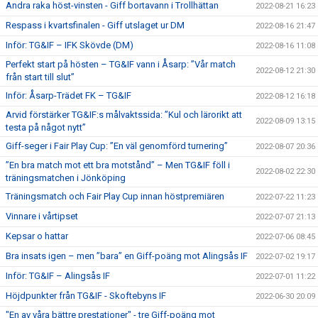
Andra raka höst-vinsten - Giff bortavann i Trollhättan
2022-08-21 16:23
Respass i kvartsfinalen - Giff utslaget ur DM
2022-08-16 21:47
Inför: TG&IF – IFK Skövde (DM)
2022-08-16 11:08
Perfekt start på hösten – TG&IF vann i Åsarp: ”Vår match
2022-08-12 21:30
från start till slut”
Inför: Åsarp-Trädet FK – TG&IF
2022-08-12 16:18
Arvid förstärker TG&IF:s målvaktssida: ”Kul och lärorikt att
2022-08-09 13:15
testa på något nytt”
Giff-seger i Fair Play Cup: ”En väl genomförd turnering”
2022-08-07 20:36
”En bra match mot ett bra motstånd” – Men TG&IF föll i
2022-08-02 22:30
träningsmatchen i Jönköping
Träningsmatch och Fair Play Cup innan höstpremiären
2022-07-22 11:23
Vinnare i vårtipset
2022-07-07 21:13
Kepsar o hattar
2022-07-06 08:45
Bra insats igen – men ”bara” en Giff-poäng mot Alingsås IF
2022-07-02 19:17
Inför: TG&IF – Alingsås IF
2022-07-01 11:22
Höjdpunkter från TG&IF - Skoftebyns IF
2022-06-30 20:09
"En av våra bättre prestationer" - tre Giff-poäng mot