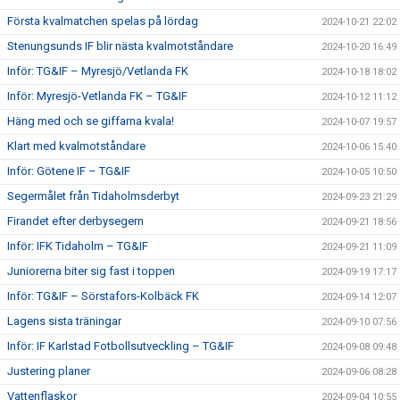
Första kvalmatchen spelas på lördag
2024-10-21 22:02
Stenungsunds IF blir nästa kvalmotståndare
2024-10-20 16:49
Inför: TG&IF – Myresjö/Vetlanda FK
2024-10-18 18:02
Inför: Myresjö-Vetlanda FK – TG&IF
2024-10-12 11:12
Häng med och se giffarna kvala!
2024-10-07 19:57
Klart med kvalmotståndare
2024-10-06 15:40
Inför: Götene IF – TG&IF
2024-10-05 10:50
Segermålet från Tidaholmsderbyt
2024-09-23 21:29
Firandet efter derbysegern
2024-09-21 18:56
Inför: IFK Tidaholm – TG&IF
2024-09-21 11:09
Juniorerna biter sig fast i toppen
2024-09-19 17:17
Inför: TG&IF – Sörstafors-Kolbäck FK
2024-09-14 12:07
Lagens sista träningar
2024-09-10 07:56
Inför: IF Karlstad Fotbollsutveckling – TG&IF
2024-09-08 09:48
Justering planer
2024-09-06 08:28
Vattenflaskor
2024-09-04 10:55