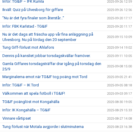
Inför: TG&IF – IFK Kumla
2025-09-26 12:59
Ikväll: Quiz på Ulvesborg för giffare
2025-09-26 12:56
”Nu är det fyra finaler som återstår...”
2025-09-20 17:17
Inför: FBK Karlstad - TG&IF
2025-09-20 11:17
Nu är det dags att fräscha upp vår fina anläggning på
2025-09-15 10:09
Ulvesborg. Nu på lördag den 20 september
Tung Giff-förlust mot Ahlafors
2025-09-14 19:02
Dennis på kansliet jobbar torsdagskvällar framöver.
2025-09-11 10:05
Gamla Giffares torsdagsträffar drar igång på torsdag den
2025-09-08 15:00
25/9
Marginalerna emot när TG&IF tog poäng mot Tord
2025-09-05 21:41
Inför: TG&IF – IK Tord
2025-09-05 08:18
Välkommen att spela fotboll i TG&IF!
2025-09-03 09:17
TG&IF poänglöst mot Kongahälla
2025-08-30 19:05
Inför: IK Kongahälla – TG&IF
2025-08-29 15:33
Vinnare vårtipset
2025-08-27 14:08
Tung förlust när Motala avgjorde i slutminuterna
2025-08-23 16:38