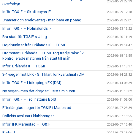
2022-06-29 22:19
Skoftebyn
Inför: TG&IF – Skoftebyns IF
2022-06-29 17:18
Chanser och spelövertag - men bara en poäng
2022-06-23 22:01
Inför: TG&IF – Holmalunds IF
2022-06-23 13:22
Bra start för TG&IF:s U-lag
2022-06-20 11:19
Höjdpunkter från Brålanda IF – TG&IF
2022-06-19 14:47
Drömstart i Brålanda – TG&IF tog tredje raka: ”Vi
2022-06-18 16:55
kontrollerade matchen från start till mål”
Inför: Brålanda IF – TG&IF
2022-06-17 18:17
3-1-seger mot LFK - Giff klart för kvartsfinal i DM
2022-06-14 21:32
Inför: TG&IF – Lidköpings FK (DM)
2022-06-14 06:39
Ny seger - men det dröjde till sista minuten
2022-06-11 18:02
Inför: TG&IF – Trollhättans BoIS
2022-06-11 08:00
Efterlängtad seger för TG&IF i Mariestad
2022-06-07 23:39
Bollekis avslutar i klubbstugan
2022-06-07 16:25
Inför: IFK Mariestad – TG&IF
2022-06-07 15:40
Förbud
2022-06-07 11:06