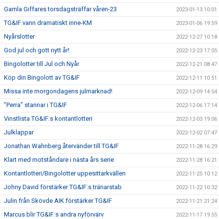
Gamla Giffares torsdagsträffar våren-23
2023-01-13 10:01
TG&IF vann dramatiskt inne-KM
2023-01-06 19:59
Nyårslotter
2022-12-27 10:18
God jul och gott nytt år!
2022-12-23 17:05
Bingolotter till Jul och Nyår
2022-12-21 08:47
Köp din Bingolott av TG&IF
2022-12-11 10:51
Missa inte morgondagens julmarknad!
2022-12-09 14:54
”Perra” stannar i TG&IF
2022-12-06 17:14
Vinstlista TG&IF:s kontantlotteri
2022-12-03 19:06
Julklappar
2022-12-02 07:47
Jonathan Wahnberg återvänder till TG&IF
2022-11-28 16:29
Klart med motståndare i nästa års serie
2022-11-28 16:21
Kontantlotteri/Bingolotter uppesittarkvällen
2022-11-25 10:12
Johny David förstärker TG&IF:s tränarstab
2022-11-22 10:32
Julin från Skövde AIK förstärker TG&IF
2022-11-21 21:24
Marcus blir TG&IF:s andra nyförvärv
2022-11-17 19:55