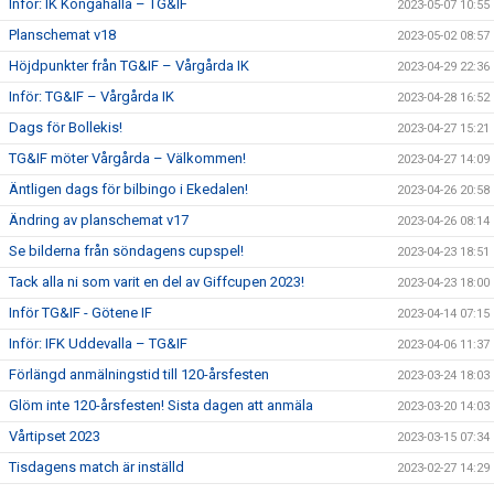
Inför: IK Kongahälla – TG&IF
2023-05-07 10:55
Planschemat v18
2023-05-02 08:57
Höjdpunkter från TG&IF – Vårgårda IK
2023-04-29 22:36
Inför: TG&IF – Vårgårda IK
2023-04-28 16:52
Dags för Bollekis!
2023-04-27 15:21
TG&IF möter Vårgårda – Välkommen!
2023-04-27 14:09
Äntligen dags för bilbingo i Ekedalen!
2023-04-26 20:58
Ändring av planschemat v17
2023-04-26 08:14
Se bilderna från söndagens cupspel!
2023-04-23 18:51
Tack alla ni som varit en del av Giffcupen 2023!
2023-04-23 18:00
Inför TG&IF - Götene IF
2023-04-14 07:15
Inför: IFK Uddevalla – TG&IF
2023-04-06 11:37
Förlängd anmälningstid till 120-årsfesten
2023-03-24 18:03
Glöm inte 120-årsfesten! Sista dagen att anmäla
2023-03-20 14:03
Vårtipset 2023
2023-03-15 07:34
Tisdagens match är inställd
2023-02-27 14:29