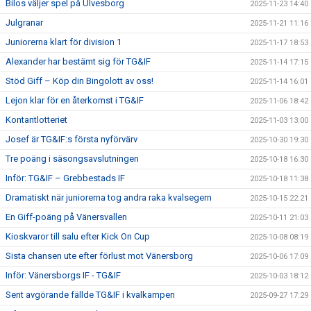
Bilos väljer spel på Ulvesborg
2025-11-23 14:40
Julgranar
2025-11-21 11:16
Juniorerna klart för division 1
2025-11-17 18:53
Alexander har bestämt sig för TG&IF
2025-11-14 17:15
Stöd Giff – Köp din Bingolott av oss!
2025-11-14 16:01
Lejon klar för en återkomst i TG&IF
2025-11-06 18:42
Kontantlotteriet
2025-11-03 13:00
Josef är TG&IF:s första nyförvärv
2025-10-30 19:30
Tre poäng i säsongsavslutningen
2025-10-18 16:30
Inför: TG&IF – Grebbestads IF
2025-10-18 11:38
Dramatiskt när juniorerna tog andra raka kvalsegern
2025-10-15 22:21
En Giff-poäng på Vänersvallen
2025-10-11 21:03
Kioskvaror till salu efter Kick On Cup
2025-10-08 08:19
Sista chansen ute efter förlust mot Vänersborg
2025-10-06 17:09
Inför: Vänersborgs IF - TG&IF
2025-10-03 18:12
Sent avgörande fällde TG&IF i kvalkampen
2025-09-27 17:29