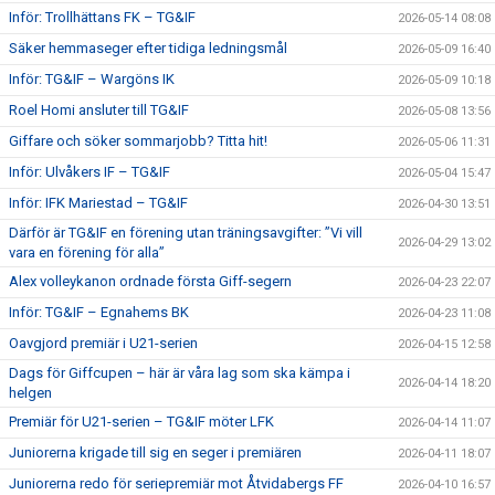
Inför: Trollhättans FK – TG&IF
2026-05-14 08:08
Säker hemmaseger efter tidiga ledningsmål
2026-05-09 16:40
Inför: TG&IF – Wargöns IK
2026-05-09 10:18
Roel Homi ansluter till TG&IF
2026-05-08 13:56
Giffare och söker sommarjobb? Titta hit!
2026-05-06 11:31
Inför: Ulvåkers IF – TG&IF
2026-05-04 15:47
Inför: IFK Mariestad – TG&IF
2026-04-30 13:51
Därför är TG&IF en förening utan träningsavgifter: ”Vi vill
2026-04-29 13:02
vara en förening för alla”
Alex volleykanon ordnade första Giff-segern
2026-04-23 22:07
Inför: TG&IF – Egnahems BK
2026-04-23 11:08
Oavgjord premiär i U21-serien
2026-04-15 12:58
Dags för Giffcupen – här är våra lag som ska kämpa i
2026-04-14 18:20
helgen
Premiär för U21-serien – TG&IF möter LFK
2026-04-14 11:07
Juniorerna krigade till sig en seger i premiären
2026-04-11 18:07
Juniorerna redo för seriepremiär mot Åtvidabergs FF
2026-04-10 16:57