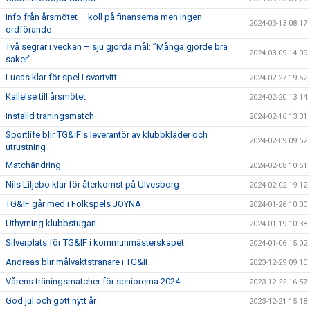
Info från årsmötet – koll på finanserna men ingen
2024-03-13 08:17
ordförande
Två segrar i veckan – sju gjorda mål: ”Många gjorde bra
2024-03-09 14:09
saker”
Lucas klar för spel i svartvitt
2024-02-27 19:52
Kallelse till årsmötet
2024-02-20 13:14
Inställd träningsmatch
2024-02-16 13:31
Sportlife blir TG&IF:s leverantör av klubbkläder och
2024-02-09 09:52
utrustning
Matchändring
2024-02-08 10:51
Nils Liljebo klar för återkomst på Ulvesborg
2024-02-02 19:12
TG&IF går med i Folkspels JOYNA
2024-01-26 10:00
Uthyrning klubbstugan
2024-01-19 10:38
Silverplats för TG&IF i kommunmästerskapet
2024-01-06 15:02
Andreas blir målvaktstränare i TG&IF
2023-12-29 09:10
Vårens träningsmatcher för seniorerna 2024
2023-12-22 16:57
God jul och gott nytt år
2023-12-21 15:18