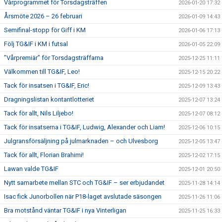
Vårprogrammet för Torsdagsträffen
2026-01-20 17:32
Årsmöte 2026 – 26 februari
2026-01-09 14:43
Semifinal-stopp för Giff i KM
2026-01-06 17:13
Följ TG&IF i KM i futsal
2026-01-05 22:09
”Vårpremiär” för Torsdagsträffarna
2025-12-25 11:11
Välkommen till TG&IF, Leo!
2025-12-15 20:22
Tack för insatsen i TG&IF, Eric!
2025-12-09 13:43
Dragningslistan kontantlotteriet
2025-12-07 13:24
Tack för allt, Nils Liljebo!
2025-12-07 08:12
Tack för insatserna i TG&IF, Ludwig, Alexander och Liam!
2025-12-06 10:15
Julgransförsäljning på julmarknaden – och Ulvesborg
2025-12-05 13:47
Tack för allt, Florian Brahimi!
2025-12-02 17:15
Lawan valde TG&IF
2025-12-01 20:50
Nytt samarbete mellan STC och TG&IF – ser erbjudandet
2025-11-28 14:14
Isac fick Junorbollen när P18-laget avslutade säsongen
2025-11-26 11:06
Bra motstånd väntar TG&IF i nya Vinterligan
2025-11-25 16:33