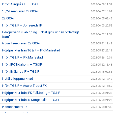
Inför: Alingsås IF – TG&IF
2023-06-09 11:32
13/6 Freeplayen 24.000kr
2023-06-07 14:09
22.000kr
2023-06-05 08:45
Inför: TG&IF – Jonsereds IF
2023-06-03 20:52
U-laget vann i Falköping – ”Det gick undan ordentligt i
2023-06-02 11:37
fram”
6 Juni Freeplayen 22.000kr
2023-05-31 11:42
Höjdpunkter från TG&IF – IFK Mariestad
2023-05-27 23:14
Inför: TG&IF – IFK Mariestad
2023-05-26 12:31
Inför: IFK Tidaholm – TG&IF
2023-05-22 13:43
Inför: Brålanda IF – TG&IF
2023-05-18 09:55
Inställd loppmarknad
2023-05-12 17:49
Inför: TG&IF – Åsarp-Trädet FK
2023-05-12 13:59
Höjdpunkter från IFK Falköping – TG&IF
2023-05-08 21:36
Höjdpunkter från IK Kongahälla – TG&IF
2023-05-08 21:28
Planschemat v19
2023-05-08 08:32