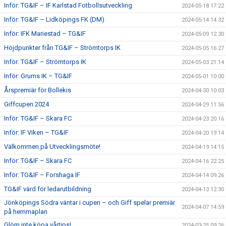
Inför: TG&IF – IF Karlstad Fotbollsutveckling
2024-05-18 17:22
Inför: TG&IF – Lidköpings FK (DM)
2024-05-14 14:32
Inför: IFK Mariestad – TG&IF
2024-05-09 12:30
Höjdpunkter från TG&IF – Strömtorps IK
2024-05-05 16:27
Inför: TG&IF – Strömtorps IK
2024-05-03 21:14
Inför: Grums IK – TG&IF
2024-05-01 10:00
Årspremiär för Bollekis
2024-04-30 10:03
Giffcupen 2024
2024-04-29 11:56
Inför: TG&IF – Skara FC
2024-04-23 20:16
Inför: IF Viken – TG&IF
2024-04-20 19:14
Välkommen på Utvecklingsmöte!
2024-04-19 14:15
Inför: TG&IF – Skara FC
2024-04-16 22:25
Inför: TG&IF – Forshaga IF
2024-04-14 09:26
TG&IF värd för ledarutbildning
2024-04-13 12:30
Jönköpings Södra väntar i cupen – och Giff spelar premiär
2024-04-07 14:59
på hemmaplan
Glöm inte köpa vårtips!
2024-03-25 09:26