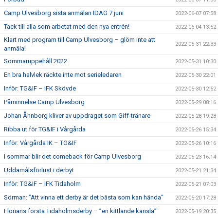
Camp Ulvesborg sista anmälan IDAG 7 juni
2022-06-07 07:58
Tack till alla som arbetat med den nya entrén!
2022-06-04 13:52
Klart med program till Camp Ulvesborg – glöm inte att
2022-05-31 22:33
anmäla!
Sommaruppehåll 2022
2022-05-31 10:30
En bra halvlek räckte inte mot serieledaren
2022-05-30 22:01
Inför: TG&IF – IFK Skövde
2022-05-30 12:52
Påminnelse Camp Ulvesborg
2022-05-29 08:16
Johan Åhnborg kliver av uppdraget som Giff-tränare
2022-05-28 19:28
Ribba ut för TG&IF i Vårgårda
2022-05-26 15:34
Inför: Vårgårda IK – TG&IF
2022-05-26 10:16
I sommar blir det comeback för Camp Ulvesborg
2022-05-23 16:14
Uddamålsförlust i derbyt
2022-05-21 21:34
Inför: TG&IF – IFK Tidaholm
2022-05-21 07:03
Sörman: ”Att vinna ett derby är det bästa som kan hända”
2022-05-20 17:28
Florians första Tidaholmsderby – ”en kittlande känsla”
2022-05-19 20:35