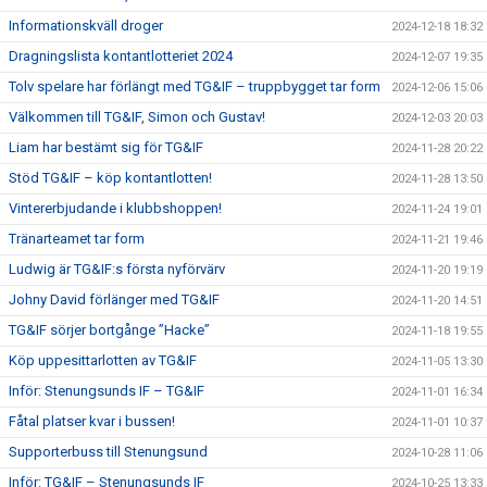
Informationskväll droger
2024-12-18 18:32
Dragningslista kontantlotteriet 2024
2024-12-07 19:35
Tolv spelare har förlängt med TG&IF – truppbygget tar form
2024-12-06 15:06
Välkommen till TG&IF, Simon och Gustav!
2024-12-03 20:03
Liam har bestämt sig för TG&IF
2024-11-28 20:22
Stöd TG&IF – köp kontantlotten!
2024-11-28 13:50
Vintererbjudande i klubbshoppen!
2024-11-24 19:01
Tränarteamet tar form
2024-11-21 19:46
Ludwig är TG&IF:s första nyförvärv
2024-11-20 19:19
Johny David förlänger med TG&IF
2024-11-20 14:51
TG&IF sörjer bortgånge ”Hacke”
2024-11-18 19:55
Köp uppesittarlotten av TG&IF
2024-11-05 13:30
Inför: Stenungsunds IF – TG&IF
2024-11-01 16:34
Fåtal platser kvar i bussen!
2024-11-01 10:37
Supporterbuss till Stenungsund
2024-10-28 11:06
Inför: TG&IF – Stenungsunds IF
2024-10-25 13:33