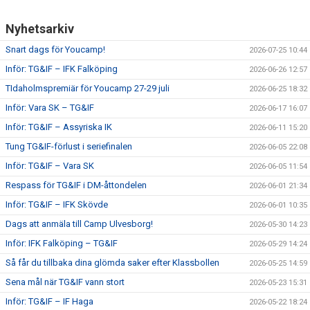
Nyhetsarkiv
CUPER ARBETSBESKRIVNING
Snart dags för Youcamp!
2026-07-25 10:44
PLANSCHEMA
Inför: TG&IF – IFK Falköping
2026-06-26 12:57
TIdaholmspremiär för Youcamp 27-29 juli
2026-06-25 18:32
Inför: Vara SK – TG&IF
2026-06-17 16:07
Inför: TG&IF – Assyriska IK
2026-06-11 15:20
Tung TG&IF-förlust i seriefinalen
2026-06-05 22:08
Inför: TG&IF – Vara SK
2026-06-05 11:54
Respass för TG&IF i DM-åttondelen
2026-06-01 21:34
Inför: TG&IF – IFK Skövde
2026-06-01 10:35
Dags att anmäla till Camp Ulvesborg!
2026-05-30 14:23
Inför: IFK Falköping – TG&IF
2026-05-29 14:24
Så får du tillbaka dina glömda saker efter Klassbollen
2026-05-25 14:59
Sena mål när TG&IF vann stort
2026-05-23 15:31
Inför: TG&IF – IF Haga
2026-05-22 18:24