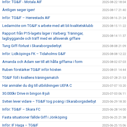
Inför: TG&IF - Motala AIF
2025-08-22 18:04
Äntligen seger igen!
2025-08-17 21:40
Inför: TG&IF – Herrestads AIF
2025-08-16 21:24
Ledarmöte om TG&IF:s arbete med att bli kvalitetsklubb
2025-08-15 11:22
Rapport från P15-lagets läger i Varberg: Träningar,
2025-08-14 11:37
lagbyggande och träff med en allsvensk giffare
Tung Giff-förlust i Skaraborgsderbyt
2025-08-08 21:09
Inför: Lidköpings FK – Tidaholms G&IF
2025-08-08 12:22
Amanda och Adam ser till att hålla giffarna i form
2025-08-02 07:03
Ruben förstärker TG&IF inför hösten
2025-08-01 14:44
TG&IF föll i kvällens träningsmatch
2025-07-28 21:53
Här anmäler du dig till utbildningen UEFA C
2025-07-07 10:20
30.000kr Drive in bingon 8 juli
2025-07-03 06:11
Sviten lever vidare – TG&IF tog poäng i Skaraborgsderbyt
2025-06-29 18:30
Inför: TG&IF – Skara FC
2025-06-28 14:00
Fasta situationer fällde Giff i Jönköping
2025-06-25 21:38
Inför: IF Haga – TG&IF
2025-06-25 15:06