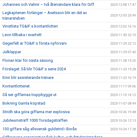
Johannes och Valmir – två återvändare klara för Giff
2023-12-08 17:47
Lagkaptenen förlänger – Axelsson blir en del av
2023-12-03 20:49
tränarstaben
Vinstlista TG&IF:s kontantlotteri
2023-12-02 16:16
Leon tillbaka i svartvitt
2023-11-30 22:10
Gegerfelt är TG&IF:s första nyförvärv
2023-11-29 22:12
Julklappar
2023-11-29 07:40
Florian klar för nästa säsong
2023-11-28 19:25
Förslaget: Så blir TG&IF:s serie 2024
2023-11-23 19:28
Emir blir assisterande tränare
2023-11-23 16:19
Kontantlotteriet
2023-11-17 09:06
Så ser giffarnas truppbygge ut
2023-11-10 14:12
Bokning Gamla köpstad
2023-11-07 08:49
Stridh ska göra giffarna mer explosiva
2023-10-26 19:48
Jubileumsträff 1000 Torsdagsträffen
2023-10-26 12:13
130 giffare såg allsvensk guldstrid i Borås
2023-10-24 17:28