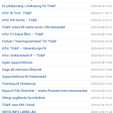
En påskpoäng i Jönköping för TG&IF
2025-04-18 15:41
Inför: IK Tord - TG&IF
2025-04-17 20:11
Inför: IFK Kumla – TG&IF
2025-04-12 07:31
TG&IF vidare till nästa runda i DM-slutspelet
2025-04-08 22:37
Inför: FC Kabel Åttio – TG&IF
2025-04-08 15:54
Förlust i ”hemmapremiären” för TG&IF
2025-04-04 22:45
Inför: TG&IF – Vänersborgs FK
2025-04-04 13:55
Inför: Grebbestads IF – TG&IF
2025-03-29 10:12
Ingen supporterbuss
2025-03-28 19:06
Dags att redovisa Vårtipset
2025-03-24 19:04
Supporterbuss till Grebbestad
2025-03-24 18:55
Fixardag på Ulvesborg!
2025-03-23 12:29
Rapport från årsmötet – starka finanser trots minusresultat
2025-02-28 12:51
Viktigt angående SportAdmin
2025-01-29 16:46
TG&IF vann KM i futsal
2025-01-06 19:13
VIKTIG INFO LARM,LÄS.
2024-12-20 11:44