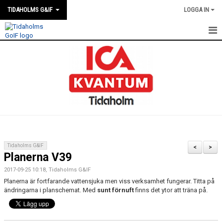
TIDAHOLMS G&IF
LOGGA IN
HEM
FÖRENINGSKALENDERN
NYHETER
KLUBBSTUGAN
KONTAKT
Tidaholms G&IF
<
>
Planerna V39
FÖRENINGEN
2017-09-25 10:18, Tidaholms G&IF
SOUVENIRER
Planerna är fortfarande vattensjuka men viss verksamhet fungerar. Titta på
ändringarna i planschemat. Med
sunt förnuft
finns det ytor att träna på.
GAMLA GIFFS TORSDAGSTRÄFFAR
MATCHER