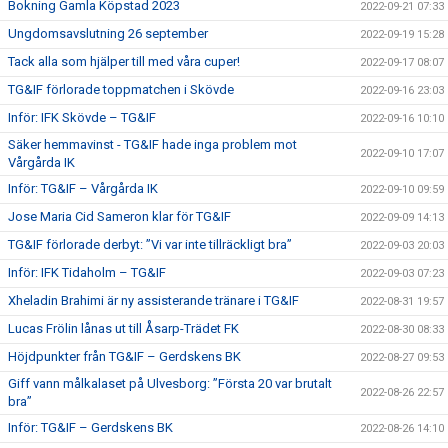
Bokning Gamla Köpstad 2023
2022-09-21 07:33
Ungdomsavslutning 26 september
2022-09-19 15:28
Tack alla som hjälper till med våra cuper!
2022-09-17 08:07
TG&IF förlorade toppmatchen i Skövde
2022-09-16 23:03
Inför: IFK Skövde – TG&IF
2022-09-16 10:10
Säker hemmavinst - TG&IF hade inga problem mot
2022-09-10 17:07
Vårgårda IK
Inför: TG&IF – Vårgårda IK
2022-09-10 09:59
Jose Maria Cid Sameron klar för TG&IF
2022-09-09 14:13
TG&IF förlorade derbyt: ”Vi var inte tillräckligt bra”
2022-09-03 20:03
Inför: IFK Tidaholm – TG&IF
2022-09-03 07:23
Xheladin Brahimi är ny assisterande tränare i TG&IF
2022-08-31 19:57
Lucas Frölin lånas ut till Åsarp-Trädet FK
2022-08-30 08:33
Höjdpunkter från TG&IF – Gerdskens BK
2022-08-27 09:53
Giff vann målkalaset på Ulvesborg: ”Första 20 var brutalt
2022-08-26 22:57
bra”
Inför: TG&IF – Gerdskens BK
2022-08-26 14:10