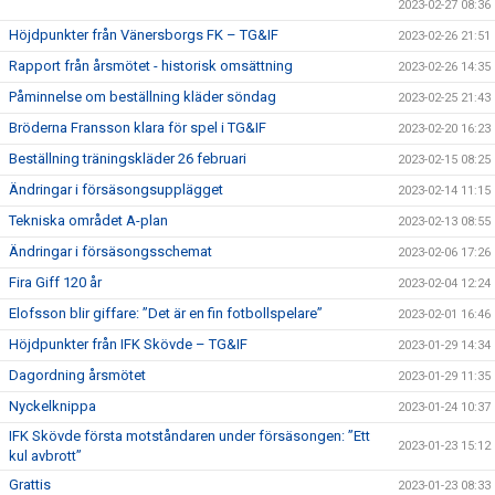
2023-02-27 08:36
Höjdpunkter från Vänersborgs FK – TG&IF
2023-02-26 21:51
Rapport från årsmötet - historisk omsättning
2023-02-26 14:35
Påminnelse om beställning kläder söndag
2023-02-25 21:43
Bröderna Fransson klara för spel i TG&IF
2023-02-20 16:23
Beställning träningskläder 26 februari
2023-02-15 08:25
Ändringar i försäsongsupplägget
2023-02-14 11:15
Tekniska området A-plan
2023-02-13 08:55
Ändringar i försäsongsschemat
2023-02-06 17:26
Fira Giff 120 år
2023-02-04 12:24
Elofsson blir giffare: ”Det är en fin fotbollspelare”
2023-02-01 16:46
Höjdpunkter från IFK Skövde – TG&IF
2023-01-29 14:34
Dagordning årsmötet
2023-01-29 11:35
Nyckelknippa
2023-01-24 10:37
IFK Skövde första motståndaren under försäsongen: ”Ett
2023-01-23 15:12
kul avbrott”
Grattis
2023-01-23 08:33