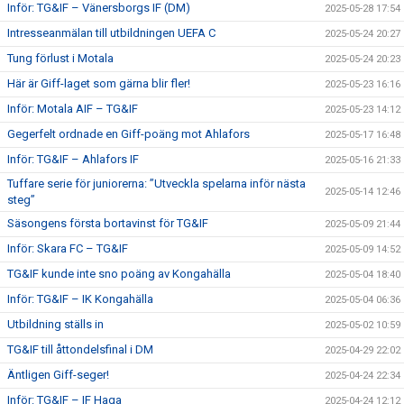
Inför: TG&IF – Vänersborgs IF (DM)
2025-05-28 17:54
Intresseanmälan till utbildningen UEFA C
2025-05-24 20:27
Tung förlust i Motala
2025-05-24 20:23
Här är Giff-laget som gärna blir fler!
2025-05-23 16:16
Inför: Motala AIF – TG&IF
2025-05-23 14:12
Gegerfelt ordnade en Giff-poäng mot Ahlafors
2025-05-17 16:48
Inför: TG&IF – Ahlafors IF
2025-05-16 21:33
Tuffare serie för juniorerna: ”Utveckla spelarna inför nästa
2025-05-14 12:46
steg”
Säsongens första bortavinst för TG&IF
2025-05-09 21:44
Inför: Skara FC – TG&IF
2025-05-09 14:52
TG&IF kunde inte sno poäng av Kongahälla
2025-05-04 18:40
Inför: TG&IF – IK Kongahälla
2025-05-04 06:36
Utbildning ställs in
2025-05-02 10:59
TG&IF till åttondelsfinal i DM
2025-04-29 22:02
Äntligen Giff-seger!
2025-04-24 22:34
Inför: TG&IF – IF Haga
2025-04-24 12:12