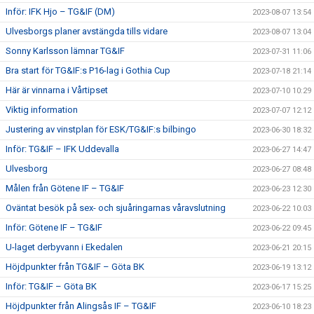
Inför: IFK Hjo – TG&IF (DM)
2023-08-07 13:54
Ulvesborgs planer avstängda tills vidare
2023-08-07 13:04
Sonny Karlsson lämnar TG&IF
2023-07-31 11:06
Bra start för TG&IF:s P16-lag i Gothia Cup
2023-07-18 21:14
Här är vinnarna i Vårtipset
2023-07-10 10:29
Viktig information
2023-07-07 12:12
Justering av vinstplan för ESK/TG&IF:s bilbingo
2023-06-30 18:32
Inför: TG&IF – IFK Uddevalla
2023-06-27 14:47
Ulvesborg
2023-06-27 08:48
Målen från Götene IF – TG&IF
2023-06-23 12:30
Oväntat besök på sex- och sjuåringarnas våravslutning
2023-06-22 10:03
Inför: Götene IF – TG&IF
2023-06-22 09:45
U-laget derbyvann i Ekedalen
2023-06-21 20:15
Höjdpunkter från TG&IF – Göta BK
2023-06-19 13:12
Inför: TG&IF – Göta BK
2023-06-17 15:25
Höjdpunkter från Alingsås IF – TG&IF
2023-06-10 18:23