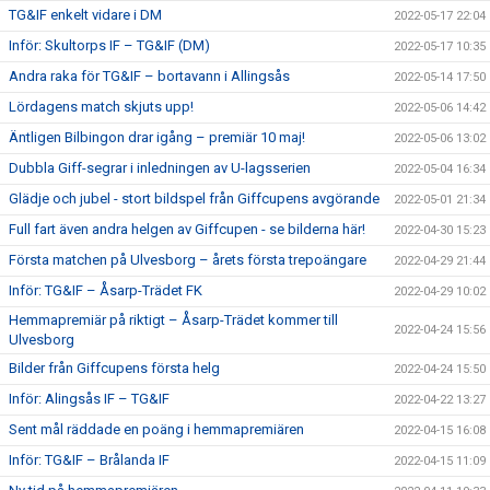
TG&IF enkelt vidare i DM
2022-05-17 22:04
Inför: Skultorps IF – TG&IF (DM)
2022-05-17 10:35
Andra raka för TG&IF – bortavann i Allingsås
2022-05-14 17:50
Lördagens match skjuts upp!
2022-05-06 14:42
Äntligen Bilbingon drar igång – premiär 10 maj!
2022-05-06 13:02
Dubbla Giff-segrar i inledningen av U-lagsserien
2022-05-04 16:34
Glädje och jubel - stort bildspel från Giffcupens avgörande
2022-05-01 21:34
Full fart även andra helgen av Giffcupen - se bilderna här!
2022-04-30 15:23
Första matchen på Ulvesborg – årets första trepoängare
2022-04-29 21:44
Inför: TG&IF – Åsarp-Trädet FK
2022-04-29 10:02
Hemmapremiär på riktigt – Åsarp-Trädet kommer till
2022-04-24 15:56
Ulvesborg
Bilder från Giffcupens första helg
2022-04-24 15:50
Inför: Alingsås IF – TG&IF
2022-04-22 13:27
Sent mål räddade en poäng i hemmapremiären
2022-04-15 16:08
Inför: TG&IF – Brålanda IF
2022-04-15 11:09