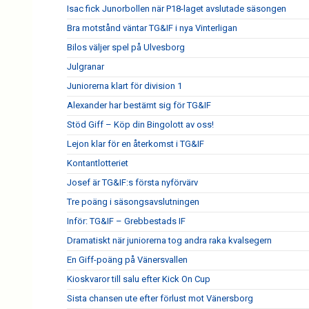
Isac fick Junorbollen när P18-laget avslutade säsongen
Bra motstånd väntar TG&IF i nya Vinterligan
Bilos väljer spel på Ulvesborg
Julgranar
Juniorerna klart för division 1
Alexander har bestämt sig för TG&IF
Stöd Giff – Köp din Bingolott av oss!
Lejon klar för en återkomst i TG&IF
Kontantlotteriet
Josef är TG&IF:s första nyförvärv
Tre poäng i säsongsavslutningen
Inför: TG&IF – Grebbestads IF
Dramatiskt när juniorerna tog andra raka kvalsegern
En Giff-poäng på Vänersvallen
Kioskvaror till salu efter Kick On Cup
Sista chansen ute efter förlust mot Vänersborg