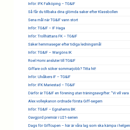
Inför: IFK Falköping – TG&IF
Så får du tillbaka dina glömda saker efter Klassbollen
Sena mål när TG&IF vann stort
Inför: TG&IF – IF Haga
Inför: Trollhättans FK – TG&IF
Säker hemmaseger efter tidiga ledningsmål
Inför: TG&IF – Wargöns IK
Roel Homi ansluter till TG&IF
Giffare och söker sommarjobb? Titta hit!
Inför: Ulvåkers IF – TG&IF
Inför: IFK Mariestad – TG&IF
Därför är TG&IF en förening utan träningsavgifter: ”Vi vill vara 
Alex volleykanon ordnade första Giff-segern
Inför: TG&IF – Egnahems BK
Oavgjord premiär i U21-serien
Dags för Giffcupen – här är våra lag som ska kämpa i helgen