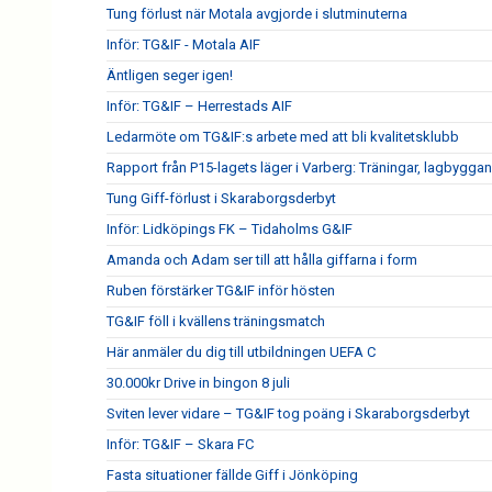
Tung förlust när Motala avgjorde i slutminuterna
Inför: TG&IF - Motala AIF
Äntligen seger igen!
Inför: TG&IF – Herrestads AIF
Ledarmöte om TG&IF:s arbete med att bli kvalitetsklubb
Rapport från P15-lagets läger i Varberg: Träningar, lagbygga
Tung Giff-förlust i Skaraborgsderbyt
Inför: Lidköpings FK – Tidaholms G&IF
Amanda och Adam ser till att hålla giffarna i form
Ruben förstärker TG&IF inför hösten
TG&IF föll i kvällens träningsmatch
Här anmäler du dig till utbildningen UEFA C
30.000kr Drive in bingon 8 juli
Sviten lever vidare – TG&IF tog poäng i Skaraborgsderbyt
Inför: TG&IF – Skara FC
Fasta situationer fällde Giff i Jönköping