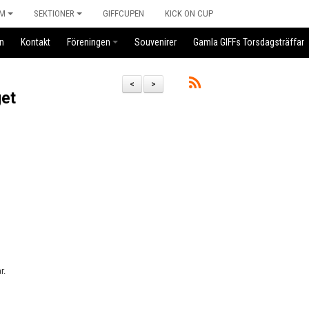
M
SEKTIONER
GIFFCUPEN
KICK ON CUP
n
Kontakt
Föreningen
Souvenirer
Gamla GIFFs Torsdagsträffar
<
>
get
r.