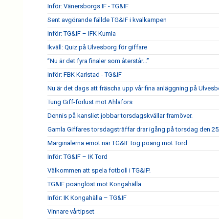
Inför: Vänersborgs IF - TG&IF
Sent avgörande fällde TG&IF i kvalkampen
Inför: TG&IF – IFK Kumla
Ikväll: Quiz på Ulvesborg för giffare
”Nu är det fyra finaler som återstår...”
Inför: FBK Karlstad - TG&IF
Nu är det dags att fräscha upp vår fina anläggning på Ulves
Tung Giff-förlust mot Ahlafors
Dennis på kansliet jobbar torsdagskvällar framöver.
Gamla Giffares torsdagsträffar drar igång på torsdag den 25
Marginalerna emot när TG&IF tog poäng mot Tord
Inför: TG&IF – IK Tord
Välkommen att spela fotboll i TG&IF!
TG&IF poänglöst mot Kongahälla
Inför: IK Kongahälla – TG&IF
Vinnare vårtipset