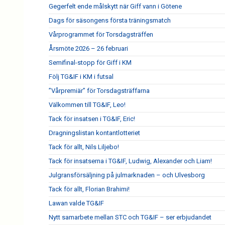
Gegerfelt ende målskytt när Giff vann i Götene
Dags för säsongens första träningsmatch
Vårprogrammet för Torsdagsträffen
Årsmöte 2026 – 26 februari
Semifinal-stopp för Giff i KM
Följ TG&IF i KM i futsal
”Vårpremiär” för Torsdagsträffarna
Välkommen till TG&IF, Leo!
Tack för insatsen i TG&IF, Eric!
Dragningslistan kontantlotteriet
Tack för allt, Nils Liljebo!
Tack för insatserna i TG&IF, Ludwig, Alexander och Liam!
Julgransförsäljning på julmarknaden – och Ulvesborg
Tack för allt, Florian Brahimi!
Lawan valde TG&IF
Nytt samarbete mellan STC och TG&IF – ser erbjudandet