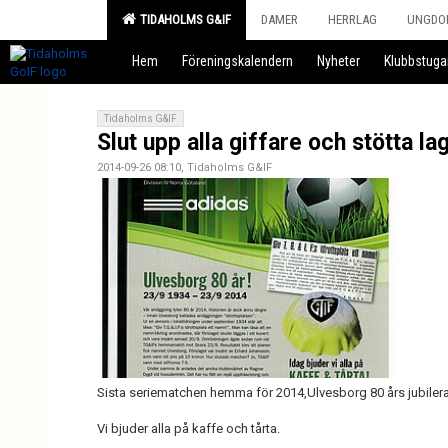
TIDAHOLMS G&IF
DAMER
HERRLAG
UNGDO
Hem
Föreningskalendern
Nyheter
Klubbstuga
Tidaholms G&IF
Slut upp alla giffare och stötta la
2014-09-26 08:10, Tidaholms G&IF
Sista seriematchen hemma för 2014,Ulvesborg 80 års jubilera
Vi bjuder alla på kaffe och tårta.