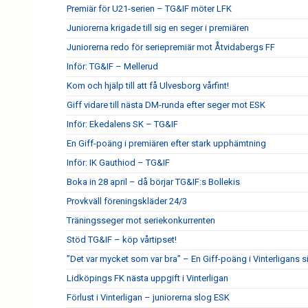
Premiär för U21-serien – TG&IF möter LFK
Juniorerna krigade till sig en seger i premiären
Juniorerna redo för seriepremiär mot Åtvidabergs FF
Inför: TG&IF – Mellerud
Kom och hjälp till att få Ulvesborg vårfint!
Giff vidare till nästa DM-runda efter seger mot ESK
Inför: Ekedalens SK – TG&IF
En Giff-poäng i premiären efter stark upphämtning
Inför: IK Gauthiod – TG&IF
Boka in 28 april – då börjar TG&IF:s Bollekis
Provkväll föreningskläder 24/3
Träningsseger mot seriekonkurrenten
Stöd TG&IF – köp vårtipset!
”Det var mycket som var bra” – En Giff-poäng i Vinterligans 
Lidköpings FK nästa uppgift i Vinterligan
Förlust i Vinterligan – juniorerna slog ESK