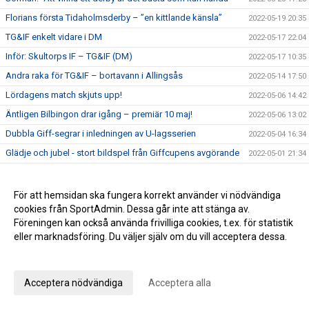
Florians första Tidaholmsderby – ”en kittlande känsla”
2022-05-19 20:35
TG&IF enkelt vidare i DM
2022-05-17 22:04
Inför: Skultorps IF – TG&IF (DM)
2022-05-17 10:35
Andra raka för TG&IF – bortavann i Allingsås
2022-05-14 17:50
Lördagens match skjuts upp!
2022-05-06 14:42
Äntligen Bilbingon drar igång – premiär 10 maj!
2022-05-06 13:02
Dubbla Giff-segrar i inledningen av U-lagsserien
2022-05-04 16:34
Glädje och jubel - stort bildspel från Giffcupens avgörande
2022-05-01 21:34
Full fart även andra helgen av Giffcupen - se bilderna här!
2022-04-30 15:23
Första matchen på Ulvesborg – årets första trepoängare
2022-04-29 21:44
För att hemsidan ska fungera korrekt använder vi nödvändiga
cookies från SportAdmin. Dessa går inte att stänga av.
Inför: TG&IF – Åsarp-Trädet FK
2022-04-29 10:02
Föreningen kan också använda frivilliga cookies, t.ex. för statistik
Hemmapremiär på riktigt – Åsarp-Trädet kommer till
eller marknadsföring. Du väljer själv om du vill acceptera dessa.
2022-04-24 15:56
Ulvesborg
Anpassa dina val
Bilder från Giffcupens första helg
2022-04-24 15:50
Inför: Alingsås IF – TG&IF
2022-04-22 13:27
Acceptera nödvändiga
Acceptera alla
Sent mål räddade en poäng i hemmapremiären
2022-04-15 16:08