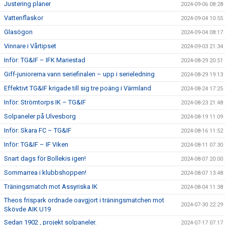
Justering planer
2024-09-06 08:28
Vattenflaskor
2024-09-04 10:55
Glasögon
2024-09-04 08:17
Vinnare i Vårtipset
2024-09-03 21:34
Inför: TG&IF – IFK Mariestad
2024-08-29 20:51
Giff-juniorerna vann seriefinalen – upp i serieledning
2024-08-29 19:13
Effektivt TG&IF krigade till sig tre poäng i Värmland
2024-08-24 17:25
Inför: Strömtorps IK – TG&IF
2024-08-23 21:48
Solpaneler på Ulvesborg
2024-08-19 11:09
Inför: Skara FC – TG&IF
2024-08-16 11:52
Inför: TG&IF – IF Viken
2024-08-11 07:30
Snart dags för Bollekis igen!
2024-08-07 20:00
Sommarrea i klubbshoppen!
2024-08-07 13:48
Träningsmatch mot Assyriska IK
2024-08-04 11:38
Theos frispark ordnade oavgjort i träningsmatchen mot
2024-07-30 22:29
Skövde AIK U19
Sedan 1902 , projekt solpaneler.
2024-07-17 07:17