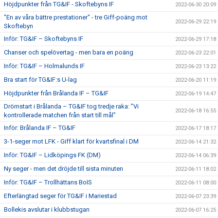
Höjdpunkter från TG&IF - Skoftebyns IF
2022-06-30 20:09
"En av våra bättre prestationer" - tre Giff-poäng mot
2022-06-29 22:19
Skoftebyn
Inför: TG&IF – Skoftebyns IF
2022-06-29 17:18
Chanser och spelövertag - men bara en poäng
2022-06-23 22:01
Inför: TG&IF – Holmalunds IF
2022-06-23 13:22
Bra start för TG&IF:s U-lag
2022-06-20 11:19
Höjdpunkter från Brålanda IF – TG&IF
2022-06-19 14:47
Drömstart i Brålanda – TG&IF tog tredje raka: ”Vi
2022-06-18 16:55
kontrollerade matchen från start till mål”
Inför: Brålanda IF – TG&IF
2022-06-17 18:17
3-1-seger mot LFK - Giff klart för kvartsfinal i DM
2022-06-14 21:32
Inför: TG&IF – Lidköpings FK (DM)
2022-06-14 06:39
Ny seger - men det dröjde till sista minuten
2022-06-11 18:02
Inför: TG&IF – Trollhättans BoIS
2022-06-11 08:00
Efterlängtad seger för TG&IF i Mariestad
2022-06-07 23:39
Bollekis avslutar i klubbstugan
2022-06-07 16:25