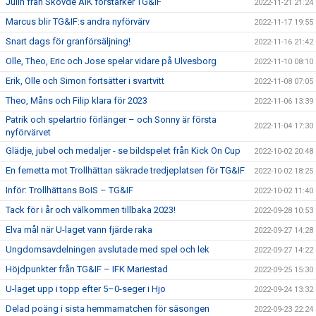
Julin från Skövde AIK förstärker TG&IF
2022-11-21 21:24
Marcus blir TG&IF:s andra nyförvärv
2022-11-17 19:55
Snart dags för granförsäljning!
2022-11-16 21:42
Olle, Theo, Eric och Jose spelar vidare på Ulvesborg
2022-11-10 08:10
Erik, Olle och Simon fortsätter i svartvitt
2022-11-08 07:05
Theo, Måns och Filip klara för 2023
2022-11-06 13:39
Patrik och spelartrio förlänger – och Sonny är första
2022-11-04 17:30
nyförvärvet
Glädje, jubel och medaljer - se bildspelet från Kick On Cup
2022-10-02 20:48
En femetta mot Trollhättan säkrade tredjeplatsen för TG&IF
2022-10-02 18:25
Inför: Trollhättans BoIS – TG&IF
2022-10-02 11:40
Tack för i år och välkommen tillbaka 2023!
2022-09-28 10:53
Elva mål när U-laget vann fjärde raka
2022-09-27 14:28
Ungdomsavdelningen avslutade med spel och lek
2022-09-27 14:22
Höjdpunkter från TG&IF – IFK Mariestad
2022-09-25 15:30
U-laget upp i topp efter 5–0-seger i Hjo
2022-09-24 13:32
Delad poäng i sista hemmamatchen för säsongen
2022-09-23 22:24