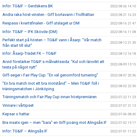
Inför: TG&IF – Gerdskens BK
2022-08-26 14:10
Andra raka höst-vinsten - Giff bortavann i Trollhättan
2022-08-21 16:23
Respass i kvartsfinalen - Giff utslaget ur DM
2022-08-16 21:47
Inför: TG&IF – IFK Skövde (DM)
2022-08-16 11:08
Perfekt start på hösten – TG&IF vann i Åsarp: ”Vår match
2022-08-12 21:30
från start till slut”
Inför: Åsarp-Trädet FK – TG&IF
2022-08-12 16:18
Arvid förstärker TG&IF:s målvaktssida: ”Kul och lärorikt att
2022-08-09 13:15
testa på något nytt”
Giff-seger i Fair Play Cup: ”En väl genomförd turnering”
2022-08-07 20:36
”En bra match mot ett bra motstånd” – Men TG&IF föll i
2022-08-02 22:30
träningsmatchen i Jönköping
Träningsmatch och Fair Play Cup innan höstpremiären
2022-07-22 11:23
Vinnare i vårtipset
2022-07-07 21:13
Kepsar o hattar
2022-07-06 08:45
Bra insats igen – men ”bara” en Giff-poäng mot Alingsås IF
2022-07-02 19:17
Inför: TG&IF – Alingsås IF
2022-07-01 11:22