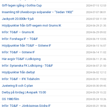
Giff-lagen igång i Gothia Cup
2024-07-15 12:53
Insamling till Ulvesborgs solpaneler – ”Sedan 1902”
2024-07-07 08:01
Jackpott 20.000kr 9 juli
2024-07-03 11:59
Höjdpunkter från Giff-segern mot Grums IK
2024-06-29 21:35
Inför: TG&IF – Grums IK
2024-06-29 09:02
Inför: Forshaga IF – TG&IF
2024-06-19 13:05
Höjdpunkter från TG&IF – Götene IF
2024-06-15 16:07
Inför: TG&IF – Götene IF
2024-06-14 11:02
Här avgör TG&IF i Lidköping
2024-06-11 21:46
Inför: Syrianska FK Lidköping - TG&IF
2024-06-07 21:50
Höjdpunkter från derbyt
2024-06-02 12:12
Inför: TG&IF – IFK Tidaholm
2024-05-31 19:02
Justering B och C-plan
2024-05-30 09:45
Derby på lördag | Avspark 15.00
2024-05-29 15:22
OS 1980 film
2024-05-24 10:26
Inför: TG&IF – Jönköpings Södra IF
2024-05-21 18:56