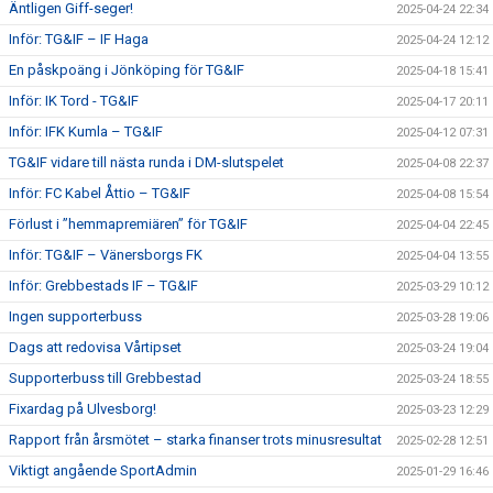
Äntligen Giff-seger!
2025-04-24 22:34
Inför: TG&IF – IF Haga
2025-04-24 12:12
En påskpoäng i Jönköping för TG&IF
2025-04-18 15:41
Inför: IK Tord - TG&IF
2025-04-17 20:11
Inför: IFK Kumla – TG&IF
2025-04-12 07:31
TG&IF vidare till nästa runda i DM-slutspelet
2025-04-08 22:37
Inför: FC Kabel Åttio – TG&IF
2025-04-08 15:54
Förlust i ”hemmapremiären” för TG&IF
2025-04-04 22:45
Inför: TG&IF – Vänersborgs FK
2025-04-04 13:55
Inför: Grebbestads IF – TG&IF
2025-03-29 10:12
Ingen supporterbuss
2025-03-28 19:06
Dags att redovisa Vårtipset
2025-03-24 19:04
Supporterbuss till Grebbestad
2025-03-24 18:55
Fixardag på Ulvesborg!
2025-03-23 12:29
Rapport från årsmötet – starka finanser trots minusresultat
2025-02-28 12:51
Viktigt angående SportAdmin
2025-01-29 16:46