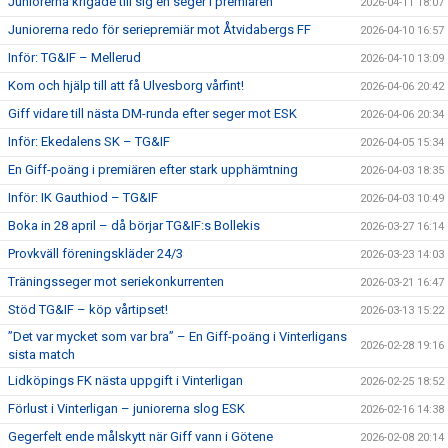
Juniorerna krigade till sig en seger i premiären
2026-04-11 18:07
Juniorerna redo för seriepremiär mot Åtvidabergs FF
2026-04-10 16:57
Inför: TG&IF – Mellerud
2026-04-10 13:09
Kom och hjälp till att få Ulvesborg vårfint!
2026-04-06 20:42
Giff vidare till nästa DM-runda efter seger mot ESK
2026-04-06 20:34
Inför: Ekedalens SK – TG&IF
2026-04-05 15:34
En Giff-poäng i premiären efter stark upphämtning
2026-04-03 18:35
Inför: IK Gauthiod – TG&IF
2026-04-03 10:49
Boka in 28 april – då börjar TG&IF:s Bollekis
2026-03-27 16:14
Provkväll föreningskläder 24/3
2026-03-23 14:03
Träningsseger mot seriekonkurrenten
2026-03-21 16:47
Stöd TG&IF – köp vårtipset!
2026-03-13 15:22
”Det var mycket som var bra” – En Giff-poäng i Vinterligans
2026-02-28 19:16
sista match
Lidköpings FK nästa uppgift i Vinterligan
2026-02-25 18:52
Förlust i Vinterligan – juniorerna slog ESK
2026-02-16 14:38
Gegerfelt ende målskytt när Giff vann i Götene
2026-02-08 20:14