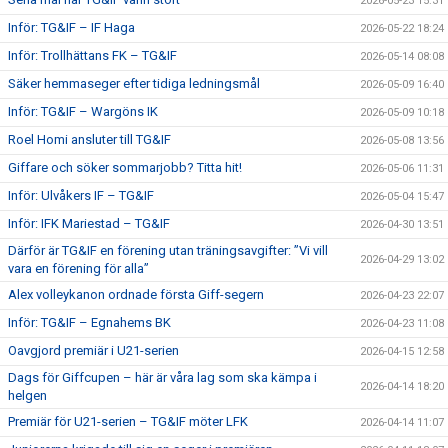
2026-05-23 15:31
Inför: TG&IF – IF Haga
2026-05-22 18:24
Inför: Trollhättans FK – TG&IF
2026-05-14 08:08
Säker hemmaseger efter tidiga ledningsmål
2026-05-09 16:40
Inför: TG&IF – Wargöns IK
2026-05-09 10:18
Roel Homi ansluter till TG&IF
2026-05-08 13:56
Giffare och söker sommarjobb? Titta hit!
2026-05-06 11:31
Inför: Ulvåkers IF – TG&IF
2026-05-04 15:47
Inför: IFK Mariestad – TG&IF
2026-04-30 13:51
Därför är TG&IF en förening utan träningsavgifter: ”Vi vill
2026-04-29 13:02
vara en förening för alla”
Alex volleykanon ordnade första Giff-segern
2026-04-23 22:07
Inför: TG&IF – Egnahems BK
2026-04-23 11:08
Oavgjord premiär i U21-serien
2026-04-15 12:58
Dags för Giffcupen – här är våra lag som ska kämpa i
2026-04-14 18:20
helgen
Premiär för U21-serien – TG&IF möter LFK
2026-04-14 11:07