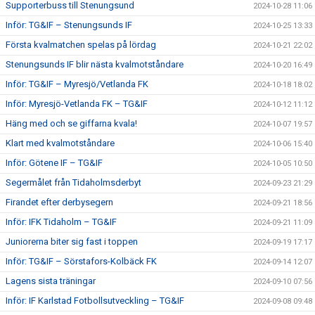
Supporterbuss till Stenungsund
2024-10-28 11:06
Inför: TG&IF – Stenungsunds IF
2024-10-25 13:33
Första kvalmatchen spelas på lördag
2024-10-21 22:02
Stenungsunds IF blir nästa kvalmotståndare
2024-10-20 16:49
Inför: TG&IF – Myresjö/Vetlanda FK
2024-10-18 18:02
Inför: Myresjö-Vetlanda FK – TG&IF
2024-10-12 11:12
Häng med och se giffarna kvala!
2024-10-07 19:57
Klart med kvalmotståndare
2024-10-06 15:40
Inför: Götene IF – TG&IF
2024-10-05 10:50
Segermålet från Tidaholmsderbyt
2024-09-23 21:29
Firandet efter derbysegern
2024-09-21 18:56
Inför: IFK Tidaholm – TG&IF
2024-09-21 11:09
Juniorerna biter sig fast i toppen
2024-09-19 17:17
Inför: TG&IF – Sörstafors-Kolbäck FK
2024-09-14 12:07
Lagens sista träningar
2024-09-10 07:56
Inför: IF Karlstad Fotbollsutveckling – TG&IF
2024-09-08 09:48