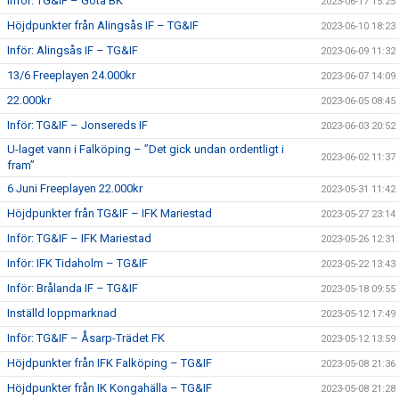
Inför: TG&IF – Göta BK
2023-06-17 15:25
Höjdpunkter från Alingsås IF – TG&IF
2023-06-10 18:23
Inför: Alingsås IF – TG&IF
2023-06-09 11:32
13/6 Freeplayen 24.000kr
2023-06-07 14:09
22.000kr
2023-06-05 08:45
Inför: TG&IF – Jonsereds IF
2023-06-03 20:52
U-laget vann i Falköping – ”Det gick undan ordentligt i
2023-06-02 11:37
fram”
6 Juni Freeplayen 22.000kr
2023-05-31 11:42
Höjdpunkter från TG&IF – IFK Mariestad
2023-05-27 23:14
Inför: TG&IF – IFK Mariestad
2023-05-26 12:31
Inför: IFK Tidaholm – TG&IF
2023-05-22 13:43
Inför: Brålanda IF – TG&IF
2023-05-18 09:55
Inställd loppmarknad
2023-05-12 17:49
Inför: TG&IF – Åsarp-Trädet FK
2023-05-12 13:59
Höjdpunkter från IFK Falköping – TG&IF
2023-05-08 21:36
Höjdpunkter från IK Kongahälla – TG&IF
2023-05-08 21:28