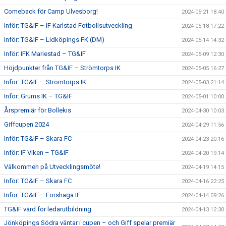
Comeback för Camp Ulvesborg!
2024-05-21 18:40
Inför: TG&IF – IF Karlstad Fotbollsutveckling
2024-05-18 17:22
Inför: TG&IF – Lidköpings FK (DM)
2024-05-14 14:32
Inför: IFK Mariestad – TG&IF
2024-05-09 12:30
Höjdpunkter från TG&IF – Strömtorps IK
2024-05-05 16:27
Inför: TG&IF – Strömtorps IK
2024-05-03 21:14
Inför: Grums IK – TG&IF
2024-05-01 10:00
Årspremiär för Bollekis
2024-04-30 10:03
Giffcupen 2024
2024-04-29 11:56
Inför: TG&IF – Skara FC
2024-04-23 20:16
Inför: IF Viken – TG&IF
2024-04-20 19:14
Välkommen på Utvecklingsmöte!
2024-04-19 14:15
Inför: TG&IF – Skara FC
2024-04-16 22:25
Inför: TG&IF – Forshaga IF
2024-04-14 09:26
TG&IF värd för ledarutbildning
2024-04-13 12:30
Jönköpings Södra väntar i cupen – och Giff spelar premiär