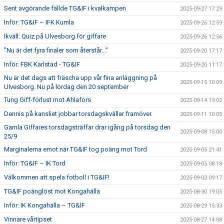
Sent avgörande fällde TG&IF i kvalkampen
2025-09-27 17:29
Inför: TG&IF – IFK Kumla
2025-09-26 12:59
Ikväll: Quiz på Ulvesborg för giffare
2025-09-26 12:56
”Nu är det fyra finaler som återstår...”
2025-09-20 17:17
Inför: FBK Karlstad - TG&IF
2025-09-20 11:17
Nu är det dags att fräscha upp vår fina anläggning på
2025-09-15 10:09
Ulvesborg. Nu på lördag den 20 september
Tung Giff-förlust mot Ahlafors
2025-09-14 19:02
Dennis på kansliet jobbar torsdagskvällar framöver.
2025-09-11 10:05
Gamla Giffares torsdagsträffar drar igång på torsdag den
2025-09-08 15:00
25/9
Marginalerna emot när TG&IF tog poäng mot Tord
2025-09-05 21:41
Inför: TG&IF – IK Tord
2025-09-05 08:18
Välkommen att spela fotboll i TG&IF!
2025-09-03 09:17
TG&IF poänglöst mot Kongahälla
2025-08-30 19:05
Inför: IK Kongahälla – TG&IF
2025-08-29 15:33
Vinnare vårtipset
2025-08-27 14:08