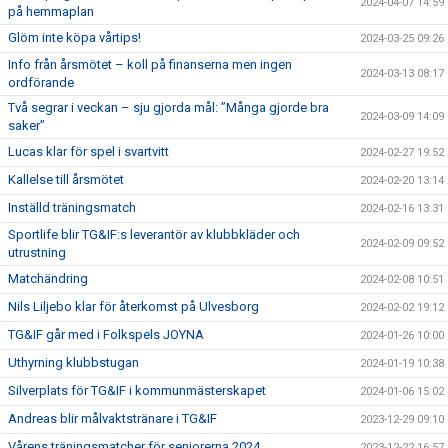
2024-04-07 14:59
på hemmaplan
Glöm inte köpa vårtips!
2024-03-25 09:26
Info från årsmötet – koll på finanserna men ingen
2024-03-13 08:17
ordförande
Två segrar i veckan – sju gjorda mål: ”Många gjorde bra
2024-03-09 14:09
saker”
Lucas klar för spel i svartvitt
2024-02-27 19:52
Kallelse till årsmötet
2024-02-20 13:14
Inställd träningsmatch
2024-02-16 13:31
Sportlife blir TG&IF:s leverantör av klubbkläder och
2024-02-09 09:52
utrustning
Matchändring
2024-02-08 10:51
Nils Liljebo klar för återkomst på Ulvesborg
2024-02-02 19:12
TG&IF går med i Folkspels JOYNA
2024-01-26 10:00
Uthyrning klubbstugan
2024-01-19 10:38
Silverplats för TG&IF i kommunmästerskapet
2024-01-06 15:02
Andreas blir målvaktstränare i TG&IF
2023-12-29 09:10
Vårens träningsmatcher för seniorerna 2024
2023-12-22 16:57