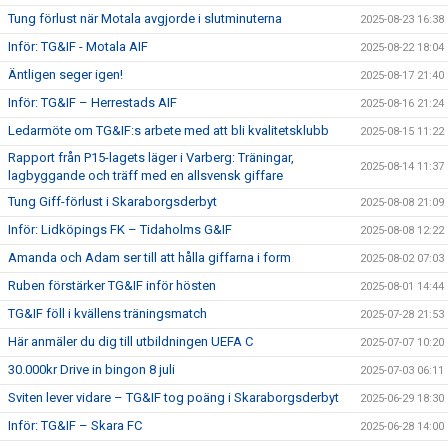
Tung förlust när Motala avgjorde i slutminuterna
2025-08-23 16:38
Inför: TG&IF - Motala AIF
2025-08-22 18:04
Äntligen seger igen!
2025-08-17 21:40
Inför: TG&IF – Herrestads AIF
2025-08-16 21:24
Ledarmöte om TG&IF:s arbete med att bli kvalitetsklubb
2025-08-15 11:22
Rapport från P15-lagets läger i Varberg: Träningar,
2025-08-14 11:37
lagbyggande och träff med en allsvensk giffare
Tung Giff-förlust i Skaraborgsderbyt
2025-08-08 21:09
Inför: Lidköpings FK – Tidaholms G&IF
2025-08-08 12:22
Amanda och Adam ser till att hålla giffarna i form
2025-08-02 07:03
Ruben förstärker TG&IF inför hösten
2025-08-01 14:44
TG&IF föll i kvällens träningsmatch
2025-07-28 21:53
Här anmäler du dig till utbildningen UEFA C
2025-07-07 10:20
30.000kr Drive in bingon 8 juli
2025-07-03 06:11
Sviten lever vidare – TG&IF tog poäng i Skaraborgsderbyt
2025-06-29 18:30
Inför: TG&IF – Skara FC
2025-06-28 14:00