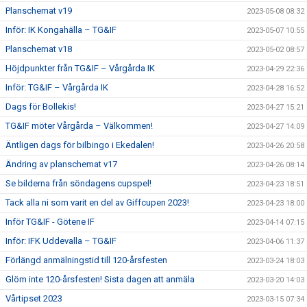
Planschemat v19
2023-05-08 08:32
Inför: IK Kongahälla – TG&IF
2023-05-07 10:55
Planschemat v18
2023-05-02 08:57
Höjdpunkter från TG&IF – Vårgårda IK
2023-04-29 22:36
Inför: TG&IF – Vårgårda IK
2023-04-28 16:52
Dags för Bollekis!
2023-04-27 15:21
TG&IF möter Vårgårda – Välkommen!
2023-04-27 14:09
Äntligen dags för bilbingo i Ekedalen!
2023-04-26 20:58
Ändring av planschemat v17
2023-04-26 08:14
Se bilderna från söndagens cupspel!
2023-04-23 18:51
Tack alla ni som varit en del av Giffcupen 2023!
2023-04-23 18:00
Inför TG&IF - Götene IF
2023-04-14 07:15
Inför: IFK Uddevalla – TG&IF
2023-04-06 11:37
Förlängd anmälningstid till 120-årsfesten
2023-03-24 18:03
Glöm inte 120-årsfesten! Sista dagen att anmäla
2023-03-20 14:03
Vårtipset 2023
2023-03-15 07:34