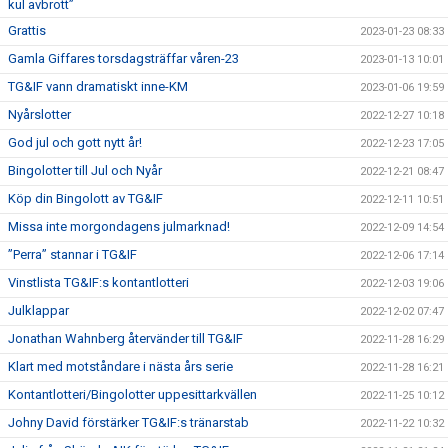
kul avbrott”
Grattis
2023-01-23 08:33
Gamla Giffares torsdagsträffar våren-23
2023-01-13 10:01
TG&IF vann dramatiskt inne-KM
2023-01-06 19:59
Nyårslotter
2022-12-27 10:18
God jul och gott nytt år!
2022-12-23 17:05
Bingolotter till Jul och Nyår
2022-12-21 08:47
Köp din Bingolott av TG&IF
2022-12-11 10:51
Missa inte morgondagens julmarknad!
2022-12-09 14:54
”Perra” stannar i TG&IF
2022-12-06 17:14
Vinstlista TG&IF:s kontantlotteri
2022-12-03 19:06
Julklappar
2022-12-02 07:47
Jonathan Wahnberg återvänder till TG&IF
2022-11-28 16:29
Klart med motståndare i nästa års serie
2022-11-28 16:21
Kontantlotteri/Bingolotter uppesittarkvällen
2022-11-25 10:12
Johny David förstärker TG&IF:s tränarstab
2022-11-22 10:32