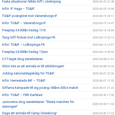
Fasta situationer fällde Giff i Jönköping
2025-06-25 21:38
Inför: IF Haga – TG&IF
2025-06-25 15:06
TG&IF poänglöst mot Vänersborgs IF
2025-06-19 23:17
Inför: TG&IF – Vänersborgs IF
2025-06-19 14:47
Freeplay 24.000kr tisdag 17/6
2025-06-16 18:09
Tung Giff-förlust mot Lidköpings FK
2025-06-13 22:14
Inför: TG&IF – Lidköpings FK
2025-06-13 13:57
Freeplay 24.000kr tisdag 17juni
2025-06-13 09:43
U17-laget slog serieledaren
2025-06-08 21:01
Glöm inte av att anmäla er till utbildningen!
2025-06-08 16:32
Jobbig nationaldagshelg för TG&IF
2025-06-07 22:26
Inför: Herrestads AIF – TG&IF
2025-06-07 12:32
Giffarna kämpade till sig poäng i Måns 300:e match
2025-06-01 21:22
Inför: TG&IF – FBK Karlstad
2025-05-30 17:00
Juniorerna slog serieledaren: ”Bästa matchen för
2025-05-30 11:42
säsongen”
Dags att anmäla till Camp Ulvesborg!
2025-05-30 11:23