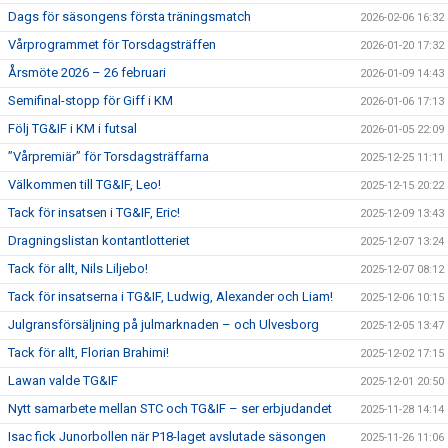
Dags för säsongens första träningsmatch
2026-02-06 16:32
Vårprogrammet för Torsdagsträffen
2026-01-20 17:32
Årsmöte 2026 – 26 februari
2026-01-09 14:43
Semifinal-stopp för Giff i KM
2026-01-06 17:13
Följ TG&IF i KM i futsal
2026-01-05 22:09
”Vårpremiär” för Torsdagsträffarna
2025-12-25 11:11
Välkommen till TG&IF, Leo!
2025-12-15 20:22
Tack för insatsen i TG&IF, Eric!
2025-12-09 13:43
Dragningslistan kontantlotteriet
2025-12-07 13:24
Tack för allt, Nils Liljebo!
2025-12-07 08:12
Tack för insatserna i TG&IF, Ludwig, Alexander och Liam!
2025-12-06 10:15
Julgransförsäljning på julmarknaden – och Ulvesborg
2025-12-05 13:47
Tack för allt, Florian Brahimi!
2025-12-02 17:15
Lawan valde TG&IF
2025-12-01 20:50
Nytt samarbete mellan STC och TG&IF – ser erbjudandet
2025-11-28 14:14
Isac fick Junorbollen när P18-laget avslutade säsongen
2025-11-26 11:06