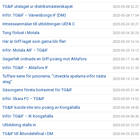
TG&IF utslaget ur distriksmästerskapet
2025-05-28 22:27
Inför: TG&IF – Vänersborgs IF (DM)
2025-05-28 17:54
Intresseanmälan till utbildningen UEFA C
2025-05-24 20:27
Tung förlust i Motala
2025-05-24 20:23
Här är Giff-laget som gärna blir fler!
2025-05-23 16:16
Inför: Motala AIF – TG&IF
2025-05-23 14:12
Gegerfelt ordnade en Giff-poäng mot Ahlafors
2025-05-17 16:48
Inför: TG&IF – Ahlafors IF
2025-05-16 21:33
Tuffare serie för juniorerna: ”Utveckla spelarna inför nästa
2025-05-14 12:46
steg”
Säsongens första bortavinst för TG&IF
2025-05-09 21:44
Inför: Skara FC – TG&IF
2025-05-09 14:52
TG&IF kunde inte sno poäng av Kongahälla
2025-05-04 18:40
Inför: TG&IF – IK Kongahälla
2025-05-04 06:36
Utbildning ställs in
2025-05-02 10:59
TG&IF till åttondelsfinal i DM
2025-04-29 22:02