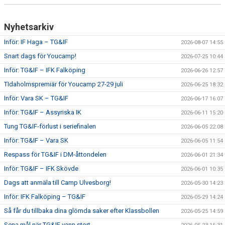
Nyhetsarkiv
Inför: IF Haga – TG&IF
2026-08-07 14:55
Snart dags för Youcamp!
2026-07-25 10:44
Inför: TG&IF – IFK Falköping
2026-06-26 12:57
TIdaholmspremiär för Youcamp 27-29 juli
2026-06-25 18:32
Inför: Vara SK – TG&IF
2026-06-17 16:07
Inför: TG&IF – Assyriska IK
2026-06-11 15:20
Tung TG&IF-förlust i seriefinalen
2026-06-05 22:08
Inför: TG&IF – Vara SK
2026-06-05 11:54
Respass för TG&IF i DM-åttondelen
2026-06-01 21:34
Inför: TG&IF – IFK Skövde
2026-06-01 10:35
Dags att anmäla till Camp Ulvesborg!
2026-05-30 14:23
Inför: IFK Falköping – TG&IF
2026-05-29 14:24
Så får du tillbaka dina glömda saker efter Klassbollen
2026-05-25 14:59
Sena mål när TG&IF vann stort