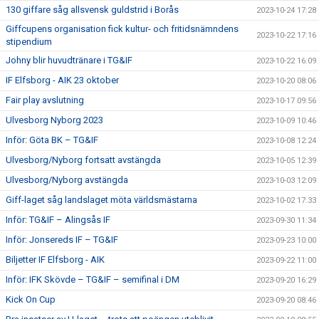
130 giffare såg allsvensk guldstrid i Borås
2023-10-24 17:28
Giffcupens organisation fick kultur- och fritidsnämndens
2023-10-22 17:16
stipendium
Johny blir huvudtränare i TG&IF
2023-10-22 16:09
IF Elfsborg - AIK 23 oktober
2023-10-20 08:06
Fair play avslutning
2023-10-17 09:56
Ulvesborg Nyborg 2023
2023-10-09 10:46
Inför: Göta BK – TG&IF
2023-10-08 12:24
Ulvesborg/Nyborg fortsatt avstängda
2023-10-05 12:39
Ulvesborg/Nyborg avstängda
2023-10-03 12:09
Giff-laget såg landslaget möta världsmästarna
2023-10-02 17:33
Inför: TG&IF – Alingsås IF
2023-09-30 11:34
Inför: Jonsereds IF – TG&IF
2023-09-23 10:00
Biljetter IF Elfsborg - AIK
2023-09-22 11:00
Inför: IFK Skövde – TG&IF – semifinal i DM
2023-09-20 16:29
Kick On Cup
2023-09-20 08:46