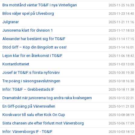
Bra motstånd väntar TG&IF i nya Vinterligan
2025-11-25 16:33
Bilos väljer spel på Ulvesborg
2025-11-23 14:40
Julgranar
2025-11-21 11:16
Juniorerna klart för division 1
2025-11-17 18:53
Alexander har bestämt sig för TG&IF
2025-11-14 17:15
Stöd Giff – Köp din Bingolott av oss!
2025-11-14 16:01
Lejon klar för en återkomst i TG&IF
2025-11-06 18:42
Kontantlotteriet
2025-11-03 13:00
Josef är TG&IF:s första nyförvärv
2025-10-30 19:30
Tre poäng i säsongsavslutningen
2025-10-18 16:30
Inför: TG&IF – Grebbestads IF
2025-10-18 11:38
Dramatiskt när juniorerna tog andra raka kvalsegern
2025-10-15 22:21
En Giff-poäng på Vänersvallen
2025-10-11 21:03
Kioskvaror till salu efter Kick On Cup
2025-10-08 08:19
Sista chansen ute efter förlust mot Vänersborg
2025-10-06 17:09
Inför: Vänersborgs IF - TG&IF
2025-10-03 18:12