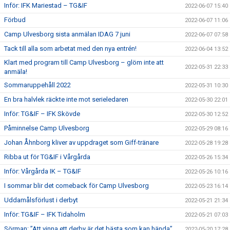
Inför: IFK Mariestad – TG&IF
2022-06-07 15:40
Förbud
2022-06-07 11:06
Camp Ulvesborg sista anmälan IDAG 7 juni
2022-06-07 07:58
Tack till alla som arbetat med den nya entrén!
2022-06-04 13:52
Klart med program till Camp Ulvesborg – glöm inte att
2022-05-31 22:33
anmäla!
Sommaruppehåll 2022
2022-05-31 10:30
En bra halvlek räckte inte mot serieledaren
2022-05-30 22:01
Inför: TG&IF – IFK Skövde
2022-05-30 12:52
Påminnelse Camp Ulvesborg
2022-05-29 08:16
Johan Åhnborg kliver av uppdraget som Giff-tränare
2022-05-28 19:28
Ribba ut för TG&IF i Vårgårda
2022-05-26 15:34
Inför: Vårgårda IK – TG&IF
2022-05-26 10:16
I sommar blir det comeback för Camp Ulvesborg
2022-05-23 16:14
Uddamålsförlust i derbyt
2022-05-21 21:34
Inför: TG&IF – IFK Tidaholm
2022-05-21 07:03
Sörman: ”Att vinna ett derby är det bästa som kan hända”
2022-05-20 17:28