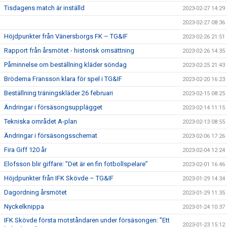
Tisdagens match är inställd
2023-02-27 14:29
2023-02-27 08:36
Höjdpunkter från Vänersborgs FK – TG&IF
2023-02-26 21:51
Rapport från årsmötet - historisk omsättning
2023-02-26 14:35
Påminnelse om beställning kläder söndag
2023-02-25 21:43
Bröderna Fransson klara för spel i TG&IF
2023-02-20 16:23
Beställning träningskläder 26 februari
2023-02-15 08:25
Ändringar i försäsongsupplägget
2023-02-14 11:15
Tekniska området A-plan
2023-02-13 08:55
Ändringar i försäsongsschemat
2023-02-06 17:26
Fira Giff 120 år
2023-02-04 12:24
Elofsson blir giffare: ”Det är en fin fotbollspelare”
2023-02-01 16:46
Höjdpunkter från IFK Skövde – TG&IF
2023-01-29 14:34
Dagordning årsmötet
2023-01-29 11:35
Nyckelknippa
2023-01-24 10:37
IFK Skövde första motståndaren under försäsongen: ”Ett
2023-01-23 15:12