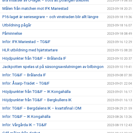
Bra insatser av U-laget – trots att poängen uteblivit
2023-09-19 08:55
Målen från matchen mot IFK Mariestad
2023-09-18 20:21
P16-laget är seriesegrare – och vinstraden blir allt längre
2023-09-18 19:36
Utbildning pågår
2023-09-18 16:07
Påminnelse
2023-09-18 08:49
Inför: IFK Mariestad – TG&IF
2023-09-16 12:29
HLR utbildning med hjärtstartare
2023-09-15 08:20
Höjdpunkter från TG&IF – Brålanda IF
2023-09-10 20:37
Jackpotten spelas ut på säsongsavslutningen av bilbingon
2023-09-10 19:41
Inför: TG&IF – Brålanda IF
2023-09-08 07:30
Inför: Åsarp-Trädet – TG&IF
2023-09-01 22:04
Höjdpunkter från TG&IF – IK Kongahälla
2023-09-01 16:17
Höjdpunkter från TG&IF – Bergkullens IK
2023-09-01 16:13
Inför: TG&IF – Bergdalens IK – kvartsfinal i DM
2023-08-29 21:59
Inför: TG&IF – IK Kongahälla
2023-08-26 13:26
Inför: Vårgårda IK – TG&IF
2023-08-19 12:43