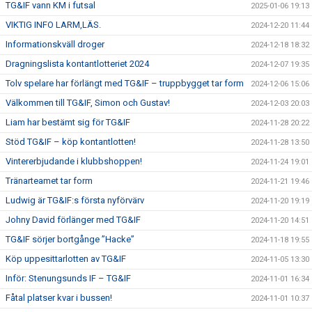
TG&IF vann KM i futsal
2025-01-06 19:13
VIKTIG INFO LARM,LÄS.
2024-12-20 11:44
Informationskväll droger
2024-12-18 18:32
Dragningslista kontantlotteriet 2024
2024-12-07 19:35
Tolv spelare har förlängt med TG&IF – truppbygget tar form
2024-12-06 15:06
Välkommen till TG&IF, Simon och Gustav!
2024-12-03 20:03
Liam har bestämt sig för TG&IF
2024-11-28 20:22
Stöd TG&IF – köp kontantlotten!
2024-11-28 13:50
Vintererbjudande i klubbshoppen!
2024-11-24 19:01
Tränarteamet tar form
2024-11-21 19:46
Ludwig är TG&IF:s första nyförvärv
2024-11-20 19:19
Johny David förlänger med TG&IF
2024-11-20 14:51
TG&IF sörjer bortgånge ”Hacke”
2024-11-18 19:55
Köp uppesittarlotten av TG&IF
2024-11-05 13:30
Inför: Stenungsunds IF – TG&IF
2024-11-01 16:34
Fåtal platser kvar i bussen!
2024-11-01 10:37