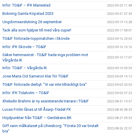
Inför: TG&IF – IFK Mariestad
2022-09-23 11:48
Bokning Gamla Köpstad 2023
2022-09-21 07:33
Ungdomsavslutning 26 september
2022-09-19 15:28
Tack alla som hjälper till med våra cuper!
2022-09-17 08:07
TG&IF förlorade toppmatchen i Skövde
2022-09-16 23:03
Inför: IFK Skövde – TG&IF
2022-09-16 10:10
Säker hemmavinst - TG&IF hade inga problem mot
2022-09-10 17:07
Vårgårda IK
Inför: TG&IF – Vårgårda IK
2022-09-10 09:59
Jose Maria Cid Sameron klar för TG&IF
2022-09-09 14:13
TG&IF förlorade derbyt: ”Vi var inte tillräckligt bra”
2022-09-03 20:03
Inför: IFK Tidaholm – TG&IF
2022-09-03 07:23
Xheladin Brahimi är ny assisterande tränare i TG&IF
2022-08-31 19:57
Lucas Frölin lånas ut till Åsarp-Trädet FK
2022-08-30 08:33
Höjdpunkter från TG&IF – Gerdskens BK
2022-08-27 09:53
Giff vann målkalaset på Ulvesborg: ”Första 20 var brutalt
2022-08-26 22:57
bra”