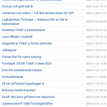
God jul och gott nytt år
2023-12-21 15:18
Johannes och Valmir – två återvändare klara för Giff
2023-12-08 17:47
Lagkaptenen förlänger – Axelsson blir en del av
2023-12-03 20:49
tränarstaben
Vinstlista TG&IF:s kontantlotteri
2023-12-02 16:16
Leon tillbaka i svartvitt
2023-11-30 22:10
Gegerfelt är TG&IF:s första nyförvärv
2023-11-29 22:12
Julklappar
2023-11-29 07:40
Florian klar för nästa säsong
2023-11-28 19:25
Förslaget: Så blir TG&IF:s serie 2024
2023-11-23 19:28
Emir blir assisterande tränare
2023-11-23 16:19
Kontantlotteriet
2023-11-17 09:06
Så ser giffarnas truppbygge ut
2023-11-10 14:12
Bokning Gamla köpstad
2023-11-07 08:49
Stridh ska göra giffarna mer explosiva
2023-10-26 19:48
Jubileumsträff 1000 Torsdagsträffen
2023-10-26 12:13