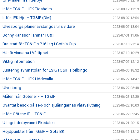
Giff-målen från derbyt
2023-08-13 22:10
Inför: TG&IF – IFK Tidaholm
2023-08-12 11:19
Inför: IFK Hjo – TG&IF (DM)
2023-08-07 13:54
Ulvesborgs planer avstängda tills vidare
2023-08-07 13:04
Sonny Karlsson lämnar TG&IF
2023-07-31 11:06
Bra start för TG&IF:s P16-lag i Gothia Cup
2023-07-18 21:14
Här är vinnarna i Vårtipset
2023-07-10 10:29
Viktig information
2023-07-07 12:12
Justering av vinstplan för ESK/TG&IF:s bilbingo
2023-06-30 18:32
Inför: TG&IF – IFK Uddevalla
2023-06-27 14:47
Ulvesborg
2023-06-27 08:48
Målen från Götene IF – TG&IF
2023-06-23 12:30
Oväntat besök på sex- och sjuåringarnas våravslutning
2023-06-22 10:03
Inför: Götene IF – TG&IF
2023-06-22 09:45
U-laget derbyvann i Ekedalen
2023-06-21 20:15
Höjdpunkter från TG&IF – Göta BK
2023-06-19 13:12