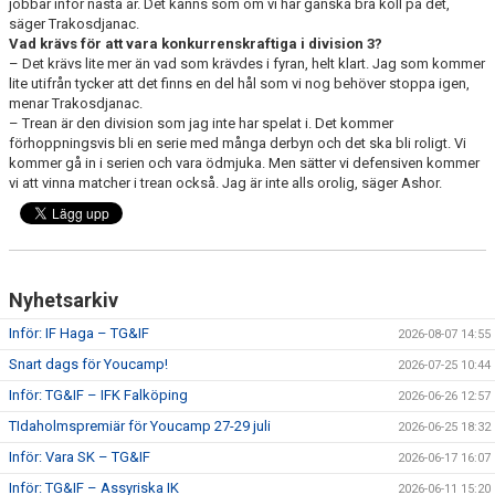
jobbar inför nästa år. Det känns som om vi har ganska bra koll på det,
säger Trakosdjanac.
Vad krävs för att vara konkurrenskraftiga i division 3?
– Det krävs lite mer än vad som krävdes i fyran, helt klart. Jag som kommer
lite utifrån tycker att det finns en del hål som vi nog behöver stoppa igen,
menar Trakosdjanac.
– Trean är den division som jag inte har spelat i. Det kommer
förhoppningsvis bli en serie med många derbyn och det ska bli roligt. Vi
kommer gå in i serien och vara ödmjuka. Men sätter vi defensiven kommer
vi att vinna matcher i trean också. Jag är inte alls orolig, säger Ashor.
Nyhetsarkiv
Inför: IF Haga – TG&IF
2026-08-07 14:55
Snart dags för Youcamp!
2026-07-25 10:44
Inför: TG&IF – IFK Falköping
2026-06-26 12:57
TIdaholmspremiär för Youcamp 27-29 juli
2026-06-25 18:32
Inför: Vara SK – TG&IF
2026-06-17 16:07
Inför: TG&IF – Assyriska IK
2026-06-11 15:20