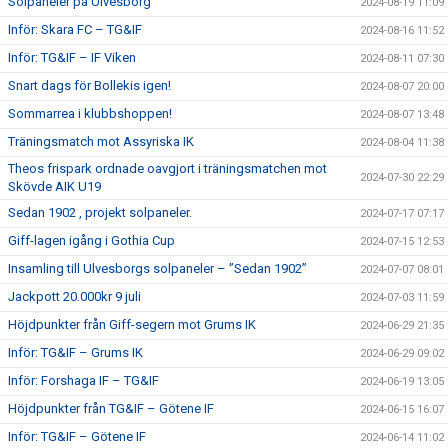
Solpaneler på Ulvesborg
2024-08-19 11:09
Inför: Skara FC – TG&IF
2024-08-16 11:52
Inför: TG&IF – IF Viken
2024-08-11 07:30
Snart dags för Bollekis igen!
2024-08-07 20:00
Sommarrea i klubbshoppen!
2024-08-07 13:48
Träningsmatch mot Assyriska IK
2024-08-04 11:38
Theos frispark ordnade oavgjort i träningsmatchen mot
2024-07-30 22:29
Skövde AIK U19
Sedan 1902 , projekt solpaneler.
2024-07-17 07:17
Giff-lagen igång i Gothia Cup
2024-07-15 12:53
Insamling till Ulvesborgs solpaneler – ”Sedan 1902”
2024-07-07 08:01
Jackpott 20.000kr 9 juli
2024-07-03 11:59
Höjdpunkter från Giff-segern mot Grums IK
2024-06-29 21:35
Inför: TG&IF – Grums IK
2024-06-29 09:02
Inför: Forshaga IF – TG&IF
2024-06-19 13:05
Höjdpunkter från TG&IF – Götene IF
2024-06-15 16:07
Inför: TG&IF – Götene IF
2024-06-14 11:02