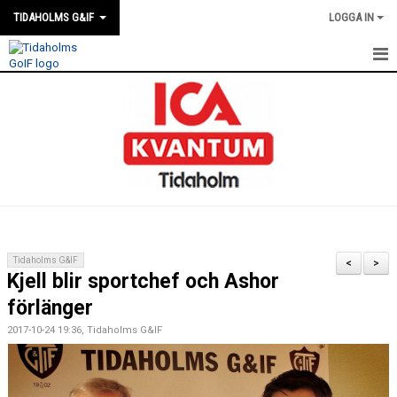
TIDAHOLMS G&IF
LOGGA IN
HEM
FÖRENINGSKALENDERN
NYHETER
KLUBBSTUGAN
KONTAKT
Tidaholms G&IF
<
>
Kjell blir sportchef och Ashor
FÖRENINGEN
förlänger
SOUVENIRER
2017-10-24 19:36, Tidaholms G&IF
GAMLA GIFFS TORSDAGSTRÄFFAR
MATCHER