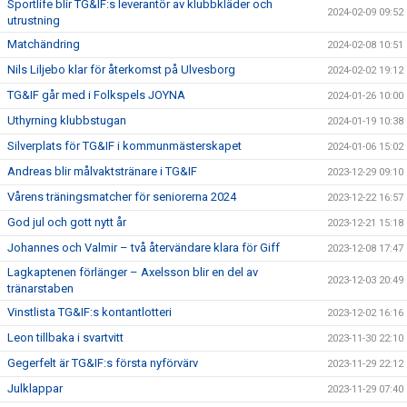
Sportlife blir TG&IF:s leverantör av klubbkläder och
2024-02-09 09:52
utrustning
Matchändring
2024-02-08 10:51
Nils Liljebo klar för återkomst på Ulvesborg
2024-02-02 19:12
TG&IF går med i Folkspels JOYNA
2024-01-26 10:00
Uthyrning klubbstugan
2024-01-19 10:38
Silverplats för TG&IF i kommunmästerskapet
2024-01-06 15:02
Andreas blir målvaktstränare i TG&IF
2023-12-29 09:10
Vårens träningsmatcher för seniorerna 2024
2023-12-22 16:57
God jul och gott nytt år
2023-12-21 15:18
Johannes och Valmir – två återvändare klara för Giff
2023-12-08 17:47
Lagkaptenen förlänger – Axelsson blir en del av
2023-12-03 20:49
tränarstaben
Vinstlista TG&IF:s kontantlotteri
2023-12-02 16:16
Leon tillbaka i svartvitt
2023-11-30 22:10
Gegerfelt är TG&IF:s första nyförvärv
2023-11-29 22:12
Julklappar
2023-11-29 07:40