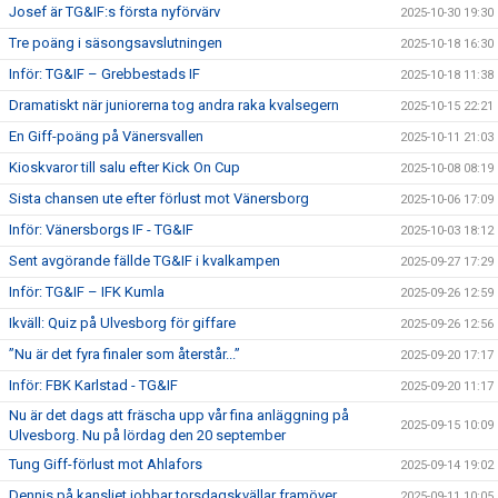
Josef är TG&IF:s första nyförvärv
2025-10-30 19:30
Tre poäng i säsongsavslutningen
2025-10-18 16:30
Inför: TG&IF – Grebbestads IF
2025-10-18 11:38
Dramatiskt när juniorerna tog andra raka kvalsegern
2025-10-15 22:21
En Giff-poäng på Vänersvallen
2025-10-11 21:03
Kioskvaror till salu efter Kick On Cup
2025-10-08 08:19
Sista chansen ute efter förlust mot Vänersborg
2025-10-06 17:09
Inför: Vänersborgs IF - TG&IF
2025-10-03 18:12
Sent avgörande fällde TG&IF i kvalkampen
2025-09-27 17:29
Inför: TG&IF – IFK Kumla
2025-09-26 12:59
Ikväll: Quiz på Ulvesborg för giffare
2025-09-26 12:56
”Nu är det fyra finaler som återstår...”
2025-09-20 17:17
Inför: FBK Karlstad - TG&IF
2025-09-20 11:17
Nu är det dags att fräscha upp vår fina anläggning på
2025-09-15 10:09
Ulvesborg. Nu på lördag den 20 september
Tung Giff-förlust mot Ahlafors
2025-09-14 19:02
Dennis på kansliet jobbar torsdagskvällar framöver.
2025-09-11 10:05