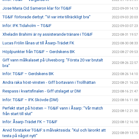
Jose Maria Cid Sameron klar för TG&IF
2022-09-09 14:13
TG&IF förlorade derbyt: ”Vi var inte tillräckligt bra”
2022-09-03 20:03
Inför: IFK Tidaholm – TG&IF
2022-09-03 07:23
Xheladin Brahimi är ny assisterande tränare i TG&IF
2022-08-31 19:57
Lucas Frölin lånas ut till Åsarp-Trädet FK
2022-08-30 08:33
Höjdpunkter från TG&IF – Gerdskens BK
2022-08-27 09:53
Giff vann målkalaset på Ulvesborg: ”Första 20 var brutalt
2022-08-26 22:57
bra”
Inför: TG&IF – Gerdskens BK
2022-08-26 14:10
Andra raka höst-vinsten - Giff bortavann i Trollhättan
2022-08-21 16:23
Respass i kvartsfinalen - Giff utslaget ur DM
2022-08-16 21:47
Inför: TG&IF – IFK Skövde (DM)
2022-08-16 11:08
Perfekt start på hösten – TG&IF vann i Åsarp: ”Vår match
2022-08-12 21:30
från start till slut”
Inför: Åsarp-Trädet FK – TG&IF
2022-08-12 16:18
Arvid förstärker TG&IF:s målvaktssida: ”Kul och lärorikt att
2022-08-09 13:15
testa på något nytt”