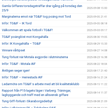
Gamla Giffares torsdagsträffar drar igång på torsdag den
2025-09-08 15:00
25/9
Marginalerna emot när TG&IF tog poäng mot Tord
2025-09-05 21:41
Inför: TG&IF – IK Tord
2025-09-05 08:18
Välkommen att spela fotboll i TG&IF!
2025-09-03 09:17
TG&IF poänglöst mot Kongahälla
2025-08-30 19:05
Inför: IK Kongahälla – TG&IF
2025-08-29 15:33
Vinnare vårtipset
2025-08-27 14:08
Tung förlust när Motala avgjorde i slutminuterna
2025-08-23 16:38
Inför: TG&IF - Motala AIF
2025-08-22 18:04
Äntligen seger igen!
2025-08-17 21:40
Inför: TG&IF – Herrestads AIF
2025-08-16 21:24
Ledarmöte om TG&IF:s arbete med att bli kvalitetsklubb
2025-08-15 11:22
Rapport från P15-lagets läger i Varberg: Träningar,
2025-08-14 11:37
lagbyggande och träff med en allsvensk giffare
Tung Giff-förlust i Skaraborgsderbyt
2025-08-08 21:09
Inför: Lidköpings FK – Tidaholms G&IF