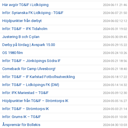
Här avgör TG&IF i Lidköping
2024-06-11 21:46
Inför: Syrianska FK Lidköping - TG&IF
2024-06-07 21:50
Höjdpunkter från derbyt
2024-06-02 12:12
Inför: TG&IF – IFK Tidaholm
2024-05-31 19:02
Justering B och C-plan
2024-05-30 09:45
Derby på lördag | Avspark 15.00
2024-05-29 15:22
OS 1980 film
2024-05-24 10:26
Inför: TG&IF – Jönköpings Södra IF
2024-05-21 18:56
Comeback för Camp Ulvesborg!
2024-05-21 18:40
Inför: TG&IF – IF Karlstad Fotbollsutveckling
2024-05-18 17:22
Inför: TG&IF – Lidköpings FK (DM)
2024-05-14 14:32
Inför: IFK Mariestad – TG&IF
2024-05-09 12:30
Höjdpunkter från TG&IF – Strömtorps IK
2024-05-05 16:27
Inför: TG&IF – Strömtorps IK
2024-05-03 21:14
Inför: Grums IK – TG&IF
2024-05-01 10:00
Årspremiär för Bollekis
2024-04-30 10:03