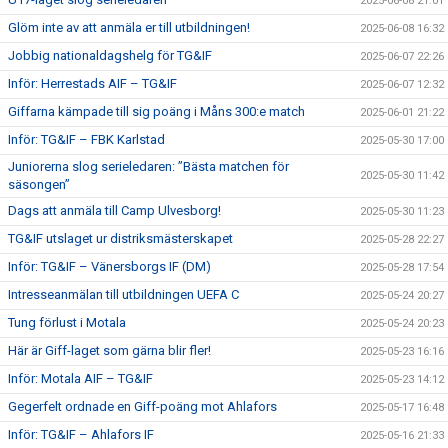
2025-06-08 21:01
Glöm inte av att anmäla er till utbildningen!
2025-06-08 16:32
Jobbig nationaldagshelg för TG&IF
2025-06-07 22:26
Inför: Herrestads AIF – TG&IF
2025-06-07 12:32
Giffarna kämpade till sig poäng i Måns 300:e match
2025-06-01 21:22
Inför: TG&IF – FBK Karlstad
2025-05-30 17:00
Juniorerna slog serieledaren: ”Bästa matchen för
2025-05-30 11:42
säsongen”
Dags att anmäla till Camp Ulvesborg!
2025-05-30 11:23
TG&IF utslaget ur distriksmästerskapet
2025-05-28 22:27
Inför: TG&IF – Vänersborgs IF (DM)
2025-05-28 17:54
Intresseanmälan till utbildningen UEFA C
2025-05-24 20:27
Tung förlust i Motala
2025-05-24 20:23
Här är Giff-laget som gärna blir fler!
2025-05-23 16:16
Inför: Motala AIF – TG&IF
2025-05-23 14:12
Gegerfelt ordnade en Giff-poäng mot Ahlafors
2025-05-17 16:48
Inför: TG&IF – Ahlafors IF
2025-05-16 21:33