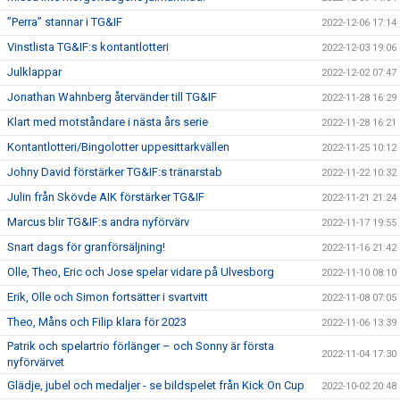
”Perra” stannar i TG&IF
2022-12-06 17:14
Vinstlista TG&IF:s kontantlotteri
2022-12-03 19:06
Julklappar
2022-12-02 07:47
Jonathan Wahnberg återvänder till TG&IF
2022-11-28 16:29
Klart med motståndare i nästa års serie
2022-11-28 16:21
Kontantlotteri/Bingolotter uppesittarkvällen
2022-11-25 10:12
Johny David förstärker TG&IF:s tränarstab
2022-11-22 10:32
Julin från Skövde AIK förstärker TG&IF
2022-11-21 21:24
Marcus blir TG&IF:s andra nyförvärv
2022-11-17 19:55
Snart dags för granförsäljning!
2022-11-16 21:42
Olle, Theo, Eric och Jose spelar vidare på Ulvesborg
2022-11-10 08:10
Erik, Olle och Simon fortsätter i svartvitt
2022-11-08 07:05
Theo, Måns och Filip klara för 2023
2022-11-06 13:39
Patrik och spelartrio förlänger – och Sonny är första
2022-11-04 17:30
nyförvärvet
Glädje, jubel och medaljer - se bildspelet från Kick On Cup
2022-10-02 20:48