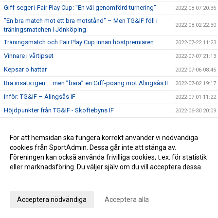
Giff-seger i Fair Play Cup: ”En väl genomförd turnering”
2022-08-07 20:36
”En bra match mot ett bra motstånd” – Men TG&IF föll i
2022-08-02 22:30
träningsmatchen i Jönköping
Träningsmatch och Fair Play Cup innan höstpremiären
2022-07-22 11:23
Vinnare i vårtipset
2022-07-07 21:13
Kepsar o hattar
2022-07-06 08:45
Bra insats igen – men ”bara” en Giff-poäng mot Alingsås IF
2022-07-02 19:17
Inför: TG&IF – Alingsås IF
2022-07-01 11:22
Höjdpunkter från TG&IF - Skoftebyns IF
2022-06-30 20:09
"En av våra bättre prestationer" - tre Giff-poäng mot
2022-06-29 22:19
Skoftebyn
För att hemsidan ska fungera korrekt använder vi nödvändiga
Inför: TG&IF – Skoftebyns IF
2022-06-29 17:18
cookies från SportAdmin. Dessa går inte att stänga av.
Föreningen kan också använda frivilliga cookies, t.ex. för statistik
Chanser och spelövertag - men bara en poäng
2022-06-23 22:01
eller marknadsföring. Du väljer själv om du vill acceptera dessa.
Inför: TG&IF – Holmalunds IF
2022-06-23 13:22
Anpassa dina val
Bra start för TG&IF:s U-lag
2022-06-20 11:19
Acceptera nödvändiga
Acceptera alla
Höjdpunkter från Brålanda IF – TG&IF
2022-06-19 14:47
Drömstart i Brålanda – TG&IF tog tredje raka: ”Vi
2022-06-18 16:55