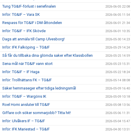
Tung TG&IF-förlust i seriefinalen
2026-06-05 22:08
Inför: TG&IF – Vara SK
2026-06-05 11:54
Respass för TG&IF i DM-åttondelen
2026-06-01 21:34
Inför: TG&IF – IFK Skövde
2026-06-01 10:35
Dags att anmäla till Camp Ulvesborg!
2026-05-30 14:23
Inför: IFK Falköping – TG&IF
2026-05-29 14:24
Så får du tillbaka dina glömda saker efter Klassbollen
2026-05-25 14:59
Sena mål när TG&IF vann stort
2026-05-23 15:31
Inför: TG&IF – IF Haga
2026-05-22 18:24
Inför: Trollhättans FK – TG&IF
2026-05-14 08:08
Säker hemmaseger efter tidiga ledningsmål
2026-05-09 16:40
Inför: TG&IF – Wargöns IK
2026-05-09 10:18
Roel Homi ansluter till TG&IF
2026-05-08 13:56
Giffare och söker sommarjobb? Titta hit!
2026-05-06 11:31
Inför: Ulvåkers IF – TG&IF
2026-05-04 15:47
Inför: IFK Mariestad – TG&IF
2026-04-30 13:51