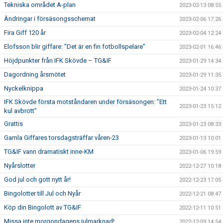
Tekniska området A-plan
2023-02-13 08:55
Ändringar i försäsongsschemat
2023-02-06 17:26
Fira Giff 120 år
2023-02-04 12:24
Elofsson blir giffare: ”Det är en fin fotbollspelare”
2023-02-01 16:46
Höjdpunkter från IFK Skövde – TG&IF
2023-01-29 14:34
Dagordning årsmötet
2023-01-29 11:35
Nyckelknippa
2023-01-24 10:37
IFK Skövde första motståndaren under försäsongen: ”Ett
2023-01-23 15:12
kul avbrott”
Grattis
2023-01-23 08:33
Gamla Giffares torsdagsträffar våren-23
2023-01-13 10:01
TG&IF vann dramatiskt inne-KM
2023-01-06 19:59
Nyårslotter
2022-12-27 10:18
God jul och gott nytt år!
2022-12-23 17:05
Bingolotter till Jul och Nyår
2022-12-21 08:47
Köp din Bingolott av TG&IF
2022-12-11 10:51
Missa inte morgondagens julmarknad!
2022-12-09 14:54