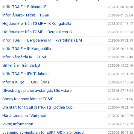
Inför: TG&IF – Brålanda IF
2023-09-08 07:30
Inför: Åsarp-Trädet – TG&IF
2023-09-01 22:04
Höjdpunkter från TG&IF – IK Kongahälla
2023-09-01 16:17
Höjdpunkter från TG&IF – Bergkullens IK
2023-09-01 16:13
Inför: TG&IF – Bergdalens IK – kvartsfinal i DM
2023-08-29 21:59
Inför: TG&IF – IK Kongahälla
2023-08-26 13:26
Inför: Vårgårda IK – TG&IF
2023-08-19 12:43
Giff-målen från derbyt
2023-08-13 22:10
Inför: TG&IF – IFK Tidaholm
2023-08-12 11:19
Inför: IFK Hjo – TG&IF (DM)
2023-08-07 13:54
Ulvesborgs planer avstängda tills vidare
2023-08-07 13:04
Sonny Karlsson lämnar TG&IF
2023-07-31 11:06
Bra start för TG&IF:s P16-lag i Gothia Cup
2023-07-18 21:14
Här är vinnarna i Vårtipset
2023-07-10 10:29
Viktig information
2023-07-07 12:12
Justering av vinstplan för ESK/TG&IF:s bilbingo
2023-06-30 18:32