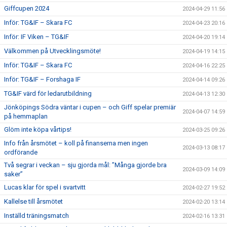
Giffcupen 2024
2024-04-29 11:56
Inför: TG&IF – Skara FC
2024-04-23 20:16
Inför: IF Viken – TG&IF
2024-04-20 19:14
Välkommen på Utvecklingsmöte!
2024-04-19 14:15
Inför: TG&IF – Skara FC
2024-04-16 22:25
Inför: TG&IF – Forshaga IF
2024-04-14 09:26
TG&IF värd för ledarutbildning
2024-04-13 12:30
Jönköpings Södra väntar i cupen – och Giff spelar premiär
2024-04-07 14:59
på hemmaplan
Glöm inte köpa vårtips!
2024-03-25 09:26
Info från årsmötet – koll på finanserna men ingen
2024-03-13 08:17
ordförande
Två segrar i veckan – sju gjorda mål: ”Många gjorde bra
2024-03-09 14:09
saker”
Lucas klar för spel i svartvitt
2024-02-27 19:52
Kallelse till årsmötet
2024-02-20 13:14
Inställd träningsmatch
2024-02-16 13:31