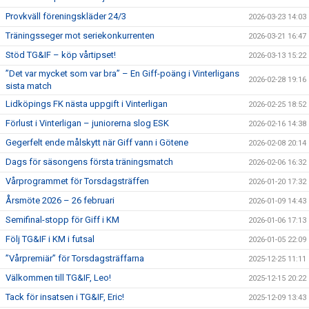
Provkväll föreningskläder 24/3
2026-03-23 14:03
Träningsseger mot seriekonkurrenten
2026-03-21 16:47
Stöd TG&IF – köp vårtipset!
2026-03-13 15:22
”Det var mycket som var bra” – En Giff-poäng i Vinterligans
2026-02-28 19:16
sista match
Lidköpings FK nästa uppgift i Vinterligan
2026-02-25 18:52
Förlust i Vinterligan – juniorerna slog ESK
2026-02-16 14:38
Gegerfelt ende målskytt när Giff vann i Götene
2026-02-08 20:14
Dags för säsongens första träningsmatch
2026-02-06 16:32
Vårprogrammet för Torsdagsträffen
2026-01-20 17:32
Årsmöte 2026 – 26 februari
2026-01-09 14:43
Semifinal-stopp för Giff i KM
2026-01-06 17:13
Följ TG&IF i KM i futsal
2026-01-05 22:09
”Vårpremiär” för Torsdagsträffarna
2025-12-25 11:11
Välkommen till TG&IF, Leo!
2025-12-15 20:22
Tack för insatsen i TG&IF, Eric!
2025-12-09 13:43