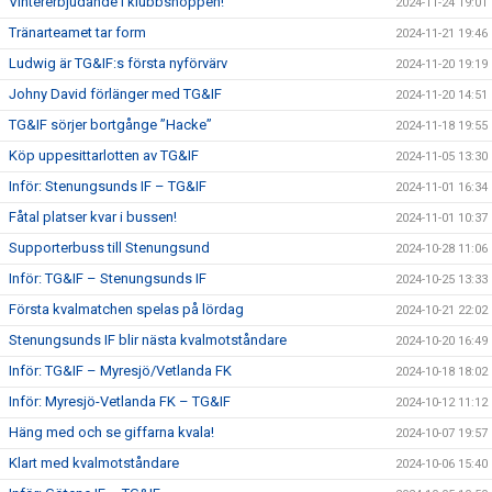
Vintererbjudande i klubbshoppen!
2024-11-24 19:01
Tränarteamet tar form
2024-11-21 19:46
Ludwig är TG&IF:s första nyförvärv
2024-11-20 19:19
Johny David förlänger med TG&IF
2024-11-20 14:51
TG&IF sörjer bortgånge ”Hacke”
2024-11-18 19:55
Köp uppesittarlotten av TG&IF
2024-11-05 13:30
Inför: Stenungsunds IF – TG&IF
2024-11-01 16:34
Fåtal platser kvar i bussen!
2024-11-01 10:37
Supporterbuss till Stenungsund
2024-10-28 11:06
Inför: TG&IF – Stenungsunds IF
2024-10-25 13:33
Första kvalmatchen spelas på lördag
2024-10-21 22:02
Stenungsunds IF blir nästa kvalmotståndare
2024-10-20 16:49
Inför: TG&IF – Myresjö/Vetlanda FK
2024-10-18 18:02
Inför: Myresjö-Vetlanda FK – TG&IF
2024-10-12 11:12
Häng med och se giffarna kvala!
2024-10-07 19:57
Klart med kvalmotståndare
2024-10-06 15:40