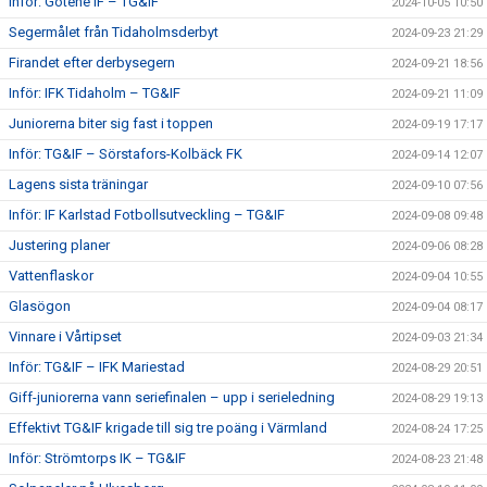
Inför: Götene IF – TG&IF
2024-10-05 10:50
Segermålet från Tidaholmsderbyt
2024-09-23 21:29
Firandet efter derbysegern
2024-09-21 18:56
Inför: IFK Tidaholm – TG&IF
2024-09-21 11:09
Juniorerna biter sig fast i toppen
2024-09-19 17:17
Inför: TG&IF – Sörstafors-Kolbäck FK
2024-09-14 12:07
Lagens sista träningar
2024-09-10 07:56
Inför: IF Karlstad Fotbollsutveckling – TG&IF
2024-09-08 09:48
Justering planer
2024-09-06 08:28
Vattenflaskor
2024-09-04 10:55
Glasögon
2024-09-04 08:17
Vinnare i Vårtipset
2024-09-03 21:34
Inför: TG&IF – IFK Mariestad
2024-08-29 20:51
Giff-juniorerna vann seriefinalen – upp i serieledning
2024-08-29 19:13
Effektivt TG&IF krigade till sig tre poäng i Värmland
2024-08-24 17:25
Inför: Strömtorps IK – TG&IF
2024-08-23 21:48