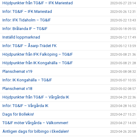
Höjdpunkter från TG&IF – IFK Mariestad
2023-05-27 23:14
Inför: TG&IF – IFK Mariestad
2023-05-26 12:31
Inför: IFK Tidaholm – TG&IF
2023-05-22 13:43
Inför: Brålanda IF – TG&IF
2023-05-18 09:55
Inställd loppmarknad
2023-05-12 17:49
Inför: TG&IF – Åsarp-Trädet FK
2023-05-12 13:59
Höjdpunkter från IFK Falköping – TG&IF
2023-05-08 21:36
Höjdpunkter från IK Kongahälla – TG&IF
2023-05-08 21:28
Planschemat v19
2023-05-08 08:32
Inför: IK Kongahälla – TG&IF
2023-05-07 10:55
Planschemat v18
2023-05-02 08:57
Höjdpunkter från TG&IF – Vårgårda IK
2023-04-29 22:36
Inför: TG&IF – Vårgårda IK
2023-04-28 16:52
Dags för Bollekis!
2023-04-27 15:21
TG&IF möter Vårgårda – Välkommen!
2023-04-27 14:09
Äntligen dags för bilbingo i Ekedalen!
2023-04-26 20:58