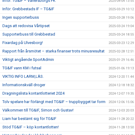
Inför: TG&IF – Vänersborgs FK
2025-04-04 13:55
Inför: Grebbestads IF – TG&IF
2025-03-29 10:12
Ingen supporterbuss
2025-03-28 19:06
Dags att redovisa Vårtipset
2025-03-24 19:04
Supporterbuss till Grebbestad
2025-03-24 18:55
Fixardag på Ulvesborg!
2025-03-23 12:29
Rapport från årsmötet – starka finanser trots minusresultat
2025-02-28 12:51
Viktigt angående SportAdmin
2025-01-29 16:46
TG&IF vann KM i futsal
2025-01-06 19:13
VIKTIG INFO LARM,LÄS.
2024-12-20 11:44
Informationskväll droger
2024-12-18 18:32
Dragningslista kontantlotteriet 2024
2024-12-07 19:35
Tolv spelare har förlängt med TG&IF – truppbygget tar form
2024-12-06 15:06
Välkommen till TG&IF, Simon och Gustav!
2024-12-03 20:03
Liam har bestämt sig för TG&IF
2024-11-28 20:22
Stöd TG&IF – köp kontantlotten!
2024-11-28 13:50