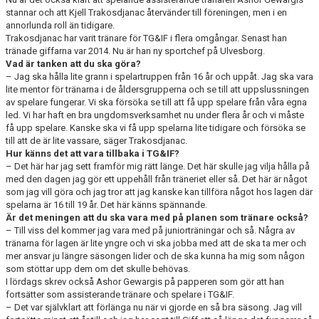
stannar och att Kjell Trakosdjanac återvänder till föreningen, men i en
annorlunda roll än tidigare.
Trakosdjanac har varit tränare för TG&IF i flera omgångar. Senast han
tränade giffarna var 2014. Nu är han ny sportchef på Ulvesborg.
Vad är tanken att du ska göra?
– Jag ska hålla lite grann i spelartruppen från 16 år och uppåt. Jag ska vara
lite mentor för tränarna i de åldersgrupperna och se till att uppslussningen
av spelare fungerar. Vi ska försöka se till att få upp spelare från våra egna
led. Vi har haft en bra ungdomsverksamhet nu under flera år och vi måste
få upp spelare. Kanske ska vi få upp spelarna lite tidigare och försöka se
till att de är lite vassare, säger Trakosdjanac.
Hur känns det att vara tillbaka i TG&IF?
– Det här har jag sett framför mig rätt länge. Det här skulle jag vilja hålla på
med den dagen jag gör ett uppehåll från träneriet eller så. Det här är något
som jag vill göra och jag tror att jag kanske kan tillföra något hos lagen där
spelarna är 16 till 19 år. Det här känns spännande.
Är det meningen att du ska vara med på planen som tränare också?
– Till viss del kommer jag vara med på juniorträningar och så. Några av
tränarna för lagen är lite yngre och vi ska jobba med att de ska ta mer och
mer ansvar ju längre säsongen lider och de ska kunna ha mig som någon
som stöttar upp dem om det skulle behövas.
I lördags skrev också Ashor Gewargis på papperen som gör att han
fortsätter som assisterande tränare och spelare i TG&IF.
– Det var självklart att förlänga nu när vi gjorde en så bra säsong. Jag vill