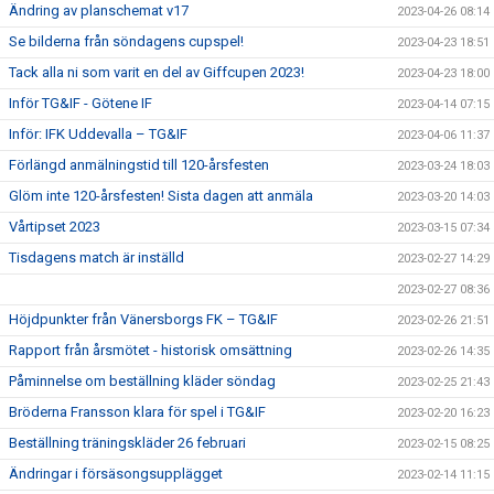
Ändring av planschemat v17
2023-04-26 08:14
Se bilderna från söndagens cupspel!
2023-04-23 18:51
Tack alla ni som varit en del av Giffcupen 2023!
2023-04-23 18:00
Inför TG&IF - Götene IF
2023-04-14 07:15
Inför: IFK Uddevalla – TG&IF
2023-04-06 11:37
Förlängd anmälningstid till 120-årsfesten
2023-03-24 18:03
Glöm inte 120-årsfesten! Sista dagen att anmäla
2023-03-20 14:03
Vårtipset 2023
2023-03-15 07:34
Tisdagens match är inställd
2023-02-27 14:29
2023-02-27 08:36
Höjdpunkter från Vänersborgs FK – TG&IF
2023-02-26 21:51
Rapport från årsmötet - historisk omsättning
2023-02-26 14:35
Påminnelse om beställning kläder söndag
2023-02-25 21:43
Bröderna Fransson klara för spel i TG&IF
2023-02-20 16:23
Beställning träningskläder 26 februari
2023-02-15 08:25
Ändringar i försäsongsupplägget
2023-02-14 11:15