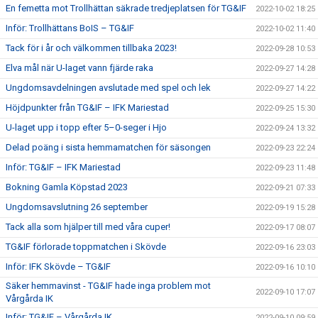
En femetta mot Trollhättan säkrade tredjeplatsen för TG&IF
2022-10-02 18:25
Inför: Trollhättans BoIS – TG&IF
2022-10-02 11:40
Tack för i år och välkommen tillbaka 2023!
2022-09-28 10:53
Elva mål när U-laget vann fjärde raka
2022-09-27 14:28
Ungdomsavdelningen avslutade med spel och lek
2022-09-27 14:22
Höjdpunkter från TG&IF – IFK Mariestad
2022-09-25 15:30
U-laget upp i topp efter 5–0-seger i Hjo
2022-09-24 13:32
Delad poäng i sista hemmamatchen för säsongen
2022-09-23 22:24
Inför: TG&IF – IFK Mariestad
2022-09-23 11:48
Bokning Gamla Köpstad 2023
2022-09-21 07:33
Ungdomsavslutning 26 september
2022-09-19 15:28
Tack alla som hjälper till med våra cuper!
2022-09-17 08:07
TG&IF förlorade toppmatchen i Skövde
2022-09-16 23:03
Inför: IFK Skövde – TG&IF
2022-09-16 10:10
Säker hemmavinst - TG&IF hade inga problem mot
2022-09-10 17:07
Vårgårda IK
Inför: TG&IF – Vårgårda IK
2022-09-10 09:59