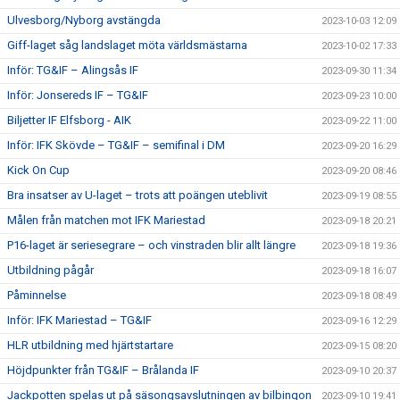
Ulvesborg/Nyborg avstängda
2023-10-03 12:09
Giff-laget såg landslaget möta världsmästarna
2023-10-02 17:33
Inför: TG&IF – Alingsås IF
2023-09-30 11:34
Inför: Jonsereds IF – TG&IF
2023-09-23 10:00
Biljetter IF Elfsborg - AIK
2023-09-22 11:00
Inför: IFK Skövde – TG&IF – semifinal i DM
2023-09-20 16:29
Kick On Cup
2023-09-20 08:46
Bra insatser av U-laget – trots att poängen uteblivit
2023-09-19 08:55
Målen från matchen mot IFK Mariestad
2023-09-18 20:21
P16-laget är seriesegrare – och vinstraden blir allt längre
2023-09-18 19:36
Utbildning pågår
2023-09-18 16:07
Påminnelse
2023-09-18 08:49
Inför: IFK Mariestad – TG&IF
2023-09-16 12:29
HLR utbildning med hjärtstartare
2023-09-15 08:20
Höjdpunkter från TG&IF – Brålanda IF
2023-09-10 20:37
Jackpotten spelas ut på säsongsavslutningen av bilbingon
2023-09-10 19:41