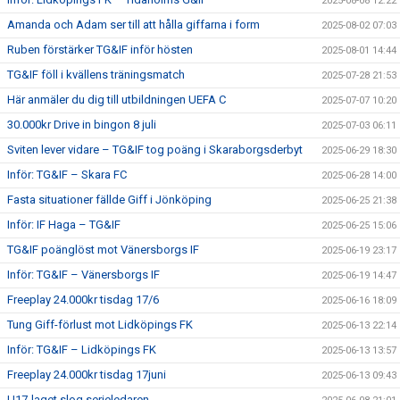
2025-08-08 12:22
Amanda och Adam ser till att hålla giffarna i form
2025-08-02 07:03
Ruben förstärker TG&IF inför hösten
2025-08-01 14:44
TG&IF föll i kvällens träningsmatch
2025-07-28 21:53
Här anmäler du dig till utbildningen UEFA C
2025-07-07 10:20
30.000kr Drive in bingon 8 juli
2025-07-03 06:11
Sviten lever vidare – TG&IF tog poäng i Skaraborgsderbyt
2025-06-29 18:30
Inför: TG&IF – Skara FC
2025-06-28 14:00
Fasta situationer fällde Giff i Jönköping
2025-06-25 21:38
Inför: IF Haga – TG&IF
2025-06-25 15:06
TG&IF poänglöst mot Vänersborgs IF
2025-06-19 23:17
Inför: TG&IF – Vänersborgs IF
2025-06-19 14:47
Freeplay 24.000kr tisdag 17/6
2025-06-16 18:09
Tung Giff-förlust mot Lidköpings FK
2025-06-13 22:14
Inför: TG&IF – Lidköpings FK
2025-06-13 13:57
Freeplay 24.000kr tisdag 17juni
2025-06-13 09:43
U17-laget slog serieledaren