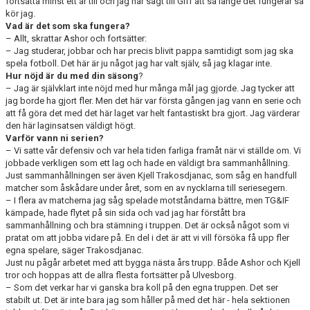
fortsätta minst ett år till och jag har sagt till Giff att så länge det fungerar så
kör jag.
Vad är det som ska fungera?
– Allt, skrattar Ashor och fortsätter:
– Jag studerar, jobbar och har precis blivit pappa samtidigt som jag ska
spela fotboll. Det här är ju något jag har valt själv, så jag klagar inte.
Hur nöjd är du med din säsong
?
– Jag är självklart inte nöjd med hur många mål jag gjorde. Jag tycker att
jag borde ha gjort fler. Men det här var första gången jag vann en serie och
att få göra det med det här laget var helt fantastiskt bra gjort. Jag värderar
den här laginsatsen väldigt högt.
Varför vann ni serien?
– Vi satte vår defensiv och var hela tiden farliga framåt när vi ställde om. Vi
jobbade verkligen som ett lag och hade en väldigt bra sammanhållning.
Just sammanhållningen ser även Kjell Trakosdjanac, som såg en handfull
matcher som åskådare under året, som en av nycklarna till seriesegern.
– I flera av matcherna jag såg spelade motståndarna bättre, men TG&IF
kämpade, hade flytet på sin sida och vad jag har förstått bra
sammanhållning och bra stämning i truppen. Det är också något som vi
pratat om att jobba vidare på. En del i det är att vi vill försöka få upp fler
egna spelare, säger Trakosdjanac.
Just nu pågår arbetet med att bygga nästa års trupp. Både Ashor och Kjell
tror och hoppas att de allra flesta fortsätter på Ulvesborg.
– Som det verkar har vi ganska bra koll på den egna truppen. Det ser
stabilt ut. Det är inte bara jag som håller på med det här - hela sektionen