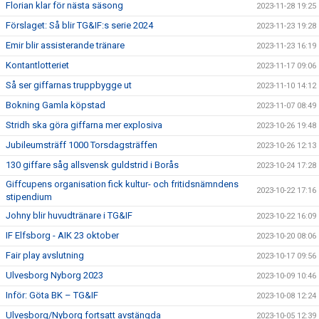
Florian klar för nästa säsong
2023-11-28 19:25
Förslaget: Så blir TG&IF:s serie 2024
2023-11-23 19:28
Emir blir assisterande tränare
2023-11-23 16:19
Kontantlotteriet
2023-11-17 09:06
Så ser giffarnas truppbygge ut
2023-11-10 14:12
Bokning Gamla köpstad
2023-11-07 08:49
Stridh ska göra giffarna mer explosiva
2023-10-26 19:48
Jubileumsträff 1000 Torsdagsträffen
2023-10-26 12:13
130 giffare såg allsvensk guldstrid i Borås
2023-10-24 17:28
Giffcupens organisation fick kultur- och fritidsnämndens
2023-10-22 17:16
stipendium
Johny blir huvudtränare i TG&IF
2023-10-22 16:09
IF Elfsborg - AIK 23 oktober
2023-10-20 08:06
Fair play avslutning
2023-10-17 09:56
Ulvesborg Nyborg 2023
2023-10-09 10:46
Inför: Göta BK – TG&IF
2023-10-08 12:24
Ulvesborg/Nyborg fortsatt avstängda
2023-10-05 12:39