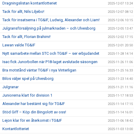
Dragningslistan kontantlotteriet
2025-12-07 13:24
Tack för allt, Nils Liljebo!
2025-12-07 08:12
Tack för insatserna i TG&IF, Ludwig, Alexander och Liam!
2025-12-06 10:15
Julgransförsäljning på julmarknaden – och Ulvesborg
2025-12-05 13:47
Tack för allt, Florian Brahimi!
2025-12-02 17:15
Lawan valde TG&IF
2025-12-01 20:50
Nytt samarbete mellan STC och TG&IF – ser erbjudandet
2025-11-28 14:14
Isac fick Junorbollen när P18-laget avslutade säsongen
2025-11-26 11:06
Bra motstånd väntar TG&IF i nya Vinterligan
2025-11-25 16:33
Bilos väljer spel på Ulvesborg
2025-11-23 14:40
Julgranar
2025-11-21 11:16
Juniorerna klart för division 1
2025-11-17 18:53
Alexander har bestämt sig för TG&IF
2025-11-14 17:15
Stöd Giff – Köp din Bingolott av oss!
2025-11-14 16:01
Lejon klar för en återkomst i TG&IF
2025-11-06 18:42
Kontantlotteriet
2025-11-03 13:00