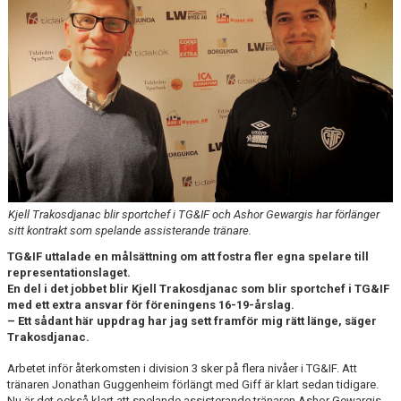
CUPER ARBETSBESKRIVNING
PLANSCHEMA
Kjell Trakosdjanac blir sportchef i TG&IF och Ashor Gewargis har förlänger
sitt kontrakt som spelande assisterande tränare.
TG&IF uttalade en målsättning om att fostra fler egna spelare till
representationslaget.
En del i det jobbet blir Kjell Trakosdjanac som blir sportchef i TG&IF
med ett extra ansvar för föreningens 16-19-årslag.
– Ett sådant här uppdrag har jag sett framför mig rätt länge, säger
Trakosdjanac.
Arbetet inför återkomsten i division 3 sker på flera nivåer i TG&IF. Att
tränaren Jonathan Guggenheim förlängt med Giff är klart sedan tidigare.
Nu är det också klart att spelande assisterande tränaren Ashor Gewargis