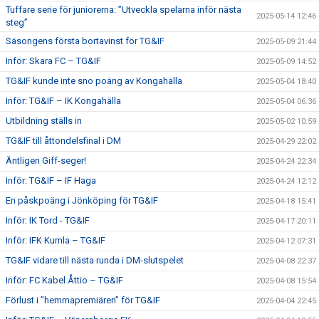
Tuffare serie för juniorerna: ”Utveckla spelarna inför nästa
2025-05-14 12:46
steg”
Säsongens första bortavinst för TG&IF
2025-05-09 21:44
Inför: Skara FC – TG&IF
2025-05-09 14:52
TG&IF kunde inte sno poäng av Kongahälla
2025-05-04 18:40
Inför: TG&IF – IK Kongahälla
2025-05-04 06:36
Utbildning ställs in
2025-05-02 10:59
TG&IF till åttondelsfinal i DM
2025-04-29 22:02
Äntligen Giff-seger!
2025-04-24 22:34
Inför: TG&IF – IF Haga
2025-04-24 12:12
En påskpoäng i Jönköping för TG&IF
2025-04-18 15:41
Inför: IK Tord - TG&IF
2025-04-17 20:11
Inför: IFK Kumla – TG&IF
2025-04-12 07:31
TG&IF vidare till nästa runda i DM-slutspelet
2025-04-08 22:37
Inför: FC Kabel Åttio – TG&IF
2025-04-08 15:54
Förlust i ”hemmapremiären” för TG&IF
2025-04-04 22:45