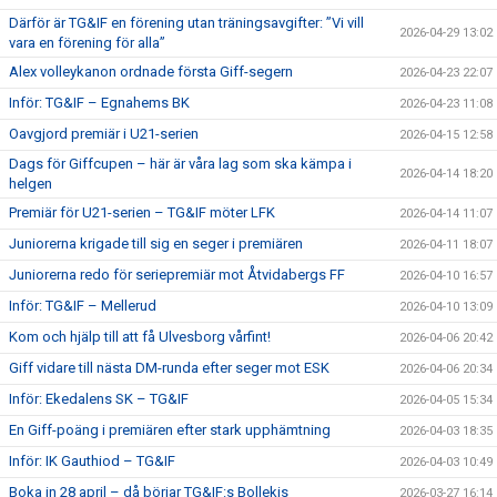
Därför är TG&IF en förening utan träningsavgifter: ”Vi vill
2026-04-29 13:02
vara en förening för alla”
Alex volleykanon ordnade första Giff-segern
2026-04-23 22:07
Inför: TG&IF – Egnahems BK
2026-04-23 11:08
Oavgjord premiär i U21-serien
2026-04-15 12:58
Dags för Giffcupen – här är våra lag som ska kämpa i
2026-04-14 18:20
helgen
Premiär för U21-serien – TG&IF möter LFK
2026-04-14 11:07
Juniorerna krigade till sig en seger i premiären
2026-04-11 18:07
Juniorerna redo för seriepremiär mot Åtvidabergs FF
2026-04-10 16:57
Inför: TG&IF – Mellerud
2026-04-10 13:09
Kom och hjälp till att få Ulvesborg vårfint!
2026-04-06 20:42
Giff vidare till nästa DM-runda efter seger mot ESK
2026-04-06 20:34
Inför: Ekedalens SK – TG&IF
2026-04-05 15:34
En Giff-poäng i premiären efter stark upphämtning
2026-04-03 18:35
Inför: IK Gauthiod – TG&IF
2026-04-03 10:49
Boka in 28 april – då börjar TG&IF:s Bollekis
2026-03-27 16:14