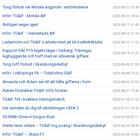
Tung förlust när Motala avgjorde i slutminuterna
2025-08-23 16:38
Inför: TG&IF - Motala AIF
2025-08-22 18:04
Äntligen seger igen!
2025-08-17 21:40
Inför: TG&IF – Herrestads AIF
2025-08-16 21:24
Ledarmöte om TG&IF:s arbete med att bli kvalitetsklubb
2025-08-15 11:22
Rapport från P15-lagets läger i Varberg: Träningar,
2025-08-14 11:37
lagbyggande och träff med en allsvensk giffare
Tung Giff-förlust i Skaraborgsderbyt
2025-08-08 21:09
Inför: Lidköpings FK – Tidaholms G&IF
2025-08-08 12:22
Amanda och Adam ser till att hålla giffarna i form
2025-08-02 07:03
Ruben förstärker TG&IF inför hösten
2025-08-01 14:44
TG&IF föll i kvällens träningsmatch
2025-07-28 21:53
Här anmäler du dig till utbildningen UEFA C
2025-07-07 10:20
30.000kr Drive in bingon 8 juli
2025-07-03 06:11
Sviten lever vidare – TG&IF tog poäng i Skaraborgsderbyt
2025-06-29 18:30
Inför: TG&IF – Skara FC
2025-06-28 14:00