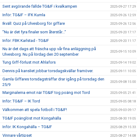
Sent avgörande fällde TG&IF i kvalkampen
2025-09-27 17:29
Inför: TG&IF – IFK Kumla
2025-09-26 12:59
Ikväll: Quiz på Ulvesborg för giffare
2025-09-26 12:56
”Nu är det fyra finaler som återstår...”
2025-09-20 17:17
Inför: FBK Karlstad - TG&IF
2025-09-20 11:17
Nu är det dags att fräscha upp vår fina anläggning på
2025-09-15 10:09
Ulvesborg. Nu på lördag den 20 september
Tung Giff-förlust mot Ahlafors
2025-09-14 19:02
Dennis på kansliet jobbar torsdagskvällar framöver.
2025-09-11 10:05
Gamla Giffares torsdagsträffar drar igång på torsdag den
2025-09-08 15:00
25/9
Marginalerna emot när TG&IF tog poäng mot Tord
2025-09-05 21:41
Inför: TG&IF – IK Tord
2025-09-05 08:18
Välkommen att spela fotboll i TG&IF!
2025-09-03 09:17
TG&IF poänglöst mot Kongahälla
2025-08-30 19:05
Inför: IK Kongahälla – TG&IF
2025-08-29 15:33
Vinnare vårtipset
2025-08-27 14:08