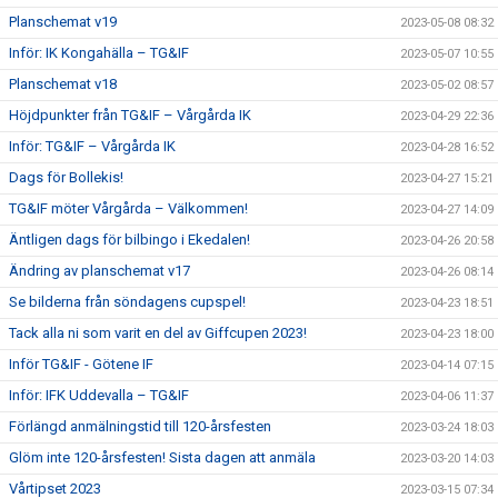
Planschemat v19
2023-05-08 08:32
Inför: IK Kongahälla – TG&IF
2023-05-07 10:55
Planschemat v18
2023-05-02 08:57
Höjdpunkter från TG&IF – Vårgårda IK
2023-04-29 22:36
Inför: TG&IF – Vårgårda IK
2023-04-28 16:52
Dags för Bollekis!
2023-04-27 15:21
TG&IF möter Vårgårda – Välkommen!
2023-04-27 14:09
Äntligen dags för bilbingo i Ekedalen!
2023-04-26 20:58
Ändring av planschemat v17
2023-04-26 08:14
Se bilderna från söndagens cupspel!
2023-04-23 18:51
Tack alla ni som varit en del av Giffcupen 2023!
2023-04-23 18:00
Inför TG&IF - Götene IF
2023-04-14 07:15
Inför: IFK Uddevalla – TG&IF
2023-04-06 11:37
Förlängd anmälningstid till 120-årsfesten
2023-03-24 18:03
Glöm inte 120-årsfesten! Sista dagen att anmäla
2023-03-20 14:03
Vårtipset 2023
2023-03-15 07:34