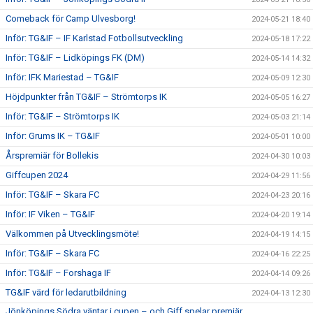
Comeback för Camp Ulvesborg!
2024-05-21 18:40
Inför: TG&IF – IF Karlstad Fotbollsutveckling
2024-05-18 17:22
Inför: TG&IF – Lidköpings FK (DM)
2024-05-14 14:32
Inför: IFK Mariestad – TG&IF
2024-05-09 12:30
Höjdpunkter från TG&IF – Strömtorps IK
2024-05-05 16:27
Inför: TG&IF – Strömtorps IK
2024-05-03 21:14
Inför: Grums IK – TG&IF
2024-05-01 10:00
Årspremiär för Bollekis
2024-04-30 10:03
Giffcupen 2024
2024-04-29 11:56
Inför: TG&IF – Skara FC
2024-04-23 20:16
Inför: IF Viken – TG&IF
2024-04-20 19:14
Välkommen på Utvecklingsmöte!
2024-04-19 14:15
Inför: TG&IF – Skara FC
2024-04-16 22:25
Inför: TG&IF – Forshaga IF
2024-04-14 09:26
TG&IF värd för ledarutbildning
2024-04-13 12:30
Jönköpings Södra väntar i cupen – och Giff spelar premiär