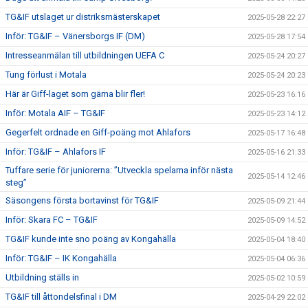
TG&IF utslaget ur distriksmästerskapet
2025-05-28 22:27
Inför: TG&IF – Vänersborgs IF (DM)
2025-05-28 17:54
Intresseanmälan till utbildningen UEFA C
2025-05-24 20:27
Tung förlust i Motala
2025-05-24 20:23
Här är Giff-laget som gärna blir fler!
2025-05-23 16:16
Inför: Motala AIF – TG&IF
2025-05-23 14:12
Gegerfelt ordnade en Giff-poäng mot Ahlafors
2025-05-17 16:48
Inför: TG&IF – Ahlafors IF
2025-05-16 21:33
Tuffare serie för juniorerna: ”Utveckla spelarna inför nästa
2025-05-14 12:46
steg”
Säsongens första bortavinst för TG&IF
2025-05-09 21:44
Inför: Skara FC – TG&IF
2025-05-09 14:52
TG&IF kunde inte sno poäng av Kongahälla
2025-05-04 18:40
Inför: TG&IF – IK Kongahälla
2025-05-04 06:36
Utbildning ställs in
2025-05-02 10:59
TG&IF till åttondelsfinal i DM
2025-04-29 22:02