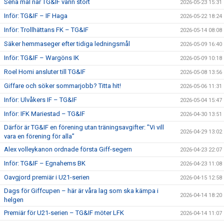
Sena mål när TG&IF vann stort
2026-05-23 15:31
Inför: TG&IF – IF Haga
2026-05-22 18:24
Inför: Trollhättans FK – TG&IF
2026-05-14 08:08
Säker hemmaseger efter tidiga ledningsmål
2026-05-09 16:40
Inför: TG&IF – Wargöns IK
2026-05-09 10:18
Roel Homi ansluter till TG&IF
2026-05-08 13:56
Giffare och söker sommarjobb? Titta hit!
2026-05-06 11:31
Inför: Ulvåkers IF – TG&IF
2026-05-04 15:47
Inför: IFK Mariestad – TG&IF
2026-04-30 13:51
Därför är TG&IF en förening utan träningsavgifter: ”Vi vill
2026-04-29 13:02
vara en förening för alla”
Alex volleykanon ordnade första Giff-segern
2026-04-23 22:07
Inför: TG&IF – Egnahems BK
2026-04-23 11:08
Oavgjord premiär i U21-serien
2026-04-15 12:58
Dags för Giffcupen – här är våra lag som ska kämpa i
2026-04-14 18:20
helgen
Premiär för U21-serien – TG&IF möter LFK
2026-04-14 11:07