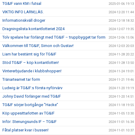
TG&IF vann KM i futsal
2025-01-06 19:13
VIKTIG INFO LARM,LÄS.
2024-12-20 11:44
Informationskväll droger
2024-12-18 18:32
Dragningslista kontantlotteriet 2024
2024-12-07 19:35
Tolv spelare har förlängt med TG&IF – truppbygget tar form
2024-12-06 15:06
Välkommen till TG&IF, Simon och Gustav!
2024-12-03 20:03
Liam har bestämt sig för TG&IF
2024-11-28 20:22
Stöd TG&IF – köp kontantlotten!
2024-11-28 13:50
Vintererbjudande i klubbshoppen!
2024-11-24 19:01
Tränarteamet tar form
2024-11-21 19:46
Ludwig är TG&IF:s första nyförvärv
2024-11-20 19:19
Johny David förlänger med TG&IF
2024-11-20 14:51
TG&IF sörjer bortgånge ”Hacke”
2024-11-18 19:55
Köp uppesittarlotten av TG&IF
2024-11-05 13:30
Inför: Stenungsunds IF – TG&IF
2024-11-01 16:34
Fåtal platser kvar i bussen!
2024-11-01 10:37