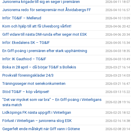
Juniorerna krigade till sig en seger i premiären
2026-04-11 18:07
Juniorerna redo för seriepremiär mot Åtvidabergs FF
2026-04-10 16:57
Inför: TG&IF – Mellerud
2026-04-10 13:09
Kom och hjälp till att få Ulvesborg vårfint!
2026-04-06 20:42
Giff vidare till nästa DM-runda efter seger mot ESK
2026-04-06 20:34
Inför: Ekedalens SK – TG&IF
2026-04-05 15:34
En Giff-poäng i premiären efter stark upphämtning
2026-04-03 18:35
Inför: IK Gauthiod – TG&IF
2026-04-03 10:49
Boka in 28 april – då börjar TG&IF:s Bollekis
2026-03-27 16:14
Provkväll föreningskläder 24/3
2026-03-23 14:03
Träningsseger mot seriekonkurrenten
2026-03-21 16:47
Stöd TG&IF – köp vårtipset!
2026-03-13 15:22
”Det var mycket som var bra” – En Giff-poäng i Vinterligans
2026-02-28 19:16
sista match
Lidköpings FK nästa uppgift i Vinterligan
2026-02-25 18:52
Förlust i Vinterligan – juniorerna slog ESK
2026-02-16 14:38
Gegerfelt ende målskytt när Giff vann i Götene
2026-02-08 20:14