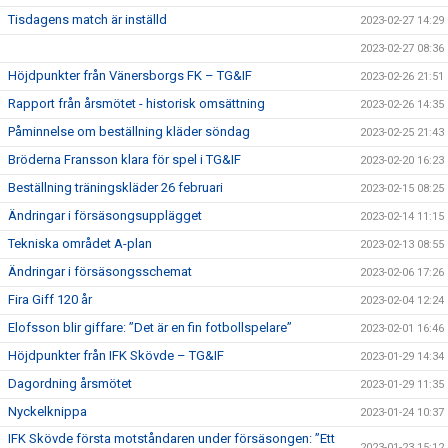
Tisdagens match är inställd
2023-02-27 14:29
2023-02-27 08:36
Höjdpunkter från Vänersborgs FK – TG&IF
2023-02-26 21:51
Rapport från årsmötet - historisk omsättning
2023-02-26 14:35
Påminnelse om beställning kläder söndag
2023-02-25 21:43
Bröderna Fransson klara för spel i TG&IF
2023-02-20 16:23
Beställning träningskläder 26 februari
2023-02-15 08:25
Ändringar i försäsongsupplägget
2023-02-14 11:15
Tekniska området A-plan
2023-02-13 08:55
Ändringar i försäsongsschemat
2023-02-06 17:26
Fira Giff 120 år
2023-02-04 12:24
Elofsson blir giffare: ”Det är en fin fotbollspelare”
2023-02-01 16:46
Höjdpunkter från IFK Skövde – TG&IF
2023-01-29 14:34
Dagordning årsmötet
2023-01-29 11:35
Nyckelknippa
2023-01-24 10:37
IFK Skövde första motståndaren under försäsongen: ”Ett
2023-01-23 15:12