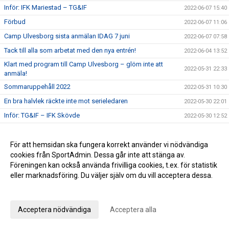
Inför: IFK Mariestad – TG&IF
2022-06-07 15:40
Förbud
2022-06-07 11:06
Camp Ulvesborg sista anmälan IDAG 7 juni
2022-06-07 07:58
Tack till alla som arbetat med den nya entrén!
2022-06-04 13:52
Klart med program till Camp Ulvesborg – glöm inte att
2022-05-31 22:33
anmäla!
Sommaruppehåll 2022
2022-05-31 10:30
En bra halvlek räckte inte mot serieledaren
2022-05-30 22:01
Inför: TG&IF – IFK Skövde
2022-05-30 12:52
Påminnelse Camp Ulvesborg
2022-05-29 08:16
Johan Åhnborg kliver av uppdraget som Giff-tränare
För att hemsidan ska fungera korrekt använder vi nödvändiga
2022-05-28 19:28
cookies från SportAdmin. Dessa går inte att stänga av.
Ribba ut för TG&IF i Vårgårda
2022-05-26 15:34
Föreningen kan också använda frivilliga cookies, t.ex. för statistik
Inför: Vårgårda IK – TG&IF
2022-05-26 10:16
eller marknadsföring. Du väljer själv om du vill acceptera dessa.
I sommar blir det comeback för Camp Ulvesborg
2022-05-23 16:14
Anpassa dina val
Uddamålsförlust i derbyt
2022-05-21 21:34
Acceptera nödvändiga
Acceptera alla
Inför: TG&IF – IFK Tidaholm
2022-05-21 07:03