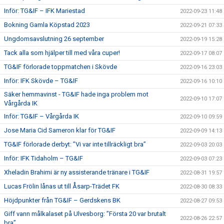
Inför: TG&IF – IFK Mariestad
2022-09-23 11:48
Bokning Gamla Köpstad 2023
2022-09-21 07:33
Ungdomsavslutning 26 september
2022-09-19 15:28
Tack alla som hjälper till med våra cuper!
2022-09-17 08:07
TG&IF förlorade toppmatchen i Skövde
2022-09-16 23:03
Inför: IFK Skövde – TG&IF
2022-09-16 10:10
Säker hemmavinst - TG&IF hade inga problem mot
2022-09-10 17:07
Vårgårda IK
Inför: TG&IF – Vårgårda IK
2022-09-10 09:59
Jose Maria Cid Sameron klar för TG&IF
2022-09-09 14:13
TG&IF förlorade derbyt: ”Vi var inte tillräckligt bra”
2022-09-03 20:03
Inför: IFK Tidaholm – TG&IF
2022-09-03 07:23
Xheladin Brahimi är ny assisterande tränare i TG&IF
2022-08-31 19:57
Lucas Frölin lånas ut till Åsarp-Trädet FK
2022-08-30 08:33
Höjdpunkter från TG&IF – Gerdskens BK
2022-08-27 09:53
Giff vann målkalaset på Ulvesborg: ”Första 20 var brutalt
2022-08-26 22:57
bra”