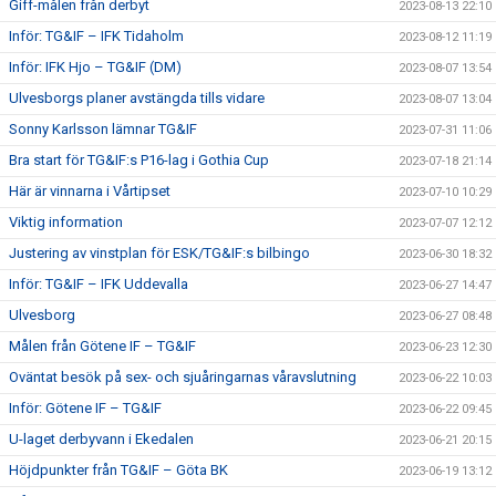
Giff-målen från derbyt
2023-08-13 22:10
Inför: TG&IF – IFK Tidaholm
2023-08-12 11:19
Inför: IFK Hjo – TG&IF (DM)
2023-08-07 13:54
Ulvesborgs planer avstängda tills vidare
2023-08-07 13:04
Sonny Karlsson lämnar TG&IF
2023-07-31 11:06
Bra start för TG&IF:s P16-lag i Gothia Cup
2023-07-18 21:14
Här är vinnarna i Vårtipset
2023-07-10 10:29
Viktig information
2023-07-07 12:12
Justering av vinstplan för ESK/TG&IF:s bilbingo
2023-06-30 18:32
Inför: TG&IF – IFK Uddevalla
2023-06-27 14:47
Ulvesborg
2023-06-27 08:48
Målen från Götene IF – TG&IF
2023-06-23 12:30
Oväntat besök på sex- och sjuåringarnas våravslutning
2023-06-22 10:03
Inför: Götene IF – TG&IF
2023-06-22 09:45
U-laget derbyvann i Ekedalen
2023-06-21 20:15
Höjdpunkter från TG&IF – Göta BK
2023-06-19 13:12