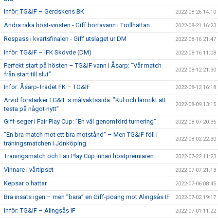
Inför: TG&IF – Gerdskens BK
2022-08-26 14:10
Andra raka höst-vinsten - Giff bortavann i Trollhättan
2022-08-21 16:23
Respass i kvartsfinalen - Giff utslaget ur DM
2022-08-16 21:47
Inför: TG&IF – IFK Skövde (DM)
2022-08-16 11:08
Perfekt start på hösten – TG&IF vann i Åsarp: ”Vår match
2022-08-12 21:30
från start till slut”
Inför: Åsarp-Trädet FK – TG&IF
2022-08-12 16:18
Arvid förstärker TG&IF:s målvaktssida: ”Kul och lärorikt att
2022-08-09 13:15
testa på något nytt”
Giff-seger i Fair Play Cup: ”En väl genomförd turnering”
2022-08-07 20:36
”En bra match mot ett bra motstånd” – Men TG&IF föll i
2022-08-02 22:30
träningsmatchen i Jönköping
Träningsmatch och Fair Play Cup innan höstpremiären
2022-07-22 11:23
Vinnare i vårtipset
2022-07-07 21:13
Kepsar o hattar
2022-07-06 08:45
Bra insats igen – men ”bara” en Giff-poäng mot Alingsås IF
2022-07-02 19:17
Inför: TG&IF – Alingsås IF
2022-07-01 11:22