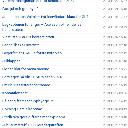
Vårens träningsmatcher för seniorerna 2024
2023-12-22 16:57
God jul och gott nytt år
2023-12-21 15:18
Johannes och Valmir – två återvändare klara för Giff
2023-12-08 17:47
Lagkaptenen förlänger – Axelsson blir en del av
2023-12-03 20:49
tränarstaben
Vinstlista TG&IF:s kontantlotteri
2023-12-02 16:16
Leon tillbaka i svartvitt
2023-11-30 22:10
Gegerfelt är TG&IF:s första nyförvärv
2023-11-29 22:12
Julklappar
2023-11-29 07:40
Florian klar för nästa säsong
2023-11-28 19:25
Förslaget: Så blir TG&IF:s serie 2024
2023-11-23 19:28
Emir blir assisterande tränare
2023-11-23 16:19
Kontantlotteriet
2023-11-17 09:06
Så ser giffarnas truppbygge ut
2023-11-10 14:12
Bokning Gamla köpstad
2023-11-07 08:49
Stridh ska göra giffarna mer explosiva
2023-10-26 19:48
Jubileumsträff 1000 Torsdagsträffen
2023-10-26 12:13