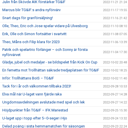
Julin från Skövde AIK förstärker TG&IF
2022-11-21 21:24
Marcus blir TG&IF:s andra nyförvärv
2022-11-17 19:55
Snart dags för granförsäljning!
2022-11-16 21:42
Olle, Theo, Eric och Jose spelar vidare på Ulvesborg
2022-11-10 08:10
Erik, Olle och Simon fortsätter i svartvitt
2022-11-08 07:05
Theo, Måns och Filip klara för 2023
2022-11-06 13:39
Patrik och spelartrio förlänger – och Sonny är första
2022-11-04 17:30
nyförvärvet
Glädje, jubel och medaljer - se bildspelet från Kick On Cup
2022-10-02 20:48
En femetta mot Trollhättan säkrade tredjeplatsen för TG&IF
2022-10-02 18:25
Inför: Trollhättans BoIS – TG&IF
2022-10-02 11:40
Tack för i år och välkommen tillbaka 2023!
2022-09-28 10:53
Elva mål när U-laget vann fjärde raka
2022-09-27 14:28
Ungdomsavdelningen avslutade med spel och lek
2022-09-27 14:22
Höjdpunkter från TG&IF – IFK Mariestad
2022-09-25 15:30
U-laget upp i topp efter 5–0-seger i Hjo
2022-09-24 13:32
Delad poäng i sista hemmamatchen för säsongen
2022-09-23 22:24