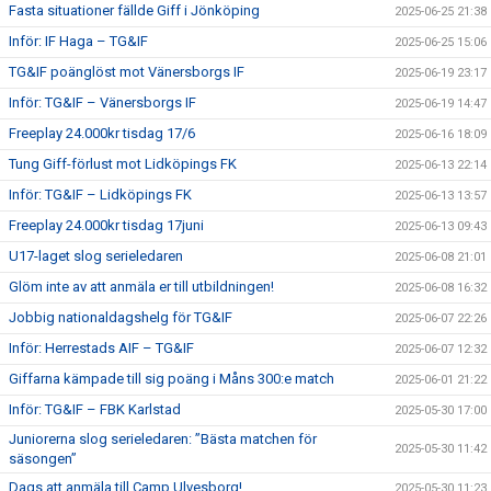
Fasta situationer fällde Giff i Jönköping
2025-06-25 21:38
Inför: IF Haga – TG&IF
2025-06-25 15:06
TG&IF poänglöst mot Vänersborgs IF
2025-06-19 23:17
Inför: TG&IF – Vänersborgs IF
2025-06-19 14:47
Freeplay 24.000kr tisdag 17/6
2025-06-16 18:09
Tung Giff-förlust mot Lidköpings FK
2025-06-13 22:14
Inför: TG&IF – Lidköpings FK
2025-06-13 13:57
Freeplay 24.000kr tisdag 17juni
2025-06-13 09:43
U17-laget slog serieledaren
2025-06-08 21:01
Glöm inte av att anmäla er till utbildningen!
2025-06-08 16:32
Jobbig nationaldagshelg för TG&IF
2025-06-07 22:26
Inför: Herrestads AIF – TG&IF
2025-06-07 12:32
Giffarna kämpade till sig poäng i Måns 300:e match
2025-06-01 21:22
Inför: TG&IF – FBK Karlstad
2025-05-30 17:00
Juniorerna slog serieledaren: ”Bästa matchen för
2025-05-30 11:42
säsongen”
Dags att anmäla till Camp Ulvesborg!
2025-05-30 11:23