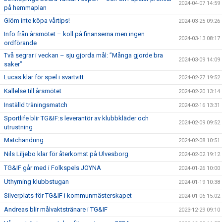
2024-04-07 14:59
på hemmaplan
Glöm inte köpa vårtips!
2024-03-25 09:26
Info från årsmötet – koll på finanserna men ingen
2024-03-13 08:17
ordförande
Två segrar i veckan – sju gjorda mål: ”Många gjorde bra
2024-03-09 14:09
saker”
Lucas klar för spel i svartvitt
2024-02-27 19:52
Kallelse till årsmötet
2024-02-20 13:14
Inställd träningsmatch
2024-02-16 13:31
Sportlife blir TG&IF:s leverantör av klubbkläder och
2024-02-09 09:52
utrustning
Matchändring
2024-02-08 10:51
Nils Liljebo klar för återkomst på Ulvesborg
2024-02-02 19:12
TG&IF går med i Folkspels JOYNA
2024-01-26 10:00
Uthyrning klubbstugan
2024-01-19 10:38
Silverplats för TG&IF i kommunmästerskapet
2024-01-06 15:02
Andreas blir målvaktstränare i TG&IF
2023-12-29 09:10