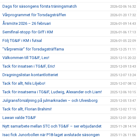
Dags för säsongens första träningsmatch
2026-02-06 16:32
Vårprogrammet för Torsdagsträffen
2026-01-20 17:32
Årsmöte 2026 – 26 februari
2026-01-09 14:43
Semifinal-stopp för Giff i KM
2026-01-06 17:13
Följ TG&IF i KM i futsal
2026-01-05 22:09
”Vårpremiär” för Torsdagsträffarna
2025-12-25 11:11
Välkommen till TG&IF, Leo!
2025-12-15 20:22
Tack för insatsen i TG&IF, Eric!
2025-12-09 13:43
Dragningslistan kontantlotteriet
2025-12-07 13:24
Tack för allt, Nils Liljebo!
2025-12-07 08:12
Tack för insatserna i TG&IF, Ludwig, Alexander och Liam!
2025-12-06 10:15
Julgransförsäljning på julmarknaden – och Ulvesborg
2025-12-05 13:47
Tack för allt, Florian Brahimi!
2025-12-02 17:15
Lawan valde TG&IF
2025-12-01 20:50
Nytt samarbete mellan STC och TG&IF – ser erbjudandet
2025-11-28 14:14
Isac fick Junorbollen när P18-laget avslutade säsongen
2025-11-26 11:06