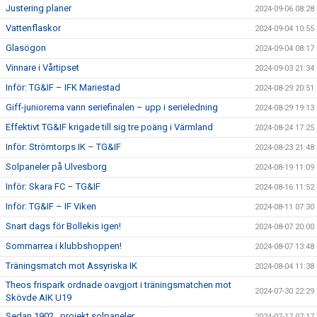
Justering planer
2024-09-06 08:28
Vattenflaskor
2024-09-04 10:55
Glasögon
2024-09-04 08:17
Vinnare i Vårtipset
2024-09-03 21:34
Inför: TG&IF – IFK Mariestad
2024-08-29 20:51
Giff-juniorerna vann seriefinalen – upp i serieledning
2024-08-29 19:13
Effektivt TG&IF krigade till sig tre poäng i Värmland
2024-08-24 17:25
Inför: Strömtorps IK – TG&IF
2024-08-23 21:48
Solpaneler på Ulvesborg
2024-08-19 11:09
Inför: Skara FC – TG&IF
2024-08-16 11:52
Inför: TG&IF – IF Viken
2024-08-11 07:30
Snart dags för Bollekis igen!
2024-08-07 20:00
Sommarrea i klubbshoppen!
2024-08-07 13:48
Träningsmatch mot Assyriska IK
2024-08-04 11:38
Theos frispark ordnade oavgjort i träningsmatchen mot
2024-07-30 22:29
Skövde AIK U19
Sedan 1902 , projekt solpaneler.
2024-07-17 07:17