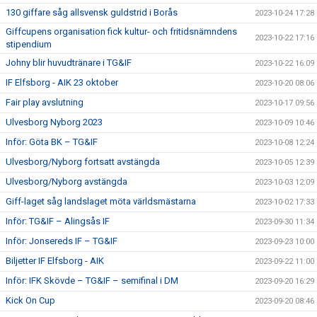
130 giffare såg allsvensk guldstrid i Borås
2023-10-24 17:28
Giffcupens organisation fick kultur- och fritidsnämndens
2023-10-22 17:16
stipendium
Johny blir huvudtränare i TG&IF
2023-10-22 16:09
IF Elfsborg - AIK 23 oktober
2023-10-20 08:06
Fair play avslutning
2023-10-17 09:56
Ulvesborg Nyborg 2023
2023-10-09 10:46
Inför: Göta BK – TG&IF
2023-10-08 12:24
Ulvesborg/Nyborg fortsatt avstängda
2023-10-05 12:39
Ulvesborg/Nyborg avstängda
2023-10-03 12:09
Giff-laget såg landslaget möta världsmästarna
2023-10-02 17:33
Inför: TG&IF – Alingsås IF
2023-09-30 11:34
Inför: Jonsereds IF – TG&IF
2023-09-23 10:00
Biljetter IF Elfsborg - AIK
2023-09-22 11:00
Inför: IFK Skövde – TG&IF – semifinal i DM
2023-09-20 16:29
Kick On Cup
2023-09-20 08:46