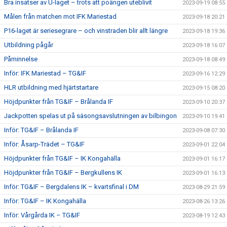
Bra insatser av U-laget – trots att poängen uteblivit
2023-09-19 08:55
Målen från matchen mot IFK Mariestad
2023-09-18 20:21
P16-laget är seriesegrare – och vinstraden blir allt längre
2023-09-18 19:36
Utbildning pågår
2023-09-18 16:07
Påminnelse
2023-09-18 08:49
Inför: IFK Mariestad – TG&IF
2023-09-16 12:29
HLR utbildning med hjärtstartare
2023-09-15 08:20
Höjdpunkter från TG&IF – Brålanda IF
2023-09-10 20:37
Jackpotten spelas ut på säsongsavslutningen av bilbingon
2023-09-10 19:41
Inför: TG&IF – Brålanda IF
2023-09-08 07:30
Inför: Åsarp-Trädet – TG&IF
2023-09-01 22:04
Höjdpunkter från TG&IF – IK Kongahälla
2023-09-01 16:17
Höjdpunkter från TG&IF – Bergkullens IK
2023-09-01 16:13
Inför: TG&IF – Bergdalens IK – kvartsfinal i DM
2023-08-29 21:59
Inför: TG&IF – IK Kongahälla
2023-08-26 13:26
Inför: Vårgårda IK – TG&IF
2023-08-19 12:43