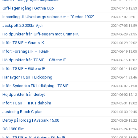
Giff-lagen igång i Gothia Cup
2024-07-15 12:53
Insamling till Ulvesborgs solpaneler – ”Sedan 1902”
2024-07-07 08:01
Jackpott 20.000kr 9 juli
2024-07-03 11:59
Höjdpunkter från Giff-segern mot Grums IK
2024-06-29 21:35
Inför: TG&IF – Grums IK
2024-06-29 09:02
Inför: Forshaga IF – TG&IF
2024-06-19 13:05
Höjdpunkter från TG&IF – Götene IF
2024-06-15 16:07
Inför: TG&IF – Götene IF
2024-06-14 11:02
Här avgör TG&IF i Lidköping
2024-06-11 21:46
Inför: Syrianska FK Lidköping - TG&IF
2024-06-07 21:50
Höjdpunkter från derbyt
2024-06-02 12:12
Inför: TG&IF – IFK Tidaholm
2024-05-31 19:02
Justering B och C-plan
2024-05-30 09:45
Derby på lördag | Avspark 15.00
2024-05-29 15:22
OS 1980 film
2024-05-24 10:26
Inför: TG&IF – Jönköpings Södra IF
2024-05-21 18:56