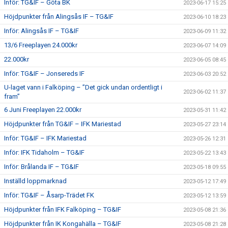
Inför: TG&IF – Göta BK
2023-06-17 15:25
Höjdpunkter från Alingsås IF – TG&IF
2023-06-10 18:23
Inför: Alingsås IF – TG&IF
2023-06-09 11:32
13/6 Freeplayen 24.000kr
2023-06-07 14:09
22.000kr
2023-06-05 08:45
Inför: TG&IF – Jonsereds IF
2023-06-03 20:52
U-laget vann i Falköping – ”Det gick undan ordentligt i
2023-06-02 11:37
fram”
6 Juni Freeplayen 22.000kr
2023-05-31 11:42
Höjdpunkter från TG&IF – IFK Mariestad
2023-05-27 23:14
Inför: TG&IF – IFK Mariestad
2023-05-26 12:31
Inför: IFK Tidaholm – TG&IF
2023-05-22 13:43
Inför: Brålanda IF – TG&IF
2023-05-18 09:55
Inställd loppmarknad
2023-05-12 17:49
Inför: TG&IF – Åsarp-Trädet FK
2023-05-12 13:59
Höjdpunkter från IFK Falköping – TG&IF
2023-05-08 21:36
Höjdpunkter från IK Kongahälla – TG&IF
2023-05-08 21:28