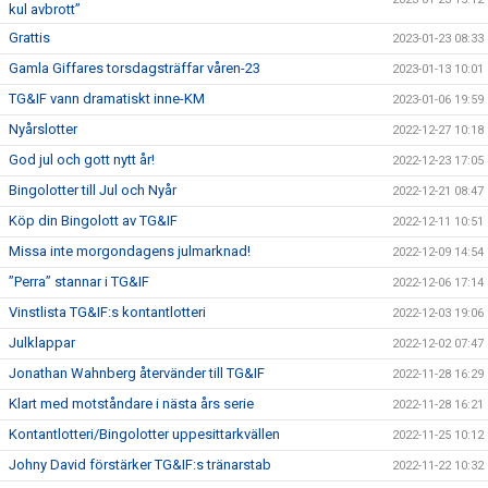
kul avbrott”
Grattis
2023-01-23 08:33
Gamla Giffares torsdagsträffar våren-23
2023-01-13 10:01
TG&IF vann dramatiskt inne-KM
2023-01-06 19:59
Nyårslotter
2022-12-27 10:18
God jul och gott nytt år!
2022-12-23 17:05
Bingolotter till Jul och Nyår
2022-12-21 08:47
Köp din Bingolott av TG&IF
2022-12-11 10:51
Missa inte morgondagens julmarknad!
2022-12-09 14:54
”Perra” stannar i TG&IF
2022-12-06 17:14
Vinstlista TG&IF:s kontantlotteri
2022-12-03 19:06
Julklappar
2022-12-02 07:47
Jonathan Wahnberg återvänder till TG&IF
2022-11-28 16:29
Klart med motståndare i nästa års serie
2022-11-28 16:21
Kontantlotteri/Bingolotter uppesittarkvällen
2022-11-25 10:12
Johny David förstärker TG&IF:s tränarstab
2022-11-22 10:32