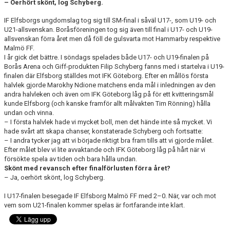
– Oerhört skönt, log Schyberg.
IF Elfsborgs ungdomslag tog sig till SM-final i såväl U17-, som U19- och
U21-allsvenskan. Boråsföreningen tog sig även till final i U17- och U19-
allsvenskan förra året men då föll de gulsvarta mot Hammarby respektive
Malmö FF.
I år gick det bättre. I söndags spelades både U17- och U19-finalen på
Borås Arena och Giff-produkten Filip Schyberg fanns med i startelva i U19-
finalen där Elfsborg ställdes mot IFK Göteborg. Efter en mållös första
halvlek gjorde Marokhy Ndione matchens enda mål i inledningen av den
andra halvleken och även om IFK Göteborg låg på för ett kvitteringsmål
kunde Elfsborg (och kanske framför allt målvakten Tim Rönning) hålla
undan och vinna.
– I första halvlek hade vi mycket boll, men det hände inte så mycket. Vi
hade svårt att skapa chanser, konstaterade Schyberg och fortsatte:
– I andra tycker jag att vi började riktigt bra fram tills att vi gjorde målet.
Efter målet blev vi lite avvaktande och IFK Göteborg låg på hårt när vi
försökte spela av tiden och bara hålla undan.
Skönt med revansch efter finalförlusten förra året?
– Ja, oerhört skönt, log Schyberg.
I U17-finalen besegade IF Elfsborg Malmö FF med 2–0. När, var och mot
vem som U21-finalen kommer spelas är fortfarande inte klart.