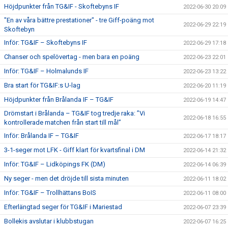
Höjdpunkter från TG&IF - Skoftebyns IF
2022-06-30 20:09
"En av våra bättre prestationer" - tre Giff-poäng mot
2022-06-29 22:19
Skoftebyn
Inför: TG&IF – Skoftebyns IF
2022-06-29 17:18
Chanser och spelövertag - men bara en poäng
2022-06-23 22:01
Inför: TG&IF – Holmalunds IF
2022-06-23 13:22
Bra start för TG&IF:s U-lag
2022-06-20 11:19
Höjdpunkter från Brålanda IF – TG&IF
2022-06-19 14:47
Drömstart i Brålanda – TG&IF tog tredje raka: ”Vi
2022-06-18 16:55
kontrollerade matchen från start till mål”
Inför: Brålanda IF – TG&IF
2022-06-17 18:17
3-1-seger mot LFK - Giff klart för kvartsfinal i DM
2022-06-14 21:32
Inför: TG&IF – Lidköpings FK (DM)
2022-06-14 06:39
Ny seger - men det dröjde till sista minuten
2022-06-11 18:02
Inför: TG&IF – Trollhättans BoIS
2022-06-11 08:00
Efterlängtad seger för TG&IF i Mariestad
2022-06-07 23:39
Bollekis avslutar i klubbstugan
2022-06-07 16:25