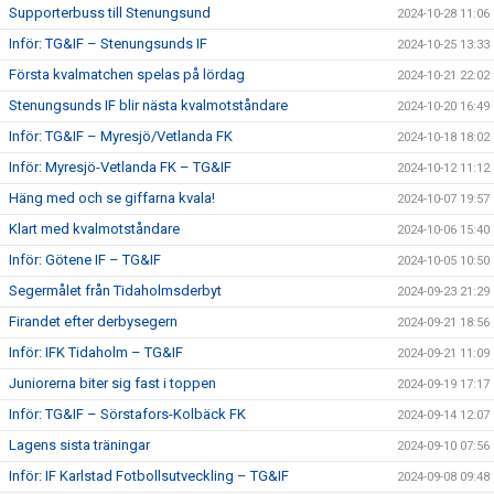
Supporterbuss till Stenungsund
2024-10-28 11:06
Inför: TG&IF – Stenungsunds IF
2024-10-25 13:33
Första kvalmatchen spelas på lördag
2024-10-21 22:02
Stenungsunds IF blir nästa kvalmotståndare
2024-10-20 16:49
Inför: TG&IF – Myresjö/Vetlanda FK
2024-10-18 18:02
Inför: Myresjö-Vetlanda FK – TG&IF
2024-10-12 11:12
Häng med och se giffarna kvala!
2024-10-07 19:57
Klart med kvalmotståndare
2024-10-06 15:40
Inför: Götene IF – TG&IF
2024-10-05 10:50
Segermålet från Tidaholmsderbyt
2024-09-23 21:29
Firandet efter derbysegern
2024-09-21 18:56
Inför: IFK Tidaholm – TG&IF
2024-09-21 11:09
Juniorerna biter sig fast i toppen
2024-09-19 17:17
Inför: TG&IF – Sörstafors-Kolbäck FK
2024-09-14 12:07
Lagens sista träningar
2024-09-10 07:56
Inför: IF Karlstad Fotbollsutveckling – TG&IF
2024-09-08 09:48