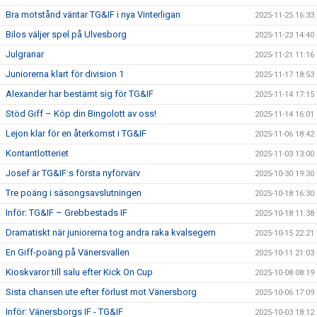
Bra motstånd väntar TG&IF i nya Vinterligan
2025-11-25 16:33
Bilos väljer spel på Ulvesborg
2025-11-23 14:40
Julgranar
2025-11-21 11:16
Juniorerna klart för division 1
2025-11-17 18:53
Alexander har bestämt sig för TG&IF
2025-11-14 17:15
Stöd Giff – Köp din Bingolott av oss!
2025-11-14 16:01
Lejon klar för en återkomst i TG&IF
2025-11-06 18:42
Kontantlotteriet
2025-11-03 13:00
Josef är TG&IF:s första nyförvärv
2025-10-30 19:30
Tre poäng i säsongsavslutningen
2025-10-18 16:30
Inför: TG&IF – Grebbestads IF
2025-10-18 11:38
Dramatiskt när juniorerna tog andra raka kvalsegern
2025-10-15 22:21
En Giff-poäng på Vänersvallen
2025-10-11 21:03
Kioskvaror till salu efter Kick On Cup
2025-10-08 08:19
Sista chansen ute efter förlust mot Vänersborg
2025-10-06 17:09
Inför: Vänersborgs IF - TG&IF
2025-10-03 18:12