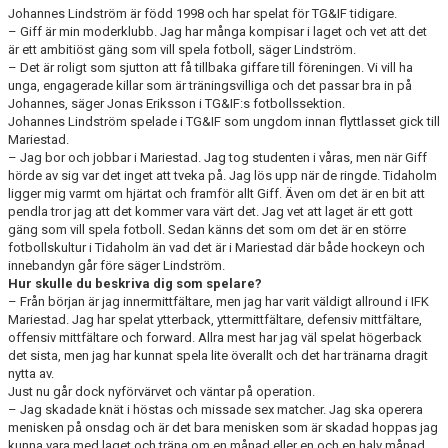
Johannes Lindström är född 1998 och har spelat för TG&IF tidigare.
– Giff är min moderklubb. Jag har många kompisar i laget och vet att det
är ett ambitiöst gäng som vill spela fotboll, säger Lindström.
– Det är roligt som sjutton att få tillbaka giffare till föreningen. Vi vill ha
unga, engagerade killar som är träningsvilliga och det passar bra in på
Johannes, säger Jonas Eriksson i TG&IF:s fotbollssektion.
Johannes Lindström spelade i TG&IF som ungdom innan flyttlasset gick till
Mariestad.
– Jag bor och jobbar i Mariestad. Jag tog studenten i våras, men när Giff
hörde av sig var det inget att tveka på. Jag lös upp när de ringde. Tidaholm
ligger mig varmt om hjärtat och framför allt Giff. Även om det är en bit att
pendla tror jag att det kommer vara värt det. Jag vet att laget är ett gott
gäng som vill spela fotboll. Sedan känns det som om det är en större
fotbollskultur i Tidaholm än vad det är i Mariestad där både hockeyn och
innebandyn går före säger Lindström.
Hur skulle du beskriva dig som spelare?
– Från början är jag innermittfältare, men jag har varit väldigt allround i IFK
Mariestad. Jag har spelat ytterback, yttermittfältare, defensiv mittfältare,
offensiv mittfältare och forward. Allra mest har jag väl spelat högerback
det sista, men jag har kunnat spela lite överallt och det har tränarna dragit
nytta av.
Just nu går dock nyförvärvet och väntar på operation.
– Jag skadade knät i höstas och missade sex matcher. Jag ska operera
menisken på onsdag och är det bara menisken som är skadad hoppas jag
kunna vara med laget och träna om en månad eller en och en halv månad.