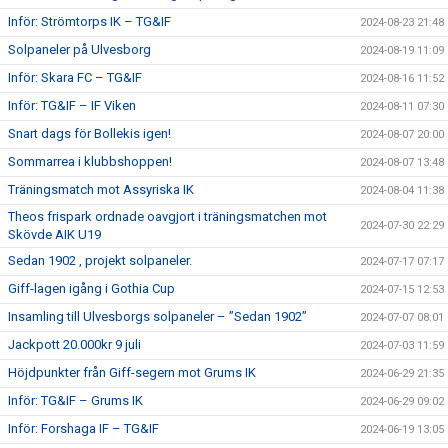
Inför: Strömtorps IK – TG&IF
2024-08-23 21:48
Solpaneler på Ulvesborg
2024-08-19 11:09
Inför: Skara FC – TG&IF
2024-08-16 11:52
Inför: TG&IF – IF Viken
2024-08-11 07:30
Snart dags för Bollekis igen!
2024-08-07 20:00
Sommarrea i klubbshoppen!
2024-08-07 13:48
Träningsmatch mot Assyriska IK
2024-08-04 11:38
Theos frispark ordnade oavgjort i träningsmatchen mot
2024-07-30 22:29
Skövde AIK U19
Sedan 1902 , projekt solpaneler.
2024-07-17 07:17
Giff-lagen igång i Gothia Cup
2024-07-15 12:53
Insamling till Ulvesborgs solpaneler – ”Sedan 1902”
2024-07-07 08:01
Jackpott 20.000kr 9 juli
2024-07-03 11:59
Höjdpunkter från Giff-segern mot Grums IK
2024-06-29 21:35
Inför: TG&IF – Grums IK
2024-06-29 09:02
Inför: Forshaga IF – TG&IF
2024-06-19 13:05