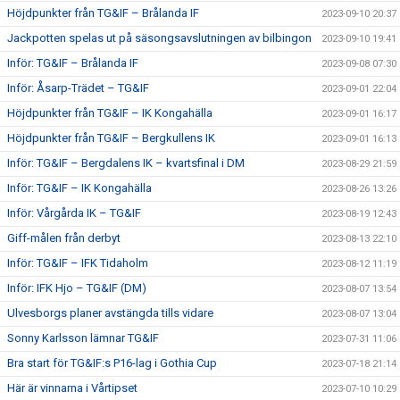
Höjdpunkter från TG&IF – Brålanda IF
2023-09-10 20:37
Jackpotten spelas ut på säsongsavslutningen av bilbingon
2023-09-10 19:41
Inför: TG&IF – Brålanda IF
2023-09-08 07:30
Inför: Åsarp-Trädet – TG&IF
2023-09-01 22:04
Höjdpunkter från TG&IF – IK Kongahälla
2023-09-01 16:17
Höjdpunkter från TG&IF – Bergkullens IK
2023-09-01 16:13
Inför: TG&IF – Bergdalens IK – kvartsfinal i DM
2023-08-29 21:59
Inför: TG&IF – IK Kongahälla
2023-08-26 13:26
Inför: Vårgårda IK – TG&IF
2023-08-19 12:43
Giff-målen från derbyt
2023-08-13 22:10
Inför: TG&IF – IFK Tidaholm
2023-08-12 11:19
Inför: IFK Hjo – TG&IF (DM)
2023-08-07 13:54
Ulvesborgs planer avstängda tills vidare
2023-08-07 13:04
Sonny Karlsson lämnar TG&IF
2023-07-31 11:06
Bra start för TG&IF:s P16-lag i Gothia Cup
2023-07-18 21:14
Här är vinnarna i Vårtipset
2023-07-10 10:29