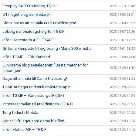
Freeplay 24.000kr tisdag 17juni
2025-06-13 09:43
U17-laget slog serieledaren
2025-06-08 21:01
Glöm inte av att anmäla er till utbildningen!
2025-06-08 16:32
Jobbig nationaldagshelg för TG&IF
2025-06-07 22:26
Inför: Herrestads AIF – TG&IF
2025-06-07 12:32
Giffarna kämpade till sig poäng i Måns 300:e match
2025-06-01 21:22
Inför: TG&IF – FBK Karlstad
2025-05-30 17:00
Juniorerna slog serieledaren: ”Bästa matchen för
2025-05-30 11:42
säsongen”
Dags att anmäla till Camp Ulvesborg!
2025-05-30 11:23
TG&IF utslaget ur distriksmästerskapet
2025-05-28 22:27
Inför: TG&IF – Vänersborgs IF (DM)
2025-05-28 17:54
Intresseanmälan till utbildningen UEFA C
2025-05-24 20:27
Tung förlust i Motala
2025-05-24 20:23
Här är Giff-laget som gärna blir fler!
2025-05-23 16:16
Inför: Motala AIF – TG&IF
2025-05-23 14:12