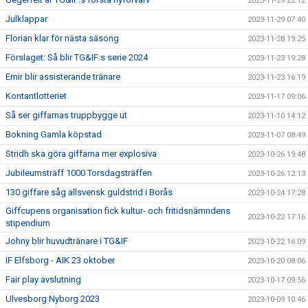
2023-11-29 22:12
Julklappar
2023-11-29 07:40
Florian klar för nästa säsong
2023-11-28 19:25
Förslaget: Så blir TG&IF:s serie 2024
2023-11-23 19:28
Emir blir assisterande tränare
2023-11-23 16:19
Kontantlotteriet
2023-11-17 09:06
Så ser giffarnas truppbygge ut
2023-11-10 14:12
Bokning Gamla köpstad
2023-11-07 08:49
Stridh ska göra giffarna mer explosiva
2023-10-26 19:48
Jubileumsträff 1000 Torsdagsträffen
2023-10-26 12:13
130 giffare såg allsvensk guldstrid i Borås
2023-10-24 17:28
Giffcupens organisation fick kultur- och fritidsnämndens
2023-10-22 17:16
stipendium
Johny blir huvudtränare i TG&IF
2023-10-22 16:09
IF Elfsborg - AIK 23 oktober
2023-10-20 08:06
Fair play avslutning
2023-10-17 09:56
Ulvesborg Nyborg 2023
2023-10-09 10:46