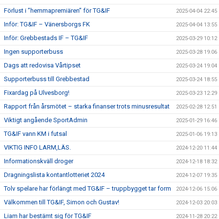
Förlust i ”hemmapremiären” för TG&IF
2025-04-04 22:45
Inför: TG&IF – Vänersborgs FK
2025-04-04 13:55
Inför: Grebbestads IF – TG&IF
2025-03-29 10:12
Ingen supporterbuss
2025-03-28 19:06
Dags att redovisa Vårtipset
2025-03-24 19:04
Supporterbuss till Grebbestad
2025-03-24 18:55
Fixardag på Ulvesborg!
2025-03-23 12:29
Rapport från årsmötet – starka finanser trots minusresultat
2025-02-28 12:51
Viktigt angående SportAdmin
2025-01-29 16:46
TG&IF vann KM i futsal
2025-01-06 19:13
VIKTIG INFO LARM,LÄS.
2024-12-20 11:44
Informationskväll droger
2024-12-18 18:32
Dragningslista kontantlotteriet 2024
2024-12-07 19:35
Tolv spelare har förlängt med TG&IF – truppbygget tar form
2024-12-06 15:06
Välkommen till TG&IF, Simon och Gustav!
2024-12-03 20:03
Liam har bestämt sig för TG&IF
2024-11-28 20:22