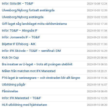
Inför: Göta BK – TG&IF
2023-10-08 12:24
Ulvesborg/Nyborg fortsatt avstängda
2023-10-05 12:39
Ulvesborg/Nyborg avstängda
2023-10-03 12:09
Giff-laget såg landslaget möta världsmästarna
2023-10-02 17:33
Inför: TG&IF – Alingsås IF
2023-09-30 11:34
Inför: Jonsereds IF – TG&IF
2023-09-23 10:00
Biljetter IF Elfsborg - AIK
2023-09-22 11:00
Inför: IFK Skövde – TG&IF – semifinal i DM
2023-09-20 16:29
Kick On Cup
2023-09-20 08:46
Bra insatser av U-laget – trots att poängen uteblivit
2023-09-19 08:55
Målen från matchen mot IFK Mariestad
2023-09-18 20:21
P16-laget är seriesegrare – och vinstraden blir allt längre
2023-09-18 19:36
Utbildning pågår
2023-09-18 16:07
Påminnelse
2023-09-18 08:49
Inför: IFK Mariestad – TG&IF
2023-09-16 12:29
HLR utbildning med hjärtstartare
2023-09-15 08:20