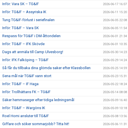
Inför: Vara SK – TG&IF
2026-06-17 16:07
Inför: TG&IF – Assyriska IK
2026-06-11 15:20
Tung TG&IF-förlust i seriefinalen
2026-06-05 22:08
Inför: TG&IF – Vara SK
2026-06-05 11:54
Respass för TG&IF i DM-åttondelen
2026-06-01 21:34
Inför: TG&IF – IFK Skövde
2026-06-01 10:35
Dags att anmäla till Camp Ulvesborg!
2026-05-30 14:23
Inför: IFK Falköping – TG&IF
2026-05-29 14:24
Så får du tillbaka dina glömda saker efter Klassbollen
2026-05-25 14:59
Sena mål när TG&IF vann stort
2026-05-23 15:31
Inför: TG&IF – IF Haga
2026-05-22 18:24
Inför: Trollhättans FK – TG&IF
2026-05-14 08:08
Säker hemmaseger efter tidiga ledningsmål
2026-05-09 16:40
Inför: TG&IF – Wargöns IK
2026-05-09 10:18
Roel Homi ansluter till TG&IF
2026-05-08 13:56
Giffare och söker sommarjobb? Titta hit!
2026-05-06 11:31