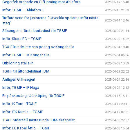
Gegerfelt ordnade en Giff-poäng mot Ahlafors
2025-05-17 16:48
Inför: TG&IF – Ahlafors IF
2025-05-16 21:33
Tuffare serie för juniorerna: ”Utveckla spelarna inför nästa
2025-05-14 12:46
steg”
Säsongens första bortavinst för TG&IF
2025-05-09 21:44
Inför: Skara FC – TG&IF
2025-05-09 14:52
TG&IF kunde inte sno poäng av Kongahälla
2025-05-04 18:40
Inför: TG&IF – IK Kongahälla
2025-05-04 06:36
Utbildning ställs in
2025-05-02 10:59
TG&IF till åttondelsfinal i DM
2025-04-29 22:02
Äntligen Giff-seger!
2025-04-24 22:34
Inför: TG&IF – IF Haga
2025-04-24 12:12
En påskpoäng i Jönköping för TG&IF
2025-04-18 15:41
Inför: IK Tord - TG&IF
2025-04-17 20:11
Inför: IFK Kumla – TG&IF
2025-04-12 07:31
TG&IF vidare till nästa runda i DM-slutspelet
2025-04-08 22:37
Inför: FC Kabel Åttio – TG&IF
2025-04-08 15:54