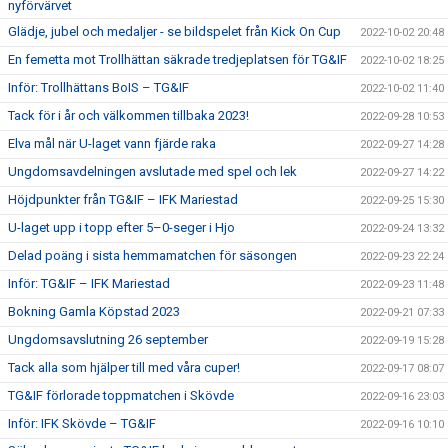
nyförvärvet
Glädje, jubel och medaljer - se bildspelet från Kick On Cup
2022-10-02 20:48
En femetta mot Trollhättan säkrade tredjeplatsen för TG&IF
2022-10-02 18:25
Inför: Trollhättans BoIS – TG&IF
2022-10-02 11:40
Tack för i år och välkommen tillbaka 2023!
2022-09-28 10:53
Elva mål när U-laget vann fjärde raka
2022-09-27 14:28
Ungdomsavdelningen avslutade med spel och lek
2022-09-27 14:22
Höjdpunkter från TG&IF – IFK Mariestad
2022-09-25 15:30
U-laget upp i topp efter 5–0-seger i Hjo
2022-09-24 13:32
Delad poäng i sista hemmamatchen för säsongen
2022-09-23 22:24
Inför: TG&IF – IFK Mariestad
2022-09-23 11:48
Bokning Gamla Köpstad 2023
2022-09-21 07:33
Ungdomsavslutning 26 september
2022-09-19 15:28
Tack alla som hjälper till med våra cuper!
2022-09-17 08:07
TG&IF förlorade toppmatchen i Skövde
2022-09-16 23:03
Inför: IFK Skövde – TG&IF
2022-09-16 10:10