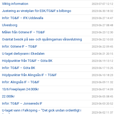
Viktig information
2023-07-07 12:12
Justering av vinstplan för ESK/TG&IF:s bilbingo
2023-06-30 18:32
Inför: TG&IF – IFK Uddevalla
2023-06-27 14:47
Ulvesborg
2023-06-27 08:48
Målen från Götene IF – TG&IF
2023-06-23 12:30
Oväntat besök på sex- och sjuåringarnas våravslutning
2023-06-22 10:03
Inför: Götene IF – TG&IF
2023-06-22 09:45
U-laget derbyvann i Ekedalen
2023-06-21 20:15
Höjdpunkter från TG&IF – Göta BK
2023-06-19 13:12
Inför: TG&IF – Göta BK
2023-06-17 15:25
Höjdpunkter från Alingsås IF – TG&IF
2023-06-10 18:23
Inför: Alingsås IF – TG&IF
2023-06-09 11:32
13/6 Freeplayen 24.000kr
2023-06-07 14:09
22.000kr
2023-06-05 08:45
Inför: TG&IF – Jonsereds IF
2023-06-03 20:52
U-laget vann i Falköping – ”Det gick undan ordentligt i
2023-06-02 11:37