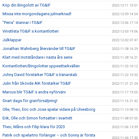
Köp din Bingolott av TG&IF
2022-12-11 10:51
Missa inte morgondagens julmarknad!
2022-12-09 14:54
”Perra” stannar i TG&IF
2022-12-06 17:14
Vinstlista TG&IF:s kontantlotteri
2022-12-03 19:06
Julklappar
2022-12-02 07:47
Jonathan Wahnberg återvänder till TG&IF
2022-11-28 16:29
Klart med motståndare i nästa års serie
2022-11-28 16:21
Kontantlotteri/Bingolotter uppesittarkvällen
2022-11-25 10:12
Johny David förstärker TG&IF:s tränarstab
2022-11-22 10:32
Julin från Skövde AIK förstärker TG&IF
2022-11-21 21:24
Marcus blir TG&IF:s andra nyförvärv
2022-11-17 19:55
Snart dags för granförsäljning!
2022-11-16 21:42
Olle, Theo, Eric och Jose spelar vidare på Ulvesborg
2022-11-10 08:10
Erik, Olle och Simon fortsätter i svartvitt
2022-11-08 07:05
Theo, Måns och Filip klara för 2023
2022-11-06 13:39
Patrik och spelartrio förlänger – och Sonny är första
2022-11-04 17:30