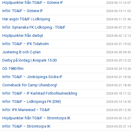
Höjdpunkter från TG&IF – Götene IF
2024-06-15 16:07
Inför: TG&IF – Götene IF
2024-06-14 11:02
Här avgör TG&IF i Lidköping
2024-06-11 21:46
Inför: Syrianska FK Lidköping - TG&IF
2024-06-07 21:50
Höjdpunkter från derbyt
2024-06-02 12:12
Inför: TG&IF – IFK Tidaholm
2024-05-31 19:02
Justering B och C-plan
2024-05-30 09:45
Derby på lördag | Avspark 15.00
2024-05-29 15:22
OS 1980 film
2024-05-24 10:26
Inför: TG&IF – Jönköpings Södra IF
2024-05-21 18:56
Comeback för Camp Ulvesborg!
2024-05-21 18:40
Inför: TG&IF – IF Karlstad Fotbollsutveckling
2024-05-18 17:22
Inför: TG&IF – Lidköpings FK (DM)
2024-05-14 14:32
Inför: IFK Mariestad – TG&IF
2024-05-09 12:30
Höjdpunkter från TG&IF – Strömtorps IK
2024-05-05 16:27
Inför: TG&IF – Strömtorps IK
2024-05-03 21:14