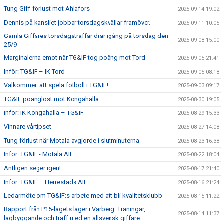
Tung Giff-förlust mot Ahlafors
2025-09-14 19:02
Dennis på kansliet jobbar torsdagskvällar framöver.
2025-09-11 10:05
Gamla Giffares torsdagsträffar drar igång på torsdag den
2025-09-08 15:00
25/9
Marginalerna emot när TG&IF tog poäng mot Tord
2025-09-05 21:41
Inför: TG&IF – IK Tord
2025-09-05 08:18
Välkommen att spela fotboll i TG&IF!
2025-09-03 09:17
TG&IF poänglöst mot Kongahälla
2025-08-30 19:05
Inför: IK Kongahälla – TG&IF
2025-08-29 15:33
Vinnare vårtipset
2025-08-27 14:08
Tung förlust när Motala avgjorde i slutminuterna
2025-08-23 16:38
Inför: TG&IF - Motala AIF
2025-08-22 18:04
Äntligen seger igen!
2025-08-17 21:40
Inför: TG&IF – Herrestads AIF
2025-08-16 21:24
Ledarmöte om TG&IF:s arbete med att bli kvalitetsklubb
2025-08-15 11:22
Rapport från P15-lagets läger i Varberg: Träningar,
2025-08-14 11:37
lagbyggande och träff med en allsvensk giffare