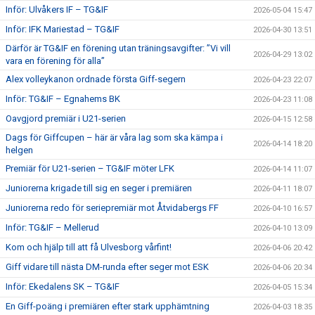
Inför: Ulvåkers IF – TG&IF
2026-05-04 15:47
Inför: IFK Mariestad – TG&IF
2026-04-30 13:51
Därför är TG&IF en förening utan träningsavgifter: ”Vi vill
2026-04-29 13:02
vara en förening för alla”
Alex volleykanon ordnade första Giff-segern
2026-04-23 22:07
Inför: TG&IF – Egnahems BK
2026-04-23 11:08
Oavgjord premiär i U21-serien
2026-04-15 12:58
Dags för Giffcupen – här är våra lag som ska kämpa i
2026-04-14 18:20
helgen
Premiär för U21-serien – TG&IF möter LFK
2026-04-14 11:07
Juniorerna krigade till sig en seger i premiären
2026-04-11 18:07
Juniorerna redo för seriepremiär mot Åtvidabergs FF
2026-04-10 16:57
Inför: TG&IF – Mellerud
2026-04-10 13:09
Kom och hjälp till att få Ulvesborg vårfint!
2026-04-06 20:42
Giff vidare till nästa DM-runda efter seger mot ESK
2026-04-06 20:34
Inför: Ekedalens SK – TG&IF
2026-04-05 15:34
En Giff-poäng i premiären efter stark upphämtning
2026-04-03 18:35