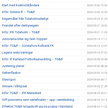
Klart med kvalmotståndare
2024-10-06 15:40
Inför: Götene IF – TG&IF
2024-10-05 10:50
Segermålet från Tidaholmsderbyt
2024-09-23 21:29
Firandet efter derbysegern
2024-09-21 18:56
Inför: IFK Tidaholm – TG&IF
2024-09-21 11:09
Juniorerna biter sig fast i toppen
2024-09-19 17:17
Inför: TG&IF – Sörstafors-Kolbäck FK
2024-09-14 12:07
Lagens sista träningar
2024-09-10 07:56
Inför: IF Karlstad Fotbollsutveckling – TG&IF
2024-09-08 09:48
Justering planer
2024-09-06 08:28
Vattenflaskor
2024-09-04 10:55
Glasögon
2024-09-04 08:17
Vinnare i Vårtipset
2024-09-03 21:34
Inför: TG&IF – IFK Mariestad
2024-08-29 20:51
Giff-juniorerna vann seriefinalen – upp i serieledning
2024-08-29 19:13
Effektivt TG&IF krigade till sig tre poäng i Värmland
2024-08-24 17:25