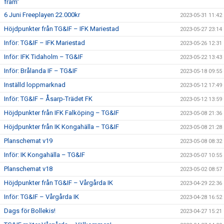
fram”
6 Juni Freeplayen 22.000kr
2023-05-31 11:42
Höjdpunkter från TG&IF – IFK Mariestad
2023-05-27 23:14
Inför: TG&IF – IFK Mariestad
2023-05-26 12:31
Inför: IFK Tidaholm – TG&IF
2023-05-22 13:43
Inför: Brålanda IF – TG&IF
2023-05-18 09:55
Inställd loppmarknad
2023-05-12 17:49
Inför: TG&IF – Åsarp-Trädet FK
2023-05-12 13:59
Höjdpunkter från IFK Falköping – TG&IF
2023-05-08 21:36
Höjdpunkter från IK Kongahälla – TG&IF
2023-05-08 21:28
Planschemat v19
2023-05-08 08:32
Inför: IK Kongahälla – TG&IF
2023-05-07 10:55
Planschemat v18
2023-05-02 08:57
Höjdpunkter från TG&IF – Vårgårda IK
2023-04-29 22:36
Inför: TG&IF – Vårgårda IK
2023-04-28 16:52
Dags för Bollekis!
2023-04-27 15:21