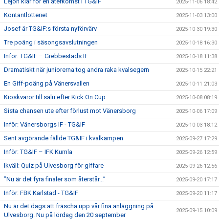
Lejon klar för en återkomst i TG&IF
2025-11-06 18:42
Kontantlotteriet
2025-11-03 13:00
Josef är TG&IF:s första nyförvärv
2025-10-30 19:30
Tre poäng i säsongsavslutningen
2025-10-18 16:30
Inför: TG&IF – Grebbestads IF
2025-10-18 11:38
Dramatiskt när juniorerna tog andra raka kvalsegern
2025-10-15 22:21
En Giff-poäng på Vänersvallen
2025-10-11 21:03
Kioskvaror till salu efter Kick On Cup
2025-10-08 08:19
Sista chansen ute efter förlust mot Vänersborg
2025-10-06 17:09
Inför: Vänersborgs IF - TG&IF
2025-10-03 18:12
Sent avgörande fällde TG&IF i kvalkampen
2025-09-27 17:29
Inför: TG&IF – IFK Kumla
2025-09-26 12:59
Ikväll: Quiz på Ulvesborg för giffare
2025-09-26 12:56
”Nu är det fyra finaler som återstår...”
2025-09-20 17:17
Inför: FBK Karlstad - TG&IF
2025-09-20 11:17
Nu är det dags att fräscha upp vår fina anläggning på
2025-09-15 10:09
Ulvesborg. Nu på lördag den 20 september