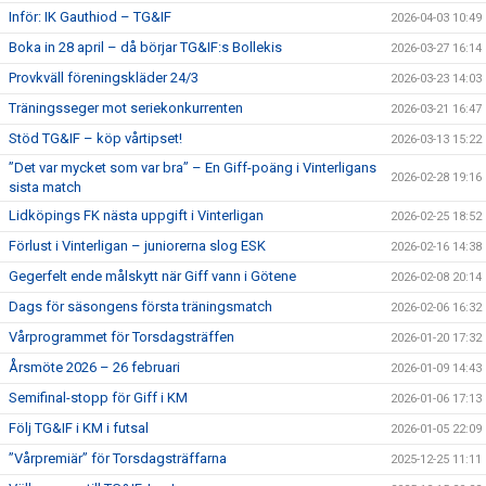
Inför: IK Gauthiod – TG&IF
2026-04-03 10:49
Boka in 28 april – då börjar TG&IF:s Bollekis
2026-03-27 16:14
Provkväll föreningskläder 24/3
2026-03-23 14:03
Träningsseger mot seriekonkurrenten
2026-03-21 16:47
Stöd TG&IF – köp vårtipset!
2026-03-13 15:22
”Det var mycket som var bra” – En Giff-poäng i Vinterligans
2026-02-28 19:16
sista match
Lidköpings FK nästa uppgift i Vinterligan
2026-02-25 18:52
Förlust i Vinterligan – juniorerna slog ESK
2026-02-16 14:38
Gegerfelt ende målskytt när Giff vann i Götene
2026-02-08 20:14
Dags för säsongens första träningsmatch
2026-02-06 16:32
Vårprogrammet för Torsdagsträffen
2026-01-20 17:32
Årsmöte 2026 – 26 februari
2026-01-09 14:43
Semifinal-stopp för Giff i KM
2026-01-06 17:13
Följ TG&IF i KM i futsal
2026-01-05 22:09
”Vårpremiär” för Torsdagsträffarna
2025-12-25 11:11