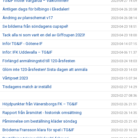
TG&IF möter Vårgårda – Välkommen!
2023-04-27 14:09
Äntligen dags för bilbingo i Ekedalen!
2023-04-26 20:58
Ändring av planschemat v17
2023-04-26 08:14
Se bilderna från söndagens cupspel!
2023-04-23 18:51
Tack alla ni som varit en del av Giffcupen 2023!
2023-04-23 18:00
Inför TG&IF - Götene IF
2023-04-14 07:15
Inför: IFK Uddevalla – TG&IF
2023-04-06 11:37
Förlängd anmälningstid till 120-årsfesten
2023-03-24 18:03
Glöm inte 120-årsfesten! Sista dagen att anmäla
2023-03-20 14:03
Vårtipset 2023
2023-03-15 07:34
Tisdagens match är inställd
2023-02-27 14:29
2023-02-27 08:36
Höjdpunkter från Vänersborgs FK – TG&IF
2023-02-26 21:51
Rapport från årsmötet - historisk omsättning
2023-02-26 14:35
Påminnelse om beställning kläder söndag
2023-02-25 21:43
Bröderna Fransson klara för spel i TG&IF
2023-02-20 16:23