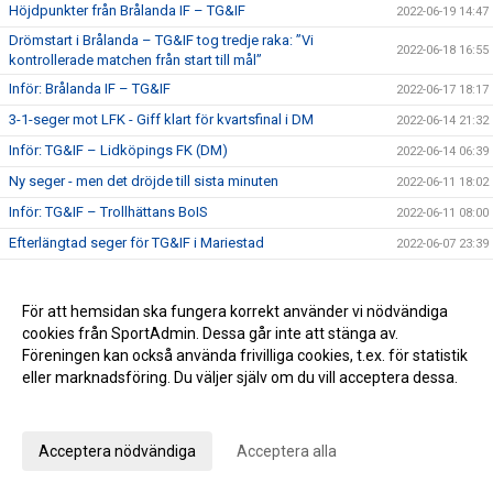
Höjdpunkter från Brålanda IF – TG&IF
2022-06-19 14:47
Drömstart i Brålanda – TG&IF tog tredje raka: ”Vi
2022-06-18 16:55
kontrollerade matchen från start till mål”
Inför: Brålanda IF – TG&IF
2022-06-17 18:17
3-1-seger mot LFK - Giff klart för kvartsfinal i DM
2022-06-14 21:32
Inför: TG&IF – Lidköpings FK (DM)
2022-06-14 06:39
Ny seger - men det dröjde till sista minuten
2022-06-11 18:02
Inför: TG&IF – Trollhättans BoIS
2022-06-11 08:00
Efterlängtad seger för TG&IF i Mariestad
2022-06-07 23:39
Bollekis avslutar i klubbstugan
2022-06-07 16:25
Inför: IFK Mariestad – TG&IF
2022-06-07 15:40
För att hemsidan ska fungera korrekt använder vi nödvändiga
cookies från SportAdmin. Dessa går inte att stänga av.
Förbud
2022-06-07 11:06
Föreningen kan också använda frivilliga cookies, t.ex. för statistik
Camp Ulvesborg sista anmälan IDAG 7 juni
2022-06-07 07:58
eller marknadsföring. Du väljer själv om du vill acceptera dessa.
Tack till alla som arbetat med den nya entrén!
2022-06-04 13:52
Anpassa dina val
Klart med program till Camp Ulvesborg – glöm inte att
2022-05-31 22:33
anmäla!
Acceptera nödvändiga
Acceptera alla
Sommaruppehåll 2022
2022-05-31 10:30