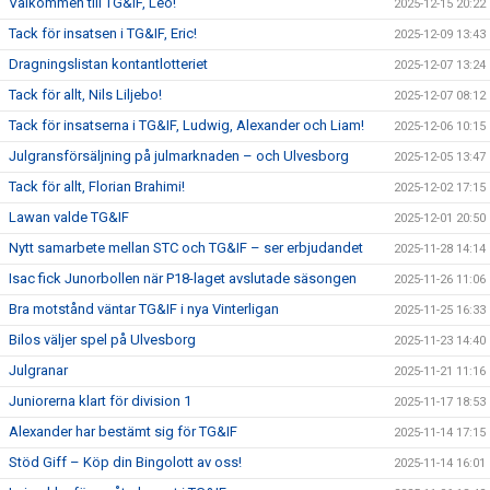
Välkommen till TG&IF, Leo!
2025-12-15 20:22
Tack för insatsen i TG&IF, Eric!
2025-12-09 13:43
Dragningslistan kontantlotteriet
2025-12-07 13:24
Tack för allt, Nils Liljebo!
2025-12-07 08:12
Tack för insatserna i TG&IF, Ludwig, Alexander och Liam!
2025-12-06 10:15
Julgransförsäljning på julmarknaden – och Ulvesborg
2025-12-05 13:47
Tack för allt, Florian Brahimi!
2025-12-02 17:15
Lawan valde TG&IF
2025-12-01 20:50
Nytt samarbete mellan STC och TG&IF – ser erbjudandet
2025-11-28 14:14
Isac fick Junorbollen när P18-laget avslutade säsongen
2025-11-26 11:06
Bra motstånd väntar TG&IF i nya Vinterligan
2025-11-25 16:33
Bilos väljer spel på Ulvesborg
2025-11-23 14:40
Julgranar
2025-11-21 11:16
Juniorerna klart för division 1
2025-11-17 18:53
Alexander har bestämt sig för TG&IF
2025-11-14 17:15
Stöd Giff – Köp din Bingolott av oss!
2025-11-14 16:01