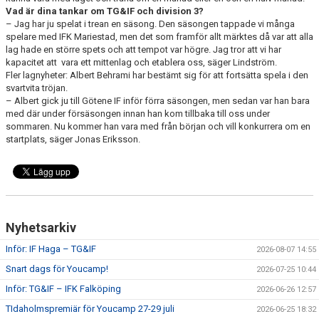
Vad är dina tankar om TG&IF och division 3?
– Jag har ju spelat i trean en säsong. Den säsongen tappade vi många
spelare med IFK Mariestad, men det som framför allt märktes då var att alla
lag hade en större spets och att tempot var högre. Jag tror att vi har
kapacitet att vara ett mittenlag och etablera oss, säger Lindström.
Fler lagnyheter: Albert Behrami har bestämt sig för att fortsätta spela i den
svartvita tröjan.
– Albert gick ju till Götene IF inför förra säsongen, men sedan var han bara
med där under försäsongen innan han kom tillbaka till oss under
sommaren. Nu kommer han vara med från början och vill konkurrera om en
startplats, säger Jonas Eriksson.
Nyhetsarkiv
Inför: IF Haga – TG&IF
2026-08-07 14:55
Snart dags för Youcamp!
2026-07-25 10:44
Inför: TG&IF – IFK Falköping
2026-06-26 12:57
TIdaholmspremiär för Youcamp 27-29 juli
2026-06-25 18:32