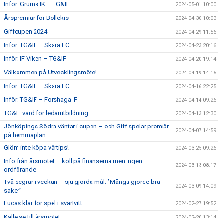
Inför: Grums IK – TG&IF
2024-05-01 10:00
Årspremiär för Bollekis
2024-04-30 10:03
Giffcupen 2024
2024-04-29 11:56
Inför: TG&IF – Skara FC
2024-04-23 20:16
Inför: IF Viken – TG&IF
2024-04-20 19:14
Välkommen på Utvecklingsmöte!
2024-04-19 14:15
Inför: TG&IF – Skara FC
2024-04-16 22:25
Inför: TG&IF – Forshaga IF
2024-04-14 09:26
TG&IF värd för ledarutbildning
2024-04-13 12:30
Jönköpings Södra väntar i cupen – och Giff spelar premiär
2024-04-07 14:59
på hemmaplan
Glöm inte köpa vårtips!
2024-03-25 09:26
Info från årsmötet – koll på finanserna men ingen
2024-03-13 08:17
ordförande
Två segrar i veckan – sju gjorda mål: ”Många gjorde bra
2024-03-09 14:09
saker”
Lucas klar för spel i svartvitt
2024-02-27 19:52
Kallelse till årsmötet
2024-02-20 13:14