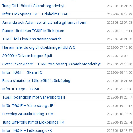
Tung Giff-förlust i Skaraborgsderbyt
2025-08-08 21:09
Inför: Lidköpings FK – Tidaholms G&IF
2025-08-08 12:22
Amanda och Adam ser till att hålla giffarna i form
2025-08-02 07:03
Ruben förstärker TG&IF inför hösten
2025-08-01 14:44
TG&IF föll i kvällens träningsmatch
2025-07-28 21:53
Här anmäler du dig till utbildningen UEFA C
2025-07-07 10:20
30.000kr Drive in bingon 8 juli
2025-07-03 06:11
Sviten lever vidare – TG&IF tog poäng i Skaraborgsderbyt
2025-06-29 18:30
Inför: TG&IF – Skara FC
2025-06-28 14:00
Fasta situationer fällde Giff i Jönköping
2025-06-25 21:38
Inför: IF Haga – TG&IF
2025-06-25 15:06
TG&IF poänglöst mot Vänersborgs IF
2025-06-19 23:17
Inför: TG&IF – Vänersborgs IF
2025-06-19 14:47
Freeplay 24.000kr tisdag 17/6
2025-06-16 18:09
Tung Giff-förlust mot Lidköpings FK
2025-06-13 22:14
Inför: TG&IF – Lidköpings FK
2025-06-13 13:57