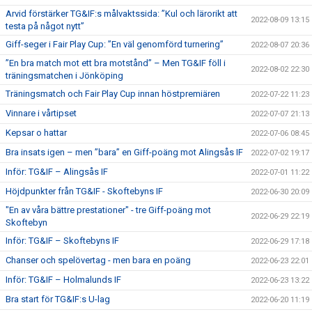
Arvid förstärker TG&IF:s målvaktssida: ”Kul och lärorikt att
2022-08-09 13:15
testa på något nytt”
Giff-seger i Fair Play Cup: ”En väl genomförd turnering”
2022-08-07 20:36
”En bra match mot ett bra motstånd” – Men TG&IF föll i
2022-08-02 22:30
träningsmatchen i Jönköping
Träningsmatch och Fair Play Cup innan höstpremiären
2022-07-22 11:23
Vinnare i vårtipset
2022-07-07 21:13
Kepsar o hattar
2022-07-06 08:45
Bra insats igen – men ”bara” en Giff-poäng mot Alingsås IF
2022-07-02 19:17
Inför: TG&IF – Alingsås IF
2022-07-01 11:22
Höjdpunkter från TG&IF - Skoftebyns IF
2022-06-30 20:09
"En av våra bättre prestationer" - tre Giff-poäng mot
2022-06-29 22:19
Skoftebyn
Inför: TG&IF – Skoftebyns IF
2022-06-29 17:18
Chanser och spelövertag - men bara en poäng
2022-06-23 22:01
Inför: TG&IF – Holmalunds IF
2022-06-23 13:22
Bra start för TG&IF:s U-lag
2022-06-20 11:19