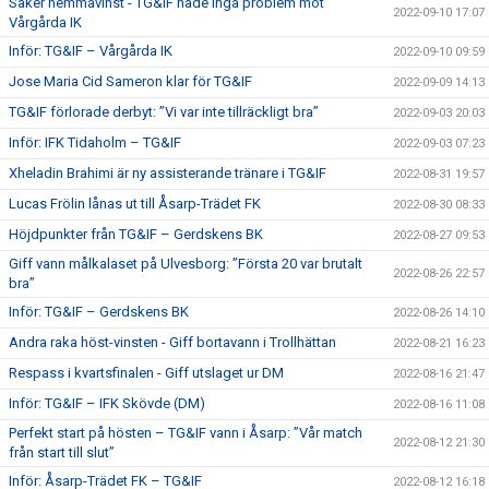
Säker hemmavinst - TG&IF hade inga problem mot
2022-09-10 17:07
Vårgårda IK
Inför: TG&IF – Vårgårda IK
2022-09-10 09:59
Jose Maria Cid Sameron klar för TG&IF
2022-09-09 14:13
TG&IF förlorade derbyt: ”Vi var inte tillräckligt bra”
2022-09-03 20:03
Inför: IFK Tidaholm – TG&IF
2022-09-03 07:23
Xheladin Brahimi är ny assisterande tränare i TG&IF
2022-08-31 19:57
Lucas Frölin lånas ut till Åsarp-Trädet FK
2022-08-30 08:33
Höjdpunkter från TG&IF – Gerdskens BK
2022-08-27 09:53
Giff vann målkalaset på Ulvesborg: ”Första 20 var brutalt
2022-08-26 22:57
bra”
Inför: TG&IF – Gerdskens BK
2022-08-26 14:10
Andra raka höst-vinsten - Giff bortavann i Trollhättan
2022-08-21 16:23
Respass i kvartsfinalen - Giff utslaget ur DM
2022-08-16 21:47
Inför: TG&IF – IFK Skövde (DM)
2022-08-16 11:08
Perfekt start på hösten – TG&IF vann i Åsarp: ”Vår match
2022-08-12 21:30
från start till slut”
Inför: Åsarp-Trädet FK – TG&IF
2022-08-12 16:18