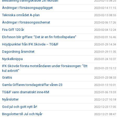
Beställning träningskläder 26 februari
2023-02-15 08:25
Ändringar i försäsongsupplägget
2023-02-14 11:15
Tekniska området A-plan
2023-02-13 08:55
Ändringar i försäsongsschemat
2023-02-06 17:26
Fira Giff 120 år
2023-02-04 12:24
Elofsson blir giffare: ”Det är en fin fotbollspelare”
2023-02-01 16:46
Höjdpunkter från IFK Skövde – TG&IF
2023-01-29 14:34
Dagordning årsmötet
2023-01-29 11:35
Nyckelknippa
2023-01-24 10:37
IFK Skövde första motståndaren under försäsongen: ”Ett
2023-01-23 15:12
kul avbrott”
Grattis
2023-01-23 08:33
Gamla Giffares torsdagsträffar våren-23
2023-01-13 10:01
TG&IF vann dramatiskt inne-KM
2023-01-06 19:59
Nyårslotter
2022-12-27 10:18
God jul och gott nytt år!
2022-12-23 17:05
Bingolotter till Jul och Nyår
2022-12-21 08:47