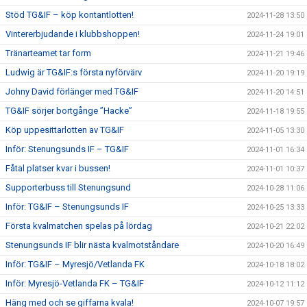
Stöd TG&IF – köp kontantlotten!
2024-11-28 13:50
Vintererbjudande i klubbshoppen!
2024-11-24 19:01
Tränarteamet tar form
2024-11-21 19:46
Ludwig är TG&IF:s första nyförvärv
2024-11-20 19:19
Johny David förlänger med TG&IF
2024-11-20 14:51
TG&IF sörjer bortgånge ”Hacke”
2024-11-18 19:55
Köp uppesittarlotten av TG&IF
2024-11-05 13:30
Inför: Stenungsunds IF – TG&IF
2024-11-01 16:34
Fåtal platser kvar i bussen!
2024-11-01 10:37
Supporterbuss till Stenungsund
2024-10-28 11:06
Inför: TG&IF – Stenungsunds IF
2024-10-25 13:33
Första kvalmatchen spelas på lördag
2024-10-21 22:02
Stenungsunds IF blir nästa kvalmotståndare
2024-10-20 16:49
Inför: TG&IF – Myresjö/Vetlanda FK
2024-10-18 18:02
Inför: Myresjö-Vetlanda FK – TG&IF
2024-10-12 11:12
Häng med och se giffarna kvala!
2024-10-07 19:57