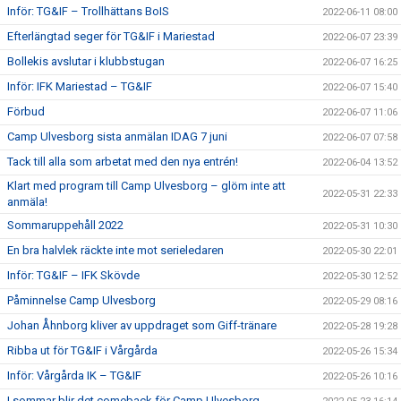
Inför: TG&IF – Trollhättans BoIS
2022-06-11 08:00
Efterlängtad seger för TG&IF i Mariestad
2022-06-07 23:39
Bollekis avslutar i klubbstugan
2022-06-07 16:25
Inför: IFK Mariestad – TG&IF
2022-06-07 15:40
Förbud
2022-06-07 11:06
Camp Ulvesborg sista anmälan IDAG 7 juni
2022-06-07 07:58
Tack till alla som arbetat med den nya entrén!
2022-06-04 13:52
Klart med program till Camp Ulvesborg – glöm inte att
2022-05-31 22:33
anmäla!
Sommaruppehåll 2022
2022-05-31 10:30
En bra halvlek räckte inte mot serieledaren
2022-05-30 22:01
Inför: TG&IF – IFK Skövde
2022-05-30 12:52
Påminnelse Camp Ulvesborg
2022-05-29 08:16
Johan Åhnborg kliver av uppdraget som Giff-tränare
2022-05-28 19:28
Ribba ut för TG&IF i Vårgårda
2022-05-26 15:34
Inför: Vårgårda IK – TG&IF
2022-05-26 10:16
I sommar blir det comeback för Camp Ulvesborg