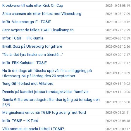
Kioskvaror till salu efter Kick On Cup
2025-10-08 08:19
Sista chansen ute efter förlust mot Vänersborg
2025-10-06 17:09
Inför: Vänersborgs IF - TG&IF
2025-10-03 18:12
Sent avgörande fällde TG&IF i kvalkampen
2025-09-27 17:29
Inför: TG&IF – IFK Kumla
2025-09-26 12:59
Ikväll: Quiz på Ulvesborg för giffare
2025-09-26 12:56
”Nu är det fyra finaler som återstår...”
2025-09-20 17:17
Inför: FBK Karlstad - TG&IF
2025-09-20 11:17
Nu är det dags att fräscha upp vår fina anläggning på
2025-09-15 10:09
Ulvesborg. Nu på lördag den 20 september
Tung Giff-förlust mot Ahlafors
2025-09-14 19:02
Dennis på kansliet jobbar torsdagskvällar framöver.
2025-09-11 10:05
Gamla Giffares torsdagsträffar drar igång på torsdag den
2025-09-08 15:00
25/9
Marginalerna emot när TG&IF tog poäng mot Tord
2025-09-05 21:41
Inför: TG&IF – IK Tord
2025-09-05 08:18
Välkommen att spela fotboll i TG&IF!
2025-09-03 09:17