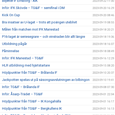
Biljetter IF Elfsborg - AIK
2023-09-22 11:00
Inför: IFK Skövde – TG&IF – semifinal i DM
2023-09-20 16:29
Kick On Cup
2023-09-20 08:46
Bra insatser av U-laget – trots att poängen uteblivit
2023-09-19 08:55
Målen från matchen mot IFK Mariestad
2023-09-18 20:21
P16-laget är seriesegrare – och vinstraden blir allt längre
2023-09-18 19:36
Utbildning pågår
2023-09-18 16:07
Påminnelse
2023-09-18 08:49
Inför: IFK Mariestad – TG&IF
2023-09-16 12:29
HLR utbildning med hjärtstartare
2023-09-15 08:20
Höjdpunkter från TG&IF – Brålanda IF
2023-09-10 20:37
Jackpotten spelas ut på säsongsavslutningen av bilbingon
2023-09-10 19:41
Inför: TG&IF – Brålanda IF
2023-09-08 07:30
Inför: Åsarp-Trädet – TG&IF
2023-09-01 22:04
Höjdpunkter från TG&IF – IK Kongahälla
2023-09-01 16:17
Höjdpunkter från TG&IF – Bergkullens IK
2023-09-01 16:13