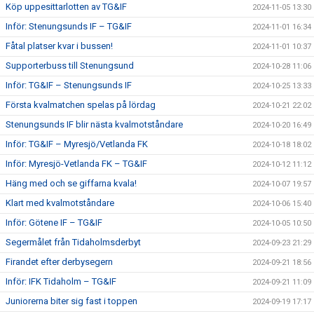
Köp uppesittarlotten av TG&IF
2024-11-05 13:30
Inför: Stenungsunds IF – TG&IF
2024-11-01 16:34
Fåtal platser kvar i bussen!
2024-11-01 10:37
Supporterbuss till Stenungsund
2024-10-28 11:06
Inför: TG&IF – Stenungsunds IF
2024-10-25 13:33
Första kvalmatchen spelas på lördag
2024-10-21 22:02
Stenungsunds IF blir nästa kvalmotståndare
2024-10-20 16:49
Inför: TG&IF – Myresjö/Vetlanda FK
2024-10-18 18:02
Inför: Myresjö-Vetlanda FK – TG&IF
2024-10-12 11:12
Häng med och se giffarna kvala!
2024-10-07 19:57
Klart med kvalmotståndare
2024-10-06 15:40
Inför: Götene IF – TG&IF
2024-10-05 10:50
Segermålet från Tidaholmsderbyt
2024-09-23 21:29
Firandet efter derbysegern
2024-09-21 18:56
Inför: IFK Tidaholm – TG&IF
2024-09-21 11:09
Juniorerna biter sig fast i toppen
2024-09-19 17:17