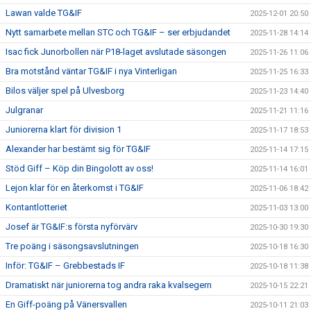
Lawan valde TG&IF
2025-12-01 20:50
Nytt samarbete mellan STC och TG&IF – ser erbjudandet
2025-11-28 14:14
Isac fick Junorbollen när P18-laget avslutade säsongen
2025-11-26 11:06
Bra motstånd väntar TG&IF i nya Vinterligan
2025-11-25 16:33
Bilos väljer spel på Ulvesborg
2025-11-23 14:40
Julgranar
2025-11-21 11:16
Juniorerna klart för division 1
2025-11-17 18:53
Alexander har bestämt sig för TG&IF
2025-11-14 17:15
Stöd Giff – Köp din Bingolott av oss!
2025-11-14 16:01
Lejon klar för en återkomst i TG&IF
2025-11-06 18:42
Kontantlotteriet
2025-11-03 13:00
Josef är TG&IF:s första nyförvärv
2025-10-30 19:30
Tre poäng i säsongsavslutningen
2025-10-18 16:30
Inför: TG&IF – Grebbestads IF
2025-10-18 11:38
Dramatiskt när juniorerna tog andra raka kvalsegern
2025-10-15 22:21
En Giff-poäng på Vänersvallen
2025-10-11 21:03