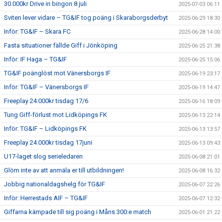
30.000kr Drive in bingon 8 juli
2025-07-03 06:11
Sviten lever vidare – TG&IF tog poäng i Skaraborgsderbyt
2025-06-29 18:30
Inför: TG&IF – Skara FC
2025-06-28 14:00
Fasta situationer fällde Giff i Jönköping
2025-06-25 21:38
Inför: IF Haga – TG&IF
2025-06-25 15:06
TG&IF poänglöst mot Vänersborgs IF
2025-06-19 23:17
Inför: TG&IF – Vänersborgs IF
2025-06-19 14:47
Freeplay 24.000kr tisdag 17/6
2025-06-16 18:09
Tung Giff-förlust mot Lidköpings FK
2025-06-13 22:14
Inför: TG&IF – Lidköpings FK
2025-06-13 13:57
Freeplay 24.000kr tisdag 17juni
2025-06-13 09:43
U17-laget slog serieledaren
2025-06-08 21:01
Glöm inte av att anmäla er till utbildningen!
2025-06-08 16:32
Jobbig nationaldagshelg för TG&IF
2025-06-07 22:26
Inför: Herrestads AIF – TG&IF
2025-06-07 12:32
Giffarna kämpade till sig poäng i Måns 300:e match
2025-06-01 21:22