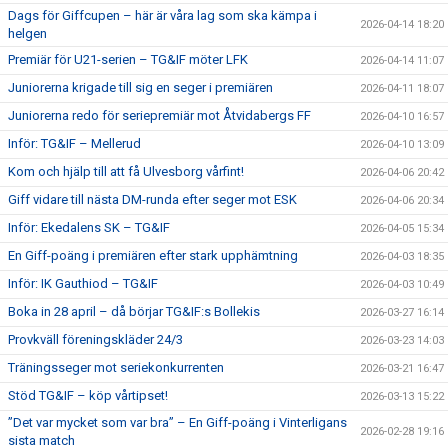
Dags för Giffcupen – här är våra lag som ska kämpa i
2026-04-14 18:20
helgen
Premiär för U21-serien – TG&IF möter LFK
2026-04-14 11:07
Juniorerna krigade till sig en seger i premiären
2026-04-11 18:07
Juniorerna redo för seriepremiär mot Åtvidabergs FF
2026-04-10 16:57
Inför: TG&IF – Mellerud
2026-04-10 13:09
Kom och hjälp till att få Ulvesborg vårfint!
2026-04-06 20:42
Giff vidare till nästa DM-runda efter seger mot ESK
2026-04-06 20:34
Inför: Ekedalens SK – TG&IF
2026-04-05 15:34
En Giff-poäng i premiären efter stark upphämtning
2026-04-03 18:35
Inför: IK Gauthiod – TG&IF
2026-04-03 10:49
Boka in 28 april – då börjar TG&IF:s Bollekis
2026-03-27 16:14
Provkväll föreningskläder 24/3
2026-03-23 14:03
Träningsseger mot seriekonkurrenten
2026-03-21 16:47
Stöd TG&IF – köp vårtipset!
2026-03-13 15:22
”Det var mycket som var bra” – En Giff-poäng i Vinterligans
2026-02-28 19:16
sista match