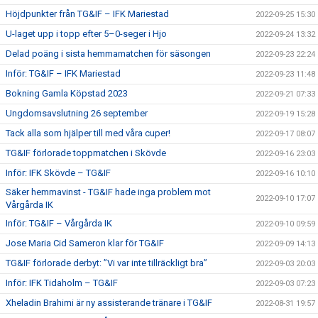
Höjdpunkter från TG&IF – IFK Mariestad
2022-09-25 15:30
U-laget upp i topp efter 5–0-seger i Hjo
2022-09-24 13:32
Delad poäng i sista hemmamatchen för säsongen
2022-09-23 22:24
Inför: TG&IF – IFK Mariestad
2022-09-23 11:48
Bokning Gamla Köpstad 2023
2022-09-21 07:33
Ungdomsavslutning 26 september
2022-09-19 15:28
Tack alla som hjälper till med våra cuper!
2022-09-17 08:07
TG&IF förlorade toppmatchen i Skövde
2022-09-16 23:03
Inför: IFK Skövde – TG&IF
2022-09-16 10:10
Säker hemmavinst - TG&IF hade inga problem mot
2022-09-10 17:07
Vårgårda IK
Inför: TG&IF – Vårgårda IK
2022-09-10 09:59
Jose Maria Cid Sameron klar för TG&IF
2022-09-09 14:13
TG&IF förlorade derbyt: ”Vi var inte tillräckligt bra”
2022-09-03 20:03
Inför: IFK Tidaholm – TG&IF
2022-09-03 07:23
Xheladin Brahimi är ny assisterande tränare i TG&IF
2022-08-31 19:57