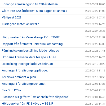
Förlängd anmälningstid till 120-årsfesten
2023-03-24 18:03
Glöm inte 120-årsfesten! Sista dagen att anmäla
2023-03-20 14:03
Vårtipset 2023
2023-03-15 07:34
Tisdagens match är inställd
2023-02-27 14:29
2023-02-27 08:36
Höjdpunkter från Vänersborgs FK – TG&IF
2023-02-26 21:51
Rapport från årsmötet - historisk omsättning
2023-02-26 14:35
Påminnelse om beställning kläder söndag
2023-02-25 21:43
Bröderna Fransson klara för spel i TG&IF
2023-02-20 16:23
Beställning träningskläder 26 februari
2023-02-15 08:25
Ändringar i försäsongsupplägget
2023-02-14 11:15
Tekniska området A-plan
2023-02-13 08:55
Ändringar i försäsongsschemat
2023-02-06 17:26
Fira Giff 120 år
2023-02-04 12:24
Elofsson blir giffare: ”Det är en fin fotbollspelare”
2023-02-01 16:46
Höjdpunkter från IFK Skövde – TG&IF
2023-01-29 14:34