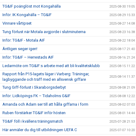
TG&IF poänglöst mot Kongahälla
2025-08-30 19:05
Inför: IK Kongahälla – TG&IF
2025-08-29 15:33
Vinnare vårtipset
2025-08-27 14:08
Tung förlust när Motala avgjorde i slutminuterna
2025-08-23 16:38
Inför: TG&IF - Motala AIF
2025-08-22 18:04
Äntligen seger igen!
2025-08-17 21:40
Inför: TG&IF – Herrestads AIF
2025-08-16 21:24
Ledarmöte om TG&IF:s arbete med att bli kvalitetsklubb
2025-08-15 11:22
Rapport från P15-lagets läger i Varberg: Träningar,
2025-08-14 11:37
lagbyggande och träff med en allsvensk giffare
Tung Giff-förlust i Skaraborgsderbyt
2025-08-08 21:09
Inför: Lidköpings FK – Tidaholms G&IF
2025-08-08 12:22
Amanda och Adam ser till att hålla giffarna i form
2025-08-02 07:03
Ruben förstärker TG&IF inför hösten
2025-08-01 14:44
TG&IF föll i kvällens träningsmatch
2025-07-28 21:53
Här anmäler du dig till utbildningen UEFA C
2025-07-07 10:20