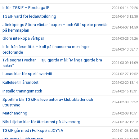
Inför: TG&IF – Forshaga IF
2024-04-14 09:26
TG&IF värd för ledarutbildning
2024-04-13 12:30
Jönköpings Södra väntar i cupen – och Giff spelar premiär
2024-04-07 14:59
på hemmaplan
Glöm inte köpa vårtips!
2024-03-25 09:26
Info från årsmötet – koll på finanserna men ingen
2024-03-13 08:17
ordförande
Två segrar i veckan – sju gjorda mål: ”Många gjorde bra
2024-03-09 14:09
saker”
Lucas klar för spel i svartvitt
2024-02-27 19:52
Kallelse till årsmötet
2024-02-20 13:14
Inställd träningsmatch
2024-02-16 13:31
Sportlife blir TG&IF:s leverantör av klubbkläder och
2024-02-09 09:52
utrustning
Matchändring
2024-02-08 10:51
Nils Liljebo klar för återkomst på Ulvesborg
2024-02-02 19:12
TG&IF går med i Folkspels JOYNA
2024-01-26 10:00