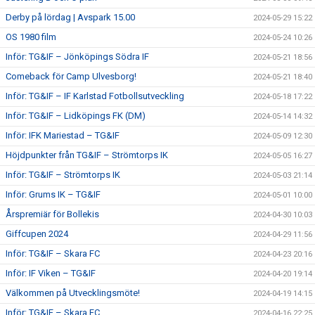
Derby på lördag | Avspark 15.00
2024-05-29 15:22
OS 1980 film
2024-05-24 10:26
Inför: TG&IF – Jönköpings Södra IF
2024-05-21 18:56
Comeback för Camp Ulvesborg!
2024-05-21 18:40
Inför: TG&IF – IF Karlstad Fotbollsutveckling
2024-05-18 17:22
Inför: TG&IF – Lidköpings FK (DM)
2024-05-14 14:32
Inför: IFK Mariestad – TG&IF
2024-05-09 12:30
Höjdpunkter från TG&IF – Strömtorps IK
2024-05-05 16:27
Inför: TG&IF – Strömtorps IK
2024-05-03 21:14
Inför: Grums IK – TG&IF
2024-05-01 10:00
Årspremiär för Bollekis
2024-04-30 10:03
Giffcupen 2024
2024-04-29 11:56
Inför: TG&IF – Skara FC
2024-04-23 20:16
Inför: IF Viken – TG&IF
2024-04-20 19:14
Välkommen på Utvecklingsmöte!
2024-04-19 14:15
Inför: TG&IF – Skara FC
2024-04-16 22:25