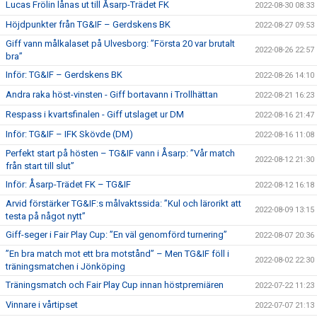
Lucas Frölin lånas ut till Åsarp-Trädet FK
2022-08-30 08:33
Höjdpunkter från TG&IF – Gerdskens BK
2022-08-27 09:53
Giff vann målkalaset på Ulvesborg: ”Första 20 var brutalt
2022-08-26 22:57
bra”
Inför: TG&IF – Gerdskens BK
2022-08-26 14:10
Andra raka höst-vinsten - Giff bortavann i Trollhättan
2022-08-21 16:23
Respass i kvartsfinalen - Giff utslaget ur DM
2022-08-16 21:47
Inför: TG&IF – IFK Skövde (DM)
2022-08-16 11:08
Perfekt start på hösten – TG&IF vann i Åsarp: ”Vår match
2022-08-12 21:30
från start till slut”
Inför: Åsarp-Trädet FK – TG&IF
2022-08-12 16:18
Arvid förstärker TG&IF:s målvaktssida: ”Kul och lärorikt att
2022-08-09 13:15
testa på något nytt”
Giff-seger i Fair Play Cup: ”En väl genomförd turnering”
2022-08-07 20:36
”En bra match mot ett bra motstånd” – Men TG&IF föll i
2022-08-02 22:30
träningsmatchen i Jönköping
Träningsmatch och Fair Play Cup innan höstpremiären
2022-07-22 11:23
Vinnare i vårtipset
2022-07-07 21:13