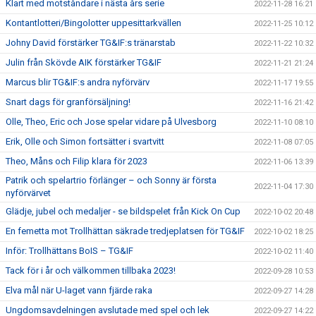
Klart med motståndare i nästa års serie
2022-11-28 16:21
Kontantlotteri/Bingolotter uppesittarkvällen
2022-11-25 10:12
Johny David förstärker TG&IF:s tränarstab
2022-11-22 10:32
Julin från Skövde AIK förstärker TG&IF
2022-11-21 21:24
Marcus blir TG&IF:s andra nyförvärv
2022-11-17 19:55
Snart dags för granförsäljning!
2022-11-16 21:42
Olle, Theo, Eric och Jose spelar vidare på Ulvesborg
2022-11-10 08:10
Erik, Olle och Simon fortsätter i svartvitt
2022-11-08 07:05
Theo, Måns och Filip klara för 2023
2022-11-06 13:39
Patrik och spelartrio förlänger – och Sonny är första
2022-11-04 17:30
nyförvärvet
Glädje, jubel och medaljer - se bildspelet från Kick On Cup
2022-10-02 20:48
En femetta mot Trollhättan säkrade tredjeplatsen för TG&IF
2022-10-02 18:25
Inför: Trollhättans BoIS – TG&IF
2022-10-02 11:40
Tack för i år och välkommen tillbaka 2023!
2022-09-28 10:53
Elva mål när U-laget vann fjärde raka
2022-09-27 14:28
Ungdomsavdelningen avslutade med spel och lek
2022-09-27 14:22