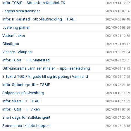
Inför: TG&IF – Sörstafors-Kolbäck FK
2024-09-14 12:07
Lagens sista träningar
2024-09-10 07:56
Inför: IF Karlstad Fotbollsutveckling – TG&IF
2024-09-08 09:48
Justering planer
2024-09-06 08:28
Vattenflaskor
2024-09-04 10:55
Glasögon
2024-09-04 08:17
Vinnare i Vårtipset
2024-09-03 21:34
Inför: TG&IF – IFK Mariestad
2024-08-29 20:51
Giff-juniorerna vann seriefinalen – upp i serieledning
2024-08-29 19:13
Effektivt TG&IF krigade till sig tre poäng i Värmland
2024-08-24 17:25
Inför: Strömtorps IK – TG&IF
2024-08-23 21:48
Solpaneler på Ulvesborg
2024-08-19 11:09
Inför: Skara FC – TG&IF
2024-08-16 11:52
Inför: TG&IF – IF Viken
2024-08-11 07:30
Snart dags för Bollekis igen!
2024-08-07 20:00
Sommarrea i klubbshoppen!
2024-08-07 13:48