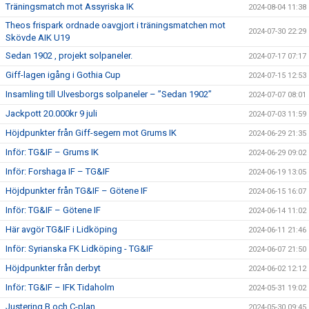
Träningsmatch mot Assyriska IK
2024-08-04 11:38
Theos frispark ordnade oavgjort i träningsmatchen mot
2024-07-30 22:29
Skövde AIK U19
Sedan 1902 , projekt solpaneler.
2024-07-17 07:17
Giff-lagen igång i Gothia Cup
2024-07-15 12:53
Insamling till Ulvesborgs solpaneler – ”Sedan 1902”
2024-07-07 08:01
Jackpott 20.000kr 9 juli
2024-07-03 11:59
Höjdpunkter från Giff-segern mot Grums IK
2024-06-29 21:35
Inför: TG&IF – Grums IK
2024-06-29 09:02
Inför: Forshaga IF – TG&IF
2024-06-19 13:05
Höjdpunkter från TG&IF – Götene IF
2024-06-15 16:07
Inför: TG&IF – Götene IF
2024-06-14 11:02
Här avgör TG&IF i Lidköping
2024-06-11 21:46
Inför: Syrianska FK Lidköping - TG&IF
2024-06-07 21:50
Höjdpunkter från derbyt
2024-06-02 12:12
Inför: TG&IF – IFK Tidaholm
2024-05-31 19:02
Justering B och C-plan
2024-05-30 09:45