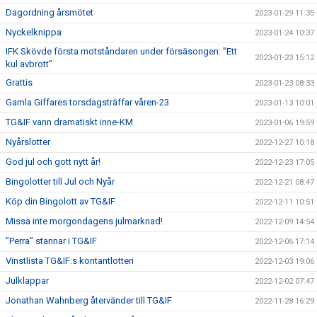
Dagordning årsmötet
2023-01-29 11:35
Nyckelknippa
2023-01-24 10:37
IFK Skövde första motståndaren under försäsongen: ”Ett
2023-01-23 15:12
kul avbrott”
Grattis
2023-01-23 08:33
Gamla Giffares torsdagsträffar våren-23
2023-01-13 10:01
TG&IF vann dramatiskt inne-KM
2023-01-06 19:59
Nyårslotter
2022-12-27 10:18
God jul och gott nytt år!
2022-12-23 17:05
Bingolotter till Jul och Nyår
2022-12-21 08:47
Köp din Bingolott av TG&IF
2022-12-11 10:51
Missa inte morgondagens julmarknad!
2022-12-09 14:54
”Perra” stannar i TG&IF
2022-12-06 17:14
Vinstlista TG&IF:s kontantlotteri
2022-12-03 19:06
Julklappar
2022-12-02 07:47
Jonathan Wahnberg återvänder till TG&IF
2022-11-28 16:29