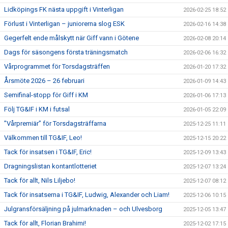
Lidköpings FK nästa uppgift i Vinterligan
2026-02-25 18:52
Förlust i Vinterligan – juniorerna slog ESK
2026-02-16 14:38
Gegerfelt ende målskytt när Giff vann i Götene
2026-02-08 20:14
Dags för säsongens första träningsmatch
2026-02-06 16:32
Vårprogrammet för Torsdagsträffen
2026-01-20 17:32
Årsmöte 2026 – 26 februari
2026-01-09 14:43
Semifinal-stopp för Giff i KM
2026-01-06 17:13
Följ TG&IF i KM i futsal
2026-01-05 22:09
”Vårpremiär” för Torsdagsträffarna
2025-12-25 11:11
Välkommen till TG&IF, Leo!
2025-12-15 20:22
Tack för insatsen i TG&IF, Eric!
2025-12-09 13:43
Dragningslistan kontantlotteriet
2025-12-07 13:24
Tack för allt, Nils Liljebo!
2025-12-07 08:12
Tack för insatserna i TG&IF, Ludwig, Alexander och Liam!
2025-12-06 10:15
Julgransförsäljning på julmarknaden – och Ulvesborg
2025-12-05 13:47
Tack för allt, Florian Brahimi!
2025-12-02 17:15