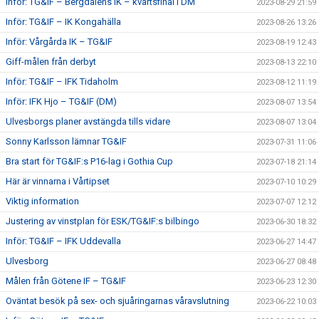
Inför: TG&IF – Bergdalens IK – kvartsfinal i DM
2023-08-29 21:59
Inför: TG&IF – IK Kongahälla
2023-08-26 13:26
Inför: Vårgårda IK – TG&IF
2023-08-19 12:43
Giff-målen från derbyt
2023-08-13 22:10
Inför: TG&IF – IFK Tidaholm
2023-08-12 11:19
Inför: IFK Hjo – TG&IF (DM)
2023-08-07 13:54
Ulvesborgs planer avstängda tills vidare
2023-08-07 13:04
Sonny Karlsson lämnar TG&IF
2023-07-31 11:06
Bra start för TG&IF:s P16-lag i Gothia Cup
2023-07-18 21:14
Här är vinnarna i Vårtipset
2023-07-10 10:29
Viktig information
2023-07-07 12:12
Justering av vinstplan för ESK/TG&IF:s bilbingo
2023-06-30 18:32
Inför: TG&IF – IFK Uddevalla
2023-06-27 14:47
Ulvesborg
2023-06-27 08:48
Målen från Götene IF – TG&IF
2023-06-23 12:30
Oväntat besök på sex- och sjuåringarnas våravslutning
2023-06-22 10:03