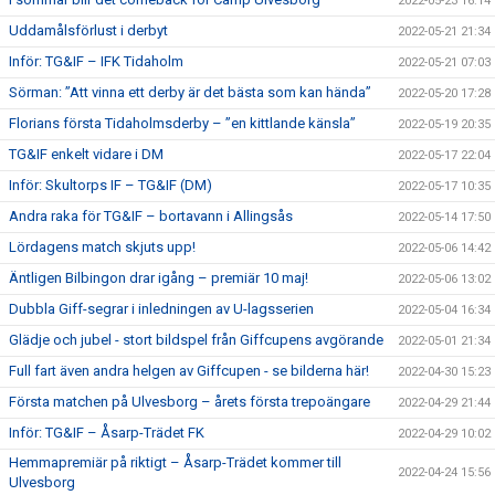
2022-05-23 16:14
Uddamålsförlust i derbyt
2022-05-21 21:34
Inför: TG&IF – IFK Tidaholm
2022-05-21 07:03
Sörman: ”Att vinna ett derby är det bästa som kan hända”
2022-05-20 17:28
Florians första Tidaholmsderby – ”en kittlande känsla”
2022-05-19 20:35
TG&IF enkelt vidare i DM
2022-05-17 22:04
Inför: Skultorps IF – TG&IF (DM)
2022-05-17 10:35
Andra raka för TG&IF – bortavann i Allingsås
2022-05-14 17:50
Lördagens match skjuts upp!
2022-05-06 14:42
Äntligen Bilbingon drar igång – premiär 10 maj!
2022-05-06 13:02
Dubbla Giff-segrar i inledningen av U-lagsserien
2022-05-04 16:34
Glädje och jubel - stort bildspel från Giffcupens avgörande
2022-05-01 21:34
Full fart även andra helgen av Giffcupen - se bilderna här!
2022-04-30 15:23
Första matchen på Ulvesborg – årets första trepoängare
2022-04-29 21:44
Inför: TG&IF – Åsarp-Trädet FK
2022-04-29 10:02
Hemmapremiär på riktigt – Åsarp-Trädet kommer till
2022-04-24 15:56
Ulvesborg