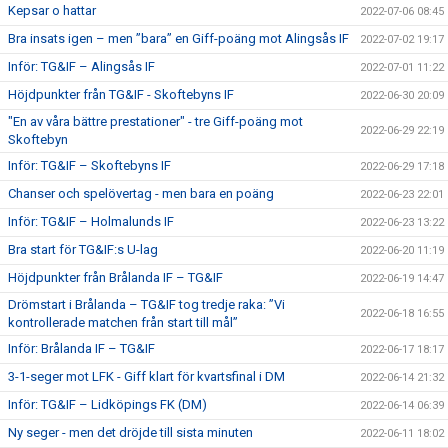
Kepsar o hattar
2022-07-06 08:45
Bra insats igen – men ”bara” en Giff-poäng mot Alingsås IF
2022-07-02 19:17
Inför: TG&IF – Alingsås IF
2022-07-01 11:22
Höjdpunkter från TG&IF - Skoftebyns IF
2022-06-30 20:09
"En av våra bättre prestationer" - tre Giff-poäng mot
2022-06-29 22:19
Skoftebyn
Inför: TG&IF – Skoftebyns IF
2022-06-29 17:18
Chanser och spelövertag - men bara en poäng
2022-06-23 22:01
Inför: TG&IF – Holmalunds IF
2022-06-23 13:22
Bra start för TG&IF:s U-lag
2022-06-20 11:19
Höjdpunkter från Brålanda IF – TG&IF
2022-06-19 14:47
Drömstart i Brålanda – TG&IF tog tredje raka: ”Vi
2022-06-18 16:55
kontrollerade matchen från start till mål”
Inför: Brålanda IF – TG&IF
2022-06-17 18:17
3-1-seger mot LFK - Giff klart för kvartsfinal i DM
2022-06-14 21:32
Inför: TG&IF – Lidköpings FK (DM)
2022-06-14 06:39
Ny seger - men det dröjde till sista minuten
2022-06-11 18:02