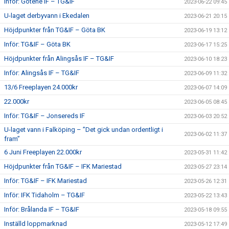
Inför: Götene IF – TG&IF
2023-06-22 09:45
U-laget derbyvann i Ekedalen
2023-06-21 20:15
Höjdpunkter från TG&IF – Göta BK
2023-06-19 13:12
Inför: TG&IF – Göta BK
2023-06-17 15:25
Höjdpunkter från Alingsås IF – TG&IF
2023-06-10 18:23
Inför: Alingsås IF – TG&IF
2023-06-09 11:32
13/6 Freeplayen 24.000kr
2023-06-07 14:09
22.000kr
2023-06-05 08:45
Inför: TG&IF – Jonsereds IF
2023-06-03 20:52
U-laget vann i Falköping – ”Det gick undan ordentligt i
2023-06-02 11:37
fram”
6 Juni Freeplayen 22.000kr
2023-05-31 11:42
Höjdpunkter från TG&IF – IFK Mariestad
2023-05-27 23:14
Inför: TG&IF – IFK Mariestad
2023-05-26 12:31
Inför: IFK Tidaholm – TG&IF
2023-05-22 13:43
Inför: Brålanda IF – TG&IF
2023-05-18 09:55
Inställd loppmarknad
2023-05-12 17:49