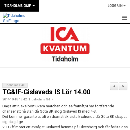
TIDAHOLMS G&IF
LOGGA IN
HEM
FÖRENINGSKALENDERN
NYHETER
KLUBBSTUGAN
KONTAKT
Tidaholms G&IF
<
>
TG&IF-Gislaveds IS Lör 14.00
FÖRENINGEN
2014-10-18 18:42, Tidaholms G&IF
SOUVENIRER
Dags att ruska bort Skara matchen och se framåt,vi har fortfarande
chanser att nå 3:an då Göta BK slog Gislaved IS med 4-3.
Det kommer garanterat bli en dramatisk sista kvalrunda då Göta BK skapat
GAMLA GIFFS TORSDAGSTRÄFFAR
sig slagläge.
Vi i Giff möter ett avsågat Gislaved hemma på Ulvesborg och får förlita oss
MATCHER