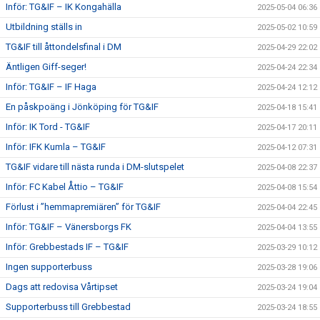
Inför: TG&IF – IK Kongahälla
2025-05-04 06:36
Utbildning ställs in
2025-05-02 10:59
TG&IF till åttondelsfinal i DM
2025-04-29 22:02
Äntligen Giff-seger!
2025-04-24 22:34
Inför: TG&IF – IF Haga
2025-04-24 12:12
En påskpoäng i Jönköping för TG&IF
2025-04-18 15:41
Inför: IK Tord - TG&IF
2025-04-17 20:11
Inför: IFK Kumla – TG&IF
2025-04-12 07:31
TG&IF vidare till nästa runda i DM-slutspelet
2025-04-08 22:37
Inför: FC Kabel Åttio – TG&IF
2025-04-08 15:54
Förlust i ”hemmapremiären” för TG&IF
2025-04-04 22:45
Inför: TG&IF – Vänersborgs FK
2025-04-04 13:55
Inför: Grebbestads IF – TG&IF
2025-03-29 10:12
Ingen supporterbuss
2025-03-28 19:06
Dags att redovisa Vårtipset
2025-03-24 19:04
Supporterbuss till Grebbestad
2025-03-24 18:55