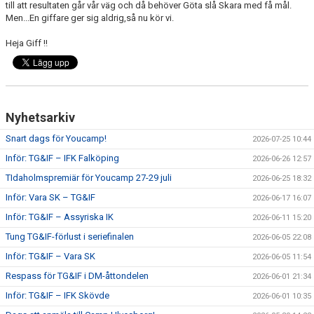
till att resultaten går vår väg och då behöver Göta slå Skara med få mål.
Men...En giffare ger sig aldrig,så nu kör vi.
CUPER ARBETSBESKRIVNING
Heja Giff !!
PLANSCHEMA
Nyhetsarkiv
Snart dags för Youcamp!
2026-07-25 10:44
Inför: TG&IF – IFK Falköping
2026-06-26 12:57
TIdaholmspremiär för Youcamp 27-29 juli
2026-06-25 18:32
Inför: Vara SK – TG&IF
2026-06-17 16:07
Inför: TG&IF – Assyriska IK
2026-06-11 15:20
Tung TG&IF-förlust i seriefinalen
2026-06-05 22:08
Inför: TG&IF – Vara SK
2026-06-05 11:54
Respass för TG&IF i DM-åttondelen
2026-06-01 21:34
Inför: TG&IF – IFK Skövde
2026-06-01 10:35