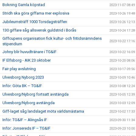
Bokning Gamla köpstad
2023-11-07 08:49
Stridh ska göra giffarna mer explosiva
2023-10-26 19:48
Jubileumsträff 1000 Torsdagsträffen
2023-10-26 12:13
130 giffare såg allsvensk guldstrid i Borås
2023-10-24 17:28
Giffcupens organisation fick kultur- och fritidsnämndens
2023-10-22 17:16
stipendium
Johny blir huvudtränare i TG&IF
2023-10-22 16:09
IF Elfsborg - AIK 23 oktober
2023-10-20 08:06
Fair play avslutning
2023-10-17 09:56
Ulvesborg Nyborg 2023
2023-10-09 10:46
Inför: Göta BK – TG&IF
2023-10-08 12:24
Ulvesborg/Nyborg fortsatt avstängda
2023-10-05 12:39
Ulvesborg/Nyborg avstängda
2023-10-03 12:09
Giff-laget såg landslaget möta världsmästarna
2023-10-02 17:33
Inför: TG&IF – Alingsås IF
2023-09-30 11:34
Inför: Jonsereds IF – TG&IF
2023-09-23 10:00