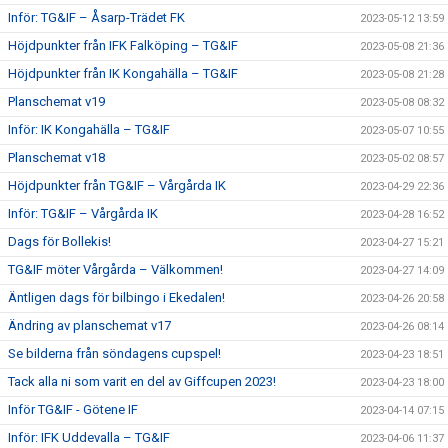
Inför: TG&IF – Åsarp-Trädet FK
2023-05-12 13:59
Höjdpunkter från IFK Falköping – TG&IF
2023-05-08 21:36
Höjdpunkter från IK Kongahälla – TG&IF
2023-05-08 21:28
Planschemat v19
2023-05-08 08:32
Inför: IK Kongahälla – TG&IF
2023-05-07 10:55
Planschemat v18
2023-05-02 08:57
Höjdpunkter från TG&IF – Vårgårda IK
2023-04-29 22:36
Inför: TG&IF – Vårgårda IK
2023-04-28 16:52
Dags för Bollekis!
2023-04-27 15:21
TG&IF möter Vårgårda – Välkommen!
2023-04-27 14:09
Äntligen dags för bilbingo i Ekedalen!
2023-04-26 20:58
Ändring av planschemat v17
2023-04-26 08:14
Se bilderna från söndagens cupspel!
2023-04-23 18:51
Tack alla ni som varit en del av Giffcupen 2023!
2023-04-23 18:00
Inför TG&IF - Götene IF
2023-04-14 07:15
Inför: IFK Uddevalla – TG&IF
2023-04-06 11:37