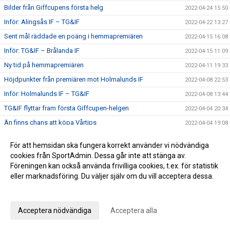
Bilder från Giffcupens första helg
2022-04-24 15:50
Inför: Alingsås IF – TG&IF
2022-04-22 13:27
Sent mål räddade en poäng i hemmapremiären
2022-04-15 16:08
Inför: TG&IF – Brålanda IF
2022-04-15 11:09
Ny tid på hemmapremiären
2022-04-11 19:33
Höjdpunkter från premiären mot Holmalunds IF
2022-04-08 22:53
Inför: Holmalunds IF – TG&IF
2022-04-08 13:44
TG&IF flyttar fram första Giffcupen-helgen
2022-04-04 20:34
Än finns chans att köpa Vårtips
2022-04-04 19:08
Välkommen till vår nya hemsida
2022-04-04 10:15
För att hemsidan ska fungera korrekt använder vi nödvändiga
Inför: TG&IF – Götene IF (träningsmatch)
2022-04-01 17:10
cookies från SportAdmin. Dessa går inte att stänga av.
Bra årspremiär av juniorlaget mot Folkabo
Föreningen kan också använda frivilliga cookies, t.ex. för statistik
2022-03-24 16:48
eller marknadsföring. Du väljer själv om du vill acceptera dessa.
INFO Nya huvudentrèn
2022-03-24 12:27
Anpassa dina val
Entrèn
2022-03-15 08:41
Inför: Husqvarna FF – TG&IF
2022-03-12 10:50
Acceptera nödvändiga
Acceptera alla
Inför: TG&IF – IK Gauthiod (träningsmatch)
2022-03-05 07:33