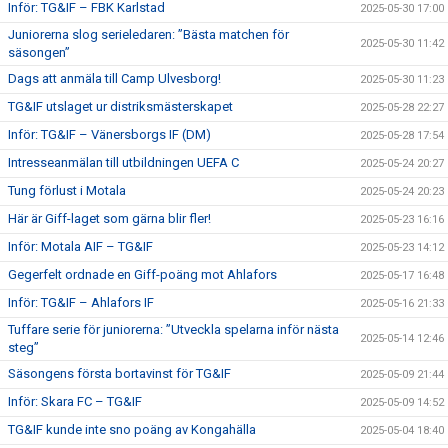
Inför: TG&IF – FBK Karlstad
2025-05-30 17:00
Juniorerna slog serieledaren: ”Bästa matchen för
2025-05-30 11:42
säsongen”
Dags att anmäla till Camp Ulvesborg!
2025-05-30 11:23
TG&IF utslaget ur distriksmästerskapet
2025-05-28 22:27
Inför: TG&IF – Vänersborgs IF (DM)
2025-05-28 17:54
Intresseanmälan till utbildningen UEFA C
2025-05-24 20:27
Tung förlust i Motala
2025-05-24 20:23
Här är Giff-laget som gärna blir fler!
2025-05-23 16:16
Inför: Motala AIF – TG&IF
2025-05-23 14:12
Gegerfelt ordnade en Giff-poäng mot Ahlafors
2025-05-17 16:48
Inför: TG&IF – Ahlafors IF
2025-05-16 21:33
Tuffare serie för juniorerna: ”Utveckla spelarna inför nästa
2025-05-14 12:46
steg”
Säsongens första bortavinst för TG&IF
2025-05-09 21:44
Inför: Skara FC – TG&IF
2025-05-09 14:52
TG&IF kunde inte sno poäng av Kongahälla
2025-05-04 18:40