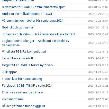
Uthyrning klubbstugan
2024-01-19 10:38
Silverplats för TG&IF i kommunmästerskapet
2024-01-06 15:02
Andreas blir målvaktstränare i TG&IF
2023-12-29 09:10
Vårens träningsmatcher för seniorerna 2024
2023-12-22 16:57
God jul och gott nytt år
2023-12-21 15:18
Johannes och Valmir – två återvändare klara för Giff
2023-12-08 17:47
Lagkaptenen förlänger – Axelsson blir en del av
2023-12-03 20:49
tränarstaben
Vinstlista TG&IF:s kontantlotteri
2023-12-02 16:16
Leon tillbaka i svartvitt
2023-11-30 22:10
Gegerfelt är TG&IF:s första nyförvärv
2023-11-29 22:12
Julklappar
2023-11-29 07:40
Florian klar för nästa säsong
2023-11-28 19:25
Förslaget: Så blir TG&IF:s serie 2024
2023-11-23 19:28
Emir blir assisterande tränare
2023-11-23 16:19
Kontantlotteriet
2023-11-17 09:06
Så ser giffarnas truppbygge ut
2023-11-10 14:12