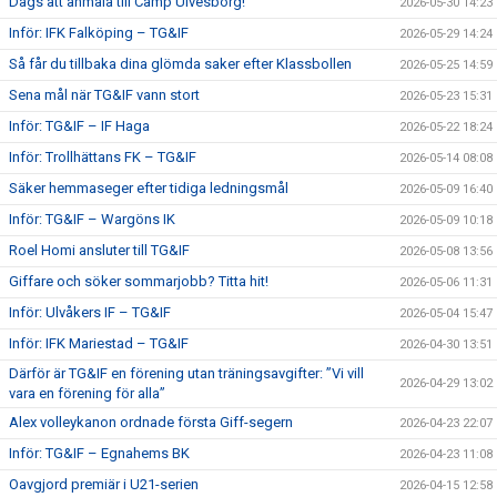
Dags att anmäla till Camp Ulvesborg!
2026-05-30 14:23
Inför: IFK Falköping – TG&IF
2026-05-29 14:24
Så får du tillbaka dina glömda saker efter Klassbollen
2026-05-25 14:59
Sena mål när TG&IF vann stort
2026-05-23 15:31
Inför: TG&IF – IF Haga
2026-05-22 18:24
Inför: Trollhättans FK – TG&IF
2026-05-14 08:08
Säker hemmaseger efter tidiga ledningsmål
2026-05-09 16:40
Inför: TG&IF – Wargöns IK
2026-05-09 10:18
Roel Homi ansluter till TG&IF
2026-05-08 13:56
Giffare och söker sommarjobb? Titta hit!
2026-05-06 11:31
Inför: Ulvåkers IF – TG&IF
2026-05-04 15:47
Inför: IFK Mariestad – TG&IF
2026-04-30 13:51
Därför är TG&IF en förening utan träningsavgifter: ”Vi vill
2026-04-29 13:02
vara en förening för alla”
Alex volleykanon ordnade första Giff-segern
2026-04-23 22:07
Inför: TG&IF – Egnahems BK
2026-04-23 11:08
Oavgjord premiär i U21-serien
2026-04-15 12:58