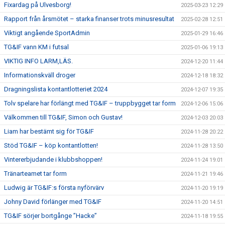
Fixardag på Ulvesborg!
2025-03-23 12:29
Rapport från årsmötet – starka finanser trots minusresultat
2025-02-28 12:51
Viktigt angående SportAdmin
2025-01-29 16:46
TG&IF vann KM i futsal
2025-01-06 19:13
VIKTIG INFO LARM,LÄS.
2024-12-20 11:44
Informationskväll droger
2024-12-18 18:32
Dragningslista kontantlotteriet 2024
2024-12-07 19:35
Tolv spelare har förlängt med TG&IF – truppbygget tar form
2024-12-06 15:06
Välkommen till TG&IF, Simon och Gustav!
2024-12-03 20:03
Liam har bestämt sig för TG&IF
2024-11-28 20:22
Stöd TG&IF – köp kontantlotten!
2024-11-28 13:50
Vintererbjudande i klubbshoppen!
2024-11-24 19:01
Tränarteamet tar form
2024-11-21 19:46
Ludwig är TG&IF:s första nyförvärv
2024-11-20 19:19
Johny David förlänger med TG&IF
2024-11-20 14:51
TG&IF sörjer bortgånge ”Hacke”
2024-11-18 19:55