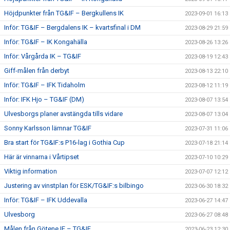
Höjdpunkter från TG&IF – Bergkullens IK
2023-09-01 16:13
Inför: TG&IF – Bergdalens IK – kvartsfinal i DM
2023-08-29 21:59
Inför: TG&IF – IK Kongahälla
2023-08-26 13:26
Inför: Vårgårda IK – TG&IF
2023-08-19 12:43
Giff-målen från derbyt
2023-08-13 22:10
Inför: TG&IF – IFK Tidaholm
2023-08-12 11:19
Inför: IFK Hjo – TG&IF (DM)
2023-08-07 13:54
Ulvesborgs planer avstängda tills vidare
2023-08-07 13:04
Sonny Karlsson lämnar TG&IF
2023-07-31 11:06
Bra start för TG&IF:s P16-lag i Gothia Cup
2023-07-18 21:14
Här är vinnarna i Vårtipset
2023-07-10 10:29
Viktig information
2023-07-07 12:12
Justering av vinstplan för ESK/TG&IF:s bilbingo
2023-06-30 18:32
Inför: TG&IF – IFK Uddevalla
2023-06-27 14:47
Ulvesborg
2023-06-27 08:48
Målen från Götene IF – TG&IF
2023-06-23 12:30