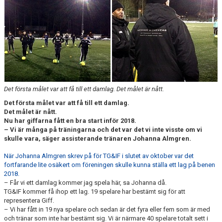
CUPER ARBETSBESKRIVNING
PLANSCHEMA
Det första målet var att få till ett damlag. Det målet är nått.
Det första målet var att få till ett damlag.
Det målet är nått.
Nu har giffarna fått en bra start inför 2018.
– Vi är många på träningarna och det var det vi inte visste om vi
skulle vara, säger assisterande tränaren Johanna Almgren.
När Johanna Almgren skrev på för TG&IF i slutet av oktober var det
fortfarande lite osäkert om föreningen skulle kunna ställa ett lag på benen
2018.
– Får vi ett damlag kommer jag spela här, sa Johanna då.
TG&IF kommer få ihop ett lag. 19 spelare har bestämt sig för att
representera Giff.
– Vi har fått in 19 nya spelare och sedan är det fyra eller fem som är med
och tränar som inte har bestämt sig. Vi är närmare 40 spelare totalt sett i