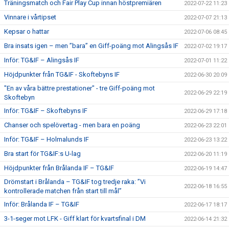
Träningsmatch och Fair Play Cup innan höstpremiären
2022-07-22 11:23
Vinnare i vårtipset
2022-07-07 21:13
Kepsar o hattar
2022-07-06 08:45
Bra insats igen – men ”bara” en Giff-poäng mot Alingsås IF
2022-07-02 19:17
Inför: TG&IF – Alingsås IF
2022-07-01 11:22
Höjdpunkter från TG&IF - Skoftebyns IF
2022-06-30 20:09
"En av våra bättre prestationer" - tre Giff-poäng mot
2022-06-29 22:19
Skoftebyn
Inför: TG&IF – Skoftebyns IF
2022-06-29 17:18
Chanser och spelövertag - men bara en poäng
2022-06-23 22:01
Inför: TG&IF – Holmalunds IF
2022-06-23 13:22
Bra start för TG&IF:s U-lag
2022-06-20 11:19
Höjdpunkter från Brålanda IF – TG&IF
2022-06-19 14:47
Drömstart i Brålanda – TG&IF tog tredje raka: ”Vi
2022-06-18 16:55
kontrollerade matchen från start till mål”
Inför: Brålanda IF – TG&IF
2022-06-17 18:17
3-1-seger mot LFK - Giff klart för kvartsfinal i DM
2022-06-14 21:32