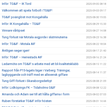
Inför: TG&IF – IK Tord
2025-09-05 08:18
Välkommen att spela fotboll i TG&IF!
2025-09-03 09:17
TG&IF poänglöst mot Kongahälla
2025-08-30 19:05
Inför: IK Kongahälla – TG&IF
2025-08-29 15:33
Vinnare vårtipset
2025-08-27 14:08
Tung förlust när Motala avgjorde i slutminuterna
2025-08-23 16:38
Inför: TG&IF - Motala AIF
2025-08-22 18:04
Äntligen seger igen!
2025-08-17 21:40
Inför: TG&IF – Herrestads AIF
2025-08-16 21:24
Ledarmöte om TG&IF:s arbete med att bli kvalitetsklubb
2025-08-15 11:22
Rapport från P15-lagets läger i Varberg: Träningar,
2025-08-14 11:37
lagbyggande och träff med en allsvensk giffare
Tung Giff-förlust i Skaraborgsderbyt
2025-08-08 21:09
Inför: Lidköpings FK – Tidaholms G&IF
2025-08-08 12:22
Amanda och Adam ser till att hålla giffarna i form
2025-08-02 07:03
Ruben förstärker TG&IF inför hösten
2025-08-01 14:44