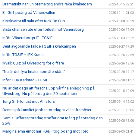
Dramatiskt när juniorerna tog andra raka kvalsegern
2025-10-15 22:21
En Giff-poäng på Vänersvallen
2025-10-11 21:03
Kioskvaror till salu efter Kick On Cup
2025-10-08 08:19
Sista chansen ute efter förlust mot Vänersborg
2025-10-06 17:09
Inför: Vänersborgs IF - TG&IF
2025-10-03 18:12
Sent avgörande fällde TG&IF i kvalkampen
2025-09-27 17:29
Inför: TG&IF – IFK Kumla
2025-09-26 12:59
Ikväll: Quiz på Ulvesborg för giffare
2025-09-26 12:56
”Nu är det fyra finaler som återstår...”
2025-09-20 17:17
Inför: FBK Karlstad - TG&IF
2025-09-20 11:17
Nu är det dags att fräscha upp vår fina anläggning på
2025-09-15 10:09
Ulvesborg. Nu på lördag den 20 september
Tung Giff-förlust mot Ahlafors
2025-09-14 19:02
Dennis på kansliet jobbar torsdagskvällar framöver.
2025-09-11 10:05
Gamla Giffares torsdagsträffar drar igång på torsdag den
2025-09-08 15:00
25/9
Marginalerna emot när TG&IF tog poäng mot Tord
2025-09-05 21:41