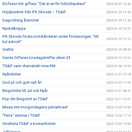
Elofsson blir giffare: ”Det är en fin fotbollspelare”
2023-02-01 16:46
Höjdpunkter från IFK Skövde – TG&IF
2023-01-29 14:34
Dagordning årsmötet
2023-01-29 11:35
Nyckelknippa
2023-01-24 10:37
IFK Skövde första motståndaren under försäsongen: ”Ett
2023-01-23 15:12
kul avbrott”
Grattis
2023-01-23 08:33
Gamla Giffares torsdagsträffar våren-23
2023-01-13 10:01
TG&IF vann dramatiskt inne-KM
2023-01-06 19:59
Nyårslotter
2022-12-27 10:18
God jul och gott nytt år!
2022-12-23 17:05
Bingolotter till Jul och Nyår
2022-12-21 08:47
Köp din Bingolott av TG&IF
2022-12-11 10:51
Missa inte morgondagens julmarknad!
2022-12-09 14:54
”Perra” stannar i TG&IF
2022-12-06 17:14
Vinstlista TG&IF:s kontantlotteri
2022-12-03 19:06
Julklappar