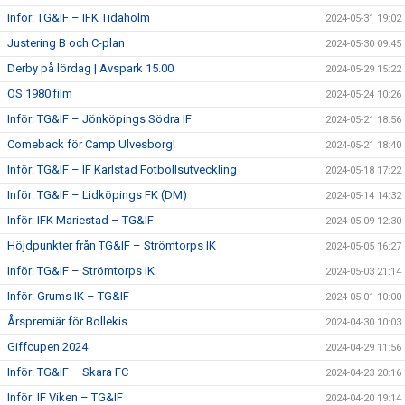
Inför: TG&IF – IFK Tidaholm
2024-05-31 19:02
Justering B och C-plan
2024-05-30 09:45
Derby på lördag | Avspark 15.00
2024-05-29 15:22
OS 1980 film
2024-05-24 10:26
Inför: TG&IF – Jönköpings Södra IF
2024-05-21 18:56
Comeback för Camp Ulvesborg!
2024-05-21 18:40
Inför: TG&IF – IF Karlstad Fotbollsutveckling
2024-05-18 17:22
Inför: TG&IF – Lidköpings FK (DM)
2024-05-14 14:32
Inför: IFK Mariestad – TG&IF
2024-05-09 12:30
Höjdpunkter från TG&IF – Strömtorps IK
2024-05-05 16:27
Inför: TG&IF – Strömtorps IK
2024-05-03 21:14
Inför: Grums IK – TG&IF
2024-05-01 10:00
Årspremiär för Bollekis
2024-04-30 10:03
Giffcupen 2024
2024-04-29 11:56
Inför: TG&IF – Skara FC
2024-04-23 20:16
Inför: IF Viken – TG&IF
2024-04-20 19:14