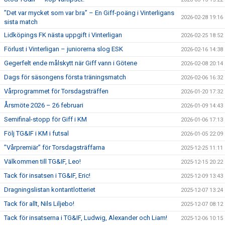
”Det var mycket som var bra” – En Giff-poäng i Vinterligans
2026-02-28 19:16
sista match
Lidköpings FK nästa uppgift i Vinterligan
2026-02-25 18:52
Förlust i Vinterligan – juniorerna slog ESK
2026-02-16 14:38
Gegerfelt ende målskytt när Giff vann i Götene
2026-02-08 20:14
Dags för säsongens första träningsmatch
2026-02-06 16:32
Vårprogrammet för Torsdagsträffen
2026-01-20 17:32
Årsmöte 2026 – 26 februari
2026-01-09 14:43
Semifinal-stopp för Giff i KM
2026-01-06 17:13
Följ TG&IF i KM i futsal
2026-01-05 22:09
”Vårpremiär” för Torsdagsträffarna
2025-12-25 11:11
Välkommen till TG&IF, Leo!
2025-12-15 20:22
Tack för insatsen i TG&IF, Eric!
2025-12-09 13:43
Dragningslistan kontantlotteriet
2025-12-07 13:24
Tack för allt, Nils Liljebo!
2025-12-07 08:12
Tack för insatserna i TG&IF, Ludwig, Alexander och Liam!
2025-12-06 10:15