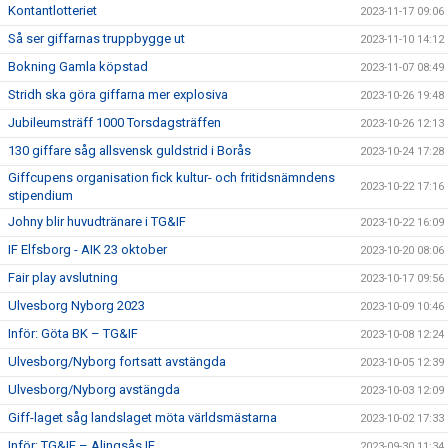
Kontantlotteriet
2023-11-17 09:06
Så ser giffarnas truppbygge ut
2023-11-10 14:12
Bokning Gamla köpstad
2023-11-07 08:49
Stridh ska göra giffarna mer explosiva
2023-10-26 19:48
Jubileumsträff 1000 Torsdagsträffen
2023-10-26 12:13
130 giffare såg allsvensk guldstrid i Borås
2023-10-24 17:28
Giffcupens organisation fick kultur- och fritidsnämndens
2023-10-22 17:16
stipendium
Johny blir huvudtränare i TG&IF
2023-10-22 16:09
IF Elfsborg - AIK 23 oktober
2023-10-20 08:06
Fair play avslutning
2023-10-17 09:56
Ulvesborg Nyborg 2023
2023-10-09 10:46
Inför: Göta BK – TG&IF
2023-10-08 12:24
Ulvesborg/Nyborg fortsatt avstängda
2023-10-05 12:39
Ulvesborg/Nyborg avstängda
2023-10-03 12:09
Giff-laget såg landslaget möta världsmästarna
2023-10-02 17:33
Inför: TG&IF – Alingsås IF
2023-09-30 11:34