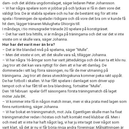
dam- och det äldsta ungdomslaget, säger ledaren Peter Johansson.
– Vi har några spelare som vi jobbar på och lyckas vi få in dem vore det
väldigt bra. De är stabila spelare och nu har de bestämt sig för att inte
spela i föreningen de spelade i tidigare och då vore det bra om vi kunde få
hit dem, lägger tränaren Mulugheta Ghiorgis till.
I måndags, i tio minusgrader tränade 20 spelare på konstgräset.
– Det har varit bra hittills, vi är många på träningarna och det var det vi inte
visste om vi skulle vara, säger Johanna.
Hur har det varit mer än bra?
– Det är lite blandad nivå på spelarna, säger "Mulle".
– Men det visste vi om, att det skulle vara så, tillägger Johanna.
– Vi har några 16-åringar som har varit jätteduktiga och de kan ta ett kliv nu.
Jag tror att det kan vara nyttigt för dem att vi har ett damlag. De
dominerade i sitt lag förra säsongen, nu får de mer utmaning på
träningarna. Jag tror att deras utvecklingskurva kommer peka rakt uppåt.
De har fotboll i skallen. Vi har fått spelare i damlaget som driver upp
tempot och vi har fått till en bra blandning, fortsätter "Mulle".
Den 18 februari spelar Giff säsongens första träningsmatch då laget
möter Jula BK.
– Vi kommer inte få in någon match innan, men vi ska prata med lagen som
finns runtomkring, säger Johanna.
– Vi har bokat en träningsmatch, mot Jula. Egentligen skulle man ha fixat
träningsmatcher redan i höstas och haft kontakt med klubbar då. Men i
och med att vi inte har haft något lag, vi har ju inte tagit över något som
varit klart, så det är nu vi får börja ringa andra föreningar. Målsättningen är