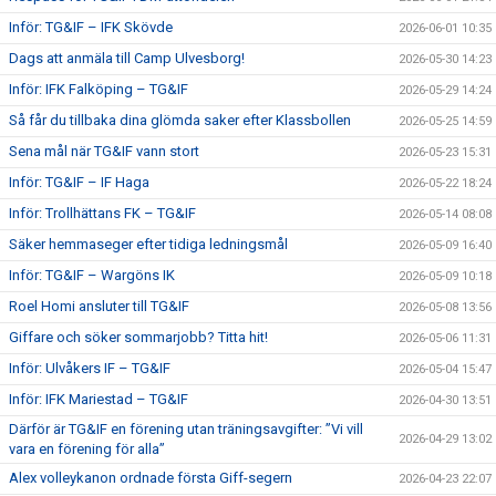
Inför: TG&IF – IFK Skövde
2026-06-01 10:35
Dags att anmäla till Camp Ulvesborg!
2026-05-30 14:23
Inför: IFK Falköping – TG&IF
2026-05-29 14:24
Så får du tillbaka dina glömda saker efter Klassbollen
2026-05-25 14:59
Sena mål när TG&IF vann stort
2026-05-23 15:31
Inför: TG&IF – IF Haga
2026-05-22 18:24
Inför: Trollhättans FK – TG&IF
2026-05-14 08:08
Säker hemmaseger efter tidiga ledningsmål
2026-05-09 16:40
Inför: TG&IF – Wargöns IK
2026-05-09 10:18
Roel Homi ansluter till TG&IF
2026-05-08 13:56
Giffare och söker sommarjobb? Titta hit!
2026-05-06 11:31
Inför: Ulvåkers IF – TG&IF
2026-05-04 15:47
Inför: IFK Mariestad – TG&IF
2026-04-30 13:51
Därför är TG&IF en förening utan träningsavgifter: ”Vi vill
2026-04-29 13:02
vara en förening för alla”
Alex volleykanon ordnade första Giff-segern
2026-04-23 22:07