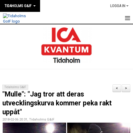
TIDAHOLMS G&IF
LOGGA IN
HEM
FÖRENINGSKALENDERN
NYHETER
KLUBBSTUGAN
KONTAKT
Tidaholms G&IF
<
>
"Mulle": "Jag tror att deras
FÖRENINGEN
utvecklingskurva kommer peka rakt
SOUVENIRER
uppåt"
2018-02-06 20:31, Tidaholms G&IF
GAMLA GIFFS TORSDAGSTRÄFFAR
MATCHER