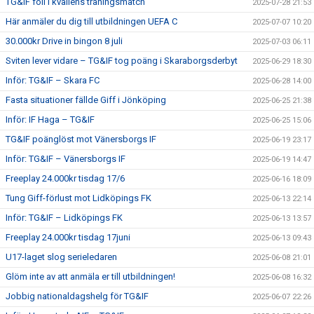
TG&IF föll i kvällens träningsmatch
2025-07-28 21:53
Här anmäler du dig till utbildningen UEFA C
2025-07-07 10:20
30.000kr Drive in bingon 8 juli
2025-07-03 06:11
Sviten lever vidare – TG&IF tog poäng i Skaraborgsderbyt
2025-06-29 18:30
Inför: TG&IF – Skara FC
2025-06-28 14:00
Fasta situationer fällde Giff i Jönköping
2025-06-25 21:38
Inför: IF Haga – TG&IF
2025-06-25 15:06
TG&IF poänglöst mot Vänersborgs IF
2025-06-19 23:17
Inför: TG&IF – Vänersborgs IF
2025-06-19 14:47
Freeplay 24.000kr tisdag 17/6
2025-06-16 18:09
Tung Giff-förlust mot Lidköpings FK
2025-06-13 22:14
Inför: TG&IF – Lidköpings FK
2025-06-13 13:57
Freeplay 24.000kr tisdag 17juni
2025-06-13 09:43
U17-laget slog serieledaren
2025-06-08 21:01
Glöm inte av att anmäla er till utbildningen!
2025-06-08 16:32
Jobbig nationaldagshelg för TG&IF
2025-06-07 22:26