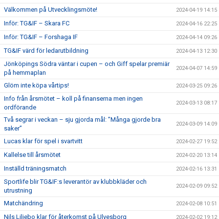
Välkommen på Utvecklingsmöte!
2024-04-19 14:15
Inför: TG&IF – Skara FC
2024-04-16 22:25
Inför: TG&IF – Forshaga IF
2024-04-14 09:26
TG&IF värd för ledarutbildning
2024-04-13 12:30
Jönköpings Södra väntar i cupen – och Giff spelar premiär
2024-04-07 14:59
på hemmaplan
Glöm inte köpa vårtips!
2024-03-25 09:26
Info från årsmötet – koll på finanserna men ingen
2024-03-13 08:17
ordförande
Två segrar i veckan – sju gjorda mål: ”Många gjorde bra
2024-03-09 14:09
saker”
Lucas klar för spel i svartvitt
2024-02-27 19:52
Kallelse till årsmötet
2024-02-20 13:14
Inställd träningsmatch
2024-02-16 13:31
Sportlife blir TG&IF:s leverantör av klubbkläder och
2024-02-09 09:52
utrustning
Matchändring
2024-02-08 10:51
Nils Liljebo klar för återkomst på Ulvesborg
2024-02-02 19:12