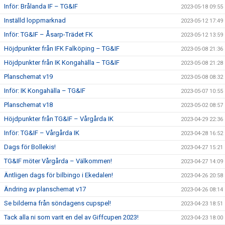
Inför: Brålanda IF – TG&IF
2023-05-18 09:55
Inställd loppmarknad
2023-05-12 17:49
Inför: TG&IF – Åsarp-Trädet FK
2023-05-12 13:59
Höjdpunkter från IFK Falköping – TG&IF
2023-05-08 21:36
Höjdpunkter från IK Kongahälla – TG&IF
2023-05-08 21:28
Planschemat v19
2023-05-08 08:32
Inför: IK Kongahälla – TG&IF
2023-05-07 10:55
Planschemat v18
2023-05-02 08:57
Höjdpunkter från TG&IF – Vårgårda IK
2023-04-29 22:36
Inför: TG&IF – Vårgårda IK
2023-04-28 16:52
Dags för Bollekis!
2023-04-27 15:21
TG&IF möter Vårgårda – Välkommen!
2023-04-27 14:09
Äntligen dags för bilbingo i Ekedalen!
2023-04-26 20:58
Ändring av planschemat v17
2023-04-26 08:14
Se bilderna från söndagens cupspel!
2023-04-23 18:51
Tack alla ni som varit en del av Giffcupen 2023!
2023-04-23 18:00