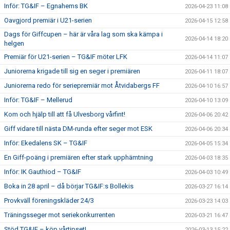
Inför: TG&IF – Egnahems BK
2026-04-23 11:08
Oavgjord premiär i U21-serien
2026-04-15 12:58
Dags för Giffcupen – här är våra lag som ska kämpa i
2026-04-14 18:20
helgen
Premiär för U21-serien – TG&IF möter LFK
2026-04-14 11:07
Juniorerna krigade till sig en seger i premiären
2026-04-11 18:07
Juniorerna redo för seriepremiär mot Åtvidabergs FF
2026-04-10 16:57
Inför: TG&IF – Mellerud
2026-04-10 13:09
Kom och hjälp till att få Ulvesborg vårfint!
2026-04-06 20:42
Giff vidare till nästa DM-runda efter seger mot ESK
2026-04-06 20:34
Inför: Ekedalens SK – TG&IF
2026-04-05 15:34
En Giff-poäng i premiären efter stark upphämtning
2026-04-03 18:35
Inför: IK Gauthiod – TG&IF
2026-04-03 10:49
Boka in 28 april – då börjar TG&IF:s Bollekis
2026-03-27 16:14
Provkväll föreningskläder 24/3
2026-03-23 14:03
Träningsseger mot seriekonkurrenten
2026-03-21 16:47
Stöd TG&IF – köp vårtipset!
2026-03-13 15:22