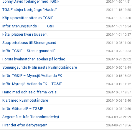
Johny David förlänger med TG&IF
2024-11-20 14:51
TG&IF sörjer bortgånge ”Hacke”
2024-11-18 19:55
Köp uppesittarlotten av TG&IF
2024-11-05 13:30
Inför: Stenungsunds IF – TG&IF
2024-11-01 16:34
Fåtal platser kvar i bussen!
2024-11-01 10:37
Supporterbuss till Stenungsund
2024-10-28 11:06
Inför: TG&IF – Stenungsunds IF
2024-10-25 13:33
Första kvalmatchen spelas på lördag
2024-10-21 22:02
Stenungsunds IF blir nästa kvalmotståndare
2024-10-20 16:49
Inför: TG&IF – Myresjö/Vetlanda FK
2024-10-18 18:02
Inför: Myresjö-Vetlanda FK – TG&IF
2024-10-12 11:12
Häng med och se giffarna kvala!
2024-10-07 19:57
Klart med kvalmotståndare
2024-10-06 15:40
Inför: Götene IF – TG&IF
2024-10-05 10:50
Segermålet från Tidaholmsderbyt
2024-09-23 21:29
Firandet efter derbysegern
2024-09-21 18:56