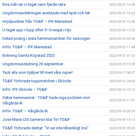
Elva mål när U-laget vann fjärde raka
2022-09-27 14:28
Ungdomsavdelningen avslutade med spel och lek
2022-09-27 14:22
Höjdpunkter från TG&IF – IFK Mariestad
2022-09-25 15:30
U-laget upp i topp efter 5–0-seger i Hjo
2022-09-24 13:32
Delad poäng i sista hemmamatchen för säsongen
2022-09-23 22:24
Inför: TG&IF – IFK Mariestad
2022-09-23 11:48
Bokning Gamla Köpstad 2023
2022-09-21 07:33
Ungdomsavslutning 26 september
2022-09-19 15:28
Tack alla som hjälper till med våra cuper!
2022-09-17 08:07
TG&IF förlorade toppmatchen i Skövde
2022-09-16 23:03
Inför: IFK Skövde – TG&IF
2022-09-16 10:10
Säker hemmavinst - TG&IF hade inga problem mot
2022-09-10 17:07
Vårgårda IK
Inför: TG&IF – Vårgårda IK
2022-09-10 09:59
Jose Maria Cid Sameron klar för TG&IF
2022-09-09 14:13
TG&IF förlorade derbyt: ”Vi var inte tillräckligt bra”
2022-09-03 20:03