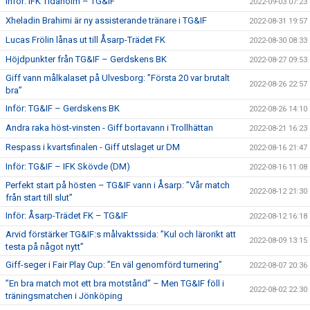
Inför: IFK Tidaholm – TG&IF
2022-09-03 07:23
Xheladin Brahimi är ny assisterande tränare i TG&IF
2022-08-31 19:57
Lucas Frölin lånas ut till Åsarp-Trädet FK
2022-08-30 08:33
Höjdpunkter från TG&IF – Gerdskens BK
2022-08-27 09:53
Giff vann målkalaset på Ulvesborg: ”Första 20 var brutalt
2022-08-26 22:57
bra”
Inför: TG&IF – Gerdskens BK
2022-08-26 14:10
Andra raka höst-vinsten - Giff bortavann i Trollhättan
2022-08-21 16:23
Respass i kvartsfinalen - Giff utslaget ur DM
2022-08-16 21:47
Inför: TG&IF – IFK Skövde (DM)
2022-08-16 11:08
Perfekt start på hösten – TG&IF vann i Åsarp: ”Vår match
2022-08-12 21:30
från start till slut”
Inför: Åsarp-Trädet FK – TG&IF
2022-08-12 16:18
Arvid förstärker TG&IF:s målvaktssida: ”Kul och lärorikt att
2022-08-09 13:15
testa på något nytt”
Giff-seger i Fair Play Cup: ”En väl genomförd turnering”
2022-08-07 20:36
”En bra match mot ett bra motstånd” – Men TG&IF föll i
2022-08-02 22:30
träningsmatchen i Jönköping