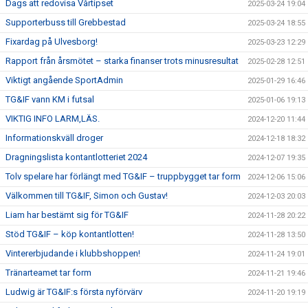
Dags att redovisa Vårtipset
2025-03-24 19:04
Supporterbuss till Grebbestad
2025-03-24 18:55
Fixardag på Ulvesborg!
2025-03-23 12:29
Rapport från årsmötet – starka finanser trots minusresultat
2025-02-28 12:51
Viktigt angående SportAdmin
2025-01-29 16:46
TG&IF vann KM i futsal
2025-01-06 19:13
VIKTIG INFO LARM,LÄS.
2024-12-20 11:44
Informationskväll droger
2024-12-18 18:32
Dragningslista kontantlotteriet 2024
2024-12-07 19:35
Tolv spelare har förlängt med TG&IF – truppbygget tar form
2024-12-06 15:06
Välkommen till TG&IF, Simon och Gustav!
2024-12-03 20:03
Liam har bestämt sig för TG&IF
2024-11-28 20:22
Stöd TG&IF – köp kontantlotten!
2024-11-28 13:50
Vintererbjudande i klubbshoppen!
2024-11-24 19:01
Tränarteamet tar form
2024-11-21 19:46
Ludwig är TG&IF:s första nyförvärv
2024-11-20 19:19