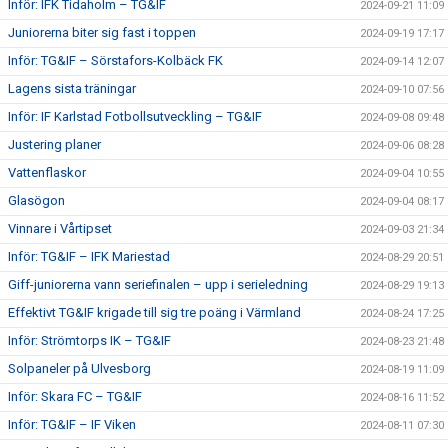
Inför: IFK Tidaholm – TG&IF
2024-09-21 11:09
Juniorerna biter sig fast i toppen
2024-09-19 17:17
Inför: TG&IF – Sörstafors-Kolbäck FK
2024-09-14 12:07
Lagens sista träningar
2024-09-10 07:56
Inför: IF Karlstad Fotbollsutveckling – TG&IF
2024-09-08 09:48
Justering planer
2024-09-06 08:28
Vattenflaskor
2024-09-04 10:55
Glasögon
2024-09-04 08:17
Vinnare i Vårtipset
2024-09-03 21:34
Inför: TG&IF – IFK Mariestad
2024-08-29 20:51
Giff-juniorerna vann seriefinalen – upp i serieledning
2024-08-29 19:13
Effektivt TG&IF krigade till sig tre poäng i Värmland
2024-08-24 17:25
Inför: Strömtorps IK – TG&IF
2024-08-23 21:48
Solpaneler på Ulvesborg
2024-08-19 11:09
Inför: Skara FC – TG&IF
2024-08-16 11:52
Inför: TG&IF – IF Viken
2024-08-11 07:30