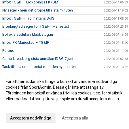
Inför: TG&IF – Lidköpings FK (DM)
2022-06-14 06:39
Ny seger - men det dröjde till sista minuten
2022-06-11 18:02
Inför: TG&IF – Trollhättans BoIS
2022-06-11 08:00
Efterlängtad seger för TG&IF i Mariestad
2022-06-07 23:39
Bollekis avslutar i klubbstugan
2022-06-07 16:25
Inför: IFK Mariestad – TG&IF
2022-06-07 15:40
Förbud
2022-06-07 11:06
Camp Ulvesborg sista anmälan IDAG 7 juni
2022-06-07 07:58
Tack till alla som arbetat med den nya entrén!
2022-06-04 13:52
Klart med program till Camp Ulvesborg – glöm inte att
2022-05-31 22:33
anmäla!
För att hemsidan ska fungera korrekt använder vi nödvändiga
Sommaruppehåll 2022
cookies från SportAdmin. Dessa går inte att stänga av.
2022-05-31 10:30
Föreningen kan också använda frivilliga cookies, t.ex. för statistik
En bra halvlek räckte inte mot serieledaren
2022-05-30 22:01
eller marknadsföring. Du väljer själv om du vill acceptera dessa.
Inför: TG&IF – IFK Skövde
2022-05-30 12:52
Anpassa dina val
Påminnelse Camp Ulvesborg
2022-05-29 08:16
Acceptera nödvändiga
Acceptera alla
Johan Åhnborg kliver av uppdraget som Giff-tränare
2022-05-28 19:28
Ribba ut för TG&IF i Vårgårda
2022-05-26 15:34