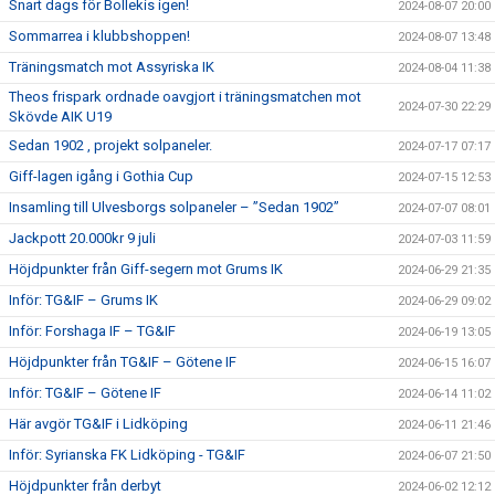
Snart dags för Bollekis igen!
2024-08-07 20:00
Sommarrea i klubbshoppen!
2024-08-07 13:48
Träningsmatch mot Assyriska IK
2024-08-04 11:38
Theos frispark ordnade oavgjort i träningsmatchen mot
2024-07-30 22:29
Skövde AIK U19
Sedan 1902 , projekt solpaneler.
2024-07-17 07:17
Giff-lagen igång i Gothia Cup
2024-07-15 12:53
Insamling till Ulvesborgs solpaneler – ”Sedan 1902”
2024-07-07 08:01
Jackpott 20.000kr 9 juli
2024-07-03 11:59
Höjdpunkter från Giff-segern mot Grums IK
2024-06-29 21:35
Inför: TG&IF – Grums IK
2024-06-29 09:02
Inför: Forshaga IF – TG&IF
2024-06-19 13:05
Höjdpunkter från TG&IF – Götene IF
2024-06-15 16:07
Inför: TG&IF – Götene IF
2024-06-14 11:02
Här avgör TG&IF i Lidköping
2024-06-11 21:46
Inför: Syrianska FK Lidköping - TG&IF
2024-06-07 21:50
Höjdpunkter från derbyt
2024-06-02 12:12