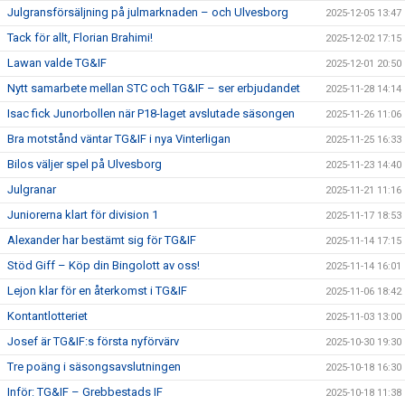
Julgransförsäljning på julmarknaden – och Ulvesborg
2025-12-05 13:47
Tack för allt, Florian Brahimi!
2025-12-02 17:15
Lawan valde TG&IF
2025-12-01 20:50
Nytt samarbete mellan STC och TG&IF – ser erbjudandet
2025-11-28 14:14
Isac fick Junorbollen när P18-laget avslutade säsongen
2025-11-26 11:06
Bra motstånd väntar TG&IF i nya Vinterligan
2025-11-25 16:33
Bilos väljer spel på Ulvesborg
2025-11-23 14:40
Julgranar
2025-11-21 11:16
Juniorerna klart för division 1
2025-11-17 18:53
Alexander har bestämt sig för TG&IF
2025-11-14 17:15
Stöd Giff – Köp din Bingolott av oss!
2025-11-14 16:01
Lejon klar för en återkomst i TG&IF
2025-11-06 18:42
Kontantlotteriet
2025-11-03 13:00
Josef är TG&IF:s första nyförvärv
2025-10-30 19:30
Tre poäng i säsongsavslutningen
2025-10-18 16:30
Inför: TG&IF – Grebbestads IF
2025-10-18 11:38