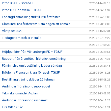
Inför TG&IF - Götene IF
2023-04-14 07:15
Inför: IFK Uddevalla – TG&IF
2023-04-06 11:37
Förlängd anmälningstid till 120-årsfesten
2023-03-24 18:03
Glöm inte 120-årsfesten! Sista dagen att anmäla
2023-03-20 14:03
Vårtipset 2023
2023-03-15 07:34
Tisdagens match är inställd
2023-02-27 14:29
2023-02-27 08:36
Höjdpunkter från Vänersborgs FK – TG&IF
2023-02-26 21:51
Rapport från årsmötet - historisk omsättning
2023-02-26 14:35
Påminnelse om beställning kläder söndag
2023-02-25 21:43
Bröderna Fransson klara för spel i TG&IF
2023-02-20 16:23
Beställning träningskläder 26 februari
2023-02-15 08:25
Ändringar i försäsongsupplägget
2023-02-14 11:15
Tekniska området A-plan
2023-02-13 08:55
Ändringar i försäsongsschemat
2023-02-06 17:26
Fira Giff 120 år
2023-02-04 12:24