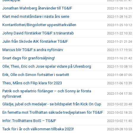
2022-12-02 07:47
Jonathan Wahnberg återvänder till TG&IF
2022-11-28 16:29
Klart med motståndare i nästa års serie
2022-11-28 16:21
Kontantlotteri/Bingolotter uppesittarkvällen
2022-11-25 10:12
Johny David förstärker TG&IF:s tränarstab
2022-11-22 10:32
Julin från Skövde AIK förstärker TG&IF
2022-11-21 21:24
Marcus blir TG&IF:s andra nyförvärv
2022-11-17 19:55
Snart dags för granförsäljning!
2022-11-16 21:42
Olle, Theo, Eric och Jose spelar vidare på Ulvesborg
2022-11-10 08:10
Erik, Olle och Simon fortsätter i svartvitt
2022-11-08 07:05
Theo, Måns och Filip klara för 2023
2022-11-06 13:39
Patrik och spelartrio förlänger – och Sonny är första
2022-11-04 17:30
nyförvärvet
Glädje, jubel och medaljer - se bildspelet från Kick On Cup
2022-10-02 20:48
En femetta mot Trollhättan säkrade tredjeplatsen för TG&IF
2022-10-02 18:25
Inför: Trollhättans BoIS – TG&IF
2022-10-02 11:40
Tack för i år och välkommen tillbaka 2023!
2022-09-28 10:53