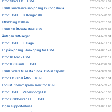
Inför: Skara FC – TG&IF
2025-05-09 14:52
TG&IF kunde inte sno poäng av Kongahälla
2025-05-04 18:40
Inför: TG&IF – IK Kongahälla
2025-05-04 06:36
Utbildning ställs in
2025-05-02 10:59
TG&IF till åttondelsfinal i DM
2025-04-29 22:02
Äntligen Giff-seger!
2025-04-24 22:34
Inför: TG&IF – IF Haga
2025-04-24 12:12
En påskpoäng i Jönköping för TG&IF
2025-04-18 15:41
Inför: IK Tord - TG&IF
2025-04-17 20:11
Inför: IFK Kumla – TG&IF
2025-04-12 07:31
TG&IF vidare till nästa runda i DM-slutspelet
2025-04-08 22:37
Inför: FC Kabel Åttio – TG&IF
2025-04-08 15:54
Förlust i ”hemmapremiären” för TG&IF
2025-04-04 22:45
Inför: TG&IF – Vänersborgs FK
2025-04-04 13:55
Inför: Grebbestads IF – TG&IF
2025-03-29 10:12
Ingen supporterbuss
2025-03-28 19:06