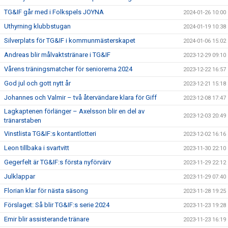
TG&IF går med i Folkspels JOYNA
2024-01-26 10:00
Uthyrning klubbstugan
2024-01-19 10:38
Silverplats för TG&IF i kommunmästerskapet
2024-01-06 15:02
Andreas blir målvaktstränare i TG&IF
2023-12-29 09:10
Vårens träningsmatcher för seniorerna 2024
2023-12-22 16:57
God jul och gott nytt år
2023-12-21 15:18
Johannes och Valmir – två återvändare klara för Giff
2023-12-08 17:47
Lagkaptenen förlänger – Axelsson blir en del av
2023-12-03 20:49
tränarstaben
Vinstlista TG&IF:s kontantlotteri
2023-12-02 16:16
Leon tillbaka i svartvitt
2023-11-30 22:10
Gegerfelt är TG&IF:s första nyförvärv
2023-11-29 22:12
Julklappar
2023-11-29 07:40
Florian klar för nästa säsong
2023-11-28 19:25
Förslaget: Så blir TG&IF:s serie 2024
2023-11-23 19:28
Emir blir assisterande tränare
2023-11-23 16:19