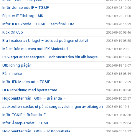
Inför: Jonsereds IF – TG&IF
2023-09-23 10:00
Biljetter IF Elfsborg - AIK
2023-09-22 11:00
Inför: IFK Skövde – TG&IF – semifinal i DM
2023-09-20 16:29
Kick On Cup
2023-09-20 08:46
Bra insatser av U-laget – trots att poängen uteblivit
2023-09-19 08:55
Målen från matchen mot IFK Mariestad
2023-09-18 20:21
P16-laget är seriesegrare – och vinstraden blir allt längre
2023-09-18 19:36
Utbildning pågår
2023-09-18 16:07
Påminnelse
2023-09-18 08:49
Inför: IFK Mariestad – TG&IF
2023-09-16 12:29
HLR utbildning med hjärtstartare
2023-09-15 08:20
Höjdpunkter från TG&IF – Brålanda IF
2023-09-10 20:37
Jackpotten spelas ut på säsongsavslutningen av bilbingon
2023-09-10 19:41
Inför: TG&IF – Brålanda IF
2023-09-08 07:30
Inför: Åsarp-Trädet – TG&IF
2023-09-01 22:04
Höjdpunkter från TG&IF – IK Kongahälla
2023-09-01 16:17