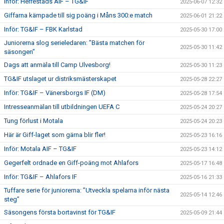
Inför: Herrestads AIF – TG&IF
2025-06-07 12:32
Giffarna kämpade till sig poäng i Måns 300:e match
2025-06-01 21:22
Inför: TG&IF – FBK Karlstad
2025-05-30 17:00
Juniorerna slog serieledaren: ”Bästa matchen för
2025-05-30 11:42
säsongen”
Dags att anmäla till Camp Ulvesborg!
2025-05-30 11:23
TG&IF utslaget ur distriksmästerskapet
2025-05-28 22:27
Inför: TG&IF – Vänersborgs IF (DM)
2025-05-28 17:54
Intresseanmälan till utbildningen UEFA C
2025-05-24 20:27
Tung förlust i Motala
2025-05-24 20:23
Här är Giff-laget som gärna blir fler!
2025-05-23 16:16
Inför: Motala AIF – TG&IF
2025-05-23 14:12
Gegerfelt ordnade en Giff-poäng mot Ahlafors
2025-05-17 16:48
Inför: TG&IF – Ahlafors IF
2025-05-16 21:33
Tuffare serie för juniorerna: ”Utveckla spelarna inför nästa
2025-05-14 12:46
steg”
Säsongens första bortavinst för TG&IF
2025-05-09 21:44