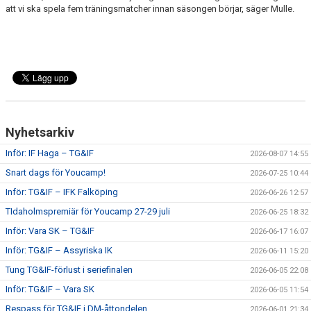
att vi ska spela fem träningsmatcher innan säsongen börjar, säger Mulle.
Nyhetsarkiv
Inför: IF Haga – TG&IF
2026-08-07 14:55
Snart dags för Youcamp!
2026-07-25 10:44
Inför: TG&IF – IFK Falköping
2026-06-26 12:57
TIdaholmspremiär för Youcamp 27-29 juli
2026-06-25 18:32
Inför: Vara SK – TG&IF
2026-06-17 16:07
Inför: TG&IF – Assyriska IK
2026-06-11 15:20
Tung TG&IF-förlust i seriefinalen
2026-06-05 22:08
Inför: TG&IF – Vara SK
2026-06-05 11:54
Respass för TG&IF i DM-åttondelen
2026-06-01 21:34