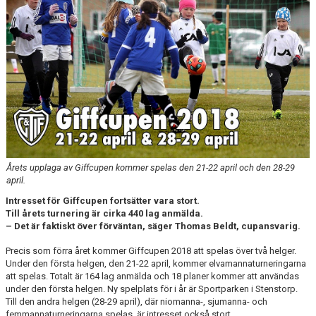
CUPER ARBETSBESKRIVNING
PLANSCHEMA
Årets upplaga av Giffcupen kommer spelas den 21-22 april och den 28-29
april.
Intresset för Giffcupen fortsätter vara stort.
Till årets turnering är cirka 440 lag anmälda.
– Det är faktiskt över förväntan, säger Thomas Beldt, cupansvarig.
Precis som förra året kommer Giffcupen 2018 att spelas över två helger.
Under den första helgen, den 21-22 april, kommer elvamannaturneringarna
att spelas. Totalt är 164 lag anmälda och 18 planer kommer att användas
under den första helgen. Ny spelplats för i år är Sportparken i Stenstorp.
Till den andra helgen (28-29 april), där niomanna-, sjumanna- och
femmannaturneringarna spelas, är intresset också stort.