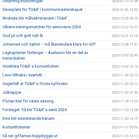
Uthyrning klubbstugan
2024-01-19 10:38
Silverplats för TG&IF i kommunmästerskapet
2024-01-06 15:02
Andreas blir målvaktstränare i TG&IF
2023-12-29 09:10
Vårens träningsmatcher för seniorerna 2024
2023-12-22 16:57
God jul och gott nytt år
2023-12-21 15:18
Johannes och Valmir – två återvändare klara för Giff
2023-12-08 17:47
Lagkaptenen förlänger – Axelsson blir en del av
2023-12-03 20:49
tränarstaben
Vinstlista TG&IF:s kontantlotteri
2023-12-02 16:16
Leon tillbaka i svartvitt
2023-11-30 22:10
Gegerfelt är TG&IF:s första nyförvärv
2023-11-29 22:12
Julklappar
2023-11-29 07:40
Florian klar för nästa säsong
2023-11-28 19:25
Förslaget: Så blir TG&IF:s serie 2024
2023-11-23 19:28
Emir blir assisterande tränare
2023-11-23 16:19
Kontantlotteriet
2023-11-17 09:06
Så ser giffarnas truppbygge ut
2023-11-10 14:12