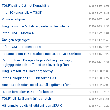
TG&IF poänglöst mot Kongahälla
2025-08-30 19:05
Inför: IK Kongahälla – TG&IF
2025-08-29 15:33
Vinnare vårtipset
2025-08-27 14:08
Tung förlust när Motala avgjorde i slutminuterna
2025-08-23 16:38
Inför: TG&IF - Motala AIF
2025-08-22 18:04
Äntligen seger igen!
2025-08-17 21:40
Inför: TG&IF – Herrestads AIF
2025-08-16 21:24
Ledarmöte om TG&IF:s arbete med att bli kvalitetsklubb
2025-08-15 11:22
Rapport från P15-lagets läger i Varberg: Träningar,
2025-08-14 11:37
lagbyggande och träff med en allsvensk giffare
Tung Giff-förlust i Skaraborgsderbyt
2025-08-08 21:09
Inför: Lidköpings FK – Tidaholms G&IF
2025-08-08 12:22
Amanda och Adam ser till att hålla giffarna i form
2025-08-02 07:03
Ruben förstärker TG&IF inför hösten
2025-08-01 14:44
TG&IF föll i kvällens träningsmatch
2025-07-28 21:53
Här anmäler du dig till utbildningen UEFA C
2025-07-07 10:20