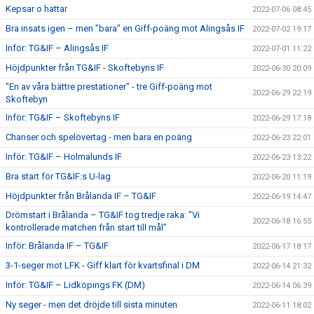
Kepsar o hattar
2022-07-06 08:45
Bra insats igen – men ”bara” en Giff-poäng mot Alingsås IF
2022-07-02 19:17
Inför: TG&IF – Alingsås IF
2022-07-01 11:22
Höjdpunkter från TG&IF - Skoftebyns IF
2022-06-30 20:09
"En av våra bättre prestationer" - tre Giff-poäng mot
2022-06-29 22:19
Skoftebyn
Inför: TG&IF – Skoftebyns IF
2022-06-29 17:18
Chanser och spelövertag - men bara en poäng
2022-06-23 22:01
Inför: TG&IF – Holmalunds IF
2022-06-23 13:22
Bra start för TG&IF:s U-lag
2022-06-20 11:19
Höjdpunkter från Brålanda IF – TG&IF
2022-06-19 14:47
Drömstart i Brålanda – TG&IF tog tredje raka: ”Vi
2022-06-18 16:55
kontrollerade matchen från start till mål”
Inför: Brålanda IF – TG&IF
2022-06-17 18:17
3-1-seger mot LFK - Giff klart för kvartsfinal i DM
2022-06-14 21:32
Inför: TG&IF – Lidköpings FK (DM)
2022-06-14 06:39
Ny seger - men det dröjde till sista minuten
2022-06-11 18:02