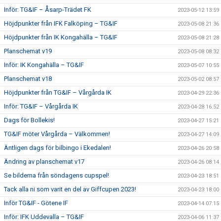
Inför: TG&IF – Åsarp-Trädet FK
2023-05-12 13:59
Höjdpunkter från IFK Falköping – TG&IF
2023-05-08 21:36
Höjdpunkter från IK Kongahälla – TG&IF
2023-05-08 21:28
Planschemat v19
2023-05-08 08:32
Inför: IK Kongahälla – TG&IF
2023-05-07 10:55
Planschemat v18
2023-05-02 08:57
Höjdpunkter från TG&IF – Vårgårda IK
2023-04-29 22:36
Inför: TG&IF – Vårgårda IK
2023-04-28 16:52
Dags för Bollekis!
2023-04-27 15:21
TG&IF möter Vårgårda – Välkommen!
2023-04-27 14:09
Äntligen dags för bilbingo i Ekedalen!
2023-04-26 20:58
Ändring av planschemat v17
2023-04-26 08:14
Se bilderna från söndagens cupspel!
2023-04-23 18:51
Tack alla ni som varit en del av Giffcupen 2023!
2023-04-23 18:00
Inför TG&IF - Götene IF
2023-04-14 07:15
Inför: IFK Uddevalla – TG&IF
2023-04-06 11:37