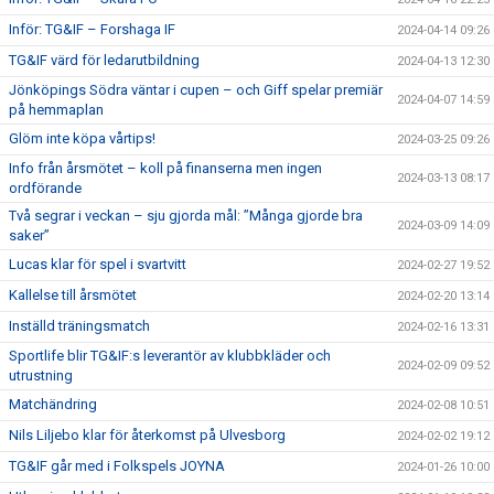
Inför: TG&IF – Forshaga IF
2024-04-14 09:26
TG&IF värd för ledarutbildning
2024-04-13 12:30
Jönköpings Södra väntar i cupen – och Giff spelar premiär
2024-04-07 14:59
på hemmaplan
Glöm inte köpa vårtips!
2024-03-25 09:26
Info från årsmötet – koll på finanserna men ingen
2024-03-13 08:17
ordförande
Två segrar i veckan – sju gjorda mål: ”Många gjorde bra
2024-03-09 14:09
saker”
Lucas klar för spel i svartvitt
2024-02-27 19:52
Kallelse till årsmötet
2024-02-20 13:14
Inställd träningsmatch
2024-02-16 13:31
Sportlife blir TG&IF:s leverantör av klubbkläder och
2024-02-09 09:52
utrustning
Matchändring
2024-02-08 10:51
Nils Liljebo klar för återkomst på Ulvesborg
2024-02-02 19:12
TG&IF går med i Folkspels JOYNA
2024-01-26 10:00