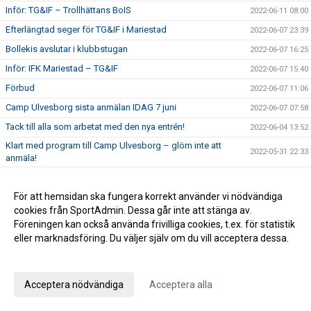
Inför: TG&IF – Trollhättans BoIS
2022-06-11 08:00
Efterlängtad seger för TG&IF i Mariestad
2022-06-07 23:39
Bollekis avslutar i klubbstugan
2022-06-07 16:25
Inför: IFK Mariestad – TG&IF
2022-06-07 15:40
Förbud
2022-06-07 11:06
Camp Ulvesborg sista anmälan IDAG 7 juni
2022-06-07 07:58
Tack till alla som arbetat med den nya entrén!
2022-06-04 13:52
Klart med program till Camp Ulvesborg – glöm inte att
2022-05-31 22:33
anmäla!
Sommaruppehåll 2022
2022-05-31 10:30
En bra halvlek räckte inte mot serieledaren
För att hemsidan ska fungera korrekt använder vi nödvändiga
2022-05-30 22:01
cookies från SportAdmin. Dessa går inte att stänga av.
Inför: TG&IF – IFK Skövde
2022-05-30 12:52
Föreningen kan också använda frivilliga cookies, t.ex. för statistik
Påminnelse Camp Ulvesborg
2022-05-29 08:16
eller marknadsföring. Du väljer själv om du vill acceptera dessa.
Johan Åhnborg kliver av uppdraget som Giff-tränare
2022-05-28 19:28
Anpassa dina val
Ribba ut för TG&IF i Vårgårda
2022-05-26 15:34
Acceptera nödvändiga
Acceptera alla
Inför: Vårgårda IK – TG&IF
2022-05-26 10:16