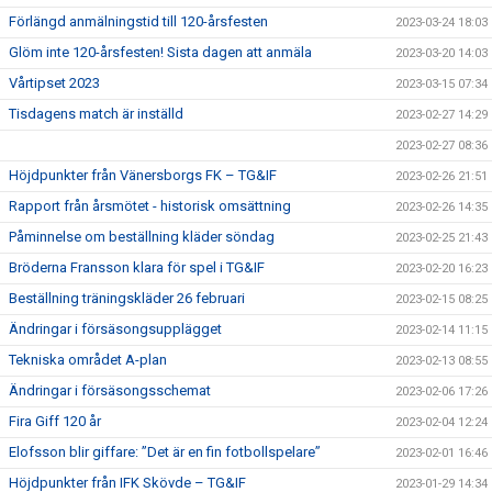
Förlängd anmälningstid till 120-årsfesten
2023-03-24 18:03
Glöm inte 120-årsfesten! Sista dagen att anmäla
2023-03-20 14:03
Vårtipset 2023
2023-03-15 07:34
Tisdagens match är inställd
2023-02-27 14:29
2023-02-27 08:36
Höjdpunkter från Vänersborgs FK – TG&IF
2023-02-26 21:51
Rapport från årsmötet - historisk omsättning
2023-02-26 14:35
Påminnelse om beställning kläder söndag
2023-02-25 21:43
Bröderna Fransson klara för spel i TG&IF
2023-02-20 16:23
Beställning träningskläder 26 februari
2023-02-15 08:25
Ändringar i försäsongsupplägget
2023-02-14 11:15
Tekniska området A-plan
2023-02-13 08:55
Ändringar i försäsongsschemat
2023-02-06 17:26
Fira Giff 120 år
2023-02-04 12:24
Elofsson blir giffare: ”Det är en fin fotbollspelare”
2023-02-01 16:46
Höjdpunkter från IFK Skövde – TG&IF
2023-01-29 14:34