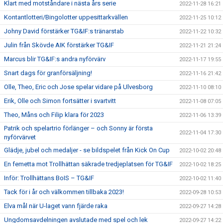
Klart med motståndare i nästa års serie
2022-11-28 16:21
Kontantlotteri/Bingolotter uppesittarkvällen
2022-11-25 10:12
Johny David förstärker TG&IF:s tränarstab
2022-11-22 10:32
Julin från Skövde AIK förstärker TG&IF
2022-11-21 21:24
Marcus blir TG&IF:s andra nyförvärv
2022-11-17 19:55
Snart dags för granförsäljning!
2022-11-16 21:42
Olle, Theo, Eric och Jose spelar vidare på Ulvesborg
2022-11-10 08:10
Erik, Olle och Simon fortsätter i svartvitt
2022-11-08 07:05
Theo, Måns och Filip klara för 2023
2022-11-06 13:39
Patrik och spelartrio förlänger – och Sonny är första
2022-11-04 17:30
nyförvärvet
Glädje, jubel och medaljer - se bildspelet från Kick On Cup
2022-10-02 20:48
En femetta mot Trollhättan säkrade tredjeplatsen för TG&IF
2022-10-02 18:25
Inför: Trollhättans BoIS – TG&IF
2022-10-02 11:40
Tack för i år och välkommen tillbaka 2023!
2022-09-28 10:53
Elva mål när U-laget vann fjärde raka
2022-09-27 14:28
Ungdomsavdelningen avslutade med spel och lek
2022-09-27 14:22