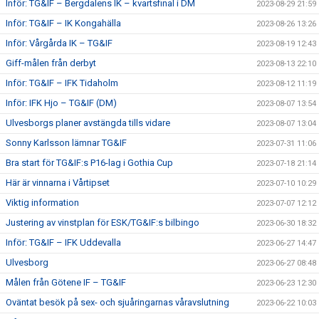
Inför: TG&IF – Bergdalens IK – kvartsfinal i DM
2023-08-29 21:59
Inför: TG&IF – IK Kongahälla
2023-08-26 13:26
Inför: Vårgårda IK – TG&IF
2023-08-19 12:43
Giff-målen från derbyt
2023-08-13 22:10
Inför: TG&IF – IFK Tidaholm
2023-08-12 11:19
Inför: IFK Hjo – TG&IF (DM)
2023-08-07 13:54
Ulvesborgs planer avstängda tills vidare
2023-08-07 13:04
Sonny Karlsson lämnar TG&IF
2023-07-31 11:06
Bra start för TG&IF:s P16-lag i Gothia Cup
2023-07-18 21:14
Här är vinnarna i Vårtipset
2023-07-10 10:29
Viktig information
2023-07-07 12:12
Justering av vinstplan för ESK/TG&IF:s bilbingo
2023-06-30 18:32
Inför: TG&IF – IFK Uddevalla
2023-06-27 14:47
Ulvesborg
2023-06-27 08:48
Målen från Götene IF – TG&IF
2023-06-23 12:30
Oväntat besök på sex- och sjuåringarnas våravslutning
2023-06-22 10:03