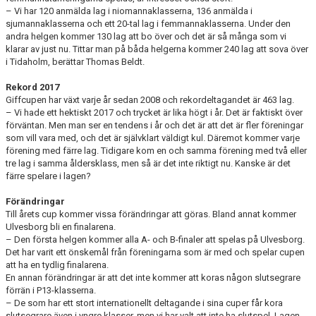
– Vi har 120 anmälda lag i niomannaklasserna, 136 anmälda i
sjumannaklasserna och ett 20-tal lag i femmannaklasserna. Under den
andra helgen kommer 130 lag att bo över och det är så många som vi
klarar av just nu. Tittar man på båda helgerna kommer 240 lag att sova över
i Tidaholm, berättar Thomas Beldt.
Rekord 2017
Giffcupen har växt varje år sedan 2008 och rekordeltagandet är 463 lag.
– Vi hade ett hektiskt 2017 och trycket är lika högt i år. Det är faktiskt över
förväntan. Men man ser en tendens i år och det är att det är fler föreningar
som vill vara med, och det är självklart väldigt kul. Däremot kommer varje
förening med färre lag. Tidigare kom en och samma förening med två eller
tre lag i samma åldersklass, men så är det inte riktigt nu. Kanske är det
färre spelare i lagen?
Förändringar
Till årets cup kommer vissa förändringar att göras. Bland annat kommer
Ulvesborg bli en finalarena.
– Den första helgen kommer alla A- och B-finaler att spelas på Ulvesborg.
Det har varit ett önskemål från föreningarna som är med och spelar cupen
att ha en tydlig finalarena.
En annan förändringar är att det inte kommer att koras någon slutsegrare
förrän i P13-klasserna.
– De som har ett stort internationellt deltagande i sina cuper får kora
slutsegrare även i yngre klasser, men vi har valt att inte ha slutspel. Lagen