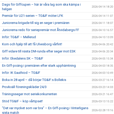
Dags för Giffcupen – här är våra lag som ska kämpa i
2026-04-14 18:20
helgen
Premiär för U21-serien – TG&IF möter LFK
2026-04-14 11:07
Juniorerna krigade till sig en seger i premiären
2026-04-11 18:07
Juniorerna redo för seriepremiär mot Åtvidabergs FF
2026-04-10 16:57
Inför: TG&IF – Mellerud
2026-04-10 13:09
Kom och hjälp till att få Ulvesborg vårfint!
2026-04-06 20:42
Giff vidare till nästa DM-runda efter seger mot ESK
2026-04-06 20:34
Inför: Ekedalens SK – TG&IF
2026-04-05 15:34
En Giff-poäng i premiären efter stark upphämtning
2026-04-03 18:35
Inför: IK Gauthiod – TG&IF
2026-04-03 10:49
Boka in 28 april – då börjar TG&IF:s Bollekis
2026-03-27 16:14
Provkväll föreningskläder 24/3
2026-03-23 14:03
Träningsseger mot seriekonkurrenten
2026-03-21 16:47
Stöd TG&IF – köp vårtipset!
2026-03-13 15:22
”Det var mycket som var bra” – En Giff-poäng i Vinterligans
2026-02-28 19:16
sista match