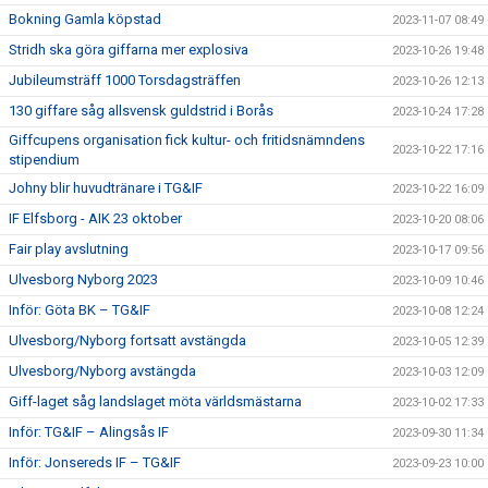
Bokning Gamla köpstad
2023-11-07 08:49
Stridh ska göra giffarna mer explosiva
2023-10-26 19:48
Jubileumsträff 1000 Torsdagsträffen
2023-10-26 12:13
130 giffare såg allsvensk guldstrid i Borås
2023-10-24 17:28
Giffcupens organisation fick kultur- och fritidsnämndens
2023-10-22 17:16
stipendium
Johny blir huvudtränare i TG&IF
2023-10-22 16:09
IF Elfsborg - AIK 23 oktober
2023-10-20 08:06
Fair play avslutning
2023-10-17 09:56
Ulvesborg Nyborg 2023
2023-10-09 10:46
Inför: Göta BK – TG&IF
2023-10-08 12:24
Ulvesborg/Nyborg fortsatt avstängda
2023-10-05 12:39
Ulvesborg/Nyborg avstängda
2023-10-03 12:09
Giff-laget såg landslaget möta världsmästarna
2023-10-02 17:33
Inför: TG&IF – Alingsås IF
2023-09-30 11:34
Inför: Jonsereds IF – TG&IF
2023-09-23 10:00