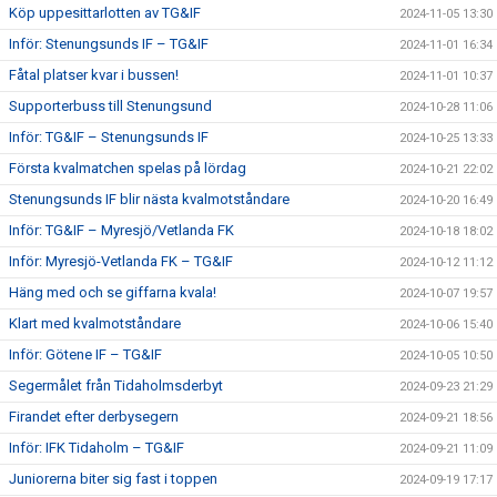
Köp uppesittarlotten av TG&IF
2024-11-05 13:30
Inför: Stenungsunds IF – TG&IF
2024-11-01 16:34
Fåtal platser kvar i bussen!
2024-11-01 10:37
Supporterbuss till Stenungsund
2024-10-28 11:06
Inför: TG&IF – Stenungsunds IF
2024-10-25 13:33
Första kvalmatchen spelas på lördag
2024-10-21 22:02
Stenungsunds IF blir nästa kvalmotståndare
2024-10-20 16:49
Inför: TG&IF – Myresjö/Vetlanda FK
2024-10-18 18:02
Inför: Myresjö-Vetlanda FK – TG&IF
2024-10-12 11:12
Häng med och se giffarna kvala!
2024-10-07 19:57
Klart med kvalmotståndare
2024-10-06 15:40
Inför: Götene IF – TG&IF
2024-10-05 10:50
Segermålet från Tidaholmsderbyt
2024-09-23 21:29
Firandet efter derbysegern
2024-09-21 18:56
Inför: IFK Tidaholm – TG&IF
2024-09-21 11:09
Juniorerna biter sig fast i toppen
2024-09-19 17:17