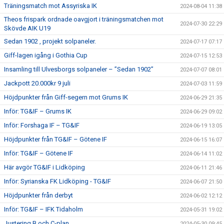
Träningsmatch mot Assyriska IK
2024-08-04 11:38
Theos frispark ordnade oavgjort i träningsmatchen mot
2024-07-30 22:29
Skövde AIK U19
Sedan 1902 , projekt solpaneler.
2024-07-17 07:17
Giff-lagen igång i Gothia Cup
2024-07-15 12:53
Insamling till Ulvesborgs solpaneler – ”Sedan 1902”
2024-07-07 08:01
Jackpott 20.000kr 9 juli
2024-07-03 11:59
Höjdpunkter från Giff-segern mot Grums IK
2024-06-29 21:35
Inför: TG&IF – Grums IK
2024-06-29 09:02
Inför: Forshaga IF – TG&IF
2024-06-19 13:05
Höjdpunkter från TG&IF – Götene IF
2024-06-15 16:07
Inför: TG&IF – Götene IF
2024-06-14 11:02
Här avgör TG&IF i Lidköping
2024-06-11 21:46
Inför: Syrianska FK Lidköping - TG&IF
2024-06-07 21:50
Höjdpunkter från derbyt
2024-06-02 12:12
Inför: TG&IF – IFK Tidaholm
2024-05-31 19:02
Justering B och C-plan
2024-05-30 09:45