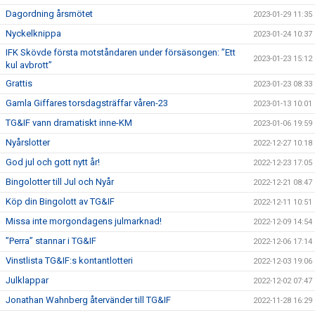
Dagordning årsmötet
2023-01-29 11:35
Nyckelknippa
2023-01-24 10:37
IFK Skövde första motståndaren under försäsongen: ”Ett
2023-01-23 15:12
kul avbrott”
Grattis
2023-01-23 08:33
Gamla Giffares torsdagsträffar våren-23
2023-01-13 10:01
TG&IF vann dramatiskt inne-KM
2023-01-06 19:59
Nyårslotter
2022-12-27 10:18
God jul och gott nytt år!
2022-12-23 17:05
Bingolotter till Jul och Nyår
2022-12-21 08:47
Köp din Bingolott av TG&IF
2022-12-11 10:51
Missa inte morgondagens julmarknad!
2022-12-09 14:54
”Perra” stannar i TG&IF
2022-12-06 17:14
Vinstlista TG&IF:s kontantlotteri
2022-12-03 19:06
Julklappar
2022-12-02 07:47
Jonathan Wahnberg återvänder till TG&IF
2022-11-28 16:29