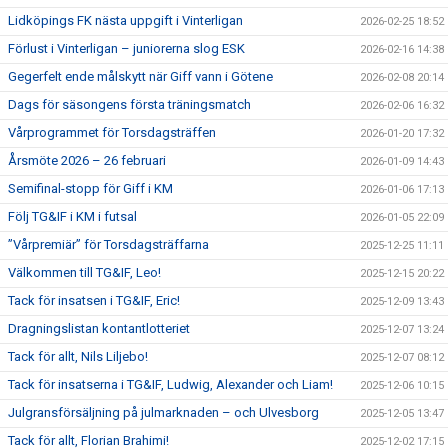
Lidköpings FK nästa uppgift i Vinterligan
2026-02-25 18:52
Förlust i Vinterligan – juniorerna slog ESK
2026-02-16 14:38
Gegerfelt ende målskytt när Giff vann i Götene
2026-02-08 20:14
Dags för säsongens första träningsmatch
2026-02-06 16:32
Vårprogrammet för Torsdagsträffen
2026-01-20 17:32
Årsmöte 2026 – 26 februari
2026-01-09 14:43
Semifinal-stopp för Giff i KM
2026-01-06 17:13
Följ TG&IF i KM i futsal
2026-01-05 22:09
”Vårpremiär” för Torsdagsträffarna
2025-12-25 11:11
Välkommen till TG&IF, Leo!
2025-12-15 20:22
Tack för insatsen i TG&IF, Eric!
2025-12-09 13:43
Dragningslistan kontantlotteriet
2025-12-07 13:24
Tack för allt, Nils Liljebo!
2025-12-07 08:12
Tack för insatserna i TG&IF, Ludwig, Alexander och Liam!
2025-12-06 10:15
Julgransförsäljning på julmarknaden – och Ulvesborg
2025-12-05 13:47
Tack för allt, Florian Brahimi!
2025-12-02 17:15