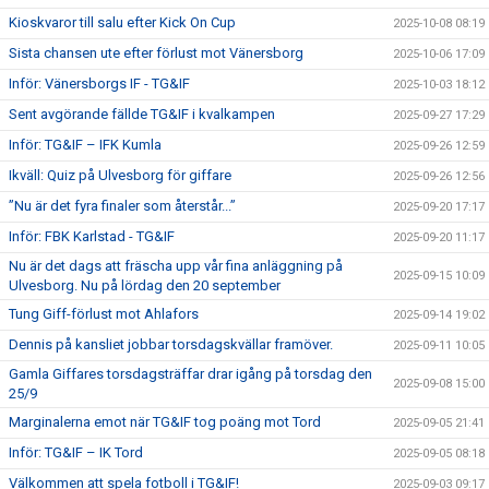
Kioskvaror till salu efter Kick On Cup
2025-10-08 08:19
Sista chansen ute efter förlust mot Vänersborg
2025-10-06 17:09
Inför: Vänersborgs IF - TG&IF
2025-10-03 18:12
Sent avgörande fällde TG&IF i kvalkampen
2025-09-27 17:29
Inför: TG&IF – IFK Kumla
2025-09-26 12:59
Ikväll: Quiz på Ulvesborg för giffare
2025-09-26 12:56
”Nu är det fyra finaler som återstår...”
2025-09-20 17:17
Inför: FBK Karlstad - TG&IF
2025-09-20 11:17
Nu är det dags att fräscha upp vår fina anläggning på
2025-09-15 10:09
Ulvesborg. Nu på lördag den 20 september
Tung Giff-förlust mot Ahlafors
2025-09-14 19:02
Dennis på kansliet jobbar torsdagskvällar framöver.
2025-09-11 10:05
Gamla Giffares torsdagsträffar drar igång på torsdag den
2025-09-08 15:00
25/9
Marginalerna emot när TG&IF tog poäng mot Tord
2025-09-05 21:41
Inför: TG&IF – IK Tord
2025-09-05 08:18
Välkommen att spela fotboll i TG&IF!
2025-09-03 09:17