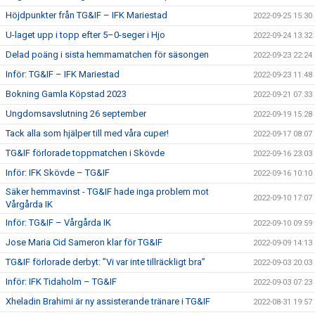
Höjdpunkter från TG&IF – IFK Mariestad
2022-09-25 15:30
U-laget upp i topp efter 5–0-seger i Hjo
2022-09-24 13:32
Delad poäng i sista hemmamatchen för säsongen
2022-09-23 22:24
Inför: TG&IF – IFK Mariestad
2022-09-23 11:48
Bokning Gamla Köpstad 2023
2022-09-21 07:33
Ungdomsavslutning 26 september
2022-09-19 15:28
Tack alla som hjälper till med våra cuper!
2022-09-17 08:07
TG&IF förlorade toppmatchen i Skövde
2022-09-16 23:03
Inför: IFK Skövde – TG&IF
2022-09-16 10:10
Säker hemmavinst - TG&IF hade inga problem mot
2022-09-10 17:07
Vårgårda IK
Inför: TG&IF – Vårgårda IK
2022-09-10 09:59
Jose Maria Cid Sameron klar för TG&IF
2022-09-09 14:13
TG&IF förlorade derbyt: ”Vi var inte tillräckligt bra”
2022-09-03 20:03
Inför: IFK Tidaholm – TG&IF
2022-09-03 07:23
Xheladin Brahimi är ny assisterande tränare i TG&IF
2022-08-31 19:57