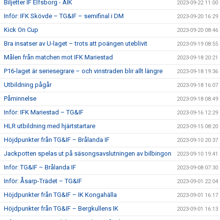
Biljetter IF Elfsborg - AIK
2023-09-22 11:00
Inför: IFK Skövde – TG&IF – semifinal i DM
2023-09-20 16:29
Kick On Cup
2023-09-20 08:46
Bra insatser av U-laget – trots att poängen uteblivit
2023-09-19 08:55
Målen från matchen mot IFK Mariestad
2023-09-18 20:21
P16-laget är seriesegrare – och vinstraden blir allt längre
2023-09-18 19:36
Utbildning pågår
2023-09-18 16:07
Påminnelse
2023-09-18 08:49
Inför: IFK Mariestad – TG&IF
2023-09-16 12:29
HLR utbildning med hjärtstartare
2023-09-15 08:20
Höjdpunkter från TG&IF – Brålanda IF
2023-09-10 20:37
Jackpotten spelas ut på säsongsavslutningen av bilbingon
2023-09-10 19:41
Inför: TG&IF – Brålanda IF
2023-09-08 07:30
Inför: Åsarp-Trädet – TG&IF
2023-09-01 22:04
Höjdpunkter från TG&IF – IK Kongahälla
2023-09-01 16:17
Höjdpunkter från TG&IF – Bergkullens IK
2023-09-01 16:13