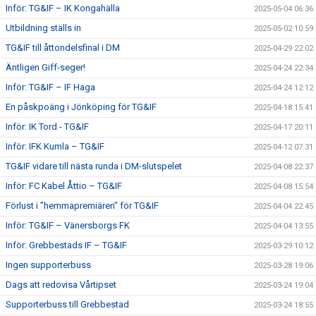
Inför: TG&IF – IK Kongahälla
2025-05-04 06:36
Utbildning ställs in
2025-05-02 10:59
TG&IF till åttondelsfinal i DM
2025-04-29 22:02
Äntligen Giff-seger!
2025-04-24 22:34
Inför: TG&IF – IF Haga
2025-04-24 12:12
En påskpoäng i Jönköping för TG&IF
2025-04-18 15:41
Inför: IK Tord - TG&IF
2025-04-17 20:11
Inför: IFK Kumla – TG&IF
2025-04-12 07:31
TG&IF vidare till nästa runda i DM-slutspelet
2025-04-08 22:37
Inför: FC Kabel Åttio – TG&IF
2025-04-08 15:54
Förlust i ”hemmapremiären” för TG&IF
2025-04-04 22:45
Inför: TG&IF – Vänersborgs FK
2025-04-04 13:55
Inför: Grebbestads IF – TG&IF
2025-03-29 10:12
Ingen supporterbuss
2025-03-28 19:06
Dags att redovisa Vårtipset
2025-03-24 19:04
Supporterbuss till Grebbestad
2025-03-24 18:55