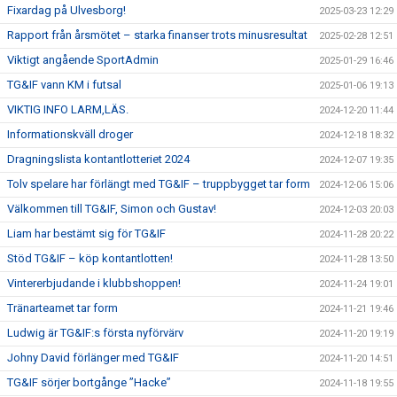
Fixardag på Ulvesborg!
2025-03-23 12:29
Rapport från årsmötet – starka finanser trots minusresultat
2025-02-28 12:51
Viktigt angående SportAdmin
2025-01-29 16:46
TG&IF vann KM i futsal
2025-01-06 19:13
VIKTIG INFO LARM,LÄS.
2024-12-20 11:44
Informationskväll droger
2024-12-18 18:32
Dragningslista kontantlotteriet 2024
2024-12-07 19:35
Tolv spelare har förlängt med TG&IF – truppbygget tar form
2024-12-06 15:06
Välkommen till TG&IF, Simon och Gustav!
2024-12-03 20:03
Liam har bestämt sig för TG&IF
2024-11-28 20:22
Stöd TG&IF – köp kontantlotten!
2024-11-28 13:50
Vintererbjudande i klubbshoppen!
2024-11-24 19:01
Tränarteamet tar form
2024-11-21 19:46
Ludwig är TG&IF:s första nyförvärv
2024-11-20 19:19
Johny David förlänger med TG&IF
2024-11-20 14:51
TG&IF sörjer bortgånge ”Hacke”
2024-11-18 19:55