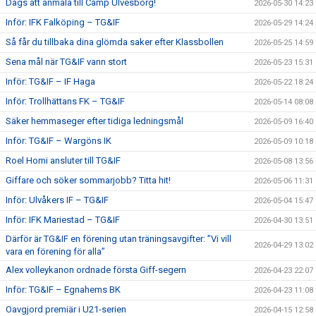
Dags att anmäla till Camp Ulvesborg!
2026-05-30 14:23
Inför: IFK Falköping – TG&IF
2026-05-29 14:24
Så får du tillbaka dina glömda saker efter Klassbollen
2026-05-25 14:59
Sena mål när TG&IF vann stort
2026-05-23 15:31
Inför: TG&IF – IF Haga
2026-05-22 18:24
Inför: Trollhättans FK – TG&IF
2026-05-14 08:08
Säker hemmaseger efter tidiga ledningsmål
2026-05-09 16:40
Inför: TG&IF – Wargöns IK
2026-05-09 10:18
Roel Homi ansluter till TG&IF
2026-05-08 13:56
Giffare och söker sommarjobb? Titta hit!
2026-05-06 11:31
Inför: Ulvåkers IF – TG&IF
2026-05-04 15:47
Inför: IFK Mariestad – TG&IF
2026-04-30 13:51
Därför är TG&IF en förening utan träningsavgifter: ”Vi vill
2026-04-29 13:02
vara en förening för alla”
Alex volleykanon ordnade första Giff-segern
2026-04-23 22:07
Inför: TG&IF – Egnahems BK
2026-04-23 11:08
Oavgjord premiär i U21-serien
2026-04-15 12:58