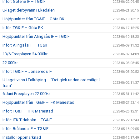
Inför: Götene IF – TG&IF
2023-06-22 09:45
U-laget derbyvann i Ekedalen
2023-06-21 20:15
Höjdpunkter från TG&IF – Göta BK
2023-06-19 13:12
Inför: TG&IF – Göta BK
2023-06-17 15:25
Höjdpunkter från Alingsås IF – TG&IF
2023-06-10 18:23
Inför: Alingsås IF – TG&IF
2023-06-09 11:32
13/6 Freeplayen 24.000kr
2023-06-07 14:09
22.000kr
2023-06-05 08:45
Inför: TG&IF – Jonsereds IF
2023-06-03 20:52
U-laget vann i Falköping – ”Det gick undan ordentligt i
2023-06-02 11:37
fram”
6 Juni Freeplayen 22.000kr
2023-05-31 11:42
Höjdpunkter från TG&IF – IFK Mariestad
2023-05-27 23:14
Inför: TG&IF – IFK Mariestad
2023-05-26 12:31
Inför: IFK Tidaholm – TG&IF
2023-05-22 13:43
Inför: Brålanda IF – TG&IF
2023-05-18 09:55
Inställd loppmarknad
2023-05-12 17:49