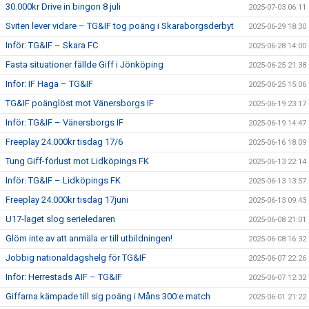
30.000kr Drive in bingon 8 juli
2025-07-03 06:11
Sviten lever vidare – TG&IF tog poäng i Skaraborgsderbyt
2025-06-29 18:30
Inför: TG&IF – Skara FC
2025-06-28 14:00
Fasta situationer fällde Giff i Jönköping
2025-06-25 21:38
Inför: IF Haga – TG&IF
2025-06-25 15:06
TG&IF poänglöst mot Vänersborgs IF
2025-06-19 23:17
Inför: TG&IF – Vänersborgs IF
2025-06-19 14:47
Freeplay 24.000kr tisdag 17/6
2025-06-16 18:09
Tung Giff-förlust mot Lidköpings FK
2025-06-13 22:14
Inför: TG&IF – Lidköpings FK
2025-06-13 13:57
Freeplay 24.000kr tisdag 17juni
2025-06-13 09:43
U17-laget slog serieledaren
2025-06-08 21:01
Glöm inte av att anmäla er till utbildningen!
2025-06-08 16:32
Jobbig nationaldagshelg för TG&IF
2025-06-07 22:26
Inför: Herrestads AIF – TG&IF
2025-06-07 12:32
Giffarna kämpade till sig poäng i Måns 300:e match
2025-06-01 21:22