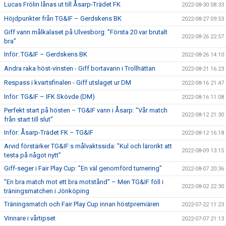
Lucas Frölin lånas ut till Åsarp-Trädet FK
2022-08-30 08:33
Höjdpunkter från TG&IF – Gerdskens BK
2022-08-27 09:53
Giff vann målkalaset på Ulvesborg: ”Första 20 var brutalt
2022-08-26 22:57
bra”
Inför: TG&IF – Gerdskens BK
2022-08-26 14:10
Andra raka höst-vinsten - Giff bortavann i Trollhättan
2022-08-21 16:23
Respass i kvartsfinalen - Giff utslaget ur DM
2022-08-16 21:47
Inför: TG&IF – IFK Skövde (DM)
2022-08-16 11:08
Perfekt start på hösten – TG&IF vann i Åsarp: ”Vår match
2022-08-12 21:30
från start till slut”
Inför: Åsarp-Trädet FK – TG&IF
2022-08-12 16:18
Arvid förstärker TG&IF:s målvaktssida: ”Kul och lärorikt att
2022-08-09 13:15
testa på något nytt”
Giff-seger i Fair Play Cup: ”En väl genomförd turnering”
2022-08-07 20:36
”En bra match mot ett bra motstånd” – Men TG&IF föll i
2022-08-02 22:30
träningsmatchen i Jönköping
Träningsmatch och Fair Play Cup innan höstpremiären
2022-07-22 11:23
Vinnare i vårtipset
2022-07-07 21:13