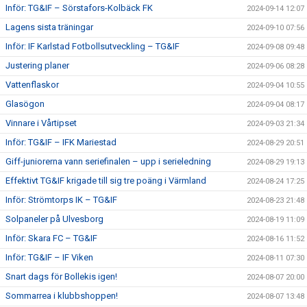
Inför: TG&IF – Sörstafors-Kolbäck FK
2024-09-14 12:07
Lagens sista träningar
2024-09-10 07:56
Inför: IF Karlstad Fotbollsutveckling – TG&IF
2024-09-08 09:48
Justering planer
2024-09-06 08:28
Vattenflaskor
2024-09-04 10:55
Glasögon
2024-09-04 08:17
Vinnare i Vårtipset
2024-09-03 21:34
Inför: TG&IF – IFK Mariestad
2024-08-29 20:51
Giff-juniorerna vann seriefinalen – upp i serieledning
2024-08-29 19:13
Effektivt TG&IF krigade till sig tre poäng i Värmland
2024-08-24 17:25
Inför: Strömtorps IK – TG&IF
2024-08-23 21:48
Solpaneler på Ulvesborg
2024-08-19 11:09
Inför: Skara FC – TG&IF
2024-08-16 11:52
Inför: TG&IF – IF Viken
2024-08-11 07:30
Snart dags för Bollekis igen!
2024-08-07 20:00
Sommarrea i klubbshoppen!
2024-08-07 13:48