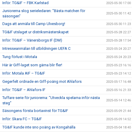
Inför: TG&IF – FBK Karlstad
2025-05-30 17:00
Juniorerna slog serieledaren: ”Bästa matchen för
2025-05-30 11:42
säsongen”
Dags att anmäla till Camp Ulvesborg!
2025-05-30 11:23
TG&IF utslaget ur distriksmästerskapet
2025-05-28 22:27
Inför: TG&IF – Vänersborgs IF (DM)
2025-05-28 17:54
Intresseanmälan till utbildningen UEFA C
2025-05-24 20:27
Tung förlust i Motala
2025-05-24 20:23
Här är Giff-laget som gärna blir fler!
2025-05-23 16:16
Inför: Motala AIF – TG&IF
2025-05-23 14:12
Gegerfelt ordnade en Giff-poäng mot Ahlafors
2025-05-17 16:48
Inför: TG&IF – Ahlafors IF
2025-05-16 21:33
Tuffare serie för juniorerna: ”Utveckla spelarna inför nästa
2025-05-14 12:46
steg”
Säsongens första bortavinst för TG&IF
2025-05-09 21:44
Inför: Skara FC – TG&IF
2025-05-09 14:52
TG&IF kunde inte sno poäng av Kongahälla
2025-05-04 18:40