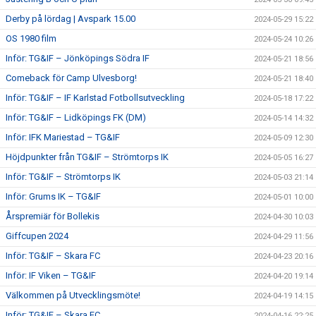
Derby på lördag | Avspark 15.00
2024-05-29 15:22
OS 1980 film
2024-05-24 10:26
Inför: TG&IF – Jönköpings Södra IF
2024-05-21 18:56
Comeback för Camp Ulvesborg!
2024-05-21 18:40
Inför: TG&IF – IF Karlstad Fotbollsutveckling
2024-05-18 17:22
Inför: TG&IF – Lidköpings FK (DM)
2024-05-14 14:32
Inför: IFK Mariestad – TG&IF
2024-05-09 12:30
Höjdpunkter från TG&IF – Strömtorps IK
2024-05-05 16:27
Inför: TG&IF – Strömtorps IK
2024-05-03 21:14
Inför: Grums IK – TG&IF
2024-05-01 10:00
Årspremiär för Bollekis
2024-04-30 10:03
Giffcupen 2024
2024-04-29 11:56
Inför: TG&IF – Skara FC
2024-04-23 20:16
Inför: IF Viken – TG&IF
2024-04-20 19:14
Välkommen på Utvecklingsmöte!
2024-04-19 14:15
Inför: TG&IF – Skara FC
2024-04-16 22:25