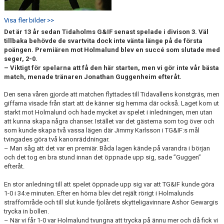
Visa fler bilder >>
Det är 13 år sedan Tidaholms G&IF senast spelade i divison 3. Väl
tillbaka behövde de svartvita dock inte vänta länge på de första
poängen. Premiären mot Holmalund blev en succé som slutade med
seger, 2-0.
– Viktigt för spelarna att få den här starten, men vi gör inte vår bästa
match, menade tränaren Jonathan Guggenheim efteråt.
Den sena våren gjorde att matchen flyttades till Tidavallens konstgräs, men
giffarna visade från start att de känner sig hemma där också. Laget kom ut
starkt mot Holmalund och hade mycket av spelet i inledningen, men utan
att kunna skapa några chanser. Istället var det gästerna som tog över och
som kunde skapa två vassa lägen där Jimmy Karlsson i TG&IF:s mål
tvingades göra två kanonräddningar.
– Man såg att det var en premiär. Båda lagen kände på varandra i början
och det tog en bra stund innan det öppnade upp sig, sade ”Guggen”
efteråt.
En stor anledning till att spelet öppnade upp sig var att TG&IF kunde göra
1-0 i 34:e minuten. Efter en hörna blev det rejält rörigt i Holmalunds
straffområde och till slut kunde fjolårets skytteligavinnare Ashor Gewargis
trycka in bollen.
– När vi får 1-0 var Holmalund tvungna att trycka på ännu mer och då fick vi