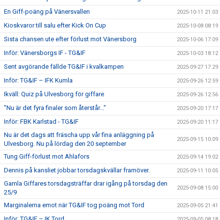
En Giff-poäng på Vänersvallen
2025-10-11 21:03
Kioskvaror till salu efter Kick On Cup
2025-10-08 08:19
Sista chansen ute efter förlust mot Vänersborg
2025-10-06 17:09
Inför: Vänersborgs IF - TG&IF
2025-10-03 18:12
Sent avgörande fällde TG&IF i kvalkampen
2025-09-27 17:29
Inför: TG&IF – IFK Kumla
2025-09-26 12:59
Ikväll: Quiz på Ulvesborg för giffare
2025-09-26 12:56
”Nu är det fyra finaler som återstår...”
2025-09-20 17:17
Inför: FBK Karlstad - TG&IF
2025-09-20 11:17
Nu är det dags att fräscha upp vår fina anläggning på
2025-09-15 10:09
Ulvesborg. Nu på lördag den 20 september
Tung Giff-förlust mot Ahlafors
2025-09-14 19:02
Dennis på kansliet jobbar torsdagskvällar framöver.
2025-09-11 10:05
Gamla Giffares torsdagsträffar drar igång på torsdag den
2025-09-08 15:00
25/9
Marginalerna emot när TG&IF tog poäng mot Tord
2025-09-05 21:41
Inför: TG&IF – IK Tord
2025-09-05 08:18