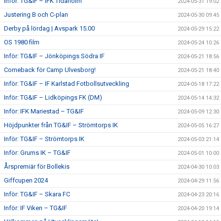
Inför: TG&IF – IFK Tidaholm
2024-05-31 19:02
Justering B och C-plan
2024-05-30 09:45
Derby på lördag | Avspark 15.00
2024-05-29 15:22
OS 1980 film
2024-05-24 10:26
Inför: TG&IF – Jönköpings Södra IF
2024-05-21 18:56
Comeback för Camp Ulvesborg!
2024-05-21 18:40
Inför: TG&IF – IF Karlstad Fotbollsutveckling
2024-05-18 17:22
Inför: TG&IF – Lidköpings FK (DM)
2024-05-14 14:32
Inför: IFK Mariestad – TG&IF
2024-05-09 12:30
Höjdpunkter från TG&IF – Strömtorps IK
2024-05-05 16:27
Inför: TG&IF – Strömtorps IK
2024-05-03 21:14
Inför: Grums IK – TG&IF
2024-05-01 10:00
Årspremiär för Bollekis
2024-04-30 10:03
Giffcupen 2024
2024-04-29 11:56
Inför: TG&IF – Skara FC
2024-04-23 20:16
Inför: IF Viken – TG&IF
2024-04-20 19:14