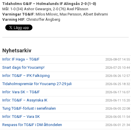
Tidaholms G&IF – Holmalunds IF Alingsås 2-0 (1-0)
Mål: 1-0 (34) Ashor Gewargis, 2-0 (76) Axel Pålsson
Varningar TG&IF:
Milos Milovic, Max Persson, Albert Behrami
Varning HIF:
Christoffer Ängberg
Nyhetsarkiv
Inför: IF Haga – TG&IF
2026-08-07 14:55
Snart dags för Youcamp!
2026-07-25 10:44
Inför: TG&IF – IFK Falköping
2026-06-26 12:57
TIdaholmspremiär för Youcamp 27-29 juli
2026-06-25 18:32
Inför: Vara SK – TG&IF
2026-06-17 16:07
Inför: TG&IF – Assyriska IK
2026-06-11 15:20
Tung TG&IF-förlust i seriefinalen
2026-06-05 22:08
Inför: TG&IF – Vara SK
2026-06-05 11:54
Respass för TG&IF i DM-åttondelen
2026-06-01 21:34