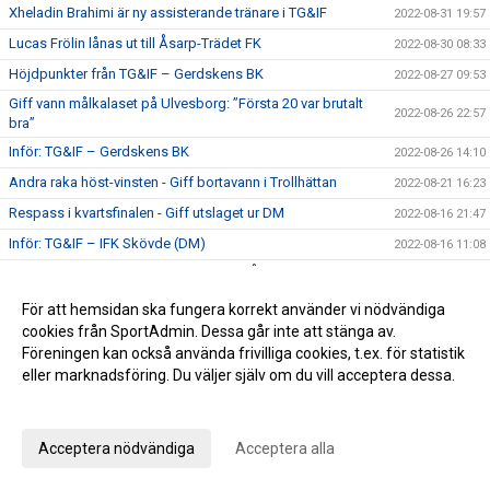
Xheladin Brahimi är ny assisterande tränare i TG&IF
2022-08-31 19:57
Lucas Frölin lånas ut till Åsarp-Trädet FK
2022-08-30 08:33
Höjdpunkter från TG&IF – Gerdskens BK
2022-08-27 09:53
Giff vann målkalaset på Ulvesborg: ”Första 20 var brutalt
2022-08-26 22:57
bra”
Inför: TG&IF – Gerdskens BK
2022-08-26 14:10
Andra raka höst-vinsten - Giff bortavann i Trollhättan
2022-08-21 16:23
Respass i kvartsfinalen - Giff utslaget ur DM
2022-08-16 21:47
Inför: TG&IF – IFK Skövde (DM)
2022-08-16 11:08
Perfekt start på hösten – TG&IF vann i Åsarp: ”Vår match
2022-08-12 21:30
från start till slut”
För att hemsidan ska fungera korrekt använder vi nödvändiga
Inför: Åsarp-Trädet FK – TG&IF
2022-08-12 16:18
cookies från SportAdmin. Dessa går inte att stänga av.
Arvid förstärker TG&IF:s målvaktssida: ”Kul och lärorikt att
Föreningen kan också använda frivilliga cookies, t.ex. för statistik
2022-08-09 13:15
testa på något nytt”
eller marknadsföring. Du väljer själv om du vill acceptera dessa.
Giff-seger i Fair Play Cup: ”En väl genomförd turnering”
2022-08-07 20:36
Anpassa dina val
”En bra match mot ett bra motstånd” – Men TG&IF föll i
2022-08-02 22:30
träningsmatchen i Jönköping
Acceptera nödvändiga
Acceptera alla
Träningsmatch och Fair Play Cup innan höstpremiären
2022-07-22 11:23