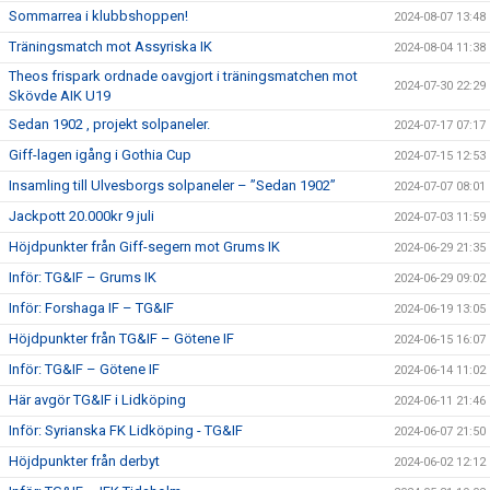
Sommarrea i klubbshoppen!
2024-08-07 13:48
Träningsmatch mot Assyriska IK
2024-08-04 11:38
Theos frispark ordnade oavgjort i träningsmatchen mot
2024-07-30 22:29
Skövde AIK U19
Sedan 1902 , projekt solpaneler.
2024-07-17 07:17
Giff-lagen igång i Gothia Cup
2024-07-15 12:53
Insamling till Ulvesborgs solpaneler – ”Sedan 1902”
2024-07-07 08:01
Jackpott 20.000kr 9 juli
2024-07-03 11:59
Höjdpunkter från Giff-segern mot Grums IK
2024-06-29 21:35
Inför: TG&IF – Grums IK
2024-06-29 09:02
Inför: Forshaga IF – TG&IF
2024-06-19 13:05
Höjdpunkter från TG&IF – Götene IF
2024-06-15 16:07
Inför: TG&IF – Götene IF
2024-06-14 11:02
Här avgör TG&IF i Lidköping
2024-06-11 21:46
Inför: Syrianska FK Lidköping - TG&IF
2024-06-07 21:50
Höjdpunkter från derbyt
2024-06-02 12:12