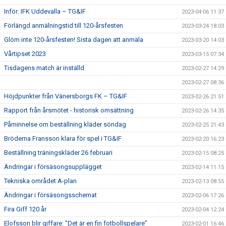
Inför: IFK Uddevalla – TG&IF
2023-04-06 11:37
Förlängd anmälningstid till 120-årsfesten
2023-03-24 18:03
Glöm inte 120-årsfesten! Sista dagen att anmäla
2023-03-20 14:03
Vårtipset 2023
2023-03-15 07:34
Tisdagens match är inställd
2023-02-27 14:29
2023-02-27 08:36
Höjdpunkter från Vänersborgs FK – TG&IF
2023-02-26 21:51
Rapport från årsmötet - historisk omsättning
2023-02-26 14:35
Påminnelse om beställning kläder söndag
2023-02-25 21:43
Bröderna Fransson klara för spel i TG&IF
2023-02-20 16:23
Beställning träningskläder 26 februari
2023-02-15 08:25
Ändringar i försäsongsupplägget
2023-02-14 11:15
Tekniska området A-plan
2023-02-13 08:55
Ändringar i försäsongsschemat
2023-02-06 17:26
Fira Giff 120 år
2023-02-04 12:24
Elofsson blir giffare: ”Det är en fin fotbollspelare”
2023-02-01 16:46