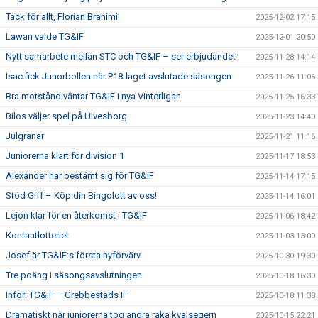
Tack för allt, Florian Brahimi!
2025-12-02 17:15
Lawan valde TG&IF
2025-12-01 20:50
Nytt samarbete mellan STC och TG&IF – ser erbjudandet
2025-11-28 14:14
Isac fick Junorbollen när P18-laget avslutade säsongen
2025-11-26 11:06
Bra motstånd väntar TG&IF i nya Vinterligan
2025-11-25 16:33
Bilos väljer spel på Ulvesborg
2025-11-23 14:40
Julgranar
2025-11-21 11:16
Juniorerna klart för division 1
2025-11-17 18:53
Alexander har bestämt sig för TG&IF
2025-11-14 17:15
Stöd Giff – Köp din Bingolott av oss!
2025-11-14 16:01
Lejon klar för en återkomst i TG&IF
2025-11-06 18:42
Kontantlotteriet
2025-11-03 13:00
Josef är TG&IF:s första nyförvärv
2025-10-30 19:30
Tre poäng i säsongsavslutningen
2025-10-18 16:30
Inför: TG&IF – Grebbestads IF
2025-10-18 11:38
Dramatiskt när juniorerna tog andra raka kvalsegern
2025-10-15 22:21