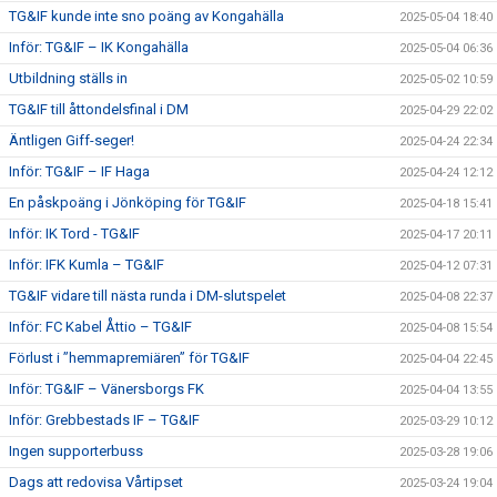
TG&IF kunde inte sno poäng av Kongahälla
2025-05-04 18:40
Inför: TG&IF – IK Kongahälla
2025-05-04 06:36
Utbildning ställs in
2025-05-02 10:59
TG&IF till åttondelsfinal i DM
2025-04-29 22:02
Äntligen Giff-seger!
2025-04-24 22:34
Inför: TG&IF – IF Haga
2025-04-24 12:12
En påskpoäng i Jönköping för TG&IF
2025-04-18 15:41
Inför: IK Tord - TG&IF
2025-04-17 20:11
Inför: IFK Kumla – TG&IF
2025-04-12 07:31
TG&IF vidare till nästa runda i DM-slutspelet
2025-04-08 22:37
Inför: FC Kabel Åttio – TG&IF
2025-04-08 15:54
Förlust i ”hemmapremiären” för TG&IF
2025-04-04 22:45
Inför: TG&IF – Vänersborgs FK
2025-04-04 13:55
Inför: Grebbestads IF – TG&IF
2025-03-29 10:12
Ingen supporterbuss
2025-03-28 19:06
Dags att redovisa Vårtipset
2025-03-24 19:04