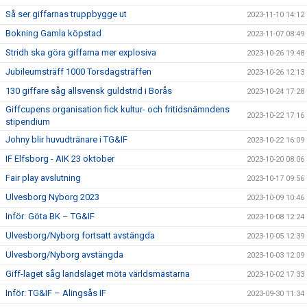
Så ser giffarnas truppbygge ut
2023-11-10 14:12
Bokning Gamla köpstad
2023-11-07 08:49
Stridh ska göra giffarna mer explosiva
2023-10-26 19:48
Jubileumsträff 1000 Torsdagsträffen
2023-10-26 12:13
130 giffare såg allsvensk guldstrid i Borås
2023-10-24 17:28
Giffcupens organisation fick kultur- och fritidsnämndens
2023-10-22 17:16
stipendium
Johny blir huvudtränare i TG&IF
2023-10-22 16:09
IF Elfsborg - AIK 23 oktober
2023-10-20 08:06
Fair play avslutning
2023-10-17 09:56
Ulvesborg Nyborg 2023
2023-10-09 10:46
Inför: Göta BK – TG&IF
2023-10-08 12:24
Ulvesborg/Nyborg fortsatt avstängda
2023-10-05 12:39
Ulvesborg/Nyborg avstängda
2023-10-03 12:09
Giff-laget såg landslaget möta världsmästarna
2023-10-02 17:33
Inför: TG&IF – Alingsås IF
2023-09-30 11:34