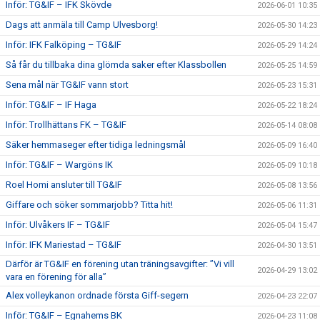
Inför: TG&IF – IFK Skövde
2026-06-01 10:35
Dags att anmäla till Camp Ulvesborg!
2026-05-30 14:23
Inför: IFK Falköping – TG&IF
2026-05-29 14:24
Så får du tillbaka dina glömda saker efter Klassbollen
2026-05-25 14:59
Sena mål när TG&IF vann stort
2026-05-23 15:31
Inför: TG&IF – IF Haga
2026-05-22 18:24
Inför: Trollhättans FK – TG&IF
2026-05-14 08:08
Säker hemmaseger efter tidiga ledningsmål
2026-05-09 16:40
Inför: TG&IF – Wargöns IK
2026-05-09 10:18
Roel Homi ansluter till TG&IF
2026-05-08 13:56
Giffare och söker sommarjobb? Titta hit!
2026-05-06 11:31
Inför: Ulvåkers IF – TG&IF
2026-05-04 15:47
Inför: IFK Mariestad – TG&IF
2026-04-30 13:51
Därför är TG&IF en förening utan träningsavgifter: ”Vi vill
2026-04-29 13:02
vara en förening för alla”
Alex volleykanon ordnade första Giff-segern
2026-04-23 22:07
Inför: TG&IF – Egnahems BK
2026-04-23 11:08