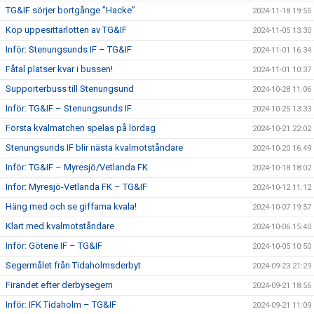
TG&IF sörjer bortgånge ”Hacke”
2024-11-18 19:55
Köp uppesittarlotten av TG&IF
2024-11-05 13:30
Inför: Stenungsunds IF – TG&IF
2024-11-01 16:34
Fåtal platser kvar i bussen!
2024-11-01 10:37
Supporterbuss till Stenungsund
2024-10-28 11:06
Inför: TG&IF – Stenungsunds IF
2024-10-25 13:33
Första kvalmatchen spelas på lördag
2024-10-21 22:02
Stenungsunds IF blir nästa kvalmotståndare
2024-10-20 16:49
Inför: TG&IF – Myresjö/Vetlanda FK
2024-10-18 18:02
Inför: Myresjö-Vetlanda FK – TG&IF
2024-10-12 11:12
Häng med och se giffarna kvala!
2024-10-07 19:57
Klart med kvalmotståndare
2024-10-06 15:40
Inför: Götene IF – TG&IF
2024-10-05 10:50
Segermålet från Tidaholmsderbyt
2024-09-23 21:29
Firandet efter derbysegern
2024-09-21 18:56
Inför: IFK Tidaholm – TG&IF
2024-09-21 11:09