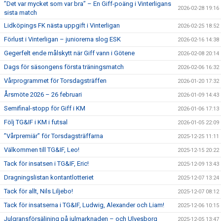
”Det var mycket som var bra” – En Giff-poäng i Vinterligans
2026-02-28 19:16
sista match
Lidköpings FK nästa uppgift i Vinterligan
2026-02-25 18:52
Förlust i Vinterligan – juniorerna slog ESK
2026-02-16 14:38
Gegerfelt ende målskytt när Giff vann i Götene
2026-02-08 20:14
Dags för säsongens första träningsmatch
2026-02-06 16:32
Vårprogrammet för Torsdagsträffen
2026-01-20 17:32
Årsmöte 2026 – 26 februari
2026-01-09 14:43
Semifinal-stopp för Giff i KM
2026-01-06 17:13
Följ TG&IF i KM i futsal
2026-01-05 22:09
”Vårpremiär” för Torsdagsträffarna
2025-12-25 11:11
Välkommen till TG&IF, Leo!
2025-12-15 20:22
Tack för insatsen i TG&IF, Eric!
2025-12-09 13:43
Dragningslistan kontantlotteriet
2025-12-07 13:24
Tack för allt, Nils Liljebo!
2025-12-07 08:12
Tack för insatserna i TG&IF, Ludwig, Alexander och Liam!
2025-12-06 10:15
Julgransförsäljning på julmarknaden – och Ulvesborg
2025-12-05 13:47