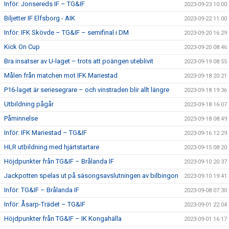
Inför: Jonsereds IF – TG&IF
2023-09-23 10:00
Biljetter IF Elfsborg - AIK
2023-09-22 11:00
Inför: IFK Skövde – TG&IF – semifinal i DM
2023-09-20 16:29
Kick On Cup
2023-09-20 08:46
Bra insatser av U-laget – trots att poängen uteblivit
2023-09-19 08:55
Målen från matchen mot IFK Mariestad
2023-09-18 20:21
P16-laget är seriesegrare – och vinstraden blir allt längre
2023-09-18 19:36
Utbildning pågår
2023-09-18 16:07
Påminnelse
2023-09-18 08:49
Inför: IFK Mariestad – TG&IF
2023-09-16 12:29
HLR utbildning med hjärtstartare
2023-09-15 08:20
Höjdpunkter från TG&IF – Brålanda IF
2023-09-10 20:37
Jackpotten spelas ut på säsongsavslutningen av bilbingon
2023-09-10 19:41
Inför: TG&IF – Brålanda IF
2023-09-08 07:30
Inför: Åsarp-Trädet – TG&IF
2023-09-01 22:04
Höjdpunkter från TG&IF – IK Kongahälla
2023-09-01 16:17