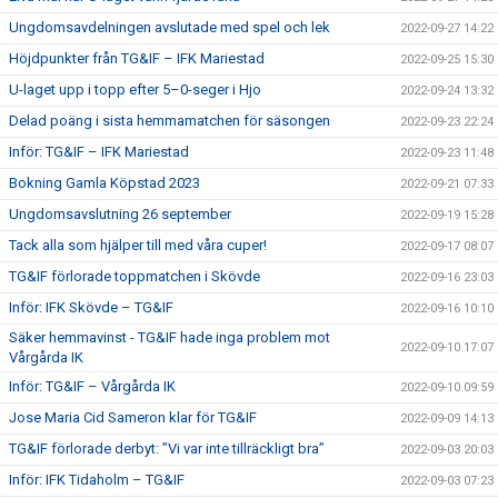
Ungdomsavdelningen avslutade med spel och lek
2022-09-27 14:22
Höjdpunkter från TG&IF – IFK Mariestad
2022-09-25 15:30
U-laget upp i topp efter 5–0-seger i Hjo
2022-09-24 13:32
Delad poäng i sista hemmamatchen för säsongen
2022-09-23 22:24
Inför: TG&IF – IFK Mariestad
2022-09-23 11:48
Bokning Gamla Köpstad 2023
2022-09-21 07:33
Ungdomsavslutning 26 september
2022-09-19 15:28
Tack alla som hjälper till med våra cuper!
2022-09-17 08:07
TG&IF förlorade toppmatchen i Skövde
2022-09-16 23:03
Inför: IFK Skövde – TG&IF
2022-09-16 10:10
Säker hemmavinst - TG&IF hade inga problem mot
2022-09-10 17:07
Vårgårda IK
Inför: TG&IF – Vårgårda IK
2022-09-10 09:59
Jose Maria Cid Sameron klar för TG&IF
2022-09-09 14:13
TG&IF förlorade derbyt: ”Vi var inte tillräckligt bra”
2022-09-03 20:03
Inför: IFK Tidaholm – TG&IF
2022-09-03 07:23