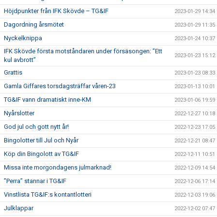
Höjdpunkter från IFK Skövde – TG&IF
2023-01-29 14:34
Dagordning årsmötet
2023-01-29 11:35
Nyckelknippa
2023-01-24 10:37
IFK Skövde första motståndaren under försäsongen: ”Ett
2023-01-23 15:12
kul avbrott”
Grattis
2023-01-23 08:33
Gamla Giffares torsdagsträffar våren-23
2023-01-13 10:01
TG&IF vann dramatiskt inne-KM
2023-01-06 19:59
Nyårslotter
2022-12-27 10:18
God jul och gott nytt år!
2022-12-23 17:05
Bingolotter till Jul och Nyår
2022-12-21 08:47
Köp din Bingolott av TG&IF
2022-12-11 10:51
Missa inte morgondagens julmarknad!
2022-12-09 14:54
”Perra” stannar i TG&IF
2022-12-06 17:14
Vinstlista TG&IF:s kontantlotteri
2022-12-03 19:06
Julklappar
2022-12-02 07:47