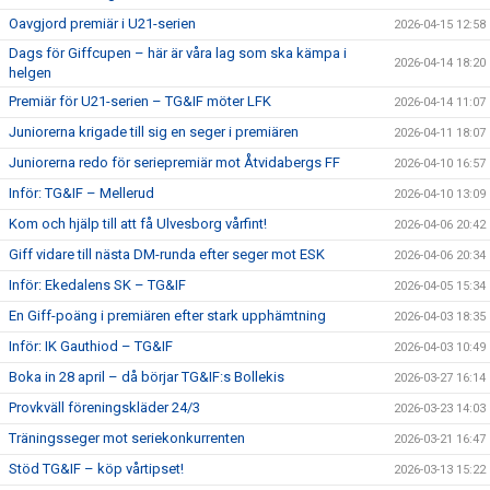
Oavgjord premiär i U21-serien
2026-04-15 12:58
Dags för Giffcupen – här är våra lag som ska kämpa i
2026-04-14 18:20
helgen
Premiär för U21-serien – TG&IF möter LFK
2026-04-14 11:07
Juniorerna krigade till sig en seger i premiären
2026-04-11 18:07
Juniorerna redo för seriepremiär mot Åtvidabergs FF
2026-04-10 16:57
Inför: TG&IF – Mellerud
2026-04-10 13:09
Kom och hjälp till att få Ulvesborg vårfint!
2026-04-06 20:42
Giff vidare till nästa DM-runda efter seger mot ESK
2026-04-06 20:34
Inför: Ekedalens SK – TG&IF
2026-04-05 15:34
En Giff-poäng i premiären efter stark upphämtning
2026-04-03 18:35
Inför: IK Gauthiod – TG&IF
2026-04-03 10:49
Boka in 28 april – då börjar TG&IF:s Bollekis
2026-03-27 16:14
Provkväll föreningskläder 24/3
2026-03-23 14:03
Träningsseger mot seriekonkurrenten
2026-03-21 16:47
Stöd TG&IF – köp vårtipset!
2026-03-13 15:22