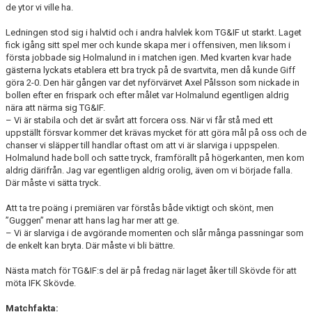
de ytor vi ville ha.
Ledningen stod sig i halvtid och i andra halvlek kom TG&IF ut starkt. Laget
fick igång sitt spel mer och kunde skapa mer i offensiven, men liksom i
första jobbade sig Holmalund in i matchen igen. Med kvarten kvar hade
gästerna lyckats etablera ett bra tryck på de svartvita, men då kunde Giff
göra 2-0. Den här gången var det nyförvärvet Axel Pålsson som nickade in
bollen efter en frispark och efter målet var Holmalund egentligen aldrig
nära att närma sig TG&IF.
– Vi är stabila och det är svårt att forcera oss. När vi får stå med ett
uppställt försvar kommer det krävas mycket för att göra mål på oss och de
chanser vi släpper till handlar oftast om att vi är slarviga i uppspelen.
Holmalund hade boll och satte tryck, framförallt på högerkanten, men kom
aldrig därifrån. Jag var egentligen aldrig orolig, även om vi började falla.
Där måste vi sätta tryck.
Att ta tre poäng i premiären var förstås både viktigt och skönt, men
”Guggen” menar att hans lag har mer att ge.
– Vi är slarviga i de avgörande momenten och slår många passningar som
de enkelt kan bryta. Där måste vi bli bättre.
Nästa match för TG&IF:s del är på fredag när laget åker till Skövde för att
möta IFK Skövde.
Matchfakta: