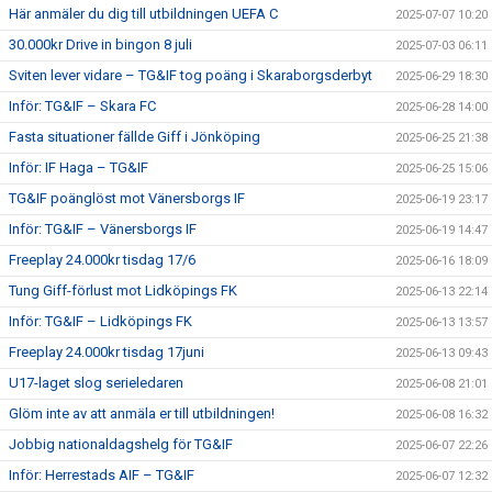
Här anmäler du dig till utbildningen UEFA C
2025-07-07 10:20
30.000kr Drive in bingon 8 juli
2025-07-03 06:11
Sviten lever vidare – TG&IF tog poäng i Skaraborgsderbyt
2025-06-29 18:30
Inför: TG&IF – Skara FC
2025-06-28 14:00
Fasta situationer fällde Giff i Jönköping
2025-06-25 21:38
Inför: IF Haga – TG&IF
2025-06-25 15:06
TG&IF poänglöst mot Vänersborgs IF
2025-06-19 23:17
Inför: TG&IF – Vänersborgs IF
2025-06-19 14:47
Freeplay 24.000kr tisdag 17/6
2025-06-16 18:09
Tung Giff-förlust mot Lidköpings FK
2025-06-13 22:14
Inför: TG&IF – Lidköpings FK
2025-06-13 13:57
Freeplay 24.000kr tisdag 17juni
2025-06-13 09:43
U17-laget slog serieledaren
2025-06-08 21:01
Glöm inte av att anmäla er till utbildningen!
2025-06-08 16:32
Jobbig nationaldagshelg för TG&IF
2025-06-07 22:26
Inför: Herrestads AIF – TG&IF
2025-06-07 12:32