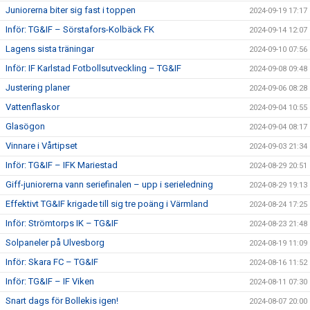
Juniorerna biter sig fast i toppen
2024-09-19 17:17
Inför: TG&IF – Sörstafors-Kolbäck FK
2024-09-14 12:07
Lagens sista träningar
2024-09-10 07:56
Inför: IF Karlstad Fotbollsutveckling – TG&IF
2024-09-08 09:48
Justering planer
2024-09-06 08:28
Vattenflaskor
2024-09-04 10:55
Glasögon
2024-09-04 08:17
Vinnare i Vårtipset
2024-09-03 21:34
Inför: TG&IF – IFK Mariestad
2024-08-29 20:51
Giff-juniorerna vann seriefinalen – upp i serieledning
2024-08-29 19:13
Effektivt TG&IF krigade till sig tre poäng i Värmland
2024-08-24 17:25
Inför: Strömtorps IK – TG&IF
2024-08-23 21:48
Solpaneler på Ulvesborg
2024-08-19 11:09
Inför: Skara FC – TG&IF
2024-08-16 11:52
Inför: TG&IF – IF Viken
2024-08-11 07:30
Snart dags för Bollekis igen!
2024-08-07 20:00