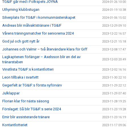
TG&IF går med i Folkspels JOYNA
2024-01-26 10:00
Uthyrning klubbstugan
2024-01-19 10:38
Silverplats för TG&IF i kommunmästerskapet
2024-01-06 15:02
Andreas blir målvaktstränare i TG&IF
2023-12-29 09:10
Vårens träningsmatcher för seniorerna 2024
2023-12-22 16:57
God jul och gott nytt år
2023-12-21 15:18
Johannes och Valmir – två återvändare klara för Giff
2023-12-08 17:47
Lagkaptenen förlänger – Axelsson blir en del av
2023-12-03 20:49
tränarstaben
Vinstlista TG&IF:s kontantlotteri
2023-12-02 16:16
Leon tillbaka i svartvitt
2023-11-30 22:10
Gegerfelt är TG&IF:s första nyförvärv
2023-11-29 22:12
Julklappar
2023-11-29 07:40
Florian klar för nästa säsong
2023-11-28 19:25
Förslaget: Så blir TG&IF:s serie 2024
2023-11-23 19:28
Emir blir assisterande tränare
2023-11-23 16:19
Kontantlotteriet
2023-11-17 09:06