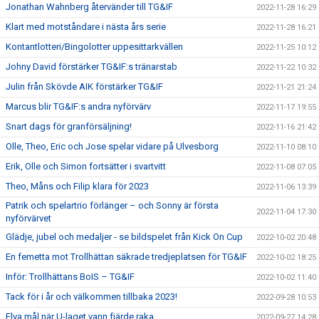
Jonathan Wahnberg återvänder till TG&IF
2022-11-28 16:29
Klart med motståndare i nästa års serie
2022-11-28 16:21
Kontantlotteri/Bingolotter uppesittarkvällen
2022-11-25 10:12
Johny David förstärker TG&IF:s tränarstab
2022-11-22 10:32
Julin från Skövde AIK förstärker TG&IF
2022-11-21 21:24
Marcus blir TG&IF:s andra nyförvärv
2022-11-17 19:55
Snart dags för granförsäljning!
2022-11-16 21:42
Olle, Theo, Eric och Jose spelar vidare på Ulvesborg
2022-11-10 08:10
Erik, Olle och Simon fortsätter i svartvitt
2022-11-08 07:05
Theo, Måns och Filip klara för 2023
2022-11-06 13:39
Patrik och spelartrio förlänger – och Sonny är första
2022-11-04 17:30
nyförvärvet
Glädje, jubel och medaljer - se bildspelet från Kick On Cup
2022-10-02 20:48
En femetta mot Trollhättan säkrade tredjeplatsen för TG&IF
2022-10-02 18:25
Inför: Trollhättans BoIS – TG&IF
2022-10-02 11:40
Tack för i år och välkommen tillbaka 2023!
2022-09-28 10:53
Elva mål när U-laget vann fjärde raka
2022-09-27 14:28