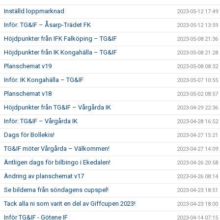
Inställd loppmarknad
2023-05-12 17:49
Inför: TG&IF – Åsarp-Trädet FK
2023-05-12 13:59
Höjdpunkter från IFK Falköping – TG&IF
2023-05-08 21:36
Höjdpunkter från IK Kongahälla – TG&IF
2023-05-08 21:28
Planschemat v19
2023-05-08 08:32
Inför: IK Kongahälla – TG&IF
2023-05-07 10:55
Planschemat v18
2023-05-02 08:57
Höjdpunkter från TG&IF – Vårgårda IK
2023-04-29 22:36
Inför: TG&IF – Vårgårda IK
2023-04-28 16:52
Dags för Bollekis!
2023-04-27 15:21
TG&IF möter Vårgårda – Välkommen!
2023-04-27 14:09
Äntligen dags för bilbingo i Ekedalen!
2023-04-26 20:58
Ändring av planschemat v17
2023-04-26 08:14
Se bilderna från söndagens cupspel!
2023-04-23 18:51
Tack alla ni som varit en del av Giffcupen 2023!
2023-04-23 18:00
Inför TG&IF - Götene IF
2023-04-14 07:15