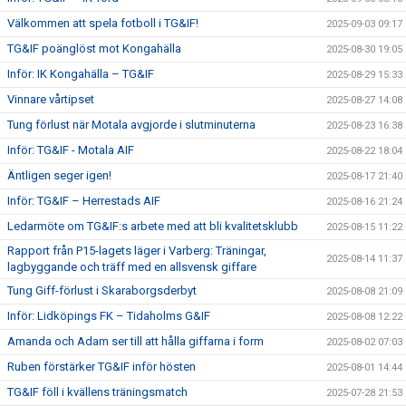
Välkommen att spela fotboll i TG&IF!
2025-09-03 09:17
TG&IF poänglöst mot Kongahälla
2025-08-30 19:05
Inför: IK Kongahälla – TG&IF
2025-08-29 15:33
Vinnare vårtipset
2025-08-27 14:08
Tung förlust när Motala avgjorde i slutminuterna
2025-08-23 16:38
Inför: TG&IF - Motala AIF
2025-08-22 18:04
Äntligen seger igen!
2025-08-17 21:40
Inför: TG&IF – Herrestads AIF
2025-08-16 21:24
Ledarmöte om TG&IF:s arbete med att bli kvalitetsklubb
2025-08-15 11:22
Rapport från P15-lagets läger i Varberg: Träningar,
2025-08-14 11:37
lagbyggande och träff med en allsvensk giffare
Tung Giff-förlust i Skaraborgsderbyt
2025-08-08 21:09
Inför: Lidköpings FK – Tidaholms G&IF
2025-08-08 12:22
Amanda och Adam ser till att hålla giffarna i form
2025-08-02 07:03
Ruben förstärker TG&IF inför hösten
2025-08-01 14:44
TG&IF föll i kvällens träningsmatch
2025-07-28 21:53