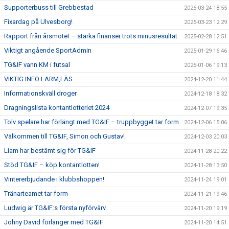
Supporterbuss till Grebbestad
2025-03-24 18:55
Fixardag på Ulvesborg!
2025-03-23 12:29
Rapport från årsmötet – starka finanser trots minusresultat
2025-02-28 12:51
Viktigt angående SportAdmin
2025-01-29 16:46
TG&IF vann KM i futsal
2025-01-06 19:13
VIKTIG INFO LARM,LÄS.
2024-12-20 11:44
Informationskväll droger
2024-12-18 18:32
Dragningslista kontantlotteriet 2024
2024-12-07 19:35
Tolv spelare har förlängt med TG&IF – truppbygget tar form
2024-12-06 15:06
Välkommen till TG&IF, Simon och Gustav!
2024-12-03 20:03
Liam har bestämt sig för TG&IF
2024-11-28 20:22
Stöd TG&IF – köp kontantlotten!
2024-11-28 13:50
Vintererbjudande i klubbshoppen!
2024-11-24 19:01
Tränarteamet tar form
2024-11-21 19:46
Ludwig är TG&IF:s första nyförvärv
2024-11-20 19:19
Johny David förlänger med TG&IF
2024-11-20 14:51