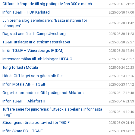
Giffarna kämpade till sig poäng i Måns 300:e match
2025-06-01 21:22
Inför: TG&IF – FBK Karlstad
2025-05-30 17:00
Juniorerna slog serieledaren: ”Bästa matchen för
2025-05-30 11:42
säsongen”
Dags att anmäla till Camp Ulvesborg!
2025-05-30 11:23
TG&IF utslaget ur distriksmästerskapet
2025-05-28 22:27
Inför: TG&IF – Vänersborgs IF (DM)
2025-05-28 17:54
Intresseanmälan till utbildningen UEFA C
2025-05-24 20:27
Tung förlust i Motala
2025-05-24 20:23
Här är Giff-laget som gärna blir fler!
2025-05-23 16:16
Inför: Motala AIF – TG&IF
2025-05-23 14:12
Gegerfelt ordnade en Giff-poäng mot Ahlafors
2025-05-17 16:48
Inför: TG&IF – Ahlafors IF
2025-05-16 21:33
Tuffare serie för juniorerna: ”Utveckla spelarna inför nästa
2025-05-14 12:46
steg”
Säsongens första bortavinst för TG&IF
2025-05-09 21:44
Inför: Skara FC – TG&IF
2025-05-09 14:52