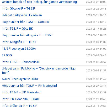
Oväntat besök på sex- och sjuåringarnas våravslutning
2023-06-22 10:03
Inför: Götene IF – TG&IF
2023-06-22 09:45
U-laget derbyvann i Ekedalen
2023-06-21 20:15
Höjdpunkter från TG&IF – Göta BK
2023-06-19 13:12
Inför: TG&IF – Göta BK
2023-06-17 15:25
Höjdpunkter från Alingsås IF – TG&IF
2023-06-10 18:23
Inför: Alingsås IF – TG&IF
2023-06-09 11:32
13/6 Freeplayen 24.000kr
2023-06-07 14:09
22.000kr
2023-06-05 08:45
Inför: TG&IF – Jonsereds IF
2023-06-03 20:52
U-laget vann i Falköping – ”Det gick undan ordentligt i
2023-06-02 11:37
fram”
6 Juni Freeplayen 22.000kr
2023-05-31 11:42
Höjdpunkter från TG&IF – IFK Mariestad
2023-05-27 23:14
Inför: TG&IF – IFK Mariestad
2023-05-26 12:31
Inför: IFK Tidaholm – TG&IF
2023-05-22 13:43
Inför: Brålanda IF – TG&IF
2023-05-18 09:55