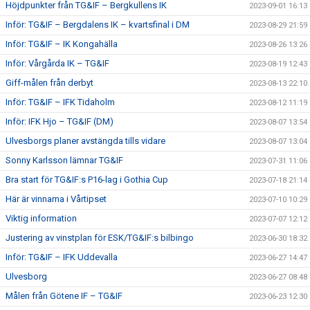
Höjdpunkter från TG&IF – Bergkullens IK
2023-09-01 16:13
Inför: TG&IF – Bergdalens IK – kvartsfinal i DM
2023-08-29 21:59
Inför: TG&IF – IK Kongahälla
2023-08-26 13:26
Inför: Vårgårda IK – TG&IF
2023-08-19 12:43
Giff-målen från derbyt
2023-08-13 22:10
Inför: TG&IF – IFK Tidaholm
2023-08-12 11:19
Inför: IFK Hjo – TG&IF (DM)
2023-08-07 13:54
Ulvesborgs planer avstängda tills vidare
2023-08-07 13:04
Sonny Karlsson lämnar TG&IF
2023-07-31 11:06
Bra start för TG&IF:s P16-lag i Gothia Cup
2023-07-18 21:14
Här är vinnarna i Vårtipset
2023-07-10 10:29
Viktig information
2023-07-07 12:12
Justering av vinstplan för ESK/TG&IF:s bilbingo
2023-06-30 18:32
Inför: TG&IF – IFK Uddevalla
2023-06-27 14:47
Ulvesborg
2023-06-27 08:48
Målen från Götene IF – TG&IF
2023-06-23 12:30