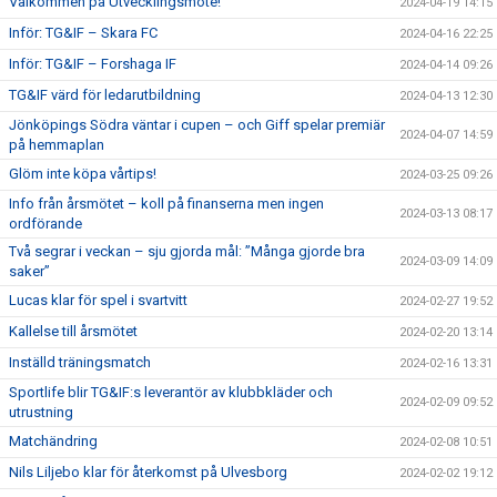
Välkommen på Utvecklingsmöte!
2024-04-19 14:15
Inför: TG&IF – Skara FC
2024-04-16 22:25
Inför: TG&IF – Forshaga IF
2024-04-14 09:26
TG&IF värd för ledarutbildning
2024-04-13 12:30
Jönköpings Södra väntar i cupen – och Giff spelar premiär
2024-04-07 14:59
på hemmaplan
Glöm inte köpa vårtips!
2024-03-25 09:26
Info från årsmötet – koll på finanserna men ingen
2024-03-13 08:17
ordförande
Två segrar i veckan – sju gjorda mål: ”Många gjorde bra
2024-03-09 14:09
saker”
Lucas klar för spel i svartvitt
2024-02-27 19:52
Kallelse till årsmötet
2024-02-20 13:14
Inställd träningsmatch
2024-02-16 13:31
Sportlife blir TG&IF:s leverantör av klubbkläder och
2024-02-09 09:52
utrustning
Matchändring
2024-02-08 10:51
Nils Liljebo klar för återkomst på Ulvesborg
2024-02-02 19:12