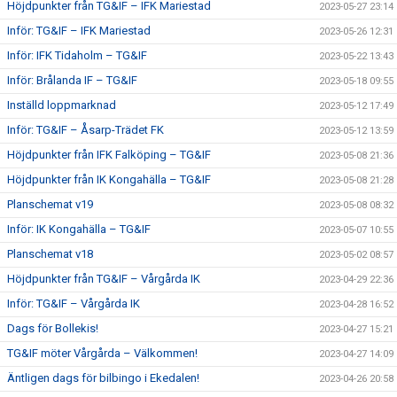
Höjdpunkter från TG&IF – IFK Mariestad
2023-05-27 23:14
Inför: TG&IF – IFK Mariestad
2023-05-26 12:31
Inför: IFK Tidaholm – TG&IF
2023-05-22 13:43
Inför: Brålanda IF – TG&IF
2023-05-18 09:55
Inställd loppmarknad
2023-05-12 17:49
Inför: TG&IF – Åsarp-Trädet FK
2023-05-12 13:59
Höjdpunkter från IFK Falköping – TG&IF
2023-05-08 21:36
Höjdpunkter från IK Kongahälla – TG&IF
2023-05-08 21:28
Planschemat v19
2023-05-08 08:32
Inför: IK Kongahälla – TG&IF
2023-05-07 10:55
Planschemat v18
2023-05-02 08:57
Höjdpunkter från TG&IF – Vårgårda IK
2023-04-29 22:36
Inför: TG&IF – Vårgårda IK
2023-04-28 16:52
Dags för Bollekis!
2023-04-27 15:21
TG&IF möter Vårgårda – Välkommen!
2023-04-27 14:09
Äntligen dags för bilbingo i Ekedalen!
2023-04-26 20:58