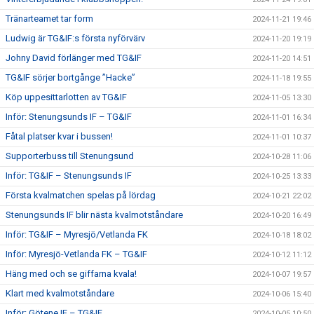
Tränarteamet tar form
2024-11-21 19:46
Ludwig är TG&IF:s första nyförvärv
2024-11-20 19:19
Johny David förlänger med TG&IF
2024-11-20 14:51
TG&IF sörjer bortgånge ”Hacke”
2024-11-18 19:55
Köp uppesittarlotten av TG&IF
2024-11-05 13:30
Inför: Stenungsunds IF – TG&IF
2024-11-01 16:34
Fåtal platser kvar i bussen!
2024-11-01 10:37
Supporterbuss till Stenungsund
2024-10-28 11:06
Inför: TG&IF – Stenungsunds IF
2024-10-25 13:33
Första kvalmatchen spelas på lördag
2024-10-21 22:02
Stenungsunds IF blir nästa kvalmotståndare
2024-10-20 16:49
Inför: TG&IF – Myresjö/Vetlanda FK
2024-10-18 18:02
Inför: Myresjö-Vetlanda FK – TG&IF
2024-10-12 11:12
Häng med och se giffarna kvala!
2024-10-07 19:57
Klart med kvalmotståndare
2024-10-06 15:40
Inför: Götene IF – TG&IF
2024-10-05 10:50