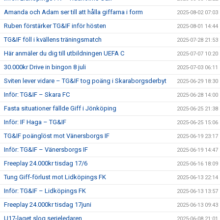
Amanda och Adam ser till att hålla giffarna i form
2025-08-02 07:03
Ruben förstärker TG&IF inför hösten
2025-08-01 14:44
TG&IF föll i kvällens träningsmatch
2025-07-28 21:53
Här anmäler du dig till utbildningen UEFA C
2025-07-07 10:20
30.000kr Drive in bingon 8 juli
2025-07-03 06:11
Sviten lever vidare – TG&IF tog poäng i Skaraborgsderbyt
2025-06-29 18:30
Inför: TG&IF – Skara FC
2025-06-28 14:00
Fasta situationer fällde Giff i Jönköping
2025-06-25 21:38
Inför: IF Haga – TG&IF
2025-06-25 15:06
TG&IF poänglöst mot Vänersborgs IF
2025-06-19 23:17
Inför: TG&IF – Vänersborgs IF
2025-06-19 14:47
Freeplay 24.000kr tisdag 17/6
2025-06-16 18:09
Tung Giff-förlust mot Lidköpings FK
2025-06-13 22:14
Inför: TG&IF – Lidköpings FK
2025-06-13 13:57
Freeplay 24.000kr tisdag 17juni
2025-06-13 09:43
U17-laget slog serieledaren
2025-06-08 21:01