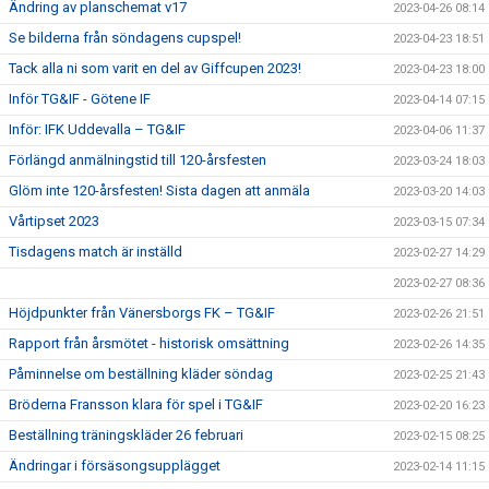
Ändring av planschemat v17
2023-04-26 08:14
Se bilderna från söndagens cupspel!
2023-04-23 18:51
Tack alla ni som varit en del av Giffcupen 2023!
2023-04-23 18:00
Inför TG&IF - Götene IF
2023-04-14 07:15
Inför: IFK Uddevalla – TG&IF
2023-04-06 11:37
Förlängd anmälningstid till 120-årsfesten
2023-03-24 18:03
Glöm inte 120-årsfesten! Sista dagen att anmäla
2023-03-20 14:03
Vårtipset 2023
2023-03-15 07:34
Tisdagens match är inställd
2023-02-27 14:29
2023-02-27 08:36
Höjdpunkter från Vänersborgs FK – TG&IF
2023-02-26 21:51
Rapport från årsmötet - historisk omsättning
2023-02-26 14:35
Påminnelse om beställning kläder söndag
2023-02-25 21:43
Bröderna Fransson klara för spel i TG&IF
2023-02-20 16:23
Beställning träningskläder 26 februari
2023-02-15 08:25
Ändringar i försäsongsupplägget
2023-02-14 11:15