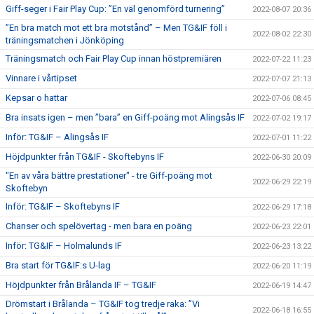
Giff-seger i Fair Play Cup: ”En väl genomförd turnering”
2022-08-07 20:36
”En bra match mot ett bra motstånd” – Men TG&IF föll i
2022-08-02 22:30
träningsmatchen i Jönköping
Träningsmatch och Fair Play Cup innan höstpremiären
2022-07-22 11:23
Vinnare i vårtipset
2022-07-07 21:13
Kepsar o hattar
2022-07-06 08:45
Bra insats igen – men ”bara” en Giff-poäng mot Alingsås IF
2022-07-02 19:17
Inför: TG&IF – Alingsås IF
2022-07-01 11:22
Höjdpunkter från TG&IF - Skoftebyns IF
2022-06-30 20:09
"En av våra bättre prestationer" - tre Giff-poäng mot
2022-06-29 22:19
Skoftebyn
Inför: TG&IF – Skoftebyns IF
2022-06-29 17:18
Chanser och spelövertag - men bara en poäng
2022-06-23 22:01
Inför: TG&IF – Holmalunds IF
2022-06-23 13:22
Bra start för TG&IF:s U-lag
2022-06-20 11:19
Höjdpunkter från Brålanda IF – TG&IF
2022-06-19 14:47
Drömstart i Brålanda – TG&IF tog tredje raka: ”Vi
2022-06-18 16:55