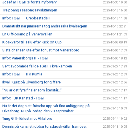
Josef är TG&IF:s första nyförvärv
2025-10-30 19:30
Tre poäng i säsongsavslutningen
2025-10-18 16:30
Inför: TG&IF – Grebbestads IF
2025-10-18 11:38
Dramatiskt när juniorerna tog andra raka kvalsegern
2025-10-15 22:21
En Giff-poäng på Vänersvallen
2025-10-11 21:03
Kioskvaror till salu efter Kick On Cup
2025-10-08 08:19
Sista chansen ute efter förlust mot Vänersborg
2025-10-06 17:09
Inför: Vänersborgs IF - TG&IF
2025-10-03 18:12
Sent avgörande fällde TG&IF i kvalkampen
2025-09-27 17:29
Inför: TG&IF – IFK Kumla
2025-09-26 12:59
Ikväll: Quiz på Ulvesborg för giffare
2025-09-26 12:56
”Nu är det fyra finaler som återstår...”
2025-09-20 17:17
Inför: FBK Karlstad - TG&IF
2025-09-20 11:17
Nu är det dags att fräscha upp vår fina anläggning på
2025-09-15 10:09
Ulvesborg. Nu på lördag den 20 september
Tung Giff-förlust mot Ahlafors
2025-09-14 19:02
Dennis på kansliet jobbar torsdagskvällar framöver.
2025-09-11 10:05