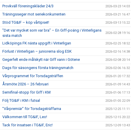
Provkväll föreningskläder 24/3
2026-03-23 14:03
Träningsseger mot seriekonkurrenten
2026-03-21 16:47
Stöd TG&IF – köp vårtipset!
2026-03-13 15:22
”Det var mycket som var bra” – En Giff-poäng i Vinterligans
2026-02-28 19:16
sista match
Lidköpings FK nästa uppgift i Vinterligan
2026-02-25 18:52
Förlust i Vinterligan – juniorerna slog ESK
2026-02-16 14:38
Gegerfelt ende målskytt när Giff vann i Götene
2026-02-08 20:14
Dags för säsongens första träningsmatch
2026-02-06 16:32
Vårprogrammet för Torsdagsträffen
2026-01-20 17:32
Årsmöte 2026 – 26 februari
2026-01-09 14:43
Semifinal-stopp för Giff i KM
2026-01-06 17:13
Följ TG&IF i KM i futsal
2026-01-05 22:09
”Vårpremiär” för Torsdagsträffarna
2025-12-25 11:11
Välkommen till TG&IF, Leo!
2025-12-15 20:22
Tack för insatsen i TG&IF, Eric!
2025-12-09 13:43