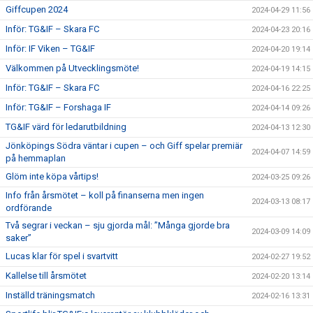
Giffcupen 2024
2024-04-29 11:56
Inför: TG&IF – Skara FC
2024-04-23 20:16
Inför: IF Viken – TG&IF
2024-04-20 19:14
Välkommen på Utvecklingsmöte!
2024-04-19 14:15
Inför: TG&IF – Skara FC
2024-04-16 22:25
Inför: TG&IF – Forshaga IF
2024-04-14 09:26
TG&IF värd för ledarutbildning
2024-04-13 12:30
Jönköpings Södra väntar i cupen – och Giff spelar premiär
2024-04-07 14:59
på hemmaplan
Glöm inte köpa vårtips!
2024-03-25 09:26
Info från årsmötet – koll på finanserna men ingen
2024-03-13 08:17
ordförande
Två segrar i veckan – sju gjorda mål: ”Många gjorde bra
2024-03-09 14:09
saker”
Lucas klar för spel i svartvitt
2024-02-27 19:52
Kallelse till årsmötet
2024-02-20 13:14
Inställd träningsmatch
2024-02-16 13:31