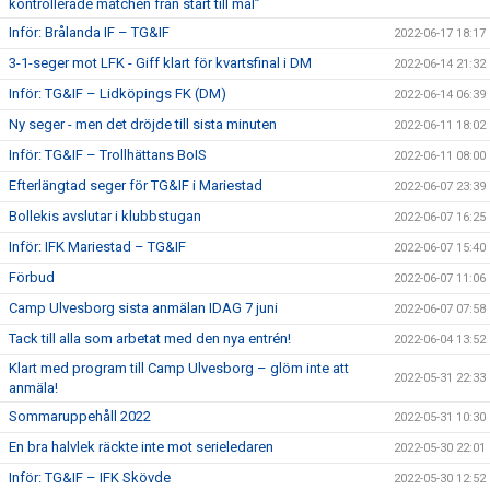
kontrollerade matchen från start till mål”
Inför: Brålanda IF – TG&IF
2022-06-17 18:17
3-1-seger mot LFK - Giff klart för kvartsfinal i DM
2022-06-14 21:32
Inför: TG&IF – Lidköpings FK (DM)
2022-06-14 06:39
Ny seger - men det dröjde till sista minuten
2022-06-11 18:02
Inför: TG&IF – Trollhättans BoIS
2022-06-11 08:00
Efterlängtad seger för TG&IF i Mariestad
2022-06-07 23:39
Bollekis avslutar i klubbstugan
2022-06-07 16:25
Inför: IFK Mariestad – TG&IF
2022-06-07 15:40
Förbud
2022-06-07 11:06
Camp Ulvesborg sista anmälan IDAG 7 juni
2022-06-07 07:58
Tack till alla som arbetat med den nya entrén!
2022-06-04 13:52
Klart med program till Camp Ulvesborg – glöm inte att
2022-05-31 22:33
anmäla!
Sommaruppehåll 2022
2022-05-31 10:30
En bra halvlek räckte inte mot serieledaren
2022-05-30 22:01
Inför: TG&IF – IFK Skövde
2022-05-30 12:52