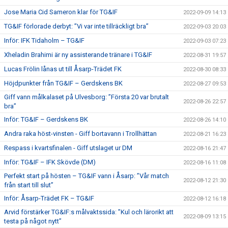
Jose Maria Cid Sameron klar för TG&IF
2022-09-09 14:13
TG&IF förlorade derbyt: ”Vi var inte tillräckligt bra”
2022-09-03 20:03
Inför: IFK Tidaholm – TG&IF
2022-09-03 07:23
Xheladin Brahimi är ny assisterande tränare i TG&IF
2022-08-31 19:57
Lucas Frölin lånas ut till Åsarp-Trädet FK
2022-08-30 08:33
Höjdpunkter från TG&IF – Gerdskens BK
2022-08-27 09:53
Giff vann målkalaset på Ulvesborg: ”Första 20 var brutalt
2022-08-26 22:57
bra”
Inför: TG&IF – Gerdskens BK
2022-08-26 14:10
Andra raka höst-vinsten - Giff bortavann i Trollhättan
2022-08-21 16:23
Respass i kvartsfinalen - Giff utslaget ur DM
2022-08-16 21:47
Inför: TG&IF – IFK Skövde (DM)
2022-08-16 11:08
Perfekt start på hösten – TG&IF vann i Åsarp: ”Vår match
2022-08-12 21:30
från start till slut”
Inför: Åsarp-Trädet FK – TG&IF
2022-08-12 16:18
Arvid förstärker TG&IF:s målvaktssida: ”Kul och lärorikt att
2022-08-09 13:15
testa på något nytt”