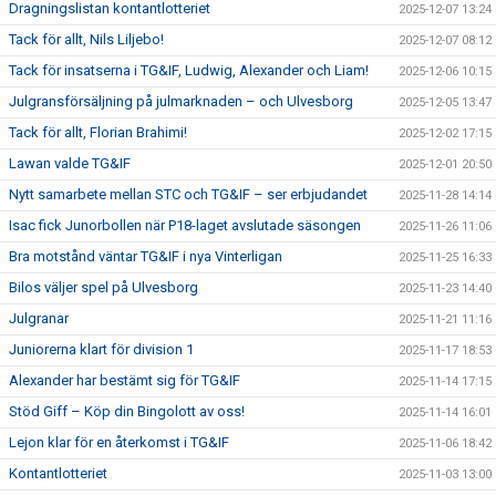
Dragningslistan kontantlotteriet
2025-12-07 13:24
Tack för allt, Nils Liljebo!
2025-12-07 08:12
Tack för insatserna i TG&IF, Ludwig, Alexander och Liam!
2025-12-06 10:15
Julgransförsäljning på julmarknaden – och Ulvesborg
2025-12-05 13:47
Tack för allt, Florian Brahimi!
2025-12-02 17:15
Lawan valde TG&IF
2025-12-01 20:50
Nytt samarbete mellan STC och TG&IF – ser erbjudandet
2025-11-28 14:14
Isac fick Junorbollen när P18-laget avslutade säsongen
2025-11-26 11:06
Bra motstånd väntar TG&IF i nya Vinterligan
2025-11-25 16:33
Bilos väljer spel på Ulvesborg
2025-11-23 14:40
Julgranar
2025-11-21 11:16
Juniorerna klart för division 1
2025-11-17 18:53
Alexander har bestämt sig för TG&IF
2025-11-14 17:15
Stöd Giff – Köp din Bingolott av oss!
2025-11-14 16:01
Lejon klar för en återkomst i TG&IF
2025-11-06 18:42
Kontantlotteriet
2025-11-03 13:00