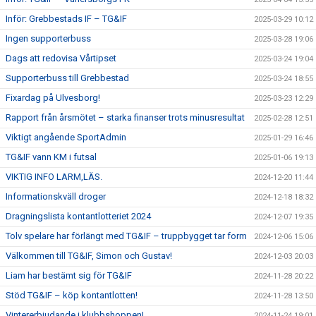
Inför: Grebbestads IF – TG&IF
2025-03-29 10:12
Ingen supporterbuss
2025-03-28 19:06
Dags att redovisa Vårtipset
2025-03-24 19:04
Supporterbuss till Grebbestad
2025-03-24 18:55
Fixardag på Ulvesborg!
2025-03-23 12:29
Rapport från årsmötet – starka finanser trots minusresultat
2025-02-28 12:51
Viktigt angående SportAdmin
2025-01-29 16:46
TG&IF vann KM i futsal
2025-01-06 19:13
VIKTIG INFO LARM,LÄS.
2024-12-20 11:44
Informationskväll droger
2024-12-18 18:32
Dragningslista kontantlotteriet 2024
2024-12-07 19:35
Tolv spelare har förlängt med TG&IF – truppbygget tar form
2024-12-06 15:06
Välkommen till TG&IF, Simon och Gustav!
2024-12-03 20:03
Liam har bestämt sig för TG&IF
2024-11-28 20:22
Stöd TG&IF – köp kontantlotten!
2024-11-28 13:50
Vintererbjudande i klubbshoppen!
2024-11-24 19:01