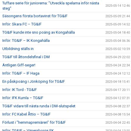
Tuffare serie för juniorerna: ”Utveckla spelarna inför nästa
2025-05-14 12:46
steg”
Säsongens första bortavinst för TG&IF
2025-05-09 21:44
Inför: Skara FC – TG&IF
2025-05-09 14:52
TG&IF kunde inte sno poäng av Kongahälla
2025-05-04 18:40
Inför: TG&IF – IK Kongahälla
2025-05-04 06:36
Utbildning ställs in
2025-05-02 10:59
TG&IF till åttondelsfinal i DM
2025-04-29 22:02
Äntligen Giff-seger!
2025-04-24 22:34
Inför: TG&IF – IF Haga
2025-04-24 12:12
En påskpoäng i Jönköping för TG&IF
2025-04-18 15:41
Inför: IK Tord - TG&IF
2025-04-17 20:11
Inför: IFK Kumla – TG&IF
2025-04-12 07:31
TG&IF vidare till nästa runda i DM-slutspelet
2025-04-08 22:37
Inför: FC Kabel Åttio – TG&IF
2025-04-08 15:54
Förlust i ”hemmapremiären” för TG&IF
2025-04-04 22:45
Inför: TG&IF – Vänersborgs FK
2025-04-04 13:55