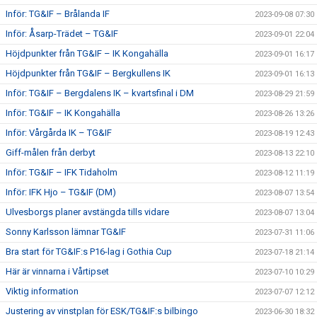
Inför: TG&IF – Brålanda IF
2023-09-08 07:30
Inför: Åsarp-Trädet – TG&IF
2023-09-01 22:04
Höjdpunkter från TG&IF – IK Kongahälla
2023-09-01 16:17
Höjdpunkter från TG&IF – Bergkullens IK
2023-09-01 16:13
Inför: TG&IF – Bergdalens IK – kvartsfinal i DM
2023-08-29 21:59
Inför: TG&IF – IK Kongahälla
2023-08-26 13:26
Inför: Vårgårda IK – TG&IF
2023-08-19 12:43
Giff-målen från derbyt
2023-08-13 22:10
Inför: TG&IF – IFK Tidaholm
2023-08-12 11:19
Inför: IFK Hjo – TG&IF (DM)
2023-08-07 13:54
Ulvesborgs planer avstängda tills vidare
2023-08-07 13:04
Sonny Karlsson lämnar TG&IF
2023-07-31 11:06
Bra start för TG&IF:s P16-lag i Gothia Cup
2023-07-18 21:14
Här är vinnarna i Vårtipset
2023-07-10 10:29
Viktig information
2023-07-07 12:12
Justering av vinstplan för ESK/TG&IF:s bilbingo
2023-06-30 18:32