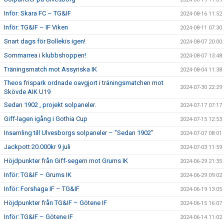
Inför: Skara FC – TG&IF
2024-08-16 11:52
Inför: TG&IF – IF Viken
2024-08-11 07:30
Snart dags för Bollekis igen!
2024-08-07 20:00
Sommarrea i klubbshoppen!
2024-08-07 13:48
Träningsmatch mot Assyriska IK
2024-08-04 11:38
Theos frispark ordnade oavgjort i träningsmatchen mot
2024-07-30 22:29
Skövde AIK U19
Sedan 1902 , projekt solpaneler.
2024-07-17 07:17
Giff-lagen igång i Gothia Cup
2024-07-15 12:53
Insamling till Ulvesborgs solpaneler – ”Sedan 1902”
2024-07-07 08:01
Jackpott 20.000kr 9 juli
2024-07-03 11:59
Höjdpunkter från Giff-segern mot Grums IK
2024-06-29 21:35
Inför: TG&IF – Grums IK
2024-06-29 09:02
Inför: Forshaga IF – TG&IF
2024-06-19 13:05
Höjdpunkter från TG&IF – Götene IF
2024-06-15 16:07
Inför: TG&IF – Götene IF
2024-06-14 11:02