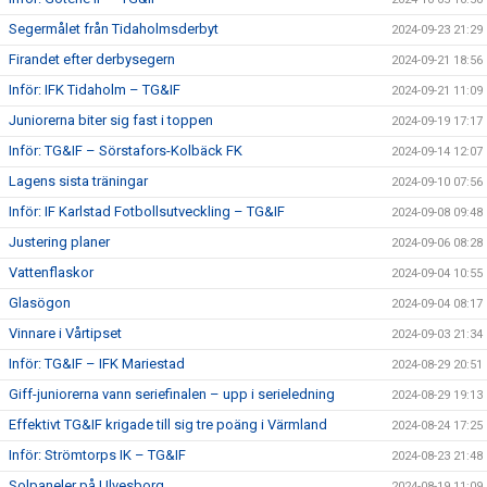
Segermålet från Tidaholmsderbyt
2024-09-23 21:29
Firandet efter derbysegern
2024-09-21 18:56
Inför: IFK Tidaholm – TG&IF
2024-09-21 11:09
Juniorerna biter sig fast i toppen
2024-09-19 17:17
Inför: TG&IF – Sörstafors-Kolbäck FK
2024-09-14 12:07
Lagens sista träningar
2024-09-10 07:56
Inför: IF Karlstad Fotbollsutveckling – TG&IF
2024-09-08 09:48
Justering planer
2024-09-06 08:28
Vattenflaskor
2024-09-04 10:55
Glasögon
2024-09-04 08:17
Vinnare i Vårtipset
2024-09-03 21:34
Inför: TG&IF – IFK Mariestad
2024-08-29 20:51
Giff-juniorerna vann seriefinalen – upp i serieledning
2024-08-29 19:13
Effektivt TG&IF krigade till sig tre poäng i Värmland
2024-08-24 17:25
Inför: Strömtorps IK – TG&IF
2024-08-23 21:48
Solpaneler på Ulvesborg
2024-08-19 11:09