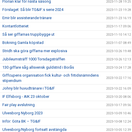
Florian klar för nästa säsong
2023-11-28 19:25
Förslaget: Så blir TG&IF:s serie 2024
2023-11-23 19:28
Emir blir assisterande tränare
2023-11-23 16:19
Kontantlotteriet
2023-11-17 09:06
Så ser giffarnas truppbygge ut
2023-11-10 14:12
Bokning Gamla köpstad
2023-11-07 08:49
Stridh ska göra giffarna mer explosiva
2023-10-26 19:48
Jubileumsträff 1000 Torsdagsträffen
2023-10-26 12:13
130 giffare såg allsvensk guldstrid i Borås
2023-10-24 17:28
Giffcupens organisation fick kultur- och fritidsnämndens
2023-10-22 17:16
stipendium
Johny blir huvudtränare i TG&IF
2023-10-22 16:09
IF Elfsborg - AIK 23 oktober
2023-10-20 08:06
Fair play avslutning
2023-10-17 09:56
Ulvesborg Nyborg 2023
2023-10-09 10:46
Inför: Göta BK – TG&IF
2023-10-08 12:24
Ulvesborg/Nyborg fortsatt avstängda
2023-10-05 12:39