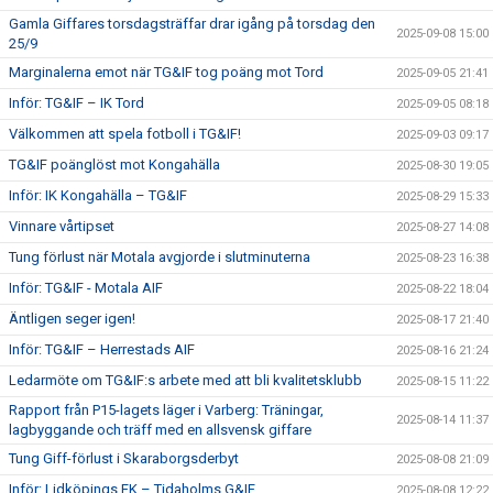
Gamla Giffares torsdagsträffar drar igång på torsdag den
2025-09-08 15:00
25/9
Marginalerna emot när TG&IF tog poäng mot Tord
2025-09-05 21:41
Inför: TG&IF – IK Tord
2025-09-05 08:18
Välkommen att spela fotboll i TG&IF!
2025-09-03 09:17
TG&IF poänglöst mot Kongahälla
2025-08-30 19:05
Inför: IK Kongahälla – TG&IF
2025-08-29 15:33
Vinnare vårtipset
2025-08-27 14:08
Tung förlust när Motala avgjorde i slutminuterna
2025-08-23 16:38
Inför: TG&IF - Motala AIF
2025-08-22 18:04
Äntligen seger igen!
2025-08-17 21:40
Inför: TG&IF – Herrestads AIF
2025-08-16 21:24
Ledarmöte om TG&IF:s arbete med att bli kvalitetsklubb
2025-08-15 11:22
Rapport från P15-lagets läger i Varberg: Träningar,
2025-08-14 11:37
lagbyggande och träff med en allsvensk giffare
Tung Giff-förlust i Skaraborgsderbyt
2025-08-08 21:09
Inför: Lidköpings FK – Tidaholms G&IF
2025-08-08 12:22