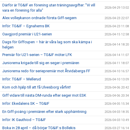
Därför är TG&IF en förening utan träningsavgifter: ”Vi vill
2026-04-29 13:02
vara en förening för alla”
Alex volleykanon ordnade första Giff-segern
2026-04-23 22:07
Inför: TG&IF – Egnahems BK
2026-04-23 11:08
Oavgjord premiär i U21-serien
2026-04-15 12:58
Dags för Giffcupen – här är våra lag som ska kämpa i
2026-04-14 18:20
helgen
Premiär för U21-serien – TG&IF möter LFK
2026-04-14 11:07
Juniorerna krigade till sig en seger i premiären
2026-04-11 18:07
Juniorerna redo för seriepremiär mot Åtvidabergs FF
2026-04-10 16:57
Inför: TG&IF – Mellerud
2026-04-10 13:09
Kom och hjälp till att få Ulvesborg vårfint!
2026-04-06 20:42
Giff vidare till nästa DM-runda efter seger mot ESK
2026-04-06 20:34
Inför: Ekedalens SK – TG&IF
2026-04-05 15:34
En Giff-poäng i premiären efter stark upphämtning
2026-04-03 18:35
Inför: IK Gauthiod – TG&IF
2026-04-03 10:49
Boka in 28 april – då börjar TG&IF:s Bollekis
2026-03-27 16:14