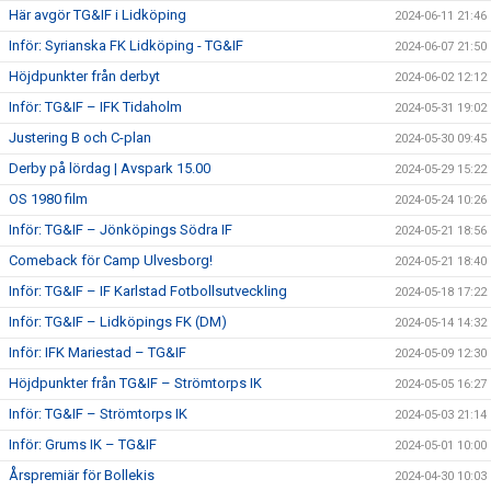
Här avgör TG&IF i Lidköping
2024-06-11 21:46
Inför: Syrianska FK Lidköping - TG&IF
2024-06-07 21:50
Höjdpunkter från derbyt
2024-06-02 12:12
Inför: TG&IF – IFK Tidaholm
2024-05-31 19:02
Justering B och C-plan
2024-05-30 09:45
Derby på lördag | Avspark 15.00
2024-05-29 15:22
OS 1980 film
2024-05-24 10:26
Inför: TG&IF – Jönköpings Södra IF
2024-05-21 18:56
Comeback för Camp Ulvesborg!
2024-05-21 18:40
Inför: TG&IF – IF Karlstad Fotbollsutveckling
2024-05-18 17:22
Inför: TG&IF – Lidköpings FK (DM)
2024-05-14 14:32
Inför: IFK Mariestad – TG&IF
2024-05-09 12:30
Höjdpunkter från TG&IF – Strömtorps IK
2024-05-05 16:27
Inför: TG&IF – Strömtorps IK
2024-05-03 21:14
Inför: Grums IK – TG&IF
2024-05-01 10:00
Årspremiär för Bollekis
2024-04-30 10:03