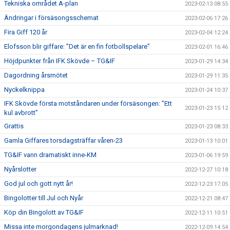
Tekniska området A-plan
2023-02-13 08:55
Ändringar i försäsongsschemat
2023-02-06 17:26
Fira Giff 120 år
2023-02-04 12:24
Elofsson blir giffare: ”Det är en fin fotbollspelare”
2023-02-01 16:46
Höjdpunkter från IFK Skövde – TG&IF
2023-01-29 14:34
Dagordning årsmötet
2023-01-29 11:35
Nyckelknippa
2023-01-24 10:37
IFK Skövde första motståndaren under försäsongen: ”Ett
2023-01-23 15:12
kul avbrott”
Grattis
2023-01-23 08:33
Gamla Giffares torsdagsträffar våren-23
2023-01-13 10:01
TG&IF vann dramatiskt inne-KM
2023-01-06 19:59
Nyårslotter
2022-12-27 10:18
God jul och gott nytt år!
2022-12-23 17:05
Bingolotter till Jul och Nyår
2022-12-21 08:47
Köp din Bingolott av TG&IF
2022-12-11 10:51
Missa inte morgondagens julmarknad!
2022-12-09 14:54