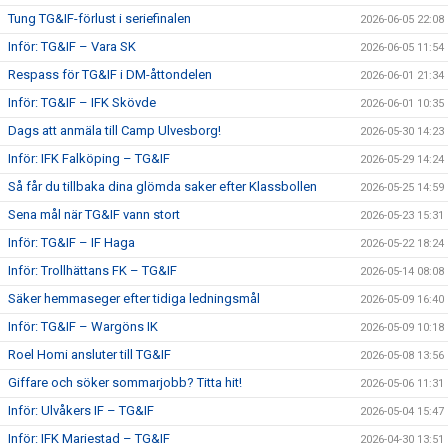
Tung TG&IF-förlust i seriefinalen
2026-06-05 22:08
Inför: TG&IF – Vara SK
2026-06-05 11:54
Respass för TG&IF i DM-åttondelen
2026-06-01 21:34
Inför: TG&IF – IFK Skövde
2026-06-01 10:35
Dags att anmäla till Camp Ulvesborg!
2026-05-30 14:23
Inför: IFK Falköping – TG&IF
2026-05-29 14:24
Så får du tillbaka dina glömda saker efter Klassbollen
2026-05-25 14:59
Sena mål när TG&IF vann stort
2026-05-23 15:31
Inför: TG&IF – IF Haga
2026-05-22 18:24
Inför: Trollhättans FK – TG&IF
2026-05-14 08:08
Säker hemmaseger efter tidiga ledningsmål
2026-05-09 16:40
Inför: TG&IF – Wargöns IK
2026-05-09 10:18
Roel Homi ansluter till TG&IF
2026-05-08 13:56
Giffare och söker sommarjobb? Titta hit!
2026-05-06 11:31
Inför: Ulvåkers IF – TG&IF
2026-05-04 15:47
Inför: IFK Mariestad – TG&IF
2026-04-30 13:51