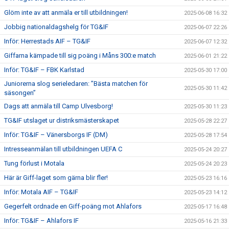
Glöm inte av att anmäla er till utbildningen!
2025-06-08 16:32
Jobbig nationaldagshelg för TG&IF
2025-06-07 22:26
Inför: Herrestads AIF – TG&IF
2025-06-07 12:32
Giffarna kämpade till sig poäng i Måns 300:e match
2025-06-01 21:22
Inför: TG&IF – FBK Karlstad
2025-05-30 17:00
Juniorerna slog serieledaren: ”Bästa matchen för
2025-05-30 11:42
säsongen”
Dags att anmäla till Camp Ulvesborg!
2025-05-30 11:23
TG&IF utslaget ur distriksmästerskapet
2025-05-28 22:27
Inför: TG&IF – Vänersborgs IF (DM)
2025-05-28 17:54
Intresseanmälan till utbildningen UEFA C
2025-05-24 20:27
Tung förlust i Motala
2025-05-24 20:23
Här är Giff-laget som gärna blir fler!
2025-05-23 16:16
Inför: Motala AIF – TG&IF
2025-05-23 14:12
Gegerfelt ordnade en Giff-poäng mot Ahlafors
2025-05-17 16:48
Inför: TG&IF – Ahlafors IF
2025-05-16 21:33