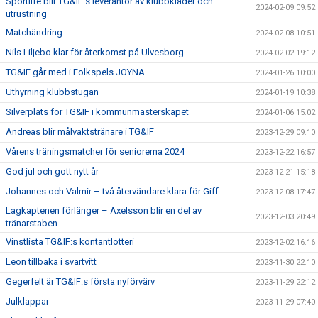
Sportlife blir TG&IF:s leverantör av klubbkläder och
2024-02-09 09:52
utrustning
Matchändring
2024-02-08 10:51
Nils Liljebo klar för återkomst på Ulvesborg
2024-02-02 19:12
TG&IF går med i Folkspels JOYNA
2024-01-26 10:00
Uthyrning klubbstugan
2024-01-19 10:38
Silverplats för TG&IF i kommunmästerskapet
2024-01-06 15:02
Andreas blir målvaktstränare i TG&IF
2023-12-29 09:10
Vårens träningsmatcher för seniorerna 2024
2023-12-22 16:57
God jul och gott nytt år
2023-12-21 15:18
Johannes och Valmir – två återvändare klara för Giff
2023-12-08 17:47
Lagkaptenen förlänger – Axelsson blir en del av
2023-12-03 20:49
tränarstaben
Vinstlista TG&IF:s kontantlotteri
2023-12-02 16:16
Leon tillbaka i svartvitt
2023-11-30 22:10
Gegerfelt är TG&IF:s första nyförvärv
2023-11-29 22:12
Julklappar
2023-11-29 07:40