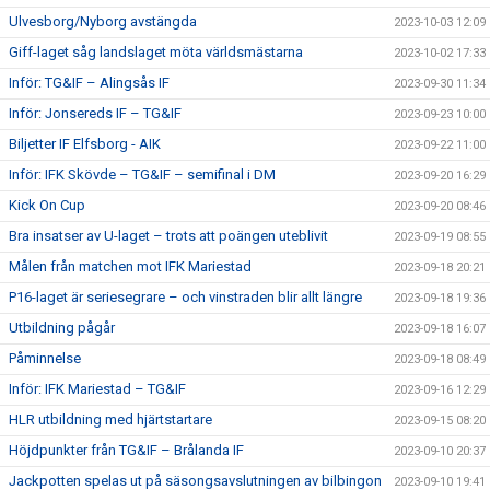
Ulvesborg/Nyborg avstängda
2023-10-03 12:09
Giff-laget såg landslaget möta världsmästarna
2023-10-02 17:33
Inför: TG&IF – Alingsås IF
2023-09-30 11:34
Inför: Jonsereds IF – TG&IF
2023-09-23 10:00
Biljetter IF Elfsborg - AIK
2023-09-22 11:00
Inför: IFK Skövde – TG&IF – semifinal i DM
2023-09-20 16:29
Kick On Cup
2023-09-20 08:46
Bra insatser av U-laget – trots att poängen uteblivit
2023-09-19 08:55
Målen från matchen mot IFK Mariestad
2023-09-18 20:21
P16-laget är seriesegrare – och vinstraden blir allt längre
2023-09-18 19:36
Utbildning pågår
2023-09-18 16:07
Påminnelse
2023-09-18 08:49
Inför: IFK Mariestad – TG&IF
2023-09-16 12:29
HLR utbildning med hjärtstartare
2023-09-15 08:20
Höjdpunkter från TG&IF – Brålanda IF
2023-09-10 20:37
Jackpotten spelas ut på säsongsavslutningen av bilbingon
2023-09-10 19:41