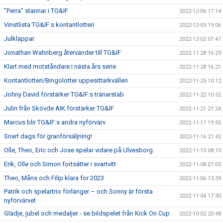
”Perra” stannar i TG&IF
2022-12-06 17:14
Vinstlista TG&IF:s kontantlotteri
2022-12-03 19:06
Julklappar
2022-12-02 07:47
Jonathan Wahnberg återvänder till TG&IF
2022-11-28 16:29
Klart med motståndare i nästa års serie
2022-11-28 16:21
Kontantlotteri/Bingolotter uppesittarkvällen
2022-11-25 10:12
Johny David förstärker TG&IF:s tränarstab
2022-11-22 10:32
Julin från Skövde AIK förstärker TG&IF
2022-11-21 21:24
Marcus blir TG&IF:s andra nyförvärv
2022-11-17 19:55
Snart dags för granförsäljning!
2022-11-16 21:42
Olle, Theo, Eric och Jose spelar vidare på Ulvesborg
2022-11-10 08:10
Erik, Olle och Simon fortsätter i svartvitt
2022-11-08 07:05
Theo, Måns och Filip klara för 2023
2022-11-06 13:39
Patrik och spelartrio förlänger – och Sonny är första
2022-11-04 17:30
nyförvärvet
Glädje, jubel och medaljer - se bildspelet från Kick On Cup
2022-10-02 20:48