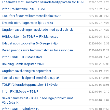
En femetta mot Trollhättan säkrade tredjeplatsen för TG&IF
2022-10-02 18:25
Inför: Trollhättans BoIS – TG&IF
2022-10-02 11:40
Tack för i år och välkommen tillbaka 2023!
2022-09-28 10:53
Elva mål när U-laget vann fjärde raka
2022-09-27 14:28
Ungdomsavdelningen avslutade med spel och lek
2022-09-27 14:22
Höjdpunkter från TG&IF – IFK Mariestad
2022-09-25 15:30
U-laget upp i topp efter 5–0-seger i Hjo
2022-09-24 13:32
Delad poäng i sista hemmamatchen för säsongen
2022-09-23 22:24
Inför: TG&IF – IFK Mariestad
2022-09-23 11:48
Bokning Gamla Köpstad 2023
2022-09-21 07:33
Ungdomsavslutning 26 september
2022-09-19 15:28
Tack alla som hjälper till med våra cuper!
2022-09-17 08:07
TG&IF förlorade toppmatchen i Skövde
2022-09-16 23:03
Inför: IFK Skövde – TG&IF
2022-09-16 10:10
Säker hemmavinst - TG&IF hade inga problem mot
2022-09-10 17:07
Vårgårda IK
Inför: TG&IF – Vårgårda IK
2022-09-10 09:59