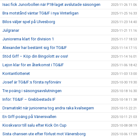
Isac fick Junorbollen när P18-laget avslutade säsongen
2025-11-26 11:06
Bra motstånd väntar TG&IF i nya Vinterligan
2025-11-25 16:33
Bilos väljer spel på Ulvesborg
2025-11-23 14:40
Julgranar
2025-11-21 11:16
Juniorerna klart för division 1
2025-11-17 18:53
Alexander har bestämt sig för TG&IF
2025-11-14 17:15
Stöd Giff – Köp din Bingolott av oss!
2025-11-14 16:01
Lejon klar för en återkomst i TG&IF
2025-11-06 18:42
Kontantlotteriet
2025-11-03 13:00
Josef är TG&IF:s första nyförvärv
2025-10-30 19:30
Tre poäng i säsongsavslutningen
2025-10-18 16:30
Inför: TG&IF – Grebbestads IF
2025-10-18 11:38
Dramatiskt när juniorerna tog andra raka kvalsegern
2025-10-15 22:21
En Giff-poäng på Vänersvallen
2025-10-11 21:03
Kioskvaror till salu efter Kick On Cup
2025-10-08 08:19
Sista chansen ute efter förlust mot Vänersborg
2025-10-06 17:09