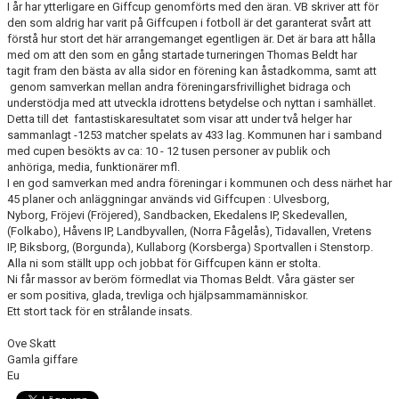
I år har ytterligare en Giffcup genomförts med den äran. VB skriver att för
den som aldrig har varit på Giffcupen i fotboll är det garanterat svårt att
CUPER ARBETSBESKRIVNING
förstå hur stort det här arrangemanget egentligen är. Det är bara att hålla
med om att den som en gång startade turneringen Thomas Beldt har
tagit fram den bästa av alla sidor en förening kan åstadkomma, samt att
PLANSCHEMA
genom samverkan mellan andra föreningarsfrivillighet bidraga och
understödja med att utveckla idrottens betydelse och nyttan i samhället.
Detta till det fantastiskaresultatet som visar att under två helger har
sammanlagt -1253 matcher spelats av 433 lag. Kommunen har i samband
med cupen besökts av ca: 10 - 12 tusen personer av publik och
anhöriga, media, funktionärer mfl.
I en god samverkan med andra föreningar i kommunen och dess närhet har
45 planer och anläggningar används vid Giffcupen : Ulvesborg,
Nyborg, Fröjevi (Fröjered), Sandbacken, Ekedalens IP, Skedevallen,
(Folkabo), Håvens IP, Landbyvallen, (Norra Fågelås), Tidavallen, Vretens
IP, Biksborg, (Borgunda), Kullaborg (Korsberga) Sportvallen i Stenstorp.
Alla ni som ställt upp och jobbat för Giffcupen känn er stolta.
Ni får massor av beröm förmedlat via Thomas Beldt. Våra gäster ser
er som positiva, glada, trevliga och hjälpsammamänniskor.
Ett stort tack för en strålande insats.
Ove Skatt
Gamla giffare
Eu