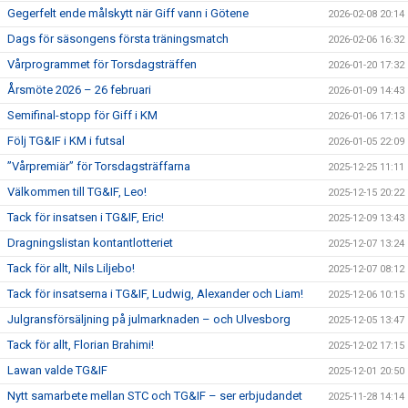
Gegerfelt ende målskytt när Giff vann i Götene
2026-02-08 20:14
Dags för säsongens första träningsmatch
2026-02-06 16:32
Vårprogrammet för Torsdagsträffen
2026-01-20 17:32
Årsmöte 2026 – 26 februari
2026-01-09 14:43
Semifinal-stopp för Giff i KM
2026-01-06 17:13
Följ TG&IF i KM i futsal
2026-01-05 22:09
”Vårpremiär” för Torsdagsträffarna
2025-12-25 11:11
Välkommen till TG&IF, Leo!
2025-12-15 20:22
Tack för insatsen i TG&IF, Eric!
2025-12-09 13:43
Dragningslistan kontantlotteriet
2025-12-07 13:24
Tack för allt, Nils Liljebo!
2025-12-07 08:12
Tack för insatserna i TG&IF, Ludwig, Alexander och Liam!
2025-12-06 10:15
Julgransförsäljning på julmarknaden – och Ulvesborg
2025-12-05 13:47
Tack för allt, Florian Brahimi!
2025-12-02 17:15
Lawan valde TG&IF
2025-12-01 20:50
Nytt samarbete mellan STC och TG&IF – ser erbjudandet
2025-11-28 14:14