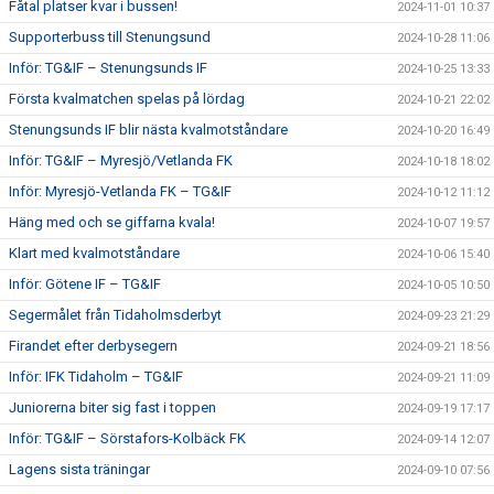
Fåtal platser kvar i bussen!
2024-11-01 10:37
Supporterbuss till Stenungsund
2024-10-28 11:06
Inför: TG&IF – Stenungsunds IF
2024-10-25 13:33
Första kvalmatchen spelas på lördag
2024-10-21 22:02
Stenungsunds IF blir nästa kvalmotståndare
2024-10-20 16:49
Inför: TG&IF – Myresjö/Vetlanda FK
2024-10-18 18:02
Inför: Myresjö-Vetlanda FK – TG&IF
2024-10-12 11:12
Häng med och se giffarna kvala!
2024-10-07 19:57
Klart med kvalmotståndare
2024-10-06 15:40
Inför: Götene IF – TG&IF
2024-10-05 10:50
Segermålet från Tidaholmsderbyt
2024-09-23 21:29
Firandet efter derbysegern
2024-09-21 18:56
Inför: IFK Tidaholm – TG&IF
2024-09-21 11:09
Juniorerna biter sig fast i toppen
2024-09-19 17:17
Inför: TG&IF – Sörstafors-Kolbäck FK
2024-09-14 12:07
Lagens sista träningar
2024-09-10 07:56