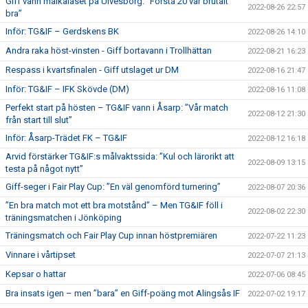
Giff vann målkalaset på Ulvesborg: ”Första 20 var brutalt
2022-08-26 22:57
bra”
Inför: TG&IF – Gerdskens BK
2022-08-26 14:10
Andra raka höst-vinsten - Giff bortavann i Trollhättan
2022-08-21 16:23
Respass i kvartsfinalen - Giff utslaget ur DM
2022-08-16 21:47
Inför: TG&IF – IFK Skövde (DM)
2022-08-16 11:08
Perfekt start på hösten – TG&IF vann i Åsarp: ”Vår match
2022-08-12 21:30
från start till slut”
Inför: Åsarp-Trädet FK – TG&IF
2022-08-12 16:18
Arvid förstärker TG&IF:s målvaktssida: ”Kul och lärorikt att
2022-08-09 13:15
testa på något nytt”
Giff-seger i Fair Play Cup: ”En väl genomförd turnering”
2022-08-07 20:36
”En bra match mot ett bra motstånd” – Men TG&IF föll i
2022-08-02 22:30
träningsmatchen i Jönköping
Träningsmatch och Fair Play Cup innan höstpremiären
2022-07-22 11:23
Vinnare i vårtipset
2022-07-07 21:13
Kepsar o hattar
2022-07-06 08:45
Bra insats igen – men ”bara” en Giff-poäng mot Alingsås IF
2022-07-02 19:17