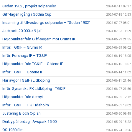
Sedan 1902 , projekt solpaneler.
2024-07-17 07:17
Giff-lagen igång i Gothia Cup
2024-07-15 12:53
Insamling till Ulvesborgs solpaneler – ”Sedan 1902”
2024-07-07 08:01
Jackpott 20.000kr 9 juli
2024-07-03 11:59
Höjdpunkter från Giff-segern mot Grums IK
2024-06-29 21:35
Inför: TG&IF – Grums IK
2024-06-29 09:02
Inför: Forshaga IF – TG&IF
2024-06-19 13:05
Höjdpunkter från TG&IF – Götene IF
2024-06-15 16:07
Inför: TG&IF – Götene IF
2024-06-14 11:02
Här avgör TG&IF i Lidköping
2024-06-11 21:46
Inför: Syrianska FK Lidköping - TG&IF
2024-06-07 21:50
Höjdpunkter från derbyt
2024-06-02 12:12
Inför: TG&IF – IFK Tidaholm
2024-05-31 19:02
Justering B och C-plan
2024-05-30 09:45
Derby på lördag | Avspark 15.00
2024-05-29 15:22
OS 1980 film
2024-05-24 10:26