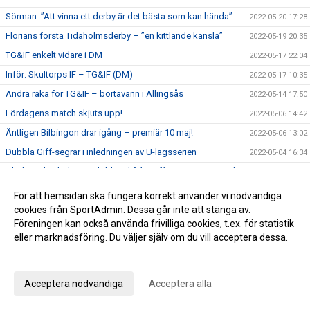
Sörman: ”Att vinna ett derby är det bästa som kan hända”
2022-05-20 17:28
Florians första Tidaholmsderby – ”en kittlande känsla”
2022-05-19 20:35
TG&IF enkelt vidare i DM
2022-05-17 22:04
Inför: Skultorps IF – TG&IF (DM)
2022-05-17 10:35
Andra raka för TG&IF – bortavann i Allingsås
2022-05-14 17:50
Lördagens match skjuts upp!
2022-05-06 14:42
Äntligen Bilbingon drar igång – premiär 10 maj!
2022-05-06 13:02
Dubbla Giff-segrar i inledningen av U-lagsserien
2022-05-04 16:34
Glädje och jubel - stort bildspel från Giffcupens avgörande
2022-05-01 21:34
Full fart även andra helgen av Giffcupen - se bilderna här!
2022-04-30 15:23
För att hemsidan ska fungera korrekt använder vi nödvändiga
cookies från SportAdmin. Dessa går inte att stänga av.
Första matchen på Ulvesborg – årets första trepoängare
2022-04-29 21:44
Föreningen kan också använda frivilliga cookies, t.ex. för statistik
Inför: TG&IF – Åsarp-Trädet FK
2022-04-29 10:02
eller marknadsföring. Du väljer själv om du vill acceptera dessa.
Hemmapremiär på riktigt – Åsarp-Trädet kommer till
Anpassa dina val
2022-04-24 15:56
Ulvesborg
Bilder från Giffcupens första helg
2022-04-24 15:50
Acceptera nödvändiga
Acceptera alla
Inför: Alingsås IF – TG&IF
2022-04-22 13:27