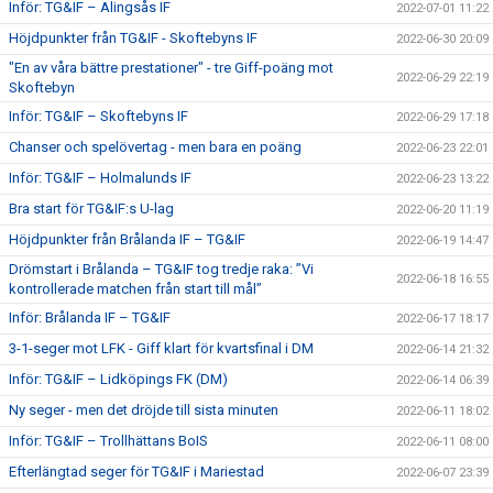
Inför: TG&IF – Alingsås IF
2022-07-01 11:22
Höjdpunkter från TG&IF - Skoftebyns IF
2022-06-30 20:09
"En av våra bättre prestationer" - tre Giff-poäng mot
2022-06-29 22:19
Skoftebyn
Inför: TG&IF – Skoftebyns IF
2022-06-29 17:18
Chanser och spelövertag - men bara en poäng
2022-06-23 22:01
Inför: TG&IF – Holmalunds IF
2022-06-23 13:22
Bra start för TG&IF:s U-lag
2022-06-20 11:19
Höjdpunkter från Brålanda IF – TG&IF
2022-06-19 14:47
Drömstart i Brålanda – TG&IF tog tredje raka: ”Vi
2022-06-18 16:55
kontrollerade matchen från start till mål”
Inför: Brålanda IF – TG&IF
2022-06-17 18:17
3-1-seger mot LFK - Giff klart för kvartsfinal i DM
2022-06-14 21:32
Inför: TG&IF – Lidköpings FK (DM)
2022-06-14 06:39
Ny seger - men det dröjde till sista minuten
2022-06-11 18:02
Inför: TG&IF – Trollhättans BoIS
2022-06-11 08:00
Efterlängtad seger för TG&IF i Mariestad
2022-06-07 23:39