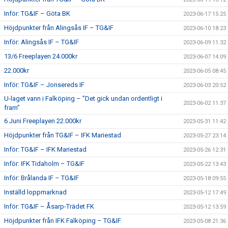
Inför: TG&IF – Göta BK
2023-06-17 15:25
Höjdpunkter från Alingsås IF – TG&IF
2023-06-10 18:23
Inför: Alingsås IF – TG&IF
2023-06-09 11:32
13/6 Freeplayen 24.000kr
2023-06-07 14:09
22.000kr
2023-06-05 08:45
Inför: TG&IF – Jonsereds IF
2023-06-03 20:52
U-laget vann i Falköping – ”Det gick undan ordentligt i
2023-06-02 11:37
fram”
6 Juni Freeplayen 22.000kr
2023-05-31 11:42
Höjdpunkter från TG&IF – IFK Mariestad
2023-05-27 23:14
Inför: TG&IF – IFK Mariestad
2023-05-26 12:31
Inför: IFK Tidaholm – TG&IF
2023-05-22 13:43
Inför: Brålanda IF – TG&IF
2023-05-18 09:55
Inställd loppmarknad
2023-05-12 17:49
Inför: TG&IF – Åsarp-Trädet FK
2023-05-12 13:59
Höjdpunkter från IFK Falköping – TG&IF
2023-05-08 21:36