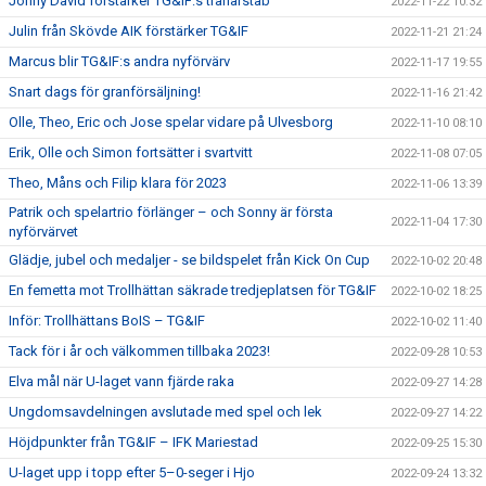
Johny David förstärker TG&IF:s tränarstab
2022-11-22 10:32
Julin från Skövde AIK förstärker TG&IF
2022-11-21 21:24
Marcus blir TG&IF:s andra nyförvärv
2022-11-17 19:55
Snart dags för granförsäljning!
2022-11-16 21:42
Olle, Theo, Eric och Jose spelar vidare på Ulvesborg
2022-11-10 08:10
Erik, Olle och Simon fortsätter i svartvitt
2022-11-08 07:05
Theo, Måns och Filip klara för 2023
2022-11-06 13:39
Patrik och spelartrio förlänger – och Sonny är första
2022-11-04 17:30
nyförvärvet
Glädje, jubel och medaljer - se bildspelet från Kick On Cup
2022-10-02 20:48
En femetta mot Trollhättan säkrade tredjeplatsen för TG&IF
2022-10-02 18:25
Inför: Trollhättans BoIS – TG&IF
2022-10-02 11:40
Tack för i år och välkommen tillbaka 2023!
2022-09-28 10:53
Elva mål när U-laget vann fjärde raka
2022-09-27 14:28
Ungdomsavdelningen avslutade med spel och lek
2022-09-27 14:22
Höjdpunkter från TG&IF – IFK Mariestad
2022-09-25 15:30
U-laget upp i topp efter 5–0-seger i Hjo
2022-09-24 13:32