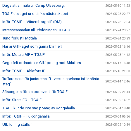
Dags att anmäla till Camp Ulvesborg!
2025-05-30 11:23
TG&IF utslaget ur distriksmästerskapet
2025-05-28 22:27
Inför: TG&IF – Vänersborgs IF (DM)
2025-05-28 17:54
Intresseanmälan till utbildningen UEFA C
2025-05-24 20:27
Tung förlust i Motala
2025-05-24 20:23
Här är Giff-laget som gärna blir fler!
2025-05-23 16:16
Inför: Motala AIF – TG&IF
2025-05-23 14:12
Gegerfelt ordnade en Giff-poäng mot Ahlafors
2025-05-17 16:48
Inför: TG&IF – Ahlafors IF
2025-05-16 21:33
Tuffare serie för juniorerna: ”Utveckla spelarna inför nästa
2025-05-14 12:46
steg”
Säsongens första bortavinst för TG&IF
2025-05-09 21:44
Inför: Skara FC – TG&IF
2025-05-09 14:52
TG&IF kunde inte sno poäng av Kongahälla
2025-05-04 18:40
Inför: TG&IF – IK Kongahälla
2025-05-04 06:36
Utbildning ställs in
2025-05-02 10:59