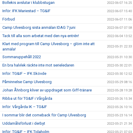
Bollekis avslutar i klubbstugan
2022-06-07 16:25
Inför: IFK Mariestad – TG&IF
2022-06-07 15:40
Förbud
2022-06-07 11:06
Camp Ulvesborg sista anmälan IDAG 7 juni
2022-06-07 07:58
Tack till alla som arbetat med den nya entrén!
2022-06-04 13:52
Klart med program till Camp Ulvesborg – glöm inte att
2022-05-31 22:33
anmäla!
Sommaruppehåll 2022
2022-05-31 10:30
En bra halvlek räckte inte mot serieledaren
2022-05-30 22:01
Inför: TG&IF – IFK Skövde
2022-05-30 12:52
Påminnelse Camp Ulvesborg
2022-05-29 08:16
Johan Åhnborg kliver av uppdraget som Giff-tränare
2022-05-28 19:28
Ribba ut för TG&IF i Vårgårda
2022-05-26 15:34
Inför: Vårgårda IK – TG&IF
2022-05-26 10:16
I sommar blir det comeback för Camp Ulvesborg
2022-05-23 16:14
Uddamålsförlust i derbyt
2022-05-21 21:34
Inför: TG&IF – IFK Tidaholm
2022-05-21 07:03