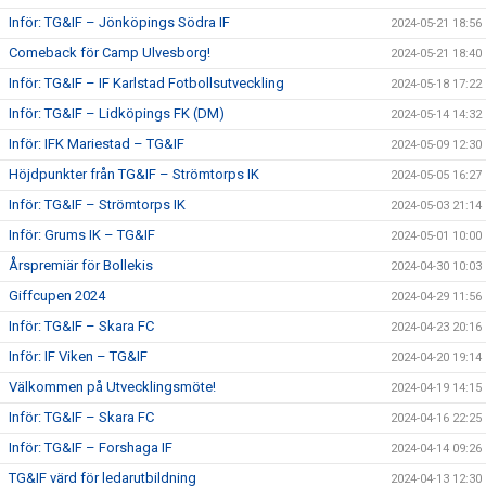
Inför: TG&IF – Jönköpings Södra IF
2024-05-21 18:56
Comeback för Camp Ulvesborg!
2024-05-21 18:40
Inför: TG&IF – IF Karlstad Fotbollsutveckling
2024-05-18 17:22
Inför: TG&IF – Lidköpings FK (DM)
2024-05-14 14:32
Inför: IFK Mariestad – TG&IF
2024-05-09 12:30
Höjdpunkter från TG&IF – Strömtorps IK
2024-05-05 16:27
Inför: TG&IF – Strömtorps IK
2024-05-03 21:14
Inför: Grums IK – TG&IF
2024-05-01 10:00
Årspremiär för Bollekis
2024-04-30 10:03
Giffcupen 2024
2024-04-29 11:56
Inför: TG&IF – Skara FC
2024-04-23 20:16
Inför: IF Viken – TG&IF
2024-04-20 19:14
Välkommen på Utvecklingsmöte!
2024-04-19 14:15
Inför: TG&IF – Skara FC
2024-04-16 22:25
Inför: TG&IF – Forshaga IF
2024-04-14 09:26
TG&IF värd för ledarutbildning
2024-04-13 12:30