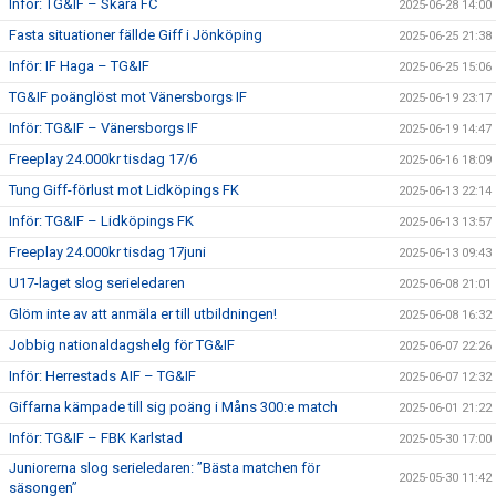
Inför: TG&IF – Skara FC
2025-06-28 14:00
Fasta situationer fällde Giff i Jönköping
2025-06-25 21:38
Inför: IF Haga – TG&IF
2025-06-25 15:06
TG&IF poänglöst mot Vänersborgs IF
2025-06-19 23:17
Inför: TG&IF – Vänersborgs IF
2025-06-19 14:47
Freeplay 24.000kr tisdag 17/6
2025-06-16 18:09
Tung Giff-förlust mot Lidköpings FK
2025-06-13 22:14
Inför: TG&IF – Lidköpings FK
2025-06-13 13:57
Freeplay 24.000kr tisdag 17juni
2025-06-13 09:43
U17-laget slog serieledaren
2025-06-08 21:01
Glöm inte av att anmäla er till utbildningen!
2025-06-08 16:32
Jobbig nationaldagshelg för TG&IF
2025-06-07 22:26
Inför: Herrestads AIF – TG&IF
2025-06-07 12:32
Giffarna kämpade till sig poäng i Måns 300:e match
2025-06-01 21:22
Inför: TG&IF – FBK Karlstad
2025-05-30 17:00
Juniorerna slog serieledaren: ”Bästa matchen för
2025-05-30 11:42
säsongen”