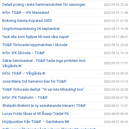
Delad poäng i sista hemmamatchen för säsongen
2022-09-23 22:24
Inför: TG&IF – IFK Mariestad
2022-09-23 11:48
Bokning Gamla Köpstad 2023
2022-09-21 07:33
Ungdomsavslutning 26 september
2022-09-19 15:28
Tack alla som hjälper till med våra cuper!
2022-09-17 08:07
TG&IF förlorade toppmatchen i Skövde
2022-09-16 23:03
Inför: IFK Skövde – TG&IF
2022-09-16 10:10
Säker hemmavinst - TG&IF hade inga problem mot
2022-09-10 17:07
Vårgårda IK
Inför: TG&IF – Vårgårda IK
2022-09-10 09:59
Jose Maria Cid Sameron klar för TG&IF
2022-09-09 14:13
TG&IF förlorade derbyt: ”Vi var inte tillräckligt bra”
2022-09-03 20:03
Inför: IFK Tidaholm – TG&IF
2022-09-03 07:23
Xheladin Brahimi är ny assisterande tränare i TG&IF
2022-08-31 19:57
Lucas Frölin lånas ut till Åsarp-Trädet FK
2022-08-30 08:33
Höjdpunkter från TG&IF – Gerdskens BK
2022-08-27 09:53