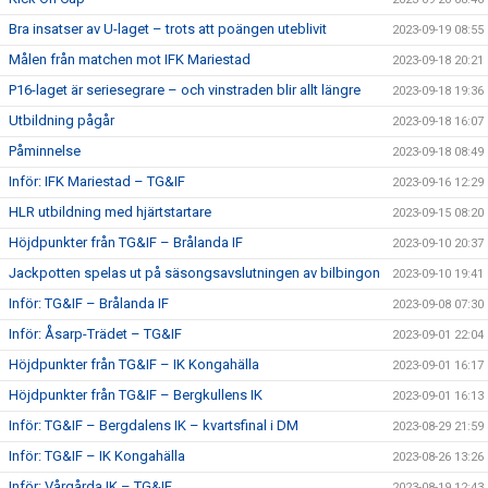
Bra insatser av U-laget – trots att poängen uteblivit
2023-09-19 08:55
Målen från matchen mot IFK Mariestad
2023-09-18 20:21
P16-laget är seriesegrare – och vinstraden blir allt längre
2023-09-18 19:36
Utbildning pågår
2023-09-18 16:07
Påminnelse
2023-09-18 08:49
Inför: IFK Mariestad – TG&IF
2023-09-16 12:29
HLR utbildning med hjärtstartare
2023-09-15 08:20
Höjdpunkter från TG&IF – Brålanda IF
2023-09-10 20:37
Jackpotten spelas ut på säsongsavslutningen av bilbingon
2023-09-10 19:41
Inför: TG&IF – Brålanda IF
2023-09-08 07:30
Inför: Åsarp-Trädet – TG&IF
2023-09-01 22:04
Höjdpunkter från TG&IF – IK Kongahälla
2023-09-01 16:17
Höjdpunkter från TG&IF – Bergkullens IK
2023-09-01 16:13
Inför: TG&IF – Bergdalens IK – kvartsfinal i DM
2023-08-29 21:59
Inför: TG&IF – IK Kongahälla
2023-08-26 13:26
Inför: Vårgårda IK – TG&IF
2023-08-19 12:43