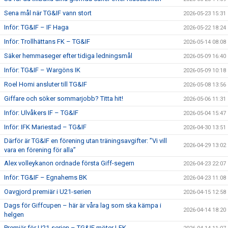
Sena mål när TG&IF vann stort
2026-05-23 15:31
Inför: TG&IF – IF Haga
2026-05-22 18:24
Inför: Trollhättans FK – TG&IF
2026-05-14 08:08
Säker hemmaseger efter tidiga ledningsmål
2026-05-09 16:40
Inför: TG&IF – Wargöns IK
2026-05-09 10:18
Roel Homi ansluter till TG&IF
2026-05-08 13:56
Giffare och söker sommarjobb? Titta hit!
2026-05-06 11:31
Inför: Ulvåkers IF – TG&IF
2026-05-04 15:47
Inför: IFK Mariestad – TG&IF
2026-04-30 13:51
Därför är TG&IF en förening utan träningsavgifter: ”Vi vill
2026-04-29 13:02
vara en förening för alla”
Alex volleykanon ordnade första Giff-segern
2026-04-23 22:07
Inför: TG&IF – Egnahems BK
2026-04-23 11:08
Oavgjord premiär i U21-serien
2026-04-15 12:58
Dags för Giffcupen – här är våra lag som ska kämpa i
2026-04-14 18:20
helgen
Premiär för U21-serien – TG&IF möter LFK