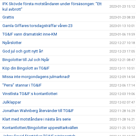
IFK Skövde första motståndaren under försäsongen: ”Ett
2023-01-23 15:12
kul avbrott”
Grattis
2023-01-23 08:33
Gamla Giffares torsdagsträffar våren-23
2023-01-13 10:01
TG&IF vann dramatiskt inne-KM
2023-01-06 19:59
Nyårslotter
2022-12-27 10:18
God jul och gott nytt år!
2022-12-23 17:05
Bingolotter till Jul och Nyår
2022-12-21 08:47
Köp din Bingolott av TG&IF
2022-12-11 10:51
Missa inte morgondagens julmarknad!
2022-12-09 14:54
”Perra” stannar i TG&IF
2022-12-06 17:14
Vinstlista TG&IF:s kontantlotteri
2022-12-03 19:06
Julklappar
2022-12-02 07:47
Jonathan Wahnberg återvänder till TG&IF
2022-11-28 16:29
Klart med motståndare i nästa års serie
2022-11-28 16:21
Kontantlotteri/Bingolotter uppesittarkvällen
2022-11-25 10:12