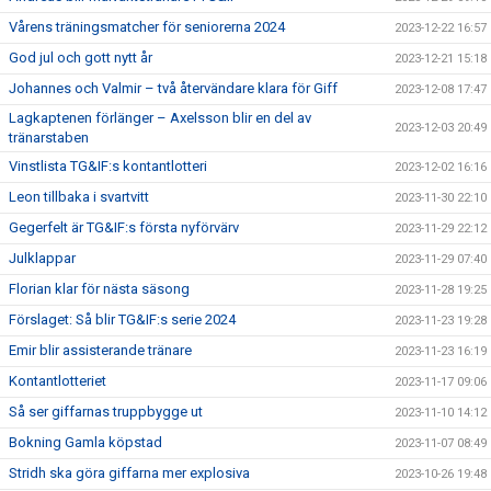
Vårens träningsmatcher för seniorerna 2024
2023-12-22 16:57
God jul och gott nytt år
2023-12-21 15:18
Johannes och Valmir – två återvändare klara för Giff
2023-12-08 17:47
Lagkaptenen förlänger – Axelsson blir en del av
2023-12-03 20:49
tränarstaben
Vinstlista TG&IF:s kontantlotteri
2023-12-02 16:16
Leon tillbaka i svartvitt
2023-11-30 22:10
Gegerfelt är TG&IF:s första nyförvärv
2023-11-29 22:12
Julklappar
2023-11-29 07:40
Florian klar för nästa säsong
2023-11-28 19:25
Förslaget: Så blir TG&IF:s serie 2024
2023-11-23 19:28
Emir blir assisterande tränare
2023-11-23 16:19
Kontantlotteriet
2023-11-17 09:06
Så ser giffarnas truppbygge ut
2023-11-10 14:12
Bokning Gamla köpstad
2023-11-07 08:49
Stridh ska göra giffarna mer explosiva
2023-10-26 19:48