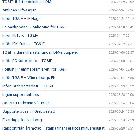
TG&IF till åttondelsfinal i DM
2025-04-29 22:02
Äntligen Giff-seger!
2025-04-24 22:34
Inför: TG&IF – IF Haga
2025-04-24 12:12
En påskpoäng i Jönköping för TG&IF
2025-04-18 15:41
Inför: IK Tord - TG&IF
2025-04-17 20:11
Inför: IFK Kumla – TG&IF
2025-04-12 07:31
TG&IF vidare till nästa runda i DM-slutspelet
2025-04-08 22:37
Inför: FC Kabel Åttio – TG&IF
2025-04-08 15:54
Förlust i ”hemmapremiären” för TG&IF
2025-04-04 22:45
Inför: TG&IF – Vänersborgs FK
2025-04-04 13:55
Inför: Grebbestads IF – TG&IF
2025-03-29 10:12
Ingen supporterbuss
2025-03-28 19:06
Dags att redovisa Vårtipset
2025-03-24 19:04
Supporterbuss till Grebbestad
2025-03-24 18:55
Fixardag på Ulvesborg!
2025-03-23 12:29
Rapport från årsmötet – starka finanser trots minusresultat
2025-02-28 12:51