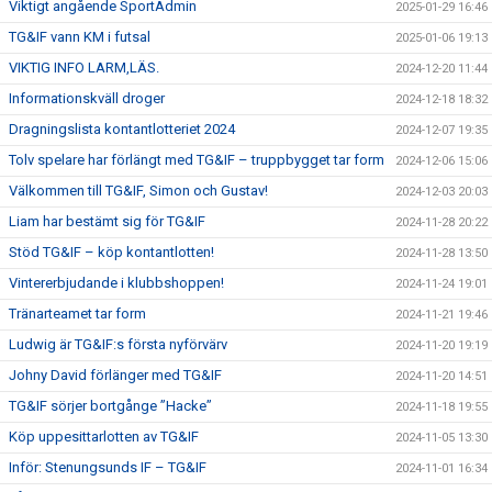
Viktigt angående SportAdmin
2025-01-29 16:46
TG&IF vann KM i futsal
2025-01-06 19:13
VIKTIG INFO LARM,LÄS.
2024-12-20 11:44
Informationskväll droger
2024-12-18 18:32
Dragningslista kontantlotteriet 2024
2024-12-07 19:35
Tolv spelare har förlängt med TG&IF – truppbygget tar form
2024-12-06 15:06
Välkommen till TG&IF, Simon och Gustav!
2024-12-03 20:03
Liam har bestämt sig för TG&IF
2024-11-28 20:22
Stöd TG&IF – köp kontantlotten!
2024-11-28 13:50
Vintererbjudande i klubbshoppen!
2024-11-24 19:01
Tränarteamet tar form
2024-11-21 19:46
Ludwig är TG&IF:s första nyförvärv
2024-11-20 19:19
Johny David förlänger med TG&IF
2024-11-20 14:51
TG&IF sörjer bortgånge ”Hacke”
2024-11-18 19:55
Köp uppesittarlotten av TG&IF
2024-11-05 13:30
Inför: Stenungsunds IF – TG&IF
2024-11-01 16:34