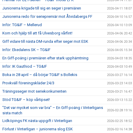
2026-04-14 11:07
Juniorerna krigade till sig en seger i premiären
2026-04-11 18:07
Juniorerna redo för seriepremiär mot Åtvidabergs FF
2026-04-10 16:57
Inför: TG&IF – Mellerud
2026-04-10 13:09
Kom och hjälp till att få Ulvesborg vårfint!
2026-04-06 20:42
Giff vidare till nästa DM-runda efter seger mot ESK
2026-04-06 20:34
Inför: Ekedalens SK – TG&IF
2026-04-05 15:34
En Giff-poäng i premiären efter stark upphämtning
2026-04-03 18:35
Inför: IK Gauthiod – TG&IF
2026-04-03 10:49
Boka in 28 april – då börjar TG&IF:s Bollekis
2026-03-27 16:14
Provkväll föreningskläder 24/3
2026-03-23 14:03
Träningsseger mot seriekonkurrenten
2026-03-21 16:47
Stöd TG&IF – köp vårtipset!
2026-03-13 15:22
”Det var mycket som var bra” – En Giff-poäng i Vinterligans
2026-02-28 19:16
sista match
Lidköpings FK nästa uppgift i Vinterligan
2026-02-25 18:52
Förlust i Vinterligan – juniorerna slog ESK
2026-02-16 14:38