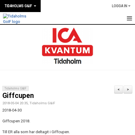
TIDAHOLMS G&IF
LOGGA IN
HEM
FÖRENINGSKALENDERN
NYHETER
KLUBBSTUGAN
KONTAKT
Tidaholms G&IF
<
>
Giffcupen
FÖRENINGEN
2018-05-04 20:35, Tidaholms G&IF
SOUVENIRER
2018-04-30
Giffcupen 2018.
GAMLA GIFFS TORSDAGSTRÄFFAR
Till ER alla som har deltagit i Giffcupen.
MATCHER