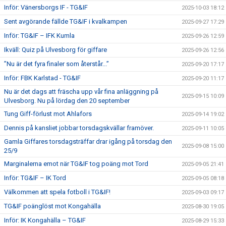
Inför: Vänersborgs IF - TG&IF
2025-10-03 18:12
Sent avgörande fällde TG&IF i kvalkampen
2025-09-27 17:29
Inför: TG&IF – IFK Kumla
2025-09-26 12:59
Ikväll: Quiz på Ulvesborg för giffare
2025-09-26 12:56
”Nu är det fyra finaler som återstår...”
2025-09-20 17:17
Inför: FBK Karlstad - TG&IF
2025-09-20 11:17
Nu är det dags att fräscha upp vår fina anläggning på
2025-09-15 10:09
Ulvesborg. Nu på lördag den 20 september
Tung Giff-förlust mot Ahlafors
2025-09-14 19:02
Dennis på kansliet jobbar torsdagskvällar framöver.
2025-09-11 10:05
Gamla Giffares torsdagsträffar drar igång på torsdag den
2025-09-08 15:00
25/9
Marginalerna emot när TG&IF tog poäng mot Tord
2025-09-05 21:41
Inför: TG&IF – IK Tord
2025-09-05 08:18
Välkommen att spela fotboll i TG&IF!
2025-09-03 09:17
TG&IF poänglöst mot Kongahälla
2025-08-30 19:05
Inför: IK Kongahälla – TG&IF
2025-08-29 15:33