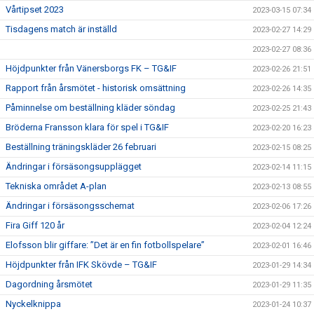
Vårtipset 2023
2023-03-15 07:34
Tisdagens match är inställd
2023-02-27 14:29
2023-02-27 08:36
Höjdpunkter från Vänersborgs FK – TG&IF
2023-02-26 21:51
Rapport från årsmötet - historisk omsättning
2023-02-26 14:35
Påminnelse om beställning kläder söndag
2023-02-25 21:43
Bröderna Fransson klara för spel i TG&IF
2023-02-20 16:23
Beställning träningskläder 26 februari
2023-02-15 08:25
Ändringar i försäsongsupplägget
2023-02-14 11:15
Tekniska området A-plan
2023-02-13 08:55
Ändringar i försäsongsschemat
2023-02-06 17:26
Fira Giff 120 år
2023-02-04 12:24
Elofsson blir giffare: ”Det är en fin fotbollspelare”
2023-02-01 16:46
Höjdpunkter från IFK Skövde – TG&IF
2023-01-29 14:34
Dagordning årsmötet
2023-01-29 11:35
Nyckelknippa
2023-01-24 10:37