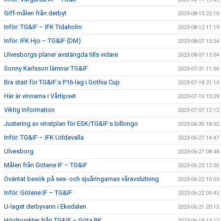
Giff-målen från derbyt
2023-08-13 22:10
Inför: TG&IF – IFK Tidaholm
2023-08-12 11:19
Inför: IFK Hjo – TG&IF (DM)
2023-08-07 13:54
Ulvesborgs planer avstängda tills vidare
2023-08-07 13:04
Sonny Karlsson lämnar TG&IF
2023-07-31 11:06
Bra start för TG&IF:s P16-lag i Gothia Cup
2023-07-18 21:14
Här är vinnarna i Vårtipset
2023-07-10 10:29
Viktig information
2023-07-07 12:12
Justering av vinstplan för ESK/TG&IF:s bilbingo
2023-06-30 18:32
Inför: TG&IF – IFK Uddevalla
2023-06-27 14:47
Ulvesborg
2023-06-27 08:48
Målen från Götene IF – TG&IF
2023-06-23 12:30
Oväntat besök på sex- och sjuåringarnas våravslutning
2023-06-22 10:03
Inför: Götene IF – TG&IF
2023-06-22 09:45
U-laget derbyvann i Ekedalen
2023-06-21 20:15
Höjdpunkter från TG&IF – Göta BK
2023-06-19 13:12