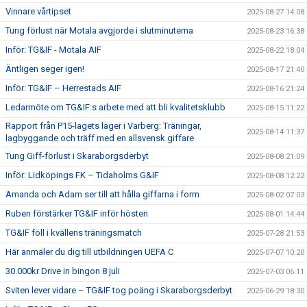
Vinnare vårtipset
2025-08-27 14:08
Tung förlust när Motala avgjorde i slutminuterna
2025-08-23 16:38
Inför: TG&IF - Motala AIF
2025-08-22 18:04
Äntligen seger igen!
2025-08-17 21:40
Inför: TG&IF – Herrestads AIF
2025-08-16 21:24
Ledarmöte om TG&IF:s arbete med att bli kvalitetsklubb
2025-08-15 11:22
Rapport från P15-lagets läger i Varberg: Träningar,
2025-08-14 11:37
lagbyggande och träff med en allsvensk giffare
Tung Giff-förlust i Skaraborgsderbyt
2025-08-08 21:09
Inför: Lidköpings FK – Tidaholms G&IF
2025-08-08 12:22
Amanda och Adam ser till att hålla giffarna i form
2025-08-02 07:03
Ruben förstärker TG&IF inför hösten
2025-08-01 14:44
TG&IF föll i kvällens träningsmatch
2025-07-28 21:53
Här anmäler du dig till utbildningen UEFA C
2025-07-07 10:20
30.000kr Drive in bingon 8 juli
2025-07-03 06:11
Sviten lever vidare – TG&IF tog poäng i Skaraborgsderbyt
2025-06-29 18:30