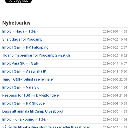
Nyhetsarkiv
Inför: IF Haga – TG&IF
2026-08-07 14:55
Snart dags för Youcamp!
2026-07-25 10:44
Inför: TG&IF – IFK Falköping
2026-06-26 12:57
TIdaholmspremiär för Youcamp 27-29 juli
2026-06-25 18:32
Inför: Vara SK – TG&IF
2026-06-17 16:07
Inför: TG&IF – Assyriska IK
2026-06-11 15:20
Tung TG&IF-förlust i seriefinalen
2026-06-05 22:08
Inför: TG&IF – Vara SK
2026-06-05 11:54
Respass för TG&IF i DM-åttondelen
2026-06-01 21:34
Inför: TG&IF – IFK Skövde
2026-06-01 10:35
Dags att anmäla till Camp Ulvesborg!
2026-05-30 14:23
Inför: IFK Falköping – TG&IF
2026-05-29 14:24
Så får du tillbaka dina glömda saker efter Klassbollen
2026-05-25 14:59