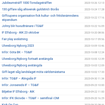
Jubileumsträff 1000 Torsdagsträffen
2023-10-26 12:13
130 giffare såg allsvensk guldstrid i Borås
2023-10-24 17:28
Giffcupens organisation fick kultur- och fritidsnämndens
2023-10-22 17:16
stipendium
Johny blir huvudtränare i TG&IF
2023-10-22 16:09
IF Elfsborg - AIK 23 oktober
2023-10-20 08:06
Fair play avslutning
2023-10-17 09:56
Ulvesborg Nyborg 2023
2023-10-09 10:46
Inför: Göta BK – TG&IF
2023-10-08 12:24
Ulvesborg/Nyborg fortsatt avstängda
2023-10-05 12:39
Ulvesborg/Nyborg avstängda
2023-10-03 12:09
Giff-laget såg landslaget möta världsmästarna
2023-10-02 17:33
Inför: TG&IF – Alingsås IF
2023-09-30 11:34
Inför: Jonsereds IF – TG&IF
2023-09-23 10:00
Biljetter IF Elfsborg - AIK
2023-09-22 11:00
Inför: IFK Skövde – TG&IF – semifinal i DM
2023-09-20 16:29
Kick On Cup
2023-09-20 08:46