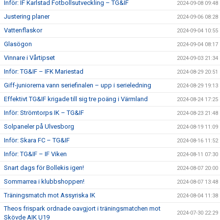
Inför: IF Karlstad Fotbollsutveckling – TG&IF
2024-09-08 09:48
Justering planer
2024-09-06 08:28
Vattenflaskor
2024-09-04 10:55
Glasögon
2024-09-04 08:17
Vinnare i Vårtipset
2024-09-03 21:34
Inför: TG&IF – IFK Mariestad
2024-08-29 20:51
Giff-juniorerna vann seriefinalen – upp i serieledning
2024-08-29 19:13
Effektivt TG&IF krigade till sig tre poäng i Värmland
2024-08-24 17:25
Inför: Strömtorps IK – TG&IF
2024-08-23 21:48
Solpaneler på Ulvesborg
2024-08-19 11:09
Inför: Skara FC – TG&IF
2024-08-16 11:52
Inför: TG&IF – IF Viken
2024-08-11 07:30
Snart dags för Bollekis igen!
2024-08-07 20:00
Sommarrea i klubbshoppen!
2024-08-07 13:48
Träningsmatch mot Assyriska IK
2024-08-04 11:38
Theos frispark ordnade oavgjort i träningsmatchen mot
2024-07-30 22:29
Skövde AIK U19