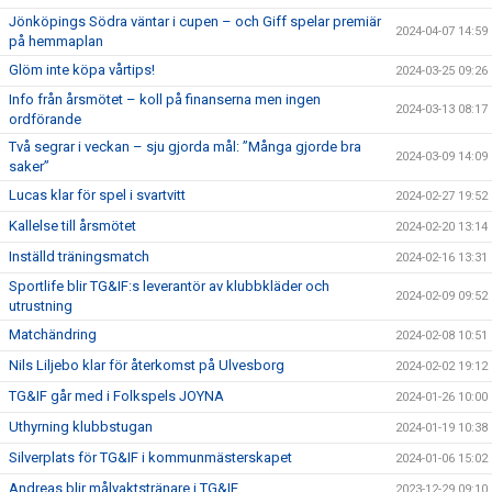
Jönköpings Södra väntar i cupen – och Giff spelar premiär
2024-04-07 14:59
på hemmaplan
Glöm inte köpa vårtips!
2024-03-25 09:26
Info från årsmötet – koll på finanserna men ingen
2024-03-13 08:17
ordförande
Två segrar i veckan – sju gjorda mål: ”Många gjorde bra
2024-03-09 14:09
saker”
Lucas klar för spel i svartvitt
2024-02-27 19:52
Kallelse till årsmötet
2024-02-20 13:14
Inställd träningsmatch
2024-02-16 13:31
Sportlife blir TG&IF:s leverantör av klubbkläder och
2024-02-09 09:52
utrustning
Matchändring
2024-02-08 10:51
Nils Liljebo klar för återkomst på Ulvesborg
2024-02-02 19:12
TG&IF går med i Folkspels JOYNA
2024-01-26 10:00
Uthyrning klubbstugan
2024-01-19 10:38
Silverplats för TG&IF i kommunmästerskapet
2024-01-06 15:02
Andreas blir målvaktstränare i TG&IF
2023-12-29 09:10