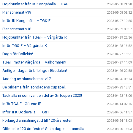
Höjdpunkter från IK Kongahälla – TG&IF
2023-05-08 21:28
Planschemat v19
2023-05-08 08:32
Inför: IK Kongahälla – TG&IF
2023-05-07 10:55
Planschemat v18
2023-05-02 08:57
Höjdpunkter från TG&IF – Vårgårda IK
2023-04-29 22:36
Inför: TG&IF – Vårgårda IK
2023-04-28 16:52
Dags för Bollekis!
2023-04-27 15:21
TG&IF möter Vårgårda – Välkommen!
2023-04-27 14:09
Äntligen dags för bilbingo i Ekedalen!
2023-04-26 20:58
Ändring av planschemat v17
2023-04-26 08:14
Se bilderna från söndagens cupspel!
2023-04-23 18:51
Tack alla ni som varit en del av Giffcupen 2023!
2023-04-23 18:00
Inför TG&IF - Götene IF
2023-04-14 07:15
Inför: IFK Uddevalla – TG&IF
2023-04-06 11:37
Förlängd anmälningstid till 120-årsfesten
2023-03-24 18:03
Glöm inte 120-årsfesten! Sista dagen att anmäla
2023-03-20 14:03